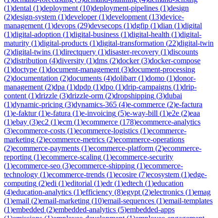
(
1
)
dental
(
1
)
deployment
(
10
)
deployment-pipelines
(
1
)
design
(
2
)
design-system
(
1
)
developer
(
1
)
development
(
13
)
device-
management
(
1
)
devops
(
29
)
devsecops
(
1
)
dgfip
(
1
)
dian
(
1
)
digital
(
1
)
digital-adoption
(
1
)
digital-business
(
1
)
digital-health
(
1
)
digital-
maturity
(
1
)
digital-products
(
1
)
digital-transformation
(
22
)
digital-twin
(
2
)
digital-twins
(
1
)
directquery
(
1
)
disaster-recovery
(
1
)
discounts
(
2
)
distribution
(
4
)
diversity
(
1
)
dms
(
2
)
docker
(
3
)
docker-compose
(
1
)
doctype
(
1
)
document-management
(
3
)
document-processing
(
2
)
documentation
(
2
)
documents
(
4
)
dolibarr
(
1
)
domo
(
1
)
donor-
management
(
2
)
dpa
(
1
)
dpdp
(
1
)
dpo
(
1
)
drip-campaigns
(
1
)
drip-
content
(
1
)
drizzle
(
3
)
drizzle-orm
(
2
)
dropshipping
(
3
)
dubai
(
1
)
dynamic-pricing
(
3
)
dynamics-365
(
4
)
e-commerce
(
2
)
e-factura
(
1
)
e-faktur
(
1
)
e-fatura
(
1
)
e-invoicing
(
5
)
e-way-bill
(
1
)
e2e
(
2
)
eaa
(
1
)
ebay
(
3
)
ec2
(
1
)
ecm
(
1
)
ecommerce
(
178
)
ecommerce-analytics
(
3
)
ecommerce-costs
(
1
)
ecommerce-logistics
(
1
)
ecommerce-
marketing
(
2
)
ecommerce-metrics
(
2
)
ecommerce-operations
(
2
)
ecommerce-payments
(
1
)
ecommerce-platform
(
2
)
ecommerce-
reporting
(
1
)
ecommerce-scaling
(
1
)
ecommerce-security
(
1
)
ecommerce-seo
(
3
)
ecommerce-shipping
(
1
)
ecommerce-
technology
(
1
)
ecommerce-trends
(
1
)
ecosire
(
7
)
ecosystem
(
1
)
edge-
computing
(
2
)
edi
(
1
)
editorial
(
1
)
edr
(
1
)
edtech
(
1
)
education
(
4
)
education-analytics
(
1
)
efficiency
(
8
)
egypt
(
2
)
electronics
(
1
)
emag
(
1
)
email
(
2
)
email-marketing
(
10
)
email-sequences
(
1
)
email-templates
(
1
)
embedded
(
2
)
embedded-analytics
(
5
)
embedded-apps