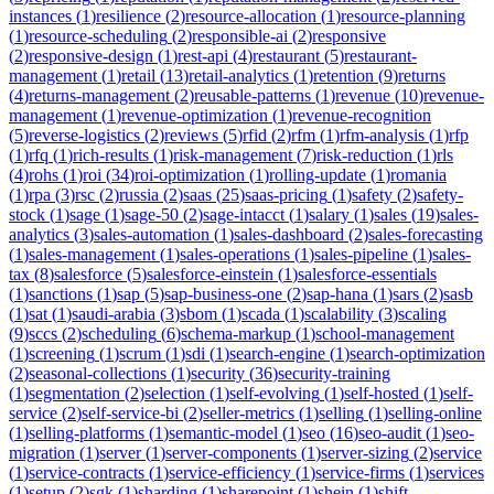
instances
(
1
)
resilience
(
2
)
resource-allocation
(
1
)
resource-planning
(
1
)
resource-scheduling
(
2
)
responsible-ai
(
2
)
responsive
(
2
)
responsive-design
(
1
)
rest-api
(
4
)
restaurant
(
5
)
restaurant-
management
(
1
)
retail
(
13
)
retail-analytics
(
1
)
retention
(
9
)
returns
(
4
)
returns-management
(
2
)
reusable-patterns
(
1
)
revenue
(
10
)
revenue-
management
(
1
)
revenue-optimization
(
1
)
revenue-recognition
(
5
)
reverse-logistics
(
2
)
reviews
(
5
)
rfid
(
2
)
rfm
(
1
)
rfm-analysis
(
1
)
rfp
(
1
)
rfq
(
1
)
rich-results
(
1
)
risk-management
(
7
)
risk-reduction
(
1
)
rls
(
4
)
rohs
(
1
)
roi
(
34
)
roi-optimization
(
1
)
rolling-update
(
1
)
romania
(
1
)
rpa
(
3
)
rsc
(
2
)
russia
(
2
)
saas
(
25
)
saas-pricing
(
1
)
safety
(
2
)
safety-
stock
(
1
)
sage
(
1
)
sage-50
(
2
)
sage-intacct
(
1
)
salary
(
1
)
sales
(
19
)
sales-
analytics
(
3
)
sales-automation
(
1
)
sales-dashboard
(
2
)
sales-forecasting
(
1
)
sales-management
(
1
)
sales-operations
(
1
)
sales-pipeline
(
1
)
sales-
tax
(
8
)
salesforce
(
5
)
salesforce-einstein
(
1
)
salesforce-essentials
(
1
)
sanctions
(
1
)
sap
(
5
)
sap-business-one
(
2
)
sap-hana
(
1
)
sars
(
2
)
sasb
(
1
)
sat
(
1
)
saudi-arabia
(
3
)
sbom
(
1
)
scada
(
1
)
scalability
(
3
)
scaling
(
9
)
sccs
(
2
)
scheduling
(
6
)
schema-markup
(
1
)
school-management
(
1
)
screening
(
1
)
scrum
(
1
)
sdi
(
1
)
search-engine
(
1
)
search-optimization
(
2
)
seasonal-collections
(
1
)
security
(
36
)
security-training
(
1
)
segmentation
(
2
)
selection
(
1
)
self-evolving
(
1
)
self-hosted
(
1
)
self-
service
(
2
)
self-service-bi
(
2
)
seller-metrics
(
1
)
selling
(
1
)
selling-online
(
1
)
selling-platforms
(
1
)
semantic-model
(
1
)
seo
(
16
)
seo-audit
(
1
)
seo-
migration
(
1
)
server
(
1
)
server-components
(
1
)
server-sizing
(
2
)
service
(
1
)
service-contracts
(
1
)
service-efficiency
(
1
)
service-firms
(
1
)
services
(
1
)
setup
(
2
)
sgk
(
1
)
sharding
(
1
)
sharepoint
(
1
)
shein
(
1
)
shift-