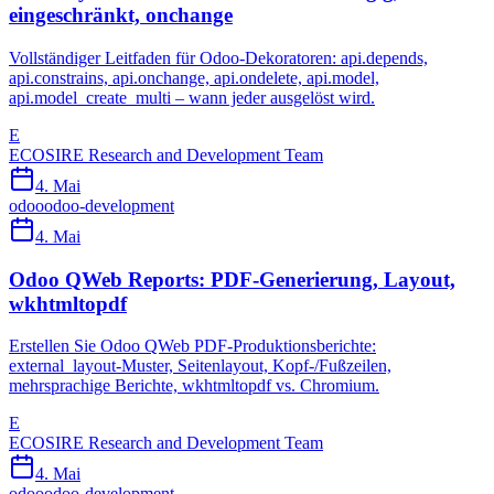
eingeschränkt, onchange
Vollständiger Leitfaden für Odoo-Dekoratoren: api.depends,
api.constrains, api.onchange, api.ondelete, api.model,
api.model_create_multi – wann jeder ausgelöst wird.
E
ECOSIRE Research and Development Team
4. Mai
odoo
odoo-development
4. Mai
Odoo QWeb Reports: PDF-Generierung, Layout,
wkhtmltopdf
Erstellen Sie Odoo QWeb PDF-Produktionsberichte:
external_layout-Muster, Seitenlayout, Kopf-/Fußzeilen,
mehrsprachige Berichte, wkhtmltopdf vs. Chromium.
E
ECOSIRE Research and Development Team
4. Mai
odoo
odoo-development