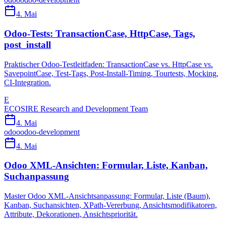
4. Mai
Odoo-Tests: TransactionCase, HttpCase, Tags,
post_install
Praktischer Odoo-Testleitfaden: TransactionCase vs. HttpCase vs.
SavepointCase, Test-Tags, Post-Install-Timing, Tourtests, Mocking,
CI-Integration.
E
ECOSIRE Research and Development Team
4. Mai
odoo
odoo-development
4. Mai
Odoo XML-Ansichten: Formular, Liste, Kanban,
Suchanpassung
Master Odoo XML-Ansichtsanpassung: Formular, Liste (Baum),
Kanban, Suchansichten, XPath-Vererbung, Ansichtsmodifikatoren,
Attribute, Dekorationen, Ansichtspriorität.