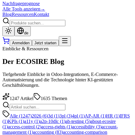
Nachfrageprognose
Alle Tools anzeigen
→
Blog
Ressourcen
Kontakt
de
Anmelden
Jetzt starten
Einblicke & Ressourcen
Der ECOSIRE Blog
Tiefgehende Einblicke in Odoo-Integrationen, E-Commerce-
Automatisierung und die Technologie hinter KI-gestützten
Geschäftslösungen.
1247
Artikel
1635
Themen
Alle (1247)
2026
(
6
)
3d
(
1
)
3pl
(
3
)
4pl
(
1
)
AP-AR
(
1
)
HR
(
1
)
IFRS
(
1
)
KPIs
(
1
)
a11y
(
1
)
a2p-10dlc
(
1
)
ab-testing
(
5
)
about-ecosire
(
1
)
access-control
(
2
)
access-rights
(
1
)
accessibility
(
3
)
account-
management
(
1
)
accounting
(
83
)
accounting-comparison