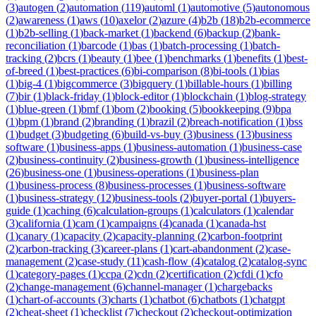
(
3
)
autogen
(
2
)
automation
(
119
)
automl
(
1
)
automotive
(
5
)
autonomous
(
2
)
awareness
(
1
)
aws
(
10
)
axelor
(
2
)
azure
(
4
)
b2b
(
18
)
b2b-ecommerce
(
1
)
b2b-selling
(
1
)
back-market
(
1
)
backend
(
6
)
backup
(
2
)
bank-
reconciliation
(
1
)
barcode
(
1
)
bas
(
1
)
batch-processing
(
1
)
batch-
tracking
(
2
)
bcrs
(
1
)
beauty
(
1
)
bee
(
1
)
benchmarks
(
1
)
benefits
(
1
)
best-
of-breed
(
1
)
best-practices
(
6
)
bi-comparison
(
8
)
bi-tools
(
1
)
bias
(
1
)
big-4
(
1
)
bigcommerce
(
3
)
bigquery
(
1
)
billable-hours
(
1
)
billing
(
7
)
bir
(
1
)
black-friday
(
1
)
block-editor
(
1
)
blockchain
(
1
)
blog-strategy
(
1
)
blue-green
(
1
)
bmf
(
1
)
bom
(
2
)
booking
(
5
)
bookkeeping
(
9
)
bpa
(
1
)
bpm
(
1
)
brand
(
2
)
branding
(
1
)
brazil
(
2
)
breach-notification
(
1
)
bss
(
1
)
budget
(
3
)
budgeting
(
6
)
build-vs-buy
(
3
)
business
(
13
)
business
software
(
1
)
business-apps
(
1
)
business-automation
(
1
)
business-case
(
2
)
business-continuity
(
2
)
business-growth
(
1
)
business-intelligence
(
26
)
business-one
(
1
)
business-operations
(
1
)
business-plan
(
1
)
business-process
(
8
)
business-processes
(
1
)
business-software
(
1
)
business-strategy
(
12
)
business-tools
(
2
)
buyer-portal
(
1
)
buyers-
guide
(
1
)
caching
(
6
)
calculation-groups
(
1
)
calculators
(
1
)
calendar
(
3
)
california
(
1
)
cam
(
1
)
campaigns
(
4
)
canada
(
1
)
canada-hst
(
1
)
canary
(
1
)
capacity
(
2
)
capacity-planning
(
2
)
carbon-footprint
(
2
)
carbon-tracking
(
3
)
career-plans
(
1
)
cart-abandonment
(
2
)
case-
management
(
2
)
case-study
(
11
)
cash-flow
(
4
)
catalog
(
2
)
catalog-sync
(
1
)
category-pages
(
1
)
ccpa
(
2
)
cdn
(
2
)
certification
(
2
)
cfdi
(
1
)
cfo
(
2
)
change-management
(
6
)
channel-manager
(
1
)
chargebacks
(
1
)
chart-of-accounts
(
3
)
charts
(
1
)
chatbot
(
6
)
chatbots
(
1
)
chatgpt
(
2
)
cheat-sheet
(
1
)
checklist
(
7
)
checkout
(
2
)
checkout-optimization