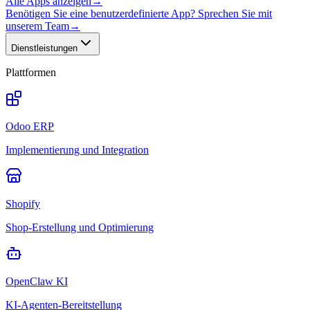
Alle Apps anzeigen
→
Benötigen Sie eine benutzerdefinierte App? Sprechen Sie mit
unserem Team
→
Dienstleistungen
Plattformen
Odoo ERP
Implementierung und Integration
Shopify
Shop-Erstellung und Optimierung
OpenClaw KI
KI-Agenten-Bereitstellung