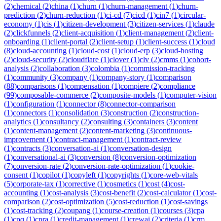
(
2
)
chemical
(
2
)
china
(
1
)
churn
(
1
)
churn-management
(
1
)
churn-
prediction
(
2
)
churn-reduction
(
1
)
ci-cd
(
7
)
cicd
(
1
)
cin7
(
1
)
circular-
economy
(
1
)
cis
(
1
)
citizen-development
(
3
)
citizen-services
(
1
)
claude
(
2
)
clickfunnels
(
2
)
client-acquisition
(
1
)
client-management
(
2
)
client-
onboarding
(
1
)
client-portal
(
2
)
client-setup
(
1
)
client-success
(
1
)
cloud
(
8
)
cloud-accounting
(
1
)
cloud-cost
(
1
)
cloud-erp
(
3
)
cloud-hosting
(
2
)
cloud-security
(
2
)
cloudflare
(
1
)
clover
(
1
)
clv
(
2
)
cmms
(
1
)
cohort-
analysis
(
2
)
collaboration
(
3
)
colombia
(
1
)
commission-tracking
(
1
)
community
(
3
)
company
(
1
)
company-story
(
1
)
comparison
(
88
)
comparisons
(
1
)
compensation
(
1
)
compiere
(
2
)
compliance
(
99
)
composable-commerce
(
2
)
composite-models
(
1
)
computer-vision
(
1
)
configuration
(
1
)
connector
(
8
)
connector-comparison
(
1
)
connectors
(
1
)
consolidation
(
3
)
construction
(
2
)
construction-
analytics
(
1
)
consultancy
(
2
)
consulting
(
3
)
containers
(
3
)
content
(
1
)
content-management
(
2
)
content-marketing
(
3
)
continuous-
improvement
(
1
)
contract-management
(
1
)
contract-review
(
1
)
contracts
(
3
)
conversation-ai
(
1
)
conversation-design
(
1
)
conversational-ai
(
3
)
conversion
(
8
)
conversion-optimization
(
7
)
conversion-rate
(
2
)
conversion-rate-optimization
(
1
)
cookie-
consent
(
1
)
copilot
(
1
)
copyleft
(
1
)
copyrights
(
1
)
core-web-vitals
(
5
)
corporate-tax
(
1
)
corrective
(
1
)
cosmetics
(
1
)
cost
(
4
)
cost-
accounting
(
1
)
cost-analysis
(
3
)
cost-benefit
(
2
)
cost-calculator
(
1
)
cost-
comparison
(
2
)
cost-optimization
(
5
)
cost-reduction
(
1
)
cost-savings
(
1
)
cost-tracking
(
2
)
coupang
(
1
)
course-creation
(
1
)
courses
(
3
)
cpa
(
1
)
cpq
(
1
)
cpra
(
1
)
credit-management
(
1
)
crewai
(
2
)
criteria
(
1
)
crm