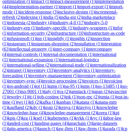
optimization
(
1
)
impact
(
1
)
impact-measurement
(
1
)
implementation
(
44
)
implementation-partner
(
1
)
import
(
1
)
import-export
(
1
)
import-
mode
(
1
)
incident-response
(
3
)
inclusive-design
(
1
)
incremental-
refresh
(
2
)
indexing
(
1
)
india
(
5
)
india-gst
(
2
)
india-marketplace
(
1
)
indonesia
(
2
)
industry
(
4
)
industry-4-0
(
17
)
industry-5-0
(
1
)
industry-erp
(
1
)
industry-specific
(
1
)
industry-wrappers
(
1
)
infor
(
1
)
information-security
(
2
)
infrastructure
(
10
)
infrastructure-as-code
(
1
)
infusionsoft
(
1
)
inp
(
1
)
insightly
(
1
)
insights
(
2
)
inspection
(
1
)
instagram
(
1
)
instagram-shopping
(
2
)
installation
(
1
)
integration
(
63
)
intellectual-property
(
1
)
inter-company
(
1
)
intercompany
(
4
)
internal-controls
(
1
)
internal-documentation
(
1
)
international
(
11
)
international-expansion
(
1
)
international-logistics
(
1
)
international-selling
(
2
)
international-trade
(
1
)
internationalization
(
2
)
intranet
(
1
)
inventory
(
33
)
inventory-analytics
(
1
)
inventory-
forecasting
(
1
)
inventory-management
(
5
)
inventory-optimization
(
1
)
inventory-sync
(
4
)
invoice-processing
(
2
)
invoices
(
1
)
invoicing
(
1
)
ios-android
(
1
)
iot
(
11
)
iqms
(
1
)
isa-95
(
1
)
isms
(
1
)
iso-13485
(
1
)
iso-
27001
(
3
)
iso-9001
(
1
)
italy
(
1
)
iva
(
2
)
jamstack
(
1
)
japan
(
2
)
javascript
(
1
)
jewelry
(
1
)
jit
(
1
)
job-costing
(
2
)
jpk
(
1
)
json-rpc
(
2
)
jumia
(
1
)
just-in-
time
(
1
)
jwt
(
1
)
k6
(
2
)
kafka
(
1
)
kanban
(
3
)
katana
(
1
)
katana-mrp
(
1
)
kaufland
(
2
)
kdv
(
1
)
keap
(
2
)
kenya
(
1
)
klaviyo
(
1
)
knowledge
(
1
)
knowledge-base
(
4
)
knowledge-management
(
2
)
korea
(
1
)
kpi
(
3
)
kpis
(
3
)
kra
(
1
)
ksef
(
1
)
kubernetes
(
1
)
kvkk
(
1
)
kyc
(
1
)
labor-law
(
1
)
landed-cost
(
1
)
landing-pages
(
4
)
langchain
(
3
)
large-datasets
(
1
)
latin-america
(
3
)
launch
(
1
)
law-firm
(
1
)
law-firms
(
1
)
lazada
(
1
)
lcp