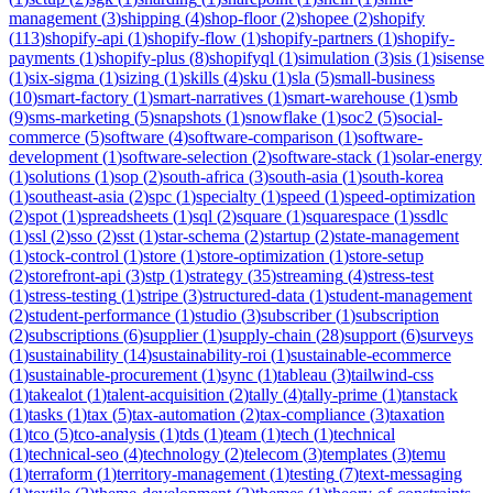
management
(
3
)
shipping
(
4
)
shop-floor
(
2
)
shopee
(
2
)
shopify
(
113
)
shopify-api
(
1
)
shopify-flow
(
1
)
shopify-partners
(
1
)
shopify-
payments
(
1
)
shopify-plus
(
8
)
shopifyql
(
1
)
simulation
(
3
)
sis
(
1
)
sisense
(
1
)
six-sigma
(
1
)
sizing
(
1
)
skills
(
4
)
sku
(
1
)
sla
(
5
)
small-business
(
10
)
smart-factory
(
1
)
smart-narratives
(
1
)
smart-warehouse
(
1
)
smb
(
9
)
sms-marketing
(
5
)
snapshots
(
1
)
snowflake
(
1
)
soc2
(
5
)
social-
commerce
(
5
)
software
(
4
)
software-comparison
(
1
)
software-
development
(
1
)
software-selection
(
2
)
software-stack
(
1
)
solar-energy
(
1
)
solutions
(
1
)
sop
(
2
)
south-africa
(
3
)
south-asia
(
1
)
south-korea
(
1
)
southeast-asia
(
2
)
spc
(
1
)
specialty
(
1
)
speed
(
1
)
speed-optimization
(
2
)
spot
(
1
)
spreadsheets
(
1
)
sql
(
2
)
square
(
1
)
squarespace
(
1
)
ssdlc
(
1
)
ssl
(
2
)
sso
(
2
)
sst
(
1
)
star-schema
(
2
)
startup
(
2
)
state-management
(
1
)
stock-control
(
1
)
store
(
1
)
store-optimization
(
1
)
store-setup
(
2
)
storefront-api
(
3
)
stp
(
1
)
strategy
(
35
)
streaming
(
4
)
stress-test
(
1
)
stress-testing
(
1
)
stripe
(
3
)
structured-data
(
1
)
student-management
(
2
)
student-performance
(
1
)
studio
(
3
)
subscriber
(
1
)
subscription
(
2
)
subscriptions
(
6
)
supplier
(
1
)
supply-chain
(
28
)
support
(
6
)
surveys
(
1
)
sustainability
(
14
)
sustainability-roi
(
1
)
sustainable-ecommerce
(
1
)
sustainable-procurement
(
1
)
sync
(
1
)
tableau
(
3
)
tailwind-css
(
1
)
takealot
(
1
)
talent-acquisition
(
2
)
tally
(
4
)
tally-prime
(
1
)
tanstack
(
1
)
tasks
(
1
)
tax
(
5
)
tax-automation
(
2
)
tax-compliance
(
3
)
taxation
(
1
)
tco
(
5
)
tco-analysis
(
1
)
tds
(
1
)
team
(
1
)
tech
(
1
)
technical
(
1
)
technical-seo
(
4
)
technology
(
2
)
telecom
(
3
)
templates
(
3
)
temu
(
1
)
terraform
(
1
)
territory-management
(
1
)
testing
(
7
)
text-messaging