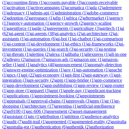
(
1
)
accounting-firms
(
1
)
accounts-payable
(
3
)
accounts-receivable
(
1
)
activation
(
1
)
activecampaign
(
2
)
acumatica
(
1
)
ada
(
2
)
adempiere
(
1
)
adequacy
(
1
)
admin-api
(
1
)
administration
(
1
)
adobe-commerce
(
2
)
adoption
(
2
)
aerospace
(
1
)
afip
(
1
)
africa
(
2
)
aftermarket
(
1
)
agency
(
13
)
agency-automation
(
1
)
agency-growth
(
2
)
agency-scaling
(
1
)
agentforce
(
1
)
agile
(
2
)
agreements
(
1
)
agriculture
(
3
)
agritech
(
1
)
ai
(
62
)
ai-agent
(
1
)
ai-agents
(
38
)
ai-analytics
(
2
)
ai-architecture
(
2
)
ai-
assistants
(
1
)
ai-automation
(
6
)
ai-bot
(
1
)
ai-chatbot
(
1
)
ai-comparison
(
1
)
ai-content
(
1
)
ai-development
(
1
)
ai-ethics
(
1
)
ai-frameworks
(
2
)
ai-
investment
(
1
)
ai-queries
(
1
)
ai-search
(
3
)
ai-security
(
1
)
ai-testing
(
1
)
ai-threats
(
1
)
alerting
(
2
)
alexa
(
1
)
alibaba
(
1
)
aliexpress
(
1
)
all-in-one
(
2
)
allegro
(
2
)
amazon
(
7
)
amazon-ads
(
1
)
amazon-ppc
(
1
)
amazon-
seller
(
1
)
aml
(
1
)
analytics
(
40
)
announcement
(
1
)
anomaly-detection
(
1
)
answer-engine-optimization
(
1
)
aov
(
1
)
ap-automation
(
1
)
apache
(
1
)
apcs
(
1
)
api
(
22
)
api-economy
(
1
)
api-first
(
2
)
api-gateway
(
1
)
api-
integration
(
3
)
api-security
(
2
)
apm
(
1
)
app-bridge
(
1
)
app-commerce
(
1
)
app-development
(
2
)
app-publishing
(
1
)
app-review
(
1
)
app-router
(
1
)
app-store
(
1
)
apparel
(
3
)
appi
(
1
)
apple-pay
(
1
)
applicant-tracking
(
1
)
applications
(
1
)
appointment-booking
(
2
)
appointments
(
1
)
appraisals
(
1
)
approval-chains
(
1
)
approvals
(
3
)
apps
(
1
)
ar
(
1
)
ar-
shopping
(
1
)
architecture
(
17
)
argentina
(
1
)
artificial-intelligence
(
2
)
as9100
(
1
)
asc-606
(
3
)
assessment
(
2
)
asset-management
(
4
)
assistant
(
1
)
ato
(
1
)
attribution
(
1
)
attrition
(
1
)
audience-analytics
(
1
)
audit
(
7
)
audit-trail
(
1
)
augmented
(
1
)
augmented-reality
(
2
)
australia
(
2
)
australia-gst
(
1
)
authentication
(
6
)
authentik
(
2
)
authorization