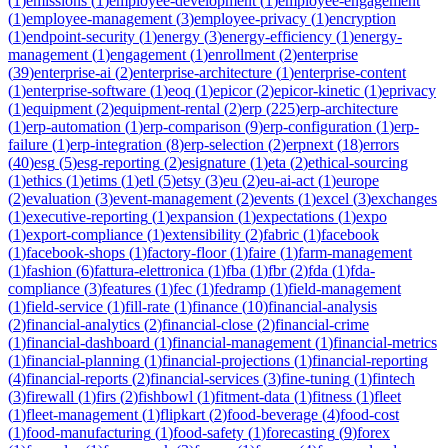
(
1
)
emissions
(
1
)
employee-development
(
1
)
employee-engagement
(
1
)
employee-management
(
3
)
employee-privacy
(
1
)
encryption
(
1
)
endpoint-security
(
1
)
energy
(
3
)
energy-efficiency
(
1
)
energy-
management
(
1
)
engagement
(
1
)
enrollment
(
2
)
enterprise
(
39
)
enterprise-ai
(
2
)
enterprise-architecture
(
1
)
enterprise-content
(
1
)
enterprise-software
(
1
)
eoq
(
1
)
epicor
(
2
)
epicor-kinetic
(
1
)
eprivacy
(
1
)
equipment
(
2
)
equipment-rental
(
2
)
erp
(
225
)
erp-architecture
(
1
)
erp-automation
(
1
)
erp-comparison
(
9
)
erp-configuration
(
1
)
erp-
failure
(
1
)
erp-integration
(
8
)
erp-selection
(
2
)
erpnext
(
18
)
errors
(
40
)
esg
(
5
)
esg-reporting
(
2
)
esignature
(
1
)
eta
(
2
)
ethical-sourcing
(
1
)
ethics
(
1
)
etims
(
1
)
etl
(
5
)
etsy
(
3
)
eu
(
2
)
eu-ai-act
(
1
)
europe
(
2
)
evaluation
(
3
)
event-management
(
2
)
events
(
1
)
excel
(
3
)
exchanges
(
1
)
executive-reporting
(
1
)
expansion
(
1
)
expectations
(
1
)
expo
(
1
)
export-compliance
(
1
)
extensibility
(
2
)
fabric
(
1
)
facebook
(
1
)
facebook-shops
(
1
)
factory-floor
(
1
)
faire
(
1
)
farm-management
(
1
)
fashion
(
6
)
fattura-elettronica
(
1
)
fba
(
1
)
fbr
(
2
)
fda
(
1
)
fda-
compliance
(
3
)
features
(
1
)
fec
(
1
)
fedramp
(
1
)
field-management
(
1
)
field-service
(
1
)
fill-rate
(
1
)
finance
(
10
)
financial-analysis
(
2
)
financial-analytics
(
2
)
financial-close
(
2
)
financial-crime
(
1
)
financial-dashboard
(
1
)
financial-management
(
1
)
financial-metrics
(
1
)
financial-planning
(
1
)
financial-projections
(
1
)
financial-reporting
(
4
)
financial-reports
(
2
)
financial-services
(
3
)
fine-tuning
(
1
)
fintech
(
3
)
firewall
(
1
)
firs
(
2
)
fishbowl
(
1
)
fitment-data
(
1
)
fitness
(
1
)
fleet
(
1
)
fleet-management
(
1
)
flipkart
(
2
)
food-beverage
(
4
)
food-cost
(
1
)
food-manufacturing
(
1
)
food-safety
(
1
)
forecasting
(
9
)
forex