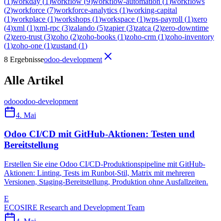
(
1
)
workday
(
1
)
workflow
(
9
)
workflow-automation
(
1
)
workflows
(
2
)
workforce
(
7
)
workforce-analytics
(
1
)
working-capital
(
1
)
workplace
(
1
)
workshops
(
1
)
workspace
(
1
)
wps-payroll
(
1
)
xero
(
4
)
xml
(
1
)
xml-rpc
(
3
)
zalando
(
5
)
zapier
(
3
)
zatca
(
2
)
zero-downtime
(
2
)
zero-trust
(
3
)
zoho
(
2
)
zoho-books
(
1
)
zoho-crm
(
1
)
zoho-inventory
(
1
)
zoho-one
(
1
)
zustand
(
1
)
8 Ergebnisse
odoo-development
Alle Artikel
odoo
odoo-development
4. Mai
Odoo CI/CD mit GitHub-Aktionen: Testen und
Bereitstellung
Erstellen Sie eine Odoo CI/CD-Produktionspipeline mit GitHub-
Aktionen: Linting, Tests im Runbot-Stil, Matrix mit mehreren
Versionen, Staging-Bereitstellung, Produktion ohne Ausfallzeiten.
E
ECOSIRE Research and Development Team