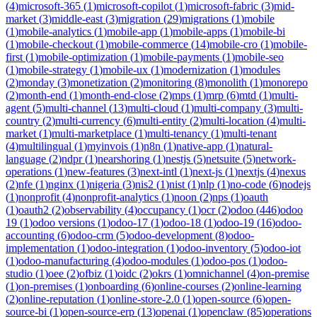
(
4
)
microsoft-365
(
1
)
microsoft-copilot
(
1
)
microsoft-fabric
(
3
)
mid-
market
(
3
)
middle-east
(
3
)
migration
(
29
)
migrations
(
1
)
mobile
(
1
)
mobile-analytics
(
1
)
mobile-app
(
1
)
mobile-apps
(
1
)
mobile-bi
(
1
)
mobile-checkout
(
1
)
mobile-commerce
(
14
)
mobile-cro
(
1
)
mobile-
first
(
1
)
mobile-optimization
(
1
)
mobile-payments
(
1
)
mobile-seo
(
1
)
mobile-strategy
(
1
)
mobile-ux
(
1
)
modernization
(
1
)
modules
(
2
)
monday
(
3
)
monetization
(
2
)
monitoring
(
8
)
monolith
(
1
)
monorepo
(
2
)
month-end
(
1
)
month-end-close
(
2
)
mps
(
1
)
mrp
(
6
)
mtd
(
1
)
multi-
agent
(
5
)
multi-channel
(
13
)
multi-cloud
(
1
)
multi-company
(
3
)
multi-
country
(
2
)
multi-currency
(
6
)
multi-entity
(
2
)
multi-location
(
4
)
multi-
market
(
1
)
multi-marketplace
(
1
)
multi-tenancy
(
1
)
multi-tenant
(
4
)
multilingual
(
1
)
myinvois
(
1
)
n8n
(
1
)
native-app
(
1
)
natural-
language
(
2
)
ndpr
(
1
)
nearshoring
(
1
)
nestjs
(
5
)
netsuite
(
5
)
network-
operations
(
1
)
new-features
(
3
)
next-intl
(
1
)
next-js
(
1
)
nextjs
(
4
)
nexus
(
2
)
nfe
(
1
)
nginx
(
1
)
nigeria
(
3
)
nis2
(
1
)
nist
(
1
)
nlp
(
1
)
no-code
(
6
)
nodejs
(
1
)
nonprofit
(
4
)
nonprofit-analytics
(
1
)
noon
(
2
)
nps
(
1
)
oauth
(
1
)
oauth2
(
2
)
observability
(
4
)
occupancy
(
1
)
ocr
(
2
)
odoo
(
446
)
odoo
19
(
1
)
odoo versions
(
1
)
odoo-17
(
1
)
odoo-18
(
1
)
odoo-19
(
16
)
odoo-
accounting
(
6
)
odoo-crm
(
5
)
odoo-development
(
8
)
odoo-
implementation
(
1
)
odoo-integration
(
1
)
odoo-inventory
(
5
)
odoo-iot
(
1
)
odoo-manufacturing
(
4
)
odoo-modules
(
1
)
odoo-pos
(
1
)
odoo-
studio
(
1
)
oee
(
2
)
ofbiz
(
1
)
oidc
(
2
)
okrs
(
1
)
omnichannel
(
4
)
on-premise
(
1
)
on-premises
(
1
)
onboarding
(
6
)
online-courses
(
2
)
online-learning
(
2
)
online-reputation
(
1
)
online-store-2.0
(
1
)
open-source
(
6
)
open-
source-bi
(
1
)
open-source-erp
(
13
)
openai
(
1
)
openclaw
(
85
)
operations