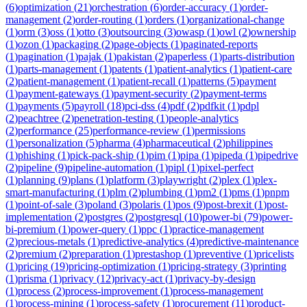
(
6
)
optimization
(
21
)
orchestration
(
6
)
order-accuracy
(
1
)
order-
management
(
2
)
order-routing
(
1
)
orders
(
1
)
organizational-change
(
1
)
orm
(
3
)
oss
(
1
)
otto
(
3
)
outsourcing
(
3
)
owasp
(
1
)
owl
(
2
)
ownership
(
1
)
ozon
(
1
)
packaging
(
2
)
page-objects
(
1
)
paginated-reports
(
1
)
pagination
(
1
)
pajak
(
1
)
pakistan
(
2
)
paperless
(
1
)
parts-distribution
(
1
)
parts-management
(
1
)
patents
(
1
)
patient-analytics
(
1
)
patient-care
(
2
)
patient-management
(
1
)
patient-recall
(
1
)
patterns
(
5
)
payment
(
1
)
payment-gateways
(
1
)
payment-security
(
2
)
payment-terms
(
1
)
payments
(
5
)
payroll
(
18
)
pci-dss
(
4
)
pdf
(
2
)
pdfkit
(
1
)
pdpl
(
2
)
peachtree
(
2
)
penetration-testing
(
1
)
people-analytics
(
2
)
performance
(
25
)
performance-review
(
1
)
permissions
(
1
)
personalization
(
5
)
pharma
(
4
)
pharmaceutical
(
2
)
philippines
(
1
)
phishing
(
1
)
pick-pack-ship
(
1
)
pim
(
1
)
pipa
(
1
)
pipeda
(
1
)
pipedrive
(
2
)
pipeline
(
9
)
pipeline-automation
(
1
)
pipl
(
1
)
pixel-perfect
(
1
)
planning
(
9
)
plans
(
1
)
platform
(
3
)
playwright
(
2
)
plex
(
1
)
plex-
smart-manufacturing
(
1
)
plm
(
2
)
plumbing
(
1
)
pm2
(
1
)
pms
(
1
)
pnpm
(
1
)
point-of-sale
(
3
)
poland
(
3
)
polaris
(
1
)
pos
(
9
)
post-brexit
(
1
)
post-
implementation
(
2
)
postgres
(
2
)
postgresql
(
10
)
power-bi
(
79
)
power-
bi-premium
(
1
)
power-query
(
1
)
ppc
(
1
)
practice-management
(
2
)
precious-metals
(
1
)
predictive-analytics
(
4
)
predictive-maintenance
(
2
)
premium
(
2
)
preparation
(
1
)
prestashop
(
1
)
preventive
(
1
)
pricelists
(
1
)
pricing
(
19
)
pricing-optimization
(
1
)
pricing-strategy
(
3
)
printing
(
1
)
prisma
(
1
)
privacy
(
12
)
privacy-act
(
1
)
privacy-by-design
(
1
)
process
(
2
)
process-improvement
(
1
)
process-management
(
1
)
process-mining
(
1
)
process-safety
(
1
)
procurement
(
11
)
product-