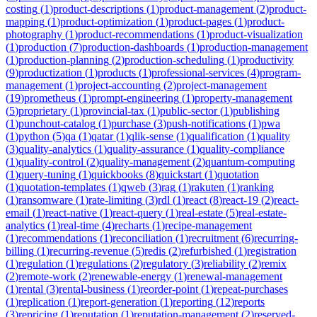
costing
(
1
)
product-descriptions
(
1
)
product-management
(
2
)
product-
mapping
(
1
)
product-optimization
(
1
)
product-pages
(
1
)
product-
photography
(
1
)
product-recommendations
(
1
)
product-visualization
(
1
)
production
(
7
)
production-dashboards
(
1
)
production-management
(
1
)
production-planning
(
2
)
production-scheduling
(
1
)
productivity
(
9
)
productization
(
1
)
products
(
1
)
professional-services
(
4
)
program-
management
(
1
)
project-accounting
(
2
)
project-management
(
19
)
prometheus
(
1
)
prompt-engineering
(
1
)
property-management
(
5
)
proprietary
(
1
)
provincial-tax
(
1
)
public-sector
(
1
)
publishing
(
1
)
punchout-catalog
(
1
)
purchase
(
3
)
push-notifications
(
1
)
pwa
(
1
)
python
(
5
)
qa
(
1
)
qatar
(
1
)
qlik-sense
(
1
)
qualification
(
1
)
quality
(
3
)
quality-analytics
(
1
)
quality-assurance
(
1
)
quality-compliance
(
1
)
quality-control
(
2
)
quality-management
(
2
)
quantum-computing
(
1
)
query-tuning
(
1
)
quickbooks
(
8
)
quickstart
(
1
)
quotation
(
1
)
quotation-templates
(
1
)
qweb
(
3
)
rag
(
1
)
rakuten
(
1
)
ranking
(
1
)
ransomware
(
1
)
rate-limiting
(
3
)
rdl
(
1
)
react
(
8
)
react-19
(
2
)
react-
email
(
1
)
react-native
(
1
)
react-query
(
1
)
real-estate
(
5
)
real-estate-
analytics
(
1
)
real-time
(
4
)
recharts
(
1
)
recipe-management
(
1
)
recommendations
(
1
)
reconciliation
(
1
)
recruitment
(
6
)
recurring-
billing
(
1
)
recurring-revenue
(
5
)
redis
(
2
)
refurbished
(
1
)
registration
(
1
)
regulation
(
1
)
regulations
(
2
)
regulatory
(
3
)
reliability
(
2
)
remix
(
2
)
remote-work
(
2
)
renewable-energy
(
1
)
renewal-management
(
1
)
rental
(
3
)
rental-business
(
1
)
reorder-point
(
1
)
repeat-purchases
(
1
)
replication
(
1
)
report-generation
(
1
)
reporting
(
12
)
reports
(
3
)
repricing
(
1
)
reputation
(
1
)
reputation-management
(
2
)
reserved-