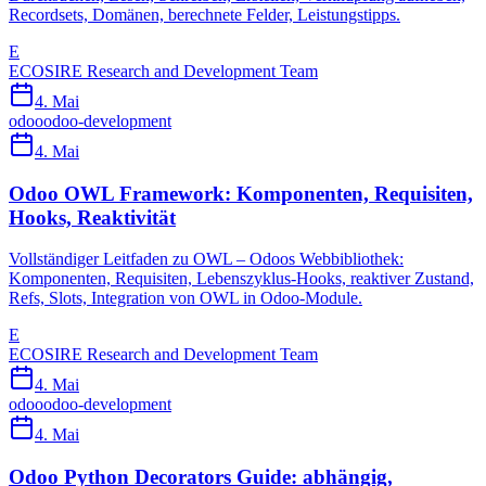
Recordsets, Domänen, berechnete Felder, Leistungstipps.
E
ECOSIRE Research and Development Team
4. Mai
odoo
odoo-development
4. Mai
Odoo OWL Framework: Komponenten, Requisiten,
Hooks, Reaktivität
Vollständiger Leitfaden zu OWL – Odoos Webbibliothek:
Komponenten, Requisiten, Lebenszyklus-Hooks, reaktiver Zustand,
Refs, Slots, Integration von OWL in Odoo-Module.
E
ECOSIRE Research and Development Team
4. Mai
odoo
odoo-development
4. Mai
Odoo Python Decorators Guide: abhängig,