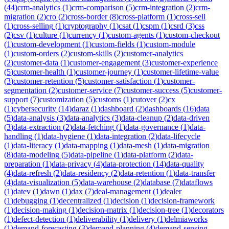
(
44
)
crm-analytics
(
1
)
crm-comparison
(
5
)
crm-integration
(
2
)
crm-
migration
(
2
)
cro
(
2
)
cross-border
(
8
)
cross-platform
(
1
)
cross-sell
(
1
)
cross-selling
(
1
)
cryptography
(
1
)
csat
(
1
)
cspm
(
1
)
csrd
(
3
)
css
(
2
)
csv
(
1
)
culture
(
1
)
currency
(
1
)
custom-agents
(
1
)
custom-checkout
(
1
)
custom-development
(
1
)
custom-fields
(
1
)
custom-module
(
1
)
custom-orders
(
2
)
custom-skills
(
2
)
customer-analytics
(
2
)
customer-data
(
1
)
customer-engagement
(
3
)
customer-experience
(
5
)
customer-health
(
1
)
customer-journey
(
1
)
customer-lifetime-value
(
3
)
customer-retention
(
5
)
customer-satisfaction
(
1
)
customer-
segmentation
(
2
)
customer-service
(
7
)
customer-success
(
5
)
customer-
support
(
7
)
customization
(
5
)
customs
(
1
)
cutover
(
2
)
cx
(
1
)
cybersecurity
(
14
)
daraz
(
1
)
dashboard
(
2
)
dashboards
(
16
)
data
(
5
)
data-analysis
(
3
)
data-analytics
(
3
)
data-cleanup
(
2
)
data-driven
(
3
)
data-extraction
(
2
)
data-fetching
(
1
)
data-governance
(
1
)
data-
handling
(
1
)
data-hygiene
(
1
)
data-integration
(
2
)
data-lifecycle
(
1
)
data-literacy
(
1
)
data-mapping
(
1
)
data-mesh
(
1
)
data-migration
(
8
)
data-modeling
(
5
)
data-pipeline
(
1
)
data-platform
(
2
)
data-
preparation
(
1
)
data-privacy
(
4
)
data-protection
(
14
)
data-quality
(
4
)
data-refresh
(
2
)
data-residency
(
2
)
data-retention
(
1
)
data-transfer
(
4
)
data-visualization
(
5
)
data-warehouse
(
2
)
database
(
7
)
dataflows
(
1
)
datev
(
1
)
dawn
(
1
)
dax
(
7
)
deal-management
(
1
)
dealer
(
1
)
debugging
(
1
)
decentralized
(
1
)
decision
(
1
)
decision-framework
(
1
)
decision-making
(
1
)
decision-matrix
(
1
)
decision-tree
(
1
)
decorators
(
1
)
defect-detection
(
1
)
deliverability
(
1
)
delivery
(
1
)
delmiaworks
(
1
)
demand-forecasting
(
3
)
demand-planning
(
4
)
demand-sensing