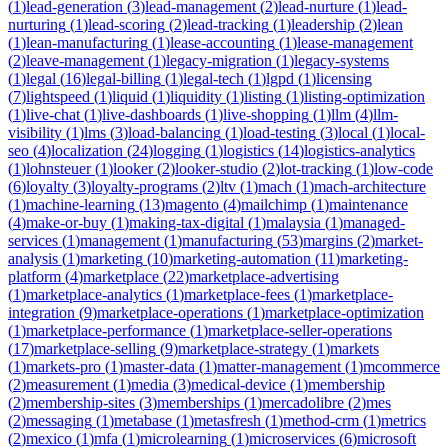
(
1
)
lead-generation
(
3
)
lead-management
(
2
)
lead-nurture
(
1
)
lead-
nurturing
(
1
)
lead-scoring
(
2
)
lead-tracking
(
1
)
leadership
(
2
)
lean
(
1
)
lean-manufacturing
(
1
)
lease-accounting
(
1
)
lease-management
(
2
)
leave-management
(
1
)
legacy-migration
(
1
)
legacy-systems
(
1
)
legal
(
16
)
legal-billing
(
1
)
legal-tech
(
1
)
lgpd
(
1
)
licensing
(
7
)
lightspeed
(
1
)
liquid
(
1
)
liquidity
(
1
)
listing
(
1
)
listing-optimization
(
1
)
live-chat
(
1
)
live-dashboards
(
1
)
live-shopping
(
1
)
llm
(
4
)
llm-
visibility
(
1
)
lms
(
3
)
load-balancing
(
1
)
load-testing
(
3
)
local
(
1
)
local-
seo
(
4
)
localization
(
24
)
logging
(
1
)
logistics
(
14
)
logistics-analytics
(
1
)
lohnsteuer
(
1
)
looker
(
2
)
looker-studio
(
2
)
lot-tracking
(
1
)
low-code
(
6
)
loyalty
(
3
)
loyalty-programs
(
2
)
ltv
(
1
)
mach
(
1
)
mach-architecture
(
1
)
machine-learning
(
13
)
magento
(
4
)
mailchimp
(
1
)
maintenance
(
4
)
make-or-buy
(
1
)
making-tax-digital
(
1
)
malaysia
(
1
)
managed-
services
(
1
)
management
(
1
)
manufacturing
(
53
)
margins
(
2
)
market-
analysis
(
1
)
marketing
(
10
)
marketing-automation
(
11
)
marketing-
platform
(
4
)
marketplace
(
22
)
marketplace-advertising
(
1
)
marketplace-analytics
(
1
)
marketplace-fees
(
1
)
marketplace-
integration
(
9
)
marketplace-operations
(
1
)
marketplace-optimization
(
1
)
marketplace-performance
(
1
)
marketplace-seller-operations
(
17
)
marketplace-selling
(
9
)
marketplace-strategy
(
1
)
markets
(
1
)
markets-pro
(
1
)
master-data
(
1
)
matter-management
(
1
)
mcommerce
(
2
)
measurement
(
1
)
media
(
3
)
medical-device
(
1
)
membership
(
2
)
membership-sites
(
3
)
memberships
(
1
)
mercadolibre
(
2
)
mes
(
2
)
messaging
(
1
)
metabase
(
1
)
metasfresh
(
1
)
method-crm
(
1
)
metrics
(
2
)
mexico
(
1
)
mfa
(
1
)
microlearning
(
1
)
microservices
(
6
)
microsoft