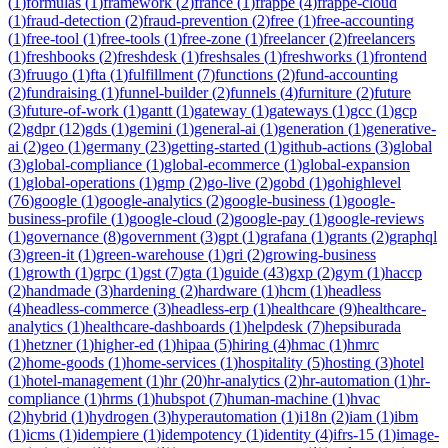
(
1
)
formulas
(
1
)
framework
(
2
)
france
(
1
)
frappe
(
4
)
frappe-cloud
(
1
)
fraud-detection
(
2
)
fraud-prevention
(
2
)
free
(
1
)
free-accounting
(
1
)
free-tool
(
1
)
free-tools
(
1
)
free-zone
(
1
)
freelancer
(
2
)
freelancers
(
1
)
freshbooks
(
2
)
freshdesk
(
1
)
freshsales
(
1
)
freshworks
(
1
)
frontend
(
3
)
fruugo
(
1
)
fta
(
1
)
fulfillment
(
7
)
functions
(
2
)
fund-accounting
(
2
)
fundraising
(
1
)
funnel-builder
(
2
)
funnels
(
4
)
furniture
(
2
)
future
(
3
)
future-of-work
(
1
)
gantt
(
1
)
gateway
(
1
)
gateways
(
1
)
gcc
(
1
)
gcp
(
2
)
gdpr
(
12
)
gds
(
1
)
gemini
(
1
)
general-ai
(
1
)
generation
(
1
)
generative-
ai
(
2
)
geo
(
1
)
germany
(
23
)
getting-started
(
1
)
github-actions
(
3
)
global
(
3
)
global-compliance
(
1
)
global-ecommerce
(
1
)
global-expansion
(
1
)
global-operations
(
1
)
gmp
(
2
)
go-live
(
2
)
gobd
(
1
)
gohighlevel
(
76
)
google
(
1
)
google-analytics
(
2
)
google-business
(
1
)
google-
business-profile
(
1
)
google-cloud
(
2
)
google-pay
(
1
)
google-reviews
(
1
)
governance
(
8
)
government
(
3
)
gpt
(
1
)
grafana
(
1
)
grants
(
2
)
graphql
(
3
)
green-it
(
1
)
green-warehouse
(
1
)
gri
(
2
)
growing-business
(
1
)
growth
(
1
)
grpc
(
1
)
gst
(
7
)
gta
(
1
)
guide
(
43
)
gxp
(
2
)
gym
(
1
)
haccp
(
2
)
handmade
(
3
)
hardening
(
2
)
hardware
(
1
)
hcm
(
1
)
headless
(
4
)
headless-commerce
(
3
)
headless-erp
(
1
)
healthcare
(
9
)
healthcare-
analytics
(
1
)
healthcare-dashboards
(
1
)
helpdesk
(
7
)
hepsiburada
(
1
)
hetzner
(
1
)
higher-ed
(
1
)
hipaa
(
5
)
hiring
(
4
)
hmac
(
1
)
hmrc
(
2
)
home-goods
(
1
)
home-services
(
1
)
hospitality
(
5
)
hosting
(
3
)
hotel
(
1
)
hotel-management
(
1
)
hr
(
20
)
hr-analytics
(
2
)
hr-automation
(
1
)
hr-
compliance
(
1
)
hrms
(
1
)
hubspot
(
7
)
human-machine
(
1
)
hvac
(
2
)
hybrid
(
1
)
hydrogen
(
3
)
hyperautomation
(
1
)
i18n
(
2
)
iam
(
1
)
ibm
(
1
)
icms
(
1
)
idempiere
(
1
)
idempotency
(
1
)
identity
(
4
)
ifrs-15
(
1
)
image-