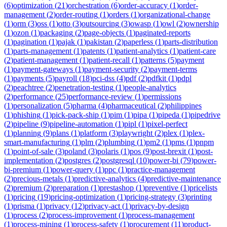
(
6
)
optimization
(
21
)
orchestration
(
6
)
order-accuracy
(
1
)
order-
management
(
2
)
order-routing
(
1
)
orders
(
1
)
organizational-change
(
1
)
orm
(
3
)
oss
(
1
)
otto
(
3
)
outsourcing
(
3
)
owasp
(
1
)
owl
(
2
)
ownership
(
1
)
ozon
(
1
)
packaging
(
2
)
page-objects
(
1
)
paginated-reports
(
1
)
pagination
(
1
)
pajak
(
1
)
pakistan
(
2
)
paperless
(
1
)
parts-distribution
(
1
)
parts-management
(
1
)
patents
(
1
)
patient-analytics
(
1
)
patient-care
(
2
)
patient-management
(
1
)
patient-recall
(
1
)
patterns
(
5
)
payment
(
1
)
payment-gateways
(
1
)
payment-security
(
2
)
payment-terms
(
1
)
payments
(
5
)
payroll
(
18
)
pci-dss
(
4
)
pdf
(
2
)
pdfkit
(
1
)
pdpl
(
2
)
peachtree
(
2
)
penetration-testing
(
1
)
people-analytics
(
2
)
performance
(
25
)
performance-review
(
1
)
permissions
(
1
)
personalization
(
5
)
pharma
(
4
)
pharmaceutical
(
2
)
philippines
(
1
)
phishing
(
1
)
pick-pack-ship
(
1
)
pim
(
1
)
pipa
(
1
)
pipeda
(
1
)
pipedrive
(
2
)
pipeline
(
9
)
pipeline-automation
(
1
)
pipl
(
1
)
pixel-perfect
(
1
)
planning
(
9
)
plans
(
1
)
platform
(
3
)
playwright
(
2
)
plex
(
1
)
plex-
smart-manufacturing
(
1
)
plm
(
2
)
plumbing
(
1
)
pm2
(
1
)
pms
(
1
)
pnpm
(
1
)
point-of-sale
(
3
)
poland
(
3
)
polaris
(
1
)
pos
(
9
)
post-brexit
(
1
)
post-
implementation
(
2
)
postgres
(
2
)
postgresql
(
10
)
power-bi
(
79
)
power-
bi-premium
(
1
)
power-query
(
1
)
ppc
(
1
)
practice-management
(
2
)
precious-metals
(
1
)
predictive-analytics
(
4
)
predictive-maintenance
(
2
)
premium
(
2
)
preparation
(
1
)
prestashop
(
1
)
preventive
(
1
)
pricelists
(
1
)
pricing
(
19
)
pricing-optimization
(
1
)
pricing-strategy
(
3
)
printing
(
1
)
prisma
(
1
)
privacy
(
12
)
privacy-act
(
1
)
privacy-by-design
(
1
)
process
(
2
)
process-improvement
(
1
)
process-management
(
1
)
process-mining
(
1
)
process-safety
(
1
)
procurement
(
11
)
product-