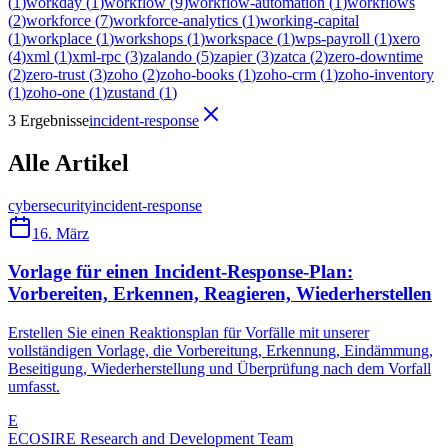
(
1
)
workday
(
1
)
workflow
(
9
)
workflow-automation
(
1
)
workflows
(
2
)
workforce
(
7
)
workforce-analytics
(
1
)
working-capital
(
1
)
workplace
(
1
)
workshops
(
1
)
workspace
(
1
)
wps-payroll
(
1
)
xero
(
4
)
xml
(
1
)
xml-rpc
(
3
)
zalando
(
5
)
zapier
(
3
)
zatca
(
2
)
zero-downtime
(
2
)
zero-trust
(
3
)
zoho
(
2
)
zoho-books
(
1
)
zoho-crm
(
1
)
zoho-inventory
(
1
)
zoho-one
(
1
)
zustand
(
1
)
3 Ergebnisse
incident-response
Alle Artikel
cybersecurity
incident-response
16. März
Vorlage für einen Incident-Response-Plan:
Vorbereiten, Erkennen, Reagieren, Wiederherstellen
Erstellen Sie einen Reaktionsplan für Vorfälle mit unserer
vollständigen Vorlage, die Vorbereitung, Erkennung, Eindämmung,
Beseitigung, Wiederherstellung und Überprüfung nach dem Vorfall
umfasst.
E
ECOSIRE Research and Development Team