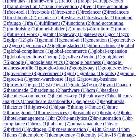
(
1
)
formulas
(
1
)
framework
(
2
)
france
(
1
)
frappe
(
4
)
frappe-cloud
(
1
)
fraud-detection
(
2
)
fraud-prevention
(
2
)
free
(
1
)
free-accounting
(
1
)
free-tool
(
1
)
free-tools
(
1
)
free-zone
(
1
)
freelancer
(
2
)
freelancers
(
1
)
freshbooks
(
2
)
freshdesk
(
1
)
freshsales
(
1
)
freshworks
(
1
)
frontend
(
3
)
fruugo
(
1
)
fta
(
1
)
fulfillment
(
7
)
functions
(
2
)
fund-accounting
(
2
)
fundraising
(
1
)
funnel-builder
(
2
)
funnels
(
4
)
furniture
(
2
)
future
(
3
)
future-of-work
(
1
)
gantt
(
1
)
gateway
(
1
)
gateways
(
1
)
gcc
(
1
)
gcp
(
2
)
gdpr
(
12
)
gds
(
1
)
gemini
(
1
)
general-ai
(
1
)
generation
(
1
)
generative-
ai
(
2
)
geo
(
1
)
germany
(
23
)
getting-started
(
1
)
github-actions
(
3
)
global
(
3
)
global-compliance
(
1
)
global-ecommerce
(
1
)
global-expansion
(
1
)
global-operations
(
1
)
gmp
(
2
)
go-live
(
2
)
gobd
(
1
)
gohighlevel
(
76
)
google
(
1
)
google-analytics
(
2
)
google-business
(
1
)
google-
business-profile
(
1
)
google-cloud
(
2
)
google-pay
(
1
)
google-reviews
(
1
)
governance
(
8
)
government
(
3
)
gpt
(
1
)
grafana
(
1
)
grants
(
2
)
graphql
(
3
)
green-it
(
1
)
green-warehouse
(
1
)
gri
(
2
)
growing-business
(
1
)
growth
(
1
)
grpc
(
1
)
gst
(
7
)
gta
(
1
)
guide
(
43
)
gxp
(
2
)
gym
(
1
)
haccp
(
2
)
handmade
(
3
)
hardening
(
2
)
hardware
(
1
)
hcm
(
1
)
headless
(
4
)
headless-commerce
(
3
)
headless-erp
(
1
)
healthcare
(
9
)
healthcare-
analytics
(
1
)
healthcare-dashboards
(
1
)
helpdesk
(
7
)
hepsiburada
(
1
)
hetzner
(
1
)
higher-ed
(
1
)
hipaa
(
5
)
hiring
(
4
)
hmac
(
1
)
hmrc
(
2
)
home-goods
(
1
)
home-services
(
1
)
hospitality
(
5
)
hosting
(
3
)
hotel
(
1
)
hotel-management
(
1
)
hr
(
20
)
hr-analytics
(
2
)
hr-automation
(
1
)
hr-
compliance
(
1
)
hrms
(
1
)
hubspot
(
7
)
human-machine
(
1
)
hvac
(
2
)
hybrid
(
1
)
hydrogen
(
3
)
hyperautomation
(
1
)
i18n
(
2
)
iam
(
1
)
ibm
(
1
)
icms
(
1
)
idempiere
(
1
)
idempotency
(
1
)
identity
(
4
)
ifrs-15
(
1
)
image-