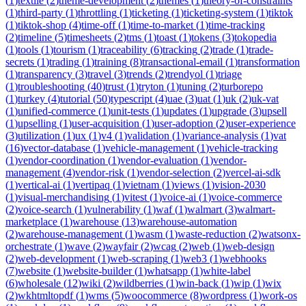
(
1
)
textile
(
2
)
theme-development
(
2
)
themes
(
1
)
theory-of-constraints
(
1
)
third-party
(
1
)
throttling
(
1
)
ticketing
(
1
)
ticketing-system
(
1
)
tiktok
(
1
)
tiktok-shop
(
4
)
time-off
(
1
)
time-to-market
(
1
)
time-tracking
(
2
)
timeline
(
5
)
timesheets
(
2
)
tms
(
1
)
toast
(
1
)
tokens
(
3
)
tokopedia
(
1
)
tools
(
1
)
tourism
(
1
)
traceability
(
6
)
tracking
(
2
)
trade
(
1
)
trade-
secrets
(
1
)
trading
(
1
)
training
(
8
)
transactional-email
(
1
)
transformation
(
1
)
transparency
(
3
)
travel
(
3
)
trends
(
2
)
trendyol
(
1
)
triage
(
1
)
troubleshooting
(
40
)
trust
(
1
)
tryton
(
1
)
tuning
(
2
)
turborepo
(
1
)
turkey
(
4
)
tutorial
(
50
)
typescript
(
4
)
uae
(
3
)
uat
(
1
)
uk
(
2
)
uk-vat
(
1
)
unified-commerce
(
1
)
unit-tests
(
1
)
updates
(
1
)
upgrade
(
3
)
upsell
(
1
)
upselling
(
1
)
user-acquisition
(
1
)
user-adoption
(
2
)
user-experience
(
3
)
utilization
(
1
)
ux
(
1
)
v4
(
1
)
validation
(
1
)
variance-analysis
(
1
)
vat
(
16
)
vector-database
(
1
)
vehicle-management
(
1
)
vehicle-tracking
(
1
)
vendor-coordination
(
1
)
vendor-evaluation
(
1
)
vendor-
management
(
4
)
vendor-risk
(
1
)
vendor-selection
(
2
)
vercel-ai-sdk
(
1
)
vertical-ai
(
1
)
vertipaq
(
1
)
vietnam
(
1
)
views
(
1
)
vision-2030
(
1
)
visual-merchandising
(
1
)
vitest
(
1
)
voice-ai
(
1
)
voice-commerce
(
2
)
voice-search
(
1
)
vulnerability
(
1
)
waf
(
1
)
walmart
(
3
)
walmart-
marketplace
(
1
)
warehouse
(
13
)
warehouse-automation
(
2
)
warehouse-management
(
1
)
wasm
(
1
)
waste-reduction
(
2
)
watsonx-
orchestrate
(
1
)
wave
(
2
)
wayfair
(
2
)
wcag
(
2
)
web
(
1
)
web-design
(
2
)
web-development
(
1
)
web-scraping
(
1
)
web3
(
1
)
webhooks
(
7
)
website
(
1
)
website-builder
(
1
)
whatsapp
(
1
)
white-label
(
6
)
wholesale
(
12
)
wiki
(
2
)
wildberries
(
1
)
win-back
(
1
)
wip
(
1
)
wix
(
2
)
wkhtmltopdf
(
1
)
wms
(
5
)
woocommerce
(
8
)
wordpress
(
1
)
work-os