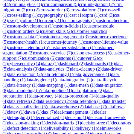
(
44
)
crm-analytics
(
1
)
crm-comparison
(
5
)
crm-integration
(
2
)
crm-
migration
(
2
)
cro
(
2
)
cross-border
(
8
)
cross-platform
(
1
)
cross-sell
(
1
)
cross-selling
(
1
)
cryptography
(
1
)
csat
(
1
)
cspm
(
1
)
csrd
(
3
)
css
(
2
)
csv
(
1
)
culture
(
1
)
currency
(
1
)
custom-agents
(
1
)
custom-checkout
(
1
)
custom-development
(
1
)
custom-fields
(
1
)
custom-module
(
1
)
custom-orders
(
2
)
custom-skills
(
2
)
customer-analytics
(
2
)
customer-data
(
1
)
customer-engagement
(
3
)
customer-experience
(
5
)
customer-health
(
1
)
customer-journey
(
1
)
customer-lifetime-value
(
3
)
customer-retention
(
5
)
customer-satisfaction
(
1
)
customer-
segmentation
(
2
)
customer-service
(
7
)
customer-success
(
5
)
customer-
support
(
7
)
customization
(
5
)
customs
(
1
)
cutover
(
2
)
cx
(
1
)
cybersecurity
(
14
)
daraz
(
1
)
dashboard
(
2
)
dashboards
(
16
)
data
(
5
)
data-analysis
(
3
)
data-analytics
(
3
)
data-cleanup
(
2
)
data-driven
(
3
)
data-extraction
(
2
)
data-fetching
(
1
)
data-governance
(
1
)
data-
handling
(
1
)
data-hygiene
(
1
)
data-integration
(
2
)
data-lifecycle
(
1
)
data-literacy
(
1
)
data-mapping
(
1
)
data-mesh
(
1
)
data-migration
(
8
)
data-modeling
(
5
)
data-pipeline
(
1
)
data-platform
(
2
)
data-
preparation
(
1
)
data-privacy
(
4
)
data-protection
(
14
)
data-quality
(
4
)
data-refresh
(
2
)
data-residency
(
2
)
data-retention
(
1
)
data-transfer
(
4
)
data-visualization
(
5
)
data-warehouse
(
2
)
database
(
7
)
dataflows
(
1
)
datev
(
1
)
dawn
(
1
)
dax
(
7
)
deal-management
(
1
)
dealer
(
1
)
debugging
(
1
)
decentralized
(
1
)
decision
(
1
)
decision-framework
(
1
)
decision-making
(
1
)
decision-matrix
(
1
)
decision-tree
(
1
)
decorators
(
1
)
defect-detection
(
1
)
deliverability
(
1
)
delivery
(
1
)
delmiaworks
(
1
)
demand-forecasting
(
3
)
demand-planning
(
4
)
demand-sensing