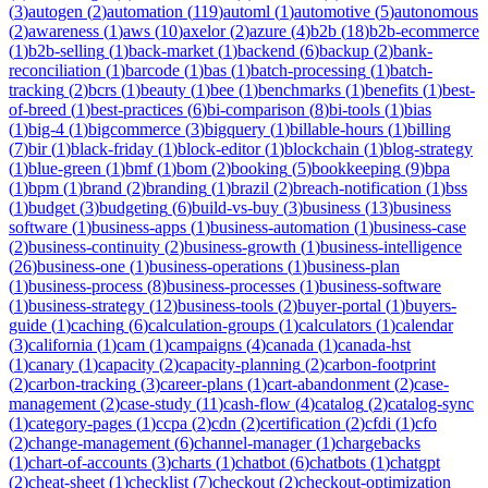
(
3
)
autogen
(
2
)
automation
(
119
)
automl
(
1
)
automotive
(
5
)
autonomous
(
2
)
awareness
(
1
)
aws
(
10
)
axelor
(
2
)
azure
(
4
)
b2b
(
18
)
b2b-ecommerce
(
1
)
b2b-selling
(
1
)
back-market
(
1
)
backend
(
6
)
backup
(
2
)
bank-
reconciliation
(
1
)
barcode
(
1
)
bas
(
1
)
batch-processing
(
1
)
batch-
tracking
(
2
)
bcrs
(
1
)
beauty
(
1
)
bee
(
1
)
benchmarks
(
1
)
benefits
(
1
)
best-
of-breed
(
1
)
best-practices
(
6
)
bi-comparison
(
8
)
bi-tools
(
1
)
bias
(
1
)
big-4
(
1
)
bigcommerce
(
3
)
bigquery
(
1
)
billable-hours
(
1
)
billing
(
7
)
bir
(
1
)
black-friday
(
1
)
block-editor
(
1
)
blockchain
(
1
)
blog-strategy
(
1
)
blue-green
(
1
)
bmf
(
1
)
bom
(
2
)
booking
(
5
)
bookkeeping
(
9
)
bpa
(
1
)
bpm
(
1
)
brand
(
2
)
branding
(
1
)
brazil
(
2
)
breach-notification
(
1
)
bss
(
1
)
budget
(
3
)
budgeting
(
6
)
build-vs-buy
(
3
)
business
(
13
)
business
software
(
1
)
business-apps
(
1
)
business-automation
(
1
)
business-case
(
2
)
business-continuity
(
2
)
business-growth
(
1
)
business-intelligence
(
26
)
business-one
(
1
)
business-operations
(
1
)
business-plan
(
1
)
business-process
(
8
)
business-processes
(
1
)
business-software
(
1
)
business-strategy
(
12
)
business-tools
(
2
)
buyer-portal
(
1
)
buyers-
guide
(
1
)
caching
(
6
)
calculation-groups
(
1
)
calculators
(
1
)
calendar
(
3
)
california
(
1
)
cam
(
1
)
campaigns
(
4
)
canada
(
1
)
canada-hst
(
1
)
canary
(
1
)
capacity
(
2
)
capacity-planning
(
2
)
carbon-footprint
(
2
)
carbon-tracking
(
3
)
career-plans
(
1
)
cart-abandonment
(
2
)
case-
management
(
2
)
case-study
(
11
)
cash-flow
(
4
)
catalog
(
2
)
catalog-sync
(
1
)
category-pages
(
1
)
ccpa
(
2
)
cdn
(
2
)
certification
(
2
)
cfdi
(
1
)
cfo
(
2
)
change-management
(
6
)
channel-manager
(
1
)
chargebacks
(
1
)
chart-of-accounts
(
3
)
charts
(
1
)
chatbot
(
6
)
chatbots
(
1
)
chatgpt
(
2
)
cheat-sheet
(
1
)
checklist
(
7
)
checkout
(
2
)
checkout-optimization