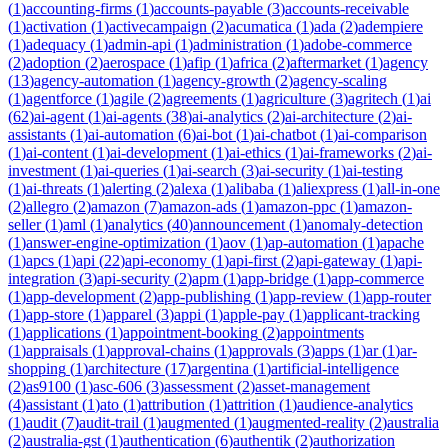
(
1
)
accounting-firms
(
1
)
accounts-payable
(
3
)
accounts-receivable
(
1
)
activation
(
1
)
activecampaign
(
2
)
acumatica
(
1
)
ada
(
2
)
adempiere
(
1
)
adequacy
(
1
)
admin-api
(
1
)
administration
(
1
)
adobe-commerce
(
2
)
adoption
(
2
)
aerospace
(
1
)
afip
(
1
)
africa
(
2
)
aftermarket
(
1
)
agency
(
13
)
agency-automation
(
1
)
agency-growth
(
2
)
agency-scaling
(
1
)
agentforce
(
1
)
agile
(
2
)
agreements
(
1
)
agriculture
(
3
)
agritech
(
1
)
ai
(
62
)
ai-agent
(
1
)
ai-agents
(
38
)
ai-analytics
(
2
)
ai-architecture
(
2
)
ai-
assistants
(
1
)
ai-automation
(
6
)
ai-bot
(
1
)
ai-chatbot
(
1
)
ai-comparison
(
1
)
ai-content
(
1
)
ai-development
(
1
)
ai-ethics
(
1
)
ai-frameworks
(
2
)
ai-
investment
(
1
)
ai-queries
(
1
)
ai-search
(
3
)
ai-security
(
1
)
ai-testing
(
1
)
ai-threats
(
1
)
alerting
(
2
)
alexa
(
1
)
alibaba
(
1
)
aliexpress
(
1
)
all-in-one
(
2
)
allegro
(
2
)
amazon
(
7
)
amazon-ads
(
1
)
amazon-ppc
(
1
)
amazon-
seller
(
1
)
aml
(
1
)
analytics
(
40
)
announcement
(
1
)
anomaly-detection
(
1
)
answer-engine-optimization
(
1
)
aov
(
1
)
ap-automation
(
1
)
apache
(
1
)
apcs
(
1
)
api
(
22
)
api-economy
(
1
)
api-first
(
2
)
api-gateway
(
1
)
api-
integration
(
3
)
api-security
(
2
)
apm
(
1
)
app-bridge
(
1
)
app-commerce
(
1
)
app-development
(
2
)
app-publishing
(
1
)
app-review
(
1
)
app-router
(
1
)
app-store
(
1
)
apparel
(
3
)
appi
(
1
)
apple-pay
(
1
)
applicant-tracking
(
1
)
applications
(
1
)
appointment-booking
(
2
)
appointments
(
1
)
appraisals
(
1
)
approval-chains
(
1
)
approvals
(
3
)
apps
(
1
)
ar
(
1
)
ar-
shopping
(
1
)
architecture
(
17
)
argentina
(
1
)
artificial-intelligence
(
2
)
as9100
(
1
)
asc-606
(
3
)
assessment
(
2
)
asset-management
(
4
)
assistant
(
1
)
ato
(
1
)
attribution
(
1
)
attrition
(
1
)
audience-analytics
(
1
)
audit
(
7
)
audit-trail
(
1
)
augmented
(
1
)
augmented-reality
(
2
)
australia
(
2
)
australia-gst
(
1
)
authentication
(
6
)
authentik
(
2
)
authorization