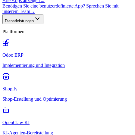
Alle Apps anzeigen
→
Benötigen Sie eine benutzerdefinierte App? Sprechen Sie mit
unserem Team
→
Dienstleistungen
Plattformen
Odoo ERP
Implementierung und Integration
Shopify
Shop-Erstellung und Optimierung
OpenClaw KI
KI-Agenten-Bereitstellung