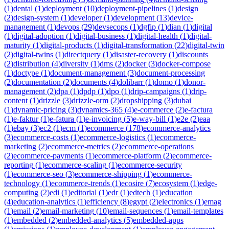
(
1
)
dental
(
1
)
deployment
(
10
)
deployment-pipelines
(
1
)
design
(
2
)
design-system
(
1
)
developer
(
1
)
development
(
13
)
device-
management
(
1
)
devops
(
29
)
devsecops
(
1
)
dgfip
(
1
)
dian
(
1
)
digital
(
1
)
digital-adoption
(
1
)
digital-business
(
1
)
digital-health
(
1
)
digital-
maturity
(
1
)
digital-products
(
1
)
digital-transformation
(
22
)
digital-twin
(
2
)
digital-twins
(
1
)
directquery
(
1
)
disaster-recovery
(
1
)
discounts
(
2
)
distribution
(
4
)
diversity
(
1
)
dms
(
2
)
docker
(
3
)
docker-compose
(
1
)
doctype
(
1
)
document-management
(
3
)
document-processing
(
2
)
documentation
(
2
)
documents
(
4
)
dolibarr
(
1
)
domo
(
1
)
donor-
management
(
2
)
dpa
(
1
)
dpdp
(
1
)
dpo
(
1
)
drip-campaigns
(
1
)
drip-
content
(
1
)
drizzle
(
3
)
drizzle-orm
(
2
)
dropshipping
(
3
)
dubai
(
1
)
dynamic-pricing
(
3
)
dynamics-365
(
4
)
e-commerce
(
2
)
e-factura
(
1
)
e-faktur
(
1
)
e-fatura
(
1
)
e-invoicing
(
5
)
e-way-bill
(
1
)
e2e
(
2
)
eaa
(
1
)
ebay
(
3
)
ec2
(
1
)
ecm
(
1
)
ecommerce
(
178
)
ecommerce-analytics
(
3
)
ecommerce-costs
(
1
)
ecommerce-logistics
(
1
)
ecommerce-
marketing
(
2
)
ecommerce-metrics
(
2
)
ecommerce-operations
(
2
)
ecommerce-payments
(
1
)
ecommerce-platform
(
2
)
ecommerce-
reporting
(
1
)
ecommerce-scaling
(
1
)
ecommerce-security
(
1
)
ecommerce-seo
(
3
)
ecommerce-shipping
(
1
)
ecommerce-
technology
(
1
)
ecommerce-trends
(
1
)
ecosire
(
7
)
ecosystem
(
1
)
edge-
computing
(
2
)
edi
(
1
)
editorial
(
1
)
edr
(
1
)
edtech
(
1
)
education
(
4
)
education-analytics
(
1
)
efficiency
(
8
)
egypt
(
2
)
electronics
(
1
)
emag
(
1
)
email
(
2
)
email-marketing
(
10
)
email-sequences
(
1
)
email-templates
(
1
)
embedded
(
2
)
embedded-analytics
(
5
)
embedded-apps