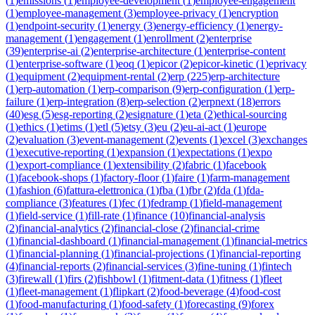
(
1
)
emissions
(
1
)
employee-development
(
1
)
employee-engagement
(
1
)
employee-management
(
3
)
employee-privacy
(
1
)
encryption
(
1
)
endpoint-security
(
1
)
energy
(
3
)
energy-efficiency
(
1
)
energy-
management
(
1
)
engagement
(
1
)
enrollment
(
2
)
enterprise
(
39
)
enterprise-ai
(
2
)
enterprise-architecture
(
1
)
enterprise-content
(
1
)
enterprise-software
(
1
)
eoq
(
1
)
epicor
(
2
)
epicor-kinetic
(
1
)
eprivacy
(
1
)
equipment
(
2
)
equipment-rental
(
2
)
erp
(
225
)
erp-architecture
(
1
)
erp-automation
(
1
)
erp-comparison
(
9
)
erp-configuration
(
1
)
erp-
failure
(
1
)
erp-integration
(
8
)
erp-selection
(
2
)
erpnext
(
18
)
errors
(
40
)
esg
(
5
)
esg-reporting
(
2
)
esignature
(
1
)
eta
(
2
)
ethical-sourcing
(
1
)
ethics
(
1
)
etims
(
1
)
etl
(
5
)
etsy
(
3
)
eu
(
2
)
eu-ai-act
(
1
)
europe
(
2
)
evaluation
(
3
)
event-management
(
2
)
events
(
1
)
excel
(
3
)
exchanges
(
1
)
executive-reporting
(
1
)
expansion
(
1
)
expectations
(
1
)
expo
(
1
)
export-compliance
(
1
)
extensibility
(
2
)
fabric
(
1
)
facebook
(
1
)
facebook-shops
(
1
)
factory-floor
(
1
)
faire
(
1
)
farm-management
(
1
)
fashion
(
6
)
fattura-elettronica
(
1
)
fba
(
1
)
fbr
(
2
)
fda
(
1
)
fda-
compliance
(
3
)
features
(
1
)
fec
(
1
)
fedramp
(
1
)
field-management
(
1
)
field-service
(
1
)
fill-rate
(
1
)
finance
(
10
)
financial-analysis
(
2
)
financial-analytics
(
2
)
financial-close
(
2
)
financial-crime
(
1
)
financial-dashboard
(
1
)
financial-management
(
1
)
financial-metrics
(
1
)
financial-planning
(
1
)
financial-projections
(
1
)
financial-reporting
(
4
)
financial-reports
(
2
)
financial-services
(
3
)
fine-tuning
(
1
)
fintech
(
3
)
firewall
(
1
)
firs
(
2
)
fishbowl
(
1
)
fitment-data
(
1
)
fitness
(
1
)
fleet
(
1
)
fleet-management
(
1
)
flipkart
(
2
)
food-beverage
(
4
)
food-cost
(
1
)
food-manufacturing
(
1
)
food-safety
(
1
)
forecasting
(
9
)
forex