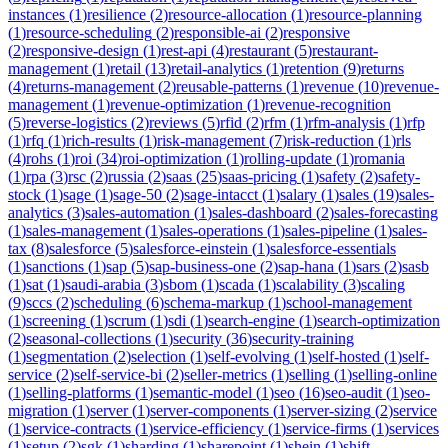
instances
(
1
)
resilience
(
2
)
resource-allocation
(
1
)
resource-planning
(
1
)
resource-scheduling
(
2
)
responsible-ai
(
2
)
responsive
(
2
)
responsive-design
(
1
)
rest-api
(
4
)
restaurant
(
5
)
restaurant-
management
(
1
)
retail
(
13
)
retail-analytics
(
1
)
retention
(
9
)
returns
(
4
)
returns-management
(
2
)
reusable-patterns
(
1
)
revenue
(
10
)
revenue-
management
(
1
)
revenue-optimization
(
1
)
revenue-recognition
(
5
)
reverse-logistics
(
2
)
reviews
(
5
)
rfid
(
2
)
rfm
(
1
)
rfm-analysis
(
1
)
rfp
(
1
)
rfq
(
1
)
rich-results
(
1
)
risk-management
(
7
)
risk-reduction
(
1
)
rls
(
4
)
rohs
(
1
)
roi
(
34
)
roi-optimization
(
1
)
rolling-update
(
1
)
romania
(
1
)
rpa
(
3
)
rsc
(
2
)
russia
(
2
)
saas
(
25
)
saas-pricing
(
1
)
safety
(
2
)
safety-
stock
(
1
)
sage
(
1
)
sage-50
(
2
)
sage-intacct
(
1
)
salary
(
1
)
sales
(
19
)
sales-
analytics
(
3
)
sales-automation
(
1
)
sales-dashboard
(
2
)
sales-forecasting
(
1
)
sales-management
(
1
)
sales-operations
(
1
)
sales-pipeline
(
1
)
sales-
tax
(
8
)
salesforce
(
5
)
salesforce-einstein
(
1
)
salesforce-essentials
(
1
)
sanctions
(
1
)
sap
(
5
)
sap-business-one
(
2
)
sap-hana
(
1
)
sars
(
2
)
sasb
(
1
)
sat
(
1
)
saudi-arabia
(
3
)
sbom
(
1
)
scada
(
1
)
scalability
(
3
)
scaling
(
9
)
sccs
(
2
)
scheduling
(
6
)
schema-markup
(
1
)
school-management
(
1
)
screening
(
1
)
scrum
(
1
)
sdi
(
1
)
search-engine
(
1
)
search-optimization
(
2
)
seasonal-collections
(
1
)
security
(
36
)
security-training
(
1
)
segmentation
(
2
)
selection
(
1
)
self-evolving
(
1
)
self-hosted
(
1
)
self-
service
(
2
)
self-service-bi
(
2
)
seller-metrics
(
1
)
selling
(
1
)
selling-online
(
1
)
selling-platforms
(
1
)
semantic-model
(
1
)
seo
(
16
)
seo-audit
(
1
)
seo-
migration
(
1
)
server
(
1
)
server-components
(
1
)
server-sizing
(
2
)
service
(
1
)
service-contracts
(
1
)
service-efficiency
(
1
)
service-firms
(
1
)
services
(
1
)
setup
(
2
)
sgk
(
1
)
sharding
(
1
)
sharepoint
(
1
)
shein
(
1
)
shift-