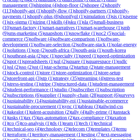
management
(
3
)
shipping
(
4
)
shop-floor
(
2
)
shopee
(
2
)
shopify
(
113
)
shopify-api
(
1
)
shopify-flow
(
1
)
shopify-partners
(
1
)
shopify-
payments
(
1
)
shopify-plus
(
8
)
shopifyql
(
1
)
simulation
(
3
)
sis
(
1
)
sisense
(
1
)
six-sigma
(
1
)
sizing
(
1
)
skills
(
4
)
sku
(
1
)
sla
(
5
)
small-business
(
10
)
smart-factory
(
1
)
smart-narratives
(
1
)
smart-warehouse
(
1
)
smb
(
9
)
sms-marketing
(
5
)
snapshots
(
1
)
snowflake
(
1
)
soc2
(
5
)
social-
commerce
(
5
)
software
(
4
)
software-comparison
(
1
)
software-
development
(
1
)
software-selection
(
2
)
software-stack
(
1
)
solar-energy
(
1
)
solutions
(
1
)
sop
(
2
)
south-africa
(
3
)
south-asia
(
1
)
south-korea
(
1
)
southeast-asia
(
2
)
spc
(
1
)
specialty
(
1
)
speed
(
1
)
speed-optimization
(
2
)
spot
(
1
)
spreadsheets
(
1
)
sql
(
2
)
square
(
1
)
squarespace
(
1
)
ssdlc
(
1
)
ssl
(
2
)
sso
(
2
)
sst
(
1
)
star-schema
(
2
)
startup
(
2
)
state-management
(
1
)
stock-control
(
1
)
store
(
1
)
store-optimization
(
1
)
store-setup
(
2
)
storefront-api
(
3
)
stp
(
1
)
strategy
(
35
)
streaming
(
4
)
stress-test
(
1
)
stress-testing
(
1
)
stripe
(
3
)
structured-data
(
1
)
student-management
(
2
)
student-performance
(
1
)
studio
(
3
)
subscriber
(
1
)
subscription
(
2
)
subscriptions
(
6
)
supplier
(
1
)
supply-chain
(
28
)
support
(
6
)
surveys
(
1
)
sustainability
(
14
)
sustainability-roi
(
1
)
sustainable-ecommerce
(
1
)
sustainable-procurement
(
1
)
sync
(
1
)
tableau
(
3
)
tailwind-css
(
1
)
takealot
(
1
)
talent-acquisition
(
2
)
tally
(
4
)
tally-prime
(
1
)
tanstack
(
1
)
tasks
(
1
)
tax
(
5
)
tax-automation
(
2
)
tax-compliance
(
3
)
taxation
(
1
)
tco
(
5
)
tco-analysis
(
1
)
tds
(
1
)
team
(
1
)
tech
(
1
)
technical
(
1
)
technical-seo
(
4
)
technology
(
2
)
telecom
(
3
)
templates
(
3
)
temu
(
1
)
terraform
(
1
)
territory-management
(
1
)
testing
(
7
)
text-messaging