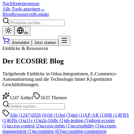
Nachfrageprognose
Alle Tools anzeigen
→
Blog
Ressourcen
Kontakt
de
Anmelden
Jetzt starten
Einblicke & Ressourcen
Der ECOSIRE Blog
Tiefgehende Einblicke in Odoo-Integrationen, E-Commerce-
Automatisierung und die Technologie hinter KI-gestützten
Geschäftslösungen.
1247
Artikel
1635
Themen
Alle (1247)
2026
(
6
)
3d
(
1
)
3pl
(
3
)
4pl
(
1
)
AP-AR
(
1
)
HR
(
1
)
IFRS
(
1
)
KPIs
(
1
)
a11y
(
1
)
a2p-10dlc
(
1
)
ab-testing
(
5
)
about-ecosire
(
1
)
access-control
(
2
)
access-rights
(
1
)
accessibility
(
3
)
account-
management
(
1
)
accounting
(
83
)
accounting-comparison