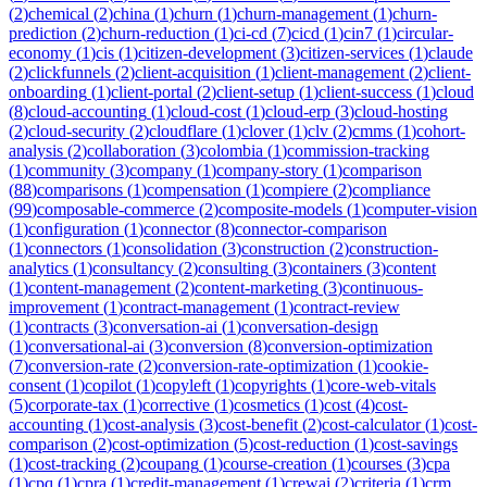
(
2
)
chemical
(
2
)
china
(
1
)
churn
(
1
)
churn-management
(
1
)
churn-
prediction
(
2
)
churn-reduction
(
1
)
ci-cd
(
7
)
cicd
(
1
)
cin7
(
1
)
circular-
economy
(
1
)
cis
(
1
)
citizen-development
(
3
)
citizen-services
(
1
)
claude
(
2
)
clickfunnels
(
2
)
client-acquisition
(
1
)
client-management
(
2
)
client-
onboarding
(
1
)
client-portal
(
2
)
client-setup
(
1
)
client-success
(
1
)
cloud
(
8
)
cloud-accounting
(
1
)
cloud-cost
(
1
)
cloud-erp
(
3
)
cloud-hosting
(
2
)
cloud-security
(
2
)
cloudflare
(
1
)
clover
(
1
)
clv
(
2
)
cmms
(
1
)
cohort-
analysis
(
2
)
collaboration
(
3
)
colombia
(
1
)
commission-tracking
(
1
)
community
(
3
)
company
(
1
)
company-story
(
1
)
comparison
(
88
)
comparisons
(
1
)
compensation
(
1
)
compiere
(
2
)
compliance
(
99
)
composable-commerce
(
2
)
composite-models
(
1
)
computer-vision
(
1
)
configuration
(
1
)
connector
(
8
)
connector-comparison
(
1
)
connectors
(
1
)
consolidation
(
3
)
construction
(
2
)
construction-
analytics
(
1
)
consultancy
(
2
)
consulting
(
3
)
containers
(
3
)
content
(
1
)
content-management
(
2
)
content-marketing
(
3
)
continuous-
improvement
(
1
)
contract-management
(
1
)
contract-review
(
1
)
contracts
(
3
)
conversation-ai
(
1
)
conversation-design
(
1
)
conversational-ai
(
3
)
conversion
(
8
)
conversion-optimization
(
7
)
conversion-rate
(
2
)
conversion-rate-optimization
(
1
)
cookie-
consent
(
1
)
copilot
(
1
)
copyleft
(
1
)
copyrights
(
1
)
core-web-vitals
(
5
)
corporate-tax
(
1
)
corrective
(
1
)
cosmetics
(
1
)
cost
(
4
)
cost-
accounting
(
1
)
cost-analysis
(
3
)
cost-benefit
(
2
)
cost-calculator
(
1
)
cost-
comparison
(
2
)
cost-optimization
(
5
)
cost-reduction
(
1
)
cost-savings
(
1
)
cost-tracking
(
2
)
coupang
(
1
)
course-creation
(
1
)
courses
(
3
)
cpa
(
1
)
cpq
(
1
)
cpra
(
1
)
credit-management
(
1
)
crewai
(
2
)
criteria
(
1
)
crm