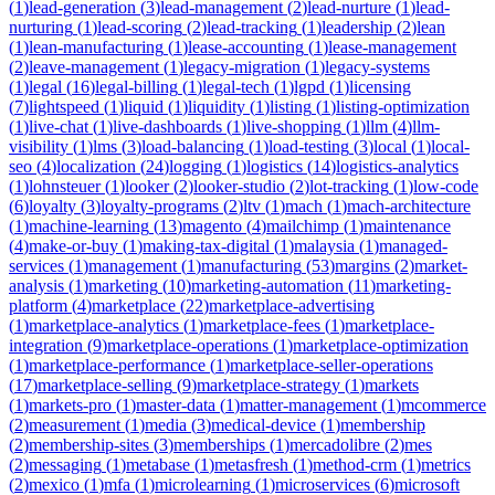
(
1
)
lead-generation
(
3
)
lead-management
(
2
)
lead-nurture
(
1
)
lead-
nurturing
(
1
)
lead-scoring
(
2
)
lead-tracking
(
1
)
leadership
(
2
)
lean
(
1
)
lean-manufacturing
(
1
)
lease-accounting
(
1
)
lease-management
(
2
)
leave-management
(
1
)
legacy-migration
(
1
)
legacy-systems
(
1
)
legal
(
16
)
legal-billing
(
1
)
legal-tech
(
1
)
lgpd
(
1
)
licensing
(
7
)
lightspeed
(
1
)
liquid
(
1
)
liquidity
(
1
)
listing
(
1
)
listing-optimization
(
1
)
live-chat
(
1
)
live-dashboards
(
1
)
live-shopping
(
1
)
llm
(
4
)
llm-
visibility
(
1
)
lms
(
3
)
load-balancing
(
1
)
load-testing
(
3
)
local
(
1
)
local-
seo
(
4
)
localization
(
24
)
logging
(
1
)
logistics
(
14
)
logistics-analytics
(
1
)
lohnsteuer
(
1
)
looker
(
2
)
looker-studio
(
2
)
lot-tracking
(
1
)
low-code
(
6
)
loyalty
(
3
)
loyalty-programs
(
2
)
ltv
(
1
)
mach
(
1
)
mach-architecture
(
1
)
machine-learning
(
13
)
magento
(
4
)
mailchimp
(
1
)
maintenance
(
4
)
make-or-buy
(
1
)
making-tax-digital
(
1
)
malaysia
(
1
)
managed-
services
(
1
)
management
(
1
)
manufacturing
(
53
)
margins
(
2
)
market-
analysis
(
1
)
marketing
(
10
)
marketing-automation
(
11
)
marketing-
platform
(
4
)
marketplace
(
22
)
marketplace-advertising
(
1
)
marketplace-analytics
(
1
)
marketplace-fees
(
1
)
marketplace-
integration
(
9
)
marketplace-operations
(
1
)
marketplace-optimization
(
1
)
marketplace-performance
(
1
)
marketplace-seller-operations
(
17
)
marketplace-selling
(
9
)
marketplace-strategy
(
1
)
markets
(
1
)
markets-pro
(
1
)
master-data
(
1
)
matter-management
(
1
)
mcommerce
(
2
)
measurement
(
1
)
media
(
3
)
medical-device
(
1
)
membership
(
2
)
membership-sites
(
3
)
memberships
(
1
)
mercadolibre
(
2
)
mes
(
2
)
messaging
(
1
)
metabase
(
1
)
metasfresh
(
1
)
method-crm
(
1
)
metrics
(
2
)
mexico
(
1
)
mfa
(
1
)
microlearning
(
1
)
microservices
(
6
)
microsoft