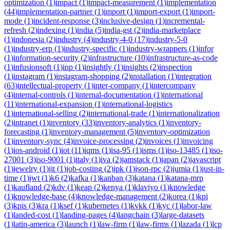
optimization
(
1
)
impact
(
1
)
impact-measurement
(
1
)
implementation
(
44
)
implementation-partner
(
1
)
import
(
1
)
import-export
(
1
)
import-
mode
(
1
)
incident-response
(
3
)
inclusive-design
(
1
)
incremental-
refresh
(
2
)
indexing
(
1
)
india
(
5
)
india-gst
(
2
)
india-marketplace
(
1
)
indonesia
(
2
)
industry
(
4
)
industry-4-0
(
17
)
industry-5-0
(
1
)
industry-erp
(
1
)
industry-specific
(
1
)
industry-wrappers
(
1
)
infor
(
1
)
information-security
(
2
)
infrastructure
(
10
)
infrastructure-as-code
(
1
)
infusionsoft
(
1
)
inp
(
1
)
insightly
(
1
)
insights
(
2
)
inspection
(
1
)
instagram
(
1
)
instagram-shopping
(
2
)
installation
(
1
)
integration
(
63
)
intellectual-property
(
1
)
inter-company
(
1
)
intercompany
(
4
)
internal-controls
(
1
)
internal-documentation
(
1
)
international
(
11
)
international-expansion
(
1
)
international-logistics
(
1
)
international-selling
(
2
)
international-trade
(
1
)
internationalization
(
2
)
intranet
(
1
)
inventory
(
33
)
inventory-analytics
(
1
)
inventory-
forecasting
(
1
)
inventory-management
(
5
)
inventory-optimization
(
1
)
inventory-sync
(
4
)
invoice-processing
(
2
)
invoices
(
1
)
invoicing
(
1
)
ios-android
(
1
)
iot
(
11
)
iqms
(
1
)
isa-95
(
1
)
isms
(
1
)
iso-13485
(
1
)
iso-
27001
(
3
)
iso-9001
(
1
)
italy
(
1
)
iva
(
2
)
jamstack
(
1
)
japan
(
2
)
javascript
(
1
)
jewelry
(
1
)
jit
(
1
)
job-costing
(
2
)
jpk
(
1
)
json-rpc
(
2
)
jumia
(
1
)
just-in-
time
(
1
)
jwt
(
1
)
k6
(
2
)
kafka
(
1
)
kanban
(
3
)
katana
(
1
)
katana-mrp
(
1
)
kaufland
(
2
)
kdv
(
1
)
keap
(
2
)
kenya
(
1
)
klaviyo
(
1
)
knowledge
(
1
)
knowledge-base
(
4
)
knowledge-management
(
2
)
korea
(
1
)
kpi
(
3
)
kpis
(
3
)
kra
(
1
)
ksef
(
1
)
kubernetes
(
1
)
kvkk
(
1
)
kyc
(
1
)
labor-law
(
1
)
landed-cost
(
1
)
landing-pages
(
4
)
langchain
(
3
)
large-datasets
(
1
)
latin-america
(
3
)
launch
(
1
)
law-firm
(
1
)
law-firms
(
1
)
lazada
(
1
)
lcp