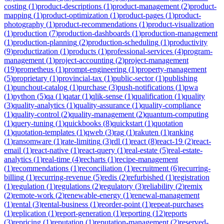
costing
(
1
)
product-descriptions
(
1
)
product-management
(
2
)
product-
mapping
(
1
)
product-optimization
(
1
)
product-pages
(
1
)
product-
photography
(
1
)
product-recommendations
(
1
)
product-visualization
(
1
)
production
(
7
)
production-dashboards
(
1
)
production-management
(
1
)
production-planning
(
2
)
production-scheduling
(
1
)
productivity
(
9
)
productization
(
1
)
products
(
1
)
professional-services
(
4
)
program-
management
(
1
)
project-accounting
(
2
)
project-management
(
19
)
prometheus
(
1
)
prompt-engineering
(
1
)
property-management
(
5
)
proprietary
(
1
)
provincial-tax
(
1
)
public-sector
(
1
)
publishing
(
1
)
punchout-catalog
(
1
)
purchase
(
3
)
push-notifications
(
1
)
pwa
(
1
)
python
(
5
)
qa
(
1
)
qatar
(
1
)
qlik-sense
(
1
)
qualification
(
1
)
quality
(
3
)
quality-analytics
(
1
)
quality-assurance
(
1
)
quality-compliance
(
1
)
quality-control
(
2
)
quality-management
(
2
)
quantum-computing
(
1
)
query-tuning
(
1
)
quickbooks
(
8
)
quickstart
(
1
)
quotation
(
1
)
quotation-templates
(
1
)
qweb
(
3
)
rag
(
1
)
rakuten
(
1
)
ranking
(
1
)
ransomware
(
1
)
rate-limiting
(
3
)
rdl
(
1
)
react
(
8
)
react-19
(
2
)
react-
email
(
1
)
react-native
(
1
)
react-query
(
1
)
real-estate
(
5
)
real-estate-
analytics
(
1
)
real-time
(
4
)
recharts
(
1
)
recipe-management
(
1
)
recommendations
(
1
)
reconciliation
(
1
)
recruitment
(
6
)
recurring-
billing
(
1
)
recurring-revenue
(
5
)
redis
(
2
)
refurbished
(
1
)
registration
(
1
)
regulation
(
1
)
regulations
(
2
)
regulatory
(
3
)
reliability
(
2
)
remix
(
2
)
remote-work
(
2
)
renewable-energy
(
1
)
renewal-management
(
1
)
rental
(
3
)
rental-business
(
1
)
reorder-point
(
1
)
repeat-purchases
(
1
)
replication
(
1
)
report-generation
(
1
)
reporting
(
12
)
reports
(
3
)
repricing
(
1
)
reputation
(
1
)
reputation-management
(
2
)
reserved-