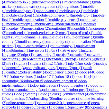
(
4
)
microsoft-365
(
1
)
microsoft-copilot
(
1
)
microsoft-fabric
(
3
)
mid-
market
(
3
)
middle-east
(
3
)
migration
(
29
)
migrations
(
1
)
mobile
(
1
)
mobile-analytics
(
1
)
mobile-app
(
1
)
mobile-apps
(
1
)
mobile-bi
(
1
)
mobile-checkout
(
1
)
mobile-commerce
(
14
)
mobile-cro
(
1
)
mobile-
first
(
1
)
mobile-optimization
(
1
)
mobile-payments
(
1
)
mobile-seo
(
1
)
mobile-strategy
(
1
)
mobile-ux
(
1
)
modernization
(
1
)
modules
(
2
)
monday
(
3
)
monetization
(
2
)
monitoring
(
8
)
monolith
(
1
)
monorepo
(
2
)
month-end
(
1
)
month-end-close
(
2
)
mps
(
1
)
mrp
(
6
)
mtd
(
1
)
multi-
agent
(
5
)
multi-channel
(
13
)
multi-cloud
(
1
)
multi-company
(
3
)
multi-
country
(
2
)
multi-currency
(
6
)
multi-entity
(
2
)
multi-location
(
4
)
multi-
market
(
1
)
multi-marketplace
(
1
)
multi-tenancy
(
1
)
multi-tenant
(
4
)
multilingual
(
1
)
myinvois
(
1
)
n8n
(
1
)
native-app
(
1
)
natural-
language
(
2
)
ndpr
(
1
)
nearshoring
(
1
)
nestjs
(
5
)
netsuite
(
5
)
network-
operations
(
1
)
new-features
(
3
)
next-intl
(
1
)
next-js
(
1
)
nextjs
(
4
)
nexus
(
2
)
nfe
(
1
)
nginx
(
1
)
nigeria
(
3
)
nis2
(
1
)
nist
(
1
)
nlp
(
1
)
no-code
(
6
)
nodejs
(
1
)
nonprofit
(
4
)
nonprofit-analytics
(
1
)
noon
(
2
)
nps
(
1
)
oauth
(
1
)
oauth2
(
2
)
observability
(
4
)
occupancy
(
1
)
ocr
(
2
)
odoo
(
446
)
odoo
19
(
1
)
odoo versions
(
1
)
odoo-17
(
1
)
odoo-18
(
1
)
odoo-19
(
16
)
odoo-
accounting
(
6
)
odoo-crm
(
5
)
odoo-development
(
8
)
odoo-
implementation
(
1
)
odoo-integration
(
1
)
odoo-inventory
(
5
)
odoo-iot
(
1
)
odoo-manufacturing
(
4
)
odoo-modules
(
1
)
odoo-pos
(
1
)
odoo-
studio
(
1
)
oee
(
2
)
ofbiz
(
1
)
oidc
(
2
)
okrs
(
1
)
omnichannel
(
4
)
on-premise
(
1
)
on-premises
(
1
)
onboarding
(
6
)
online-courses
(
2
)
online-learning
(
2
)
online-reputation
(
1
)
online-store-2.0
(
1
)
open-source
(
6
)
open-
source-bi
(
1
)
open-source-erp
(
13
)
openai
(
1
)
openclaw
(
85
)
operations