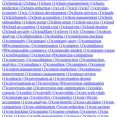
(
2
)
chemical
(
2
)
china
(
1
)
churn
(
1
)
churn-management
(
1
)
churn-
prediction
(
2
)
churn-reduction
(
1
)
ci-cd
(
7
)
cicd
(
1
)
cin7
(
1
)
circular-
economy
(
1
)
cis
(
1
)
citizen-development
(
3
)
citizen-services
(
1
)
claude
(
2
)
clickfunnels
(
2
)
client-acquisition
(
1
)
client-management
(
2
)
client-
onboarding
(
1
)
client-portal
(
2
)
client-setup
(
1
)
client-success
(
1
)
cloud
(
8
)
cloud-accounting
(
1
)
cloud-cost
(
1
)
cloud-erp
(
3
)
cloud-hosting
(
2
)
cloud-security
(
2
)
cloudflare
(
1
)
clover
(
1
)
clv
(
2
)
cmms
(
1
)
cohort-
analysis
(
2
)
collaboration
(
3
)
colombia
(
1
)
commission-tracking
(
1
)
community
(
3
)
company
(
1
)
company-story
(
1
)
comparison
(
88
)
comparisons
(
1
)
compensation
(
1
)
compiere
(
2
)
compliance
(
99
)
composable-commerce
(
2
)
composite-models
(
1
)
computer-vision
(
1
)
configuration
(
1
)
connector
(
8
)
connector-comparison
(
1
)
connectors
(
1
)
consolidation
(
3
)
construction
(
2
)
construction-
analytics
(
1
)
consultancy
(
2
)
consulting
(
3
)
containers
(
3
)
content
(
1
)
content-management
(
2
)
content-marketing
(
3
)
continuous-
improvement
(
1
)
contract-management
(
1
)
contract-review
(
1
)
contracts
(
3
)
conversation-ai
(
1
)
conversation-design
(
1
)
conversational-ai
(
3
)
conversion
(
8
)
conversion-optimization
(
7
)
conversion-rate
(
2
)
conversion-rate-optimization
(
1
)
cookie-
consent
(
1
)
copilot
(
1
)
copyleft
(
1
)
copyrights
(
1
)
core-web-vitals
(
5
)
corporate-tax
(
1
)
corrective
(
1
)
cosmetics
(
1
)
cost
(
4
)
cost-
accounting
(
1
)
cost-analysis
(
3
)
cost-benefit
(
2
)
cost-calculator
(
1
)
cost-
comparison
(
2
)
cost-optimization
(
5
)
cost-reduction
(
1
)
cost-savings
(
1
)
cost-tracking
(
2
)
coupang
(
1
)
course-creation
(
1
)
courses
(
3
)
cpa
(
1
)
cpq
(
1
)
cpra
(
1
)
credit-management
(
1
)
crewai
(
2
)
criteria
(
1
)
crm