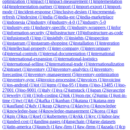
optimization
(
1
)
impact
(
1
)
impact-measurement
(
1
)
implementation
(
44
)
implementation-partner
(
1
)
import
(
1
)
import-export
(
1
)
import-
mode
(
1
)
incident-response
(
3
)
inclusive-design
(
1
)
incremental-
refresh
(
2
)
indexing
(
1
)
india
(
5
)
india-gst
(
2
)
india-marketplace
(
1
)
indonesia
(
2
)
industry
(
4
)
industry-4-0
(
17
)
industry-5-0
(
1
)
industry-erp
(
1
)
industry-specific
(
1
)
industry-wrappers
(
1
)
infor
(
1
)
information-security
(
2
)
infrastructure
(
10
)
infrastructure-as-code
(
1
)
infusionsoft
(
1
)
inp
(
1
)
insightly
(
1
)
insights
(
2
)
inspection
(
1
)
instagram
(
1
)
instagram-shopping
(
2
)
installation
(
1
)
integration
(
63
)
intellectual-property
(
1
)
inter-company
(
1
)
intercompany
(
4
)
internal-controls
(
1
)
internal-documentation
(
1
)
international
(
11
)
international-expansion
(
1
)
international-logistics
(
1
)
international-selling
(
2
)
international-trade
(
1
)
internationalization
(
2
)
intranet
(
1
)
inventory
(
33
)
inventory-analytics
(
1
)
inventory-
forecasting
(
1
)
inventory-management
(
5
)
inventory-optimization
(
1
)
inventory-sync
(
4
)
invoice-processing
(
2
)
invoices
(
1
)
invoicing
(
1
)
ios-android
(
1
)
iot
(
11
)
iqms
(
1
)
isa-95
(
1
)
isms
(
1
)
iso-13485
(
1
)
iso-
27001
(
3
)
iso-9001
(
1
)
italy
(
1
)
iva
(
2
)
jamstack
(
1
)
japan
(
2
)
javascript
(
1
)
jewelry
(
1
)
jit
(
1
)
job-costing
(
2
)
jpk
(
1
)
json-rpc
(
2
)
jumia
(
1
)
just-in-
time
(
1
)
jwt
(
1
)
k6
(
2
)
kafka
(
1
)
kanban
(
3
)
katana
(
1
)
katana-mrp
(
1
)
kaufland
(
2
)
kdv
(
1
)
keap
(
2
)
kenya
(
1
)
klaviyo
(
1
)
knowledge
(
1
)
knowledge-base
(
4
)
knowledge-management
(
2
)
korea
(
1
)
kpi
(
3
)
kpis
(
3
)
kra
(
1
)
ksef
(
1
)
kubernetes
(
1
)
kvkk
(
1
)
kyc
(
1
)
labor-law
(
1
)
landed-cost
(
1
)
landing-pages
(
4
)
langchain
(
3
)
large-datasets
(
1
)
latin-america
(
3
)
launch
(
1
)
law-firm
(
1
)
law-firms
(
1
)
lazada
(
1
)
lcp