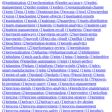
(
6
)
optimization
(
21
)
orchestration
(
6
)
order-accuracy
(
1
)
order-
management
(
2
)
order-routing
(
1
)
orders
(
1
)
organizational-change
(
1
)
orm
(
3
)
oss
(
1
)
otto
(
3
)
outsourcing
(
3
)
owasp
(
1
)
owl
(
2
)
ownership
(
1
)
ozon
(
1
)
packaging
(
2
)
page-objects
(
1
)
paginated-reports
(
1
)
pagination
(
1
)
pajak
(
1
)
pakistan
(
2
)
paperless
(
1
)
parts-distribution
(
1
)
parts-management
(
1
)
patents
(
1
)
patient-analytics
(
1
)
patient-care
(
2
)
patient-management
(
1
)
patient-recall
(
1
)
patterns
(
5
)
payment
(
1
)
payment-gateways
(
1
)
payment-security
(
2
)
payment-terms
(
1
)
payments
(
5
)
payroll
(
18
)
pci-dss
(
4
)
pdf
(
2
)
pdfkit
(
1
)
pdpl
(
2
)
peachtree
(
2
)
penetration-testing
(
1
)
people-analytics
(
2
)
performance
(
25
)
performance-review
(
1
)
permissions
(
1
)
personalization
(
5
)
pharma
(
4
)
pharmaceutical
(
2
)
philippines
(
1
)
phishing
(
1
)
pick-pack-ship
(
1
)
pim
(
1
)
pipa
(
1
)
pipeda
(
1
)
pipedrive
(
2
)
pipeline
(
9
)
pipeline-automation
(
1
)
pipl
(
1
)
pixel-perfect
(
1
)
planning
(
9
)
plans
(
1
)
platform
(
3
)
playwright
(
2
)
plex
(
1
)
plex-
smart-manufacturing
(
1
)
plm
(
2
)
plumbing
(
1
)
pm2
(
1
)
pms
(
1
)
pnpm
(
1
)
point-of-sale
(
3
)
poland
(
3
)
polaris
(
1
)
pos
(
9
)
post-brexit
(
1
)
post-
implementation
(
2
)
postgres
(
2
)
postgresql
(
10
)
power-bi
(
79
)
power-
bi-premium
(
1
)
power-query
(
1
)
ppc
(
1
)
practice-management
(
2
)
precious-metals
(
1
)
predictive-analytics
(
4
)
predictive-maintenance
(
2
)
premium
(
2
)
preparation
(
1
)
prestashop
(
1
)
preventive
(
1
)
pricelists
(
1
)
pricing
(
19
)
pricing-optimization
(
1
)
pricing-strategy
(
3
)
printing
(
1
)
prisma
(
1
)
privacy
(
12
)
privacy-act
(
1
)
privacy-by-design
(
1
)
process
(
2
)
process-improvement
(
1
)
process-management
(
1
)
process-mining
(
1
)
process-safety
(
1
)
procurement
(
11
)
product-