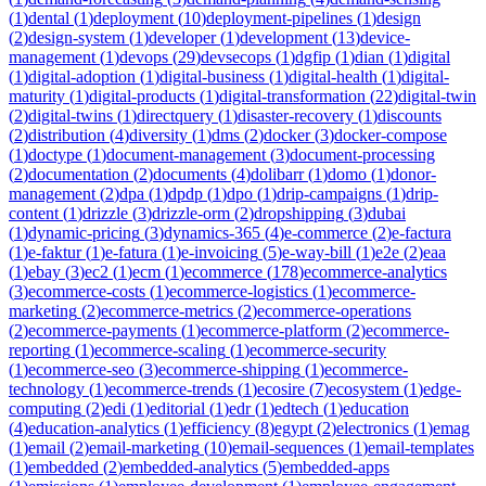
(
1
)
dental
(
1
)
deployment
(
10
)
deployment-pipelines
(
1
)
design
(
2
)
design-system
(
1
)
developer
(
1
)
development
(
13
)
device-
management
(
1
)
devops
(
29
)
devsecops
(
1
)
dgfip
(
1
)
dian
(
1
)
digital
(
1
)
digital-adoption
(
1
)
digital-business
(
1
)
digital-health
(
1
)
digital-
maturity
(
1
)
digital-products
(
1
)
digital-transformation
(
22
)
digital-twin
(
2
)
digital-twins
(
1
)
directquery
(
1
)
disaster-recovery
(
1
)
discounts
(
2
)
distribution
(
4
)
diversity
(
1
)
dms
(
2
)
docker
(
3
)
docker-compose
(
1
)
doctype
(
1
)
document-management
(
3
)
document-processing
(
2
)
documentation
(
2
)
documents
(
4
)
dolibarr
(
1
)
domo
(
1
)
donor-
management
(
2
)
dpa
(
1
)
dpdp
(
1
)
dpo
(
1
)
drip-campaigns
(
1
)
drip-
content
(
1
)
drizzle
(
3
)
drizzle-orm
(
2
)
dropshipping
(
3
)
dubai
(
1
)
dynamic-pricing
(
3
)
dynamics-365
(
4
)
e-commerce
(
2
)
e-factura
(
1
)
e-faktur
(
1
)
e-fatura
(
1
)
e-invoicing
(
5
)
e-way-bill
(
1
)
e2e
(
2
)
eaa
(
1
)
ebay
(
3
)
ec2
(
1
)
ecm
(
1
)
ecommerce
(
178
)
ecommerce-analytics
(
3
)
ecommerce-costs
(
1
)
ecommerce-logistics
(
1
)
ecommerce-
marketing
(
2
)
ecommerce-metrics
(
2
)
ecommerce-operations
(
2
)
ecommerce-payments
(
1
)
ecommerce-platform
(
2
)
ecommerce-
reporting
(
1
)
ecommerce-scaling
(
1
)
ecommerce-security
(
1
)
ecommerce-seo
(
3
)
ecommerce-shipping
(
1
)
ecommerce-
technology
(
1
)
ecommerce-trends
(
1
)
ecosire
(
7
)
ecosystem
(
1
)
edge-
computing
(
2
)
edi
(
1
)
editorial
(
1
)
edr
(
1
)
edtech
(
1
)
education
(
4
)
education-analytics
(
1
)
efficiency
(
8
)
egypt
(
2
)
electronics
(
1
)
emag
(
1
)
email
(
2
)
email-marketing
(
10
)
email-sequences
(
1
)
email-templates
(
1
)
embedded
(
2
)
embedded-analytics
(
5
)
embedded-apps