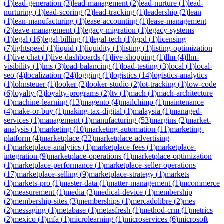
(
1
)
lead-generation
(
3
)
lead-management
(
2
)
lead-nurture
(
1
)
lead-
nurturing
(
1
)
lead-scoring
(
2
)
lead-tracking
(
1
)
leadership
(
2
)
lean
(
1
)
lean-manufacturing
(
1
)
lease-accounting
(
1
)
lease-management
(
2
)
leave-management
(
1
)
legacy-migration
(
1
)
legacy-systems
(
1
)
legal
(
16
)
legal-billing
(
1
)
legal-tech
(
1
)
lgpd
(
1
)
licensing
(
7
)
lightspeed
(
1
)
liquid
(
1
)
liquidity
(
1
)
listing
(
1
)
listing-optimization
(
1
)
live-chat
(
1
)
live-dashboards
(
1
)
live-shopping
(
1
)
llm
(
4
)
llm-
visibility
(
1
)
lms
(
3
)
load-balancing
(
1
)
load-testing
(
3
)
local
(
1
)
local-
seo
(
4
)
localization
(
24
)
logging
(
1
)
logistics
(
14
)
logistics-analytics
(
1
)
lohnsteuer
(
1
)
looker
(
2
)
looker-studio
(
2
)
lot-tracking
(
1
)
low-code
(
6
)
loyalty
(
3
)
loyalty-programs
(
2
)
ltv
(
1
)
mach
(
1
)
mach-architecture
(
1
)
machine-learning
(
13
)
magento
(
4
)
mailchimp
(
1
)
maintenance
(
4
)
make-or-buy
(
1
)
making-tax-digital
(
1
)
malaysia
(
1
)
managed-
services
(
1
)
management
(
1
)
manufacturing
(
53
)
margins
(
2
)
market-
analysis
(
1
)
marketing
(
10
)
marketing-automation
(
11
)
marketing-
platform
(
4
)
marketplace
(
22
)
marketplace-advertising
(
1
)
marketplace-analytics
(
1
)
marketplace-fees
(
1
)
marketplace-
integration
(
9
)
marketplace-operations
(
1
)
marketplace-optimization
(
1
)
marketplace-performance
(
1
)
marketplace-seller-operations
(
17
)
marketplace-selling
(
9
)
marketplace-strategy
(
1
)
markets
(
1
)
markets-pro
(
1
)
master-data
(
1
)
matter-management
(
1
)
mcommerce
(
2
)
measurement
(
1
)
media
(
3
)
medical-device
(
1
)
membership
(
2
)
membership-sites
(
3
)
memberships
(
1
)
mercadolibre
(
2
)
mes
(
2
)
messaging
(
1
)
metabase
(
1
)
metasfresh
(
1
)
method-crm
(
1
)
metrics
(
2
)
mexico
(
1
)
mfa
(
1
)
microlearning
(
1
)
microservices
(
6
)
microsoft