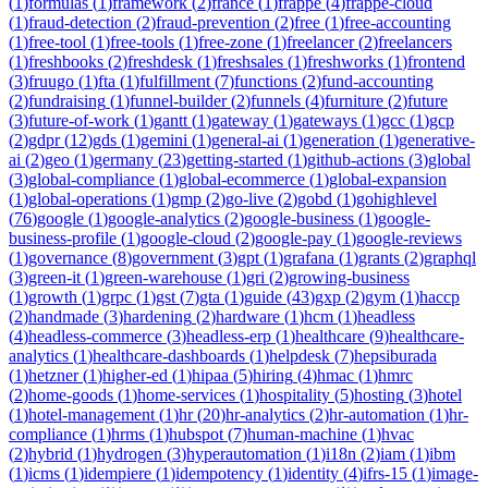
(
1
)
formulas
(
1
)
framework
(
2
)
france
(
1
)
frappe
(
4
)
frappe-cloud
(
1
)
fraud-detection
(
2
)
fraud-prevention
(
2
)
free
(
1
)
free-accounting
(
1
)
free-tool
(
1
)
free-tools
(
1
)
free-zone
(
1
)
freelancer
(
2
)
freelancers
(
1
)
freshbooks
(
2
)
freshdesk
(
1
)
freshsales
(
1
)
freshworks
(
1
)
frontend
(
3
)
fruugo
(
1
)
fta
(
1
)
fulfillment
(
7
)
functions
(
2
)
fund-accounting
(
2
)
fundraising
(
1
)
funnel-builder
(
2
)
funnels
(
4
)
furniture
(
2
)
future
(
3
)
future-of-work
(
1
)
gantt
(
1
)
gateway
(
1
)
gateways
(
1
)
gcc
(
1
)
gcp
(
2
)
gdpr
(
12
)
gds
(
1
)
gemini
(
1
)
general-ai
(
1
)
generation
(
1
)
generative-
ai
(
2
)
geo
(
1
)
germany
(
23
)
getting-started
(
1
)
github-actions
(
3
)
global
(
3
)
global-compliance
(
1
)
global-ecommerce
(
1
)
global-expansion
(
1
)
global-operations
(
1
)
gmp
(
2
)
go-live
(
2
)
gobd
(
1
)
gohighlevel
(
76
)
google
(
1
)
google-analytics
(
2
)
google-business
(
1
)
google-
business-profile
(
1
)
google-cloud
(
2
)
google-pay
(
1
)
google-reviews
(
1
)
governance
(
8
)
government
(
3
)
gpt
(
1
)
grafana
(
1
)
grants
(
2
)
graphql
(
3
)
green-it
(
1
)
green-warehouse
(
1
)
gri
(
2
)
growing-business
(
1
)
growth
(
1
)
grpc
(
1
)
gst
(
7
)
gta
(
1
)
guide
(
43
)
gxp
(
2
)
gym
(
1
)
haccp
(
2
)
handmade
(
3
)
hardening
(
2
)
hardware
(
1
)
hcm
(
1
)
headless
(
4
)
headless-commerce
(
3
)
headless-erp
(
1
)
healthcare
(
9
)
healthcare-
analytics
(
1
)
healthcare-dashboards
(
1
)
helpdesk
(
7
)
hepsiburada
(
1
)
hetzner
(
1
)
higher-ed
(
1
)
hipaa
(
5
)
hiring
(
4
)
hmac
(
1
)
hmrc
(
2
)
home-goods
(
1
)
home-services
(
1
)
hospitality
(
5
)
hosting
(
3
)
hotel
(
1
)
hotel-management
(
1
)
hr
(
20
)
hr-analytics
(
2
)
hr-automation
(
1
)
hr-
compliance
(
1
)
hrms
(
1
)
hubspot
(
7
)
human-machine
(
1
)
hvac
(
2
)
hybrid
(
1
)
hydrogen
(
3
)
hyperautomation
(
1
)
i18n
(
2
)
iam
(
1
)
ibm
(
1
)
icms
(
1
)
idempiere
(
1
)
idempotency
(
1
)
identity
(
4
)
ifrs-15
(
1
)
image-