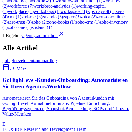
(
1
)
workday
(
1
)
workflow
(
9
)
workflow-automation
(
1
)
workflows
(
2
)
workforce
(
7
)
workforce-analytics
(
1
)
working-capital
(
1
)
workplace
(
1
)
workshops
(
1
)
workspace
(
1
)
wps-payroll
(
1
)
xero
(
4
)
xml
(
1
)
xml-rpc
(
3
)
zalando
(
5
)
zapier
(
3
)
zatca
(
2
)
zero-downtime
(
2
)
zero-trust
(
3
)
zoho
(
2
)
zoho-books
(
1
)
zoho-crm
(
1
)
zoho-inventory
(
1
)
zoho-one
(
1
)
zustand
(
1
)
1 Ergebnis
agency-automation
Alle Artikel
gohighlevel
client-onboarding
23. März
GoHighLevel-Kunden-Onboarding: Automatisieren
Sie Ihren Agentur-Workflow
Automatisieren Sie das Onboarding von Agenturkunden mit
GoHighLevel. Aufnahmeformulare, Pipeline-Einrichtung,
Begrüßungssequenzen, Snapshot-Bereitstellung, SOPs und Time-to-
Value-Metriken.
E
ECOSIRE Research and Development Team