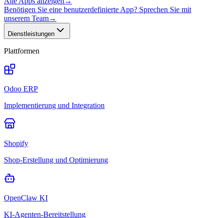
Alle Apps anzeigen
→
Benötigen Sie eine benutzerdefinierte App? Sprechen Sie mit
unserem Team
→
Dienstleistungen
Plattformen
Odoo ERP
Implementierung und Integration
Shopify
Shop-Erstellung und Optimierung
OpenClaw KI
KI-Agenten-Bereitstellung