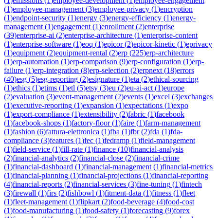
(
1
)
emissions
(
1
)
employee-development
(
1
)
employee-engagement
(
1
)
employee-management
(
3
)
employee-privacy
(
1
)
encryption
(
1
)
endpoint-security
(
1
)
energy
(
3
)
energy-efficiency
(
1
)
energy-
management
(
1
)
engagement
(
1
)
enrollment
(
2
)
enterprise
(
39
)
enterprise-ai
(
2
)
enterprise-architecture
(
1
)
enterprise-content
(
1
)
enterprise-software
(
1
)
eoq
(
1
)
epicor
(
2
)
epicor-kinetic
(
1
)
eprivacy
(
1
)
equipment
(
2
)
equipment-rental
(
2
)
erp
(
225
)
erp-architecture
(
1
)
erp-automation
(
1
)
erp-comparison
(
9
)
erp-configuration
(
1
)
erp-
failure
(
1
)
erp-integration
(
8
)
erp-selection
(
2
)
erpnext
(
18
)
errors
(
40
)
esg
(
5
)
esg-reporting
(
2
)
esignature
(
1
)
eta
(
2
)
ethical-sourcing
(
1
)
ethics
(
1
)
etims
(
1
)
etl
(
5
)
etsy
(
3
)
eu
(
2
)
eu-ai-act
(
1
)
europe
(
2
)
evaluation
(
3
)
event-management
(
2
)
events
(
1
)
excel
(
3
)
exchanges
(
1
)
executive-reporting
(
1
)
expansion
(
1
)
expectations
(
1
)
expo
(
1
)
export-compliance
(
1
)
extensibility
(
2
)
fabric
(
1
)
facebook
(
1
)
facebook-shops
(
1
)
factory-floor
(
1
)
faire
(
1
)
farm-management
(
1
)
fashion
(
6
)
fattura-elettronica
(
1
)
fba
(
1
)
fbr
(
2
)
fda
(
1
)
fda-
compliance
(
3
)
features
(
1
)
fec
(
1
)
fedramp
(
1
)
field-management
(
1
)
field-service
(
1
)
fill-rate
(
1
)
finance
(
10
)
financial-analysis
(
2
)
financial-analytics
(
2
)
financial-close
(
2
)
financial-crime
(
1
)
financial-dashboard
(
1
)
financial-management
(
1
)
financial-metrics
(
1
)
financial-planning
(
1
)
financial-projections
(
1
)
financial-reporting
(
4
)
financial-reports
(
2
)
financial-services
(
3
)
fine-tuning
(
1
)
fintech
(
3
)
firewall
(
1
)
firs
(
2
)
fishbowl
(
1
)
fitment-data
(
1
)
fitness
(
1
)
fleet
(
1
)
fleet-management
(
1
)
flipkart
(
2
)
food-beverage
(
4
)
food-cost
(
1
)
food-manufacturing
(
1
)
food-safety
(
1
)
forecasting
(
9
)
forex