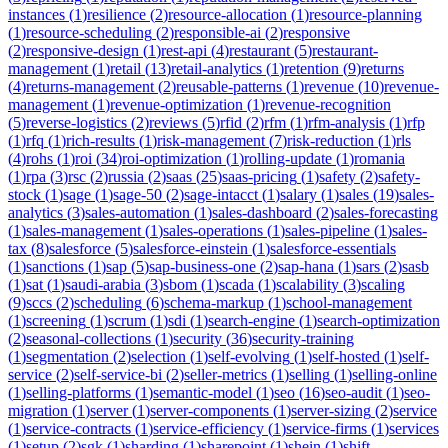
instances
(
1
)
resilience
(
2
)
resource-allocation
(
1
)
resource-planning
(
1
)
resource-scheduling
(
2
)
responsible-ai
(
2
)
responsive
(
2
)
responsive-design
(
1
)
rest-api
(
4
)
restaurant
(
5
)
restaurant-
management
(
1
)
retail
(
13
)
retail-analytics
(
1
)
retention
(
9
)
returns
(
4
)
returns-management
(
2
)
reusable-patterns
(
1
)
revenue
(
10
)
revenue-
management
(
1
)
revenue-optimization
(
1
)
revenue-recognition
(
5
)
reverse-logistics
(
2
)
reviews
(
5
)
rfid
(
2
)
rfm
(
1
)
rfm-analysis
(
1
)
rfp
(
1
)
rfq
(
1
)
rich-results
(
1
)
risk-management
(
7
)
risk-reduction
(
1
)
rls
(
4
)
rohs
(
1
)
roi
(
34
)
roi-optimization
(
1
)
rolling-update
(
1
)
romania
(
1
)
rpa
(
3
)
rsc
(
2
)
russia
(
2
)
saas
(
25
)
saas-pricing
(
1
)
safety
(
2
)
safety-
stock
(
1
)
sage
(
1
)
sage-50
(
2
)
sage-intacct
(
1
)
salary
(
1
)
sales
(
19
)
sales-
analytics
(
3
)
sales-automation
(
1
)
sales-dashboard
(
2
)
sales-forecasting
(
1
)
sales-management
(
1
)
sales-operations
(
1
)
sales-pipeline
(
1
)
sales-
tax
(
8
)
salesforce
(
5
)
salesforce-einstein
(
1
)
salesforce-essentials
(
1
)
sanctions
(
1
)
sap
(
5
)
sap-business-one
(
2
)
sap-hana
(
1
)
sars
(
2
)
sasb
(
1
)
sat
(
1
)
saudi-arabia
(
3
)
sbom
(
1
)
scada
(
1
)
scalability
(
3
)
scaling
(
9
)
sccs
(
2
)
scheduling
(
6
)
schema-markup
(
1
)
school-management
(
1
)
screening
(
1
)
scrum
(
1
)
sdi
(
1
)
search-engine
(
1
)
search-optimization
(
2
)
seasonal-collections
(
1
)
security
(
36
)
security-training
(
1
)
segmentation
(
2
)
selection
(
1
)
self-evolving
(
1
)
self-hosted
(
1
)
self-
service
(
2
)
self-service-bi
(
2
)
seller-metrics
(
1
)
selling
(
1
)
selling-online
(
1
)
selling-platforms
(
1
)
semantic-model
(
1
)
seo
(
16
)
seo-audit
(
1
)
seo-
migration
(
1
)
server
(
1
)
server-components
(
1
)
server-sizing
(
2
)
service
(
1
)
service-contracts
(
1
)
service-efficiency
(
1
)
service-firms
(
1
)
services
(
1
)
setup
(
2
)
sgk
(
1
)
sharding
(
1
)
sharepoint
(
1
)
shein
(
1
)
shift-