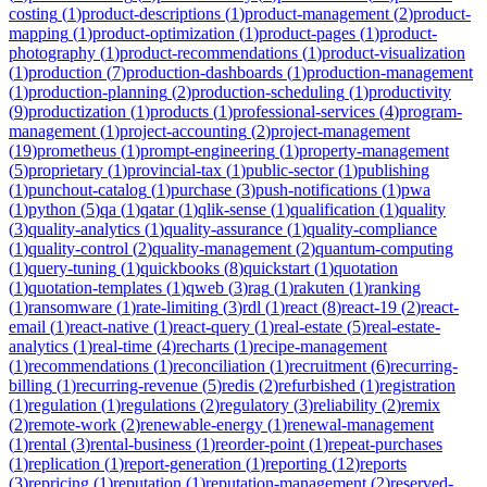
costing
(
1
)
product-descriptions
(
1
)
product-management
(
2
)
product-
mapping
(
1
)
product-optimization
(
1
)
product-pages
(
1
)
product-
photography
(
1
)
product-recommendations
(
1
)
product-visualization
(
1
)
production
(
7
)
production-dashboards
(
1
)
production-management
(
1
)
production-planning
(
2
)
production-scheduling
(
1
)
productivity
(
9
)
productization
(
1
)
products
(
1
)
professional-services
(
4
)
program-
management
(
1
)
project-accounting
(
2
)
project-management
(
19
)
prometheus
(
1
)
prompt-engineering
(
1
)
property-management
(
5
)
proprietary
(
1
)
provincial-tax
(
1
)
public-sector
(
1
)
publishing
(
1
)
punchout-catalog
(
1
)
purchase
(
3
)
push-notifications
(
1
)
pwa
(
1
)
python
(
5
)
qa
(
1
)
qatar
(
1
)
qlik-sense
(
1
)
qualification
(
1
)
quality
(
3
)
quality-analytics
(
1
)
quality-assurance
(
1
)
quality-compliance
(
1
)
quality-control
(
2
)
quality-management
(
2
)
quantum-computing
(
1
)
query-tuning
(
1
)
quickbooks
(
8
)
quickstart
(
1
)
quotation
(
1
)
quotation-templates
(
1
)
qweb
(
3
)
rag
(
1
)
rakuten
(
1
)
ranking
(
1
)
ransomware
(
1
)
rate-limiting
(
3
)
rdl
(
1
)
react
(
8
)
react-19
(
2
)
react-
email
(
1
)
react-native
(
1
)
react-query
(
1
)
real-estate
(
5
)
real-estate-
analytics
(
1
)
real-time
(
4
)
recharts
(
1
)
recipe-management
(
1
)
recommendations
(
1
)
reconciliation
(
1
)
recruitment
(
6
)
recurring-
billing
(
1
)
recurring-revenue
(
5
)
redis
(
2
)
refurbished
(
1
)
registration
(
1
)
regulation
(
1
)
regulations
(
2
)
regulatory
(
3
)
reliability
(
2
)
remix
(
2
)
remote-work
(
2
)
renewable-energy
(
1
)
renewal-management
(
1
)
rental
(
3
)
rental-business
(
1
)
reorder-point
(
1
)
repeat-purchases
(
1
)
replication
(
1
)
report-generation
(
1
)
reporting
(
12
)
reports
(
3
)
repricing
(
1
)
reputation
(
1
)
reputation-management
(
2
)
reserved-