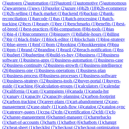
(
3
)
autogen
(
2
)
automation
(
119
)
automl
(
1
)
automotive
(
5
)
autonomous
(
2
)
awareness
(
1
)
aws
(
10
)
axelor
(
2
)
azure
(
4
)
b2b
(
18
)
b2b-ecommerce
(
1
)
b2b-selling
(
1
)
back-market
(
1
)
backend
(
6
)
backup
(
2
)
bank-
reconciliation
(
1
)
barcode
(
1
)
bas
(
1
)
batch-processing
(
1
)
batch-
tracking
(
2
)
bcrs
(
1
)
beauty
(
1
)
bee
(
1
)
benchmarks
(
1
)
benefits
(
1
)
best-
of-breed
(
1
)
best-practices
(
6
)
bi-comparison
(
8
)
bi-tools
(
1
)
bias
(
1
)
big-4
(
1
)
bigcommerce
(
3
)
bigquery
(
1
)
billable-hours
(
1
)
billing
(
7
)
bir
(
1
)
black-friday
(
1
)
block-editor
(
1
)
blockchain
(
1
)
blog-strategy
(
1
)
blue-green
(
1
)
bmf
(
1
)
bom
(
2
)
booking
(
5
)
bookkeeping
(
9
)
bpa
(
1
)
bpm
(
1
)
brand
(
2
)
branding
(
1
)
brazil
(
2
)
breach-notification
(
1
)
bss
(
1
)
budget
(
3
)
budgeting
(
6
)
build-vs-buy
(
3
)
business
(
13
)
business
software
(
1
)
business-apps
(
1
)
business-automation
(
1
)
business-case
(
2
)
business-continuity
(
2
)
business-growth
(
1
)
business-intelligence
(
26
)
business-one
(
1
)
business-operations
(
1
)
business-plan
(
1
)
business-process
(
8
)
business-processes
(
1
)
business-software
(
1
)
business-strategy
(
12
)
business-tools
(
2
)
buyer-portal
(
1
)
buyers-
guide
(
1
)
caching
(
6
)
calculation-groups
(
1
)
calculators
(
1
)
calendar
(
3
)
california
(
1
)
cam
(
1
)
campaigns
(
4
)
canada
(
1
)
canada-hst
(
1
)
canary
(
1
)
capacity
(
2
)
capacity-planning
(
2
)
carbon-footprint
(
2
)
carbon-tracking
(
3
)
career-plans
(
1
)
cart-abandonment
(
2
)
case-
management
(
2
)
case-study
(
11
)
cash-flow
(
4
)
catalog
(
2
)
catalog-sync
(
1
)
category-pages
(
1
)
ccpa
(
2
)
cdn
(
2
)
certification
(
2
)
cfdi
(
1
)
cfo
(
2
)
change-management
(
6
)
channel-manager
(
1
)
chargebacks
(
1
)
chart-of-accounts
(
3
)
charts
(
1
)
chatbot
(
6
)
chatbots
(
1
)
chatgpt
(
2
)
cheat-sheet
(
1
)
checklist
(
7
)
checkout
(
2
)
checkout-optimization