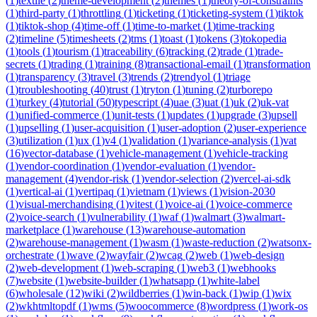
(
1
)
textile
(
2
)
theme-development
(
2
)
themes
(
1
)
theory-of-constraints
(
1
)
third-party
(
1
)
throttling
(
1
)
ticketing
(
1
)
ticketing-system
(
1
)
tiktok
(
1
)
tiktok-shop
(
4
)
time-off
(
1
)
time-to-market
(
1
)
time-tracking
(
2
)
timeline
(
5
)
timesheets
(
2
)
tms
(
1
)
toast
(
1
)
tokens
(
3
)
tokopedia
(
1
)
tools
(
1
)
tourism
(
1
)
traceability
(
6
)
tracking
(
2
)
trade
(
1
)
trade-
secrets
(
1
)
trading
(
1
)
training
(
8
)
transactional-email
(
1
)
transformation
(
1
)
transparency
(
3
)
travel
(
3
)
trends
(
2
)
trendyol
(
1
)
triage
(
1
)
troubleshooting
(
40
)
trust
(
1
)
tryton
(
1
)
tuning
(
2
)
turborepo
(
1
)
turkey
(
4
)
tutorial
(
50
)
typescript
(
4
)
uae
(
3
)
uat
(
1
)
uk
(
2
)
uk-vat
(
1
)
unified-commerce
(
1
)
unit-tests
(
1
)
updates
(
1
)
upgrade
(
3
)
upsell
(
1
)
upselling
(
1
)
user-acquisition
(
1
)
user-adoption
(
2
)
user-experience
(
3
)
utilization
(
1
)
ux
(
1
)
v4
(
1
)
validation
(
1
)
variance-analysis
(
1
)
vat
(
16
)
vector-database
(
1
)
vehicle-management
(
1
)
vehicle-tracking
(
1
)
vendor-coordination
(
1
)
vendor-evaluation
(
1
)
vendor-
management
(
4
)
vendor-risk
(
1
)
vendor-selection
(
2
)
vercel-ai-sdk
(
1
)
vertical-ai
(
1
)
vertipaq
(
1
)
vietnam
(
1
)
views
(
1
)
vision-2030
(
1
)
visual-merchandising
(
1
)
vitest
(
1
)
voice-ai
(
1
)
voice-commerce
(
2
)
voice-search
(
1
)
vulnerability
(
1
)
waf
(
1
)
walmart
(
3
)
walmart-
marketplace
(
1
)
warehouse
(
13
)
warehouse-automation
(
2
)
warehouse-management
(
1
)
wasm
(
1
)
waste-reduction
(
2
)
watsonx-
orchestrate
(
1
)
wave
(
2
)
wayfair
(
2
)
wcag
(
2
)
web
(
1
)
web-design
(
2
)
web-development
(
1
)
web-scraping
(
1
)
web3
(
1
)
webhooks
(
7
)
website
(
1
)
website-builder
(
1
)
whatsapp
(
1
)
white-label
(
6
)
wholesale
(
12
)
wiki
(
2
)
wildberries
(
1
)
win-back
(
1
)
wip
(
1
)
wix
(
2
)
wkhtmltopdf
(
1
)
wms
(
5
)
woocommerce
(
8
)
wordpress
(
1
)
work-os