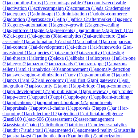
(
1
)
accounting-firms
(
1
)
accounts-payable
(
3
)
accounts-receivable
(
1
)
activation
(
1
)
activecampaign
(
2
)
acumatica
(
1
)
ada
(
2
)
adempiere
(
1
)
adequacy
(
1
)
admin-api
(
1
)
administration
(
1
)
adobe-commerce
(
2
)
adoption
(
2
)
aerospace
(
1
)
afip
(
1
)
africa
(
2
)
aftermarket
(
1
)
agency
(
13
)
agency-automation
(
1
)
agency-growth
(
2
)
agency-scaling
(
1
)
agentforce
(
1
)
agile
(
2
)
agreements
(
1
)
agriculture
(
3
)
agritech
(
1
)
ai
(
62
)
ai-agent
(
1
)
ai-agents
(
38
)
ai-analytics
(
2
)
ai-architecture
(
2
)
ai-
assistants
(
1
)
ai-automation
(
6
)
ai-bot
(
1
)
ai-chatbot
(
1
)
ai-comparison
(
1
)
ai-content
(
1
)
ai-development
(
1
)
ai-ethics
(
1
)
ai-frameworks
(
2
)
ai-
investment
(
1
)
ai-queries
(
1
)
ai-search
(
3
)
ai-security
(
1
)
ai-testing
(
1
)
ai-threats
(
1
)
alerting
(
2
)
alexa
(
1
)
alibaba
(
1
)
aliexpress
(
1
)
all-in-one
(
2
)
allegro
(
2
)
amazon
(
7
)
amazon-ads
(
1
)
amazon-ppc
(
1
)
amazon-
seller
(
1
)
aml
(
1
)
analytics
(
40
)
announcement
(
1
)
anomaly-detection
(
1
)
answer-engine-optimization
(
1
)
aov
(
1
)
ap-automation
(
1
)
apache
(
1
)
apcs
(
1
)
api
(
22
)
api-economy
(
1
)
api-first
(
2
)
api-gateway
(
1
)
api-
integration
(
3
)
api-security
(
2
)
apm
(
1
)
app-bridge
(
1
)
app-commerce
(
1
)
app-development
(
2
)
app-publishing
(
1
)
app-review
(
1
)
app-router
(
1
)
app-store
(
1
)
apparel
(
3
)
appi
(
1
)
apple-pay
(
1
)
applicant-tracking
(
1
)
applications
(
1
)
appointment-booking
(
2
)
appointments
(
1
)
appraisals
(
1
)
approval-chains
(
1
)
approvals
(
3
)
apps
(
1
)
ar
(
1
)
ar-
shopping
(
1
)
architecture
(
17
)
argentina
(
1
)
artificial-intelligence
(
2
)
as9100
(
1
)
asc-606
(
3
)
assessment
(
2
)
asset-management
(
4
)
assistant
(
1
)
ato
(
1
)
attribution
(
1
)
attrition
(
1
)
audience-analytics
(
1
)
audit
(
7
)
audit-trail
(
1
)
augmented
(
1
)
augmented-reality
(
2
)
australia
(
2
)
australia-gst
(
1
)
authentication
(
6
)
authentik
(
2
)
authorization