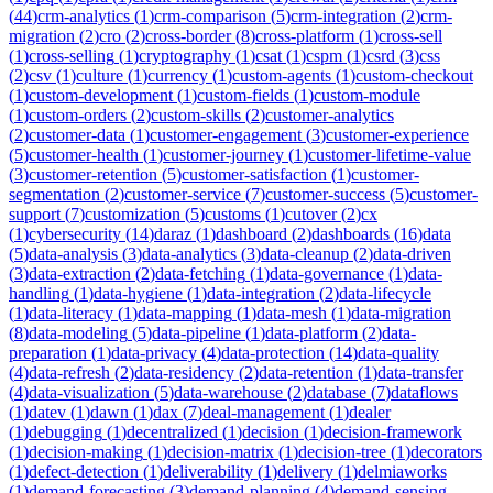
(
44
)
crm-analytics
(
1
)
crm-comparison
(
5
)
crm-integration
(
2
)
crm-
migration
(
2
)
cro
(
2
)
cross-border
(
8
)
cross-platform
(
1
)
cross-sell
(
1
)
cross-selling
(
1
)
cryptography
(
1
)
csat
(
1
)
cspm
(
1
)
csrd
(
3
)
css
(
2
)
csv
(
1
)
culture
(
1
)
currency
(
1
)
custom-agents
(
1
)
custom-checkout
(
1
)
custom-development
(
1
)
custom-fields
(
1
)
custom-module
(
1
)
custom-orders
(
2
)
custom-skills
(
2
)
customer-analytics
(
2
)
customer-data
(
1
)
customer-engagement
(
3
)
customer-experience
(
5
)
customer-health
(
1
)
customer-journey
(
1
)
customer-lifetime-value
(
3
)
customer-retention
(
5
)
customer-satisfaction
(
1
)
customer-
segmentation
(
2
)
customer-service
(
7
)
customer-success
(
5
)
customer-
support
(
7
)
customization
(
5
)
customs
(
1
)
cutover
(
2
)
cx
(
1
)
cybersecurity
(
14
)
daraz
(
1
)
dashboard
(
2
)
dashboards
(
16
)
data
(
5
)
data-analysis
(
3
)
data-analytics
(
3
)
data-cleanup
(
2
)
data-driven
(
3
)
data-extraction
(
2
)
data-fetching
(
1
)
data-governance
(
1
)
data-
handling
(
1
)
data-hygiene
(
1
)
data-integration
(
2
)
data-lifecycle
(
1
)
data-literacy
(
1
)
data-mapping
(
1
)
data-mesh
(
1
)
data-migration
(
8
)
data-modeling
(
5
)
data-pipeline
(
1
)
data-platform
(
2
)
data-
preparation
(
1
)
data-privacy
(
4
)
data-protection
(
14
)
data-quality
(
4
)
data-refresh
(
2
)
data-residency
(
2
)
data-retention
(
1
)
data-transfer
(
4
)
data-visualization
(
5
)
data-warehouse
(
2
)
database
(
7
)
dataflows
(
1
)
datev
(
1
)
dawn
(
1
)
dax
(
7
)
deal-management
(
1
)
dealer
(
1
)
debugging
(
1
)
decentralized
(
1
)
decision
(
1
)
decision-framework
(
1
)
decision-making
(
1
)
decision-matrix
(
1
)
decision-tree
(
1
)
decorators
(
1
)
defect-detection
(
1
)
deliverability
(
1
)
delivery
(
1
)
delmiaworks
(
1
)
demand-forecasting
(
3
)
demand-planning
(
4
)
demand-sensing