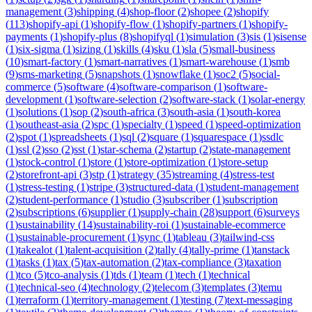
management
(
3
)
shipping
(
4
)
shop-floor
(
2
)
shopee
(
2
)
shopify
(
113
)
shopify-api
(
1
)
shopify-flow
(
1
)
shopify-partners
(
1
)
shopify-
payments
(
1
)
shopify-plus
(
8
)
shopifyql
(
1
)
simulation
(
3
)
sis
(
1
)
sisense
(
1
)
six-sigma
(
1
)
sizing
(
1
)
skills
(
4
)
sku
(
1
)
sla
(
5
)
small-business
(
10
)
smart-factory
(
1
)
smart-narratives
(
1
)
smart-warehouse
(
1
)
smb
(
9
)
sms-marketing
(
5
)
snapshots
(
1
)
snowflake
(
1
)
soc2
(
5
)
social-
commerce
(
5
)
software
(
4
)
software-comparison
(
1
)
software-
development
(
1
)
software-selection
(
2
)
software-stack
(
1
)
solar-energy
(
1
)
solutions
(
1
)
sop
(
2
)
south-africa
(
3
)
south-asia
(
1
)
south-korea
(
1
)
southeast-asia
(
2
)
spc
(
1
)
specialty
(
1
)
speed
(
1
)
speed-optimization
(
2
)
spot
(
1
)
spreadsheets
(
1
)
sql
(
2
)
square
(
1
)
squarespace
(
1
)
ssdlc
(
1
)
ssl
(
2
)
sso
(
2
)
sst
(
1
)
star-schema
(
2
)
startup
(
2
)
state-management
(
1
)
stock-control
(
1
)
store
(
1
)
store-optimization
(
1
)
store-setup
(
2
)
storefront-api
(
3
)
stp
(
1
)
strategy
(
35
)
streaming
(
4
)
stress-test
(
1
)
stress-testing
(
1
)
stripe
(
3
)
structured-data
(
1
)
student-management
(
2
)
student-performance
(
1
)
studio
(
3
)
subscriber
(
1
)
subscription
(
2
)
subscriptions
(
6
)
supplier
(
1
)
supply-chain
(
28
)
support
(
6
)
surveys
(
1
)
sustainability
(
14
)
sustainability-roi
(
1
)
sustainable-ecommerce
(
1
)
sustainable-procurement
(
1
)
sync
(
1
)
tableau
(
3
)
tailwind-css
(
1
)
takealot
(
1
)
talent-acquisition
(
2
)
tally
(
4
)
tally-prime
(
1
)
tanstack
(
1
)
tasks
(
1
)
tax
(
5
)
tax-automation
(
2
)
tax-compliance
(
3
)
taxation
(
1
)
tco
(
5
)
tco-analysis
(
1
)
tds
(
1
)
team
(
1
)
tech
(
1
)
technical
(
1
)
technical-seo
(
4
)
technology
(
2
)
telecom
(
3
)
templates
(
3
)
temu
(
1
)
terraform
(
1
)
territory-management
(
1
)
testing
(
7
)
text-messaging