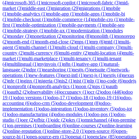
(
4
)
microsoft-365
(
1
)
microsoft-copilot
(
1
)
microsoft-fabric
(
3
)
mid-
market
(
3
)
middle-east
(
3
)
migration
(
29
)
migrations
(
1
)
mobile
(
1
)
mobile-analytics
(
1
)
mobile-app
(
1
)
mobile-apps
(
1
)
mobile-bi
(
1
)
mobile-checkout
(
1
)
mobile-commerce
(
14
)
mobile-cro
(
1
)
mobile-
first
(
1
)
mobile-optimization
(
1
)
mobile-payments
(
1
)
mobile-seo
(
1
)
mobile-strategy
(
1
)
mobile-ux
(
1
)
modernization
(
1
)
modules
(
2
)
monday
(
3
)
monetization
(
2
)
monitoring
(
8
)
monolith
(
1
)
monorepo
(
2
)
month-end
(
1
)
month-end-close
(
2
)
mps
(
1
)
mrp
(
6
)
mtd
(
1
)
multi-
agent
(
5
)
multi-channel
(
13
)
multi-cloud
(
1
)
multi-company
(
3
)
multi-
country
(
2
)
multi-currency
(
6
)
multi-entity
(
2
)
multi-location
(
4
)
multi-
market
(
1
)
multi-marketplace
(
1
)
multi-tenancy
(
1
)
multi-tenant
(
4
)
multilingual
(
1
)
myinvois
(
1
)
n8n
(
1
)
native-app
(
1
)
natural-
language
(
2
)
ndpr
(
1
)
nearshoring
(
1
)
nestjs
(
5
)
netsuite
(
5
)
network-
operations
(
1
)
new-features
(
3
)
next-intl
(
1
)
next-js
(
1
)
nextjs
(
4
)
nexus
(
2
)
nfe
(
1
)
nginx
(
1
)
nigeria
(
3
)
nis2
(
1
)
nist
(
1
)
nlp
(
1
)
no-code
(
6
)
nodejs
(
1
)
nonprofit
(
4
)
nonprofit-analytics
(
1
)
noon
(
2
)
nps
(
1
)
oauth
(
1
)
oauth2
(
2
)
observability
(
4
)
occupancy
(
1
)
ocr
(
2
)
odoo
(
446
)
odoo
19
(
1
)
odoo versions
(
1
)
odoo-17
(
1
)
odoo-18
(
1
)
odoo-19
(
16
)
odoo-
accounting
(
6
)
odoo-crm
(
5
)
odoo-development
(
8
)
odoo-
implementation
(
1
)
odoo-integration
(
1
)
odoo-inventory
(
5
)
odoo-iot
(
1
)
odoo-manufacturing
(
4
)
odoo-modules
(
1
)
odoo-pos
(
1
)
odoo-
studio
(
1
)
oee
(
2
)
ofbiz
(
1
)
oidc
(
2
)
okrs
(
1
)
omnichannel
(
4
)
on-premise
(
1
)
on-premises
(
1
)
onboarding
(
6
)
online-courses
(
2
)
online-learning
(
2
)
online-reputation
(
1
)
online-store-2.0
(
1
)
open-source
(
6
)
open-
source-bi
(
1
)
open-source-erp
(
13
)
openai
(
1
)
openclaw
(
85
)
operations