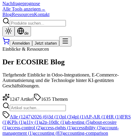
Nachfrageprognose
Alle Tools anzeigen
→
Blog
Ressourcen
Kontakt
de
Anmelden
Jetzt starten
Einblicke & Ressourcen
Der ECOSIRE Blog
Tiefgehende Einblicke in Odoo-Integrationen, E-Commerce-
Automatisierung und die Technologie hinter KI-gestützten
Geschäftslösungen.
1247
Artikel
1635
Themen
Alle (1247)
2026
(
6
)
3d
(
1
)
3pl
(
3
)
4pl
(
1
)
AP-AR
(
1
)
HR
(
1
)
IFRS
(
1
)
KPIs
(
1
)
a11y
(
1
)
a2p-10dlc
(
1
)
ab-testing
(
5
)
about-ecosire
(
1
)
access-control
(
2
)
access-rights
(
1
)
accessibility
(
3
)
account-
management
(
1
)
accounting
(
83
)
accounting-comparison