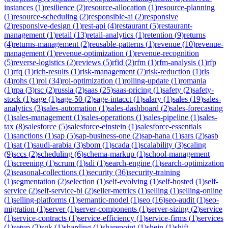
instances
(
1
)
resilience
(
2
)
resource-allocation
(
1
)
resource-planning
(
1
)
resource-scheduling
(
2
)
responsible-ai
(
2
)
responsive
(
2
)
responsive-design
(
1
)
rest-api
(
4
)
restaurant
(
5
)
restaurant-
management
(
1
)
retail
(
13
)
retail-analytics
(
1
)
retention
(
9
)
returns
(
4
)
returns-management
(
2
)
reusable-patterns
(
1
)
revenue
(
10
)
revenue-
management
(
1
)
revenue-optimization
(
1
)
revenue-recognition
(
5
)
reverse-logistics
(
2
)
reviews
(
5
)
rfid
(
2
)
rfm
(
1
)
rfm-analysis
(
1
)
rfp
(
1
)
rfq
(
1
)
rich-results
(
1
)
risk-management
(
7
)
risk-reduction
(
1
)
rls
(
4
)
rohs
(
1
)
roi
(
34
)
roi-optimization
(
1
)
rolling-update
(
1
)
romania
(
1
)
rpa
(
3
)
rsc
(
2
)
russia
(
2
)
saas
(
25
)
saas-pricing
(
1
)
safety
(
2
)
safety-
stock
(
1
)
sage
(
1
)
sage-50
(
2
)
sage-intacct
(
1
)
salary
(
1
)
sales
(
19
)
sales-
analytics
(
3
)
sales-automation
(
1
)
sales-dashboard
(
2
)
sales-forecasting
(
1
)
sales-management
(
1
)
sales-operations
(
1
)
sales-pipeline
(
1
)
sales-
tax
(
8
)
salesforce
(
5
)
salesforce-einstein
(
1
)
salesforce-essentials
(
1
)
sanctions
(
1
)
sap
(
5
)
sap-business-one
(
2
)
sap-hana
(
1
)
sars
(
2
)
sasb
(
1
)
sat
(
1
)
saudi-arabia
(
3
)
sbom
(
1
)
scada
(
1
)
scalability
(
3
)
scaling
(
9
)
sccs
(
2
)
scheduling
(
6
)
schema-markup
(
1
)
school-management
(
1
)
screening
(
1
)
scrum
(
1
)
sdi
(
1
)
search-engine
(
1
)
search-optimization
(
2
)
seasonal-collections
(
1
)
security
(
36
)
security-training
(
1
)
segmentation
(
2
)
selection
(
1
)
self-evolving
(
1
)
self-hosted
(
1
)
self-
service
(
2
)
self-service-bi
(
2
)
seller-metrics
(
1
)
selling
(
1
)
selling-online
(
1
)
selling-platforms
(
1
)
semantic-model
(
1
)
seo
(
16
)
seo-audit
(
1
)
seo-
migration
(
1
)
server
(
1
)
server-components
(
1
)
server-sizing
(
2
)
service
(
1
)
service-contracts
(
1
)
service-efficiency
(
1
)
service-firms
(
1
)
services
(
1
)
setup
(
2
)
sgk
(
1
)
sharding
(
1
)
sharepoint
(
1
)
shein
(
1
)
shift-