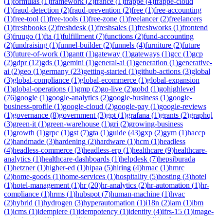
(
1
)
formulas
(
1
)
framework
(
2
)
france
(
1
)
frappe
(
4
)
frappe-cloud
(
1
)
fraud-detection
(
2
)
fraud-prevention
(
2
)
free
(
1
)
free-accounting
(
1
)
free-tool
(
1
)
free-tools
(
1
)
free-zone
(
1
)
freelancer
(
2
)
freelancers
(
1
)
freshbooks
(
2
)
freshdesk
(
1
)
freshsales
(
1
)
freshworks
(
1
)
frontend
(
3
)
fruugo
(
1
)
fta
(
1
)
fulfillment
(
7
)
functions
(
2
)
fund-accounting
(
2
)
fundraising
(
1
)
funnel-builder
(
2
)
funnels
(
4
)
furniture
(
2
)
future
(
3
)
future-of-work
(
1
)
gantt
(
1
)
gateway
(
1
)
gateways
(
1
)
gcc
(
1
)
gcp
(
2
)
gdpr
(
12
)
gds
(
1
)
gemini
(
1
)
general-ai
(
1
)
generation
(
1
)
generative-
ai
(
2
)
geo
(
1
)
germany
(
23
)
getting-started
(
1
)
github-actions
(
3
)
global
(
3
)
global-compliance
(
1
)
global-ecommerce
(
1
)
global-expansion
(
1
)
global-operations
(
1
)
gmp
(
2
)
go-live
(
2
)
gobd
(
1
)
gohighlevel
(
76
)
google
(
1
)
google-analytics
(
2
)
google-business
(
1
)
google-
business-profile
(
1
)
google-cloud
(
2
)
google-pay
(
1
)
google-reviews
(
1
)
governance
(
8
)
government
(
3
)
gpt
(
1
)
grafana
(
1
)
grants
(
2
)
graphql
(
3
)
green-it
(
1
)
green-warehouse
(
1
)
gri
(
2
)
growing-business
(
1
)
growth
(
1
)
grpc
(
1
)
gst
(
7
)
gta
(
1
)
guide
(
43
)
gxp
(
2
)
gym
(
1
)
haccp
(
2
)
handmade
(
3
)
hardening
(
2
)
hardware
(
1
)
hcm
(
1
)
headless
(
4
)
headless-commerce
(
3
)
headless-erp
(
1
)
healthcare
(
9
)
healthcare-
analytics
(
1
)
healthcare-dashboards
(
1
)
helpdesk
(
7
)
hepsiburada
(
1
)
hetzner
(
1
)
higher-ed
(
1
)
hipaa
(
5
)
hiring
(
4
)
hmac
(
1
)
hmrc
(
2
)
home-goods
(
1
)
home-services
(
1
)
hospitality
(
5
)
hosting
(
3
)
hotel
(
1
)
hotel-management
(
1
)
hr
(
20
)
hr-analytics
(
2
)
hr-automation
(
1
)
hr-
compliance
(
1
)
hrms
(
1
)
hubspot
(
7
)
human-machine
(
1
)
hvac
(
2
)
hybrid
(
1
)
hydrogen
(
3
)
hyperautomation
(
1
)
i18n
(
2
)
iam
(
1
)
ibm
(
1
)
icms
(
1
)
idempiere
(
1
)
idempotency
(
1
)
identity
(
4
)
ifrs-15
(
1
)
image-