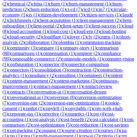
(
2
)
chemical
(
2
)
china
(
1
)
churn
(
1
)
churn-management
(
1
)
churn-
prediction
(
2
)
churn-reduction
(
1
)
ci-cd
(
7
)
cicd
(
1
)
cin7
(
1
)
circular-
economy
(
1
)
cis
(
1
)
citizen-development
(
3
)
citizen-services
(
1
)
claude
(
2
)
clickfunnels
(
2
)
client-acquisition
(
1
)
client-management
(
2
)
client-
onboarding
(
1
)
client-portal
(
2
)
client-setup
(
1
)
client-success
(
1
)
cloud
(
8
)
cloud-accounting
(
1
)
cloud-cost
(
1
)
cloud-erp
(
3
)
cloud-hosting
(
2
)
cloud-security
(
2
)
cloudflare
(
1
)
clover
(
1
)
clv
(
2
)
cmms
(
1
)
cohort-
analysis
(
2
)
collaboration
(
3
)
colombia
(
1
)
commission-tracking
(
1
)
community
(
3
)
company
(
1
)
company-story
(
1
)
comparison
(
88
)
comparisons
(
1
)
compensation
(
1
)
compiere
(
2
)
compliance
(
99
)
composable-commerce
(
2
)
composite-models
(
1
)
computer-vision
(
1
)
configuration
(
1
)
connector
(
8
)
connector-comparison
(
1
)
connectors
(
1
)
consolidation
(
3
)
construction
(
2
)
construction-
analytics
(
1
)
consultancy
(
2
)
consulting
(
3
)
containers
(
3
)
content
(
1
)
content-management
(
2
)
content-marketing
(
3
)
continuous-
improvement
(
1
)
contract-management
(
1
)
contract-review
(
1
)
contracts
(
3
)
conversation-ai
(
1
)
conversation-design
(
1
)
conversational-ai
(
3
)
conversion
(
8
)
conversion-optimization
(
7
)
conversion-rate
(
2
)
conversion-rate-optimization
(
1
)
cookie-
consent
(
1
)
copilot
(
1
)
copyleft
(
1
)
copyrights
(
1
)
core-web-vitals
(
5
)
corporate-tax
(
1
)
corrective
(
1
)
cosmetics
(
1
)
cost
(
4
)
cost-
accounting
(
1
)
cost-analysis
(
3
)
cost-benefit
(
2
)
cost-calculator
(
1
)
cost-
comparison
(
2
)
cost-optimization
(
5
)
cost-reduction
(
1
)
cost-savings
(
1
)
cost-tracking
(
2
)
coupang
(
1
)
course-creation
(
1
)
courses
(
3
)
cpa
(
1
)
cpq
(
1
)
cpra
(
1
)
credit-management
(
1
)
crewai
(
2
)
criteria
(
1
)
crm