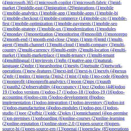
(
4
)
microsoft-365
(
1
)
microsoft-copilot
(
1
)
microsoft-fabric
(
3
)
mid-
market
(
3
)
middle-east
(
3
)
migration
(
29
)
migrations
(
1
)
mobile
(
1
)
mobile-analytics
(
1
)
mobile-app
(
1
)
mobile-apps
(
1
)
mobile-bi
(
1
)
mobile-checkout
(
1
)
mobile-commerce
(
14
)
mobile-cro
(
1
)
mobile-
first
(
1
)
mobile-optimization
(
1
)
mobile-payments
(
1
)
mobile-seo
(
1
)
mobile-strategy
(
1
)
mobile-ux
(
1
)
modernization
(
1
)
modules
(
2
)
monday
(
3
)
monetization
(
2
)
monitoring
(
8
)
monolith
(
1
)
monorepo
(
2
)
month-end
(
1
)
month-end-close
(
2
)
mps
(
1
)
mrp
(
6
)
mtd
(
1
)
multi-
agent
(
5
)
multi-channel
(
13
)
multi-cloud
(
1
)
multi-company
(
3
)
multi-
country
(
2
)
multi-currency
(
6
)
multi-entity
(
2
)
multi-location
(
4
)
multi-
market
(
1
)
multi-marketplace
(
1
)
multi-tenancy
(
1
)
multi-tenant
(
4
)
multilingual
(
1
)
myinvois
(
1
)
n8n
(
1
)
native-app
(
1
)
natural-
language
(
2
)
ndpr
(
1
)
nearshoring
(
1
)
nestjs
(
5
)
netsuite
(
5
)
network-
operations
(
1
)
new-features
(
3
)
next-intl
(
1
)
next-js
(
1
)
nextjs
(
4
)
nexus
(
2
)
nfe
(
1
)
nginx
(
1
)
nigeria
(
3
)
nis2
(
1
)
nist
(
1
)
nlp
(
1
)
no-code
(
6
)
nodejs
(
1
)
nonprofit
(
4
)
nonprofit-analytics
(
1
)
noon
(
2
)
nps
(
1
)
oauth
(
1
)
oauth2
(
2
)
observability
(
4
)
occupancy
(
1
)
ocr
(
2
)
odoo
(
446
)
odoo
19
(
1
)
odoo versions
(
1
)
odoo-17
(
1
)
odoo-18
(
1
)
odoo-19
(
16
)
odoo-
accounting
(
6
)
odoo-crm
(
5
)
odoo-development
(
8
)
odoo-
implementation
(
1
)
odoo-integration
(
1
)
odoo-inventory
(
5
)
odoo-iot
(
1
)
odoo-manufacturing
(
4
)
odoo-modules
(
1
)
odoo-pos
(
1
)
odoo-
studio
(
1
)
oee
(
2
)
ofbiz
(
1
)
oidc
(
2
)
okrs
(
1
)
omnichannel
(
4
)
on-premise
(
1
)
on-premises
(
1
)
onboarding
(
6
)
online-courses
(
2
)
online-learning
(
2
)
online-reputation
(
1
)
online-store-2.0
(
1
)
open-source
(
6
)
open-
source-bi
(
1
)
open-source-erp
(
13
)
openai
(
1
)
openclaw
(
85
)
operations