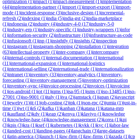
optimization
(
1
)
impact
(
1
)
impact-measurement
(
1
)
implementation
(
44
)
implementation-partner
(
1
)
import
(
1
)
import-export
(
1
)
import-
mode
(
1
)
incident-response
(
3
)
inclusive-design
(
1
)
incremental-
refresh
(
2
)
indexing
(
1
)
india
(
5
)
india-gst
(
2
)
india-marketplace
(
1
)
indonesia
(
2
)
industry
(
4
)
industry-4-0
(
17
)
industry-5-0
(
1
)
industry-erp
(
1
)
industry-specific
(
1
)
industry-wrappers
(
1
)
infor
(
1
)
information-security
(
2
)
infrastructure
(
10
)
infrastructure-as-code
(
1
)
infusionsoft
(
1
)
inp
(
1
)
insightly
(
1
)
insights
(
2
)
inspection
(
1
)
instagram
(
1
)
instagram-shopping
(
2
)
installation
(
1
)
integration
(
63
)
intellectual-property
(
1
)
inter-company
(
1
)
intercompany
(
4
)
internal-controls
(
1
)
internal-documentation
(
1
)
international
(
11
)
international-expansion
(
1
)
international-logistics
(
1
)
international-selling
(
2
)
international-trade
(
1
)
internationalization
(
2
)
intranet
(
1
)
inventory
(
33
)
inventory-analytics
(
1
)
inventory-
forecasting
(
1
)
inventory-management
(
5
)
inventory-optimization
(
1
)
inventory-sync
(
4
)
invoice-processing
(
2
)
invoices
(
1
)
invoicing
(
1
)
ios-android
(
1
)
iot
(
11
)
iqms
(
1
)
isa-95
(
1
)
isms
(
1
)
iso-13485
(
1
)
iso-
27001
(
3
)
iso-9001
(
1
)
italy
(
1
)
iva
(
2
)
jamstack
(
1
)
japan
(
2
)
javascript
(
1
)
jewelry
(
1
)
jit
(
1
)
job-costing
(
2
)
jpk
(
1
)
json-rpc
(
2
)
jumia
(
1
)
just-in-
time
(
1
)
jwt
(
1
)
k6
(
2
)
kafka
(
1
)
kanban
(
3
)
katana
(
1
)
katana-mrp
(
1
)
kaufland
(
2
)
kdv
(
1
)
keap
(
2
)
kenya
(
1
)
klaviyo
(
1
)
knowledge
(
1
)
knowledge-base
(
4
)
knowledge-management
(
2
)
korea
(
1
)
kpi
(
3
)
kpis
(
3
)
kra
(
1
)
ksef
(
1
)
kubernetes
(
1
)
kvkk
(
1
)
kyc
(
1
)
labor-law
(
1
)
landed-cost
(
1
)
landing-pages
(
4
)
langchain
(
3
)
large-datasets
(
1
)
latin-america
(
3
)
launch
(
1
)
law-firm
(
1
)
law-firms
(
1
)
lazada
(
1
)
lcp