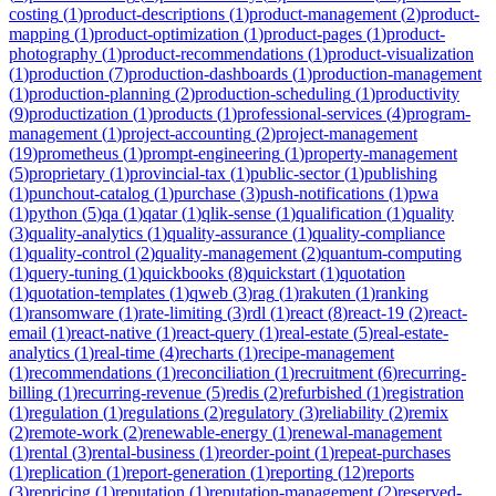
costing
(
1
)
product-descriptions
(
1
)
product-management
(
2
)
product-
mapping
(
1
)
product-optimization
(
1
)
product-pages
(
1
)
product-
photography
(
1
)
product-recommendations
(
1
)
product-visualization
(
1
)
production
(
7
)
production-dashboards
(
1
)
production-management
(
1
)
production-planning
(
2
)
production-scheduling
(
1
)
productivity
(
9
)
productization
(
1
)
products
(
1
)
professional-services
(
4
)
program-
management
(
1
)
project-accounting
(
2
)
project-management
(
19
)
prometheus
(
1
)
prompt-engineering
(
1
)
property-management
(
5
)
proprietary
(
1
)
provincial-tax
(
1
)
public-sector
(
1
)
publishing
(
1
)
punchout-catalog
(
1
)
purchase
(
3
)
push-notifications
(
1
)
pwa
(
1
)
python
(
5
)
qa
(
1
)
qatar
(
1
)
qlik-sense
(
1
)
qualification
(
1
)
quality
(
3
)
quality-analytics
(
1
)
quality-assurance
(
1
)
quality-compliance
(
1
)
quality-control
(
2
)
quality-management
(
2
)
quantum-computing
(
1
)
query-tuning
(
1
)
quickbooks
(
8
)
quickstart
(
1
)
quotation
(
1
)
quotation-templates
(
1
)
qweb
(
3
)
rag
(
1
)
rakuten
(
1
)
ranking
(
1
)
ransomware
(
1
)
rate-limiting
(
3
)
rdl
(
1
)
react
(
8
)
react-19
(
2
)
react-
email
(
1
)
react-native
(
1
)
react-query
(
1
)
real-estate
(
5
)
real-estate-
analytics
(
1
)
real-time
(
4
)
recharts
(
1
)
recipe-management
(
1
)
recommendations
(
1
)
reconciliation
(
1
)
recruitment
(
6
)
recurring-
billing
(
1
)
recurring-revenue
(
5
)
redis
(
2
)
refurbished
(
1
)
registration
(
1
)
regulation
(
1
)
regulations
(
2
)
regulatory
(
3
)
reliability
(
2
)
remix
(
2
)
remote-work
(
2
)
renewable-energy
(
1
)
renewal-management
(
1
)
rental
(
3
)
rental-business
(
1
)
reorder-point
(
1
)
repeat-purchases
(
1
)
replication
(
1
)
report-generation
(
1
)
reporting
(
12
)
reports
(
3
)
repricing
(
1
)
reputation
(
1
)
reputation-management
(
2
)
reserved-