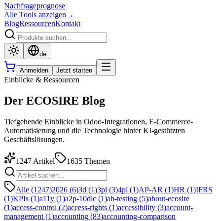
Nachfrageprognose
Alle Tools anzeigen
→
Blog
Ressourcen
Kontakt
de
Anmelden
Jetzt starten
Einblicke & Ressourcen
Der ECOSIRE Blog
Tiefgehende Einblicke in Odoo-Integrationen, E-Commerce-
Automatisierung und die Technologie hinter KI-gestützten
Geschäftslösungen.
1247
Artikel
1635
Themen
Alle (1247)
2026
(
6
)
3d
(
1
)
3pl
(
3
)
4pl
(
1
)
AP-AR
(
1
)
HR
(
1
)
IFRS
(
1
)
KPIs
(
1
)
a11y
(
1
)
a2p-10dlc
(
1
)
ab-testing
(
5
)
about-ecosire
(
1
)
access-control
(
2
)
access-rights
(
1
)
accessibility
(
3
)
account-
management
(
1
)
accounting
(
83
)
accounting-comparison