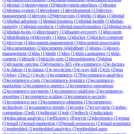
(
1
)
dental
(
1
)
deployment
(
10
)
deployment-pipelines
(
1
)
design
(
2
)
design-system
(
1
)
developer
(
1
)
development
(
13
)
device-
management
(
1
)
devops
(
29
)
devsecops
(
1
)
dgfip
(
1
)
dian
(
1
)
digital
(
1
)
digital-adoption
(
1
)
digital-business
(
1
)
digital-health
(
1
)
digital-
maturity
(
1
)
digital-products
(
1
)
digital-transformation
(
22
)
digital-twin
(
2
)
digital-twins
(
1
)
directquery
(
1
)
disaster-recovery
(
1
)
discounts
(
2
)
distribution
(
4
)
diversity
(
1
)
dms
(
2
)
docker
(
3
)
docker-compose
(
1
)
doctype
(
1
)
document-management
(
3
)
document-processing
(
2
)
documentation
(
2
)
documents
(
4
)
dolibarr
(
1
)
domo
(
1
)
donor-
management
(
2
)
dpa
(
1
)
dpdp
(
1
)
dpo
(
1
)
drip-campaigns
(
1
)
drip-
content
(
1
)
drizzle
(
3
)
drizzle-orm
(
2
)
dropshipping
(
3
)
dubai
(
1
)
dynamic-pricing
(
3
)
dynamics-365
(
4
)
e-commerce
(
2
)
e-factura
(
1
)
e-faktur
(
1
)
e-fatura
(
1
)
e-invoicing
(
5
)
e-way-bill
(
1
)
e2e
(
2
)
eaa
(
1
)
ebay
(
3
)
ec2
(
1
)
ecm
(
1
)
ecommerce
(
178
)
ecommerce-analytics
(
3
)
ecommerce-costs
(
1
)
ecommerce-logistics
(
1
)
ecommerce-
marketing
(
2
)
ecommerce-metrics
(
2
)
ecommerce-operations
(
2
)
ecommerce-payments
(
1
)
ecommerce-platform
(
2
)
ecommerce-
reporting
(
1
)
ecommerce-scaling
(
1
)
ecommerce-security
(
1
)
ecommerce-seo
(
3
)
ecommerce-shipping
(
1
)
ecommerce-
technology
(
1
)
ecommerce-trends
(
1
)
ecosire
(
7
)
ecosystem
(
1
)
edge-
computing
(
2
)
edi
(
1
)
editorial
(
1
)
edr
(
1
)
edtech
(
1
)
education
(
4
)
education-analytics
(
1
)
efficiency
(
8
)
egypt
(
2
)
electronics
(
1
)
emag
(
1
)
email
(
2
)
email-marketing
(
10
)
email-sequences
(
1
)
email-templates
(
1
)
embedded
(
2
)
embedded-analytics
(
5
)
embedded-apps