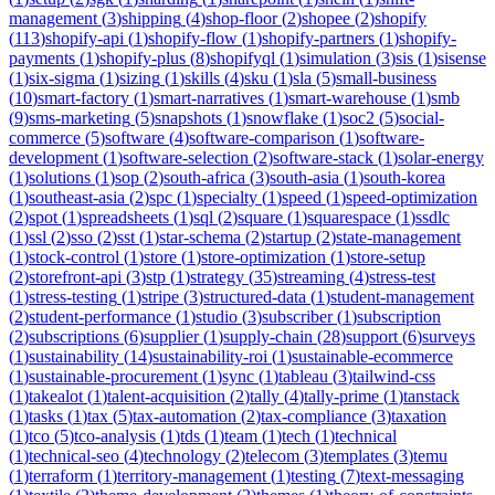
management
(
3
)
shipping
(
4
)
shop-floor
(
2
)
shopee
(
2
)
shopify
(
113
)
shopify-api
(
1
)
shopify-flow
(
1
)
shopify-partners
(
1
)
shopify-
payments
(
1
)
shopify-plus
(
8
)
shopifyql
(
1
)
simulation
(
3
)
sis
(
1
)
sisense
(
1
)
six-sigma
(
1
)
sizing
(
1
)
skills
(
4
)
sku
(
1
)
sla
(
5
)
small-business
(
10
)
smart-factory
(
1
)
smart-narratives
(
1
)
smart-warehouse
(
1
)
smb
(
9
)
sms-marketing
(
5
)
snapshots
(
1
)
snowflake
(
1
)
soc2
(
5
)
social-
commerce
(
5
)
software
(
4
)
software-comparison
(
1
)
software-
development
(
1
)
software-selection
(
2
)
software-stack
(
1
)
solar-energy
(
1
)
solutions
(
1
)
sop
(
2
)
south-africa
(
3
)
south-asia
(
1
)
south-korea
(
1
)
southeast-asia
(
2
)
spc
(
1
)
specialty
(
1
)
speed
(
1
)
speed-optimization
(
2
)
spot
(
1
)
spreadsheets
(
1
)
sql
(
2
)
square
(
1
)
squarespace
(
1
)
ssdlc
(
1
)
ssl
(
2
)
sso
(
2
)
sst
(
1
)
star-schema
(
2
)
startup
(
2
)
state-management
(
1
)
stock-control
(
1
)
store
(
1
)
store-optimization
(
1
)
store-setup
(
2
)
storefront-api
(
3
)
stp
(
1
)
strategy
(
35
)
streaming
(
4
)
stress-test
(
1
)
stress-testing
(
1
)
stripe
(
3
)
structured-data
(
1
)
student-management
(
2
)
student-performance
(
1
)
studio
(
3
)
subscriber
(
1
)
subscription
(
2
)
subscriptions
(
6
)
supplier
(
1
)
supply-chain
(
28
)
support
(
6
)
surveys
(
1
)
sustainability
(
14
)
sustainability-roi
(
1
)
sustainable-ecommerce
(
1
)
sustainable-procurement
(
1
)
sync
(
1
)
tableau
(
3
)
tailwind-css
(
1
)
takealot
(
1
)
talent-acquisition
(
2
)
tally
(
4
)
tally-prime
(
1
)
tanstack
(
1
)
tasks
(
1
)
tax
(
5
)
tax-automation
(
2
)
tax-compliance
(
3
)
taxation
(
1
)
tco
(
5
)
tco-analysis
(
1
)
tds
(
1
)
team
(
1
)
tech
(
1
)
technical
(
1
)
technical-seo
(
4
)
technology
(
2
)
telecom
(
3
)
templates
(
3
)
temu
(
1
)
terraform
(
1
)
territory-management
(
1
)
testing
(
7
)
text-messaging