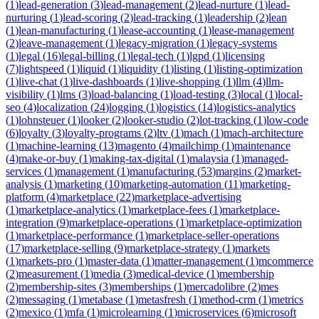
(
1
)
lead-generation
(
3
)
lead-management
(
2
)
lead-nurture
(
1
)
lead-
nurturing
(
1
)
lead-scoring
(
2
)
lead-tracking
(
1
)
leadership
(
2
)
lean
(
1
)
lean-manufacturing
(
1
)
lease-accounting
(
1
)
lease-management
(
2
)
leave-management
(
1
)
legacy-migration
(
1
)
legacy-systems
(
1
)
legal
(
16
)
legal-billing
(
1
)
legal-tech
(
1
)
lgpd
(
1
)
licensing
(
7
)
lightspeed
(
1
)
liquid
(
1
)
liquidity
(
1
)
listing
(
1
)
listing-optimization
(
1
)
live-chat
(
1
)
live-dashboards
(
1
)
live-shopping
(
1
)
llm
(
4
)
llm-
visibility
(
1
)
lms
(
3
)
load-balancing
(
1
)
load-testing
(
3
)
local
(
1
)
local-
seo
(
4
)
localization
(
24
)
logging
(
1
)
logistics
(
14
)
logistics-analytics
(
1
)
lohnsteuer
(
1
)
looker
(
2
)
looker-studio
(
2
)
lot-tracking
(
1
)
low-code
(
6
)
loyalty
(
3
)
loyalty-programs
(
2
)
ltv
(
1
)
mach
(
1
)
mach-architecture
(
1
)
machine-learning
(
13
)
magento
(
4
)
mailchimp
(
1
)
maintenance
(
4
)
make-or-buy
(
1
)
making-tax-digital
(
1
)
malaysia
(
1
)
managed-
services
(
1
)
management
(
1
)
manufacturing
(
53
)
margins
(
2
)
market-
analysis
(
1
)
marketing
(
10
)
marketing-automation
(
11
)
marketing-
platform
(
4
)
marketplace
(
22
)
marketplace-advertising
(
1
)
marketplace-analytics
(
1
)
marketplace-fees
(
1
)
marketplace-
integration
(
9
)
marketplace-operations
(
1
)
marketplace-optimization
(
1
)
marketplace-performance
(
1
)
marketplace-seller-operations
(
17
)
marketplace-selling
(
9
)
marketplace-strategy
(
1
)
markets
(
1
)
markets-pro
(
1
)
master-data
(
1
)
matter-management
(
1
)
mcommerce
(
2
)
measurement
(
1
)
media
(
3
)
medical-device
(
1
)
membership
(
2
)
membership-sites
(
3
)
memberships
(
1
)
mercadolibre
(
2
)
mes
(
2
)
messaging
(
1
)
metabase
(
1
)
metasfresh
(
1
)
method-crm
(
1
)
metrics
(
2
)
mexico
(
1
)
mfa
(
1
)
microlearning
(
1
)
microservices
(
6
)
microsoft