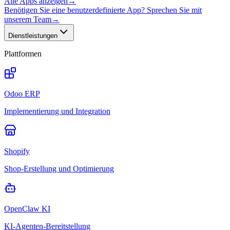
Alle Apps anzeigen
→
Benötigen Sie eine benutzerdefinierte App? Sprechen Sie mit
unserem Team
→
Dienstleistungen
Plattformen
Odoo ERP
Implementierung und Integration
Shopify
Shop-Erstellung und Optimierung
OpenClaw KI
KI-Agenten-Bereitstellung