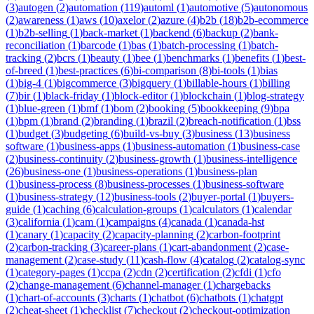
(
3
)
autogen
(
2
)
automation
(
119
)
automl
(
1
)
automotive
(
5
)
autonomous
(
2
)
awareness
(
1
)
aws
(
10
)
axelor
(
2
)
azure
(
4
)
b2b
(
18
)
b2b-ecommerce
(
1
)
b2b-selling
(
1
)
back-market
(
1
)
backend
(
6
)
backup
(
2
)
bank-
reconciliation
(
1
)
barcode
(
1
)
bas
(
1
)
batch-processing
(
1
)
batch-
tracking
(
2
)
bcrs
(
1
)
beauty
(
1
)
bee
(
1
)
benchmarks
(
1
)
benefits
(
1
)
best-
of-breed
(
1
)
best-practices
(
6
)
bi-comparison
(
8
)
bi-tools
(
1
)
bias
(
1
)
big-4
(
1
)
bigcommerce
(
3
)
bigquery
(
1
)
billable-hours
(
1
)
billing
(
7
)
bir
(
1
)
black-friday
(
1
)
block-editor
(
1
)
blockchain
(
1
)
blog-strategy
(
1
)
blue-green
(
1
)
bmf
(
1
)
bom
(
2
)
booking
(
5
)
bookkeeping
(
9
)
bpa
(
1
)
bpm
(
1
)
brand
(
2
)
branding
(
1
)
brazil
(
2
)
breach-notification
(
1
)
bss
(
1
)
budget
(
3
)
budgeting
(
6
)
build-vs-buy
(
3
)
business
(
13
)
business
software
(
1
)
business-apps
(
1
)
business-automation
(
1
)
business-case
(
2
)
business-continuity
(
2
)
business-growth
(
1
)
business-intelligence
(
26
)
business-one
(
1
)
business-operations
(
1
)
business-plan
(
1
)
business-process
(
8
)
business-processes
(
1
)
business-software
(
1
)
business-strategy
(
12
)
business-tools
(
2
)
buyer-portal
(
1
)
buyers-
guide
(
1
)
caching
(
6
)
calculation-groups
(
1
)
calculators
(
1
)
calendar
(
3
)
california
(
1
)
cam
(
1
)
campaigns
(
4
)
canada
(
1
)
canada-hst
(
1
)
canary
(
1
)
capacity
(
2
)
capacity-planning
(
2
)
carbon-footprint
(
2
)
carbon-tracking
(
3
)
career-plans
(
1
)
cart-abandonment
(
2
)
case-
management
(
2
)
case-study
(
11
)
cash-flow
(
4
)
catalog
(
2
)
catalog-sync
(
1
)
category-pages
(
1
)
ccpa
(
2
)
cdn
(
2
)
certification
(
2
)
cfdi
(
1
)
cfo
(
2
)
change-management
(
6
)
channel-manager
(
1
)
chargebacks
(
1
)
chart-of-accounts
(
3
)
charts
(
1
)
chatbot
(
6
)
chatbots
(
1
)
chatgpt
(
2
)
cheat-sheet
(
1
)
checklist
(
7
)
checkout
(
2
)
checkout-optimization