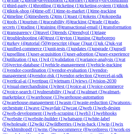
(
1
)
textile
(
2
)
theme-development
(
2
)
themes
(
1
)
theory-of-constraints
(
1
)
third-party
(
1
)
throttling
(
1
)
ticketing
(
1
)
ticketing-system
(
1
)
tiktok
(
1
)
tiktok-shop
(
4
)
time-off
(
1
)
time-to-market
(
1
)
time-tracking
(
2
)
timeline
(
5
)
timesheets
(
2
)
tms
(
1
)
toast
(
1
)
tokens
(
3
)
tokopedia
(
1
)
tools
(
1
)
tourism
(
1
)
traceability
(
6
)
tracking
(
2
)
trade
(
1
)
trade-
secrets
(
1
)
trading
(
1
)
training
(
8
)
transactional-email
(
1
)
transformation
(
1
)
transparency
(
3
)
travel
(
3
)
trends
(
2
)
trendyol
(
1
)
triage
(
1
)
troubleshooting
(
40
)
trust
(
1
)
tryton
(
1
)
tuning
(
2
)
turborepo
(
1
)
turkey
(
4
)
tutorial
(
50
)
typescript
(
4
)
uae
(
3
)
uat
(
1
)
uk
(
2
)
uk-vat
(
1
)
unified-commerce
(
1
)
unit-tests
(
1
)
updates
(
1
)
upgrade
(
3
)
upsell
(
1
)
upselling
(
1
)
user-acquisition
(
1
)
user-adoption
(
2
)
user-experience
(
3
)
utilization
(
1
)
ux
(
1
)
v4
(
1
)
validation
(
1
)
variance-analysis
(
1
)
vat
(
16
)
vector-database
(
1
)
vehicle-management
(
1
)
vehicle-tracking
(
1
)
vendor-coordination
(
1
)
vendor-evaluation
(
1
)
vendor-
management
(
4
)
vendor-risk
(
1
)
vendor-selection
(
2
)
vercel-ai-sdk
(
1
)
vertical-ai
(
1
)
vertipaq
(
1
)
vietnam
(
1
)
views
(
1
)
vision-2030
(
1
)
visual-merchandising
(
1
)
vitest
(
1
)
voice-ai
(
1
)
voice-commerce
(
2
)
voice-search
(
1
)
vulnerability
(
1
)
waf
(
1
)
walmart
(
3
)
walmart-
marketplace
(
1
)
warehouse
(
13
)
warehouse-automation
(
2
)
warehouse-management
(
1
)
wasm
(
1
)
waste-reduction
(
2
)
watsonx-
orchestrate
(
1
)
wave
(
2
)
wayfair
(
2
)
wcag
(
2
)
web
(
1
)
web-design
(
2
)
web-development
(
1
)
web-scraping
(
1
)
web3
(
1
)
webhooks
(
7
)
website
(
1
)
website-builder
(
1
)
whatsapp
(
1
)
white-label
(
6
)
wholesale
(
12
)
wiki
(
2
)
wildberries
(
1
)
win-back
(
1
)
wip
(
1
)
wix
(
2
)
wkhtmltopdf
(
1
)
wms
(
5
)
woocommerce
(
8
)
wordpress
(
1
)
work-os