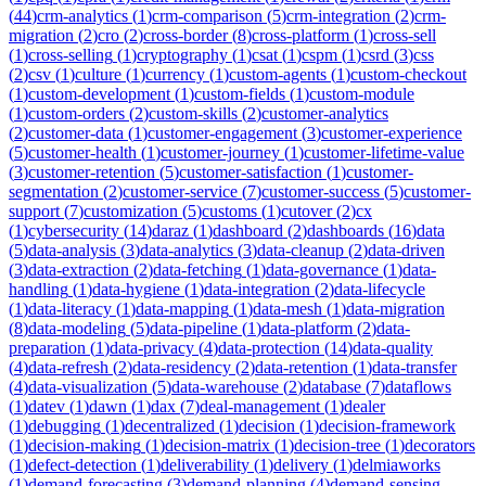
(
44
)
crm-analytics
(
1
)
crm-comparison
(
5
)
crm-integration
(
2
)
crm-
migration
(
2
)
cro
(
2
)
cross-border
(
8
)
cross-platform
(
1
)
cross-sell
(
1
)
cross-selling
(
1
)
cryptography
(
1
)
csat
(
1
)
cspm
(
1
)
csrd
(
3
)
css
(
2
)
csv
(
1
)
culture
(
1
)
currency
(
1
)
custom-agents
(
1
)
custom-checkout
(
1
)
custom-development
(
1
)
custom-fields
(
1
)
custom-module
(
1
)
custom-orders
(
2
)
custom-skills
(
2
)
customer-analytics
(
2
)
customer-data
(
1
)
customer-engagement
(
3
)
customer-experience
(
5
)
customer-health
(
1
)
customer-journey
(
1
)
customer-lifetime-value
(
3
)
customer-retention
(
5
)
customer-satisfaction
(
1
)
customer-
segmentation
(
2
)
customer-service
(
7
)
customer-success
(
5
)
customer-
support
(
7
)
customization
(
5
)
customs
(
1
)
cutover
(
2
)
cx
(
1
)
cybersecurity
(
14
)
daraz
(
1
)
dashboard
(
2
)
dashboards
(
16
)
data
(
5
)
data-analysis
(
3
)
data-analytics
(
3
)
data-cleanup
(
2
)
data-driven
(
3
)
data-extraction
(
2
)
data-fetching
(
1
)
data-governance
(
1
)
data-
handling
(
1
)
data-hygiene
(
1
)
data-integration
(
2
)
data-lifecycle
(
1
)
data-literacy
(
1
)
data-mapping
(
1
)
data-mesh
(
1
)
data-migration
(
8
)
data-modeling
(
5
)
data-pipeline
(
1
)
data-platform
(
2
)
data-
preparation
(
1
)
data-privacy
(
4
)
data-protection
(
14
)
data-quality
(
4
)
data-refresh
(
2
)
data-residency
(
2
)
data-retention
(
1
)
data-transfer
(
4
)
data-visualization
(
5
)
data-warehouse
(
2
)
database
(
7
)
dataflows
(
1
)
datev
(
1
)
dawn
(
1
)
dax
(
7
)
deal-management
(
1
)
dealer
(
1
)
debugging
(
1
)
decentralized
(
1
)
decision
(
1
)
decision-framework
(
1
)
decision-making
(
1
)
decision-matrix
(
1
)
decision-tree
(
1
)
decorators
(
1
)
defect-detection
(
1
)
deliverability
(
1
)
delivery
(
1
)
delmiaworks
(
1
)
demand-forecasting
(
3
)
demand-planning
(
4
)
demand-sensing