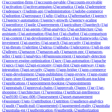
(
1
)
accounting-firms
(
1
)
accounts-payable
(
3
)
accounts-receivable
(
1
)
activation
(
1
)
activecampaign
(
2
)
acumatica
(
1
)
ada
(
2
)
adempiere
(
1
)
adequacy
(
1
)
admin-api
(
1
)
administration
(
1
)
adobe-commerce
(
2
)
adoption
(
2
)
aerospace
(
1
)
afip
(
1
)
africa
(
2
)
aftermarket
(
1
)
agency
(
13
)
agency-automation
(
1
)
agency-growth
(
2
)
agency-scaling
(
1
)
agentforce
(
1
)
agile
(
2
)
agreements
(
1
)
agriculture
(
3
)
agritech
(
1
)
ai
(
62
)
ai-agent
(
1
)
ai-agents
(
38
)
ai-analytics
(
2
)
ai-architecture
(
2
)
ai-
assistants
(
1
)
ai-automation
(
6
)
ai-bot
(
1
)
ai-chatbot
(
1
)
ai-comparison
(
1
)
ai-content
(
1
)
ai-development
(
1
)
ai-ethics
(
1
)
ai-frameworks
(
2
)
ai-
investment
(
1
)
ai-queries
(
1
)
ai-search
(
3
)
ai-security
(
1
)
ai-testing
(
1
)
ai-threats
(
1
)
alerting
(
2
)
alexa
(
1
)
alibaba
(
1
)
aliexpress
(
1
)
all-in-one
(
2
)
allegro
(
2
)
amazon
(
7
)
amazon-ads
(
1
)
amazon-ppc
(
1
)
amazon-
seller
(
1
)
aml
(
1
)
analytics
(
40
)
announcement
(
1
)
anomaly-detection
(
1
)
answer-engine-optimization
(
1
)
aov
(
1
)
ap-automation
(
1
)
apache
(
1
)
apcs
(
1
)
api
(
22
)
api-economy
(
1
)
api-first
(
2
)
api-gateway
(
1
)
api-
integration
(
3
)
api-security
(
2
)
apm
(
1
)
app-bridge
(
1
)
app-commerce
(
1
)
app-development
(
2
)
app-publishing
(
1
)
app-review
(
1
)
app-router
(
1
)
app-store
(
1
)
apparel
(
3
)
appi
(
1
)
apple-pay
(
1
)
applicant-tracking
(
1
)
applications
(
1
)
appointment-booking
(
2
)
appointments
(
1
)
appraisals
(
1
)
approval-chains
(
1
)
approvals
(
3
)
apps
(
1
)
ar
(
1
)
ar-
shopping
(
1
)
architecture
(
17
)
argentina
(
1
)
artificial-intelligence
(
2
)
as9100
(
1
)
asc-606
(
3
)
assessment
(
2
)
asset-management
(
4
)
assistant
(
1
)
ato
(
1
)
attribution
(
1
)
attrition
(
1
)
audience-analytics
(
1
)
audit
(
7
)
audit-trail
(
1
)
augmented
(
1
)
augmented-reality
(
2
)
australia
(
2
)
australia-gst
(
1
)
authentication
(
6
)
authentik
(
2
)
authorization