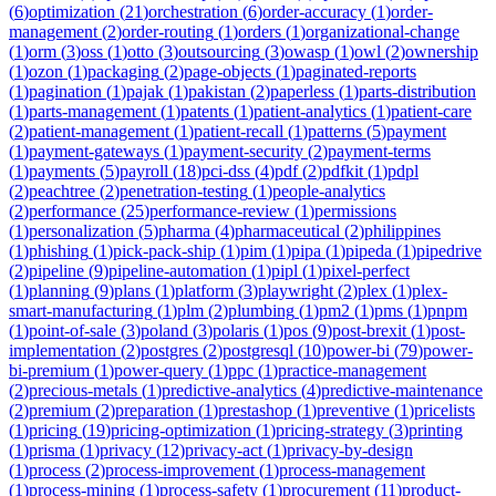
(
6
)
optimization
(
21
)
orchestration
(
6
)
order-accuracy
(
1
)
order-
management
(
2
)
order-routing
(
1
)
orders
(
1
)
organizational-change
(
1
)
orm
(
3
)
oss
(
1
)
otto
(
3
)
outsourcing
(
3
)
owasp
(
1
)
owl
(
2
)
ownership
(
1
)
ozon
(
1
)
packaging
(
2
)
page-objects
(
1
)
paginated-reports
(
1
)
pagination
(
1
)
pajak
(
1
)
pakistan
(
2
)
paperless
(
1
)
parts-distribution
(
1
)
parts-management
(
1
)
patents
(
1
)
patient-analytics
(
1
)
patient-care
(
2
)
patient-management
(
1
)
patient-recall
(
1
)
patterns
(
5
)
payment
(
1
)
payment-gateways
(
1
)
payment-security
(
2
)
payment-terms
(
1
)
payments
(
5
)
payroll
(
18
)
pci-dss
(
4
)
pdf
(
2
)
pdfkit
(
1
)
pdpl
(
2
)
peachtree
(
2
)
penetration-testing
(
1
)
people-analytics
(
2
)
performance
(
25
)
performance-review
(
1
)
permissions
(
1
)
personalization
(
5
)
pharma
(
4
)
pharmaceutical
(
2
)
philippines
(
1
)
phishing
(
1
)
pick-pack-ship
(
1
)
pim
(
1
)
pipa
(
1
)
pipeda
(
1
)
pipedrive
(
2
)
pipeline
(
9
)
pipeline-automation
(
1
)
pipl
(
1
)
pixel-perfect
(
1
)
planning
(
9
)
plans
(
1
)
platform
(
3
)
playwright
(
2
)
plex
(
1
)
plex-
smart-manufacturing
(
1
)
plm
(
2
)
plumbing
(
1
)
pm2
(
1
)
pms
(
1
)
pnpm
(
1
)
point-of-sale
(
3
)
poland
(
3
)
polaris
(
1
)
pos
(
9
)
post-brexit
(
1
)
post-
implementation
(
2
)
postgres
(
2
)
postgresql
(
10
)
power-bi
(
79
)
power-
bi-premium
(
1
)
power-query
(
1
)
ppc
(
1
)
practice-management
(
2
)
precious-metals
(
1
)
predictive-analytics
(
4
)
predictive-maintenance
(
2
)
premium
(
2
)
preparation
(
1
)
prestashop
(
1
)
preventive
(
1
)
pricelists
(
1
)
pricing
(
19
)
pricing-optimization
(
1
)
pricing-strategy
(
3
)
printing
(
1
)
prisma
(
1
)
privacy
(
12
)
privacy-act
(
1
)
privacy-by-design
(
1
)
process
(
2
)
process-improvement
(
1
)
process-management
(
1
)
process-mining
(
1
)
process-safety
(
1
)
procurement
(
11
)
product-