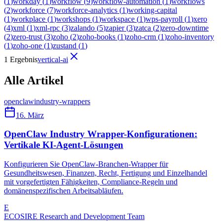
(
1
)
workday
(
1
)
workflow
(
9
)
workflow-automation
(
1
)
workflows
(
2
)
workforce
(
7
)
workforce-analytics
(
1
)
working-capital
(
1
)
workplace
(
1
)
workshops
(
1
)
workspace
(
1
)
wps-payroll
(
1
)
xero
(
4
)
xml
(
1
)
xml-rpc
(
3
)
zalando
(
5
)
zapier
(
3
)
zatca
(
2
)
zero-downtime
(
2
)
zero-trust
(
3
)
zoho
(
2
)
zoho-books
(
1
)
zoho-crm
(
1
)
zoho-inventory
(
1
)
zoho-one
(
1
)
zustand
(
1
)
1 Ergebnis
vertical-ai
Alle Artikel
openclaw
industry-wrappers
16. März
OpenClaw Industry Wrapper-Konfigurationen:
Vertikale KI-Agent-Lösungen
Konfigurieren Sie OpenClaw-Branchen-Wrapper für
Gesundheitswesen, Finanzen, Recht, Fertigung und Einzelhandel
mit vorgefertigten Fähigkeiten, Compliance-Regeln und
domänenspezifischen Arbeitsabläufen.
E
ECOSIRE Research and Development Team