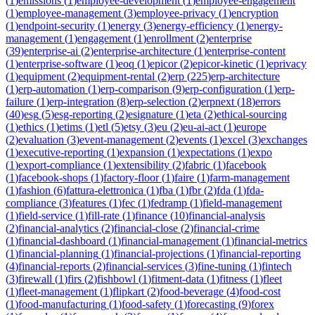
(
1
)
emissions
(
1
)
employee-development
(
1
)
employee-engagement
(
1
)
employee-management
(
3
)
employee-privacy
(
1
)
encryption
(
1
)
endpoint-security
(
1
)
energy
(
3
)
energy-efficiency
(
1
)
energy-
management
(
1
)
engagement
(
1
)
enrollment
(
2
)
enterprise
(
39
)
enterprise-ai
(
2
)
enterprise-architecture
(
1
)
enterprise-content
(
1
)
enterprise-software
(
1
)
eoq
(
1
)
epicor
(
2
)
epicor-kinetic
(
1
)
eprivacy
(
1
)
equipment
(
2
)
equipment-rental
(
2
)
erp
(
225
)
erp-architecture
(
1
)
erp-automation
(
1
)
erp-comparison
(
9
)
erp-configuration
(
1
)
erp-
failure
(
1
)
erp-integration
(
8
)
erp-selection
(
2
)
erpnext
(
18
)
errors
(
40
)
esg
(
5
)
esg-reporting
(
2
)
esignature
(
1
)
eta
(
2
)
ethical-sourcing
(
1
)
ethics
(
1
)
etims
(
1
)
etl
(
5
)
etsy
(
3
)
eu
(
2
)
eu-ai-act
(
1
)
europe
(
2
)
evaluation
(
3
)
event-management
(
2
)
events
(
1
)
excel
(
3
)
exchanges
(
1
)
executive-reporting
(
1
)
expansion
(
1
)
expectations
(
1
)
expo
(
1
)
export-compliance
(
1
)
extensibility
(
2
)
fabric
(
1
)
facebook
(
1
)
facebook-shops
(
1
)
factory-floor
(
1
)
faire
(
1
)
farm-management
(
1
)
fashion
(
6
)
fattura-elettronica
(
1
)
fba
(
1
)
fbr
(
2
)
fda
(
1
)
fda-
compliance
(
3
)
features
(
1
)
fec
(
1
)
fedramp
(
1
)
field-management
(
1
)
field-service
(
1
)
fill-rate
(
1
)
finance
(
10
)
financial-analysis
(
2
)
financial-analytics
(
2
)
financial-close
(
2
)
financial-crime
(
1
)
financial-dashboard
(
1
)
financial-management
(
1
)
financial-metrics
(
1
)
financial-planning
(
1
)
financial-projections
(
1
)
financial-reporting
(
4
)
financial-reports
(
2
)
financial-services
(
3
)
fine-tuning
(
1
)
fintech
(
3
)
firewall
(
1
)
firs
(
2
)
fishbowl
(
1
)
fitment-data
(
1
)
fitness
(
1
)
fleet
(
1
)
fleet-management
(
1
)
flipkart
(
2
)
food-beverage
(
4
)
food-cost
(
1
)
food-manufacturing
(
1
)
food-safety
(
1
)
forecasting
(
9
)
forex