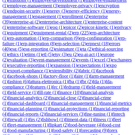
(
1
)
emissions
(
1
)
employee-development
(
1
)
employee-engagement
(
1
)
employee-management
(
3
)
employee-privacy
(
1
)
encryption
(
1
)
endpoint-security
(
1
)
energy
(
3
)
energy-efficiency
(
1
)
energy-
management
(
1
)
engagement
(
1
)
enrollment
(
2
)
enterprise
(
39
)
enterprise-ai
(
2
)
enterprise-architecture
(
1
)
enterprise-content
(
1
)
enterprise-software
(
1
)
eoq
(
1
)
epicor
(
2
)
epicor-kinetic
(
1
)
eprivacy
(
1
)
equipment
(
2
)
equipment-rental
(
2
)
erp
(
225
)
erp-architecture
(
1
)
erp-automation
(
1
)
erp-comparison
(
9
)
erp-configuration
(
1
)
erp-
failure
(
1
)
erp-integration
(
8
)
erp-selection
(
2
)
erpnext
(
18
)
errors
(
40
)
esg
(
5
)
esg-reporting
(
2
)
esignature
(
1
)
eta
(
2
)
ethical-sourcing
(
1
)
ethics
(
1
)
etims
(
1
)
etl
(
5
)
etsy
(
3
)
eu
(
2
)
eu-ai-act
(
1
)
europe
(
2
)
evaluation
(
3
)
event-management
(
2
)
events
(
1
)
excel
(
3
)
exchanges
(
1
)
executive-reporting
(
1
)
expansion
(
1
)
expectations
(
1
)
expo
(
1
)
export-compliance
(
1
)
extensibility
(
2
)
fabric
(
1
)
facebook
(
1
)
facebook-shops
(
1
)
factory-floor
(
1
)
faire
(
1
)
farm-management
(
1
)
fashion
(
6
)
fattura-elettronica
(
1
)
fba
(
1
)
fbr
(
2
)
fda
(
1
)
fda-
compliance
(
3
)
features
(
1
)
fec
(
1
)
fedramp
(
1
)
field-management
(
1
)
field-service
(
1
)
fill-rate
(
1
)
finance
(
10
)
financial-analysis
(
2
)
financial-analytics
(
2
)
financial-close
(
2
)
financial-crime
(
1
)
financial-dashboard
(
1
)
financial-management
(
1
)
financial-metrics
(
1
)
financial-planning
(
1
)
financial-projections
(
1
)
financial-reporting
(
4
)
financial-reports
(
2
)
financial-services
(
3
)
fine-tuning
(
1
)
fintech
(
3
)
firewall
(
1
)
firs
(
2
)
fishbowl
(
1
)
fitment-data
(
1
)
fitness
(
1
)
fleet
(
1
)
fleet-management
(
1
)
flipkart
(
2
)
food-beverage
(
4
)
food-cost
(
1
)
food-manufacturing
(
1
)
food-safety
(
1
)
forecasting
(
9
)
forex