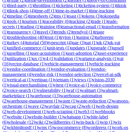
(
1
)
textile
(
2
)
theme-development
(
2
)
themes
(
1
)
theory-of-constraints
(
1
)
third-party
(
1
)
throttling
(
1
)
ticketing
(
1
)
ticketing-system
(
1
)
tiktok
(
1
)
tiktok-shop
(
4
)
time-off
(
1
)
time-to-market
(
1
)
time-tracking
(
2
)
timeline
(
5
)
timesheets
(
2
)
tms
(
1
)
toast
(
1
)
tokens
(
3
)
tokopedia
(
1
)
tools
(
1
)
tourism
(
1
)
traceability
(
6
)
tracking
(
2
)
trade
(
1
)
trade-
secrets
(
1
)
trading
(
1
)
training
(
8
)
transactional-email
(
1
)
transformation
(
1
)
transparency
(
3
)
travel
(
3
)
trends
(
2
)
trendyol
(
1
)
triage
(
1
)
troubleshooting
(
40
)
trust
(
1
)
tryton
(
1
)
tuning
(
2
)
turborepo
(
1
)
turkey
(
4
)
tutorial
(
50
)
typescript
(
4
)
uae
(
3
)
uat
(
1
)
uk
(
2
)
uk-vat
(
1
)
unified-commerce
(
1
)
unit-tests
(
1
)
updates
(
1
)
upgrade
(
3
)
upsell
(
1
)
upselling
(
1
)
user-acquisition
(
1
)
user-adoption
(
2
)
user-experience
(
3
)
utilization
(
1
)
ux
(
1
)
v4
(
1
)
validation
(
1
)
variance-analysis
(
1
)
vat
(
16
)
vector-database
(
1
)
vehicle-management
(
1
)
vehicle-tracking
(
1
)
vendor-coordination
(
1
)
vendor-evaluation
(
1
)
vendor-
management
(
4
)
vendor-risk
(
1
)
vendor-selection
(
2
)
vercel-ai-sdk
(
1
)
vertical-ai
(
1
)
vertipaq
(
1
)
vietnam
(
1
)
views
(
1
)
vision-2030
(
1
)
visual-merchandising
(
1
)
vitest
(
1
)
voice-ai
(
1
)
voice-commerce
(
2
)
voice-search
(
1
)
vulnerability
(
1
)
waf
(
1
)
walmart
(
3
)
walmart-
marketplace
(
1
)
warehouse
(
13
)
warehouse-automation
(
2
)
warehouse-management
(
1
)
wasm
(
1
)
waste-reduction
(
2
)
watsonx-
orchestrate
(
1
)
wave
(
2
)
wayfair
(
2
)
wcag
(
2
)
web
(
1
)
web-design
(
2
)
web-development
(
1
)
web-scraping
(
1
)
web3
(
1
)
webhooks
(
7
)
website
(
1
)
website-builder
(
1
)
whatsapp
(
1
)
white-label
(
6
)
wholesale
(
12
)
wiki
(
2
)
wildberries
(
1
)
win-back
(
1
)
wip
(
1
)
wix
(
2
)
wkhtmltopdf
(
1
)
wms
(
5
)
woocommerce
(
8
)
wordpress
(
1
)
work-os