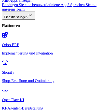
Alle Apps anzeigen
→
Benötigen Sie eine benutzerdefinierte App? Sprechen Sie mit
unserem Team
→
Dienstleistungen
Plattformen
Odoo ERP
Implementierung und Integration
Shopify
Shop-Erstellung und Optimierung
OpenClaw KI
KI-Agenten-Bereitstellung