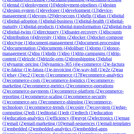
(
1
)
dental
(
1
)
deployment
(
10
)
deployment-pipelines
(
1
)
design
(
2
)
design-system
(
1
)
developer
(
1
)
development
(
13
)
device-
management
(
1
)
devops
(
29
)
devsecops
(
1
)
dgfip
(
1
)
dian
(
1
)
digital
(
1
)
digital-adoption
(
1
)
digital-business
(
1
)
digital-health
(
1
)
digital-
maturity
(
1
)
digital-products
(
1
)
digital-transformation
(
22
)
digital-twin
(
2
)
digital-twins
(
1
)
directquery
(
1
)
disaster-recovery
(
1
)
discounts
(
2
)
distribution
(
4
)
diversity
(
1
)
dms
(
2
)
docker
(
3
)
docker-compose
(
1
)
doctype
(
1
)
document-management
(
3
)
document-processing
(
2
)
documentation
(
2
)
documents
(
4
)
dolibarr
(
1
)
domo
(
1
)
donor-
management
(
2
)
dpa
(
1
)
dpdp
(
1
)
dpo
(
1
)
drip-campaigns
(
1
)
drip-
content
(
1
)
drizzle
(
3
)
drizzle-orm
(
2
)
dropshipping
(
3
)
dubai
(
1
)
dynamic-pricing
(
3
)
dynamics-365
(
4
)
e-commerce
(
2
)
e-factura
(
1
)
e-faktur
(
1
)
e-fatura
(
1
)
e-invoicing
(
5
)
e-way-bill
(
1
)
e2e
(
2
)
eaa
(
1
)
ebay
(
3
)
ec2
(
1
)
ecm
(
1
)
ecommerce
(
178
)
ecommerce-analytics
(
3
)
ecommerce-costs
(
1
)
ecommerce-logistics
(
1
)
ecommerce-
marketing
(
2
)
ecommerce-metrics
(
2
)
ecommerce-operations
(
2
)
ecommerce-payments
(
1
)
ecommerce-platform
(
2
)
ecommerce-
reporting
(
1
)
ecommerce-scaling
(
1
)
ecommerce-security
(
1
)
ecommerce-seo
(
3
)
ecommerce-shipping
(
1
)
ecommerce-
technology
(
1
)
ecommerce-trends
(
1
)
ecosire
(
7
)
ecosystem
(
1
)
edge-
computing
(
2
)
edi
(
1
)
editorial
(
1
)
edr
(
1
)
edtech
(
1
)
education
(
4
)
education-analytics
(
1
)
efficiency
(
8
)
egypt
(
2
)
electronics
(
1
)
emag
(
1
)
email
(
2
)
email-marketing
(
10
)
email-sequences
(
1
)
email-templates
(
1
)
embedded
(
2
)
embedded-analytics
(
5
)
embedded-apps