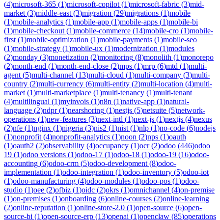
(
4
)
microsoft-365
(
1
)
microsoft-copilot
(
1
)
microsoft-fabric
(
3
)
mid-
market
(
3
)
middle-east
(
3
)
migration
(
29
)
migrations
(
1
)
mobile
(
1
)
mobile-analytics
(
1
)
mobile-app
(
1
)
mobile-apps
(
1
)
mobile-bi
(
1
)
mobile-checkout
(
1
)
mobile-commerce
(
14
)
mobile-cro
(
1
)
mobile-
first
(
1
)
mobile-optimization
(
1
)
mobile-payments
(
1
)
mobile-seo
(
1
)
mobile-strategy
(
1
)
mobile-ux
(
1
)
modernization
(
1
)
modules
(
2
)
monday
(
3
)
monetization
(
2
)
monitoring
(
8
)
monolith
(
1
)
monorepo
(
2
)
month-end
(
1
)
month-end-close
(
2
)
mps
(
1
)
mrp
(
6
)
mtd
(
1
)
multi-
agent
(
5
)
multi-channel
(
13
)
multi-cloud
(
1
)
multi-company
(
3
)
multi-
country
(
2
)
multi-currency
(
6
)
multi-entity
(
2
)
multi-location
(
4
)
multi-
market
(
1
)
multi-marketplace
(
1
)
multi-tenancy
(
1
)
multi-tenant
(
4
)
multilingual
(
1
)
myinvois
(
1
)
n8n
(
1
)
native-app
(
1
)
natural-
language
(
2
)
ndpr
(
1
)
nearshoring
(
1
)
nestjs
(
5
)
netsuite
(
5
)
network-
operations
(
1
)
new-features
(
3
)
next-intl
(
1
)
next-js
(
1
)
nextjs
(
4
)
nexus
(
2
)
nfe
(
1
)
nginx
(
1
)
nigeria
(
3
)
nis2
(
1
)
nist
(
1
)
nlp
(
1
)
no-code
(
6
)
nodejs
(
1
)
nonprofit
(
4
)
nonprofit-analytics
(
1
)
noon
(
2
)
nps
(
1
)
oauth
(
1
)
oauth2
(
2
)
observability
(
4
)
occupancy
(
1
)
ocr
(
2
)
odoo
(
446
)
odoo
19
(
1
)
odoo versions
(
1
)
odoo-17
(
1
)
odoo-18
(
1
)
odoo-19
(
16
)
odoo-
accounting
(
6
)
odoo-crm
(
5
)
odoo-development
(
8
)
odoo-
implementation
(
1
)
odoo-integration
(
1
)
odoo-inventory
(
5
)
odoo-iot
(
1
)
odoo-manufacturing
(
4
)
odoo-modules
(
1
)
odoo-pos
(
1
)
odoo-
studio
(
1
)
oee
(
2
)
ofbiz
(
1
)
oidc
(
2
)
okrs
(
1
)
omnichannel
(
4
)
on-premise
(
1
)
on-premises
(
1
)
onboarding
(
6
)
online-courses
(
2
)
online-learning
(
2
)
online-reputation
(
1
)
online-store-2.0
(
1
)
open-source
(
6
)
open-
source-bi
(
1
)
open-source-erp
(
13
)
openai
(
1
)
openclaw
(
85
)
operations