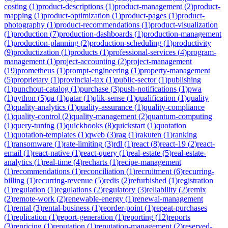
costing
(
1
)
product-descriptions
(
1
)
product-management
(
2
)
product-
mapping
(
1
)
product-optimization
(
1
)
product-pages
(
1
)
product-
photography
(
1
)
product-recommendations
(
1
)
product-visualization
(
1
)
production
(
7
)
production-dashboards
(
1
)
production-management
(
1
)
production-planning
(
2
)
production-scheduling
(
1
)
productivity
(
9
)
productization
(
1
)
products
(
1
)
professional-services
(
4
)
program-
management
(
1
)
project-accounting
(
2
)
project-management
(
19
)
prometheus
(
1
)
prompt-engineering
(
1
)
property-management
(
5
)
proprietary
(
1
)
provincial-tax
(
1
)
public-sector
(
1
)
publishing
(
1
)
punchout-catalog
(
1
)
purchase
(
3
)
push-notifications
(
1
)
pwa
(
1
)
python
(
5
)
qa
(
1
)
qatar
(
1
)
qlik-sense
(
1
)
qualification
(
1
)
quality
(
3
)
quality-analytics
(
1
)
quality-assurance
(
1
)
quality-compliance
(
1
)
quality-control
(
2
)
quality-management
(
2
)
quantum-computing
(
1
)
query-tuning
(
1
)
quickbooks
(
8
)
quickstart
(
1
)
quotation
(
1
)
quotation-templates
(
1
)
qweb
(
3
)
rag
(
1
)
rakuten
(
1
)
ranking
(
1
)
ransomware
(
1
)
rate-limiting
(
3
)
rdl
(
1
)
react
(
8
)
react-19
(
2
)
react-
email
(
1
)
react-native
(
1
)
react-query
(
1
)
real-estate
(
5
)
real-estate-
analytics
(
1
)
real-time
(
4
)
recharts
(
1
)
recipe-management
(
1
)
recommendations
(
1
)
reconciliation
(
1
)
recruitment
(
6
)
recurring-
billing
(
1
)
recurring-revenue
(
5
)
redis
(
2
)
refurbished
(
1
)
registration
(
1
)
regulation
(
1
)
regulations
(
2
)
regulatory
(
3
)
reliability
(
2
)
remix
(
2
)
remote-work
(
2
)
renewable-energy
(
1
)
renewal-management
(
1
)
rental
(
3
)
rental-business
(
1
)
reorder-point
(
1
)
repeat-purchases
(
1
)
replication
(
1
)
report-generation
(
1
)
reporting
(
12
)
reports
(
3
)
repricing
(
1
)
reputation
(
1
)
reputation-management
(
2
)
reserved-