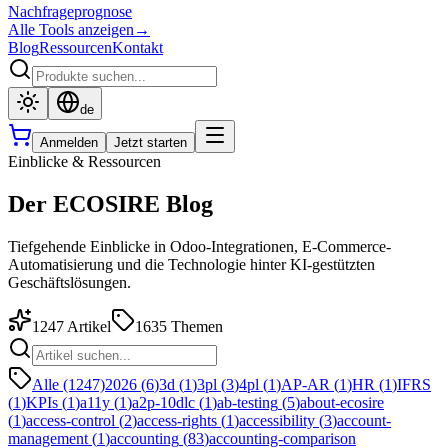
Nachfrageprognose
Alle Tools anzeigen
→
Blog
Ressourcen
Kontakt
de
Anmelden
Jetzt starten
Einblicke & Ressourcen
Der ECOSIRE Blog
Tiefgehende Einblicke in Odoo-Integrationen, E-Commerce-
Automatisierung und die Technologie hinter KI-gestützten
Geschäftslösungen.
1247
Artikel
1635
Themen
Alle (1247)
2026
(
6
)
3d
(
1
)
3pl
(
3
)
4pl
(
1
)
AP-AR
(
1
)
HR
(
1
)
IFRS
(
1
)
KPIs
(
1
)
a11y
(
1
)
a2p-10dlc
(
1
)
ab-testing
(
5
)
about-ecosire
(
1
)
access-control
(
2
)
access-rights
(
1
)
accessibility
(
3
)
account-
management
(
1
)
accounting
(
83
)
accounting-comparison