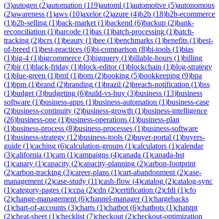
(
3
)
autogen
(
2
)
automation
(
119
)
automl
(
1
)
automotive
(
5
)
autonomous
(
2
)
awareness
(
1
)
aws
(
10
)
axelor
(
2
)
azure
(
4
)
b2b
(
18
)
b2b-ecommerce
(
1
)
b2b-selling
(
1
)
back-market
(
1
)
backend
(
6
)
backup
(
2
)
bank-
reconciliation
(
1
)
barcode
(
1
)
bas
(
1
)
batch-processing
(
1
)
batch-
tracking
(
2
)
bcrs
(
1
)
beauty
(
1
)
bee
(
1
)
benchmarks
(
1
)
benefits
(
1
)
best-
of-breed
(
1
)
best-practices
(
6
)
bi-comparison
(
8
)
bi-tools
(
1
)
bias
(
1
)
big-4
(
1
)
bigcommerce
(
3
)
bigquery
(
1
)
billable-hours
(
1
)
billing
(
7
)
bir
(
1
)
black-friday
(
1
)
block-editor
(
1
)
blockchain
(
1
)
blog-strategy
(
1
)
blue-green
(
1
)
bmf
(
1
)
bom
(
2
)
booking
(
5
)
bookkeeping
(
9
)
bpa
(
1
)
bpm
(
1
)
brand
(
2
)
branding
(
1
)
brazil
(
2
)
breach-notification
(
1
)
bss
(
1
)
budget
(
3
)
budgeting
(
6
)
build-vs-buy
(
3
)
business
(
13
)
business
software
(
1
)
business-apps
(
1
)
business-automation
(
1
)
business-case
(
2
)
business-continuity
(
2
)
business-growth
(
1
)
business-intelligence
(
26
)
business-one
(
1
)
business-operations
(
1
)
business-plan
(
1
)
business-process
(
8
)
business-processes
(
1
)
business-software
(
1
)
business-strategy
(
12
)
business-tools
(
2
)
buyer-portal
(
1
)
buyers-
guide
(
1
)
caching
(
6
)
calculation-groups
(
1
)
calculators
(
1
)
calendar
(
3
)
california
(
1
)
cam
(
1
)
campaigns
(
4
)
canada
(
1
)
canada-hst
(
1
)
canary
(
1
)
capacity
(
2
)
capacity-planning
(
2
)
carbon-footprint
(
2
)
carbon-tracking
(
3
)
career-plans
(
1
)
cart-abandonment
(
2
)
case-
management
(
2
)
case-study
(
11
)
cash-flow
(
4
)
catalog
(
2
)
catalog-sync
(
1
)
category-pages
(
1
)
ccpa
(
2
)
cdn
(
2
)
certification
(
2
)
cfdi
(
1
)
cfo
(
2
)
change-management
(
6
)
channel-manager
(
1
)
chargebacks
(
1
)
chart-of-accounts
(
3
)
charts
(
1
)
chatbot
(
6
)
chatbots
(
1
)
chatgpt
(
2
)
cheat-sheet
(
1
)
checklist
(
7
)
checkout
(
2
)
checkout-optimization