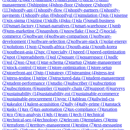
management
(
3
)
shipping
(
4
)
shop-floor
(
2
)
shopee
(
2
)
shopify
(
113
)
shopify-api
(
1
)
shopify-flow
(
1
)
shopify-partners
(
1
)
shopify-
payments
(
1
)
shopify-plus
(
8
)
shopifyql
(
1
)
simulation
(
3
)
sis
(
1
)
sisense
(
1
)
six-sigma
(
1
)
sizing
(
1
)
skills
(
4
)
sku
(
1
)
sla
(
5
)
small-business
(
10
)
smart-factory
(
1
)
smart-narratives
(
1
)
smart-warehouse
(
1
)
smb
(
9
)
sms-marketing
(
5
)
snapshots
(
1
)
snowflake
(
1
)
soc2
(
5
)
social-
commerce
(
5
)
software
(
4
)
software-comparison
(
1
)
software-
development
(
1
)
software-selection
(
2
)
software-stack
(
1
)
solar-energy
(
1
)
solutions
(
1
)
sop
(
2
)
south-africa
(
3
)
south-asia
(
1
)
south-korea
(
1
)
southeast-asia
(
2
)
spc
(
1
)
specialty
(
1
)
speed
(
1
)
speed-optimization
(
2
)
spot
(
1
)
spreadsheets
(
1
)
sql
(
2
)
square
(
1
)
squarespace
(
1
)
ssdlc
(
1
)
ssl
(
2
)
sso
(
2
)
sst
(
1
)
star-schema
(
2
)
startup
(
2
)
state-management
(
1
)
stock-control
(
1
)
store
(
1
)
store-optimization
(
1
)
store-setup
(
2
)
storefront-api
(
3
)
stp
(
1
)
strategy
(
35
)
streaming
(
4
)
stress-test
(
1
)
stress-testing
(
1
)
stripe
(
3
)
structured-data
(
1
)
student-management
(
2
)
student-performance
(
1
)
studio
(
3
)
subscriber
(
1
)
subscription
(
2
)
subscriptions
(
6
)
supplier
(
1
)
supply-chain
(
28
)
support
(
6
)
surveys
(
1
)
sustainability
(
14
)
sustainability-roi
(
1
)
sustainable-ecommerce
(
1
)
sustainable-procurement
(
1
)
sync
(
1
)
tableau
(
3
)
tailwind-css
(
1
)
takealot
(
1
)
talent-acquisition
(
2
)
tally
(
4
)
tally-prime
(
1
)
tanstack
(
1
)
tasks
(
1
)
tax
(
5
)
tax-automation
(
2
)
tax-compliance
(
3
)
taxation
(
1
)
tco
(
5
)
tco-analysis
(
1
)
tds
(
1
)
team
(
1
)
tech
(
1
)
technical
(
1
)
technical-seo
(
4
)
technology
(
2
)
telecom
(
3
)
templates
(
3
)
temu
(
1
)
terraform
(
1
)
territory-management
(
1
)
testing
(
7
)
text-messaging