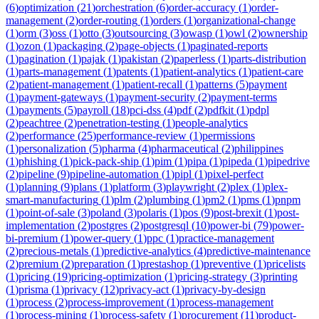
(
6
)
optimization
(
21
)
orchestration
(
6
)
order-accuracy
(
1
)
order-
management
(
2
)
order-routing
(
1
)
orders
(
1
)
organizational-change
(
1
)
orm
(
3
)
oss
(
1
)
otto
(
3
)
outsourcing
(
3
)
owasp
(
1
)
owl
(
2
)
ownership
(
1
)
ozon
(
1
)
packaging
(
2
)
page-objects
(
1
)
paginated-reports
(
1
)
pagination
(
1
)
pajak
(
1
)
pakistan
(
2
)
paperless
(
1
)
parts-distribution
(
1
)
parts-management
(
1
)
patents
(
1
)
patient-analytics
(
1
)
patient-care
(
2
)
patient-management
(
1
)
patient-recall
(
1
)
patterns
(
5
)
payment
(
1
)
payment-gateways
(
1
)
payment-security
(
2
)
payment-terms
(
1
)
payments
(
5
)
payroll
(
18
)
pci-dss
(
4
)
pdf
(
2
)
pdfkit
(
1
)
pdpl
(
2
)
peachtree
(
2
)
penetration-testing
(
1
)
people-analytics
(
2
)
performance
(
25
)
performance-review
(
1
)
permissions
(
1
)
personalization
(
5
)
pharma
(
4
)
pharmaceutical
(
2
)
philippines
(
1
)
phishing
(
1
)
pick-pack-ship
(
1
)
pim
(
1
)
pipa
(
1
)
pipeda
(
1
)
pipedrive
(
2
)
pipeline
(
9
)
pipeline-automation
(
1
)
pipl
(
1
)
pixel-perfect
(
1
)
planning
(
9
)
plans
(
1
)
platform
(
3
)
playwright
(
2
)
plex
(
1
)
plex-
smart-manufacturing
(
1
)
plm
(
2
)
plumbing
(
1
)
pm2
(
1
)
pms
(
1
)
pnpm
(
1
)
point-of-sale
(
3
)
poland
(
3
)
polaris
(
1
)
pos
(
9
)
post-brexit
(
1
)
post-
implementation
(
2
)
postgres
(
2
)
postgresql
(
10
)
power-bi
(
79
)
power-
bi-premium
(
1
)
power-query
(
1
)
ppc
(
1
)
practice-management
(
2
)
precious-metals
(
1
)
predictive-analytics
(
4
)
predictive-maintenance
(
2
)
premium
(
2
)
preparation
(
1
)
prestashop
(
1
)
preventive
(
1
)
pricelists
(
1
)
pricing
(
19
)
pricing-optimization
(
1
)
pricing-strategy
(
3
)
printing
(
1
)
prisma
(
1
)
privacy
(
12
)
privacy-act
(
1
)
privacy-by-design
(
1
)
process
(
2
)
process-improvement
(
1
)
process-management
(
1
)
process-mining
(
1
)
process-safety
(
1
)
procurement
(
11
)
product-