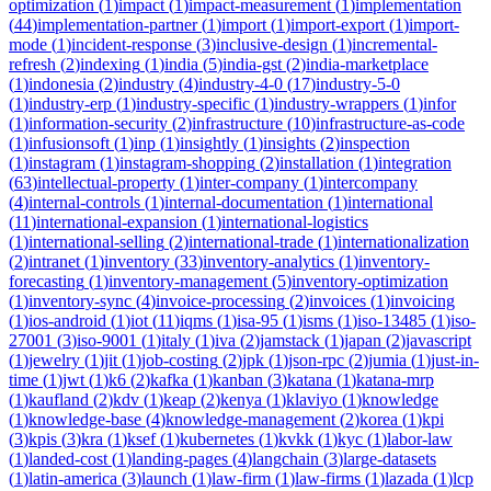
optimization
(
1
)
impact
(
1
)
impact-measurement
(
1
)
implementation
(
44
)
implementation-partner
(
1
)
import
(
1
)
import-export
(
1
)
import-
mode
(
1
)
incident-response
(
3
)
inclusive-design
(
1
)
incremental-
refresh
(
2
)
indexing
(
1
)
india
(
5
)
india-gst
(
2
)
india-marketplace
(
1
)
indonesia
(
2
)
industry
(
4
)
industry-4-0
(
17
)
industry-5-0
(
1
)
industry-erp
(
1
)
industry-specific
(
1
)
industry-wrappers
(
1
)
infor
(
1
)
information-security
(
2
)
infrastructure
(
10
)
infrastructure-as-code
(
1
)
infusionsoft
(
1
)
inp
(
1
)
insightly
(
1
)
insights
(
2
)
inspection
(
1
)
instagram
(
1
)
instagram-shopping
(
2
)
installation
(
1
)
integration
(
63
)
intellectual-property
(
1
)
inter-company
(
1
)
intercompany
(
4
)
internal-controls
(
1
)
internal-documentation
(
1
)
international
(
11
)
international-expansion
(
1
)
international-logistics
(
1
)
international-selling
(
2
)
international-trade
(
1
)
internationalization
(
2
)
intranet
(
1
)
inventory
(
33
)
inventory-analytics
(
1
)
inventory-
forecasting
(
1
)
inventory-management
(
5
)
inventory-optimization
(
1
)
inventory-sync
(
4
)
invoice-processing
(
2
)
invoices
(
1
)
invoicing
(
1
)
ios-android
(
1
)
iot
(
11
)
iqms
(
1
)
isa-95
(
1
)
isms
(
1
)
iso-13485
(
1
)
iso-
27001
(
3
)
iso-9001
(
1
)
italy
(
1
)
iva
(
2
)
jamstack
(
1
)
japan
(
2
)
javascript
(
1
)
jewelry
(
1
)
jit
(
1
)
job-costing
(
2
)
jpk
(
1
)
json-rpc
(
2
)
jumia
(
1
)
just-in-
time
(
1
)
jwt
(
1
)
k6
(
2
)
kafka
(
1
)
kanban
(
3
)
katana
(
1
)
katana-mrp
(
1
)
kaufland
(
2
)
kdv
(
1
)
keap
(
2
)
kenya
(
1
)
klaviyo
(
1
)
knowledge
(
1
)
knowledge-base
(
4
)
knowledge-management
(
2
)
korea
(
1
)
kpi
(
3
)
kpis
(
3
)
kra
(
1
)
ksef
(
1
)
kubernetes
(
1
)
kvkk
(
1
)
kyc
(
1
)
labor-law
(
1
)
landed-cost
(
1
)
landing-pages
(
4
)
langchain
(
3
)
large-datasets
(
1
)
latin-america
(
3
)
launch
(
1
)
law-firm
(
1
)
law-firms
(
1
)
lazada
(
1
)
lcp