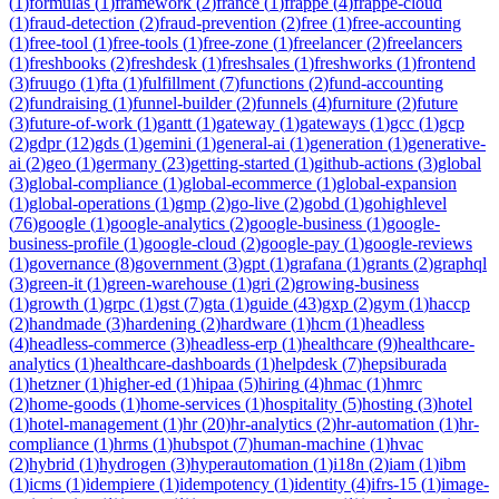
(
1
)
formulas
(
1
)
framework
(
2
)
france
(
1
)
frappe
(
4
)
frappe-cloud
(
1
)
fraud-detection
(
2
)
fraud-prevention
(
2
)
free
(
1
)
free-accounting
(
1
)
free-tool
(
1
)
free-tools
(
1
)
free-zone
(
1
)
freelancer
(
2
)
freelancers
(
1
)
freshbooks
(
2
)
freshdesk
(
1
)
freshsales
(
1
)
freshworks
(
1
)
frontend
(
3
)
fruugo
(
1
)
fta
(
1
)
fulfillment
(
7
)
functions
(
2
)
fund-accounting
(
2
)
fundraising
(
1
)
funnel-builder
(
2
)
funnels
(
4
)
furniture
(
2
)
future
(
3
)
future-of-work
(
1
)
gantt
(
1
)
gateway
(
1
)
gateways
(
1
)
gcc
(
1
)
gcp
(
2
)
gdpr
(
12
)
gds
(
1
)
gemini
(
1
)
general-ai
(
1
)
generation
(
1
)
generative-
ai
(
2
)
geo
(
1
)
germany
(
23
)
getting-started
(
1
)
github-actions
(
3
)
global
(
3
)
global-compliance
(
1
)
global-ecommerce
(
1
)
global-expansion
(
1
)
global-operations
(
1
)
gmp
(
2
)
go-live
(
2
)
gobd
(
1
)
gohighlevel
(
76
)
google
(
1
)
google-analytics
(
2
)
google-business
(
1
)
google-
business-profile
(
1
)
google-cloud
(
2
)
google-pay
(
1
)
google-reviews
(
1
)
governance
(
8
)
government
(
3
)
gpt
(
1
)
grafana
(
1
)
grants
(
2
)
graphql
(
3
)
green-it
(
1
)
green-warehouse
(
1
)
gri
(
2
)
growing-business
(
1
)
growth
(
1
)
grpc
(
1
)
gst
(
7
)
gta
(
1
)
guide
(
43
)
gxp
(
2
)
gym
(
1
)
haccp
(
2
)
handmade
(
3
)
hardening
(
2
)
hardware
(
1
)
hcm
(
1
)
headless
(
4
)
headless-commerce
(
3
)
headless-erp
(
1
)
healthcare
(
9
)
healthcare-
analytics
(
1
)
healthcare-dashboards
(
1
)
helpdesk
(
7
)
hepsiburada
(
1
)
hetzner
(
1
)
higher-ed
(
1
)
hipaa
(
5
)
hiring
(
4
)
hmac
(
1
)
hmrc
(
2
)
home-goods
(
1
)
home-services
(
1
)
hospitality
(
5
)
hosting
(
3
)
hotel
(
1
)
hotel-management
(
1
)
hr
(
20
)
hr-analytics
(
2
)
hr-automation
(
1
)
hr-
compliance
(
1
)
hrms
(
1
)
hubspot
(
7
)
human-machine
(
1
)
hvac
(
2
)
hybrid
(
1
)
hydrogen
(
3
)
hyperautomation
(
1
)
i18n
(
2
)
iam
(
1
)
ibm
(
1
)
icms
(
1
)
idempiere
(
1
)
idempotency
(
1
)
identity
(
4
)
ifrs-15
(
1
)
image-