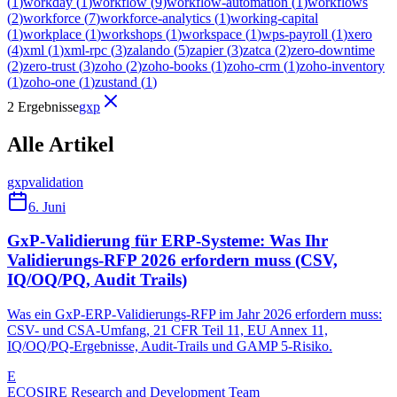
(
1
)
workday
(
1
)
workflow
(
9
)
workflow-automation
(
1
)
workflows
(
2
)
workforce
(
7
)
workforce-analytics
(
1
)
working-capital
(
1
)
workplace
(
1
)
workshops
(
1
)
workspace
(
1
)
wps-payroll
(
1
)
xero
(
4
)
xml
(
1
)
xml-rpc
(
3
)
zalando
(
5
)
zapier
(
3
)
zatca
(
2
)
zero-downtime
(
2
)
zero-trust
(
3
)
zoho
(
2
)
zoho-books
(
1
)
zoho-crm
(
1
)
zoho-inventory
(
1
)
zoho-one
(
1
)
zustand
(
1
)
2 Ergebnisse
gxp
Alle Artikel
gxp
validation
6. Juni
GxP-Validierung für ERP-Systeme: Was Ihr
Validierungs-RFP 2026 erfordern muss (CSV,
IQ/OQ/PQ, Audit Trails)
Was ein GxP-ERP-Validierungs-RFP im Jahr 2026 erfordern muss:
CSV- und CSA-Umfang, 21 CFR Teil 11, EU Annex 11,
IQ/OQ/PQ-Ergebnisse, Audit-Trails und GAMP 5-Risiko.
E
ECOSIRE Research and Development Team