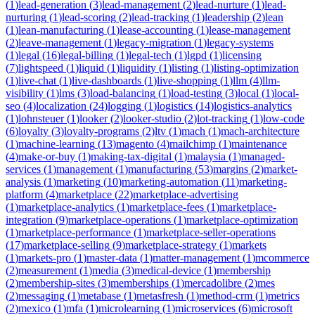
(
1
)
lead-generation
(
3
)
lead-management
(
2
)
lead-nurture
(
1
)
lead-
nurturing
(
1
)
lead-scoring
(
2
)
lead-tracking
(
1
)
leadership
(
2
)
lean
(
1
)
lean-manufacturing
(
1
)
lease-accounting
(
1
)
lease-management
(
2
)
leave-management
(
1
)
legacy-migration
(
1
)
legacy-systems
(
1
)
legal
(
16
)
legal-billing
(
1
)
legal-tech
(
1
)
lgpd
(
1
)
licensing
(
7
)
lightspeed
(
1
)
liquid
(
1
)
liquidity
(
1
)
listing
(
1
)
listing-optimization
(
1
)
live-chat
(
1
)
live-dashboards
(
1
)
live-shopping
(
1
)
llm
(
4
)
llm-
visibility
(
1
)
lms
(
3
)
load-balancing
(
1
)
load-testing
(
3
)
local
(
1
)
local-
seo
(
4
)
localization
(
24
)
logging
(
1
)
logistics
(
14
)
logistics-analytics
(
1
)
lohnsteuer
(
1
)
looker
(
2
)
looker-studio
(
2
)
lot-tracking
(
1
)
low-code
(
6
)
loyalty
(
3
)
loyalty-programs
(
2
)
ltv
(
1
)
mach
(
1
)
mach-architecture
(
1
)
machine-learning
(
13
)
magento
(
4
)
mailchimp
(
1
)
maintenance
(
4
)
make-or-buy
(
1
)
making-tax-digital
(
1
)
malaysia
(
1
)
managed-
services
(
1
)
management
(
1
)
manufacturing
(
53
)
margins
(
2
)
market-
analysis
(
1
)
marketing
(
10
)
marketing-automation
(
11
)
marketing-
platform
(
4
)
marketplace
(
22
)
marketplace-advertising
(
1
)
marketplace-analytics
(
1
)
marketplace-fees
(
1
)
marketplace-
integration
(
9
)
marketplace-operations
(
1
)
marketplace-optimization
(
1
)
marketplace-performance
(
1
)
marketplace-seller-operations
(
17
)
marketplace-selling
(
9
)
marketplace-strategy
(
1
)
markets
(
1
)
markets-pro
(
1
)
master-data
(
1
)
matter-management
(
1
)
mcommerce
(
2
)
measurement
(
1
)
media
(
3
)
medical-device
(
1
)
membership
(
2
)
membership-sites
(
3
)
memberships
(
1
)
mercadolibre
(
2
)
mes
(
2
)
messaging
(
1
)
metabase
(
1
)
metasfresh
(
1
)
method-crm
(
1
)
metrics
(
2
)
mexico
(
1
)
mfa
(
1
)
microlearning
(
1
)
microservices
(
6
)
microsoft