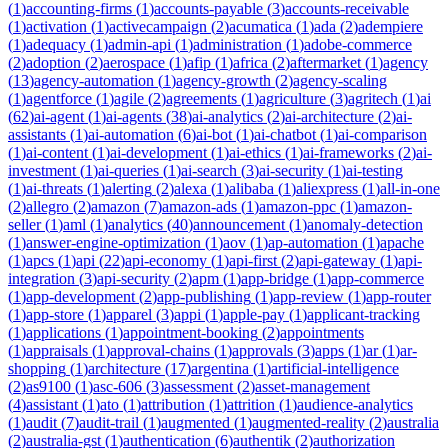
(
1
)
accounting-firms
(
1
)
accounts-payable
(
3
)
accounts-receivable
(
1
)
activation
(
1
)
activecampaign
(
2
)
acumatica
(
1
)
ada
(
2
)
adempiere
(
1
)
adequacy
(
1
)
admin-api
(
1
)
administration
(
1
)
adobe-commerce
(
2
)
adoption
(
2
)
aerospace
(
1
)
afip
(
1
)
africa
(
2
)
aftermarket
(
1
)
agency
(
13
)
agency-automation
(
1
)
agency-growth
(
2
)
agency-scaling
(
1
)
agentforce
(
1
)
agile
(
2
)
agreements
(
1
)
agriculture
(
3
)
agritech
(
1
)
ai
(
62
)
ai-agent
(
1
)
ai-agents
(
38
)
ai-analytics
(
2
)
ai-architecture
(
2
)
ai-
assistants
(
1
)
ai-automation
(
6
)
ai-bot
(
1
)
ai-chatbot
(
1
)
ai-comparison
(
1
)
ai-content
(
1
)
ai-development
(
1
)
ai-ethics
(
1
)
ai-frameworks
(
2
)
ai-
investment
(
1
)
ai-queries
(
1
)
ai-search
(
3
)
ai-security
(
1
)
ai-testing
(
1
)
ai-threats
(
1
)
alerting
(
2
)
alexa
(
1
)
alibaba
(
1
)
aliexpress
(
1
)
all-in-one
(
2
)
allegro
(
2
)
amazon
(
7
)
amazon-ads
(
1
)
amazon-ppc
(
1
)
amazon-
seller
(
1
)
aml
(
1
)
analytics
(
40
)
announcement
(
1
)
anomaly-detection
(
1
)
answer-engine-optimization
(
1
)
aov
(
1
)
ap-automation
(
1
)
apache
(
1
)
apcs
(
1
)
api
(
22
)
api-economy
(
1
)
api-first
(
2
)
api-gateway
(
1
)
api-
integration
(
3
)
api-security
(
2
)
apm
(
1
)
app-bridge
(
1
)
app-commerce
(
1
)
app-development
(
2
)
app-publishing
(
1
)
app-review
(
1
)
app-router
(
1
)
app-store
(
1
)
apparel
(
3
)
appi
(
1
)
apple-pay
(
1
)
applicant-tracking
(
1
)
applications
(
1
)
appointment-booking
(
2
)
appointments
(
1
)
appraisals
(
1
)
approval-chains
(
1
)
approvals
(
3
)
apps
(
1
)
ar
(
1
)
ar-
shopping
(
1
)
architecture
(
17
)
argentina
(
1
)
artificial-intelligence
(
2
)
as9100
(
1
)
asc-606
(
3
)
assessment
(
2
)
asset-management
(
4
)
assistant
(
1
)
ato
(
1
)
attribution
(
1
)
attrition
(
1
)
audience-analytics
(
1
)
audit
(
7
)
audit-trail
(
1
)
augmented
(
1
)
augmented-reality
(
2
)
australia
(
2
)
australia-gst
(
1
)
authentication
(
6
)
authentik
(
2
)
authorization