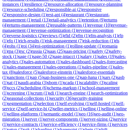
instances
(
1
)
resilience
(
2
)
resource-allocation
(
1
)
resource-planning
(
1
)
resource-scheduling
(
2
)
responsible-ai
(
2
)
responsive
(
2
)
responsive-design
(
1
)
rest-api
(
4
)
restaurant
(
5
)
restaurant-
management
(
1
)
retail
(
13
)
retail-analytics
(
1
)
retention
(
9
)
returns
(
4
)
returns-management
(
2
)
reusable-patterns
(
1
)
revenue
(
10
)
revenue-
management
(
1
)
revenue-optimization
(
1
)
revenue-recognition
(
5
)
reverse-logistics
(
2
)
reviews
(
5
)
rfid
(
2
)
rfm
(
1
)
rfm-analysis
(
1
)
rfp
(
1
)
rfq
(
1
)
rich-results
(
1
)
risk-management
(
7
)
risk-reduction
(
1
)
rls
(
4
)
rohs
(
1
)
roi
(
34
)
roi-optimization
(
1
)
rolling-update
(
1
)
romania
(
1
)
rpa
(
3
)
rsc
(
2
)
russia
(
2
)
saas
(
25
)
saas-pricing
(
1
)
safety
(
2
)
safety-
stock
(
1
)
sage
(
1
)
sage-50
(
2
)
sage-intacct
(
1
)
salary
(
1
)
sales
(
19
)
sales-
analytics
(
3
)
sales-automation
(
1
)
sales-dashboard
(
2
)
sales-forecasting
(
1
)
sales-management
(
1
)
sales-operations
(
1
)
sales-pipeline
(
1
)
sales-
tax
(
8
)
salesforce
(
5
)
salesforce-einstein
(
1
)
salesforce-essentials
(
1
)
sanctions
(
1
)
sap
(
5
)
sap-business-one
(
2
)
sap-hana
(
1
)
sars
(
2
)
sasb
(
1
)
sat
(
1
)
saudi-arabia
(
3
)
sbom
(
1
)
scada
(
1
)
scalability
(
3
)
scaling
(
9
)
sccs
(
2
)
scheduling
(
6
)
schema-markup
(
1
)
school-management
(
1
)
screening
(
1
)
scrum
(
1
)
sdi
(
1
)
search-engine
(
1
)
search-optimization
(
2
)
seasonal-collections
(
1
)
security
(
36
)
security-training
(
1
)
segmentation
(
2
)
selection
(
1
)
self-evolving
(
1
)
self-hosted
(
1
)
self-
service
(
2
)
self-service-bi
(
2
)
seller-metrics
(
1
)
selling
(
1
)
selling-online
(
1
)
selling-platforms
(
1
)
semantic-model
(
1
)
seo
(
16
)
seo-audit
(
1
)
seo-
migration
(
1
)
server
(
1
)
server-components
(
1
)
server-sizing
(
2
)
service
(
1
)
service-contracts
(
1
)
service-efficiency
(
1
)
service-firms
(
1
)
services
(
1
)
setup
(
2
)
sgk
(
1
)
sharding
(
1
)
sharepoint
(
1
)
shein
(
1
)
shift-