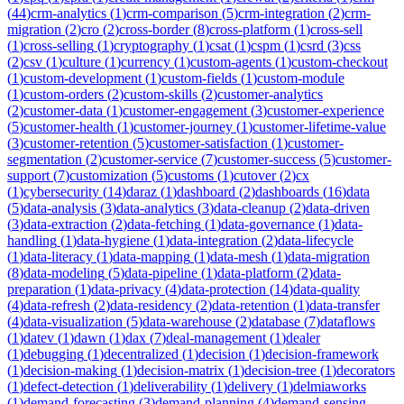
(
44
)
crm-analytics
(
1
)
crm-comparison
(
5
)
crm-integration
(
2
)
crm-
migration
(
2
)
cro
(
2
)
cross-border
(
8
)
cross-platform
(
1
)
cross-sell
(
1
)
cross-selling
(
1
)
cryptography
(
1
)
csat
(
1
)
cspm
(
1
)
csrd
(
3
)
css
(
2
)
csv
(
1
)
culture
(
1
)
currency
(
1
)
custom-agents
(
1
)
custom-checkout
(
1
)
custom-development
(
1
)
custom-fields
(
1
)
custom-module
(
1
)
custom-orders
(
2
)
custom-skills
(
2
)
customer-analytics
(
2
)
customer-data
(
1
)
customer-engagement
(
3
)
customer-experience
(
5
)
customer-health
(
1
)
customer-journey
(
1
)
customer-lifetime-value
(
3
)
customer-retention
(
5
)
customer-satisfaction
(
1
)
customer-
segmentation
(
2
)
customer-service
(
7
)
customer-success
(
5
)
customer-
support
(
7
)
customization
(
5
)
customs
(
1
)
cutover
(
2
)
cx
(
1
)
cybersecurity
(
14
)
daraz
(
1
)
dashboard
(
2
)
dashboards
(
16
)
data
(
5
)
data-analysis
(
3
)
data-analytics
(
3
)
data-cleanup
(
2
)
data-driven
(
3
)
data-extraction
(
2
)
data-fetching
(
1
)
data-governance
(
1
)
data-
handling
(
1
)
data-hygiene
(
1
)
data-integration
(
2
)
data-lifecycle
(
1
)
data-literacy
(
1
)
data-mapping
(
1
)
data-mesh
(
1
)
data-migration
(
8
)
data-modeling
(
5
)
data-pipeline
(
1
)
data-platform
(
2
)
data-
preparation
(
1
)
data-privacy
(
4
)
data-protection
(
14
)
data-quality
(
4
)
data-refresh
(
2
)
data-residency
(
2
)
data-retention
(
1
)
data-transfer
(
4
)
data-visualization
(
5
)
data-warehouse
(
2
)
database
(
7
)
dataflows
(
1
)
datev
(
1
)
dawn
(
1
)
dax
(
7
)
deal-management
(
1
)
dealer
(
1
)
debugging
(
1
)
decentralized
(
1
)
decision
(
1
)
decision-framework
(
1
)
decision-making
(
1
)
decision-matrix
(
1
)
decision-tree
(
1
)
decorators
(
1
)
defect-detection
(
1
)
deliverability
(
1
)
delivery
(
1
)
delmiaworks
(
1
)
demand-forecasting
(
3
)
demand-planning
(
4
)
demand-sensing