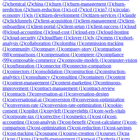
(
2
)
chemical
(
2
)
china
(
1
)
churn
(
1
)
churn-management
(
1
)
churn-
prediction
(
2
)
churn-reduction
(
1
)
ci-cd
(
7
)
cicd
(
1
)
cin7
(
1
)
circular-
economy
(
1
)
cis
(
1
)
citizen-development
(
3
)
citizen-services
(
1
)
claude
(
2
)
clickfunnels
(
2
)
client-acquisition
(
1
)
client-management
(
2
)
client-
onboarding
(
1
)
client-portal
(
2
)
client-setup
(
1
)
client-success
(
1
)
cloud
(
8
)
cloud-accounting
(
1
)
cloud-cost
(
1
)
cloud-erp
(
3
)
cloud-hosting
(
2
)
cloud-security
(
2
)
cloudflare
(
1
)
clover
(
1
)
clv
(
2
)
cmms
(
1
)
cohort-
analysis
(
2
)
collaboration
(
3
)
colombia
(
1
)
commission-tracking
(
1
)
community
(
3
)
company
(
1
)
company-story
(
1
)
comparison
(
88
)
comparisons
(
1
)
compensation
(
1
)
compiere
(
2
)
compliance
(
99
)
composable-commerce
(
2
)
composite-models
(
1
)
computer-vision
(
1
)
configuration
(
1
)
connector
(
8
)
connector-comparison
(
1
)
connectors
(
1
)
consolidation
(
3
)
construction
(
2
)
construction-
analytics
(
1
)
consultancy
(
2
)
consulting
(
3
)
containers
(
3
)
content
(
1
)
content-management
(
2
)
content-marketing
(
3
)
continuous-
improvement
(
1
)
contract-management
(
1
)
contract-review
(
1
)
contracts
(
3
)
conversation-ai
(
1
)
conversation-design
(
1
)
conversational-ai
(
3
)
conversion
(
8
)
conversion-optimization
(
7
)
conversion-rate
(
2
)
conversion-rate-optimization
(
1
)
cookie-
consent
(
1
)
copilot
(
1
)
copyleft
(
1
)
copyrights
(
1
)
core-web-vitals
(
5
)
corporate-tax
(
1
)
corrective
(
1
)
cosmetics
(
1
)
cost
(
4
)
cost-
accounting
(
1
)
cost-analysis
(
3
)
cost-benefit
(
2
)
cost-calculator
(
1
)
cost-
comparison
(
2
)
cost-optimization
(
5
)
cost-reduction
(
1
)
cost-savings
(
1
)
cost-tracking
(
2
)
coupang
(
1
)
course-creation
(
1
)
courses
(
3
)
cpa
(
1
)
cpq
(
1
)
cpra
(
1
)
credit-management
(
1
)
crewai
(
2
)
criteria
(
1
)
crm