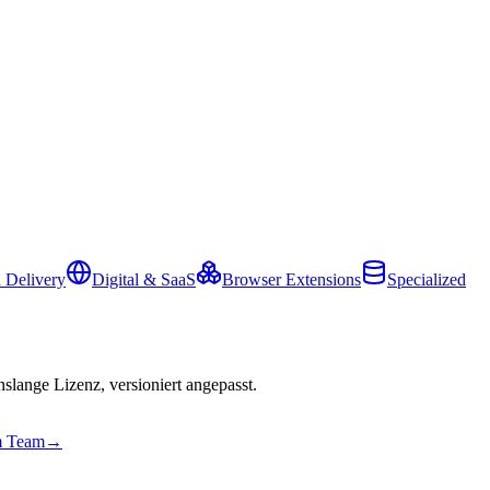
 Delivery
Digital & SaaS
Browser Extensions
Specialized
slange Lizenz, versioniert angepasst.
em Team
→