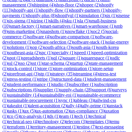
management
(
3
)
shipping
(
4
)
shop-floor
(
2
)
shopee
(
2
)
shopify
(
113
)
shopify-api
(
1
)
shopify-flow
(
1
)
shopify-partners
(
1
)
shopify-
payments
(
1
)
shopify-plus
(
8
)
shopifyql
(
1
)
simulation
(
3
)
sis
(
1
)
sisense
(
1
)
six-sigma
(
1
)
sizing
(
1
)
skills
(
4
)
sku
(
1
)
sla
(
5
)
small-business
(
10
)
smart-factory
(
1
)
smart-narratives
(
1
)
smart-warehouse
(
1
)
smb
(
9
)
sms-marketing
(
5
)
snapshots
(
1
)
snowflake
(
1
)
soc2
(
5
)
social-
commerce
(
5
)
software
(
4
)
software-comparison
(
1
)
software-
development
(
1
)
software-selection
(
2
)
software-stack
(
1
)
solar-energy
(
1
)
solutions
(
1
)
sop
(
2
)
south-africa
(
3
)
south-asia
(
1
)
south-korea
(
1
)
southeast-asia
(
2
)
spc
(
1
)
specialty
(
1
)
speed
(
1
)
speed-optimization
(
2
)
spot
(
1
)
spreadsheets
(
1
)
sql
(
2
)
square
(
1
)
squarespace
(
1
)
ssdlc
(
1
)
ssl
(
2
)
sso
(
2
)
sst
(
1
)
star-schema
(
2
)
startup
(
2
)
state-management
(
1
)
stock-control
(
1
)
store
(
1
)
store-optimization
(
1
)
store-setup
(
2
)
storefront-api
(
3
)
stp
(
1
)
strategy
(
35
)
streaming
(
4
)
stress-test
(
1
)
stress-testing
(
1
)
stripe
(
3
)
structured-data
(
1
)
student-management
(
2
)
student-performance
(
1
)
studio
(
3
)
subscriber
(
1
)
subscription
(
2
)
subscriptions
(
6
)
supplier
(
1
)
supply-chain
(
28
)
support
(
6
)
surveys
(
1
)
sustainability
(
14
)
sustainability-roi
(
1
)
sustainable-ecommerce
(
1
)
sustainable-procurement
(
1
)
sync
(
1
)
tableau
(
3
)
tailwind-css
(
1
)
takealot
(
1
)
talent-acquisition
(
2
)
tally
(
4
)
tally-prime
(
1
)
tanstack
(
1
)
tasks
(
1
)
tax
(
5
)
tax-automation
(
2
)
tax-compliance
(
3
)
taxation
(
1
)
tco
(
5
)
tco-analysis
(
1
)
tds
(
1
)
team
(
1
)
tech
(
1
)
technical
(
1
)
technical-seo
(
4
)
technology
(
2
)
telecom
(
3
)
templates
(
3
)
temu
(
1
)
terraform
(
1
)
territory-management
(
1
)
testing
(
7
)
text-messaging