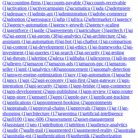
(
1
)
accounting-firms
(
1
)
accounts-payable
(
3
)
accounts-receivable
(
1
)
activation
(
1
)
activecampaign
(
2
)
acumatica
(
1
)
ada
(
2
)
adempiere
(
1
)
adequacy
(
1
)
admin-api
(
1
)
administration
(
1
)
adobe-commerce
(
2
)
adoption
(
2
)
aerospace
(
1
)
afip
(
1
)
africa
(
2
)
aftermarket
(
1
)
agency
(
13
)
agency-automation
(
1
)
agency-growth
(
2
)
agency-scaling
(
1
)
agentforce
(
1
)
agile
(
2
)
agreements
(
1
)
agriculture
(
3
)
agritech
(
1
)
ai
(
62
)
ai-agent
(
1
)
ai-agents
(
38
)
ai-analytics
(
2
)
ai-architecture
(
2
)
ai-
assistants
(
1
)
ai-automation
(
6
)
ai-bot
(
1
)
ai-chatbot
(
1
)
ai-comparison
(
1
)
ai-content
(
1
)
ai-development
(
1
)
ai-ethics
(
1
)
ai-frameworks
(
2
)
ai-
investment
(
1
)
ai-queries
(
1
)
ai-search
(
3
)
ai-security
(
1
)
ai-testing
(
1
)
ai-threats
(
1
)
alerting
(
2
)
alexa
(
1
)
alibaba
(
1
)
aliexpress
(
1
)
all-in-one
(
2
)
allegro
(
2
)
amazon
(
7
)
amazon-ads
(
1
)
amazon-ppc
(
1
)
amazon-
seller
(
1
)
aml
(
1
)
analytics
(
40
)
announcement
(
1
)
anomaly-detection
(
1
)
answer-engine-optimization
(
1
)
aov
(
1
)
ap-automation
(
1
)
apache
(
1
)
apcs
(
1
)
api
(
22
)
api-economy
(
1
)
api-first
(
2
)
api-gateway
(
1
)
api-
integration
(
3
)
api-security
(
2
)
apm
(
1
)
app-bridge
(
1
)
app-commerce
(
1
)
app-development
(
2
)
app-publishing
(
1
)
app-review
(
1
)
app-router
(
1
)
app-store
(
1
)
apparel
(
3
)
appi
(
1
)
apple-pay
(
1
)
applicant-tracking
(
1
)
applications
(
1
)
appointment-booking
(
2
)
appointments
(
1
)
appraisals
(
1
)
approval-chains
(
1
)
approvals
(
3
)
apps
(
1
)
ar
(
1
)
ar-
shopping
(
1
)
architecture
(
17
)
argentina
(
1
)
artificial-intelligence
(
2
)
as9100
(
1
)
asc-606
(
3
)
assessment
(
2
)
asset-management
(
4
)
assistant
(
1
)
ato
(
1
)
attribution
(
1
)
attrition
(
1
)
audience-analytics
(
1
)
audit
(
7
)
audit-trail
(
1
)
augmented
(
1
)
augmented-reality
(
2
)
australia
(
2
)
australia-gst
(
1
)
authentication
(
6
)
authentik
(
2
)
authorization