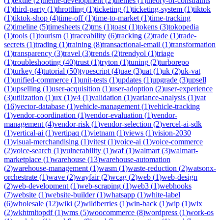
(
1
)
textile
(
2
)
theme-development
(
2
)
themes
(
1
)
theory-of-constraints
(
1
)
third-party
(
1
)
throttling
(
1
)
ticketing
(
1
)
ticketing-system
(
1
)
tiktok
(
1
)
tiktok-shop
(
4
)
time-off
(
1
)
time-to-market
(
1
)
time-tracking
(
2
)
timeline
(
5
)
timesheets
(
2
)
tms
(
1
)
toast
(
1
)
tokens
(
3
)
tokopedia
(
1
)
tools
(
1
)
tourism
(
1
)
traceability
(
6
)
tracking
(
2
)
trade
(
1
)
trade-
secrets
(
1
)
trading
(
1
)
training
(
8
)
transactional-email
(
1
)
transformation
(
1
)
transparency
(
3
)
travel
(
3
)
trends
(
2
)
trendyol
(
1
)
triage
(
1
)
troubleshooting
(
40
)
trust
(
1
)
tryton
(
1
)
tuning
(
2
)
turborepo
(
1
)
turkey
(
4
)
tutorial
(
50
)
typescript
(
4
)
uae
(
3
)
uat
(
1
)
uk
(
2
)
uk-vat
(
1
)
unified-commerce
(
1
)
unit-tests
(
1
)
updates
(
1
)
upgrade
(
3
)
upsell
(
1
)
upselling
(
1
)
user-acquisition
(
1
)
user-adoption
(
2
)
user-experience
(
3
)
utilization
(
1
)
ux
(
1
)
v4
(
1
)
validation
(
1
)
variance-analysis
(
1
)
vat
(
16
)
vector-database
(
1
)
vehicle-management
(
1
)
vehicle-tracking
(
1
)
vendor-coordination
(
1
)
vendor-evaluation
(
1
)
vendor-
management
(
4
)
vendor-risk
(
1
)
vendor-selection
(
2
)
vercel-ai-sdk
(
1
)
vertical-ai
(
1
)
vertipaq
(
1
)
vietnam
(
1
)
views
(
1
)
vision-2030
(
1
)
visual-merchandising
(
1
)
vitest
(
1
)
voice-ai
(
1
)
voice-commerce
(
2
)
voice-search
(
1
)
vulnerability
(
1
)
waf
(
1
)
walmart
(
3
)
walmart-
marketplace
(
1
)
warehouse
(
13
)
warehouse-automation
(
2
)
warehouse-management
(
1
)
wasm
(
1
)
waste-reduction
(
2
)
watsonx-
orchestrate
(
1
)
wave
(
2
)
wayfair
(
2
)
wcag
(
2
)
web
(
1
)
web-design
(
2
)
web-development
(
1
)
web-scraping
(
1
)
web3
(
1
)
webhooks
(
7
)
website
(
1
)
website-builder
(
1
)
whatsapp
(
1
)
white-label
(
6
)
wholesale
(
12
)
wiki
(
2
)
wildberries
(
1
)
win-back
(
1
)
wip
(
1
)
wix
(
2
)
wkhtmltopdf
(
1
)
wms
(
5
)
woocommerce
(
8
)
wordpress
(
1
)
work-os