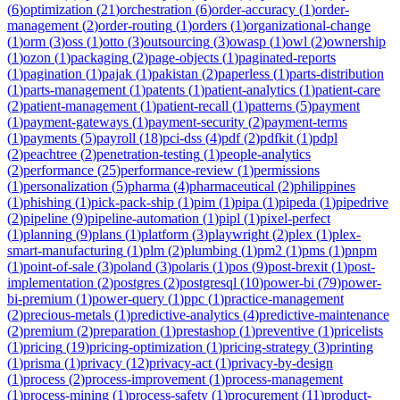
(
6
)
optimization
(
21
)
orchestration
(
6
)
order-accuracy
(
1
)
order-
management
(
2
)
order-routing
(
1
)
orders
(
1
)
organizational-change
(
1
)
orm
(
3
)
oss
(
1
)
otto
(
3
)
outsourcing
(
3
)
owasp
(
1
)
owl
(
2
)
ownership
(
1
)
ozon
(
1
)
packaging
(
2
)
page-objects
(
1
)
paginated-reports
(
1
)
pagination
(
1
)
pajak
(
1
)
pakistan
(
2
)
paperless
(
1
)
parts-distribution
(
1
)
parts-management
(
1
)
patents
(
1
)
patient-analytics
(
1
)
patient-care
(
2
)
patient-management
(
1
)
patient-recall
(
1
)
patterns
(
5
)
payment
(
1
)
payment-gateways
(
1
)
payment-security
(
2
)
payment-terms
(
1
)
payments
(
5
)
payroll
(
18
)
pci-dss
(
4
)
pdf
(
2
)
pdfkit
(
1
)
pdpl
(
2
)
peachtree
(
2
)
penetration-testing
(
1
)
people-analytics
(
2
)
performance
(
25
)
performance-review
(
1
)
permissions
(
1
)
personalization
(
5
)
pharma
(
4
)
pharmaceutical
(
2
)
philippines
(
1
)
phishing
(
1
)
pick-pack-ship
(
1
)
pim
(
1
)
pipa
(
1
)
pipeda
(
1
)
pipedrive
(
2
)
pipeline
(
9
)
pipeline-automation
(
1
)
pipl
(
1
)
pixel-perfect
(
1
)
planning
(
9
)
plans
(
1
)
platform
(
3
)
playwright
(
2
)
plex
(
1
)
plex-
smart-manufacturing
(
1
)
plm
(
2
)
plumbing
(
1
)
pm2
(
1
)
pms
(
1
)
pnpm
(
1
)
point-of-sale
(
3
)
poland
(
3
)
polaris
(
1
)
pos
(
9
)
post-brexit
(
1
)
post-
implementation
(
2
)
postgres
(
2
)
postgresql
(
10
)
power-bi
(
79
)
power-
bi-premium
(
1
)
power-query
(
1
)
ppc
(
1
)
practice-management
(
2
)
precious-metals
(
1
)
predictive-analytics
(
4
)
predictive-maintenance
(
2
)
premium
(
2
)
preparation
(
1
)
prestashop
(
1
)
preventive
(
1
)
pricelists
(
1
)
pricing
(
19
)
pricing-optimization
(
1
)
pricing-strategy
(
3
)
printing
(
1
)
prisma
(
1
)
privacy
(
12
)
privacy-act
(
1
)
privacy-by-design
(
1
)
process
(
2
)
process-improvement
(
1
)
process-management
(
1
)
process-mining
(
1
)
process-safety
(
1
)
procurement
(
11
)
product-