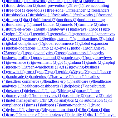
(
1
)
formulas
(
1
)
framework
(
2
)
france
(
1
)
frappe
(
4
)
frappe-cloud
(
1
)
fraud-detection
(
2
)
fraud-prevention
(
2
)
free
(
1
)
free-accounting
(
1
)
free-tool
(
1
)
free-tools
(
1
)
free-zone
(
1
)
freelancer
(
2
)
freelancers
(
1
)
freshbooks
(
2
)
freshdesk
(
1
)
freshsales
(
1
)
freshworks
(
1
)
frontend
(
3
)
fruugo
(
1
)
fta
(
1
)
fulfillment
(
7
)
functions
(
2
)
fund-accounting
(
2
)
fundraising
(
1
)
funnel-builder
(
2
)
funnels
(
4
)
furniture
(
2
)
future
(
3
)
future-of-work
(
1
)
gantt
(
1
)
gateway
(
1
)
gateways
(
1
)
gcc
(
1
)
gcp
(
2
)
gdpr
(
12
)
gds
(
1
)
gemini
(
1
)
general-ai
(
1
)
generation
(
1
)
generative-
ai
(
2
)
geo
(
1
)
germany
(
23
)
getting-started
(
1
)
github-actions
(
3
)
global
(
3
)
global-compliance
(
1
)
global-ecommerce
(
1
)
global-expansion
(
1
)
global-operations
(
1
)
gmp
(
2
)
go-live
(
2
)
gobd
(
1
)
gohighlevel
(
76
)
google
(
1
)
google-analytics
(
2
)
google-business
(
1
)
google-
business-profile
(
1
)
google-cloud
(
2
)
google-pay
(
1
)
google-reviews
(
1
)
governance
(
8
)
government
(
3
)
gpt
(
1
)
grafana
(
1
)
grants
(
2
)
graphql
(
3
)
green-it
(
1
)
green-warehouse
(
1
)
gri
(
2
)
growing-business
(
1
)
growth
(
1
)
grpc
(
1
)
gst
(
7
)
gta
(
1
)
guide
(
43
)
gxp
(
2
)
gym
(
1
)
haccp
(
2
)
handmade
(
3
)
hardening
(
2
)
hardware
(
1
)
hcm
(
1
)
headless
(
4
)
headless-commerce
(
3
)
headless-erp
(
1
)
healthcare
(
9
)
healthcare-
analytics
(
1
)
healthcare-dashboards
(
1
)
helpdesk
(
7
)
hepsiburada
(
1
)
hetzner
(
1
)
higher-ed
(
1
)
hipaa
(
5
)
hiring
(
4
)
hmac
(
1
)
hmrc
(
2
)
home-goods
(
1
)
home-services
(
1
)
hospitality
(
5
)
hosting
(
3
)
hotel
(
1
)
hotel-management
(
1
)
hr
(
20
)
hr-analytics
(
2
)
hr-automation
(
1
)
hr-
compliance
(
1
)
hrms
(
1
)
hubspot
(
7
)
human-machine
(
1
)
hvac
(
2
)
hybrid
(
1
)
hydrogen
(
3
)
hyperautomation
(
1
)
i18n
(
2
)
iam
(
1
)
ibm
(
1
)
icms
(
1
)
idempiere
(
1
)
idempotency
(
1
)
identity
(
4
)
ifrs-15
(
1
)
image-