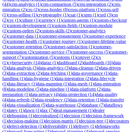
(
44
)
crm-analytics
(
1
)
crm-comparison
(
5
)
crm-integration
(
2
)
crm-
migration
(
2
)
cro
(
2
)
cross-border
(
8
)
cross-platform
(
1
)
cross-sell
(
1
)
cross-selling
(
1
)
cryptography
(
1
)
csat
(
1
)
cspm
(
1
)
csrd
(
3
)
css
(
2
)
csv
(
1
)
culture
(
1
)
currency
(
1
)
custom-agents
(
1
)
custom-checkout
(
1
)
custom-development
(
1
)
custom-fields
(
1
)
custom-module
(
1
)
custom-orders
(
2
)
custom-skills
(
2
)
customer-analytics
(
2
)
customer-data
(
1
)
customer-engagement
(
3
)
customer-experience
(
5
)
customer-health
(
1
)
customer-journey
(
1
)
customer-lifetime-value
(
3
)
customer-retention
(
5
)
customer-satisfaction
(
1
)
customer-
segmentation
(
2
)
customer-service
(
7
)
customer-success
(
5
)
customer-
support
(
7
)
customization
(
5
)
customs
(
1
)
cutover
(
2
)
cx
(
1
)
cybersecurity
(
14
)
daraz
(
1
)
dashboard
(
2
)
dashboards
(
16
)
data
(
5
)
data-analysis
(
3
)
data-analytics
(
3
)
data-cleanup
(
2
)
data-driven
(
3
)
data-extraction
(
2
)
data-fetching
(
1
)
data-governance
(
1
)
data-
handling
(
1
)
data-hygiene
(
1
)
data-integration
(
2
)
data-lifecycle
(
1
)
data-literacy
(
1
)
data-mapping
(
1
)
data-mesh
(
1
)
data-migration
(
8
)
data-modeling
(
5
)
data-pipeline
(
1
)
data-platform
(
2
)
data-
preparation
(
1
)
data-privacy
(
4
)
data-protection
(
14
)
data-quality
(
4
)
data-refresh
(
2
)
data-residency
(
2
)
data-retention
(
1
)
data-transfer
(
4
)
data-visualization
(
5
)
data-warehouse
(
2
)
database
(
7
)
dataflows
(
1
)
datev
(
1
)
dawn
(
1
)
dax
(
7
)
deal-management
(
1
)
dealer
(
1
)
debugging
(
1
)
decentralized
(
1
)
decision
(
1
)
decision-framework
(
1
)
decision-making
(
1
)
decision-matrix
(
1
)
decision-tree
(
1
)
decorators
(
1
)
defect-detection
(
1
)
deliverability
(
1
)
delivery
(
1
)
delmiaworks
(
1
)
demand-forecasting
(
3
)
demand-planning
(
4
)
demand-sensing