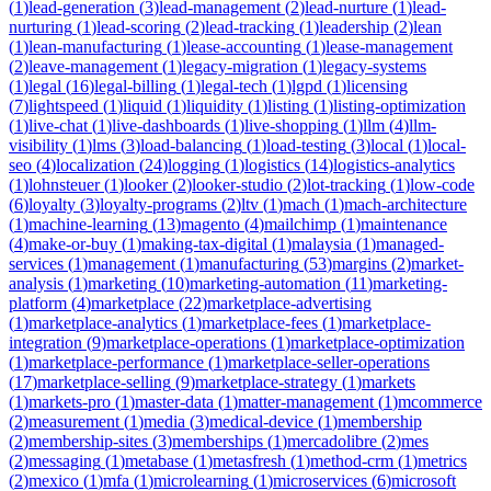
(
1
)
lead-generation
(
3
)
lead-management
(
2
)
lead-nurture
(
1
)
lead-
nurturing
(
1
)
lead-scoring
(
2
)
lead-tracking
(
1
)
leadership
(
2
)
lean
(
1
)
lean-manufacturing
(
1
)
lease-accounting
(
1
)
lease-management
(
2
)
leave-management
(
1
)
legacy-migration
(
1
)
legacy-systems
(
1
)
legal
(
16
)
legal-billing
(
1
)
legal-tech
(
1
)
lgpd
(
1
)
licensing
(
7
)
lightspeed
(
1
)
liquid
(
1
)
liquidity
(
1
)
listing
(
1
)
listing-optimization
(
1
)
live-chat
(
1
)
live-dashboards
(
1
)
live-shopping
(
1
)
llm
(
4
)
llm-
visibility
(
1
)
lms
(
3
)
load-balancing
(
1
)
load-testing
(
3
)
local
(
1
)
local-
seo
(
4
)
localization
(
24
)
logging
(
1
)
logistics
(
14
)
logistics-analytics
(
1
)
lohnsteuer
(
1
)
looker
(
2
)
looker-studio
(
2
)
lot-tracking
(
1
)
low-code
(
6
)
loyalty
(
3
)
loyalty-programs
(
2
)
ltv
(
1
)
mach
(
1
)
mach-architecture
(
1
)
machine-learning
(
13
)
magento
(
4
)
mailchimp
(
1
)
maintenance
(
4
)
make-or-buy
(
1
)
making-tax-digital
(
1
)
malaysia
(
1
)
managed-
services
(
1
)
management
(
1
)
manufacturing
(
53
)
margins
(
2
)
market-
analysis
(
1
)
marketing
(
10
)
marketing-automation
(
11
)
marketing-
platform
(
4
)
marketplace
(
22
)
marketplace-advertising
(
1
)
marketplace-analytics
(
1
)
marketplace-fees
(
1
)
marketplace-
integration
(
9
)
marketplace-operations
(
1
)
marketplace-optimization
(
1
)
marketplace-performance
(
1
)
marketplace-seller-operations
(
17
)
marketplace-selling
(
9
)
marketplace-strategy
(
1
)
markets
(
1
)
markets-pro
(
1
)
master-data
(
1
)
matter-management
(
1
)
mcommerce
(
2
)
measurement
(
1
)
media
(
3
)
medical-device
(
1
)
membership
(
2
)
membership-sites
(
3
)
memberships
(
1
)
mercadolibre
(
2
)
mes
(
2
)
messaging
(
1
)
metabase
(
1
)
metasfresh
(
1
)
method-crm
(
1
)
metrics
(
2
)
mexico
(
1
)
mfa
(
1
)
microlearning
(
1
)
microservices
(
6
)
microsoft