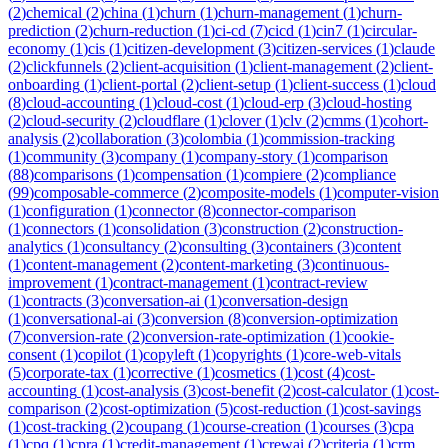
(
2
)
chemical
(
2
)
china
(
1
)
churn
(
1
)
churn-management
(
1
)
churn-
prediction
(
2
)
churn-reduction
(
1
)
ci-cd
(
7
)
cicd
(
1
)
cin7
(
1
)
circular-
economy
(
1
)
cis
(
1
)
citizen-development
(
3
)
citizen-services
(
1
)
claude
(
2
)
clickfunnels
(
2
)
client-acquisition
(
1
)
client-management
(
2
)
client-
onboarding
(
1
)
client-portal
(
2
)
client-setup
(
1
)
client-success
(
1
)
cloud
(
8
)
cloud-accounting
(
1
)
cloud-cost
(
1
)
cloud-erp
(
3
)
cloud-hosting
(
2
)
cloud-security
(
2
)
cloudflare
(
1
)
clover
(
1
)
clv
(
2
)
cmms
(
1
)
cohort-
analysis
(
2
)
collaboration
(
3
)
colombia
(
1
)
commission-tracking
(
1
)
community
(
3
)
company
(
1
)
company-story
(
1
)
comparison
(
88
)
comparisons
(
1
)
compensation
(
1
)
compiere
(
2
)
compliance
(
99
)
composable-commerce
(
2
)
composite-models
(
1
)
computer-vision
(
1
)
configuration
(
1
)
connector
(
8
)
connector-comparison
(
1
)
connectors
(
1
)
consolidation
(
3
)
construction
(
2
)
construction-
analytics
(
1
)
consultancy
(
2
)
consulting
(
3
)
containers
(
3
)
content
(
1
)
content-management
(
2
)
content-marketing
(
3
)
continuous-
improvement
(
1
)
contract-management
(
1
)
contract-review
(
1
)
contracts
(
3
)
conversation-ai
(
1
)
conversation-design
(
1
)
conversational-ai
(
3
)
conversion
(
8
)
conversion-optimization
(
7
)
conversion-rate
(
2
)
conversion-rate-optimization
(
1
)
cookie-
consent
(
1
)
copilot
(
1
)
copyleft
(
1
)
copyrights
(
1
)
core-web-vitals
(
5
)
corporate-tax
(
1
)
corrective
(
1
)
cosmetics
(
1
)
cost
(
4
)
cost-
accounting
(
1
)
cost-analysis
(
3
)
cost-benefit
(
2
)
cost-calculator
(
1
)
cost-
comparison
(
2
)
cost-optimization
(
5
)
cost-reduction
(
1
)
cost-savings
(
1
)
cost-tracking
(
2
)
coupang
(
1
)
course-creation
(
1
)
courses
(
3
)
cpa
(
1
)
cpq
(
1
)
cpra
(
1
)
credit-management
(
1
)
crewai
(
2
)
criteria
(
1
)
crm