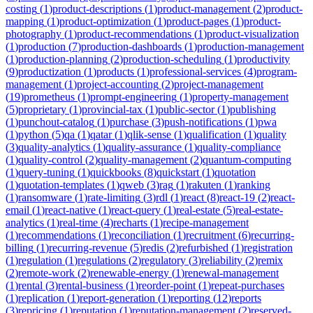
costing
(
1
)
product-descriptions
(
1
)
product-management
(
2
)
product-
mapping
(
1
)
product-optimization
(
1
)
product-pages
(
1
)
product-
photography
(
1
)
product-recommendations
(
1
)
product-visualization
(
1
)
production
(
7
)
production-dashboards
(
1
)
production-management
(
1
)
production-planning
(
2
)
production-scheduling
(
1
)
productivity
(
9
)
productization
(
1
)
products
(
1
)
professional-services
(
4
)
program-
management
(
1
)
project-accounting
(
2
)
project-management
(
19
)
prometheus
(
1
)
prompt-engineering
(
1
)
property-management
(
5
)
proprietary
(
1
)
provincial-tax
(
1
)
public-sector
(
1
)
publishing
(
1
)
punchout-catalog
(
1
)
purchase
(
3
)
push-notifications
(
1
)
pwa
(
1
)
python
(
5
)
qa
(
1
)
qatar
(
1
)
qlik-sense
(
1
)
qualification
(
1
)
quality
(
3
)
quality-analytics
(
1
)
quality-assurance
(
1
)
quality-compliance
(
1
)
quality-control
(
2
)
quality-management
(
2
)
quantum-computing
(
1
)
query-tuning
(
1
)
quickbooks
(
8
)
quickstart
(
1
)
quotation
(
1
)
quotation-templates
(
1
)
qweb
(
3
)
rag
(
1
)
rakuten
(
1
)
ranking
(
1
)
ransomware
(
1
)
rate-limiting
(
3
)
rdl
(
1
)
react
(
8
)
react-19
(
2
)
react-
email
(
1
)
react-native
(
1
)
react-query
(
1
)
real-estate
(
5
)
real-estate-
analytics
(
1
)
real-time
(
4
)
recharts
(
1
)
recipe-management
(
1
)
recommendations
(
1
)
reconciliation
(
1
)
recruitment
(
6
)
recurring-
billing
(
1
)
recurring-revenue
(
5
)
redis
(
2
)
refurbished
(
1
)
registration
(
1
)
regulation
(
1
)
regulations
(
2
)
regulatory
(
3
)
reliability
(
2
)
remix
(
2
)
remote-work
(
2
)
renewable-energy
(
1
)
renewal-management
(
1
)
rental
(
3
)
rental-business
(
1
)
reorder-point
(
1
)
repeat-purchases
(
1
)
replication
(
1
)
report-generation
(
1
)
reporting
(
12
)
reports
(
3
)
repricing
(
1
)
reputation
(
1
)
reputation-management
(
2
)
reserved-