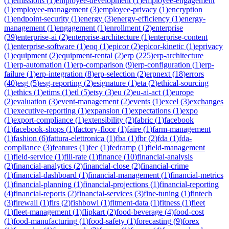
(
1
)
emissions
(
1
)
employee-development
(
1
)
employee-engagement
(
1
)
employee-management
(
3
)
employee-privacy
(
1
)
encryption
(
1
)
endpoint-security
(
1
)
energy
(
3
)
energy-efficiency
(
1
)
energy-
management
(
1
)
engagement
(
1
)
enrollment
(
2
)
enterprise
(
39
)
enterprise-ai
(
2
)
enterprise-architecture
(
1
)
enterprise-content
(
1
)
enterprise-software
(
1
)
eoq
(
1
)
epicor
(
2
)
epicor-kinetic
(
1
)
eprivacy
(
1
)
equipment
(
2
)
equipment-rental
(
2
)
erp
(
225
)
erp-architecture
(
1
)
erp-automation
(
1
)
erp-comparison
(
9
)
erp-configuration
(
1
)
erp-
failure
(
1
)
erp-integration
(
8
)
erp-selection
(
2
)
erpnext
(
18
)
errors
(
40
)
esg
(
5
)
esg-reporting
(
2
)
esignature
(
1
)
eta
(
2
)
ethical-sourcing
(
1
)
ethics
(
1
)
etims
(
1
)
etl
(
5
)
etsy
(
3
)
eu
(
2
)
eu-ai-act
(
1
)
europe
(
2
)
evaluation
(
3
)
event-management
(
2
)
events
(
1
)
excel
(
3
)
exchanges
(
1
)
executive-reporting
(
1
)
expansion
(
1
)
expectations
(
1
)
expo
(
1
)
export-compliance
(
1
)
extensibility
(
2
)
fabric
(
1
)
facebook
(
1
)
facebook-shops
(
1
)
factory-floor
(
1
)
faire
(
1
)
farm-management
(
1
)
fashion
(
6
)
fattura-elettronica
(
1
)
fba
(
1
)
fbr
(
2
)
fda
(
1
)
fda-
compliance
(
3
)
features
(
1
)
fec
(
1
)
fedramp
(
1
)
field-management
(
1
)
field-service
(
1
)
fill-rate
(
1
)
finance
(
10
)
financial-analysis
(
2
)
financial-analytics
(
2
)
financial-close
(
2
)
financial-crime
(
1
)
financial-dashboard
(
1
)
financial-management
(
1
)
financial-metrics
(
1
)
financial-planning
(
1
)
financial-projections
(
1
)
financial-reporting
(
4
)
financial-reports
(
2
)
financial-services
(
3
)
fine-tuning
(
1
)
fintech
(
3
)
firewall
(
1
)
firs
(
2
)
fishbowl
(
1
)
fitment-data
(
1
)
fitness
(
1
)
fleet
(
1
)
fleet-management
(
1
)
flipkart
(
2
)
food-beverage
(
4
)
food-cost
(
1
)
food-manufacturing
(
1
)
food-safety
(
1
)
forecasting
(
9
)
forex