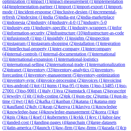
optimization
(
1
)
impact
(
1
)
impact-measurement
(
1
)
implementation
(
44
)
implementation-partner
(
1
)
import
(
1
)
import-export
(
1
)
import-
mode
(
1
)
incident-response
(
3
)
inclusive-design
(
1
)
incremental-
refresh
(
2
)
indexing
(
1
)
india
(
5
)
india-gst
(
2
)
india-marketplace
(
1
)
indonesia
(
2
)
industry
(
4
)
industry-4-0
(
17
)
industry-5-0
(
1
)
industry-erp
(
1
)
industry-specific
(
1
)
industry-wrappers
(
1
)
infor
(
1
)
information-security
(
2
)
infrastructure
(
10
)
infrastructure-as-code
(
1
)
infusionsoft
(
1
)
inp
(
1
)
insightly
(
1
)
insights
(
2
)
inspection
(
1
)
instagram
(
1
)
instagram-shopping
(
2
)
installation
(
1
)
integration
(
63
)
intellectual-property
(
1
)
inter-company
(
1
)
intercompany
(
4
)
internal-controls
(
1
)
internal-documentation
(
1
)
international
(
11
)
international-expansion
(
1
)
international-logistics
(
1
)
international-selling
(
2
)
international-trade
(
1
)
internationalization
(
2
)
intranet
(
1
)
inventory
(
33
)
inventory-analytics
(
1
)
inventory-
forecasting
(
1
)
inventory-management
(
5
)
inventory-optimization
(
1
)
inventory-sync
(
4
)
invoice-processing
(
2
)
invoices
(
1
)
invoicing
(
1
)
ios-android
(
1
)
iot
(
11
)
iqms
(
1
)
isa-95
(
1
)
isms
(
1
)
iso-13485
(
1
)
iso-
27001
(
3
)
iso-9001
(
1
)
italy
(
1
)
iva
(
2
)
jamstack
(
1
)
japan
(
2
)
javascript
(
1
)
jewelry
(
1
)
jit
(
1
)
job-costing
(
2
)
jpk
(
1
)
json-rpc
(
2
)
jumia
(
1
)
just-in-
time
(
1
)
jwt
(
1
)
k6
(
2
)
kafka
(
1
)
kanban
(
3
)
katana
(
1
)
katana-mrp
(
1
)
kaufland
(
2
)
kdv
(
1
)
keap
(
2
)
kenya
(
1
)
klaviyo
(
1
)
knowledge
(
1
)
knowledge-base
(
4
)
knowledge-management
(
2
)
korea
(
1
)
kpi
(
3
)
kpis
(
3
)
kra
(
1
)
ksef
(
1
)
kubernetes
(
1
)
kvkk
(
1
)
kyc
(
1
)
labor-law
(
1
)
landed-cost
(
1
)
landing-pages
(
4
)
langchain
(
3
)
large-datasets
(
1
)
latin-america
(
3
)
launch
(
1
)
law-firm
(
1
)
law-firms
(
1
)
lazada
(
1
)
lcp