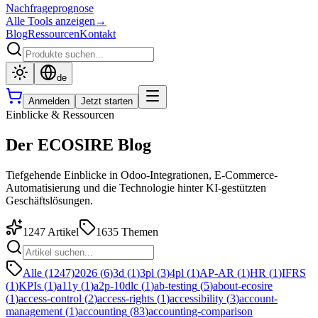
Nachfrageprognose
Alle Tools anzeigen
→
Blog
Ressourcen
Kontakt
de
Anmelden
Jetzt starten
Einblicke & Ressourcen
Der ECOSIRE Blog
Tiefgehende Einblicke in Odoo-Integrationen, E-Commerce-
Automatisierung und die Technologie hinter KI-gestützten
Geschäftslösungen.
1247
Artikel
1635
Themen
Alle (1247)
2026
(
6
)
3d
(
1
)
3pl
(
3
)
4pl
(
1
)
AP-AR
(
1
)
HR
(
1
)
IFRS
(
1
)
KPIs
(
1
)
a11y
(
1
)
a2p-10dlc
(
1
)
ab-testing
(
5
)
about-ecosire
(
1
)
access-control
(
2
)
access-rights
(
1
)
accessibility
(
3
)
account-
management
(
1
)
accounting
(
83
)
accounting-comparison