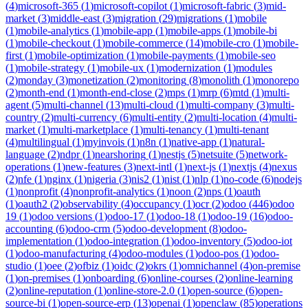
(
4
)
microsoft-365
(
1
)
microsoft-copilot
(
1
)
microsoft-fabric
(
3
)
mid-
market
(
3
)
middle-east
(
3
)
migration
(
29
)
migrations
(
1
)
mobile
(
1
)
mobile-analytics
(
1
)
mobile-app
(
1
)
mobile-apps
(
1
)
mobile-bi
(
1
)
mobile-checkout
(
1
)
mobile-commerce
(
14
)
mobile-cro
(
1
)
mobile-
first
(
1
)
mobile-optimization
(
1
)
mobile-payments
(
1
)
mobile-seo
(
1
)
mobile-strategy
(
1
)
mobile-ux
(
1
)
modernization
(
1
)
modules
(
2
)
monday
(
3
)
monetization
(
2
)
monitoring
(
8
)
monolith
(
1
)
monorepo
(
2
)
month-end
(
1
)
month-end-close
(
2
)
mps
(
1
)
mrp
(
6
)
mtd
(
1
)
multi-
agent
(
5
)
multi-channel
(
13
)
multi-cloud
(
1
)
multi-company
(
3
)
multi-
country
(
2
)
multi-currency
(
6
)
multi-entity
(
2
)
multi-location
(
4
)
multi-
market
(
1
)
multi-marketplace
(
1
)
multi-tenancy
(
1
)
multi-tenant
(
4
)
multilingual
(
1
)
myinvois
(
1
)
n8n
(
1
)
native-app
(
1
)
natural-
language
(
2
)
ndpr
(
1
)
nearshoring
(
1
)
nestjs
(
5
)
netsuite
(
5
)
network-
operations
(
1
)
new-features
(
3
)
next-intl
(
1
)
next-js
(
1
)
nextjs
(
4
)
nexus
(
2
)
nfe
(
1
)
nginx
(
1
)
nigeria
(
3
)
nis2
(
1
)
nist
(
1
)
nlp
(
1
)
no-code
(
6
)
nodejs
(
1
)
nonprofit
(
4
)
nonprofit-analytics
(
1
)
noon
(
2
)
nps
(
1
)
oauth
(
1
)
oauth2
(
2
)
observability
(
4
)
occupancy
(
1
)
ocr
(
2
)
odoo
(
446
)
odoo
19
(
1
)
odoo versions
(
1
)
odoo-17
(
1
)
odoo-18
(
1
)
odoo-19
(
16
)
odoo-
accounting
(
6
)
odoo-crm
(
5
)
odoo-development
(
8
)
odoo-
implementation
(
1
)
odoo-integration
(
1
)
odoo-inventory
(
5
)
odoo-iot
(
1
)
odoo-manufacturing
(
4
)
odoo-modules
(
1
)
odoo-pos
(
1
)
odoo-
studio
(
1
)
oee
(
2
)
ofbiz
(
1
)
oidc
(
2
)
okrs
(
1
)
omnichannel
(
4
)
on-premise
(
1
)
on-premises
(
1
)
onboarding
(
6
)
online-courses
(
2
)
online-learning
(
2
)
online-reputation
(
1
)
online-store-2.0
(
1
)
open-source
(
6
)
open-
source-bi
(
1
)
open-source-erp
(
13
)
openai
(
1
)
openclaw
(
85
)
operations