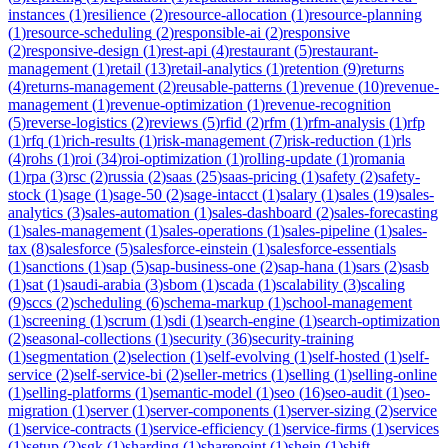
instances
(
1
)
resilience
(
2
)
resource-allocation
(
1
)
resource-planning
(
1
)
resource-scheduling
(
2
)
responsible-ai
(
2
)
responsive
(
2
)
responsive-design
(
1
)
rest-api
(
4
)
restaurant
(
5
)
restaurant-
management
(
1
)
retail
(
13
)
retail-analytics
(
1
)
retention
(
9
)
returns
(
4
)
returns-management
(
2
)
reusable-patterns
(
1
)
revenue
(
10
)
revenue-
management
(
1
)
revenue-optimization
(
1
)
revenue-recognition
(
5
)
reverse-logistics
(
2
)
reviews
(
5
)
rfid
(
2
)
rfm
(
1
)
rfm-analysis
(
1
)
rfp
(
1
)
rfq
(
1
)
rich-results
(
1
)
risk-management
(
7
)
risk-reduction
(
1
)
rls
(
4
)
rohs
(
1
)
roi
(
34
)
roi-optimization
(
1
)
rolling-update
(
1
)
romania
(
1
)
rpa
(
3
)
rsc
(
2
)
russia
(
2
)
saas
(
25
)
saas-pricing
(
1
)
safety
(
2
)
safety-
stock
(
1
)
sage
(
1
)
sage-50
(
2
)
sage-intacct
(
1
)
salary
(
1
)
sales
(
19
)
sales-
analytics
(
3
)
sales-automation
(
1
)
sales-dashboard
(
2
)
sales-forecasting
(
1
)
sales-management
(
1
)
sales-operations
(
1
)
sales-pipeline
(
1
)
sales-
tax
(
8
)
salesforce
(
5
)
salesforce-einstein
(
1
)
salesforce-essentials
(
1
)
sanctions
(
1
)
sap
(
5
)
sap-business-one
(
2
)
sap-hana
(
1
)
sars
(
2
)
sasb
(
1
)
sat
(
1
)
saudi-arabia
(
3
)
sbom
(
1
)
scada
(
1
)
scalability
(
3
)
scaling
(
9
)
sccs
(
2
)
scheduling
(
6
)
schema-markup
(
1
)
school-management
(
1
)
screening
(
1
)
scrum
(
1
)
sdi
(
1
)
search-engine
(
1
)
search-optimization
(
2
)
seasonal-collections
(
1
)
security
(
36
)
security-training
(
1
)
segmentation
(
2
)
selection
(
1
)
self-evolving
(
1
)
self-hosted
(
1
)
self-
service
(
2
)
self-service-bi
(
2
)
seller-metrics
(
1
)
selling
(
1
)
selling-online
(
1
)
selling-platforms
(
1
)
semantic-model
(
1
)
seo
(
16
)
seo-audit
(
1
)
seo-
migration
(
1
)
server
(
1
)
server-components
(
1
)
server-sizing
(
2
)
service
(
1
)
service-contracts
(
1
)
service-efficiency
(
1
)
service-firms
(
1
)
services
(
1
)
setup
(
2
)
sgk
(
1
)
sharding
(
1
)
sharepoint
(
1
)
shein
(
1
)
shift-