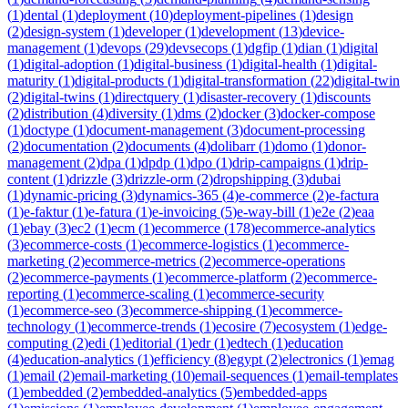
(
1
)
dental
(
1
)
deployment
(
10
)
deployment-pipelines
(
1
)
design
(
2
)
design-system
(
1
)
developer
(
1
)
development
(
13
)
device-
management
(
1
)
devops
(
29
)
devsecops
(
1
)
dgfip
(
1
)
dian
(
1
)
digital
(
1
)
digital-adoption
(
1
)
digital-business
(
1
)
digital-health
(
1
)
digital-
maturity
(
1
)
digital-products
(
1
)
digital-transformation
(
22
)
digital-twin
(
2
)
digital-twins
(
1
)
directquery
(
1
)
disaster-recovery
(
1
)
discounts
(
2
)
distribution
(
4
)
diversity
(
1
)
dms
(
2
)
docker
(
3
)
docker-compose
(
1
)
doctype
(
1
)
document-management
(
3
)
document-processing
(
2
)
documentation
(
2
)
documents
(
4
)
dolibarr
(
1
)
domo
(
1
)
donor-
management
(
2
)
dpa
(
1
)
dpdp
(
1
)
dpo
(
1
)
drip-campaigns
(
1
)
drip-
content
(
1
)
drizzle
(
3
)
drizzle-orm
(
2
)
dropshipping
(
3
)
dubai
(
1
)
dynamic-pricing
(
3
)
dynamics-365
(
4
)
e-commerce
(
2
)
e-factura
(
1
)
e-faktur
(
1
)
e-fatura
(
1
)
e-invoicing
(
5
)
e-way-bill
(
1
)
e2e
(
2
)
eaa
(
1
)
ebay
(
3
)
ec2
(
1
)
ecm
(
1
)
ecommerce
(
178
)
ecommerce-analytics
(
3
)
ecommerce-costs
(
1
)
ecommerce-logistics
(
1
)
ecommerce-
marketing
(
2
)
ecommerce-metrics
(
2
)
ecommerce-operations
(
2
)
ecommerce-payments
(
1
)
ecommerce-platform
(
2
)
ecommerce-
reporting
(
1
)
ecommerce-scaling
(
1
)
ecommerce-security
(
1
)
ecommerce-seo
(
3
)
ecommerce-shipping
(
1
)
ecommerce-
technology
(
1
)
ecommerce-trends
(
1
)
ecosire
(
7
)
ecosystem
(
1
)
edge-
computing
(
2
)
edi
(
1
)
editorial
(
1
)
edr
(
1
)
edtech
(
1
)
education
(
4
)
education-analytics
(
1
)
efficiency
(
8
)
egypt
(
2
)
electronics
(
1
)
emag
(
1
)
email
(
2
)
email-marketing
(
10
)
email-sequences
(
1
)
email-templates
(
1
)
embedded
(
2
)
embedded-analytics
(
5
)
embedded-apps