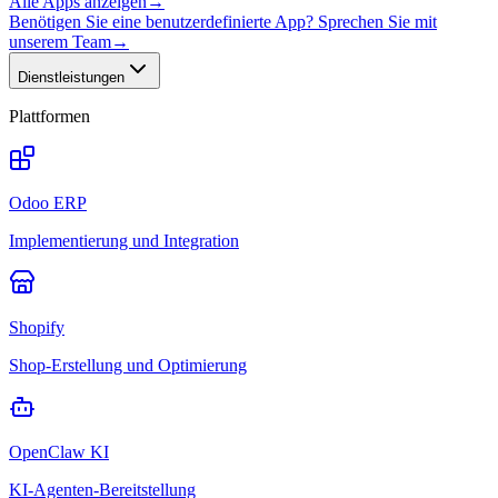
Alle Apps anzeigen
→
Benötigen Sie eine benutzerdefinierte App? Sprechen Sie mit
unserem Team
→
Dienstleistungen
Plattformen
Odoo ERP
Implementierung und Integration
Shopify
Shop-Erstellung und Optimierung
OpenClaw KI
KI-Agenten-Bereitstellung