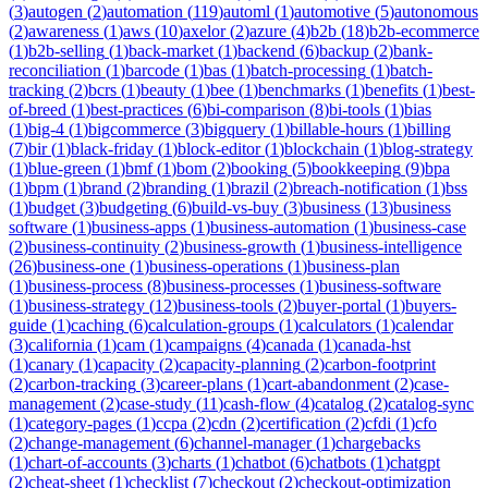
(
3
)
autogen
(
2
)
automation
(
119
)
automl
(
1
)
automotive
(
5
)
autonomous
(
2
)
awareness
(
1
)
aws
(
10
)
axelor
(
2
)
azure
(
4
)
b2b
(
18
)
b2b-ecommerce
(
1
)
b2b-selling
(
1
)
back-market
(
1
)
backend
(
6
)
backup
(
2
)
bank-
reconciliation
(
1
)
barcode
(
1
)
bas
(
1
)
batch-processing
(
1
)
batch-
tracking
(
2
)
bcrs
(
1
)
beauty
(
1
)
bee
(
1
)
benchmarks
(
1
)
benefits
(
1
)
best-
of-breed
(
1
)
best-practices
(
6
)
bi-comparison
(
8
)
bi-tools
(
1
)
bias
(
1
)
big-4
(
1
)
bigcommerce
(
3
)
bigquery
(
1
)
billable-hours
(
1
)
billing
(
7
)
bir
(
1
)
black-friday
(
1
)
block-editor
(
1
)
blockchain
(
1
)
blog-strategy
(
1
)
blue-green
(
1
)
bmf
(
1
)
bom
(
2
)
booking
(
5
)
bookkeeping
(
9
)
bpa
(
1
)
bpm
(
1
)
brand
(
2
)
branding
(
1
)
brazil
(
2
)
breach-notification
(
1
)
bss
(
1
)
budget
(
3
)
budgeting
(
6
)
build-vs-buy
(
3
)
business
(
13
)
business
software
(
1
)
business-apps
(
1
)
business-automation
(
1
)
business-case
(
2
)
business-continuity
(
2
)
business-growth
(
1
)
business-intelligence
(
26
)
business-one
(
1
)
business-operations
(
1
)
business-plan
(
1
)
business-process
(
8
)
business-processes
(
1
)
business-software
(
1
)
business-strategy
(
12
)
business-tools
(
2
)
buyer-portal
(
1
)
buyers-
guide
(
1
)
caching
(
6
)
calculation-groups
(
1
)
calculators
(
1
)
calendar
(
3
)
california
(
1
)
cam
(
1
)
campaigns
(
4
)
canada
(
1
)
canada-hst
(
1
)
canary
(
1
)
capacity
(
2
)
capacity-planning
(
2
)
carbon-footprint
(
2
)
carbon-tracking
(
3
)
career-plans
(
1
)
cart-abandonment
(
2
)
case-
management
(
2
)
case-study
(
11
)
cash-flow
(
4
)
catalog
(
2
)
catalog-sync
(
1
)
category-pages
(
1
)
ccpa
(
2
)
cdn
(
2
)
certification
(
2
)
cfdi
(
1
)
cfo
(
2
)
change-management
(
6
)
channel-manager
(
1
)
chargebacks
(
1
)
chart-of-accounts
(
3
)
charts
(
1
)
chatbot
(
6
)
chatbots
(
1
)
chatgpt
(
2
)
cheat-sheet
(
1
)
checklist
(
7
)
checkout
(
2
)
checkout-optimization