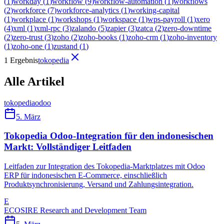
(
1
)
workday
(
1
)
workflow
(
9
)
workflow-automation
(
1
)
workflows
(
2
)
workforce
(
7
)
workforce-analytics
(
1
)
working-capital
(
1
)
workplace
(
1
)
workshops
(
1
)
workspace
(
1
)
wps-payroll
(
1
)
xero
(
4
)
xml
(
1
)
xml-rpc
(
3
)
zalando
(
5
)
zapier
(
3
)
zatca
(
2
)
zero-downtime
(
2
)
zero-trust
(
3
)
zoho
(
2
)
zoho-books
(
1
)
zoho-crm
(
1
)
zoho-inventory
(
1
)
zoho-one
(
1
)
zustand
(
1
)
1 Ergebnis
tokopedia
Alle Artikel
tokopedia
odoo
5. März
Tokopedia Odoo-Integration für den indonesischen
Markt: Vollständiger Leitfaden
Leitfaden zur Integration des Tokopedia-Marktplatzes mit Odoo
ERP für indonesischen E-Commerce, einschließlich
Produktsynchronisierung, Versand und Zahlungsintegration.
E
ECOSIRE Research and Development Team