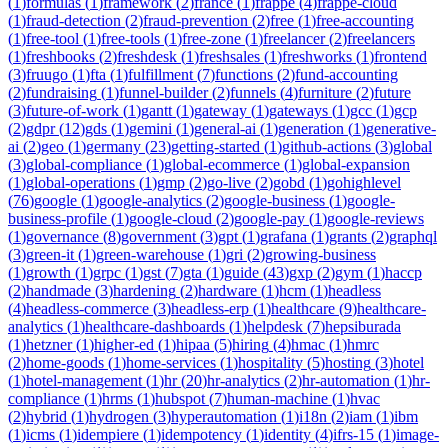
(
1
)
formulas
(
1
)
framework
(
2
)
france
(
1
)
frappe
(
4
)
frappe-cloud
(
1
)
fraud-detection
(
2
)
fraud-prevention
(
2
)
free
(
1
)
free-accounting
(
1
)
free-tool
(
1
)
free-tools
(
1
)
free-zone
(
1
)
freelancer
(
2
)
freelancers
(
1
)
freshbooks
(
2
)
freshdesk
(
1
)
freshsales
(
1
)
freshworks
(
1
)
frontend
(
3
)
fruugo
(
1
)
fta
(
1
)
fulfillment
(
7
)
functions
(
2
)
fund-accounting
(
2
)
fundraising
(
1
)
funnel-builder
(
2
)
funnels
(
4
)
furniture
(
2
)
future
(
3
)
future-of-work
(
1
)
gantt
(
1
)
gateway
(
1
)
gateways
(
1
)
gcc
(
1
)
gcp
(
2
)
gdpr
(
12
)
gds
(
1
)
gemini
(
1
)
general-ai
(
1
)
generation
(
1
)
generative-
ai
(
2
)
geo
(
1
)
germany
(
23
)
getting-started
(
1
)
github-actions
(
3
)
global
(
3
)
global-compliance
(
1
)
global-ecommerce
(
1
)
global-expansion
(
1
)
global-operations
(
1
)
gmp
(
2
)
go-live
(
2
)
gobd
(
1
)
gohighlevel
(
76
)
google
(
1
)
google-analytics
(
2
)
google-business
(
1
)
google-
business-profile
(
1
)
google-cloud
(
2
)
google-pay
(
1
)
google-reviews
(
1
)
governance
(
8
)
government
(
3
)
gpt
(
1
)
grafana
(
1
)
grants
(
2
)
graphql
(
3
)
green-it
(
1
)
green-warehouse
(
1
)
gri
(
2
)
growing-business
(
1
)
growth
(
1
)
grpc
(
1
)
gst
(
7
)
gta
(
1
)
guide
(
43
)
gxp
(
2
)
gym
(
1
)
haccp
(
2
)
handmade
(
3
)
hardening
(
2
)
hardware
(
1
)
hcm
(
1
)
headless
(
4
)
headless-commerce
(
3
)
headless-erp
(
1
)
healthcare
(
9
)
healthcare-
analytics
(
1
)
healthcare-dashboards
(
1
)
helpdesk
(
7
)
hepsiburada
(
1
)
hetzner
(
1
)
higher-ed
(
1
)
hipaa
(
5
)
hiring
(
4
)
hmac
(
1
)
hmrc
(
2
)
home-goods
(
1
)
home-services
(
1
)
hospitality
(
5
)
hosting
(
3
)
hotel
(
1
)
hotel-management
(
1
)
hr
(
20
)
hr-analytics
(
2
)
hr-automation
(
1
)
hr-
compliance
(
1
)
hrms
(
1
)
hubspot
(
7
)
human-machine
(
1
)
hvac
(
2
)
hybrid
(
1
)
hydrogen
(
3
)
hyperautomation
(
1
)
i18n
(
2
)
iam
(
1
)
ibm
(
1
)
icms
(
1
)
idempiere
(
1
)
idempotency
(
1
)
identity
(
4
)
ifrs-15
(
1
)
image-