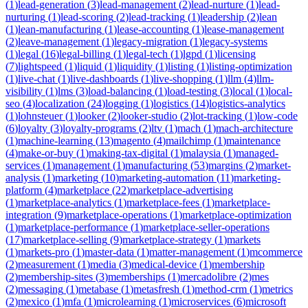
(
1
)
lead-generation
(
3
)
lead-management
(
2
)
lead-nurture
(
1
)
lead-
nurturing
(
1
)
lead-scoring
(
2
)
lead-tracking
(
1
)
leadership
(
2
)
lean
(
1
)
lean-manufacturing
(
1
)
lease-accounting
(
1
)
lease-management
(
2
)
leave-management
(
1
)
legacy-migration
(
1
)
legacy-systems
(
1
)
legal
(
16
)
legal-billing
(
1
)
legal-tech
(
1
)
lgpd
(
1
)
licensing
(
7
)
lightspeed
(
1
)
liquid
(
1
)
liquidity
(
1
)
listing
(
1
)
listing-optimization
(
1
)
live-chat
(
1
)
live-dashboards
(
1
)
live-shopping
(
1
)
llm
(
4
)
llm-
visibility
(
1
)
lms
(
3
)
load-balancing
(
1
)
load-testing
(
3
)
local
(
1
)
local-
seo
(
4
)
localization
(
24
)
logging
(
1
)
logistics
(
14
)
logistics-analytics
(
1
)
lohnsteuer
(
1
)
looker
(
2
)
looker-studio
(
2
)
lot-tracking
(
1
)
low-code
(
6
)
loyalty
(
3
)
loyalty-programs
(
2
)
ltv
(
1
)
mach
(
1
)
mach-architecture
(
1
)
machine-learning
(
13
)
magento
(
4
)
mailchimp
(
1
)
maintenance
(
4
)
make-or-buy
(
1
)
making-tax-digital
(
1
)
malaysia
(
1
)
managed-
services
(
1
)
management
(
1
)
manufacturing
(
53
)
margins
(
2
)
market-
analysis
(
1
)
marketing
(
10
)
marketing-automation
(
11
)
marketing-
platform
(
4
)
marketplace
(
22
)
marketplace-advertising
(
1
)
marketplace-analytics
(
1
)
marketplace-fees
(
1
)
marketplace-
integration
(
9
)
marketplace-operations
(
1
)
marketplace-optimization
(
1
)
marketplace-performance
(
1
)
marketplace-seller-operations
(
17
)
marketplace-selling
(
9
)
marketplace-strategy
(
1
)
markets
(
1
)
markets-pro
(
1
)
master-data
(
1
)
matter-management
(
1
)
mcommerce
(
2
)
measurement
(
1
)
media
(
3
)
medical-device
(
1
)
membership
(
2
)
membership-sites
(
3
)
memberships
(
1
)
mercadolibre
(
2
)
mes
(
2
)
messaging
(
1
)
metabase
(
1
)
metasfresh
(
1
)
method-crm
(
1
)
metrics
(
2
)
mexico
(
1
)
mfa
(
1
)
microlearning
(
1
)
microservices
(
6
)
microsoft