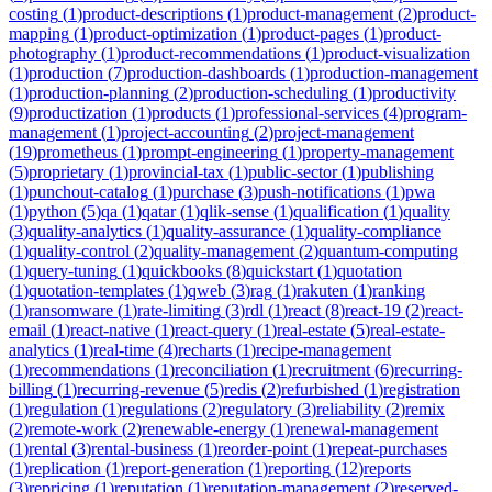
costing
(
1
)
product-descriptions
(
1
)
product-management
(
2
)
product-
mapping
(
1
)
product-optimization
(
1
)
product-pages
(
1
)
product-
photography
(
1
)
product-recommendations
(
1
)
product-visualization
(
1
)
production
(
7
)
production-dashboards
(
1
)
production-management
(
1
)
production-planning
(
2
)
production-scheduling
(
1
)
productivity
(
9
)
productization
(
1
)
products
(
1
)
professional-services
(
4
)
program-
management
(
1
)
project-accounting
(
2
)
project-management
(
19
)
prometheus
(
1
)
prompt-engineering
(
1
)
property-management
(
5
)
proprietary
(
1
)
provincial-tax
(
1
)
public-sector
(
1
)
publishing
(
1
)
punchout-catalog
(
1
)
purchase
(
3
)
push-notifications
(
1
)
pwa
(
1
)
python
(
5
)
qa
(
1
)
qatar
(
1
)
qlik-sense
(
1
)
qualification
(
1
)
quality
(
3
)
quality-analytics
(
1
)
quality-assurance
(
1
)
quality-compliance
(
1
)
quality-control
(
2
)
quality-management
(
2
)
quantum-computing
(
1
)
query-tuning
(
1
)
quickbooks
(
8
)
quickstart
(
1
)
quotation
(
1
)
quotation-templates
(
1
)
qweb
(
3
)
rag
(
1
)
rakuten
(
1
)
ranking
(
1
)
ransomware
(
1
)
rate-limiting
(
3
)
rdl
(
1
)
react
(
8
)
react-19
(
2
)
react-
email
(
1
)
react-native
(
1
)
react-query
(
1
)
real-estate
(
5
)
real-estate-
analytics
(
1
)
real-time
(
4
)
recharts
(
1
)
recipe-management
(
1
)
recommendations
(
1
)
reconciliation
(
1
)
recruitment
(
6
)
recurring-
billing
(
1
)
recurring-revenue
(
5
)
redis
(
2
)
refurbished
(
1
)
registration
(
1
)
regulation
(
1
)
regulations
(
2
)
regulatory
(
3
)
reliability
(
2
)
remix
(
2
)
remote-work
(
2
)
renewable-energy
(
1
)
renewal-management
(
1
)
rental
(
3
)
rental-business
(
1
)
reorder-point
(
1
)
repeat-purchases
(
1
)
replication
(
1
)
report-generation
(
1
)
reporting
(
12
)
reports
(
3
)
repricing
(
1
)
reputation
(
1
)
reputation-management
(
2
)
reserved-