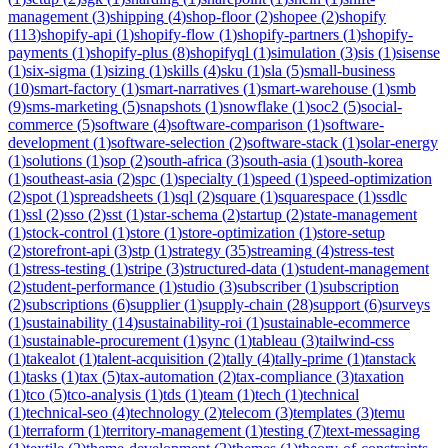
management
(
3
)
shipping
(
4
)
shop-floor
(
2
)
shopee
(
2
)
shopify
(
113
)
shopify-api
(
1
)
shopify-flow
(
1
)
shopify-partners
(
1
)
shopify-
payments
(
1
)
shopify-plus
(
8
)
shopifyql
(
1
)
simulation
(
3
)
sis
(
1
)
sisense
(
1
)
six-sigma
(
1
)
sizing
(
1
)
skills
(
4
)
sku
(
1
)
sla
(
5
)
small-business
(
10
)
smart-factory
(
1
)
smart-narratives
(
1
)
smart-warehouse
(
1
)
smb
(
9
)
sms-marketing
(
5
)
snapshots
(
1
)
snowflake
(
1
)
soc2
(
5
)
social-
commerce
(
5
)
software
(
4
)
software-comparison
(
1
)
software-
development
(
1
)
software-selection
(
2
)
software-stack
(
1
)
solar-energy
(
1
)
solutions
(
1
)
sop
(
2
)
south-africa
(
3
)
south-asia
(
1
)
south-korea
(
1
)
southeast-asia
(
2
)
spc
(
1
)
specialty
(
1
)
speed
(
1
)
speed-optimization
(
2
)
spot
(
1
)
spreadsheets
(
1
)
sql
(
2
)
square
(
1
)
squarespace
(
1
)
ssdlc
(
1
)
ssl
(
2
)
sso
(
2
)
sst
(
1
)
star-schema
(
2
)
startup
(
2
)
state-management
(
1
)
stock-control
(
1
)
store
(
1
)
store-optimization
(
1
)
store-setup
(
2
)
storefront-api
(
3
)
stp
(
1
)
strategy
(
35
)
streaming
(
4
)
stress-test
(
1
)
stress-testing
(
1
)
stripe
(
3
)
structured-data
(
1
)
student-management
(
2
)
student-performance
(
1
)
studio
(
3
)
subscriber
(
1
)
subscription
(
2
)
subscriptions
(
6
)
supplier
(
1
)
supply-chain
(
28
)
support
(
6
)
surveys
(
1
)
sustainability
(
14
)
sustainability-roi
(
1
)
sustainable-ecommerce
(
1
)
sustainable-procurement
(
1
)
sync
(
1
)
tableau
(
3
)
tailwind-css
(
1
)
takealot
(
1
)
talent-acquisition
(
2
)
tally
(
4
)
tally-prime
(
1
)
tanstack
(
1
)
tasks
(
1
)
tax
(
5
)
tax-automation
(
2
)
tax-compliance
(
3
)
taxation
(
1
)
tco
(
5
)
tco-analysis
(
1
)
tds
(
1
)
team
(
1
)
tech
(
1
)
technical
(
1
)
technical-seo
(
4
)
technology
(
2
)
telecom
(
3
)
templates
(
3
)
temu
(
1
)
terraform
(
1
)
territory-management
(
1
)
testing
(
7
)
text-messaging