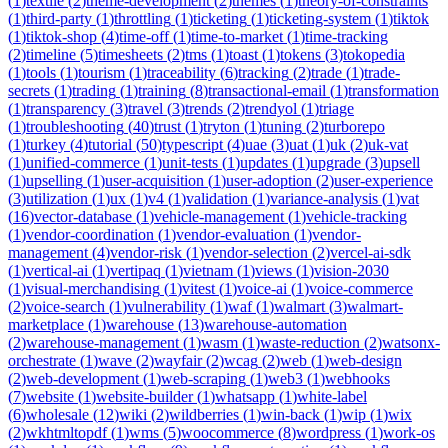
(
1
)
textile
(
2
)
theme-development
(
2
)
themes
(
1
)
theory-of-constraints
(
1
)
third-party
(
1
)
throttling
(
1
)
ticketing
(
1
)
ticketing-system
(
1
)
tiktok
(
1
)
tiktok-shop
(
4
)
time-off
(
1
)
time-to-market
(
1
)
time-tracking
(
2
)
timeline
(
5
)
timesheets
(
2
)
tms
(
1
)
toast
(
1
)
tokens
(
3
)
tokopedia
(
1
)
tools
(
1
)
tourism
(
1
)
traceability
(
6
)
tracking
(
2
)
trade
(
1
)
trade-
secrets
(
1
)
trading
(
1
)
training
(
8
)
transactional-email
(
1
)
transformation
(
1
)
transparency
(
3
)
travel
(
3
)
trends
(
2
)
trendyol
(
1
)
triage
(
1
)
troubleshooting
(
40
)
trust
(
1
)
tryton
(
1
)
tuning
(
2
)
turborepo
(
1
)
turkey
(
4
)
tutorial
(
50
)
typescript
(
4
)
uae
(
3
)
uat
(
1
)
uk
(
2
)
uk-vat
(
1
)
unified-commerce
(
1
)
unit-tests
(
1
)
updates
(
1
)
upgrade
(
3
)
upsell
(
1
)
upselling
(
1
)
user-acquisition
(
1
)
user-adoption
(
2
)
user-experience
(
3
)
utilization
(
1
)
ux
(
1
)
v4
(
1
)
validation
(
1
)
variance-analysis
(
1
)
vat
(
16
)
vector-database
(
1
)
vehicle-management
(
1
)
vehicle-tracking
(
1
)
vendor-coordination
(
1
)
vendor-evaluation
(
1
)
vendor-
management
(
4
)
vendor-risk
(
1
)
vendor-selection
(
2
)
vercel-ai-sdk
(
1
)
vertical-ai
(
1
)
vertipaq
(
1
)
vietnam
(
1
)
views
(
1
)
vision-2030
(
1
)
visual-merchandising
(
1
)
vitest
(
1
)
voice-ai
(
1
)
voice-commerce
(
2
)
voice-search
(
1
)
vulnerability
(
1
)
waf
(
1
)
walmart
(
3
)
walmart-
marketplace
(
1
)
warehouse
(
13
)
warehouse-automation
(
2
)
warehouse-management
(
1
)
wasm
(
1
)
waste-reduction
(
2
)
watsonx-
orchestrate
(
1
)
wave
(
2
)
wayfair
(
2
)
wcag
(
2
)
web
(
1
)
web-design
(
2
)
web-development
(
1
)
web-scraping
(
1
)
web3
(
1
)
webhooks
(
7
)
website
(
1
)
website-builder
(
1
)
whatsapp
(
1
)
white-label
(
6
)
wholesale
(
12
)
wiki
(
2
)
wildberries
(
1
)
win-back
(
1
)
wip
(
1
)
wix
(
2
)
wkhtmltopdf
(
1
)
wms
(
5
)
woocommerce
(
8
)
wordpress
(
1
)
work-os