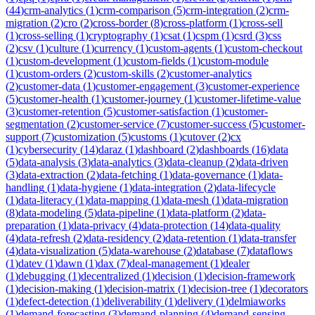
(
44
)
crm-analytics
(
1
)
crm-comparison
(
5
)
crm-integration
(
2
)
crm-
migration
(
2
)
cro
(
2
)
cross-border
(
8
)
cross-platform
(
1
)
cross-sell
(
1
)
cross-selling
(
1
)
cryptography
(
1
)
csat
(
1
)
cspm
(
1
)
csrd
(
3
)
css
(
2
)
csv
(
1
)
culture
(
1
)
currency
(
1
)
custom-agents
(
1
)
custom-checkout
(
1
)
custom-development
(
1
)
custom-fields
(
1
)
custom-module
(
1
)
custom-orders
(
2
)
custom-skills
(
2
)
customer-analytics
(
2
)
customer-data
(
1
)
customer-engagement
(
3
)
customer-experience
(
5
)
customer-health
(
1
)
customer-journey
(
1
)
customer-lifetime-value
(
3
)
customer-retention
(
5
)
customer-satisfaction
(
1
)
customer-
segmentation
(
2
)
customer-service
(
7
)
customer-success
(
5
)
customer-
support
(
7
)
customization
(
5
)
customs
(
1
)
cutover
(
2
)
cx
(
1
)
cybersecurity
(
14
)
daraz
(
1
)
dashboard
(
2
)
dashboards
(
16
)
data
(
5
)
data-analysis
(
3
)
data-analytics
(
3
)
data-cleanup
(
2
)
data-driven
(
3
)
data-extraction
(
2
)
data-fetching
(
1
)
data-governance
(
1
)
data-
handling
(
1
)
data-hygiene
(
1
)
data-integration
(
2
)
data-lifecycle
(
1
)
data-literacy
(
1
)
data-mapping
(
1
)
data-mesh
(
1
)
data-migration
(
8
)
data-modeling
(
5
)
data-pipeline
(
1
)
data-platform
(
2
)
data-
preparation
(
1
)
data-privacy
(
4
)
data-protection
(
14
)
data-quality
(
4
)
data-refresh
(
2
)
data-residency
(
2
)
data-retention
(
1
)
data-transfer
(
4
)
data-visualization
(
5
)
data-warehouse
(
2
)
database
(
7
)
dataflows
(
1
)
datev
(
1
)
dawn
(
1
)
dax
(
7
)
deal-management
(
1
)
dealer
(
1
)
debugging
(
1
)
decentralized
(
1
)
decision
(
1
)
decision-framework
(
1
)
decision-making
(
1
)
decision-matrix
(
1
)
decision-tree
(
1
)
decorators
(
1
)
defect-detection
(
1
)
deliverability
(
1
)
delivery
(
1
)
delmiaworks
(
1
)
demand-forecasting
(
3
)
demand-planning
(
4
)
demand-sensing