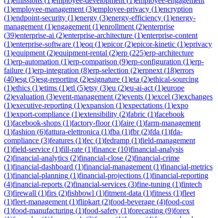
(
1
)
emissions
(
1
)
employee-development
(
1
)
employee-engagement
(
1
)
employee-management
(
3
)
employee-privacy
(
1
)
encryption
(
1
)
endpoint-security
(
1
)
energy
(
3
)
energy-efficiency
(
1
)
energy-
management
(
1
)
engagement
(
1
)
enrollment
(
2
)
enterprise
(
39
)
enterprise-ai
(
2
)
enterprise-architecture
(
1
)
enterprise-content
(
1
)
enterprise-software
(
1
)
eoq
(
1
)
epicor
(
2
)
epicor-kinetic
(
1
)
eprivacy
(
1
)
equipment
(
2
)
equipment-rental
(
2
)
erp
(
225
)
erp-architecture
(
1
)
erp-automation
(
1
)
erp-comparison
(
9
)
erp-configuration
(
1
)
erp-
failure
(
1
)
erp-integration
(
8
)
erp-selection
(
2
)
erpnext
(
18
)
errors
(
40
)
esg
(
5
)
esg-reporting
(
2
)
esignature
(
1
)
eta
(
2
)
ethical-sourcing
(
1
)
ethics
(
1
)
etims
(
1
)
etl
(
5
)
etsy
(
3
)
eu
(
2
)
eu-ai-act
(
1
)
europe
(
2
)
evaluation
(
3
)
event-management
(
2
)
events
(
1
)
excel
(
3
)
exchanges
(
1
)
executive-reporting
(
1
)
expansion
(
1
)
expectations
(
1
)
expo
(
1
)
export-compliance
(
1
)
extensibility
(
2
)
fabric
(
1
)
facebook
(
1
)
facebook-shops
(
1
)
factory-floor
(
1
)
faire
(
1
)
farm-management
(
1
)
fashion
(
6
)
fattura-elettronica
(
1
)
fba
(
1
)
fbr
(
2
)
fda
(
1
)
fda-
compliance
(
3
)
features
(
1
)
fec
(
1
)
fedramp
(
1
)
field-management
(
1
)
field-service
(
1
)
fill-rate
(
1
)
finance
(
10
)
financial-analysis
(
2
)
financial-analytics
(
2
)
financial-close
(
2
)
financial-crime
(
1
)
financial-dashboard
(
1
)
financial-management
(
1
)
financial-metrics
(
1
)
financial-planning
(
1
)
financial-projections
(
1
)
financial-reporting
(
4
)
financial-reports
(
2
)
financial-services
(
3
)
fine-tuning
(
1
)
fintech
(
3
)
firewall
(
1
)
firs
(
2
)
fishbowl
(
1
)
fitment-data
(
1
)
fitness
(
1
)
fleet
(
1
)
fleet-management
(
1
)
flipkart
(
2
)
food-beverage
(
4
)
food-cost
(
1
)
food-manufacturing
(
1
)
food-safety
(
1
)
forecasting
(
9
)
forex