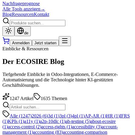
Nachfrageprognose
Alle Tools anzeigen
→
Blog
Ressourcen
Kontakt
de
Anmelden
Jetzt starten
Einblicke & Ressourcen
Der ECOSIRE Blog
Tiefgehende Einblicke in Odoo-Integrationen, E-Commerce-
Automatisierung und die Technologie hinter KI-gestützten
Geschäftslösungen.
1247
Artikel
1635
Themen
Alle (1247)
2026
(
6
)
3d
(
1
)
3pl
(
3
)
4pl
(
1
)
AP-AR
(
1
)
HR
(
1
)
IFRS
(
1
)
KPIs
(
1
)
a11y
(
1
)
a2p-10dlc
(
1
)
ab-testing
(
5
)
about-ecosire
(
1
)
access-control
(
2
)
access-rights
(
1
)
accessibility
(
3
)
account-
management
(
1
)
accounting
(
83
)
accounting-comparison