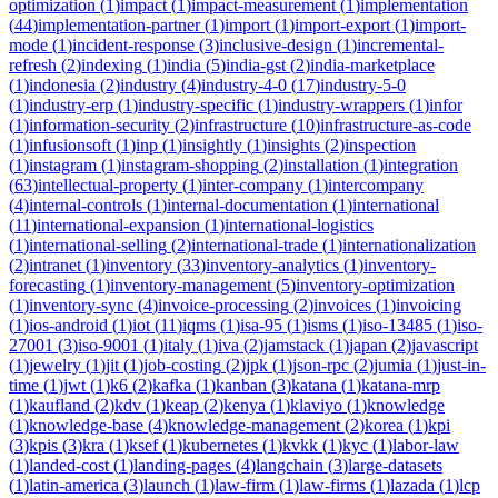
optimization
(
1
)
impact
(
1
)
impact-measurement
(
1
)
implementation
(
44
)
implementation-partner
(
1
)
import
(
1
)
import-export
(
1
)
import-
mode
(
1
)
incident-response
(
3
)
inclusive-design
(
1
)
incremental-
refresh
(
2
)
indexing
(
1
)
india
(
5
)
india-gst
(
2
)
india-marketplace
(
1
)
indonesia
(
2
)
industry
(
4
)
industry-4-0
(
17
)
industry-5-0
(
1
)
industry-erp
(
1
)
industry-specific
(
1
)
industry-wrappers
(
1
)
infor
(
1
)
information-security
(
2
)
infrastructure
(
10
)
infrastructure-as-code
(
1
)
infusionsoft
(
1
)
inp
(
1
)
insightly
(
1
)
insights
(
2
)
inspection
(
1
)
instagram
(
1
)
instagram-shopping
(
2
)
installation
(
1
)
integration
(
63
)
intellectual-property
(
1
)
inter-company
(
1
)
intercompany
(
4
)
internal-controls
(
1
)
internal-documentation
(
1
)
international
(
11
)
international-expansion
(
1
)
international-logistics
(
1
)
international-selling
(
2
)
international-trade
(
1
)
internationalization
(
2
)
intranet
(
1
)
inventory
(
33
)
inventory-analytics
(
1
)
inventory-
forecasting
(
1
)
inventory-management
(
5
)
inventory-optimization
(
1
)
inventory-sync
(
4
)
invoice-processing
(
2
)
invoices
(
1
)
invoicing
(
1
)
ios-android
(
1
)
iot
(
11
)
iqms
(
1
)
isa-95
(
1
)
isms
(
1
)
iso-13485
(
1
)
iso-
27001
(
3
)
iso-9001
(
1
)
italy
(
1
)
iva
(
2
)
jamstack
(
1
)
japan
(
2
)
javascript
(
1
)
jewelry
(
1
)
jit
(
1
)
job-costing
(
2
)
jpk
(
1
)
json-rpc
(
2
)
jumia
(
1
)
just-in-
time
(
1
)
jwt
(
1
)
k6
(
2
)
kafka
(
1
)
kanban
(
3
)
katana
(
1
)
katana-mrp
(
1
)
kaufland
(
2
)
kdv
(
1
)
keap
(
2
)
kenya
(
1
)
klaviyo
(
1
)
knowledge
(
1
)
knowledge-base
(
4
)
knowledge-management
(
2
)
korea
(
1
)
kpi
(
3
)
kpis
(
3
)
kra
(
1
)
ksef
(
1
)
kubernetes
(
1
)
kvkk
(
1
)
kyc
(
1
)
labor-law
(
1
)
landed-cost
(
1
)
landing-pages
(
4
)
langchain
(
3
)
large-datasets
(
1
)
latin-america
(
3
)
launch
(
1
)
law-firm
(
1
)
law-firms
(
1
)
lazada
(
1
)
lcp