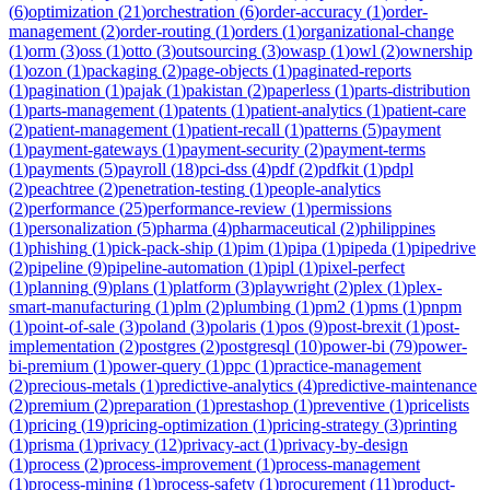
(
6
)
optimization
(
21
)
orchestration
(
6
)
order-accuracy
(
1
)
order-
management
(
2
)
order-routing
(
1
)
orders
(
1
)
organizational-change
(
1
)
orm
(
3
)
oss
(
1
)
otto
(
3
)
outsourcing
(
3
)
owasp
(
1
)
owl
(
2
)
ownership
(
1
)
ozon
(
1
)
packaging
(
2
)
page-objects
(
1
)
paginated-reports
(
1
)
pagination
(
1
)
pajak
(
1
)
pakistan
(
2
)
paperless
(
1
)
parts-distribution
(
1
)
parts-management
(
1
)
patents
(
1
)
patient-analytics
(
1
)
patient-care
(
2
)
patient-management
(
1
)
patient-recall
(
1
)
patterns
(
5
)
payment
(
1
)
payment-gateways
(
1
)
payment-security
(
2
)
payment-terms
(
1
)
payments
(
5
)
payroll
(
18
)
pci-dss
(
4
)
pdf
(
2
)
pdfkit
(
1
)
pdpl
(
2
)
peachtree
(
2
)
penetration-testing
(
1
)
people-analytics
(
2
)
performance
(
25
)
performance-review
(
1
)
permissions
(
1
)
personalization
(
5
)
pharma
(
4
)
pharmaceutical
(
2
)
philippines
(
1
)
phishing
(
1
)
pick-pack-ship
(
1
)
pim
(
1
)
pipa
(
1
)
pipeda
(
1
)
pipedrive
(
2
)
pipeline
(
9
)
pipeline-automation
(
1
)
pipl
(
1
)
pixel-perfect
(
1
)
planning
(
9
)
plans
(
1
)
platform
(
3
)
playwright
(
2
)
plex
(
1
)
plex-
smart-manufacturing
(
1
)
plm
(
2
)
plumbing
(
1
)
pm2
(
1
)
pms
(
1
)
pnpm
(
1
)
point-of-sale
(
3
)
poland
(
3
)
polaris
(
1
)
pos
(
9
)
post-brexit
(
1
)
post-
implementation
(
2
)
postgres
(
2
)
postgresql
(
10
)
power-bi
(
79
)
power-
bi-premium
(
1
)
power-query
(
1
)
ppc
(
1
)
practice-management
(
2
)
precious-metals
(
1
)
predictive-analytics
(
4
)
predictive-maintenance
(
2
)
premium
(
2
)
preparation
(
1
)
prestashop
(
1
)
preventive
(
1
)
pricelists
(
1
)
pricing
(
19
)
pricing-optimization
(
1
)
pricing-strategy
(
3
)
printing
(
1
)
prisma
(
1
)
privacy
(
12
)
privacy-act
(
1
)
privacy-by-design
(
1
)
process
(
2
)
process-improvement
(
1
)
process-management
(
1
)
process-mining
(
1
)
process-safety
(
1
)
procurement
(
11
)
product-