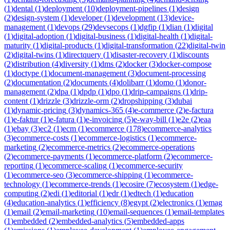
(
1
)
dental
(
1
)
deployment
(
10
)
deployment-pipelines
(
1
)
design
(
2
)
design-system
(
1
)
developer
(
1
)
development
(
13
)
device-
management
(
1
)
devops
(
29
)
devsecops
(
1
)
dgfip
(
1
)
dian
(
1
)
digital
(
1
)
digital-adoption
(
1
)
digital-business
(
1
)
digital-health
(
1
)
digital-
maturity
(
1
)
digital-products
(
1
)
digital-transformation
(
22
)
digital-twin
(
2
)
digital-twins
(
1
)
directquery
(
1
)
disaster-recovery
(
1
)
discounts
(
2
)
distribution
(
4
)
diversity
(
1
)
dms
(
2
)
docker
(
3
)
docker-compose
(
1
)
doctype
(
1
)
document-management
(
3
)
document-processing
(
2
)
documentation
(
2
)
documents
(
4
)
dolibarr
(
1
)
domo
(
1
)
donor-
management
(
2
)
dpa
(
1
)
dpdp
(
1
)
dpo
(
1
)
drip-campaigns
(
1
)
drip-
content
(
1
)
drizzle
(
3
)
drizzle-orm
(
2
)
dropshipping
(
3
)
dubai
(
1
)
dynamic-pricing
(
3
)
dynamics-365
(
4
)
e-commerce
(
2
)
e-factura
(
1
)
e-faktur
(
1
)
e-fatura
(
1
)
e-invoicing
(
5
)
e-way-bill
(
1
)
e2e
(
2
)
eaa
(
1
)
ebay
(
3
)
ec2
(
1
)
ecm
(
1
)
ecommerce
(
178
)
ecommerce-analytics
(
3
)
ecommerce-costs
(
1
)
ecommerce-logistics
(
1
)
ecommerce-
marketing
(
2
)
ecommerce-metrics
(
2
)
ecommerce-operations
(
2
)
ecommerce-payments
(
1
)
ecommerce-platform
(
2
)
ecommerce-
reporting
(
1
)
ecommerce-scaling
(
1
)
ecommerce-security
(
1
)
ecommerce-seo
(
3
)
ecommerce-shipping
(
1
)
ecommerce-
technology
(
1
)
ecommerce-trends
(
1
)
ecosire
(
7
)
ecosystem
(
1
)
edge-
computing
(
2
)
edi
(
1
)
editorial
(
1
)
edr
(
1
)
edtech
(
1
)
education
(
4
)
education-analytics
(
1
)
efficiency
(
8
)
egypt
(
2
)
electronics
(
1
)
emag
(
1
)
email
(
2
)
email-marketing
(
10
)
email-sequences
(
1
)
email-templates
(
1
)
embedded
(
2
)
embedded-analytics
(
5
)
embedded-apps