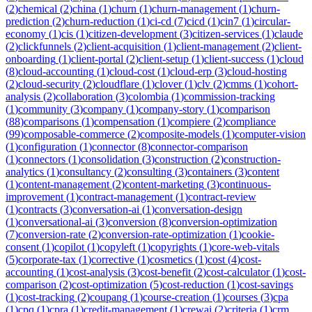
(
2
)
chemical
(
2
)
china
(
1
)
churn
(
1
)
churn-management
(
1
)
churn-
prediction
(
2
)
churn-reduction
(
1
)
ci-cd
(
7
)
cicd
(
1
)
cin7
(
1
)
circular-
economy
(
1
)
cis
(
1
)
citizen-development
(
3
)
citizen-services
(
1
)
claude
(
2
)
clickfunnels
(
2
)
client-acquisition
(
1
)
client-management
(
2
)
client-
onboarding
(
1
)
client-portal
(
2
)
client-setup
(
1
)
client-success
(
1
)
cloud
(
8
)
cloud-accounting
(
1
)
cloud-cost
(
1
)
cloud-erp
(
3
)
cloud-hosting
(
2
)
cloud-security
(
2
)
cloudflare
(
1
)
clover
(
1
)
clv
(
2
)
cmms
(
1
)
cohort-
analysis
(
2
)
collaboration
(
3
)
colombia
(
1
)
commission-tracking
(
1
)
community
(
3
)
company
(
1
)
company-story
(
1
)
comparison
(
88
)
comparisons
(
1
)
compensation
(
1
)
compiere
(
2
)
compliance
(
99
)
composable-commerce
(
2
)
composite-models
(
1
)
computer-vision
(
1
)
configuration
(
1
)
connector
(
8
)
connector-comparison
(
1
)
connectors
(
1
)
consolidation
(
3
)
construction
(
2
)
construction-
analytics
(
1
)
consultancy
(
2
)
consulting
(
3
)
containers
(
3
)
content
(
1
)
content-management
(
2
)
content-marketing
(
3
)
continuous-
improvement
(
1
)
contract-management
(
1
)
contract-review
(
1
)
contracts
(
3
)
conversation-ai
(
1
)
conversation-design
(
1
)
conversational-ai
(
3
)
conversion
(
8
)
conversion-optimization
(
7
)
conversion-rate
(
2
)
conversion-rate-optimization
(
1
)
cookie-
consent
(
1
)
copilot
(
1
)
copyleft
(
1
)
copyrights
(
1
)
core-web-vitals
(
5
)
corporate-tax
(
1
)
corrective
(
1
)
cosmetics
(
1
)
cost
(
4
)
cost-
accounting
(
1
)
cost-analysis
(
3
)
cost-benefit
(
2
)
cost-calculator
(
1
)
cost-
comparison
(
2
)
cost-optimization
(
5
)
cost-reduction
(
1
)
cost-savings
(
1
)
cost-tracking
(
2
)
coupang
(
1
)
course-creation
(
1
)
courses
(
3
)
cpa
(
1
)
cpq
(
1
)
cpra
(
1
)
credit-management
(
1
)
crewai
(
2
)
criteria
(
1
)
crm