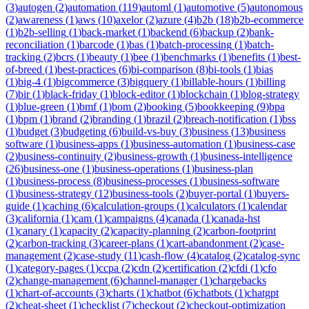
(
3
)
autogen
(
2
)
automation
(
119
)
automl
(
1
)
automotive
(
5
)
autonomous
(
2
)
awareness
(
1
)
aws
(
10
)
axelor
(
2
)
azure
(
4
)
b2b
(
18
)
b2b-ecommerce
(
1
)
b2b-selling
(
1
)
back-market
(
1
)
backend
(
6
)
backup
(
2
)
bank-
reconciliation
(
1
)
barcode
(
1
)
bas
(
1
)
batch-processing
(
1
)
batch-
tracking
(
2
)
bcrs
(
1
)
beauty
(
1
)
bee
(
1
)
benchmarks
(
1
)
benefits
(
1
)
best-
of-breed
(
1
)
best-practices
(
6
)
bi-comparison
(
8
)
bi-tools
(
1
)
bias
(
1
)
big-4
(
1
)
bigcommerce
(
3
)
bigquery
(
1
)
billable-hours
(
1
)
billing
(
7
)
bir
(
1
)
black-friday
(
1
)
block-editor
(
1
)
blockchain
(
1
)
blog-strategy
(
1
)
blue-green
(
1
)
bmf
(
1
)
bom
(
2
)
booking
(
5
)
bookkeeping
(
9
)
bpa
(
1
)
bpm
(
1
)
brand
(
2
)
branding
(
1
)
brazil
(
2
)
breach-notification
(
1
)
bss
(
1
)
budget
(
3
)
budgeting
(
6
)
build-vs-buy
(
3
)
business
(
13
)
business
software
(
1
)
business-apps
(
1
)
business-automation
(
1
)
business-case
(
2
)
business-continuity
(
2
)
business-growth
(
1
)
business-intelligence
(
26
)
business-one
(
1
)
business-operations
(
1
)
business-plan
(
1
)
business-process
(
8
)
business-processes
(
1
)
business-software
(
1
)
business-strategy
(
12
)
business-tools
(
2
)
buyer-portal
(
1
)
buyers-
guide
(
1
)
caching
(
6
)
calculation-groups
(
1
)
calculators
(
1
)
calendar
(
3
)
california
(
1
)
cam
(
1
)
campaigns
(
4
)
canada
(
1
)
canada-hst
(
1
)
canary
(
1
)
capacity
(
2
)
capacity-planning
(
2
)
carbon-footprint
(
2
)
carbon-tracking
(
3
)
career-plans
(
1
)
cart-abandonment
(
2
)
case-
management
(
2
)
case-study
(
11
)
cash-flow
(
4
)
catalog
(
2
)
catalog-sync
(
1
)
category-pages
(
1
)
ccpa
(
2
)
cdn
(
2
)
certification
(
2
)
cfdi
(
1
)
cfo
(
2
)
change-management
(
6
)
channel-manager
(
1
)
chargebacks
(
1
)
chart-of-accounts
(
3
)
charts
(
1
)
chatbot
(
6
)
chatbots
(
1
)
chatgpt
(
2
)
cheat-sheet
(
1
)
checklist
(
7
)
checkout
(
2
)
checkout-optimization