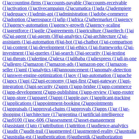
(
1
)
accounting-firms
(
1
)
accounts-payable
(
3
)
accounts-receivable
(
1
)
activation
(
1
)
activecampaign
(
2
)
acumatica
(
1
)
ada
(
2
)
adempiere
(
1
)
adequacy
(
1
)
admin-api
(
1
)
administration
(
1
)
adobe-commerce
(
2
)
adoption
(
2
)
aerospace
(
1
)
afip
(
1
)
africa
(
2
)
aftermarket
(
1
)
agency
(
13
)
agency-automation
(
1
)
agency-growth
(
2
)
agency-scaling
(
1
)
agentforce
(
1
)
agile
(
2
)
agreements
(
1
)
agriculture
(
3
)
agritech
(
1
)
ai
(
62
)
ai-agent
(
1
)
ai-agents
(
38
)
ai-analytics
(
2
)
ai-architecture
(
2
)
ai-
assistants
(
1
)
ai-automation
(
6
)
ai-bot
(
1
)
ai-chatbot
(
1
)
ai-comparison
(
1
)
ai-content
(
1
)
ai-development
(
1
)
ai-ethics
(
1
)
ai-frameworks
(
2
)
ai-
investment
(
1
)
ai-queries
(
1
)
ai-search
(
3
)
ai-security
(
1
)
ai-testing
(
1
)
ai-threats
(
1
)
alerting
(
2
)
alexa
(
1
)
alibaba
(
1
)
aliexpress
(
1
)
all-in-one
(
2
)
allegro
(
2
)
amazon
(
7
)
amazon-ads
(
1
)
amazon-ppc
(
1
)
amazon-
seller
(
1
)
aml
(
1
)
analytics
(
40
)
announcement
(
1
)
anomaly-detection
(
1
)
answer-engine-optimization
(
1
)
aov
(
1
)
ap-automation
(
1
)
apache
(
1
)
apcs
(
1
)
api
(
22
)
api-economy
(
1
)
api-first
(
2
)
api-gateway
(
1
)
api-
integration
(
3
)
api-security
(
2
)
apm
(
1
)
app-bridge
(
1
)
app-commerce
(
1
)
app-development
(
2
)
app-publishing
(
1
)
app-review
(
1
)
app-router
(
1
)
app-store
(
1
)
apparel
(
3
)
appi
(
1
)
apple-pay
(
1
)
applicant-tracking
(
1
)
applications
(
1
)
appointment-booking
(
2
)
appointments
(
1
)
appraisals
(
1
)
approval-chains
(
1
)
approvals
(
3
)
apps
(
1
)
ar
(
1
)
ar-
shopping
(
1
)
architecture
(
17
)
argentina
(
1
)
artificial-intelligence
(
2
)
as9100
(
1
)
asc-606
(
3
)
assessment
(
2
)
asset-management
(
4
)
assistant
(
1
)
ato
(
1
)
attribution
(
1
)
attrition
(
1
)
audience-analytics
(
1
)
audit
(
7
)
audit-trail
(
1
)
augmented
(
1
)
augmented-reality
(
2
)
australia
(
2
)
australia-gst
(
1
)
authentication
(
6
)
authentik
(
2
)
authorization