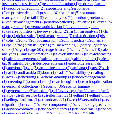
instances
(
1
)
resilience
(
2
)
resource-allocation
(
1
)
resource-planning
(
1
)
resource-scheduling
(
2
)
responsible-ai
(
2
)
responsive
(
2
)
responsive-design
(
1
)
rest-api
(
4
)
restaurant
(
5
)
restaurant-
management
(
1
)
retail
(
13
)
retail-analytics
(
1
)
retention
(
9
)
returns
(
4
)
returns-management
(
2
)
reusable-patterns
(
1
)
revenue
(
10
)
revenue-
management
(
1
)
revenue-optimization
(
1
)
revenue-recognition
(
5
)
reverse-logistics
(
2
)
reviews
(
5
)
rfid
(
2
)
rfm
(
1
)
rfm-analysis
(
1
)
rfp
(
1
)
rfq
(
1
)
rich-results
(
1
)
risk-management
(
7
)
risk-reduction
(
1
)
rls
(
4
)
rohs
(
1
)
roi
(
34
)
roi-optimization
(
1
)
rolling-update
(
1
)
romania
(
1
)
rpa
(
3
)
rsc
(
2
)
russia
(
2
)
saas
(
25
)
saas-pricing
(
1
)
safety
(
2
)
safety-
stock
(
1
)
sage
(
1
)
sage-50
(
2
)
sage-intacct
(
1
)
salary
(
1
)
sales
(
19
)
sales-
analytics
(
3
)
sales-automation
(
1
)
sales-dashboard
(
2
)
sales-forecasting
(
1
)
sales-management
(
1
)
sales-operations
(
1
)
sales-pipeline
(
1
)
sales-
tax
(
8
)
salesforce
(
5
)
salesforce-einstein
(
1
)
salesforce-essentials
(
1
)
sanctions
(
1
)
sap
(
5
)
sap-business-one
(
2
)
sap-hana
(
1
)
sars
(
2
)
sasb
(
1
)
sat
(
1
)
saudi-arabia
(
3
)
sbom
(
1
)
scada
(
1
)
scalability
(
3
)
scaling
(
9
)
sccs
(
2
)
scheduling
(
6
)
schema-markup
(
1
)
school-management
(
1
)
screening
(
1
)
scrum
(
1
)
sdi
(
1
)
search-engine
(
1
)
search-optimization
(
2
)
seasonal-collections
(
1
)
security
(
36
)
security-training
(
1
)
segmentation
(
2
)
selection
(
1
)
self-evolving
(
1
)
self-hosted
(
1
)
self-
service
(
2
)
self-service-bi
(
2
)
seller-metrics
(
1
)
selling
(
1
)
selling-online
(
1
)
selling-platforms
(
1
)
semantic-model
(
1
)
seo
(
16
)
seo-audit
(
1
)
seo-
migration
(
1
)
server
(
1
)
server-components
(
1
)
server-sizing
(
2
)
service
(
1
)
service-contracts
(
1
)
service-efficiency
(
1
)
service-firms
(
1
)
services
(
1
)
setup
(
2
)
sgk
(
1
)
sharding
(
1
)
sharepoint
(
1
)
shein
(
1
)
shift-