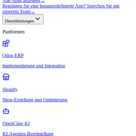
Alle Apps anzeigen
→
Benötigen Sie eine benutzerdefinierte App? Sprechen Sie mit
unserem Team
→
Dienstleistungen
Plattformen
Odoo ERP
Implementierung und Integration
Shopify
Shop-Erstellung und Optimierung
OpenClaw KI
KI-Agenten-Bereitstellung