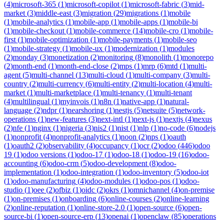
(
4
)
microsoft-365
(
1
)
microsoft-copilot
(
1
)
microsoft-fabric
(
3
)
mid-
market
(
3
)
middle-east
(
3
)
migration
(
29
)
migrations
(
1
)
mobile
(
1
)
mobile-analytics
(
1
)
mobile-app
(
1
)
mobile-apps
(
1
)
mobile-bi
(
1
)
mobile-checkout
(
1
)
mobile-commerce
(
14
)
mobile-cro
(
1
)
mobile-
first
(
1
)
mobile-optimization
(
1
)
mobile-payments
(
1
)
mobile-seo
(
1
)
mobile-strategy
(
1
)
mobile-ux
(
1
)
modernization
(
1
)
modules
(
2
)
monday
(
3
)
monetization
(
2
)
monitoring
(
8
)
monolith
(
1
)
monorepo
(
2
)
month-end
(
1
)
month-end-close
(
2
)
mps
(
1
)
mrp
(
6
)
mtd
(
1
)
multi-
agent
(
5
)
multi-channel
(
13
)
multi-cloud
(
1
)
multi-company
(
3
)
multi-
country
(
2
)
multi-currency
(
6
)
multi-entity
(
2
)
multi-location
(
4
)
multi-
market
(
1
)
multi-marketplace
(
1
)
multi-tenancy
(
1
)
multi-tenant
(
4
)
multilingual
(
1
)
myinvois
(
1
)
n8n
(
1
)
native-app
(
1
)
natural-
language
(
2
)
ndpr
(
1
)
nearshoring
(
1
)
nestjs
(
5
)
netsuite
(
5
)
network-
operations
(
1
)
new-features
(
3
)
next-intl
(
1
)
next-js
(
1
)
nextjs
(
4
)
nexus
(
2
)
nfe
(
1
)
nginx
(
1
)
nigeria
(
3
)
nis2
(
1
)
nist
(
1
)
nlp
(
1
)
no-code
(
6
)
nodejs
(
1
)
nonprofit
(
4
)
nonprofit-analytics
(
1
)
noon
(
2
)
nps
(
1
)
oauth
(
1
)
oauth2
(
2
)
observability
(
4
)
occupancy
(
1
)
ocr
(
2
)
odoo
(
446
)
odoo
19
(
1
)
odoo versions
(
1
)
odoo-17
(
1
)
odoo-18
(
1
)
odoo-19
(
16
)
odoo-
accounting
(
6
)
odoo-crm
(
5
)
odoo-development
(
8
)
odoo-
implementation
(
1
)
odoo-integration
(
1
)
odoo-inventory
(
5
)
odoo-iot
(
1
)
odoo-manufacturing
(
4
)
odoo-modules
(
1
)
odoo-pos
(
1
)
odoo-
studio
(
1
)
oee
(
2
)
ofbiz
(
1
)
oidc
(
2
)
okrs
(
1
)
omnichannel
(
4
)
on-premise
(
1
)
on-premises
(
1
)
onboarding
(
6
)
online-courses
(
2
)
online-learning
(
2
)
online-reputation
(
1
)
online-store-2.0
(
1
)
open-source
(
6
)
open-
source-bi
(
1
)
open-source-erp
(
13
)
openai
(
1
)
openclaw
(
85
)
operations