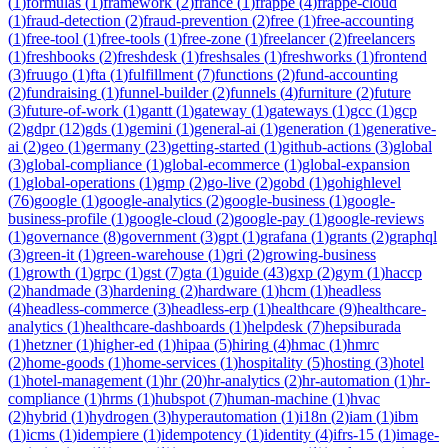
(
1
)
formulas
(
1
)
framework
(
2
)
france
(
1
)
frappe
(
4
)
frappe-cloud
(
1
)
fraud-detection
(
2
)
fraud-prevention
(
2
)
free
(
1
)
free-accounting
(
1
)
free-tool
(
1
)
free-tools
(
1
)
free-zone
(
1
)
freelancer
(
2
)
freelancers
(
1
)
freshbooks
(
2
)
freshdesk
(
1
)
freshsales
(
1
)
freshworks
(
1
)
frontend
(
3
)
fruugo
(
1
)
fta
(
1
)
fulfillment
(
7
)
functions
(
2
)
fund-accounting
(
2
)
fundraising
(
1
)
funnel-builder
(
2
)
funnels
(
4
)
furniture
(
2
)
future
(
3
)
future-of-work
(
1
)
gantt
(
1
)
gateway
(
1
)
gateways
(
1
)
gcc
(
1
)
gcp
(
2
)
gdpr
(
12
)
gds
(
1
)
gemini
(
1
)
general-ai
(
1
)
generation
(
1
)
generative-
ai
(
2
)
geo
(
1
)
germany
(
23
)
getting-started
(
1
)
github-actions
(
3
)
global
(
3
)
global-compliance
(
1
)
global-ecommerce
(
1
)
global-expansion
(
1
)
global-operations
(
1
)
gmp
(
2
)
go-live
(
2
)
gobd
(
1
)
gohighlevel
(
76
)
google
(
1
)
google-analytics
(
2
)
google-business
(
1
)
google-
business-profile
(
1
)
google-cloud
(
2
)
google-pay
(
1
)
google-reviews
(
1
)
governance
(
8
)
government
(
3
)
gpt
(
1
)
grafana
(
1
)
grants
(
2
)
graphql
(
3
)
green-it
(
1
)
green-warehouse
(
1
)
gri
(
2
)
growing-business
(
1
)
growth
(
1
)
grpc
(
1
)
gst
(
7
)
gta
(
1
)
guide
(
43
)
gxp
(
2
)
gym
(
1
)
haccp
(
2
)
handmade
(
3
)
hardening
(
2
)
hardware
(
1
)
hcm
(
1
)
headless
(
4
)
headless-commerce
(
3
)
headless-erp
(
1
)
healthcare
(
9
)
healthcare-
analytics
(
1
)
healthcare-dashboards
(
1
)
helpdesk
(
7
)
hepsiburada
(
1
)
hetzner
(
1
)
higher-ed
(
1
)
hipaa
(
5
)
hiring
(
4
)
hmac
(
1
)
hmrc
(
2
)
home-goods
(
1
)
home-services
(
1
)
hospitality
(
5
)
hosting
(
3
)
hotel
(
1
)
hotel-management
(
1
)
hr
(
20
)
hr-analytics
(
2
)
hr-automation
(
1
)
hr-
compliance
(
1
)
hrms
(
1
)
hubspot
(
7
)
human-machine
(
1
)
hvac
(
2
)
hybrid
(
1
)
hydrogen
(
3
)
hyperautomation
(
1
)
i18n
(
2
)
iam
(
1
)
ibm
(
1
)
icms
(
1
)
idempiere
(
1
)
idempotency
(
1
)
identity
(
4
)
ifrs-15
(
1
)
image-