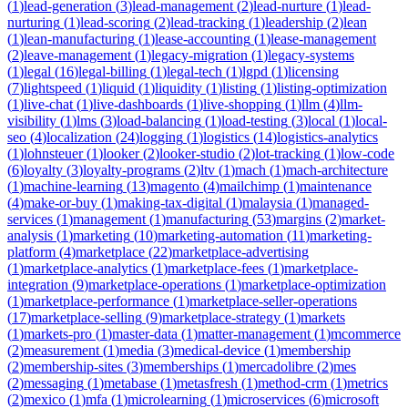
(
1
)
lead-generation
(
3
)
lead-management
(
2
)
lead-nurture
(
1
)
lead-
nurturing
(
1
)
lead-scoring
(
2
)
lead-tracking
(
1
)
leadership
(
2
)
lean
(
1
)
lean-manufacturing
(
1
)
lease-accounting
(
1
)
lease-management
(
2
)
leave-management
(
1
)
legacy-migration
(
1
)
legacy-systems
(
1
)
legal
(
16
)
legal-billing
(
1
)
legal-tech
(
1
)
lgpd
(
1
)
licensing
(
7
)
lightspeed
(
1
)
liquid
(
1
)
liquidity
(
1
)
listing
(
1
)
listing-optimization
(
1
)
live-chat
(
1
)
live-dashboards
(
1
)
live-shopping
(
1
)
llm
(
4
)
llm-
visibility
(
1
)
lms
(
3
)
load-balancing
(
1
)
load-testing
(
3
)
local
(
1
)
local-
seo
(
4
)
localization
(
24
)
logging
(
1
)
logistics
(
14
)
logistics-analytics
(
1
)
lohnsteuer
(
1
)
looker
(
2
)
looker-studio
(
2
)
lot-tracking
(
1
)
low-code
(
6
)
loyalty
(
3
)
loyalty-programs
(
2
)
ltv
(
1
)
mach
(
1
)
mach-architecture
(
1
)
machine-learning
(
13
)
magento
(
4
)
mailchimp
(
1
)
maintenance
(
4
)
make-or-buy
(
1
)
making-tax-digital
(
1
)
malaysia
(
1
)
managed-
services
(
1
)
management
(
1
)
manufacturing
(
53
)
margins
(
2
)
market-
analysis
(
1
)
marketing
(
10
)
marketing-automation
(
11
)
marketing-
platform
(
4
)
marketplace
(
22
)
marketplace-advertising
(
1
)
marketplace-analytics
(
1
)
marketplace-fees
(
1
)
marketplace-
integration
(
9
)
marketplace-operations
(
1
)
marketplace-optimization
(
1
)
marketplace-performance
(
1
)
marketplace-seller-operations
(
17
)
marketplace-selling
(
9
)
marketplace-strategy
(
1
)
markets
(
1
)
markets-pro
(
1
)
master-data
(
1
)
matter-management
(
1
)
mcommerce
(
2
)
measurement
(
1
)
media
(
3
)
medical-device
(
1
)
membership
(
2
)
membership-sites
(
3
)
memberships
(
1
)
mercadolibre
(
2
)
mes
(
2
)
messaging
(
1
)
metabase
(
1
)
metasfresh
(
1
)
method-crm
(
1
)
metrics
(
2
)
mexico
(
1
)
mfa
(
1
)
microlearning
(
1
)
microservices
(
6
)
microsoft