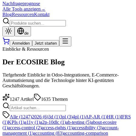
Nachfrageprognose
Alle Tools anzeigen
→
Blog
Ressourcen
Kontakt
de
Anmelden
Jetzt starten
Einblicke & Ressourcen
Der ECOSIRE Blog
Tiefgehende Einblicke in Odoo-Integrationen, E-Commerce-
Automatisierung und die Technologie hinter KI-gestützten
Geschäftslösungen.
1247
Artikel
1635
Themen
Alle (1247)
2026
(
6
)
3d
(
1
)
3pl
(
3
)
4pl
(
1
)
AP-AR
(
1
)
HR
(
1
)
IFRS
(
1
)
KPIs
(
1
)
a11y
(
1
)
a2p-10dlc
(
1
)
ab-testing
(
5
)
about-ecosire
(
1
)
access-control
(
2
)
access-rights
(
1
)
accessibility
(
3
)
account-
management
(
1
)
accounting
(
83
)
accounting-comparison