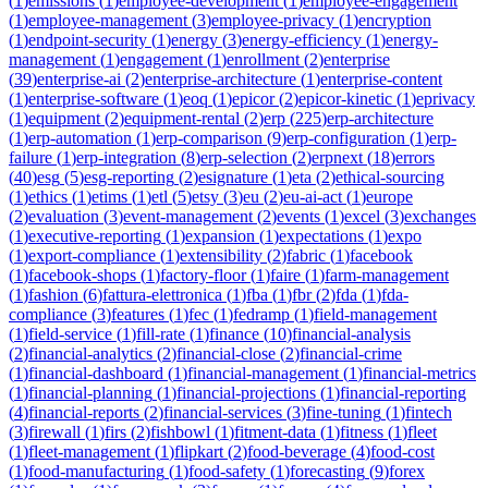
(
1
)
emissions
(
1
)
employee-development
(
1
)
employee-engagement
(
1
)
employee-management
(
3
)
employee-privacy
(
1
)
encryption
(
1
)
endpoint-security
(
1
)
energy
(
3
)
energy-efficiency
(
1
)
energy-
management
(
1
)
engagement
(
1
)
enrollment
(
2
)
enterprise
(
39
)
enterprise-ai
(
2
)
enterprise-architecture
(
1
)
enterprise-content
(
1
)
enterprise-software
(
1
)
eoq
(
1
)
epicor
(
2
)
epicor-kinetic
(
1
)
eprivacy
(
1
)
equipment
(
2
)
equipment-rental
(
2
)
erp
(
225
)
erp-architecture
(
1
)
erp-automation
(
1
)
erp-comparison
(
9
)
erp-configuration
(
1
)
erp-
failure
(
1
)
erp-integration
(
8
)
erp-selection
(
2
)
erpnext
(
18
)
errors
(
40
)
esg
(
5
)
esg-reporting
(
2
)
esignature
(
1
)
eta
(
2
)
ethical-sourcing
(
1
)
ethics
(
1
)
etims
(
1
)
etl
(
5
)
etsy
(
3
)
eu
(
2
)
eu-ai-act
(
1
)
europe
(
2
)
evaluation
(
3
)
event-management
(
2
)
events
(
1
)
excel
(
3
)
exchanges
(
1
)
executive-reporting
(
1
)
expansion
(
1
)
expectations
(
1
)
expo
(
1
)
export-compliance
(
1
)
extensibility
(
2
)
fabric
(
1
)
facebook
(
1
)
facebook-shops
(
1
)
factory-floor
(
1
)
faire
(
1
)
farm-management
(
1
)
fashion
(
6
)
fattura-elettronica
(
1
)
fba
(
1
)
fbr
(
2
)
fda
(
1
)
fda-
compliance
(
3
)
features
(
1
)
fec
(
1
)
fedramp
(
1
)
field-management
(
1
)
field-service
(
1
)
fill-rate
(
1
)
finance
(
10
)
financial-analysis
(
2
)
financial-analytics
(
2
)
financial-close
(
2
)
financial-crime
(
1
)
financial-dashboard
(
1
)
financial-management
(
1
)
financial-metrics
(
1
)
financial-planning
(
1
)
financial-projections
(
1
)
financial-reporting
(
4
)
financial-reports
(
2
)
financial-services
(
3
)
fine-tuning
(
1
)
fintech
(
3
)
firewall
(
1
)
firs
(
2
)
fishbowl
(
1
)
fitment-data
(
1
)
fitness
(
1
)
fleet
(
1
)
fleet-management
(
1
)
flipkart
(
2
)
food-beverage
(
4
)
food-cost
(
1
)
food-manufacturing
(
1
)
food-safety
(
1
)
forecasting
(
9
)
forex