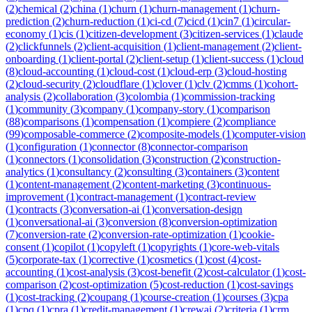
(
2
)
chemical
(
2
)
china
(
1
)
churn
(
1
)
churn-management
(
1
)
churn-
prediction
(
2
)
churn-reduction
(
1
)
ci-cd
(
7
)
cicd
(
1
)
cin7
(
1
)
circular-
economy
(
1
)
cis
(
1
)
citizen-development
(
3
)
citizen-services
(
1
)
claude
(
2
)
clickfunnels
(
2
)
client-acquisition
(
1
)
client-management
(
2
)
client-
onboarding
(
1
)
client-portal
(
2
)
client-setup
(
1
)
client-success
(
1
)
cloud
(
8
)
cloud-accounting
(
1
)
cloud-cost
(
1
)
cloud-erp
(
3
)
cloud-hosting
(
2
)
cloud-security
(
2
)
cloudflare
(
1
)
clover
(
1
)
clv
(
2
)
cmms
(
1
)
cohort-
analysis
(
2
)
collaboration
(
3
)
colombia
(
1
)
commission-tracking
(
1
)
community
(
3
)
company
(
1
)
company-story
(
1
)
comparison
(
88
)
comparisons
(
1
)
compensation
(
1
)
compiere
(
2
)
compliance
(
99
)
composable-commerce
(
2
)
composite-models
(
1
)
computer-vision
(
1
)
configuration
(
1
)
connector
(
8
)
connector-comparison
(
1
)
connectors
(
1
)
consolidation
(
3
)
construction
(
2
)
construction-
analytics
(
1
)
consultancy
(
2
)
consulting
(
3
)
containers
(
3
)
content
(
1
)
content-management
(
2
)
content-marketing
(
3
)
continuous-
improvement
(
1
)
contract-management
(
1
)
contract-review
(
1
)
contracts
(
3
)
conversation-ai
(
1
)
conversation-design
(
1
)
conversational-ai
(
3
)
conversion
(
8
)
conversion-optimization
(
7
)
conversion-rate
(
2
)
conversion-rate-optimization
(
1
)
cookie-
consent
(
1
)
copilot
(
1
)
copyleft
(
1
)
copyrights
(
1
)
core-web-vitals
(
5
)
corporate-tax
(
1
)
corrective
(
1
)
cosmetics
(
1
)
cost
(
4
)
cost-
accounting
(
1
)
cost-analysis
(
3
)
cost-benefit
(
2
)
cost-calculator
(
1
)
cost-
comparison
(
2
)
cost-optimization
(
5
)
cost-reduction
(
1
)
cost-savings
(
1
)
cost-tracking
(
2
)
coupang
(
1
)
course-creation
(
1
)
courses
(
3
)
cpa
(
1
)
cpq
(
1
)
cpra
(
1
)
credit-management
(
1
)
crewai
(
2
)
criteria
(
1
)
crm