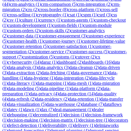
(
44
)
crm-analytics
(
1
)
crm-comparison
(
5
)
crm-integration
(
2
)
crm-
migration
(
2
)
cro
(
2
)
cross-border
(
8
)
cross-platform
(
1
)
cross-sell
(
1
)
cross-selling
(
1
)
cryptography
(
1
)
csat
(
1
)
cspm
(
1
)
csrd
(
3
)
css
(
2
)
csv
(
1
)
culture
(
1
)
currency
(
1
)
custom-agents
(
1
)
custom-checkout
(
1
)
custom-development
(
1
)
custom-fields
(
1
)
custom-module
(
1
)
custom-orders
(
2
)
custom-skills
(
2
)
customer-analytics
(
2
)
customer-data
(
1
)
customer-engagement
(
3
)
customer-experience
(
5
)
customer-health
(
1
)
customer-journey
(
1
)
customer-lifetime-value
(
3
)
customer-retention
(
5
)
customer-satisfaction
(
1
)
customer-
segmentation
(
2
)
customer-service
(
7
)
customer-success
(
5
)
customer-
support
(
7
)
customization
(
5
)
customs
(
1
)
cutover
(
2
)
cx
(
1
)
cybersecurity
(
14
)
daraz
(
1
)
dashboard
(
2
)
dashboards
(
16
)
data
(
5
)
data-analysis
(
3
)
data-analytics
(
3
)
data-cleanup
(
2
)
data-driven
(
3
)
data-extraction
(
2
)
data-fetching
(
1
)
data-governance
(
1
)
data-
handling
(
1
)
data-hygiene
(
1
)
data-integration
(
2
)
data-lifecycle
(
1
)
data-literacy
(
1
)
data-mapping
(
1
)
data-mesh
(
1
)
data-migration
(
8
)
data-modeling
(
5
)
data-pipeline
(
1
)
data-platform
(
2
)
data-
preparation
(
1
)
data-privacy
(
4
)
data-protection
(
14
)
data-quality
(
4
)
data-refresh
(
2
)
data-residency
(
2
)
data-retention
(
1
)
data-transfer
(
4
)
data-visualization
(
5
)
data-warehouse
(
2
)
database
(
7
)
dataflows
(
1
)
datev
(
1
)
dawn
(
1
)
dax
(
7
)
deal-management
(
1
)
dealer
(
1
)
debugging
(
1
)
decentralized
(
1
)
decision
(
1
)
decision-framework
(
1
)
decision-making
(
1
)
decision-matrix
(
1
)
decision-tree
(
1
)
decorators
(
1
)
defect-detection
(
1
)
deliverability
(
1
)
delivery
(
1
)
delmiaworks
(
1
)
demand-forecasting
(
3
)
demand-planning
(
4
)
demand-sensing