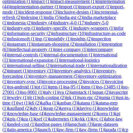
optimization
(
1
)
impact
(
1
)
impact-measurement
(
1
)
implementation
(
44
)
implementation-partner
(
1
)
import
(
1
)
import-export
(
1
)
import-
mode
(
1
)
incident-response
(
3
)
inclusive-design
(
1
)
incremental-
refresh
(
2
)
indexing
(
1
)
india
(
5
)
india-gst
(
2
)
india-marketplace
(
1
)
indonesia
(
2
)
industry
(
4
)
industry-4-0
(
17
)
industry-5-0
(
1
)
industry-erp
(
1
)
industry-specific
(
1
)
industry-wrappers
(
1
)
infor
(
1
)
information-security
(
2
)
infrastructure
(
10
)
infrastructure-as-code
(
1
)
infusionsoft
(
1
)
inp
(
1
)
insightly
(
1
)
insights
(
2
)
inspection
(
1
)
instagram
(
1
)
instagram-shopping
(
2
)
installation
(
1
)
integration
(
63
)
intellectual-property
(
1
)
inter-company
(
1
)
intercompany
(
4
)
internal-controls
(
1
)
internal-documentation
(
1
)
international
(
11
)
international-expansion
(
1
)
international-logistics
(
1
)
international-selling
(
2
)
international-trade
(
1
)
internationalization
(
2
)
intranet
(
1
)
inventory
(
33
)
inventory-analytics
(
1
)
inventory-
forecasting
(
1
)
inventory-management
(
5
)
inventory-optimization
(
1
)
inventory-sync
(
4
)
invoice-processing
(
2
)
invoices
(
1
)
invoicing
(
1
)
ios-android
(
1
)
iot
(
11
)
iqms
(
1
)
isa-95
(
1
)
isms
(
1
)
iso-13485
(
1
)
iso-
27001
(
3
)
iso-9001
(
1
)
italy
(
1
)
iva
(
2
)
jamstack
(
1
)
japan
(
2
)
javascript
(
1
)
jewelry
(
1
)
jit
(
1
)
job-costing
(
2
)
jpk
(
1
)
json-rpc
(
2
)
jumia
(
1
)
just-in-
time
(
1
)
jwt
(
1
)
k6
(
2
)
kafka
(
1
)
kanban
(
3
)
katana
(
1
)
katana-mrp
(
1
)
kaufland
(
2
)
kdv
(
1
)
keap
(
2
)
kenya
(
1
)
klaviyo
(
1
)
knowledge
(
1
)
knowledge-base
(
4
)
knowledge-management
(
2
)
korea
(
1
)
kpi
(
3
)
kpis
(
3
)
kra
(
1
)
ksef
(
1
)
kubernetes
(
1
)
kvkk
(
1
)
kyc
(
1
)
labor-law
(
1
)
landed-cost
(
1
)
landing-pages
(
4
)
langchain
(
3
)
large-datasets
(
1
)
latin-america
(
3
)
launch
(
1
)
law-firm
(
1
)
law-firms
(
1
)
lazada
(
1
)
lcp