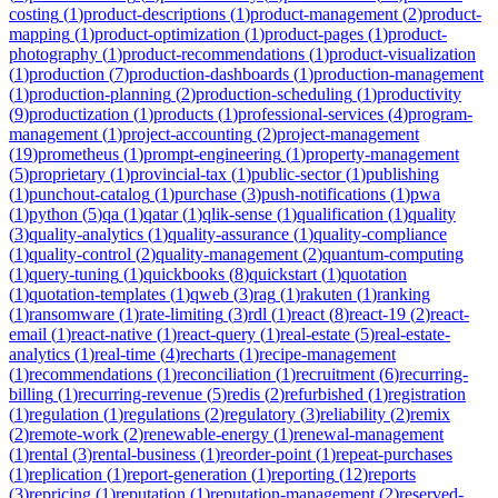
costing
(
1
)
product-descriptions
(
1
)
product-management
(
2
)
product-
mapping
(
1
)
product-optimization
(
1
)
product-pages
(
1
)
product-
photography
(
1
)
product-recommendations
(
1
)
product-visualization
(
1
)
production
(
7
)
production-dashboards
(
1
)
production-management
(
1
)
production-planning
(
2
)
production-scheduling
(
1
)
productivity
(
9
)
productization
(
1
)
products
(
1
)
professional-services
(
4
)
program-
management
(
1
)
project-accounting
(
2
)
project-management
(
19
)
prometheus
(
1
)
prompt-engineering
(
1
)
property-management
(
5
)
proprietary
(
1
)
provincial-tax
(
1
)
public-sector
(
1
)
publishing
(
1
)
punchout-catalog
(
1
)
purchase
(
3
)
push-notifications
(
1
)
pwa
(
1
)
python
(
5
)
qa
(
1
)
qatar
(
1
)
qlik-sense
(
1
)
qualification
(
1
)
quality
(
3
)
quality-analytics
(
1
)
quality-assurance
(
1
)
quality-compliance
(
1
)
quality-control
(
2
)
quality-management
(
2
)
quantum-computing
(
1
)
query-tuning
(
1
)
quickbooks
(
8
)
quickstart
(
1
)
quotation
(
1
)
quotation-templates
(
1
)
qweb
(
3
)
rag
(
1
)
rakuten
(
1
)
ranking
(
1
)
ransomware
(
1
)
rate-limiting
(
3
)
rdl
(
1
)
react
(
8
)
react-19
(
2
)
react-
email
(
1
)
react-native
(
1
)
react-query
(
1
)
real-estate
(
5
)
real-estate-
analytics
(
1
)
real-time
(
4
)
recharts
(
1
)
recipe-management
(
1
)
recommendations
(
1
)
reconciliation
(
1
)
recruitment
(
6
)
recurring-
billing
(
1
)
recurring-revenue
(
5
)
redis
(
2
)
refurbished
(
1
)
registration
(
1
)
regulation
(
1
)
regulations
(
2
)
regulatory
(
3
)
reliability
(
2
)
remix
(
2
)
remote-work
(
2
)
renewable-energy
(
1
)
renewal-management
(
1
)
rental
(
3
)
rental-business
(
1
)
reorder-point
(
1
)
repeat-purchases
(
1
)
replication
(
1
)
report-generation
(
1
)
reporting
(
12
)
reports
(
3
)
repricing
(
1
)
reputation
(
1
)
reputation-management
(
2
)
reserved-