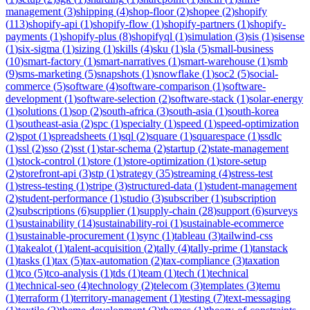
management
(
3
)
shipping
(
4
)
shop-floor
(
2
)
shopee
(
2
)
shopify
(
113
)
shopify-api
(
1
)
shopify-flow
(
1
)
shopify-partners
(
1
)
shopify-
payments
(
1
)
shopify-plus
(
8
)
shopifyql
(
1
)
simulation
(
3
)
sis
(
1
)
sisense
(
1
)
six-sigma
(
1
)
sizing
(
1
)
skills
(
4
)
sku
(
1
)
sla
(
5
)
small-business
(
10
)
smart-factory
(
1
)
smart-narratives
(
1
)
smart-warehouse
(
1
)
smb
(
9
)
sms-marketing
(
5
)
snapshots
(
1
)
snowflake
(
1
)
soc2
(
5
)
social-
commerce
(
5
)
software
(
4
)
software-comparison
(
1
)
software-
development
(
1
)
software-selection
(
2
)
software-stack
(
1
)
solar-energy
(
1
)
solutions
(
1
)
sop
(
2
)
south-africa
(
3
)
south-asia
(
1
)
south-korea
(
1
)
southeast-asia
(
2
)
spc
(
1
)
specialty
(
1
)
speed
(
1
)
speed-optimization
(
2
)
spot
(
1
)
spreadsheets
(
1
)
sql
(
2
)
square
(
1
)
squarespace
(
1
)
ssdlc
(
1
)
ssl
(
2
)
sso
(
2
)
sst
(
1
)
star-schema
(
2
)
startup
(
2
)
state-management
(
1
)
stock-control
(
1
)
store
(
1
)
store-optimization
(
1
)
store-setup
(
2
)
storefront-api
(
3
)
stp
(
1
)
strategy
(
35
)
streaming
(
4
)
stress-test
(
1
)
stress-testing
(
1
)
stripe
(
3
)
structured-data
(
1
)
student-management
(
2
)
student-performance
(
1
)
studio
(
3
)
subscriber
(
1
)
subscription
(
2
)
subscriptions
(
6
)
supplier
(
1
)
supply-chain
(
28
)
support
(
6
)
surveys
(
1
)
sustainability
(
14
)
sustainability-roi
(
1
)
sustainable-ecommerce
(
1
)
sustainable-procurement
(
1
)
sync
(
1
)
tableau
(
3
)
tailwind-css
(
1
)
takealot
(
1
)
talent-acquisition
(
2
)
tally
(
4
)
tally-prime
(
1
)
tanstack
(
1
)
tasks
(
1
)
tax
(
5
)
tax-automation
(
2
)
tax-compliance
(
3
)
taxation
(
1
)
tco
(
5
)
tco-analysis
(
1
)
tds
(
1
)
team
(
1
)
tech
(
1
)
technical
(
1
)
technical-seo
(
4
)
technology
(
2
)
telecom
(
3
)
templates
(
3
)
temu
(
1
)
terraform
(
1
)
territory-management
(
1
)
testing
(
7
)
text-messaging