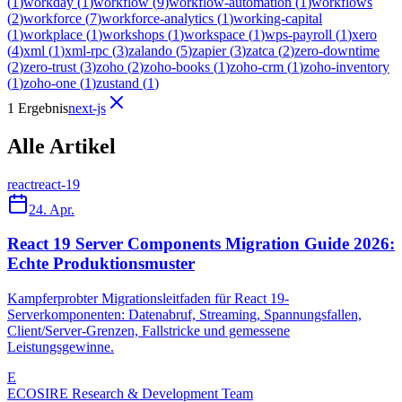
(
1
)
workday
(
1
)
workflow
(
9
)
workflow-automation
(
1
)
workflows
(
2
)
workforce
(
7
)
workforce-analytics
(
1
)
working-capital
(
1
)
workplace
(
1
)
workshops
(
1
)
workspace
(
1
)
wps-payroll
(
1
)
xero
(
4
)
xml
(
1
)
xml-rpc
(
3
)
zalando
(
5
)
zapier
(
3
)
zatca
(
2
)
zero-downtime
(
2
)
zero-trust
(
3
)
zoho
(
2
)
zoho-books
(
1
)
zoho-crm
(
1
)
zoho-inventory
(
1
)
zoho-one
(
1
)
zustand
(
1
)
1 Ergebnis
next-js
Alle Artikel
react
react-19
24. Apr.
React 19 Server Components Migration Guide 2026:
Echte Produktionsmuster
Kampferprobter Migrationsleitfaden für React 19-
Serverkomponenten: Datenabruf, Streaming, Spannungsfallen,
Client/Server-Grenzen, Fallstricke und gemessene
Leistungsgewinne.
E
ECOSIRE Research & Development Team