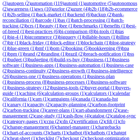
(
3
)
autogen
(
2
)
automation
(
119
)
automl
(
1
)
automotive
(
5
)
autonomous
(
2
)
awareness
(
1
)
aws
(
10
)
axelor
(
2
)
azure
(
4
)
b2b
(
18
)
b2b-ecommerce
(
1
)
b2b-selling
(
1
)
back-market
(
1
)
backend
(
6
)
backup
(
2
)
bank-
reconciliation
(
1
)
barcode
(
1
)
bas
(
1
)
batch-processing
(
1
)
batch-
tracking
(
2
)
bcrs
(
1
)
beauty
(
1
)
bee
(
1
)
benchmarks
(
1
)
benefits
(
1
)
best-
of-breed
(
1
)
best-practices
(
6
)
bi-comparison
(
8
)
bi-tools
(
1
)
bias
(
1
)
big-4
(
1
)
bigcommerce
(
3
)
bigquery
(
1
)
billable-hours
(
1
)
billing
(
7
)
bir
(
1
)
black-friday
(
1
)
block-editor
(
1
)
blockchain
(
1
)
blog-strategy
(
1
)
blue-green
(
1
)
bmf
(
1
)
bom
(
2
)
booking
(
5
)
bookkeeping
(
9
)
bpa
(
1
)
bpm
(
1
)
brand
(
2
)
branding
(
1
)
brazil
(
2
)
breach-notification
(
1
)
bss
(
1
)
budget
(
3
)
budgeting
(
6
)
build-vs-buy
(
3
)
business
(
13
)
business
software
(
1
)
business-apps
(
1
)
business-automation
(
1
)
business-case
(
2
)
business-continuity
(
2
)
business-growth
(
1
)
business-intelligence
(
26
)
business-one
(
1
)
business-operations
(
1
)
business-plan
(
1
)
business-process
(
8
)
business-processes
(
1
)
business-software
(
1
)
business-strategy
(
12
)
business-tools
(
2
)
buyer-portal
(
1
)
buyers-
guide
(
1
)
caching
(
6
)
calculation-groups
(
1
)
calculators
(
1
)
calendar
(
3
)
california
(
1
)
cam
(
1
)
campaigns
(
4
)
canada
(
1
)
canada-hst
(
1
)
canary
(
1
)
capacity
(
2
)
capacity-planning
(
2
)
carbon-footprint
(
2
)
carbon-tracking
(
3
)
career-plans
(
1
)
cart-abandonment
(
2
)
case-
management
(
2
)
case-study
(
11
)
cash-flow
(
4
)
catalog
(
2
)
catalog-sync
(
1
)
category-pages
(
1
)
ccpa
(
2
)
cdn
(
2
)
certification
(
2
)
cfdi
(
1
)
cfo
(
2
)
change-management
(
6
)
channel-manager
(
1
)
chargebacks
(
1
)
chart-of-accounts
(
3
)
charts
(
1
)
chatbot
(
6
)
chatbots
(
1
)
chatgpt
(
2
)
cheat-sheet
(
1
)
checklist
(
7
)
checkout
(
2
)
checkout-optimization