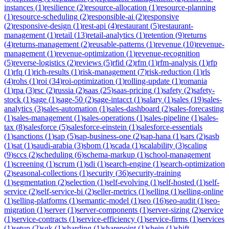
instances
(
1
)
resilience
(
2
)
resource-allocation
(
1
)
resource-planning
(
1
)
resource-scheduling
(
2
)
responsible-ai
(
2
)
responsive
(
2
)
responsive-design
(
1
)
rest-api
(
4
)
restaurant
(
5
)
restaurant-
management
(
1
)
retail
(
13
)
retail-analytics
(
1
)
retention
(
9
)
returns
(
4
)
returns-management
(
2
)
reusable-patterns
(
1
)
revenue
(
10
)
revenue-
management
(
1
)
revenue-optimization
(
1
)
revenue-recognition
(
5
)
reverse-logistics
(
2
)
reviews
(
5
)
rfid
(
2
)
rfm
(
1
)
rfm-analysis
(
1
)
rfp
(
1
)
rfq
(
1
)
rich-results
(
1
)
risk-management
(
7
)
risk-reduction
(
1
)
rls
(
4
)
rohs
(
1
)
roi
(
34
)
roi-optimization
(
1
)
rolling-update
(
1
)
romania
(
1
)
rpa
(
3
)
rsc
(
2
)
russia
(
2
)
saas
(
25
)
saas-pricing
(
1
)
safety
(
2
)
safety-
stock
(
1
)
sage
(
1
)
sage-50
(
2
)
sage-intacct
(
1
)
salary
(
1
)
sales
(
19
)
sales-
analytics
(
3
)
sales-automation
(
1
)
sales-dashboard
(
2
)
sales-forecasting
(
1
)
sales-management
(
1
)
sales-operations
(
1
)
sales-pipeline
(
1
)
sales-
tax
(
8
)
salesforce
(
5
)
salesforce-einstein
(
1
)
salesforce-essentials
(
1
)
sanctions
(
1
)
sap
(
5
)
sap-business-one
(
2
)
sap-hana
(
1
)
sars
(
2
)
sasb
(
1
)
sat
(
1
)
saudi-arabia
(
3
)
sbom
(
1
)
scada
(
1
)
scalability
(
3
)
scaling
(
9
)
sccs
(
2
)
scheduling
(
6
)
schema-markup
(
1
)
school-management
(
1
)
screening
(
1
)
scrum
(
1
)
sdi
(
1
)
search-engine
(
1
)
search-optimization
(
2
)
seasonal-collections
(
1
)
security
(
36
)
security-training
(
1
)
segmentation
(
2
)
selection
(
1
)
self-evolving
(
1
)
self-hosted
(
1
)
self-
service
(
2
)
self-service-bi
(
2
)
seller-metrics
(
1
)
selling
(
1
)
selling-online
(
1
)
selling-platforms
(
1
)
semantic-model
(
1
)
seo
(
16
)
seo-audit
(
1
)
seo-
migration
(
1
)
server
(
1
)
server-components
(
1
)
server-sizing
(
2
)
service
(
1
)
service-contracts
(
1
)
service-efficiency
(
1
)
service-firms
(
1
)
services
(
1
)
setup
(
2
)
sgk
(
1
)
sharding
(
1
)
sharepoint
(
1
)
shein
(
1
)
shift-