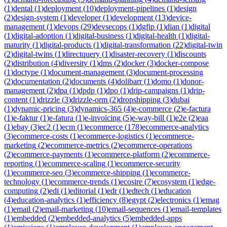
(
1
)
dental
(
1
)
deployment
(
10
)
deployment-pipelines
(
1
)
design
(
2
)
design-system
(
1
)
developer
(
1
)
development
(
13
)
device-
management
(
1
)
devops
(
29
)
devsecops
(
1
)
dgfip
(
1
)
dian
(
1
)
digital
(
1
)
digital-adoption
(
1
)
digital-business
(
1
)
digital-health
(
1
)
digital-
maturity
(
1
)
digital-products
(
1
)
digital-transformation
(
22
)
digital-twin
(
2
)
digital-twins
(
1
)
directquery
(
1
)
disaster-recovery
(
1
)
discounts
(
2
)
distribution
(
4
)
diversity
(
1
)
dms
(
2
)
docker
(
3
)
docker-compose
(
1
)
doctype
(
1
)
document-management
(
3
)
document-processing
(
2
)
documentation
(
2
)
documents
(
4
)
dolibarr
(
1
)
domo
(
1
)
donor-
management
(
2
)
dpa
(
1
)
dpdp
(
1
)
dpo
(
1
)
drip-campaigns
(
1
)
drip-
content
(
1
)
drizzle
(
3
)
drizzle-orm
(
2
)
dropshipping
(
3
)
dubai
(
1
)
dynamic-pricing
(
3
)
dynamics-365
(
4
)
e-commerce
(
2
)
e-factura
(
1
)
e-faktur
(
1
)
e-fatura
(
1
)
e-invoicing
(
5
)
e-way-bill
(
1
)
e2e
(
2
)
eaa
(
1
)
ebay
(
3
)
ec2
(
1
)
ecm
(
1
)
ecommerce
(
178
)
ecommerce-analytics
(
3
)
ecommerce-costs
(
1
)
ecommerce-logistics
(
1
)
ecommerce-
marketing
(
2
)
ecommerce-metrics
(
2
)
ecommerce-operations
(
2
)
ecommerce-payments
(
1
)
ecommerce-platform
(
2
)
ecommerce-
reporting
(
1
)
ecommerce-scaling
(
1
)
ecommerce-security
(
1
)
ecommerce-seo
(
3
)
ecommerce-shipping
(
1
)
ecommerce-
technology
(
1
)
ecommerce-trends
(
1
)
ecosire
(
7
)
ecosystem
(
1
)
edge-
computing
(
2
)
edi
(
1
)
editorial
(
1
)
edr
(
1
)
edtech
(
1
)
education
(
4
)
education-analytics
(
1
)
efficiency
(
8
)
egypt
(
2
)
electronics
(
1
)
emag
(
1
)
email
(
2
)
email-marketing
(
10
)
email-sequences
(
1
)
email-templates
(
1
)
embedded
(
2
)
embedded-analytics
(
5
)
embedded-apps