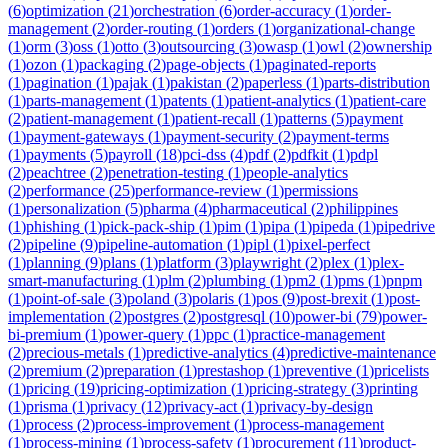
(
6
)
optimization
(
21
)
orchestration
(
6
)
order-accuracy
(
1
)
order-
management
(
2
)
order-routing
(
1
)
orders
(
1
)
organizational-change
(
1
)
orm
(
3
)
oss
(
1
)
otto
(
3
)
outsourcing
(
3
)
owasp
(
1
)
owl
(
2
)
ownership
(
1
)
ozon
(
1
)
packaging
(
2
)
page-objects
(
1
)
paginated-reports
(
1
)
pagination
(
1
)
pajak
(
1
)
pakistan
(
2
)
paperless
(
1
)
parts-distribution
(
1
)
parts-management
(
1
)
patents
(
1
)
patient-analytics
(
1
)
patient-care
(
2
)
patient-management
(
1
)
patient-recall
(
1
)
patterns
(
5
)
payment
(
1
)
payment-gateways
(
1
)
payment-security
(
2
)
payment-terms
(
1
)
payments
(
5
)
payroll
(
18
)
pci-dss
(
4
)
pdf
(
2
)
pdfkit
(
1
)
pdpl
(
2
)
peachtree
(
2
)
penetration-testing
(
1
)
people-analytics
(
2
)
performance
(
25
)
performance-review
(
1
)
permissions
(
1
)
personalization
(
5
)
pharma
(
4
)
pharmaceutical
(
2
)
philippines
(
1
)
phishing
(
1
)
pick-pack-ship
(
1
)
pim
(
1
)
pipa
(
1
)
pipeda
(
1
)
pipedrive
(
2
)
pipeline
(
9
)
pipeline-automation
(
1
)
pipl
(
1
)
pixel-perfect
(
1
)
planning
(
9
)
plans
(
1
)
platform
(
3
)
playwright
(
2
)
plex
(
1
)
plex-
smart-manufacturing
(
1
)
plm
(
2
)
plumbing
(
1
)
pm2
(
1
)
pms
(
1
)
pnpm
(
1
)
point-of-sale
(
3
)
poland
(
3
)
polaris
(
1
)
pos
(
9
)
post-brexit
(
1
)
post-
implementation
(
2
)
postgres
(
2
)
postgresql
(
10
)
power-bi
(
79
)
power-
bi-premium
(
1
)
power-query
(
1
)
ppc
(
1
)
practice-management
(
2
)
precious-metals
(
1
)
predictive-analytics
(
4
)
predictive-maintenance
(
2
)
premium
(
2
)
preparation
(
1
)
prestashop
(
1
)
preventive
(
1
)
pricelists
(
1
)
pricing
(
19
)
pricing-optimization
(
1
)
pricing-strategy
(
3
)
printing
(
1
)
prisma
(
1
)
privacy
(
12
)
privacy-act
(
1
)
privacy-by-design
(
1
)
process
(
2
)
process-improvement
(
1
)
process-management
(
1
)
process-mining
(
1
)
process-safety
(
1
)
procurement
(
11
)
product-