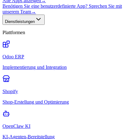
Alle Apps anzeigen
→
Benötigen Sie eine benutzerdefinierte App? Sprechen Sie mit
unserem Team
→
Dienstleistungen
Plattformen
Odoo ERP
Implementierung und Integration
Shopify
Shop-Erstellung und Optimierung
OpenClaw KI
KI-Agenten-Bereitstellung