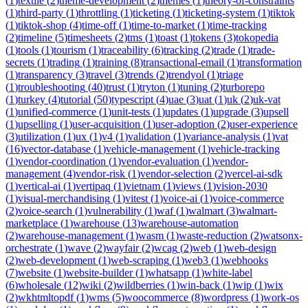
(
1
)
textile
(
2
)
theme-development
(
2
)
themes
(
1
)
theory-of-constraints
(
1
)
third-party
(
1
)
throttling
(
1
)
ticketing
(
1
)
ticketing-system
(
1
)
tiktok
(
1
)
tiktok-shop
(
4
)
time-off
(
1
)
time-to-market
(
1
)
time-tracking
(
2
)
timeline
(
5
)
timesheets
(
2
)
tms
(
1
)
toast
(
1
)
tokens
(
3
)
tokopedia
(
1
)
tools
(
1
)
tourism
(
1
)
traceability
(
6
)
tracking
(
2
)
trade
(
1
)
trade-
secrets
(
1
)
trading
(
1
)
training
(
8
)
transactional-email
(
1
)
transformation
(
1
)
transparency
(
3
)
travel
(
3
)
trends
(
2
)
trendyol
(
1
)
triage
(
1
)
troubleshooting
(
40
)
trust
(
1
)
tryton
(
1
)
tuning
(
2
)
turborepo
(
1
)
turkey
(
4
)
tutorial
(
50
)
typescript
(
4
)
uae
(
3
)
uat
(
1
)
uk
(
2
)
uk-vat
(
1
)
unified-commerce
(
1
)
unit-tests
(
1
)
updates
(
1
)
upgrade
(
3
)
upsell
(
1
)
upselling
(
1
)
user-acquisition
(
1
)
user-adoption
(
2
)
user-experience
(
3
)
utilization
(
1
)
ux
(
1
)
v4
(
1
)
validation
(
1
)
variance-analysis
(
1
)
vat
(
16
)
vector-database
(
1
)
vehicle-management
(
1
)
vehicle-tracking
(
1
)
vendor-coordination
(
1
)
vendor-evaluation
(
1
)
vendor-
management
(
4
)
vendor-risk
(
1
)
vendor-selection
(
2
)
vercel-ai-sdk
(
1
)
vertical-ai
(
1
)
vertipaq
(
1
)
vietnam
(
1
)
views
(
1
)
vision-2030
(
1
)
visual-merchandising
(
1
)
vitest
(
1
)
voice-ai
(
1
)
voice-commerce
(
2
)
voice-search
(
1
)
vulnerability
(
1
)
waf
(
1
)
walmart
(
3
)
walmart-
marketplace
(
1
)
warehouse
(
13
)
warehouse-automation
(
2
)
warehouse-management
(
1
)
wasm
(
1
)
waste-reduction
(
2
)
watsonx-
orchestrate
(
1
)
wave
(
2
)
wayfair
(
2
)
wcag
(
2
)
web
(
1
)
web-design
(
2
)
web-development
(
1
)
web-scraping
(
1
)
web3
(
1
)
webhooks
(
7
)
website
(
1
)
website-builder
(
1
)
whatsapp
(
1
)
white-label
(
6
)
wholesale
(
12
)
wiki
(
2
)
wildberries
(
1
)
win-back
(
1
)
wip
(
1
)
wix
(
2
)
wkhtmltopdf
(
1
)
wms
(
5
)
woocommerce
(
8
)
wordpress
(
1
)
work-os