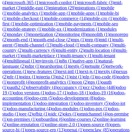
(
4
)
microsoft-365
(
1
)
microsoft-copilot
(
1
)
microsoft-fabric
(
3
)
mid-
market
(
3
)
middle-east
(
3
)
migration
(
29
)
migrations
(
1
)
mobile
(
1
)
mobile-analytics
(
1
)
mobile-app
(
1
)
mobile-apps
(
1
)
mobile-bi
(
1
)
mobile-checkout
(
1
)
mobile-commerce
(
14
)
mobile-cro
(
1
)
mobile-
first
(
1
)
mobile-optimization
(
1
)
mobile-payments
(
1
)
mobile-seo
(
1
)
mobile-strategy
(
1
)
mobile-ux
(
1
)
modernization
(
1
)
modules
(
2
)
monday
(
3
)
monetization
(
2
)
monitoring
(
8
)
monolith
(
1
)
monorepo
(
2
)
month-end
(
1
)
month-end-close
(
2
)
mps
(
1
)
mrp
(
6
)
mtd
(
1
)
multi-
agent
(
5
)
multi-channel
(
13
)
multi-cloud
(
1
)
multi-company
(
3
)
multi-
country
(
2
)
multi-currency
(
6
)
multi-entity
(
2
)
multi-location
(
4
)
multi-
market
(
1
)
multi-marketplace
(
1
)
multi-tenancy
(
1
)
multi-tenant
(
4
)
multilingual
(
1
)
myinvois
(
1
)
n8n
(
1
)
native-app
(
1
)
natural-
language
(
2
)
ndpr
(
1
)
nearshoring
(
1
)
nestjs
(
5
)
netsuite
(
5
)
network-
operations
(
1
)
new-features
(
3
)
next-intl
(
1
)
next-js
(
1
)
nextjs
(
4
)
nexus
(
2
)
nfe
(
1
)
nginx
(
1
)
nigeria
(
3
)
nis2
(
1
)
nist
(
1
)
nlp
(
1
)
no-code
(
6
)
nodejs
(
1
)
nonprofit
(
4
)
nonprofit-analytics
(
1
)
noon
(
2
)
nps
(
1
)
oauth
(
1
)
oauth2
(
2
)
observability
(
4
)
occupancy
(
1
)
ocr
(
2
)
odoo
(
446
)
odoo
19
(
1
)
odoo versions
(
1
)
odoo-17
(
1
)
odoo-18
(
1
)
odoo-19
(
16
)
odoo-
accounting
(
6
)
odoo-crm
(
5
)
odoo-development
(
8
)
odoo-
implementation
(
1
)
odoo-integration
(
1
)
odoo-inventory
(
5
)
odoo-iot
(
1
)
odoo-manufacturing
(
4
)
odoo-modules
(
1
)
odoo-pos
(
1
)
odoo-
studio
(
1
)
oee
(
2
)
ofbiz
(
1
)
oidc
(
2
)
okrs
(
1
)
omnichannel
(
4
)
on-premise
(
1
)
on-premises
(
1
)
onboarding
(
6
)
online-courses
(
2
)
online-learning
(
2
)
online-reputation
(
1
)
online-store-2.0
(
1
)
open-source
(
6
)
open-
source-bi
(
1
)
open-source-erp
(
13
)
openai
(
1
)
openclaw
(
85
)
operations