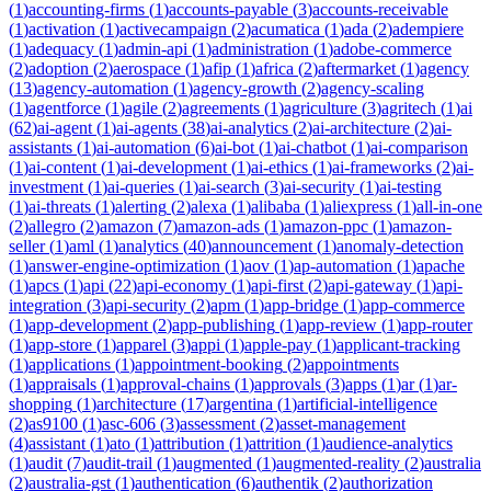
(
1
)
accounting-firms
(
1
)
accounts-payable
(
3
)
accounts-receivable
(
1
)
activation
(
1
)
activecampaign
(
2
)
acumatica
(
1
)
ada
(
2
)
adempiere
(
1
)
adequacy
(
1
)
admin-api
(
1
)
administration
(
1
)
adobe-commerce
(
2
)
adoption
(
2
)
aerospace
(
1
)
afip
(
1
)
africa
(
2
)
aftermarket
(
1
)
agency
(
13
)
agency-automation
(
1
)
agency-growth
(
2
)
agency-scaling
(
1
)
agentforce
(
1
)
agile
(
2
)
agreements
(
1
)
agriculture
(
3
)
agritech
(
1
)
ai
(
62
)
ai-agent
(
1
)
ai-agents
(
38
)
ai-analytics
(
2
)
ai-architecture
(
2
)
ai-
assistants
(
1
)
ai-automation
(
6
)
ai-bot
(
1
)
ai-chatbot
(
1
)
ai-comparison
(
1
)
ai-content
(
1
)
ai-development
(
1
)
ai-ethics
(
1
)
ai-frameworks
(
2
)
ai-
investment
(
1
)
ai-queries
(
1
)
ai-search
(
3
)
ai-security
(
1
)
ai-testing
(
1
)
ai-threats
(
1
)
alerting
(
2
)
alexa
(
1
)
alibaba
(
1
)
aliexpress
(
1
)
all-in-one
(
2
)
allegro
(
2
)
amazon
(
7
)
amazon-ads
(
1
)
amazon-ppc
(
1
)
amazon-
seller
(
1
)
aml
(
1
)
analytics
(
40
)
announcement
(
1
)
anomaly-detection
(
1
)
answer-engine-optimization
(
1
)
aov
(
1
)
ap-automation
(
1
)
apache
(
1
)
apcs
(
1
)
api
(
22
)
api-economy
(
1
)
api-first
(
2
)
api-gateway
(
1
)
api-
integration
(
3
)
api-security
(
2
)
apm
(
1
)
app-bridge
(
1
)
app-commerce
(
1
)
app-development
(
2
)
app-publishing
(
1
)
app-review
(
1
)
app-router
(
1
)
app-store
(
1
)
apparel
(
3
)
appi
(
1
)
apple-pay
(
1
)
applicant-tracking
(
1
)
applications
(
1
)
appointment-booking
(
2
)
appointments
(
1
)
appraisals
(
1
)
approval-chains
(
1
)
approvals
(
3
)
apps
(
1
)
ar
(
1
)
ar-
shopping
(
1
)
architecture
(
17
)
argentina
(
1
)
artificial-intelligence
(
2
)
as9100
(
1
)
asc-606
(
3
)
assessment
(
2
)
asset-management
(
4
)
assistant
(
1
)
ato
(
1
)
attribution
(
1
)
attrition
(
1
)
audience-analytics
(
1
)
audit
(
7
)
audit-trail
(
1
)
augmented
(
1
)
augmented-reality
(
2
)
australia
(
2
)
australia-gst
(
1
)
authentication
(
6
)
authentik
(
2
)
authorization