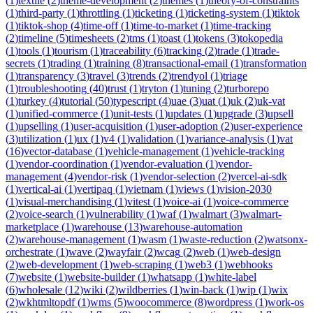
(
1
)
textile
(
2
)
theme-development
(
2
)
themes
(
1
)
theory-of-constraints
(
1
)
third-party
(
1
)
throttling
(
1
)
ticketing
(
1
)
ticketing-system
(
1
)
tiktok
(
1
)
tiktok-shop
(
4
)
time-off
(
1
)
time-to-market
(
1
)
time-tracking
(
2
)
timeline
(
5
)
timesheets
(
2
)
tms
(
1
)
toast
(
1
)
tokens
(
3
)
tokopedia
(
1
)
tools
(
1
)
tourism
(
1
)
traceability
(
6
)
tracking
(
2
)
trade
(
1
)
trade-
secrets
(
1
)
trading
(
1
)
training
(
8
)
transactional-email
(
1
)
transformation
(
1
)
transparency
(
3
)
travel
(
3
)
trends
(
2
)
trendyol
(
1
)
triage
(
1
)
troubleshooting
(
40
)
trust
(
1
)
tryton
(
1
)
tuning
(
2
)
turborepo
(
1
)
turkey
(
4
)
tutorial
(
50
)
typescript
(
4
)
uae
(
3
)
uat
(
1
)
uk
(
2
)
uk-vat
(
1
)
unified-commerce
(
1
)
unit-tests
(
1
)
updates
(
1
)
upgrade
(
3
)
upsell
(
1
)
upselling
(
1
)
user-acquisition
(
1
)
user-adoption
(
2
)
user-experience
(
3
)
utilization
(
1
)
ux
(
1
)
v4
(
1
)
validation
(
1
)
variance-analysis
(
1
)
vat
(
16
)
vector-database
(
1
)
vehicle-management
(
1
)
vehicle-tracking
(
1
)
vendor-coordination
(
1
)
vendor-evaluation
(
1
)
vendor-
management
(
4
)
vendor-risk
(
1
)
vendor-selection
(
2
)
vercel-ai-sdk
(
1
)
vertical-ai
(
1
)
vertipaq
(
1
)
vietnam
(
1
)
views
(
1
)
vision-2030
(
1
)
visual-merchandising
(
1
)
vitest
(
1
)
voice-ai
(
1
)
voice-commerce
(
2
)
voice-search
(
1
)
vulnerability
(
1
)
waf
(
1
)
walmart
(
3
)
walmart-
marketplace
(
1
)
warehouse
(
13
)
warehouse-automation
(
2
)
warehouse-management
(
1
)
wasm
(
1
)
waste-reduction
(
2
)
watsonx-
orchestrate
(
1
)
wave
(
2
)
wayfair
(
2
)
wcag
(
2
)
web
(
1
)
web-design
(
2
)
web-development
(
1
)
web-scraping
(
1
)
web3
(
1
)
webhooks
(
7
)
website
(
1
)
website-builder
(
1
)
whatsapp
(
1
)
white-label
(
6
)
wholesale
(
12
)
wiki
(
2
)
wildberries
(
1
)
win-back
(
1
)
wip
(
1
)
wix
(
2
)
wkhtmltopdf
(
1
)
wms
(
5
)
woocommerce
(
8
)
wordpress
(
1
)
work-os