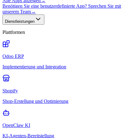
Alle Apps anzeigen
→
Benötigen Sie eine benutzerdefinierte App? Sprechen Sie mit
unserem Team
→
Dienstleistungen
Plattformen
Odoo ERP
Implementierung und Integration
Shopify
Shop-Erstellung und Optimierung
OpenClaw KI
KI-Agenten-Bereitstellung