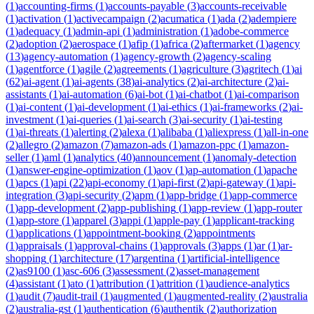
(
1
)
accounting-firms
(
1
)
accounts-payable
(
3
)
accounts-receivable
(
1
)
activation
(
1
)
activecampaign
(
2
)
acumatica
(
1
)
ada
(
2
)
adempiere
(
1
)
adequacy
(
1
)
admin-api
(
1
)
administration
(
1
)
adobe-commerce
(
2
)
adoption
(
2
)
aerospace
(
1
)
afip
(
1
)
africa
(
2
)
aftermarket
(
1
)
agency
(
13
)
agency-automation
(
1
)
agency-growth
(
2
)
agency-scaling
(
1
)
agentforce
(
1
)
agile
(
2
)
agreements
(
1
)
agriculture
(
3
)
agritech
(
1
)
ai
(
62
)
ai-agent
(
1
)
ai-agents
(
38
)
ai-analytics
(
2
)
ai-architecture
(
2
)
ai-
assistants
(
1
)
ai-automation
(
6
)
ai-bot
(
1
)
ai-chatbot
(
1
)
ai-comparison
(
1
)
ai-content
(
1
)
ai-development
(
1
)
ai-ethics
(
1
)
ai-frameworks
(
2
)
ai-
investment
(
1
)
ai-queries
(
1
)
ai-search
(
3
)
ai-security
(
1
)
ai-testing
(
1
)
ai-threats
(
1
)
alerting
(
2
)
alexa
(
1
)
alibaba
(
1
)
aliexpress
(
1
)
all-in-one
(
2
)
allegro
(
2
)
amazon
(
7
)
amazon-ads
(
1
)
amazon-ppc
(
1
)
amazon-
seller
(
1
)
aml
(
1
)
analytics
(
40
)
announcement
(
1
)
anomaly-detection
(
1
)
answer-engine-optimization
(
1
)
aov
(
1
)
ap-automation
(
1
)
apache
(
1
)
apcs
(
1
)
api
(
22
)
api-economy
(
1
)
api-first
(
2
)
api-gateway
(
1
)
api-
integration
(
3
)
api-security
(
2
)
apm
(
1
)
app-bridge
(
1
)
app-commerce
(
1
)
app-development
(
2
)
app-publishing
(
1
)
app-review
(
1
)
app-router
(
1
)
app-store
(
1
)
apparel
(
3
)
appi
(
1
)
apple-pay
(
1
)
applicant-tracking
(
1
)
applications
(
1
)
appointment-booking
(
2
)
appointments
(
1
)
appraisals
(
1
)
approval-chains
(
1
)
approvals
(
3
)
apps
(
1
)
ar
(
1
)
ar-
shopping
(
1
)
architecture
(
17
)
argentina
(
1
)
artificial-intelligence
(
2
)
as9100
(
1
)
asc-606
(
3
)
assessment
(
2
)
asset-management
(
4
)
assistant
(
1
)
ato
(
1
)
attribution
(
1
)
attrition
(
1
)
audience-analytics
(
1
)
audit
(
7
)
audit-trail
(
1
)
augmented
(
1
)
augmented-reality
(
2
)
australia
(
2
)
australia-gst
(
1
)
authentication
(
6
)
authentik
(
2
)
authorization