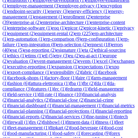
(
1
)
emissions
(
1
)
employee-development
(
1
)
employee-engagement
(
1
)
employee-management
(
3
)
employee-privacy
(
1
)
encryption
(
1
)
endpoint-security
(
1
)
energy
(
3
)
energy-efficiency
(
1
)
energy-
management
(
1
)
engagement
(
1
)
enrollment
(
2
)
enterprise
(
39
)
enterprise-ai
(
2
)
enterprise-architecture
(
1
)
enterprise-content
(
1
)
enterprise-software
(
1
)
eoq
(
1
)
epicor
(
2
)
epicor-kinetic
(
1
)
eprivacy
(
1
)
equipment
(
2
)
equipment-rental
(
2
)
erp
(
225
)
erp-architecture
(
1
)
erp-automation
(
1
)
erp-comparison
(
9
)
erp-configuration
(
1
)
erp-
failure
(
1
)
erp-integration
(
8
)
erp-selection
(
2
)
erpnext
(
18
)
errors
(
40
)
esg
(
5
)
esg-reporting
(
2
)
esignature
(
1
)
eta
(
2
)
ethical-sourcing
(
1
)
ethics
(
1
)
etims
(
1
)
etl
(
5
)
etsy
(
3
)
eu
(
2
)
eu-ai-act
(
1
)
europe
(
2
)
evaluation
(
3
)
event-management
(
2
)
events
(
1
)
excel
(
3
)
exchanges
(
1
)
executive-reporting
(
1
)
expansion
(
1
)
expectations
(
1
)
expo
(
1
)
export-compliance
(
1
)
extensibility
(
2
)
fabric
(
1
)
facebook
(
1
)
facebook-shops
(
1
)
factory-floor
(
1
)
faire
(
1
)
farm-management
(
1
)
fashion
(
6
)
fattura-elettronica
(
1
)
fba
(
1
)
fbr
(
2
)
fda
(
1
)
fda-
compliance
(
3
)
features
(
1
)
fec
(
1
)
fedramp
(
1
)
field-management
(
1
)
field-service
(
1
)
fill-rate
(
1
)
finance
(
10
)
financial-analysis
(
2
)
financial-analytics
(
2
)
financial-close
(
2
)
financial-crime
(
1
)
financial-dashboard
(
1
)
financial-management
(
1
)
financial-metrics
(
1
)
financial-planning
(
1
)
financial-projections
(
1
)
financial-reporting
(
4
)
financial-reports
(
2
)
financial-services
(
3
)
fine-tuning
(
1
)
fintech
(
3
)
firewall
(
1
)
firs
(
2
)
fishbowl
(
1
)
fitment-data
(
1
)
fitness
(
1
)
fleet
(
1
)
fleet-management
(
1
)
flipkart
(
2
)
food-beverage
(
4
)
food-cost
(
1
)
food-manufacturing
(
1
)
food-safety
(
1
)
forecasting
(
9
)
forex