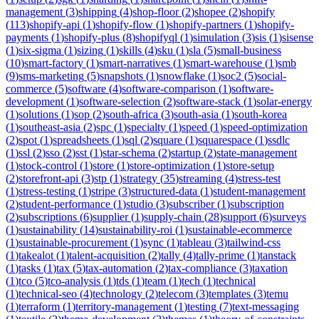
management
(
3
)
shipping
(
4
)
shop-floor
(
2
)
shopee
(
2
)
shopify
(
113
)
shopify-api
(
1
)
shopify-flow
(
1
)
shopify-partners
(
1
)
shopify-
payments
(
1
)
shopify-plus
(
8
)
shopifyql
(
1
)
simulation
(
3
)
sis
(
1
)
sisense
(
1
)
six-sigma
(
1
)
sizing
(
1
)
skills
(
4
)
sku
(
1
)
sla
(
5
)
small-business
(
10
)
smart-factory
(
1
)
smart-narratives
(
1
)
smart-warehouse
(
1
)
smb
(
9
)
sms-marketing
(
5
)
snapshots
(
1
)
snowflake
(
1
)
soc2
(
5
)
social-
commerce
(
5
)
software
(
4
)
software-comparison
(
1
)
software-
development
(
1
)
software-selection
(
2
)
software-stack
(
1
)
solar-energy
(
1
)
solutions
(
1
)
sop
(
2
)
south-africa
(
3
)
south-asia
(
1
)
south-korea
(
1
)
southeast-asia
(
2
)
spc
(
1
)
specialty
(
1
)
speed
(
1
)
speed-optimization
(
2
)
spot
(
1
)
spreadsheets
(
1
)
sql
(
2
)
square
(
1
)
squarespace
(
1
)
ssdlc
(
1
)
ssl
(
2
)
sso
(
2
)
sst
(
1
)
star-schema
(
2
)
startup
(
2
)
state-management
(
1
)
stock-control
(
1
)
store
(
1
)
store-optimization
(
1
)
store-setup
(
2
)
storefront-api
(
3
)
stp
(
1
)
strategy
(
35
)
streaming
(
4
)
stress-test
(
1
)
stress-testing
(
1
)
stripe
(
3
)
structured-data
(
1
)
student-management
(
2
)
student-performance
(
1
)
studio
(
3
)
subscriber
(
1
)
subscription
(
2
)
subscriptions
(
6
)
supplier
(
1
)
supply-chain
(
28
)
support
(
6
)
surveys
(
1
)
sustainability
(
14
)
sustainability-roi
(
1
)
sustainable-ecommerce
(
1
)
sustainable-procurement
(
1
)
sync
(
1
)
tableau
(
3
)
tailwind-css
(
1
)
takealot
(
1
)
talent-acquisition
(
2
)
tally
(
4
)
tally-prime
(
1
)
tanstack
(
1
)
tasks
(
1
)
tax
(
5
)
tax-automation
(
2
)
tax-compliance
(
3
)
taxation
(
1
)
tco
(
5
)
tco-analysis
(
1
)
tds
(
1
)
team
(
1
)
tech
(
1
)
technical
(
1
)
technical-seo
(
4
)
technology
(
2
)
telecom
(
3
)
templates
(
3
)
temu
(
1
)
terraform
(
1
)
territory-management
(
1
)
testing
(
7
)
text-messaging