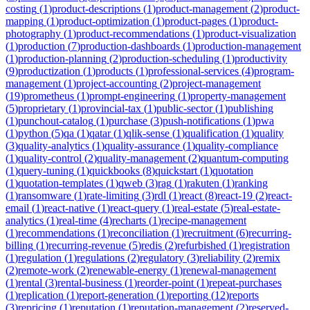
costing
(
1
)
product-descriptions
(
1
)
product-management
(
2
)
product-
mapping
(
1
)
product-optimization
(
1
)
product-pages
(
1
)
product-
photography
(
1
)
product-recommendations
(
1
)
product-visualization
(
1
)
production
(
7
)
production-dashboards
(
1
)
production-management
(
1
)
production-planning
(
2
)
production-scheduling
(
1
)
productivity
(
9
)
productization
(
1
)
products
(
1
)
professional-services
(
4
)
program-
management
(
1
)
project-accounting
(
2
)
project-management
(
19
)
prometheus
(
1
)
prompt-engineering
(
1
)
property-management
(
5
)
proprietary
(
1
)
provincial-tax
(
1
)
public-sector
(
1
)
publishing
(
1
)
punchout-catalog
(
1
)
purchase
(
3
)
push-notifications
(
1
)
pwa
(
1
)
python
(
5
)
qa
(
1
)
qatar
(
1
)
qlik-sense
(
1
)
qualification
(
1
)
quality
(
3
)
quality-analytics
(
1
)
quality-assurance
(
1
)
quality-compliance
(
1
)
quality-control
(
2
)
quality-management
(
2
)
quantum-computing
(
1
)
query-tuning
(
1
)
quickbooks
(
8
)
quickstart
(
1
)
quotation
(
1
)
quotation-templates
(
1
)
qweb
(
3
)
rag
(
1
)
rakuten
(
1
)
ranking
(
1
)
ransomware
(
1
)
rate-limiting
(
3
)
rdl
(
1
)
react
(
8
)
react-19
(
2
)
react-
email
(
1
)
react-native
(
1
)
react-query
(
1
)
real-estate
(
5
)
real-estate-
analytics
(
1
)
real-time
(
4
)
recharts
(
1
)
recipe-management
(
1
)
recommendations
(
1
)
reconciliation
(
1
)
recruitment
(
6
)
recurring-
billing
(
1
)
recurring-revenue
(
5
)
redis
(
2
)
refurbished
(
1
)
registration
(
1
)
regulation
(
1
)
regulations
(
2
)
regulatory
(
3
)
reliability
(
2
)
remix
(
2
)
remote-work
(
2
)
renewable-energy
(
1
)
renewal-management
(
1
)
rental
(
3
)
rental-business
(
1
)
reorder-point
(
1
)
repeat-purchases
(
1
)
replication
(
1
)
report-generation
(
1
)
reporting
(
12
)
reports
(
3
)
repricing
(
1
)
reputation
(
1
)
reputation-management
(
2
)
reserved-