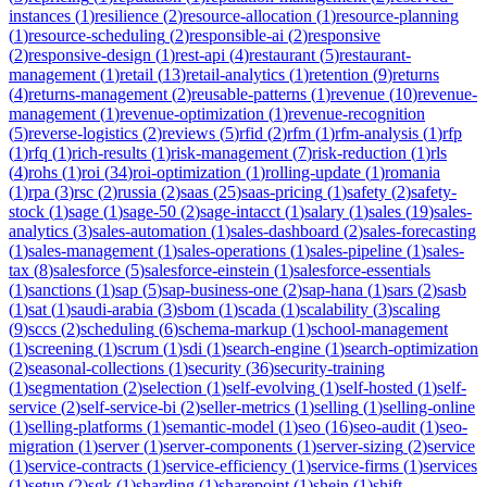
instances
(
1
)
resilience
(
2
)
resource-allocation
(
1
)
resource-planning
(
1
)
resource-scheduling
(
2
)
responsible-ai
(
2
)
responsive
(
2
)
responsive-design
(
1
)
rest-api
(
4
)
restaurant
(
5
)
restaurant-
management
(
1
)
retail
(
13
)
retail-analytics
(
1
)
retention
(
9
)
returns
(
4
)
returns-management
(
2
)
reusable-patterns
(
1
)
revenue
(
10
)
revenue-
management
(
1
)
revenue-optimization
(
1
)
revenue-recognition
(
5
)
reverse-logistics
(
2
)
reviews
(
5
)
rfid
(
2
)
rfm
(
1
)
rfm-analysis
(
1
)
rfp
(
1
)
rfq
(
1
)
rich-results
(
1
)
risk-management
(
7
)
risk-reduction
(
1
)
rls
(
4
)
rohs
(
1
)
roi
(
34
)
roi-optimization
(
1
)
rolling-update
(
1
)
romania
(
1
)
rpa
(
3
)
rsc
(
2
)
russia
(
2
)
saas
(
25
)
saas-pricing
(
1
)
safety
(
2
)
safety-
stock
(
1
)
sage
(
1
)
sage-50
(
2
)
sage-intacct
(
1
)
salary
(
1
)
sales
(
19
)
sales-
analytics
(
3
)
sales-automation
(
1
)
sales-dashboard
(
2
)
sales-forecasting
(
1
)
sales-management
(
1
)
sales-operations
(
1
)
sales-pipeline
(
1
)
sales-
tax
(
8
)
salesforce
(
5
)
salesforce-einstein
(
1
)
salesforce-essentials
(
1
)
sanctions
(
1
)
sap
(
5
)
sap-business-one
(
2
)
sap-hana
(
1
)
sars
(
2
)
sasb
(
1
)
sat
(
1
)
saudi-arabia
(
3
)
sbom
(
1
)
scada
(
1
)
scalability
(
3
)
scaling
(
9
)
sccs
(
2
)
scheduling
(
6
)
schema-markup
(
1
)
school-management
(
1
)
screening
(
1
)
scrum
(
1
)
sdi
(
1
)
search-engine
(
1
)
search-optimization
(
2
)
seasonal-collections
(
1
)
security
(
36
)
security-training
(
1
)
segmentation
(
2
)
selection
(
1
)
self-evolving
(
1
)
self-hosted
(
1
)
self-
service
(
2
)
self-service-bi
(
2
)
seller-metrics
(
1
)
selling
(
1
)
selling-online
(
1
)
selling-platforms
(
1
)
semantic-model
(
1
)
seo
(
16
)
seo-audit
(
1
)
seo-
migration
(
1
)
server
(
1
)
server-components
(
1
)
server-sizing
(
2
)
service
(
1
)
service-contracts
(
1
)
service-efficiency
(
1
)
service-firms
(
1
)
services
(
1
)
setup
(
2
)
sgk
(
1
)
sharding
(
1
)
sharepoint
(
1
)
shein
(
1
)
shift-