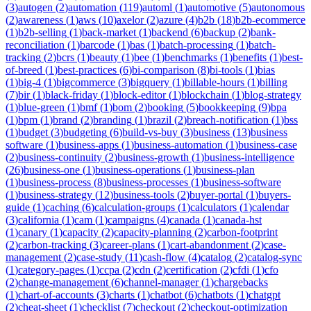
(
3
)
autogen
(
2
)
automation
(
119
)
automl
(
1
)
automotive
(
5
)
autonomous
(
2
)
awareness
(
1
)
aws
(
10
)
axelor
(
2
)
azure
(
4
)
b2b
(
18
)
b2b-ecommerce
(
1
)
b2b-selling
(
1
)
back-market
(
1
)
backend
(
6
)
backup
(
2
)
bank-
reconciliation
(
1
)
barcode
(
1
)
bas
(
1
)
batch-processing
(
1
)
batch-
tracking
(
2
)
bcrs
(
1
)
beauty
(
1
)
bee
(
1
)
benchmarks
(
1
)
benefits
(
1
)
best-
of-breed
(
1
)
best-practices
(
6
)
bi-comparison
(
8
)
bi-tools
(
1
)
bias
(
1
)
big-4
(
1
)
bigcommerce
(
3
)
bigquery
(
1
)
billable-hours
(
1
)
billing
(
7
)
bir
(
1
)
black-friday
(
1
)
block-editor
(
1
)
blockchain
(
1
)
blog-strategy
(
1
)
blue-green
(
1
)
bmf
(
1
)
bom
(
2
)
booking
(
5
)
bookkeeping
(
9
)
bpa
(
1
)
bpm
(
1
)
brand
(
2
)
branding
(
1
)
brazil
(
2
)
breach-notification
(
1
)
bss
(
1
)
budget
(
3
)
budgeting
(
6
)
build-vs-buy
(
3
)
business
(
13
)
business
software
(
1
)
business-apps
(
1
)
business-automation
(
1
)
business-case
(
2
)
business-continuity
(
2
)
business-growth
(
1
)
business-intelligence
(
26
)
business-one
(
1
)
business-operations
(
1
)
business-plan
(
1
)
business-process
(
8
)
business-processes
(
1
)
business-software
(
1
)
business-strategy
(
12
)
business-tools
(
2
)
buyer-portal
(
1
)
buyers-
guide
(
1
)
caching
(
6
)
calculation-groups
(
1
)
calculators
(
1
)
calendar
(
3
)
california
(
1
)
cam
(
1
)
campaigns
(
4
)
canada
(
1
)
canada-hst
(
1
)
canary
(
1
)
capacity
(
2
)
capacity-planning
(
2
)
carbon-footprint
(
2
)
carbon-tracking
(
3
)
career-plans
(
1
)
cart-abandonment
(
2
)
case-
management
(
2
)
case-study
(
11
)
cash-flow
(
4
)
catalog
(
2
)
catalog-sync
(
1
)
category-pages
(
1
)
ccpa
(
2
)
cdn
(
2
)
certification
(
2
)
cfdi
(
1
)
cfo
(
2
)
change-management
(
6
)
channel-manager
(
1
)
chargebacks
(
1
)
chart-of-accounts
(
3
)
charts
(
1
)
chatbot
(
6
)
chatbots
(
1
)
chatgpt
(
2
)
cheat-sheet
(
1
)
checklist
(
7
)
checkout
(
2
)
checkout-optimization