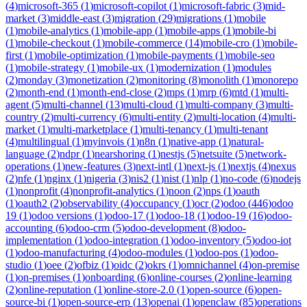
(
4
)
microsoft-365
(
1
)
microsoft-copilot
(
1
)
microsoft-fabric
(
3
)
mid-
market
(
3
)
middle-east
(
3
)
migration
(
29
)
migrations
(
1
)
mobile
(
1
)
mobile-analytics
(
1
)
mobile-app
(
1
)
mobile-apps
(
1
)
mobile-bi
(
1
)
mobile-checkout
(
1
)
mobile-commerce
(
14
)
mobile-cro
(
1
)
mobile-
first
(
1
)
mobile-optimization
(
1
)
mobile-payments
(
1
)
mobile-seo
(
1
)
mobile-strategy
(
1
)
mobile-ux
(
1
)
modernization
(
1
)
modules
(
2
)
monday
(
3
)
monetization
(
2
)
monitoring
(
8
)
monolith
(
1
)
monorepo
(
2
)
month-end
(
1
)
month-end-close
(
2
)
mps
(
1
)
mrp
(
6
)
mtd
(
1
)
multi-
agent
(
5
)
multi-channel
(
13
)
multi-cloud
(
1
)
multi-company
(
3
)
multi-
country
(
2
)
multi-currency
(
6
)
multi-entity
(
2
)
multi-location
(
4
)
multi-
market
(
1
)
multi-marketplace
(
1
)
multi-tenancy
(
1
)
multi-tenant
(
4
)
multilingual
(
1
)
myinvois
(
1
)
n8n
(
1
)
native-app
(
1
)
natural-
language
(
2
)
ndpr
(
1
)
nearshoring
(
1
)
nestjs
(
5
)
netsuite
(
5
)
network-
operations
(
1
)
new-features
(
3
)
next-intl
(
1
)
next-js
(
1
)
nextjs
(
4
)
nexus
(
2
)
nfe
(
1
)
nginx
(
1
)
nigeria
(
3
)
nis2
(
1
)
nist
(
1
)
nlp
(
1
)
no-code
(
6
)
nodejs
(
1
)
nonprofit
(
4
)
nonprofit-analytics
(
1
)
noon
(
2
)
nps
(
1
)
oauth
(
1
)
oauth2
(
2
)
observability
(
4
)
occupancy
(
1
)
ocr
(
2
)
odoo
(
446
)
odoo
19
(
1
)
odoo versions
(
1
)
odoo-17
(
1
)
odoo-18
(
1
)
odoo-19
(
16
)
odoo-
accounting
(
6
)
odoo-crm
(
5
)
odoo-development
(
8
)
odoo-
implementation
(
1
)
odoo-integration
(
1
)
odoo-inventory
(
5
)
odoo-iot
(
1
)
odoo-manufacturing
(
4
)
odoo-modules
(
1
)
odoo-pos
(
1
)
odoo-
studio
(
1
)
oee
(
2
)
ofbiz
(
1
)
oidc
(
2
)
okrs
(
1
)
omnichannel
(
4
)
on-premise
(
1
)
on-premises
(
1
)
onboarding
(
6
)
online-courses
(
2
)
online-learning
(
2
)
online-reputation
(
1
)
online-store-2.0
(
1
)
open-source
(
6
)
open-
source-bi
(
1
)
open-source-erp
(
13
)
openai
(
1
)
openclaw
(
85
)
operations