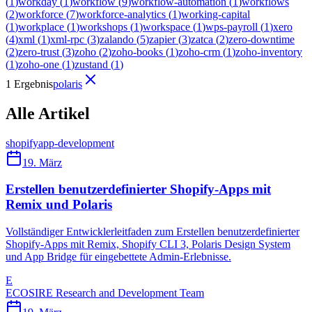
(
1
)
workday
(
1
)
workflow
(
9
)
workflow-automation
(
1
)
workflows
(
2
)
workforce
(
7
)
workforce-analytics
(
1
)
working-capital
(
1
)
workplace
(
1
)
workshops
(
1
)
workspace
(
1
)
wps-payroll
(
1
)
xero
(
4
)
xml
(
1
)
xml-rpc
(
3
)
zalando
(
5
)
zapier
(
3
)
zatca
(
2
)
zero-downtime
(
2
)
zero-trust
(
3
)
zoho
(
2
)
zoho-books
(
1
)
zoho-crm
(
1
)
zoho-inventory
(
1
)
zoho-one
(
1
)
zustand
(
1
)
1 Ergebnis
polaris
Alle Artikel
shopify
app-development
19. März
Erstellen benutzerdefinierter Shopify-Apps mit
Remix und Polaris
Vollständiger Entwicklerleitfaden zum Erstellen benutzerdefinierter
Shopify-Apps mit Remix, Shopify CLI 3, Polaris Design System
und App Bridge für eingebettete Admin-Erlebnisse.
E
ECOSIRE Research and Development Team