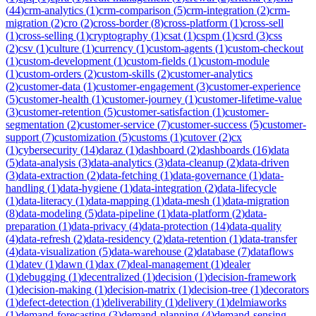
(
44
)
crm-analytics
(
1
)
crm-comparison
(
5
)
crm-integration
(
2
)
crm-
migration
(
2
)
cro
(
2
)
cross-border
(
8
)
cross-platform
(
1
)
cross-sell
(
1
)
cross-selling
(
1
)
cryptography
(
1
)
csat
(
1
)
cspm
(
1
)
csrd
(
3
)
css
(
2
)
csv
(
1
)
culture
(
1
)
currency
(
1
)
custom-agents
(
1
)
custom-checkout
(
1
)
custom-development
(
1
)
custom-fields
(
1
)
custom-module
(
1
)
custom-orders
(
2
)
custom-skills
(
2
)
customer-analytics
(
2
)
customer-data
(
1
)
customer-engagement
(
3
)
customer-experience
(
5
)
customer-health
(
1
)
customer-journey
(
1
)
customer-lifetime-value
(
3
)
customer-retention
(
5
)
customer-satisfaction
(
1
)
customer-
segmentation
(
2
)
customer-service
(
7
)
customer-success
(
5
)
customer-
support
(
7
)
customization
(
5
)
customs
(
1
)
cutover
(
2
)
cx
(
1
)
cybersecurity
(
14
)
daraz
(
1
)
dashboard
(
2
)
dashboards
(
16
)
data
(
5
)
data-analysis
(
3
)
data-analytics
(
3
)
data-cleanup
(
2
)
data-driven
(
3
)
data-extraction
(
2
)
data-fetching
(
1
)
data-governance
(
1
)
data-
handling
(
1
)
data-hygiene
(
1
)
data-integration
(
2
)
data-lifecycle
(
1
)
data-literacy
(
1
)
data-mapping
(
1
)
data-mesh
(
1
)
data-migration
(
8
)
data-modeling
(
5
)
data-pipeline
(
1
)
data-platform
(
2
)
data-
preparation
(
1
)
data-privacy
(
4
)
data-protection
(
14
)
data-quality
(
4
)
data-refresh
(
2
)
data-residency
(
2
)
data-retention
(
1
)
data-transfer
(
4
)
data-visualization
(
5
)
data-warehouse
(
2
)
database
(
7
)
dataflows
(
1
)
datev
(
1
)
dawn
(
1
)
dax
(
7
)
deal-management
(
1
)
dealer
(
1
)
debugging
(
1
)
decentralized
(
1
)
decision
(
1
)
decision-framework
(
1
)
decision-making
(
1
)
decision-matrix
(
1
)
decision-tree
(
1
)
decorators
(
1
)
defect-detection
(
1
)
deliverability
(
1
)
delivery
(
1
)
delmiaworks
(
1
)
demand-forecasting
(
3
)
demand-planning
(
4
)
demand-sensing