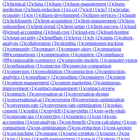
(
2
)
chemical
(
2
)
china
(
1
)
churn
(
1
)
churn-management
(
1
)
churn-
prediction
(
2
)
churn-reduction
(
1
)
ci-cd
(
7
)
cicd
(
1
)
cin7
(
1
)
circular-
economy
(
1
)
cis
(
1
)
citizen-development
(
3
)
citizen-services
(
1
)
claude
(
2
)
clickfunnels
(
2
)
client-acquisition
(
1
)
client-management
(
2
)
client-
onboarding
(
1
)
client-portal
(
2
)
client-setup
(
1
)
client-success
(
1
)
cloud
(
8
)
cloud-accounting
(
1
)
cloud-cost
(
1
)
cloud-erp
(
3
)
cloud-hosting
(
2
)
cloud-security
(
2
)
cloudflare
(
1
)
clover
(
1
)
clv
(
2
)
cmms
(
1
)
cohort-
analysis
(
2
)
collaboration
(
3
)
colombia
(
1
)
commission-tracking
(
1
)
community
(
3
)
company
(
1
)
company-story
(
1
)
comparison
(
88
)
comparisons
(
1
)
compensation
(
1
)
compiere
(
2
)
compliance
(
99
)
composable-commerce
(
2
)
composite-models
(
1
)
computer-vision
(
1
)
configuration
(
1
)
connector
(
8
)
connector-comparison
(
1
)
connectors
(
1
)
consolidation
(
3
)
construction
(
2
)
construction-
analytics
(
1
)
consultancy
(
2
)
consulting
(
3
)
containers
(
3
)
content
(
1
)
content-management
(
2
)
content-marketing
(
3
)
continuous-
improvement
(
1
)
contract-management
(
1
)
contract-review
(
1
)
contracts
(
3
)
conversation-ai
(
1
)
conversation-design
(
1
)
conversational-ai
(
3
)
conversion
(
8
)
conversion-optimization
(
7
)
conversion-rate
(
2
)
conversion-rate-optimization
(
1
)
cookie-
consent
(
1
)
copilot
(
1
)
copyleft
(
1
)
copyrights
(
1
)
core-web-vitals
(
5
)
corporate-tax
(
1
)
corrective
(
1
)
cosmetics
(
1
)
cost
(
4
)
cost-
accounting
(
1
)
cost-analysis
(
3
)
cost-benefit
(
2
)
cost-calculator
(
1
)
cost-
comparison
(
2
)
cost-optimization
(
5
)
cost-reduction
(
1
)
cost-savings
(
1
)
cost-tracking
(
2
)
coupang
(
1
)
course-creation
(
1
)
courses
(
3
)
cpa
(
1
)
cpq
(
1
)
cpra
(
1
)
credit-management
(
1
)
crewai
(
2
)
criteria
(
1
)
crm