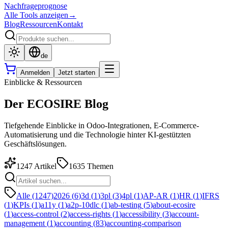
Nachfrageprognose
Alle Tools anzeigen
→
Blog
Ressourcen
Kontakt
de
Anmelden
Jetzt starten
Einblicke & Ressourcen
Der ECOSIRE Blog
Tiefgehende Einblicke in Odoo-Integrationen, E-Commerce-
Automatisierung und die Technologie hinter KI-gestützten
Geschäftslösungen.
1247
Artikel
1635
Themen
Alle (1247)
2026
(
6
)
3d
(
1
)
3pl
(
3
)
4pl
(
1
)
AP-AR
(
1
)
HR
(
1
)
IFRS
(
1
)
KPIs
(
1
)
a11y
(
1
)
a2p-10dlc
(
1
)
ab-testing
(
5
)
about-ecosire
(
1
)
access-control
(
2
)
access-rights
(
1
)
accessibility
(
3
)
account-
management
(
1
)
accounting
(
83
)
accounting-comparison