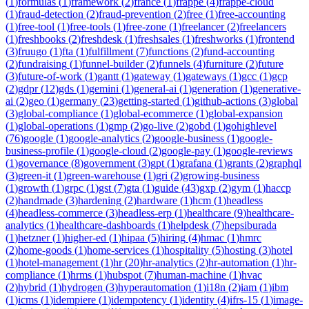
(
1
)
formulas
(
1
)
framework
(
2
)
france
(
1
)
frappe
(
4
)
frappe-cloud
(
1
)
fraud-detection
(
2
)
fraud-prevention
(
2
)
free
(
1
)
free-accounting
(
1
)
free-tool
(
1
)
free-tools
(
1
)
free-zone
(
1
)
freelancer
(
2
)
freelancers
(
1
)
freshbooks
(
2
)
freshdesk
(
1
)
freshsales
(
1
)
freshworks
(
1
)
frontend
(
3
)
fruugo
(
1
)
fta
(
1
)
fulfillment
(
7
)
functions
(
2
)
fund-accounting
(
2
)
fundraising
(
1
)
funnel-builder
(
2
)
funnels
(
4
)
furniture
(
2
)
future
(
3
)
future-of-work
(
1
)
gantt
(
1
)
gateway
(
1
)
gateways
(
1
)
gcc
(
1
)
gcp
(
2
)
gdpr
(
12
)
gds
(
1
)
gemini
(
1
)
general-ai
(
1
)
generation
(
1
)
generative-
ai
(
2
)
geo
(
1
)
germany
(
23
)
getting-started
(
1
)
github-actions
(
3
)
global
(
3
)
global-compliance
(
1
)
global-ecommerce
(
1
)
global-expansion
(
1
)
global-operations
(
1
)
gmp
(
2
)
go-live
(
2
)
gobd
(
1
)
gohighlevel
(
76
)
google
(
1
)
google-analytics
(
2
)
google-business
(
1
)
google-
business-profile
(
1
)
google-cloud
(
2
)
google-pay
(
1
)
google-reviews
(
1
)
governance
(
8
)
government
(
3
)
gpt
(
1
)
grafana
(
1
)
grants
(
2
)
graphql
(
3
)
green-it
(
1
)
green-warehouse
(
1
)
gri
(
2
)
growing-business
(
1
)
growth
(
1
)
grpc
(
1
)
gst
(
7
)
gta
(
1
)
guide
(
43
)
gxp
(
2
)
gym
(
1
)
haccp
(
2
)
handmade
(
3
)
hardening
(
2
)
hardware
(
1
)
hcm
(
1
)
headless
(
4
)
headless-commerce
(
3
)
headless-erp
(
1
)
healthcare
(
9
)
healthcare-
analytics
(
1
)
healthcare-dashboards
(
1
)
helpdesk
(
7
)
hepsiburada
(
1
)
hetzner
(
1
)
higher-ed
(
1
)
hipaa
(
5
)
hiring
(
4
)
hmac
(
1
)
hmrc
(
2
)
home-goods
(
1
)
home-services
(
1
)
hospitality
(
5
)
hosting
(
3
)
hotel
(
1
)
hotel-management
(
1
)
hr
(
20
)
hr-analytics
(
2
)
hr-automation
(
1
)
hr-
compliance
(
1
)
hrms
(
1
)
hubspot
(
7
)
human-machine
(
1
)
hvac
(
2
)
hybrid
(
1
)
hydrogen
(
3
)
hyperautomation
(
1
)
i18n
(
2
)
iam
(
1
)
ibm
(
1
)
icms
(
1
)
idempiere
(
1
)
idempotency
(
1
)
identity
(
4
)
ifrs-15
(
1
)
image-