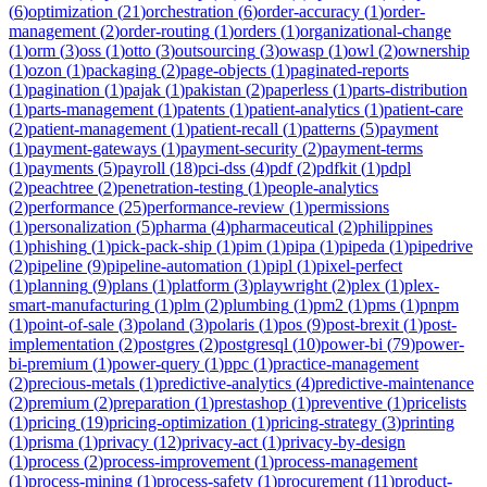
(
6
)
optimization
(
21
)
orchestration
(
6
)
order-accuracy
(
1
)
order-
management
(
2
)
order-routing
(
1
)
orders
(
1
)
organizational-change
(
1
)
orm
(
3
)
oss
(
1
)
otto
(
3
)
outsourcing
(
3
)
owasp
(
1
)
owl
(
2
)
ownership
(
1
)
ozon
(
1
)
packaging
(
2
)
page-objects
(
1
)
paginated-reports
(
1
)
pagination
(
1
)
pajak
(
1
)
pakistan
(
2
)
paperless
(
1
)
parts-distribution
(
1
)
parts-management
(
1
)
patents
(
1
)
patient-analytics
(
1
)
patient-care
(
2
)
patient-management
(
1
)
patient-recall
(
1
)
patterns
(
5
)
payment
(
1
)
payment-gateways
(
1
)
payment-security
(
2
)
payment-terms
(
1
)
payments
(
5
)
payroll
(
18
)
pci-dss
(
4
)
pdf
(
2
)
pdfkit
(
1
)
pdpl
(
2
)
peachtree
(
2
)
penetration-testing
(
1
)
people-analytics
(
2
)
performance
(
25
)
performance-review
(
1
)
permissions
(
1
)
personalization
(
5
)
pharma
(
4
)
pharmaceutical
(
2
)
philippines
(
1
)
phishing
(
1
)
pick-pack-ship
(
1
)
pim
(
1
)
pipa
(
1
)
pipeda
(
1
)
pipedrive
(
2
)
pipeline
(
9
)
pipeline-automation
(
1
)
pipl
(
1
)
pixel-perfect
(
1
)
planning
(
9
)
plans
(
1
)
platform
(
3
)
playwright
(
2
)
plex
(
1
)
plex-
smart-manufacturing
(
1
)
plm
(
2
)
plumbing
(
1
)
pm2
(
1
)
pms
(
1
)
pnpm
(
1
)
point-of-sale
(
3
)
poland
(
3
)
polaris
(
1
)
pos
(
9
)
post-brexit
(
1
)
post-
implementation
(
2
)
postgres
(
2
)
postgresql
(
10
)
power-bi
(
79
)
power-
bi-premium
(
1
)
power-query
(
1
)
ppc
(
1
)
practice-management
(
2
)
precious-metals
(
1
)
predictive-analytics
(
4
)
predictive-maintenance
(
2
)
premium
(
2
)
preparation
(
1
)
prestashop
(
1
)
preventive
(
1
)
pricelists
(
1
)
pricing
(
19
)
pricing-optimization
(
1
)
pricing-strategy
(
3
)
printing
(
1
)
prisma
(
1
)
privacy
(
12
)
privacy-act
(
1
)
privacy-by-design
(
1
)
process
(
2
)
process-improvement
(
1
)
process-management
(
1
)
process-mining
(
1
)
process-safety
(
1
)
procurement
(
11
)
product-