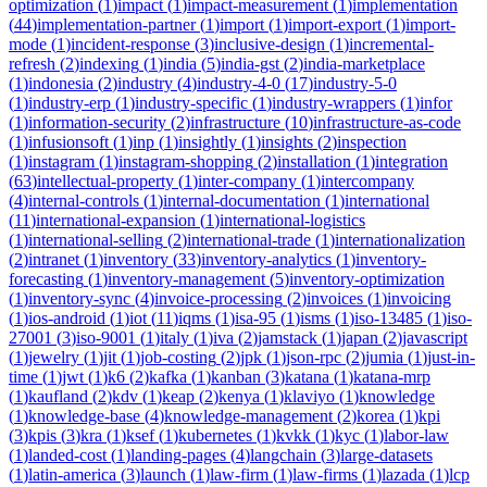
optimization
(
1
)
impact
(
1
)
impact-measurement
(
1
)
implementation
(
44
)
implementation-partner
(
1
)
import
(
1
)
import-export
(
1
)
import-
mode
(
1
)
incident-response
(
3
)
inclusive-design
(
1
)
incremental-
refresh
(
2
)
indexing
(
1
)
india
(
5
)
india-gst
(
2
)
india-marketplace
(
1
)
indonesia
(
2
)
industry
(
4
)
industry-4-0
(
17
)
industry-5-0
(
1
)
industry-erp
(
1
)
industry-specific
(
1
)
industry-wrappers
(
1
)
infor
(
1
)
information-security
(
2
)
infrastructure
(
10
)
infrastructure-as-code
(
1
)
infusionsoft
(
1
)
inp
(
1
)
insightly
(
1
)
insights
(
2
)
inspection
(
1
)
instagram
(
1
)
instagram-shopping
(
2
)
installation
(
1
)
integration
(
63
)
intellectual-property
(
1
)
inter-company
(
1
)
intercompany
(
4
)
internal-controls
(
1
)
internal-documentation
(
1
)
international
(
11
)
international-expansion
(
1
)
international-logistics
(
1
)
international-selling
(
2
)
international-trade
(
1
)
internationalization
(
2
)
intranet
(
1
)
inventory
(
33
)
inventory-analytics
(
1
)
inventory-
forecasting
(
1
)
inventory-management
(
5
)
inventory-optimization
(
1
)
inventory-sync
(
4
)
invoice-processing
(
2
)
invoices
(
1
)
invoicing
(
1
)
ios-android
(
1
)
iot
(
11
)
iqms
(
1
)
isa-95
(
1
)
isms
(
1
)
iso-13485
(
1
)
iso-
27001
(
3
)
iso-9001
(
1
)
italy
(
1
)
iva
(
2
)
jamstack
(
1
)
japan
(
2
)
javascript
(
1
)
jewelry
(
1
)
jit
(
1
)
job-costing
(
2
)
jpk
(
1
)
json-rpc
(
2
)
jumia
(
1
)
just-in-
time
(
1
)
jwt
(
1
)
k6
(
2
)
kafka
(
1
)
kanban
(
3
)
katana
(
1
)
katana-mrp
(
1
)
kaufland
(
2
)
kdv
(
1
)
keap
(
2
)
kenya
(
1
)
klaviyo
(
1
)
knowledge
(
1
)
knowledge-base
(
4
)
knowledge-management
(
2
)
korea
(
1
)
kpi
(
3
)
kpis
(
3
)
kra
(
1
)
ksef
(
1
)
kubernetes
(
1
)
kvkk
(
1
)
kyc
(
1
)
labor-law
(
1
)
landed-cost
(
1
)
landing-pages
(
4
)
langchain
(
3
)
large-datasets
(
1
)
latin-america
(
3
)
launch
(
1
)
law-firm
(
1
)
law-firms
(
1
)
lazada
(
1
)
lcp