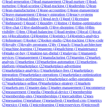
(
1
)
lead-generation
(
3
)
lead-management
(
2
)
lead-nurture
(
1
)
lead-
nurturing
(
1
)
lead-scoring
(
2
)
lead-tracking
(
1
)
leadership
(
2
)
lean
(
1
)
lean-manufacturing
(
1
)
lease-accounting
(
1
)
lease-management
(
2
)
leave-management
(
1
)
legacy-migration
(
1
)
legacy-systems
(
1
)
legal
(
16
)
legal-billing
(
1
)
legal-tech
(
1
)
lgpd
(
1
)
licensing
(
7
)
lightspeed
(
1
)
liquid
(
1
)
liquidity
(
1
)
listing
(
1
)
listing-optimization
(
1
)
live-chat
(
1
)
live-dashboards
(
1
)
live-shopping
(
1
)
llm
(
4
)
llm-
visibility
(
1
)
lms
(
3
)
load-balancing
(
1
)
load-testing
(
3
)
local
(
1
)
local-
seo
(
4
)
localization
(
24
)
logging
(
1
)
logistics
(
14
)
logistics-analytics
(
1
)
lohnsteuer
(
1
)
looker
(
2
)
looker-studio
(
2
)
lot-tracking
(
1
)
low-code
(
6
)
loyalty
(
3
)
loyalty-programs
(
2
)
ltv
(
1
)
mach
(
1
)
mach-architecture
(
1
)
machine-learning
(
13
)
magento
(
4
)
mailchimp
(
1
)
maintenance
(
4
)
make-or-buy
(
1
)
making-tax-digital
(
1
)
malaysia
(
1
)
managed-
services
(
1
)
management
(
1
)
manufacturing
(
53
)
margins
(
2
)
market-
analysis
(
1
)
marketing
(
10
)
marketing-automation
(
11
)
marketing-
platform
(
4
)
marketplace
(
22
)
marketplace-advertising
(
1
)
marketplace-analytics
(
1
)
marketplace-fees
(
1
)
marketplace-
integration
(
9
)
marketplace-operations
(
1
)
marketplace-optimization
(
1
)
marketplace-performance
(
1
)
marketplace-seller-operations
(
17
)
marketplace-selling
(
9
)
marketplace-strategy
(
1
)
markets
(
1
)
markets-pro
(
1
)
master-data
(
1
)
matter-management
(
1
)
mcommerce
(
2
)
measurement
(
1
)
media
(
3
)
medical-device
(
1
)
membership
(
2
)
membership-sites
(
3
)
memberships
(
1
)
mercadolibre
(
2
)
mes
(
2
)
messaging
(
1
)
metabase
(
1
)
metasfresh
(
1
)
method-crm
(
1
)
metrics
(
2
)
mexico
(
1
)
mfa
(
1
)
microlearning
(
1
)
microservices
(
6
)
microsoft