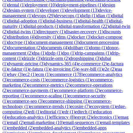
(
1
)
dental
(
1
)
deployment
(
10
)
deployment-pipelines
(
1
)
design
(
2
)
design-system
(
1
)
developer
(
1
)
development
(
13
)
device-
management
(
1
)
devops
(
29
)
devsecops
(
1
)
dgfip
(
1
)
dian
(
1
)
digital
(
1
)
digital-adoption
(
1
)
digital-business
(
1
)
digital-health
(
1
)
digital-
maturity
(
1
)
digital-products
(
1
)
digital-transformation
(
22
)
digital-twin
(
2
)
digital-twins
(
1
)
directquery
(
1
)
disaster-recovery
(
1
)
discounts
(
2
)
distribution
(
4
)
diversity
(
1
)
dms
(
2
)
docker
(
3
)
docker-compose
(
1
)
doctype
(
1
)
document-management
(
3
)
document-processing
(
2
)
documentation
(
2
)
documents
(
4
)
dolibarr
(
1
)
domo
(
1
)
donor-
management
(
2
)
dpa
(
1
)
dpdp
(
1
)
dpo
(
1
)
drip-campaigns
(
1
)
drip-
content
(
1
)
drizzle
(
3
)
drizzle-orm
(
2
)
dropshipping
(
3
)
dubai
(
1
)
dynamic-pricing
(
3
)
dynamics-365
(
4
)
e-commerce
(
2
)
e-factura
(
1
)
e-faktur
(
1
)
e-fatura
(
1
)
e-invoicing
(
5
)
e-way-bill
(
1
)
e2e
(
2
)
eaa
(
1
)
ebay
(
3
)
ec2
(
1
)
ecm
(
1
)
ecommerce
(
178
)
ecommerce-analytics
(
3
)
ecommerce-costs
(
1
)
ecommerce-logistics
(
1
)
ecommerce-
marketing
(
2
)
ecommerce-metrics
(
2
)
ecommerce-operations
(
2
)
ecommerce-payments
(
1
)
ecommerce-platform
(
2
)
ecommerce-
reporting
(
1
)
ecommerce-scaling
(
1
)
ecommerce-security
(
1
)
ecommerce-seo
(
3
)
ecommerce-shipping
(
1
)
ecommerce-
technology
(
1
)
ecommerce-trends
(
1
)
ecosire
(
7
)
ecosystem
(
1
)
edge-
computing
(
2
)
edi
(
1
)
editorial
(
1
)
edr
(
1
)
edtech
(
1
)
education
(
4
)
education-analytics
(
1
)
efficiency
(
8
)
egypt
(
2
)
electronics
(
1
)
emag
(
1
)
email
(
2
)
email-marketing
(
10
)
email-sequences
(
1
)
email-templates
(
1
)
embedded
(
2
)
embedded-analytics
(
5
)
embedded-apps