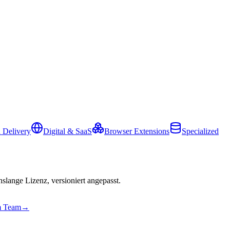
 Delivery
Digital & SaaS
Browser Extensions
Specialized
slange Lizenz, versioniert angepasst.
em Team
→