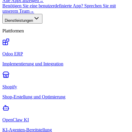
Alle Apps anzeigen
→
Benötigen Sie eine benutzerdefinierte App? Sprechen Sie mit
unserem Team
→
Dienstleistungen
Plattformen
Odoo ERP
Implementierung und Integration
Shopify
Shop-Erstellung und Optimierung
OpenClaw KI
KI-Agenten-Bereitstellung