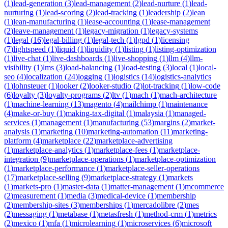
(
1
)
lead-generation
(
3
)
lead-management
(
2
)
lead-nurture
(
1
)
lead-
nurturing
(
1
)
lead-scoring
(
2
)
lead-tracking
(
1
)
leadership
(
2
)
lean
(
1
)
lean-manufacturing
(
1
)
lease-accounting
(
1
)
lease-management
(
2
)
leave-management
(
1
)
legacy-migration
(
1
)
legacy-systems
(
1
)
legal
(
16
)
legal-billing
(
1
)
legal-tech
(
1
)
lgpd
(
1
)
licensing
(
7
)
lightspeed
(
1
)
liquid
(
1
)
liquidity
(
1
)
listing
(
1
)
listing-optimization
(
1
)
live-chat
(
1
)
live-dashboards
(
1
)
live-shopping
(
1
)
llm
(
4
)
llm-
visibility
(
1
)
lms
(
3
)
load-balancing
(
1
)
load-testing
(
3
)
local
(
1
)
local-
seo
(
4
)
localization
(
24
)
logging
(
1
)
logistics
(
14
)
logistics-analytics
(
1
)
lohnsteuer
(
1
)
looker
(
2
)
looker-studio
(
2
)
lot-tracking
(
1
)
low-code
(
6
)
loyalty
(
3
)
loyalty-programs
(
2
)
ltv
(
1
)
mach
(
1
)
mach-architecture
(
1
)
machine-learning
(
13
)
magento
(
4
)
mailchimp
(
1
)
maintenance
(
4
)
make-or-buy
(
1
)
making-tax-digital
(
1
)
malaysia
(
1
)
managed-
services
(
1
)
management
(
1
)
manufacturing
(
53
)
margins
(
2
)
market-
analysis
(
1
)
marketing
(
10
)
marketing-automation
(
11
)
marketing-
platform
(
4
)
marketplace
(
22
)
marketplace-advertising
(
1
)
marketplace-analytics
(
1
)
marketplace-fees
(
1
)
marketplace-
integration
(
9
)
marketplace-operations
(
1
)
marketplace-optimization
(
1
)
marketplace-performance
(
1
)
marketplace-seller-operations
(
17
)
marketplace-selling
(
9
)
marketplace-strategy
(
1
)
markets
(
1
)
markets-pro
(
1
)
master-data
(
1
)
matter-management
(
1
)
mcommerce
(
2
)
measurement
(
1
)
media
(
3
)
medical-device
(
1
)
membership
(
2
)
membership-sites
(
3
)
memberships
(
1
)
mercadolibre
(
2
)
mes
(
2
)
messaging
(
1
)
metabase
(
1
)
metasfresh
(
1
)
method-crm
(
1
)
metrics
(
2
)
mexico
(
1
)
mfa
(
1
)
microlearning
(
1
)
microservices
(
6
)
microsoft