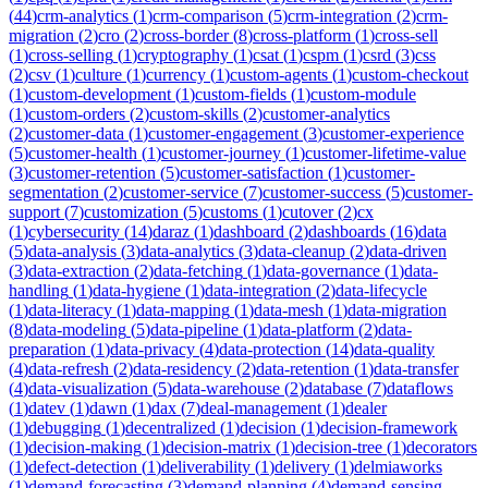
(
44
)
crm-analytics
(
1
)
crm-comparison
(
5
)
crm-integration
(
2
)
crm-
migration
(
2
)
cro
(
2
)
cross-border
(
8
)
cross-platform
(
1
)
cross-sell
(
1
)
cross-selling
(
1
)
cryptography
(
1
)
csat
(
1
)
cspm
(
1
)
csrd
(
3
)
css
(
2
)
csv
(
1
)
culture
(
1
)
currency
(
1
)
custom-agents
(
1
)
custom-checkout
(
1
)
custom-development
(
1
)
custom-fields
(
1
)
custom-module
(
1
)
custom-orders
(
2
)
custom-skills
(
2
)
customer-analytics
(
2
)
customer-data
(
1
)
customer-engagement
(
3
)
customer-experience
(
5
)
customer-health
(
1
)
customer-journey
(
1
)
customer-lifetime-value
(
3
)
customer-retention
(
5
)
customer-satisfaction
(
1
)
customer-
segmentation
(
2
)
customer-service
(
7
)
customer-success
(
5
)
customer-
support
(
7
)
customization
(
5
)
customs
(
1
)
cutover
(
2
)
cx
(
1
)
cybersecurity
(
14
)
daraz
(
1
)
dashboard
(
2
)
dashboards
(
16
)
data
(
5
)
data-analysis
(
3
)
data-analytics
(
3
)
data-cleanup
(
2
)
data-driven
(
3
)
data-extraction
(
2
)
data-fetching
(
1
)
data-governance
(
1
)
data-
handling
(
1
)
data-hygiene
(
1
)
data-integration
(
2
)
data-lifecycle
(
1
)
data-literacy
(
1
)
data-mapping
(
1
)
data-mesh
(
1
)
data-migration
(
8
)
data-modeling
(
5
)
data-pipeline
(
1
)
data-platform
(
2
)
data-
preparation
(
1
)
data-privacy
(
4
)
data-protection
(
14
)
data-quality
(
4
)
data-refresh
(
2
)
data-residency
(
2
)
data-retention
(
1
)
data-transfer
(
4
)
data-visualization
(
5
)
data-warehouse
(
2
)
database
(
7
)
dataflows
(
1
)
datev
(
1
)
dawn
(
1
)
dax
(
7
)
deal-management
(
1
)
dealer
(
1
)
debugging
(
1
)
decentralized
(
1
)
decision
(
1
)
decision-framework
(
1
)
decision-making
(
1
)
decision-matrix
(
1
)
decision-tree
(
1
)
decorators
(
1
)
defect-detection
(
1
)
deliverability
(
1
)
delivery
(
1
)
delmiaworks
(
1
)
demand-forecasting
(
3
)
demand-planning
(
4
)
demand-sensing