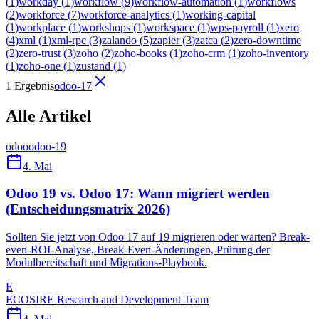
(
1
)
workday
(
1
)
workflow
(
9
)
workflow-automation
(
1
)
workflows
(
2
)
workforce
(
7
)
workforce-analytics
(
1
)
working-capital
(
1
)
workplace
(
1
)
workshops
(
1
)
workspace
(
1
)
wps-payroll
(
1
)
xero
(
4
)
xml
(
1
)
xml-rpc
(
3
)
zalando
(
5
)
zapier
(
3
)
zatca
(
2
)
zero-downtime
(
2
)
zero-trust
(
3
)
zoho
(
2
)
zoho-books
(
1
)
zoho-crm
(
1
)
zoho-inventory
(
1
)
zoho-one
(
1
)
zustand
(
1
)
1 Ergebnis
odoo-17
Alle Artikel
odoo
odoo-19
4. Mai
Odoo 19 vs. Odoo 17: Wann migriert werden
(Entscheidungsmatrix 2026)
Sollten Sie jetzt von Odoo 17 auf 19 migrieren oder warten? Break-
even-ROI-Analyse, Break-Even-Änderungen, Prüfung der
Modulbereitschaft und Migrations-Playbook.
E
ECOSIRE Research and Development Team