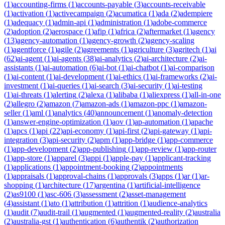
(
1
)
accounting-firms
(
1
)
accounts-payable
(
3
)
accounts-receivable
(
1
)
activation
(
1
)
activecampaign
(
2
)
acumatica
(
1
)
ada
(
2
)
adempiere
(
1
)
adequacy
(
1
)
admin-api
(
1
)
administration
(
1
)
adobe-commerce
(
2
)
adoption
(
2
)
aerospace
(
1
)
afip
(
1
)
africa
(
2
)
aftermarket
(
1
)
agency
(
13
)
agency-automation
(
1
)
agency-growth
(
2
)
agency-scaling
(
1
)
agentforce
(
1
)
agile
(
2
)
agreements
(
1
)
agriculture
(
3
)
agritech
(
1
)
ai
(
62
)
ai-agent
(
1
)
ai-agents
(
38
)
ai-analytics
(
2
)
ai-architecture
(
2
)
ai-
assistants
(
1
)
ai-automation
(
6
)
ai-bot
(
1
)
ai-chatbot
(
1
)
ai-comparison
(
1
)
ai-content
(
1
)
ai-development
(
1
)
ai-ethics
(
1
)
ai-frameworks
(
2
)
ai-
investment
(
1
)
ai-queries
(
1
)
ai-search
(
3
)
ai-security
(
1
)
ai-testing
(
1
)
ai-threats
(
1
)
alerting
(
2
)
alexa
(
1
)
alibaba
(
1
)
aliexpress
(
1
)
all-in-one
(
2
)
allegro
(
2
)
amazon
(
7
)
amazon-ads
(
1
)
amazon-ppc
(
1
)
amazon-
seller
(
1
)
aml
(
1
)
analytics
(
40
)
announcement
(
1
)
anomaly-detection
(
1
)
answer-engine-optimization
(
1
)
aov
(
1
)
ap-automation
(
1
)
apache
(
1
)
apcs
(
1
)
api
(
22
)
api-economy
(
1
)
api-first
(
2
)
api-gateway
(
1
)
api-
integration
(
3
)
api-security
(
2
)
apm
(
1
)
app-bridge
(
1
)
app-commerce
(
1
)
app-development
(
2
)
app-publishing
(
1
)
app-review
(
1
)
app-router
(
1
)
app-store
(
1
)
apparel
(
3
)
appi
(
1
)
apple-pay
(
1
)
applicant-tracking
(
1
)
applications
(
1
)
appointment-booking
(
2
)
appointments
(
1
)
appraisals
(
1
)
approval-chains
(
1
)
approvals
(
3
)
apps
(
1
)
ar
(
1
)
ar-
shopping
(
1
)
architecture
(
17
)
argentina
(
1
)
artificial-intelligence
(
2
)
as9100
(
1
)
asc-606
(
3
)
assessment
(
2
)
asset-management
(
4
)
assistant
(
1
)
ato
(
1
)
attribution
(
1
)
attrition
(
1
)
audience-analytics
(
1
)
audit
(
7
)
audit-trail
(
1
)
augmented
(
1
)
augmented-reality
(
2
)
australia
(
2
)
australia-gst
(
1
)
authentication
(
6
)
authentik
(
2
)
authorization