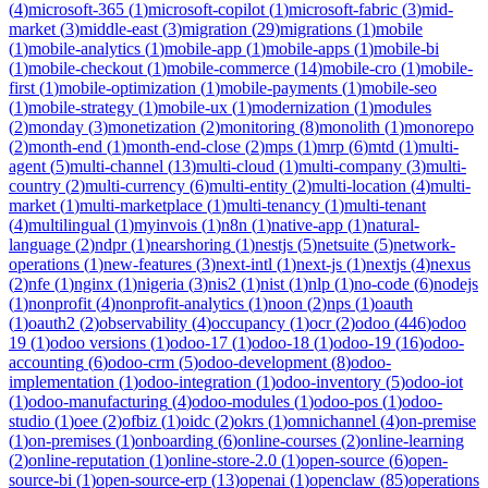
(
4
)
microsoft-365
(
1
)
microsoft-copilot
(
1
)
microsoft-fabric
(
3
)
mid-
market
(
3
)
middle-east
(
3
)
migration
(
29
)
migrations
(
1
)
mobile
(
1
)
mobile-analytics
(
1
)
mobile-app
(
1
)
mobile-apps
(
1
)
mobile-bi
(
1
)
mobile-checkout
(
1
)
mobile-commerce
(
14
)
mobile-cro
(
1
)
mobile-
first
(
1
)
mobile-optimization
(
1
)
mobile-payments
(
1
)
mobile-seo
(
1
)
mobile-strategy
(
1
)
mobile-ux
(
1
)
modernization
(
1
)
modules
(
2
)
monday
(
3
)
monetization
(
2
)
monitoring
(
8
)
monolith
(
1
)
monorepo
(
2
)
month-end
(
1
)
month-end-close
(
2
)
mps
(
1
)
mrp
(
6
)
mtd
(
1
)
multi-
agent
(
5
)
multi-channel
(
13
)
multi-cloud
(
1
)
multi-company
(
3
)
multi-
country
(
2
)
multi-currency
(
6
)
multi-entity
(
2
)
multi-location
(
4
)
multi-
market
(
1
)
multi-marketplace
(
1
)
multi-tenancy
(
1
)
multi-tenant
(
4
)
multilingual
(
1
)
myinvois
(
1
)
n8n
(
1
)
native-app
(
1
)
natural-
language
(
2
)
ndpr
(
1
)
nearshoring
(
1
)
nestjs
(
5
)
netsuite
(
5
)
network-
operations
(
1
)
new-features
(
3
)
next-intl
(
1
)
next-js
(
1
)
nextjs
(
4
)
nexus
(
2
)
nfe
(
1
)
nginx
(
1
)
nigeria
(
3
)
nis2
(
1
)
nist
(
1
)
nlp
(
1
)
no-code
(
6
)
nodejs
(
1
)
nonprofit
(
4
)
nonprofit-analytics
(
1
)
noon
(
2
)
nps
(
1
)
oauth
(
1
)
oauth2
(
2
)
observability
(
4
)
occupancy
(
1
)
ocr
(
2
)
odoo
(
446
)
odoo
19
(
1
)
odoo versions
(
1
)
odoo-17
(
1
)
odoo-18
(
1
)
odoo-19
(
16
)
odoo-
accounting
(
6
)
odoo-crm
(
5
)
odoo-development
(
8
)
odoo-
implementation
(
1
)
odoo-integration
(
1
)
odoo-inventory
(
5
)
odoo-iot
(
1
)
odoo-manufacturing
(
4
)
odoo-modules
(
1
)
odoo-pos
(
1
)
odoo-
studio
(
1
)
oee
(
2
)
ofbiz
(
1
)
oidc
(
2
)
okrs
(
1
)
omnichannel
(
4
)
on-premise
(
1
)
on-premises
(
1
)
onboarding
(
6
)
online-courses
(
2
)
online-learning
(
2
)
online-reputation
(
1
)
online-store-2.0
(
1
)
open-source
(
6
)
open-
source-bi
(
1
)
open-source-erp
(
13
)
openai
(
1
)
openclaw
(
85
)
operations