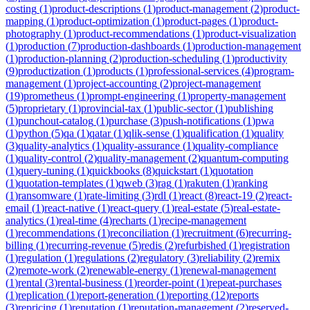
costing
(
1
)
product-descriptions
(
1
)
product-management
(
2
)
product-
mapping
(
1
)
product-optimization
(
1
)
product-pages
(
1
)
product-
photography
(
1
)
product-recommendations
(
1
)
product-visualization
(
1
)
production
(
7
)
production-dashboards
(
1
)
production-management
(
1
)
production-planning
(
2
)
production-scheduling
(
1
)
productivity
(
9
)
productization
(
1
)
products
(
1
)
professional-services
(
4
)
program-
management
(
1
)
project-accounting
(
2
)
project-management
(
19
)
prometheus
(
1
)
prompt-engineering
(
1
)
property-management
(
5
)
proprietary
(
1
)
provincial-tax
(
1
)
public-sector
(
1
)
publishing
(
1
)
punchout-catalog
(
1
)
purchase
(
3
)
push-notifications
(
1
)
pwa
(
1
)
python
(
5
)
qa
(
1
)
qatar
(
1
)
qlik-sense
(
1
)
qualification
(
1
)
quality
(
3
)
quality-analytics
(
1
)
quality-assurance
(
1
)
quality-compliance
(
1
)
quality-control
(
2
)
quality-management
(
2
)
quantum-computing
(
1
)
query-tuning
(
1
)
quickbooks
(
8
)
quickstart
(
1
)
quotation
(
1
)
quotation-templates
(
1
)
qweb
(
3
)
rag
(
1
)
rakuten
(
1
)
ranking
(
1
)
ransomware
(
1
)
rate-limiting
(
3
)
rdl
(
1
)
react
(
8
)
react-19
(
2
)
react-
email
(
1
)
react-native
(
1
)
react-query
(
1
)
real-estate
(
5
)
real-estate-
analytics
(
1
)
real-time
(
4
)
recharts
(
1
)
recipe-management
(
1
)
recommendations
(
1
)
reconciliation
(
1
)
recruitment
(
6
)
recurring-
billing
(
1
)
recurring-revenue
(
5
)
redis
(
2
)
refurbished
(
1
)
registration
(
1
)
regulation
(
1
)
regulations
(
2
)
regulatory
(
3
)
reliability
(
2
)
remix
(
2
)
remote-work
(
2
)
renewable-energy
(
1
)
renewal-management
(
1
)
rental
(
3
)
rental-business
(
1
)
reorder-point
(
1
)
repeat-purchases
(
1
)
replication
(
1
)
report-generation
(
1
)
reporting
(
12
)
reports
(
3
)
repricing
(
1
)
reputation
(
1
)
reputation-management
(
2
)
reserved-