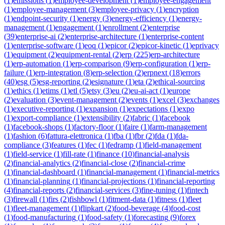
(
1
)
emissions
(
1
)
employee-development
(
1
)
employee-engagement
(
1
)
employee-management
(
3
)
employee-privacy
(
1
)
encryption
(
1
)
endpoint-security
(
1
)
energy
(
3
)
energy-efficiency
(
1
)
energy-
management
(
1
)
engagement
(
1
)
enrollment
(
2
)
enterprise
(
39
)
enterprise-ai
(
2
)
enterprise-architecture
(
1
)
enterprise-content
(
1
)
enterprise-software
(
1
)
eoq
(
1
)
epicor
(
2
)
epicor-kinetic
(
1
)
eprivacy
(
1
)
equipment
(
2
)
equipment-rental
(
2
)
erp
(
225
)
erp-architecture
(
1
)
erp-automation
(
1
)
erp-comparison
(
9
)
erp-configuration
(
1
)
erp-
failure
(
1
)
erp-integration
(
8
)
erp-selection
(
2
)
erpnext
(
18
)
errors
(
40
)
esg
(
5
)
esg-reporting
(
2
)
esignature
(
1
)
eta
(
2
)
ethical-sourcing
(
1
)
ethics
(
1
)
etims
(
1
)
etl
(
5
)
etsy
(
3
)
eu
(
2
)
eu-ai-act
(
1
)
europe
(
2
)
evaluation
(
3
)
event-management
(
2
)
events
(
1
)
excel
(
3
)
exchanges
(
1
)
executive-reporting
(
1
)
expansion
(
1
)
expectations
(
1
)
expo
(
1
)
export-compliance
(
1
)
extensibility
(
2
)
fabric
(
1
)
facebook
(
1
)
facebook-shops
(
1
)
factory-floor
(
1
)
faire
(
1
)
farm-management
(
1
)
fashion
(
6
)
fattura-elettronica
(
1
)
fba
(
1
)
fbr
(
2
)
fda
(
1
)
fda-
compliance
(
3
)
features
(
1
)
fec
(
1
)
fedramp
(
1
)
field-management
(
1
)
field-service
(
1
)
fill-rate
(
1
)
finance
(
10
)
financial-analysis
(
2
)
financial-analytics
(
2
)
financial-close
(
2
)
financial-crime
(
1
)
financial-dashboard
(
1
)
financial-management
(
1
)
financial-metrics
(
1
)
financial-planning
(
1
)
financial-projections
(
1
)
financial-reporting
(
4
)
financial-reports
(
2
)
financial-services
(
3
)
fine-tuning
(
1
)
fintech
(
3
)
firewall
(
1
)
firs
(
2
)
fishbowl
(
1
)
fitment-data
(
1
)
fitness
(
1
)
fleet
(
1
)
fleet-management
(
1
)
flipkart
(
2
)
food-beverage
(
4
)
food-cost
(
1
)
food-manufacturing
(
1
)
food-safety
(
1
)
forecasting
(
9
)
forex