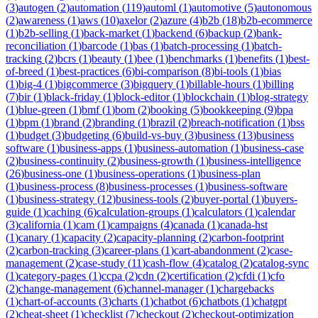
(
3
)
autogen
(
2
)
automation
(
119
)
automl
(
1
)
automotive
(
5
)
autonomous
(
2
)
awareness
(
1
)
aws
(
10
)
axelor
(
2
)
azure
(
4
)
b2b
(
18
)
b2b-ecommerce
(
1
)
b2b-selling
(
1
)
back-market
(
1
)
backend
(
6
)
backup
(
2
)
bank-
reconciliation
(
1
)
barcode
(
1
)
bas
(
1
)
batch-processing
(
1
)
batch-
tracking
(
2
)
bcrs
(
1
)
beauty
(
1
)
bee
(
1
)
benchmarks
(
1
)
benefits
(
1
)
best-
of-breed
(
1
)
best-practices
(
6
)
bi-comparison
(
8
)
bi-tools
(
1
)
bias
(
1
)
big-4
(
1
)
bigcommerce
(
3
)
bigquery
(
1
)
billable-hours
(
1
)
billing
(
7
)
bir
(
1
)
black-friday
(
1
)
block-editor
(
1
)
blockchain
(
1
)
blog-strategy
(
1
)
blue-green
(
1
)
bmf
(
1
)
bom
(
2
)
booking
(
5
)
bookkeeping
(
9
)
bpa
(
1
)
bpm
(
1
)
brand
(
2
)
branding
(
1
)
brazil
(
2
)
breach-notification
(
1
)
bss
(
1
)
budget
(
3
)
budgeting
(
6
)
build-vs-buy
(
3
)
business
(
13
)
business
software
(
1
)
business-apps
(
1
)
business-automation
(
1
)
business-case
(
2
)
business-continuity
(
2
)
business-growth
(
1
)
business-intelligence
(
26
)
business-one
(
1
)
business-operations
(
1
)
business-plan
(
1
)
business-process
(
8
)
business-processes
(
1
)
business-software
(
1
)
business-strategy
(
12
)
business-tools
(
2
)
buyer-portal
(
1
)
buyers-
guide
(
1
)
caching
(
6
)
calculation-groups
(
1
)
calculators
(
1
)
calendar
(
3
)
california
(
1
)
cam
(
1
)
campaigns
(
4
)
canada
(
1
)
canada-hst
(
1
)
canary
(
1
)
capacity
(
2
)
capacity-planning
(
2
)
carbon-footprint
(
2
)
carbon-tracking
(
3
)
career-plans
(
1
)
cart-abandonment
(
2
)
case-
management
(
2
)
case-study
(
11
)
cash-flow
(
4
)
catalog
(
2
)
catalog-sync
(
1
)
category-pages
(
1
)
ccpa
(
2
)
cdn
(
2
)
certification
(
2
)
cfdi
(
1
)
cfo
(
2
)
change-management
(
6
)
channel-manager
(
1
)
chargebacks
(
1
)
chart-of-accounts
(
3
)
charts
(
1
)
chatbot
(
6
)
chatbots
(
1
)
chatgpt
(
2
)
cheat-sheet
(
1
)
checklist
(
7
)
checkout
(
2
)
checkout-optimization