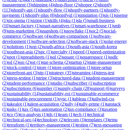
management
(
3
)
shipping
(
4
)
shop-floor
(
2
)
shopee
(
2
)
shopify
(
113
)
shopify-api
(
1
)
shopify-flow
(
1
)
shopify-partners
(
1
)
shopify-
payments
(
1
)
shopify-plus
(
8
)
shopifyql
(
1
)
simulation
(
3
)
sis
(
1
)
sisense
(
1
)
six-sigma
(
1
)
sizing
(
1
)
skills
(
4
)
sku
(
1
)
sla
(
5
)
small-business
(
10
)
smart-factory
(
1
)
smart-narratives
(
1
)
smart-warehouse
(
1
)
smb
(
9
)
sms-marketing
(
5
)
snapshots
(
1
)
snowflake
(
1
)
soc2
(
5
)
social-
commerce
(
5
)
software
(
4
)
software-comparison
(
1
)
software-
development
(
1
)
software-selection
(
2
)
software-stack
(
1
)
solar-energy
(
1
)
solutions
(
1
)
sop
(
2
)
south-africa
(
3
)
south-asia
(
1
)
south-korea
(
1
)
southeast-asia
(
2
)
spc
(
1
)
specialty
(
1
)
speed
(
1
)
speed-optimization
(
2
)
spot
(
1
)
spreadsheets
(
1
)
sql
(
2
)
square
(
1
)
squarespace
(
1
)
ssdlc
(
1
)
ssl
(
2
)
sso
(
2
)
sst
(
1
)
star-schema
(
2
)
startup
(
2
)
state-management
(
1
)
stock-control
(
1
)
store
(
1
)
store-optimization
(
1
)
store-setup
(
2
)
storefront-api
(
3
)
stp
(
1
)
strategy
(
35
)
streaming
(
4
)
stress-test
(
1
)
stress-testing
(
1
)
stripe
(
3
)
structured-data
(
1
)
student-management
(
2
)
student-performance
(
1
)
studio
(
3
)
subscriber
(
1
)
subscription
(
2
)
subscriptions
(
6
)
supplier
(
1
)
supply-chain
(
28
)
support
(
6
)
surveys
(
1
)
sustainability
(
14
)
sustainability-roi
(
1
)
sustainable-ecommerce
(
1
)
sustainable-procurement
(
1
)
sync
(
1
)
tableau
(
3
)
tailwind-css
(
1
)
takealot
(
1
)
talent-acquisition
(
2
)
tally
(
4
)
tally-prime
(
1
)
tanstack
(
1
)
tasks
(
1
)
tax
(
5
)
tax-automation
(
2
)
tax-compliance
(
3
)
taxation
(
1
)
tco
(
5
)
tco-analysis
(
1
)
tds
(
1
)
team
(
1
)
tech
(
1
)
technical
(
1
)
technical-seo
(
4
)
technology
(
2
)
telecom
(
3
)
templates
(
3
)
temu
(
1
)
terraform
(
1
)
territory-management
(
1
)
testing
(
7
)
text-messaging