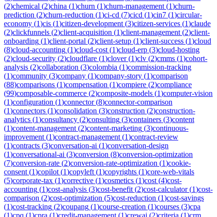
(
2
)
chemical
(
2
)
china
(
1
)
churn
(
1
)
churn-management
(
1
)
churn-
prediction
(
2
)
churn-reduction
(
1
)
ci-cd
(
7
)
cicd
(
1
)
cin7
(
1
)
circular-
economy
(
1
)
cis
(
1
)
citizen-development
(
3
)
citizen-services
(
1
)
claude
(
2
)
clickfunnels
(
2
)
client-acquisition
(
1
)
client-management
(
2
)
client-
onboarding
(
1
)
client-portal
(
2
)
client-setup
(
1
)
client-success
(
1
)
cloud
(
8
)
cloud-accounting
(
1
)
cloud-cost
(
1
)
cloud-erp
(
3
)
cloud-hosting
(
2
)
cloud-security
(
2
)
cloudflare
(
1
)
clover
(
1
)
clv
(
2
)
cmms
(
1
)
cohort-
analysis
(
2
)
collaboration
(
3
)
colombia
(
1
)
commission-tracking
(
1
)
community
(
3
)
company
(
1
)
company-story
(
1
)
comparison
(
88
)
comparisons
(
1
)
compensation
(
1
)
compiere
(
2
)
compliance
(
99
)
composable-commerce
(
2
)
composite-models
(
1
)
computer-vision
(
1
)
configuration
(
1
)
connector
(
8
)
connector-comparison
(
1
)
connectors
(
1
)
consolidation
(
3
)
construction
(
2
)
construction-
analytics
(
1
)
consultancy
(
2
)
consulting
(
3
)
containers
(
3
)
content
(
1
)
content-management
(
2
)
content-marketing
(
3
)
continuous-
improvement
(
1
)
contract-management
(
1
)
contract-review
(
1
)
contracts
(
3
)
conversation-ai
(
1
)
conversation-design
(
1
)
conversational-ai
(
3
)
conversion
(
8
)
conversion-optimization
(
7
)
conversion-rate
(
2
)
conversion-rate-optimization
(
1
)
cookie-
consent
(
1
)
copilot
(
1
)
copyleft
(
1
)
copyrights
(
1
)
core-web-vitals
(
5
)
corporate-tax
(
1
)
corrective
(
1
)
cosmetics
(
1
)
cost
(
4
)
cost-
accounting
(
1
)
cost-analysis
(
3
)
cost-benefit
(
2
)
cost-calculator
(
1
)
cost-
comparison
(
2
)
cost-optimization
(
5
)
cost-reduction
(
1
)
cost-savings
(
1
)
cost-tracking
(
2
)
coupang
(
1
)
course-creation
(
1
)
courses
(
3
)
cpa
(
1
)
cpq
(
1
)
cpra
(
1
)
credit-management
(
1
)
crewai
(
2
)
criteria
(
1
)
crm