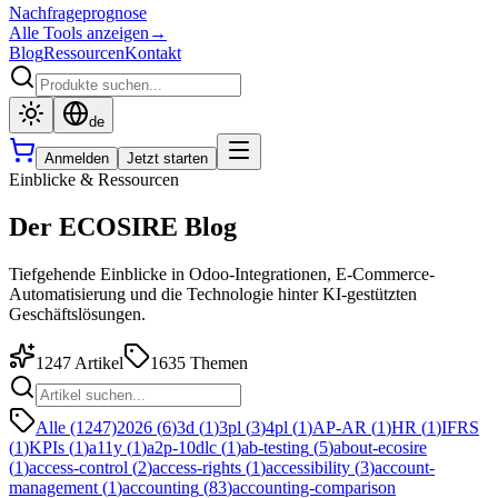
Nachfrageprognose
Alle Tools anzeigen
→
Blog
Ressourcen
Kontakt
de
Anmelden
Jetzt starten
Einblicke & Ressourcen
Der ECOSIRE Blog
Tiefgehende Einblicke in Odoo-Integrationen, E-Commerce-
Automatisierung und die Technologie hinter KI-gestützten
Geschäftslösungen.
1247
Artikel
1635
Themen
Alle (1247)
2026
(
6
)
3d
(
1
)
3pl
(
3
)
4pl
(
1
)
AP-AR
(
1
)
HR
(
1
)
IFRS
(
1
)
KPIs
(
1
)
a11y
(
1
)
a2p-10dlc
(
1
)
ab-testing
(
5
)
about-ecosire
(
1
)
access-control
(
2
)
access-rights
(
1
)
accessibility
(
3
)
account-
management
(
1
)
accounting
(
83
)
accounting-comparison