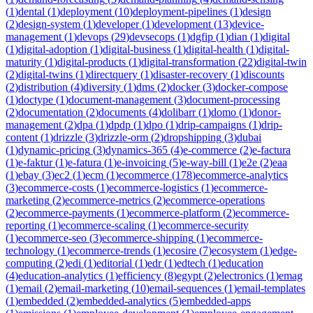
(
1
)
dental
(
1
)
deployment
(
10
)
deployment-pipelines
(
1
)
design
(
2
)
design-system
(
1
)
developer
(
1
)
development
(
13
)
device-
management
(
1
)
devops
(
29
)
devsecops
(
1
)
dgfip
(
1
)
dian
(
1
)
digital
(
1
)
digital-adoption
(
1
)
digital-business
(
1
)
digital-health
(
1
)
digital-
maturity
(
1
)
digital-products
(
1
)
digital-transformation
(
22
)
digital-twin
(
2
)
digital-twins
(
1
)
directquery
(
1
)
disaster-recovery
(
1
)
discounts
(
2
)
distribution
(
4
)
diversity
(
1
)
dms
(
2
)
docker
(
3
)
docker-compose
(
1
)
doctype
(
1
)
document-management
(
3
)
document-processing
(
2
)
documentation
(
2
)
documents
(
4
)
dolibarr
(
1
)
domo
(
1
)
donor-
management
(
2
)
dpa
(
1
)
dpdp
(
1
)
dpo
(
1
)
drip-campaigns
(
1
)
drip-
content
(
1
)
drizzle
(
3
)
drizzle-orm
(
2
)
dropshipping
(
3
)
dubai
(
1
)
dynamic-pricing
(
3
)
dynamics-365
(
4
)
e-commerce
(
2
)
e-factura
(
1
)
e-faktur
(
1
)
e-fatura
(
1
)
e-invoicing
(
5
)
e-way-bill
(
1
)
e2e
(
2
)
eaa
(
1
)
ebay
(
3
)
ec2
(
1
)
ecm
(
1
)
ecommerce
(
178
)
ecommerce-analytics
(
3
)
ecommerce-costs
(
1
)
ecommerce-logistics
(
1
)
ecommerce-
marketing
(
2
)
ecommerce-metrics
(
2
)
ecommerce-operations
(
2
)
ecommerce-payments
(
1
)
ecommerce-platform
(
2
)
ecommerce-
reporting
(
1
)
ecommerce-scaling
(
1
)
ecommerce-security
(
1
)
ecommerce-seo
(
3
)
ecommerce-shipping
(
1
)
ecommerce-
technology
(
1
)
ecommerce-trends
(
1
)
ecosire
(
7
)
ecosystem
(
1
)
edge-
computing
(
2
)
edi
(
1
)
editorial
(
1
)
edr
(
1
)
edtech
(
1
)
education
(
4
)
education-analytics
(
1
)
efficiency
(
8
)
egypt
(
2
)
electronics
(
1
)
emag
(
1
)
email
(
2
)
email-marketing
(
10
)
email-sequences
(
1
)
email-templates
(
1
)
embedded
(
2
)
embedded-analytics
(
5
)
embedded-apps