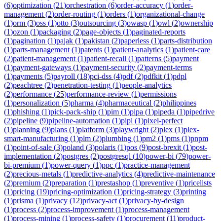
(
6
)
optimization
(
21
)
orchestration
(
6
)
order-accuracy
(
1
)
order-
management
(
2
)
order-routing
(
1
)
orders
(
1
)
organizational-change
(
1
)
orm
(
3
)
oss
(
1
)
otto
(
3
)
outsourcing
(
3
)
owasp
(
1
)
owl
(
2
)
ownership
(
1
)
ozon
(
1
)
packaging
(
2
)
page-objects
(
1
)
paginated-reports
(
1
)
pagination
(
1
)
pajak
(
1
)
pakistan
(
2
)
paperless
(
1
)
parts-distribution
(
1
)
parts-management
(
1
)
patents
(
1
)
patient-analytics
(
1
)
patient-care
(
2
)
patient-management
(
1
)
patient-recall
(
1
)
patterns
(
5
)
payment
(
1
)
payment-gateways
(
1
)
payment-security
(
2
)
payment-terms
(
1
)
payments
(
5
)
payroll
(
18
)
pci-dss
(
4
)
pdf
(
2
)
pdfkit
(
1
)
pdpl
(
2
)
peachtree
(
2
)
penetration-testing
(
1
)
people-analytics
(
2
)
performance
(
25
)
performance-review
(
1
)
permissions
(
1
)
personalization
(
5
)
pharma
(
4
)
pharmaceutical
(
2
)
philippines
(
1
)
phishing
(
1
)
pick-pack-ship
(
1
)
pim
(
1
)
pipa
(
1
)
pipeda
(
1
)
pipedrive
(
2
)
pipeline
(
9
)
pipeline-automation
(
1
)
pipl
(
1
)
pixel-perfect
(
1
)
planning
(
9
)
plans
(
1
)
platform
(
3
)
playwright
(
2
)
plex
(
1
)
plex-
smart-manufacturing
(
1
)
plm
(
2
)
plumbing
(
1
)
pm2
(
1
)
pms
(
1
)
pnpm
(
1
)
point-of-sale
(
3
)
poland
(
3
)
polaris
(
1
)
pos
(
9
)
post-brexit
(
1
)
post-
implementation
(
2
)
postgres
(
2
)
postgresql
(
10
)
power-bi
(
79
)
power-
bi-premium
(
1
)
power-query
(
1
)
ppc
(
1
)
practice-management
(
2
)
precious-metals
(
1
)
predictive-analytics
(
4
)
predictive-maintenance
(
2
)
premium
(
2
)
preparation
(
1
)
prestashop
(
1
)
preventive
(
1
)
pricelists
(
1
)
pricing
(
19
)
pricing-optimization
(
1
)
pricing-strategy
(
3
)
printing
(
1
)
prisma
(
1
)
privacy
(
12
)
privacy-act
(
1
)
privacy-by-design
(
1
)
process
(
2
)
process-improvement
(
1
)
process-management
(
1
)
process-mining
(
1
)
process-safety
(
1
)
procurement
(
11
)
product-