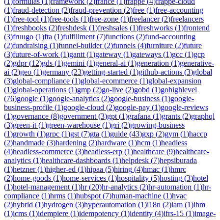
(
1
)
formulas
(
1
)
framework
(
2
)
france
(
1
)
frappe
(
4
)
frappe-cloud
(
1
)
fraud-detection
(
2
)
fraud-prevention
(
2
)
free
(
1
)
free-accounting
(
1
)
free-tool
(
1
)
free-tools
(
1
)
free-zone
(
1
)
freelancer
(
2
)
freelancers
(
1
)
freshbooks
(
2
)
freshdesk
(
1
)
freshsales
(
1
)
freshworks
(
1
)
frontend
(
3
)
fruugo
(
1
)
fta
(
1
)
fulfillment
(
7
)
functions
(
2
)
fund-accounting
(
2
)
fundraising
(
1
)
funnel-builder
(
2
)
funnels
(
4
)
furniture
(
2
)
future
(
3
)
future-of-work
(
1
)
gantt
(
1
)
gateway
(
1
)
gateways
(
1
)
gcc
(
1
)
gcp
(
2
)
gdpr
(
12
)
gds
(
1
)
gemini
(
1
)
general-ai
(
1
)
generation
(
1
)
generative-
ai
(
2
)
geo
(
1
)
germany
(
23
)
getting-started
(
1
)
github-actions
(
3
)
global
(
3
)
global-compliance
(
1
)
global-ecommerce
(
1
)
global-expansion
(
1
)
global-operations
(
1
)
gmp
(
2
)
go-live
(
2
)
gobd
(
1
)
gohighlevel
(
76
)
google
(
1
)
google-analytics
(
2
)
google-business
(
1
)
google-
business-profile
(
1
)
google-cloud
(
2
)
google-pay
(
1
)
google-reviews
(
1
)
governance
(
8
)
government
(
3
)
gpt
(
1
)
grafana
(
1
)
grants
(
2
)
graphql
(
3
)
green-it
(
1
)
green-warehouse
(
1
)
gri
(
2
)
growing-business
(
1
)
growth
(
1
)
grpc
(
1
)
gst
(
7
)
gta
(
1
)
guide
(
43
)
gxp
(
2
)
gym
(
1
)
haccp
(
2
)
handmade
(
3
)
hardening
(
2
)
hardware
(
1
)
hcm
(
1
)
headless
(
4
)
headless-commerce
(
3
)
headless-erp
(
1
)
healthcare
(
9
)
healthcare-
analytics
(
1
)
healthcare-dashboards
(
1
)
helpdesk
(
7
)
hepsiburada
(
1
)
hetzner
(
1
)
higher-ed
(
1
)
hipaa
(
5
)
hiring
(
4
)
hmac
(
1
)
hmrc
(
2
)
home-goods
(
1
)
home-services
(
1
)
hospitality
(
5
)
hosting
(
3
)
hotel
(
1
)
hotel-management
(
1
)
hr
(
20
)
hr-analytics
(
2
)
hr-automation
(
1
)
hr-
compliance
(
1
)
hrms
(
1
)
hubspot
(
7
)
human-machine
(
1
)
hvac
(
2
)
hybrid
(
1
)
hydrogen
(
3
)
hyperautomation
(
1
)
i18n
(
2
)
iam
(
1
)
ibm
(
1
)
icms
(
1
)
idempiere
(
1
)
idempotency
(
1
)
identity
(
4
)
ifrs-15
(
1
)
image-