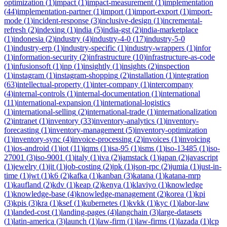
optimization
(
1
)
impact
(
1
)
impact-measurement
(
1
)
implementation
(
44
)
implementation-partner
(
1
)
import
(
1
)
import-export
(
1
)
import-
mode
(
1
)
incident-response
(
3
)
inclusive-design
(
1
)
incremental-
refresh
(
2
)
indexing
(
1
)
india
(
5
)
india-gst
(
2
)
india-marketplace
(
1
)
indonesia
(
2
)
industry
(
4
)
industry-4-0
(
17
)
industry-5-0
(
1
)
industry-erp
(
1
)
industry-specific
(
1
)
industry-wrappers
(
1
)
infor
(
1
)
information-security
(
2
)
infrastructure
(
10
)
infrastructure-as-code
(
1
)
infusionsoft
(
1
)
inp
(
1
)
insightly
(
1
)
insights
(
2
)
inspection
(
1
)
instagram
(
1
)
instagram-shopping
(
2
)
installation
(
1
)
integration
(
63
)
intellectual-property
(
1
)
inter-company
(
1
)
intercompany
(
4
)
internal-controls
(
1
)
internal-documentation
(
1
)
international
(
11
)
international-expansion
(
1
)
international-logistics
(
1
)
international-selling
(
2
)
international-trade
(
1
)
internationalization
(
2
)
intranet
(
1
)
inventory
(
33
)
inventory-analytics
(
1
)
inventory-
forecasting
(
1
)
inventory-management
(
5
)
inventory-optimization
(
1
)
inventory-sync
(
4
)
invoice-processing
(
2
)
invoices
(
1
)
invoicing
(
1
)
ios-android
(
1
)
iot
(
11
)
iqms
(
1
)
isa-95
(
1
)
isms
(
1
)
iso-13485
(
1
)
iso-
27001
(
3
)
iso-9001
(
1
)
italy
(
1
)
iva
(
2
)
jamstack
(
1
)
japan
(
2
)
javascript
(
1
)
jewelry
(
1
)
jit
(
1
)
job-costing
(
2
)
jpk
(
1
)
json-rpc
(
2
)
jumia
(
1
)
just-in-
time
(
1
)
jwt
(
1
)
k6
(
2
)
kafka
(
1
)
kanban
(
3
)
katana
(
1
)
katana-mrp
(
1
)
kaufland
(
2
)
kdv
(
1
)
keap
(
2
)
kenya
(
1
)
klaviyo
(
1
)
knowledge
(
1
)
knowledge-base
(
4
)
knowledge-management
(
2
)
korea
(
1
)
kpi
(
3
)
kpis
(
3
)
kra
(
1
)
ksef
(
1
)
kubernetes
(
1
)
kvkk
(
1
)
kyc
(
1
)
labor-law
(
1
)
landed-cost
(
1
)
landing-pages
(
4
)
langchain
(
3
)
large-datasets
(
1
)
latin-america
(
3
)
launch
(
1
)
law-firm
(
1
)
law-firms
(
1
)
lazada
(
1
)
lcp