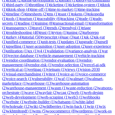
(
1
)
textile
(
2
)
theme-development
(
2
)
themes
(
1
)
theory-of-constraints
(
1
)
third-party
(
1
)
throttling
(
1
)
ticketing
(
1
)
ticketing-system
(
1
)
tiktok
(
1
)
tiktok-shop
(
4
)
time-off
(
1
)
time-to-market
(
1
)
time-tracking
(
2
)
timeline
(
5
)
timesheets
(
2
)
tms
(
1
)
toast
(
1
)
tokens
(
3
)
tokopedia
(
1
)
tools
(
1
)
tourism
(
1
)
traceability
(
6
)
tracking
(
2
)
trade
(
1
)
trade-
secrets
(
1
)
trading
(
1
)
training
(
8
)
transactional-email
(
1
)
transformation
(
1
)
transparency
(
3
)
travel
(
3
)
trends
(
2
)
trendyol
(
1
)
triage
(
1
)
troubleshooting
(
40
)
trust
(
1
)
tryton
(
1
)
tuning
(
2
)
turborepo
(
1
)
turkey
(
4
)
tutorial
(
50
)
typescript
(
4
)
uae
(
3
)
uat
(
1
)
uk
(
2
)
uk-vat
(
1
)
unified-commerce
(
1
)
unit-tests
(
1
)
updates
(
1
)
upgrade
(
3
)
upsell
(
1
)
upselling
(
1
)
user-acquisition
(
1
)
user-adoption
(
2
)
user-experience
(
3
)
utilization
(
1
)
ux
(
1
)
v4
(
1
)
validation
(
1
)
variance-analysis
(
1
)
vat
(
16
)
vector-database
(
1
)
vehicle-management
(
1
)
vehicle-tracking
(
1
)
vendor-coordination
(
1
)
vendor-evaluation
(
1
)
vendor-
management
(
4
)
vendor-risk
(
1
)
vendor-selection
(
2
)
vercel-ai-sdk
(
1
)
vertical-ai
(
1
)
vertipaq
(
1
)
vietnam
(
1
)
views
(
1
)
vision-2030
(
1
)
visual-merchandising
(
1
)
vitest
(
1
)
voice-ai
(
1
)
voice-commerce
(
2
)
voice-search
(
1
)
vulnerability
(
1
)
waf
(
1
)
walmart
(
3
)
walmart-
marketplace
(
1
)
warehouse
(
13
)
warehouse-automation
(
2
)
warehouse-management
(
1
)
wasm
(
1
)
waste-reduction
(
2
)
watsonx-
orchestrate
(
1
)
wave
(
2
)
wayfair
(
2
)
wcag
(
2
)
web
(
1
)
web-design
(
2
)
web-development
(
1
)
web-scraping
(
1
)
web3
(
1
)
webhooks
(
7
)
website
(
1
)
website-builder
(
1
)
whatsapp
(
1
)
white-label
(
6
)
wholesale
(
12
)
wiki
(
2
)
wildberries
(
1
)
win-back
(
1
)
wip
(
1
)
wix
(
2
)
wkhtmltopdf
(
1
)
wms
(
5
)
woocommerce
(
8
)
wordpress
(
1
)
work-os