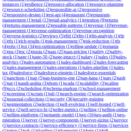
instances
(
1
)
resilience
(
2
)
resource-allocation
(
1
)
resource-planning
(
1
)
resource-scheduling
(
2
)
responsible-ai
(
2
)
responsive
(
2
)
responsive-design
(
1
)
rest-api
(
4
)
restaurant
(
5
)
restaurant-
management
(
1
)
retail
(
13
)
retail-analytics
(
1
)
retention
(
9
)
returns
(
4
)
returns-management
(
2
)
reusable-patterns
(
1
)
revenue
(
10
)
revenue-
management
(
1
)
revenue-optimization
(
1
)
revenue-recognition
(
5
)
reverse-logistics
(
2
)
reviews
(
5
)
rfid
(
2
)
rfm
(
1
)
rfm-analysis
(
1
)
rfp
(
1
)
rfq
(
1
)
rich-results
(
1
)
risk-management
(
7
)
risk-reduction
(
1
)
rls
(
4
)
rohs
(
1
)
roi
(
34
)
roi-optimization
(
1
)
rolling-update
(
1
)
romania
(
1
)
rpa
(
3
)
rsc
(
2
)
russia
(
2
)
saas
(
25
)
saas-pricing
(
1
)
safety
(
2
)
safety-
stock
(
1
)
sage
(
1
)
sage-50
(
2
)
sage-intacct
(
1
)
salary
(
1
)
sales
(
19
)
sales-
analytics
(
3
)
sales-automation
(
1
)
sales-dashboard
(
2
)
sales-forecasting
(
1
)
sales-management
(
1
)
sales-operations
(
1
)
sales-pipeline
(
1
)
sales-
tax
(
8
)
salesforce
(
5
)
salesforce-einstein
(
1
)
salesforce-essentials
(
1
)
sanctions
(
1
)
sap
(
5
)
sap-business-one
(
2
)
sap-hana
(
1
)
sars
(
2
)
sasb
(
1
)
sat
(
1
)
saudi-arabia
(
3
)
sbom
(
1
)
scada
(
1
)
scalability
(
3
)
scaling
(
9
)
sccs
(
2
)
scheduling
(
6
)
schema-markup
(
1
)
school-management
(
1
)
screening
(
1
)
scrum
(
1
)
sdi
(
1
)
search-engine
(
1
)
search-optimization
(
2
)
seasonal-collections
(
1
)
security
(
36
)
security-training
(
1
)
segmentation
(
2
)
selection
(
1
)
self-evolving
(
1
)
self-hosted
(
1
)
self-
service
(
2
)
self-service-bi
(
2
)
seller-metrics
(
1
)
selling
(
1
)
selling-online
(
1
)
selling-platforms
(
1
)
semantic-model
(
1
)
seo
(
16
)
seo-audit
(
1
)
seo-
migration
(
1
)
server
(
1
)
server-components
(
1
)
server-sizing
(
2
)
service
(
1
)
service-contracts
(
1
)
service-efficiency
(
1
)
service-firms
(
1
)
services
(
1
)
setup
(
2
)
sgk
(
1
)
sharding
(
1
)
sharepoint
(
1
)
shein
(
1
)
shift-