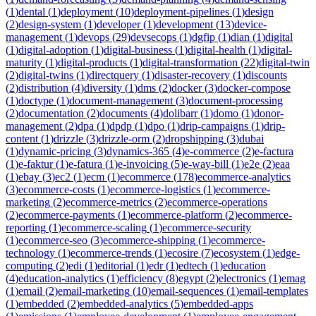
(
1
)
dental
(
1
)
deployment
(
10
)
deployment-pipelines
(
1
)
design
(
2
)
design-system
(
1
)
developer
(
1
)
development
(
13
)
device-
management
(
1
)
devops
(
29
)
devsecops
(
1
)
dgfip
(
1
)
dian
(
1
)
digital
(
1
)
digital-adoption
(
1
)
digital-business
(
1
)
digital-health
(
1
)
digital-
maturity
(
1
)
digital-products
(
1
)
digital-transformation
(
22
)
digital-twin
(
2
)
digital-twins
(
1
)
directquery
(
1
)
disaster-recovery
(
1
)
discounts
(
2
)
distribution
(
4
)
diversity
(
1
)
dms
(
2
)
docker
(
3
)
docker-compose
(
1
)
doctype
(
1
)
document-management
(
3
)
document-processing
(
2
)
documentation
(
2
)
documents
(
4
)
dolibarr
(
1
)
domo
(
1
)
donor-
management
(
2
)
dpa
(
1
)
dpdp
(
1
)
dpo
(
1
)
drip-campaigns
(
1
)
drip-
content
(
1
)
drizzle
(
3
)
drizzle-orm
(
2
)
dropshipping
(
3
)
dubai
(
1
)
dynamic-pricing
(
3
)
dynamics-365
(
4
)
e-commerce
(
2
)
e-factura
(
1
)
e-faktur
(
1
)
e-fatura
(
1
)
e-invoicing
(
5
)
e-way-bill
(
1
)
e2e
(
2
)
eaa
(
1
)
ebay
(
3
)
ec2
(
1
)
ecm
(
1
)
ecommerce
(
178
)
ecommerce-analytics
(
3
)
ecommerce-costs
(
1
)
ecommerce-logistics
(
1
)
ecommerce-
marketing
(
2
)
ecommerce-metrics
(
2
)
ecommerce-operations
(
2
)
ecommerce-payments
(
1
)
ecommerce-platform
(
2
)
ecommerce-
reporting
(
1
)
ecommerce-scaling
(
1
)
ecommerce-security
(
1
)
ecommerce-seo
(
3
)
ecommerce-shipping
(
1
)
ecommerce-
technology
(
1
)
ecommerce-trends
(
1
)
ecosire
(
7
)
ecosystem
(
1
)
edge-
computing
(
2
)
edi
(
1
)
editorial
(
1
)
edr
(
1
)
edtech
(
1
)
education
(
4
)
education-analytics
(
1
)
efficiency
(
8
)
egypt
(
2
)
electronics
(
1
)
emag
(
1
)
email
(
2
)
email-marketing
(
10
)
email-sequences
(
1
)
email-templates
(
1
)
embedded
(
2
)
embedded-analytics
(
5
)
embedded-apps