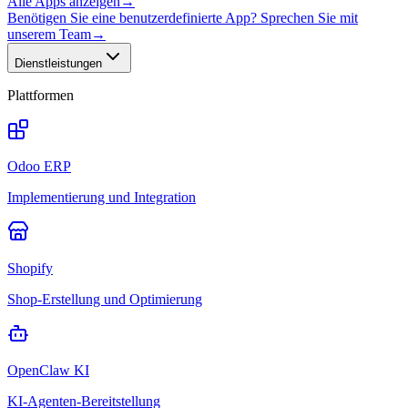
Alle Apps anzeigen
→
Benötigen Sie eine benutzerdefinierte App? Sprechen Sie mit
unserem Team
→
Dienstleistungen
Plattformen
Odoo ERP
Implementierung und Integration
Shopify
Shop-Erstellung und Optimierung
OpenClaw KI
KI-Agenten-Bereitstellung