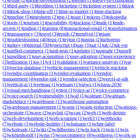
(
1
)
textile
(
2
)
theme-development
(
2
)
themes
(
1
)
theory-of-constraints
(
1
)
third-party
(
1
)
throttling
(
1
)
ticketing
(
1
)
ticketing-system
(
1
)
tiktok
(
1
)
tiktok-shop
(
4
)
time-off
(
1
)
time-to-market
(
1
)
time-tracking
(
2
)
timeline
(
5
)
timesheets
(
2
)
tms
(
1
)
toast
(
1
)
tokens
(
3
)
tokopedia
(
1
)
tools
(
1
)
tourism
(
1
)
traceability
(
6
)
tracking
(
2
)
trade
(
1
)
trade-
secrets
(
1
)
trading
(
1
)
training
(
8
)
transactional-email
(
1
)
transformation
(
1
)
transparency
(
3
)
travel
(
3
)
trends
(
2
)
trendyol
(
1
)
triage
(
1
)
troubleshooting
(
40
)
trust
(
1
)
tryton
(
1
)
tuning
(
2
)
turborepo
(
1
)
turkey
(
4
)
tutorial
(
50
)
typescript
(
4
)
uae
(
3
)
uat
(
1
)
uk
(
2
)
uk-vat
(
1
)
unified-commerce
(
1
)
unit-tests
(
1
)
updates
(
1
)
upgrade
(
3
)
upsell
(
1
)
upselling
(
1
)
user-acquisition
(
1
)
user-adoption
(
2
)
user-experience
(
3
)
utilization
(
1
)
ux
(
1
)
v4
(
1
)
validation
(
1
)
variance-analysis
(
1
)
vat
(
16
)
vector-database
(
1
)
vehicle-management
(
1
)
vehicle-tracking
(
1
)
vendor-coordination
(
1
)
vendor-evaluation
(
1
)
vendor-
management
(
4
)
vendor-risk
(
1
)
vendor-selection
(
2
)
vercel-ai-sdk
(
1
)
vertical-ai
(
1
)
vertipaq
(
1
)
vietnam
(
1
)
views
(
1
)
vision-2030
(
1
)
visual-merchandising
(
1
)
vitest
(
1
)
voice-ai
(
1
)
voice-commerce
(
2
)
voice-search
(
1
)
vulnerability
(
1
)
waf
(
1
)
walmart
(
3
)
walmart-
marketplace
(
1
)
warehouse
(
13
)
warehouse-automation
(
2
)
warehouse-management
(
1
)
wasm
(
1
)
waste-reduction
(
2
)
watsonx-
orchestrate
(
1
)
wave
(
2
)
wayfair
(
2
)
wcag
(
2
)
web
(
1
)
web-design
(
2
)
web-development
(
1
)
web-scraping
(
1
)
web3
(
1
)
webhooks
(
7
)
website
(
1
)
website-builder
(
1
)
whatsapp
(
1
)
white-label
(
6
)
wholesale
(
12
)
wiki
(
2
)
wildberries
(
1
)
win-back
(
1
)
wip
(
1
)
wix
(
2
)
wkhtmltopdf
(
1
)
wms
(
5
)
woocommerce
(
8
)
wordpress
(
1
)
work-os