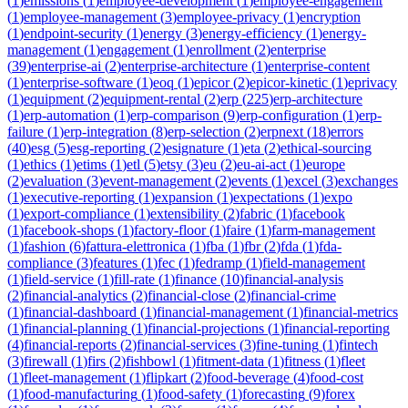
(
1
)
emissions
(
1
)
employee-development
(
1
)
employee-engagement
(
1
)
employee-management
(
3
)
employee-privacy
(
1
)
encryption
(
1
)
endpoint-security
(
1
)
energy
(
3
)
energy-efficiency
(
1
)
energy-
management
(
1
)
engagement
(
1
)
enrollment
(
2
)
enterprise
(
39
)
enterprise-ai
(
2
)
enterprise-architecture
(
1
)
enterprise-content
(
1
)
enterprise-software
(
1
)
eoq
(
1
)
epicor
(
2
)
epicor-kinetic
(
1
)
eprivacy
(
1
)
equipment
(
2
)
equipment-rental
(
2
)
erp
(
225
)
erp-architecture
(
1
)
erp-automation
(
1
)
erp-comparison
(
9
)
erp-configuration
(
1
)
erp-
failure
(
1
)
erp-integration
(
8
)
erp-selection
(
2
)
erpnext
(
18
)
errors
(
40
)
esg
(
5
)
esg-reporting
(
2
)
esignature
(
1
)
eta
(
2
)
ethical-sourcing
(
1
)
ethics
(
1
)
etims
(
1
)
etl
(
5
)
etsy
(
3
)
eu
(
2
)
eu-ai-act
(
1
)
europe
(
2
)
evaluation
(
3
)
event-management
(
2
)
events
(
1
)
excel
(
3
)
exchanges
(
1
)
executive-reporting
(
1
)
expansion
(
1
)
expectations
(
1
)
expo
(
1
)
export-compliance
(
1
)
extensibility
(
2
)
fabric
(
1
)
facebook
(
1
)
facebook-shops
(
1
)
factory-floor
(
1
)
faire
(
1
)
farm-management
(
1
)
fashion
(
6
)
fattura-elettronica
(
1
)
fba
(
1
)
fbr
(
2
)
fda
(
1
)
fda-
compliance
(
3
)
features
(
1
)
fec
(
1
)
fedramp
(
1
)
field-management
(
1
)
field-service
(
1
)
fill-rate
(
1
)
finance
(
10
)
financial-analysis
(
2
)
financial-analytics
(
2
)
financial-close
(
2
)
financial-crime
(
1
)
financial-dashboard
(
1
)
financial-management
(
1
)
financial-metrics
(
1
)
financial-planning
(
1
)
financial-projections
(
1
)
financial-reporting
(
4
)
financial-reports
(
2
)
financial-services
(
3
)
fine-tuning
(
1
)
fintech
(
3
)
firewall
(
1
)
firs
(
2
)
fishbowl
(
1
)
fitment-data
(
1
)
fitness
(
1
)
fleet
(
1
)
fleet-management
(
1
)
flipkart
(
2
)
food-beverage
(
4
)
food-cost
(
1
)
food-manufacturing
(
1
)
food-safety
(
1
)
forecasting
(
9
)
forex