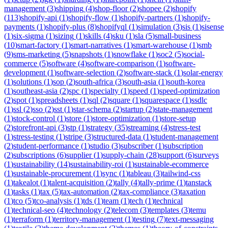
management
(
3
)
shipping
(
4
)
shop-floor
(
2
)
shopee
(
2
)
shopify
(
113
)
shopify-api
(
1
)
shopify-flow
(
1
)
shopify-partners
(
1
)
shopify-
payments
(
1
)
shopify-plus
(
8
)
shopifyql
(
1
)
simulation
(
3
)
sis
(
1
)
sisense
(
1
)
six-sigma
(
1
)
sizing
(
1
)
skills
(
4
)
sku
(
1
)
sla
(
5
)
small-business
(
10
)
smart-factory
(
1
)
smart-narratives
(
1
)
smart-warehouse
(
1
)
smb
(
9
)
sms-marketing
(
5
)
snapshots
(
1
)
snowflake
(
1
)
soc2
(
5
)
social-
commerce
(
5
)
software
(
4
)
software-comparison
(
1
)
software-
development
(
1
)
software-selection
(
2
)
software-stack
(
1
)
solar-energy
(
1
)
solutions
(
1
)
sop
(
2
)
south-africa
(
3
)
south-asia
(
1
)
south-korea
(
1
)
southeast-asia
(
2
)
spc
(
1
)
specialty
(
1
)
speed
(
1
)
speed-optimization
(
2
)
spot
(
1
)
spreadsheets
(
1
)
sql
(
2
)
square
(
1
)
squarespace
(
1
)
ssdlc
(
1
)
ssl
(
2
)
sso
(
2
)
sst
(
1
)
star-schema
(
2
)
startup
(
2
)
state-management
(
1
)
stock-control
(
1
)
store
(
1
)
store-optimization
(
1
)
store-setup
(
2
)
storefront-api
(
3
)
stp
(
1
)
strategy
(
35
)
streaming
(
4
)
stress-test
(
1
)
stress-testing
(
1
)
stripe
(
3
)
structured-data
(
1
)
student-management
(
2
)
student-performance
(
1
)
studio
(
3
)
subscriber
(
1
)
subscription
(
2
)
subscriptions
(
6
)
supplier
(
1
)
supply-chain
(
28
)
support
(
6
)
surveys
(
1
)
sustainability
(
14
)
sustainability-roi
(
1
)
sustainable-ecommerce
(
1
)
sustainable-procurement
(
1
)
sync
(
1
)
tableau
(
3
)
tailwind-css
(
1
)
takealot
(
1
)
talent-acquisition
(
2
)
tally
(
4
)
tally-prime
(
1
)
tanstack
(
1
)
tasks
(
1
)
tax
(
5
)
tax-automation
(
2
)
tax-compliance
(
3
)
taxation
(
1
)
tco
(
5
)
tco-analysis
(
1
)
tds
(
1
)
team
(
1
)
tech
(
1
)
technical
(
1
)
technical-seo
(
4
)
technology
(
2
)
telecom
(
3
)
templates
(
3
)
temu
(
1
)
terraform
(
1
)
territory-management
(
1
)
testing
(
7
)
text-messaging