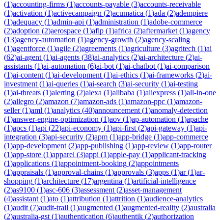
(
1
)
accounting-firms
(
1
)
accounts-payable
(
3
)
accounts-receivable
(
1
)
activation
(
1
)
activecampaign
(
2
)
acumatica
(
1
)
ada
(
2
)
adempiere
(
1
)
adequacy
(
1
)
admin-api
(
1
)
administration
(
1
)
adobe-commerce
(
2
)
adoption
(
2
)
aerospace
(
1
)
afip
(
1
)
africa
(
2
)
aftermarket
(
1
)
agency
(
13
)
agency-automation
(
1
)
agency-growth
(
2
)
agency-scaling
(
1
)
agentforce
(
1
)
agile
(
2
)
agreements
(
1
)
agriculture
(
3
)
agritech
(
1
)
ai
(
62
)
ai-agent
(
1
)
ai-agents
(
38
)
ai-analytics
(
2
)
ai-architecture
(
2
)
ai-
assistants
(
1
)
ai-automation
(
6
)
ai-bot
(
1
)
ai-chatbot
(
1
)
ai-comparison
(
1
)
ai-content
(
1
)
ai-development
(
1
)
ai-ethics
(
1
)
ai-frameworks
(
2
)
ai-
investment
(
1
)
ai-queries
(
1
)
ai-search
(
3
)
ai-security
(
1
)
ai-testing
(
1
)
ai-threats
(
1
)
alerting
(
2
)
alexa
(
1
)
alibaba
(
1
)
aliexpress
(
1
)
all-in-one
(
2
)
allegro
(
2
)
amazon
(
7
)
amazon-ads
(
1
)
amazon-ppc
(
1
)
amazon-
seller
(
1
)
aml
(
1
)
analytics
(
40
)
announcement
(
1
)
anomaly-detection
(
1
)
answer-engine-optimization
(
1
)
aov
(
1
)
ap-automation
(
1
)
apache
(
1
)
apcs
(
1
)
api
(
22
)
api-economy
(
1
)
api-first
(
2
)
api-gateway
(
1
)
api-
integration
(
3
)
api-security
(
2
)
apm
(
1
)
app-bridge
(
1
)
app-commerce
(
1
)
app-development
(
2
)
app-publishing
(
1
)
app-review
(
1
)
app-router
(
1
)
app-store
(
1
)
apparel
(
3
)
appi
(
1
)
apple-pay
(
1
)
applicant-tracking
(
1
)
applications
(
1
)
appointment-booking
(
2
)
appointments
(
1
)
appraisals
(
1
)
approval-chains
(
1
)
approvals
(
3
)
apps
(
1
)
ar
(
1
)
ar-
shopping
(
1
)
architecture
(
17
)
argentina
(
1
)
artificial-intelligence
(
2
)
as9100
(
1
)
asc-606
(
3
)
assessment
(
2
)
asset-management
(
4
)
assistant
(
1
)
ato
(
1
)
attribution
(
1
)
attrition
(
1
)
audience-analytics
(
1
)
audit
(
7
)
audit-trail
(
1
)
augmented
(
1
)
augmented-reality
(
2
)
australia
(
2
)
australia-gst
(
1
)
authentication
(
6
)
authentik
(
2
)
authorization