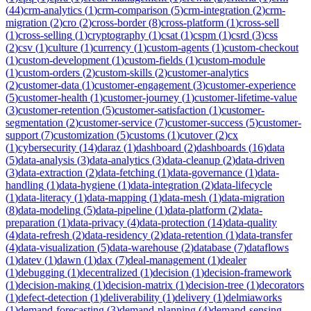
(
44
)
crm-analytics
(
1
)
crm-comparison
(
5
)
crm-integration
(
2
)
crm-
migration
(
2
)
cro
(
2
)
cross-border
(
8
)
cross-platform
(
1
)
cross-sell
(
1
)
cross-selling
(
1
)
cryptography
(
1
)
csat
(
1
)
cspm
(
1
)
csrd
(
3
)
css
(
2
)
csv
(
1
)
culture
(
1
)
currency
(
1
)
custom-agents
(
1
)
custom-checkout
(
1
)
custom-development
(
1
)
custom-fields
(
1
)
custom-module
(
1
)
custom-orders
(
2
)
custom-skills
(
2
)
customer-analytics
(
2
)
customer-data
(
1
)
customer-engagement
(
3
)
customer-experience
(
5
)
customer-health
(
1
)
customer-journey
(
1
)
customer-lifetime-value
(
3
)
customer-retention
(
5
)
customer-satisfaction
(
1
)
customer-
segmentation
(
2
)
customer-service
(
7
)
customer-success
(
5
)
customer-
support
(
7
)
customization
(
5
)
customs
(
1
)
cutover
(
2
)
cx
(
1
)
cybersecurity
(
14
)
daraz
(
1
)
dashboard
(
2
)
dashboards
(
16
)
data
(
5
)
data-analysis
(
3
)
data-analytics
(
3
)
data-cleanup
(
2
)
data-driven
(
3
)
data-extraction
(
2
)
data-fetching
(
1
)
data-governance
(
1
)
data-
handling
(
1
)
data-hygiene
(
1
)
data-integration
(
2
)
data-lifecycle
(
1
)
data-literacy
(
1
)
data-mapping
(
1
)
data-mesh
(
1
)
data-migration
(
8
)
data-modeling
(
5
)
data-pipeline
(
1
)
data-platform
(
2
)
data-
preparation
(
1
)
data-privacy
(
4
)
data-protection
(
14
)
data-quality
(
4
)
data-refresh
(
2
)
data-residency
(
2
)
data-retention
(
1
)
data-transfer
(
4
)
data-visualization
(
5
)
data-warehouse
(
2
)
database
(
7
)
dataflows
(
1
)
datev
(
1
)
dawn
(
1
)
dax
(
7
)
deal-management
(
1
)
dealer
(
1
)
debugging
(
1
)
decentralized
(
1
)
decision
(
1
)
decision-framework
(
1
)
decision-making
(
1
)
decision-matrix
(
1
)
decision-tree
(
1
)
decorators
(
1
)
defect-detection
(
1
)
deliverability
(
1
)
delivery
(
1
)
delmiaworks
(
1
)
demand-forecasting
(
3
)
demand-planning
(
4
)
demand-sensing