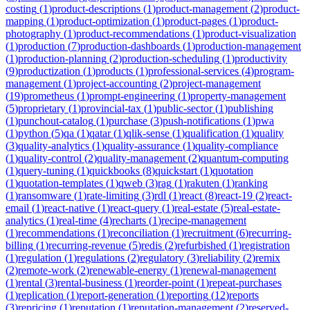
costing
(
1
)
product-descriptions
(
1
)
product-management
(
2
)
product-
mapping
(
1
)
product-optimization
(
1
)
product-pages
(
1
)
product-
photography
(
1
)
product-recommendations
(
1
)
product-visualization
(
1
)
production
(
7
)
production-dashboards
(
1
)
production-management
(
1
)
production-planning
(
2
)
production-scheduling
(
1
)
productivity
(
9
)
productization
(
1
)
products
(
1
)
professional-services
(
4
)
program-
management
(
1
)
project-accounting
(
2
)
project-management
(
19
)
prometheus
(
1
)
prompt-engineering
(
1
)
property-management
(
5
)
proprietary
(
1
)
provincial-tax
(
1
)
public-sector
(
1
)
publishing
(
1
)
punchout-catalog
(
1
)
purchase
(
3
)
push-notifications
(
1
)
pwa
(
1
)
python
(
5
)
qa
(
1
)
qatar
(
1
)
qlik-sense
(
1
)
qualification
(
1
)
quality
(
3
)
quality-analytics
(
1
)
quality-assurance
(
1
)
quality-compliance
(
1
)
quality-control
(
2
)
quality-management
(
2
)
quantum-computing
(
1
)
query-tuning
(
1
)
quickbooks
(
8
)
quickstart
(
1
)
quotation
(
1
)
quotation-templates
(
1
)
qweb
(
3
)
rag
(
1
)
rakuten
(
1
)
ranking
(
1
)
ransomware
(
1
)
rate-limiting
(
3
)
rdl
(
1
)
react
(
8
)
react-19
(
2
)
react-
email
(
1
)
react-native
(
1
)
react-query
(
1
)
real-estate
(
5
)
real-estate-
analytics
(
1
)
real-time
(
4
)
recharts
(
1
)
recipe-management
(
1
)
recommendations
(
1
)
reconciliation
(
1
)
recruitment
(
6
)
recurring-
billing
(
1
)
recurring-revenue
(
5
)
redis
(
2
)
refurbished
(
1
)
registration
(
1
)
regulation
(
1
)
regulations
(
2
)
regulatory
(
3
)
reliability
(
2
)
remix
(
2
)
remote-work
(
2
)
renewable-energy
(
1
)
renewal-management
(
1
)
rental
(
3
)
rental-business
(
1
)
reorder-point
(
1
)
repeat-purchases
(
1
)
replication
(
1
)
report-generation
(
1
)
reporting
(
12
)
reports
(
3
)
repricing
(
1
)
reputation
(
1
)
reputation-management
(
2
)
reserved-