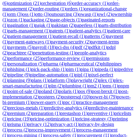
(
6
)
optimization
(
21
)
orchestration
(
6
)
order-accuracy
(
1
)
order-
management
(
2
)
order-routing
(
1
)
orders
(
1
)
organizational-change
(
1
)
orm
(
3
)
oss
(
1
)
otto
(
3
)
outsourcing
(
3
)
owasp
(
1
)
owl
(
2
)
ownership
(
1
)
ozon
(
1
)
packaging
(
2
)
page-objects
(
1
)
paginated-reports
(
1
)
pagination
(
1
)
pajak
(
1
)
pakistan
(
2
)
paperless
(
1
)
parts-distribution
(
1
)
parts-management
(
1
)
patents
(
1
)
patient-analytics
(
1
)
patient-care
(
2
)
patient-management
(
1
)
patient-recall
(
1
)
patterns
(
5
)
payment
(
1
)
payment-gateways
(
1
)
payment-security
(
2
)
payment-terms
(
1
)
payments
(
5
)
payroll
(
18
)
pci-dss
(
4
)
pdf
(
2
)
pdfkit
(
1
)
pdpl
(
2
)
peachtree
(
2
)
penetration-testing
(
1
)
people-analytics
(
2
)
performance
(
25
)
performance-review
(
1
)
permissions
(
1
)
personalization
(
5
)
pharma
(
4
)
pharmaceutical
(
2
)
philippines
(
1
)
phishing
(
1
)
pick-pack-ship
(
1
)
pim
(
1
)
pipa
(
1
)
pipeda
(
1
)
pipedrive
(
2
)
pipeline
(
9
)
pipeline-automation
(
1
)
pipl
(
1
)
pixel-perfect
(
1
)
planning
(
9
)
plans
(
1
)
platform
(
3
)
playwright
(
2
)
plex
(
1
)
plex-
smart-manufacturing
(
1
)
plm
(
2
)
plumbing
(
1
)
pm2
(
1
)
pms
(
1
)
pnpm
(
1
)
point-of-sale
(
3
)
poland
(
3
)
polaris
(
1
)
pos
(
9
)
post-brexit
(
1
)
post-
implementation
(
2
)
postgres
(
2
)
postgresql
(
10
)
power-bi
(
79
)
power-
bi-premium
(
1
)
power-query
(
1
)
ppc
(
1
)
practice-management
(
2
)
precious-metals
(
1
)
predictive-analytics
(
4
)
predictive-maintenance
(
2
)
premium
(
2
)
preparation
(
1
)
prestashop
(
1
)
preventive
(
1
)
pricelists
(
1
)
pricing
(
19
)
pricing-optimization
(
1
)
pricing-strategy
(
3
)
printing
(
1
)
prisma
(
1
)
privacy
(
12
)
privacy-act
(
1
)
privacy-by-design
(
1
)
process
(
2
)
process-improvement
(
1
)
process-management
(
1
)
process-mining
(
1
)
process-safety
(
1
)
procurement
(
11
)
product-