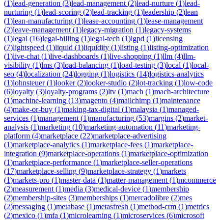
(
1
)
lead-generation
(
3
)
lead-management
(
2
)
lead-nurture
(
1
)
lead-
nurturing
(
1
)
lead-scoring
(
2
)
lead-tracking
(
1
)
leadership
(
2
)
lean
(
1
)
lean-manufacturing
(
1
)
lease-accounting
(
1
)
lease-management
(
2
)
leave-management
(
1
)
legacy-migration
(
1
)
legacy-systems
(
1
)
legal
(
16
)
legal-billing
(
1
)
legal-tech
(
1
)
lgpd
(
1
)
licensing
(
7
)
lightspeed
(
1
)
liquid
(
1
)
liquidity
(
1
)
listing
(
1
)
listing-optimization
(
1
)
live-chat
(
1
)
live-dashboards
(
1
)
live-shopping
(
1
)
llm
(
4
)
llm-
visibility
(
1
)
lms
(
3
)
load-balancing
(
1
)
load-testing
(
3
)
local
(
1
)
local-
seo
(
4
)
localization
(
24
)
logging
(
1
)
logistics
(
14
)
logistics-analytics
(
1
)
lohnsteuer
(
1
)
looker
(
2
)
looker-studio
(
2
)
lot-tracking
(
1
)
low-code
(
6
)
loyalty
(
3
)
loyalty-programs
(
2
)
ltv
(
1
)
mach
(
1
)
mach-architecture
(
1
)
machine-learning
(
13
)
magento
(
4
)
mailchimp
(
1
)
maintenance
(
4
)
make-or-buy
(
1
)
making-tax-digital
(
1
)
malaysia
(
1
)
managed-
services
(
1
)
management
(
1
)
manufacturing
(
53
)
margins
(
2
)
market-
analysis
(
1
)
marketing
(
10
)
marketing-automation
(
11
)
marketing-
platform
(
4
)
marketplace
(
22
)
marketplace-advertising
(
1
)
marketplace-analytics
(
1
)
marketplace-fees
(
1
)
marketplace-
integration
(
9
)
marketplace-operations
(
1
)
marketplace-optimization
(
1
)
marketplace-performance
(
1
)
marketplace-seller-operations
(
17
)
marketplace-selling
(
9
)
marketplace-strategy
(
1
)
markets
(
1
)
markets-pro
(
1
)
master-data
(
1
)
matter-management
(
1
)
mcommerce
(
2
)
measurement
(
1
)
media
(
3
)
medical-device
(
1
)
membership
(
2
)
membership-sites
(
3
)
memberships
(
1
)
mercadolibre
(
2
)
mes
(
2
)
messaging
(
1
)
metabase
(
1
)
metasfresh
(
1
)
method-crm
(
1
)
metrics
(
2
)
mexico
(
1
)
mfa
(
1
)
microlearning
(
1
)
microservices
(
6
)
microsoft