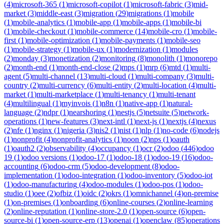
(
4
)
microsoft-365
(
1
)
microsoft-copilot
(
1
)
microsoft-fabric
(
3
)
mid-
market
(
3
)
middle-east
(
3
)
migration
(
29
)
migrations
(
1
)
mobile
(
1
)
mobile-analytics
(
1
)
mobile-app
(
1
)
mobile-apps
(
1
)
mobile-bi
(
1
)
mobile-checkout
(
1
)
mobile-commerce
(
14
)
mobile-cro
(
1
)
mobile-
first
(
1
)
mobile-optimization
(
1
)
mobile-payments
(
1
)
mobile-seo
(
1
)
mobile-strategy
(
1
)
mobile-ux
(
1
)
modernization
(
1
)
modules
(
2
)
monday
(
3
)
monetization
(
2
)
monitoring
(
8
)
monolith
(
1
)
monorepo
(
2
)
month-end
(
1
)
month-end-close
(
2
)
mps
(
1
)
mrp
(
6
)
mtd
(
1
)
multi-
agent
(
5
)
multi-channel
(
13
)
multi-cloud
(
1
)
multi-company
(
3
)
multi-
country
(
2
)
multi-currency
(
6
)
multi-entity
(
2
)
multi-location
(
4
)
multi-
market
(
1
)
multi-marketplace
(
1
)
multi-tenancy
(
1
)
multi-tenant
(
4
)
multilingual
(
1
)
myinvois
(
1
)
n8n
(
1
)
native-app
(
1
)
natural-
language
(
2
)
ndpr
(
1
)
nearshoring
(
1
)
nestjs
(
5
)
netsuite
(
5
)
network-
operations
(
1
)
new-features
(
3
)
next-intl
(
1
)
next-js
(
1
)
nextjs
(
4
)
nexus
(
2
)
nfe
(
1
)
nginx
(
1
)
nigeria
(
3
)
nis2
(
1
)
nist
(
1
)
nlp
(
1
)
no-code
(
6
)
nodejs
(
1
)
nonprofit
(
4
)
nonprofit-analytics
(
1
)
noon
(
2
)
nps
(
1
)
oauth
(
1
)
oauth2
(
2
)
observability
(
4
)
occupancy
(
1
)
ocr
(
2
)
odoo
(
446
)
odoo
19
(
1
)
odoo versions
(
1
)
odoo-17
(
1
)
odoo-18
(
1
)
odoo-19
(
16
)
odoo-
accounting
(
6
)
odoo-crm
(
5
)
odoo-development
(
8
)
odoo-
implementation
(
1
)
odoo-integration
(
1
)
odoo-inventory
(
5
)
odoo-iot
(
1
)
odoo-manufacturing
(
4
)
odoo-modules
(
1
)
odoo-pos
(
1
)
odoo-
studio
(
1
)
oee
(
2
)
ofbiz
(
1
)
oidc
(
2
)
okrs
(
1
)
omnichannel
(
4
)
on-premise
(
1
)
on-premises
(
1
)
onboarding
(
6
)
online-courses
(
2
)
online-learning
(
2
)
online-reputation
(
1
)
online-store-2.0
(
1
)
open-source
(
6
)
open-
source-bi
(
1
)
open-source-erp
(
13
)
openai
(
1
)
openclaw
(
85
)
operations