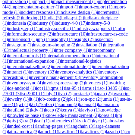
optimization
(
1
)
impact
(
1
)
impact-measurement
(
1
)
implementation
(
44
)
implementation-partner
(
1
)
import
(
1
)
import-export
(
1
)
import-
mode
(
1
)
incident-response
(
3
)
inclusive-design
(
1
)
incremental-
refresh
(
2
)
indexing
(
1
)
india
(
5
)
india-gst
(
2
)
india-marketplace
(
1
)
indonesia
(
2
)
industry
(
4
)
industry-4-0
(
17
)
industry-5-0
(
1
)
industry-erp
(
1
)
industry-specific
(
1
)
industry-wrappers
(
1
)
infor
(
1
)
information-security
(
2
)
infrastructure
(
10
)
infrastructure-as-code
(
1
)
infusionsoft
(
1
)
inp
(
1
)
insightly
(
1
)
insights
(
2
)
inspection
(
1
)
instagram
(
1
)
instagram-shopping
(
2
)
installation
(
1
)
integration
(
63
)
intellectual-property
(
1
)
inter-company
(
1
)
intercompany
(
4
)
internal-controls
(
1
)
internal-documentation
(
1
)
international
(
11
)
international-expansion
(
1
)
international-logistics
(
1
)
international-selling
(
2
)
international-trade
(
1
)
internationalization
(
2
)
intranet
(
1
)
inventory
(
33
)
inventory-analytics
(
1
)
inventory-
forecasting
(
1
)
inventory-management
(
5
)
inventory-optimization
(
1
)
inventory-sync
(
4
)
invoice-processing
(
2
)
invoices
(
1
)
invoicing
(
1
)
ios-android
(
1
)
iot
(
11
)
iqms
(
1
)
isa-95
(
1
)
isms
(
1
)
iso-13485
(
1
)
iso-
27001
(
3
)
iso-9001
(
1
)
italy
(
1
)
iva
(
2
)
jamstack
(
1
)
japan
(
2
)
javascript
(
1
)
jewelry
(
1
)
jit
(
1
)
job-costing
(
2
)
jpk
(
1
)
json-rpc
(
2
)
jumia
(
1
)
just-in-
time
(
1
)
jwt
(
1
)
k6
(
2
)
kafka
(
1
)
kanban
(
3
)
katana
(
1
)
katana-mrp
(
1
)
kaufland
(
2
)
kdv
(
1
)
keap
(
2
)
kenya
(
1
)
klaviyo
(
1
)
knowledge
(
1
)
knowledge-base
(
4
)
knowledge-management
(
2
)
korea
(
1
)
kpi
(
3
)
kpis
(
3
)
kra
(
1
)
ksef
(
1
)
kubernetes
(
1
)
kvkk
(
1
)
kyc
(
1
)
labor-law
(
1
)
landed-cost
(
1
)
landing-pages
(
4
)
langchain
(
3
)
large-datasets
(
1
)
latin-america
(
3
)
launch
(
1
)
law-firm
(
1
)
law-firms
(
1
)
lazada
(
1
)
lcp