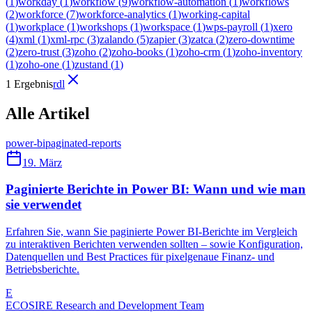
(
1
)
workday
(
1
)
workflow
(
9
)
workflow-automation
(
1
)
workflows
(
2
)
workforce
(
7
)
workforce-analytics
(
1
)
working-capital
(
1
)
workplace
(
1
)
workshops
(
1
)
workspace
(
1
)
wps-payroll
(
1
)
xero
(
4
)
xml
(
1
)
xml-rpc
(
3
)
zalando
(
5
)
zapier
(
3
)
zatca
(
2
)
zero-downtime
(
2
)
zero-trust
(
3
)
zoho
(
2
)
zoho-books
(
1
)
zoho-crm
(
1
)
zoho-inventory
(
1
)
zoho-one
(
1
)
zustand
(
1
)
1 Ergebnis
rdl
Alle Artikel
power-bi
paginated-reports
19. März
Paginierte Berichte in Power BI: Wann und wie man
sie verwendet
Erfahren Sie, wann Sie paginierte Power BI-Berichte im Vergleich
zu interaktiven Berichten verwenden sollten – sowie Konfiguration,
Datenquellen und Best Practices für pixelgenaue Finanz- und
Betriebsberichte.
E
ECOSIRE Research and Development Team