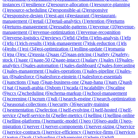
instances
(
1
)
resilience
(
2
)
resource-allocation
(
1
)
resource-planning
(
1
)
resource-scheduling
(
2
)
responsible-ai
(
2
)
responsive
(
2
)
responsive-design
(
1
)
rest-api
(
4
)
restaurant
(
5
)
restaurant-
management
(
1
)
retail
(
13
)
retail-analytics
(
1
)
retention
(
9
)
returns
(
4
)
returns-management
(
2
)
reusable-patterns
(
1
)
revenue
(
10
)
revenue-
management
(
1
)
revenue-optimization
(
1
)
revenue-recognition
(
5
)
reverse-logistics
(
2
)
reviews
(
5
)
rfid
(
2
)
rfm
(
1
)
rfm-analysis
(
1
)
rfp
(
1
)
rfq
(
1
)
rich-results
(
1
)
risk-management
(
7
)
risk-reduction
(
1
)
rls
(
4
)
rohs
(
1
)
roi
(
34
)
roi-optimization
(
1
)
rolling-update
(
1
)
romania
(
1
)
rpa
(
3
)
rsc
(
2
)
russia
(
2
)
saas
(
25
)
saas-pricing
(
1
)
safety
(
2
)
safety-
stock
(
1
)
sage
(
1
)
sage-50
(
2
)
sage-intacct
(
1
)
salary
(
1
)
sales
(
19
)
sales-
analytics
(
3
)
sales-automation
(
1
)
sales-dashboard
(
2
)
sales-forecasting
(
1
)
sales-management
(
1
)
sales-operations
(
1
)
sales-pipeline
(
1
)
sales-
tax
(
8
)
salesforce
(
5
)
salesforce-einstein
(
1
)
salesforce-essentials
(
1
)
sanctions
(
1
)
sap
(
5
)
sap-business-one
(
2
)
sap-hana
(
1
)
sars
(
2
)
sasb
(
1
)
sat
(
1
)
saudi-arabia
(
3
)
sbom
(
1
)
scada
(
1
)
scalability
(
3
)
scaling
(
9
)
sccs
(
2
)
scheduling
(
6
)
schema-markup
(
1
)
school-management
(
1
)
screening
(
1
)
scrum
(
1
)
sdi
(
1
)
search-engine
(
1
)
search-optimization
(
2
)
seasonal-collections
(
1
)
security
(
36
)
security-training
(
1
)
segmentation
(
2
)
selection
(
1
)
self-evolving
(
1
)
self-hosted
(
1
)
self-
service
(
2
)
self-service-bi
(
2
)
seller-metrics
(
1
)
selling
(
1
)
selling-online
(
1
)
selling-platforms
(
1
)
semantic-model
(
1
)
seo
(
16
)
seo-audit
(
1
)
seo-
migration
(
1
)
server
(
1
)
server-components
(
1
)
server-sizing
(
2
)
service
(
1
)
service-contracts
(
1
)
service-efficiency
(
1
)
service-firms
(
1
)
services
(
1
)
setup
(
2
)
sgk
(
1
)
sharding
(
1
)
sharepoint
(
1
)
shein
(
1
)
shift-