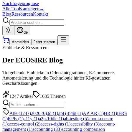
Nachfrageprognose
Alle Tools anzeigen
→
Blog
Ressourcen
Kontakt
de
Anmelden
Jetzt starten
Einblicke & Ressourcen
Der ECOSIRE Blog
Tiefgehende Einblicke in Odoo-Integrationen, E-Commerce-
Automatisierung und die Technologie hinter KI-gestützten
Geschäftslösungen.
1247
Artikel
1635
Themen
Alle (1247)
2026
(
6
)
3d
(
1
)
3pl
(
3
)
4pl
(
1
)
AP-AR
(
1
)
HR
(
1
)
IFRS
(
1
)
KPIs
(
1
)
a11y
(
1
)
a2p-10dlc
(
1
)
ab-testing
(
5
)
about-ecosire
(
1
)
access-control
(
2
)
access-rights
(
1
)
accessibility
(
3
)
account-
management
(
1
)
accounting
(
83
)
accounting-comparison