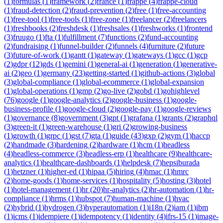
(
1
)
formulas
(
1
)
framework
(
2
)
france
(
1
)
frappe
(
4
)
frappe-cloud
(
1
)
fraud-detection
(
2
)
fraud-prevention
(
2
)
free
(
1
)
free-accounting
(
1
)
free-tool
(
1
)
free-tools
(
1
)
free-zone
(
1
)
freelancer
(
2
)
freelancers
(
1
)
freshbooks
(
2
)
freshdesk
(
1
)
freshsales
(
1
)
freshworks
(
1
)
frontend
(
3
)
fruugo
(
1
)
fta
(
1
)
fulfillment
(
7
)
functions
(
2
)
fund-accounting
(
2
)
fundraising
(
1
)
funnel-builder
(
2
)
funnels
(
4
)
furniture
(
2
)
future
(
3
)
future-of-work
(
1
)
gantt
(
1
)
gateway
(
1
)
gateways
(
1
)
gcc
(
1
)
gcp
(
2
)
gdpr
(
12
)
gds
(
1
)
gemini
(
1
)
general-ai
(
1
)
generation
(
1
)
generative-
ai
(
2
)
geo
(
1
)
germany
(
23
)
getting-started
(
1
)
github-actions
(
3
)
global
(
3
)
global-compliance
(
1
)
global-ecommerce
(
1
)
global-expansion
(
1
)
global-operations
(
1
)
gmp
(
2
)
go-live
(
2
)
gobd
(
1
)
gohighlevel
(
76
)
google
(
1
)
google-analytics
(
2
)
google-business
(
1
)
google-
business-profile
(
1
)
google-cloud
(
2
)
google-pay
(
1
)
google-reviews
(
1
)
governance
(
8
)
government
(
3
)
gpt
(
1
)
grafana
(
1
)
grants
(
2
)
graphql
(
3
)
green-it
(
1
)
green-warehouse
(
1
)
gri
(
2
)
growing-business
(
1
)
growth
(
1
)
grpc
(
1
)
gst
(
7
)
gta
(
1
)
guide
(
43
)
gxp
(
2
)
gym
(
1
)
haccp
(
2
)
handmade
(
3
)
hardening
(
2
)
hardware
(
1
)
hcm
(
1
)
headless
(
4
)
headless-commerce
(
3
)
headless-erp
(
1
)
healthcare
(
9
)
healthcare-
analytics
(
1
)
healthcare-dashboards
(
1
)
helpdesk
(
7
)
hepsiburada
(
1
)
hetzner
(
1
)
higher-ed
(
1
)
hipaa
(
5
)
hiring
(
4
)
hmac
(
1
)
hmrc
(
2
)
home-goods
(
1
)
home-services
(
1
)
hospitality
(
5
)
hosting
(
3
)
hotel
(
1
)
hotel-management
(
1
)
hr
(
20
)
hr-analytics
(
2
)
hr-automation
(
1
)
hr-
compliance
(
1
)
hrms
(
1
)
hubspot
(
7
)
human-machine
(
1
)
hvac
(
2
)
hybrid
(
1
)
hydrogen
(
3
)
hyperautomation
(
1
)
i18n
(
2
)
iam
(
1
)
ibm
(
1
)
icms
(
1
)
idempiere
(
1
)
idempotency
(
1
)
identity
(
4
)
ifrs-15
(
1
)
image-