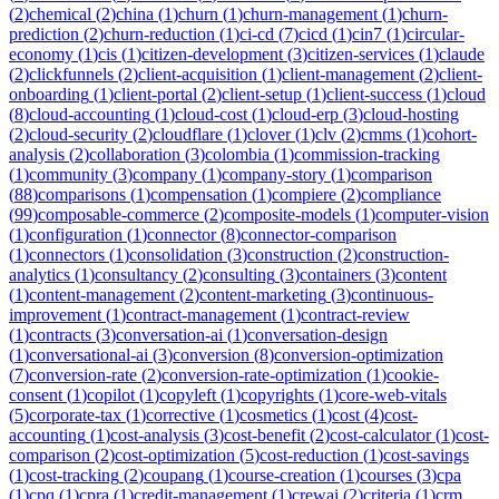
(
2
)
chemical
(
2
)
china
(
1
)
churn
(
1
)
churn-management
(
1
)
churn-
prediction
(
2
)
churn-reduction
(
1
)
ci-cd
(
7
)
cicd
(
1
)
cin7
(
1
)
circular-
economy
(
1
)
cis
(
1
)
citizen-development
(
3
)
citizen-services
(
1
)
claude
(
2
)
clickfunnels
(
2
)
client-acquisition
(
1
)
client-management
(
2
)
client-
onboarding
(
1
)
client-portal
(
2
)
client-setup
(
1
)
client-success
(
1
)
cloud
(
8
)
cloud-accounting
(
1
)
cloud-cost
(
1
)
cloud-erp
(
3
)
cloud-hosting
(
2
)
cloud-security
(
2
)
cloudflare
(
1
)
clover
(
1
)
clv
(
2
)
cmms
(
1
)
cohort-
analysis
(
2
)
collaboration
(
3
)
colombia
(
1
)
commission-tracking
(
1
)
community
(
3
)
company
(
1
)
company-story
(
1
)
comparison
(
88
)
comparisons
(
1
)
compensation
(
1
)
compiere
(
2
)
compliance
(
99
)
composable-commerce
(
2
)
composite-models
(
1
)
computer-vision
(
1
)
configuration
(
1
)
connector
(
8
)
connector-comparison
(
1
)
connectors
(
1
)
consolidation
(
3
)
construction
(
2
)
construction-
analytics
(
1
)
consultancy
(
2
)
consulting
(
3
)
containers
(
3
)
content
(
1
)
content-management
(
2
)
content-marketing
(
3
)
continuous-
improvement
(
1
)
contract-management
(
1
)
contract-review
(
1
)
contracts
(
3
)
conversation-ai
(
1
)
conversation-design
(
1
)
conversational-ai
(
3
)
conversion
(
8
)
conversion-optimization
(
7
)
conversion-rate
(
2
)
conversion-rate-optimization
(
1
)
cookie-
consent
(
1
)
copilot
(
1
)
copyleft
(
1
)
copyrights
(
1
)
core-web-vitals
(
5
)
corporate-tax
(
1
)
corrective
(
1
)
cosmetics
(
1
)
cost
(
4
)
cost-
accounting
(
1
)
cost-analysis
(
3
)
cost-benefit
(
2
)
cost-calculator
(
1
)
cost-
comparison
(
2
)
cost-optimization
(
5
)
cost-reduction
(
1
)
cost-savings
(
1
)
cost-tracking
(
2
)
coupang
(
1
)
course-creation
(
1
)
courses
(
3
)
cpa
(
1
)
cpq
(
1
)
cpra
(
1
)
credit-management
(
1
)
crewai
(
2
)
criteria
(
1
)
crm