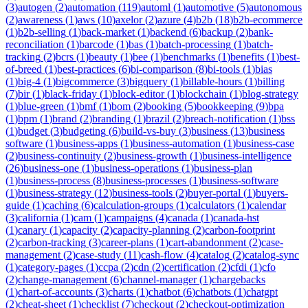
(
3
)
autogen
(
2
)
automation
(
119
)
automl
(
1
)
automotive
(
5
)
autonomous
(
2
)
awareness
(
1
)
aws
(
10
)
axelor
(
2
)
azure
(
4
)
b2b
(
18
)
b2b-ecommerce
(
1
)
b2b-selling
(
1
)
back-market
(
1
)
backend
(
6
)
backup
(
2
)
bank-
reconciliation
(
1
)
barcode
(
1
)
bas
(
1
)
batch-processing
(
1
)
batch-
tracking
(
2
)
bcrs
(
1
)
beauty
(
1
)
bee
(
1
)
benchmarks
(
1
)
benefits
(
1
)
best-
of-breed
(
1
)
best-practices
(
6
)
bi-comparison
(
8
)
bi-tools
(
1
)
bias
(
1
)
big-4
(
1
)
bigcommerce
(
3
)
bigquery
(
1
)
billable-hours
(
1
)
billing
(
7
)
bir
(
1
)
black-friday
(
1
)
block-editor
(
1
)
blockchain
(
1
)
blog-strategy
(
1
)
blue-green
(
1
)
bmf
(
1
)
bom
(
2
)
booking
(
5
)
bookkeeping
(
9
)
bpa
(
1
)
bpm
(
1
)
brand
(
2
)
branding
(
1
)
brazil
(
2
)
breach-notification
(
1
)
bss
(
1
)
budget
(
3
)
budgeting
(
6
)
build-vs-buy
(
3
)
business
(
13
)
business
software
(
1
)
business-apps
(
1
)
business-automation
(
1
)
business-case
(
2
)
business-continuity
(
2
)
business-growth
(
1
)
business-intelligence
(
26
)
business-one
(
1
)
business-operations
(
1
)
business-plan
(
1
)
business-process
(
8
)
business-processes
(
1
)
business-software
(
1
)
business-strategy
(
12
)
business-tools
(
2
)
buyer-portal
(
1
)
buyers-
guide
(
1
)
caching
(
6
)
calculation-groups
(
1
)
calculators
(
1
)
calendar
(
3
)
california
(
1
)
cam
(
1
)
campaigns
(
4
)
canada
(
1
)
canada-hst
(
1
)
canary
(
1
)
capacity
(
2
)
capacity-planning
(
2
)
carbon-footprint
(
2
)
carbon-tracking
(
3
)
career-plans
(
1
)
cart-abandonment
(
2
)
case-
management
(
2
)
case-study
(
11
)
cash-flow
(
4
)
catalog
(
2
)
catalog-sync
(
1
)
category-pages
(
1
)
ccpa
(
2
)
cdn
(
2
)
certification
(
2
)
cfdi
(
1
)
cfo
(
2
)
change-management
(
6
)
channel-manager
(
1
)
chargebacks
(
1
)
chart-of-accounts
(
3
)
charts
(
1
)
chatbot
(
6
)
chatbots
(
1
)
chatgpt
(
2
)
cheat-sheet
(
1
)
checklist
(
7
)
checkout
(
2
)
checkout-optimization