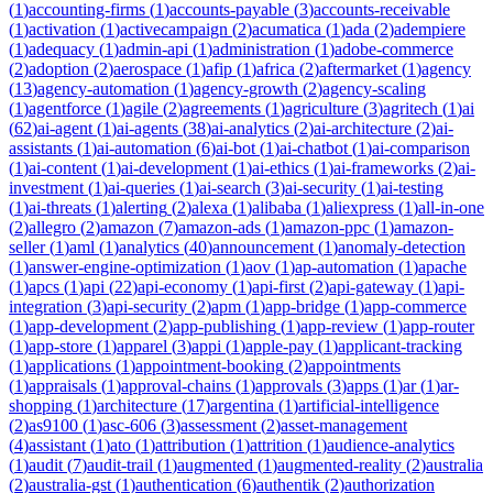
(
1
)
accounting-firms
(
1
)
accounts-payable
(
3
)
accounts-receivable
(
1
)
activation
(
1
)
activecampaign
(
2
)
acumatica
(
1
)
ada
(
2
)
adempiere
(
1
)
adequacy
(
1
)
admin-api
(
1
)
administration
(
1
)
adobe-commerce
(
2
)
adoption
(
2
)
aerospace
(
1
)
afip
(
1
)
africa
(
2
)
aftermarket
(
1
)
agency
(
13
)
agency-automation
(
1
)
agency-growth
(
2
)
agency-scaling
(
1
)
agentforce
(
1
)
agile
(
2
)
agreements
(
1
)
agriculture
(
3
)
agritech
(
1
)
ai
(
62
)
ai-agent
(
1
)
ai-agents
(
38
)
ai-analytics
(
2
)
ai-architecture
(
2
)
ai-
assistants
(
1
)
ai-automation
(
6
)
ai-bot
(
1
)
ai-chatbot
(
1
)
ai-comparison
(
1
)
ai-content
(
1
)
ai-development
(
1
)
ai-ethics
(
1
)
ai-frameworks
(
2
)
ai-
investment
(
1
)
ai-queries
(
1
)
ai-search
(
3
)
ai-security
(
1
)
ai-testing
(
1
)
ai-threats
(
1
)
alerting
(
2
)
alexa
(
1
)
alibaba
(
1
)
aliexpress
(
1
)
all-in-one
(
2
)
allegro
(
2
)
amazon
(
7
)
amazon-ads
(
1
)
amazon-ppc
(
1
)
amazon-
seller
(
1
)
aml
(
1
)
analytics
(
40
)
announcement
(
1
)
anomaly-detection
(
1
)
answer-engine-optimization
(
1
)
aov
(
1
)
ap-automation
(
1
)
apache
(
1
)
apcs
(
1
)
api
(
22
)
api-economy
(
1
)
api-first
(
2
)
api-gateway
(
1
)
api-
integration
(
3
)
api-security
(
2
)
apm
(
1
)
app-bridge
(
1
)
app-commerce
(
1
)
app-development
(
2
)
app-publishing
(
1
)
app-review
(
1
)
app-router
(
1
)
app-store
(
1
)
apparel
(
3
)
appi
(
1
)
apple-pay
(
1
)
applicant-tracking
(
1
)
applications
(
1
)
appointment-booking
(
2
)
appointments
(
1
)
appraisals
(
1
)
approval-chains
(
1
)
approvals
(
3
)
apps
(
1
)
ar
(
1
)
ar-
shopping
(
1
)
architecture
(
17
)
argentina
(
1
)
artificial-intelligence
(
2
)
as9100
(
1
)
asc-606
(
3
)
assessment
(
2
)
asset-management
(
4
)
assistant
(
1
)
ato
(
1
)
attribution
(
1
)
attrition
(
1
)
audience-analytics
(
1
)
audit
(
7
)
audit-trail
(
1
)
augmented
(
1
)
augmented-reality
(
2
)
australia
(
2
)
australia-gst
(
1
)
authentication
(
6
)
authentik
(
2
)
authorization