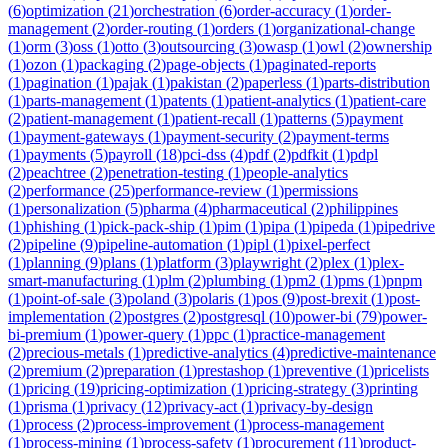
(
6
)
optimization
(
21
)
orchestration
(
6
)
order-accuracy
(
1
)
order-
management
(
2
)
order-routing
(
1
)
orders
(
1
)
organizational-change
(
1
)
orm
(
3
)
oss
(
1
)
otto
(
3
)
outsourcing
(
3
)
owasp
(
1
)
owl
(
2
)
ownership
(
1
)
ozon
(
1
)
packaging
(
2
)
page-objects
(
1
)
paginated-reports
(
1
)
pagination
(
1
)
pajak
(
1
)
pakistan
(
2
)
paperless
(
1
)
parts-distribution
(
1
)
parts-management
(
1
)
patents
(
1
)
patient-analytics
(
1
)
patient-care
(
2
)
patient-management
(
1
)
patient-recall
(
1
)
patterns
(
5
)
payment
(
1
)
payment-gateways
(
1
)
payment-security
(
2
)
payment-terms
(
1
)
payments
(
5
)
payroll
(
18
)
pci-dss
(
4
)
pdf
(
2
)
pdfkit
(
1
)
pdpl
(
2
)
peachtree
(
2
)
penetration-testing
(
1
)
people-analytics
(
2
)
performance
(
25
)
performance-review
(
1
)
permissions
(
1
)
personalization
(
5
)
pharma
(
4
)
pharmaceutical
(
2
)
philippines
(
1
)
phishing
(
1
)
pick-pack-ship
(
1
)
pim
(
1
)
pipa
(
1
)
pipeda
(
1
)
pipedrive
(
2
)
pipeline
(
9
)
pipeline-automation
(
1
)
pipl
(
1
)
pixel-perfect
(
1
)
planning
(
9
)
plans
(
1
)
platform
(
3
)
playwright
(
2
)
plex
(
1
)
plex-
smart-manufacturing
(
1
)
plm
(
2
)
plumbing
(
1
)
pm2
(
1
)
pms
(
1
)
pnpm
(
1
)
point-of-sale
(
3
)
poland
(
3
)
polaris
(
1
)
pos
(
9
)
post-brexit
(
1
)
post-
implementation
(
2
)
postgres
(
2
)
postgresql
(
10
)
power-bi
(
79
)
power-
bi-premium
(
1
)
power-query
(
1
)
ppc
(
1
)
practice-management
(
2
)
precious-metals
(
1
)
predictive-analytics
(
4
)
predictive-maintenance
(
2
)
premium
(
2
)
preparation
(
1
)
prestashop
(
1
)
preventive
(
1
)
pricelists
(
1
)
pricing
(
19
)
pricing-optimization
(
1
)
pricing-strategy
(
3
)
printing
(
1
)
prisma
(
1
)
privacy
(
12
)
privacy-act
(
1
)
privacy-by-design
(
1
)
process
(
2
)
process-improvement
(
1
)
process-management
(
1
)
process-mining
(
1
)
process-safety
(
1
)
procurement
(
11
)
product-