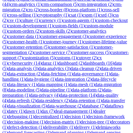
(
44
)
crm-analytics
(
1
)
crm-comparison
(
5
)
crm-integration
(
2
)
crm-
migration
(
2
)
cro
(
2
)
cross-border
(
8
)
cross-platform
(
1
)
cross-sell
(
1
)
cross-selling
(
1
)
cryptography
(
1
)
csat
(
1
)
cspm
(
1
)
csrd
(
3
)
css
(
2
)
csv
(
1
)
culture
(
1
)
currency
(
1
)
custom-agents
(
1
)
custom-checkout
(
1
)
custom-development
(
1
)
custom-fields
(
1
)
custom-module
(
1
)
custom-orders
(
2
)
custom-skills
(
2
)
customer-analytics
(
2
)
customer-data
(
1
)
customer-engagement
(
3
)
customer-experience
(
5
)
customer-health
(
1
)
customer-journey
(
1
)
customer-lifetime-value
(
3
)
customer-retention
(
5
)
customer-satisfaction
(
1
)
customer-
segmentation
(
2
)
customer-service
(
7
)
customer-success
(
5
)
customer-
support
(
7
)
customization
(
5
)
customs
(
1
)
cutover
(
2
)
cx
(
1
)
cybersecurity
(
14
)
daraz
(
1
)
dashboard
(
2
)
dashboards
(
16
)
data
(
5
)
data-analysis
(
3
)
data-analytics
(
3
)
data-cleanup
(
2
)
data-driven
(
3
)
data-extraction
(
2
)
data-fetching
(
1
)
data-governance
(
1
)
data-
handling
(
1
)
data-hygiene
(
1
)
data-integration
(
2
)
data-lifecycle
(
1
)
data-literacy
(
1
)
data-mapping
(
1
)
data-mesh
(
1
)
data-migration
(
8
)
data-modeling
(
5
)
data-pipeline
(
1
)
data-platform
(
2
)
data-
preparation
(
1
)
data-privacy
(
4
)
data-protection
(
14
)
data-quality
(
4
)
data-refresh
(
2
)
data-residency
(
2
)
data-retention
(
1
)
data-transfer
(
4
)
data-visualization
(
5
)
data-warehouse
(
2
)
database
(
7
)
dataflows
(
1
)
datev
(
1
)
dawn
(
1
)
dax
(
7
)
deal-management
(
1
)
dealer
(
1
)
debugging
(
1
)
decentralized
(
1
)
decision
(
1
)
decision-framework
(
1
)
decision-making
(
1
)
decision-matrix
(
1
)
decision-tree
(
1
)
decorators
(
1
)
defect-detection
(
1
)
deliverability
(
1
)
delivery
(
1
)
delmiaworks
(
1
)
demand-forecasting
(
3
)
demand-planning
(
4
)
demand-sensing