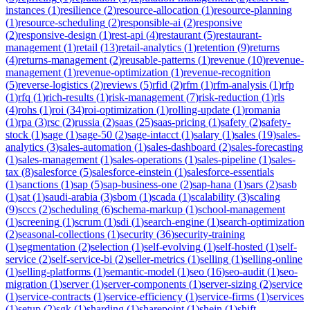
instances
(
1
)
resilience
(
2
)
resource-allocation
(
1
)
resource-planning
(
1
)
resource-scheduling
(
2
)
responsible-ai
(
2
)
responsive
(
2
)
responsive-design
(
1
)
rest-api
(
4
)
restaurant
(
5
)
restaurant-
management
(
1
)
retail
(
13
)
retail-analytics
(
1
)
retention
(
9
)
returns
(
4
)
returns-management
(
2
)
reusable-patterns
(
1
)
revenue
(
10
)
revenue-
management
(
1
)
revenue-optimization
(
1
)
revenue-recognition
(
5
)
reverse-logistics
(
2
)
reviews
(
5
)
rfid
(
2
)
rfm
(
1
)
rfm-analysis
(
1
)
rfp
(
1
)
rfq
(
1
)
rich-results
(
1
)
risk-management
(
7
)
risk-reduction
(
1
)
rls
(
4
)
rohs
(
1
)
roi
(
34
)
roi-optimization
(
1
)
rolling-update
(
1
)
romania
(
1
)
rpa
(
3
)
rsc
(
2
)
russia
(
2
)
saas
(
25
)
saas-pricing
(
1
)
safety
(
2
)
safety-
stock
(
1
)
sage
(
1
)
sage-50
(
2
)
sage-intacct
(
1
)
salary
(
1
)
sales
(
19
)
sales-
analytics
(
3
)
sales-automation
(
1
)
sales-dashboard
(
2
)
sales-forecasting
(
1
)
sales-management
(
1
)
sales-operations
(
1
)
sales-pipeline
(
1
)
sales-
tax
(
8
)
salesforce
(
5
)
salesforce-einstein
(
1
)
salesforce-essentials
(
1
)
sanctions
(
1
)
sap
(
5
)
sap-business-one
(
2
)
sap-hana
(
1
)
sars
(
2
)
sasb
(
1
)
sat
(
1
)
saudi-arabia
(
3
)
sbom
(
1
)
scada
(
1
)
scalability
(
3
)
scaling
(
9
)
sccs
(
2
)
scheduling
(
6
)
schema-markup
(
1
)
school-management
(
1
)
screening
(
1
)
scrum
(
1
)
sdi
(
1
)
search-engine
(
1
)
search-optimization
(
2
)
seasonal-collections
(
1
)
security
(
36
)
security-training
(
1
)
segmentation
(
2
)
selection
(
1
)
self-evolving
(
1
)
self-hosted
(
1
)
self-
service
(
2
)
self-service-bi
(
2
)
seller-metrics
(
1
)
selling
(
1
)
selling-online
(
1
)
selling-platforms
(
1
)
semantic-model
(
1
)
seo
(
16
)
seo-audit
(
1
)
seo-
migration
(
1
)
server
(
1
)
server-components
(
1
)
server-sizing
(
2
)
service
(
1
)
service-contracts
(
1
)
service-efficiency
(
1
)
service-firms
(
1
)
services
(
1
)
setup
(
2
)
sgk
(
1
)
sharding
(
1
)
sharepoint
(
1
)
shein
(
1
)
shift-