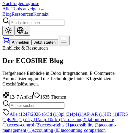
Nachfrageprognose
Alle Tools anzeigen
→
Blog
Ressourcen
Kontakt
de
Anmelden
Jetzt starten
Einblicke & Ressourcen
Der ECOSIRE Blog
Tiefgehende Einblicke in Odoo-Integrationen, E-Commerce-
Automatisierung und die Technologie hinter KI-gestützten
Geschäftslösungen.
1247
Artikel
1635
Themen
Alle (1247)
2026
(
6
)
3d
(
1
)
3pl
(
3
)
4pl
(
1
)
AP-AR
(
1
)
HR
(
1
)
IFRS
(
1
)
KPIs
(
1
)
a11y
(
1
)
a2p-10dlc
(
1
)
ab-testing
(
5
)
about-ecosire
(
1
)
access-control
(
2
)
access-rights
(
1
)
accessibility
(
3
)
account-
management
(
1
)
accounting
(
83
)
accounting-comparison