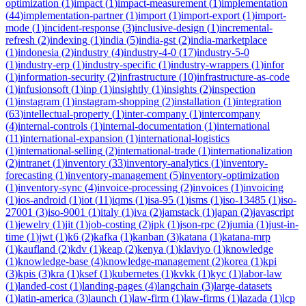
optimization
(
1
)
impact
(
1
)
impact-measurement
(
1
)
implementation
(
44
)
implementation-partner
(
1
)
import
(
1
)
import-export
(
1
)
import-
mode
(
1
)
incident-response
(
3
)
inclusive-design
(
1
)
incremental-
refresh
(
2
)
indexing
(
1
)
india
(
5
)
india-gst
(
2
)
india-marketplace
(
1
)
indonesia
(
2
)
industry
(
4
)
industry-4-0
(
17
)
industry-5-0
(
1
)
industry-erp
(
1
)
industry-specific
(
1
)
industry-wrappers
(
1
)
infor
(
1
)
information-security
(
2
)
infrastructure
(
10
)
infrastructure-as-code
(
1
)
infusionsoft
(
1
)
inp
(
1
)
insightly
(
1
)
insights
(
2
)
inspection
(
1
)
instagram
(
1
)
instagram-shopping
(
2
)
installation
(
1
)
integration
(
63
)
intellectual-property
(
1
)
inter-company
(
1
)
intercompany
(
4
)
internal-controls
(
1
)
internal-documentation
(
1
)
international
(
11
)
international-expansion
(
1
)
international-logistics
(
1
)
international-selling
(
2
)
international-trade
(
1
)
internationalization
(
2
)
intranet
(
1
)
inventory
(
33
)
inventory-analytics
(
1
)
inventory-
forecasting
(
1
)
inventory-management
(
5
)
inventory-optimization
(
1
)
inventory-sync
(
4
)
invoice-processing
(
2
)
invoices
(
1
)
invoicing
(
1
)
ios-android
(
1
)
iot
(
11
)
iqms
(
1
)
isa-95
(
1
)
isms
(
1
)
iso-13485
(
1
)
iso-
27001
(
3
)
iso-9001
(
1
)
italy
(
1
)
iva
(
2
)
jamstack
(
1
)
japan
(
2
)
javascript
(
1
)
jewelry
(
1
)
jit
(
1
)
job-costing
(
2
)
jpk
(
1
)
json-rpc
(
2
)
jumia
(
1
)
just-in-
time
(
1
)
jwt
(
1
)
k6
(
2
)
kafka
(
1
)
kanban
(
3
)
katana
(
1
)
katana-mrp
(
1
)
kaufland
(
2
)
kdv
(
1
)
keap
(
2
)
kenya
(
1
)
klaviyo
(
1
)
knowledge
(
1
)
knowledge-base
(
4
)
knowledge-management
(
2
)
korea
(
1
)
kpi
(
3
)
kpis
(
3
)
kra
(
1
)
ksef
(
1
)
kubernetes
(
1
)
kvkk
(
1
)
kyc
(
1
)
labor-law
(
1
)
landed-cost
(
1
)
landing-pages
(
4
)
langchain
(
3
)
large-datasets
(
1
)
latin-america
(
3
)
launch
(
1
)
law-firm
(
1
)
law-firms
(
1
)
lazada
(
1
)
lcp