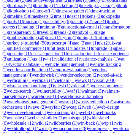
(
1
)
textile
(
2
)
theme-development
(
2
)
themes
(
1
)
theory-of-constraints
(
1
)
third-party
(
1
)
throttling
(
1
)
ticketing
(
1
)
ticketing-system
(
1
)
tiktok
(
1
)
tiktok-shop
(
4
)
time-off
(
1
)
time-to-market
(
1
)
time-tracking
(
2
)
timeline
(
5
)
timesheets
(
2
)
tms
(
1
)
toast
(
1
)
tokens
(
3
)
tokopedia
(
1
)
tools
(
1
)
tourism
(
1
)
traceability
(
6
)
tracking
(
2
)
trade
(
1
)
trade-
secrets
(
1
)
trading
(
1
)
training
(
8
)
transactional-email
(
1
)
transformation
(
1
)
transparency
(
3
)
travel
(
3
)
trends
(
2
)
trendyol
(
1
)
triage
(
1
)
troubleshooting
(
40
)
trust
(
1
)
tryton
(
1
)
tuning
(
2
)
turborepo
(
1
)
turkey
(
4
)
tutorial
(
50
)
typescript
(
4
)
uae
(
3
)
uat
(
1
)
uk
(
2
)
uk-vat
(
1
)
unified-commerce
(
1
)
unit-tests
(
1
)
updates
(
1
)
upgrade
(
3
)
upsell
(
1
)
upselling
(
1
)
user-acquisition
(
1
)
user-adoption
(
2
)
user-experience
(
3
)
utilization
(
1
)
ux
(
1
)
v4
(
1
)
validation
(
1
)
variance-analysis
(
1
)
vat
(
16
)
vector-database
(
1
)
vehicle-management
(
1
)
vehicle-tracking
(
1
)
vendor-coordination
(
1
)
vendor-evaluation
(
1
)
vendor-
management
(
4
)
vendor-risk
(
1
)
vendor-selection
(
2
)
vercel-ai-sdk
(
1
)
vertical-ai
(
1
)
vertipaq
(
1
)
vietnam
(
1
)
views
(
1
)
vision-2030
(
1
)
visual-merchandising
(
1
)
vitest
(
1
)
voice-ai
(
1
)
voice-commerce
(
2
)
voice-search
(
1
)
vulnerability
(
1
)
waf
(
1
)
walmart
(
3
)
walmart-
marketplace
(
1
)
warehouse
(
13
)
warehouse-automation
(
2
)
warehouse-management
(
1
)
wasm
(
1
)
waste-reduction
(
2
)
watsonx-
orchestrate
(
1
)
wave
(
2
)
wayfair
(
2
)
wcag
(
2
)
web
(
1
)
web-design
(
2
)
web-development
(
1
)
web-scraping
(
1
)
web3
(
1
)
webhooks
(
7
)
website
(
1
)
website-builder
(
1
)
whatsapp
(
1
)
white-label
(
6
)
wholesale
(
12
)
wiki
(
2
)
wildberries
(
1
)
win-back
(
1
)
wip
(
1
)
wix
(
2
)
wkhtmltopdf
(
1
)
wms
(
5
)
woocommerce
(
8
)
wordpress
(
1
)
work-os