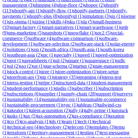
management
(
3
)
shipping
(
4
)
shop-floor
(
2
)
shopee
(
2
)
shopify
(
113
)
shopify-api
(
1
)
shopify-flow
(
1
)
shopify-partners
(
1
)
shopify-
payments
(
1
)
shopify-plus
(
8
)
shopifyql
(
1
)
simulation
(
3
)
sis
(
1
)
sisense
(
1
)
six-sigma
(
1
)
sizing
(
1
)
skills
(
4
)
sku
(
1
)
sla
(
5
)
small-business
(
10
)
smart-factory
(
1
)
smart-narratives
(
1
)
smart-warehouse
(
1
)
smb
(
9
)
sms-marketing
(
5
)
snapshots
(
1
)
snowflake
(
1
)
soc2
(
5
)
social-
commerce
(
5
)
software
(
4
)
software-comparison
(
1
)
software-
development
(
1
)
software-selection
(
2
)
software-stack
(
1
)
solar-energy
(
1
)
solutions
(
1
)
sop
(
2
)
south-africa
(
3
)
south-asia
(
1
)
south-korea
(
1
)
southeast-asia
(
2
)
spc
(
1
)
specialty
(
1
)
speed
(
1
)
speed-optimization
(
2
)
spot
(
1
)
spreadsheets
(
1
)
sql
(
2
)
square
(
1
)
squarespace
(
1
)
ssdlc
(
1
)
ssl
(
2
)
sso
(
2
)
sst
(
1
)
star-schema
(
2
)
startup
(
2
)
state-management
(
1
)
stock-control
(
1
)
store
(
1
)
store-optimization
(
1
)
store-setup
(
2
)
storefront-api
(
3
)
stp
(
1
)
strategy
(
35
)
streaming
(
4
)
stress-test
(
1
)
stress-testing
(
1
)
stripe
(
3
)
structured-data
(
1
)
student-management
(
2
)
student-performance
(
1
)
studio
(
3
)
subscriber
(
1
)
subscription
(
2
)
subscriptions
(
6
)
supplier
(
1
)
supply-chain
(
28
)
support
(
6
)
surveys
(
1
)
sustainability
(
14
)
sustainability-roi
(
1
)
sustainable-ecommerce
(
1
)
sustainable-procurement
(
1
)
sync
(
1
)
tableau
(
3
)
tailwind-css
(
1
)
takealot
(
1
)
talent-acquisition
(
2
)
tally
(
4
)
tally-prime
(
1
)
tanstack
(
1
)
tasks
(
1
)
tax
(
5
)
tax-automation
(
2
)
tax-compliance
(
3
)
taxation
(
1
)
tco
(
5
)
tco-analysis
(
1
)
tds
(
1
)
team
(
1
)
tech
(
1
)
technical
(
1
)
technical-seo
(
4
)
technology
(
2
)
telecom
(
3
)
templates
(
3
)
temu
(
1
)
terraform
(
1
)
territory-management
(
1
)
testing
(
7
)
text-messaging