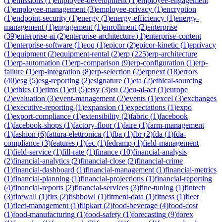
(
1
)
emissions
(
1
)
employee-development
(
1
)
employee-engagement
(
1
)
employee-management
(
3
)
employee-privacy
(
1
)
encryption
(
1
)
endpoint-security
(
1
)
energy
(
3
)
energy-efficiency
(
1
)
energy-
management
(
1
)
engagement
(
1
)
enrollment
(
2
)
enterprise
(
39
)
enterprise-ai
(
2
)
enterprise-architecture
(
1
)
enterprise-content
(
1
)
enterprise-software
(
1
)
eoq
(
1
)
epicor
(
2
)
epicor-kinetic
(
1
)
eprivacy
(
1
)
equipment
(
2
)
equipment-rental
(
2
)
erp
(
225
)
erp-architecture
(
1
)
erp-automation
(
1
)
erp-comparison
(
9
)
erp-configuration
(
1
)
erp-
failure
(
1
)
erp-integration
(
8
)
erp-selection
(
2
)
erpnext
(
18
)
errors
(
40
)
esg
(
5
)
esg-reporting
(
2
)
esignature
(
1
)
eta
(
2
)
ethical-sourcing
(
1
)
ethics
(
1
)
etims
(
1
)
etl
(
5
)
etsy
(
3
)
eu
(
2
)
eu-ai-act
(
1
)
europe
(
2
)
evaluation
(
3
)
event-management
(
2
)
events
(
1
)
excel
(
3
)
exchanges
(
1
)
executive-reporting
(
1
)
expansion
(
1
)
expectations
(
1
)
expo
(
1
)
export-compliance
(
1
)
extensibility
(
2
)
fabric
(
1
)
facebook
(
1
)
facebook-shops
(
1
)
factory-floor
(
1
)
faire
(
1
)
farm-management
(
1
)
fashion
(
6
)
fattura-elettronica
(
1
)
fba
(
1
)
fbr
(
2
)
fda
(
1
)
fda-
compliance
(
3
)
features
(
1
)
fec
(
1
)
fedramp
(
1
)
field-management
(
1
)
field-service
(
1
)
fill-rate
(
1
)
finance
(
10
)
financial-analysis
(
2
)
financial-analytics
(
2
)
financial-close
(
2
)
financial-crime
(
1
)
financial-dashboard
(
1
)
financial-management
(
1
)
financial-metrics
(
1
)
financial-planning
(
1
)
financial-projections
(
1
)
financial-reporting
(
4
)
financial-reports
(
2
)
financial-services
(
3
)
fine-tuning
(
1
)
fintech
(
3
)
firewall
(
1
)
firs
(
2
)
fishbowl
(
1
)
fitment-data
(
1
)
fitness
(
1
)
fleet
(
1
)
fleet-management
(
1
)
flipkart
(
2
)
food-beverage
(
4
)
food-cost
(
1
)
food-manufacturing
(
1
)
food-safety
(
1
)
forecasting
(
9
)
forex