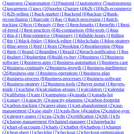
(
3
)
autogen
(
2
)
automation
(
119
)
automl
(
1
)
automotive
(
5
)
autonomous
(
2
)
awareness
(
1
)
aws
(
10
)
axelor
(
2
)
azure
(
4
)
b2b
(
18
)
b2b-ecommerce
(
1
)
b2b-selling
(
1
)
back-market
(
1
)
backend
(
6
)
backup
(
2
)
bank-
reconciliation
(
1
)
barcode
(
1
)
bas
(
1
)
batch-processing
(
1
)
batch-
tracking
(
2
)
bcrs
(
1
)
beauty
(
1
)
bee
(
1
)
benchmarks
(
1
)
benefits
(
1
)
best-
of-breed
(
1
)
best-practices
(
6
)
bi-comparison
(
8
)
bi-tools
(
1
)
bias
(
1
)
big-4
(
1
)
bigcommerce
(
3
)
bigquery
(
1
)
billable-hours
(
1
)
billing
(
7
)
bir
(
1
)
black-friday
(
1
)
block-editor
(
1
)
blockchain
(
1
)
blog-strategy
(
1
)
blue-green
(
1
)
bmf
(
1
)
bom
(
2
)
booking
(
5
)
bookkeeping
(
9
)
bpa
(
1
)
bpm
(
1
)
brand
(
2
)
branding
(
1
)
brazil
(
2
)
breach-notification
(
1
)
bss
(
1
)
budget
(
3
)
budgeting
(
6
)
build-vs-buy
(
3
)
business
(
13
)
business
software
(
1
)
business-apps
(
1
)
business-automation
(
1
)
business-case
(
2
)
business-continuity
(
2
)
business-growth
(
1
)
business-intelligence
(
26
)
business-one
(
1
)
business-operations
(
1
)
business-plan
(
1
)
business-process
(
8
)
business-processes
(
1
)
business-software
(
1
)
business-strategy
(
12
)
business-tools
(
2
)
buyer-portal
(
1
)
buyers-
guide
(
1
)
caching
(
6
)
calculation-groups
(
1
)
calculators
(
1
)
calendar
(
3
)
california
(
1
)
cam
(
1
)
campaigns
(
4
)
canada
(
1
)
canada-hst
(
1
)
canary
(
1
)
capacity
(
2
)
capacity-planning
(
2
)
carbon-footprint
(
2
)
carbon-tracking
(
3
)
career-plans
(
1
)
cart-abandonment
(
2
)
case-
management
(
2
)
case-study
(
11
)
cash-flow
(
4
)
catalog
(
2
)
catalog-sync
(
1
)
category-pages
(
1
)
ccpa
(
2
)
cdn
(
2
)
certification
(
2
)
cfdi
(
1
)
cfo
(
2
)
change-management
(
6
)
channel-manager
(
1
)
chargebacks
(
1
)
chart-of-accounts
(
3
)
charts
(
1
)
chatbot
(
6
)
chatbots
(
1
)
chatgpt
(
2
)
cheat-sheet
(
1
)
checklist
(
7
)
checkout
(
2
)
checkout-optimization