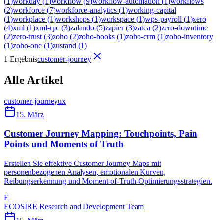
(
1
)
workday
(
1
)
workflow
(
9
)
workflow-automation
(
1
)
workflows
(
2
)
workforce
(
7
)
workforce-analytics
(
1
)
working-capital
(
1
)
workplace
(
1
)
workshops
(
1
)
workspace
(
1
)
wps-payroll
(
1
)
xero
(
4
)
xml
(
1
)
xml-rpc
(
3
)
zalando
(
5
)
zapier
(
3
)
zatca
(
2
)
zero-downtime
(
2
)
zero-trust
(
3
)
zoho
(
2
)
zoho-books
(
1
)
zoho-crm
(
1
)
zoho-inventory
(
1
)
zoho-one
(
1
)
zustand
(
1
)
1 Ergebnis
customer-journey
Alle Artikel
customer-journey
ux
15. März
Customer Journey Mapping: Touchpoints, Pain
Points und Moments of Truth
Erstellen Sie effektive Customer Journey Maps mit
personenbezogenen Analysen, emotionalen Kurven,
Reibungserkennung und Moment-of-Truth-Optimierungsstrategien.
E
ECOSIRE Research and Development Team