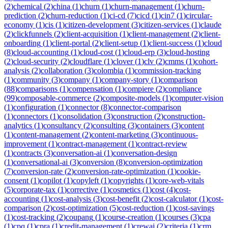
(
2
)
chemical
(
2
)
china
(
1
)
churn
(
1
)
churn-management
(
1
)
churn-
prediction
(
2
)
churn-reduction
(
1
)
ci-cd
(
7
)
cicd
(
1
)
cin7
(
1
)
circular-
economy
(
1
)
cis
(
1
)
citizen-development
(
3
)
citizen-services
(
1
)
claude
(
2
)
clickfunnels
(
2
)
client-acquisition
(
1
)
client-management
(
2
)
client-
onboarding
(
1
)
client-portal
(
2
)
client-setup
(
1
)
client-success
(
1
)
cloud
(
8
)
cloud-accounting
(
1
)
cloud-cost
(
1
)
cloud-erp
(
3
)
cloud-hosting
(
2
)
cloud-security
(
2
)
cloudflare
(
1
)
clover
(
1
)
clv
(
2
)
cmms
(
1
)
cohort-
analysis
(
2
)
collaboration
(
3
)
colombia
(
1
)
commission-tracking
(
1
)
community
(
3
)
company
(
1
)
company-story
(
1
)
comparison
(
88
)
comparisons
(
1
)
compensation
(
1
)
compiere
(
2
)
compliance
(
99
)
composable-commerce
(
2
)
composite-models
(
1
)
computer-vision
(
1
)
configuration
(
1
)
connector
(
8
)
connector-comparison
(
1
)
connectors
(
1
)
consolidation
(
3
)
construction
(
2
)
construction-
analytics
(
1
)
consultancy
(
2
)
consulting
(
3
)
containers
(
3
)
content
(
1
)
content-management
(
2
)
content-marketing
(
3
)
continuous-
improvement
(
1
)
contract-management
(
1
)
contract-review
(
1
)
contracts
(
3
)
conversation-ai
(
1
)
conversation-design
(
1
)
conversational-ai
(
3
)
conversion
(
8
)
conversion-optimization
(
7
)
conversion-rate
(
2
)
conversion-rate-optimization
(
1
)
cookie-
consent
(
1
)
copilot
(
1
)
copyleft
(
1
)
copyrights
(
1
)
core-web-vitals
(
5
)
corporate-tax
(
1
)
corrective
(
1
)
cosmetics
(
1
)
cost
(
4
)
cost-
accounting
(
1
)
cost-analysis
(
3
)
cost-benefit
(
2
)
cost-calculator
(
1
)
cost-
comparison
(
2
)
cost-optimization
(
5
)
cost-reduction
(
1
)
cost-savings
(
1
)
cost-tracking
(
2
)
coupang
(
1
)
course-creation
(
1
)
courses
(
3
)
cpa
(
1
)
cpq
(
1
)
cpra
(
1
)
credit-management
(
1
)
crewai
(
2
)
criteria
(
1
)
crm