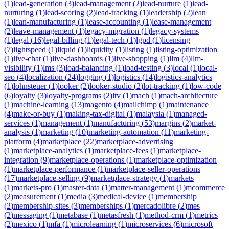
(
1
)
lead-generation
(
3
)
lead-management
(
2
)
lead-nurture
(
1
)
lead-
nurturing
(
1
)
lead-scoring
(
2
)
lead-tracking
(
1
)
leadership
(
2
)
lean
(
1
)
lean-manufacturing
(
1
)
lease-accounting
(
1
)
lease-management
(
2
)
leave-management
(
1
)
legacy-migration
(
1
)
legacy-systems
(
1
)
legal
(
16
)
legal-billing
(
1
)
legal-tech
(
1
)
lgpd
(
1
)
licensing
(
7
)
lightspeed
(
1
)
liquid
(
1
)
liquidity
(
1
)
listing
(
1
)
listing-optimization
(
1
)
live-chat
(
1
)
live-dashboards
(
1
)
live-shopping
(
1
)
llm
(
4
)
llm-
visibility
(
1
)
lms
(
3
)
load-balancing
(
1
)
load-testing
(
3
)
local
(
1
)
local-
seo
(
4
)
localization
(
24
)
logging
(
1
)
logistics
(
14
)
logistics-analytics
(
1
)
lohnsteuer
(
1
)
looker
(
2
)
looker-studio
(
2
)
lot-tracking
(
1
)
low-code
(
6
)
loyalty
(
3
)
loyalty-programs
(
2
)
ltv
(
1
)
mach
(
1
)
mach-architecture
(
1
)
machine-learning
(
13
)
magento
(
4
)
mailchimp
(
1
)
maintenance
(
4
)
make-or-buy
(
1
)
making-tax-digital
(
1
)
malaysia
(
1
)
managed-
services
(
1
)
management
(
1
)
manufacturing
(
53
)
margins
(
2
)
market-
analysis
(
1
)
marketing
(
10
)
marketing-automation
(
11
)
marketing-
platform
(
4
)
marketplace
(
22
)
marketplace-advertising
(
1
)
marketplace-analytics
(
1
)
marketplace-fees
(
1
)
marketplace-
integration
(
9
)
marketplace-operations
(
1
)
marketplace-optimization
(
1
)
marketplace-performance
(
1
)
marketplace-seller-operations
(
17
)
marketplace-selling
(
9
)
marketplace-strategy
(
1
)
markets
(
1
)
markets-pro
(
1
)
master-data
(
1
)
matter-management
(
1
)
mcommerce
(
2
)
measurement
(
1
)
media
(
3
)
medical-device
(
1
)
membership
(
2
)
membership-sites
(
3
)
memberships
(
1
)
mercadolibre
(
2
)
mes
(
2
)
messaging
(
1
)
metabase
(
1
)
metasfresh
(
1
)
method-crm
(
1
)
metrics
(
2
)
mexico
(
1
)
mfa
(
1
)
microlearning
(
1
)
microservices
(
6
)
microsoft