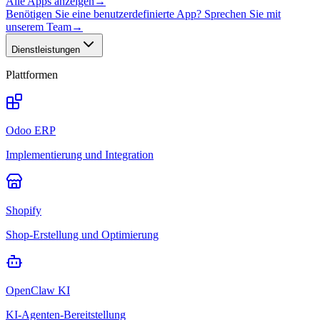
Alle Apps anzeigen
→
Benötigen Sie eine benutzerdefinierte App? Sprechen Sie mit
unserem Team
→
Dienstleistungen
Plattformen
Odoo ERP
Implementierung und Integration
Shopify
Shop-Erstellung und Optimierung
OpenClaw KI
KI-Agenten-Bereitstellung