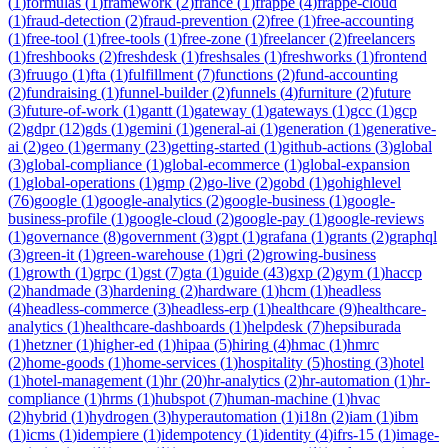
(
1
)
formulas
(
1
)
framework
(
2
)
france
(
1
)
frappe
(
4
)
frappe-cloud
(
1
)
fraud-detection
(
2
)
fraud-prevention
(
2
)
free
(
1
)
free-accounting
(
1
)
free-tool
(
1
)
free-tools
(
1
)
free-zone
(
1
)
freelancer
(
2
)
freelancers
(
1
)
freshbooks
(
2
)
freshdesk
(
1
)
freshsales
(
1
)
freshworks
(
1
)
frontend
(
3
)
fruugo
(
1
)
fta
(
1
)
fulfillment
(
7
)
functions
(
2
)
fund-accounting
(
2
)
fundraising
(
1
)
funnel-builder
(
2
)
funnels
(
4
)
furniture
(
2
)
future
(
3
)
future-of-work
(
1
)
gantt
(
1
)
gateway
(
1
)
gateways
(
1
)
gcc
(
1
)
gcp
(
2
)
gdpr
(
12
)
gds
(
1
)
gemini
(
1
)
general-ai
(
1
)
generation
(
1
)
generative-
ai
(
2
)
geo
(
1
)
germany
(
23
)
getting-started
(
1
)
github-actions
(
3
)
global
(
3
)
global-compliance
(
1
)
global-ecommerce
(
1
)
global-expansion
(
1
)
global-operations
(
1
)
gmp
(
2
)
go-live
(
2
)
gobd
(
1
)
gohighlevel
(
76
)
google
(
1
)
google-analytics
(
2
)
google-business
(
1
)
google-
business-profile
(
1
)
google-cloud
(
2
)
google-pay
(
1
)
google-reviews
(
1
)
governance
(
8
)
government
(
3
)
gpt
(
1
)
grafana
(
1
)
grants
(
2
)
graphql
(
3
)
green-it
(
1
)
green-warehouse
(
1
)
gri
(
2
)
growing-business
(
1
)
growth
(
1
)
grpc
(
1
)
gst
(
7
)
gta
(
1
)
guide
(
43
)
gxp
(
2
)
gym
(
1
)
haccp
(
2
)
handmade
(
3
)
hardening
(
2
)
hardware
(
1
)
hcm
(
1
)
headless
(
4
)
headless-commerce
(
3
)
headless-erp
(
1
)
healthcare
(
9
)
healthcare-
analytics
(
1
)
healthcare-dashboards
(
1
)
helpdesk
(
7
)
hepsiburada
(
1
)
hetzner
(
1
)
higher-ed
(
1
)
hipaa
(
5
)
hiring
(
4
)
hmac
(
1
)
hmrc
(
2
)
home-goods
(
1
)
home-services
(
1
)
hospitality
(
5
)
hosting
(
3
)
hotel
(
1
)
hotel-management
(
1
)
hr
(
20
)
hr-analytics
(
2
)
hr-automation
(
1
)
hr-
compliance
(
1
)
hrms
(
1
)
hubspot
(
7
)
human-machine
(
1
)
hvac
(
2
)
hybrid
(
1
)
hydrogen
(
3
)
hyperautomation
(
1
)
i18n
(
2
)
iam
(
1
)
ibm
(
1
)
icms
(
1
)
idempiere
(
1
)
idempotency
(
1
)
identity
(
4
)
ifrs-15
(
1
)
image-