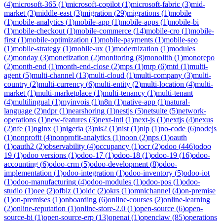
(
4
)
microsoft-365
(
1
)
microsoft-copilot
(
1
)
microsoft-fabric
(
3
)
mid-
market
(
3
)
middle-east
(
3
)
migration
(
29
)
migrations
(
1
)
mobile
(
1
)
mobile-analytics
(
1
)
mobile-app
(
1
)
mobile-apps
(
1
)
mobile-bi
(
1
)
mobile-checkout
(
1
)
mobile-commerce
(
14
)
mobile-cro
(
1
)
mobile-
first
(
1
)
mobile-optimization
(
1
)
mobile-payments
(
1
)
mobile-seo
(
1
)
mobile-strategy
(
1
)
mobile-ux
(
1
)
modernization
(
1
)
modules
(
2
)
monday
(
3
)
monetization
(
2
)
monitoring
(
8
)
monolith
(
1
)
monorepo
(
2
)
month-end
(
1
)
month-end-close
(
2
)
mps
(
1
)
mrp
(
6
)
mtd
(
1
)
multi-
agent
(
5
)
multi-channel
(
13
)
multi-cloud
(
1
)
multi-company
(
3
)
multi-
country
(
2
)
multi-currency
(
6
)
multi-entity
(
2
)
multi-location
(
4
)
multi-
market
(
1
)
multi-marketplace
(
1
)
multi-tenancy
(
1
)
multi-tenant
(
4
)
multilingual
(
1
)
myinvois
(
1
)
n8n
(
1
)
native-app
(
1
)
natural-
language
(
2
)
ndpr
(
1
)
nearshoring
(
1
)
nestjs
(
5
)
netsuite
(
5
)
network-
operations
(
1
)
new-features
(
3
)
next-intl
(
1
)
next-js
(
1
)
nextjs
(
4
)
nexus
(
2
)
nfe
(
1
)
nginx
(
1
)
nigeria
(
3
)
nis2
(
1
)
nist
(
1
)
nlp
(
1
)
no-code
(
6
)
nodejs
(
1
)
nonprofit
(
4
)
nonprofit-analytics
(
1
)
noon
(
2
)
nps
(
1
)
oauth
(
1
)
oauth2
(
2
)
observability
(
4
)
occupancy
(
1
)
ocr
(
2
)
odoo
(
446
)
odoo
19
(
1
)
odoo versions
(
1
)
odoo-17
(
1
)
odoo-18
(
1
)
odoo-19
(
16
)
odoo-
accounting
(
6
)
odoo-crm
(
5
)
odoo-development
(
8
)
odoo-
implementation
(
1
)
odoo-integration
(
1
)
odoo-inventory
(
5
)
odoo-iot
(
1
)
odoo-manufacturing
(
4
)
odoo-modules
(
1
)
odoo-pos
(
1
)
odoo-
studio
(
1
)
oee
(
2
)
ofbiz
(
1
)
oidc
(
2
)
okrs
(
1
)
omnichannel
(
4
)
on-premise
(
1
)
on-premises
(
1
)
onboarding
(
6
)
online-courses
(
2
)
online-learning
(
2
)
online-reputation
(
1
)
online-store-2.0
(
1
)
open-source
(
6
)
open-
source-bi
(
1
)
open-source-erp
(
13
)
openai
(
1
)
openclaw
(
85
)
operations