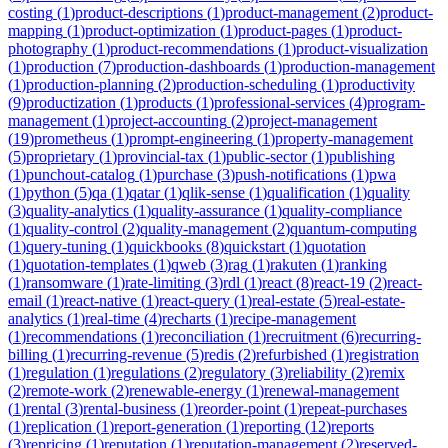
costing
(
1
)
product-descriptions
(
1
)
product-management
(
2
)
product-
mapping
(
1
)
product-optimization
(
1
)
product-pages
(
1
)
product-
photography
(
1
)
product-recommendations
(
1
)
product-visualization
(
1
)
production
(
7
)
production-dashboards
(
1
)
production-management
(
1
)
production-planning
(
2
)
production-scheduling
(
1
)
productivity
(
9
)
productization
(
1
)
products
(
1
)
professional-services
(
4
)
program-
management
(
1
)
project-accounting
(
2
)
project-management
(
19
)
prometheus
(
1
)
prompt-engineering
(
1
)
property-management
(
5
)
proprietary
(
1
)
provincial-tax
(
1
)
public-sector
(
1
)
publishing
(
1
)
punchout-catalog
(
1
)
purchase
(
3
)
push-notifications
(
1
)
pwa
(
1
)
python
(
5
)
qa
(
1
)
qatar
(
1
)
qlik-sense
(
1
)
qualification
(
1
)
quality
(
3
)
quality-analytics
(
1
)
quality-assurance
(
1
)
quality-compliance
(
1
)
quality-control
(
2
)
quality-management
(
2
)
quantum-computing
(
1
)
query-tuning
(
1
)
quickbooks
(
8
)
quickstart
(
1
)
quotation
(
1
)
quotation-templates
(
1
)
qweb
(
3
)
rag
(
1
)
rakuten
(
1
)
ranking
(
1
)
ransomware
(
1
)
rate-limiting
(
3
)
rdl
(
1
)
react
(
8
)
react-19
(
2
)
react-
email
(
1
)
react-native
(
1
)
react-query
(
1
)
real-estate
(
5
)
real-estate-
analytics
(
1
)
real-time
(
4
)
recharts
(
1
)
recipe-management
(
1
)
recommendations
(
1
)
reconciliation
(
1
)
recruitment
(
6
)
recurring-
billing
(
1
)
recurring-revenue
(
5
)
redis
(
2
)
refurbished
(
1
)
registration
(
1
)
regulation
(
1
)
regulations
(
2
)
regulatory
(
3
)
reliability
(
2
)
remix
(
2
)
remote-work
(
2
)
renewable-energy
(
1
)
renewal-management
(
1
)
rental
(
3
)
rental-business
(
1
)
reorder-point
(
1
)
repeat-purchases
(
1
)
replication
(
1
)
report-generation
(
1
)
reporting
(
12
)
reports
(
3
)
repricing
(
1
)
reputation
(
1
)
reputation-management
(
2
)
reserved-