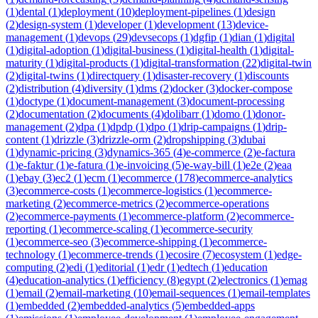
(
1
)
dental
(
1
)
deployment
(
10
)
deployment-pipelines
(
1
)
design
(
2
)
design-system
(
1
)
developer
(
1
)
development
(
13
)
device-
management
(
1
)
devops
(
29
)
devsecops
(
1
)
dgfip
(
1
)
dian
(
1
)
digital
(
1
)
digital-adoption
(
1
)
digital-business
(
1
)
digital-health
(
1
)
digital-
maturity
(
1
)
digital-products
(
1
)
digital-transformation
(
22
)
digital-twin
(
2
)
digital-twins
(
1
)
directquery
(
1
)
disaster-recovery
(
1
)
discounts
(
2
)
distribution
(
4
)
diversity
(
1
)
dms
(
2
)
docker
(
3
)
docker-compose
(
1
)
doctype
(
1
)
document-management
(
3
)
document-processing
(
2
)
documentation
(
2
)
documents
(
4
)
dolibarr
(
1
)
domo
(
1
)
donor-
management
(
2
)
dpa
(
1
)
dpdp
(
1
)
dpo
(
1
)
drip-campaigns
(
1
)
drip-
content
(
1
)
drizzle
(
3
)
drizzle-orm
(
2
)
dropshipping
(
3
)
dubai
(
1
)
dynamic-pricing
(
3
)
dynamics-365
(
4
)
e-commerce
(
2
)
e-factura
(
1
)
e-faktur
(
1
)
e-fatura
(
1
)
e-invoicing
(
5
)
e-way-bill
(
1
)
e2e
(
2
)
eaa
(
1
)
ebay
(
3
)
ec2
(
1
)
ecm
(
1
)
ecommerce
(
178
)
ecommerce-analytics
(
3
)
ecommerce-costs
(
1
)
ecommerce-logistics
(
1
)
ecommerce-
marketing
(
2
)
ecommerce-metrics
(
2
)
ecommerce-operations
(
2
)
ecommerce-payments
(
1
)
ecommerce-platform
(
2
)
ecommerce-
reporting
(
1
)
ecommerce-scaling
(
1
)
ecommerce-security
(
1
)
ecommerce-seo
(
3
)
ecommerce-shipping
(
1
)
ecommerce-
technology
(
1
)
ecommerce-trends
(
1
)
ecosire
(
7
)
ecosystem
(
1
)
edge-
computing
(
2
)
edi
(
1
)
editorial
(
1
)
edr
(
1
)
edtech
(
1
)
education
(
4
)
education-analytics
(
1
)
efficiency
(
8
)
egypt
(
2
)
electronics
(
1
)
emag
(
1
)
email
(
2
)
email-marketing
(
10
)
email-sequences
(
1
)
email-templates
(
1
)
embedded
(
2
)
embedded-analytics
(
5
)
embedded-apps