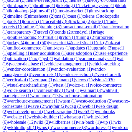
(
1
)
textile
(
2
)
theme-development
(
2
)
themes
(
1
)
theory-of-constraints
(
1
)
third-party
(
1
)
throttling
(
1
)
ticketing
(
1
)
ticketing-system
(
1
)
tiktok
(
1
)
tiktok-shop
(
4
)
time-off
(
1
)
time-to-market
(
1
)
time-tracking
(
2
)
timeline
(
5
)
timesheets
(
2
)
tms
(
1
)
toast
(
1
)
tokens
(
3
)
tokopedia
(
1
)
tools
(
1
)
tourism
(
1
)
traceability
(
6
)
tracking
(
2
)
trade
(
1
)
trade-
secrets
(
1
)
trading
(
1
)
training
(
8
)
transactional-email
(
1
)
transformation
(
1
)
transparency
(
3
)
travel
(
3
)
trends
(
2
)
trendyol
(
1
)
triage
(
1
)
troubleshooting
(
40
)
trust
(
1
)
tryton
(
1
)
tuning
(
2
)
turborepo
(
1
)
turkey
(
4
)
tutorial
(
50
)
typescript
(
4
)
uae
(
3
)
uat
(
1
)
uk
(
2
)
uk-vat
(
1
)
unified-commerce
(
1
)
unit-tests
(
1
)
updates
(
1
)
upgrade
(
3
)
upsell
(
1
)
upselling
(
1
)
user-acquisition
(
1
)
user-adoption
(
2
)
user-experience
(
3
)
utilization
(
1
)
ux
(
1
)
v4
(
1
)
validation
(
1
)
variance-analysis
(
1
)
vat
(
16
)
vector-database
(
1
)
vehicle-management
(
1
)
vehicle-tracking
(
1
)
vendor-coordination
(
1
)
vendor-evaluation
(
1
)
vendor-
management
(
4
)
vendor-risk
(
1
)
vendor-selection
(
2
)
vercel-ai-sdk
(
1
)
vertical-ai
(
1
)
vertipaq
(
1
)
vietnam
(
1
)
views
(
1
)
vision-2030
(
1
)
visual-merchandising
(
1
)
vitest
(
1
)
voice-ai
(
1
)
voice-commerce
(
2
)
voice-search
(
1
)
vulnerability
(
1
)
waf
(
1
)
walmart
(
3
)
walmart-
marketplace
(
1
)
warehouse
(
13
)
warehouse-automation
(
2
)
warehouse-management
(
1
)
wasm
(
1
)
waste-reduction
(
2
)
watsonx-
orchestrate
(
1
)
wave
(
2
)
wayfair
(
2
)
wcag
(
2
)
web
(
1
)
web-design
(
2
)
web-development
(
1
)
web-scraping
(
1
)
web3
(
1
)
webhooks
(
7
)
website
(
1
)
website-builder
(
1
)
whatsapp
(
1
)
white-label
(
6
)
wholesale
(
12
)
wiki
(
2
)
wildberries
(
1
)
win-back
(
1
)
wip
(
1
)
wix
(
2
)
wkhtmltopdf
(
1
)
wms
(
5
)
woocommerce
(
8
)
wordpress
(
1
)
work-os