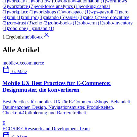
(
1
)
workday
(
1
)
workflow
(
9
)
workflow-automation
(
1
)
workflows
(
2
)
workforce
(
7
)
workforce-analytics
(
1
)
working-capital
(
1
)
workplace
(
1
)
workshops
(
1
)
workspace
(
1
)
wps-payroll
(
1
)
xero
(
4
)
xml
(
1
)
xml-rpc
(
3
)
zalando
(
5
)
zapier
(
3
)
zatca
(
2
)
zero-downtime
(
2
)
zero-trust
(
3
)
zoho
(
2
)
zoho-books
(
1
)
zoho-crm
(
1
)
zoho-inventory
(
1
)
zoho-one
(
1
)
zustand
(
1
)
1 Ergebnis
mobile-ux
Alle Artikel
mobile-ux
ecommerce
16. März
Mobile UX Best Practices für E-Commerce:
Designmuster, die konvertieren
Best Practices für mobiles UX für E-Commerce-Shops. Behandelt
Daumenzonen-Design, Navigationsmuster, Produktseiten,
Checkout-Optimierung und Barrierefreiheit.
E
ECOSIRE Research and Development Team