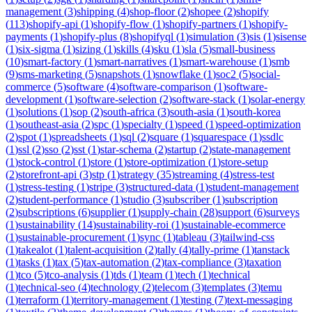
management
(
3
)
shipping
(
4
)
shop-floor
(
2
)
shopee
(
2
)
shopify
(
113
)
shopify-api
(
1
)
shopify-flow
(
1
)
shopify-partners
(
1
)
shopify-
payments
(
1
)
shopify-plus
(
8
)
shopifyql
(
1
)
simulation
(
3
)
sis
(
1
)
sisense
(
1
)
six-sigma
(
1
)
sizing
(
1
)
skills
(
4
)
sku
(
1
)
sla
(
5
)
small-business
(
10
)
smart-factory
(
1
)
smart-narratives
(
1
)
smart-warehouse
(
1
)
smb
(
9
)
sms-marketing
(
5
)
snapshots
(
1
)
snowflake
(
1
)
soc2
(
5
)
social-
commerce
(
5
)
software
(
4
)
software-comparison
(
1
)
software-
development
(
1
)
software-selection
(
2
)
software-stack
(
1
)
solar-energy
(
1
)
solutions
(
1
)
sop
(
2
)
south-africa
(
3
)
south-asia
(
1
)
south-korea
(
1
)
southeast-asia
(
2
)
spc
(
1
)
specialty
(
1
)
speed
(
1
)
speed-optimization
(
2
)
spot
(
1
)
spreadsheets
(
1
)
sql
(
2
)
square
(
1
)
squarespace
(
1
)
ssdlc
(
1
)
ssl
(
2
)
sso
(
2
)
sst
(
1
)
star-schema
(
2
)
startup
(
2
)
state-management
(
1
)
stock-control
(
1
)
store
(
1
)
store-optimization
(
1
)
store-setup
(
2
)
storefront-api
(
3
)
stp
(
1
)
strategy
(
35
)
streaming
(
4
)
stress-test
(
1
)
stress-testing
(
1
)
stripe
(
3
)
structured-data
(
1
)
student-management
(
2
)
student-performance
(
1
)
studio
(
3
)
subscriber
(
1
)
subscription
(
2
)
subscriptions
(
6
)
supplier
(
1
)
supply-chain
(
28
)
support
(
6
)
surveys
(
1
)
sustainability
(
14
)
sustainability-roi
(
1
)
sustainable-ecommerce
(
1
)
sustainable-procurement
(
1
)
sync
(
1
)
tableau
(
3
)
tailwind-css
(
1
)
takealot
(
1
)
talent-acquisition
(
2
)
tally
(
4
)
tally-prime
(
1
)
tanstack
(
1
)
tasks
(
1
)
tax
(
5
)
tax-automation
(
2
)
tax-compliance
(
3
)
taxation
(
1
)
tco
(
5
)
tco-analysis
(
1
)
tds
(
1
)
team
(
1
)
tech
(
1
)
technical
(
1
)
technical-seo
(
4
)
technology
(
2
)
telecom
(
3
)
templates
(
3
)
temu
(
1
)
terraform
(
1
)
territory-management
(
1
)
testing
(
7
)
text-messaging