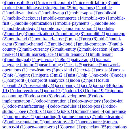
(
4
)
microsoft-365
(
1
)
microsoft-copilot
(
1
)
microsoft-fabric
(
3
)
mid-
market
(
3
)
middle-east
(
3
)
migration
(
29
)
migrations
(
1
)
mobile
(
1
)
mobile-analytics
(
1
)
mobile-app
(
1
)
mobile-apps
(
1
)
mobile-bi
(
1
)
mobile-checkout
(
1
)
mobile-commerce
(
14
)
mobile-cro
(
1
)
mobile-
first
(
1
)
mobile-optimization
(
1
)
mobile-payments
(
1
)
mobile-seo
(
1
)
mobile-strategy
(
1
)
mobile-ux
(
1
)
modernization
(
1
)
modules
(
2
)
monday
(
3
)
monetization
(
2
)
monitoring
(
8
)
monolith
(
1
)
monorepo
(
2
)
month-end
(
1
)
month-end-close
(
2
)
mps
(
1
)
mrp
(
6
)
mtd
(
1
)
multi-
agent
(
5
)
multi-channel
(
13
)
multi-cloud
(
1
)
multi-company
(
3
)
multi-
country
(
2
)
multi-currency
(
6
)
multi-entity
(
2
)
multi-location
(
4
)
multi-
market
(
1
)
multi-marketplace
(
1
)
multi-tenancy
(
1
)
multi-tenant
(
4
)
multilingual
(
1
)
myinvois
(
1
)
n8n
(
1
)
native-app
(
1
)
natural-
language
(
2
)
ndpr
(
1
)
nearshoring
(
1
)
nestjs
(
5
)
netsuite
(
5
)
network-
operations
(
1
)
new-features
(
3
)
next-intl
(
1
)
next-js
(
1
)
nextjs
(
4
)
nexus
(
2
)
nfe
(
1
)
nginx
(
1
)
nigeria
(
3
)
nis2
(
1
)
nist
(
1
)
nlp
(
1
)
no-code
(
6
)
nodejs
(
1
)
nonprofit
(
4
)
nonprofit-analytics
(
1
)
noon
(
2
)
nps
(
1
)
oauth
(
1
)
oauth2
(
2
)
observability
(
4
)
occupancy
(
1
)
ocr
(
2
)
odoo
(
446
)
odoo
19
(
1
)
odoo versions
(
1
)
odoo-17
(
1
)
odoo-18
(
1
)
odoo-19
(
16
)
odoo-
accounting
(
6
)
odoo-crm
(
5
)
odoo-development
(
8
)
odoo-
implementation
(
1
)
odoo-integration
(
1
)
odoo-inventory
(
5
)
odoo-iot
(
1
)
odoo-manufacturing
(
4
)
odoo-modules
(
1
)
odoo-pos
(
1
)
odoo-
studio
(
1
)
oee
(
2
)
ofbiz
(
1
)
oidc
(
2
)
okrs
(
1
)
omnichannel
(
4
)
on-premise
(
1
)
on-premises
(
1
)
onboarding
(
6
)
online-courses
(
2
)
online-learning
(
2
)
online-reputation
(
1
)
online-store-2.0
(
1
)
open-source
(
6
)
open-
source-bi
(
1
)
open-source-erp
(
13
)
openai
(
1
)
openclaw
(
85
)
operations