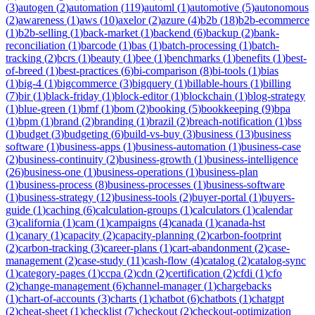
(
3
)
autogen
(
2
)
automation
(
119
)
automl
(
1
)
automotive
(
5
)
autonomous
(
2
)
awareness
(
1
)
aws
(
10
)
axelor
(
2
)
azure
(
4
)
b2b
(
18
)
b2b-ecommerce
(
1
)
b2b-selling
(
1
)
back-market
(
1
)
backend
(
6
)
backup
(
2
)
bank-
reconciliation
(
1
)
barcode
(
1
)
bas
(
1
)
batch-processing
(
1
)
batch-
tracking
(
2
)
bcrs
(
1
)
beauty
(
1
)
bee
(
1
)
benchmarks
(
1
)
benefits
(
1
)
best-
of-breed
(
1
)
best-practices
(
6
)
bi-comparison
(
8
)
bi-tools
(
1
)
bias
(
1
)
big-4
(
1
)
bigcommerce
(
3
)
bigquery
(
1
)
billable-hours
(
1
)
billing
(
7
)
bir
(
1
)
black-friday
(
1
)
block-editor
(
1
)
blockchain
(
1
)
blog-strategy
(
1
)
blue-green
(
1
)
bmf
(
1
)
bom
(
2
)
booking
(
5
)
bookkeeping
(
9
)
bpa
(
1
)
bpm
(
1
)
brand
(
2
)
branding
(
1
)
brazil
(
2
)
breach-notification
(
1
)
bss
(
1
)
budget
(
3
)
budgeting
(
6
)
build-vs-buy
(
3
)
business
(
13
)
business
software
(
1
)
business-apps
(
1
)
business-automation
(
1
)
business-case
(
2
)
business-continuity
(
2
)
business-growth
(
1
)
business-intelligence
(
26
)
business-one
(
1
)
business-operations
(
1
)
business-plan
(
1
)
business-process
(
8
)
business-processes
(
1
)
business-software
(
1
)
business-strategy
(
12
)
business-tools
(
2
)
buyer-portal
(
1
)
buyers-
guide
(
1
)
caching
(
6
)
calculation-groups
(
1
)
calculators
(
1
)
calendar
(
3
)
california
(
1
)
cam
(
1
)
campaigns
(
4
)
canada
(
1
)
canada-hst
(
1
)
canary
(
1
)
capacity
(
2
)
capacity-planning
(
2
)
carbon-footprint
(
2
)
carbon-tracking
(
3
)
career-plans
(
1
)
cart-abandonment
(
2
)
case-
management
(
2
)
case-study
(
11
)
cash-flow
(
4
)
catalog
(
2
)
catalog-sync
(
1
)
category-pages
(
1
)
ccpa
(
2
)
cdn
(
2
)
certification
(
2
)
cfdi
(
1
)
cfo
(
2
)
change-management
(
6
)
channel-manager
(
1
)
chargebacks
(
1
)
chart-of-accounts
(
3
)
charts
(
1
)
chatbot
(
6
)
chatbots
(
1
)
chatgpt
(
2
)
cheat-sheet
(
1
)
checklist
(
7
)
checkout
(
2
)
checkout-optimization