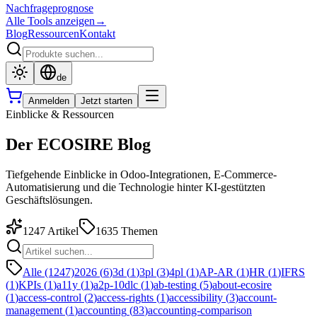
Nachfrageprognose
Alle Tools anzeigen
→
Blog
Ressourcen
Kontakt
de
Anmelden
Jetzt starten
Einblicke & Ressourcen
Der ECOSIRE Blog
Tiefgehende Einblicke in Odoo-Integrationen, E-Commerce-
Automatisierung und die Technologie hinter KI-gestützten
Geschäftslösungen.
1247
Artikel
1635
Themen
Alle (1247)
2026
(
6
)
3d
(
1
)
3pl
(
3
)
4pl
(
1
)
AP-AR
(
1
)
HR
(
1
)
IFRS
(
1
)
KPIs
(
1
)
a11y
(
1
)
a2p-10dlc
(
1
)
ab-testing
(
5
)
about-ecosire
(
1
)
access-control
(
2
)
access-rights
(
1
)
accessibility
(
3
)
account-
management
(
1
)
accounting
(
83
)
accounting-comparison