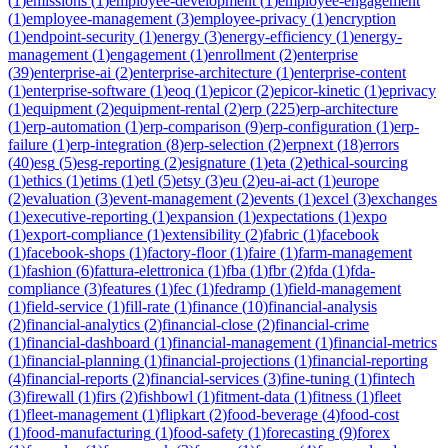
(
1
)
emissions
(
1
)
employee-development
(
1
)
employee-engagement
(
1
)
employee-management
(
3
)
employee-privacy
(
1
)
encryption
(
1
)
endpoint-security
(
1
)
energy
(
3
)
energy-efficiency
(
1
)
energy-
management
(
1
)
engagement
(
1
)
enrollment
(
2
)
enterprise
(
39
)
enterprise-ai
(
2
)
enterprise-architecture
(
1
)
enterprise-content
(
1
)
enterprise-software
(
1
)
eoq
(
1
)
epicor
(
2
)
epicor-kinetic
(
1
)
eprivacy
(
1
)
equipment
(
2
)
equipment-rental
(
2
)
erp
(
225
)
erp-architecture
(
1
)
erp-automation
(
1
)
erp-comparison
(
9
)
erp-configuration
(
1
)
erp-
failure
(
1
)
erp-integration
(
8
)
erp-selection
(
2
)
erpnext
(
18
)
errors
(
40
)
esg
(
5
)
esg-reporting
(
2
)
esignature
(
1
)
eta
(
2
)
ethical-sourcing
(
1
)
ethics
(
1
)
etims
(
1
)
etl
(
5
)
etsy
(
3
)
eu
(
2
)
eu-ai-act
(
1
)
europe
(
2
)
evaluation
(
3
)
event-management
(
2
)
events
(
1
)
excel
(
3
)
exchanges
(
1
)
executive-reporting
(
1
)
expansion
(
1
)
expectations
(
1
)
expo
(
1
)
export-compliance
(
1
)
extensibility
(
2
)
fabric
(
1
)
facebook
(
1
)
facebook-shops
(
1
)
factory-floor
(
1
)
faire
(
1
)
farm-management
(
1
)
fashion
(
6
)
fattura-elettronica
(
1
)
fba
(
1
)
fbr
(
2
)
fda
(
1
)
fda-
compliance
(
3
)
features
(
1
)
fec
(
1
)
fedramp
(
1
)
field-management
(
1
)
field-service
(
1
)
fill-rate
(
1
)
finance
(
10
)
financial-analysis
(
2
)
financial-analytics
(
2
)
financial-close
(
2
)
financial-crime
(
1
)
financial-dashboard
(
1
)
financial-management
(
1
)
financial-metrics
(
1
)
financial-planning
(
1
)
financial-projections
(
1
)
financial-reporting
(
4
)
financial-reports
(
2
)
financial-services
(
3
)
fine-tuning
(
1
)
fintech
(
3
)
firewall
(
1
)
firs
(
2
)
fishbowl
(
1
)
fitment-data
(
1
)
fitness
(
1
)
fleet
(
1
)
fleet-management
(
1
)
flipkart
(
2
)
food-beverage
(
4
)
food-cost
(
1
)
food-manufacturing
(
1
)
food-safety
(
1
)
forecasting
(
9
)
forex