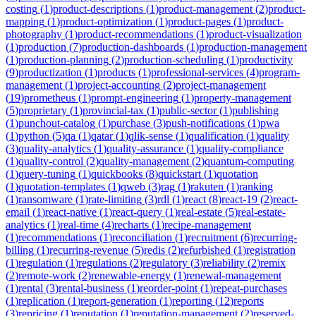
costing
(
1
)
product-descriptions
(
1
)
product-management
(
2
)
product-
mapping
(
1
)
product-optimization
(
1
)
product-pages
(
1
)
product-
photography
(
1
)
product-recommendations
(
1
)
product-visualization
(
1
)
production
(
7
)
production-dashboards
(
1
)
production-management
(
1
)
production-planning
(
2
)
production-scheduling
(
1
)
productivity
(
9
)
productization
(
1
)
products
(
1
)
professional-services
(
4
)
program-
management
(
1
)
project-accounting
(
2
)
project-management
(
19
)
prometheus
(
1
)
prompt-engineering
(
1
)
property-management
(
5
)
proprietary
(
1
)
provincial-tax
(
1
)
public-sector
(
1
)
publishing
(
1
)
punchout-catalog
(
1
)
purchase
(
3
)
push-notifications
(
1
)
pwa
(
1
)
python
(
5
)
qa
(
1
)
qatar
(
1
)
qlik-sense
(
1
)
qualification
(
1
)
quality
(
3
)
quality-analytics
(
1
)
quality-assurance
(
1
)
quality-compliance
(
1
)
quality-control
(
2
)
quality-management
(
2
)
quantum-computing
(
1
)
query-tuning
(
1
)
quickbooks
(
8
)
quickstart
(
1
)
quotation
(
1
)
quotation-templates
(
1
)
qweb
(
3
)
rag
(
1
)
rakuten
(
1
)
ranking
(
1
)
ransomware
(
1
)
rate-limiting
(
3
)
rdl
(
1
)
react
(
8
)
react-19
(
2
)
react-
email
(
1
)
react-native
(
1
)
react-query
(
1
)
real-estate
(
5
)
real-estate-
analytics
(
1
)
real-time
(
4
)
recharts
(
1
)
recipe-management
(
1
)
recommendations
(
1
)
reconciliation
(
1
)
recruitment
(
6
)
recurring-
billing
(
1
)
recurring-revenue
(
5
)
redis
(
2
)
refurbished
(
1
)
registration
(
1
)
regulation
(
1
)
regulations
(
2
)
regulatory
(
3
)
reliability
(
2
)
remix
(
2
)
remote-work
(
2
)
renewable-energy
(
1
)
renewal-management
(
1
)
rental
(
3
)
rental-business
(
1
)
reorder-point
(
1
)
repeat-purchases
(
1
)
replication
(
1
)
report-generation
(
1
)
reporting
(
12
)
reports
(
3
)
repricing
(
1
)
reputation
(
1
)
reputation-management
(
2
)
reserved-