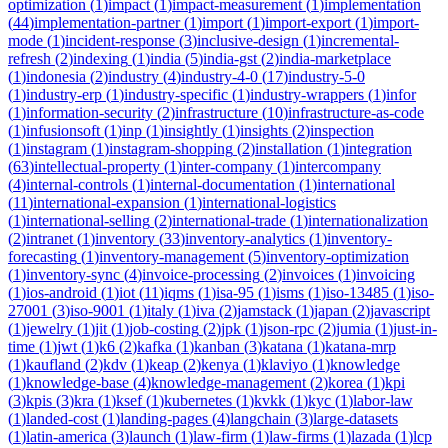
optimization
(
1
)
impact
(
1
)
impact-measurement
(
1
)
implementation
(
44
)
implementation-partner
(
1
)
import
(
1
)
import-export
(
1
)
import-
mode
(
1
)
incident-response
(
3
)
inclusive-design
(
1
)
incremental-
refresh
(
2
)
indexing
(
1
)
india
(
5
)
india-gst
(
2
)
india-marketplace
(
1
)
indonesia
(
2
)
industry
(
4
)
industry-4-0
(
17
)
industry-5-0
(
1
)
industry-erp
(
1
)
industry-specific
(
1
)
industry-wrappers
(
1
)
infor
(
1
)
information-security
(
2
)
infrastructure
(
10
)
infrastructure-as-code
(
1
)
infusionsoft
(
1
)
inp
(
1
)
insightly
(
1
)
insights
(
2
)
inspection
(
1
)
instagram
(
1
)
instagram-shopping
(
2
)
installation
(
1
)
integration
(
63
)
intellectual-property
(
1
)
inter-company
(
1
)
intercompany
(
4
)
internal-controls
(
1
)
internal-documentation
(
1
)
international
(
11
)
international-expansion
(
1
)
international-logistics
(
1
)
international-selling
(
2
)
international-trade
(
1
)
internationalization
(
2
)
intranet
(
1
)
inventory
(
33
)
inventory-analytics
(
1
)
inventory-
forecasting
(
1
)
inventory-management
(
5
)
inventory-optimization
(
1
)
inventory-sync
(
4
)
invoice-processing
(
2
)
invoices
(
1
)
invoicing
(
1
)
ios-android
(
1
)
iot
(
11
)
iqms
(
1
)
isa-95
(
1
)
isms
(
1
)
iso-13485
(
1
)
iso-
27001
(
3
)
iso-9001
(
1
)
italy
(
1
)
iva
(
2
)
jamstack
(
1
)
japan
(
2
)
javascript
(
1
)
jewelry
(
1
)
jit
(
1
)
job-costing
(
2
)
jpk
(
1
)
json-rpc
(
2
)
jumia
(
1
)
just-in-
time
(
1
)
jwt
(
1
)
k6
(
2
)
kafka
(
1
)
kanban
(
3
)
katana
(
1
)
katana-mrp
(
1
)
kaufland
(
2
)
kdv
(
1
)
keap
(
2
)
kenya
(
1
)
klaviyo
(
1
)
knowledge
(
1
)
knowledge-base
(
4
)
knowledge-management
(
2
)
korea
(
1
)
kpi
(
3
)
kpis
(
3
)
kra
(
1
)
ksef
(
1
)
kubernetes
(
1
)
kvkk
(
1
)
kyc
(
1
)
labor-law
(
1
)
landed-cost
(
1
)
landing-pages
(
4
)
langchain
(
3
)
large-datasets
(
1
)
latin-america
(
3
)
launch
(
1
)
law-firm
(
1
)
law-firms
(
1
)
lazada
(
1
)
lcp