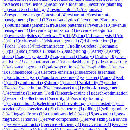
instances
(
1
)
resilience
(
2
)
resource-allocation
(
1
)
resource-planning
(
1
)
resource-scheduling
(
2
)
responsible-ai
(
2
)
responsive
(
2
)
responsive-design
(
1
)
rest-api
(
4
)
restaurant
(
5
)
restaurant-
management
(
1
)
retail
(
13
)
retail-analytics
(
1
)
retention
(
9
)
returns
(
4
)
returns-management
(
2
)
reusable-patterns
(
1
)
revenue
(
10
)
revenue-
management
(
1
)
revenue-optimization
(
1
)
revenue-recognition
(
5
)
reverse-logistics
(
2
)
reviews
(
5
)
rfid
(
2
)
rfm
(
1
)
rfm-analysis
(
1
)
rfp
(
1
)
rfq
(
1
)
rich-results
(
1
)
risk-management
(
7
)
risk-reduction
(
1
)
rls
(
4
)
rohs
(
1
)
roi
(
34
)
roi-optimization
(
1
)
rolling-update
(
1
)
romania
(
1
)
rpa
(
3
)
rsc
(
2
)
russia
(
2
)
saas
(
25
)
saas-pricing
(
1
)
safety
(
2
)
safety-
stock
(
1
)
sage
(
1
)
sage-50
(
2
)
sage-intacct
(
1
)
salary
(
1
)
sales
(
19
)
sales-
analytics
(
3
)
sales-automation
(
1
)
sales-dashboard
(
2
)
sales-forecasting
(
1
)
sales-management
(
1
)
sales-operations
(
1
)
sales-pipeline
(
1
)
sales-
tax
(
8
)
salesforce
(
5
)
salesforce-einstein
(
1
)
salesforce-essentials
(
1
)
sanctions
(
1
)
sap
(
5
)
sap-business-one
(
2
)
sap-hana
(
1
)
sars
(
2
)
sasb
(
1
)
sat
(
1
)
saudi-arabia
(
3
)
sbom
(
1
)
scada
(
1
)
scalability
(
3
)
scaling
(
9
)
sccs
(
2
)
scheduling
(
6
)
schema-markup
(
1
)
school-management
(
1
)
screening
(
1
)
scrum
(
1
)
sdi
(
1
)
search-engine
(
1
)
search-optimization
(
2
)
seasonal-collections
(
1
)
security
(
36
)
security-training
(
1
)
segmentation
(
2
)
selection
(
1
)
self-evolving
(
1
)
self-hosted
(
1
)
self-
service
(
2
)
self-service-bi
(
2
)
seller-metrics
(
1
)
selling
(
1
)
selling-online
(
1
)
selling-platforms
(
1
)
semantic-model
(
1
)
seo
(
16
)
seo-audit
(
1
)
seo-
migration
(
1
)
server
(
1
)
server-components
(
1
)
server-sizing
(
2
)
service
(
1
)
service-contracts
(
1
)
service-efficiency
(
1
)
service-firms
(
1
)
services
(
1
)
setup
(
2
)
sgk
(
1
)
sharding
(
1
)
sharepoint
(
1
)
shein
(
1
)
shift-