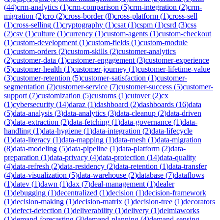
(
44
)
crm-analytics
(
1
)
crm-comparison
(
5
)
crm-integration
(
2
)
crm-
migration
(
2
)
cro
(
2
)
cross-border
(
8
)
cross-platform
(
1
)
cross-sell
(
1
)
cross-selling
(
1
)
cryptography
(
1
)
csat
(
1
)
cspm
(
1
)
csrd
(
3
)
css
(
2
)
csv
(
1
)
culture
(
1
)
currency
(
1
)
custom-agents
(
1
)
custom-checkout
(
1
)
custom-development
(
1
)
custom-fields
(
1
)
custom-module
(
1
)
custom-orders
(
2
)
custom-skills
(
2
)
customer-analytics
(
2
)
customer-data
(
1
)
customer-engagement
(
3
)
customer-experience
(
5
)
customer-health
(
1
)
customer-journey
(
1
)
customer-lifetime-value
(
3
)
customer-retention
(
5
)
customer-satisfaction
(
1
)
customer-
segmentation
(
2
)
customer-service
(
7
)
customer-success
(
5
)
customer-
support
(
7
)
customization
(
5
)
customs
(
1
)
cutover
(
2
)
cx
(
1
)
cybersecurity
(
14
)
daraz
(
1
)
dashboard
(
2
)
dashboards
(
16
)
data
(
5
)
data-analysis
(
3
)
data-analytics
(
3
)
data-cleanup
(
2
)
data-driven
(
3
)
data-extraction
(
2
)
data-fetching
(
1
)
data-governance
(
1
)
data-
handling
(
1
)
data-hygiene
(
1
)
data-integration
(
2
)
data-lifecycle
(
1
)
data-literacy
(
1
)
data-mapping
(
1
)
data-mesh
(
1
)
data-migration
(
8
)
data-modeling
(
5
)
data-pipeline
(
1
)
data-platform
(
2
)
data-
preparation
(
1
)
data-privacy
(
4
)
data-protection
(
14
)
data-quality
(
4
)
data-refresh
(
2
)
data-residency
(
2
)
data-retention
(
1
)
data-transfer
(
4
)
data-visualization
(
5
)
data-warehouse
(
2
)
database
(
7
)
dataflows
(
1
)
datev
(
1
)
dawn
(
1
)
dax
(
7
)
deal-management
(
1
)
dealer
(
1
)
debugging
(
1
)
decentralized
(
1
)
decision
(
1
)
decision-framework
(
1
)
decision-making
(
1
)
decision-matrix
(
1
)
decision-tree
(
1
)
decorators
(
1
)
defect-detection
(
1
)
deliverability
(
1
)
delivery
(
1
)
delmiaworks
(
1
)
demand-forecasting
(
3
)
demand-planning
(
4
)
demand-sensing