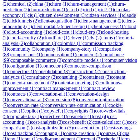
(
2
)
chemical
(
2
)
china
(
1
)
churn
(
1
)
churn-management
(
1
)
churn-
prediction
(
2
)
churn-reduction
(
1
)
ci-cd
(
7
)
cicd
(
1
)
cin7
(
1
)
circular-
economy
(
1
)
cis
(
1
)
citizen-development
(
3
)
citizen-services
(
1
)
claude
(
2
)
clickfunnels
(
2
)
client-acquisition
(
1
)
client-management
(
2
)
client-
onboarding
(
1
)
client-portal
(
2
)
client-setup
(
1
)
client-success
(
1
)
cloud
(
8
)
cloud-accounting
(
1
)
cloud-cost
(
1
)
cloud-erp
(
3
)
cloud-hosting
(
2
)
cloud-security
(
2
)
cloudflare
(
1
)
clover
(
1
)
clv
(
2
)
cmms
(
1
)
cohort-
analysis
(
2
)
collaboration
(
3
)
colombia
(
1
)
commission-tracking
(
1
)
community
(
3
)
company
(
1
)
company-story
(
1
)
comparison
(
88
)
comparisons
(
1
)
compensation
(
1
)
compiere
(
2
)
compliance
(
99
)
composable-commerce
(
2
)
composite-models
(
1
)
computer-vision
(
1
)
configuration
(
1
)
connector
(
8
)
connector-comparison
(
1
)
connectors
(
1
)
consolidation
(
3
)
construction
(
2
)
construction-
analytics
(
1
)
consultancy
(
2
)
consulting
(
3
)
containers
(
3
)
content
(
1
)
content-management
(
2
)
content-marketing
(
3
)
continuous-
improvement
(
1
)
contract-management
(
1
)
contract-review
(
1
)
contracts
(
3
)
conversation-ai
(
1
)
conversation-design
(
1
)
conversational-ai
(
3
)
conversion
(
8
)
conversion-optimization
(
7
)
conversion-rate
(
2
)
conversion-rate-optimization
(
1
)
cookie-
consent
(
1
)
copilot
(
1
)
copyleft
(
1
)
copyrights
(
1
)
core-web-vitals
(
5
)
corporate-tax
(
1
)
corrective
(
1
)
cosmetics
(
1
)
cost
(
4
)
cost-
accounting
(
1
)
cost-analysis
(
3
)
cost-benefit
(
2
)
cost-calculator
(
1
)
cost-
comparison
(
2
)
cost-optimization
(
5
)
cost-reduction
(
1
)
cost-savings
(
1
)
cost-tracking
(
2
)
coupang
(
1
)
course-creation
(
1
)
courses
(
3
)
cpa
(
1
)
cpq
(
1
)
cpra
(
1
)
credit-management
(
1
)
crewai
(
2
)
criteria
(
1
)
crm