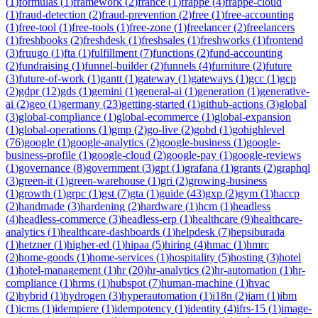
(
1
)
formulas
(
1
)
framework
(
2
)
france
(
1
)
frappe
(
4
)
frappe-cloud
(
1
)
fraud-detection
(
2
)
fraud-prevention
(
2
)
free
(
1
)
free-accounting
(
1
)
free-tool
(
1
)
free-tools
(
1
)
free-zone
(
1
)
freelancer
(
2
)
freelancers
(
1
)
freshbooks
(
2
)
freshdesk
(
1
)
freshsales
(
1
)
freshworks
(
1
)
frontend
(
3
)
fruugo
(
1
)
fta
(
1
)
fulfillment
(
7
)
functions
(
2
)
fund-accounting
(
2
)
fundraising
(
1
)
funnel-builder
(
2
)
funnels
(
4
)
furniture
(
2
)
future
(
3
)
future-of-work
(
1
)
gantt
(
1
)
gateway
(
1
)
gateways
(
1
)
gcc
(
1
)
gcp
(
2
)
gdpr
(
12
)
gds
(
1
)
gemini
(
1
)
general-ai
(
1
)
generation
(
1
)
generative-
ai
(
2
)
geo
(
1
)
germany
(
23
)
getting-started
(
1
)
github-actions
(
3
)
global
(
3
)
global-compliance
(
1
)
global-ecommerce
(
1
)
global-expansion
(
1
)
global-operations
(
1
)
gmp
(
2
)
go-live
(
2
)
gobd
(
1
)
gohighlevel
(
76
)
google
(
1
)
google-analytics
(
2
)
google-business
(
1
)
google-
business-profile
(
1
)
google-cloud
(
2
)
google-pay
(
1
)
google-reviews
(
1
)
governance
(
8
)
government
(
3
)
gpt
(
1
)
grafana
(
1
)
grants
(
2
)
graphql
(
3
)
green-it
(
1
)
green-warehouse
(
1
)
gri
(
2
)
growing-business
(
1
)
growth
(
1
)
grpc
(
1
)
gst
(
7
)
gta
(
1
)
guide
(
43
)
gxp
(
2
)
gym
(
1
)
haccp
(
2
)
handmade
(
3
)
hardening
(
2
)
hardware
(
1
)
hcm
(
1
)
headless
(
4
)
headless-commerce
(
3
)
headless-erp
(
1
)
healthcare
(
9
)
healthcare-
analytics
(
1
)
healthcare-dashboards
(
1
)
helpdesk
(
7
)
hepsiburada
(
1
)
hetzner
(
1
)
higher-ed
(
1
)
hipaa
(
5
)
hiring
(
4
)
hmac
(
1
)
hmrc
(
2
)
home-goods
(
1
)
home-services
(
1
)
hospitality
(
5
)
hosting
(
3
)
hotel
(
1
)
hotel-management
(
1
)
hr
(
20
)
hr-analytics
(
2
)
hr-automation
(
1
)
hr-
compliance
(
1
)
hrms
(
1
)
hubspot
(
7
)
human-machine
(
1
)
hvac
(
2
)
hybrid
(
1
)
hydrogen
(
3
)
hyperautomation
(
1
)
i18n
(
2
)
iam
(
1
)
ibm
(
1
)
icms
(
1
)
idempiere
(
1
)
idempotency
(
1
)
identity
(
4
)
ifrs-15
(
1
)
image-