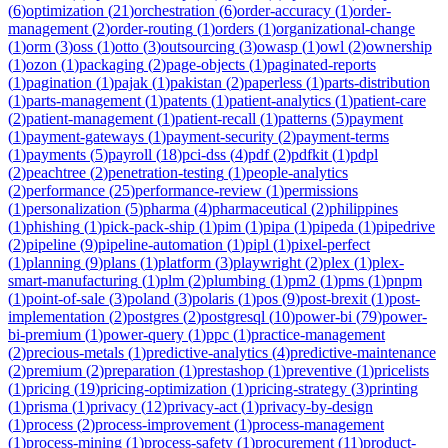
(
6
)
optimization
(
21
)
orchestration
(
6
)
order-accuracy
(
1
)
order-
management
(
2
)
order-routing
(
1
)
orders
(
1
)
organizational-change
(
1
)
orm
(
3
)
oss
(
1
)
otto
(
3
)
outsourcing
(
3
)
owasp
(
1
)
owl
(
2
)
ownership
(
1
)
ozon
(
1
)
packaging
(
2
)
page-objects
(
1
)
paginated-reports
(
1
)
pagination
(
1
)
pajak
(
1
)
pakistan
(
2
)
paperless
(
1
)
parts-distribution
(
1
)
parts-management
(
1
)
patents
(
1
)
patient-analytics
(
1
)
patient-care
(
2
)
patient-management
(
1
)
patient-recall
(
1
)
patterns
(
5
)
payment
(
1
)
payment-gateways
(
1
)
payment-security
(
2
)
payment-terms
(
1
)
payments
(
5
)
payroll
(
18
)
pci-dss
(
4
)
pdf
(
2
)
pdfkit
(
1
)
pdpl
(
2
)
peachtree
(
2
)
penetration-testing
(
1
)
people-analytics
(
2
)
performance
(
25
)
performance-review
(
1
)
permissions
(
1
)
personalization
(
5
)
pharma
(
4
)
pharmaceutical
(
2
)
philippines
(
1
)
phishing
(
1
)
pick-pack-ship
(
1
)
pim
(
1
)
pipa
(
1
)
pipeda
(
1
)
pipedrive
(
2
)
pipeline
(
9
)
pipeline-automation
(
1
)
pipl
(
1
)
pixel-perfect
(
1
)
planning
(
9
)
plans
(
1
)
platform
(
3
)
playwright
(
2
)
plex
(
1
)
plex-
smart-manufacturing
(
1
)
plm
(
2
)
plumbing
(
1
)
pm2
(
1
)
pms
(
1
)
pnpm
(
1
)
point-of-sale
(
3
)
poland
(
3
)
polaris
(
1
)
pos
(
9
)
post-brexit
(
1
)
post-
implementation
(
2
)
postgres
(
2
)
postgresql
(
10
)
power-bi
(
79
)
power-
bi-premium
(
1
)
power-query
(
1
)
ppc
(
1
)
practice-management
(
2
)
precious-metals
(
1
)
predictive-analytics
(
4
)
predictive-maintenance
(
2
)
premium
(
2
)
preparation
(
1
)
prestashop
(
1
)
preventive
(
1
)
pricelists
(
1
)
pricing
(
19
)
pricing-optimization
(
1
)
pricing-strategy
(
3
)
printing
(
1
)
prisma
(
1
)
privacy
(
12
)
privacy-act
(
1
)
privacy-by-design
(
1
)
process
(
2
)
process-improvement
(
1
)
process-management
(
1
)
process-mining
(
1
)
process-safety
(
1
)
procurement
(
11
)
product-