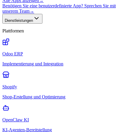
Alle Apps anzeigen
→
Benötigen Sie eine benutzerdefinierte App? Sprechen Sie mit
unserem Team
→
Dienstleistungen
Plattformen
Odoo ERP
Implementierung und Integration
Shopify
Shop-Erstellung und Optimierung
OpenClaw KI
KI-Agenten-Bereitstellung