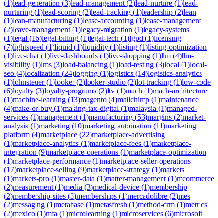
(
1
)
lead-generation
(
3
)
lead-management
(
2
)
lead-nurture
(
1
)
lead-
nurturing
(
1
)
lead-scoring
(
2
)
lead-tracking
(
1
)
leadership
(
2
)
lean
(
1
)
lean-manufacturing
(
1
)
lease-accounting
(
1
)
lease-management
(
2
)
leave-management
(
1
)
legacy-migration
(
1
)
legacy-systems
(
1
)
legal
(
16
)
legal-billing
(
1
)
legal-tech
(
1
)
lgpd
(
1
)
licensing
(
7
)
lightspeed
(
1
)
liquid
(
1
)
liquidity
(
1
)
listing
(
1
)
listing-optimization
(
1
)
live-chat
(
1
)
live-dashboards
(
1
)
live-shopping
(
1
)
llm
(
4
)
llm-
visibility
(
1
)
lms
(
3
)
load-balancing
(
1
)
load-testing
(
3
)
local
(
1
)
local-
seo
(
4
)
localization
(
24
)
logging
(
1
)
logistics
(
14
)
logistics-analytics
(
1
)
lohnsteuer
(
1
)
looker
(
2
)
looker-studio
(
2
)
lot-tracking
(
1
)
low-code
(
6
)
loyalty
(
3
)
loyalty-programs
(
2
)
ltv
(
1
)
mach
(
1
)
mach-architecture
(
1
)
machine-learning
(
13
)
magento
(
4
)
mailchimp
(
1
)
maintenance
(
4
)
make-or-buy
(
1
)
making-tax-digital
(
1
)
malaysia
(
1
)
managed-
services
(
1
)
management
(
1
)
manufacturing
(
53
)
margins
(
2
)
market-
analysis
(
1
)
marketing
(
10
)
marketing-automation
(
11
)
marketing-
platform
(
4
)
marketplace
(
22
)
marketplace-advertising
(
1
)
marketplace-analytics
(
1
)
marketplace-fees
(
1
)
marketplace-
integration
(
9
)
marketplace-operations
(
1
)
marketplace-optimization
(
1
)
marketplace-performance
(
1
)
marketplace-seller-operations
(
17
)
marketplace-selling
(
9
)
marketplace-strategy
(
1
)
markets
(
1
)
markets-pro
(
1
)
master-data
(
1
)
matter-management
(
1
)
mcommerce
(
2
)
measurement
(
1
)
media
(
3
)
medical-device
(
1
)
membership
(
2
)
membership-sites
(
3
)
memberships
(
1
)
mercadolibre
(
2
)
mes
(
2
)
messaging
(
1
)
metabase
(
1
)
metasfresh
(
1
)
method-crm
(
1
)
metrics
(
2
)
mexico
(
1
)
mfa
(
1
)
microlearning
(
1
)
microservices
(
6
)
microsoft