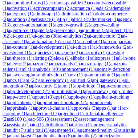
(
1
)
accounting-firms
(
1
)
accounts-payable
(
3
)
accounts-receivable
(
1
)
activation
(
1
)
activecampaign
(
2
)
acumatica
(
1
)
ada
(
2
)
adempiere
(
1
)
adequacy
(
1
)
admin-api
(
1
)
administration
(
1
)
adobe-commerce
(
2
)
adoption
(
2
)
aerospace
(
1
)
afip
(
1
)
africa
(
2
)
aftermarket
(
1
)
agency
(
13
)
agency-automation
(
1
)
agency-growth
(
2
)
agency-scaling
(
1
)
agentforce
(
1
)
agile
(
2
)
agreements
(
1
)
agriculture
(
3
)
agritech
(
1
)
ai
(
62
)
ai-agent
(
1
)
ai-agents
(
38
)
ai-analytics
(
2
)
ai-architecture
(
2
)
ai-
assistants
(
1
)
ai-automation
(
6
)
ai-bot
(
1
)
ai-chatbot
(
1
)
ai-comparison
(
1
)
ai-content
(
1
)
ai-development
(
1
)
ai-ethics
(
1
)
ai-frameworks
(
2
)
ai-
investment
(
1
)
ai-queries
(
1
)
ai-search
(
3
)
ai-security
(
1
)
ai-testing
(
1
)
ai-threats
(
1
)
alerting
(
2
)
alexa
(
1
)
alibaba
(
1
)
aliexpress
(
1
)
all-in-one
(
2
)
allegro
(
2
)
amazon
(
7
)
amazon-ads
(
1
)
amazon-ppc
(
1
)
amazon-
seller
(
1
)
aml
(
1
)
analytics
(
40
)
announcement
(
1
)
anomaly-detection
(
1
)
answer-engine-optimization
(
1
)
aov
(
1
)
ap-automation
(
1
)
apache
(
1
)
apcs
(
1
)
api
(
22
)
api-economy
(
1
)
api-first
(
2
)
api-gateway
(
1
)
api-
integration
(
3
)
api-security
(
2
)
apm
(
1
)
app-bridge
(
1
)
app-commerce
(
1
)
app-development
(
2
)
app-publishing
(
1
)
app-review
(
1
)
app-router
(
1
)
app-store
(
1
)
apparel
(
3
)
appi
(
1
)
apple-pay
(
1
)
applicant-tracking
(
1
)
applications
(
1
)
appointment-booking
(
2
)
appointments
(
1
)
appraisals
(
1
)
approval-chains
(
1
)
approvals
(
3
)
apps
(
1
)
ar
(
1
)
ar-
shopping
(
1
)
architecture
(
17
)
argentina
(
1
)
artificial-intelligence
(
2
)
as9100
(
1
)
asc-606
(
3
)
assessment
(
2
)
asset-management
(
4
)
assistant
(
1
)
ato
(
1
)
attribution
(
1
)
attrition
(
1
)
audience-analytics
(
1
)
audit
(
7
)
audit-trail
(
1
)
augmented
(
1
)
augmented-reality
(
2
)
australia
(
2
)
australia-gst
(
1
)
authentication
(
6
)
authentik
(
2
)
authorization