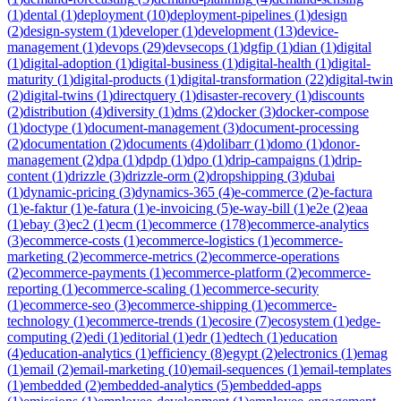
(
1
)
dental
(
1
)
deployment
(
10
)
deployment-pipelines
(
1
)
design
(
2
)
design-system
(
1
)
developer
(
1
)
development
(
13
)
device-
management
(
1
)
devops
(
29
)
devsecops
(
1
)
dgfip
(
1
)
dian
(
1
)
digital
(
1
)
digital-adoption
(
1
)
digital-business
(
1
)
digital-health
(
1
)
digital-
maturity
(
1
)
digital-products
(
1
)
digital-transformation
(
22
)
digital-twin
(
2
)
digital-twins
(
1
)
directquery
(
1
)
disaster-recovery
(
1
)
discounts
(
2
)
distribution
(
4
)
diversity
(
1
)
dms
(
2
)
docker
(
3
)
docker-compose
(
1
)
doctype
(
1
)
document-management
(
3
)
document-processing
(
2
)
documentation
(
2
)
documents
(
4
)
dolibarr
(
1
)
domo
(
1
)
donor-
management
(
2
)
dpa
(
1
)
dpdp
(
1
)
dpo
(
1
)
drip-campaigns
(
1
)
drip-
content
(
1
)
drizzle
(
3
)
drizzle-orm
(
2
)
dropshipping
(
3
)
dubai
(
1
)
dynamic-pricing
(
3
)
dynamics-365
(
4
)
e-commerce
(
2
)
e-factura
(
1
)
e-faktur
(
1
)
e-fatura
(
1
)
e-invoicing
(
5
)
e-way-bill
(
1
)
e2e
(
2
)
eaa
(
1
)
ebay
(
3
)
ec2
(
1
)
ecm
(
1
)
ecommerce
(
178
)
ecommerce-analytics
(
3
)
ecommerce-costs
(
1
)
ecommerce-logistics
(
1
)
ecommerce-
marketing
(
2
)
ecommerce-metrics
(
2
)
ecommerce-operations
(
2
)
ecommerce-payments
(
1
)
ecommerce-platform
(
2
)
ecommerce-
reporting
(
1
)
ecommerce-scaling
(
1
)
ecommerce-security
(
1
)
ecommerce-seo
(
3
)
ecommerce-shipping
(
1
)
ecommerce-
technology
(
1
)
ecommerce-trends
(
1
)
ecosire
(
7
)
ecosystem
(
1
)
edge-
computing
(
2
)
edi
(
1
)
editorial
(
1
)
edr
(
1
)
edtech
(
1
)
education
(
4
)
education-analytics
(
1
)
efficiency
(
8
)
egypt
(
2
)
electronics
(
1
)
emag
(
1
)
email
(
2
)
email-marketing
(
10
)
email-sequences
(
1
)
email-templates
(
1
)
embedded
(
2
)
embedded-analytics
(
5
)
embedded-apps