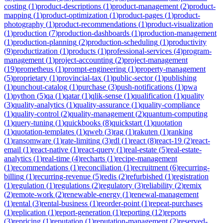
costing
(
1
)
product-descriptions
(
1
)
product-management
(
2
)
product-
mapping
(
1
)
product-optimization
(
1
)
product-pages
(
1
)
product-
photography
(
1
)
product-recommendations
(
1
)
product-visualization
(
1
)
production
(
7
)
production-dashboards
(
1
)
production-management
(
1
)
production-planning
(
2
)
production-scheduling
(
1
)
productivity
(
9
)
productization
(
1
)
products
(
1
)
professional-services
(
4
)
program-
management
(
1
)
project-accounting
(
2
)
project-management
(
19
)
prometheus
(
1
)
prompt-engineering
(
1
)
property-management
(
5
)
proprietary
(
1
)
provincial-tax
(
1
)
public-sector
(
1
)
publishing
(
1
)
punchout-catalog
(
1
)
purchase
(
3
)
push-notifications
(
1
)
pwa
(
1
)
python
(
5
)
qa
(
1
)
qatar
(
1
)
qlik-sense
(
1
)
qualification
(
1
)
quality
(
3
)
quality-analytics
(
1
)
quality-assurance
(
1
)
quality-compliance
(
1
)
quality-control
(
2
)
quality-management
(
2
)
quantum-computing
(
1
)
query-tuning
(
1
)
quickbooks
(
8
)
quickstart
(
1
)
quotation
(
1
)
quotation-templates
(
1
)
qweb
(
3
)
rag
(
1
)
rakuten
(
1
)
ranking
(
1
)
ransomware
(
1
)
rate-limiting
(
3
)
rdl
(
1
)
react
(
8
)
react-19
(
2
)
react-
email
(
1
)
react-native
(
1
)
react-query
(
1
)
real-estate
(
5
)
real-estate-
analytics
(
1
)
real-time
(
4
)
recharts
(
1
)
recipe-management
(
1
)
recommendations
(
1
)
reconciliation
(
1
)
recruitment
(
6
)
recurring-
billing
(
1
)
recurring-revenue
(
5
)
redis
(
2
)
refurbished
(
1
)
registration
(
1
)
regulation
(
1
)
regulations
(
2
)
regulatory
(
3
)
reliability
(
2
)
remix
(
2
)
remote-work
(
2
)
renewable-energy
(
1
)
renewal-management
(
1
)
rental
(
3
)
rental-business
(
1
)
reorder-point
(
1
)
repeat-purchases
(
1
)
replication
(
1
)
report-generation
(
1
)
reporting
(
12
)
reports
(
3
)
repricing
(
1
)
reputation
(
1
)
reputation-management
(
2
)
reserved-