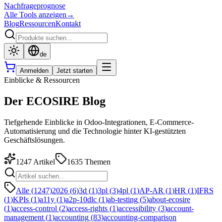
Nachfrageprognose
Alle Tools anzeigen
→
Blog
Ressourcen
Kontakt
de
Anmelden
Jetzt starten
Einblicke & Ressourcen
Der ECOSIRE Blog
Tiefgehende Einblicke in Odoo-Integrationen, E-Commerce-
Automatisierung und die Technologie hinter KI-gestützten
Geschäftslösungen.
1247
Artikel
1635
Themen
Alle (1247)
2026
(
6
)
3d
(
1
)
3pl
(
3
)
4pl
(
1
)
AP-AR
(
1
)
HR
(
1
)
IFRS
(
1
)
KPIs
(
1
)
a11y
(
1
)
a2p-10dlc
(
1
)
ab-testing
(
5
)
about-ecosire
(
1
)
access-control
(
2
)
access-rights
(
1
)
accessibility
(
3
)
account-
management
(
1
)
accounting
(
83
)
accounting-comparison