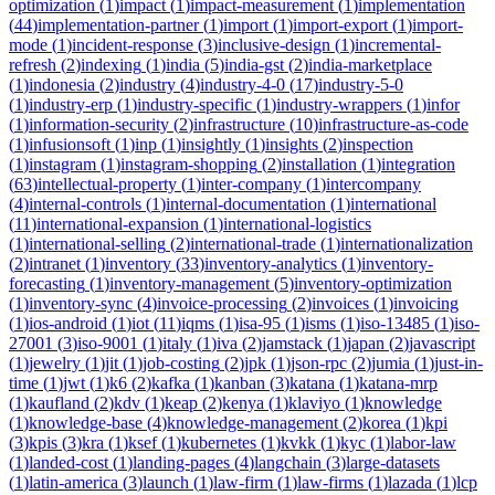
optimization
(
1
)
impact
(
1
)
impact-measurement
(
1
)
implementation
(
44
)
implementation-partner
(
1
)
import
(
1
)
import-export
(
1
)
import-
mode
(
1
)
incident-response
(
3
)
inclusive-design
(
1
)
incremental-
refresh
(
2
)
indexing
(
1
)
india
(
5
)
india-gst
(
2
)
india-marketplace
(
1
)
indonesia
(
2
)
industry
(
4
)
industry-4-0
(
17
)
industry-5-0
(
1
)
industry-erp
(
1
)
industry-specific
(
1
)
industry-wrappers
(
1
)
infor
(
1
)
information-security
(
2
)
infrastructure
(
10
)
infrastructure-as-code
(
1
)
infusionsoft
(
1
)
inp
(
1
)
insightly
(
1
)
insights
(
2
)
inspection
(
1
)
instagram
(
1
)
instagram-shopping
(
2
)
installation
(
1
)
integration
(
63
)
intellectual-property
(
1
)
inter-company
(
1
)
intercompany
(
4
)
internal-controls
(
1
)
internal-documentation
(
1
)
international
(
11
)
international-expansion
(
1
)
international-logistics
(
1
)
international-selling
(
2
)
international-trade
(
1
)
internationalization
(
2
)
intranet
(
1
)
inventory
(
33
)
inventory-analytics
(
1
)
inventory-
forecasting
(
1
)
inventory-management
(
5
)
inventory-optimization
(
1
)
inventory-sync
(
4
)
invoice-processing
(
2
)
invoices
(
1
)
invoicing
(
1
)
ios-android
(
1
)
iot
(
11
)
iqms
(
1
)
isa-95
(
1
)
isms
(
1
)
iso-13485
(
1
)
iso-
27001
(
3
)
iso-9001
(
1
)
italy
(
1
)
iva
(
2
)
jamstack
(
1
)
japan
(
2
)
javascript
(
1
)
jewelry
(
1
)
jit
(
1
)
job-costing
(
2
)
jpk
(
1
)
json-rpc
(
2
)
jumia
(
1
)
just-in-
time
(
1
)
jwt
(
1
)
k6
(
2
)
kafka
(
1
)
kanban
(
3
)
katana
(
1
)
katana-mrp
(
1
)
kaufland
(
2
)
kdv
(
1
)
keap
(
2
)
kenya
(
1
)
klaviyo
(
1
)
knowledge
(
1
)
knowledge-base
(
4
)
knowledge-management
(
2
)
korea
(
1
)
kpi
(
3
)
kpis
(
3
)
kra
(
1
)
ksef
(
1
)
kubernetes
(
1
)
kvkk
(
1
)
kyc
(
1
)
labor-law
(
1
)
landed-cost
(
1
)
landing-pages
(
4
)
langchain
(
3
)
large-datasets
(
1
)
latin-america
(
3
)
launch
(
1
)
law-firm
(
1
)
law-firms
(
1
)
lazada
(
1
)
lcp