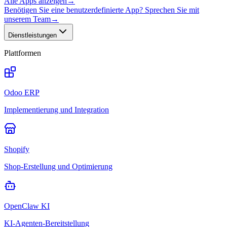
Alle Apps anzeigen
→
Benötigen Sie eine benutzerdefinierte App? Sprechen Sie mit
unserem Team
→
Dienstleistungen
Plattformen
Odoo ERP
Implementierung und Integration
Shopify
Shop-Erstellung und Optimierung
OpenClaw KI
KI-Agenten-Bereitstellung