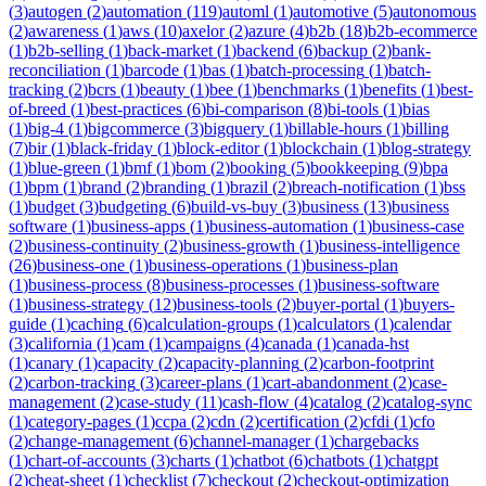
(
3
)
autogen
(
2
)
automation
(
119
)
automl
(
1
)
automotive
(
5
)
autonomous
(
2
)
awareness
(
1
)
aws
(
10
)
axelor
(
2
)
azure
(
4
)
b2b
(
18
)
b2b-ecommerce
(
1
)
b2b-selling
(
1
)
back-market
(
1
)
backend
(
6
)
backup
(
2
)
bank-
reconciliation
(
1
)
barcode
(
1
)
bas
(
1
)
batch-processing
(
1
)
batch-
tracking
(
2
)
bcrs
(
1
)
beauty
(
1
)
bee
(
1
)
benchmarks
(
1
)
benefits
(
1
)
best-
of-breed
(
1
)
best-practices
(
6
)
bi-comparison
(
8
)
bi-tools
(
1
)
bias
(
1
)
big-4
(
1
)
bigcommerce
(
3
)
bigquery
(
1
)
billable-hours
(
1
)
billing
(
7
)
bir
(
1
)
black-friday
(
1
)
block-editor
(
1
)
blockchain
(
1
)
blog-strategy
(
1
)
blue-green
(
1
)
bmf
(
1
)
bom
(
2
)
booking
(
5
)
bookkeeping
(
9
)
bpa
(
1
)
bpm
(
1
)
brand
(
2
)
branding
(
1
)
brazil
(
2
)
breach-notification
(
1
)
bss
(
1
)
budget
(
3
)
budgeting
(
6
)
build-vs-buy
(
3
)
business
(
13
)
business
software
(
1
)
business-apps
(
1
)
business-automation
(
1
)
business-case
(
2
)
business-continuity
(
2
)
business-growth
(
1
)
business-intelligence
(
26
)
business-one
(
1
)
business-operations
(
1
)
business-plan
(
1
)
business-process
(
8
)
business-processes
(
1
)
business-software
(
1
)
business-strategy
(
12
)
business-tools
(
2
)
buyer-portal
(
1
)
buyers-
guide
(
1
)
caching
(
6
)
calculation-groups
(
1
)
calculators
(
1
)
calendar
(
3
)
california
(
1
)
cam
(
1
)
campaigns
(
4
)
canada
(
1
)
canada-hst
(
1
)
canary
(
1
)
capacity
(
2
)
capacity-planning
(
2
)
carbon-footprint
(
2
)
carbon-tracking
(
3
)
career-plans
(
1
)
cart-abandonment
(
2
)
case-
management
(
2
)
case-study
(
11
)
cash-flow
(
4
)
catalog
(
2
)
catalog-sync
(
1
)
category-pages
(
1
)
ccpa
(
2
)
cdn
(
2
)
certification
(
2
)
cfdi
(
1
)
cfo
(
2
)
change-management
(
6
)
channel-manager
(
1
)
chargebacks
(
1
)
chart-of-accounts
(
3
)
charts
(
1
)
chatbot
(
6
)
chatbots
(
1
)
chatgpt
(
2
)
cheat-sheet
(
1
)
checklist
(
7
)
checkout
(
2
)
checkout-optimization