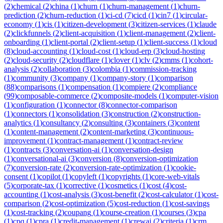
(
2
)
chemical
(
2
)
china
(
1
)
churn
(
1
)
churn-management
(
1
)
churn-
prediction
(
2
)
churn-reduction
(
1
)
ci-cd
(
7
)
cicd
(
1
)
cin7
(
1
)
circular-
economy
(
1
)
cis
(
1
)
citizen-development
(
3
)
citizen-services
(
1
)
claude
(
2
)
clickfunnels
(
2
)
client-acquisition
(
1
)
client-management
(
2
)
client-
onboarding
(
1
)
client-portal
(
2
)
client-setup
(
1
)
client-success
(
1
)
cloud
(
8
)
cloud-accounting
(
1
)
cloud-cost
(
1
)
cloud-erp
(
3
)
cloud-hosting
(
2
)
cloud-security
(
2
)
cloudflare
(
1
)
clover
(
1
)
clv
(
2
)
cmms
(
1
)
cohort-
analysis
(
2
)
collaboration
(
3
)
colombia
(
1
)
commission-tracking
(
1
)
community
(
3
)
company
(
1
)
company-story
(
1
)
comparison
(
88
)
comparisons
(
1
)
compensation
(
1
)
compiere
(
2
)
compliance
(
99
)
composable-commerce
(
2
)
composite-models
(
1
)
computer-vision
(
1
)
configuration
(
1
)
connector
(
8
)
connector-comparison
(
1
)
connectors
(
1
)
consolidation
(
3
)
construction
(
2
)
construction-
analytics
(
1
)
consultancy
(
2
)
consulting
(
3
)
containers
(
3
)
content
(
1
)
content-management
(
2
)
content-marketing
(
3
)
continuous-
improvement
(
1
)
contract-management
(
1
)
contract-review
(
1
)
contracts
(
3
)
conversation-ai
(
1
)
conversation-design
(
1
)
conversational-ai
(
3
)
conversion
(
8
)
conversion-optimization
(
7
)
conversion-rate
(
2
)
conversion-rate-optimization
(
1
)
cookie-
consent
(
1
)
copilot
(
1
)
copyleft
(
1
)
copyrights
(
1
)
core-web-vitals
(
5
)
corporate-tax
(
1
)
corrective
(
1
)
cosmetics
(
1
)
cost
(
4
)
cost-
accounting
(
1
)
cost-analysis
(
3
)
cost-benefit
(
2
)
cost-calculator
(
1
)
cost-
comparison
(
2
)
cost-optimization
(
5
)
cost-reduction
(
1
)
cost-savings
(
1
)
cost-tracking
(
2
)
coupang
(
1
)
course-creation
(
1
)
courses
(
3
)
cpa
(
1
)
cpq
(
1
)
cpra
(
1
)
credit-management
(
1
)
crewai
(
2
)
criteria
(
1
)
crm