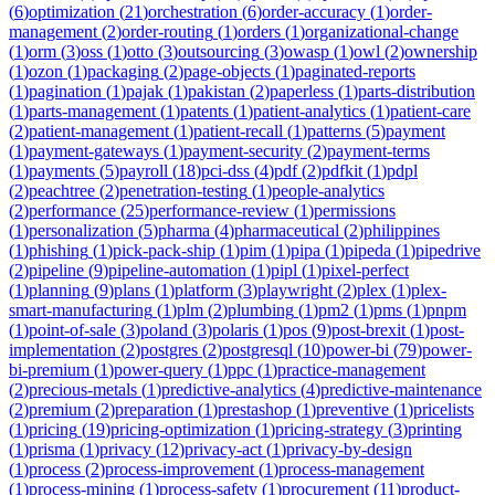
(
6
)
optimization
(
21
)
orchestration
(
6
)
order-accuracy
(
1
)
order-
management
(
2
)
order-routing
(
1
)
orders
(
1
)
organizational-change
(
1
)
orm
(
3
)
oss
(
1
)
otto
(
3
)
outsourcing
(
3
)
owasp
(
1
)
owl
(
2
)
ownership
(
1
)
ozon
(
1
)
packaging
(
2
)
page-objects
(
1
)
paginated-reports
(
1
)
pagination
(
1
)
pajak
(
1
)
pakistan
(
2
)
paperless
(
1
)
parts-distribution
(
1
)
parts-management
(
1
)
patents
(
1
)
patient-analytics
(
1
)
patient-care
(
2
)
patient-management
(
1
)
patient-recall
(
1
)
patterns
(
5
)
payment
(
1
)
payment-gateways
(
1
)
payment-security
(
2
)
payment-terms
(
1
)
payments
(
5
)
payroll
(
18
)
pci-dss
(
4
)
pdf
(
2
)
pdfkit
(
1
)
pdpl
(
2
)
peachtree
(
2
)
penetration-testing
(
1
)
people-analytics
(
2
)
performance
(
25
)
performance-review
(
1
)
permissions
(
1
)
personalization
(
5
)
pharma
(
4
)
pharmaceutical
(
2
)
philippines
(
1
)
phishing
(
1
)
pick-pack-ship
(
1
)
pim
(
1
)
pipa
(
1
)
pipeda
(
1
)
pipedrive
(
2
)
pipeline
(
9
)
pipeline-automation
(
1
)
pipl
(
1
)
pixel-perfect
(
1
)
planning
(
9
)
plans
(
1
)
platform
(
3
)
playwright
(
2
)
plex
(
1
)
plex-
smart-manufacturing
(
1
)
plm
(
2
)
plumbing
(
1
)
pm2
(
1
)
pms
(
1
)
pnpm
(
1
)
point-of-sale
(
3
)
poland
(
3
)
polaris
(
1
)
pos
(
9
)
post-brexit
(
1
)
post-
implementation
(
2
)
postgres
(
2
)
postgresql
(
10
)
power-bi
(
79
)
power-
bi-premium
(
1
)
power-query
(
1
)
ppc
(
1
)
practice-management
(
2
)
precious-metals
(
1
)
predictive-analytics
(
4
)
predictive-maintenance
(
2
)
premium
(
2
)
preparation
(
1
)
prestashop
(
1
)
preventive
(
1
)
pricelists
(
1
)
pricing
(
19
)
pricing-optimization
(
1
)
pricing-strategy
(
3
)
printing
(
1
)
prisma
(
1
)
privacy
(
12
)
privacy-act
(
1
)
privacy-by-design
(
1
)
process
(
2
)
process-improvement
(
1
)
process-management
(
1
)
process-mining
(
1
)
process-safety
(
1
)
procurement
(
11
)
product-