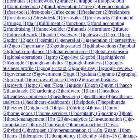
(
1
)
formulas
(
1
)
framework
(
2
)
france
(
1
)
frappe
(
4
)
frappe-cloud
(
1
)
fraud-detection
(
2
)
fraud-prevention
(
2
)
free
(
1
)
free-accounting
(
1
)
free-tool
(
1
)
free-tools
(
1
)
free-zone
(
1
)
freelancer
(
2
)
freelancers
(
1
)
freshbooks
(
2
)
freshdesk
(
1
)
freshsales
(
1
)
freshworks
(
1
)
frontend
(
3
)
fruugo
(
1
)
fta
(
1
)
fulfillment
(
7
)
functions
(
2
)
fund-accounting
(
2
)
fundraising
(
1
)
funnel-builder
(
2
)
funnels
(
4
)
furniture
(
2
)
future
(
3
)
future-of-work
(
1
)
gantt
(
1
)
gateway
(
1
)
gateways
(
1
)
gcc
(
1
)
gcp
(
2
)
gdpr
(
12
)
gds
(
1
)
gemini
(
1
)
general-ai
(
1
)
generation
(
1
)
generative-
ai
(
2
)
geo
(
1
)
germany
(
23
)
getting-started
(
1
)
github-actions
(
3
)
global
(
3
)
global-compliance
(
1
)
global-ecommerce
(
1
)
global-expansion
(
1
)
global-operations
(
1
)
gmp
(
2
)
go-live
(
2
)
gobd
(
1
)
gohighlevel
(
76
)
google
(
1
)
google-analytics
(
2
)
google-business
(
1
)
google-
business-profile
(
1
)
google-cloud
(
2
)
google-pay
(
1
)
google-reviews
(
1
)
governance
(
8
)
government
(
3
)
gpt
(
1
)
grafana
(
1
)
grants
(
2
)
graphql
(
3
)
green-it
(
1
)
green-warehouse
(
1
)
gri
(
2
)
growing-business
(
1
)
growth
(
1
)
grpc
(
1
)
gst
(
7
)
gta
(
1
)
guide
(
43
)
gxp
(
2
)
gym
(
1
)
haccp
(
2
)
handmade
(
3
)
hardening
(
2
)
hardware
(
1
)
hcm
(
1
)
headless
(
4
)
headless-commerce
(
3
)
headless-erp
(
1
)
healthcare
(
9
)
healthcare-
analytics
(
1
)
healthcare-dashboards
(
1
)
helpdesk
(
7
)
hepsiburada
(
1
)
hetzner
(
1
)
higher-ed
(
1
)
hipaa
(
5
)
hiring
(
4
)
hmac
(
1
)
hmrc
(
2
)
home-goods
(
1
)
home-services
(
1
)
hospitality
(
5
)
hosting
(
3
)
hotel
(
1
)
hotel-management
(
1
)
hr
(
20
)
hr-analytics
(
2
)
hr-automation
(
1
)
hr-
compliance
(
1
)
hrms
(
1
)
hubspot
(
7
)
human-machine
(
1
)
hvac
(
2
)
hybrid
(
1
)
hydrogen
(
3
)
hyperautomation
(
1
)
i18n
(
2
)
iam
(
1
)
ibm
(
1
)
icms
(
1
)
idempiere
(
1
)
idempotency
(
1
)
identity
(
4
)
ifrs-15
(
1
)
image-