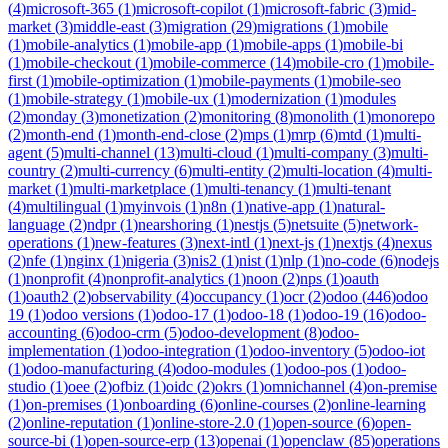
(
4
)
microsoft-365
(
1
)
microsoft-copilot
(
1
)
microsoft-fabric
(
3
)
mid-
market
(
3
)
middle-east
(
3
)
migration
(
29
)
migrations
(
1
)
mobile
(
1
)
mobile-analytics
(
1
)
mobile-app
(
1
)
mobile-apps
(
1
)
mobile-bi
(
1
)
mobile-checkout
(
1
)
mobile-commerce
(
14
)
mobile-cro
(
1
)
mobile-
first
(
1
)
mobile-optimization
(
1
)
mobile-payments
(
1
)
mobile-seo
(
1
)
mobile-strategy
(
1
)
mobile-ux
(
1
)
modernization
(
1
)
modules
(
2
)
monday
(
3
)
monetization
(
2
)
monitoring
(
8
)
monolith
(
1
)
monorepo
(
2
)
month-end
(
1
)
month-end-close
(
2
)
mps
(
1
)
mrp
(
6
)
mtd
(
1
)
multi-
agent
(
5
)
multi-channel
(
13
)
multi-cloud
(
1
)
multi-company
(
3
)
multi-
country
(
2
)
multi-currency
(
6
)
multi-entity
(
2
)
multi-location
(
4
)
multi-
market
(
1
)
multi-marketplace
(
1
)
multi-tenancy
(
1
)
multi-tenant
(
4
)
multilingual
(
1
)
myinvois
(
1
)
n8n
(
1
)
native-app
(
1
)
natural-
language
(
2
)
ndpr
(
1
)
nearshoring
(
1
)
nestjs
(
5
)
netsuite
(
5
)
network-
operations
(
1
)
new-features
(
3
)
next-intl
(
1
)
next-js
(
1
)
nextjs
(
4
)
nexus
(
2
)
nfe
(
1
)
nginx
(
1
)
nigeria
(
3
)
nis2
(
1
)
nist
(
1
)
nlp
(
1
)
no-code
(
6
)
nodejs
(
1
)
nonprofit
(
4
)
nonprofit-analytics
(
1
)
noon
(
2
)
nps
(
1
)
oauth
(
1
)
oauth2
(
2
)
observability
(
4
)
occupancy
(
1
)
ocr
(
2
)
odoo
(
446
)
odoo
19
(
1
)
odoo versions
(
1
)
odoo-17
(
1
)
odoo-18
(
1
)
odoo-19
(
16
)
odoo-
accounting
(
6
)
odoo-crm
(
5
)
odoo-development
(
8
)
odoo-
implementation
(
1
)
odoo-integration
(
1
)
odoo-inventory
(
5
)
odoo-iot
(
1
)
odoo-manufacturing
(
4
)
odoo-modules
(
1
)
odoo-pos
(
1
)
odoo-
studio
(
1
)
oee
(
2
)
ofbiz
(
1
)
oidc
(
2
)
okrs
(
1
)
omnichannel
(
4
)
on-premise
(
1
)
on-premises
(
1
)
onboarding
(
6
)
online-courses
(
2
)
online-learning
(
2
)
online-reputation
(
1
)
online-store-2.0
(
1
)
open-source
(
6
)
open-
source-bi
(
1
)
open-source-erp
(
13
)
openai
(
1
)
openclaw
(
85
)
operations