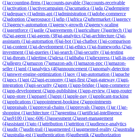
(
1
)
accounting-firms
(
1
)
accounts-payable
(
3
)
accounts-receivable
(
1
)
activation
(
1
)
activecampaign
(
2
)
acumatica
(
1
)
ada
(
2
)
adempiere
(
1
)
adequacy
(
1
)
admin-api
(
1
)
administration
(
1
)
adobe-commerce
(
2
)
adoption
(
2
)
aerospace
(
1
)
afip
(
1
)
africa
(
2
)
aftermarket
(
1
)
agency
(
13
)
agency-automation
(
1
)
agency-growth
(
2
)
agency-scaling
(
1
)
agentforce
(
1
)
agile
(
2
)
agreements
(
1
)
agriculture
(
3
)
agritech
(
1
)
ai
(
62
)
ai-agent
(
1
)
ai-agents
(
38
)
ai-analytics
(
2
)
ai-architecture
(
2
)
ai-
assistants
(
1
)
ai-automation
(
6
)
ai-bot
(
1
)
ai-chatbot
(
1
)
ai-comparison
(
1
)
ai-content
(
1
)
ai-development
(
1
)
ai-ethics
(
1
)
ai-frameworks
(
2
)
ai-
investment
(
1
)
ai-queries
(
1
)
ai-search
(
3
)
ai-security
(
1
)
ai-testing
(
1
)
ai-threats
(
1
)
alerting
(
2
)
alexa
(
1
)
alibaba
(
1
)
aliexpress
(
1
)
all-in-one
(
2
)
allegro
(
2
)
amazon
(
7
)
amazon-ads
(
1
)
amazon-ppc
(
1
)
amazon-
seller
(
1
)
aml
(
1
)
analytics
(
40
)
announcement
(
1
)
anomaly-detection
(
1
)
answer-engine-optimization
(
1
)
aov
(
1
)
ap-automation
(
1
)
apache
(
1
)
apcs
(
1
)
api
(
22
)
api-economy
(
1
)
api-first
(
2
)
api-gateway
(
1
)
api-
integration
(
3
)
api-security
(
2
)
apm
(
1
)
app-bridge
(
1
)
app-commerce
(
1
)
app-development
(
2
)
app-publishing
(
1
)
app-review
(
1
)
app-router
(
1
)
app-store
(
1
)
apparel
(
3
)
appi
(
1
)
apple-pay
(
1
)
applicant-tracking
(
1
)
applications
(
1
)
appointment-booking
(
2
)
appointments
(
1
)
appraisals
(
1
)
approval-chains
(
1
)
approvals
(
3
)
apps
(
1
)
ar
(
1
)
ar-
shopping
(
1
)
architecture
(
17
)
argentina
(
1
)
artificial-intelligence
(
2
)
as9100
(
1
)
asc-606
(
3
)
assessment
(
2
)
asset-management
(
4
)
assistant
(
1
)
ato
(
1
)
attribution
(
1
)
attrition
(
1
)
audience-analytics
(
1
)
audit
(
7
)
audit-trail
(
1
)
augmented
(
1
)
augmented-reality
(
2
)
australia
(
2
)
australia-gst
(
1
)
authentication
(
6
)
authentik
(
2
)
authorization