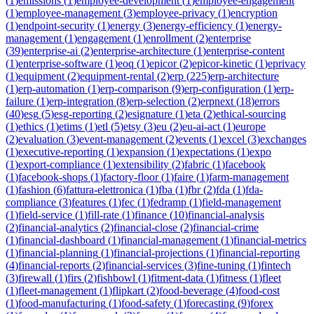
(
1
)
emissions
(
1
)
employee-development
(
1
)
employee-engagement
(
1
)
employee-management
(
3
)
employee-privacy
(
1
)
encryption
(
1
)
endpoint-security
(
1
)
energy
(
3
)
energy-efficiency
(
1
)
energy-
management
(
1
)
engagement
(
1
)
enrollment
(
2
)
enterprise
(
39
)
enterprise-ai
(
2
)
enterprise-architecture
(
1
)
enterprise-content
(
1
)
enterprise-software
(
1
)
eoq
(
1
)
epicor
(
2
)
epicor-kinetic
(
1
)
eprivacy
(
1
)
equipment
(
2
)
equipment-rental
(
2
)
erp
(
225
)
erp-architecture
(
1
)
erp-automation
(
1
)
erp-comparison
(
9
)
erp-configuration
(
1
)
erp-
failure
(
1
)
erp-integration
(
8
)
erp-selection
(
2
)
erpnext
(
18
)
errors
(
40
)
esg
(
5
)
esg-reporting
(
2
)
esignature
(
1
)
eta
(
2
)
ethical-sourcing
(
1
)
ethics
(
1
)
etims
(
1
)
etl
(
5
)
etsy
(
3
)
eu
(
2
)
eu-ai-act
(
1
)
europe
(
2
)
evaluation
(
3
)
event-management
(
2
)
events
(
1
)
excel
(
3
)
exchanges
(
1
)
executive-reporting
(
1
)
expansion
(
1
)
expectations
(
1
)
expo
(
1
)
export-compliance
(
1
)
extensibility
(
2
)
fabric
(
1
)
facebook
(
1
)
facebook-shops
(
1
)
factory-floor
(
1
)
faire
(
1
)
farm-management
(
1
)
fashion
(
6
)
fattura-elettronica
(
1
)
fba
(
1
)
fbr
(
2
)
fda
(
1
)
fda-
compliance
(
3
)
features
(
1
)
fec
(
1
)
fedramp
(
1
)
field-management
(
1
)
field-service
(
1
)
fill-rate
(
1
)
finance
(
10
)
financial-analysis
(
2
)
financial-analytics
(
2
)
financial-close
(
2
)
financial-crime
(
1
)
financial-dashboard
(
1
)
financial-management
(
1
)
financial-metrics
(
1
)
financial-planning
(
1
)
financial-projections
(
1
)
financial-reporting
(
4
)
financial-reports
(
2
)
financial-services
(
3
)
fine-tuning
(
1
)
fintech
(
3
)
firewall
(
1
)
firs
(
2
)
fishbowl
(
1
)
fitment-data
(
1
)
fitness
(
1
)
fleet
(
1
)
fleet-management
(
1
)
flipkart
(
2
)
food-beverage
(
4
)
food-cost
(
1
)
food-manufacturing
(
1
)
food-safety
(
1
)
forecasting
(
9
)
forex