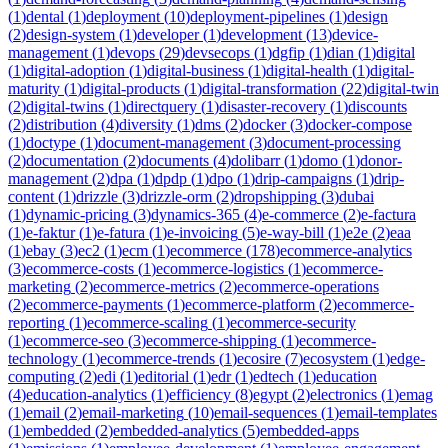
(
1
)
dental
(
1
)
deployment
(
10
)
deployment-pipelines
(
1
)
design
(
2
)
design-system
(
1
)
developer
(
1
)
development
(
13
)
device-
management
(
1
)
devops
(
29
)
devsecops
(
1
)
dgfip
(
1
)
dian
(
1
)
digital
(
1
)
digital-adoption
(
1
)
digital-business
(
1
)
digital-health
(
1
)
digital-
maturity
(
1
)
digital-products
(
1
)
digital-transformation
(
22
)
digital-twin
(
2
)
digital-twins
(
1
)
directquery
(
1
)
disaster-recovery
(
1
)
discounts
(
2
)
distribution
(
4
)
diversity
(
1
)
dms
(
2
)
docker
(
3
)
docker-compose
(
1
)
doctype
(
1
)
document-management
(
3
)
document-processing
(
2
)
documentation
(
2
)
documents
(
4
)
dolibarr
(
1
)
domo
(
1
)
donor-
management
(
2
)
dpa
(
1
)
dpdp
(
1
)
dpo
(
1
)
drip-campaigns
(
1
)
drip-
content
(
1
)
drizzle
(
3
)
drizzle-orm
(
2
)
dropshipping
(
3
)
dubai
(
1
)
dynamic-pricing
(
3
)
dynamics-365
(
4
)
e-commerce
(
2
)
e-factura
(
1
)
e-faktur
(
1
)
e-fatura
(
1
)
e-invoicing
(
5
)
e-way-bill
(
1
)
e2e
(
2
)
eaa
(
1
)
ebay
(
3
)
ec2
(
1
)
ecm
(
1
)
ecommerce
(
178
)
ecommerce-analytics
(
3
)
ecommerce-costs
(
1
)
ecommerce-logistics
(
1
)
ecommerce-
marketing
(
2
)
ecommerce-metrics
(
2
)
ecommerce-operations
(
2
)
ecommerce-payments
(
1
)
ecommerce-platform
(
2
)
ecommerce-
reporting
(
1
)
ecommerce-scaling
(
1
)
ecommerce-security
(
1
)
ecommerce-seo
(
3
)
ecommerce-shipping
(
1
)
ecommerce-
technology
(
1
)
ecommerce-trends
(
1
)
ecosire
(
7
)
ecosystem
(
1
)
edge-
computing
(
2
)
edi
(
1
)
editorial
(
1
)
edr
(
1
)
edtech
(
1
)
education
(
4
)
education-analytics
(
1
)
efficiency
(
8
)
egypt
(
2
)
electronics
(
1
)
emag
(
1
)
email
(
2
)
email-marketing
(
10
)
email-sequences
(
1
)
email-templates
(
1
)
embedded
(
2
)
embedded-analytics
(
5
)
embedded-apps