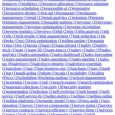
instances
(
1
)
resilience
(
2
)
resource-allocation
(
1
)
resource-planning
(
1
)
resource-scheduling
(
2
)
responsible-ai
(
2
)
responsive
(
2
)
responsive-design
(
1
)
rest-api
(
4
)
restaurant
(
5
)
restaurant-
management
(
1
)
retail
(
13
)
retail-analytics
(
1
)
retention
(
9
)
returns
(
4
)
returns-management
(
2
)
reusable-patterns
(
1
)
revenue
(
10
)
revenue-
management
(
1
)
revenue-optimization
(
1
)
revenue-recognition
(
5
)
reverse-logistics
(
2
)
reviews
(
5
)
rfid
(
2
)
rfm
(
1
)
rfm-analysis
(
1
)
rfp
(
1
)
rfq
(
1
)
rich-results
(
1
)
risk-management
(
7
)
risk-reduction
(
1
)
rls
(
4
)
rohs
(
1
)
roi
(
34
)
roi-optimization
(
1
)
rolling-update
(
1
)
romania
(
1
)
rpa
(
3
)
rsc
(
2
)
russia
(
2
)
saas
(
25
)
saas-pricing
(
1
)
safety
(
2
)
safety-
stock
(
1
)
sage
(
1
)
sage-50
(
2
)
sage-intacct
(
1
)
salary
(
1
)
sales
(
19
)
sales-
analytics
(
3
)
sales-automation
(
1
)
sales-dashboard
(
2
)
sales-forecasting
(
1
)
sales-management
(
1
)
sales-operations
(
1
)
sales-pipeline
(
1
)
sales-
tax
(
8
)
salesforce
(
5
)
salesforce-einstein
(
1
)
salesforce-essentials
(
1
)
sanctions
(
1
)
sap
(
5
)
sap-business-one
(
2
)
sap-hana
(
1
)
sars
(
2
)
sasb
(
1
)
sat
(
1
)
saudi-arabia
(
3
)
sbom
(
1
)
scada
(
1
)
scalability
(
3
)
scaling
(
9
)
sccs
(
2
)
scheduling
(
6
)
schema-markup
(
1
)
school-management
(
1
)
screening
(
1
)
scrum
(
1
)
sdi
(
1
)
search-engine
(
1
)
search-optimization
(
2
)
seasonal-collections
(
1
)
security
(
36
)
security-training
(
1
)
segmentation
(
2
)
selection
(
1
)
self-evolving
(
1
)
self-hosted
(
1
)
self-
service
(
2
)
self-service-bi
(
2
)
seller-metrics
(
1
)
selling
(
1
)
selling-online
(
1
)
selling-platforms
(
1
)
semantic-model
(
1
)
seo
(
16
)
seo-audit
(
1
)
seo-
migration
(
1
)
server
(
1
)
server-components
(
1
)
server-sizing
(
2
)
service
(
1
)
service-contracts
(
1
)
service-efficiency
(
1
)
service-firms
(
1
)
services
(
1
)
setup
(
2
)
sgk
(
1
)
sharding
(
1
)
sharepoint
(
1
)
shein
(
1
)
shift-