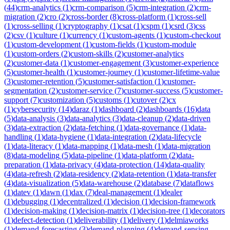
(
44
)
crm-analytics
(
1
)
crm-comparison
(
5
)
crm-integration
(
2
)
crm-
migration
(
2
)
cro
(
2
)
cross-border
(
8
)
cross-platform
(
1
)
cross-sell
(
1
)
cross-selling
(
1
)
cryptography
(
1
)
csat
(
1
)
cspm
(
1
)
csrd
(
3
)
css
(
2
)
csv
(
1
)
culture
(
1
)
currency
(
1
)
custom-agents
(
1
)
custom-checkout
(
1
)
custom-development
(
1
)
custom-fields
(
1
)
custom-module
(
1
)
custom-orders
(
2
)
custom-skills
(
2
)
customer-analytics
(
2
)
customer-data
(
1
)
customer-engagement
(
3
)
customer-experience
(
5
)
customer-health
(
1
)
customer-journey
(
1
)
customer-lifetime-value
(
3
)
customer-retention
(
5
)
customer-satisfaction
(
1
)
customer-
segmentation
(
2
)
customer-service
(
7
)
customer-success
(
5
)
customer-
support
(
7
)
customization
(
5
)
customs
(
1
)
cutover
(
2
)
cx
(
1
)
cybersecurity
(
14
)
daraz
(
1
)
dashboard
(
2
)
dashboards
(
16
)
data
(
5
)
data-analysis
(
3
)
data-analytics
(
3
)
data-cleanup
(
2
)
data-driven
(
3
)
data-extraction
(
2
)
data-fetching
(
1
)
data-governance
(
1
)
data-
handling
(
1
)
data-hygiene
(
1
)
data-integration
(
2
)
data-lifecycle
(
1
)
data-literacy
(
1
)
data-mapping
(
1
)
data-mesh
(
1
)
data-migration
(
8
)
data-modeling
(
5
)
data-pipeline
(
1
)
data-platform
(
2
)
data-
preparation
(
1
)
data-privacy
(
4
)
data-protection
(
14
)
data-quality
(
4
)
data-refresh
(
2
)
data-residency
(
2
)
data-retention
(
1
)
data-transfer
(
4
)
data-visualization
(
5
)
data-warehouse
(
2
)
database
(
7
)
dataflows
(
1
)
datev
(
1
)
dawn
(
1
)
dax
(
7
)
deal-management
(
1
)
dealer
(
1
)
debugging
(
1
)
decentralized
(
1
)
decision
(
1
)
decision-framework
(
1
)
decision-making
(
1
)
decision-matrix
(
1
)
decision-tree
(
1
)
decorators
(
1
)
defect-detection
(
1
)
deliverability
(
1
)
delivery
(
1
)
delmiaworks
(
1
)
demand-forecasting
(
3
)
demand-planning
(
4
)
demand-sensing