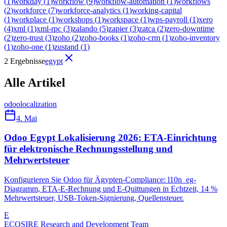
(
1
)
workday
(
1
)
workflow
(
9
)
workflow-automation
(
1
)
workflows
(
2
)
workforce
(
7
)
workforce-analytics
(
1
)
working-capital
(
1
)
workplace
(
1
)
workshops
(
1
)
workspace
(
1
)
wps-payroll
(
1
)
xero
(
4
)
xml
(
1
)
xml-rpc
(
3
)
zalando
(
5
)
zapier
(
3
)
zatca
(
2
)
zero-downtime
(
2
)
zero-trust
(
3
)
zoho
(
2
)
zoho-books
(
1
)
zoho-crm
(
1
)
zoho-inventory
(
1
)
zoho-one
(
1
)
zustand
(
1
)
2 Ergebnisse
egypt
Alle Artikel
odoo
localization
4. Mai
Odoo Egypt Lokalisierung 2026: ETA-Einrichtung
für elektronische Rechnungsstellung und
Mehrwertsteuer
Konfigurieren Sie Odoo für Ägypten-Compliance: l10n_eg-
Diagramm, ETA-E-Rechnung und E-Quittungen in Echtzeit, 14 %
Mehrwertsteuer, USB-Token-Signierung, Quellensteuer.
E
ECOSIRE Research and Development Team