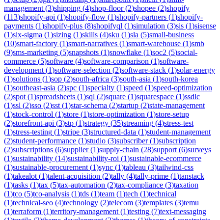
management
(
3
)
shipping
(
4
)
shop-floor
(
2
)
shopee
(
2
)
shopify
(
113
)
shopify-api
(
1
)
shopify-flow
(
1
)
shopify-partners
(
1
)
shopify-
payments
(
1
)
shopify-plus
(
8
)
shopifyql
(
1
)
simulation
(
3
)
sis
(
1
)
sisense
(
1
)
six-sigma
(
1
)
sizing
(
1
)
skills
(
4
)
sku
(
1
)
sla
(
5
)
small-business
(
10
)
smart-factory
(
1
)
smart-narratives
(
1
)
smart-warehouse
(
1
)
smb
(
9
)
sms-marketing
(
5
)
snapshots
(
1
)
snowflake
(
1
)
soc2
(
5
)
social-
commerce
(
5
)
software
(
4
)
software-comparison
(
1
)
software-
development
(
1
)
software-selection
(
2
)
software-stack
(
1
)
solar-energy
(
1
)
solutions
(
1
)
sop
(
2
)
south-africa
(
3
)
south-asia
(
1
)
south-korea
(
1
)
southeast-asia
(
2
)
spc
(
1
)
specialty
(
1
)
speed
(
1
)
speed-optimization
(
2
)
spot
(
1
)
spreadsheets
(
1
)
sql
(
2
)
square
(
1
)
squarespace
(
1
)
ssdlc
(
1
)
ssl
(
2
)
sso
(
2
)
sst
(
1
)
star-schema
(
2
)
startup
(
2
)
state-management
(
1
)
stock-control
(
1
)
store
(
1
)
store-optimization
(
1
)
store-setup
(
2
)
storefront-api
(
3
)
stp
(
1
)
strategy
(
35
)
streaming
(
4
)
stress-test
(
1
)
stress-testing
(
1
)
stripe
(
3
)
structured-data
(
1
)
student-management
(
2
)
student-performance
(
1
)
studio
(
3
)
subscriber
(
1
)
subscription
(
2
)
subscriptions
(
6
)
supplier
(
1
)
supply-chain
(
28
)
support
(
6
)
surveys
(
1
)
sustainability
(
14
)
sustainability-roi
(
1
)
sustainable-ecommerce
(
1
)
sustainable-procurement
(
1
)
sync
(
1
)
tableau
(
3
)
tailwind-css
(
1
)
takealot
(
1
)
talent-acquisition
(
2
)
tally
(
4
)
tally-prime
(
1
)
tanstack
(
1
)
tasks
(
1
)
tax
(
5
)
tax-automation
(
2
)
tax-compliance
(
3
)
taxation
(
1
)
tco
(
5
)
tco-analysis
(
1
)
tds
(
1
)
team
(
1
)
tech
(
1
)
technical
(
1
)
technical-seo
(
4
)
technology
(
2
)
telecom
(
3
)
templates
(
3
)
temu
(
1
)
terraform
(
1
)
territory-management
(
1
)
testing
(
7
)
text-messaging