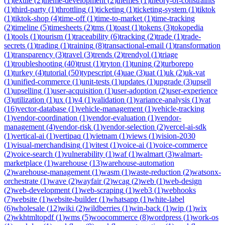
(
1
)
textile
(
2
)
theme-development
(
2
)
themes
(
1
)
theory-of-constraints
(
1
)
third-party
(
1
)
throttling
(
1
)
ticketing
(
1
)
ticketing-system
(
1
)
tiktok
(
1
)
tiktok-shop
(
4
)
time-off
(
1
)
time-to-market
(
1
)
time-tracking
(
2
)
timeline
(
5
)
timesheets
(
2
)
tms
(
1
)
toast
(
1
)
tokens
(
3
)
tokopedia
(
1
)
tools
(
1
)
tourism
(
1
)
traceability
(
6
)
tracking
(
2
)
trade
(
1
)
trade-
secrets
(
1
)
trading
(
1
)
training
(
8
)
transactional-email
(
1
)
transformation
(
1
)
transparency
(
3
)
travel
(
3
)
trends
(
2
)
trendyol
(
1
)
triage
(
1
)
troubleshooting
(
40
)
trust
(
1
)
tryton
(
1
)
tuning
(
2
)
turborepo
(
1
)
turkey
(
4
)
tutorial
(
50
)
typescript
(
4
)
uae
(
3
)
uat
(
1
)
uk
(
2
)
uk-vat
(
1
)
unified-commerce
(
1
)
unit-tests
(
1
)
updates
(
1
)
upgrade
(
3
)
upsell
(
1
)
upselling
(
1
)
user-acquisition
(
1
)
user-adoption
(
2
)
user-experience
(
3
)
utilization
(
1
)
ux
(
1
)
v4
(
1
)
validation
(
1
)
variance-analysis
(
1
)
vat
(
16
)
vector-database
(
1
)
vehicle-management
(
1
)
vehicle-tracking
(
1
)
vendor-coordination
(
1
)
vendor-evaluation
(
1
)
vendor-
management
(
4
)
vendor-risk
(
1
)
vendor-selection
(
2
)
vercel-ai-sdk
(
1
)
vertical-ai
(
1
)
vertipaq
(
1
)
vietnam
(
1
)
views
(
1
)
vision-2030
(
1
)
visual-merchandising
(
1
)
vitest
(
1
)
voice-ai
(
1
)
voice-commerce
(
2
)
voice-search
(
1
)
vulnerability
(
1
)
waf
(
1
)
walmart
(
3
)
walmart-
marketplace
(
1
)
warehouse
(
13
)
warehouse-automation
(
2
)
warehouse-management
(
1
)
wasm
(
1
)
waste-reduction
(
2
)
watsonx-
orchestrate
(
1
)
wave
(
2
)
wayfair
(
2
)
wcag
(
2
)
web
(
1
)
web-design
(
2
)
web-development
(
1
)
web-scraping
(
1
)
web3
(
1
)
webhooks
(
7
)
website
(
1
)
website-builder
(
1
)
whatsapp
(
1
)
white-label
(
6
)
wholesale
(
12
)
wiki
(
2
)
wildberries
(
1
)
win-back
(
1
)
wip
(
1
)
wix
(
2
)
wkhtmltopdf
(
1
)
wms
(
5
)
woocommerce
(
8
)
wordpress
(
1
)
work-os