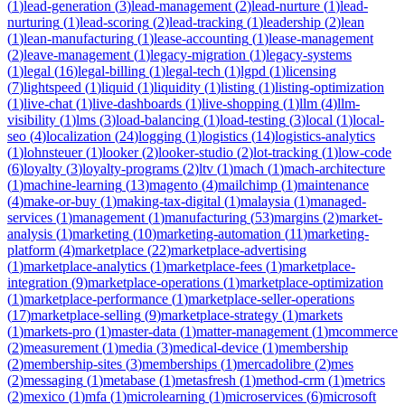
(
1
)
lead-generation
(
3
)
lead-management
(
2
)
lead-nurture
(
1
)
lead-
nurturing
(
1
)
lead-scoring
(
2
)
lead-tracking
(
1
)
leadership
(
2
)
lean
(
1
)
lean-manufacturing
(
1
)
lease-accounting
(
1
)
lease-management
(
2
)
leave-management
(
1
)
legacy-migration
(
1
)
legacy-systems
(
1
)
legal
(
16
)
legal-billing
(
1
)
legal-tech
(
1
)
lgpd
(
1
)
licensing
(
7
)
lightspeed
(
1
)
liquid
(
1
)
liquidity
(
1
)
listing
(
1
)
listing-optimization
(
1
)
live-chat
(
1
)
live-dashboards
(
1
)
live-shopping
(
1
)
llm
(
4
)
llm-
visibility
(
1
)
lms
(
3
)
load-balancing
(
1
)
load-testing
(
3
)
local
(
1
)
local-
seo
(
4
)
localization
(
24
)
logging
(
1
)
logistics
(
14
)
logistics-analytics
(
1
)
lohnsteuer
(
1
)
looker
(
2
)
looker-studio
(
2
)
lot-tracking
(
1
)
low-code
(
6
)
loyalty
(
3
)
loyalty-programs
(
2
)
ltv
(
1
)
mach
(
1
)
mach-architecture
(
1
)
machine-learning
(
13
)
magento
(
4
)
mailchimp
(
1
)
maintenance
(
4
)
make-or-buy
(
1
)
making-tax-digital
(
1
)
malaysia
(
1
)
managed-
services
(
1
)
management
(
1
)
manufacturing
(
53
)
margins
(
2
)
market-
analysis
(
1
)
marketing
(
10
)
marketing-automation
(
11
)
marketing-
platform
(
4
)
marketplace
(
22
)
marketplace-advertising
(
1
)
marketplace-analytics
(
1
)
marketplace-fees
(
1
)
marketplace-
integration
(
9
)
marketplace-operations
(
1
)
marketplace-optimization
(
1
)
marketplace-performance
(
1
)
marketplace-seller-operations
(
17
)
marketplace-selling
(
9
)
marketplace-strategy
(
1
)
markets
(
1
)
markets-pro
(
1
)
master-data
(
1
)
matter-management
(
1
)
mcommerce
(
2
)
measurement
(
1
)
media
(
3
)
medical-device
(
1
)
membership
(
2
)
membership-sites
(
3
)
memberships
(
1
)
mercadolibre
(
2
)
mes
(
2
)
messaging
(
1
)
metabase
(
1
)
metasfresh
(
1
)
method-crm
(
1
)
metrics
(
2
)
mexico
(
1
)
mfa
(
1
)
microlearning
(
1
)
microservices
(
6
)
microsoft