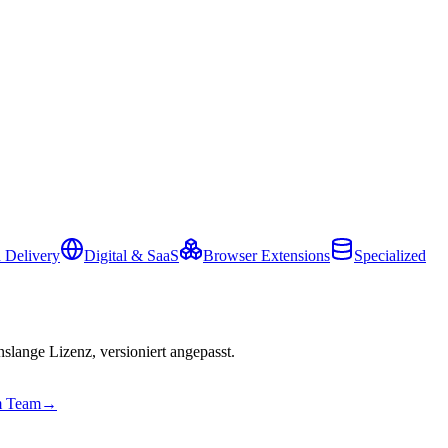
 Delivery
Digital & SaaS
Browser Extensions
Specialized
slange Lizenz, versioniert angepasst.
em Team
→