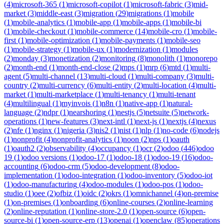
(
4
)
microsoft-365
(
1
)
microsoft-copilot
(
1
)
microsoft-fabric
(
3
)
mid-
market
(
3
)
middle-east
(
3
)
migration
(
29
)
migrations
(
1
)
mobile
(
1
)
mobile-analytics
(
1
)
mobile-app
(
1
)
mobile-apps
(
1
)
mobile-bi
(
1
)
mobile-checkout
(
1
)
mobile-commerce
(
14
)
mobile-cro
(
1
)
mobile-
first
(
1
)
mobile-optimization
(
1
)
mobile-payments
(
1
)
mobile-seo
(
1
)
mobile-strategy
(
1
)
mobile-ux
(
1
)
modernization
(
1
)
modules
(
2
)
monday
(
3
)
monetization
(
2
)
monitoring
(
8
)
monolith
(
1
)
monorepo
(
2
)
month-end
(
1
)
month-end-close
(
2
)
mps
(
1
)
mrp
(
6
)
mtd
(
1
)
multi-
agent
(
5
)
multi-channel
(
13
)
multi-cloud
(
1
)
multi-company
(
3
)
multi-
country
(
2
)
multi-currency
(
6
)
multi-entity
(
2
)
multi-location
(
4
)
multi-
market
(
1
)
multi-marketplace
(
1
)
multi-tenancy
(
1
)
multi-tenant
(
4
)
multilingual
(
1
)
myinvois
(
1
)
n8n
(
1
)
native-app
(
1
)
natural-
language
(
2
)
ndpr
(
1
)
nearshoring
(
1
)
nestjs
(
5
)
netsuite
(
5
)
network-
operations
(
1
)
new-features
(
3
)
next-intl
(
1
)
next-js
(
1
)
nextjs
(
4
)
nexus
(
2
)
nfe
(
1
)
nginx
(
1
)
nigeria
(
3
)
nis2
(
1
)
nist
(
1
)
nlp
(
1
)
no-code
(
6
)
nodejs
(
1
)
nonprofit
(
4
)
nonprofit-analytics
(
1
)
noon
(
2
)
nps
(
1
)
oauth
(
1
)
oauth2
(
2
)
observability
(
4
)
occupancy
(
1
)
ocr
(
2
)
odoo
(
446
)
odoo
19
(
1
)
odoo versions
(
1
)
odoo-17
(
1
)
odoo-18
(
1
)
odoo-19
(
16
)
odoo-
accounting
(
6
)
odoo-crm
(
5
)
odoo-development
(
8
)
odoo-
implementation
(
1
)
odoo-integration
(
1
)
odoo-inventory
(
5
)
odoo-iot
(
1
)
odoo-manufacturing
(
4
)
odoo-modules
(
1
)
odoo-pos
(
1
)
odoo-
studio
(
1
)
oee
(
2
)
ofbiz
(
1
)
oidc
(
2
)
okrs
(
1
)
omnichannel
(
4
)
on-premise
(
1
)
on-premises
(
1
)
onboarding
(
6
)
online-courses
(
2
)
online-learning
(
2
)
online-reputation
(
1
)
online-store-2.0
(
1
)
open-source
(
6
)
open-
source-bi
(
1
)
open-source-erp
(
13
)
openai
(
1
)
openclaw
(
85
)
operations