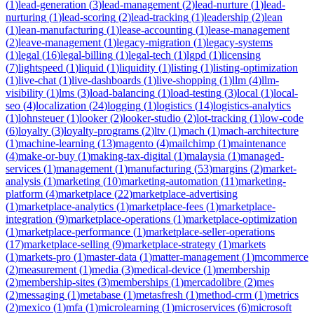
(
1
)
lead-generation
(
3
)
lead-management
(
2
)
lead-nurture
(
1
)
lead-
nurturing
(
1
)
lead-scoring
(
2
)
lead-tracking
(
1
)
leadership
(
2
)
lean
(
1
)
lean-manufacturing
(
1
)
lease-accounting
(
1
)
lease-management
(
2
)
leave-management
(
1
)
legacy-migration
(
1
)
legacy-systems
(
1
)
legal
(
16
)
legal-billing
(
1
)
legal-tech
(
1
)
lgpd
(
1
)
licensing
(
7
)
lightspeed
(
1
)
liquid
(
1
)
liquidity
(
1
)
listing
(
1
)
listing-optimization
(
1
)
live-chat
(
1
)
live-dashboards
(
1
)
live-shopping
(
1
)
llm
(
4
)
llm-
visibility
(
1
)
lms
(
3
)
load-balancing
(
1
)
load-testing
(
3
)
local
(
1
)
local-
seo
(
4
)
localization
(
24
)
logging
(
1
)
logistics
(
14
)
logistics-analytics
(
1
)
lohnsteuer
(
1
)
looker
(
2
)
looker-studio
(
2
)
lot-tracking
(
1
)
low-code
(
6
)
loyalty
(
3
)
loyalty-programs
(
2
)
ltv
(
1
)
mach
(
1
)
mach-architecture
(
1
)
machine-learning
(
13
)
magento
(
4
)
mailchimp
(
1
)
maintenance
(
4
)
make-or-buy
(
1
)
making-tax-digital
(
1
)
malaysia
(
1
)
managed-
services
(
1
)
management
(
1
)
manufacturing
(
53
)
margins
(
2
)
market-
analysis
(
1
)
marketing
(
10
)
marketing-automation
(
11
)
marketing-
platform
(
4
)
marketplace
(
22
)
marketplace-advertising
(
1
)
marketplace-analytics
(
1
)
marketplace-fees
(
1
)
marketplace-
integration
(
9
)
marketplace-operations
(
1
)
marketplace-optimization
(
1
)
marketplace-performance
(
1
)
marketplace-seller-operations
(
17
)
marketplace-selling
(
9
)
marketplace-strategy
(
1
)
markets
(
1
)
markets-pro
(
1
)
master-data
(
1
)
matter-management
(
1
)
mcommerce
(
2
)
measurement
(
1
)
media
(
3
)
medical-device
(
1
)
membership
(
2
)
membership-sites
(
3
)
memberships
(
1
)
mercadolibre
(
2
)
mes
(
2
)
messaging
(
1
)
metabase
(
1
)
metasfresh
(
1
)
method-crm
(
1
)
metrics
(
2
)
mexico
(
1
)
mfa
(
1
)
microlearning
(
1
)
microservices
(
6
)
microsoft