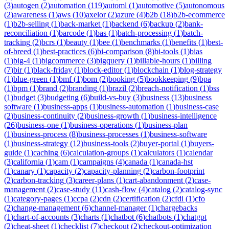
(
3
)
autogen
(
2
)
automation
(
119
)
automl
(
1
)
automotive
(
5
)
autonomous
(
2
)
awareness
(
1
)
aws
(
10
)
axelor
(
2
)
azure
(
4
)
b2b
(
18
)
b2b-ecommerce
(
1
)
b2b-selling
(
1
)
back-market
(
1
)
backend
(
6
)
backup
(
2
)
bank-
reconciliation
(
1
)
barcode
(
1
)
bas
(
1
)
batch-processing
(
1
)
batch-
tracking
(
2
)
bcrs
(
1
)
beauty
(
1
)
bee
(
1
)
benchmarks
(
1
)
benefits
(
1
)
best-
of-breed
(
1
)
best-practices
(
6
)
bi-comparison
(
8
)
bi-tools
(
1
)
bias
(
1
)
big-4
(
1
)
bigcommerce
(
3
)
bigquery
(
1
)
billable-hours
(
1
)
billing
(
7
)
bir
(
1
)
black-friday
(
1
)
block-editor
(
1
)
blockchain
(
1
)
blog-strategy
(
1
)
blue-green
(
1
)
bmf
(
1
)
bom
(
2
)
booking
(
5
)
bookkeeping
(
9
)
bpa
(
1
)
bpm
(
1
)
brand
(
2
)
branding
(
1
)
brazil
(
2
)
breach-notification
(
1
)
bss
(
1
)
budget
(
3
)
budgeting
(
6
)
build-vs-buy
(
3
)
business
(
13
)
business
software
(
1
)
business-apps
(
1
)
business-automation
(
1
)
business-case
(
2
)
business-continuity
(
2
)
business-growth
(
1
)
business-intelligence
(
26
)
business-one
(
1
)
business-operations
(
1
)
business-plan
(
1
)
business-process
(
8
)
business-processes
(
1
)
business-software
(
1
)
business-strategy
(
12
)
business-tools
(
2
)
buyer-portal
(
1
)
buyers-
guide
(
1
)
caching
(
6
)
calculation-groups
(
1
)
calculators
(
1
)
calendar
(
3
)
california
(
1
)
cam
(
1
)
campaigns
(
4
)
canada
(
1
)
canada-hst
(
1
)
canary
(
1
)
capacity
(
2
)
capacity-planning
(
2
)
carbon-footprint
(
2
)
carbon-tracking
(
3
)
career-plans
(
1
)
cart-abandonment
(
2
)
case-
management
(
2
)
case-study
(
11
)
cash-flow
(
4
)
catalog
(
2
)
catalog-sync
(
1
)
category-pages
(
1
)
ccpa
(
2
)
cdn
(
2
)
certification
(
2
)
cfdi
(
1
)
cfo
(
2
)
change-management
(
6
)
channel-manager
(
1
)
chargebacks
(
1
)
chart-of-accounts
(
3
)
charts
(
1
)
chatbot
(
6
)
chatbots
(
1
)
chatgpt
(
2
)
cheat-sheet
(
1
)
checklist
(
7
)
checkout
(
2
)
checkout-optimization