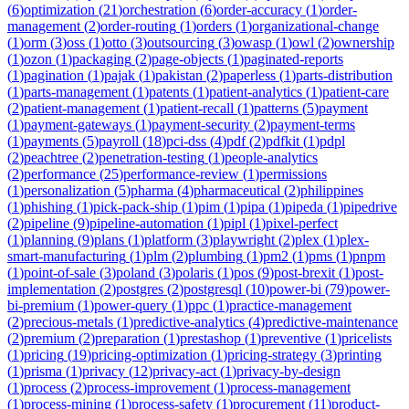
(
6
)
optimization
(
21
)
orchestration
(
6
)
order-accuracy
(
1
)
order-
management
(
2
)
order-routing
(
1
)
orders
(
1
)
organizational-change
(
1
)
orm
(
3
)
oss
(
1
)
otto
(
3
)
outsourcing
(
3
)
owasp
(
1
)
owl
(
2
)
ownership
(
1
)
ozon
(
1
)
packaging
(
2
)
page-objects
(
1
)
paginated-reports
(
1
)
pagination
(
1
)
pajak
(
1
)
pakistan
(
2
)
paperless
(
1
)
parts-distribution
(
1
)
parts-management
(
1
)
patents
(
1
)
patient-analytics
(
1
)
patient-care
(
2
)
patient-management
(
1
)
patient-recall
(
1
)
patterns
(
5
)
payment
(
1
)
payment-gateways
(
1
)
payment-security
(
2
)
payment-terms
(
1
)
payments
(
5
)
payroll
(
18
)
pci-dss
(
4
)
pdf
(
2
)
pdfkit
(
1
)
pdpl
(
2
)
peachtree
(
2
)
penetration-testing
(
1
)
people-analytics
(
2
)
performance
(
25
)
performance-review
(
1
)
permissions
(
1
)
personalization
(
5
)
pharma
(
4
)
pharmaceutical
(
2
)
philippines
(
1
)
phishing
(
1
)
pick-pack-ship
(
1
)
pim
(
1
)
pipa
(
1
)
pipeda
(
1
)
pipedrive
(
2
)
pipeline
(
9
)
pipeline-automation
(
1
)
pipl
(
1
)
pixel-perfect
(
1
)
planning
(
9
)
plans
(
1
)
platform
(
3
)
playwright
(
2
)
plex
(
1
)
plex-
smart-manufacturing
(
1
)
plm
(
2
)
plumbing
(
1
)
pm2
(
1
)
pms
(
1
)
pnpm
(
1
)
point-of-sale
(
3
)
poland
(
3
)
polaris
(
1
)
pos
(
9
)
post-brexit
(
1
)
post-
implementation
(
2
)
postgres
(
2
)
postgresql
(
10
)
power-bi
(
79
)
power-
bi-premium
(
1
)
power-query
(
1
)
ppc
(
1
)
practice-management
(
2
)
precious-metals
(
1
)
predictive-analytics
(
4
)
predictive-maintenance
(
2
)
premium
(
2
)
preparation
(
1
)
prestashop
(
1
)
preventive
(
1
)
pricelists
(
1
)
pricing
(
19
)
pricing-optimization
(
1
)
pricing-strategy
(
3
)
printing
(
1
)
prisma
(
1
)
privacy
(
12
)
privacy-act
(
1
)
privacy-by-design
(
1
)
process
(
2
)
process-improvement
(
1
)
process-management
(
1
)
process-mining
(
1
)
process-safety
(
1
)
procurement
(
11
)
product-