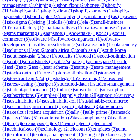
management
(
3
)
shipping
(
4
)
shop-floor
(
2
)
shopee
(
2
)
shopify
(
113
)
shopify-api
(
1
)
shopify-flow
(
1
)
shopify-partners
(
1
)
shopify-
payments
(
1
)
shopify-plus
(
8
)
shopifyql
(
1
)
simulation
(
3
)
sis
(
1
)
sisense
(
1
)
six-sigma
(
1
)
sizing
(
1
)
skills
(
4
)
sku
(
1
)
sla
(
5
)
small-business
(
10
)
smart-factory
(
1
)
smart-narratives
(
1
)
smart-warehouse
(
1
)
smb
(
9
)
sms-marketing
(
5
)
snapshots
(
1
)
snowflake
(
1
)
soc2
(
5
)
social-
commerce
(
5
)
software
(
4
)
software-comparison
(
1
)
software-
development
(
1
)
software-selection
(
2
)
software-stack
(
1
)
solar-energy
(
1
)
solutions
(
1
)
sop
(
2
)
south-africa
(
3
)
south-asia
(
1
)
south-korea
(
1
)
southeast-asia
(
2
)
spc
(
1
)
specialty
(
1
)
speed
(
1
)
speed-optimization
(
2
)
spot
(
1
)
spreadsheets
(
1
)
sql
(
2
)
square
(
1
)
squarespace
(
1
)
ssdlc
(
1
)
ssl
(
2
)
sso
(
2
)
sst
(
1
)
star-schema
(
2
)
startup
(
2
)
state-management
(
1
)
stock-control
(
1
)
store
(
1
)
store-optimization
(
1
)
store-setup
(
2
)
storefront-api
(
3
)
stp
(
1
)
strategy
(
35
)
streaming
(
4
)
stress-test
(
1
)
stress-testing
(
1
)
stripe
(
3
)
structured-data
(
1
)
student-management
(
2
)
student-performance
(
1
)
studio
(
3
)
subscriber
(
1
)
subscription
(
2
)
subscriptions
(
6
)
supplier
(
1
)
supply-chain
(
28
)
support
(
6
)
surveys
(
1
)
sustainability
(
14
)
sustainability-roi
(
1
)
sustainable-ecommerce
(
1
)
sustainable-procurement
(
1
)
sync
(
1
)
tableau
(
3
)
tailwind-css
(
1
)
takealot
(
1
)
talent-acquisition
(
2
)
tally
(
4
)
tally-prime
(
1
)
tanstack
(
1
)
tasks
(
1
)
tax
(
5
)
tax-automation
(
2
)
tax-compliance
(
3
)
taxation
(
1
)
tco
(
5
)
tco-analysis
(
1
)
tds
(
1
)
team
(
1
)
tech
(
1
)
technical
(
1
)
technical-seo
(
4
)
technology
(
2
)
telecom
(
3
)
templates
(
3
)
temu
(
1
)
terraform
(
1
)
territory-management
(
1
)
testing
(
7
)
text-messaging