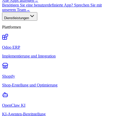
Alle Apps anzeigen
→
Benötigen Sie eine benutzerdefinierte App? Sprechen Sie mit
unserem Team
→
Dienstleistungen
Plattformen
Odoo ERP
Implementierung und Integration
Shopify
Shop-Erstellung und Optimierung
OpenClaw KI
KI-Agenten-Bereitstellung