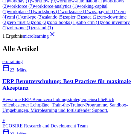
(
1
)
workday
(
1
)
workflow
(
9
)
workflow-automation
(
1
)
workflows
(
2
)
workforce
(
7
)
workforce-analytics
(
1
)
working-capital
(
1
)
workplace
(
1
)
workshops
(
1
)
workspace
(
1
)
wps-payroll
(
1
)
xero
(
4
)
xml
(
1
)
xml-rpc
(
3
)
zalando
(
5
)
zapier
(
3
)
zatca
(
2
)
zero-downtime
(
2
)
zero-trust
(
3
)
zoho
(
2
)
zoho-books
(
1
)
zoho-crm
(
1
)
zoho-inventory
(
1
)
zoho-one
(
1
)
zustand
(
1
)
1 Ergebnis
microlearning
Alle Artikel
erp
training
23. März
ERP-Benutzerschulung: Best Practices für maximale
Akzeptanz
Bewährte ERP-Benutzerschulungsstrategien, einschließlich
rollenbasierter Lehrpläne, Train-the-Trainer-Programme, Sandbox-
Umgebungen, Microlearning und fortlaufender Support.
E
ECOSIRE Research and Development Team