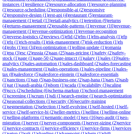
instances
(
1
)
resilience
(
2
)
resource-allocation
(
1
)
resource-planning
(
1
)
resource-scheduling
(
2
)
responsible-ai
(
2
)
responsive
(
2
)
responsive-design
(
1
)
rest-api
(
4
)
restaurant
(
5
)
restaurant-
management
(
1
)
retail
(
13
)
retail-analytics
(
1
)
retention
(
9
)
returns
(
4
)
returns-management
(
2
)
reusable-patterns
(
1
)
revenue
(
10
)
revenue-
management
(
1
)
revenue-optimization
(
1
)
revenue-recognition
(
5
)
reverse-logistics
(
2
)
reviews
(
5
)
rfid
(
2
)
rfm
(
1
)
rfm-analysis
(
1
)
rfp
(
1
)
rfq
(
1
)
rich-results
(
1
)
risk-management
(
7
)
risk-reduction
(
1
)
rls
(
4
)
rohs
(
1
)
roi
(
34
)
roi-optimization
(
1
)
rolling-update
(
1
)
romania
(
1
)
rpa
(
3
)
rsc
(
2
)
russia
(
2
)
saas
(
25
)
saas-pricing
(
1
)
safety
(
2
)
safety-
stock
(
1
)
sage
(
1
)
sage-50
(
2
)
sage-intacct
(
1
)
salary
(
1
)
sales
(
19
)
sales-
analytics
(
3
)
sales-automation
(
1
)
sales-dashboard
(
2
)
sales-forecasting
(
1
)
sales-management
(
1
)
sales-operations
(
1
)
sales-pipeline
(
1
)
sales-
tax
(
8
)
salesforce
(
5
)
salesforce-einstein
(
1
)
salesforce-essentials
(
1
)
sanctions
(
1
)
sap
(
5
)
sap-business-one
(
2
)
sap-hana
(
1
)
sars
(
2
)
sasb
(
1
)
sat
(
1
)
saudi-arabia
(
3
)
sbom
(
1
)
scada
(
1
)
scalability
(
3
)
scaling
(
9
)
sccs
(
2
)
scheduling
(
6
)
schema-markup
(
1
)
school-management
(
1
)
screening
(
1
)
scrum
(
1
)
sdi
(
1
)
search-engine
(
1
)
search-optimization
(
2
)
seasonal-collections
(
1
)
security
(
36
)
security-training
(
1
)
segmentation
(
2
)
selection
(
1
)
self-evolving
(
1
)
self-hosted
(
1
)
self-
service
(
2
)
self-service-bi
(
2
)
seller-metrics
(
1
)
selling
(
1
)
selling-online
(
1
)
selling-platforms
(
1
)
semantic-model
(
1
)
seo
(
16
)
seo-audit
(
1
)
seo-
migration
(
1
)
server
(
1
)
server-components
(
1
)
server-sizing
(
2
)
service
(
1
)
service-contracts
(
1
)
service-efficiency
(
1
)
service-firms
(
1
)
services
(
1
)
setup
(
2
)
sgk
(
1
)
sharding
(
1
)
sharepoint
(
1
)
shein
(
1
)
shift-