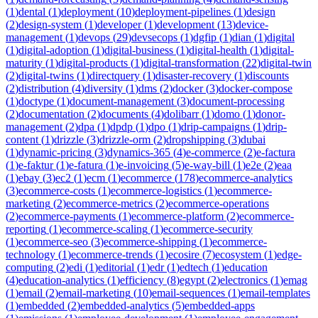
(
1
)
dental
(
1
)
deployment
(
10
)
deployment-pipelines
(
1
)
design
(
2
)
design-system
(
1
)
developer
(
1
)
development
(
13
)
device-
management
(
1
)
devops
(
29
)
devsecops
(
1
)
dgfip
(
1
)
dian
(
1
)
digital
(
1
)
digital-adoption
(
1
)
digital-business
(
1
)
digital-health
(
1
)
digital-
maturity
(
1
)
digital-products
(
1
)
digital-transformation
(
22
)
digital-twin
(
2
)
digital-twins
(
1
)
directquery
(
1
)
disaster-recovery
(
1
)
discounts
(
2
)
distribution
(
4
)
diversity
(
1
)
dms
(
2
)
docker
(
3
)
docker-compose
(
1
)
doctype
(
1
)
document-management
(
3
)
document-processing
(
2
)
documentation
(
2
)
documents
(
4
)
dolibarr
(
1
)
domo
(
1
)
donor-
management
(
2
)
dpa
(
1
)
dpdp
(
1
)
dpo
(
1
)
drip-campaigns
(
1
)
drip-
content
(
1
)
drizzle
(
3
)
drizzle-orm
(
2
)
dropshipping
(
3
)
dubai
(
1
)
dynamic-pricing
(
3
)
dynamics-365
(
4
)
e-commerce
(
2
)
e-factura
(
1
)
e-faktur
(
1
)
e-fatura
(
1
)
e-invoicing
(
5
)
e-way-bill
(
1
)
e2e
(
2
)
eaa
(
1
)
ebay
(
3
)
ec2
(
1
)
ecm
(
1
)
ecommerce
(
178
)
ecommerce-analytics
(
3
)
ecommerce-costs
(
1
)
ecommerce-logistics
(
1
)
ecommerce-
marketing
(
2
)
ecommerce-metrics
(
2
)
ecommerce-operations
(
2
)
ecommerce-payments
(
1
)
ecommerce-platform
(
2
)
ecommerce-
reporting
(
1
)
ecommerce-scaling
(
1
)
ecommerce-security
(
1
)
ecommerce-seo
(
3
)
ecommerce-shipping
(
1
)
ecommerce-
technology
(
1
)
ecommerce-trends
(
1
)
ecosire
(
7
)
ecosystem
(
1
)
edge-
computing
(
2
)
edi
(
1
)
editorial
(
1
)
edr
(
1
)
edtech
(
1
)
education
(
4
)
education-analytics
(
1
)
efficiency
(
8
)
egypt
(
2
)
electronics
(
1
)
emag
(
1
)
email
(
2
)
email-marketing
(
10
)
email-sequences
(
1
)
email-templates
(
1
)
embedded
(
2
)
embedded-analytics
(
5
)
embedded-apps