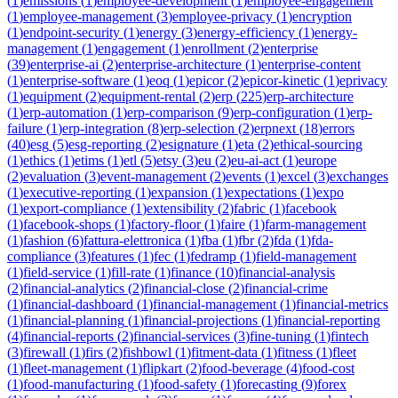
(
1
)
emissions
(
1
)
employee-development
(
1
)
employee-engagement
(
1
)
employee-management
(
3
)
employee-privacy
(
1
)
encryption
(
1
)
endpoint-security
(
1
)
energy
(
3
)
energy-efficiency
(
1
)
energy-
management
(
1
)
engagement
(
1
)
enrollment
(
2
)
enterprise
(
39
)
enterprise-ai
(
2
)
enterprise-architecture
(
1
)
enterprise-content
(
1
)
enterprise-software
(
1
)
eoq
(
1
)
epicor
(
2
)
epicor-kinetic
(
1
)
eprivacy
(
1
)
equipment
(
2
)
equipment-rental
(
2
)
erp
(
225
)
erp-architecture
(
1
)
erp-automation
(
1
)
erp-comparison
(
9
)
erp-configuration
(
1
)
erp-
failure
(
1
)
erp-integration
(
8
)
erp-selection
(
2
)
erpnext
(
18
)
errors
(
40
)
esg
(
5
)
esg-reporting
(
2
)
esignature
(
1
)
eta
(
2
)
ethical-sourcing
(
1
)
ethics
(
1
)
etims
(
1
)
etl
(
5
)
etsy
(
3
)
eu
(
2
)
eu-ai-act
(
1
)
europe
(
2
)
evaluation
(
3
)
event-management
(
2
)
events
(
1
)
excel
(
3
)
exchanges
(
1
)
executive-reporting
(
1
)
expansion
(
1
)
expectations
(
1
)
expo
(
1
)
export-compliance
(
1
)
extensibility
(
2
)
fabric
(
1
)
facebook
(
1
)
facebook-shops
(
1
)
factory-floor
(
1
)
faire
(
1
)
farm-management
(
1
)
fashion
(
6
)
fattura-elettronica
(
1
)
fba
(
1
)
fbr
(
2
)
fda
(
1
)
fda-
compliance
(
3
)
features
(
1
)
fec
(
1
)
fedramp
(
1
)
field-management
(
1
)
field-service
(
1
)
fill-rate
(
1
)
finance
(
10
)
financial-analysis
(
2
)
financial-analytics
(
2
)
financial-close
(
2
)
financial-crime
(
1
)
financial-dashboard
(
1
)
financial-management
(
1
)
financial-metrics
(
1
)
financial-planning
(
1
)
financial-projections
(
1
)
financial-reporting
(
4
)
financial-reports
(
2
)
financial-services
(
3
)
fine-tuning
(
1
)
fintech
(
3
)
firewall
(
1
)
firs
(
2
)
fishbowl
(
1
)
fitment-data
(
1
)
fitness
(
1
)
fleet
(
1
)
fleet-management
(
1
)
flipkart
(
2
)
food-beverage
(
4
)
food-cost
(
1
)
food-manufacturing
(
1
)
food-safety
(
1
)
forecasting
(
9
)
forex