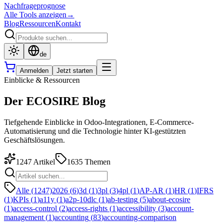
Nachfrageprognose
Alle Tools anzeigen
→
Blog
Ressourcen
Kontakt
de
Anmelden
Jetzt starten
Einblicke & Ressourcen
Der ECOSIRE Blog
Tiefgehende Einblicke in Odoo-Integrationen, E-Commerce-
Automatisierung und die Technologie hinter KI-gestützten
Geschäftslösungen.
1247
Artikel
1635
Themen
Alle (1247)
2026
(
6
)
3d
(
1
)
3pl
(
3
)
4pl
(
1
)
AP-AR
(
1
)
HR
(
1
)
IFRS
(
1
)
KPIs
(
1
)
a11y
(
1
)
a2p-10dlc
(
1
)
ab-testing
(
5
)
about-ecosire
(
1
)
access-control
(
2
)
access-rights
(
1
)
accessibility
(
3
)
account-
management
(
1
)
accounting
(
83
)
accounting-comparison