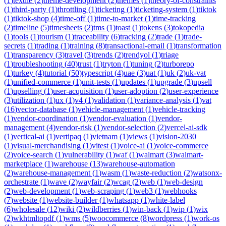
(
1
)
textile
(
2
)
theme-development
(
2
)
themes
(
1
)
theory-of-constraints
(
1
)
third-party
(
1
)
throttling
(
1
)
ticketing
(
1
)
ticketing-system
(
1
)
tiktok
(
1
)
tiktok-shop
(
4
)
time-off
(
1
)
time-to-market
(
1
)
time-tracking
(
2
)
timeline
(
5
)
timesheets
(
2
)
tms
(
1
)
toast
(
1
)
tokens
(
3
)
tokopedia
(
1
)
tools
(
1
)
tourism
(
1
)
traceability
(
6
)
tracking
(
2
)
trade
(
1
)
trade-
secrets
(
1
)
trading
(
1
)
training
(
8
)
transactional-email
(
1
)
transformation
(
1
)
transparency
(
3
)
travel
(
3
)
trends
(
2
)
trendyol
(
1
)
triage
(
1
)
troubleshooting
(
40
)
trust
(
1
)
tryton
(
1
)
tuning
(
2
)
turborepo
(
1
)
turkey
(
4
)
tutorial
(
50
)
typescript
(
4
)
uae
(
3
)
uat
(
1
)
uk
(
2
)
uk-vat
(
1
)
unified-commerce
(
1
)
unit-tests
(
1
)
updates
(
1
)
upgrade
(
3
)
upsell
(
1
)
upselling
(
1
)
user-acquisition
(
1
)
user-adoption
(
2
)
user-experience
(
3
)
utilization
(
1
)
ux
(
1
)
v4
(
1
)
validation
(
1
)
variance-analysis
(
1
)
vat
(
16
)
vector-database
(
1
)
vehicle-management
(
1
)
vehicle-tracking
(
1
)
vendor-coordination
(
1
)
vendor-evaluation
(
1
)
vendor-
management
(
4
)
vendor-risk
(
1
)
vendor-selection
(
2
)
vercel-ai-sdk
(
1
)
vertical-ai
(
1
)
vertipaq
(
1
)
vietnam
(
1
)
views
(
1
)
vision-2030
(
1
)
visual-merchandising
(
1
)
vitest
(
1
)
voice-ai
(
1
)
voice-commerce
(
2
)
voice-search
(
1
)
vulnerability
(
1
)
waf
(
1
)
walmart
(
3
)
walmart-
marketplace
(
1
)
warehouse
(
13
)
warehouse-automation
(
2
)
warehouse-management
(
1
)
wasm
(
1
)
waste-reduction
(
2
)
watsonx-
orchestrate
(
1
)
wave
(
2
)
wayfair
(
2
)
wcag
(
2
)
web
(
1
)
web-design
(
2
)
web-development
(
1
)
web-scraping
(
1
)
web3
(
1
)
webhooks
(
7
)
website
(
1
)
website-builder
(
1
)
whatsapp
(
1
)
white-label
(
6
)
wholesale
(
12
)
wiki
(
2
)
wildberries
(
1
)
win-back
(
1
)
wip
(
1
)
wix
(
2
)
wkhtmltopdf
(
1
)
wms
(
5
)
woocommerce
(
8
)
wordpress
(
1
)
work-os