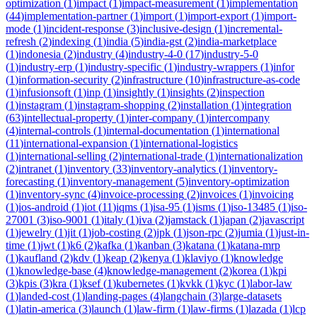
optimization
(
1
)
impact
(
1
)
impact-measurement
(
1
)
implementation
(
44
)
implementation-partner
(
1
)
import
(
1
)
import-export
(
1
)
import-
mode
(
1
)
incident-response
(
3
)
inclusive-design
(
1
)
incremental-
refresh
(
2
)
indexing
(
1
)
india
(
5
)
india-gst
(
2
)
india-marketplace
(
1
)
indonesia
(
2
)
industry
(
4
)
industry-4-0
(
17
)
industry-5-0
(
1
)
industry-erp
(
1
)
industry-specific
(
1
)
industry-wrappers
(
1
)
infor
(
1
)
information-security
(
2
)
infrastructure
(
10
)
infrastructure-as-code
(
1
)
infusionsoft
(
1
)
inp
(
1
)
insightly
(
1
)
insights
(
2
)
inspection
(
1
)
instagram
(
1
)
instagram-shopping
(
2
)
installation
(
1
)
integration
(
63
)
intellectual-property
(
1
)
inter-company
(
1
)
intercompany
(
4
)
internal-controls
(
1
)
internal-documentation
(
1
)
international
(
11
)
international-expansion
(
1
)
international-logistics
(
1
)
international-selling
(
2
)
international-trade
(
1
)
internationalization
(
2
)
intranet
(
1
)
inventory
(
33
)
inventory-analytics
(
1
)
inventory-
forecasting
(
1
)
inventory-management
(
5
)
inventory-optimization
(
1
)
inventory-sync
(
4
)
invoice-processing
(
2
)
invoices
(
1
)
invoicing
(
1
)
ios-android
(
1
)
iot
(
11
)
iqms
(
1
)
isa-95
(
1
)
isms
(
1
)
iso-13485
(
1
)
iso-
27001
(
3
)
iso-9001
(
1
)
italy
(
1
)
iva
(
2
)
jamstack
(
1
)
japan
(
2
)
javascript
(
1
)
jewelry
(
1
)
jit
(
1
)
job-costing
(
2
)
jpk
(
1
)
json-rpc
(
2
)
jumia
(
1
)
just-in-
time
(
1
)
jwt
(
1
)
k6
(
2
)
kafka
(
1
)
kanban
(
3
)
katana
(
1
)
katana-mrp
(
1
)
kaufland
(
2
)
kdv
(
1
)
keap
(
2
)
kenya
(
1
)
klaviyo
(
1
)
knowledge
(
1
)
knowledge-base
(
4
)
knowledge-management
(
2
)
korea
(
1
)
kpi
(
3
)
kpis
(
3
)
kra
(
1
)
ksef
(
1
)
kubernetes
(
1
)
kvkk
(
1
)
kyc
(
1
)
labor-law
(
1
)
landed-cost
(
1
)
landing-pages
(
4
)
langchain
(
3
)
large-datasets
(
1
)
latin-america
(
3
)
launch
(
1
)
law-firm
(
1
)
law-firms
(
1
)
lazada
(
1
)
lcp