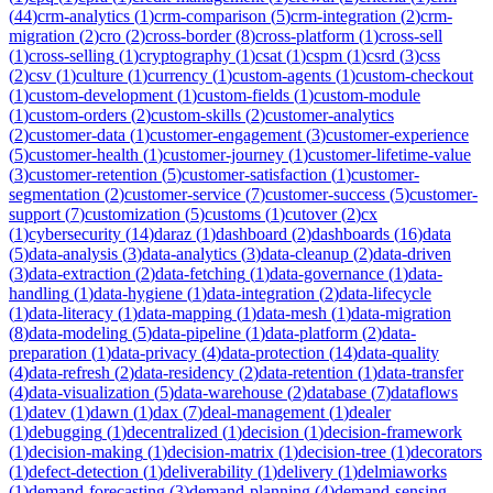
(
44
)
crm-analytics
(
1
)
crm-comparison
(
5
)
crm-integration
(
2
)
crm-
migration
(
2
)
cro
(
2
)
cross-border
(
8
)
cross-platform
(
1
)
cross-sell
(
1
)
cross-selling
(
1
)
cryptography
(
1
)
csat
(
1
)
cspm
(
1
)
csrd
(
3
)
css
(
2
)
csv
(
1
)
culture
(
1
)
currency
(
1
)
custom-agents
(
1
)
custom-checkout
(
1
)
custom-development
(
1
)
custom-fields
(
1
)
custom-module
(
1
)
custom-orders
(
2
)
custom-skills
(
2
)
customer-analytics
(
2
)
customer-data
(
1
)
customer-engagement
(
3
)
customer-experience
(
5
)
customer-health
(
1
)
customer-journey
(
1
)
customer-lifetime-value
(
3
)
customer-retention
(
5
)
customer-satisfaction
(
1
)
customer-
segmentation
(
2
)
customer-service
(
7
)
customer-success
(
5
)
customer-
support
(
7
)
customization
(
5
)
customs
(
1
)
cutover
(
2
)
cx
(
1
)
cybersecurity
(
14
)
daraz
(
1
)
dashboard
(
2
)
dashboards
(
16
)
data
(
5
)
data-analysis
(
3
)
data-analytics
(
3
)
data-cleanup
(
2
)
data-driven
(
3
)
data-extraction
(
2
)
data-fetching
(
1
)
data-governance
(
1
)
data-
handling
(
1
)
data-hygiene
(
1
)
data-integration
(
2
)
data-lifecycle
(
1
)
data-literacy
(
1
)
data-mapping
(
1
)
data-mesh
(
1
)
data-migration
(
8
)
data-modeling
(
5
)
data-pipeline
(
1
)
data-platform
(
2
)
data-
preparation
(
1
)
data-privacy
(
4
)
data-protection
(
14
)
data-quality
(
4
)
data-refresh
(
2
)
data-residency
(
2
)
data-retention
(
1
)
data-transfer
(
4
)
data-visualization
(
5
)
data-warehouse
(
2
)
database
(
7
)
dataflows
(
1
)
datev
(
1
)
dawn
(
1
)
dax
(
7
)
deal-management
(
1
)
dealer
(
1
)
debugging
(
1
)
decentralized
(
1
)
decision
(
1
)
decision-framework
(
1
)
decision-making
(
1
)
decision-matrix
(
1
)
decision-tree
(
1
)
decorators
(
1
)
defect-detection
(
1
)
deliverability
(
1
)
delivery
(
1
)
delmiaworks
(
1
)
demand-forecasting
(
3
)
demand-planning
(
4
)
demand-sensing