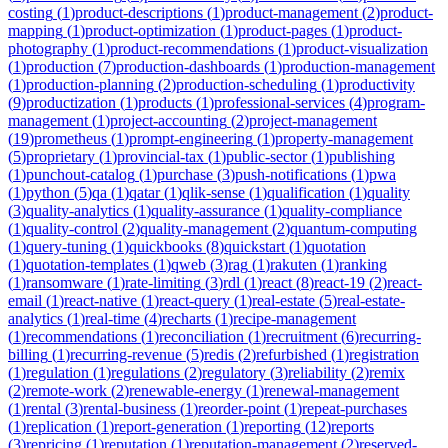
costing
(
1
)
product-descriptions
(
1
)
product-management
(
2
)
product-
mapping
(
1
)
product-optimization
(
1
)
product-pages
(
1
)
product-
photography
(
1
)
product-recommendations
(
1
)
product-visualization
(
1
)
production
(
7
)
production-dashboards
(
1
)
production-management
(
1
)
production-planning
(
2
)
production-scheduling
(
1
)
productivity
(
9
)
productization
(
1
)
products
(
1
)
professional-services
(
4
)
program-
management
(
1
)
project-accounting
(
2
)
project-management
(
19
)
prometheus
(
1
)
prompt-engineering
(
1
)
property-management
(
5
)
proprietary
(
1
)
provincial-tax
(
1
)
public-sector
(
1
)
publishing
(
1
)
punchout-catalog
(
1
)
purchase
(
3
)
push-notifications
(
1
)
pwa
(
1
)
python
(
5
)
qa
(
1
)
qatar
(
1
)
qlik-sense
(
1
)
qualification
(
1
)
quality
(
3
)
quality-analytics
(
1
)
quality-assurance
(
1
)
quality-compliance
(
1
)
quality-control
(
2
)
quality-management
(
2
)
quantum-computing
(
1
)
query-tuning
(
1
)
quickbooks
(
8
)
quickstart
(
1
)
quotation
(
1
)
quotation-templates
(
1
)
qweb
(
3
)
rag
(
1
)
rakuten
(
1
)
ranking
(
1
)
ransomware
(
1
)
rate-limiting
(
3
)
rdl
(
1
)
react
(
8
)
react-19
(
2
)
react-
email
(
1
)
react-native
(
1
)
react-query
(
1
)
real-estate
(
5
)
real-estate-
analytics
(
1
)
real-time
(
4
)
recharts
(
1
)
recipe-management
(
1
)
recommendations
(
1
)
reconciliation
(
1
)
recruitment
(
6
)
recurring-
billing
(
1
)
recurring-revenue
(
5
)
redis
(
2
)
refurbished
(
1
)
registration
(
1
)
regulation
(
1
)
regulations
(
2
)
regulatory
(
3
)
reliability
(
2
)
remix
(
2
)
remote-work
(
2
)
renewable-energy
(
1
)
renewal-management
(
1
)
rental
(
3
)
rental-business
(
1
)
reorder-point
(
1
)
repeat-purchases
(
1
)
replication
(
1
)
report-generation
(
1
)
reporting
(
12
)
reports
(
3
)
repricing
(
1
)
reputation
(
1
)
reputation-management
(
2
)
reserved-