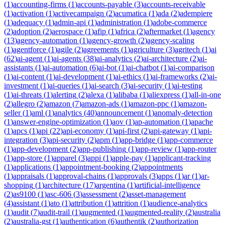
(
1
)
accounting-firms
(
1
)
accounts-payable
(
3
)
accounts-receivable
(
1
)
activation
(
1
)
activecampaign
(
2
)
acumatica
(
1
)
ada
(
2
)
adempiere
(
1
)
adequacy
(
1
)
admin-api
(
1
)
administration
(
1
)
adobe-commerce
(
2
)
adoption
(
2
)
aerospace
(
1
)
afip
(
1
)
africa
(
2
)
aftermarket
(
1
)
agency
(
13
)
agency-automation
(
1
)
agency-growth
(
2
)
agency-scaling
(
1
)
agentforce
(
1
)
agile
(
2
)
agreements
(
1
)
agriculture
(
3
)
agritech
(
1
)
ai
(
62
)
ai-agent
(
1
)
ai-agents
(
38
)
ai-analytics
(
2
)
ai-architecture
(
2
)
ai-
assistants
(
1
)
ai-automation
(
6
)
ai-bot
(
1
)
ai-chatbot
(
1
)
ai-comparison
(
1
)
ai-content
(
1
)
ai-development
(
1
)
ai-ethics
(
1
)
ai-frameworks
(
2
)
ai-
investment
(
1
)
ai-queries
(
1
)
ai-search
(
3
)
ai-security
(
1
)
ai-testing
(
1
)
ai-threats
(
1
)
alerting
(
2
)
alexa
(
1
)
alibaba
(
1
)
aliexpress
(
1
)
all-in-one
(
2
)
allegro
(
2
)
amazon
(
7
)
amazon-ads
(
1
)
amazon-ppc
(
1
)
amazon-
seller
(
1
)
aml
(
1
)
analytics
(
40
)
announcement
(
1
)
anomaly-detection
(
1
)
answer-engine-optimization
(
1
)
aov
(
1
)
ap-automation
(
1
)
apache
(
1
)
apcs
(
1
)
api
(
22
)
api-economy
(
1
)
api-first
(
2
)
api-gateway
(
1
)
api-
integration
(
3
)
api-security
(
2
)
apm
(
1
)
app-bridge
(
1
)
app-commerce
(
1
)
app-development
(
2
)
app-publishing
(
1
)
app-review
(
1
)
app-router
(
1
)
app-store
(
1
)
apparel
(
3
)
appi
(
1
)
apple-pay
(
1
)
applicant-tracking
(
1
)
applications
(
1
)
appointment-booking
(
2
)
appointments
(
1
)
appraisals
(
1
)
approval-chains
(
1
)
approvals
(
3
)
apps
(
1
)
ar
(
1
)
ar-
shopping
(
1
)
architecture
(
17
)
argentina
(
1
)
artificial-intelligence
(
2
)
as9100
(
1
)
asc-606
(
3
)
assessment
(
2
)
asset-management
(
4
)
assistant
(
1
)
ato
(
1
)
attribution
(
1
)
attrition
(
1
)
audience-analytics
(
1
)
audit
(
7
)
audit-trail
(
1
)
augmented
(
1
)
augmented-reality
(
2
)
australia
(
2
)
australia-gst
(
1
)
authentication
(
6
)
authentik
(
2
)
authorization