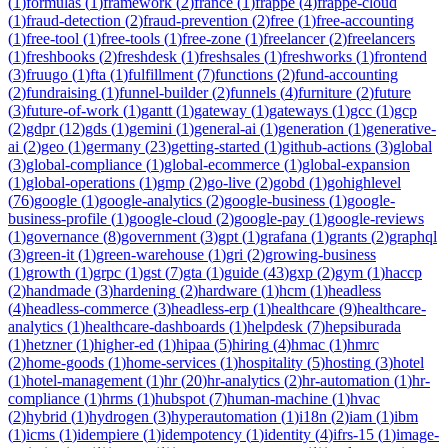
(
1
)
formulas
(
1
)
framework
(
2
)
france
(
1
)
frappe
(
4
)
frappe-cloud
(
1
)
fraud-detection
(
2
)
fraud-prevention
(
2
)
free
(
1
)
free-accounting
(
1
)
free-tool
(
1
)
free-tools
(
1
)
free-zone
(
1
)
freelancer
(
2
)
freelancers
(
1
)
freshbooks
(
2
)
freshdesk
(
1
)
freshsales
(
1
)
freshworks
(
1
)
frontend
(
3
)
fruugo
(
1
)
fta
(
1
)
fulfillment
(
7
)
functions
(
2
)
fund-accounting
(
2
)
fundraising
(
1
)
funnel-builder
(
2
)
funnels
(
4
)
furniture
(
2
)
future
(
3
)
future-of-work
(
1
)
gantt
(
1
)
gateway
(
1
)
gateways
(
1
)
gcc
(
1
)
gcp
(
2
)
gdpr
(
12
)
gds
(
1
)
gemini
(
1
)
general-ai
(
1
)
generation
(
1
)
generative-
ai
(
2
)
geo
(
1
)
germany
(
23
)
getting-started
(
1
)
github-actions
(
3
)
global
(
3
)
global-compliance
(
1
)
global-ecommerce
(
1
)
global-expansion
(
1
)
global-operations
(
1
)
gmp
(
2
)
go-live
(
2
)
gobd
(
1
)
gohighlevel
(
76
)
google
(
1
)
google-analytics
(
2
)
google-business
(
1
)
google-
business-profile
(
1
)
google-cloud
(
2
)
google-pay
(
1
)
google-reviews
(
1
)
governance
(
8
)
government
(
3
)
gpt
(
1
)
grafana
(
1
)
grants
(
2
)
graphql
(
3
)
green-it
(
1
)
green-warehouse
(
1
)
gri
(
2
)
growing-business
(
1
)
growth
(
1
)
grpc
(
1
)
gst
(
7
)
gta
(
1
)
guide
(
43
)
gxp
(
2
)
gym
(
1
)
haccp
(
2
)
handmade
(
3
)
hardening
(
2
)
hardware
(
1
)
hcm
(
1
)
headless
(
4
)
headless-commerce
(
3
)
headless-erp
(
1
)
healthcare
(
9
)
healthcare-
analytics
(
1
)
healthcare-dashboards
(
1
)
helpdesk
(
7
)
hepsiburada
(
1
)
hetzner
(
1
)
higher-ed
(
1
)
hipaa
(
5
)
hiring
(
4
)
hmac
(
1
)
hmrc
(
2
)
home-goods
(
1
)
home-services
(
1
)
hospitality
(
5
)
hosting
(
3
)
hotel
(
1
)
hotel-management
(
1
)
hr
(
20
)
hr-analytics
(
2
)
hr-automation
(
1
)
hr-
compliance
(
1
)
hrms
(
1
)
hubspot
(
7
)
human-machine
(
1
)
hvac
(
2
)
hybrid
(
1
)
hydrogen
(
3
)
hyperautomation
(
1
)
i18n
(
2
)
iam
(
1
)
ibm
(
1
)
icms
(
1
)
idempiere
(
1
)
idempotency
(
1
)
identity
(
4
)
ifrs-15
(
1
)
image-