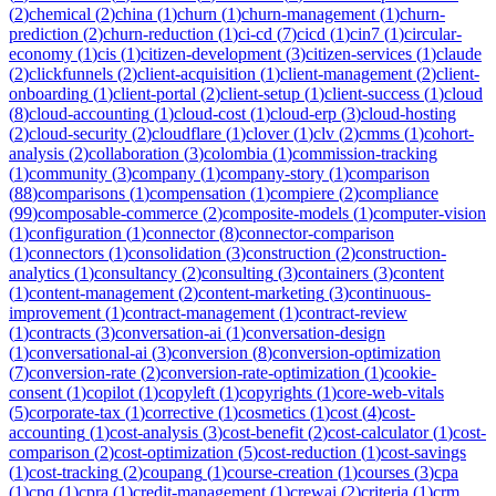
(
2
)
chemical
(
2
)
china
(
1
)
churn
(
1
)
churn-management
(
1
)
churn-
prediction
(
2
)
churn-reduction
(
1
)
ci-cd
(
7
)
cicd
(
1
)
cin7
(
1
)
circular-
economy
(
1
)
cis
(
1
)
citizen-development
(
3
)
citizen-services
(
1
)
claude
(
2
)
clickfunnels
(
2
)
client-acquisition
(
1
)
client-management
(
2
)
client-
onboarding
(
1
)
client-portal
(
2
)
client-setup
(
1
)
client-success
(
1
)
cloud
(
8
)
cloud-accounting
(
1
)
cloud-cost
(
1
)
cloud-erp
(
3
)
cloud-hosting
(
2
)
cloud-security
(
2
)
cloudflare
(
1
)
clover
(
1
)
clv
(
2
)
cmms
(
1
)
cohort-
analysis
(
2
)
collaboration
(
3
)
colombia
(
1
)
commission-tracking
(
1
)
community
(
3
)
company
(
1
)
company-story
(
1
)
comparison
(
88
)
comparisons
(
1
)
compensation
(
1
)
compiere
(
2
)
compliance
(
99
)
composable-commerce
(
2
)
composite-models
(
1
)
computer-vision
(
1
)
configuration
(
1
)
connector
(
8
)
connector-comparison
(
1
)
connectors
(
1
)
consolidation
(
3
)
construction
(
2
)
construction-
analytics
(
1
)
consultancy
(
2
)
consulting
(
3
)
containers
(
3
)
content
(
1
)
content-management
(
2
)
content-marketing
(
3
)
continuous-
improvement
(
1
)
contract-management
(
1
)
contract-review
(
1
)
contracts
(
3
)
conversation-ai
(
1
)
conversation-design
(
1
)
conversational-ai
(
3
)
conversion
(
8
)
conversion-optimization
(
7
)
conversion-rate
(
2
)
conversion-rate-optimization
(
1
)
cookie-
consent
(
1
)
copilot
(
1
)
copyleft
(
1
)
copyrights
(
1
)
core-web-vitals
(
5
)
corporate-tax
(
1
)
corrective
(
1
)
cosmetics
(
1
)
cost
(
4
)
cost-
accounting
(
1
)
cost-analysis
(
3
)
cost-benefit
(
2
)
cost-calculator
(
1
)
cost-
comparison
(
2
)
cost-optimization
(
5
)
cost-reduction
(
1
)
cost-savings
(
1
)
cost-tracking
(
2
)
coupang
(
1
)
course-creation
(
1
)
courses
(
3
)
cpa
(
1
)
cpq
(
1
)
cpra
(
1
)
credit-management
(
1
)
crewai
(
2
)
criteria
(
1
)
crm