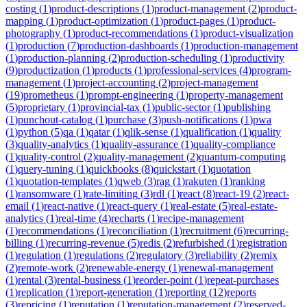
costing
(
1
)
product-descriptions
(
1
)
product-management
(
2
)
product-
mapping
(
1
)
product-optimization
(
1
)
product-pages
(
1
)
product-
photography
(
1
)
product-recommendations
(
1
)
product-visualization
(
1
)
production
(
7
)
production-dashboards
(
1
)
production-management
(
1
)
production-planning
(
2
)
production-scheduling
(
1
)
productivity
(
9
)
productization
(
1
)
products
(
1
)
professional-services
(
4
)
program-
management
(
1
)
project-accounting
(
2
)
project-management
(
19
)
prometheus
(
1
)
prompt-engineering
(
1
)
property-management
(
5
)
proprietary
(
1
)
provincial-tax
(
1
)
public-sector
(
1
)
publishing
(
1
)
punchout-catalog
(
1
)
purchase
(
3
)
push-notifications
(
1
)
pwa
(
1
)
python
(
5
)
qa
(
1
)
qatar
(
1
)
qlik-sense
(
1
)
qualification
(
1
)
quality
(
3
)
quality-analytics
(
1
)
quality-assurance
(
1
)
quality-compliance
(
1
)
quality-control
(
2
)
quality-management
(
2
)
quantum-computing
(
1
)
query-tuning
(
1
)
quickbooks
(
8
)
quickstart
(
1
)
quotation
(
1
)
quotation-templates
(
1
)
qweb
(
3
)
rag
(
1
)
rakuten
(
1
)
ranking
(
1
)
ransomware
(
1
)
rate-limiting
(
3
)
rdl
(
1
)
react
(
8
)
react-19
(
2
)
react-
email
(
1
)
react-native
(
1
)
react-query
(
1
)
real-estate
(
5
)
real-estate-
analytics
(
1
)
real-time
(
4
)
recharts
(
1
)
recipe-management
(
1
)
recommendations
(
1
)
reconciliation
(
1
)
recruitment
(
6
)
recurring-
billing
(
1
)
recurring-revenue
(
5
)
redis
(
2
)
refurbished
(
1
)
registration
(
1
)
regulation
(
1
)
regulations
(
2
)
regulatory
(
3
)
reliability
(
2
)
remix
(
2
)
remote-work
(
2
)
renewable-energy
(
1
)
renewal-management
(
1
)
rental
(
3
)
rental-business
(
1
)
reorder-point
(
1
)
repeat-purchases
(
1
)
replication
(
1
)
report-generation
(
1
)
reporting
(
12
)
reports
(
3
)
repricing
(
1
)
reputation
(
1
)
reputation-management
(
2
)
reserved-