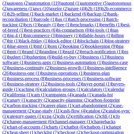
(
3
)
autogen
(
2
)
automation
(
119
)
automl
(
1
)
automotive
(
5
)
autonomous
(
2
)
awareness
(
1
)
aws
(
10
)
axelor
(
2
)
azure
(
4
)
b2b
(
18
)
b2b-ecommerce
(
1
)
b2b-selling
(
1
)
back-market
(
1
)
backend
(
6
)
backup
(
2
)
bank-
reconciliation
(
1
)
barcode
(
1
)
bas
(
1
)
batch-processing
(
1
)
batch-
tracking
(
2
)
bcrs
(
1
)
beauty
(
1
)
bee
(
1
)
benchmarks
(
1
)
benefits
(
1
)
best-
of-breed
(
1
)
best-practices
(
6
)
bi-comparison
(
8
)
bi-tools
(
1
)
bias
(
1
)
big-4
(
1
)
bigcommerce
(
3
)
bigquery
(
1
)
billable-hours
(
1
)
billing
(
7
)
bir
(
1
)
black-friday
(
1
)
block-editor
(
1
)
blockchain
(
1
)
blog-strategy
(
1
)
blue-green
(
1
)
bmf
(
1
)
bom
(
2
)
booking
(
5
)
bookkeeping
(
9
)
bpa
(
1
)
bpm
(
1
)
brand
(
2
)
branding
(
1
)
brazil
(
2
)
breach-notification
(
1
)
bss
(
1
)
budget
(
3
)
budgeting
(
6
)
build-vs-buy
(
3
)
business
(
13
)
business
software
(
1
)
business-apps
(
1
)
business-automation
(
1
)
business-case
(
2
)
business-continuity
(
2
)
business-growth
(
1
)
business-intelligence
(
26
)
business-one
(
1
)
business-operations
(
1
)
business-plan
(
1
)
business-process
(
8
)
business-processes
(
1
)
business-software
(
1
)
business-strategy
(
12
)
business-tools
(
2
)
buyer-portal
(
1
)
buyers-
guide
(
1
)
caching
(
6
)
calculation-groups
(
1
)
calculators
(
1
)
calendar
(
3
)
california
(
1
)
cam
(
1
)
campaigns
(
4
)
canada
(
1
)
canada-hst
(
1
)
canary
(
1
)
capacity
(
2
)
capacity-planning
(
2
)
carbon-footprint
(
2
)
carbon-tracking
(
3
)
career-plans
(
1
)
cart-abandonment
(
2
)
case-
management
(
2
)
case-study
(
11
)
cash-flow
(
4
)
catalog
(
2
)
catalog-sync
(
1
)
category-pages
(
1
)
ccpa
(
2
)
cdn
(
2
)
certification
(
2
)
cfdi
(
1
)
cfo
(
2
)
change-management
(
6
)
channel-manager
(
1
)
chargebacks
(
1
)
chart-of-accounts
(
3
)
charts
(
1
)
chatbot
(
6
)
chatbots
(
1
)
chatgpt
(
2
)
cheat-sheet
(
1
)
checklist
(
7
)
checkout
(
2
)
checkout-optimization