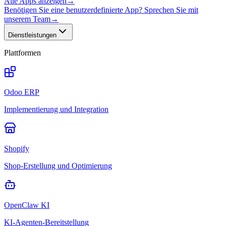
Alle Apps anzeigen
→
Benötigen Sie eine benutzerdefinierte App? Sprechen Sie mit
unserem Team
→
Dienstleistungen
Plattformen
Odoo ERP
Implementierung und Integration
Shopify
Shop-Erstellung und Optimierung
OpenClaw KI
KI-Agenten-Bereitstellung