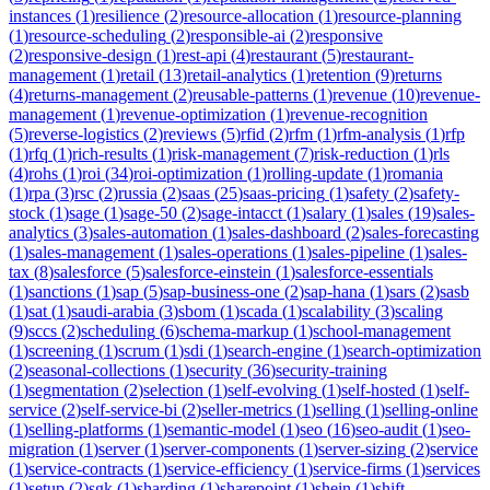
instances
(
1
)
resilience
(
2
)
resource-allocation
(
1
)
resource-planning
(
1
)
resource-scheduling
(
2
)
responsible-ai
(
2
)
responsive
(
2
)
responsive-design
(
1
)
rest-api
(
4
)
restaurant
(
5
)
restaurant-
management
(
1
)
retail
(
13
)
retail-analytics
(
1
)
retention
(
9
)
returns
(
4
)
returns-management
(
2
)
reusable-patterns
(
1
)
revenue
(
10
)
revenue-
management
(
1
)
revenue-optimization
(
1
)
revenue-recognition
(
5
)
reverse-logistics
(
2
)
reviews
(
5
)
rfid
(
2
)
rfm
(
1
)
rfm-analysis
(
1
)
rfp
(
1
)
rfq
(
1
)
rich-results
(
1
)
risk-management
(
7
)
risk-reduction
(
1
)
rls
(
4
)
rohs
(
1
)
roi
(
34
)
roi-optimization
(
1
)
rolling-update
(
1
)
romania
(
1
)
rpa
(
3
)
rsc
(
2
)
russia
(
2
)
saas
(
25
)
saas-pricing
(
1
)
safety
(
2
)
safety-
stock
(
1
)
sage
(
1
)
sage-50
(
2
)
sage-intacct
(
1
)
salary
(
1
)
sales
(
19
)
sales-
analytics
(
3
)
sales-automation
(
1
)
sales-dashboard
(
2
)
sales-forecasting
(
1
)
sales-management
(
1
)
sales-operations
(
1
)
sales-pipeline
(
1
)
sales-
tax
(
8
)
salesforce
(
5
)
salesforce-einstein
(
1
)
salesforce-essentials
(
1
)
sanctions
(
1
)
sap
(
5
)
sap-business-one
(
2
)
sap-hana
(
1
)
sars
(
2
)
sasb
(
1
)
sat
(
1
)
saudi-arabia
(
3
)
sbom
(
1
)
scada
(
1
)
scalability
(
3
)
scaling
(
9
)
sccs
(
2
)
scheduling
(
6
)
schema-markup
(
1
)
school-management
(
1
)
screening
(
1
)
scrum
(
1
)
sdi
(
1
)
search-engine
(
1
)
search-optimization
(
2
)
seasonal-collections
(
1
)
security
(
36
)
security-training
(
1
)
segmentation
(
2
)
selection
(
1
)
self-evolving
(
1
)
self-hosted
(
1
)
self-
service
(
2
)
self-service-bi
(
2
)
seller-metrics
(
1
)
selling
(
1
)
selling-online
(
1
)
selling-platforms
(
1
)
semantic-model
(
1
)
seo
(
16
)
seo-audit
(
1
)
seo-
migration
(
1
)
server
(
1
)
server-components
(
1
)
server-sizing
(
2
)
service
(
1
)
service-contracts
(
1
)
service-efficiency
(
1
)
service-firms
(
1
)
services
(
1
)
setup
(
2
)
sgk
(
1
)
sharding
(
1
)
sharepoint
(
1
)
shein
(
1
)
shift-