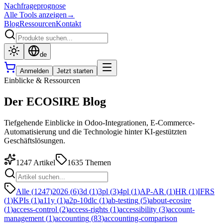
Nachfrageprognose
Alle Tools anzeigen
→
Blog
Ressourcen
Kontakt
de
Anmelden
Jetzt starten
Einblicke & Ressourcen
Der ECOSIRE Blog
Tiefgehende Einblicke in Odoo-Integrationen, E-Commerce-
Automatisierung und die Technologie hinter KI-gestützten
Geschäftslösungen.
1247
Artikel
1635
Themen
Alle (1247)
2026
(
6
)
3d
(
1
)
3pl
(
3
)
4pl
(
1
)
AP-AR
(
1
)
HR
(
1
)
IFRS
(
1
)
KPIs
(
1
)
a11y
(
1
)
a2p-10dlc
(
1
)
ab-testing
(
5
)
about-ecosire
(
1
)
access-control
(
2
)
access-rights
(
1
)
accessibility
(
3
)
account-
management
(
1
)
accounting
(
83
)
accounting-comparison