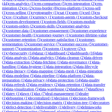
(
44
)
crm-analytics
(
1
)
crm-comparison
(
5
)
crm-integration
(
2
)
crm-
migration
(
2
)
cro
(
2
)
cross-border
(
8
)
cross-platform
(
1
)
cross-sell
(
1
)
cross-selling
(
1
)
cryptography
(
1
)
csat
(
1
)
cspm
(
1
)
csrd
(
3
)
css
(
2
)
csv
(
1
)
culture
(
1
)
currency
(
1
)
custom-agents
(
1
)
custom-checkout
(
1
)
custom-development
(
1
)
custom-fields
(
1
)
custom-module
(
1
)
custom-orders
(
2
)
custom-skills
(
2
)
customer-analytics
(
2
)
customer-data
(
1
)
customer-engagement
(
3
)
customer-experience
(
5
)
customer-health
(
1
)
customer-journey
(
1
)
customer-lifetime-value
(
3
)
customer-retention
(
5
)
customer-satisfaction
(
1
)
customer-
segmentation
(
2
)
customer-service
(
7
)
customer-success
(
5
)
customer-
support
(
7
)
customization
(
5
)
customs
(
1
)
cutover
(
2
)
cx
(
1
)
cybersecurity
(
14
)
daraz
(
1
)
dashboard
(
2
)
dashboards
(
16
)
data
(
5
)
data-analysis
(
3
)
data-analytics
(
3
)
data-cleanup
(
2
)
data-driven
(
3
)
data-extraction
(
2
)
data-fetching
(
1
)
data-governance
(
1
)
data-
handling
(
1
)
data-hygiene
(
1
)
data-integration
(
2
)
data-lifecycle
(
1
)
data-literacy
(
1
)
data-mapping
(
1
)
data-mesh
(
1
)
data-migration
(
8
)
data-modeling
(
5
)
data-pipeline
(
1
)
data-platform
(
2
)
data-
preparation
(
1
)
data-privacy
(
4
)
data-protection
(
14
)
data-quality
(
4
)
data-refresh
(
2
)
data-residency
(
2
)
data-retention
(
1
)
data-transfer
(
4
)
data-visualization
(
5
)
data-warehouse
(
2
)
database
(
7
)
dataflows
(
1
)
datev
(
1
)
dawn
(
1
)
dax
(
7
)
deal-management
(
1
)
dealer
(
1
)
debugging
(
1
)
decentralized
(
1
)
decision
(
1
)
decision-framework
(
1
)
decision-making
(
1
)
decision-matrix
(
1
)
decision-tree
(
1
)
decorators
(
1
)
defect-detection
(
1
)
deliverability
(
1
)
delivery
(
1
)
delmiaworks
(
1
)
demand-forecasting
(
3
)
demand-planning
(
4
)
demand-sensing