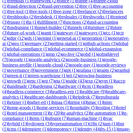
(
1
)
formulas
(
1
)
framework
(
2
)
france
(
1
)
frappe
(
4
)
frappe-cloud
(
1
)
fraud-detection
(
2
)
fraud-prevention
(
2
)
free
(
1
)
free-accounting
(
1
)
free-tool
(
1
)
free-tools
(
1
)
free-zone
(
1
)
freelancer
(
2
)
freelancers
(
1
)
freshbooks
(
2
)
freshdesk
(
1
)
freshsales
(
1
)
freshworks
(
1
)
frontend
(
3
)
fruugo
(
1
)
fta
(
1
)
fulfillment
(
7
)
functions
(
2
)
fund-accounting
(
2
)
fundraising
(
1
)
funnel-builder
(
2
)
funnels
(
4
)
furniture
(
2
)
future
(
3
)
future-of-work
(
1
)
gantt
(
1
)
gateway
(
1
)
gateways
(
1
)
gcc
(
1
)
gcp
(
2
)
gdpr
(
12
)
gds
(
1
)
gemini
(
1
)
general-ai
(
1
)
generation
(
1
)
generative-
ai
(
2
)
geo
(
1
)
germany
(
23
)
getting-started
(
1
)
github-actions
(
3
)
global
(
3
)
global-compliance
(
1
)
global-ecommerce
(
1
)
global-expansion
(
1
)
global-operations
(
1
)
gmp
(
2
)
go-live
(
2
)
gobd
(
1
)
gohighlevel
(
76
)
google
(
1
)
google-analytics
(
2
)
google-business
(
1
)
google-
business-profile
(
1
)
google-cloud
(
2
)
google-pay
(
1
)
google-reviews
(
1
)
governance
(
8
)
government
(
3
)
gpt
(
1
)
grafana
(
1
)
grants
(
2
)
graphql
(
3
)
green-it
(
1
)
green-warehouse
(
1
)
gri
(
2
)
growing-business
(
1
)
growth
(
1
)
grpc
(
1
)
gst
(
7
)
gta
(
1
)
guide
(
43
)
gxp
(
2
)
gym
(
1
)
haccp
(
2
)
handmade
(
3
)
hardening
(
2
)
hardware
(
1
)
hcm
(
1
)
headless
(
4
)
headless-commerce
(
3
)
headless-erp
(
1
)
healthcare
(
9
)
healthcare-
analytics
(
1
)
healthcare-dashboards
(
1
)
helpdesk
(
7
)
hepsiburada
(
1
)
hetzner
(
1
)
higher-ed
(
1
)
hipaa
(
5
)
hiring
(
4
)
hmac
(
1
)
hmrc
(
2
)
home-goods
(
1
)
home-services
(
1
)
hospitality
(
5
)
hosting
(
3
)
hotel
(
1
)
hotel-management
(
1
)
hr
(
20
)
hr-analytics
(
2
)
hr-automation
(
1
)
hr-
compliance
(
1
)
hrms
(
1
)
hubspot
(
7
)
human-machine
(
1
)
hvac
(
2
)
hybrid
(
1
)
hydrogen
(
3
)
hyperautomation
(
1
)
i18n
(
2
)
iam
(
1
)
ibm
(
1
)
icms
(
1
)
idempiere
(
1
)
idempotency
(
1
)
identity
(
4
)
ifrs-15
(
1
)
image-