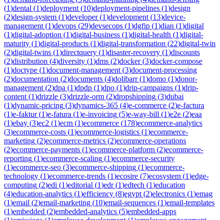
(
1
)
dental
(
1
)
deployment
(
10
)
deployment-pipelines
(
1
)
design
(
2
)
design-system
(
1
)
developer
(
1
)
development
(
13
)
device-
management
(
1
)
devops
(
29
)
devsecops
(
1
)
dgfip
(
1
)
dian
(
1
)
digital
(
1
)
digital-adoption
(
1
)
digital-business
(
1
)
digital-health
(
1
)
digital-
maturity
(
1
)
digital-products
(
1
)
digital-transformation
(
22
)
digital-twin
(
2
)
digital-twins
(
1
)
directquery
(
1
)
disaster-recovery
(
1
)
discounts
(
2
)
distribution
(
4
)
diversity
(
1
)
dms
(
2
)
docker
(
3
)
docker-compose
(
1
)
doctype
(
1
)
document-management
(
3
)
document-processing
(
2
)
documentation
(
2
)
documents
(
4
)
dolibarr
(
1
)
domo
(
1
)
donor-
management
(
2
)
dpa
(
1
)
dpdp
(
1
)
dpo
(
1
)
drip-campaigns
(
1
)
drip-
content
(
1
)
drizzle
(
3
)
drizzle-orm
(
2
)
dropshipping
(
3
)
dubai
(
1
)
dynamic-pricing
(
3
)
dynamics-365
(
4
)
e-commerce
(
2
)
e-factura
(
1
)
e-faktur
(
1
)
e-fatura
(
1
)
e-invoicing
(
5
)
e-way-bill
(
1
)
e2e
(
2
)
eaa
(
1
)
ebay
(
3
)
ec2
(
1
)
ecm
(
1
)
ecommerce
(
178
)
ecommerce-analytics
(
3
)
ecommerce-costs
(
1
)
ecommerce-logistics
(
1
)
ecommerce-
marketing
(
2
)
ecommerce-metrics
(
2
)
ecommerce-operations
(
2
)
ecommerce-payments
(
1
)
ecommerce-platform
(
2
)
ecommerce-
reporting
(
1
)
ecommerce-scaling
(
1
)
ecommerce-security
(
1
)
ecommerce-seo
(
3
)
ecommerce-shipping
(
1
)
ecommerce-
technology
(
1
)
ecommerce-trends
(
1
)
ecosire
(
7
)
ecosystem
(
1
)
edge-
computing
(
2
)
edi
(
1
)
editorial
(
1
)
edr
(
1
)
edtech
(
1
)
education
(
4
)
education-analytics
(
1
)
efficiency
(
8
)
egypt
(
2
)
electronics
(
1
)
emag
(
1
)
email
(
2
)
email-marketing
(
10
)
email-sequences
(
1
)
email-templates
(
1
)
embedded
(
2
)
embedded-analytics
(
5
)
embedded-apps