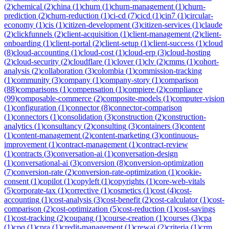
(
2
)
chemical
(
2
)
china
(
1
)
churn
(
1
)
churn-management
(
1
)
churn-
prediction
(
2
)
churn-reduction
(
1
)
ci-cd
(
7
)
cicd
(
1
)
cin7
(
1
)
circular-
economy
(
1
)
cis
(
1
)
citizen-development
(
3
)
citizen-services
(
1
)
claude
(
2
)
clickfunnels
(
2
)
client-acquisition
(
1
)
client-management
(
2
)
client-
onboarding
(
1
)
client-portal
(
2
)
client-setup
(
1
)
client-success
(
1
)
cloud
(
8
)
cloud-accounting
(
1
)
cloud-cost
(
1
)
cloud-erp
(
3
)
cloud-hosting
(
2
)
cloud-security
(
2
)
cloudflare
(
1
)
clover
(
1
)
clv
(
2
)
cmms
(
1
)
cohort-
analysis
(
2
)
collaboration
(
3
)
colombia
(
1
)
commission-tracking
(
1
)
community
(
3
)
company
(
1
)
company-story
(
1
)
comparison
(
88
)
comparisons
(
1
)
compensation
(
1
)
compiere
(
2
)
compliance
(
99
)
composable-commerce
(
2
)
composite-models
(
1
)
computer-vision
(
1
)
configuration
(
1
)
connector
(
8
)
connector-comparison
(
1
)
connectors
(
1
)
consolidation
(
3
)
construction
(
2
)
construction-
analytics
(
1
)
consultancy
(
2
)
consulting
(
3
)
containers
(
3
)
content
(
1
)
content-management
(
2
)
content-marketing
(
3
)
continuous-
improvement
(
1
)
contract-management
(
1
)
contract-review
(
1
)
contracts
(
3
)
conversation-ai
(
1
)
conversation-design
(
1
)
conversational-ai
(
3
)
conversion
(
8
)
conversion-optimization
(
7
)
conversion-rate
(
2
)
conversion-rate-optimization
(
1
)
cookie-
consent
(
1
)
copilot
(
1
)
copyleft
(
1
)
copyrights
(
1
)
core-web-vitals
(
5
)
corporate-tax
(
1
)
corrective
(
1
)
cosmetics
(
1
)
cost
(
4
)
cost-
accounting
(
1
)
cost-analysis
(
3
)
cost-benefit
(
2
)
cost-calculator
(
1
)
cost-
comparison
(
2
)
cost-optimization
(
5
)
cost-reduction
(
1
)
cost-savings
(
1
)
cost-tracking
(
2
)
coupang
(
1
)
course-creation
(
1
)
courses
(
3
)
cpa
(
1
)
cpq
(
1
)
cpra
(
1
)
credit-management
(
1
)
crewai
(
2
)
criteria
(
1
)
crm