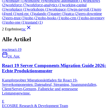
(
1
)
workday
(
1
)
workflow
(
9
)
workflow-automation
(
1
)
workflows
(
2
)
workforce
(
7
)
workforce-analytics
(
1
)
working-capital
(
1
)
workplace
(
1
)
workshops
(
1
)
workspace
(
1
)
wps-payroll
(
1
)
xero
(
4
)
xml
(
1
)
xml-rpc
(
3
)
zalando
(
5
)
zapier
(
3
)
zatca
(
2
)
zero-downtime
(
2
)
zero-trust
(
3
)
zoho
(
2
)
zoho-books
(
1
)
zoho-crm
(
1
)
zoho-inventory
(
1
)
zoho-one
(
1
)
zustand
(
1
)
2 Ergebnisse
rsc
Alle Artikel
react
react-19
24. Apr.
React 19 Server Components Migration Guide 2026:
Echte Produktionsmuster
Kampferprobter Migrationsleitfaden für React 19-
Serverkomponenten: Datenabruf, Streaming, Spannungsfallen,
Client/Server-Grenzen, Fallstricke und gemessene
Leistungsgewinne.
E
ECOSIRE Research & Development Team