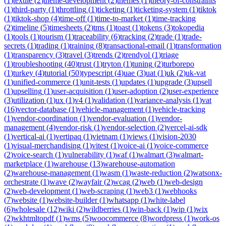
(
1
)
textile
(
2
)
theme-development
(
2
)
themes
(
1
)
theory-of-constraints
(
1
)
third-party
(
1
)
throttling
(
1
)
ticketing
(
1
)
ticketing-system
(
1
)
tiktok
(
1
)
tiktok-shop
(
4
)
time-off
(
1
)
time-to-market
(
1
)
time-tracking
(
2
)
timeline
(
5
)
timesheets
(
2
)
tms
(
1
)
toast
(
1
)
tokens
(
3
)
tokopedia
(
1
)
tools
(
1
)
tourism
(
1
)
traceability
(
6
)
tracking
(
2
)
trade
(
1
)
trade-
secrets
(
1
)
trading
(
1
)
training
(
8
)
transactional-email
(
1
)
transformation
(
1
)
transparency
(
3
)
travel
(
3
)
trends
(
2
)
trendyol
(
1
)
triage
(
1
)
troubleshooting
(
40
)
trust
(
1
)
tryton
(
1
)
tuning
(
2
)
turborepo
(
1
)
turkey
(
4
)
tutorial
(
50
)
typescript
(
4
)
uae
(
3
)
uat
(
1
)
uk
(
2
)
uk-vat
(
1
)
unified-commerce
(
1
)
unit-tests
(
1
)
updates
(
1
)
upgrade
(
3
)
upsell
(
1
)
upselling
(
1
)
user-acquisition
(
1
)
user-adoption
(
2
)
user-experience
(
3
)
utilization
(
1
)
ux
(
1
)
v4
(
1
)
validation
(
1
)
variance-analysis
(
1
)
vat
(
16
)
vector-database
(
1
)
vehicle-management
(
1
)
vehicle-tracking
(
1
)
vendor-coordination
(
1
)
vendor-evaluation
(
1
)
vendor-
management
(
4
)
vendor-risk
(
1
)
vendor-selection
(
2
)
vercel-ai-sdk
(
1
)
vertical-ai
(
1
)
vertipaq
(
1
)
vietnam
(
1
)
views
(
1
)
vision-2030
(
1
)
visual-merchandising
(
1
)
vitest
(
1
)
voice-ai
(
1
)
voice-commerce
(
2
)
voice-search
(
1
)
vulnerability
(
1
)
waf
(
1
)
walmart
(
3
)
walmart-
marketplace
(
1
)
warehouse
(
13
)
warehouse-automation
(
2
)
warehouse-management
(
1
)
wasm
(
1
)
waste-reduction
(
2
)
watsonx-
orchestrate
(
1
)
wave
(
2
)
wayfair
(
2
)
wcag
(
2
)
web
(
1
)
web-design
(
2
)
web-development
(
1
)
web-scraping
(
1
)
web3
(
1
)
webhooks
(
7
)
website
(
1
)
website-builder
(
1
)
whatsapp
(
1
)
white-label
(
6
)
wholesale
(
12
)
wiki
(
2
)
wildberries
(
1
)
win-back
(
1
)
wip
(
1
)
wix
(
2
)
wkhtmltopdf
(
1
)
wms
(
5
)
woocommerce
(
8
)
wordpress
(
1
)
work-os