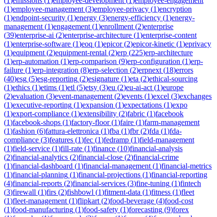
(
1
)
emissions
(
1
)
employee-development
(
1
)
employee-engagement
(
1
)
employee-management
(
3
)
employee-privacy
(
1
)
encryption
(
1
)
endpoint-security
(
1
)
energy
(
3
)
energy-efficiency
(
1
)
energy-
management
(
1
)
engagement
(
1
)
enrollment
(
2
)
enterprise
(
39
)
enterprise-ai
(
2
)
enterprise-architecture
(
1
)
enterprise-content
(
1
)
enterprise-software
(
1
)
eoq
(
1
)
epicor
(
2
)
epicor-kinetic
(
1
)
eprivacy
(
1
)
equipment
(
2
)
equipment-rental
(
2
)
erp
(
225
)
erp-architecture
(
1
)
erp-automation
(
1
)
erp-comparison
(
9
)
erp-configuration
(
1
)
erp-
failure
(
1
)
erp-integration
(
8
)
erp-selection
(
2
)
erpnext
(
18
)
errors
(
40
)
esg
(
5
)
esg-reporting
(
2
)
esignature
(
1
)
eta
(
2
)
ethical-sourcing
(
1
)
ethics
(
1
)
etims
(
1
)
etl
(
5
)
etsy
(
3
)
eu
(
2
)
eu-ai-act
(
1
)
europe
(
2
)
evaluation
(
3
)
event-management
(
2
)
events
(
1
)
excel
(
3
)
exchanges
(
1
)
executive-reporting
(
1
)
expansion
(
1
)
expectations
(
1
)
expo
(
1
)
export-compliance
(
1
)
extensibility
(
2
)
fabric
(
1
)
facebook
(
1
)
facebook-shops
(
1
)
factory-floor
(
1
)
faire
(
1
)
farm-management
(
1
)
fashion
(
6
)
fattura-elettronica
(
1
)
fba
(
1
)
fbr
(
2
)
fda
(
1
)
fda-
compliance
(
3
)
features
(
1
)
fec
(
1
)
fedramp
(
1
)
field-management
(
1
)
field-service
(
1
)
fill-rate
(
1
)
finance
(
10
)
financial-analysis
(
2
)
financial-analytics
(
2
)
financial-close
(
2
)
financial-crime
(
1
)
financial-dashboard
(
1
)
financial-management
(
1
)
financial-metrics
(
1
)
financial-planning
(
1
)
financial-projections
(
1
)
financial-reporting
(
4
)
financial-reports
(
2
)
financial-services
(
3
)
fine-tuning
(
1
)
fintech
(
3
)
firewall
(
1
)
firs
(
2
)
fishbowl
(
1
)
fitment-data
(
1
)
fitness
(
1
)
fleet
(
1
)
fleet-management
(
1
)
flipkart
(
2
)
food-beverage
(
4
)
food-cost
(
1
)
food-manufacturing
(
1
)
food-safety
(
1
)
forecasting
(
9
)
forex