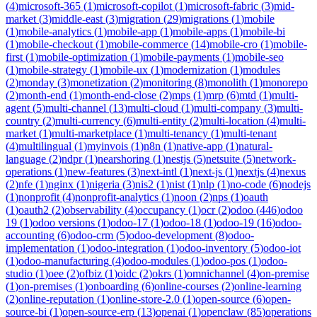
(
4
)
microsoft-365
(
1
)
microsoft-copilot
(
1
)
microsoft-fabric
(
3
)
mid-
market
(
3
)
middle-east
(
3
)
migration
(
29
)
migrations
(
1
)
mobile
(
1
)
mobile-analytics
(
1
)
mobile-app
(
1
)
mobile-apps
(
1
)
mobile-bi
(
1
)
mobile-checkout
(
1
)
mobile-commerce
(
14
)
mobile-cro
(
1
)
mobile-
first
(
1
)
mobile-optimization
(
1
)
mobile-payments
(
1
)
mobile-seo
(
1
)
mobile-strategy
(
1
)
mobile-ux
(
1
)
modernization
(
1
)
modules
(
2
)
monday
(
3
)
monetization
(
2
)
monitoring
(
8
)
monolith
(
1
)
monorepo
(
2
)
month-end
(
1
)
month-end-close
(
2
)
mps
(
1
)
mrp
(
6
)
mtd
(
1
)
multi-
agent
(
5
)
multi-channel
(
13
)
multi-cloud
(
1
)
multi-company
(
3
)
multi-
country
(
2
)
multi-currency
(
6
)
multi-entity
(
2
)
multi-location
(
4
)
multi-
market
(
1
)
multi-marketplace
(
1
)
multi-tenancy
(
1
)
multi-tenant
(
4
)
multilingual
(
1
)
myinvois
(
1
)
n8n
(
1
)
native-app
(
1
)
natural-
language
(
2
)
ndpr
(
1
)
nearshoring
(
1
)
nestjs
(
5
)
netsuite
(
5
)
network-
operations
(
1
)
new-features
(
3
)
next-intl
(
1
)
next-js
(
1
)
nextjs
(
4
)
nexus
(
2
)
nfe
(
1
)
nginx
(
1
)
nigeria
(
3
)
nis2
(
1
)
nist
(
1
)
nlp
(
1
)
no-code
(
6
)
nodejs
(
1
)
nonprofit
(
4
)
nonprofit-analytics
(
1
)
noon
(
2
)
nps
(
1
)
oauth
(
1
)
oauth2
(
2
)
observability
(
4
)
occupancy
(
1
)
ocr
(
2
)
odoo
(
446
)
odoo
19
(
1
)
odoo versions
(
1
)
odoo-17
(
1
)
odoo-18
(
1
)
odoo-19
(
16
)
odoo-
accounting
(
6
)
odoo-crm
(
5
)
odoo-development
(
8
)
odoo-
implementation
(
1
)
odoo-integration
(
1
)
odoo-inventory
(
5
)
odoo-iot
(
1
)
odoo-manufacturing
(
4
)
odoo-modules
(
1
)
odoo-pos
(
1
)
odoo-
studio
(
1
)
oee
(
2
)
ofbiz
(
1
)
oidc
(
2
)
okrs
(
1
)
omnichannel
(
4
)
on-premise
(
1
)
on-premises
(
1
)
onboarding
(
6
)
online-courses
(
2
)
online-learning
(
2
)
online-reputation
(
1
)
online-store-2.0
(
1
)
open-source
(
6
)
open-
source-bi
(
1
)
open-source-erp
(
13
)
openai
(
1
)
openclaw
(
85
)
operations