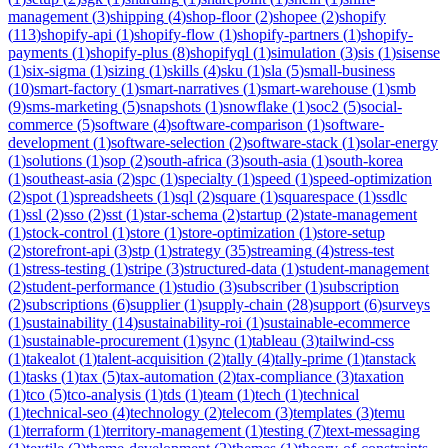
management
(
3
)
shipping
(
4
)
shop-floor
(
2
)
shopee
(
2
)
shopify
(
113
)
shopify-api
(
1
)
shopify-flow
(
1
)
shopify-partners
(
1
)
shopify-
payments
(
1
)
shopify-plus
(
8
)
shopifyql
(
1
)
simulation
(
3
)
sis
(
1
)
sisense
(
1
)
six-sigma
(
1
)
sizing
(
1
)
skills
(
4
)
sku
(
1
)
sla
(
5
)
small-business
(
10
)
smart-factory
(
1
)
smart-narratives
(
1
)
smart-warehouse
(
1
)
smb
(
9
)
sms-marketing
(
5
)
snapshots
(
1
)
snowflake
(
1
)
soc2
(
5
)
social-
commerce
(
5
)
software
(
4
)
software-comparison
(
1
)
software-
development
(
1
)
software-selection
(
2
)
software-stack
(
1
)
solar-energy
(
1
)
solutions
(
1
)
sop
(
2
)
south-africa
(
3
)
south-asia
(
1
)
south-korea
(
1
)
southeast-asia
(
2
)
spc
(
1
)
specialty
(
1
)
speed
(
1
)
speed-optimization
(
2
)
spot
(
1
)
spreadsheets
(
1
)
sql
(
2
)
square
(
1
)
squarespace
(
1
)
ssdlc
(
1
)
ssl
(
2
)
sso
(
2
)
sst
(
1
)
star-schema
(
2
)
startup
(
2
)
state-management
(
1
)
stock-control
(
1
)
store
(
1
)
store-optimization
(
1
)
store-setup
(
2
)
storefront-api
(
3
)
stp
(
1
)
strategy
(
35
)
streaming
(
4
)
stress-test
(
1
)
stress-testing
(
1
)
stripe
(
3
)
structured-data
(
1
)
student-management
(
2
)
student-performance
(
1
)
studio
(
3
)
subscriber
(
1
)
subscription
(
2
)
subscriptions
(
6
)
supplier
(
1
)
supply-chain
(
28
)
support
(
6
)
surveys
(
1
)
sustainability
(
14
)
sustainability-roi
(
1
)
sustainable-ecommerce
(
1
)
sustainable-procurement
(
1
)
sync
(
1
)
tableau
(
3
)
tailwind-css
(
1
)
takealot
(
1
)
talent-acquisition
(
2
)
tally
(
4
)
tally-prime
(
1
)
tanstack
(
1
)
tasks
(
1
)
tax
(
5
)
tax-automation
(
2
)
tax-compliance
(
3
)
taxation
(
1
)
tco
(
5
)
tco-analysis
(
1
)
tds
(
1
)
team
(
1
)
tech
(
1
)
technical
(
1
)
technical-seo
(
4
)
technology
(
2
)
telecom
(
3
)
templates
(
3
)
temu
(
1
)
terraform
(
1
)
territory-management
(
1
)
testing
(
7
)
text-messaging