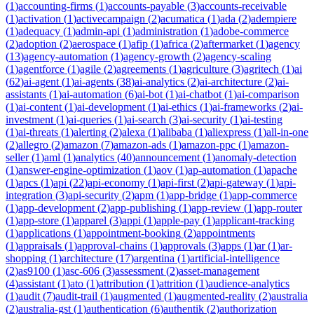
(
1
)
accounting-firms
(
1
)
accounts-payable
(
3
)
accounts-receivable
(
1
)
activation
(
1
)
activecampaign
(
2
)
acumatica
(
1
)
ada
(
2
)
adempiere
(
1
)
adequacy
(
1
)
admin-api
(
1
)
administration
(
1
)
adobe-commerce
(
2
)
adoption
(
2
)
aerospace
(
1
)
afip
(
1
)
africa
(
2
)
aftermarket
(
1
)
agency
(
13
)
agency-automation
(
1
)
agency-growth
(
2
)
agency-scaling
(
1
)
agentforce
(
1
)
agile
(
2
)
agreements
(
1
)
agriculture
(
3
)
agritech
(
1
)
ai
(
62
)
ai-agent
(
1
)
ai-agents
(
38
)
ai-analytics
(
2
)
ai-architecture
(
2
)
ai-
assistants
(
1
)
ai-automation
(
6
)
ai-bot
(
1
)
ai-chatbot
(
1
)
ai-comparison
(
1
)
ai-content
(
1
)
ai-development
(
1
)
ai-ethics
(
1
)
ai-frameworks
(
2
)
ai-
investment
(
1
)
ai-queries
(
1
)
ai-search
(
3
)
ai-security
(
1
)
ai-testing
(
1
)
ai-threats
(
1
)
alerting
(
2
)
alexa
(
1
)
alibaba
(
1
)
aliexpress
(
1
)
all-in-one
(
2
)
allegro
(
2
)
amazon
(
7
)
amazon-ads
(
1
)
amazon-ppc
(
1
)
amazon-
seller
(
1
)
aml
(
1
)
analytics
(
40
)
announcement
(
1
)
anomaly-detection
(
1
)
answer-engine-optimization
(
1
)
aov
(
1
)
ap-automation
(
1
)
apache
(
1
)
apcs
(
1
)
api
(
22
)
api-economy
(
1
)
api-first
(
2
)
api-gateway
(
1
)
api-
integration
(
3
)
api-security
(
2
)
apm
(
1
)
app-bridge
(
1
)
app-commerce
(
1
)
app-development
(
2
)
app-publishing
(
1
)
app-review
(
1
)
app-router
(
1
)
app-store
(
1
)
apparel
(
3
)
appi
(
1
)
apple-pay
(
1
)
applicant-tracking
(
1
)
applications
(
1
)
appointment-booking
(
2
)
appointments
(
1
)
appraisals
(
1
)
approval-chains
(
1
)
approvals
(
3
)
apps
(
1
)
ar
(
1
)
ar-
shopping
(
1
)
architecture
(
17
)
argentina
(
1
)
artificial-intelligence
(
2
)
as9100
(
1
)
asc-606
(
3
)
assessment
(
2
)
asset-management
(
4
)
assistant
(
1
)
ato
(
1
)
attribution
(
1
)
attrition
(
1
)
audience-analytics
(
1
)
audit
(
7
)
audit-trail
(
1
)
augmented
(
1
)
augmented-reality
(
2
)
australia
(
2
)
australia-gst
(
1
)
authentication
(
6
)
authentik
(
2
)
authorization