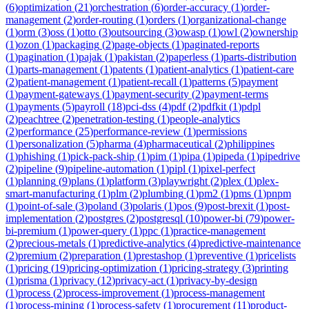
(
6
)
optimization
(
21
)
orchestration
(
6
)
order-accuracy
(
1
)
order-
management
(
2
)
order-routing
(
1
)
orders
(
1
)
organizational-change
(
1
)
orm
(
3
)
oss
(
1
)
otto
(
3
)
outsourcing
(
3
)
owasp
(
1
)
owl
(
2
)
ownership
(
1
)
ozon
(
1
)
packaging
(
2
)
page-objects
(
1
)
paginated-reports
(
1
)
pagination
(
1
)
pajak
(
1
)
pakistan
(
2
)
paperless
(
1
)
parts-distribution
(
1
)
parts-management
(
1
)
patents
(
1
)
patient-analytics
(
1
)
patient-care
(
2
)
patient-management
(
1
)
patient-recall
(
1
)
patterns
(
5
)
payment
(
1
)
payment-gateways
(
1
)
payment-security
(
2
)
payment-terms
(
1
)
payments
(
5
)
payroll
(
18
)
pci-dss
(
4
)
pdf
(
2
)
pdfkit
(
1
)
pdpl
(
2
)
peachtree
(
2
)
penetration-testing
(
1
)
people-analytics
(
2
)
performance
(
25
)
performance-review
(
1
)
permissions
(
1
)
personalization
(
5
)
pharma
(
4
)
pharmaceutical
(
2
)
philippines
(
1
)
phishing
(
1
)
pick-pack-ship
(
1
)
pim
(
1
)
pipa
(
1
)
pipeda
(
1
)
pipedrive
(
2
)
pipeline
(
9
)
pipeline-automation
(
1
)
pipl
(
1
)
pixel-perfect
(
1
)
planning
(
9
)
plans
(
1
)
platform
(
3
)
playwright
(
2
)
plex
(
1
)
plex-
smart-manufacturing
(
1
)
plm
(
2
)
plumbing
(
1
)
pm2
(
1
)
pms
(
1
)
pnpm
(
1
)
point-of-sale
(
3
)
poland
(
3
)
polaris
(
1
)
pos
(
9
)
post-brexit
(
1
)
post-
implementation
(
2
)
postgres
(
2
)
postgresql
(
10
)
power-bi
(
79
)
power-
bi-premium
(
1
)
power-query
(
1
)
ppc
(
1
)
practice-management
(
2
)
precious-metals
(
1
)
predictive-analytics
(
4
)
predictive-maintenance
(
2
)
premium
(
2
)
preparation
(
1
)
prestashop
(
1
)
preventive
(
1
)
pricelists
(
1
)
pricing
(
19
)
pricing-optimization
(
1
)
pricing-strategy
(
3
)
printing
(
1
)
prisma
(
1
)
privacy
(
12
)
privacy-act
(
1
)
privacy-by-design
(
1
)
process
(
2
)
process-improvement
(
1
)
process-management
(
1
)
process-mining
(
1
)
process-safety
(
1
)
procurement
(
11
)
product-