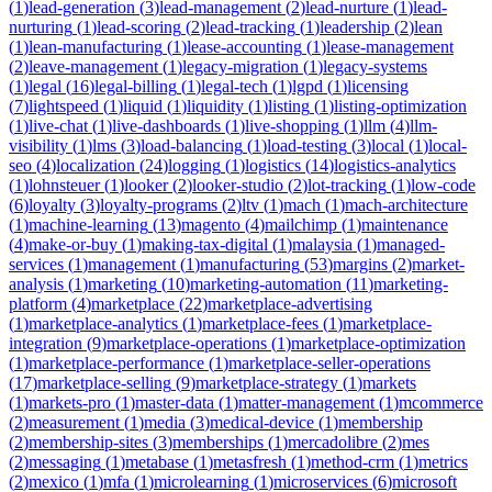
(
1
)
lead-generation
(
3
)
lead-management
(
2
)
lead-nurture
(
1
)
lead-
nurturing
(
1
)
lead-scoring
(
2
)
lead-tracking
(
1
)
leadership
(
2
)
lean
(
1
)
lean-manufacturing
(
1
)
lease-accounting
(
1
)
lease-management
(
2
)
leave-management
(
1
)
legacy-migration
(
1
)
legacy-systems
(
1
)
legal
(
16
)
legal-billing
(
1
)
legal-tech
(
1
)
lgpd
(
1
)
licensing
(
7
)
lightspeed
(
1
)
liquid
(
1
)
liquidity
(
1
)
listing
(
1
)
listing-optimization
(
1
)
live-chat
(
1
)
live-dashboards
(
1
)
live-shopping
(
1
)
llm
(
4
)
llm-
visibility
(
1
)
lms
(
3
)
load-balancing
(
1
)
load-testing
(
3
)
local
(
1
)
local-
seo
(
4
)
localization
(
24
)
logging
(
1
)
logistics
(
14
)
logistics-analytics
(
1
)
lohnsteuer
(
1
)
looker
(
2
)
looker-studio
(
2
)
lot-tracking
(
1
)
low-code
(
6
)
loyalty
(
3
)
loyalty-programs
(
2
)
ltv
(
1
)
mach
(
1
)
mach-architecture
(
1
)
machine-learning
(
13
)
magento
(
4
)
mailchimp
(
1
)
maintenance
(
4
)
make-or-buy
(
1
)
making-tax-digital
(
1
)
malaysia
(
1
)
managed-
services
(
1
)
management
(
1
)
manufacturing
(
53
)
margins
(
2
)
market-
analysis
(
1
)
marketing
(
10
)
marketing-automation
(
11
)
marketing-
platform
(
4
)
marketplace
(
22
)
marketplace-advertising
(
1
)
marketplace-analytics
(
1
)
marketplace-fees
(
1
)
marketplace-
integration
(
9
)
marketplace-operations
(
1
)
marketplace-optimization
(
1
)
marketplace-performance
(
1
)
marketplace-seller-operations
(
17
)
marketplace-selling
(
9
)
marketplace-strategy
(
1
)
markets
(
1
)
markets-pro
(
1
)
master-data
(
1
)
matter-management
(
1
)
mcommerce
(
2
)
measurement
(
1
)
media
(
3
)
medical-device
(
1
)
membership
(
2
)
membership-sites
(
3
)
memberships
(
1
)
mercadolibre
(
2
)
mes
(
2
)
messaging
(
1
)
metabase
(
1
)
metasfresh
(
1
)
method-crm
(
1
)
metrics
(
2
)
mexico
(
1
)
mfa
(
1
)
microlearning
(
1
)
microservices
(
6
)
microsoft