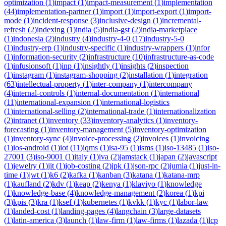
optimization
(
1
)
impact
(
1
)
impact-measurement
(
1
)
implementation
(
44
)
implementation-partner
(
1
)
import
(
1
)
import-export
(
1
)
import-
mode
(
1
)
incident-response
(
3
)
inclusive-design
(
1
)
incremental-
refresh
(
2
)
indexing
(
1
)
india
(
5
)
india-gst
(
2
)
india-marketplace
(
1
)
indonesia
(
2
)
industry
(
4
)
industry-4-0
(
17
)
industry-5-0
(
1
)
industry-erp
(
1
)
industry-specific
(
1
)
industry-wrappers
(
1
)
infor
(
1
)
information-security
(
2
)
infrastructure
(
10
)
infrastructure-as-code
(
1
)
infusionsoft
(
1
)
inp
(
1
)
insightly
(
1
)
insights
(
2
)
inspection
(
1
)
instagram
(
1
)
instagram-shopping
(
2
)
installation
(
1
)
integration
(
63
)
intellectual-property
(
1
)
inter-company
(
1
)
intercompany
(
4
)
internal-controls
(
1
)
internal-documentation
(
1
)
international
(
11
)
international-expansion
(
1
)
international-logistics
(
1
)
international-selling
(
2
)
international-trade
(
1
)
internationalization
(
2
)
intranet
(
1
)
inventory
(
33
)
inventory-analytics
(
1
)
inventory-
forecasting
(
1
)
inventory-management
(
5
)
inventory-optimization
(
1
)
inventory-sync
(
4
)
invoice-processing
(
2
)
invoices
(
1
)
invoicing
(
1
)
ios-android
(
1
)
iot
(
11
)
iqms
(
1
)
isa-95
(
1
)
isms
(
1
)
iso-13485
(
1
)
iso-
27001
(
3
)
iso-9001
(
1
)
italy
(
1
)
iva
(
2
)
jamstack
(
1
)
japan
(
2
)
javascript
(
1
)
jewelry
(
1
)
jit
(
1
)
job-costing
(
2
)
jpk
(
1
)
json-rpc
(
2
)
jumia
(
1
)
just-in-
time
(
1
)
jwt
(
1
)
k6
(
2
)
kafka
(
1
)
kanban
(
3
)
katana
(
1
)
katana-mrp
(
1
)
kaufland
(
2
)
kdv
(
1
)
keap
(
2
)
kenya
(
1
)
klaviyo
(
1
)
knowledge
(
1
)
knowledge-base
(
4
)
knowledge-management
(
2
)
korea
(
1
)
kpi
(
3
)
kpis
(
3
)
kra
(
1
)
ksef
(
1
)
kubernetes
(
1
)
kvkk
(
1
)
kyc
(
1
)
labor-law
(
1
)
landed-cost
(
1
)
landing-pages
(
4
)
langchain
(
3
)
large-datasets
(
1
)
latin-america
(
3
)
launch
(
1
)
law-firm
(
1
)
law-firms
(
1
)
lazada
(
1
)
lcp