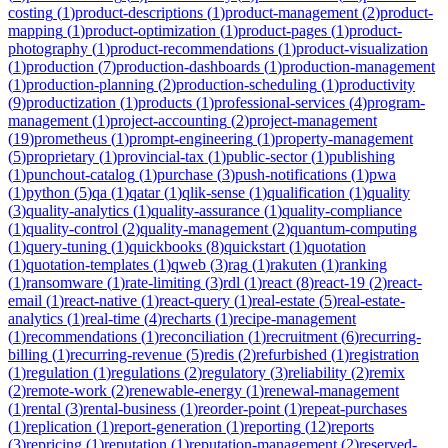
costing
(
1
)
product-descriptions
(
1
)
product-management
(
2
)
product-
mapping
(
1
)
product-optimization
(
1
)
product-pages
(
1
)
product-
photography
(
1
)
product-recommendations
(
1
)
product-visualization
(
1
)
production
(
7
)
production-dashboards
(
1
)
production-management
(
1
)
production-planning
(
2
)
production-scheduling
(
1
)
productivity
(
9
)
productization
(
1
)
products
(
1
)
professional-services
(
4
)
program-
management
(
1
)
project-accounting
(
2
)
project-management
(
19
)
prometheus
(
1
)
prompt-engineering
(
1
)
property-management
(
5
)
proprietary
(
1
)
provincial-tax
(
1
)
public-sector
(
1
)
publishing
(
1
)
punchout-catalog
(
1
)
purchase
(
3
)
push-notifications
(
1
)
pwa
(
1
)
python
(
5
)
qa
(
1
)
qatar
(
1
)
qlik-sense
(
1
)
qualification
(
1
)
quality
(
3
)
quality-analytics
(
1
)
quality-assurance
(
1
)
quality-compliance
(
1
)
quality-control
(
2
)
quality-management
(
2
)
quantum-computing
(
1
)
query-tuning
(
1
)
quickbooks
(
8
)
quickstart
(
1
)
quotation
(
1
)
quotation-templates
(
1
)
qweb
(
3
)
rag
(
1
)
rakuten
(
1
)
ranking
(
1
)
ransomware
(
1
)
rate-limiting
(
3
)
rdl
(
1
)
react
(
8
)
react-19
(
2
)
react-
email
(
1
)
react-native
(
1
)
react-query
(
1
)
real-estate
(
5
)
real-estate-
analytics
(
1
)
real-time
(
4
)
recharts
(
1
)
recipe-management
(
1
)
recommendations
(
1
)
reconciliation
(
1
)
recruitment
(
6
)
recurring-
billing
(
1
)
recurring-revenue
(
5
)
redis
(
2
)
refurbished
(
1
)
registration
(
1
)
regulation
(
1
)
regulations
(
2
)
regulatory
(
3
)
reliability
(
2
)
remix
(
2
)
remote-work
(
2
)
renewable-energy
(
1
)
renewal-management
(
1
)
rental
(
3
)
rental-business
(
1
)
reorder-point
(
1
)
repeat-purchases
(
1
)
replication
(
1
)
report-generation
(
1
)
reporting
(
12
)
reports
(
3
)
repricing
(
1
)
reputation
(
1
)
reputation-management
(
2
)
reserved-