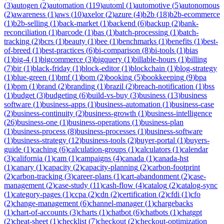
(
3
)
autogen
(
2
)
automation
(
119
)
automl
(
1
)
automotive
(
5
)
autonomous
(
2
)
awareness
(
1
)
aws
(
10
)
axelor
(
2
)
azure
(
4
)
b2b
(
18
)
b2b-ecommerce
(
1
)
b2b-selling
(
1
)
back-market
(
1
)
backend
(
6
)
backup
(
2
)
bank-
reconciliation
(
1
)
barcode
(
1
)
bas
(
1
)
batch-processing
(
1
)
batch-
tracking
(
2
)
bcrs
(
1
)
beauty
(
1
)
bee
(
1
)
benchmarks
(
1
)
benefits
(
1
)
best-
of-breed
(
1
)
best-practices
(
6
)
bi-comparison
(
8
)
bi-tools
(
1
)
bias
(
1
)
big-4
(
1
)
bigcommerce
(
3
)
bigquery
(
1
)
billable-hours
(
1
)
billing
(
7
)
bir
(
1
)
black-friday
(
1
)
block-editor
(
1
)
blockchain
(
1
)
blog-strategy
(
1
)
blue-green
(
1
)
bmf
(
1
)
bom
(
2
)
booking
(
5
)
bookkeeping
(
9
)
bpa
(
1
)
bpm
(
1
)
brand
(
2
)
branding
(
1
)
brazil
(
2
)
breach-notification
(
1
)
bss
(
1
)
budget
(
3
)
budgeting
(
6
)
build-vs-buy
(
3
)
business
(
13
)
business
software
(
1
)
business-apps
(
1
)
business-automation
(
1
)
business-case
(
2
)
business-continuity
(
2
)
business-growth
(
1
)
business-intelligence
(
26
)
business-one
(
1
)
business-operations
(
1
)
business-plan
(
1
)
business-process
(
8
)
business-processes
(
1
)
business-software
(
1
)
business-strategy
(
12
)
business-tools
(
2
)
buyer-portal
(
1
)
buyers-
guide
(
1
)
caching
(
6
)
calculation-groups
(
1
)
calculators
(
1
)
calendar
(
3
)
california
(
1
)
cam
(
1
)
campaigns
(
4
)
canada
(
1
)
canada-hst
(
1
)
canary
(
1
)
capacity
(
2
)
capacity-planning
(
2
)
carbon-footprint
(
2
)
carbon-tracking
(
3
)
career-plans
(
1
)
cart-abandonment
(
2
)
case-
management
(
2
)
case-study
(
11
)
cash-flow
(
4
)
catalog
(
2
)
catalog-sync
(
1
)
category-pages
(
1
)
ccpa
(
2
)
cdn
(
2
)
certification
(
2
)
cfdi
(
1
)
cfo
(
2
)
change-management
(
6
)
channel-manager
(
1
)
chargebacks
(
1
)
chart-of-accounts
(
3
)
charts
(
1
)
chatbot
(
6
)
chatbots
(
1
)
chatgpt
(
2
)
cheat-sheet
(
1
)
checklist
(
7
)
checkout
(
2
)
checkout-optimization