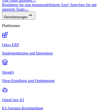
Alle Apps anzeigen
→
Benötigen Sie eine benutzerdefinierte App? Sprechen Sie mit
unserem Team
→
Dienstleistungen
Plattformen
Odoo ERP
Implementierung und Integration
Shopify
Shop-Erstellung und Optimierung
OpenClaw KI
KI-Agenten-Bereitstellung