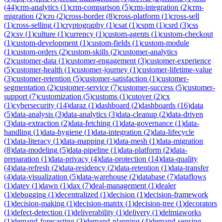
(
44
)
crm-analytics
(
1
)
crm-comparison
(
5
)
crm-integration
(
2
)
crm-
migration
(
2
)
cro
(
2
)
cross-border
(
8
)
cross-platform
(
1
)
cross-sell
(
1
)
cross-selling
(
1
)
cryptography
(
1
)
csat
(
1
)
cspm
(
1
)
csrd
(
3
)
css
(
2
)
csv
(
1
)
culture
(
1
)
currency
(
1
)
custom-agents
(
1
)
custom-checkout
(
1
)
custom-development
(
1
)
custom-fields
(
1
)
custom-module
(
1
)
custom-orders
(
2
)
custom-skills
(
2
)
customer-analytics
(
2
)
customer-data
(
1
)
customer-engagement
(
3
)
customer-experience
(
5
)
customer-health
(
1
)
customer-journey
(
1
)
customer-lifetime-value
(
3
)
customer-retention
(
5
)
customer-satisfaction
(
1
)
customer-
segmentation
(
2
)
customer-service
(
7
)
customer-success
(
5
)
customer-
support
(
7
)
customization
(
5
)
customs
(
1
)
cutover
(
2
)
cx
(
1
)
cybersecurity
(
14
)
daraz
(
1
)
dashboard
(
2
)
dashboards
(
16
)
data
(
5
)
data-analysis
(
3
)
data-analytics
(
3
)
data-cleanup
(
2
)
data-driven
(
3
)
data-extraction
(
2
)
data-fetching
(
1
)
data-governance
(
1
)
data-
handling
(
1
)
data-hygiene
(
1
)
data-integration
(
2
)
data-lifecycle
(
1
)
data-literacy
(
1
)
data-mapping
(
1
)
data-mesh
(
1
)
data-migration
(
8
)
data-modeling
(
5
)
data-pipeline
(
1
)
data-platform
(
2
)
data-
preparation
(
1
)
data-privacy
(
4
)
data-protection
(
14
)
data-quality
(
4
)
data-refresh
(
2
)
data-residency
(
2
)
data-retention
(
1
)
data-transfer
(
4
)
data-visualization
(
5
)
data-warehouse
(
2
)
database
(
7
)
dataflows
(
1
)
datev
(
1
)
dawn
(
1
)
dax
(
7
)
deal-management
(
1
)
dealer
(
1
)
debugging
(
1
)
decentralized
(
1
)
decision
(
1
)
decision-framework
(
1
)
decision-making
(
1
)
decision-matrix
(
1
)
decision-tree
(
1
)
decorators
(
1
)
defect-detection
(
1
)
deliverability
(
1
)
delivery
(
1
)
delmiaworks
(
1
)
demand-forecasting
(
3
)
demand-planning
(
4
)
demand-sensing