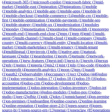
(
4
)
microsoft-365
(
1
)
microsoft-copilot
(
1
)
microsoft-fabric
(
3
)
mid-
market
(
3
)
middle-east
(
3
)
migration
(
29
)
migrations
(
1
)
mobile
(
1
)
mobile-analytics
(
1
)
mobile-app
(
1
)
mobile-apps
(
1
)
mobile-bi
(
1
)
mobile-checkout
(
1
)
mobile-commerce
(
14
)
mobile-cro
(
1
)
mobile-
first
(
1
)
mobile-optimization
(
1
)
mobile-payments
(
1
)
mobile-seo
(
1
)
mobile-strategy
(
1
)
mobile-ux
(
1
)
modernization
(
1
)
modules
(
2
)
monday
(
3
)
monetization
(
2
)
monitoring
(
8
)
monolith
(
1
)
monorepo
(
2
)
month-end
(
1
)
month-end-close
(
2
)
mps
(
1
)
mrp
(
6
)
mtd
(
1
)
multi-
agent
(
5
)
multi-channel
(
13
)
multi-cloud
(
1
)
multi-company
(
3
)
multi-
country
(
2
)
multi-currency
(
6
)
multi-entity
(
2
)
multi-location
(
4
)
multi-
market
(
1
)
multi-marketplace
(
1
)
multi-tenancy
(
1
)
multi-tenant
(
4
)
multilingual
(
1
)
myinvois
(
1
)
n8n
(
1
)
native-app
(
1
)
natural-
language
(
2
)
ndpr
(
1
)
nearshoring
(
1
)
nestjs
(
5
)
netsuite
(
5
)
network-
operations
(
1
)
new-features
(
3
)
next-intl
(
1
)
next-js
(
1
)
nextjs
(
4
)
nexus
(
2
)
nfe
(
1
)
nginx
(
1
)
nigeria
(
3
)
nis2
(
1
)
nist
(
1
)
nlp
(
1
)
no-code
(
6
)
nodejs
(
1
)
nonprofit
(
4
)
nonprofit-analytics
(
1
)
noon
(
2
)
nps
(
1
)
oauth
(
1
)
oauth2
(
2
)
observability
(
4
)
occupancy
(
1
)
ocr
(
2
)
odoo
(
446
)
odoo
19
(
1
)
odoo versions
(
1
)
odoo-17
(
1
)
odoo-18
(
1
)
odoo-19
(
16
)
odoo-
accounting
(
6
)
odoo-crm
(
5
)
odoo-development
(
8
)
odoo-
implementation
(
1
)
odoo-integration
(
1
)
odoo-inventory
(
5
)
odoo-iot
(
1
)
odoo-manufacturing
(
4
)
odoo-modules
(
1
)
odoo-pos
(
1
)
odoo-
studio
(
1
)
oee
(
2
)
ofbiz
(
1
)
oidc
(
2
)
okrs
(
1
)
omnichannel
(
4
)
on-premise
(
1
)
on-premises
(
1
)
onboarding
(
6
)
online-courses
(
2
)
online-learning
(
2
)
online-reputation
(
1
)
online-store-2.0
(
1
)
open-source
(
6
)
open-
source-bi
(
1
)
open-source-erp
(
13
)
openai
(
1
)
openclaw
(
85
)
operations