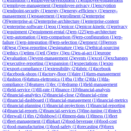
(
1
)
emissions
(
1
)
employee-development
(
1
)
employee-engagement
(
1
)
employee-management
(
3
)
employee-privacy
(
1
)
encryption
(
1
)
endpoint-security
(
1
)
energy
(
3
)
energy-efficiency
(
1
)
energy-
management
(
1
)
engagement
(
1
)
enrollment
(
2
)
enterprise
(
39
)
enterprise-ai
(
2
)
enterprise-architecture
(
1
)
enterprise-content
(
1
)
enterprise-software
(
1
)
eoq
(
1
)
epicor
(
2
)
epicor-kinetic
(
1
)
eprivacy
(
1
)
equipment
(
2
)
equipment-rental
(
2
)
erp
(
225
)
erp-architecture
(
1
)
erp-automation
(
1
)
erp-comparison
(
9
)
erp-configuration
(
1
)
erp-
failure
(
1
)
erp-integration
(
8
)
erp-selection
(
2
)
erpnext
(
18
)
errors
(
40
)
esg
(
5
)
esg-reporting
(
2
)
esignature
(
1
)
eta
(
2
)
ethical-sourcing
(
1
)
ethics
(
1
)
etims
(
1
)
etl
(
5
)
etsy
(
3
)
eu
(
2
)
eu-ai-act
(
1
)
europe
(
2
)
evaluation
(
3
)
event-management
(
2
)
events
(
1
)
excel
(
3
)
exchanges
(
1
)
executive-reporting
(
1
)
expansion
(
1
)
expectations
(
1
)
expo
(
1
)
export-compliance
(
1
)
extensibility
(
2
)
fabric
(
1
)
facebook
(
1
)
facebook-shops
(
1
)
factory-floor
(
1
)
faire
(
1
)
farm-management
(
1
)
fashion
(
6
)
fattura-elettronica
(
1
)
fba
(
1
)
fbr
(
2
)
fda
(
1
)
fda-
compliance
(
3
)
features
(
1
)
fec
(
1
)
fedramp
(
1
)
field-management
(
1
)
field-service
(
1
)
fill-rate
(
1
)
finance
(
10
)
financial-analysis
(
2
)
financial-analytics
(
2
)
financial-close
(
2
)
financial-crime
(
1
)
financial-dashboard
(
1
)
financial-management
(
1
)
financial-metrics
(
1
)
financial-planning
(
1
)
financial-projections
(
1
)
financial-reporting
(
4
)
financial-reports
(
2
)
financial-services
(
3
)
fine-tuning
(
1
)
fintech
(
3
)
firewall
(
1
)
firs
(
2
)
fishbowl
(
1
)
fitment-data
(
1
)
fitness
(
1
)
fleet
(
1
)
fleet-management
(
1
)
flipkart
(
2
)
food-beverage
(
4
)
food-cost
(
1
)
food-manufacturing
(
1
)
food-safety
(
1
)
forecasting
(
9
)
forex