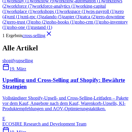
(
1
)
workday
(
1
)
workflow
(
9
)
workflow-automation
(
1
)
workflows
(
2
)
workforce
(
7
)
workforce-analytics
(
1
)
working-capital
(
1
)
workplace
(
1
)
workshops
(
1
)
workspace
(
1
)
wps-payroll
(
1
)
xero
(
4
)
xml
(
1
)
xml-rpc
(
3
)
zalando
(
5
)
zapier
(
3
)
zatca
(
2
)
zero-downtime
(
2
)
zero-trust
(
3
)
zoho
(
2
)
zoho-books
(
1
)
zoho-crm
(
1
)
zoho-inventory
(
1
)
zoho-one
(
1
)
zustand
(
1
)
1 Ergebnis
cross-selling
Alle Artikel
shopify
upselling
19. März
Upselling und Cross-Selling auf Shopify: Bewährte
Strategien
Vollständiger Shopify-Upsell- und Cross-Selling-Leitfaden – Pakete
vor dem Kauf, Angebote nach dem Kauf, Warenkorb-Upsells, KI-
Produktempfehlungen und AOV-Optimierungstaktiken.
E
ECOSIRE Research and Development Team