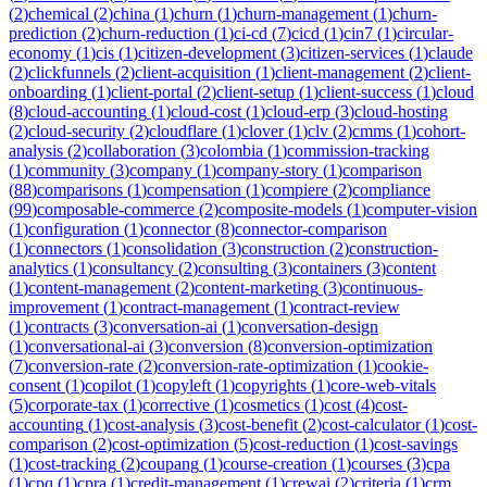
(
2
)
chemical
(
2
)
china
(
1
)
churn
(
1
)
churn-management
(
1
)
churn-
prediction
(
2
)
churn-reduction
(
1
)
ci-cd
(
7
)
cicd
(
1
)
cin7
(
1
)
circular-
economy
(
1
)
cis
(
1
)
citizen-development
(
3
)
citizen-services
(
1
)
claude
(
2
)
clickfunnels
(
2
)
client-acquisition
(
1
)
client-management
(
2
)
client-
onboarding
(
1
)
client-portal
(
2
)
client-setup
(
1
)
client-success
(
1
)
cloud
(
8
)
cloud-accounting
(
1
)
cloud-cost
(
1
)
cloud-erp
(
3
)
cloud-hosting
(
2
)
cloud-security
(
2
)
cloudflare
(
1
)
clover
(
1
)
clv
(
2
)
cmms
(
1
)
cohort-
analysis
(
2
)
collaboration
(
3
)
colombia
(
1
)
commission-tracking
(
1
)
community
(
3
)
company
(
1
)
company-story
(
1
)
comparison
(
88
)
comparisons
(
1
)
compensation
(
1
)
compiere
(
2
)
compliance
(
99
)
composable-commerce
(
2
)
composite-models
(
1
)
computer-vision
(
1
)
configuration
(
1
)
connector
(
8
)
connector-comparison
(
1
)
connectors
(
1
)
consolidation
(
3
)
construction
(
2
)
construction-
analytics
(
1
)
consultancy
(
2
)
consulting
(
3
)
containers
(
3
)
content
(
1
)
content-management
(
2
)
content-marketing
(
3
)
continuous-
improvement
(
1
)
contract-management
(
1
)
contract-review
(
1
)
contracts
(
3
)
conversation-ai
(
1
)
conversation-design
(
1
)
conversational-ai
(
3
)
conversion
(
8
)
conversion-optimization
(
7
)
conversion-rate
(
2
)
conversion-rate-optimization
(
1
)
cookie-
consent
(
1
)
copilot
(
1
)
copyleft
(
1
)
copyrights
(
1
)
core-web-vitals
(
5
)
corporate-tax
(
1
)
corrective
(
1
)
cosmetics
(
1
)
cost
(
4
)
cost-
accounting
(
1
)
cost-analysis
(
3
)
cost-benefit
(
2
)
cost-calculator
(
1
)
cost-
comparison
(
2
)
cost-optimization
(
5
)
cost-reduction
(
1
)
cost-savings
(
1
)
cost-tracking
(
2
)
coupang
(
1
)
course-creation
(
1
)
courses
(
3
)
cpa
(
1
)
cpq
(
1
)
cpra
(
1
)
credit-management
(
1
)
crewai
(
2
)
criteria
(
1
)
crm