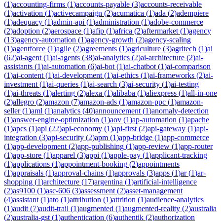
(
1
)
accounting-firms
(
1
)
accounts-payable
(
3
)
accounts-receivable
(
1
)
activation
(
1
)
activecampaign
(
2
)
acumatica
(
1
)
ada
(
2
)
adempiere
(
1
)
adequacy
(
1
)
admin-api
(
1
)
administration
(
1
)
adobe-commerce
(
2
)
adoption
(
2
)
aerospace
(
1
)
afip
(
1
)
africa
(
2
)
aftermarket
(
1
)
agency
(
13
)
agency-automation
(
1
)
agency-growth
(
2
)
agency-scaling
(
1
)
agentforce
(
1
)
agile
(
2
)
agreements
(
1
)
agriculture
(
3
)
agritech
(
1
)
ai
(
62
)
ai-agent
(
1
)
ai-agents
(
38
)
ai-analytics
(
2
)
ai-architecture
(
2
)
ai-
assistants
(
1
)
ai-automation
(
6
)
ai-bot
(
1
)
ai-chatbot
(
1
)
ai-comparison
(
1
)
ai-content
(
1
)
ai-development
(
1
)
ai-ethics
(
1
)
ai-frameworks
(
2
)
ai-
investment
(
1
)
ai-queries
(
1
)
ai-search
(
3
)
ai-security
(
1
)
ai-testing
(
1
)
ai-threats
(
1
)
alerting
(
2
)
alexa
(
1
)
alibaba
(
1
)
aliexpress
(
1
)
all-in-one
(
2
)
allegro
(
2
)
amazon
(
7
)
amazon-ads
(
1
)
amazon-ppc
(
1
)
amazon-
seller
(
1
)
aml
(
1
)
analytics
(
40
)
announcement
(
1
)
anomaly-detection
(
1
)
answer-engine-optimization
(
1
)
aov
(
1
)
ap-automation
(
1
)
apache
(
1
)
apcs
(
1
)
api
(
22
)
api-economy
(
1
)
api-first
(
2
)
api-gateway
(
1
)
api-
integration
(
3
)
api-security
(
2
)
apm
(
1
)
app-bridge
(
1
)
app-commerce
(
1
)
app-development
(
2
)
app-publishing
(
1
)
app-review
(
1
)
app-router
(
1
)
app-store
(
1
)
apparel
(
3
)
appi
(
1
)
apple-pay
(
1
)
applicant-tracking
(
1
)
applications
(
1
)
appointment-booking
(
2
)
appointments
(
1
)
appraisals
(
1
)
approval-chains
(
1
)
approvals
(
3
)
apps
(
1
)
ar
(
1
)
ar-
shopping
(
1
)
architecture
(
17
)
argentina
(
1
)
artificial-intelligence
(
2
)
as9100
(
1
)
asc-606
(
3
)
assessment
(
2
)
asset-management
(
4
)
assistant
(
1
)
ato
(
1
)
attribution
(
1
)
attrition
(
1
)
audience-analytics
(
1
)
audit
(
7
)
audit-trail
(
1
)
augmented
(
1
)
augmented-reality
(
2
)
australia
(
2
)
australia-gst
(
1
)
authentication
(
6
)
authentik
(
2
)
authorization