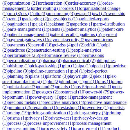
(
6
)
optimization
(
21
)
orchestration
(
6
)
order-accuracy
(
1
)
order-
management
(
2
)
order-routing
(
1
)
orders
(
1
)
organizational-change
(
1
)
orm
(
3
)
oss
(
1
)
otto
(
3
)
outsourcing
(
3
)
owasp
(
1
)
owl
(
2
)
ownership
(
1
)
ozon
(
1
)
packaging
(
2
)
page-objects
(
1
)
paginated-reports
(
1
)
pagination
(
1
)
pajak
(
1
)
pakistan
(
2
)
paperless
(
1
)
parts-distribution
(
1
)
parts-management
(
1
)
patents
(
1
)
patient-analytics
(
1
)
patient-care
(
2
)
patient-management
(
1
)
patient-recall
(
1
)
patterns
(
5
)
payment
(
1
)
payment-gateways
(
1
)
payment-security
(
2
)
payment-terms
(
1
)
payments
(
5
)
payroll
(
18
)
pci-dss
(
4
)
pdf
(
2
)
pdfkit
(
1
)
pdpl
(
2
)
peachtree
(
2
)
penetration-testing
(
1
)
people-analytics
(
2
)
performance
(
25
)
performance-review
(
1
)
permissions
(
1
)
personalization
(
5
)
pharma
(
4
)
pharmaceutical
(
2
)
philippines
(
1
)
phishing
(
1
)
pick-pack-ship
(
1
)
pim
(
1
)
pipa
(
1
)
pipeda
(
1
)
pipedrive
(
2
)
pipeline
(
9
)
pipeline-automation
(
1
)
pipl
(
1
)
pixel-perfect
(
1
)
planning
(
9
)
plans
(
1
)
platform
(
3
)
playwright
(
2
)
plex
(
1
)
plex-
smart-manufacturing
(
1
)
plm
(
2
)
plumbing
(
1
)
pm2
(
1
)
pms
(
1
)
pnpm
(
1
)
point-of-sale
(
3
)
poland
(
3
)
polaris
(
1
)
pos
(
9
)
post-brexit
(
1
)
post-
implementation
(
2
)
postgres
(
2
)
postgresql
(
10
)
power-bi
(
79
)
power-
bi-premium
(
1
)
power-query
(
1
)
ppc
(
1
)
practice-management
(
2
)
precious-metals
(
1
)
predictive-analytics
(
4
)
predictive-maintenance
(
2
)
premium
(
2
)
preparation
(
1
)
prestashop
(
1
)
preventive
(
1
)
pricelists
(
1
)
pricing
(
19
)
pricing-optimization
(
1
)
pricing-strategy
(
3
)
printing
(
1
)
prisma
(
1
)
privacy
(
12
)
privacy-act
(
1
)
privacy-by-design
(
1
)
process
(
2
)
process-improvement
(
1
)
process-management
(
1
)
process-mining
(
1
)
process-safety
(
1
)
procurement
(
11
)
product-