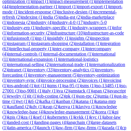
optimization
(
1
)
impact
(
1
)
impact-measurement
(
1
)
implementation
(
44
)
implementation-partner
(
1
)
import
(
1
)
import-export
(
1
)
import-
mode
(
1
)
incident-response
(
3
)
inclusive-design
(
1
)
incremental-
refresh
(
2
)
indexing
(
1
)
india
(
5
)
india-gst
(
2
)
india-marketplace
(
1
)
indonesia
(
2
)
industry
(
4
)
industry-4-0
(
17
)
industry-5-0
(
1
)
industry-erp
(
1
)
industry-specific
(
1
)
industry-wrappers
(
1
)
infor
(
1
)
information-security
(
2
)
infrastructure
(
10
)
infrastructure-as-code
(
1
)
infusionsoft
(
1
)
inp
(
1
)
insightly
(
1
)
insights
(
2
)
inspection
(
1
)
instagram
(
1
)
instagram-shopping
(
2
)
installation
(
1
)
integration
(
63
)
intellectual-property
(
1
)
inter-company
(
1
)
intercompany
(
4
)
internal-controls
(
1
)
internal-documentation
(
1
)
international
(
11
)
international-expansion
(
1
)
international-logistics
(
1
)
international-selling
(
2
)
international-trade
(
1
)
internationalization
(
2
)
intranet
(
1
)
inventory
(
33
)
inventory-analytics
(
1
)
inventory-
forecasting
(
1
)
inventory-management
(
5
)
inventory-optimization
(
1
)
inventory-sync
(
4
)
invoice-processing
(
2
)
invoices
(
1
)
invoicing
(
1
)
ios-android
(
1
)
iot
(
11
)
iqms
(
1
)
isa-95
(
1
)
isms
(
1
)
iso-13485
(
1
)
iso-
27001
(
3
)
iso-9001
(
1
)
italy
(
1
)
iva
(
2
)
jamstack
(
1
)
japan
(
2
)
javascript
(
1
)
jewelry
(
1
)
jit
(
1
)
job-costing
(
2
)
jpk
(
1
)
json-rpc
(
2
)
jumia
(
1
)
just-in-
time
(
1
)
jwt
(
1
)
k6
(
2
)
kafka
(
1
)
kanban
(
3
)
katana
(
1
)
katana-mrp
(
1
)
kaufland
(
2
)
kdv
(
1
)
keap
(
2
)
kenya
(
1
)
klaviyo
(
1
)
knowledge
(
1
)
knowledge-base
(
4
)
knowledge-management
(
2
)
korea
(
1
)
kpi
(
3
)
kpis
(
3
)
kra
(
1
)
ksef
(
1
)
kubernetes
(
1
)
kvkk
(
1
)
kyc
(
1
)
labor-law
(
1
)
landed-cost
(
1
)
landing-pages
(
4
)
langchain
(
3
)
large-datasets
(
1
)
latin-america
(
3
)
launch
(
1
)
law-firm
(
1
)
law-firms
(
1
)
lazada
(
1
)
lcp