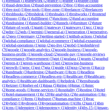
(
1
)
formulas
(
1
)
framework
(
2
)
france
(
1
)
frappe
(
4
)
frappe-cloud
(
1
)
fraud-detection
(
2
)
fraud-prevention
(
2
)
free
(
1
)
free-accounting
(
1
)
free-tool
(
1
)
free-tools
(
1
)
free-zone
(
1
)
freelancer
(
2
)
freelancers
(
1
)
freshbooks
(
2
)
freshdesk
(
1
)
freshsales
(
1
)
freshworks
(
1
)
frontend
(
3
)
fruugo
(
1
)
fta
(
1
)
fulfillment
(
7
)
functions
(
2
)
fund-accounting
(
2
)
fundraising
(
1
)
funnel-builder
(
2
)
funnels
(
4
)
furniture
(
2
)
future
(
3
)
future-of-work
(
1
)
gantt
(
1
)
gateway
(
1
)
gateways
(
1
)
gcc
(
1
)
gcp
(
2
)
gdpr
(
12
)
gds
(
1
)
gemini
(
1
)
general-ai
(
1
)
generation
(
1
)
generative-
ai
(
2
)
geo
(
1
)
germany
(
23
)
getting-started
(
1
)
github-actions
(
3
)
global
(
3
)
global-compliance
(
1
)
global-ecommerce
(
1
)
global-expansion
(
1
)
global-operations
(
1
)
gmp
(
2
)
go-live
(
2
)
gobd
(
1
)
gohighlevel
(
76
)
google
(
1
)
google-analytics
(
2
)
google-business
(
1
)
google-
business-profile
(
1
)
google-cloud
(
2
)
google-pay
(
1
)
google-reviews
(
1
)
governance
(
8
)
government
(
3
)
gpt
(
1
)
grafana
(
1
)
grants
(
2
)
graphql
(
3
)
green-it
(
1
)
green-warehouse
(
1
)
gri
(
2
)
growing-business
(
1
)
growth
(
1
)
grpc
(
1
)
gst
(
7
)
gta
(
1
)
guide
(
43
)
gxp
(
2
)
gym
(
1
)
haccp
(
2
)
handmade
(
3
)
hardening
(
2
)
hardware
(
1
)
hcm
(
1
)
headless
(
4
)
headless-commerce
(
3
)
headless-erp
(
1
)
healthcare
(
9
)
healthcare-
analytics
(
1
)
healthcare-dashboards
(
1
)
helpdesk
(
7
)
hepsiburada
(
1
)
hetzner
(
1
)
higher-ed
(
1
)
hipaa
(
5
)
hiring
(
4
)
hmac
(
1
)
hmrc
(
2
)
home-goods
(
1
)
home-services
(
1
)
hospitality
(
5
)
hosting
(
3
)
hotel
(
1
)
hotel-management
(
1
)
hr
(
20
)
hr-analytics
(
2
)
hr-automation
(
1
)
hr-
compliance
(
1
)
hrms
(
1
)
hubspot
(
7
)
human-machine
(
1
)
hvac
(
2
)
hybrid
(
1
)
hydrogen
(
3
)
hyperautomation
(
1
)
i18n
(
2
)
iam
(
1
)
ibm
(
1
)
icms
(
1
)
idempiere
(
1
)
idempotency
(
1
)
identity
(
4
)
ifrs-15
(
1
)
image-