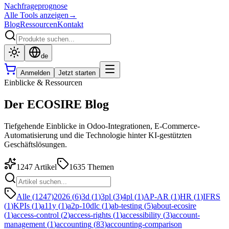
Nachfrageprognose
Alle Tools anzeigen
→
Blog
Ressourcen
Kontakt
de
Anmelden
Jetzt starten
Einblicke & Ressourcen
Der ECOSIRE Blog
Tiefgehende Einblicke in Odoo-Integrationen, E-Commerce-
Automatisierung und die Technologie hinter KI-gestützten
Geschäftslösungen.
1247
Artikel
1635
Themen
Alle (1247)
2026
(
6
)
3d
(
1
)
3pl
(
3
)
4pl
(
1
)
AP-AR
(
1
)
HR
(
1
)
IFRS
(
1
)
KPIs
(
1
)
a11y
(
1
)
a2p-10dlc
(
1
)
ab-testing
(
5
)
about-ecosire
(
1
)
access-control
(
2
)
access-rights
(
1
)
accessibility
(
3
)
account-
management
(
1
)
accounting
(
83
)
accounting-comparison