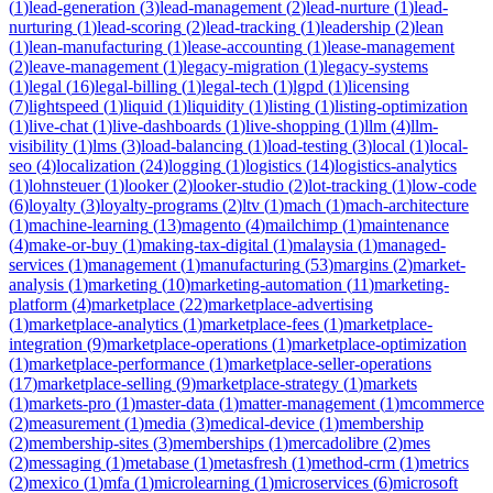
(
1
)
lead-generation
(
3
)
lead-management
(
2
)
lead-nurture
(
1
)
lead-
nurturing
(
1
)
lead-scoring
(
2
)
lead-tracking
(
1
)
leadership
(
2
)
lean
(
1
)
lean-manufacturing
(
1
)
lease-accounting
(
1
)
lease-management
(
2
)
leave-management
(
1
)
legacy-migration
(
1
)
legacy-systems
(
1
)
legal
(
16
)
legal-billing
(
1
)
legal-tech
(
1
)
lgpd
(
1
)
licensing
(
7
)
lightspeed
(
1
)
liquid
(
1
)
liquidity
(
1
)
listing
(
1
)
listing-optimization
(
1
)
live-chat
(
1
)
live-dashboards
(
1
)
live-shopping
(
1
)
llm
(
4
)
llm-
visibility
(
1
)
lms
(
3
)
load-balancing
(
1
)
load-testing
(
3
)
local
(
1
)
local-
seo
(
4
)
localization
(
24
)
logging
(
1
)
logistics
(
14
)
logistics-analytics
(
1
)
lohnsteuer
(
1
)
looker
(
2
)
looker-studio
(
2
)
lot-tracking
(
1
)
low-code
(
6
)
loyalty
(
3
)
loyalty-programs
(
2
)
ltv
(
1
)
mach
(
1
)
mach-architecture
(
1
)
machine-learning
(
13
)
magento
(
4
)
mailchimp
(
1
)
maintenance
(
4
)
make-or-buy
(
1
)
making-tax-digital
(
1
)
malaysia
(
1
)
managed-
services
(
1
)
management
(
1
)
manufacturing
(
53
)
margins
(
2
)
market-
analysis
(
1
)
marketing
(
10
)
marketing-automation
(
11
)
marketing-
platform
(
4
)
marketplace
(
22
)
marketplace-advertising
(
1
)
marketplace-analytics
(
1
)
marketplace-fees
(
1
)
marketplace-
integration
(
9
)
marketplace-operations
(
1
)
marketplace-optimization
(
1
)
marketplace-performance
(
1
)
marketplace-seller-operations
(
17
)
marketplace-selling
(
9
)
marketplace-strategy
(
1
)
markets
(
1
)
markets-pro
(
1
)
master-data
(
1
)
matter-management
(
1
)
mcommerce
(
2
)
measurement
(
1
)
media
(
3
)
medical-device
(
1
)
membership
(
2
)
membership-sites
(
3
)
memberships
(
1
)
mercadolibre
(
2
)
mes
(
2
)
messaging
(
1
)
metabase
(
1
)
metasfresh
(
1
)
method-crm
(
1
)
metrics
(
2
)
mexico
(
1
)
mfa
(
1
)
microlearning
(
1
)
microservices
(
6
)
microsoft