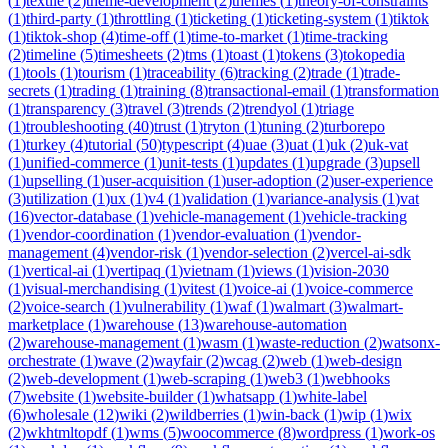
(
1
)
textile
(
2
)
theme-development
(
2
)
themes
(
1
)
theory-of-constraints
(
1
)
third-party
(
1
)
throttling
(
1
)
ticketing
(
1
)
ticketing-system
(
1
)
tiktok
(
1
)
tiktok-shop
(
4
)
time-off
(
1
)
time-to-market
(
1
)
time-tracking
(
2
)
timeline
(
5
)
timesheets
(
2
)
tms
(
1
)
toast
(
1
)
tokens
(
3
)
tokopedia
(
1
)
tools
(
1
)
tourism
(
1
)
traceability
(
6
)
tracking
(
2
)
trade
(
1
)
trade-
secrets
(
1
)
trading
(
1
)
training
(
8
)
transactional-email
(
1
)
transformation
(
1
)
transparency
(
3
)
travel
(
3
)
trends
(
2
)
trendyol
(
1
)
triage
(
1
)
troubleshooting
(
40
)
trust
(
1
)
tryton
(
1
)
tuning
(
2
)
turborepo
(
1
)
turkey
(
4
)
tutorial
(
50
)
typescript
(
4
)
uae
(
3
)
uat
(
1
)
uk
(
2
)
uk-vat
(
1
)
unified-commerce
(
1
)
unit-tests
(
1
)
updates
(
1
)
upgrade
(
3
)
upsell
(
1
)
upselling
(
1
)
user-acquisition
(
1
)
user-adoption
(
2
)
user-experience
(
3
)
utilization
(
1
)
ux
(
1
)
v4
(
1
)
validation
(
1
)
variance-analysis
(
1
)
vat
(
16
)
vector-database
(
1
)
vehicle-management
(
1
)
vehicle-tracking
(
1
)
vendor-coordination
(
1
)
vendor-evaluation
(
1
)
vendor-
management
(
4
)
vendor-risk
(
1
)
vendor-selection
(
2
)
vercel-ai-sdk
(
1
)
vertical-ai
(
1
)
vertipaq
(
1
)
vietnam
(
1
)
views
(
1
)
vision-2030
(
1
)
visual-merchandising
(
1
)
vitest
(
1
)
voice-ai
(
1
)
voice-commerce
(
2
)
voice-search
(
1
)
vulnerability
(
1
)
waf
(
1
)
walmart
(
3
)
walmart-
marketplace
(
1
)
warehouse
(
13
)
warehouse-automation
(
2
)
warehouse-management
(
1
)
wasm
(
1
)
waste-reduction
(
2
)
watsonx-
orchestrate
(
1
)
wave
(
2
)
wayfair
(
2
)
wcag
(
2
)
web
(
1
)
web-design
(
2
)
web-development
(
1
)
web-scraping
(
1
)
web3
(
1
)
webhooks
(
7
)
website
(
1
)
website-builder
(
1
)
whatsapp
(
1
)
white-label
(
6
)
wholesale
(
12
)
wiki
(
2
)
wildberries
(
1
)
win-back
(
1
)
wip
(
1
)
wix
(
2
)
wkhtmltopdf
(
1
)
wms
(
5
)
woocommerce
(
8
)
wordpress
(
1
)
work-os