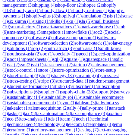
management
(
3
)
shipping
(
4
)
shop-floor
(
2
)
shopee
(
2
)
shopify
(
113
)
shopify-api
(
1
)
shopify-flow
(
1
)
shopify-partners
(
1
)
shopify-
payments
(
1
)
shopify-plus
(
8
)
shopifyql
(
1
)
simulation
(
3
)
sis
(
1
)
sisense
(
1
)
six-sigma
(
1
)
sizing
(
1
)
skills
(
4
)
sku
(
1
)
sla
(
5
)
small-business
(
10
)
smart-factory
(
1
)
smart-narratives
(
1
)
smart-warehouse
(
1
)
smb
(
9
)
sms-marketing
(
5
)
snapshots
(
1
)
snowflake
(
1
)
soc2
(
5
)
social-
commerce
(
5
)
software
(
4
)
software-comparison
(
1
)
software-
development
(
1
)
software-selection
(
2
)
software-stack
(
1
)
solar-energy
(
1
)
solutions
(
1
)
sop
(
2
)
south-africa
(
3
)
south-asia
(
1
)
south-korea
(
1
)
southeast-asia
(
2
)
spc
(
1
)
specialty
(
1
)
speed
(
1
)
speed-optimization
(
2
)
spot
(
1
)
spreadsheets
(
1
)
sql
(
2
)
square
(
1
)
squarespace
(
1
)
ssdlc
(
1
)
ssl
(
2
)
sso
(
2
)
sst
(
1
)
star-schema
(
2
)
startup
(
2
)
state-management
(
1
)
stock-control
(
1
)
store
(
1
)
store-optimization
(
1
)
store-setup
(
2
)
storefront-api
(
3
)
stp
(
1
)
strategy
(
35
)
streaming
(
4
)
stress-test
(
1
)
stress-testing
(
1
)
stripe
(
3
)
structured-data
(
1
)
student-management
(
2
)
student-performance
(
1
)
studio
(
3
)
subscriber
(
1
)
subscription
(
2
)
subscriptions
(
6
)
supplier
(
1
)
supply-chain
(
28
)
support
(
6
)
surveys
(
1
)
sustainability
(
14
)
sustainability-roi
(
1
)
sustainable-ecommerce
(
1
)
sustainable-procurement
(
1
)
sync
(
1
)
tableau
(
3
)
tailwind-css
(
1
)
takealot
(
1
)
talent-acquisition
(
2
)
tally
(
4
)
tally-prime
(
1
)
tanstack
(
1
)
tasks
(
1
)
tax
(
5
)
tax-automation
(
2
)
tax-compliance
(
3
)
taxation
(
1
)
tco
(
5
)
tco-analysis
(
1
)
tds
(
1
)
team
(
1
)
tech
(
1
)
technical
(
1
)
technical-seo
(
4
)
technology
(
2
)
telecom
(
3
)
templates
(
3
)
temu
(
1
)
terraform
(
1
)
territory-management
(
1
)
testing
(
7
)
text-messaging