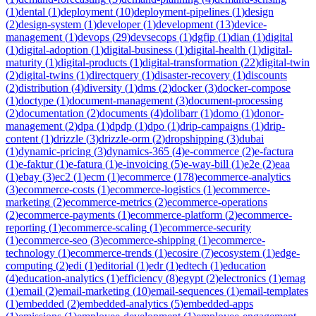
(
1
)
dental
(
1
)
deployment
(
10
)
deployment-pipelines
(
1
)
design
(
2
)
design-system
(
1
)
developer
(
1
)
development
(
13
)
device-
management
(
1
)
devops
(
29
)
devsecops
(
1
)
dgfip
(
1
)
dian
(
1
)
digital
(
1
)
digital-adoption
(
1
)
digital-business
(
1
)
digital-health
(
1
)
digital-
maturity
(
1
)
digital-products
(
1
)
digital-transformation
(
22
)
digital-twin
(
2
)
digital-twins
(
1
)
directquery
(
1
)
disaster-recovery
(
1
)
discounts
(
2
)
distribution
(
4
)
diversity
(
1
)
dms
(
2
)
docker
(
3
)
docker-compose
(
1
)
doctype
(
1
)
document-management
(
3
)
document-processing
(
2
)
documentation
(
2
)
documents
(
4
)
dolibarr
(
1
)
domo
(
1
)
donor-
management
(
2
)
dpa
(
1
)
dpdp
(
1
)
dpo
(
1
)
drip-campaigns
(
1
)
drip-
content
(
1
)
drizzle
(
3
)
drizzle-orm
(
2
)
dropshipping
(
3
)
dubai
(
1
)
dynamic-pricing
(
3
)
dynamics-365
(
4
)
e-commerce
(
2
)
e-factura
(
1
)
e-faktur
(
1
)
e-fatura
(
1
)
e-invoicing
(
5
)
e-way-bill
(
1
)
e2e
(
2
)
eaa
(
1
)
ebay
(
3
)
ec2
(
1
)
ecm
(
1
)
ecommerce
(
178
)
ecommerce-analytics
(
3
)
ecommerce-costs
(
1
)
ecommerce-logistics
(
1
)
ecommerce-
marketing
(
2
)
ecommerce-metrics
(
2
)
ecommerce-operations
(
2
)
ecommerce-payments
(
1
)
ecommerce-platform
(
2
)
ecommerce-
reporting
(
1
)
ecommerce-scaling
(
1
)
ecommerce-security
(
1
)
ecommerce-seo
(
3
)
ecommerce-shipping
(
1
)
ecommerce-
technology
(
1
)
ecommerce-trends
(
1
)
ecosire
(
7
)
ecosystem
(
1
)
edge-
computing
(
2
)
edi
(
1
)
editorial
(
1
)
edr
(
1
)
edtech
(
1
)
education
(
4
)
education-analytics
(
1
)
efficiency
(
8
)
egypt
(
2
)
electronics
(
1
)
emag
(
1
)
email
(
2
)
email-marketing
(
10
)
email-sequences
(
1
)
email-templates
(
1
)
embedded
(
2
)
embedded-analytics
(
5
)
embedded-apps