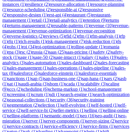
instances
(
1
)
resilience
(
2
)
resource-allocation
(
1
)
resource-planning
(
1
)
resource-scheduling
(
2
)
responsible-ai
(
2
)
responsive
(
2
)
responsive-design
(
1
)
rest-api
(
4
)
restaurant
(
5
)
restaurant-
management
(
1
)
retail
(
13
)
retail-analytics
(
1
)
retention
(
9
)
returns
(
4
)
returns-management
(
2
)
reusable-patterns
(
1
)
revenue
(
10
)
revenue-
management
(
1
)
revenue-optimization
(
1
)
revenue-recognition
(
5
)
reverse-logistics
(
2
)
reviews
(
5
)
rfid
(
2
)
rfm
(
1
)
rfm-analysis
(
1
)
rfp
(
1
)
rfq
(
1
)
rich-results
(
1
)
risk-management
(
7
)
risk-reduction
(
1
)
rls
(
4
)
rohs
(
1
)
roi
(
34
)
roi-optimization
(
1
)
rolling-update
(
1
)
romania
(
1
)
rpa
(
3
)
rsc
(
2
)
russia
(
2
)
saas
(
25
)
saas-pricing
(
1
)
safety
(
2
)
safety-
stock
(
1
)
sage
(
1
)
sage-50
(
2
)
sage-intacct
(
1
)
salary
(
1
)
sales
(
19
)
sales-
analytics
(
3
)
sales-automation
(
1
)
sales-dashboard
(
2
)
sales-forecasting
(
1
)
sales-management
(
1
)
sales-operations
(
1
)
sales-pipeline
(
1
)
sales-
tax
(
8
)
salesforce
(
5
)
salesforce-einstein
(
1
)
salesforce-essentials
(
1
)
sanctions
(
1
)
sap
(
5
)
sap-business-one
(
2
)
sap-hana
(
1
)
sars
(
2
)
sasb
(
1
)
sat
(
1
)
saudi-arabia
(
3
)
sbom
(
1
)
scada
(
1
)
scalability
(
3
)
scaling
(
9
)
sccs
(
2
)
scheduling
(
6
)
schema-markup
(
1
)
school-management
(
1
)
screening
(
1
)
scrum
(
1
)
sdi
(
1
)
search-engine
(
1
)
search-optimization
(
2
)
seasonal-collections
(
1
)
security
(
36
)
security-training
(
1
)
segmentation
(
2
)
selection
(
1
)
self-evolving
(
1
)
self-hosted
(
1
)
self-
service
(
2
)
self-service-bi
(
2
)
seller-metrics
(
1
)
selling
(
1
)
selling-online
(
1
)
selling-platforms
(
1
)
semantic-model
(
1
)
seo
(
16
)
seo-audit
(
1
)
seo-
migration
(
1
)
server
(
1
)
server-components
(
1
)
server-sizing
(
2
)
service
(
1
)
service-contracts
(
1
)
service-efficiency
(
1
)
service-firms
(
1
)
services
(
1
)
setup
(
2
)
sgk
(
1
)
sharding
(
1
)
sharepoint
(
1
)
shein
(
1
)
shift-