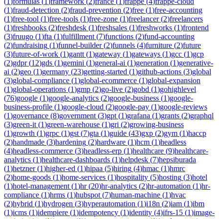
(
1
)
formulas
(
1
)
framework
(
2
)
france
(
1
)
frappe
(
4
)
frappe-cloud
(
1
)
fraud-detection
(
2
)
fraud-prevention
(
2
)
free
(
1
)
free-accounting
(
1
)
free-tool
(
1
)
free-tools
(
1
)
free-zone
(
1
)
freelancer
(
2
)
freelancers
(
1
)
freshbooks
(
2
)
freshdesk
(
1
)
freshsales
(
1
)
freshworks
(
1
)
frontend
(
3
)
fruugo
(
1
)
fta
(
1
)
fulfillment
(
7
)
functions
(
2
)
fund-accounting
(
2
)
fundraising
(
1
)
funnel-builder
(
2
)
funnels
(
4
)
furniture
(
2
)
future
(
3
)
future-of-work
(
1
)
gantt
(
1
)
gateway
(
1
)
gateways
(
1
)
gcc
(
1
)
gcp
(
2
)
gdpr
(
12
)
gds
(
1
)
gemini
(
1
)
general-ai
(
1
)
generation
(
1
)
generative-
ai
(
2
)
geo
(
1
)
germany
(
23
)
getting-started
(
1
)
github-actions
(
3
)
global
(
3
)
global-compliance
(
1
)
global-ecommerce
(
1
)
global-expansion
(
1
)
global-operations
(
1
)
gmp
(
2
)
go-live
(
2
)
gobd
(
1
)
gohighlevel
(
76
)
google
(
1
)
google-analytics
(
2
)
google-business
(
1
)
google-
business-profile
(
1
)
google-cloud
(
2
)
google-pay
(
1
)
google-reviews
(
1
)
governance
(
8
)
government
(
3
)
gpt
(
1
)
grafana
(
1
)
grants
(
2
)
graphql
(
3
)
green-it
(
1
)
green-warehouse
(
1
)
gri
(
2
)
growing-business
(
1
)
growth
(
1
)
grpc
(
1
)
gst
(
7
)
gta
(
1
)
guide
(
43
)
gxp
(
2
)
gym
(
1
)
haccp
(
2
)
handmade
(
3
)
hardening
(
2
)
hardware
(
1
)
hcm
(
1
)
headless
(
4
)
headless-commerce
(
3
)
headless-erp
(
1
)
healthcare
(
9
)
healthcare-
analytics
(
1
)
healthcare-dashboards
(
1
)
helpdesk
(
7
)
hepsiburada
(
1
)
hetzner
(
1
)
higher-ed
(
1
)
hipaa
(
5
)
hiring
(
4
)
hmac
(
1
)
hmrc
(
2
)
home-goods
(
1
)
home-services
(
1
)
hospitality
(
5
)
hosting
(
3
)
hotel
(
1
)
hotel-management
(
1
)
hr
(
20
)
hr-analytics
(
2
)
hr-automation
(
1
)
hr-
compliance
(
1
)
hrms
(
1
)
hubspot
(
7
)
human-machine
(
1
)
hvac
(
2
)
hybrid
(
1
)
hydrogen
(
3
)
hyperautomation
(
1
)
i18n
(
2
)
iam
(
1
)
ibm
(
1
)
icms
(
1
)
idempiere
(
1
)
idempotency
(
1
)
identity
(
4
)
ifrs-15
(
1
)
image-