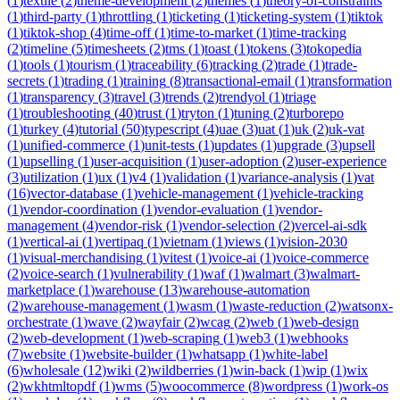
(
1
)
textile
(
2
)
theme-development
(
2
)
themes
(
1
)
theory-of-constraints
(
1
)
third-party
(
1
)
throttling
(
1
)
ticketing
(
1
)
ticketing-system
(
1
)
tiktok
(
1
)
tiktok-shop
(
4
)
time-off
(
1
)
time-to-market
(
1
)
time-tracking
(
2
)
timeline
(
5
)
timesheets
(
2
)
tms
(
1
)
toast
(
1
)
tokens
(
3
)
tokopedia
(
1
)
tools
(
1
)
tourism
(
1
)
traceability
(
6
)
tracking
(
2
)
trade
(
1
)
trade-
secrets
(
1
)
trading
(
1
)
training
(
8
)
transactional-email
(
1
)
transformation
(
1
)
transparency
(
3
)
travel
(
3
)
trends
(
2
)
trendyol
(
1
)
triage
(
1
)
troubleshooting
(
40
)
trust
(
1
)
tryton
(
1
)
tuning
(
2
)
turborepo
(
1
)
turkey
(
4
)
tutorial
(
50
)
typescript
(
4
)
uae
(
3
)
uat
(
1
)
uk
(
2
)
uk-vat
(
1
)
unified-commerce
(
1
)
unit-tests
(
1
)
updates
(
1
)
upgrade
(
3
)
upsell
(
1
)
upselling
(
1
)
user-acquisition
(
1
)
user-adoption
(
2
)
user-experience
(
3
)
utilization
(
1
)
ux
(
1
)
v4
(
1
)
validation
(
1
)
variance-analysis
(
1
)
vat
(
16
)
vector-database
(
1
)
vehicle-management
(
1
)
vehicle-tracking
(
1
)
vendor-coordination
(
1
)
vendor-evaluation
(
1
)
vendor-
management
(
4
)
vendor-risk
(
1
)
vendor-selection
(
2
)
vercel-ai-sdk
(
1
)
vertical-ai
(
1
)
vertipaq
(
1
)
vietnam
(
1
)
views
(
1
)
vision-2030
(
1
)
visual-merchandising
(
1
)
vitest
(
1
)
voice-ai
(
1
)
voice-commerce
(
2
)
voice-search
(
1
)
vulnerability
(
1
)
waf
(
1
)
walmart
(
3
)
walmart-
marketplace
(
1
)
warehouse
(
13
)
warehouse-automation
(
2
)
warehouse-management
(
1
)
wasm
(
1
)
waste-reduction
(
2
)
watsonx-
orchestrate
(
1
)
wave
(
2
)
wayfair
(
2
)
wcag
(
2
)
web
(
1
)
web-design
(
2
)
web-development
(
1
)
web-scraping
(
1
)
web3
(
1
)
webhooks
(
7
)
website
(
1
)
website-builder
(
1
)
whatsapp
(
1
)
white-label
(
6
)
wholesale
(
12
)
wiki
(
2
)
wildberries
(
1
)
win-back
(
1
)
wip
(
1
)
wix
(
2
)
wkhtmltopdf
(
1
)
wms
(
5
)
woocommerce
(
8
)
wordpress
(
1
)
work-os