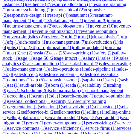
instances
(
1
)
resilience
(
2
)
resource-allocation
(
1
)
resource-planning
(
1
)
resource-scheduling
(
2
)
responsible-ai
(
2
)
responsive
(
2
)
responsive-design
(
1
)
rest-api
(
4
)
restaurant
(
5
)
restaurant-
management
(
1
)
retail
(
13
)
retail-analytics
(
1
)
retention
(
9
)
returns
(
4
)
returns-management
(
2
)
reusable-patterns
(
1
)
revenue
(
10
)
revenue-
management
(
1
)
revenue-optimization
(
1
)
revenue-recognition
(
5
)
reverse-logistics
(
2
)
reviews
(
5
)
rfid
(
2
)
rfm
(
1
)
rfm-analysis
(
1
)
rfp
(
1
)
rfq
(
1
)
rich-results
(
1
)
risk-management
(
7
)
risk-reduction
(
1
)
rls
(
4
)
rohs
(
1
)
roi
(
34
)
roi-optimization
(
1
)
rolling-update
(
1
)
romania
(
1
)
rpa
(
3
)
rsc
(
2
)
russia
(
2
)
saas
(
25
)
saas-pricing
(
1
)
safety
(
2
)
safety-
stock
(
1
)
sage
(
1
)
sage-50
(
2
)
sage-intacct
(
1
)
salary
(
1
)
sales
(
19
)
sales-
analytics
(
3
)
sales-automation
(
1
)
sales-dashboard
(
2
)
sales-forecasting
(
1
)
sales-management
(
1
)
sales-operations
(
1
)
sales-pipeline
(
1
)
sales-
tax
(
8
)
salesforce
(
5
)
salesforce-einstein
(
1
)
salesforce-essentials
(
1
)
sanctions
(
1
)
sap
(
5
)
sap-business-one
(
2
)
sap-hana
(
1
)
sars
(
2
)
sasb
(
1
)
sat
(
1
)
saudi-arabia
(
3
)
sbom
(
1
)
scada
(
1
)
scalability
(
3
)
scaling
(
9
)
sccs
(
2
)
scheduling
(
6
)
schema-markup
(
1
)
school-management
(
1
)
screening
(
1
)
scrum
(
1
)
sdi
(
1
)
search-engine
(
1
)
search-optimization
(
2
)
seasonal-collections
(
1
)
security
(
36
)
security-training
(
1
)
segmentation
(
2
)
selection
(
1
)
self-evolving
(
1
)
self-hosted
(
1
)
self-
service
(
2
)
self-service-bi
(
2
)
seller-metrics
(
1
)
selling
(
1
)
selling-online
(
1
)
selling-platforms
(
1
)
semantic-model
(
1
)
seo
(
16
)
seo-audit
(
1
)
seo-
migration
(
1
)
server
(
1
)
server-components
(
1
)
server-sizing
(
2
)
service
(
1
)
service-contracts
(
1
)
service-efficiency
(
1
)
service-firms
(
1
)
services
(
1
)
setup
(
2
)
sgk
(
1
)
sharding
(
1
)
sharepoint
(
1
)
shein
(
1
)
shift-