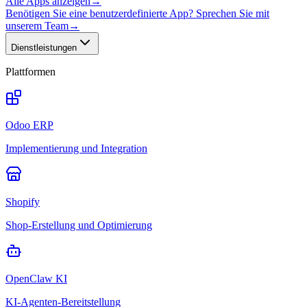
Alle Apps anzeigen
→
Benötigen Sie eine benutzerdefinierte App? Sprechen Sie mit
unserem Team
→
Dienstleistungen
Plattformen
Odoo ERP
Implementierung und Integration
Shopify
Shop-Erstellung und Optimierung
OpenClaw KI
KI-Agenten-Bereitstellung