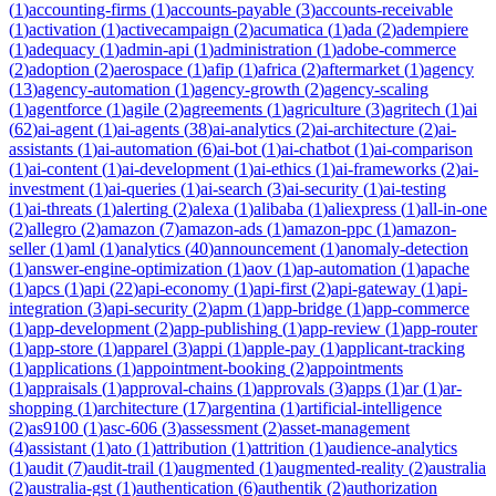
(
1
)
accounting-firms
(
1
)
accounts-payable
(
3
)
accounts-receivable
(
1
)
activation
(
1
)
activecampaign
(
2
)
acumatica
(
1
)
ada
(
2
)
adempiere
(
1
)
adequacy
(
1
)
admin-api
(
1
)
administration
(
1
)
adobe-commerce
(
2
)
adoption
(
2
)
aerospace
(
1
)
afip
(
1
)
africa
(
2
)
aftermarket
(
1
)
agency
(
13
)
agency-automation
(
1
)
agency-growth
(
2
)
agency-scaling
(
1
)
agentforce
(
1
)
agile
(
2
)
agreements
(
1
)
agriculture
(
3
)
agritech
(
1
)
ai
(
62
)
ai-agent
(
1
)
ai-agents
(
38
)
ai-analytics
(
2
)
ai-architecture
(
2
)
ai-
assistants
(
1
)
ai-automation
(
6
)
ai-bot
(
1
)
ai-chatbot
(
1
)
ai-comparison
(
1
)
ai-content
(
1
)
ai-development
(
1
)
ai-ethics
(
1
)
ai-frameworks
(
2
)
ai-
investment
(
1
)
ai-queries
(
1
)
ai-search
(
3
)
ai-security
(
1
)
ai-testing
(
1
)
ai-threats
(
1
)
alerting
(
2
)
alexa
(
1
)
alibaba
(
1
)
aliexpress
(
1
)
all-in-one
(
2
)
allegro
(
2
)
amazon
(
7
)
amazon-ads
(
1
)
amazon-ppc
(
1
)
amazon-
seller
(
1
)
aml
(
1
)
analytics
(
40
)
announcement
(
1
)
anomaly-detection
(
1
)
answer-engine-optimization
(
1
)
aov
(
1
)
ap-automation
(
1
)
apache
(
1
)
apcs
(
1
)
api
(
22
)
api-economy
(
1
)
api-first
(
2
)
api-gateway
(
1
)
api-
integration
(
3
)
api-security
(
2
)
apm
(
1
)
app-bridge
(
1
)
app-commerce
(
1
)
app-development
(
2
)
app-publishing
(
1
)
app-review
(
1
)
app-router
(
1
)
app-store
(
1
)
apparel
(
3
)
appi
(
1
)
apple-pay
(
1
)
applicant-tracking
(
1
)
applications
(
1
)
appointment-booking
(
2
)
appointments
(
1
)
appraisals
(
1
)
approval-chains
(
1
)
approvals
(
3
)
apps
(
1
)
ar
(
1
)
ar-
shopping
(
1
)
architecture
(
17
)
argentina
(
1
)
artificial-intelligence
(
2
)
as9100
(
1
)
asc-606
(
3
)
assessment
(
2
)
asset-management
(
4
)
assistant
(
1
)
ato
(
1
)
attribution
(
1
)
attrition
(
1
)
audience-analytics
(
1
)
audit
(
7
)
audit-trail
(
1
)
augmented
(
1
)
augmented-reality
(
2
)
australia
(
2
)
australia-gst
(
1
)
authentication
(
6
)
authentik
(
2
)
authorization