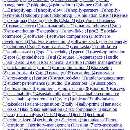
management
(
3
)
shipping
(
4
)
shop-floor
(
2
)
shopee
(
2
)
shopify
(
113
)
shopify-api
(
1
)
shopify-flow
(
1
)
shopify-partners
(
1
)
shopify-
payments
(
1
)
shopify-plus
(
8
)
shopifyql
(
1
)
simulation
(
3
)
sis
(
1
)
sisense
(
1
)
six-sigma
(
1
)
sizing
(
1
)
skills
(
4
)
sku
(
1
)
sla
(
5
)
small-business
(
10
)
smart-factory
(
1
)
smart-narratives
(
1
)
smart-warehouse
(
1
)
smb
(
9
)
sms-marketing
(
5
)
snapshots
(
1
)
snowflake
(
1
)
soc2
(
5
)
social-
commerce
(
5
)
software
(
4
)
software-comparison
(
1
)
software-
development
(
1
)
software-selection
(
2
)
software-stack
(
1
)
solar-energy
(
1
)
solutions
(
1
)
sop
(
2
)
south-africa
(
3
)
south-asia
(
1
)
south-korea
(
1
)
southeast-asia
(
2
)
spc
(
1
)
specialty
(
1
)
speed
(
1
)
speed-optimization
(
2
)
spot
(
1
)
spreadsheets
(
1
)
sql
(
2
)
square
(
1
)
squarespace
(
1
)
ssdlc
(
1
)
ssl
(
2
)
sso
(
2
)
sst
(
1
)
star-schema
(
2
)
startup
(
2
)
state-management
(
1
)
stock-control
(
1
)
store
(
1
)
store-optimization
(
1
)
store-setup
(
2
)
storefront-api
(
3
)
stp
(
1
)
strategy
(
35
)
streaming
(
4
)
stress-test
(
1
)
stress-testing
(
1
)
stripe
(
3
)
structured-data
(
1
)
student-management
(
2
)
student-performance
(
1
)
studio
(
3
)
subscriber
(
1
)
subscription
(
2
)
subscriptions
(
6
)
supplier
(
1
)
supply-chain
(
28
)
support
(
6
)
surveys
(
1
)
sustainability
(
14
)
sustainability-roi
(
1
)
sustainable-ecommerce
(
1
)
sustainable-procurement
(
1
)
sync
(
1
)
tableau
(
3
)
tailwind-css
(
1
)
takealot
(
1
)
talent-acquisition
(
2
)
tally
(
4
)
tally-prime
(
1
)
tanstack
(
1
)
tasks
(
1
)
tax
(
5
)
tax-automation
(
2
)
tax-compliance
(
3
)
taxation
(
1
)
tco
(
5
)
tco-analysis
(
1
)
tds
(
1
)
team
(
1
)
tech
(
1
)
technical
(
1
)
technical-seo
(
4
)
technology
(
2
)
telecom
(
3
)
templates
(
3
)
temu
(
1
)
terraform
(
1
)
territory-management
(
1
)
testing
(
7
)
text-messaging