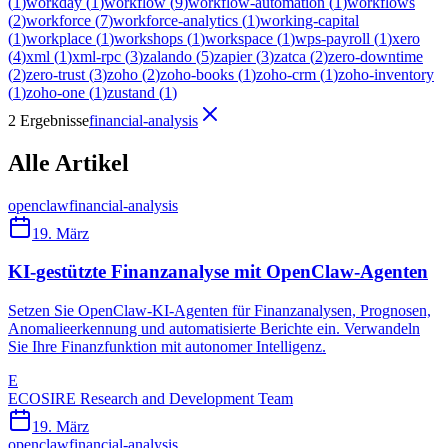
(
1
)
workday
(
1
)
workflow
(
9
)
workflow-automation
(
1
)
workflows
(
2
)
workforce
(
7
)
workforce-analytics
(
1
)
working-capital
(
1
)
workplace
(
1
)
workshops
(
1
)
workspace
(
1
)
wps-payroll
(
1
)
xero
(
4
)
xml
(
1
)
xml-rpc
(
3
)
zalando
(
5
)
zapier
(
3
)
zatca
(
2
)
zero-downtime
(
2
)
zero-trust
(
3
)
zoho
(
2
)
zoho-books
(
1
)
zoho-crm
(
1
)
zoho-inventory
(
1
)
zoho-one
(
1
)
zustand
(
1
)
2 Ergebnisse
financial-analysis
Alle Artikel
openclaw
financial-analysis
19. März
KI-gestützte Finanzanalyse mit OpenClaw-Agenten
Setzen Sie OpenClaw-KI-Agenten für Finanzanalysen, Prognosen,
Anomalieerkennung und automatisierte Berichte ein. Verwandeln
Sie Ihre Finanzfunktion mit autonomer Intelligenz.
E
ECOSIRE Research and Development Team
19. März
openclaw
financial-analysis