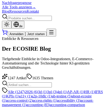
Nachfrageprognose
Alle Tools anzeigen
→
Blog
Ressourcen
Kontakt
de
Anmelden
Jetzt starten
Einblicke & Ressourcen
Der ECOSIRE Blog
Tiefgehende Einblicke in Odoo-Integrationen, E-Commerce-
Automatisierung und die Technologie hinter KI-gestützten
Geschäftslösungen.
1247
Artikel
1635
Themen
Alle (1247)
2026
(
6
)
3d
(
1
)
3pl
(
3
)
4pl
(
1
)
AP-AR
(
1
)
HR
(
1
)
IFRS
(
1
)
KPIs
(
1
)
a11y
(
1
)
a2p-10dlc
(
1
)
ab-testing
(
5
)
about-ecosire
(
1
)
access-control
(
2
)
access-rights
(
1
)
accessibility
(
3
)
account-
management
(
1
)
accounting
(
83
)
accounting-comparison