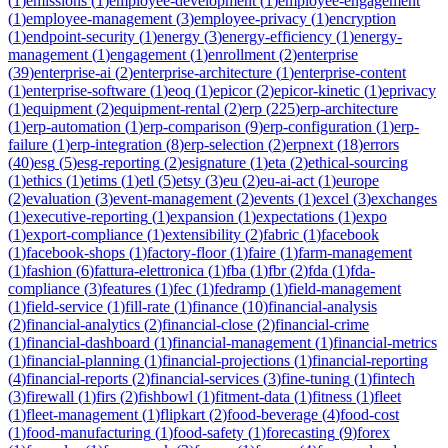
(
1
)
emissions
(
1
)
employee-development
(
1
)
employee-engagement
(
1
)
employee-management
(
3
)
employee-privacy
(
1
)
encryption
(
1
)
endpoint-security
(
1
)
energy
(
3
)
energy-efficiency
(
1
)
energy-
management
(
1
)
engagement
(
1
)
enrollment
(
2
)
enterprise
(
39
)
enterprise-ai
(
2
)
enterprise-architecture
(
1
)
enterprise-content
(
1
)
enterprise-software
(
1
)
eoq
(
1
)
epicor
(
2
)
epicor-kinetic
(
1
)
eprivacy
(
1
)
equipment
(
2
)
equipment-rental
(
2
)
erp
(
225
)
erp-architecture
(
1
)
erp-automation
(
1
)
erp-comparison
(
9
)
erp-configuration
(
1
)
erp-
failure
(
1
)
erp-integration
(
8
)
erp-selection
(
2
)
erpnext
(
18
)
errors
(
40
)
esg
(
5
)
esg-reporting
(
2
)
esignature
(
1
)
eta
(
2
)
ethical-sourcing
(
1
)
ethics
(
1
)
etims
(
1
)
etl
(
5
)
etsy
(
3
)
eu
(
2
)
eu-ai-act
(
1
)
europe
(
2
)
evaluation
(
3
)
event-management
(
2
)
events
(
1
)
excel
(
3
)
exchanges
(
1
)
executive-reporting
(
1
)
expansion
(
1
)
expectations
(
1
)
expo
(
1
)
export-compliance
(
1
)
extensibility
(
2
)
fabric
(
1
)
facebook
(
1
)
facebook-shops
(
1
)
factory-floor
(
1
)
faire
(
1
)
farm-management
(
1
)
fashion
(
6
)
fattura-elettronica
(
1
)
fba
(
1
)
fbr
(
2
)
fda
(
1
)
fda-
compliance
(
3
)
features
(
1
)
fec
(
1
)
fedramp
(
1
)
field-management
(
1
)
field-service
(
1
)
fill-rate
(
1
)
finance
(
10
)
financial-analysis
(
2
)
financial-analytics
(
2
)
financial-close
(
2
)
financial-crime
(
1
)
financial-dashboard
(
1
)
financial-management
(
1
)
financial-metrics
(
1
)
financial-planning
(
1
)
financial-projections
(
1
)
financial-reporting
(
4
)
financial-reports
(
2
)
financial-services
(
3
)
fine-tuning
(
1
)
fintech
(
3
)
firewall
(
1
)
firs
(
2
)
fishbowl
(
1
)
fitment-data
(
1
)
fitness
(
1
)
fleet
(
1
)
fleet-management
(
1
)
flipkart
(
2
)
food-beverage
(
4
)
food-cost
(
1
)
food-manufacturing
(
1
)
food-safety
(
1
)
forecasting
(
9
)
forex