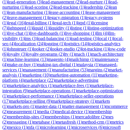
(
1
)
lead-generation
(
3
)
lead-management
(
2
)
lead-nurture
(
1
)
lead-
nurturing
(
1
)
lead-scoring
(
2
)
lead-tracking
(
1
)
leadership
(
2
)
lean
(
1
)
lean-manufacturing
(
1
)
lease-accounting
(
1
)
lease-management
(
2
)
leave-management
(
1
)
legacy-migration
(
1
)
legacy-systems
(
1
)
legal
(
16
)
legal-billing
(
1
)
legal-tech
(
1
)
lgpd
(
1
)
licensing
(
7
)
lightspeed
(
1
)
liquid
(
1
)
liquidity
(
1
)
listing
(
1
)
listing-optimization
(
1
)
live-chat
(
1
)
live-dashboards
(
1
)
live-shopping
(
1
)
llm
(
4
)
llm-
visibility
(
1
)
lms
(
3
)
load-balancing
(
1
)
load-testing
(
3
)
local
(
1
)
local-
seo
(
4
)
localization
(
24
)
logging
(
1
)
logistics
(
14
)
logistics-analytics
(
1
)
lohnsteuer
(
1
)
looker
(
2
)
looker-studio
(
2
)
lot-tracking
(
1
)
low-code
(
6
)
loyalty
(
3
)
loyalty-programs
(
2
)
ltv
(
1
)
mach
(
1
)
mach-architecture
(
1
)
machine-learning
(
13
)
magento
(
4
)
mailchimp
(
1
)
maintenance
(
4
)
make-or-buy
(
1
)
making-tax-digital
(
1
)
malaysia
(
1
)
managed-
services
(
1
)
management
(
1
)
manufacturing
(
53
)
margins
(
2
)
market-
analysis
(
1
)
marketing
(
10
)
marketing-automation
(
11
)
marketing-
platform
(
4
)
marketplace
(
22
)
marketplace-advertising
(
1
)
marketplace-analytics
(
1
)
marketplace-fees
(
1
)
marketplace-
integration
(
9
)
marketplace-operations
(
1
)
marketplace-optimization
(
1
)
marketplace-performance
(
1
)
marketplace-seller-operations
(
17
)
marketplace-selling
(
9
)
marketplace-strategy
(
1
)
markets
(
1
)
markets-pro
(
1
)
master-data
(
1
)
matter-management
(
1
)
mcommerce
(
2
)
measurement
(
1
)
media
(
3
)
medical-device
(
1
)
membership
(
2
)
membership-sites
(
3
)
memberships
(
1
)
mercadolibre
(
2
)
mes
(
2
)
messaging
(
1
)
metabase
(
1
)
metasfresh
(
1
)
method-crm
(
1
)
metrics
(
2
)
mexico
(
1
)
mfa
(
1
)
microlearning
(
1
)
microservices
(
6
)
microsoft