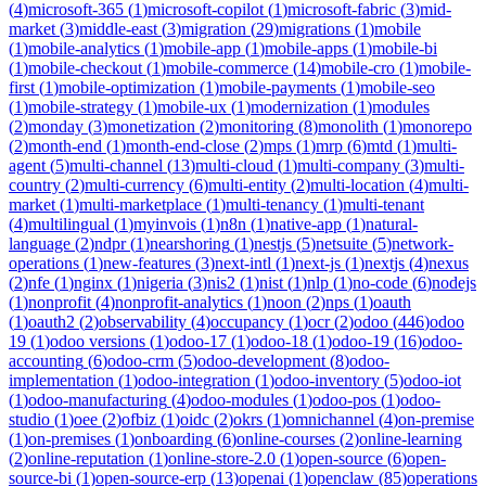
(
4
)
microsoft-365
(
1
)
microsoft-copilot
(
1
)
microsoft-fabric
(
3
)
mid-
market
(
3
)
middle-east
(
3
)
migration
(
29
)
migrations
(
1
)
mobile
(
1
)
mobile-analytics
(
1
)
mobile-app
(
1
)
mobile-apps
(
1
)
mobile-bi
(
1
)
mobile-checkout
(
1
)
mobile-commerce
(
14
)
mobile-cro
(
1
)
mobile-
first
(
1
)
mobile-optimization
(
1
)
mobile-payments
(
1
)
mobile-seo
(
1
)
mobile-strategy
(
1
)
mobile-ux
(
1
)
modernization
(
1
)
modules
(
2
)
monday
(
3
)
monetization
(
2
)
monitoring
(
8
)
monolith
(
1
)
monorepo
(
2
)
month-end
(
1
)
month-end-close
(
2
)
mps
(
1
)
mrp
(
6
)
mtd
(
1
)
multi-
agent
(
5
)
multi-channel
(
13
)
multi-cloud
(
1
)
multi-company
(
3
)
multi-
country
(
2
)
multi-currency
(
6
)
multi-entity
(
2
)
multi-location
(
4
)
multi-
market
(
1
)
multi-marketplace
(
1
)
multi-tenancy
(
1
)
multi-tenant
(
4
)
multilingual
(
1
)
myinvois
(
1
)
n8n
(
1
)
native-app
(
1
)
natural-
language
(
2
)
ndpr
(
1
)
nearshoring
(
1
)
nestjs
(
5
)
netsuite
(
5
)
network-
operations
(
1
)
new-features
(
3
)
next-intl
(
1
)
next-js
(
1
)
nextjs
(
4
)
nexus
(
2
)
nfe
(
1
)
nginx
(
1
)
nigeria
(
3
)
nis2
(
1
)
nist
(
1
)
nlp
(
1
)
no-code
(
6
)
nodejs
(
1
)
nonprofit
(
4
)
nonprofit-analytics
(
1
)
noon
(
2
)
nps
(
1
)
oauth
(
1
)
oauth2
(
2
)
observability
(
4
)
occupancy
(
1
)
ocr
(
2
)
odoo
(
446
)
odoo
19
(
1
)
odoo versions
(
1
)
odoo-17
(
1
)
odoo-18
(
1
)
odoo-19
(
16
)
odoo-
accounting
(
6
)
odoo-crm
(
5
)
odoo-development
(
8
)
odoo-
implementation
(
1
)
odoo-integration
(
1
)
odoo-inventory
(
5
)
odoo-iot
(
1
)
odoo-manufacturing
(
4
)
odoo-modules
(
1
)
odoo-pos
(
1
)
odoo-
studio
(
1
)
oee
(
2
)
ofbiz
(
1
)
oidc
(
2
)
okrs
(
1
)
omnichannel
(
4
)
on-premise
(
1
)
on-premises
(
1
)
onboarding
(
6
)
online-courses
(
2
)
online-learning
(
2
)
online-reputation
(
1
)
online-store-2.0
(
1
)
open-source
(
6
)
open-
source-bi
(
1
)
open-source-erp
(
13
)
openai
(
1
)
openclaw
(
85
)
operations