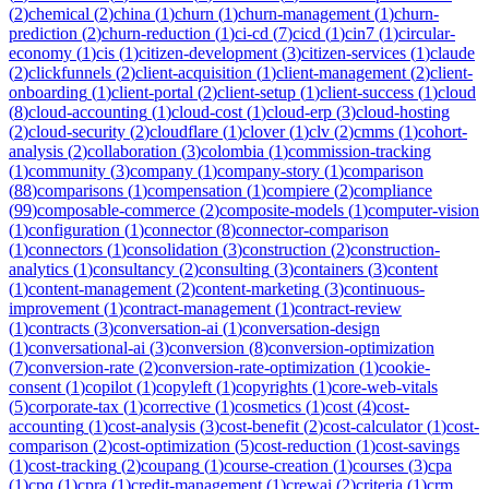
(
2
)
chemical
(
2
)
china
(
1
)
churn
(
1
)
churn-management
(
1
)
churn-
prediction
(
2
)
churn-reduction
(
1
)
ci-cd
(
7
)
cicd
(
1
)
cin7
(
1
)
circular-
economy
(
1
)
cis
(
1
)
citizen-development
(
3
)
citizen-services
(
1
)
claude
(
2
)
clickfunnels
(
2
)
client-acquisition
(
1
)
client-management
(
2
)
client-
onboarding
(
1
)
client-portal
(
2
)
client-setup
(
1
)
client-success
(
1
)
cloud
(
8
)
cloud-accounting
(
1
)
cloud-cost
(
1
)
cloud-erp
(
3
)
cloud-hosting
(
2
)
cloud-security
(
2
)
cloudflare
(
1
)
clover
(
1
)
clv
(
2
)
cmms
(
1
)
cohort-
analysis
(
2
)
collaboration
(
3
)
colombia
(
1
)
commission-tracking
(
1
)
community
(
3
)
company
(
1
)
company-story
(
1
)
comparison
(
88
)
comparisons
(
1
)
compensation
(
1
)
compiere
(
2
)
compliance
(
99
)
composable-commerce
(
2
)
composite-models
(
1
)
computer-vision
(
1
)
configuration
(
1
)
connector
(
8
)
connector-comparison
(
1
)
connectors
(
1
)
consolidation
(
3
)
construction
(
2
)
construction-
analytics
(
1
)
consultancy
(
2
)
consulting
(
3
)
containers
(
3
)
content
(
1
)
content-management
(
2
)
content-marketing
(
3
)
continuous-
improvement
(
1
)
contract-management
(
1
)
contract-review
(
1
)
contracts
(
3
)
conversation-ai
(
1
)
conversation-design
(
1
)
conversational-ai
(
3
)
conversion
(
8
)
conversion-optimization
(
7
)
conversion-rate
(
2
)
conversion-rate-optimization
(
1
)
cookie-
consent
(
1
)
copilot
(
1
)
copyleft
(
1
)
copyrights
(
1
)
core-web-vitals
(
5
)
corporate-tax
(
1
)
corrective
(
1
)
cosmetics
(
1
)
cost
(
4
)
cost-
accounting
(
1
)
cost-analysis
(
3
)
cost-benefit
(
2
)
cost-calculator
(
1
)
cost-
comparison
(
2
)
cost-optimization
(
5
)
cost-reduction
(
1
)
cost-savings
(
1
)
cost-tracking
(
2
)
coupang
(
1
)
course-creation
(
1
)
courses
(
3
)
cpa
(
1
)
cpq
(
1
)
cpra
(
1
)
credit-management
(
1
)
crewai
(
2
)
criteria
(
1
)
crm