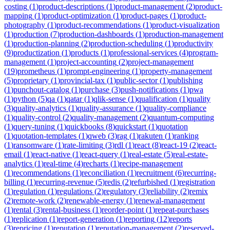
costing
(
1
)
product-descriptions
(
1
)
product-management
(
2
)
product-
mapping
(
1
)
product-optimization
(
1
)
product-pages
(
1
)
product-
photography
(
1
)
product-recommendations
(
1
)
product-visualization
(
1
)
production
(
7
)
production-dashboards
(
1
)
production-management
(
1
)
production-planning
(
2
)
production-scheduling
(
1
)
productivity
(
9
)
productization
(
1
)
products
(
1
)
professional-services
(
4
)
program-
management
(
1
)
project-accounting
(
2
)
project-management
(
19
)
prometheus
(
1
)
prompt-engineering
(
1
)
property-management
(
5
)
proprietary
(
1
)
provincial-tax
(
1
)
public-sector
(
1
)
publishing
(
1
)
punchout-catalog
(
1
)
purchase
(
3
)
push-notifications
(
1
)
pwa
(
1
)
python
(
5
)
qa
(
1
)
qatar
(
1
)
qlik-sense
(
1
)
qualification
(
1
)
quality
(
3
)
quality-analytics
(
1
)
quality-assurance
(
1
)
quality-compliance
(
1
)
quality-control
(
2
)
quality-management
(
2
)
quantum-computing
(
1
)
query-tuning
(
1
)
quickbooks
(
8
)
quickstart
(
1
)
quotation
(
1
)
quotation-templates
(
1
)
qweb
(
3
)
rag
(
1
)
rakuten
(
1
)
ranking
(
1
)
ransomware
(
1
)
rate-limiting
(
3
)
rdl
(
1
)
react
(
8
)
react-19
(
2
)
react-
email
(
1
)
react-native
(
1
)
react-query
(
1
)
real-estate
(
5
)
real-estate-
analytics
(
1
)
real-time
(
4
)
recharts
(
1
)
recipe-management
(
1
)
recommendations
(
1
)
reconciliation
(
1
)
recruitment
(
6
)
recurring-
billing
(
1
)
recurring-revenue
(
5
)
redis
(
2
)
refurbished
(
1
)
registration
(
1
)
regulation
(
1
)
regulations
(
2
)
regulatory
(
3
)
reliability
(
2
)
remix
(
2
)
remote-work
(
2
)
renewable-energy
(
1
)
renewal-management
(
1
)
rental
(
3
)
rental-business
(
1
)
reorder-point
(
1
)
repeat-purchases
(
1
)
replication
(
1
)
report-generation
(
1
)
reporting
(
12
)
reports
(
3
)
repricing
(
1
)
reputation
(
1
)
reputation-management
(
2
)
reserved-