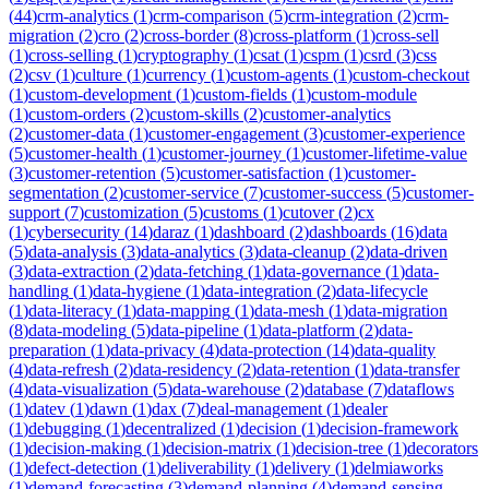
(
44
)
crm-analytics
(
1
)
crm-comparison
(
5
)
crm-integration
(
2
)
crm-
migration
(
2
)
cro
(
2
)
cross-border
(
8
)
cross-platform
(
1
)
cross-sell
(
1
)
cross-selling
(
1
)
cryptography
(
1
)
csat
(
1
)
cspm
(
1
)
csrd
(
3
)
css
(
2
)
csv
(
1
)
culture
(
1
)
currency
(
1
)
custom-agents
(
1
)
custom-checkout
(
1
)
custom-development
(
1
)
custom-fields
(
1
)
custom-module
(
1
)
custom-orders
(
2
)
custom-skills
(
2
)
customer-analytics
(
2
)
customer-data
(
1
)
customer-engagement
(
3
)
customer-experience
(
5
)
customer-health
(
1
)
customer-journey
(
1
)
customer-lifetime-value
(
3
)
customer-retention
(
5
)
customer-satisfaction
(
1
)
customer-
segmentation
(
2
)
customer-service
(
7
)
customer-success
(
5
)
customer-
support
(
7
)
customization
(
5
)
customs
(
1
)
cutover
(
2
)
cx
(
1
)
cybersecurity
(
14
)
daraz
(
1
)
dashboard
(
2
)
dashboards
(
16
)
data
(
5
)
data-analysis
(
3
)
data-analytics
(
3
)
data-cleanup
(
2
)
data-driven
(
3
)
data-extraction
(
2
)
data-fetching
(
1
)
data-governance
(
1
)
data-
handling
(
1
)
data-hygiene
(
1
)
data-integration
(
2
)
data-lifecycle
(
1
)
data-literacy
(
1
)
data-mapping
(
1
)
data-mesh
(
1
)
data-migration
(
8
)
data-modeling
(
5
)
data-pipeline
(
1
)
data-platform
(
2
)
data-
preparation
(
1
)
data-privacy
(
4
)
data-protection
(
14
)
data-quality
(
4
)
data-refresh
(
2
)
data-residency
(
2
)
data-retention
(
1
)
data-transfer
(
4
)
data-visualization
(
5
)
data-warehouse
(
2
)
database
(
7
)
dataflows
(
1
)
datev
(
1
)
dawn
(
1
)
dax
(
7
)
deal-management
(
1
)
dealer
(
1
)
debugging
(
1
)
decentralized
(
1
)
decision
(
1
)
decision-framework
(
1
)
decision-making
(
1
)
decision-matrix
(
1
)
decision-tree
(
1
)
decorators
(
1
)
defect-detection
(
1
)
deliverability
(
1
)
delivery
(
1
)
delmiaworks
(
1
)
demand-forecasting
(
3
)
demand-planning
(
4
)
demand-sensing