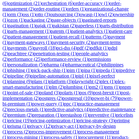
(
6
)
optimization
(
21
)
orchestration
(
6
)
order-accuracy
(
1
)
order-
management
(
2
)
order-routing
(
1
)
orders
(
1
)
organizational-change
(
1
)
orm
(
3
)
oss
(
1
)
otto
(
3
)
outsourcing
(
3
)
owasp
(
1
)
owl
(
2
)
ownership
(
1
)
ozon
(
1
)
packaging
(
2
)
page-objects
(
1
)
paginated-reports
(
1
)
pagination
(
1
)
pajak
(
1
)
pakistan
(
2
)
paperless
(
1
)
parts-distribution
(
1
)
parts-management
(
1
)
patents
(
1
)
patient-analytics
(
1
)
patient-care
(
2
)
patient-management
(
1
)
patient-recall
(
1
)
patterns
(
5
)
payment
(
1
)
payment-gateways
(
1
)
payment-security
(
2
)
payment-terms
(
1
)
payments
(
5
)
payroll
(
18
)
pci-dss
(
4
)
pdf
(
2
)
pdfkit
(
1
)
pdpl
(
2
)
peachtree
(
2
)
penetration-testing
(
1
)
people-analytics
(
2
)
performance
(
25
)
performance-review
(
1
)
permissions
(
1
)
personalization
(
5
)
pharma
(
4
)
pharmaceutical
(
2
)
philippines
(
1
)
phishing
(
1
)
pick-pack-ship
(
1
)
pim
(
1
)
pipa
(
1
)
pipeda
(
1
)
pipedrive
(
2
)
pipeline
(
9
)
pipeline-automation
(
1
)
pipl
(
1
)
pixel-perfect
(
1
)
planning
(
9
)
plans
(
1
)
platform
(
3
)
playwright
(
2
)
plex
(
1
)
plex-
smart-manufacturing
(
1
)
plm
(
2
)
plumbing
(
1
)
pm2
(
1
)
pms
(
1
)
pnpm
(
1
)
point-of-sale
(
3
)
poland
(
3
)
polaris
(
1
)
pos
(
9
)
post-brexit
(
1
)
post-
implementation
(
2
)
postgres
(
2
)
postgresql
(
10
)
power-bi
(
79
)
power-
bi-premium
(
1
)
power-query
(
1
)
ppc
(
1
)
practice-management
(
2
)
precious-metals
(
1
)
predictive-analytics
(
4
)
predictive-maintenance
(
2
)
premium
(
2
)
preparation
(
1
)
prestashop
(
1
)
preventive
(
1
)
pricelists
(
1
)
pricing
(
19
)
pricing-optimization
(
1
)
pricing-strategy
(
3
)
printing
(
1
)
prisma
(
1
)
privacy
(
12
)
privacy-act
(
1
)
privacy-by-design
(
1
)
process
(
2
)
process-improvement
(
1
)
process-management
(
1
)
process-mining
(
1
)
process-safety
(
1
)
procurement
(
11
)
product-