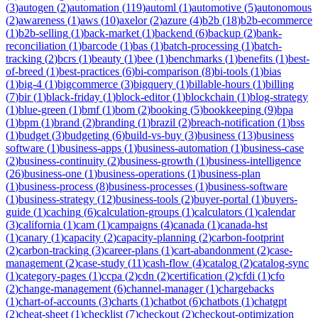
(
3
)
autogen
(
2
)
automation
(
119
)
automl
(
1
)
automotive
(
5
)
autonomous
(
2
)
awareness
(
1
)
aws
(
10
)
axelor
(
2
)
azure
(
4
)
b2b
(
18
)
b2b-ecommerce
(
1
)
b2b-selling
(
1
)
back-market
(
1
)
backend
(
6
)
backup
(
2
)
bank-
reconciliation
(
1
)
barcode
(
1
)
bas
(
1
)
batch-processing
(
1
)
batch-
tracking
(
2
)
bcrs
(
1
)
beauty
(
1
)
bee
(
1
)
benchmarks
(
1
)
benefits
(
1
)
best-
of-breed
(
1
)
best-practices
(
6
)
bi-comparison
(
8
)
bi-tools
(
1
)
bias
(
1
)
big-4
(
1
)
bigcommerce
(
3
)
bigquery
(
1
)
billable-hours
(
1
)
billing
(
7
)
bir
(
1
)
black-friday
(
1
)
block-editor
(
1
)
blockchain
(
1
)
blog-strategy
(
1
)
blue-green
(
1
)
bmf
(
1
)
bom
(
2
)
booking
(
5
)
bookkeeping
(
9
)
bpa
(
1
)
bpm
(
1
)
brand
(
2
)
branding
(
1
)
brazil
(
2
)
breach-notification
(
1
)
bss
(
1
)
budget
(
3
)
budgeting
(
6
)
build-vs-buy
(
3
)
business
(
13
)
business
software
(
1
)
business-apps
(
1
)
business-automation
(
1
)
business-case
(
2
)
business-continuity
(
2
)
business-growth
(
1
)
business-intelligence
(
26
)
business-one
(
1
)
business-operations
(
1
)
business-plan
(
1
)
business-process
(
8
)
business-processes
(
1
)
business-software
(
1
)
business-strategy
(
12
)
business-tools
(
2
)
buyer-portal
(
1
)
buyers-
guide
(
1
)
caching
(
6
)
calculation-groups
(
1
)
calculators
(
1
)
calendar
(
3
)
california
(
1
)
cam
(
1
)
campaigns
(
4
)
canada
(
1
)
canada-hst
(
1
)
canary
(
1
)
capacity
(
2
)
capacity-planning
(
2
)
carbon-footprint
(
2
)
carbon-tracking
(
3
)
career-plans
(
1
)
cart-abandonment
(
2
)
case-
management
(
2
)
case-study
(
11
)
cash-flow
(
4
)
catalog
(
2
)
catalog-sync
(
1
)
category-pages
(
1
)
ccpa
(
2
)
cdn
(
2
)
certification
(
2
)
cfdi
(
1
)
cfo
(
2
)
change-management
(
6
)
channel-manager
(
1
)
chargebacks
(
1
)
chart-of-accounts
(
3
)
charts
(
1
)
chatbot
(
6
)
chatbots
(
1
)
chatgpt
(
2
)
cheat-sheet
(
1
)
checklist
(
7
)
checkout
(
2
)
checkout-optimization