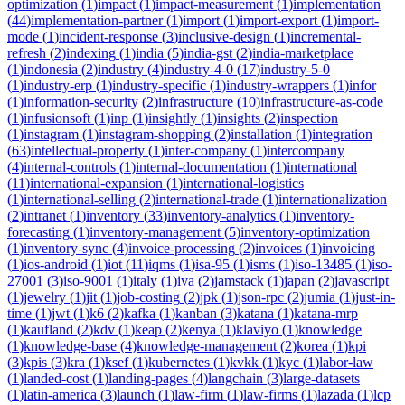
optimization
(
1
)
impact
(
1
)
impact-measurement
(
1
)
implementation
(
44
)
implementation-partner
(
1
)
import
(
1
)
import-export
(
1
)
import-
mode
(
1
)
incident-response
(
3
)
inclusive-design
(
1
)
incremental-
refresh
(
2
)
indexing
(
1
)
india
(
5
)
india-gst
(
2
)
india-marketplace
(
1
)
indonesia
(
2
)
industry
(
4
)
industry-4-0
(
17
)
industry-5-0
(
1
)
industry-erp
(
1
)
industry-specific
(
1
)
industry-wrappers
(
1
)
infor
(
1
)
information-security
(
2
)
infrastructure
(
10
)
infrastructure-as-code
(
1
)
infusionsoft
(
1
)
inp
(
1
)
insightly
(
1
)
insights
(
2
)
inspection
(
1
)
instagram
(
1
)
instagram-shopping
(
2
)
installation
(
1
)
integration
(
63
)
intellectual-property
(
1
)
inter-company
(
1
)
intercompany
(
4
)
internal-controls
(
1
)
internal-documentation
(
1
)
international
(
11
)
international-expansion
(
1
)
international-logistics
(
1
)
international-selling
(
2
)
international-trade
(
1
)
internationalization
(
2
)
intranet
(
1
)
inventory
(
33
)
inventory-analytics
(
1
)
inventory-
forecasting
(
1
)
inventory-management
(
5
)
inventory-optimization
(
1
)
inventory-sync
(
4
)
invoice-processing
(
2
)
invoices
(
1
)
invoicing
(
1
)
ios-android
(
1
)
iot
(
11
)
iqms
(
1
)
isa-95
(
1
)
isms
(
1
)
iso-13485
(
1
)
iso-
27001
(
3
)
iso-9001
(
1
)
italy
(
1
)
iva
(
2
)
jamstack
(
1
)
japan
(
2
)
javascript
(
1
)
jewelry
(
1
)
jit
(
1
)
job-costing
(
2
)
jpk
(
1
)
json-rpc
(
2
)
jumia
(
1
)
just-in-
time
(
1
)
jwt
(
1
)
k6
(
2
)
kafka
(
1
)
kanban
(
3
)
katana
(
1
)
katana-mrp
(
1
)
kaufland
(
2
)
kdv
(
1
)
keap
(
2
)
kenya
(
1
)
klaviyo
(
1
)
knowledge
(
1
)
knowledge-base
(
4
)
knowledge-management
(
2
)
korea
(
1
)
kpi
(
3
)
kpis
(
3
)
kra
(
1
)
ksef
(
1
)
kubernetes
(
1
)
kvkk
(
1
)
kyc
(
1
)
labor-law
(
1
)
landed-cost
(
1
)
landing-pages
(
4
)
langchain
(
3
)
large-datasets
(
1
)
latin-america
(
3
)
launch
(
1
)
law-firm
(
1
)
law-firms
(
1
)
lazada
(
1
)
lcp