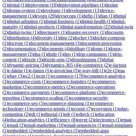
(
1
)
dental
(
1
)
deployment
(
10
)
deployment-pipelines
(
1
)
design
(
2
)
design-system
(
1
)
developer
(
1
)
development
(
13
)
device-
management
(
1
)
devops
(
29
)
devsecops
(
1
)
dgfip
(
1
)
dian
(
1
)
digital
(
1
)
digital-adoption
(
1
)
digital-business
(
1
)
digital-health
(
1
)
digital-
maturity
(
1
)
digital-products
(
1
)
digital-transformation
(
22
)
digital-twin
(
2
)
digital-twins
(
1
)
directquery
(
1
)
disaster-recovery
(
1
)
discounts
(
2
)
distribution
(
4
)
diversity
(
1
)
dms
(
2
)
docker
(
3
)
docker-compose
(
1
)
doctype
(
1
)
document-management
(
3
)
document-processing
(
2
)
documentation
(
2
)
documents
(
4
)
dolibarr
(
1
)
domo
(
1
)
donor-
management
(
2
)
dpa
(
1
)
dpdp
(
1
)
dpo
(
1
)
drip-campaigns
(
1
)
drip-
content
(
1
)
drizzle
(
3
)
drizzle-orm
(
2
)
dropshipping
(
3
)
dubai
(
1
)
dynamic-pricing
(
3
)
dynamics-365
(
4
)
e-commerce
(
2
)
e-factura
(
1
)
e-faktur
(
1
)
e-fatura
(
1
)
e-invoicing
(
5
)
e-way-bill
(
1
)
e2e
(
2
)
eaa
(
1
)
ebay
(
3
)
ec2
(
1
)
ecm
(
1
)
ecommerce
(
178
)
ecommerce-analytics
(
3
)
ecommerce-costs
(
1
)
ecommerce-logistics
(
1
)
ecommerce-
marketing
(
2
)
ecommerce-metrics
(
2
)
ecommerce-operations
(
2
)
ecommerce-payments
(
1
)
ecommerce-platform
(
2
)
ecommerce-
reporting
(
1
)
ecommerce-scaling
(
1
)
ecommerce-security
(
1
)
ecommerce-seo
(
3
)
ecommerce-shipping
(
1
)
ecommerce-
technology
(
1
)
ecommerce-trends
(
1
)
ecosire
(
7
)
ecosystem
(
1
)
edge-
computing
(
2
)
edi
(
1
)
editorial
(
1
)
edr
(
1
)
edtech
(
1
)
education
(
4
)
education-analytics
(
1
)
efficiency
(
8
)
egypt
(
2
)
electronics
(
1
)
emag
(
1
)
email
(
2
)
email-marketing
(
10
)
email-sequences
(
1
)
email-templates
(
1
)
embedded
(
2
)
embedded-analytics
(
5
)
embedded-apps