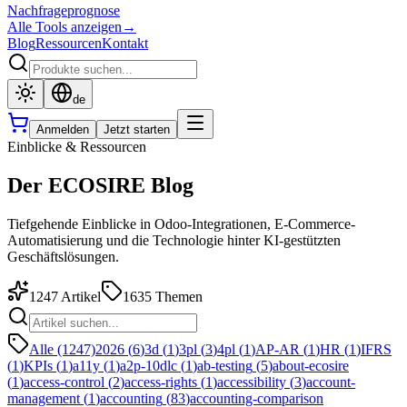
Nachfrageprognose
Alle Tools anzeigen
→
Blog
Ressourcen
Kontakt
de
Anmelden
Jetzt starten
Einblicke & Ressourcen
Der ECOSIRE Blog
Tiefgehende Einblicke in Odoo-Integrationen, E-Commerce-
Automatisierung und die Technologie hinter KI-gestützten
Geschäftslösungen.
1247
Artikel
1635
Themen
Alle (1247)
2026
(
6
)
3d
(
1
)
3pl
(
3
)
4pl
(
1
)
AP-AR
(
1
)
HR
(
1
)
IFRS
(
1
)
KPIs
(
1
)
a11y
(
1
)
a2p-10dlc
(
1
)
ab-testing
(
5
)
about-ecosire
(
1
)
access-control
(
2
)
access-rights
(
1
)
accessibility
(
3
)
account-
management
(
1
)
accounting
(
83
)
accounting-comparison