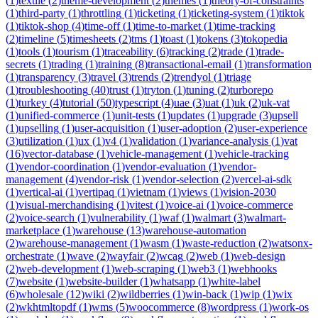
(
1
)
textile
(
2
)
theme-development
(
2
)
themes
(
1
)
theory-of-constraints
(
1
)
third-party
(
1
)
throttling
(
1
)
ticketing
(
1
)
ticketing-system
(
1
)
tiktok
(
1
)
tiktok-shop
(
4
)
time-off
(
1
)
time-to-market
(
1
)
time-tracking
(
2
)
timeline
(
5
)
timesheets
(
2
)
tms
(
1
)
toast
(
1
)
tokens
(
3
)
tokopedia
(
1
)
tools
(
1
)
tourism
(
1
)
traceability
(
6
)
tracking
(
2
)
trade
(
1
)
trade-
secrets
(
1
)
trading
(
1
)
training
(
8
)
transactional-email
(
1
)
transformation
(
1
)
transparency
(
3
)
travel
(
3
)
trends
(
2
)
trendyol
(
1
)
triage
(
1
)
troubleshooting
(
40
)
trust
(
1
)
tryton
(
1
)
tuning
(
2
)
turborepo
(
1
)
turkey
(
4
)
tutorial
(
50
)
typescript
(
4
)
uae
(
3
)
uat
(
1
)
uk
(
2
)
uk-vat
(
1
)
unified-commerce
(
1
)
unit-tests
(
1
)
updates
(
1
)
upgrade
(
3
)
upsell
(
1
)
upselling
(
1
)
user-acquisition
(
1
)
user-adoption
(
2
)
user-experience
(
3
)
utilization
(
1
)
ux
(
1
)
v4
(
1
)
validation
(
1
)
variance-analysis
(
1
)
vat
(
16
)
vector-database
(
1
)
vehicle-management
(
1
)
vehicle-tracking
(
1
)
vendor-coordination
(
1
)
vendor-evaluation
(
1
)
vendor-
management
(
4
)
vendor-risk
(
1
)
vendor-selection
(
2
)
vercel-ai-sdk
(
1
)
vertical-ai
(
1
)
vertipaq
(
1
)
vietnam
(
1
)
views
(
1
)
vision-2030
(
1
)
visual-merchandising
(
1
)
vitest
(
1
)
voice-ai
(
1
)
voice-commerce
(
2
)
voice-search
(
1
)
vulnerability
(
1
)
waf
(
1
)
walmart
(
3
)
walmart-
marketplace
(
1
)
warehouse
(
13
)
warehouse-automation
(
2
)
warehouse-management
(
1
)
wasm
(
1
)
waste-reduction
(
2
)
watsonx-
orchestrate
(
1
)
wave
(
2
)
wayfair
(
2
)
wcag
(
2
)
web
(
1
)
web-design
(
2
)
web-development
(
1
)
web-scraping
(
1
)
web3
(
1
)
webhooks
(
7
)
website
(
1
)
website-builder
(
1
)
whatsapp
(
1
)
white-label
(
6
)
wholesale
(
12
)
wiki
(
2
)
wildberries
(
1
)
win-back
(
1
)
wip
(
1
)
wix
(
2
)
wkhtmltopdf
(
1
)
wms
(
5
)
woocommerce
(
8
)
wordpress
(
1
)
work-os