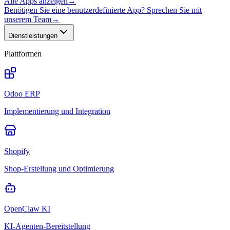
Alle Apps anzeigen
→
Benötigen Sie eine benutzerdefinierte App? Sprechen Sie mit
unserem Team
→
Dienstleistungen
Plattformen
Odoo ERP
Implementierung und Integration
Shopify
Shop-Erstellung und Optimierung
OpenClaw KI
KI-Agenten-Bereitstellung