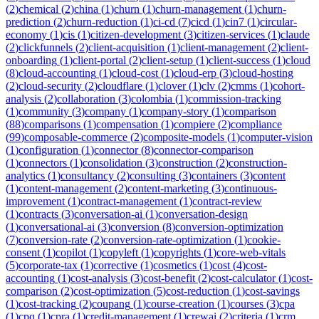
(
2
)
chemical
(
2
)
china
(
1
)
churn
(
1
)
churn-management
(
1
)
churn-
prediction
(
2
)
churn-reduction
(
1
)
ci-cd
(
7
)
cicd
(
1
)
cin7
(
1
)
circular-
economy
(
1
)
cis
(
1
)
citizen-development
(
3
)
citizen-services
(
1
)
claude
(
2
)
clickfunnels
(
2
)
client-acquisition
(
1
)
client-management
(
2
)
client-
onboarding
(
1
)
client-portal
(
2
)
client-setup
(
1
)
client-success
(
1
)
cloud
(
8
)
cloud-accounting
(
1
)
cloud-cost
(
1
)
cloud-erp
(
3
)
cloud-hosting
(
2
)
cloud-security
(
2
)
cloudflare
(
1
)
clover
(
1
)
clv
(
2
)
cmms
(
1
)
cohort-
analysis
(
2
)
collaboration
(
3
)
colombia
(
1
)
commission-tracking
(
1
)
community
(
3
)
company
(
1
)
company-story
(
1
)
comparison
(
88
)
comparisons
(
1
)
compensation
(
1
)
compiere
(
2
)
compliance
(
99
)
composable-commerce
(
2
)
composite-models
(
1
)
computer-vision
(
1
)
configuration
(
1
)
connector
(
8
)
connector-comparison
(
1
)
connectors
(
1
)
consolidation
(
3
)
construction
(
2
)
construction-
analytics
(
1
)
consultancy
(
2
)
consulting
(
3
)
containers
(
3
)
content
(
1
)
content-management
(
2
)
content-marketing
(
3
)
continuous-
improvement
(
1
)
contract-management
(
1
)
contract-review
(
1
)
contracts
(
3
)
conversation-ai
(
1
)
conversation-design
(
1
)
conversational-ai
(
3
)
conversion
(
8
)
conversion-optimization
(
7
)
conversion-rate
(
2
)
conversion-rate-optimization
(
1
)
cookie-
consent
(
1
)
copilot
(
1
)
copyleft
(
1
)
copyrights
(
1
)
core-web-vitals
(
5
)
corporate-tax
(
1
)
corrective
(
1
)
cosmetics
(
1
)
cost
(
4
)
cost-
accounting
(
1
)
cost-analysis
(
3
)
cost-benefit
(
2
)
cost-calculator
(
1
)
cost-
comparison
(
2
)
cost-optimization
(
5
)
cost-reduction
(
1
)
cost-savings
(
1
)
cost-tracking
(
2
)
coupang
(
1
)
course-creation
(
1
)
courses
(
3
)
cpa
(
1
)
cpq
(
1
)
cpra
(
1
)
credit-management
(
1
)
crewai
(
2
)
criteria
(
1
)
crm