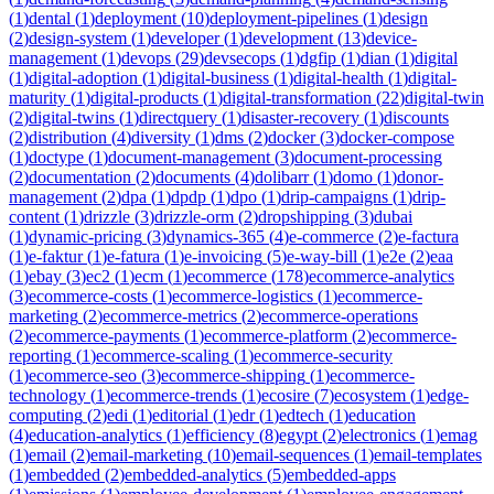
(
1
)
dental
(
1
)
deployment
(
10
)
deployment-pipelines
(
1
)
design
(
2
)
design-system
(
1
)
developer
(
1
)
development
(
13
)
device-
management
(
1
)
devops
(
29
)
devsecops
(
1
)
dgfip
(
1
)
dian
(
1
)
digital
(
1
)
digital-adoption
(
1
)
digital-business
(
1
)
digital-health
(
1
)
digital-
maturity
(
1
)
digital-products
(
1
)
digital-transformation
(
22
)
digital-twin
(
2
)
digital-twins
(
1
)
directquery
(
1
)
disaster-recovery
(
1
)
discounts
(
2
)
distribution
(
4
)
diversity
(
1
)
dms
(
2
)
docker
(
3
)
docker-compose
(
1
)
doctype
(
1
)
document-management
(
3
)
document-processing
(
2
)
documentation
(
2
)
documents
(
4
)
dolibarr
(
1
)
domo
(
1
)
donor-
management
(
2
)
dpa
(
1
)
dpdp
(
1
)
dpo
(
1
)
drip-campaigns
(
1
)
drip-
content
(
1
)
drizzle
(
3
)
drizzle-orm
(
2
)
dropshipping
(
3
)
dubai
(
1
)
dynamic-pricing
(
3
)
dynamics-365
(
4
)
e-commerce
(
2
)
e-factura
(
1
)
e-faktur
(
1
)
e-fatura
(
1
)
e-invoicing
(
5
)
e-way-bill
(
1
)
e2e
(
2
)
eaa
(
1
)
ebay
(
3
)
ec2
(
1
)
ecm
(
1
)
ecommerce
(
178
)
ecommerce-analytics
(
3
)
ecommerce-costs
(
1
)
ecommerce-logistics
(
1
)
ecommerce-
marketing
(
2
)
ecommerce-metrics
(
2
)
ecommerce-operations
(
2
)
ecommerce-payments
(
1
)
ecommerce-platform
(
2
)
ecommerce-
reporting
(
1
)
ecommerce-scaling
(
1
)
ecommerce-security
(
1
)
ecommerce-seo
(
3
)
ecommerce-shipping
(
1
)
ecommerce-
technology
(
1
)
ecommerce-trends
(
1
)
ecosire
(
7
)
ecosystem
(
1
)
edge-
computing
(
2
)
edi
(
1
)
editorial
(
1
)
edr
(
1
)
edtech
(
1
)
education
(
4
)
education-analytics
(
1
)
efficiency
(
8
)
egypt
(
2
)
electronics
(
1
)
emag
(
1
)
email
(
2
)
email-marketing
(
10
)
email-sequences
(
1
)
email-templates
(
1
)
embedded
(
2
)
embedded-analytics
(
5
)
embedded-apps