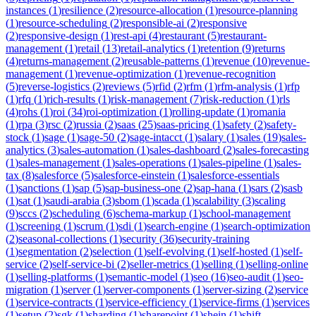
instances
(
1
)
resilience
(
2
)
resource-allocation
(
1
)
resource-planning
(
1
)
resource-scheduling
(
2
)
responsible-ai
(
2
)
responsive
(
2
)
responsive-design
(
1
)
rest-api
(
4
)
restaurant
(
5
)
restaurant-
management
(
1
)
retail
(
13
)
retail-analytics
(
1
)
retention
(
9
)
returns
(
4
)
returns-management
(
2
)
reusable-patterns
(
1
)
revenue
(
10
)
revenue-
management
(
1
)
revenue-optimization
(
1
)
revenue-recognition
(
5
)
reverse-logistics
(
2
)
reviews
(
5
)
rfid
(
2
)
rfm
(
1
)
rfm-analysis
(
1
)
rfp
(
1
)
rfq
(
1
)
rich-results
(
1
)
risk-management
(
7
)
risk-reduction
(
1
)
rls
(
4
)
rohs
(
1
)
roi
(
34
)
roi-optimization
(
1
)
rolling-update
(
1
)
romania
(
1
)
rpa
(
3
)
rsc
(
2
)
russia
(
2
)
saas
(
25
)
saas-pricing
(
1
)
safety
(
2
)
safety-
stock
(
1
)
sage
(
1
)
sage-50
(
2
)
sage-intacct
(
1
)
salary
(
1
)
sales
(
19
)
sales-
analytics
(
3
)
sales-automation
(
1
)
sales-dashboard
(
2
)
sales-forecasting
(
1
)
sales-management
(
1
)
sales-operations
(
1
)
sales-pipeline
(
1
)
sales-
tax
(
8
)
salesforce
(
5
)
salesforce-einstein
(
1
)
salesforce-essentials
(
1
)
sanctions
(
1
)
sap
(
5
)
sap-business-one
(
2
)
sap-hana
(
1
)
sars
(
2
)
sasb
(
1
)
sat
(
1
)
saudi-arabia
(
3
)
sbom
(
1
)
scada
(
1
)
scalability
(
3
)
scaling
(
9
)
sccs
(
2
)
scheduling
(
6
)
schema-markup
(
1
)
school-management
(
1
)
screening
(
1
)
scrum
(
1
)
sdi
(
1
)
search-engine
(
1
)
search-optimization
(
2
)
seasonal-collections
(
1
)
security
(
36
)
security-training
(
1
)
segmentation
(
2
)
selection
(
1
)
self-evolving
(
1
)
self-hosted
(
1
)
self-
service
(
2
)
self-service-bi
(
2
)
seller-metrics
(
1
)
selling
(
1
)
selling-online
(
1
)
selling-platforms
(
1
)
semantic-model
(
1
)
seo
(
16
)
seo-audit
(
1
)
seo-
migration
(
1
)
server
(
1
)
server-components
(
1
)
server-sizing
(
2
)
service
(
1
)
service-contracts
(
1
)
service-efficiency
(
1
)
service-firms
(
1
)
services
(
1
)
setup
(
2
)
sgk
(
1
)
sharding
(
1
)
sharepoint
(
1
)
shein
(
1
)
shift-