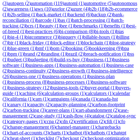
(
3
)
autogen
(
2
)
automation
(
119
)
automl
(
1
)
automotive
(
5
)
autonomous
(
2
)
awareness
(
1
)
aws
(
10
)
axelor
(
2
)
azure
(
4
)
b2b
(
18
)
b2b-ecommerce
(
1
)
b2b-selling
(
1
)
back-market
(
1
)
backend
(
6
)
backup
(
2
)
bank-
reconciliation
(
1
)
barcode
(
1
)
bas
(
1
)
batch-processing
(
1
)
batch-
tracking
(
2
)
bcrs
(
1
)
beauty
(
1
)
bee
(
1
)
benchmarks
(
1
)
benefits
(
1
)
best-
of-breed
(
1
)
best-practices
(
6
)
bi-comparison
(
8
)
bi-tools
(
1
)
bias
(
1
)
big-4
(
1
)
bigcommerce
(
3
)
bigquery
(
1
)
billable-hours
(
1
)
billing
(
7
)
bir
(
1
)
black-friday
(
1
)
block-editor
(
1
)
blockchain
(
1
)
blog-strategy
(
1
)
blue-green
(
1
)
bmf
(
1
)
bom
(
2
)
booking
(
5
)
bookkeeping
(
9
)
bpa
(
1
)
bpm
(
1
)
brand
(
2
)
branding
(
1
)
brazil
(
2
)
breach-notification
(
1
)
bss
(
1
)
budget
(
3
)
budgeting
(
6
)
build-vs-buy
(
3
)
business
(
13
)
business
software
(
1
)
business-apps
(
1
)
business-automation
(
1
)
business-case
(
2
)
business-continuity
(
2
)
business-growth
(
1
)
business-intelligence
(
26
)
business-one
(
1
)
business-operations
(
1
)
business-plan
(
1
)
business-process
(
8
)
business-processes
(
1
)
business-software
(
1
)
business-strategy
(
12
)
business-tools
(
2
)
buyer-portal
(
1
)
buyers-
guide
(
1
)
caching
(
6
)
calculation-groups
(
1
)
calculators
(
1
)
calendar
(
3
)
california
(
1
)
cam
(
1
)
campaigns
(
4
)
canada
(
1
)
canada-hst
(
1
)
canary
(
1
)
capacity
(
2
)
capacity-planning
(
2
)
carbon-footprint
(
2
)
carbon-tracking
(
3
)
career-plans
(
1
)
cart-abandonment
(
2
)
case-
management
(
2
)
case-study
(
11
)
cash-flow
(
4
)
catalog
(
2
)
catalog-sync
(
1
)
category-pages
(
1
)
ccpa
(
2
)
cdn
(
2
)
certification
(
2
)
cfdi
(
1
)
cfo
(
2
)
change-management
(
6
)
channel-manager
(
1
)
chargebacks
(
1
)
chart-of-accounts
(
3
)
charts
(
1
)
chatbot
(
6
)
chatbots
(
1
)
chatgpt
(
2
)
cheat-sheet
(
1
)
checklist
(
7
)
checkout
(
2
)
checkout-optimization