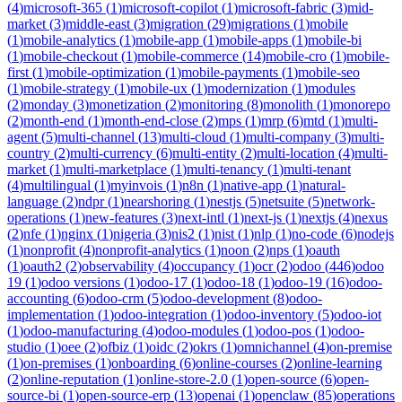
(
4
)
microsoft-365
(
1
)
microsoft-copilot
(
1
)
microsoft-fabric
(
3
)
mid-
market
(
3
)
middle-east
(
3
)
migration
(
29
)
migrations
(
1
)
mobile
(
1
)
mobile-analytics
(
1
)
mobile-app
(
1
)
mobile-apps
(
1
)
mobile-bi
(
1
)
mobile-checkout
(
1
)
mobile-commerce
(
14
)
mobile-cro
(
1
)
mobile-
first
(
1
)
mobile-optimization
(
1
)
mobile-payments
(
1
)
mobile-seo
(
1
)
mobile-strategy
(
1
)
mobile-ux
(
1
)
modernization
(
1
)
modules
(
2
)
monday
(
3
)
monetization
(
2
)
monitoring
(
8
)
monolith
(
1
)
monorepo
(
2
)
month-end
(
1
)
month-end-close
(
2
)
mps
(
1
)
mrp
(
6
)
mtd
(
1
)
multi-
agent
(
5
)
multi-channel
(
13
)
multi-cloud
(
1
)
multi-company
(
3
)
multi-
country
(
2
)
multi-currency
(
6
)
multi-entity
(
2
)
multi-location
(
4
)
multi-
market
(
1
)
multi-marketplace
(
1
)
multi-tenancy
(
1
)
multi-tenant
(
4
)
multilingual
(
1
)
myinvois
(
1
)
n8n
(
1
)
native-app
(
1
)
natural-
language
(
2
)
ndpr
(
1
)
nearshoring
(
1
)
nestjs
(
5
)
netsuite
(
5
)
network-
operations
(
1
)
new-features
(
3
)
next-intl
(
1
)
next-js
(
1
)
nextjs
(
4
)
nexus
(
2
)
nfe
(
1
)
nginx
(
1
)
nigeria
(
3
)
nis2
(
1
)
nist
(
1
)
nlp
(
1
)
no-code
(
6
)
nodejs
(
1
)
nonprofit
(
4
)
nonprofit-analytics
(
1
)
noon
(
2
)
nps
(
1
)
oauth
(
1
)
oauth2
(
2
)
observability
(
4
)
occupancy
(
1
)
ocr
(
2
)
odoo
(
446
)
odoo
19
(
1
)
odoo versions
(
1
)
odoo-17
(
1
)
odoo-18
(
1
)
odoo-19
(
16
)
odoo-
accounting
(
6
)
odoo-crm
(
5
)
odoo-development
(
8
)
odoo-
implementation
(
1
)
odoo-integration
(
1
)
odoo-inventory
(
5
)
odoo-iot
(
1
)
odoo-manufacturing
(
4
)
odoo-modules
(
1
)
odoo-pos
(
1
)
odoo-
studio
(
1
)
oee
(
2
)
ofbiz
(
1
)
oidc
(
2
)
okrs
(
1
)
omnichannel
(
4
)
on-premise
(
1
)
on-premises
(
1
)
onboarding
(
6
)
online-courses
(
2
)
online-learning
(
2
)
online-reputation
(
1
)
online-store-2.0
(
1
)
open-source
(
6
)
open-
source-bi
(
1
)
open-source-erp
(
13
)
openai
(
1
)
openclaw
(
85
)
operations