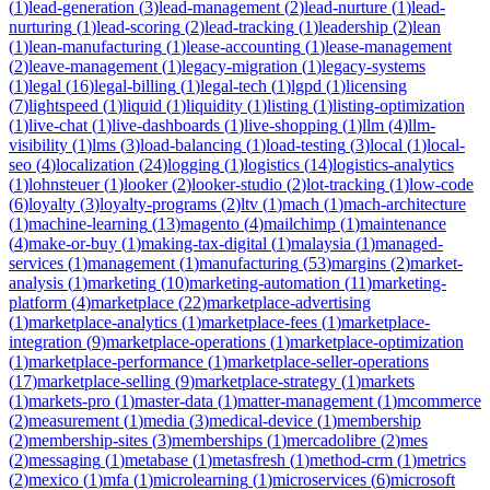
(
1
)
lead-generation
(
3
)
lead-management
(
2
)
lead-nurture
(
1
)
lead-
nurturing
(
1
)
lead-scoring
(
2
)
lead-tracking
(
1
)
leadership
(
2
)
lean
(
1
)
lean-manufacturing
(
1
)
lease-accounting
(
1
)
lease-management
(
2
)
leave-management
(
1
)
legacy-migration
(
1
)
legacy-systems
(
1
)
legal
(
16
)
legal-billing
(
1
)
legal-tech
(
1
)
lgpd
(
1
)
licensing
(
7
)
lightspeed
(
1
)
liquid
(
1
)
liquidity
(
1
)
listing
(
1
)
listing-optimization
(
1
)
live-chat
(
1
)
live-dashboards
(
1
)
live-shopping
(
1
)
llm
(
4
)
llm-
visibility
(
1
)
lms
(
3
)
load-balancing
(
1
)
load-testing
(
3
)
local
(
1
)
local-
seo
(
4
)
localization
(
24
)
logging
(
1
)
logistics
(
14
)
logistics-analytics
(
1
)
lohnsteuer
(
1
)
looker
(
2
)
looker-studio
(
2
)
lot-tracking
(
1
)
low-code
(
6
)
loyalty
(
3
)
loyalty-programs
(
2
)
ltv
(
1
)
mach
(
1
)
mach-architecture
(
1
)
machine-learning
(
13
)
magento
(
4
)
mailchimp
(
1
)
maintenance
(
4
)
make-or-buy
(
1
)
making-tax-digital
(
1
)
malaysia
(
1
)
managed-
services
(
1
)
management
(
1
)
manufacturing
(
53
)
margins
(
2
)
market-
analysis
(
1
)
marketing
(
10
)
marketing-automation
(
11
)
marketing-
platform
(
4
)
marketplace
(
22
)
marketplace-advertising
(
1
)
marketplace-analytics
(
1
)
marketplace-fees
(
1
)
marketplace-
integration
(
9
)
marketplace-operations
(
1
)
marketplace-optimization
(
1
)
marketplace-performance
(
1
)
marketplace-seller-operations
(
17
)
marketplace-selling
(
9
)
marketplace-strategy
(
1
)
markets
(
1
)
markets-pro
(
1
)
master-data
(
1
)
matter-management
(
1
)
mcommerce
(
2
)
measurement
(
1
)
media
(
3
)
medical-device
(
1
)
membership
(
2
)
membership-sites
(
3
)
memberships
(
1
)
mercadolibre
(
2
)
mes
(
2
)
messaging
(
1
)
metabase
(
1
)
metasfresh
(
1
)
method-crm
(
1
)
metrics
(
2
)
mexico
(
1
)
mfa
(
1
)
microlearning
(
1
)
microservices
(
6
)
microsoft