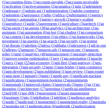
(
1
)
accounting-firms
(
1
)
accounts-payable
(
3
)
accounts-receivable
(
1
)
activation
(
1
)
activecampaign
(
2
)
acumatica
(
1
)
ada
(
2
)
adempiere
(
1
)
adequacy
(
1
)
admin-api
(
1
)
administration
(
1
)
adobe-commerce
(
2
)
adoption
(
2
)
aerospace
(
1
)
afip
(
1
)
africa
(
2
)
aftermarket
(
1
)
agency
(
13
)
agency-automation
(
1
)
agency-growth
(
2
)
agency-scaling
(
1
)
agentforce
(
1
)
agile
(
2
)
agreements
(
1
)
agriculture
(
3
)
agritech
(
1
)
ai
(
62
)
ai-agent
(
1
)
ai-agents
(
38
)
ai-analytics
(
2
)
ai-architecture
(
2
)
ai-
assistants
(
1
)
ai-automation
(
6
)
ai-bot
(
1
)
ai-chatbot
(
1
)
ai-comparison
(
1
)
ai-content
(
1
)
ai-development
(
1
)
ai-ethics
(
1
)
ai-frameworks
(
2
)
ai-
investment
(
1
)
ai-queries
(
1
)
ai-search
(
3
)
ai-security
(
1
)
ai-testing
(
1
)
ai-threats
(
1
)
alerting
(
2
)
alexa
(
1
)
alibaba
(
1
)
aliexpress
(
1
)
all-in-one
(
2
)
allegro
(
2
)
amazon
(
7
)
amazon-ads
(
1
)
amazon-ppc
(
1
)
amazon-
seller
(
1
)
aml
(
1
)
analytics
(
40
)
announcement
(
1
)
anomaly-detection
(
1
)
answer-engine-optimization
(
1
)
aov
(
1
)
ap-automation
(
1
)
apache
(
1
)
apcs
(
1
)
api
(
22
)
api-economy
(
1
)
api-first
(
2
)
api-gateway
(
1
)
api-
integration
(
3
)
api-security
(
2
)
apm
(
1
)
app-bridge
(
1
)
app-commerce
(
1
)
app-development
(
2
)
app-publishing
(
1
)
app-review
(
1
)
app-router
(
1
)
app-store
(
1
)
apparel
(
3
)
appi
(
1
)
apple-pay
(
1
)
applicant-tracking
(
1
)
applications
(
1
)
appointment-booking
(
2
)
appointments
(
1
)
appraisals
(
1
)
approval-chains
(
1
)
approvals
(
3
)
apps
(
1
)
ar
(
1
)
ar-
shopping
(
1
)
architecture
(
17
)
argentina
(
1
)
artificial-intelligence
(
2
)
as9100
(
1
)
asc-606
(
3
)
assessment
(
2
)
asset-management
(
4
)
assistant
(
1
)
ato
(
1
)
attribution
(
1
)
attrition
(
1
)
audience-analytics
(
1
)
audit
(
7
)
audit-trail
(
1
)
augmented
(
1
)
augmented-reality
(
2
)
australia
(
2
)
australia-gst
(
1
)
authentication
(
6
)
authentik
(
2
)
authorization