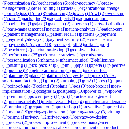
(
6
)
optimization
(
21
)
orchestration
(
6
)
order-accuracy
(
1
)
order-
management
(
2
)
order-routing
(
1
)
orders
(
1
)
organizational-change
(
1
)
orm
(
3
)
oss
(
1
)
otto
(
3
)
outsourcing
(
3
)
owasp
(
1
)
owl
(
2
)
ownership
(
1
)
ozon
(
1
)
packaging
(
2
)
page-objects
(
1
)
paginated-reports
(
1
)
pagination
(
1
)
pajak
(
1
)
pakistan
(
2
)
paperless
(
1
)
parts-distribution
(
1
)
parts-management
(
1
)
patents
(
1
)
patient-analytics
(
1
)
patient-care
(
2
)
patient-management
(
1
)
patient-recall
(
1
)
patterns
(
5
)
payment
(
1
)
payment-gateways
(
1
)
payment-security
(
2
)
payment-terms
(
1
)
payments
(
5
)
payroll
(
18
)
pci-dss
(
4
)
pdf
(
2
)
pdfkit
(
1
)
pdpl
(
2
)
peachtree
(
2
)
penetration-testing
(
1
)
people-analytics
(
2
)
performance
(
25
)
performance-review
(
1
)
permissions
(
1
)
personalization
(
5
)
pharma
(
4
)
pharmaceutical
(
2
)
philippines
(
1
)
phishing
(
1
)
pick-pack-ship
(
1
)
pim
(
1
)
pipa
(
1
)
pipeda
(
1
)
pipedrive
(
2
)
pipeline
(
9
)
pipeline-automation
(
1
)
pipl
(
1
)
pixel-perfect
(
1
)
planning
(
9
)
plans
(
1
)
platform
(
3
)
playwright
(
2
)
plex
(
1
)
plex-
smart-manufacturing
(
1
)
plm
(
2
)
plumbing
(
1
)
pm2
(
1
)
pms
(
1
)
pnpm
(
1
)
point-of-sale
(
3
)
poland
(
3
)
polaris
(
1
)
pos
(
9
)
post-brexit
(
1
)
post-
implementation
(
2
)
postgres
(
2
)
postgresql
(
10
)
power-bi
(
79
)
power-
bi-premium
(
1
)
power-query
(
1
)
ppc
(
1
)
practice-management
(
2
)
precious-metals
(
1
)
predictive-analytics
(
4
)
predictive-maintenance
(
2
)
premium
(
2
)
preparation
(
1
)
prestashop
(
1
)
preventive
(
1
)
pricelists
(
1
)
pricing
(
19
)
pricing-optimization
(
1
)
pricing-strategy
(
3
)
printing
(
1
)
prisma
(
1
)
privacy
(
12
)
privacy-act
(
1
)
privacy-by-design
(
1
)
process
(
2
)
process-improvement
(
1
)
process-management
(
1
)
process-mining
(
1
)
process-safety
(
1
)
procurement
(
11
)
product-