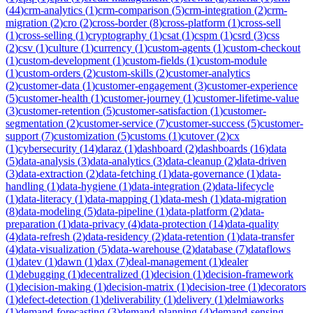
(
44
)
crm-analytics
(
1
)
crm-comparison
(
5
)
crm-integration
(
2
)
crm-
migration
(
2
)
cro
(
2
)
cross-border
(
8
)
cross-platform
(
1
)
cross-sell
(
1
)
cross-selling
(
1
)
cryptography
(
1
)
csat
(
1
)
cspm
(
1
)
csrd
(
3
)
css
(
2
)
csv
(
1
)
culture
(
1
)
currency
(
1
)
custom-agents
(
1
)
custom-checkout
(
1
)
custom-development
(
1
)
custom-fields
(
1
)
custom-module
(
1
)
custom-orders
(
2
)
custom-skills
(
2
)
customer-analytics
(
2
)
customer-data
(
1
)
customer-engagement
(
3
)
customer-experience
(
5
)
customer-health
(
1
)
customer-journey
(
1
)
customer-lifetime-value
(
3
)
customer-retention
(
5
)
customer-satisfaction
(
1
)
customer-
segmentation
(
2
)
customer-service
(
7
)
customer-success
(
5
)
customer-
support
(
7
)
customization
(
5
)
customs
(
1
)
cutover
(
2
)
cx
(
1
)
cybersecurity
(
14
)
daraz
(
1
)
dashboard
(
2
)
dashboards
(
16
)
data
(
5
)
data-analysis
(
3
)
data-analytics
(
3
)
data-cleanup
(
2
)
data-driven
(
3
)
data-extraction
(
2
)
data-fetching
(
1
)
data-governance
(
1
)
data-
handling
(
1
)
data-hygiene
(
1
)
data-integration
(
2
)
data-lifecycle
(
1
)
data-literacy
(
1
)
data-mapping
(
1
)
data-mesh
(
1
)
data-migration
(
8
)
data-modeling
(
5
)
data-pipeline
(
1
)
data-platform
(
2
)
data-
preparation
(
1
)
data-privacy
(
4
)
data-protection
(
14
)
data-quality
(
4
)
data-refresh
(
2
)
data-residency
(
2
)
data-retention
(
1
)
data-transfer
(
4
)
data-visualization
(
5
)
data-warehouse
(
2
)
database
(
7
)
dataflows
(
1
)
datev
(
1
)
dawn
(
1
)
dax
(
7
)
deal-management
(
1
)
dealer
(
1
)
debugging
(
1
)
decentralized
(
1
)
decision
(
1
)
decision-framework
(
1
)
decision-making
(
1
)
decision-matrix
(
1
)
decision-tree
(
1
)
decorators
(
1
)
defect-detection
(
1
)
deliverability
(
1
)
delivery
(
1
)
delmiaworks
(
1
)
demand-forecasting
(
3
)
demand-planning
(
4
)
demand-sensing