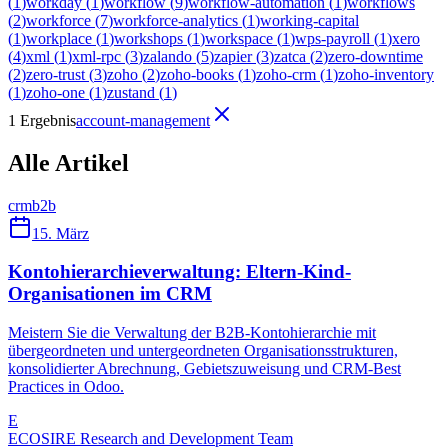
(
1
)
workday
(
1
)
workflow
(
9
)
workflow-automation
(
1
)
workflows
(
2
)
workforce
(
7
)
workforce-analytics
(
1
)
working-capital
(
1
)
workplace
(
1
)
workshops
(
1
)
workspace
(
1
)
wps-payroll
(
1
)
xero
(
4
)
xml
(
1
)
xml-rpc
(
3
)
zalando
(
5
)
zapier
(
3
)
zatca
(
2
)
zero-downtime
(
2
)
zero-trust
(
3
)
zoho
(
2
)
zoho-books
(
1
)
zoho-crm
(
1
)
zoho-inventory
(
1
)
zoho-one
(
1
)
zustand
(
1
)
1 Ergebnis
account-management
Alle Artikel
crm
b2b
15. März
Kontohierarchieverwaltung: Eltern-Kind-
Organisationen im CRM
Meistern Sie die Verwaltung der B2B-Kontohierarchie mit
übergeordneten und untergeordneten Organisationsstrukturen,
konsolidierter Abrechnung, Gebietszuweisung und CRM-Best
Practices in Odoo.
E
ECOSIRE Research and Development Team