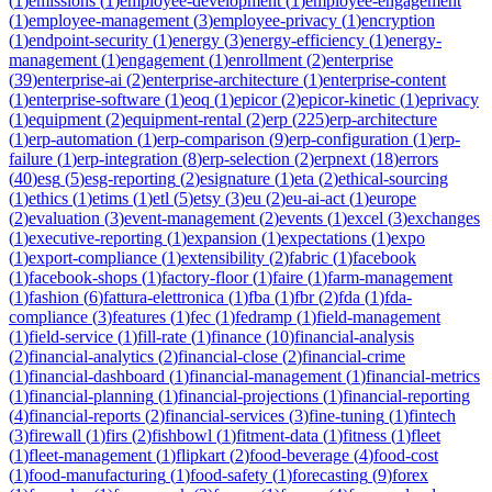
(
1
)
emissions
(
1
)
employee-development
(
1
)
employee-engagement
(
1
)
employee-management
(
3
)
employee-privacy
(
1
)
encryption
(
1
)
endpoint-security
(
1
)
energy
(
3
)
energy-efficiency
(
1
)
energy-
management
(
1
)
engagement
(
1
)
enrollment
(
2
)
enterprise
(
39
)
enterprise-ai
(
2
)
enterprise-architecture
(
1
)
enterprise-content
(
1
)
enterprise-software
(
1
)
eoq
(
1
)
epicor
(
2
)
epicor-kinetic
(
1
)
eprivacy
(
1
)
equipment
(
2
)
equipment-rental
(
2
)
erp
(
225
)
erp-architecture
(
1
)
erp-automation
(
1
)
erp-comparison
(
9
)
erp-configuration
(
1
)
erp-
failure
(
1
)
erp-integration
(
8
)
erp-selection
(
2
)
erpnext
(
18
)
errors
(
40
)
esg
(
5
)
esg-reporting
(
2
)
esignature
(
1
)
eta
(
2
)
ethical-sourcing
(
1
)
ethics
(
1
)
etims
(
1
)
etl
(
5
)
etsy
(
3
)
eu
(
2
)
eu-ai-act
(
1
)
europe
(
2
)
evaluation
(
3
)
event-management
(
2
)
events
(
1
)
excel
(
3
)
exchanges
(
1
)
executive-reporting
(
1
)
expansion
(
1
)
expectations
(
1
)
expo
(
1
)
export-compliance
(
1
)
extensibility
(
2
)
fabric
(
1
)
facebook
(
1
)
facebook-shops
(
1
)
factory-floor
(
1
)
faire
(
1
)
farm-management
(
1
)
fashion
(
6
)
fattura-elettronica
(
1
)
fba
(
1
)
fbr
(
2
)
fda
(
1
)
fda-
compliance
(
3
)
features
(
1
)
fec
(
1
)
fedramp
(
1
)
field-management
(
1
)
field-service
(
1
)
fill-rate
(
1
)
finance
(
10
)
financial-analysis
(
2
)
financial-analytics
(
2
)
financial-close
(
2
)
financial-crime
(
1
)
financial-dashboard
(
1
)
financial-management
(
1
)
financial-metrics
(
1
)
financial-planning
(
1
)
financial-projections
(
1
)
financial-reporting
(
4
)
financial-reports
(
2
)
financial-services
(
3
)
fine-tuning
(
1
)
fintech
(
3
)
firewall
(
1
)
firs
(
2
)
fishbowl
(
1
)
fitment-data
(
1
)
fitness
(
1
)
fleet
(
1
)
fleet-management
(
1
)
flipkart
(
2
)
food-beverage
(
4
)
food-cost
(
1
)
food-manufacturing
(
1
)
food-safety
(
1
)
forecasting
(
9
)
forex