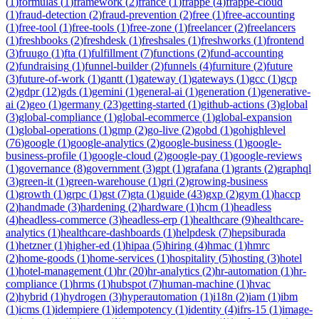
(
1
)
formulas
(
1
)
framework
(
2
)
france
(
1
)
frappe
(
4
)
frappe-cloud
(
1
)
fraud-detection
(
2
)
fraud-prevention
(
2
)
free
(
1
)
free-accounting
(
1
)
free-tool
(
1
)
free-tools
(
1
)
free-zone
(
1
)
freelancer
(
2
)
freelancers
(
1
)
freshbooks
(
2
)
freshdesk
(
1
)
freshsales
(
1
)
freshworks
(
1
)
frontend
(
3
)
fruugo
(
1
)
fta
(
1
)
fulfillment
(
7
)
functions
(
2
)
fund-accounting
(
2
)
fundraising
(
1
)
funnel-builder
(
2
)
funnels
(
4
)
furniture
(
2
)
future
(
3
)
future-of-work
(
1
)
gantt
(
1
)
gateway
(
1
)
gateways
(
1
)
gcc
(
1
)
gcp
(
2
)
gdpr
(
12
)
gds
(
1
)
gemini
(
1
)
general-ai
(
1
)
generation
(
1
)
generative-
ai
(
2
)
geo
(
1
)
germany
(
23
)
getting-started
(
1
)
github-actions
(
3
)
global
(
3
)
global-compliance
(
1
)
global-ecommerce
(
1
)
global-expansion
(
1
)
global-operations
(
1
)
gmp
(
2
)
go-live
(
2
)
gobd
(
1
)
gohighlevel
(
76
)
google
(
1
)
google-analytics
(
2
)
google-business
(
1
)
google-
business-profile
(
1
)
google-cloud
(
2
)
google-pay
(
1
)
google-reviews
(
1
)
governance
(
8
)
government
(
3
)
gpt
(
1
)
grafana
(
1
)
grants
(
2
)
graphql
(
3
)
green-it
(
1
)
green-warehouse
(
1
)
gri
(
2
)
growing-business
(
1
)
growth
(
1
)
grpc
(
1
)
gst
(
7
)
gta
(
1
)
guide
(
43
)
gxp
(
2
)
gym
(
1
)
haccp
(
2
)
handmade
(
3
)
hardening
(
2
)
hardware
(
1
)
hcm
(
1
)
headless
(
4
)
headless-commerce
(
3
)
headless-erp
(
1
)
healthcare
(
9
)
healthcare-
analytics
(
1
)
healthcare-dashboards
(
1
)
helpdesk
(
7
)
hepsiburada
(
1
)
hetzner
(
1
)
higher-ed
(
1
)
hipaa
(
5
)
hiring
(
4
)
hmac
(
1
)
hmrc
(
2
)
home-goods
(
1
)
home-services
(
1
)
hospitality
(
5
)
hosting
(
3
)
hotel
(
1
)
hotel-management
(
1
)
hr
(
20
)
hr-analytics
(
2
)
hr-automation
(
1
)
hr-
compliance
(
1
)
hrms
(
1
)
hubspot
(
7
)
human-machine
(
1
)
hvac
(
2
)
hybrid
(
1
)
hydrogen
(
3
)
hyperautomation
(
1
)
i18n
(
2
)
iam
(
1
)
ibm
(
1
)
icms
(
1
)
idempiere
(
1
)
idempotency
(
1
)
identity
(
4
)
ifrs-15
(
1
)
image-