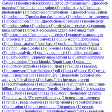
costing
(
1
)
product-descriptions
(
1
)
product-management
(
2
)
product-
mapping
(
1
)
product-optimization
(
1
)
product-pages
(
1
)
product-
photography
(
1
)
product-recommendations
(
1
)
product-visualization
(
1
)
production
(
7
)
production-dashboards
(
1
)
production-management
(
1
)
production-planning
(
2
)
production-scheduling
(
1
)
productivity
(
9
)
productization
(
1
)
products
(
1
)
professional-services
(
4
)
program-
management
(
1
)
project-accounting
(
2
)
project-management
(
19
)
prometheus
(
1
)
prompt-engineering
(
1
)
property-management
(
5
)
proprietary
(
1
)
provincial-tax
(
1
)
public-sector
(
1
)
publishing
(
1
)
punchout-catalog
(
1
)
purchase
(
3
)
push-notifications
(
1
)
pwa
(
1
)
python
(
5
)
qa
(
1
)
qatar
(
1
)
qlik-sense
(
1
)
qualification
(
1
)
quality
(
3
)
quality-analytics
(
1
)
quality-assurance
(
1
)
quality-compliance
(
1
)
quality-control
(
2
)
quality-management
(
2
)
quantum-computing
(
1
)
query-tuning
(
1
)
quickbooks
(
8
)
quickstart
(
1
)
quotation
(
1
)
quotation-templates
(
1
)
qweb
(
3
)
rag
(
1
)
rakuten
(
1
)
ranking
(
1
)
ransomware
(
1
)
rate-limiting
(
3
)
rdl
(
1
)
react
(
8
)
react-19
(
2
)
react-
email
(
1
)
react-native
(
1
)
react-query
(
1
)
real-estate
(
5
)
real-estate-
analytics
(
1
)
real-time
(
4
)
recharts
(
1
)
recipe-management
(
1
)
recommendations
(
1
)
reconciliation
(
1
)
recruitment
(
6
)
recurring-
billing
(
1
)
recurring-revenue
(
5
)
redis
(
2
)
refurbished
(
1
)
registration
(
1
)
regulation
(
1
)
regulations
(
2
)
regulatory
(
3
)
reliability
(
2
)
remix
(
2
)
remote-work
(
2
)
renewable-energy
(
1
)
renewal-management
(
1
)
rental
(
3
)
rental-business
(
1
)
reorder-point
(
1
)
repeat-purchases
(
1
)
replication
(
1
)
report-generation
(
1
)
reporting
(
12
)
reports
(
3
)
repricing
(
1
)
reputation
(
1
)
reputation-management
(
2
)
reserved-