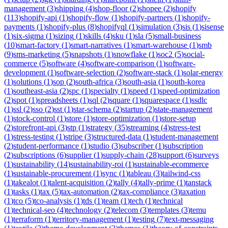
management
(
3
)
shipping
(
4
)
shop-floor
(
2
)
shopee
(
2
)
shopify
(
113
)
shopify-api
(
1
)
shopify-flow
(
1
)
shopify-partners
(
1
)
shopify-
payments
(
1
)
shopify-plus
(
8
)
shopifyql
(
1
)
simulation
(
3
)
sis
(
1
)
sisense
(
1
)
six-sigma
(
1
)
sizing
(
1
)
skills
(
4
)
sku
(
1
)
sla
(
5
)
small-business
(
10
)
smart-factory
(
1
)
smart-narratives
(
1
)
smart-warehouse
(
1
)
smb
(
9
)
sms-marketing
(
5
)
snapshots
(
1
)
snowflake
(
1
)
soc2
(
5
)
social-
commerce
(
5
)
software
(
4
)
software-comparison
(
1
)
software-
development
(
1
)
software-selection
(
2
)
software-stack
(
1
)
solar-energy
(
1
)
solutions
(
1
)
sop
(
2
)
south-africa
(
3
)
south-asia
(
1
)
south-korea
(
1
)
southeast-asia
(
2
)
spc
(
1
)
specialty
(
1
)
speed
(
1
)
speed-optimization
(
2
)
spot
(
1
)
spreadsheets
(
1
)
sql
(
2
)
square
(
1
)
squarespace
(
1
)
ssdlc
(
1
)
ssl
(
2
)
sso
(
2
)
sst
(
1
)
star-schema
(
2
)
startup
(
2
)
state-management
(
1
)
stock-control
(
1
)
store
(
1
)
store-optimization
(
1
)
store-setup
(
2
)
storefront-api
(
3
)
stp
(
1
)
strategy
(
35
)
streaming
(
4
)
stress-test
(
1
)
stress-testing
(
1
)
stripe
(
3
)
structured-data
(
1
)
student-management
(
2
)
student-performance
(
1
)
studio
(
3
)
subscriber
(
1
)
subscription
(
2
)
subscriptions
(
6
)
supplier
(
1
)
supply-chain
(
28
)
support
(
6
)
surveys
(
1
)
sustainability
(
14
)
sustainability-roi
(
1
)
sustainable-ecommerce
(
1
)
sustainable-procurement
(
1
)
sync
(
1
)
tableau
(
3
)
tailwind-css
(
1
)
takealot
(
1
)
talent-acquisition
(
2
)
tally
(
4
)
tally-prime
(
1
)
tanstack
(
1
)
tasks
(
1
)
tax
(
5
)
tax-automation
(
2
)
tax-compliance
(
3
)
taxation
(
1
)
tco
(
5
)
tco-analysis
(
1
)
tds
(
1
)
team
(
1
)
tech
(
1
)
technical
(
1
)
technical-seo
(
4
)
technology
(
2
)
telecom
(
3
)
templates
(
3
)
temu
(
1
)
terraform
(
1
)
territory-management
(
1
)
testing
(
7
)
text-messaging