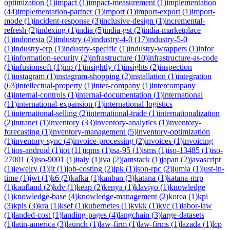
optimization
(
1
)
impact
(
1
)
impact-measurement
(
1
)
implementation
(
44
)
implementation-partner
(
1
)
import
(
1
)
import-export
(
1
)
import-
mode
(
1
)
incident-response
(
3
)
inclusive-design
(
1
)
incremental-
refresh
(
2
)
indexing
(
1
)
india
(
5
)
india-gst
(
2
)
india-marketplace
(
1
)
indonesia
(
2
)
industry
(
4
)
industry-4-0
(
17
)
industry-5-0
(
1
)
industry-erp
(
1
)
industry-specific
(
1
)
industry-wrappers
(
1
)
infor
(
1
)
information-security
(
2
)
infrastructure
(
10
)
infrastructure-as-code
(
1
)
infusionsoft
(
1
)
inp
(
1
)
insightly
(
1
)
insights
(
2
)
inspection
(
1
)
instagram
(
1
)
instagram-shopping
(
2
)
installation
(
1
)
integration
(
63
)
intellectual-property
(
1
)
inter-company
(
1
)
intercompany
(
4
)
internal-controls
(
1
)
internal-documentation
(
1
)
international
(
11
)
international-expansion
(
1
)
international-logistics
(
1
)
international-selling
(
2
)
international-trade
(
1
)
internationalization
(
2
)
intranet
(
1
)
inventory
(
33
)
inventory-analytics
(
1
)
inventory-
forecasting
(
1
)
inventory-management
(
5
)
inventory-optimization
(
1
)
inventory-sync
(
4
)
invoice-processing
(
2
)
invoices
(
1
)
invoicing
(
1
)
ios-android
(
1
)
iot
(
11
)
iqms
(
1
)
isa-95
(
1
)
isms
(
1
)
iso-13485
(
1
)
iso-
27001
(
3
)
iso-9001
(
1
)
italy
(
1
)
iva
(
2
)
jamstack
(
1
)
japan
(
2
)
javascript
(
1
)
jewelry
(
1
)
jit
(
1
)
job-costing
(
2
)
jpk
(
1
)
json-rpc
(
2
)
jumia
(
1
)
just-in-
time
(
1
)
jwt
(
1
)
k6
(
2
)
kafka
(
1
)
kanban
(
3
)
katana
(
1
)
katana-mrp
(
1
)
kaufland
(
2
)
kdv
(
1
)
keap
(
2
)
kenya
(
1
)
klaviyo
(
1
)
knowledge
(
1
)
knowledge-base
(
4
)
knowledge-management
(
2
)
korea
(
1
)
kpi
(
3
)
kpis
(
3
)
kra
(
1
)
ksef
(
1
)
kubernetes
(
1
)
kvkk
(
1
)
kyc
(
1
)
labor-law
(
1
)
landed-cost
(
1
)
landing-pages
(
4
)
langchain
(
3
)
large-datasets
(
1
)
latin-america
(
3
)
launch
(
1
)
law-firm
(
1
)
law-firms
(
1
)
lazada
(
1
)
lcp