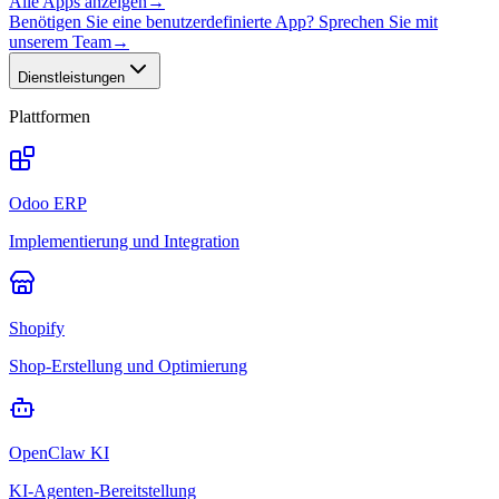
Alle Apps anzeigen
→
Benötigen Sie eine benutzerdefinierte App? Sprechen Sie mit
unserem Team
→
Dienstleistungen
Plattformen
Odoo ERP
Implementierung und Integration
Shopify
Shop-Erstellung und Optimierung
OpenClaw KI
KI-Agenten-Bereitstellung