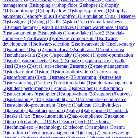
management
(
3
)
shipping
(
4
)
shop-floor
(
2
)
shopee
(
2
)
shopify
(
113
)
shopify-api
(
1
)
shopify-flow
(
1
)
shopify-partners
(
1
)
shopify-
payments
(
1
)
shopify-plus
(
8
)
shopifyql
(
1
)
simulation
(
3
)
sis
(
1
)
sisense
(
1
)
six-sigma
(
1
)
sizing
(
1
)
skills
(
4
)
sku
(
1
)
sla
(
5
)
small-business
(
10
)
smart-factory
(
1
)
smart-narratives
(
1
)
smart-warehouse
(
1
)
smb
(
9
)
sms-marketing
(
5
)
snapshots
(
1
)
snowflake
(
1
)
soc2
(
5
)
social-
commerce
(
5
)
software
(
4
)
software-comparison
(
1
)
software-
development
(
1
)
software-selection
(
2
)
software-stack
(
1
)
solar-energy
(
1
)
solutions
(
1
)
sop
(
2
)
south-africa
(
3
)
south-asia
(
1
)
south-korea
(
1
)
southeast-asia
(
2
)
spc
(
1
)
specialty
(
1
)
speed
(
1
)
speed-optimization
(
2
)
spot
(
1
)
spreadsheets
(
1
)
sql
(
2
)
square
(
1
)
squarespace
(
1
)
ssdlc
(
1
)
ssl
(
2
)
sso
(
2
)
sst
(
1
)
star-schema
(
2
)
startup
(
2
)
state-management
(
1
)
stock-control
(
1
)
store
(
1
)
store-optimization
(
1
)
store-setup
(
2
)
storefront-api
(
3
)
stp
(
1
)
strategy
(
35
)
streaming
(
4
)
stress-test
(
1
)
stress-testing
(
1
)
stripe
(
3
)
structured-data
(
1
)
student-management
(
2
)
student-performance
(
1
)
studio
(
3
)
subscriber
(
1
)
subscription
(
2
)
subscriptions
(
6
)
supplier
(
1
)
supply-chain
(
28
)
support
(
6
)
surveys
(
1
)
sustainability
(
14
)
sustainability-roi
(
1
)
sustainable-ecommerce
(
1
)
sustainable-procurement
(
1
)
sync
(
1
)
tableau
(
3
)
tailwind-css
(
1
)
takealot
(
1
)
talent-acquisition
(
2
)
tally
(
4
)
tally-prime
(
1
)
tanstack
(
1
)
tasks
(
1
)
tax
(
5
)
tax-automation
(
2
)
tax-compliance
(
3
)
taxation
(
1
)
tco
(
5
)
tco-analysis
(
1
)
tds
(
1
)
team
(
1
)
tech
(
1
)
technical
(
1
)
technical-seo
(
4
)
technology
(
2
)
telecom
(
3
)
templates
(
3
)
temu
(
1
)
terraform
(
1
)
territory-management
(
1
)
testing
(
7
)
text-messaging