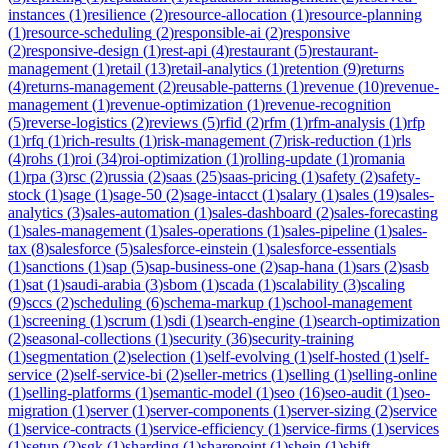
instances
(
1
)
resilience
(
2
)
resource-allocation
(
1
)
resource-planning
(
1
)
resource-scheduling
(
2
)
responsible-ai
(
2
)
responsive
(
2
)
responsive-design
(
1
)
rest-api
(
4
)
restaurant
(
5
)
restaurant-
management
(
1
)
retail
(
13
)
retail-analytics
(
1
)
retention
(
9
)
returns
(
4
)
returns-management
(
2
)
reusable-patterns
(
1
)
revenue
(
10
)
revenue-
management
(
1
)
revenue-optimization
(
1
)
revenue-recognition
(
5
)
reverse-logistics
(
2
)
reviews
(
5
)
rfid
(
2
)
rfm
(
1
)
rfm-analysis
(
1
)
rfp
(
1
)
rfq
(
1
)
rich-results
(
1
)
risk-management
(
7
)
risk-reduction
(
1
)
rls
(
4
)
rohs
(
1
)
roi
(
34
)
roi-optimization
(
1
)
rolling-update
(
1
)
romania
(
1
)
rpa
(
3
)
rsc
(
2
)
russia
(
2
)
saas
(
25
)
saas-pricing
(
1
)
safety
(
2
)
safety-
stock
(
1
)
sage
(
1
)
sage-50
(
2
)
sage-intacct
(
1
)
salary
(
1
)
sales
(
19
)
sales-
analytics
(
3
)
sales-automation
(
1
)
sales-dashboard
(
2
)
sales-forecasting
(
1
)
sales-management
(
1
)
sales-operations
(
1
)
sales-pipeline
(
1
)
sales-
tax
(
8
)
salesforce
(
5
)
salesforce-einstein
(
1
)
salesforce-essentials
(
1
)
sanctions
(
1
)
sap
(
5
)
sap-business-one
(
2
)
sap-hana
(
1
)
sars
(
2
)
sasb
(
1
)
sat
(
1
)
saudi-arabia
(
3
)
sbom
(
1
)
scada
(
1
)
scalability
(
3
)
scaling
(
9
)
sccs
(
2
)
scheduling
(
6
)
schema-markup
(
1
)
school-management
(
1
)
screening
(
1
)
scrum
(
1
)
sdi
(
1
)
search-engine
(
1
)
search-optimization
(
2
)
seasonal-collections
(
1
)
security
(
36
)
security-training
(
1
)
segmentation
(
2
)
selection
(
1
)
self-evolving
(
1
)
self-hosted
(
1
)
self-
service
(
2
)
self-service-bi
(
2
)
seller-metrics
(
1
)
selling
(
1
)
selling-online
(
1
)
selling-platforms
(
1
)
semantic-model
(
1
)
seo
(
16
)
seo-audit
(
1
)
seo-
migration
(
1
)
server
(
1
)
server-components
(
1
)
server-sizing
(
2
)
service
(
1
)
service-contracts
(
1
)
service-efficiency
(
1
)
service-firms
(
1
)
services
(
1
)
setup
(
2
)
sgk
(
1
)
sharding
(
1
)
sharepoint
(
1
)
shein
(
1
)
shift-