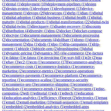
(
1
)
dental
(
1
)
deployment
(
10
)
deployment-pipelines
(
1
)
design
(
2
)
design-system
(
1
)
developer
(
1
)
development
(
13
)
device-
management
(
1
)
devops
(
29
)
devsecops
(
1
)
dgfip
(
1
)
dian
(
1
)
digital
(
1
)
digital-adoption
(
1
)
digital-business
(
1
)
digital-health
(
1
)
digital-
maturity
(
1
)
digital-products
(
1
)
digital-transformation
(
22
)
digital-twin
(
2
)
digital-twins
(
1
)
directquery
(
1
)
disaster-recovery
(
1
)
discounts
(
2
)
distribution
(
4
)
diversity
(
1
)
dms
(
2
)
docker
(
3
)
docker-compose
(
1
)
doctype
(
1
)
document-management
(
3
)
document-processing
(
2
)
documentation
(
2
)
documents
(
4
)
dolibarr
(
1
)
domo
(
1
)
donor-
management
(
2
)
dpa
(
1
)
dpdp
(
1
)
dpo
(
1
)
drip-campaigns
(
1
)
drip-
content
(
1
)
drizzle
(
3
)
drizzle-orm
(
2
)
dropshipping
(
3
)
dubai
(
1
)
dynamic-pricing
(
3
)
dynamics-365
(
4
)
e-commerce
(
2
)
e-factura
(
1
)
e-faktur
(
1
)
e-fatura
(
1
)
e-invoicing
(
5
)
e-way-bill
(
1
)
e2e
(
2
)
eaa
(
1
)
ebay
(
3
)
ec2
(
1
)
ecm
(
1
)
ecommerce
(
178
)
ecommerce-analytics
(
3
)
ecommerce-costs
(
1
)
ecommerce-logistics
(
1
)
ecommerce-
marketing
(
2
)
ecommerce-metrics
(
2
)
ecommerce-operations
(
2
)
ecommerce-payments
(
1
)
ecommerce-platform
(
2
)
ecommerce-
reporting
(
1
)
ecommerce-scaling
(
1
)
ecommerce-security
(
1
)
ecommerce-seo
(
3
)
ecommerce-shipping
(
1
)
ecommerce-
technology
(
1
)
ecommerce-trends
(
1
)
ecosire
(
7
)
ecosystem
(
1
)
edge-
computing
(
2
)
edi
(
1
)
editorial
(
1
)
edr
(
1
)
edtech
(
1
)
education
(
4
)
education-analytics
(
1
)
efficiency
(
8
)
egypt
(
2
)
electronics
(
1
)
emag
(
1
)
email
(
2
)
email-marketing
(
10
)
email-sequences
(
1
)
email-templates
(
1
)
embedded
(
2
)
embedded-analytics
(
5
)
embedded-apps