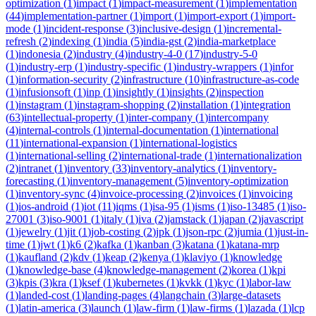
optimization
(
1
)
impact
(
1
)
impact-measurement
(
1
)
implementation
(
44
)
implementation-partner
(
1
)
import
(
1
)
import-export
(
1
)
import-
mode
(
1
)
incident-response
(
3
)
inclusive-design
(
1
)
incremental-
refresh
(
2
)
indexing
(
1
)
india
(
5
)
india-gst
(
2
)
india-marketplace
(
1
)
indonesia
(
2
)
industry
(
4
)
industry-4-0
(
17
)
industry-5-0
(
1
)
industry-erp
(
1
)
industry-specific
(
1
)
industry-wrappers
(
1
)
infor
(
1
)
information-security
(
2
)
infrastructure
(
10
)
infrastructure-as-code
(
1
)
infusionsoft
(
1
)
inp
(
1
)
insightly
(
1
)
insights
(
2
)
inspection
(
1
)
instagram
(
1
)
instagram-shopping
(
2
)
installation
(
1
)
integration
(
63
)
intellectual-property
(
1
)
inter-company
(
1
)
intercompany
(
4
)
internal-controls
(
1
)
internal-documentation
(
1
)
international
(
11
)
international-expansion
(
1
)
international-logistics
(
1
)
international-selling
(
2
)
international-trade
(
1
)
internationalization
(
2
)
intranet
(
1
)
inventory
(
33
)
inventory-analytics
(
1
)
inventory-
forecasting
(
1
)
inventory-management
(
5
)
inventory-optimization
(
1
)
inventory-sync
(
4
)
invoice-processing
(
2
)
invoices
(
1
)
invoicing
(
1
)
ios-android
(
1
)
iot
(
11
)
iqms
(
1
)
isa-95
(
1
)
isms
(
1
)
iso-13485
(
1
)
iso-
27001
(
3
)
iso-9001
(
1
)
italy
(
1
)
iva
(
2
)
jamstack
(
1
)
japan
(
2
)
javascript
(
1
)
jewelry
(
1
)
jit
(
1
)
job-costing
(
2
)
jpk
(
1
)
json-rpc
(
2
)
jumia
(
1
)
just-in-
time
(
1
)
jwt
(
1
)
k6
(
2
)
kafka
(
1
)
kanban
(
3
)
katana
(
1
)
katana-mrp
(
1
)
kaufland
(
2
)
kdv
(
1
)
keap
(
2
)
kenya
(
1
)
klaviyo
(
1
)
knowledge
(
1
)
knowledge-base
(
4
)
knowledge-management
(
2
)
korea
(
1
)
kpi
(
3
)
kpis
(
3
)
kra
(
1
)
ksef
(
1
)
kubernetes
(
1
)
kvkk
(
1
)
kyc
(
1
)
labor-law
(
1
)
landed-cost
(
1
)
landing-pages
(
4
)
langchain
(
3
)
large-datasets
(
1
)
latin-america
(
3
)
launch
(
1
)
law-firm
(
1
)
law-firms
(
1
)
lazada
(
1
)
lcp