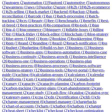
(
3
)
autogen
(
2
)
automation
(
119
)
automl
(
1
)
automotive
(
5
)
autonomous
(
2
)
awareness
(
1
)
aws
(
10
)
axelor
(
2
)
azure
(
4
)
b2b
(
18
)
b2b-ecommerce
(
1
)
b2b-selling
(
1
)
back-market
(
1
)
backend
(
6
)
backup
(
2
)
bank-
reconciliation
(
1
)
barcode
(
1
)
bas
(
1
)
batch-processing
(
1
)
batch-
tracking
(
2
)
bcrs
(
1
)
beauty
(
1
)
bee
(
1
)
benchmarks
(
1
)
benefits
(
1
)
best-
of-breed
(
1
)
best-practices
(
6
)
bi-comparison
(
8
)
bi-tools
(
1
)
bias
(
1
)
big-4
(
1
)
bigcommerce
(
3
)
bigquery
(
1
)
billable-hours
(
1
)
billing
(
7
)
bir
(
1
)
black-friday
(
1
)
block-editor
(
1
)
blockchain
(
1
)
blog-strategy
(
1
)
blue-green
(
1
)
bmf
(
1
)
bom
(
2
)
booking
(
5
)
bookkeeping
(
9
)
bpa
(
1
)
bpm
(
1
)
brand
(
2
)
branding
(
1
)
brazil
(
2
)
breach-notification
(
1
)
bss
(
1
)
budget
(
3
)
budgeting
(
6
)
build-vs-buy
(
3
)
business
(
13
)
business
software
(
1
)
business-apps
(
1
)
business-automation
(
1
)
business-case
(
2
)
business-continuity
(
2
)
business-growth
(
1
)
business-intelligence
(
26
)
business-one
(
1
)
business-operations
(
1
)
business-plan
(
1
)
business-process
(
8
)
business-processes
(
1
)
business-software
(
1
)
business-strategy
(
12
)
business-tools
(
2
)
buyer-portal
(
1
)
buyers-
guide
(
1
)
caching
(
6
)
calculation-groups
(
1
)
calculators
(
1
)
calendar
(
3
)
california
(
1
)
cam
(
1
)
campaigns
(
4
)
canada
(
1
)
canada-hst
(
1
)
canary
(
1
)
capacity
(
2
)
capacity-planning
(
2
)
carbon-footprint
(
2
)
carbon-tracking
(
3
)
career-plans
(
1
)
cart-abandonment
(
2
)
case-
management
(
2
)
case-study
(
11
)
cash-flow
(
4
)
catalog
(
2
)
catalog-sync
(
1
)
category-pages
(
1
)
ccpa
(
2
)
cdn
(
2
)
certification
(
2
)
cfdi
(
1
)
cfo
(
2
)
change-management
(
6
)
channel-manager
(
1
)
chargebacks
(
1
)
chart-of-accounts
(
3
)
charts
(
1
)
chatbot
(
6
)
chatbots
(
1
)
chatgpt
(
2
)
cheat-sheet
(
1
)
checklist
(
7
)
checkout
(
2
)
checkout-optimization