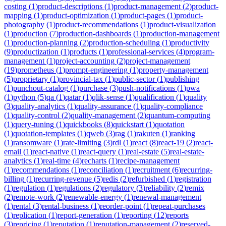
costing
(
1
)
product-descriptions
(
1
)
product-management
(
2
)
product-
mapping
(
1
)
product-optimization
(
1
)
product-pages
(
1
)
product-
photography
(
1
)
product-recommendations
(
1
)
product-visualization
(
1
)
production
(
7
)
production-dashboards
(
1
)
production-management
(
1
)
production-planning
(
2
)
production-scheduling
(
1
)
productivity
(
9
)
productization
(
1
)
products
(
1
)
professional-services
(
4
)
program-
management
(
1
)
project-accounting
(
2
)
project-management
(
19
)
prometheus
(
1
)
prompt-engineering
(
1
)
property-management
(
5
)
proprietary
(
1
)
provincial-tax
(
1
)
public-sector
(
1
)
publishing
(
1
)
punchout-catalog
(
1
)
purchase
(
3
)
push-notifications
(
1
)
pwa
(
1
)
python
(
5
)
qa
(
1
)
qatar
(
1
)
qlik-sense
(
1
)
qualification
(
1
)
quality
(
3
)
quality-analytics
(
1
)
quality-assurance
(
1
)
quality-compliance
(
1
)
quality-control
(
2
)
quality-management
(
2
)
quantum-computing
(
1
)
query-tuning
(
1
)
quickbooks
(
8
)
quickstart
(
1
)
quotation
(
1
)
quotation-templates
(
1
)
qweb
(
3
)
rag
(
1
)
rakuten
(
1
)
ranking
(
1
)
ransomware
(
1
)
rate-limiting
(
3
)
rdl
(
1
)
react
(
8
)
react-19
(
2
)
react-
email
(
1
)
react-native
(
1
)
react-query
(
1
)
real-estate
(
5
)
real-estate-
analytics
(
1
)
real-time
(
4
)
recharts
(
1
)
recipe-management
(
1
)
recommendations
(
1
)
reconciliation
(
1
)
recruitment
(
6
)
recurring-
billing
(
1
)
recurring-revenue
(
5
)
redis
(
2
)
refurbished
(
1
)
registration
(
1
)
regulation
(
1
)
regulations
(
2
)
regulatory
(
3
)
reliability
(
2
)
remix
(
2
)
remote-work
(
2
)
renewable-energy
(
1
)
renewal-management
(
1
)
rental
(
3
)
rental-business
(
1
)
reorder-point
(
1
)
repeat-purchases
(
1
)
replication
(
1
)
report-generation
(
1
)
reporting
(
12
)
reports
(
3
)
repricing
(
1
)
reputation
(
1
)
reputation-management
(
2
)
reserved-