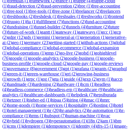
(
1
)
formulas
(
1
)
framework
(
2
)
france
(
1
)
frappe
(
4
)
frappe-cloud
(
1
)
fraud-detection
(
2
)
fraud-prevention
(
2
)
free
(
1
)
free-accounting
(
1
)
free-tool
(
1
)
free-tools
(
1
)
free-zone
(
1
)
freelancer
(
2
)
freelancers
(
1
)
freshbooks
(
2
)
freshdesk
(
1
)
freshsales
(
1
)
freshworks
(
1
)
frontend
(
3
)
fruugo
(
1
)
fta
(
1
)
fulfillment
(
7
)
functions
(
2
)
fund-accounting
(
2
)
fundraising
(
1
)
funnel-builder
(
2
)
funnels
(
4
)
furniture
(
2
)
future
(
3
)
future-of-work
(
1
)
gantt
(
1
)
gateway
(
1
)
gateways
(
1
)
gcc
(
1
)
gcp
(
2
)
gdpr
(
12
)
gds
(
1
)
gemini
(
1
)
general-ai
(
1
)
generation
(
1
)
generative-
ai
(
2
)
geo
(
1
)
germany
(
23
)
getting-started
(
1
)
github-actions
(
3
)
global
(
3
)
global-compliance
(
1
)
global-ecommerce
(
1
)
global-expansion
(
1
)
global-operations
(
1
)
gmp
(
2
)
go-live
(
2
)
gobd
(
1
)
gohighlevel
(
76
)
google
(
1
)
google-analytics
(
2
)
google-business
(
1
)
google-
business-profile
(
1
)
google-cloud
(
2
)
google-pay
(
1
)
google-reviews
(
1
)
governance
(
8
)
government
(
3
)
gpt
(
1
)
grafana
(
1
)
grants
(
2
)
graphql
(
3
)
green-it
(
1
)
green-warehouse
(
1
)
gri
(
2
)
growing-business
(
1
)
growth
(
1
)
grpc
(
1
)
gst
(
7
)
gta
(
1
)
guide
(
43
)
gxp
(
2
)
gym
(
1
)
haccp
(
2
)
handmade
(
3
)
hardening
(
2
)
hardware
(
1
)
hcm
(
1
)
headless
(
4
)
headless-commerce
(
3
)
headless-erp
(
1
)
healthcare
(
9
)
healthcare-
analytics
(
1
)
healthcare-dashboards
(
1
)
helpdesk
(
7
)
hepsiburada
(
1
)
hetzner
(
1
)
higher-ed
(
1
)
hipaa
(
5
)
hiring
(
4
)
hmac
(
1
)
hmrc
(
2
)
home-goods
(
1
)
home-services
(
1
)
hospitality
(
5
)
hosting
(
3
)
hotel
(
1
)
hotel-management
(
1
)
hr
(
20
)
hr-analytics
(
2
)
hr-automation
(
1
)
hr-
compliance
(
1
)
hrms
(
1
)
hubspot
(
7
)
human-machine
(
1
)
hvac
(
2
)
hybrid
(
1
)
hydrogen
(
3
)
hyperautomation
(
1
)
i18n
(
2
)
iam
(
1
)
ibm
(
1
)
icms
(
1
)
idempiere
(
1
)
idempotency
(
1
)
identity
(
4
)
ifrs-15
(
1
)
image-