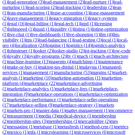
(
1
)
lead-generation
(
3
)
lead-management
(
2
)
lead-nurture
(
1
)
lead-
nurturing
(
1
)
lead-scoring
(
2
)
lead-tracking
(
1
)
leadership
(
2
)
lean
(
1
)
lean-manufacturing
(
1
)
lease-accounting
(
1
)
lease-management
(
2
)
leave-management
(
1
)
legacy-migration
(
1
)
legacy-systems
(
1
)
legal
(
16
)
legal-billing
(
1
)
legal-tech
(
1
)
lgpd
(
1
)
licensing
(
7
)
lightspeed
(
1
)
liquid
(
1
)
liquidity
(
1
)
listing
(
1
)
listing-optimization
(
1
)
live-chat
(
1
)
live-dashboards
(
1
)
live-shopping
(
1
)
llm
(
4
)
llm-
visibility
(
1
)
lms
(
3
)
load-balancing
(
1
)
load-testing
(
3
)
local
(
1
)
local-
seo
(
4
)
localization
(
24
)
logging
(
1
)
logistics
(
14
)
logistics-analytics
(
1
)
lohnsteuer
(
1
)
looker
(
2
)
looker-studio
(
2
)
lot-tracking
(
1
)
low-code
(
6
)
loyalty
(
3
)
loyalty-programs
(
2
)
ltv
(
1
)
mach
(
1
)
mach-architecture
(
1
)
machine-learning
(
13
)
magento
(
4
)
mailchimp
(
1
)
maintenance
(
4
)
make-or-buy
(
1
)
making-tax-digital
(
1
)
malaysia
(
1
)
managed-
services
(
1
)
management
(
1
)
manufacturing
(
53
)
margins
(
2
)
market-
analysis
(
1
)
marketing
(
10
)
marketing-automation
(
11
)
marketing-
platform
(
4
)
marketplace
(
22
)
marketplace-advertising
(
1
)
marketplace-analytics
(
1
)
marketplace-fees
(
1
)
marketplace-
integration
(
9
)
marketplace-operations
(
1
)
marketplace-optimization
(
1
)
marketplace-performance
(
1
)
marketplace-seller-operations
(
17
)
marketplace-selling
(
9
)
marketplace-strategy
(
1
)
markets
(
1
)
markets-pro
(
1
)
master-data
(
1
)
matter-management
(
1
)
mcommerce
(
2
)
measurement
(
1
)
media
(
3
)
medical-device
(
1
)
membership
(
2
)
membership-sites
(
3
)
memberships
(
1
)
mercadolibre
(
2
)
mes
(
2
)
messaging
(
1
)
metabase
(
1
)
metasfresh
(
1
)
method-crm
(
1
)
metrics
(
2
)
mexico
(
1
)
mfa
(
1
)
microlearning
(
1
)
microservices
(
6
)
microsoft