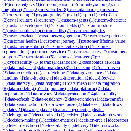
(
44
)
crm-analytics
(
1
)
crm-comparison
(
5
)
crm-integration
(
2
)
crm-
migration
(
2
)
cro
(
2
)
cross-border
(
8
)
cross-platform
(
1
)
cross-sell
(
1
)
cross-selling
(
1
)
cryptography
(
1
)
csat
(
1
)
cspm
(
1
)
csrd
(
3
)
css
(
2
)
csv
(
1
)
culture
(
1
)
currency
(
1
)
custom-agents
(
1
)
custom-checkout
(
1
)
custom-development
(
1
)
custom-fields
(
1
)
custom-module
(
1
)
custom-orders
(
2
)
custom-skills
(
2
)
customer-analytics
(
2
)
customer-data
(
1
)
customer-engagement
(
3
)
customer-experience
(
5
)
customer-health
(
1
)
customer-journey
(
1
)
customer-lifetime-value
(
3
)
customer-retention
(
5
)
customer-satisfaction
(
1
)
customer-
segmentation
(
2
)
customer-service
(
7
)
customer-success
(
5
)
customer-
support
(
7
)
customization
(
5
)
customs
(
1
)
cutover
(
2
)
cx
(
1
)
cybersecurity
(
14
)
daraz
(
1
)
dashboard
(
2
)
dashboards
(
16
)
data
(
5
)
data-analysis
(
3
)
data-analytics
(
3
)
data-cleanup
(
2
)
data-driven
(
3
)
data-extraction
(
2
)
data-fetching
(
1
)
data-governance
(
1
)
data-
handling
(
1
)
data-hygiene
(
1
)
data-integration
(
2
)
data-lifecycle
(
1
)
data-literacy
(
1
)
data-mapping
(
1
)
data-mesh
(
1
)
data-migration
(
8
)
data-modeling
(
5
)
data-pipeline
(
1
)
data-platform
(
2
)
data-
preparation
(
1
)
data-privacy
(
4
)
data-protection
(
14
)
data-quality
(
4
)
data-refresh
(
2
)
data-residency
(
2
)
data-retention
(
1
)
data-transfer
(
4
)
data-visualization
(
5
)
data-warehouse
(
2
)
database
(
7
)
dataflows
(
1
)
datev
(
1
)
dawn
(
1
)
dax
(
7
)
deal-management
(
1
)
dealer
(
1
)
debugging
(
1
)
decentralized
(
1
)
decision
(
1
)
decision-framework
(
1
)
decision-making
(
1
)
decision-matrix
(
1
)
decision-tree
(
1
)
decorators
(
1
)
defect-detection
(
1
)
deliverability
(
1
)
delivery
(
1
)
delmiaworks
(
1
)
demand-forecasting
(
3
)
demand-planning
(
4
)
demand-sensing