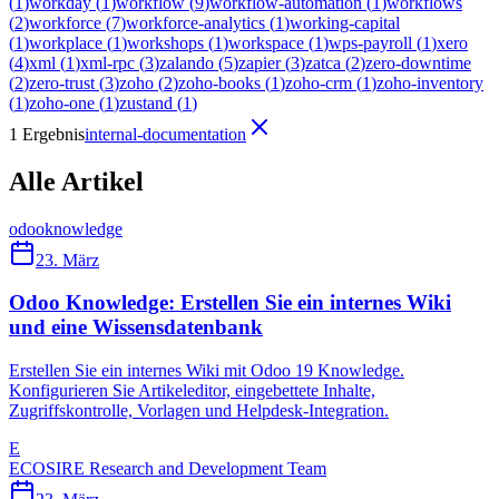
(
1
)
workday
(
1
)
workflow
(
9
)
workflow-automation
(
1
)
workflows
(
2
)
workforce
(
7
)
workforce-analytics
(
1
)
working-capital
(
1
)
workplace
(
1
)
workshops
(
1
)
workspace
(
1
)
wps-payroll
(
1
)
xero
(
4
)
xml
(
1
)
xml-rpc
(
3
)
zalando
(
5
)
zapier
(
3
)
zatca
(
2
)
zero-downtime
(
2
)
zero-trust
(
3
)
zoho
(
2
)
zoho-books
(
1
)
zoho-crm
(
1
)
zoho-inventory
(
1
)
zoho-one
(
1
)
zustand
(
1
)
1 Ergebnis
internal-documentation
Alle Artikel
odoo
knowledge
23. März
Odoo Knowledge: Erstellen Sie ein internes Wiki
und eine Wissensdatenbank
Erstellen Sie ein internes Wiki mit Odoo 19 Knowledge.
Konfigurieren Sie Artikeleditor, eingebettete Inhalte,
Zugriffskontrolle, Vorlagen und Helpdesk-Integration.
E
ECOSIRE Research and Development Team