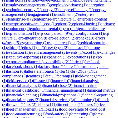
(
1
)
emissions
(
1
)
employee-development
(
1
)
employee-engagement
(
1
)
employee-management
(
3
)
employee-privacy
(
1
)
encryption
(
1
)
endpoint-security
(
1
)
energy
(
3
)
energy-efficiency
(
1
)
energy-
management
(
1
)
engagement
(
1
)
enrollment
(
2
)
enterprise
(
39
)
enterprise-ai
(
2
)
enterprise-architecture
(
1
)
enterprise-content
(
1
)
enterprise-software
(
1
)
eoq
(
1
)
epicor
(
2
)
epicor-kinetic
(
1
)
eprivacy
(
1
)
equipment
(
2
)
equipment-rental
(
2
)
erp
(
225
)
erp-architecture
(
1
)
erp-automation
(
1
)
erp-comparison
(
9
)
erp-configuration
(
1
)
erp-
failure
(
1
)
erp-integration
(
8
)
erp-selection
(
2
)
erpnext
(
18
)
errors
(
40
)
esg
(
5
)
esg-reporting
(
2
)
esignature
(
1
)
eta
(
2
)
ethical-sourcing
(
1
)
ethics
(
1
)
etims
(
1
)
etl
(
5
)
etsy
(
3
)
eu
(
2
)
eu-ai-act
(
1
)
europe
(
2
)
evaluation
(
3
)
event-management
(
2
)
events
(
1
)
excel
(
3
)
exchanges
(
1
)
executive-reporting
(
1
)
expansion
(
1
)
expectations
(
1
)
expo
(
1
)
export-compliance
(
1
)
extensibility
(
2
)
fabric
(
1
)
facebook
(
1
)
facebook-shops
(
1
)
factory-floor
(
1
)
faire
(
1
)
farm-management
(
1
)
fashion
(
6
)
fattura-elettronica
(
1
)
fba
(
1
)
fbr
(
2
)
fda
(
1
)
fda-
compliance
(
3
)
features
(
1
)
fec
(
1
)
fedramp
(
1
)
field-management
(
1
)
field-service
(
1
)
fill-rate
(
1
)
finance
(
10
)
financial-analysis
(
2
)
financial-analytics
(
2
)
financial-close
(
2
)
financial-crime
(
1
)
financial-dashboard
(
1
)
financial-management
(
1
)
financial-metrics
(
1
)
financial-planning
(
1
)
financial-projections
(
1
)
financial-reporting
(
4
)
financial-reports
(
2
)
financial-services
(
3
)
fine-tuning
(
1
)
fintech
(
3
)
firewall
(
1
)
firs
(
2
)
fishbowl
(
1
)
fitment-data
(
1
)
fitness
(
1
)
fleet
(
1
)
fleet-management
(
1
)
flipkart
(
2
)
food-beverage
(
4
)
food-cost
(
1
)
food-manufacturing
(
1
)
food-safety
(
1
)
forecasting
(
9
)
forex