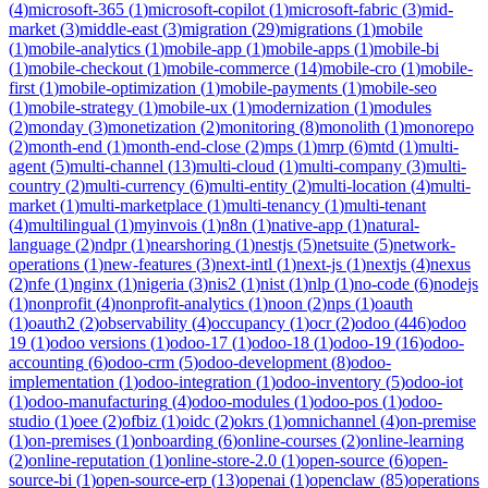
(
4
)
microsoft-365
(
1
)
microsoft-copilot
(
1
)
microsoft-fabric
(
3
)
mid-
market
(
3
)
middle-east
(
3
)
migration
(
29
)
migrations
(
1
)
mobile
(
1
)
mobile-analytics
(
1
)
mobile-app
(
1
)
mobile-apps
(
1
)
mobile-bi
(
1
)
mobile-checkout
(
1
)
mobile-commerce
(
14
)
mobile-cro
(
1
)
mobile-
first
(
1
)
mobile-optimization
(
1
)
mobile-payments
(
1
)
mobile-seo
(
1
)
mobile-strategy
(
1
)
mobile-ux
(
1
)
modernization
(
1
)
modules
(
2
)
monday
(
3
)
monetization
(
2
)
monitoring
(
8
)
monolith
(
1
)
monorepo
(
2
)
month-end
(
1
)
month-end-close
(
2
)
mps
(
1
)
mrp
(
6
)
mtd
(
1
)
multi-
agent
(
5
)
multi-channel
(
13
)
multi-cloud
(
1
)
multi-company
(
3
)
multi-
country
(
2
)
multi-currency
(
6
)
multi-entity
(
2
)
multi-location
(
4
)
multi-
market
(
1
)
multi-marketplace
(
1
)
multi-tenancy
(
1
)
multi-tenant
(
4
)
multilingual
(
1
)
myinvois
(
1
)
n8n
(
1
)
native-app
(
1
)
natural-
language
(
2
)
ndpr
(
1
)
nearshoring
(
1
)
nestjs
(
5
)
netsuite
(
5
)
network-
operations
(
1
)
new-features
(
3
)
next-intl
(
1
)
next-js
(
1
)
nextjs
(
4
)
nexus
(
2
)
nfe
(
1
)
nginx
(
1
)
nigeria
(
3
)
nis2
(
1
)
nist
(
1
)
nlp
(
1
)
no-code
(
6
)
nodejs
(
1
)
nonprofit
(
4
)
nonprofit-analytics
(
1
)
noon
(
2
)
nps
(
1
)
oauth
(
1
)
oauth2
(
2
)
observability
(
4
)
occupancy
(
1
)
ocr
(
2
)
odoo
(
446
)
odoo
19
(
1
)
odoo versions
(
1
)
odoo-17
(
1
)
odoo-18
(
1
)
odoo-19
(
16
)
odoo-
accounting
(
6
)
odoo-crm
(
5
)
odoo-development
(
8
)
odoo-
implementation
(
1
)
odoo-integration
(
1
)
odoo-inventory
(
5
)
odoo-iot
(
1
)
odoo-manufacturing
(
4
)
odoo-modules
(
1
)
odoo-pos
(
1
)
odoo-
studio
(
1
)
oee
(
2
)
ofbiz
(
1
)
oidc
(
2
)
okrs
(
1
)
omnichannel
(
4
)
on-premise
(
1
)
on-premises
(
1
)
onboarding
(
6
)
online-courses
(
2
)
online-learning
(
2
)
online-reputation
(
1
)
online-store-2.0
(
1
)
open-source
(
6
)
open-
source-bi
(
1
)
open-source-erp
(
13
)
openai
(
1
)
openclaw
(
85
)
operations