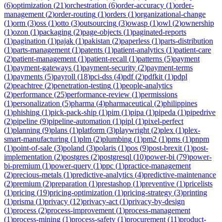
(
6
)
optimization
(
21
)
orchestration
(
6
)
order-accuracy
(
1
)
order-
management
(
2
)
order-routing
(
1
)
orders
(
1
)
organizational-change
(
1
)
orm
(
3
)
oss
(
1
)
otto
(
3
)
outsourcing
(
3
)
owasp
(
1
)
owl
(
2
)
ownership
(
1
)
ozon
(
1
)
packaging
(
2
)
page-objects
(
1
)
paginated-reports
(
1
)
pagination
(
1
)
pajak
(
1
)
pakistan
(
2
)
paperless
(
1
)
parts-distribution
(
1
)
parts-management
(
1
)
patents
(
1
)
patient-analytics
(
1
)
patient-care
(
2
)
patient-management
(
1
)
patient-recall
(
1
)
patterns
(
5
)
payment
(
1
)
payment-gateways
(
1
)
payment-security
(
2
)
payment-terms
(
1
)
payments
(
5
)
payroll
(
18
)
pci-dss
(
4
)
pdf
(
2
)
pdfkit
(
1
)
pdpl
(
2
)
peachtree
(
2
)
penetration-testing
(
1
)
people-analytics
(
2
)
performance
(
25
)
performance-review
(
1
)
permissions
(
1
)
personalization
(
5
)
pharma
(
4
)
pharmaceutical
(
2
)
philippines
(
1
)
phishing
(
1
)
pick-pack-ship
(
1
)
pim
(
1
)
pipa
(
1
)
pipeda
(
1
)
pipedrive
(
2
)
pipeline
(
9
)
pipeline-automation
(
1
)
pipl
(
1
)
pixel-perfect
(
1
)
planning
(
9
)
plans
(
1
)
platform
(
3
)
playwright
(
2
)
plex
(
1
)
plex-
smart-manufacturing
(
1
)
plm
(
2
)
plumbing
(
1
)
pm2
(
1
)
pms
(
1
)
pnpm
(
1
)
point-of-sale
(
3
)
poland
(
3
)
polaris
(
1
)
pos
(
9
)
post-brexit
(
1
)
post-
implementation
(
2
)
postgres
(
2
)
postgresql
(
10
)
power-bi
(
79
)
power-
bi-premium
(
1
)
power-query
(
1
)
ppc
(
1
)
practice-management
(
2
)
precious-metals
(
1
)
predictive-analytics
(
4
)
predictive-maintenance
(
2
)
premium
(
2
)
preparation
(
1
)
prestashop
(
1
)
preventive
(
1
)
pricelists
(
1
)
pricing
(
19
)
pricing-optimization
(
1
)
pricing-strategy
(
3
)
printing
(
1
)
prisma
(
1
)
privacy
(
12
)
privacy-act
(
1
)
privacy-by-design
(
1
)
process
(
2
)
process-improvement
(
1
)
process-management
(
1
)
process-mining
(
1
)
process-safety
(
1
)
procurement
(
11
)
product-