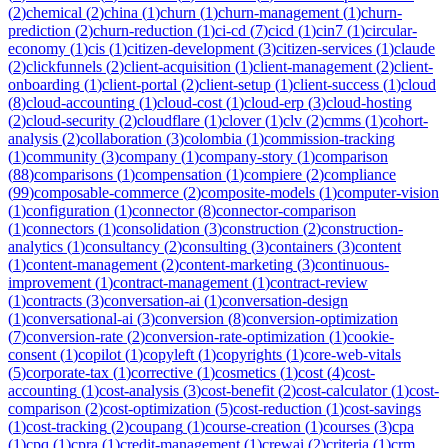
(
2
)
chemical
(
2
)
china
(
1
)
churn
(
1
)
churn-management
(
1
)
churn-
prediction
(
2
)
churn-reduction
(
1
)
ci-cd
(
7
)
cicd
(
1
)
cin7
(
1
)
circular-
economy
(
1
)
cis
(
1
)
citizen-development
(
3
)
citizen-services
(
1
)
claude
(
2
)
clickfunnels
(
2
)
client-acquisition
(
1
)
client-management
(
2
)
client-
onboarding
(
1
)
client-portal
(
2
)
client-setup
(
1
)
client-success
(
1
)
cloud
(
8
)
cloud-accounting
(
1
)
cloud-cost
(
1
)
cloud-erp
(
3
)
cloud-hosting
(
2
)
cloud-security
(
2
)
cloudflare
(
1
)
clover
(
1
)
clv
(
2
)
cmms
(
1
)
cohort-
analysis
(
2
)
collaboration
(
3
)
colombia
(
1
)
commission-tracking
(
1
)
community
(
3
)
company
(
1
)
company-story
(
1
)
comparison
(
88
)
comparisons
(
1
)
compensation
(
1
)
compiere
(
2
)
compliance
(
99
)
composable-commerce
(
2
)
composite-models
(
1
)
computer-vision
(
1
)
configuration
(
1
)
connector
(
8
)
connector-comparison
(
1
)
connectors
(
1
)
consolidation
(
3
)
construction
(
2
)
construction-
analytics
(
1
)
consultancy
(
2
)
consulting
(
3
)
containers
(
3
)
content
(
1
)
content-management
(
2
)
content-marketing
(
3
)
continuous-
improvement
(
1
)
contract-management
(
1
)
contract-review
(
1
)
contracts
(
3
)
conversation-ai
(
1
)
conversation-design
(
1
)
conversational-ai
(
3
)
conversion
(
8
)
conversion-optimization
(
7
)
conversion-rate
(
2
)
conversion-rate-optimization
(
1
)
cookie-
consent
(
1
)
copilot
(
1
)
copyleft
(
1
)
copyrights
(
1
)
core-web-vitals
(
5
)
corporate-tax
(
1
)
corrective
(
1
)
cosmetics
(
1
)
cost
(
4
)
cost-
accounting
(
1
)
cost-analysis
(
3
)
cost-benefit
(
2
)
cost-calculator
(
1
)
cost-
comparison
(
2
)
cost-optimization
(
5
)
cost-reduction
(
1
)
cost-savings
(
1
)
cost-tracking
(
2
)
coupang
(
1
)
course-creation
(
1
)
courses
(
3
)
cpa
(
1
)
cpq
(
1
)
cpra
(
1
)
credit-management
(
1
)
crewai
(
2
)
criteria
(
1
)
crm