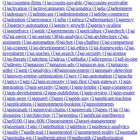
(
1
)
accounting-firms
(
1
)
accounts-payable
(
3
)
accounts-receivable
(
1
)
activation
(
1
)
activecampaign
(
2
)
acumatica
(
1
)
ada
(
2
)
adempiere
(
1
)
adequacy
(
1
)
admin-api
(
1
)
administration
(
1
)
adobe-commerce
(
2
)
adoption
(
2
)
aerospace
(
1
)
afip
(
1
)
africa
(
2
)
aftermarket
(
1
)
agency
(
13
)
agency-automation
(
1
)
agency-growth
(
2
)
agency-scaling
(
1
)
agentforce
(
1
)
agile
(
2
)
agreements
(
1
)
agriculture
(
3
)
agritech
(
1
)
ai
(
62
)
ai-agent
(
1
)
ai-agents
(
38
)
ai-analytics
(
2
)
ai-architecture
(
2
)
ai-
assistants
(
1
)
ai-automation
(
6
)
ai-bot
(
1
)
ai-chatbot
(
1
)
ai-comparison
(
1
)
ai-content
(
1
)
ai-development
(
1
)
ai-ethics
(
1
)
ai-frameworks
(
2
)
ai-
investment
(
1
)
ai-queries
(
1
)
ai-search
(
3
)
ai-security
(
1
)
ai-testing
(
1
)
ai-threats
(
1
)
alerting
(
2
)
alexa
(
1
)
alibaba
(
1
)
aliexpress
(
1
)
all-in-one
(
2
)
allegro
(
2
)
amazon
(
7
)
amazon-ads
(
1
)
amazon-ppc
(
1
)
amazon-
seller
(
1
)
aml
(
1
)
analytics
(
40
)
announcement
(
1
)
anomaly-detection
(
1
)
answer-engine-optimization
(
1
)
aov
(
1
)
ap-automation
(
1
)
apache
(
1
)
apcs
(
1
)
api
(
22
)
api-economy
(
1
)
api-first
(
2
)
api-gateway
(
1
)
api-
integration
(
3
)
api-security
(
2
)
apm
(
1
)
app-bridge
(
1
)
app-commerce
(
1
)
app-development
(
2
)
app-publishing
(
1
)
app-review
(
1
)
app-router
(
1
)
app-store
(
1
)
apparel
(
3
)
appi
(
1
)
apple-pay
(
1
)
applicant-tracking
(
1
)
applications
(
1
)
appointment-booking
(
2
)
appointments
(
1
)
appraisals
(
1
)
approval-chains
(
1
)
approvals
(
3
)
apps
(
1
)
ar
(
1
)
ar-
shopping
(
1
)
architecture
(
17
)
argentina
(
1
)
artificial-intelligence
(
2
)
as9100
(
1
)
asc-606
(
3
)
assessment
(
2
)
asset-management
(
4
)
assistant
(
1
)
ato
(
1
)
attribution
(
1
)
attrition
(
1
)
audience-analytics
(
1
)
audit
(
7
)
audit-trail
(
1
)
augmented
(
1
)
augmented-reality
(
2
)
australia
(
2
)
australia-gst
(
1
)
authentication
(
6
)
authentik
(
2
)
authorization