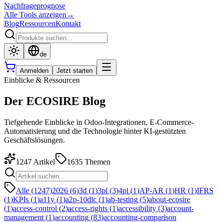
Nachfrageprognose
Alle Tools anzeigen
→
Blog
Ressourcen
Kontakt
de
Anmelden
Jetzt starten
Einblicke & Ressourcen
Der ECOSIRE Blog
Tiefgehende Einblicke in Odoo-Integrationen, E-Commerce-
Automatisierung und die Technologie hinter KI-gestützten
Geschäftslösungen.
1247
Artikel
1635
Themen
Alle (1247)
2026
(
6
)
3d
(
1
)
3pl
(
3
)
4pl
(
1
)
AP-AR
(
1
)
HR
(
1
)
IFRS
(
1
)
KPIs
(
1
)
a11y
(
1
)
a2p-10dlc
(
1
)
ab-testing
(
5
)
about-ecosire
(
1
)
access-control
(
2
)
access-rights
(
1
)
accessibility
(
3
)
account-
management
(
1
)
accounting
(
83
)
accounting-comparison