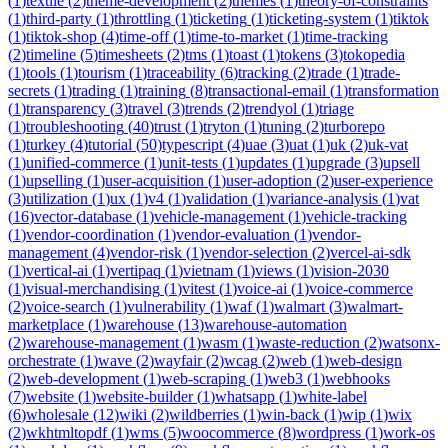
(
1
)
textile
(
2
)
theme-development
(
2
)
themes
(
1
)
theory-of-constraints
(
1
)
third-party
(
1
)
throttling
(
1
)
ticketing
(
1
)
ticketing-system
(
1
)
tiktok
(
1
)
tiktok-shop
(
4
)
time-off
(
1
)
time-to-market
(
1
)
time-tracking
(
2
)
timeline
(
5
)
timesheets
(
2
)
tms
(
1
)
toast
(
1
)
tokens
(
3
)
tokopedia
(
1
)
tools
(
1
)
tourism
(
1
)
traceability
(
6
)
tracking
(
2
)
trade
(
1
)
trade-
secrets
(
1
)
trading
(
1
)
training
(
8
)
transactional-email
(
1
)
transformation
(
1
)
transparency
(
3
)
travel
(
3
)
trends
(
2
)
trendyol
(
1
)
triage
(
1
)
troubleshooting
(
40
)
trust
(
1
)
tryton
(
1
)
tuning
(
2
)
turborepo
(
1
)
turkey
(
4
)
tutorial
(
50
)
typescript
(
4
)
uae
(
3
)
uat
(
1
)
uk
(
2
)
uk-vat
(
1
)
unified-commerce
(
1
)
unit-tests
(
1
)
updates
(
1
)
upgrade
(
3
)
upsell
(
1
)
upselling
(
1
)
user-acquisition
(
1
)
user-adoption
(
2
)
user-experience
(
3
)
utilization
(
1
)
ux
(
1
)
v4
(
1
)
validation
(
1
)
variance-analysis
(
1
)
vat
(
16
)
vector-database
(
1
)
vehicle-management
(
1
)
vehicle-tracking
(
1
)
vendor-coordination
(
1
)
vendor-evaluation
(
1
)
vendor-
management
(
4
)
vendor-risk
(
1
)
vendor-selection
(
2
)
vercel-ai-sdk
(
1
)
vertical-ai
(
1
)
vertipaq
(
1
)
vietnam
(
1
)
views
(
1
)
vision-2030
(
1
)
visual-merchandising
(
1
)
vitest
(
1
)
voice-ai
(
1
)
voice-commerce
(
2
)
voice-search
(
1
)
vulnerability
(
1
)
waf
(
1
)
walmart
(
3
)
walmart-
marketplace
(
1
)
warehouse
(
13
)
warehouse-automation
(
2
)
warehouse-management
(
1
)
wasm
(
1
)
waste-reduction
(
2
)
watsonx-
orchestrate
(
1
)
wave
(
2
)
wayfair
(
2
)
wcag
(
2
)
web
(
1
)
web-design
(
2
)
web-development
(
1
)
web-scraping
(
1
)
web3
(
1
)
webhooks
(
7
)
website
(
1
)
website-builder
(
1
)
whatsapp
(
1
)
white-label
(
6
)
wholesale
(
12
)
wiki
(
2
)
wildberries
(
1
)
win-back
(
1
)
wip
(
1
)
wix
(
2
)
wkhtmltopdf
(
1
)
wms
(
5
)
woocommerce
(
8
)
wordpress
(
1
)
work-os