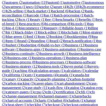
(
3
)
autogen
(
2
)
automation
(
119
)
automl
(
1
)
automotive
(
5
)
autonomous
(
2
)
awareness
(
1
)
aws
(
10
)
axelor
(
2
)
azure
(
4
)
b2b
(
18
)
b2b-ecommerce
(
1
)
b2b-selling
(
1
)
back-market
(
1
)
backend
(
6
)
backup
(
2
)
bank-
reconciliation
(
1
)
barcode
(
1
)
bas
(
1
)
batch-processing
(
1
)
batch-
tracking
(
2
)
bcrs
(
1
)
beauty
(
1
)
bee
(
1
)
benchmarks
(
1
)
benefits
(
1
)
best-
of-breed
(
1
)
best-practices
(
6
)
bi-comparison
(
8
)
bi-tools
(
1
)
bias
(
1
)
big-4
(
1
)
bigcommerce
(
3
)
bigquery
(
1
)
billable-hours
(
1
)
billing
(
7
)
bir
(
1
)
black-friday
(
1
)
block-editor
(
1
)
blockchain
(
1
)
blog-strategy
(
1
)
blue-green
(
1
)
bmf
(
1
)
bom
(
2
)
booking
(
5
)
bookkeeping
(
9
)
bpa
(
1
)
bpm
(
1
)
brand
(
2
)
branding
(
1
)
brazil
(
2
)
breach-notification
(
1
)
bss
(
1
)
budget
(
3
)
budgeting
(
6
)
build-vs-buy
(
3
)
business
(
13
)
business
software
(
1
)
business-apps
(
1
)
business-automation
(
1
)
business-case
(
2
)
business-continuity
(
2
)
business-growth
(
1
)
business-intelligence
(
26
)
business-one
(
1
)
business-operations
(
1
)
business-plan
(
1
)
business-process
(
8
)
business-processes
(
1
)
business-software
(
1
)
business-strategy
(
12
)
business-tools
(
2
)
buyer-portal
(
1
)
buyers-
guide
(
1
)
caching
(
6
)
calculation-groups
(
1
)
calculators
(
1
)
calendar
(
3
)
california
(
1
)
cam
(
1
)
campaigns
(
4
)
canada
(
1
)
canada-hst
(
1
)
canary
(
1
)
capacity
(
2
)
capacity-planning
(
2
)
carbon-footprint
(
2
)
carbon-tracking
(
3
)
career-plans
(
1
)
cart-abandonment
(
2
)
case-
management
(
2
)
case-study
(
11
)
cash-flow
(
4
)
catalog
(
2
)
catalog-sync
(
1
)
category-pages
(
1
)
ccpa
(
2
)
cdn
(
2
)
certification
(
2
)
cfdi
(
1
)
cfo
(
2
)
change-management
(
6
)
channel-manager
(
1
)
chargebacks
(
1
)
chart-of-accounts
(
3
)
charts
(
1
)
chatbot
(
6
)
chatbots
(
1
)
chatgpt
(
2
)
cheat-sheet
(
1
)
checklist
(
7
)
checkout
(
2
)
checkout-optimization