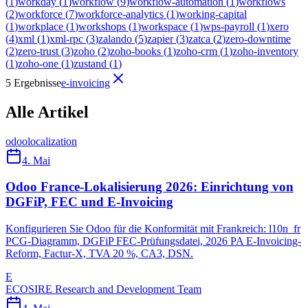
(
1
)
workday
(
1
)
workflow
(
9
)
workflow-automation
(
1
)
workflows
(
2
)
workforce
(
7
)
workforce-analytics
(
1
)
working-capital
(
1
)
workplace
(
1
)
workshops
(
1
)
workspace
(
1
)
wps-payroll
(
1
)
xero
(
4
)
xml
(
1
)
xml-rpc
(
3
)
zalando
(
5
)
zapier
(
3
)
zatca
(
2
)
zero-downtime
(
2
)
zero-trust
(
3
)
zoho
(
2
)
zoho-books
(
1
)
zoho-crm
(
1
)
zoho-inventory
(
1
)
zoho-one
(
1
)
zustand
(
1
)
5 Ergebnisse
e-invoicing
Alle Artikel
odoo
localization
4. Mai
Odoo France-Lokalisierung 2026: Einrichtung von
DGFiP, FEC und E-Invoicing
Konfigurieren Sie Odoo für die Konformität mit Frankreich: l10n_fr
PCG-Diagramm, DGFiP FEC-Prüfungsdatei, 2026 PA E-Invoicing-
Reform, Factur-X, TVA 20 %, CA3, DSN.
E
ECOSIRE Research and Development Team