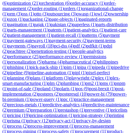
(
6
)
optimization
(
21
)
orchestration
(
6
)
order-accuracy
(
1
)
order-
management
(
2
)
order-routing
(
1
)
orders
(
1
)
organizational-change
(
1
)
orm
(
3
)
oss
(
1
)
otto
(
3
)
outsourcing
(
3
)
owasp
(
1
)
owl
(
2
)
ownership
(
1
)
ozon
(
1
)
packaging
(
2
)
page-objects
(
1
)
paginated-reports
(
1
)
pagination
(
1
)
pajak
(
1
)
pakistan
(
2
)
paperless
(
1
)
parts-distribution
(
1
)
parts-management
(
1
)
patents
(
1
)
patient-analytics
(
1
)
patient-care
(
2
)
patient-management
(
1
)
patient-recall
(
1
)
patterns
(
5
)
payment
(
1
)
payment-gateways
(
1
)
payment-security
(
2
)
payment-terms
(
1
)
payments
(
5
)
payroll
(
18
)
pci-dss
(
4
)
pdf
(
2
)
pdfkit
(
1
)
pdpl
(
2
)
peachtree
(
2
)
penetration-testing
(
1
)
people-analytics
(
2
)
performance
(
25
)
performance-review
(
1
)
permissions
(
1
)
personalization
(
5
)
pharma
(
4
)
pharmaceutical
(
2
)
philippines
(
1
)
phishing
(
1
)
pick-pack-ship
(
1
)
pim
(
1
)
pipa
(
1
)
pipeda
(
1
)
pipedrive
(
2
)
pipeline
(
9
)
pipeline-automation
(
1
)
pipl
(
1
)
pixel-perfect
(
1
)
planning
(
9
)
plans
(
1
)
platform
(
3
)
playwright
(
2
)
plex
(
1
)
plex-
smart-manufacturing
(
1
)
plm
(
2
)
plumbing
(
1
)
pm2
(
1
)
pms
(
1
)
pnpm
(
1
)
point-of-sale
(
3
)
poland
(
3
)
polaris
(
1
)
pos
(
9
)
post-brexit
(
1
)
post-
implementation
(
2
)
postgres
(
2
)
postgresql
(
10
)
power-bi
(
79
)
power-
bi-premium
(
1
)
power-query
(
1
)
ppc
(
1
)
practice-management
(
2
)
precious-metals
(
1
)
predictive-analytics
(
4
)
predictive-maintenance
(
2
)
premium
(
2
)
preparation
(
1
)
prestashop
(
1
)
preventive
(
1
)
pricelists
(
1
)
pricing
(
19
)
pricing-optimization
(
1
)
pricing-strategy
(
3
)
printing
(
1
)
prisma
(
1
)
privacy
(
12
)
privacy-act
(
1
)
privacy-by-design
(
1
)
process
(
2
)
process-improvement
(
1
)
process-management
(
1
)
process-mining
(
1
)
process-safety
(
1
)
procurement
(
11
)
product-