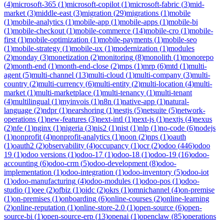
(
4
)
microsoft-365
(
1
)
microsoft-copilot
(
1
)
microsoft-fabric
(
3
)
mid-
market
(
3
)
middle-east
(
3
)
migration
(
29
)
migrations
(
1
)
mobile
(
1
)
mobile-analytics
(
1
)
mobile-app
(
1
)
mobile-apps
(
1
)
mobile-bi
(
1
)
mobile-checkout
(
1
)
mobile-commerce
(
14
)
mobile-cro
(
1
)
mobile-
first
(
1
)
mobile-optimization
(
1
)
mobile-payments
(
1
)
mobile-seo
(
1
)
mobile-strategy
(
1
)
mobile-ux
(
1
)
modernization
(
1
)
modules
(
2
)
monday
(
3
)
monetization
(
2
)
monitoring
(
8
)
monolith
(
1
)
monorepo
(
2
)
month-end
(
1
)
month-end-close
(
2
)
mps
(
1
)
mrp
(
6
)
mtd
(
1
)
multi-
agent
(
5
)
multi-channel
(
13
)
multi-cloud
(
1
)
multi-company
(
3
)
multi-
country
(
2
)
multi-currency
(
6
)
multi-entity
(
2
)
multi-location
(
4
)
multi-
market
(
1
)
multi-marketplace
(
1
)
multi-tenancy
(
1
)
multi-tenant
(
4
)
multilingual
(
1
)
myinvois
(
1
)
n8n
(
1
)
native-app
(
1
)
natural-
language
(
2
)
ndpr
(
1
)
nearshoring
(
1
)
nestjs
(
5
)
netsuite
(
5
)
network-
operations
(
1
)
new-features
(
3
)
next-intl
(
1
)
next-js
(
1
)
nextjs
(
4
)
nexus
(
2
)
nfe
(
1
)
nginx
(
1
)
nigeria
(
3
)
nis2
(
1
)
nist
(
1
)
nlp
(
1
)
no-code
(
6
)
nodejs
(
1
)
nonprofit
(
4
)
nonprofit-analytics
(
1
)
noon
(
2
)
nps
(
1
)
oauth
(
1
)
oauth2
(
2
)
observability
(
4
)
occupancy
(
1
)
ocr
(
2
)
odoo
(
446
)
odoo
19
(
1
)
odoo versions
(
1
)
odoo-17
(
1
)
odoo-18
(
1
)
odoo-19
(
16
)
odoo-
accounting
(
6
)
odoo-crm
(
5
)
odoo-development
(
8
)
odoo-
implementation
(
1
)
odoo-integration
(
1
)
odoo-inventory
(
5
)
odoo-iot
(
1
)
odoo-manufacturing
(
4
)
odoo-modules
(
1
)
odoo-pos
(
1
)
odoo-
studio
(
1
)
oee
(
2
)
ofbiz
(
1
)
oidc
(
2
)
okrs
(
1
)
omnichannel
(
4
)
on-premise
(
1
)
on-premises
(
1
)
onboarding
(
6
)
online-courses
(
2
)
online-learning
(
2
)
online-reputation
(
1
)
online-store-2.0
(
1
)
open-source
(
6
)
open-
source-bi
(
1
)
open-source-erp
(
13
)
openai
(
1
)
openclaw
(
85
)
operations