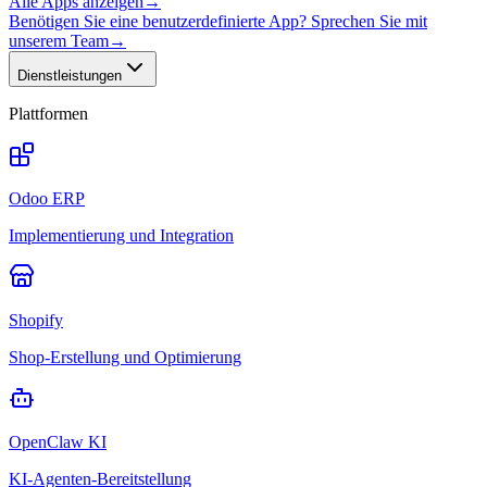
Alle Apps anzeigen
→
Benötigen Sie eine benutzerdefinierte App? Sprechen Sie mit
unserem Team
→
Dienstleistungen
Plattformen
Odoo ERP
Implementierung und Integration
Shopify
Shop-Erstellung und Optimierung
OpenClaw KI
KI-Agenten-Bereitstellung