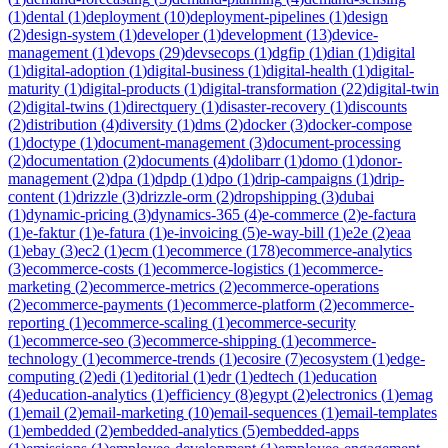
(
1
)
dental
(
1
)
deployment
(
10
)
deployment-pipelines
(
1
)
design
(
2
)
design-system
(
1
)
developer
(
1
)
development
(
13
)
device-
management
(
1
)
devops
(
29
)
devsecops
(
1
)
dgfip
(
1
)
dian
(
1
)
digital
(
1
)
digital-adoption
(
1
)
digital-business
(
1
)
digital-health
(
1
)
digital-
maturity
(
1
)
digital-products
(
1
)
digital-transformation
(
22
)
digital-twin
(
2
)
digital-twins
(
1
)
directquery
(
1
)
disaster-recovery
(
1
)
discounts
(
2
)
distribution
(
4
)
diversity
(
1
)
dms
(
2
)
docker
(
3
)
docker-compose
(
1
)
doctype
(
1
)
document-management
(
3
)
document-processing
(
2
)
documentation
(
2
)
documents
(
4
)
dolibarr
(
1
)
domo
(
1
)
donor-
management
(
2
)
dpa
(
1
)
dpdp
(
1
)
dpo
(
1
)
drip-campaigns
(
1
)
drip-
content
(
1
)
drizzle
(
3
)
drizzle-orm
(
2
)
dropshipping
(
3
)
dubai
(
1
)
dynamic-pricing
(
3
)
dynamics-365
(
4
)
e-commerce
(
2
)
e-factura
(
1
)
e-faktur
(
1
)
e-fatura
(
1
)
e-invoicing
(
5
)
e-way-bill
(
1
)
e2e
(
2
)
eaa
(
1
)
ebay
(
3
)
ec2
(
1
)
ecm
(
1
)
ecommerce
(
178
)
ecommerce-analytics
(
3
)
ecommerce-costs
(
1
)
ecommerce-logistics
(
1
)
ecommerce-
marketing
(
2
)
ecommerce-metrics
(
2
)
ecommerce-operations
(
2
)
ecommerce-payments
(
1
)
ecommerce-platform
(
2
)
ecommerce-
reporting
(
1
)
ecommerce-scaling
(
1
)
ecommerce-security
(
1
)
ecommerce-seo
(
3
)
ecommerce-shipping
(
1
)
ecommerce-
technology
(
1
)
ecommerce-trends
(
1
)
ecosire
(
7
)
ecosystem
(
1
)
edge-
computing
(
2
)
edi
(
1
)
editorial
(
1
)
edr
(
1
)
edtech
(
1
)
education
(
4
)
education-analytics
(
1
)
efficiency
(
8
)
egypt
(
2
)
electronics
(
1
)
emag
(
1
)
email
(
2
)
email-marketing
(
10
)
email-sequences
(
1
)
email-templates
(
1
)
embedded
(
2
)
embedded-analytics
(
5
)
embedded-apps