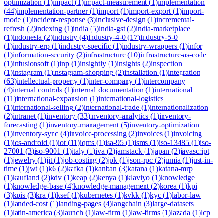
optimization
(
1
)
impact
(
1
)
impact-measurement
(
1
)
implementation
(
44
)
implementation-partner
(
1
)
import
(
1
)
import-export
(
1
)
import-
mode
(
1
)
incident-response
(
3
)
inclusive-design
(
1
)
incremental-
refresh
(
2
)
indexing
(
1
)
india
(
5
)
india-gst
(
2
)
india-marketplace
(
1
)
indonesia
(
2
)
industry
(
4
)
industry-4-0
(
17
)
industry-5-0
(
1
)
industry-erp
(
1
)
industry-specific
(
1
)
industry-wrappers
(
1
)
infor
(
1
)
information-security
(
2
)
infrastructure
(
10
)
infrastructure-as-code
(
1
)
infusionsoft
(
1
)
inp
(
1
)
insightly
(
1
)
insights
(
2
)
inspection
(
1
)
instagram
(
1
)
instagram-shopping
(
2
)
installation
(
1
)
integration
(
63
)
intellectual-property
(
1
)
inter-company
(
1
)
intercompany
(
4
)
internal-controls
(
1
)
internal-documentation
(
1
)
international
(
11
)
international-expansion
(
1
)
international-logistics
(
1
)
international-selling
(
2
)
international-trade
(
1
)
internationalization
(
2
)
intranet
(
1
)
inventory
(
33
)
inventory-analytics
(
1
)
inventory-
forecasting
(
1
)
inventory-management
(
5
)
inventory-optimization
(
1
)
inventory-sync
(
4
)
invoice-processing
(
2
)
invoices
(
1
)
invoicing
(
1
)
ios-android
(
1
)
iot
(
11
)
iqms
(
1
)
isa-95
(
1
)
isms
(
1
)
iso-13485
(
1
)
iso-
27001
(
3
)
iso-9001
(
1
)
italy
(
1
)
iva
(
2
)
jamstack
(
1
)
japan
(
2
)
javascript
(
1
)
jewelry
(
1
)
jit
(
1
)
job-costing
(
2
)
jpk
(
1
)
json-rpc
(
2
)
jumia
(
1
)
just-in-
time
(
1
)
jwt
(
1
)
k6
(
2
)
kafka
(
1
)
kanban
(
3
)
katana
(
1
)
katana-mrp
(
1
)
kaufland
(
2
)
kdv
(
1
)
keap
(
2
)
kenya
(
1
)
klaviyo
(
1
)
knowledge
(
1
)
knowledge-base
(
4
)
knowledge-management
(
2
)
korea
(
1
)
kpi
(
3
)
kpis
(
3
)
kra
(
1
)
ksef
(
1
)
kubernetes
(
1
)
kvkk
(
1
)
kyc
(
1
)
labor-law
(
1
)
landed-cost
(
1
)
landing-pages
(
4
)
langchain
(
3
)
large-datasets
(
1
)
latin-america
(
3
)
launch
(
1
)
law-firm
(
1
)
law-firms
(
1
)
lazada
(
1
)
lcp