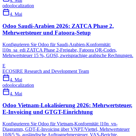
4. Mai
odoo
localization
4. Mai
Odoo Saudi-Arabien 2026: ZATCA Phase 2,
Mehrwertsteuer und Fatoora-Setup
Konfigurieren Sie Odoo für Saudi-Arabien-Konformität:
l10n_sa_edi ZATCA Phase 2-Freigabe, Fatoora QR-Codes,
Mehrwertsteuer 15 %, GOSI, zweisprachige arabische Rechnungen.
E
ECOSIRE Research and Development Team
4. Mai
odoo
localization
4. Mai
Odoo Vietnam-Lokalisierung 2026: Mehrwertsteuer,
E-Invoicing und GTGT-Einrichtung
Konfigurieren Sie Odoo für Vietnam-Konformität: l10n_vn-
Diagramm, GDT-E-Invoicing über VNPT/Viettel, Mehrwertsteuer
10/8/5 %, ausländische Auftragnehmersteuer, VAS-Berichte.