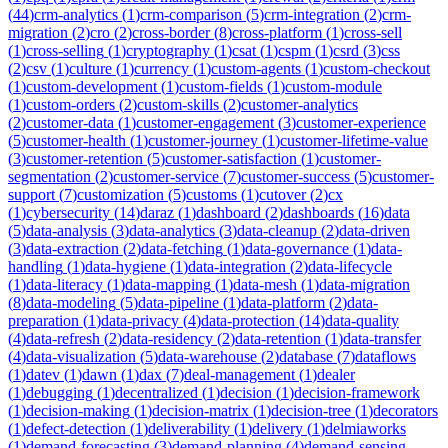
(
44
)
crm-analytics
(
1
)
crm-comparison
(
5
)
crm-integration
(
2
)
crm-
migration
(
2
)
cro
(
2
)
cross-border
(
8
)
cross-platform
(
1
)
cross-sell
(
1
)
cross-selling
(
1
)
cryptography
(
1
)
csat
(
1
)
cspm
(
1
)
csrd
(
3
)
css
(
2
)
csv
(
1
)
culture
(
1
)
currency
(
1
)
custom-agents
(
1
)
custom-checkout
(
1
)
custom-development
(
1
)
custom-fields
(
1
)
custom-module
(
1
)
custom-orders
(
2
)
custom-skills
(
2
)
customer-analytics
(
2
)
customer-data
(
1
)
customer-engagement
(
3
)
customer-experience
(
5
)
customer-health
(
1
)
customer-journey
(
1
)
customer-lifetime-value
(
3
)
customer-retention
(
5
)
customer-satisfaction
(
1
)
customer-
segmentation
(
2
)
customer-service
(
7
)
customer-success
(
5
)
customer-
support
(
7
)
customization
(
5
)
customs
(
1
)
cutover
(
2
)
cx
(
1
)
cybersecurity
(
14
)
daraz
(
1
)
dashboard
(
2
)
dashboards
(
16
)
data
(
5
)
data-analysis
(
3
)
data-analytics
(
3
)
data-cleanup
(
2
)
data-driven
(
3
)
data-extraction
(
2
)
data-fetching
(
1
)
data-governance
(
1
)
data-
handling
(
1
)
data-hygiene
(
1
)
data-integration
(
2
)
data-lifecycle
(
1
)
data-literacy
(
1
)
data-mapping
(
1
)
data-mesh
(
1
)
data-migration
(
8
)
data-modeling
(
5
)
data-pipeline
(
1
)
data-platform
(
2
)
data-
preparation
(
1
)
data-privacy
(
4
)
data-protection
(
14
)
data-quality
(
4
)
data-refresh
(
2
)
data-residency
(
2
)
data-retention
(
1
)
data-transfer
(
4
)
data-visualization
(
5
)
data-warehouse
(
2
)
database
(
7
)
dataflows
(
1
)
datev
(
1
)
dawn
(
1
)
dax
(
7
)
deal-management
(
1
)
dealer
(
1
)
debugging
(
1
)
decentralized
(
1
)
decision
(
1
)
decision-framework
(
1
)
decision-making
(
1
)
decision-matrix
(
1
)
decision-tree
(
1
)
decorators
(
1
)
defect-detection
(
1
)
deliverability
(
1
)
delivery
(
1
)
delmiaworks
(
1
)
demand-forecasting
(
3
)
demand-planning
(
4
)
demand-sensing