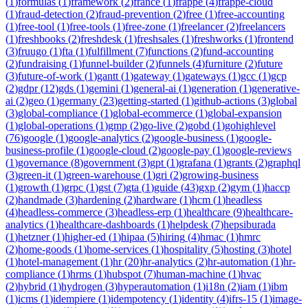
(
1
)
formulas
(
1
)
framework
(
2
)
france
(
1
)
frappe
(
4
)
frappe-cloud
(
1
)
fraud-detection
(
2
)
fraud-prevention
(
2
)
free
(
1
)
free-accounting
(
1
)
free-tool
(
1
)
free-tools
(
1
)
free-zone
(
1
)
freelancer
(
2
)
freelancers
(
1
)
freshbooks
(
2
)
freshdesk
(
1
)
freshsales
(
1
)
freshworks
(
1
)
frontend
(
3
)
fruugo
(
1
)
fta
(
1
)
fulfillment
(
7
)
functions
(
2
)
fund-accounting
(
2
)
fundraising
(
1
)
funnel-builder
(
2
)
funnels
(
4
)
furniture
(
2
)
future
(
3
)
future-of-work
(
1
)
gantt
(
1
)
gateway
(
1
)
gateways
(
1
)
gcc
(
1
)
gcp
(
2
)
gdpr
(
12
)
gds
(
1
)
gemini
(
1
)
general-ai
(
1
)
generation
(
1
)
generative-
ai
(
2
)
geo
(
1
)
germany
(
23
)
getting-started
(
1
)
github-actions
(
3
)
global
(
3
)
global-compliance
(
1
)
global-ecommerce
(
1
)
global-expansion
(
1
)
global-operations
(
1
)
gmp
(
2
)
go-live
(
2
)
gobd
(
1
)
gohighlevel
(
76
)
google
(
1
)
google-analytics
(
2
)
google-business
(
1
)
google-
business-profile
(
1
)
google-cloud
(
2
)
google-pay
(
1
)
google-reviews
(
1
)
governance
(
8
)
government
(
3
)
gpt
(
1
)
grafana
(
1
)
grants
(
2
)
graphql
(
3
)
green-it
(
1
)
green-warehouse
(
1
)
gri
(
2
)
growing-business
(
1
)
growth
(
1
)
grpc
(
1
)
gst
(
7
)
gta
(
1
)
guide
(
43
)
gxp
(
2
)
gym
(
1
)
haccp
(
2
)
handmade
(
3
)
hardening
(
2
)
hardware
(
1
)
hcm
(
1
)
headless
(
4
)
headless-commerce
(
3
)
headless-erp
(
1
)
healthcare
(
9
)
healthcare-
analytics
(
1
)
healthcare-dashboards
(
1
)
helpdesk
(
7
)
hepsiburada
(
1
)
hetzner
(
1
)
higher-ed
(
1
)
hipaa
(
5
)
hiring
(
4
)
hmac
(
1
)
hmrc
(
2
)
home-goods
(
1
)
home-services
(
1
)
hospitality
(
5
)
hosting
(
3
)
hotel
(
1
)
hotel-management
(
1
)
hr
(
20
)
hr-analytics
(
2
)
hr-automation
(
1
)
hr-
compliance
(
1
)
hrms
(
1
)
hubspot
(
7
)
human-machine
(
1
)
hvac
(
2
)
hybrid
(
1
)
hydrogen
(
3
)
hyperautomation
(
1
)
i18n
(
2
)
iam
(
1
)
ibm
(
1
)
icms
(
1
)
idempiere
(
1
)
idempotency
(
1
)
identity
(
4
)
ifrs-15
(
1
)
image-