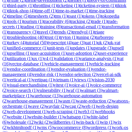
(
1
)
textile
(
2
)
theme-development
(
2
)
themes
(
1
)
theory-of-constraints
(
1
)
third-party
(
1
)
throttling
(
1
)
ticketing
(
1
)
ticketing-system
(
1
)
tiktok
(
1
)
tiktok-shop
(
4
)
time-off
(
1
)
time-to-market
(
1
)
time-tracking
(
2
)
timeline
(
5
)
timesheets
(
2
)
tms
(
1
)
toast
(
1
)
tokens
(
3
)
tokopedia
(
1
)
tools
(
1
)
tourism
(
1
)
traceability
(
6
)
tracking
(
2
)
trade
(
1
)
trade-
secrets
(
1
)
trading
(
1
)
training
(
8
)
transactional-email
(
1
)
transformation
(
1
)
transparency
(
3
)
travel
(
3
)
trends
(
2
)
trendyol
(
1
)
triage
(
1
)
troubleshooting
(
40
)
trust
(
1
)
tryton
(
1
)
tuning
(
2
)
turborepo
(
1
)
turkey
(
4
)
tutorial
(
50
)
typescript
(
4
)
uae
(
3
)
uat
(
1
)
uk
(
2
)
uk-vat
(
1
)
unified-commerce
(
1
)
unit-tests
(
1
)
updates
(
1
)
upgrade
(
3
)
upsell
(
1
)
upselling
(
1
)
user-acquisition
(
1
)
user-adoption
(
2
)
user-experience
(
3
)
utilization
(
1
)
ux
(
1
)
v4
(
1
)
validation
(
1
)
variance-analysis
(
1
)
vat
(
16
)
vector-database
(
1
)
vehicle-management
(
1
)
vehicle-tracking
(
1
)
vendor-coordination
(
1
)
vendor-evaluation
(
1
)
vendor-
management
(
4
)
vendor-risk
(
1
)
vendor-selection
(
2
)
vercel-ai-sdk
(
1
)
vertical-ai
(
1
)
vertipaq
(
1
)
vietnam
(
1
)
views
(
1
)
vision-2030
(
1
)
visual-merchandising
(
1
)
vitest
(
1
)
voice-ai
(
1
)
voice-commerce
(
2
)
voice-search
(
1
)
vulnerability
(
1
)
waf
(
1
)
walmart
(
3
)
walmart-
marketplace
(
1
)
warehouse
(
13
)
warehouse-automation
(
2
)
warehouse-management
(
1
)
wasm
(
1
)
waste-reduction
(
2
)
watsonx-
orchestrate
(
1
)
wave
(
2
)
wayfair
(
2
)
wcag
(
2
)
web
(
1
)
web-design
(
2
)
web-development
(
1
)
web-scraping
(
1
)
web3
(
1
)
webhooks
(
7
)
website
(
1
)
website-builder
(
1
)
whatsapp
(
1
)
white-label
(
6
)
wholesale
(
12
)
wiki
(
2
)
wildberries
(
1
)
win-back
(
1
)
wip
(
1
)
wix
(
2
)
wkhtmltopdf
(
1
)
wms
(
5
)
woocommerce
(
8
)
wordpress
(
1
)
work-os