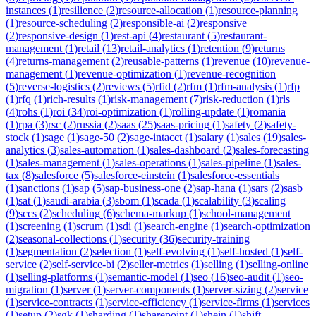
instances
(
1
)
resilience
(
2
)
resource-allocation
(
1
)
resource-planning
(
1
)
resource-scheduling
(
2
)
responsible-ai
(
2
)
responsive
(
2
)
responsive-design
(
1
)
rest-api
(
4
)
restaurant
(
5
)
restaurant-
management
(
1
)
retail
(
13
)
retail-analytics
(
1
)
retention
(
9
)
returns
(
4
)
returns-management
(
2
)
reusable-patterns
(
1
)
revenue
(
10
)
revenue-
management
(
1
)
revenue-optimization
(
1
)
revenue-recognition
(
5
)
reverse-logistics
(
2
)
reviews
(
5
)
rfid
(
2
)
rfm
(
1
)
rfm-analysis
(
1
)
rfp
(
1
)
rfq
(
1
)
rich-results
(
1
)
risk-management
(
7
)
risk-reduction
(
1
)
rls
(
4
)
rohs
(
1
)
roi
(
34
)
roi-optimization
(
1
)
rolling-update
(
1
)
romania
(
1
)
rpa
(
3
)
rsc
(
2
)
russia
(
2
)
saas
(
25
)
saas-pricing
(
1
)
safety
(
2
)
safety-
stock
(
1
)
sage
(
1
)
sage-50
(
2
)
sage-intacct
(
1
)
salary
(
1
)
sales
(
19
)
sales-
analytics
(
3
)
sales-automation
(
1
)
sales-dashboard
(
2
)
sales-forecasting
(
1
)
sales-management
(
1
)
sales-operations
(
1
)
sales-pipeline
(
1
)
sales-
tax
(
8
)
salesforce
(
5
)
salesforce-einstein
(
1
)
salesforce-essentials
(
1
)
sanctions
(
1
)
sap
(
5
)
sap-business-one
(
2
)
sap-hana
(
1
)
sars
(
2
)
sasb
(
1
)
sat
(
1
)
saudi-arabia
(
3
)
sbom
(
1
)
scada
(
1
)
scalability
(
3
)
scaling
(
9
)
sccs
(
2
)
scheduling
(
6
)
schema-markup
(
1
)
school-management
(
1
)
screening
(
1
)
scrum
(
1
)
sdi
(
1
)
search-engine
(
1
)
search-optimization
(
2
)
seasonal-collections
(
1
)
security
(
36
)
security-training
(
1
)
segmentation
(
2
)
selection
(
1
)
self-evolving
(
1
)
self-hosted
(
1
)
self-
service
(
2
)
self-service-bi
(
2
)
seller-metrics
(
1
)
selling
(
1
)
selling-online
(
1
)
selling-platforms
(
1
)
semantic-model
(
1
)
seo
(
16
)
seo-audit
(
1
)
seo-
migration
(
1
)
server
(
1
)
server-components
(
1
)
server-sizing
(
2
)
service
(
1
)
service-contracts
(
1
)
service-efficiency
(
1
)
service-firms
(
1
)
services
(
1
)
setup
(
2
)
sgk
(
1
)
sharding
(
1
)
sharepoint
(
1
)
shein
(
1
)
shift-