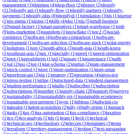
management
(
3
)
shipping
(
4
)
shop-floor
(
2
)
shopee
(
2
)
shopify
(
113
)
shopify-api
(
1
)
shopify-flow
(
1
)
shopify-partners
(
1
)
shopify-
payments
(
1
)
shopify-plus
(
8
)
shopifyql
(
1
)
simulation
(
3
)
sis
(
1
)
sisense
(
1
)
six-sigma
(
1
)
sizing
(
1
)
skills
(
4
)
sku
(
1
)
sla
(
5
)
small-business
(
10
)
smart-factory
(
1
)
smart-narratives
(
1
)
smart-warehouse
(
1
)
smb
(
9
)
sms-marketing
(
5
)
snapshots
(
1
)
snowflake
(
1
)
soc2
(
5
)
social-
commerce
(
5
)
software
(
4
)
software-comparison
(
1
)
software-
development
(
1
)
software-selection
(
2
)
software-stack
(
1
)
solar-energy
(
1
)
solutions
(
1
)
sop
(
2
)
south-africa
(
3
)
south-asia
(
1
)
south-korea
(
1
)
southeast-asia
(
2
)
spc
(
1
)
specialty
(
1
)
speed
(
1
)
speed-optimization
(
2
)
spot
(
1
)
spreadsheets
(
1
)
sql
(
2
)
square
(
1
)
squarespace
(
1
)
ssdlc
(
1
)
ssl
(
2
)
sso
(
2
)
sst
(
1
)
star-schema
(
2
)
startup
(
2
)
state-management
(
1
)
stock-control
(
1
)
store
(
1
)
store-optimization
(
1
)
store-setup
(
2
)
storefront-api
(
3
)
stp
(
1
)
strategy
(
35
)
streaming
(
4
)
stress-test
(
1
)
stress-testing
(
1
)
stripe
(
3
)
structured-data
(
1
)
student-management
(
2
)
student-performance
(
1
)
studio
(
3
)
subscriber
(
1
)
subscription
(
2
)
subscriptions
(
6
)
supplier
(
1
)
supply-chain
(
28
)
support
(
6
)
surveys
(
1
)
sustainability
(
14
)
sustainability-roi
(
1
)
sustainable-ecommerce
(
1
)
sustainable-procurement
(
1
)
sync
(
1
)
tableau
(
3
)
tailwind-css
(
1
)
takealot
(
1
)
talent-acquisition
(
2
)
tally
(
4
)
tally-prime
(
1
)
tanstack
(
1
)
tasks
(
1
)
tax
(
5
)
tax-automation
(
2
)
tax-compliance
(
3
)
taxation
(
1
)
tco
(
5
)
tco-analysis
(
1
)
tds
(
1
)
team
(
1
)
tech
(
1
)
technical
(
1
)
technical-seo
(
4
)
technology
(
2
)
telecom
(
3
)
templates
(
3
)
temu
(
1
)
terraform
(
1
)
territory-management
(
1
)
testing
(
7
)
text-messaging