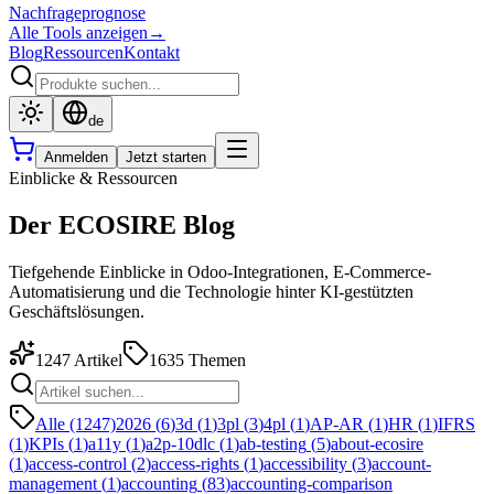
Nachfrageprognose
Alle Tools anzeigen
→
Blog
Ressourcen
Kontakt
de
Anmelden
Jetzt starten
Einblicke & Ressourcen
Der ECOSIRE Blog
Tiefgehende Einblicke in Odoo-Integrationen, E-Commerce-
Automatisierung und die Technologie hinter KI-gestützten
Geschäftslösungen.
1247
Artikel
1635
Themen
Alle (1247)
2026
(
6
)
3d
(
1
)
3pl
(
3
)
4pl
(
1
)
AP-AR
(
1
)
HR
(
1
)
IFRS
(
1
)
KPIs
(
1
)
a11y
(
1
)
a2p-10dlc
(
1
)
ab-testing
(
5
)
about-ecosire
(
1
)
access-control
(
2
)
access-rights
(
1
)
accessibility
(
3
)
account-
management
(
1
)
accounting
(
83
)
accounting-comparison