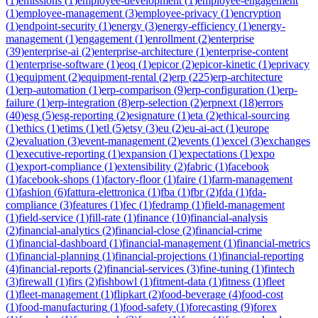
(
1
)
emissions
(
1
)
employee-development
(
1
)
employee-engagement
(
1
)
employee-management
(
3
)
employee-privacy
(
1
)
encryption
(
1
)
endpoint-security
(
1
)
energy
(
3
)
energy-efficiency
(
1
)
energy-
management
(
1
)
engagement
(
1
)
enrollment
(
2
)
enterprise
(
39
)
enterprise-ai
(
2
)
enterprise-architecture
(
1
)
enterprise-content
(
1
)
enterprise-software
(
1
)
eoq
(
1
)
epicor
(
2
)
epicor-kinetic
(
1
)
eprivacy
(
1
)
equipment
(
2
)
equipment-rental
(
2
)
erp
(
225
)
erp-architecture
(
1
)
erp-automation
(
1
)
erp-comparison
(
9
)
erp-configuration
(
1
)
erp-
failure
(
1
)
erp-integration
(
8
)
erp-selection
(
2
)
erpnext
(
18
)
errors
(
40
)
esg
(
5
)
esg-reporting
(
2
)
esignature
(
1
)
eta
(
2
)
ethical-sourcing
(
1
)
ethics
(
1
)
etims
(
1
)
etl
(
5
)
etsy
(
3
)
eu
(
2
)
eu-ai-act
(
1
)
europe
(
2
)
evaluation
(
3
)
event-management
(
2
)
events
(
1
)
excel
(
3
)
exchanges
(
1
)
executive-reporting
(
1
)
expansion
(
1
)
expectations
(
1
)
expo
(
1
)
export-compliance
(
1
)
extensibility
(
2
)
fabric
(
1
)
facebook
(
1
)
facebook-shops
(
1
)
factory-floor
(
1
)
faire
(
1
)
farm-management
(
1
)
fashion
(
6
)
fattura-elettronica
(
1
)
fba
(
1
)
fbr
(
2
)
fda
(
1
)
fda-
compliance
(
3
)
features
(
1
)
fec
(
1
)
fedramp
(
1
)
field-management
(
1
)
field-service
(
1
)
fill-rate
(
1
)
finance
(
10
)
financial-analysis
(
2
)
financial-analytics
(
2
)
financial-close
(
2
)
financial-crime
(
1
)
financial-dashboard
(
1
)
financial-management
(
1
)
financial-metrics
(
1
)
financial-planning
(
1
)
financial-projections
(
1
)
financial-reporting
(
4
)
financial-reports
(
2
)
financial-services
(
3
)
fine-tuning
(
1
)
fintech
(
3
)
firewall
(
1
)
firs
(
2
)
fishbowl
(
1
)
fitment-data
(
1
)
fitness
(
1
)
fleet
(
1
)
fleet-management
(
1
)
flipkart
(
2
)
food-beverage
(
4
)
food-cost
(
1
)
food-manufacturing
(
1
)
food-safety
(
1
)
forecasting
(
9
)
forex