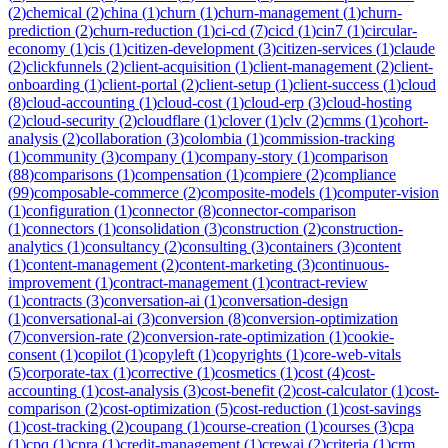
(
2
)
chemical
(
2
)
china
(
1
)
churn
(
1
)
churn-management
(
1
)
churn-
prediction
(
2
)
churn-reduction
(
1
)
ci-cd
(
7
)
cicd
(
1
)
cin7
(
1
)
circular-
economy
(
1
)
cis
(
1
)
citizen-development
(
3
)
citizen-services
(
1
)
claude
(
2
)
clickfunnels
(
2
)
client-acquisition
(
1
)
client-management
(
2
)
client-
onboarding
(
1
)
client-portal
(
2
)
client-setup
(
1
)
client-success
(
1
)
cloud
(
8
)
cloud-accounting
(
1
)
cloud-cost
(
1
)
cloud-erp
(
3
)
cloud-hosting
(
2
)
cloud-security
(
2
)
cloudflare
(
1
)
clover
(
1
)
clv
(
2
)
cmms
(
1
)
cohort-
analysis
(
2
)
collaboration
(
3
)
colombia
(
1
)
commission-tracking
(
1
)
community
(
3
)
company
(
1
)
company-story
(
1
)
comparison
(
88
)
comparisons
(
1
)
compensation
(
1
)
compiere
(
2
)
compliance
(
99
)
composable-commerce
(
2
)
composite-models
(
1
)
computer-vision
(
1
)
configuration
(
1
)
connector
(
8
)
connector-comparison
(
1
)
connectors
(
1
)
consolidation
(
3
)
construction
(
2
)
construction-
analytics
(
1
)
consultancy
(
2
)
consulting
(
3
)
containers
(
3
)
content
(
1
)
content-management
(
2
)
content-marketing
(
3
)
continuous-
improvement
(
1
)
contract-management
(
1
)
contract-review
(
1
)
contracts
(
3
)
conversation-ai
(
1
)
conversation-design
(
1
)
conversational-ai
(
3
)
conversion
(
8
)
conversion-optimization
(
7
)
conversion-rate
(
2
)
conversion-rate-optimization
(
1
)
cookie-
consent
(
1
)
copilot
(
1
)
copyleft
(
1
)
copyrights
(
1
)
core-web-vitals
(
5
)
corporate-tax
(
1
)
corrective
(
1
)
cosmetics
(
1
)
cost
(
4
)
cost-
accounting
(
1
)
cost-analysis
(
3
)
cost-benefit
(
2
)
cost-calculator
(
1
)
cost-
comparison
(
2
)
cost-optimization
(
5
)
cost-reduction
(
1
)
cost-savings
(
1
)
cost-tracking
(
2
)
coupang
(
1
)
course-creation
(
1
)
courses
(
3
)
cpa
(
1
)
cpq
(
1
)
cpra
(
1
)
credit-management
(
1
)
crewai
(
2
)
criteria
(
1
)
crm