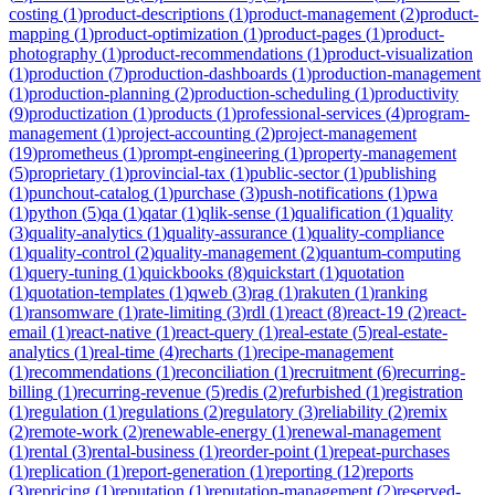
costing
(
1
)
product-descriptions
(
1
)
product-management
(
2
)
product-
mapping
(
1
)
product-optimization
(
1
)
product-pages
(
1
)
product-
photography
(
1
)
product-recommendations
(
1
)
product-visualization
(
1
)
production
(
7
)
production-dashboards
(
1
)
production-management
(
1
)
production-planning
(
2
)
production-scheduling
(
1
)
productivity
(
9
)
productization
(
1
)
products
(
1
)
professional-services
(
4
)
program-
management
(
1
)
project-accounting
(
2
)
project-management
(
19
)
prometheus
(
1
)
prompt-engineering
(
1
)
property-management
(
5
)
proprietary
(
1
)
provincial-tax
(
1
)
public-sector
(
1
)
publishing
(
1
)
punchout-catalog
(
1
)
purchase
(
3
)
push-notifications
(
1
)
pwa
(
1
)
python
(
5
)
qa
(
1
)
qatar
(
1
)
qlik-sense
(
1
)
qualification
(
1
)
quality
(
3
)
quality-analytics
(
1
)
quality-assurance
(
1
)
quality-compliance
(
1
)
quality-control
(
2
)
quality-management
(
2
)
quantum-computing
(
1
)
query-tuning
(
1
)
quickbooks
(
8
)
quickstart
(
1
)
quotation
(
1
)
quotation-templates
(
1
)
qweb
(
3
)
rag
(
1
)
rakuten
(
1
)
ranking
(
1
)
ransomware
(
1
)
rate-limiting
(
3
)
rdl
(
1
)
react
(
8
)
react-19
(
2
)
react-
email
(
1
)
react-native
(
1
)
react-query
(
1
)
real-estate
(
5
)
real-estate-
analytics
(
1
)
real-time
(
4
)
recharts
(
1
)
recipe-management
(
1
)
recommendations
(
1
)
reconciliation
(
1
)
recruitment
(
6
)
recurring-
billing
(
1
)
recurring-revenue
(
5
)
redis
(
2
)
refurbished
(
1
)
registration
(
1
)
regulation
(
1
)
regulations
(
2
)
regulatory
(
3
)
reliability
(
2
)
remix
(
2
)
remote-work
(
2
)
renewable-energy
(
1
)
renewal-management
(
1
)
rental
(
3
)
rental-business
(
1
)
reorder-point
(
1
)
repeat-purchases
(
1
)
replication
(
1
)
report-generation
(
1
)
reporting
(
12
)
reports
(
3
)
repricing
(
1
)
reputation
(
1
)
reputation-management
(
2
)
reserved-