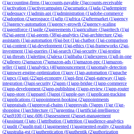
(
1
)
accounting-firms
(
1
)
accounts-payable
(
3
)
accounts-receivable
(
1
)
activation
(
1
)
activecampaign
(
2
)
acumatica
(
1
)
ada
(
2
)
adempiere
(
1
)
adequacy
(
1
)
admin-api
(
1
)
administration
(
1
)
adobe-commerce
(
2
)
adoption
(
2
)
aerospace
(
1
)
afip
(
1
)
africa
(
2
)
aftermarket
(
1
)
agency
(
13
)
agency-automation
(
1
)
agency-growth
(
2
)
agency-scaling
(
1
)
agentforce
(
1
)
agile
(
2
)
agreements
(
1
)
agriculture
(
3
)
agritech
(
1
)
ai
(
62
)
ai-agent
(
1
)
ai-agents
(
38
)
ai-analytics
(
2
)
ai-architecture
(
2
)
ai-
assistants
(
1
)
ai-automation
(
6
)
ai-bot
(
1
)
ai-chatbot
(
1
)
ai-comparison
(
1
)
ai-content
(
1
)
ai-development
(
1
)
ai-ethics
(
1
)
ai-frameworks
(
2
)
ai-
investment
(
1
)
ai-queries
(
1
)
ai-search
(
3
)
ai-security
(
1
)
ai-testing
(
1
)
ai-threats
(
1
)
alerting
(
2
)
alexa
(
1
)
alibaba
(
1
)
aliexpress
(
1
)
all-in-one
(
2
)
allegro
(
2
)
amazon
(
7
)
amazon-ads
(
1
)
amazon-ppc
(
1
)
amazon-
seller
(
1
)
aml
(
1
)
analytics
(
40
)
announcement
(
1
)
anomaly-detection
(
1
)
answer-engine-optimization
(
1
)
aov
(
1
)
ap-automation
(
1
)
apache
(
1
)
apcs
(
1
)
api
(
22
)
api-economy
(
1
)
api-first
(
2
)
api-gateway
(
1
)
api-
integration
(
3
)
api-security
(
2
)
apm
(
1
)
app-bridge
(
1
)
app-commerce
(
1
)
app-development
(
2
)
app-publishing
(
1
)
app-review
(
1
)
app-router
(
1
)
app-store
(
1
)
apparel
(
3
)
appi
(
1
)
apple-pay
(
1
)
applicant-tracking
(
1
)
applications
(
1
)
appointment-booking
(
2
)
appointments
(
1
)
appraisals
(
1
)
approval-chains
(
1
)
approvals
(
3
)
apps
(
1
)
ar
(
1
)
ar-
shopping
(
1
)
architecture
(
17
)
argentina
(
1
)
artificial-intelligence
(
2
)
as9100
(
1
)
asc-606
(
3
)
assessment
(
2
)
asset-management
(
4
)
assistant
(
1
)
ato
(
1
)
attribution
(
1
)
attrition
(
1
)
audience-analytics
(
1
)
audit
(
7
)
audit-trail
(
1
)
augmented
(
1
)
augmented-reality
(
2
)
australia
(
2
)
australia-gst
(
1
)
authentication
(
6
)
authentik
(
2
)
authorization