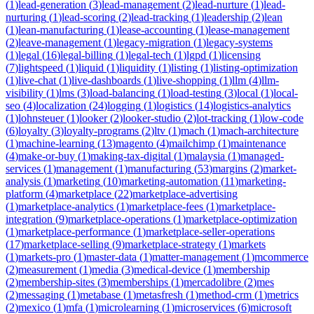
(
1
)
lead-generation
(
3
)
lead-management
(
2
)
lead-nurture
(
1
)
lead-
nurturing
(
1
)
lead-scoring
(
2
)
lead-tracking
(
1
)
leadership
(
2
)
lean
(
1
)
lean-manufacturing
(
1
)
lease-accounting
(
1
)
lease-management
(
2
)
leave-management
(
1
)
legacy-migration
(
1
)
legacy-systems
(
1
)
legal
(
16
)
legal-billing
(
1
)
legal-tech
(
1
)
lgpd
(
1
)
licensing
(
7
)
lightspeed
(
1
)
liquid
(
1
)
liquidity
(
1
)
listing
(
1
)
listing-optimization
(
1
)
live-chat
(
1
)
live-dashboards
(
1
)
live-shopping
(
1
)
llm
(
4
)
llm-
visibility
(
1
)
lms
(
3
)
load-balancing
(
1
)
load-testing
(
3
)
local
(
1
)
local-
seo
(
4
)
localization
(
24
)
logging
(
1
)
logistics
(
14
)
logistics-analytics
(
1
)
lohnsteuer
(
1
)
looker
(
2
)
looker-studio
(
2
)
lot-tracking
(
1
)
low-code
(
6
)
loyalty
(
3
)
loyalty-programs
(
2
)
ltv
(
1
)
mach
(
1
)
mach-architecture
(
1
)
machine-learning
(
13
)
magento
(
4
)
mailchimp
(
1
)
maintenance
(
4
)
make-or-buy
(
1
)
making-tax-digital
(
1
)
malaysia
(
1
)
managed-
services
(
1
)
management
(
1
)
manufacturing
(
53
)
margins
(
2
)
market-
analysis
(
1
)
marketing
(
10
)
marketing-automation
(
11
)
marketing-
platform
(
4
)
marketplace
(
22
)
marketplace-advertising
(
1
)
marketplace-analytics
(
1
)
marketplace-fees
(
1
)
marketplace-
integration
(
9
)
marketplace-operations
(
1
)
marketplace-optimization
(
1
)
marketplace-performance
(
1
)
marketplace-seller-operations
(
17
)
marketplace-selling
(
9
)
marketplace-strategy
(
1
)
markets
(
1
)
markets-pro
(
1
)
master-data
(
1
)
matter-management
(
1
)
mcommerce
(
2
)
measurement
(
1
)
media
(
3
)
medical-device
(
1
)
membership
(
2
)
membership-sites
(
3
)
memberships
(
1
)
mercadolibre
(
2
)
mes
(
2
)
messaging
(
1
)
metabase
(
1
)
metasfresh
(
1
)
method-crm
(
1
)
metrics
(
2
)
mexico
(
1
)
mfa
(
1
)
microlearning
(
1
)
microservices
(
6
)
microsoft