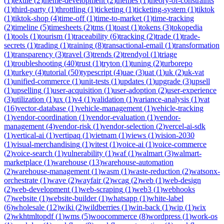
(
1
)
textile
(
2
)
theme-development
(
2
)
themes
(
1
)
theory-of-constraints
(
1
)
third-party
(
1
)
throttling
(
1
)
ticketing
(
1
)
ticketing-system
(
1
)
tiktok
(
1
)
tiktok-shop
(
4
)
time-off
(
1
)
time-to-market
(
1
)
time-tracking
(
2
)
timeline
(
5
)
timesheets
(
2
)
tms
(
1
)
toast
(
1
)
tokens
(
3
)
tokopedia
(
1
)
tools
(
1
)
tourism
(
1
)
traceability
(
6
)
tracking
(
2
)
trade
(
1
)
trade-
secrets
(
1
)
trading
(
1
)
training
(
8
)
transactional-email
(
1
)
transformation
(
1
)
transparency
(
3
)
travel
(
3
)
trends
(
2
)
trendyol
(
1
)
triage
(
1
)
troubleshooting
(
40
)
trust
(
1
)
tryton
(
1
)
tuning
(
2
)
turborepo
(
1
)
turkey
(
4
)
tutorial
(
50
)
typescript
(
4
)
uae
(
3
)
uat
(
1
)
uk
(
2
)
uk-vat
(
1
)
unified-commerce
(
1
)
unit-tests
(
1
)
updates
(
1
)
upgrade
(
3
)
upsell
(
1
)
upselling
(
1
)
user-acquisition
(
1
)
user-adoption
(
2
)
user-experience
(
3
)
utilization
(
1
)
ux
(
1
)
v4
(
1
)
validation
(
1
)
variance-analysis
(
1
)
vat
(
16
)
vector-database
(
1
)
vehicle-management
(
1
)
vehicle-tracking
(
1
)
vendor-coordination
(
1
)
vendor-evaluation
(
1
)
vendor-
management
(
4
)
vendor-risk
(
1
)
vendor-selection
(
2
)
vercel-ai-sdk
(
1
)
vertical-ai
(
1
)
vertipaq
(
1
)
vietnam
(
1
)
views
(
1
)
vision-2030
(
1
)
visual-merchandising
(
1
)
vitest
(
1
)
voice-ai
(
1
)
voice-commerce
(
2
)
voice-search
(
1
)
vulnerability
(
1
)
waf
(
1
)
walmart
(
3
)
walmart-
marketplace
(
1
)
warehouse
(
13
)
warehouse-automation
(
2
)
warehouse-management
(
1
)
wasm
(
1
)
waste-reduction
(
2
)
watsonx-
orchestrate
(
1
)
wave
(
2
)
wayfair
(
2
)
wcag
(
2
)
web
(
1
)
web-design
(
2
)
web-development
(
1
)
web-scraping
(
1
)
web3
(
1
)
webhooks
(
7
)
website
(
1
)
website-builder
(
1
)
whatsapp
(
1
)
white-label
(
6
)
wholesale
(
12
)
wiki
(
2
)
wildberries
(
1
)
win-back
(
1
)
wip
(
1
)
wix
(
2
)
wkhtmltopdf
(
1
)
wms
(
5
)
woocommerce
(
8
)
wordpress
(
1
)
work-os