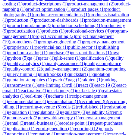
costing
(
1
)
product-descriptions
(
1
)
product-management
(
2
)
product-
mapping
(
1
)
product-optimization
(
1
)
product-pages
(
1
)
product-
photography
(
1
)
product-recommendations
(
1
)
product-visualization
(
1
)
production
(
7
)
production-dashboards
(
1
)
production-management
(
1
)
production-planning
(
2
)
production-scheduling
(
1
)
productivity
(
9
)
productization
(
1
)
products
(
1
)
professional-services
(
4
)
program-
management
(
1
)
project-accounting
(
2
)
project-management
(
19
)
prometheus
(
1
)
prompt-engineering
(
1
)
property-management
(
5
)
proprietary
(
1
)
provincial-tax
(
1
)
public-sector
(
1
)
publishing
(
1
)
punchout-catalog
(
1
)
purchase
(
3
)
push-notifications
(
1
)
pwa
(
1
)
python
(
5
)
qa
(
1
)
qatar
(
1
)
qlik-sense
(
1
)
qualification
(
1
)
quality
(
3
)
quality-analytics
(
1
)
quality-assurance
(
1
)
quality-compliance
(
1
)
quality-control
(
2
)
quality-management
(
2
)
quantum-computing
(
1
)
query-tuning
(
1
)
quickbooks
(
8
)
quickstart
(
1
)
quotation
(
1
)
quotation-templates
(
1
)
qweb
(
3
)
rag
(
1
)
rakuten
(
1
)
ranking
(
1
)
ransomware
(
1
)
rate-limiting
(
3
)
rdl
(
1
)
react
(
8
)
react-19
(
2
)
react-
email
(
1
)
react-native
(
1
)
react-query
(
1
)
real-estate
(
5
)
real-estate-
analytics
(
1
)
real-time
(
4
)
recharts
(
1
)
recipe-management
(
1
)
recommendations
(
1
)
reconciliation
(
1
)
recruitment
(
6
)
recurring-
billing
(
1
)
recurring-revenue
(
5
)
redis
(
2
)
refurbished
(
1
)
registration
(
1
)
regulation
(
1
)
regulations
(
2
)
regulatory
(
3
)
reliability
(
2
)
remix
(
2
)
remote-work
(
2
)
renewable-energy
(
1
)
renewal-management
(
1
)
rental
(
3
)
rental-business
(
1
)
reorder-point
(
1
)
repeat-purchases
(
1
)
replication
(
1
)
report-generation
(
1
)
reporting
(
12
)
reports
(
3
)
repricing
(
1
)
reputation
(
1
)
reputation-management
(
2
)
reserved-