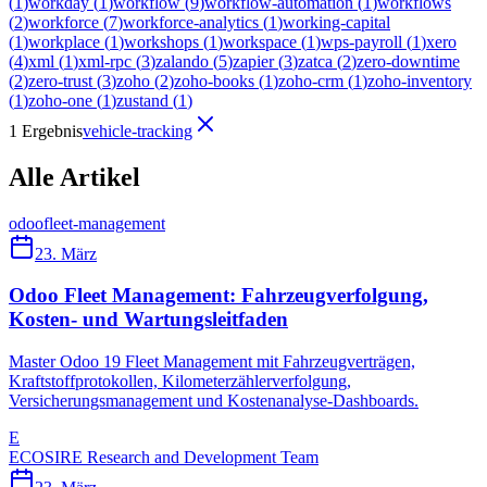
(
1
)
workday
(
1
)
workflow
(
9
)
workflow-automation
(
1
)
workflows
(
2
)
workforce
(
7
)
workforce-analytics
(
1
)
working-capital
(
1
)
workplace
(
1
)
workshops
(
1
)
workspace
(
1
)
wps-payroll
(
1
)
xero
(
4
)
xml
(
1
)
xml-rpc
(
3
)
zalando
(
5
)
zapier
(
3
)
zatca
(
2
)
zero-downtime
(
2
)
zero-trust
(
3
)
zoho
(
2
)
zoho-books
(
1
)
zoho-crm
(
1
)
zoho-inventory
(
1
)
zoho-one
(
1
)
zustand
(
1
)
1 Ergebnis
vehicle-tracking
Alle Artikel
odoo
fleet-management
23. März
Odoo Fleet Management: Fahrzeugverfolgung,
Kosten- und Wartungsleitfaden
Master Odoo 19 Fleet Management mit Fahrzeugverträgen,
Kraftstoffprotokollen, Kilometerzählerverfolgung,
Versicherungsmanagement und Kostenanalyse-Dashboards.
E
ECOSIRE Research and Development Team