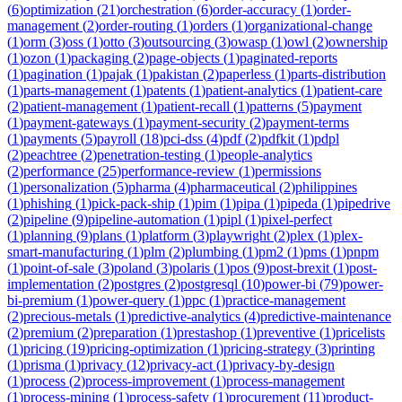
(
6
)
optimization
(
21
)
orchestration
(
6
)
order-accuracy
(
1
)
order-
management
(
2
)
order-routing
(
1
)
orders
(
1
)
organizational-change
(
1
)
orm
(
3
)
oss
(
1
)
otto
(
3
)
outsourcing
(
3
)
owasp
(
1
)
owl
(
2
)
ownership
(
1
)
ozon
(
1
)
packaging
(
2
)
page-objects
(
1
)
paginated-reports
(
1
)
pagination
(
1
)
pajak
(
1
)
pakistan
(
2
)
paperless
(
1
)
parts-distribution
(
1
)
parts-management
(
1
)
patents
(
1
)
patient-analytics
(
1
)
patient-care
(
2
)
patient-management
(
1
)
patient-recall
(
1
)
patterns
(
5
)
payment
(
1
)
payment-gateways
(
1
)
payment-security
(
2
)
payment-terms
(
1
)
payments
(
5
)
payroll
(
18
)
pci-dss
(
4
)
pdf
(
2
)
pdfkit
(
1
)
pdpl
(
2
)
peachtree
(
2
)
penetration-testing
(
1
)
people-analytics
(
2
)
performance
(
25
)
performance-review
(
1
)
permissions
(
1
)
personalization
(
5
)
pharma
(
4
)
pharmaceutical
(
2
)
philippines
(
1
)
phishing
(
1
)
pick-pack-ship
(
1
)
pim
(
1
)
pipa
(
1
)
pipeda
(
1
)
pipedrive
(
2
)
pipeline
(
9
)
pipeline-automation
(
1
)
pipl
(
1
)
pixel-perfect
(
1
)
planning
(
9
)
plans
(
1
)
platform
(
3
)
playwright
(
2
)
plex
(
1
)
plex-
smart-manufacturing
(
1
)
plm
(
2
)
plumbing
(
1
)
pm2
(
1
)
pms
(
1
)
pnpm
(
1
)
point-of-sale
(
3
)
poland
(
3
)
polaris
(
1
)
pos
(
9
)
post-brexit
(
1
)
post-
implementation
(
2
)
postgres
(
2
)
postgresql
(
10
)
power-bi
(
79
)
power-
bi-premium
(
1
)
power-query
(
1
)
ppc
(
1
)
practice-management
(
2
)
precious-metals
(
1
)
predictive-analytics
(
4
)
predictive-maintenance
(
2
)
premium
(
2
)
preparation
(
1
)
prestashop
(
1
)
preventive
(
1
)
pricelists
(
1
)
pricing
(
19
)
pricing-optimization
(
1
)
pricing-strategy
(
3
)
printing
(
1
)
prisma
(
1
)
privacy
(
12
)
privacy-act
(
1
)
privacy-by-design
(
1
)
process
(
2
)
process-improvement
(
1
)
process-management
(
1
)
process-mining
(
1
)
process-safety
(
1
)
procurement
(
11
)
product-