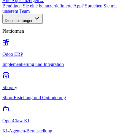
Alle Apps anzeigen
→
Benötigen Sie eine benutzerdefinierte App? Sprechen Sie mit
unserem Team
→
Dienstleistungen
Plattformen
Odoo ERP
Implementierung und Integration
Shopify
Shop-Erstellung und Optimierung
OpenClaw KI
KI-Agenten-Bereitstellung