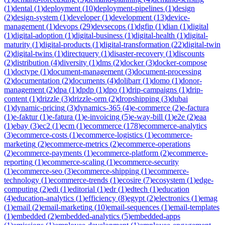
(
1
)
dental
(
1
)
deployment
(
10
)
deployment-pipelines
(
1
)
design
(
2
)
design-system
(
1
)
developer
(
1
)
development
(
13
)
device-
management
(
1
)
devops
(
29
)
devsecops
(
1
)
dgfip
(
1
)
dian
(
1
)
digital
(
1
)
digital-adoption
(
1
)
digital-business
(
1
)
digital-health
(
1
)
digital-
maturity
(
1
)
digital-products
(
1
)
digital-transformation
(
22
)
digital-twin
(
2
)
digital-twins
(
1
)
directquery
(
1
)
disaster-recovery
(
1
)
discounts
(
2
)
distribution
(
4
)
diversity
(
1
)
dms
(
2
)
docker
(
3
)
docker-compose
(
1
)
doctype
(
1
)
document-management
(
3
)
document-processing
(
2
)
documentation
(
2
)
documents
(
4
)
dolibarr
(
1
)
domo
(
1
)
donor-
management
(
2
)
dpa
(
1
)
dpdp
(
1
)
dpo
(
1
)
drip-campaigns
(
1
)
drip-
content
(
1
)
drizzle
(
3
)
drizzle-orm
(
2
)
dropshipping
(
3
)
dubai
(
1
)
dynamic-pricing
(
3
)
dynamics-365
(
4
)
e-commerce
(
2
)
e-factura
(
1
)
e-faktur
(
1
)
e-fatura
(
1
)
e-invoicing
(
5
)
e-way-bill
(
1
)
e2e
(
2
)
eaa
(
1
)
ebay
(
3
)
ec2
(
1
)
ecm
(
1
)
ecommerce
(
178
)
ecommerce-analytics
(
3
)
ecommerce-costs
(
1
)
ecommerce-logistics
(
1
)
ecommerce-
marketing
(
2
)
ecommerce-metrics
(
2
)
ecommerce-operations
(
2
)
ecommerce-payments
(
1
)
ecommerce-platform
(
2
)
ecommerce-
reporting
(
1
)
ecommerce-scaling
(
1
)
ecommerce-security
(
1
)
ecommerce-seo
(
3
)
ecommerce-shipping
(
1
)
ecommerce-
technology
(
1
)
ecommerce-trends
(
1
)
ecosire
(
7
)
ecosystem
(
1
)
edge-
computing
(
2
)
edi
(
1
)
editorial
(
1
)
edr
(
1
)
edtech
(
1
)
education
(
4
)
education-analytics
(
1
)
efficiency
(
8
)
egypt
(
2
)
electronics
(
1
)
emag
(
1
)
email
(
2
)
email-marketing
(
10
)
email-sequences
(
1
)
email-templates
(
1
)
embedded
(
2
)
embedded-analytics
(
5
)
embedded-apps