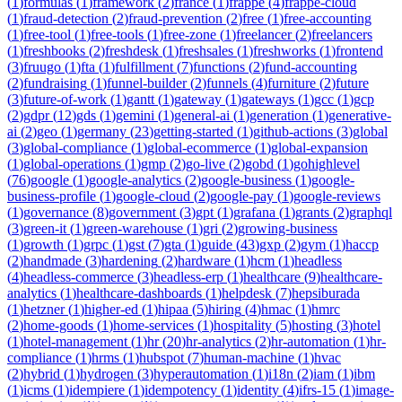
(
1
)
formulas
(
1
)
framework
(
2
)
france
(
1
)
frappe
(
4
)
frappe-cloud
(
1
)
fraud-detection
(
2
)
fraud-prevention
(
2
)
free
(
1
)
free-accounting
(
1
)
free-tool
(
1
)
free-tools
(
1
)
free-zone
(
1
)
freelancer
(
2
)
freelancers
(
1
)
freshbooks
(
2
)
freshdesk
(
1
)
freshsales
(
1
)
freshworks
(
1
)
frontend
(
3
)
fruugo
(
1
)
fta
(
1
)
fulfillment
(
7
)
functions
(
2
)
fund-accounting
(
2
)
fundraising
(
1
)
funnel-builder
(
2
)
funnels
(
4
)
furniture
(
2
)
future
(
3
)
future-of-work
(
1
)
gantt
(
1
)
gateway
(
1
)
gateways
(
1
)
gcc
(
1
)
gcp
(
2
)
gdpr
(
12
)
gds
(
1
)
gemini
(
1
)
general-ai
(
1
)
generation
(
1
)
generative-
ai
(
2
)
geo
(
1
)
germany
(
23
)
getting-started
(
1
)
github-actions
(
3
)
global
(
3
)
global-compliance
(
1
)
global-ecommerce
(
1
)
global-expansion
(
1
)
global-operations
(
1
)
gmp
(
2
)
go-live
(
2
)
gobd
(
1
)
gohighlevel
(
76
)
google
(
1
)
google-analytics
(
2
)
google-business
(
1
)
google-
business-profile
(
1
)
google-cloud
(
2
)
google-pay
(
1
)
google-reviews
(
1
)
governance
(
8
)
government
(
3
)
gpt
(
1
)
grafana
(
1
)
grants
(
2
)
graphql
(
3
)
green-it
(
1
)
green-warehouse
(
1
)
gri
(
2
)
growing-business
(
1
)
growth
(
1
)
grpc
(
1
)
gst
(
7
)
gta
(
1
)
guide
(
43
)
gxp
(
2
)
gym
(
1
)
haccp
(
2
)
handmade
(
3
)
hardening
(
2
)
hardware
(
1
)
hcm
(
1
)
headless
(
4
)
headless-commerce
(
3
)
headless-erp
(
1
)
healthcare
(
9
)
healthcare-
analytics
(
1
)
healthcare-dashboards
(
1
)
helpdesk
(
7
)
hepsiburada
(
1
)
hetzner
(
1
)
higher-ed
(
1
)
hipaa
(
5
)
hiring
(
4
)
hmac
(
1
)
hmrc
(
2
)
home-goods
(
1
)
home-services
(
1
)
hospitality
(
5
)
hosting
(
3
)
hotel
(
1
)
hotel-management
(
1
)
hr
(
20
)
hr-analytics
(
2
)
hr-automation
(
1
)
hr-
compliance
(
1
)
hrms
(
1
)
hubspot
(
7
)
human-machine
(
1
)
hvac
(
2
)
hybrid
(
1
)
hydrogen
(
3
)
hyperautomation
(
1
)
i18n
(
2
)
iam
(
1
)
ibm
(
1
)
icms
(
1
)
idempiere
(
1
)
idempotency
(
1
)
identity
(
4
)
ifrs-15
(
1
)
image-