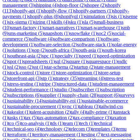
management
(
3
)
shipping
(
4
)
shop-floor
(
2
)
shopee
(
2
)
shopify
(
113
)
shopify-api
(
1
)
shopify-flow
(
1
)
shopify-partners
(
1
)
shopify-
payments
(
1
)
shopify-plus
(
8
)
shopifyql
(
1
)
simulation
(
3
)
sis
(
1
)
sisense
(
1
)
six-sigma
(
1
)
sizing
(
1
)
skills
(
4
)
sku
(
1
)
sla
(
5
)
small-business
(
10
)
smart-factory
(
1
)
smart-narratives
(
1
)
smart-warehouse
(
1
)
smb
(
9
)
sms-marketing
(
5
)
snapshots
(
1
)
snowflake
(
1
)
soc2
(
5
)
social-
commerce
(
5
)
software
(
4
)
software-comparison
(
1
)
software-
development
(
1
)
software-selection
(
2
)
software-stack
(
1
)
solar-energy
(
1
)
solutions
(
1
)
sop
(
2
)
south-africa
(
3
)
south-asia
(
1
)
south-korea
(
1
)
southeast-asia
(
2
)
spc
(
1
)
specialty
(
1
)
speed
(
1
)
speed-optimization
(
2
)
spot
(
1
)
spreadsheets
(
1
)
sql
(
2
)
square
(
1
)
squarespace
(
1
)
ssdlc
(
1
)
ssl
(
2
)
sso
(
2
)
sst
(
1
)
star-schema
(
2
)
startup
(
2
)
state-management
(
1
)
stock-control
(
1
)
store
(
1
)
store-optimization
(
1
)
store-setup
(
2
)
storefront-api
(
3
)
stp
(
1
)
strategy
(
35
)
streaming
(
4
)
stress-test
(
1
)
stress-testing
(
1
)
stripe
(
3
)
structured-data
(
1
)
student-management
(
2
)
student-performance
(
1
)
studio
(
3
)
subscriber
(
1
)
subscription
(
2
)
subscriptions
(
6
)
supplier
(
1
)
supply-chain
(
28
)
support
(
6
)
surveys
(
1
)
sustainability
(
14
)
sustainability-roi
(
1
)
sustainable-ecommerce
(
1
)
sustainable-procurement
(
1
)
sync
(
1
)
tableau
(
3
)
tailwind-css
(
1
)
takealot
(
1
)
talent-acquisition
(
2
)
tally
(
4
)
tally-prime
(
1
)
tanstack
(
1
)
tasks
(
1
)
tax
(
5
)
tax-automation
(
2
)
tax-compliance
(
3
)
taxation
(
1
)
tco
(
5
)
tco-analysis
(
1
)
tds
(
1
)
team
(
1
)
tech
(
1
)
technical
(
1
)
technical-seo
(
4
)
technology
(
2
)
telecom
(
3
)
templates
(
3
)
temu
(
1
)
terraform
(
1
)
territory-management
(
1
)
testing
(
7
)
text-messaging