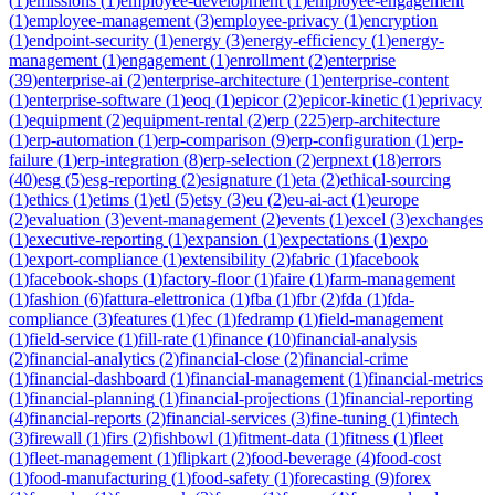
(
1
)
emissions
(
1
)
employee-development
(
1
)
employee-engagement
(
1
)
employee-management
(
3
)
employee-privacy
(
1
)
encryption
(
1
)
endpoint-security
(
1
)
energy
(
3
)
energy-efficiency
(
1
)
energy-
management
(
1
)
engagement
(
1
)
enrollment
(
2
)
enterprise
(
39
)
enterprise-ai
(
2
)
enterprise-architecture
(
1
)
enterprise-content
(
1
)
enterprise-software
(
1
)
eoq
(
1
)
epicor
(
2
)
epicor-kinetic
(
1
)
eprivacy
(
1
)
equipment
(
2
)
equipment-rental
(
2
)
erp
(
225
)
erp-architecture
(
1
)
erp-automation
(
1
)
erp-comparison
(
9
)
erp-configuration
(
1
)
erp-
failure
(
1
)
erp-integration
(
8
)
erp-selection
(
2
)
erpnext
(
18
)
errors
(
40
)
esg
(
5
)
esg-reporting
(
2
)
esignature
(
1
)
eta
(
2
)
ethical-sourcing
(
1
)
ethics
(
1
)
etims
(
1
)
etl
(
5
)
etsy
(
3
)
eu
(
2
)
eu-ai-act
(
1
)
europe
(
2
)
evaluation
(
3
)
event-management
(
2
)
events
(
1
)
excel
(
3
)
exchanges
(
1
)
executive-reporting
(
1
)
expansion
(
1
)
expectations
(
1
)
expo
(
1
)
export-compliance
(
1
)
extensibility
(
2
)
fabric
(
1
)
facebook
(
1
)
facebook-shops
(
1
)
factory-floor
(
1
)
faire
(
1
)
farm-management
(
1
)
fashion
(
6
)
fattura-elettronica
(
1
)
fba
(
1
)
fbr
(
2
)
fda
(
1
)
fda-
compliance
(
3
)
features
(
1
)
fec
(
1
)
fedramp
(
1
)
field-management
(
1
)
field-service
(
1
)
fill-rate
(
1
)
finance
(
10
)
financial-analysis
(
2
)
financial-analytics
(
2
)
financial-close
(
2
)
financial-crime
(
1
)
financial-dashboard
(
1
)
financial-management
(
1
)
financial-metrics
(
1
)
financial-planning
(
1
)
financial-projections
(
1
)
financial-reporting
(
4
)
financial-reports
(
2
)
financial-services
(
3
)
fine-tuning
(
1
)
fintech
(
3
)
firewall
(
1
)
firs
(
2
)
fishbowl
(
1
)
fitment-data
(
1
)
fitness
(
1
)
fleet
(
1
)
fleet-management
(
1
)
flipkart
(
2
)
food-beverage
(
4
)
food-cost
(
1
)
food-manufacturing
(
1
)
food-safety
(
1
)
forecasting
(
9
)
forex