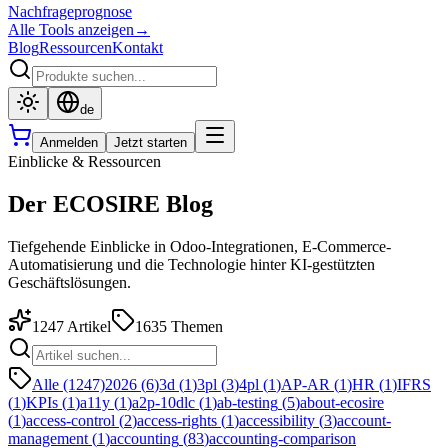
Nachfrageprognose
Alle Tools anzeigen
→
Blog
Ressourcen
Kontakt
de
Anmelden
Jetzt starten
Einblicke & Ressourcen
Der ECOSIRE Blog
Tiefgehende Einblicke in Odoo-Integrationen, E-Commerce-
Automatisierung und die Technologie hinter KI-gestützten
Geschäftslösungen.
1247
Artikel
1635
Themen
Alle (1247)
2026
(
6
)
3d
(
1
)
3pl
(
3
)
4pl
(
1
)
AP-AR
(
1
)
HR
(
1
)
IFRS
(
1
)
KPIs
(
1
)
a11y
(
1
)
a2p-10dlc
(
1
)
ab-testing
(
5
)
about-ecosire
(
1
)
access-control
(
2
)
access-rights
(
1
)
accessibility
(
3
)
account-
management
(
1
)
accounting
(
83
)
accounting-comparison