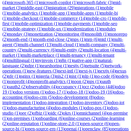
(
4
)
microsoft-365
(
1
)
microsoft-copilot
(
1
)
microsoft-fabric
(
3
)
mid-
market
(
3
)
middle-east
(
3
)
migration
(
29
)
migrations
(
1
)
mobile
(
1
)
mobile-analytics
(
1
)
mobile-app
(
1
)
mobile-apps
(
1
)
mobile-bi
(
1
)
mobile-checkout
(
1
)
mobile-commerce
(
14
)
mobile-cro
(
1
)
mobile-
first
(
1
)
mobile-optimization
(
1
)
mobile-payments
(
1
)
mobile-seo
(
1
)
mobile-strategy
(
1
)
mobile-ux
(
1
)
modernization
(
1
)
modules
(
2
)
monday
(
3
)
monetization
(
2
)
monitoring
(
8
)
monolith
(
1
)
monorepo
(
2
)
month-end
(
1
)
month-end-close
(
2
)
mps
(
1
)
mrp
(
6
)
mtd
(
1
)
multi-
agent
(
5
)
multi-channel
(
13
)
multi-cloud
(
1
)
multi-company
(
3
)
multi-
country
(
2
)
multi-currency
(
6
)
multi-entity
(
2
)
multi-location
(
4
)
multi-
market
(
1
)
multi-marketplace
(
1
)
multi-tenancy
(
1
)
multi-tenant
(
4
)
multilingual
(
1
)
myinvois
(
1
)
n8n
(
1
)
native-app
(
1
)
natural-
language
(
2
)
ndpr
(
1
)
nearshoring
(
1
)
nestjs
(
5
)
netsuite
(
5
)
network-
operations
(
1
)
new-features
(
3
)
next-intl
(
1
)
next-js
(
1
)
nextjs
(
4
)
nexus
(
2
)
nfe
(
1
)
nginx
(
1
)
nigeria
(
3
)
nis2
(
1
)
nist
(
1
)
nlp
(
1
)
no-code
(
6
)
nodejs
(
1
)
nonprofit
(
4
)
nonprofit-analytics
(
1
)
noon
(
2
)
nps
(
1
)
oauth
(
1
)
oauth2
(
2
)
observability
(
4
)
occupancy
(
1
)
ocr
(
2
)
odoo
(
446
)
odoo
19
(
1
)
odoo versions
(
1
)
odoo-17
(
1
)
odoo-18
(
1
)
odoo-19
(
16
)
odoo-
accounting
(
6
)
odoo-crm
(
5
)
odoo-development
(
8
)
odoo-
implementation
(
1
)
odoo-integration
(
1
)
odoo-inventory
(
5
)
odoo-iot
(
1
)
odoo-manufacturing
(
4
)
odoo-modules
(
1
)
odoo-pos
(
1
)
odoo-
studio
(
1
)
oee
(
2
)
ofbiz
(
1
)
oidc
(
2
)
okrs
(
1
)
omnichannel
(
4
)
on-premise
(
1
)
on-premises
(
1
)
onboarding
(
6
)
online-courses
(
2
)
online-learning
(
2
)
online-reputation
(
1
)
online-store-2.0
(
1
)
open-source
(
6
)
open-
source-bi
(
1
)
open-source-erp
(
13
)
openai
(
1
)
openclaw
(
85
)
operations