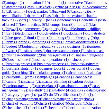
(
3
)
autogen
(
2
)
automation
(
119
)
automl
(
1
)
automotive
(
5
)
autonomous
(
2
)
awareness
(
1
)
aws
(
10
)
axelor
(
2
)
azure
(
4
)
b2b
(
18
)
b2b-ecommerce
(
1
)
b2b-selling
(
1
)
back-market
(
1
)
backend
(
6
)
backup
(
2
)
bank-
reconciliation
(
1
)
barcode
(
1
)
bas
(
1
)
batch-processing
(
1
)
batch-
tracking
(
2
)
bcrs
(
1
)
beauty
(
1
)
bee
(
1
)
benchmarks
(
1
)
benefits
(
1
)
best-
of-breed
(
1
)
best-practices
(
6
)
bi-comparison
(
8
)
bi-tools
(
1
)
bias
(
1
)
big-4
(
1
)
bigcommerce
(
3
)
bigquery
(
1
)
billable-hours
(
1
)
billing
(
7
)
bir
(
1
)
black-friday
(
1
)
block-editor
(
1
)
blockchain
(
1
)
blog-strategy
(
1
)
blue-green
(
1
)
bmf
(
1
)
bom
(
2
)
booking
(
5
)
bookkeeping
(
9
)
bpa
(
1
)
bpm
(
1
)
brand
(
2
)
branding
(
1
)
brazil
(
2
)
breach-notification
(
1
)
bss
(
1
)
budget
(
3
)
budgeting
(
6
)
build-vs-buy
(
3
)
business
(
13
)
business
software
(
1
)
business-apps
(
1
)
business-automation
(
1
)
business-case
(
2
)
business-continuity
(
2
)
business-growth
(
1
)
business-intelligence
(
26
)
business-one
(
1
)
business-operations
(
1
)
business-plan
(
1
)
business-process
(
8
)
business-processes
(
1
)
business-software
(
1
)
business-strategy
(
12
)
business-tools
(
2
)
buyer-portal
(
1
)
buyers-
guide
(
1
)
caching
(
6
)
calculation-groups
(
1
)
calculators
(
1
)
calendar
(
3
)
california
(
1
)
cam
(
1
)
campaigns
(
4
)
canada
(
1
)
canada-hst
(
1
)
canary
(
1
)
capacity
(
2
)
capacity-planning
(
2
)
carbon-footprint
(
2
)
carbon-tracking
(
3
)
career-plans
(
1
)
cart-abandonment
(
2
)
case-
management
(
2
)
case-study
(
11
)
cash-flow
(
4
)
catalog
(
2
)
catalog-sync
(
1
)
category-pages
(
1
)
ccpa
(
2
)
cdn
(
2
)
certification
(
2
)
cfdi
(
1
)
cfo
(
2
)
change-management
(
6
)
channel-manager
(
1
)
chargebacks
(
1
)
chart-of-accounts
(
3
)
charts
(
1
)
chatbot
(
6
)
chatbots
(
1
)
chatgpt
(
2
)
cheat-sheet
(
1
)
checklist
(
7
)
checkout
(
2
)
checkout-optimization