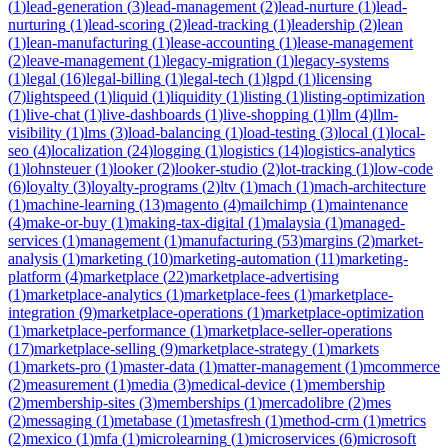
(
1
)
lead-generation
(
3
)
lead-management
(
2
)
lead-nurture
(
1
)
lead-
nurturing
(
1
)
lead-scoring
(
2
)
lead-tracking
(
1
)
leadership
(
2
)
lean
(
1
)
lean-manufacturing
(
1
)
lease-accounting
(
1
)
lease-management
(
2
)
leave-management
(
1
)
legacy-migration
(
1
)
legacy-systems
(
1
)
legal
(
16
)
legal-billing
(
1
)
legal-tech
(
1
)
lgpd
(
1
)
licensing
(
7
)
lightspeed
(
1
)
liquid
(
1
)
liquidity
(
1
)
listing
(
1
)
listing-optimization
(
1
)
live-chat
(
1
)
live-dashboards
(
1
)
live-shopping
(
1
)
llm
(
4
)
llm-
visibility
(
1
)
lms
(
3
)
load-balancing
(
1
)
load-testing
(
3
)
local
(
1
)
local-
seo
(
4
)
localization
(
24
)
logging
(
1
)
logistics
(
14
)
logistics-analytics
(
1
)
lohnsteuer
(
1
)
looker
(
2
)
looker-studio
(
2
)
lot-tracking
(
1
)
low-code
(
6
)
loyalty
(
3
)
loyalty-programs
(
2
)
ltv
(
1
)
mach
(
1
)
mach-architecture
(
1
)
machine-learning
(
13
)
magento
(
4
)
mailchimp
(
1
)
maintenance
(
4
)
make-or-buy
(
1
)
making-tax-digital
(
1
)
malaysia
(
1
)
managed-
services
(
1
)
management
(
1
)
manufacturing
(
53
)
margins
(
2
)
market-
analysis
(
1
)
marketing
(
10
)
marketing-automation
(
11
)
marketing-
platform
(
4
)
marketplace
(
22
)
marketplace-advertising
(
1
)
marketplace-analytics
(
1
)
marketplace-fees
(
1
)
marketplace-
integration
(
9
)
marketplace-operations
(
1
)
marketplace-optimization
(
1
)
marketplace-performance
(
1
)
marketplace-seller-operations
(
17
)
marketplace-selling
(
9
)
marketplace-strategy
(
1
)
markets
(
1
)
markets-pro
(
1
)
master-data
(
1
)
matter-management
(
1
)
mcommerce
(
2
)
measurement
(
1
)
media
(
3
)
medical-device
(
1
)
membership
(
2
)
membership-sites
(
3
)
memberships
(
1
)
mercadolibre
(
2
)
mes
(
2
)
messaging
(
1
)
metabase
(
1
)
metasfresh
(
1
)
method-crm
(
1
)
metrics
(
2
)
mexico
(
1
)
mfa
(
1
)
microlearning
(
1
)
microservices
(
6
)
microsoft