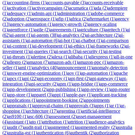
(
1
)
accounting-firms
(
1
)
accounts-payable
(
3
)
accounts-receivable
(
1
)
activation
(
1
)
activecampaign
(
2
)
acumatica
(
1
)
ada
(
2
)
adempiere
(
1
)
adequacy
(
1
)
admin-api
(
1
)
administration
(
1
)
adobe-commerce
(
2
)
adoption
(
2
)
aerospace
(
1
)
afip
(
1
)
africa
(
2
)
aftermarket
(
1
)
agency
(
13
)
agency-automation
(
1
)
agency-growth
(
2
)
agency-scaling
(
1
)
agentforce
(
1
)
agile
(
2
)
agreements
(
1
)
agriculture
(
3
)
agritech
(
1
)
ai
(
62
)
ai-agent
(
1
)
ai-agents
(
38
)
ai-analytics
(
2
)
ai-architecture
(
2
)
ai-
assistants
(
1
)
ai-automation
(
6
)
ai-bot
(
1
)
ai-chatbot
(
1
)
ai-comparison
(
1
)
ai-content
(
1
)
ai-development
(
1
)
ai-ethics
(
1
)
ai-frameworks
(
2
)
ai-
investment
(
1
)
ai-queries
(
1
)
ai-search
(
3
)
ai-security
(
1
)
ai-testing
(
1
)
ai-threats
(
1
)
alerting
(
2
)
alexa
(
1
)
alibaba
(
1
)
aliexpress
(
1
)
all-in-one
(
2
)
allegro
(
2
)
amazon
(
7
)
amazon-ads
(
1
)
amazon-ppc
(
1
)
amazon-
seller
(
1
)
aml
(
1
)
analytics
(
40
)
announcement
(
1
)
anomaly-detection
(
1
)
answer-engine-optimization
(
1
)
aov
(
1
)
ap-automation
(
1
)
apache
(
1
)
apcs
(
1
)
api
(
22
)
api-economy
(
1
)
api-first
(
2
)
api-gateway
(
1
)
api-
integration
(
3
)
api-security
(
2
)
apm
(
1
)
app-bridge
(
1
)
app-commerce
(
1
)
app-development
(
2
)
app-publishing
(
1
)
app-review
(
1
)
app-router
(
1
)
app-store
(
1
)
apparel
(
3
)
appi
(
1
)
apple-pay
(
1
)
applicant-tracking
(
1
)
applications
(
1
)
appointment-booking
(
2
)
appointments
(
1
)
appraisals
(
1
)
approval-chains
(
1
)
approvals
(
3
)
apps
(
1
)
ar
(
1
)
ar-
shopping
(
1
)
architecture
(
17
)
argentina
(
1
)
artificial-intelligence
(
2
)
as9100
(
1
)
asc-606
(
3
)
assessment
(
2
)
asset-management
(
4
)
assistant
(
1
)
ato
(
1
)
attribution
(
1
)
attrition
(
1
)
audience-analytics
(
1
)
audit
(
7
)
audit-trail
(
1
)
augmented
(
1
)
augmented-reality
(
2
)
australia
(
2
)
australia-gst
(
1
)
authentication
(
6
)
authentik
(
2
)
authorization