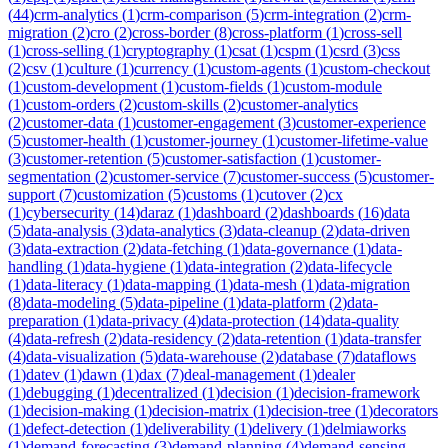
(
44
)
crm-analytics
(
1
)
crm-comparison
(
5
)
crm-integration
(
2
)
crm-
migration
(
2
)
cro
(
2
)
cross-border
(
8
)
cross-platform
(
1
)
cross-sell
(
1
)
cross-selling
(
1
)
cryptography
(
1
)
csat
(
1
)
cspm
(
1
)
csrd
(
3
)
css
(
2
)
csv
(
1
)
culture
(
1
)
currency
(
1
)
custom-agents
(
1
)
custom-checkout
(
1
)
custom-development
(
1
)
custom-fields
(
1
)
custom-module
(
1
)
custom-orders
(
2
)
custom-skills
(
2
)
customer-analytics
(
2
)
customer-data
(
1
)
customer-engagement
(
3
)
customer-experience
(
5
)
customer-health
(
1
)
customer-journey
(
1
)
customer-lifetime-value
(
3
)
customer-retention
(
5
)
customer-satisfaction
(
1
)
customer-
segmentation
(
2
)
customer-service
(
7
)
customer-success
(
5
)
customer-
support
(
7
)
customization
(
5
)
customs
(
1
)
cutover
(
2
)
cx
(
1
)
cybersecurity
(
14
)
daraz
(
1
)
dashboard
(
2
)
dashboards
(
16
)
data
(
5
)
data-analysis
(
3
)
data-analytics
(
3
)
data-cleanup
(
2
)
data-driven
(
3
)
data-extraction
(
2
)
data-fetching
(
1
)
data-governance
(
1
)
data-
handling
(
1
)
data-hygiene
(
1
)
data-integration
(
2
)
data-lifecycle
(
1
)
data-literacy
(
1
)
data-mapping
(
1
)
data-mesh
(
1
)
data-migration
(
8
)
data-modeling
(
5
)
data-pipeline
(
1
)
data-platform
(
2
)
data-
preparation
(
1
)
data-privacy
(
4
)
data-protection
(
14
)
data-quality
(
4
)
data-refresh
(
2
)
data-residency
(
2
)
data-retention
(
1
)
data-transfer
(
4
)
data-visualization
(
5
)
data-warehouse
(
2
)
database
(
7
)
dataflows
(
1
)
datev
(
1
)
dawn
(
1
)
dax
(
7
)
deal-management
(
1
)
dealer
(
1
)
debugging
(
1
)
decentralized
(
1
)
decision
(
1
)
decision-framework
(
1
)
decision-making
(
1
)
decision-matrix
(
1
)
decision-tree
(
1
)
decorators
(
1
)
defect-detection
(
1
)
deliverability
(
1
)
delivery
(
1
)
delmiaworks
(
1
)
demand-forecasting
(
3
)
demand-planning
(
4
)
demand-sensing