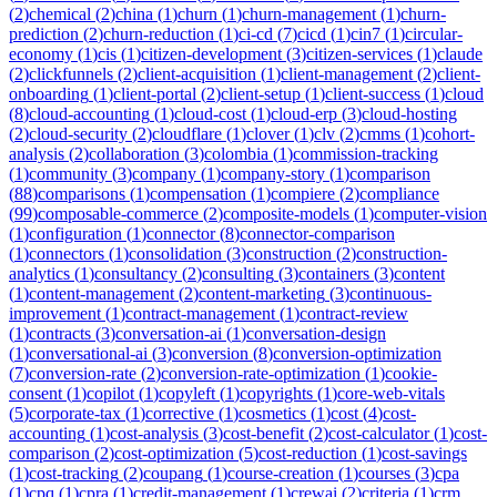
(
2
)
chemical
(
2
)
china
(
1
)
churn
(
1
)
churn-management
(
1
)
churn-
prediction
(
2
)
churn-reduction
(
1
)
ci-cd
(
7
)
cicd
(
1
)
cin7
(
1
)
circular-
economy
(
1
)
cis
(
1
)
citizen-development
(
3
)
citizen-services
(
1
)
claude
(
2
)
clickfunnels
(
2
)
client-acquisition
(
1
)
client-management
(
2
)
client-
onboarding
(
1
)
client-portal
(
2
)
client-setup
(
1
)
client-success
(
1
)
cloud
(
8
)
cloud-accounting
(
1
)
cloud-cost
(
1
)
cloud-erp
(
3
)
cloud-hosting
(
2
)
cloud-security
(
2
)
cloudflare
(
1
)
clover
(
1
)
clv
(
2
)
cmms
(
1
)
cohort-
analysis
(
2
)
collaboration
(
3
)
colombia
(
1
)
commission-tracking
(
1
)
community
(
3
)
company
(
1
)
company-story
(
1
)
comparison
(
88
)
comparisons
(
1
)
compensation
(
1
)
compiere
(
2
)
compliance
(
99
)
composable-commerce
(
2
)
composite-models
(
1
)
computer-vision
(
1
)
configuration
(
1
)
connector
(
8
)
connector-comparison
(
1
)
connectors
(
1
)
consolidation
(
3
)
construction
(
2
)
construction-
analytics
(
1
)
consultancy
(
2
)
consulting
(
3
)
containers
(
3
)
content
(
1
)
content-management
(
2
)
content-marketing
(
3
)
continuous-
improvement
(
1
)
contract-management
(
1
)
contract-review
(
1
)
contracts
(
3
)
conversation-ai
(
1
)
conversation-design
(
1
)
conversational-ai
(
3
)
conversion
(
8
)
conversion-optimization
(
7
)
conversion-rate
(
2
)
conversion-rate-optimization
(
1
)
cookie-
consent
(
1
)
copilot
(
1
)
copyleft
(
1
)
copyrights
(
1
)
core-web-vitals
(
5
)
corporate-tax
(
1
)
corrective
(
1
)
cosmetics
(
1
)
cost
(
4
)
cost-
accounting
(
1
)
cost-analysis
(
3
)
cost-benefit
(
2
)
cost-calculator
(
1
)
cost-
comparison
(
2
)
cost-optimization
(
5
)
cost-reduction
(
1
)
cost-savings
(
1
)
cost-tracking
(
2
)
coupang
(
1
)
course-creation
(
1
)
courses
(
3
)
cpa
(
1
)
cpq
(
1
)
cpra
(
1
)
credit-management
(
1
)
crewai
(
2
)
criteria
(
1
)
crm