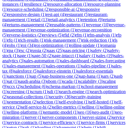
instances
(
1
)
resilience
(
2
)
resource-allocation
(
1
)
resource-planning
(
1
)
resource-scheduling
(
2
)
responsible-ai
(
2
)
responsive
(
2
)
responsive-design
(
1
)
rest-api
(
4
)
restaurant
(
5
)
restaurant-
management
(
1
)
retail
(
13
)
retail-analytics
(
1
)
retention
(
9
)
returns
(
4
)
returns-management
(
2
)
reusable-patterns
(
1
)
revenue
(
10
)
revenue-
management
(
1
)
revenue-optimization
(
1
)
revenue-recognition
(
5
)
reverse-logistics
(
2
)
reviews
(
5
)
rfid
(
2
)
rfm
(
1
)
rfm-analysis
(
1
)
rfp
(
1
)
rfq
(
1
)
rich-results
(
1
)
risk-management
(
7
)
risk-reduction
(
1
)
rls
(
4
)
rohs
(
1
)
roi
(
34
)
roi-optimization
(
1
)
rolling-update
(
1
)
romania
(
1
)
rpa
(
3
)
rsc
(
2
)
russia
(
2
)
saas
(
25
)
saas-pricing
(
1
)
safety
(
2
)
safety-
stock
(
1
)
sage
(
1
)
sage-50
(
2
)
sage-intacct
(
1
)
salary
(
1
)
sales
(
19
)
sales-
analytics
(
3
)
sales-automation
(
1
)
sales-dashboard
(
2
)
sales-forecasting
(
1
)
sales-management
(
1
)
sales-operations
(
1
)
sales-pipeline
(
1
)
sales-
tax
(
8
)
salesforce
(
5
)
salesforce-einstein
(
1
)
salesforce-essentials
(
1
)
sanctions
(
1
)
sap
(
5
)
sap-business-one
(
2
)
sap-hana
(
1
)
sars
(
2
)
sasb
(
1
)
sat
(
1
)
saudi-arabia
(
3
)
sbom
(
1
)
scada
(
1
)
scalability
(
3
)
scaling
(
9
)
sccs
(
2
)
scheduling
(
6
)
schema-markup
(
1
)
school-management
(
1
)
screening
(
1
)
scrum
(
1
)
sdi
(
1
)
search-engine
(
1
)
search-optimization
(
2
)
seasonal-collections
(
1
)
security
(
36
)
security-training
(
1
)
segmentation
(
2
)
selection
(
1
)
self-evolving
(
1
)
self-hosted
(
1
)
self-
service
(
2
)
self-service-bi
(
2
)
seller-metrics
(
1
)
selling
(
1
)
selling-online
(
1
)
selling-platforms
(
1
)
semantic-model
(
1
)
seo
(
16
)
seo-audit
(
1
)
seo-
migration
(
1
)
server
(
1
)
server-components
(
1
)
server-sizing
(
2
)
service
(
1
)
service-contracts
(
1
)
service-efficiency
(
1
)
service-firms
(
1
)
services
(
1
)
setup
(
2
)
sgk
(
1
)
sharding
(
1
)
sharepoint
(
1
)
shein
(
1
)
shift-