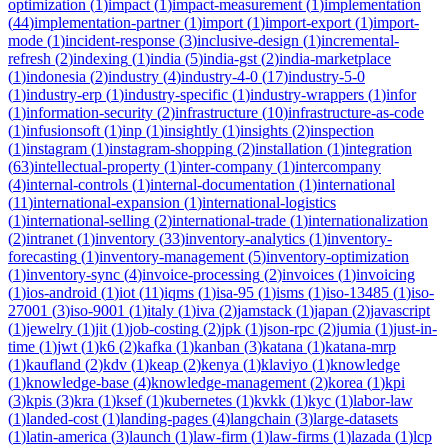
optimization
(
1
)
impact
(
1
)
impact-measurement
(
1
)
implementation
(
44
)
implementation-partner
(
1
)
import
(
1
)
import-export
(
1
)
import-
mode
(
1
)
incident-response
(
3
)
inclusive-design
(
1
)
incremental-
refresh
(
2
)
indexing
(
1
)
india
(
5
)
india-gst
(
2
)
india-marketplace
(
1
)
indonesia
(
2
)
industry
(
4
)
industry-4-0
(
17
)
industry-5-0
(
1
)
industry-erp
(
1
)
industry-specific
(
1
)
industry-wrappers
(
1
)
infor
(
1
)
information-security
(
2
)
infrastructure
(
10
)
infrastructure-as-code
(
1
)
infusionsoft
(
1
)
inp
(
1
)
insightly
(
1
)
insights
(
2
)
inspection
(
1
)
instagram
(
1
)
instagram-shopping
(
2
)
installation
(
1
)
integration
(
63
)
intellectual-property
(
1
)
inter-company
(
1
)
intercompany
(
4
)
internal-controls
(
1
)
internal-documentation
(
1
)
international
(
11
)
international-expansion
(
1
)
international-logistics
(
1
)
international-selling
(
2
)
international-trade
(
1
)
internationalization
(
2
)
intranet
(
1
)
inventory
(
33
)
inventory-analytics
(
1
)
inventory-
forecasting
(
1
)
inventory-management
(
5
)
inventory-optimization
(
1
)
inventory-sync
(
4
)
invoice-processing
(
2
)
invoices
(
1
)
invoicing
(
1
)
ios-android
(
1
)
iot
(
11
)
iqms
(
1
)
isa-95
(
1
)
isms
(
1
)
iso-13485
(
1
)
iso-
27001
(
3
)
iso-9001
(
1
)
italy
(
1
)
iva
(
2
)
jamstack
(
1
)
japan
(
2
)
javascript
(
1
)
jewelry
(
1
)
jit
(
1
)
job-costing
(
2
)
jpk
(
1
)
json-rpc
(
2
)
jumia
(
1
)
just-in-
time
(
1
)
jwt
(
1
)
k6
(
2
)
kafka
(
1
)
kanban
(
3
)
katana
(
1
)
katana-mrp
(
1
)
kaufland
(
2
)
kdv
(
1
)
keap
(
2
)
kenya
(
1
)
klaviyo
(
1
)
knowledge
(
1
)
knowledge-base
(
4
)
knowledge-management
(
2
)
korea
(
1
)
kpi
(
3
)
kpis
(
3
)
kra
(
1
)
ksef
(
1
)
kubernetes
(
1
)
kvkk
(
1
)
kyc
(
1
)
labor-law
(
1
)
landed-cost
(
1
)
landing-pages
(
4
)
langchain
(
3
)
large-datasets
(
1
)
latin-america
(
3
)
launch
(
1
)
law-firm
(
1
)
law-firms
(
1
)
lazada
(
1
)
lcp