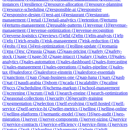
instances
(
1
)
resilience
(
2
)
resource-allocation
(
1
)
resource-planning
(
1
)
resource-scheduling
(
2
)
responsible-ai
(
2
)
responsive
(
2
)
responsive-design
(
1
)
rest-api
(
4
)
restaurant
(
5
)
restaurant-
management
(
1
)
retail
(
13
)
retail-analytics
(
1
)
retention
(
9
)
returns
(
4
)
returns-management
(
2
)
reusable-patterns
(
1
)
revenue
(
10
)
revenue-
management
(
1
)
revenue-optimization
(
1
)
revenue-recognition
(
5
)
reverse-logistics
(
2
)
reviews
(
5
)
rfid
(
2
)
rfm
(
1
)
rfm-analysis
(
1
)
rfp
(
1
)
rfq
(
1
)
rich-results
(
1
)
risk-management
(
7
)
risk-reduction
(
1
)
rls
(
4
)
rohs
(
1
)
roi
(
34
)
roi-optimization
(
1
)
rolling-update
(
1
)
romania
(
1
)
rpa
(
3
)
rsc
(
2
)
russia
(
2
)
saas
(
25
)
saas-pricing
(
1
)
safety
(
2
)
safety-
stock
(
1
)
sage
(
1
)
sage-50
(
2
)
sage-intacct
(
1
)
salary
(
1
)
sales
(
19
)
sales-
analytics
(
3
)
sales-automation
(
1
)
sales-dashboard
(
2
)
sales-forecasting
(
1
)
sales-management
(
1
)
sales-operations
(
1
)
sales-pipeline
(
1
)
sales-
tax
(
8
)
salesforce
(
5
)
salesforce-einstein
(
1
)
salesforce-essentials
(
1
)
sanctions
(
1
)
sap
(
5
)
sap-business-one
(
2
)
sap-hana
(
1
)
sars
(
2
)
sasb
(
1
)
sat
(
1
)
saudi-arabia
(
3
)
sbom
(
1
)
scada
(
1
)
scalability
(
3
)
scaling
(
9
)
sccs
(
2
)
scheduling
(
6
)
schema-markup
(
1
)
school-management
(
1
)
screening
(
1
)
scrum
(
1
)
sdi
(
1
)
search-engine
(
1
)
search-optimization
(
2
)
seasonal-collections
(
1
)
security
(
36
)
security-training
(
1
)
segmentation
(
2
)
selection
(
1
)
self-evolving
(
1
)
self-hosted
(
1
)
self-
service
(
2
)
self-service-bi
(
2
)
seller-metrics
(
1
)
selling
(
1
)
selling-online
(
1
)
selling-platforms
(
1
)
semantic-model
(
1
)
seo
(
16
)
seo-audit
(
1
)
seo-
migration
(
1
)
server
(
1
)
server-components
(
1
)
server-sizing
(
2
)
service
(
1
)
service-contracts
(
1
)
service-efficiency
(
1
)
service-firms
(
1
)
services
(
1
)
setup
(
2
)
sgk
(
1
)
sharding
(
1
)
sharepoint
(
1
)
shein
(
1
)
shift-