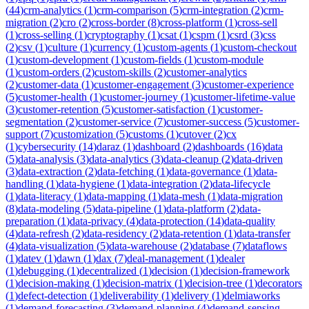
(
44
)
crm-analytics
(
1
)
crm-comparison
(
5
)
crm-integration
(
2
)
crm-
migration
(
2
)
cro
(
2
)
cross-border
(
8
)
cross-platform
(
1
)
cross-sell
(
1
)
cross-selling
(
1
)
cryptography
(
1
)
csat
(
1
)
cspm
(
1
)
csrd
(
3
)
css
(
2
)
csv
(
1
)
culture
(
1
)
currency
(
1
)
custom-agents
(
1
)
custom-checkout
(
1
)
custom-development
(
1
)
custom-fields
(
1
)
custom-module
(
1
)
custom-orders
(
2
)
custom-skills
(
2
)
customer-analytics
(
2
)
customer-data
(
1
)
customer-engagement
(
3
)
customer-experience
(
5
)
customer-health
(
1
)
customer-journey
(
1
)
customer-lifetime-value
(
3
)
customer-retention
(
5
)
customer-satisfaction
(
1
)
customer-
segmentation
(
2
)
customer-service
(
7
)
customer-success
(
5
)
customer-
support
(
7
)
customization
(
5
)
customs
(
1
)
cutover
(
2
)
cx
(
1
)
cybersecurity
(
14
)
daraz
(
1
)
dashboard
(
2
)
dashboards
(
16
)
data
(
5
)
data-analysis
(
3
)
data-analytics
(
3
)
data-cleanup
(
2
)
data-driven
(
3
)
data-extraction
(
2
)
data-fetching
(
1
)
data-governance
(
1
)
data-
handling
(
1
)
data-hygiene
(
1
)
data-integration
(
2
)
data-lifecycle
(
1
)
data-literacy
(
1
)
data-mapping
(
1
)
data-mesh
(
1
)
data-migration
(
8
)
data-modeling
(
5
)
data-pipeline
(
1
)
data-platform
(
2
)
data-
preparation
(
1
)
data-privacy
(
4
)
data-protection
(
14
)
data-quality
(
4
)
data-refresh
(
2
)
data-residency
(
2
)
data-retention
(
1
)
data-transfer
(
4
)
data-visualization
(
5
)
data-warehouse
(
2
)
database
(
7
)
dataflows
(
1
)
datev
(
1
)
dawn
(
1
)
dax
(
7
)
deal-management
(
1
)
dealer
(
1
)
debugging
(
1
)
decentralized
(
1
)
decision
(
1
)
decision-framework
(
1
)
decision-making
(
1
)
decision-matrix
(
1
)
decision-tree
(
1
)
decorators
(
1
)
defect-detection
(
1
)
deliverability
(
1
)
delivery
(
1
)
delmiaworks
(
1
)
demand-forecasting
(
3
)
demand-planning
(
4
)
demand-sensing