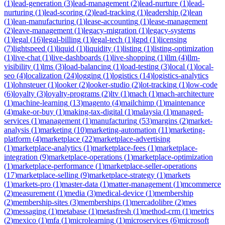
(
1
)
lead-generation
(
3
)
lead-management
(
2
)
lead-nurture
(
1
)
lead-
nurturing
(
1
)
lead-scoring
(
2
)
lead-tracking
(
1
)
leadership
(
2
)
lean
(
1
)
lean-manufacturing
(
1
)
lease-accounting
(
1
)
lease-management
(
2
)
leave-management
(
1
)
legacy-migration
(
1
)
legacy-systems
(
1
)
legal
(
16
)
legal-billing
(
1
)
legal-tech
(
1
)
lgpd
(
1
)
licensing
(
7
)
lightspeed
(
1
)
liquid
(
1
)
liquidity
(
1
)
listing
(
1
)
listing-optimization
(
1
)
live-chat
(
1
)
live-dashboards
(
1
)
live-shopping
(
1
)
llm
(
4
)
llm-
visibility
(
1
)
lms
(
3
)
load-balancing
(
1
)
load-testing
(
3
)
local
(
1
)
local-
seo
(
4
)
localization
(
24
)
logging
(
1
)
logistics
(
14
)
logistics-analytics
(
1
)
lohnsteuer
(
1
)
looker
(
2
)
looker-studio
(
2
)
lot-tracking
(
1
)
low-code
(
6
)
loyalty
(
3
)
loyalty-programs
(
2
)
ltv
(
1
)
mach
(
1
)
mach-architecture
(
1
)
machine-learning
(
13
)
magento
(
4
)
mailchimp
(
1
)
maintenance
(
4
)
make-or-buy
(
1
)
making-tax-digital
(
1
)
malaysia
(
1
)
managed-
services
(
1
)
management
(
1
)
manufacturing
(
53
)
margins
(
2
)
market-
analysis
(
1
)
marketing
(
10
)
marketing-automation
(
11
)
marketing-
platform
(
4
)
marketplace
(
22
)
marketplace-advertising
(
1
)
marketplace-analytics
(
1
)
marketplace-fees
(
1
)
marketplace-
integration
(
9
)
marketplace-operations
(
1
)
marketplace-optimization
(
1
)
marketplace-performance
(
1
)
marketplace-seller-operations
(
17
)
marketplace-selling
(
9
)
marketplace-strategy
(
1
)
markets
(
1
)
markets-pro
(
1
)
master-data
(
1
)
matter-management
(
1
)
mcommerce
(
2
)
measurement
(
1
)
media
(
3
)
medical-device
(
1
)
membership
(
2
)
membership-sites
(
3
)
memberships
(
1
)
mercadolibre
(
2
)
mes
(
2
)
messaging
(
1
)
metabase
(
1
)
metasfresh
(
1
)
method-crm
(
1
)
metrics
(
2
)
mexico
(
1
)
mfa
(
1
)
microlearning
(
1
)
microservices
(
6
)
microsoft