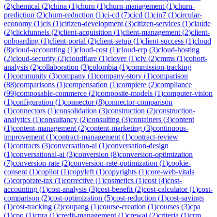
(
2
)
chemical
(
2
)
china
(
1
)
churn
(
1
)
churn-management
(
1
)
churn-
prediction
(
2
)
churn-reduction
(
1
)
ci-cd
(
7
)
cicd
(
1
)
cin7
(
1
)
circular-
economy
(
1
)
cis
(
1
)
citizen-development
(
3
)
citizen-services
(
1
)
claude
(
2
)
clickfunnels
(
2
)
client-acquisition
(
1
)
client-management
(
2
)
client-
onboarding
(
1
)
client-portal
(
2
)
client-setup
(
1
)
client-success
(
1
)
cloud
(
8
)
cloud-accounting
(
1
)
cloud-cost
(
1
)
cloud-erp
(
3
)
cloud-hosting
(
2
)
cloud-security
(
2
)
cloudflare
(
1
)
clover
(
1
)
clv
(
2
)
cmms
(
1
)
cohort-
analysis
(
2
)
collaboration
(
3
)
colombia
(
1
)
commission-tracking
(
1
)
community
(
3
)
company
(
1
)
company-story
(
1
)
comparison
(
88
)
comparisons
(
1
)
compensation
(
1
)
compiere
(
2
)
compliance
(
99
)
composable-commerce
(
2
)
composite-models
(
1
)
computer-vision
(
1
)
configuration
(
1
)
connector
(
8
)
connector-comparison
(
1
)
connectors
(
1
)
consolidation
(
3
)
construction
(
2
)
construction-
analytics
(
1
)
consultancy
(
2
)
consulting
(
3
)
containers
(
3
)
content
(
1
)
content-management
(
2
)
content-marketing
(
3
)
continuous-
improvement
(
1
)
contract-management
(
1
)
contract-review
(
1
)
contracts
(
3
)
conversation-ai
(
1
)
conversation-design
(
1
)
conversational-ai
(
3
)
conversion
(
8
)
conversion-optimization
(
7
)
conversion-rate
(
2
)
conversion-rate-optimization
(
1
)
cookie-
consent
(
1
)
copilot
(
1
)
copyleft
(
1
)
copyrights
(
1
)
core-web-vitals
(
5
)
corporate-tax
(
1
)
corrective
(
1
)
cosmetics
(
1
)
cost
(
4
)
cost-
accounting
(
1
)
cost-analysis
(
3
)
cost-benefit
(
2
)
cost-calculator
(
1
)
cost-
comparison
(
2
)
cost-optimization
(
5
)
cost-reduction
(
1
)
cost-savings
(
1
)
cost-tracking
(
2
)
coupang
(
1
)
course-creation
(
1
)
courses
(
3
)
cpa
(
1
)
cpq
(
1
)
cpra
(
1
)
credit-management
(
1
)
crewai
(
2
)
criteria
(
1
)
crm