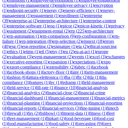
(
1
)
emissions
(
1
)
employee-development
(
1
)
employee-engagement
(
1
)
employee-management
(
3
)
employee-privacy
(
1
)
encryption
(
1
)
endpoint-security
(
1
)
energy
(
3
)
energy-efficiency
(
1
)
energy-
management
(
1
)
engagement
(
1
)
enrollment
(
2
)
enterprise
(
39
)
enterprise-ai
(
2
)
enterprise-architecture
(
1
)
enterprise-content
(
1
)
enterprise-software
(
1
)
eoq
(
1
)
epicor
(
2
)
epicor-kinetic
(
1
)
eprivacy
(
1
)
equipment
(
2
)
equipment-rental
(
2
)
erp
(
225
)
erp-architecture
(
1
)
erp-automation
(
1
)
erp-comparison
(
9
)
erp-configuration
(
1
)
erp-
failure
(
1
)
erp-integration
(
8
)
erp-selection
(
2
)
erpnext
(
18
)
errors
(
40
)
esg
(
5
)
esg-reporting
(
2
)
esignature
(
1
)
eta
(
2
)
ethical-sourcing
(
1
)
ethics
(
1
)
etims
(
1
)
etl
(
5
)
etsy
(
3
)
eu
(
2
)
eu-ai-act
(
1
)
europe
(
2
)
evaluation
(
3
)
event-management
(
2
)
events
(
1
)
excel
(
3
)
exchanges
(
1
)
executive-reporting
(
1
)
expansion
(
1
)
expectations
(
1
)
expo
(
1
)
export-compliance
(
1
)
extensibility
(
2
)
fabric
(
1
)
facebook
(
1
)
facebook-shops
(
1
)
factory-floor
(
1
)
faire
(
1
)
farm-management
(
1
)
fashion
(
6
)
fattura-elettronica
(
1
)
fba
(
1
)
fbr
(
2
)
fda
(
1
)
fda-
compliance
(
3
)
features
(
1
)
fec
(
1
)
fedramp
(
1
)
field-management
(
1
)
field-service
(
1
)
fill-rate
(
1
)
finance
(
10
)
financial-analysis
(
2
)
financial-analytics
(
2
)
financial-close
(
2
)
financial-crime
(
1
)
financial-dashboard
(
1
)
financial-management
(
1
)
financial-metrics
(
1
)
financial-planning
(
1
)
financial-projections
(
1
)
financial-reporting
(
4
)
financial-reports
(
2
)
financial-services
(
3
)
fine-tuning
(
1
)
fintech
(
3
)
firewall
(
1
)
firs
(
2
)
fishbowl
(
1
)
fitment-data
(
1
)
fitness
(
1
)
fleet
(
1
)
fleet-management
(
1
)
flipkart
(
2
)
food-beverage
(
4
)
food-cost
(
1
)
food-manufacturing
(
1
)
food-safety
(
1
)
forecasting
(
9
)
forex