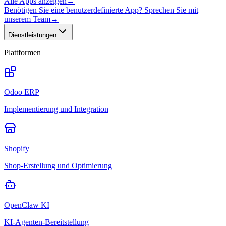
Alle Apps anzeigen
→
Benötigen Sie eine benutzerdefinierte App? Sprechen Sie mit
unserem Team
→
Dienstleistungen
Plattformen
Odoo ERP
Implementierung und Integration
Shopify
Shop-Erstellung und Optimierung
OpenClaw KI
KI-Agenten-Bereitstellung