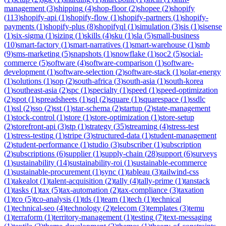
management
(
3
)
shipping
(
4
)
shop-floor
(
2
)
shopee
(
2
)
shopify
(
113
)
shopify-api
(
1
)
shopify-flow
(
1
)
shopify-partners
(
1
)
shopify-
payments
(
1
)
shopify-plus
(
8
)
shopifyql
(
1
)
simulation
(
3
)
sis
(
1
)
sisense
(
1
)
six-sigma
(
1
)
sizing
(
1
)
skills
(
4
)
sku
(
1
)
sla
(
5
)
small-business
(
10
)
smart-factory
(
1
)
smart-narratives
(
1
)
smart-warehouse
(
1
)
smb
(
9
)
sms-marketing
(
5
)
snapshots
(
1
)
snowflake
(
1
)
soc2
(
5
)
social-
commerce
(
5
)
software
(
4
)
software-comparison
(
1
)
software-
development
(
1
)
software-selection
(
2
)
software-stack
(
1
)
solar-energy
(
1
)
solutions
(
1
)
sop
(
2
)
south-africa
(
3
)
south-asia
(
1
)
south-korea
(
1
)
southeast-asia
(
2
)
spc
(
1
)
specialty
(
1
)
speed
(
1
)
speed-optimization
(
2
)
spot
(
1
)
spreadsheets
(
1
)
sql
(
2
)
square
(
1
)
squarespace
(
1
)
ssdlc
(
1
)
ssl
(
2
)
sso
(
2
)
sst
(
1
)
star-schema
(
2
)
startup
(
2
)
state-management
(
1
)
stock-control
(
1
)
store
(
1
)
store-optimization
(
1
)
store-setup
(
2
)
storefront-api
(
3
)
stp
(
1
)
strategy
(
35
)
streaming
(
4
)
stress-test
(
1
)
stress-testing
(
1
)
stripe
(
3
)
structured-data
(
1
)
student-management
(
2
)
student-performance
(
1
)
studio
(
3
)
subscriber
(
1
)
subscription
(
2
)
subscriptions
(
6
)
supplier
(
1
)
supply-chain
(
28
)
support
(
6
)
surveys
(
1
)
sustainability
(
14
)
sustainability-roi
(
1
)
sustainable-ecommerce
(
1
)
sustainable-procurement
(
1
)
sync
(
1
)
tableau
(
3
)
tailwind-css
(
1
)
takealot
(
1
)
talent-acquisition
(
2
)
tally
(
4
)
tally-prime
(
1
)
tanstack
(
1
)
tasks
(
1
)
tax
(
5
)
tax-automation
(
2
)
tax-compliance
(
3
)
taxation
(
1
)
tco
(
5
)
tco-analysis
(
1
)
tds
(
1
)
team
(
1
)
tech
(
1
)
technical
(
1
)
technical-seo
(
4
)
technology
(
2
)
telecom
(
3
)
templates
(
3
)
temu
(
1
)
terraform
(
1
)
territory-management
(
1
)
testing
(
7
)
text-messaging