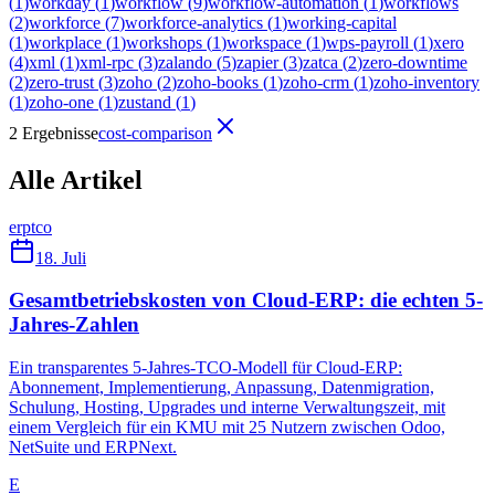
(
1
)
workday
(
1
)
workflow
(
9
)
workflow-automation
(
1
)
workflows
(
2
)
workforce
(
7
)
workforce-analytics
(
1
)
working-capital
(
1
)
workplace
(
1
)
workshops
(
1
)
workspace
(
1
)
wps-payroll
(
1
)
xero
(
4
)
xml
(
1
)
xml-rpc
(
3
)
zalando
(
5
)
zapier
(
3
)
zatca
(
2
)
zero-downtime
(
2
)
zero-trust
(
3
)
zoho
(
2
)
zoho-books
(
1
)
zoho-crm
(
1
)
zoho-inventory
(
1
)
zoho-one
(
1
)
zustand
(
1
)
2 Ergebnisse
cost-comparison
Alle Artikel
erp
tco
18. Juli
Gesamtbetriebskosten von Cloud-ERP: die echten 5-
Jahres-Zahlen
Ein transparentes 5-Jahres-TCO-Modell für Cloud-ERP:
Abonnement, Implementierung, Anpassung, Datenmigration,
Schulung, Hosting, Upgrades und interne Verwaltungszeit, mit
einem Vergleich für ein KMU mit 25 Nutzern zwischen Odoo,
NetSuite und ERPNext.
E