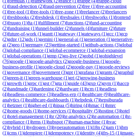
(
1
)
formulas
(
1
)
framework
(
2
)
france
(
1
)
frappe
(
4
)
frappe-cloud
(
1
)
fraud-detection
(
2
)
fraud-prevention
(
2
)
free
(
1
)
free-accounting
(
1
)
free-tool
(
1
)
free-tools
(
1
)
free-zone
(
1
)
freelancer
(
2
)
freelancers
(
1
)
freshbooks
(
2
)
freshdesk
(
1
)
freshsales
(
1
)
freshworks
(
1
)
frontend
(
3
)
fruugo
(
1
)
fta
(
1
)
fulfillment
(
7
)
functions
(
2
)
fund-accounting
(
2
)
fundraising
(
1
)
funnel-builder
(
2
)
funnels
(
4
)
furniture
(
2
)
future
(
3
)
future-of-work
(
1
)
gantt
(
1
)
gateway
(
1
)
gateways
(
1
)
gcc
(
1
)
gcp
(
2
)
gdpr
(
12
)
gds
(
1
)
gemini
(
1
)
general-ai
(
1
)
generation
(
1
)
generative-
ai
(
2
)
geo
(
1
)
germany
(
23
)
getting-started
(
1
)
github-actions
(
3
)
global
(
3
)
global-compliance
(
1
)
global-ecommerce
(
1
)
global-expansion
(
1
)
global-operations
(
1
)
gmp
(
2
)
go-live
(
2
)
gobd
(
1
)
gohighlevel
(
76
)
google
(
1
)
google-analytics
(
2
)
google-business
(
1
)
google-
business-profile
(
1
)
google-cloud
(
2
)
google-pay
(
1
)
google-reviews
(
1
)
governance
(
8
)
government
(
3
)
gpt
(
1
)
grafana
(
1
)
grants
(
2
)
graphql
(
3
)
green-it
(
1
)
green-warehouse
(
1
)
gri
(
2
)
growing-business
(
1
)
growth
(
1
)
grpc
(
1
)
gst
(
7
)
gta
(
1
)
guide
(
43
)
gxp
(
2
)
gym
(
1
)
haccp
(
2
)
handmade
(
3
)
hardening
(
2
)
hardware
(
1
)
hcm
(
1
)
headless
(
4
)
headless-commerce
(
3
)
headless-erp
(
1
)
healthcare
(
9
)
healthcare-
analytics
(
1
)
healthcare-dashboards
(
1
)
helpdesk
(
7
)
hepsiburada
(
1
)
hetzner
(
1
)
higher-ed
(
1
)
hipaa
(
5
)
hiring
(
4
)
hmac
(
1
)
hmrc
(
2
)
home-goods
(
1
)
home-services
(
1
)
hospitality
(
5
)
hosting
(
3
)
hotel
(
1
)
hotel-management
(
1
)
hr
(
20
)
hr-analytics
(
2
)
hr-automation
(
1
)
hr-
compliance
(
1
)
hrms
(
1
)
hubspot
(
7
)
human-machine
(
1
)
hvac
(
2
)
hybrid
(
1
)
hydrogen
(
3
)
hyperautomation
(
1
)
i18n
(
2
)
iam
(
1
)
ibm
(
1
)
icms
(
1
)
idempiere
(
1
)
idempotency
(
1
)
identity
(
4
)
ifrs-15
(
1
)
image-