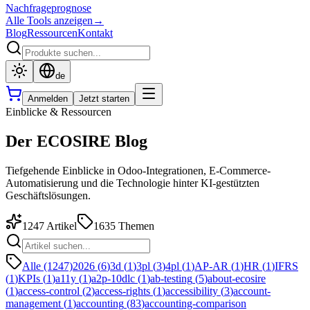
Nachfrageprognose
Alle Tools anzeigen
→
Blog
Ressourcen
Kontakt
de
Anmelden
Jetzt starten
Einblicke & Ressourcen
Der ECOSIRE Blog
Tiefgehende Einblicke in Odoo-Integrationen, E-Commerce-
Automatisierung und die Technologie hinter KI-gestützten
Geschäftslösungen.
1247
Artikel
1635
Themen
Alle (1247)
2026
(
6
)
3d
(
1
)
3pl
(
3
)
4pl
(
1
)
AP-AR
(
1
)
HR
(
1
)
IFRS
(
1
)
KPIs
(
1
)
a11y
(
1
)
a2p-10dlc
(
1
)
ab-testing
(
5
)
about-ecosire
(
1
)
access-control
(
2
)
access-rights
(
1
)
accessibility
(
3
)
account-
management
(
1
)
accounting
(
83
)
accounting-comparison