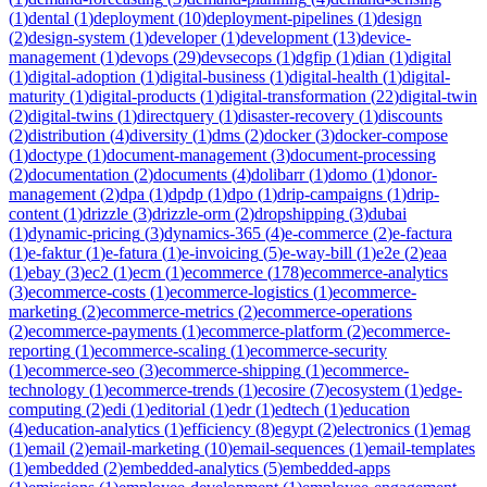
(
1
)
dental
(
1
)
deployment
(
10
)
deployment-pipelines
(
1
)
design
(
2
)
design-system
(
1
)
developer
(
1
)
development
(
13
)
device-
management
(
1
)
devops
(
29
)
devsecops
(
1
)
dgfip
(
1
)
dian
(
1
)
digital
(
1
)
digital-adoption
(
1
)
digital-business
(
1
)
digital-health
(
1
)
digital-
maturity
(
1
)
digital-products
(
1
)
digital-transformation
(
22
)
digital-twin
(
2
)
digital-twins
(
1
)
directquery
(
1
)
disaster-recovery
(
1
)
discounts
(
2
)
distribution
(
4
)
diversity
(
1
)
dms
(
2
)
docker
(
3
)
docker-compose
(
1
)
doctype
(
1
)
document-management
(
3
)
document-processing
(
2
)
documentation
(
2
)
documents
(
4
)
dolibarr
(
1
)
domo
(
1
)
donor-
management
(
2
)
dpa
(
1
)
dpdp
(
1
)
dpo
(
1
)
drip-campaigns
(
1
)
drip-
content
(
1
)
drizzle
(
3
)
drizzle-orm
(
2
)
dropshipping
(
3
)
dubai
(
1
)
dynamic-pricing
(
3
)
dynamics-365
(
4
)
e-commerce
(
2
)
e-factura
(
1
)
e-faktur
(
1
)
e-fatura
(
1
)
e-invoicing
(
5
)
e-way-bill
(
1
)
e2e
(
2
)
eaa
(
1
)
ebay
(
3
)
ec2
(
1
)
ecm
(
1
)
ecommerce
(
178
)
ecommerce-analytics
(
3
)
ecommerce-costs
(
1
)
ecommerce-logistics
(
1
)
ecommerce-
marketing
(
2
)
ecommerce-metrics
(
2
)
ecommerce-operations
(
2
)
ecommerce-payments
(
1
)
ecommerce-platform
(
2
)
ecommerce-
reporting
(
1
)
ecommerce-scaling
(
1
)
ecommerce-security
(
1
)
ecommerce-seo
(
3
)
ecommerce-shipping
(
1
)
ecommerce-
technology
(
1
)
ecommerce-trends
(
1
)
ecosire
(
7
)
ecosystem
(
1
)
edge-
computing
(
2
)
edi
(
1
)
editorial
(
1
)
edr
(
1
)
edtech
(
1
)
education
(
4
)
education-analytics
(
1
)
efficiency
(
8
)
egypt
(
2
)
electronics
(
1
)
emag
(
1
)
email
(
2
)
email-marketing
(
10
)
email-sequences
(
1
)
email-templates
(
1
)
embedded
(
2
)
embedded-analytics
(
5
)
embedded-apps