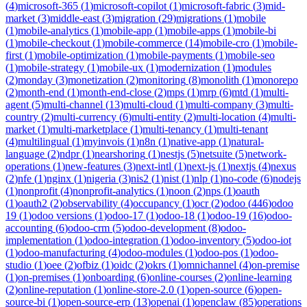
(
4
)
microsoft-365
(
1
)
microsoft-copilot
(
1
)
microsoft-fabric
(
3
)
mid-
market
(
3
)
middle-east
(
3
)
migration
(
29
)
migrations
(
1
)
mobile
(
1
)
mobile-analytics
(
1
)
mobile-app
(
1
)
mobile-apps
(
1
)
mobile-bi
(
1
)
mobile-checkout
(
1
)
mobile-commerce
(
14
)
mobile-cro
(
1
)
mobile-
first
(
1
)
mobile-optimization
(
1
)
mobile-payments
(
1
)
mobile-seo
(
1
)
mobile-strategy
(
1
)
mobile-ux
(
1
)
modernization
(
1
)
modules
(
2
)
monday
(
3
)
monetization
(
2
)
monitoring
(
8
)
monolith
(
1
)
monorepo
(
2
)
month-end
(
1
)
month-end-close
(
2
)
mps
(
1
)
mrp
(
6
)
mtd
(
1
)
multi-
agent
(
5
)
multi-channel
(
13
)
multi-cloud
(
1
)
multi-company
(
3
)
multi-
country
(
2
)
multi-currency
(
6
)
multi-entity
(
2
)
multi-location
(
4
)
multi-
market
(
1
)
multi-marketplace
(
1
)
multi-tenancy
(
1
)
multi-tenant
(
4
)
multilingual
(
1
)
myinvois
(
1
)
n8n
(
1
)
native-app
(
1
)
natural-
language
(
2
)
ndpr
(
1
)
nearshoring
(
1
)
nestjs
(
5
)
netsuite
(
5
)
network-
operations
(
1
)
new-features
(
3
)
next-intl
(
1
)
next-js
(
1
)
nextjs
(
4
)
nexus
(
2
)
nfe
(
1
)
nginx
(
1
)
nigeria
(
3
)
nis2
(
1
)
nist
(
1
)
nlp
(
1
)
no-code
(
6
)
nodejs
(
1
)
nonprofit
(
4
)
nonprofit-analytics
(
1
)
noon
(
2
)
nps
(
1
)
oauth
(
1
)
oauth2
(
2
)
observability
(
4
)
occupancy
(
1
)
ocr
(
2
)
odoo
(
446
)
odoo
19
(
1
)
odoo versions
(
1
)
odoo-17
(
1
)
odoo-18
(
1
)
odoo-19
(
16
)
odoo-
accounting
(
6
)
odoo-crm
(
5
)
odoo-development
(
8
)
odoo-
implementation
(
1
)
odoo-integration
(
1
)
odoo-inventory
(
5
)
odoo-iot
(
1
)
odoo-manufacturing
(
4
)
odoo-modules
(
1
)
odoo-pos
(
1
)
odoo-
studio
(
1
)
oee
(
2
)
ofbiz
(
1
)
oidc
(
2
)
okrs
(
1
)
omnichannel
(
4
)
on-premise
(
1
)
on-premises
(
1
)
onboarding
(
6
)
online-courses
(
2
)
online-learning
(
2
)
online-reputation
(
1
)
online-store-2.0
(
1
)
open-source
(
6
)
open-
source-bi
(
1
)
open-source-erp
(
13
)
openai
(
1
)
openclaw
(
85
)
operations