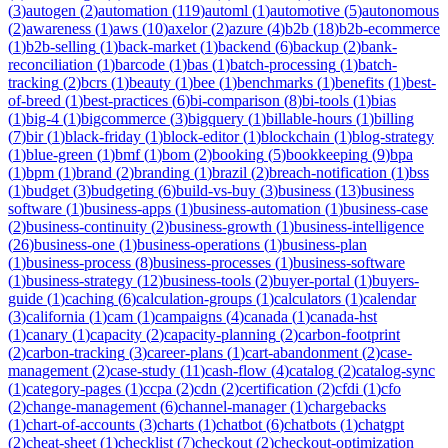
(
3
)
autogen
(
2
)
automation
(
119
)
automl
(
1
)
automotive
(
5
)
autonomous
(
2
)
awareness
(
1
)
aws
(
10
)
axelor
(
2
)
azure
(
4
)
b2b
(
18
)
b2b-ecommerce
(
1
)
b2b-selling
(
1
)
back-market
(
1
)
backend
(
6
)
backup
(
2
)
bank-
reconciliation
(
1
)
barcode
(
1
)
bas
(
1
)
batch-processing
(
1
)
batch-
tracking
(
2
)
bcrs
(
1
)
beauty
(
1
)
bee
(
1
)
benchmarks
(
1
)
benefits
(
1
)
best-
of-breed
(
1
)
best-practices
(
6
)
bi-comparison
(
8
)
bi-tools
(
1
)
bias
(
1
)
big-4
(
1
)
bigcommerce
(
3
)
bigquery
(
1
)
billable-hours
(
1
)
billing
(
7
)
bir
(
1
)
black-friday
(
1
)
block-editor
(
1
)
blockchain
(
1
)
blog-strategy
(
1
)
blue-green
(
1
)
bmf
(
1
)
bom
(
2
)
booking
(
5
)
bookkeeping
(
9
)
bpa
(
1
)
bpm
(
1
)
brand
(
2
)
branding
(
1
)
brazil
(
2
)
breach-notification
(
1
)
bss
(
1
)
budget
(
3
)
budgeting
(
6
)
build-vs-buy
(
3
)
business
(
13
)
business
software
(
1
)
business-apps
(
1
)
business-automation
(
1
)
business-case
(
2
)
business-continuity
(
2
)
business-growth
(
1
)
business-intelligence
(
26
)
business-one
(
1
)
business-operations
(
1
)
business-plan
(
1
)
business-process
(
8
)
business-processes
(
1
)
business-software
(
1
)
business-strategy
(
12
)
business-tools
(
2
)
buyer-portal
(
1
)
buyers-
guide
(
1
)
caching
(
6
)
calculation-groups
(
1
)
calculators
(
1
)
calendar
(
3
)
california
(
1
)
cam
(
1
)
campaigns
(
4
)
canada
(
1
)
canada-hst
(
1
)
canary
(
1
)
capacity
(
2
)
capacity-planning
(
2
)
carbon-footprint
(
2
)
carbon-tracking
(
3
)
career-plans
(
1
)
cart-abandonment
(
2
)
case-
management
(
2
)
case-study
(
11
)
cash-flow
(
4
)
catalog
(
2
)
catalog-sync
(
1
)
category-pages
(
1
)
ccpa
(
2
)
cdn
(
2
)
certification
(
2
)
cfdi
(
1
)
cfo
(
2
)
change-management
(
6
)
channel-manager
(
1
)
chargebacks
(
1
)
chart-of-accounts
(
3
)
charts
(
1
)
chatbot
(
6
)
chatbots
(
1
)
chatgpt
(
2
)
cheat-sheet
(
1
)
checklist
(
7
)
checkout
(
2
)
checkout-optimization