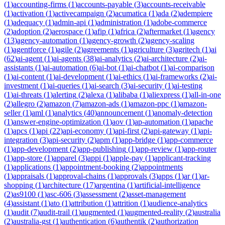
(
1
)
accounting-firms
(
1
)
accounts-payable
(
3
)
accounts-receivable
(
1
)
activation
(
1
)
activecampaign
(
2
)
acumatica
(
1
)
ada
(
2
)
adempiere
(
1
)
adequacy
(
1
)
admin-api
(
1
)
administration
(
1
)
adobe-commerce
(
2
)
adoption
(
2
)
aerospace
(
1
)
afip
(
1
)
africa
(
2
)
aftermarket
(
1
)
agency
(
13
)
agency-automation
(
1
)
agency-growth
(
2
)
agency-scaling
(
1
)
agentforce
(
1
)
agile
(
2
)
agreements
(
1
)
agriculture
(
3
)
agritech
(
1
)
ai
(
62
)
ai-agent
(
1
)
ai-agents
(
38
)
ai-analytics
(
2
)
ai-architecture
(
2
)
ai-
assistants
(
1
)
ai-automation
(
6
)
ai-bot
(
1
)
ai-chatbot
(
1
)
ai-comparison
(
1
)
ai-content
(
1
)
ai-development
(
1
)
ai-ethics
(
1
)
ai-frameworks
(
2
)
ai-
investment
(
1
)
ai-queries
(
1
)
ai-search
(
3
)
ai-security
(
1
)
ai-testing
(
1
)
ai-threats
(
1
)
alerting
(
2
)
alexa
(
1
)
alibaba
(
1
)
aliexpress
(
1
)
all-in-one
(
2
)
allegro
(
2
)
amazon
(
7
)
amazon-ads
(
1
)
amazon-ppc
(
1
)
amazon-
seller
(
1
)
aml
(
1
)
analytics
(
40
)
announcement
(
1
)
anomaly-detection
(
1
)
answer-engine-optimization
(
1
)
aov
(
1
)
ap-automation
(
1
)
apache
(
1
)
apcs
(
1
)
api
(
22
)
api-economy
(
1
)
api-first
(
2
)
api-gateway
(
1
)
api-
integration
(
3
)
api-security
(
2
)
apm
(
1
)
app-bridge
(
1
)
app-commerce
(
1
)
app-development
(
2
)
app-publishing
(
1
)
app-review
(
1
)
app-router
(
1
)
app-store
(
1
)
apparel
(
3
)
appi
(
1
)
apple-pay
(
1
)
applicant-tracking
(
1
)
applications
(
1
)
appointment-booking
(
2
)
appointments
(
1
)
appraisals
(
1
)
approval-chains
(
1
)
approvals
(
3
)
apps
(
1
)
ar
(
1
)
ar-
shopping
(
1
)
architecture
(
17
)
argentina
(
1
)
artificial-intelligence
(
2
)
as9100
(
1
)
asc-606
(
3
)
assessment
(
2
)
asset-management
(
4
)
assistant
(
1
)
ato
(
1
)
attribution
(
1
)
attrition
(
1
)
audience-analytics
(
1
)
audit
(
7
)
audit-trail
(
1
)
augmented
(
1
)
augmented-reality
(
2
)
australia
(
2
)
australia-gst
(
1
)
authentication
(
6
)
authentik
(
2
)
authorization