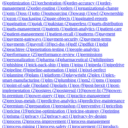
(
6
)
optimization
(
21
)
orchestration
(
6
)
order-accuracy
(
1
)
order-
management
(
2
)
order-routing
(
1
)
orders
(
1
)
organizational-change
(
1
)
orm
(
3
)
oss
(
1
)
otto
(
3
)
outsourcing
(
3
)
owasp
(
1
)
owl
(
2
)
ownership
(
1
)
ozon
(
1
)
packaging
(
2
)
page-objects
(
1
)
paginated-reports
(
1
)
pagination
(
1
)
pajak
(
1
)
pakistan
(
2
)
paperless
(
1
)
parts-distribution
(
1
)
parts-management
(
1
)
patents
(
1
)
patient-analytics
(
1
)
patient-care
(
2
)
patient-management
(
1
)
patient-recall
(
1
)
patterns
(
5
)
payment
(
1
)
payment-gateways
(
1
)
payment-security
(
2
)
payment-terms
(
1
)
payments
(
5
)
payroll
(
18
)
pci-dss
(
4
)
pdf
(
2
)
pdfkit
(
1
)
pdpl
(
2
)
peachtree
(
2
)
penetration-testing
(
1
)
people-analytics
(
2
)
performance
(
25
)
performance-review
(
1
)
permissions
(
1
)
personalization
(
5
)
pharma
(
4
)
pharmaceutical
(
2
)
philippines
(
1
)
phishing
(
1
)
pick-pack-ship
(
1
)
pim
(
1
)
pipa
(
1
)
pipeda
(
1
)
pipedrive
(
2
)
pipeline
(
9
)
pipeline-automation
(
1
)
pipl
(
1
)
pixel-perfect
(
1
)
planning
(
9
)
plans
(
1
)
platform
(
3
)
playwright
(
2
)
plex
(
1
)
plex-
smart-manufacturing
(
1
)
plm
(
2
)
plumbing
(
1
)
pm2
(
1
)
pms
(
1
)
pnpm
(
1
)
point-of-sale
(
3
)
poland
(
3
)
polaris
(
1
)
pos
(
9
)
post-brexit
(
1
)
post-
implementation
(
2
)
postgres
(
2
)
postgresql
(
10
)
power-bi
(
79
)
power-
bi-premium
(
1
)
power-query
(
1
)
ppc
(
1
)
practice-management
(
2
)
precious-metals
(
1
)
predictive-analytics
(
4
)
predictive-maintenance
(
2
)
premium
(
2
)
preparation
(
1
)
prestashop
(
1
)
preventive
(
1
)
pricelists
(
1
)
pricing
(
19
)
pricing-optimization
(
1
)
pricing-strategy
(
3
)
printing
(
1
)
prisma
(
1
)
privacy
(
12
)
privacy-act
(
1
)
privacy-by-design
(
1
)
process
(
2
)
process-improvement
(
1
)
process-management
(
1
)
process-mining
(
1
)
process-safety
(
1
)
procurement
(
11
)
product-