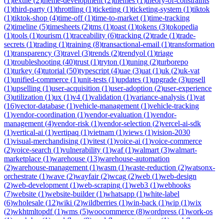
(
1
)
textile
(
2
)
theme-development
(
2
)
themes
(
1
)
theory-of-constraints
(
1
)
third-party
(
1
)
throttling
(
1
)
ticketing
(
1
)
ticketing-system
(
1
)
tiktok
(
1
)
tiktok-shop
(
4
)
time-off
(
1
)
time-to-market
(
1
)
time-tracking
(
2
)
timeline
(
5
)
timesheets
(
2
)
tms
(
1
)
toast
(
1
)
tokens
(
3
)
tokopedia
(
1
)
tools
(
1
)
tourism
(
1
)
traceability
(
6
)
tracking
(
2
)
trade
(
1
)
trade-
secrets
(
1
)
trading
(
1
)
training
(
8
)
transactional-email
(
1
)
transformation
(
1
)
transparency
(
3
)
travel
(
3
)
trends
(
2
)
trendyol
(
1
)
triage
(
1
)
troubleshooting
(
40
)
trust
(
1
)
tryton
(
1
)
tuning
(
2
)
turborepo
(
1
)
turkey
(
4
)
tutorial
(
50
)
typescript
(
4
)
uae
(
3
)
uat
(
1
)
uk
(
2
)
uk-vat
(
1
)
unified-commerce
(
1
)
unit-tests
(
1
)
updates
(
1
)
upgrade
(
3
)
upsell
(
1
)
upselling
(
1
)
user-acquisition
(
1
)
user-adoption
(
2
)
user-experience
(
3
)
utilization
(
1
)
ux
(
1
)
v4
(
1
)
validation
(
1
)
variance-analysis
(
1
)
vat
(
16
)
vector-database
(
1
)
vehicle-management
(
1
)
vehicle-tracking
(
1
)
vendor-coordination
(
1
)
vendor-evaluation
(
1
)
vendor-
management
(
4
)
vendor-risk
(
1
)
vendor-selection
(
2
)
vercel-ai-sdk
(
1
)
vertical-ai
(
1
)
vertipaq
(
1
)
vietnam
(
1
)
views
(
1
)
vision-2030
(
1
)
visual-merchandising
(
1
)
vitest
(
1
)
voice-ai
(
1
)
voice-commerce
(
2
)
voice-search
(
1
)
vulnerability
(
1
)
waf
(
1
)
walmart
(
3
)
walmart-
marketplace
(
1
)
warehouse
(
13
)
warehouse-automation
(
2
)
warehouse-management
(
1
)
wasm
(
1
)
waste-reduction
(
2
)
watsonx-
orchestrate
(
1
)
wave
(
2
)
wayfair
(
2
)
wcag
(
2
)
web
(
1
)
web-design
(
2
)
web-development
(
1
)
web-scraping
(
1
)
web3
(
1
)
webhooks
(
7
)
website
(
1
)
website-builder
(
1
)
whatsapp
(
1
)
white-label
(
6
)
wholesale
(
12
)
wiki
(
2
)
wildberries
(
1
)
win-back
(
1
)
wip
(
1
)
wix
(
2
)
wkhtmltopdf
(
1
)
wms
(
5
)
woocommerce
(
8
)
wordpress
(
1
)
work-os