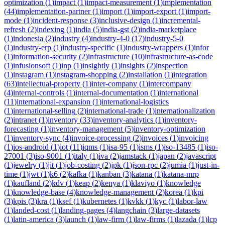
optimization
(
1
)
impact
(
1
)
impact-measurement
(
1
)
implementation
(
44
)
implementation-partner
(
1
)
import
(
1
)
import-export
(
1
)
import-
mode
(
1
)
incident-response
(
3
)
inclusive-design
(
1
)
incremental-
refresh
(
2
)
indexing
(
1
)
india
(
5
)
india-gst
(
2
)
india-marketplace
(
1
)
indonesia
(
2
)
industry
(
4
)
industry-4-0
(
17
)
industry-5-0
(
1
)
industry-erp
(
1
)
industry-specific
(
1
)
industry-wrappers
(
1
)
infor
(
1
)
information-security
(
2
)
infrastructure
(
10
)
infrastructure-as-code
(
1
)
infusionsoft
(
1
)
inp
(
1
)
insightly
(
1
)
insights
(
2
)
inspection
(
1
)
instagram
(
1
)
instagram-shopping
(
2
)
installation
(
1
)
integration
(
63
)
intellectual-property
(
1
)
inter-company
(
1
)
intercompany
(
4
)
internal-controls
(
1
)
internal-documentation
(
1
)
international
(
11
)
international-expansion
(
1
)
international-logistics
(
1
)
international-selling
(
2
)
international-trade
(
1
)
internationalization
(
2
)
intranet
(
1
)
inventory
(
33
)
inventory-analytics
(
1
)
inventory-
forecasting
(
1
)
inventory-management
(
5
)
inventory-optimization
(
1
)
inventory-sync
(
4
)
invoice-processing
(
2
)
invoices
(
1
)
invoicing
(
1
)
ios-android
(
1
)
iot
(
11
)
iqms
(
1
)
isa-95
(
1
)
isms
(
1
)
iso-13485
(
1
)
iso-
27001
(
3
)
iso-9001
(
1
)
italy
(
1
)
iva
(
2
)
jamstack
(
1
)
japan
(
2
)
javascript
(
1
)
jewelry
(
1
)
jit
(
1
)
job-costing
(
2
)
jpk
(
1
)
json-rpc
(
2
)
jumia
(
1
)
just-in-
time
(
1
)
jwt
(
1
)
k6
(
2
)
kafka
(
1
)
kanban
(
3
)
katana
(
1
)
katana-mrp
(
1
)
kaufland
(
2
)
kdv
(
1
)
keap
(
2
)
kenya
(
1
)
klaviyo
(
1
)
knowledge
(
1
)
knowledge-base
(
4
)
knowledge-management
(
2
)
korea
(
1
)
kpi
(
3
)
kpis
(
3
)
kra
(
1
)
ksef
(
1
)
kubernetes
(
1
)
kvkk
(
1
)
kyc
(
1
)
labor-law
(
1
)
landed-cost
(
1
)
landing-pages
(
4
)
langchain
(
3
)
large-datasets
(
1
)
latin-america
(
3
)
launch
(
1
)
law-firm
(
1
)
law-firms
(
1
)
lazada
(
1
)
lcp