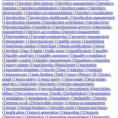
costing
(
1
)
product-descriptions
(
1
)
product-management
(
2
)
product-
mapping
(
1
)
product-optimization
(
1
)
product-pages
(
1
)
product-
photography
(
1
)
product-recommendations
(
1
)
product-visualization
(
1
)
production
(
7
)
production-dashboards
(
1
)
production-management
(
1
)
production-planning
(
2
)
production-scheduling
(
1
)
productivity
(
9
)
productization
(
1
)
products
(
1
)
professional-services
(
4
)
program-
management
(
1
)
project-accounting
(
2
)
project-management
(
19
)
prometheus
(
1
)
prompt-engineering
(
1
)
property-management
(
5
)
proprietary
(
1
)
provincial-tax
(
1
)
public-sector
(
1
)
publishing
(
1
)
punchout-catalog
(
1
)
purchase
(
3
)
push-notifications
(
1
)
pwa
(
1
)
python
(
5
)
qa
(
1
)
qatar
(
1
)
qlik-sense
(
1
)
qualification
(
1
)
quality
(
3
)
quality-analytics
(
1
)
quality-assurance
(
1
)
quality-compliance
(
1
)
quality-control
(
2
)
quality-management
(
2
)
quantum-computing
(
1
)
query-tuning
(
1
)
quickbooks
(
8
)
quickstart
(
1
)
quotation
(
1
)
quotation-templates
(
1
)
qweb
(
3
)
rag
(
1
)
rakuten
(
1
)
ranking
(
1
)
ransomware
(
1
)
rate-limiting
(
3
)
rdl
(
1
)
react
(
8
)
react-19
(
2
)
react-
email
(
1
)
react-native
(
1
)
react-query
(
1
)
real-estate
(
5
)
real-estate-
analytics
(
1
)
real-time
(
4
)
recharts
(
1
)
recipe-management
(
1
)
recommendations
(
1
)
reconciliation
(
1
)
recruitment
(
6
)
recurring-
billing
(
1
)
recurring-revenue
(
5
)
redis
(
2
)
refurbished
(
1
)
registration
(
1
)
regulation
(
1
)
regulations
(
2
)
regulatory
(
3
)
reliability
(
2
)
remix
(
2
)
remote-work
(
2
)
renewable-energy
(
1
)
renewal-management
(
1
)
rental
(
3
)
rental-business
(
1
)
reorder-point
(
1
)
repeat-purchases
(
1
)
replication
(
1
)
report-generation
(
1
)
reporting
(
12
)
reports
(
3
)
repricing
(
1
)
reputation
(
1
)
reputation-management
(
2
)
reserved-