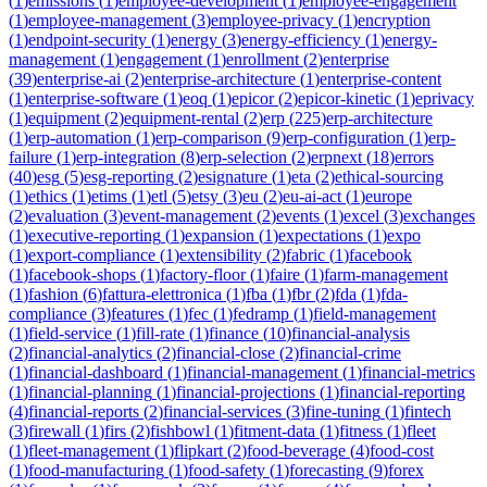
(
1
)
emissions
(
1
)
employee-development
(
1
)
employee-engagement
(
1
)
employee-management
(
3
)
employee-privacy
(
1
)
encryption
(
1
)
endpoint-security
(
1
)
energy
(
3
)
energy-efficiency
(
1
)
energy-
management
(
1
)
engagement
(
1
)
enrollment
(
2
)
enterprise
(
39
)
enterprise-ai
(
2
)
enterprise-architecture
(
1
)
enterprise-content
(
1
)
enterprise-software
(
1
)
eoq
(
1
)
epicor
(
2
)
epicor-kinetic
(
1
)
eprivacy
(
1
)
equipment
(
2
)
equipment-rental
(
2
)
erp
(
225
)
erp-architecture
(
1
)
erp-automation
(
1
)
erp-comparison
(
9
)
erp-configuration
(
1
)
erp-
failure
(
1
)
erp-integration
(
8
)
erp-selection
(
2
)
erpnext
(
18
)
errors
(
40
)
esg
(
5
)
esg-reporting
(
2
)
esignature
(
1
)
eta
(
2
)
ethical-sourcing
(
1
)
ethics
(
1
)
etims
(
1
)
etl
(
5
)
etsy
(
3
)
eu
(
2
)
eu-ai-act
(
1
)
europe
(
2
)
evaluation
(
3
)
event-management
(
2
)
events
(
1
)
excel
(
3
)
exchanges
(
1
)
executive-reporting
(
1
)
expansion
(
1
)
expectations
(
1
)
expo
(
1
)
export-compliance
(
1
)
extensibility
(
2
)
fabric
(
1
)
facebook
(
1
)
facebook-shops
(
1
)
factory-floor
(
1
)
faire
(
1
)
farm-management
(
1
)
fashion
(
6
)
fattura-elettronica
(
1
)
fba
(
1
)
fbr
(
2
)
fda
(
1
)
fda-
compliance
(
3
)
features
(
1
)
fec
(
1
)
fedramp
(
1
)
field-management
(
1
)
field-service
(
1
)
fill-rate
(
1
)
finance
(
10
)
financial-analysis
(
2
)
financial-analytics
(
2
)
financial-close
(
2
)
financial-crime
(
1
)
financial-dashboard
(
1
)
financial-management
(
1
)
financial-metrics
(
1
)
financial-planning
(
1
)
financial-projections
(
1
)
financial-reporting
(
4
)
financial-reports
(
2
)
financial-services
(
3
)
fine-tuning
(
1
)
fintech
(
3
)
firewall
(
1
)
firs
(
2
)
fishbowl
(
1
)
fitment-data
(
1
)
fitness
(
1
)
fleet
(
1
)
fleet-management
(
1
)
flipkart
(
2
)
food-beverage
(
4
)
food-cost
(
1
)
food-manufacturing
(
1
)
food-safety
(
1
)
forecasting
(
9
)
forex