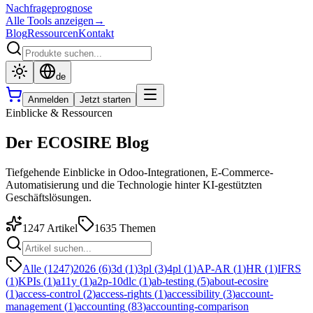
Nachfrageprognose
Alle Tools anzeigen
→
Blog
Ressourcen
Kontakt
de
Anmelden
Jetzt starten
Einblicke & Ressourcen
Der ECOSIRE Blog
Tiefgehende Einblicke in Odoo-Integrationen, E-Commerce-
Automatisierung und die Technologie hinter KI-gestützten
Geschäftslösungen.
1247
Artikel
1635
Themen
Alle (1247)
2026
(
6
)
3d
(
1
)
3pl
(
3
)
4pl
(
1
)
AP-AR
(
1
)
HR
(
1
)
IFRS
(
1
)
KPIs
(
1
)
a11y
(
1
)
a2p-10dlc
(
1
)
ab-testing
(
5
)
about-ecosire
(
1
)
access-control
(
2
)
access-rights
(
1
)
accessibility
(
3
)
account-
management
(
1
)
accounting
(
83
)
accounting-comparison