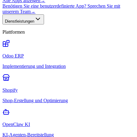
Alle Apps anzeigen
→
Benötigen Sie eine benutzerdefinierte App? Sprechen Sie mit
unserem Team
→
Dienstleistungen
Plattformen
Odoo ERP
Implementierung und Integration
Shopify
Shop-Erstellung und Optimierung
OpenClaw KI
KI-Agenten-Bereitstellung