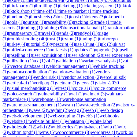
(
1
)
textile
(
2
)
theme-development
(
2
)
themes
(
1
)
theory-of-constraints
(
1
)
third-party
(
1
)
throttling
(
1
)
ticketing
(
1
)
ticketing-system
(
1
)
tiktok
(
1
)
tiktok-shop
(
4
)
time-off
(
1
)
time-to-market
(
1
)
time-tracking
(
2
)
timeline
(
5
)
timesheets
(
2
)
tms
(
1
)
toast
(
1
)
tokens
(
3
)
tokopedia
(
1
)
tools
(
1
)
tourism
(
1
)
traceability
(
6
)
tracking
(
2
)
trade
(
1
)
trade-
secrets
(
1
)
trading
(
1
)
training
(
8
)
transactional-email
(
1
)
transformation
(
1
)
transparency
(
3
)
travel
(
3
)
trends
(
2
)
trendyol
(
1
)
triage
(
1
)
troubleshooting
(
40
)
trust
(
1
)
tryton
(
1
)
tuning
(
2
)
turborepo
(
1
)
turkey
(
4
)
tutorial
(
50
)
typescript
(
4
)
uae
(
3
)
uat
(
1
)
uk
(
2
)
uk-vat
(
1
)
unified-commerce
(
1
)
unit-tests
(
1
)
updates
(
1
)
upgrade
(
3
)
upsell
(
1
)
upselling
(
1
)
user-acquisition
(
1
)
user-adoption
(
2
)
user-experience
(
3
)
utilization
(
1
)
ux
(
1
)
v4
(
1
)
validation
(
1
)
variance-analysis
(
1
)
vat
(
16
)
vector-database
(
1
)
vehicle-management
(
1
)
vehicle-tracking
(
1
)
vendor-coordination
(
1
)
vendor-evaluation
(
1
)
vendor-
management
(
4
)
vendor-risk
(
1
)
vendor-selection
(
2
)
vercel-ai-sdk
(
1
)
vertical-ai
(
1
)
vertipaq
(
1
)
vietnam
(
1
)
views
(
1
)
vision-2030
(
1
)
visual-merchandising
(
1
)
vitest
(
1
)
voice-ai
(
1
)
voice-commerce
(
2
)
voice-search
(
1
)
vulnerability
(
1
)
waf
(
1
)
walmart
(
3
)
walmart-
marketplace
(
1
)
warehouse
(
13
)
warehouse-automation
(
2
)
warehouse-management
(
1
)
wasm
(
1
)
waste-reduction
(
2
)
watsonx-
orchestrate
(
1
)
wave
(
2
)
wayfair
(
2
)
wcag
(
2
)
web
(
1
)
web-design
(
2
)
web-development
(
1
)
web-scraping
(
1
)
web3
(
1
)
webhooks
(
7
)
website
(
1
)
website-builder
(
1
)
whatsapp
(
1
)
white-label
(
6
)
wholesale
(
12
)
wiki
(
2
)
wildberries
(
1
)
win-back
(
1
)
wip
(
1
)
wix
(
2
)
wkhtmltopdf
(
1
)
wms
(
5
)
woocommerce
(
8
)
wordpress
(
1
)
work-os