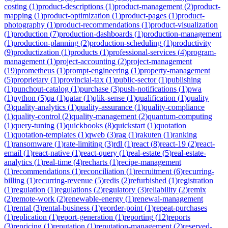
costing
(
1
)
product-descriptions
(
1
)
product-management
(
2
)
product-
mapping
(
1
)
product-optimization
(
1
)
product-pages
(
1
)
product-
photography
(
1
)
product-recommendations
(
1
)
product-visualization
(
1
)
production
(
7
)
production-dashboards
(
1
)
production-management
(
1
)
production-planning
(
2
)
production-scheduling
(
1
)
productivity
(
9
)
productization
(
1
)
products
(
1
)
professional-services
(
4
)
program-
management
(
1
)
project-accounting
(
2
)
project-management
(
19
)
prometheus
(
1
)
prompt-engineering
(
1
)
property-management
(
5
)
proprietary
(
1
)
provincial-tax
(
1
)
public-sector
(
1
)
publishing
(
1
)
punchout-catalog
(
1
)
purchase
(
3
)
push-notifications
(
1
)
pwa
(
1
)
python
(
5
)
qa
(
1
)
qatar
(
1
)
qlik-sense
(
1
)
qualification
(
1
)
quality
(
3
)
quality-analytics
(
1
)
quality-assurance
(
1
)
quality-compliance
(
1
)
quality-control
(
2
)
quality-management
(
2
)
quantum-computing
(
1
)
query-tuning
(
1
)
quickbooks
(
8
)
quickstart
(
1
)
quotation
(
1
)
quotation-templates
(
1
)
qweb
(
3
)
rag
(
1
)
rakuten
(
1
)
ranking
(
1
)
ransomware
(
1
)
rate-limiting
(
3
)
rdl
(
1
)
react
(
8
)
react-19
(
2
)
react-
email
(
1
)
react-native
(
1
)
react-query
(
1
)
real-estate
(
5
)
real-estate-
analytics
(
1
)
real-time
(
4
)
recharts
(
1
)
recipe-management
(
1
)
recommendations
(
1
)
reconciliation
(
1
)
recruitment
(
6
)
recurring-
billing
(
1
)
recurring-revenue
(
5
)
redis
(
2
)
refurbished
(
1
)
registration
(
1
)
regulation
(
1
)
regulations
(
2
)
regulatory
(
3
)
reliability
(
2
)
remix
(
2
)
remote-work
(
2
)
renewable-energy
(
1
)
renewal-management
(
1
)
rental
(
3
)
rental-business
(
1
)
reorder-point
(
1
)
repeat-purchases
(
1
)
replication
(
1
)
report-generation
(
1
)
reporting
(
12
)
reports
(
3
)
repricing
(
1
)
reputation
(
1
)
reputation-management
(
2
)
reserved-