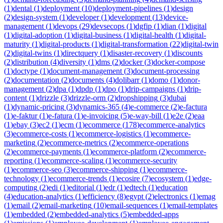
(
1
)
dental
(
1
)
deployment
(
10
)
deployment-pipelines
(
1
)
design
(
2
)
design-system
(
1
)
developer
(
1
)
development
(
13
)
device-
management
(
1
)
devops
(
29
)
devsecops
(
1
)
dgfip
(
1
)
dian
(
1
)
digital
(
1
)
digital-adoption
(
1
)
digital-business
(
1
)
digital-health
(
1
)
digital-
maturity
(
1
)
digital-products
(
1
)
digital-transformation
(
22
)
digital-twin
(
2
)
digital-twins
(
1
)
directquery
(
1
)
disaster-recovery
(
1
)
discounts
(
2
)
distribution
(
4
)
diversity
(
1
)
dms
(
2
)
docker
(
3
)
docker-compose
(
1
)
doctype
(
1
)
document-management
(
3
)
document-processing
(
2
)
documentation
(
2
)
documents
(
4
)
dolibarr
(
1
)
domo
(
1
)
donor-
management
(
2
)
dpa
(
1
)
dpdp
(
1
)
dpo
(
1
)
drip-campaigns
(
1
)
drip-
content
(
1
)
drizzle
(
3
)
drizzle-orm
(
2
)
dropshipping
(
3
)
dubai
(
1
)
dynamic-pricing
(
3
)
dynamics-365
(
4
)
e-commerce
(
2
)
e-factura
(
1
)
e-faktur
(
1
)
e-fatura
(
1
)
e-invoicing
(
5
)
e-way-bill
(
1
)
e2e
(
2
)
eaa
(
1
)
ebay
(
3
)
ec2
(
1
)
ecm
(
1
)
ecommerce
(
178
)
ecommerce-analytics
(
3
)
ecommerce-costs
(
1
)
ecommerce-logistics
(
1
)
ecommerce-
marketing
(
2
)
ecommerce-metrics
(
2
)
ecommerce-operations
(
2
)
ecommerce-payments
(
1
)
ecommerce-platform
(
2
)
ecommerce-
reporting
(
1
)
ecommerce-scaling
(
1
)
ecommerce-security
(
1
)
ecommerce-seo
(
3
)
ecommerce-shipping
(
1
)
ecommerce-
technology
(
1
)
ecommerce-trends
(
1
)
ecosire
(
7
)
ecosystem
(
1
)
edge-
computing
(
2
)
edi
(
1
)
editorial
(
1
)
edr
(
1
)
edtech
(
1
)
education
(
4
)
education-analytics
(
1
)
efficiency
(
8
)
egypt
(
2
)
electronics
(
1
)
emag
(
1
)
email
(
2
)
email-marketing
(
10
)
email-sequences
(
1
)
email-templates
(
1
)
embedded
(
2
)
embedded-analytics
(
5
)
embedded-apps