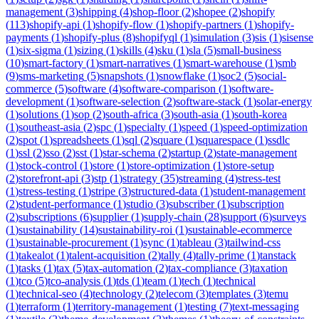
management
(
3
)
shipping
(
4
)
shop-floor
(
2
)
shopee
(
2
)
shopify
(
113
)
shopify-api
(
1
)
shopify-flow
(
1
)
shopify-partners
(
1
)
shopify-
payments
(
1
)
shopify-plus
(
8
)
shopifyql
(
1
)
simulation
(
3
)
sis
(
1
)
sisense
(
1
)
six-sigma
(
1
)
sizing
(
1
)
skills
(
4
)
sku
(
1
)
sla
(
5
)
small-business
(
10
)
smart-factory
(
1
)
smart-narratives
(
1
)
smart-warehouse
(
1
)
smb
(
9
)
sms-marketing
(
5
)
snapshots
(
1
)
snowflake
(
1
)
soc2
(
5
)
social-
commerce
(
5
)
software
(
4
)
software-comparison
(
1
)
software-
development
(
1
)
software-selection
(
2
)
software-stack
(
1
)
solar-energy
(
1
)
solutions
(
1
)
sop
(
2
)
south-africa
(
3
)
south-asia
(
1
)
south-korea
(
1
)
southeast-asia
(
2
)
spc
(
1
)
specialty
(
1
)
speed
(
1
)
speed-optimization
(
2
)
spot
(
1
)
spreadsheets
(
1
)
sql
(
2
)
square
(
1
)
squarespace
(
1
)
ssdlc
(
1
)
ssl
(
2
)
sso
(
2
)
sst
(
1
)
star-schema
(
2
)
startup
(
2
)
state-management
(
1
)
stock-control
(
1
)
store
(
1
)
store-optimization
(
1
)
store-setup
(
2
)
storefront-api
(
3
)
stp
(
1
)
strategy
(
35
)
streaming
(
4
)
stress-test
(
1
)
stress-testing
(
1
)
stripe
(
3
)
structured-data
(
1
)
student-management
(
2
)
student-performance
(
1
)
studio
(
3
)
subscriber
(
1
)
subscription
(
2
)
subscriptions
(
6
)
supplier
(
1
)
supply-chain
(
28
)
support
(
6
)
surveys
(
1
)
sustainability
(
14
)
sustainability-roi
(
1
)
sustainable-ecommerce
(
1
)
sustainable-procurement
(
1
)
sync
(
1
)
tableau
(
3
)
tailwind-css
(
1
)
takealot
(
1
)
talent-acquisition
(
2
)
tally
(
4
)
tally-prime
(
1
)
tanstack
(
1
)
tasks
(
1
)
tax
(
5
)
tax-automation
(
2
)
tax-compliance
(
3
)
taxation
(
1
)
tco
(
5
)
tco-analysis
(
1
)
tds
(
1
)
team
(
1
)
tech
(
1
)
technical
(
1
)
technical-seo
(
4
)
technology
(
2
)
telecom
(
3
)
templates
(
3
)
temu
(
1
)
terraform
(
1
)
territory-management
(
1
)
testing
(
7
)
text-messaging