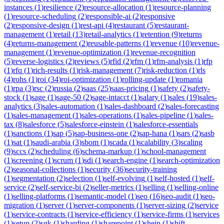
instances
(
1
)
resilience
(
2
)
resource-allocation
(
1
)
resource-planning
(
1
)
resource-scheduling
(
2
)
responsible-ai
(
2
)
responsive
(
2
)
responsive-design
(
1
)
rest-api
(
4
)
restaurant
(
5
)
restaurant-
management
(
1
)
retail
(
13
)
retail-analytics
(
1
)
retention
(
9
)
returns
(
4
)
returns-management
(
2
)
reusable-patterns
(
1
)
revenue
(
10
)
revenue-
management
(
1
)
revenue-optimization
(
1
)
revenue-recognition
(
5
)
reverse-logistics
(
2
)
reviews
(
5
)
rfid
(
2
)
rfm
(
1
)
rfm-analysis
(
1
)
rfp
(
1
)
rfq
(
1
)
rich-results
(
1
)
risk-management
(
7
)
risk-reduction
(
1
)
rls
(
4
)
rohs
(
1
)
roi
(
34
)
roi-optimization
(
1
)
rolling-update
(
1
)
romania
(
1
)
rpa
(
3
)
rsc
(
2
)
russia
(
2
)
saas
(
25
)
saas-pricing
(
1
)
safety
(
2
)
safety-
stock
(
1
)
sage
(
1
)
sage-50
(
2
)
sage-intacct
(
1
)
salary
(
1
)
sales
(
19
)
sales-
analytics
(
3
)
sales-automation
(
1
)
sales-dashboard
(
2
)
sales-forecasting
(
1
)
sales-management
(
1
)
sales-operations
(
1
)
sales-pipeline
(
1
)
sales-
tax
(
8
)
salesforce
(
5
)
salesforce-einstein
(
1
)
salesforce-essentials
(
1
)
sanctions
(
1
)
sap
(
5
)
sap-business-one
(
2
)
sap-hana
(
1
)
sars
(
2
)
sasb
(
1
)
sat
(
1
)
saudi-arabia
(
3
)
sbom
(
1
)
scada
(
1
)
scalability
(
3
)
scaling
(
9
)
sccs
(
2
)
scheduling
(
6
)
schema-markup
(
1
)
school-management
(
1
)
screening
(
1
)
scrum
(
1
)
sdi
(
1
)
search-engine
(
1
)
search-optimization
(
2
)
seasonal-collections
(
1
)
security
(
36
)
security-training
(
1
)
segmentation
(
2
)
selection
(
1
)
self-evolving
(
1
)
self-hosted
(
1
)
self-
service
(
2
)
self-service-bi
(
2
)
seller-metrics
(
1
)
selling
(
1
)
selling-online
(
1
)
selling-platforms
(
1
)
semantic-model
(
1
)
seo
(
16
)
seo-audit
(
1
)
seo-
migration
(
1
)
server
(
1
)
server-components
(
1
)
server-sizing
(
2
)
service
(
1
)
service-contracts
(
1
)
service-efficiency
(
1
)
service-firms
(
1
)
services
(
1
)
setup
(
2
)
sgk
(
1
)
sharding
(
1
)
sharepoint
(
1
)
shein
(
1
)
shift-