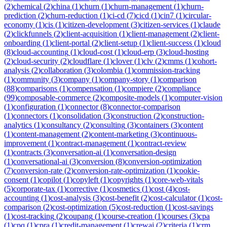
(
2
)
chemical
(
2
)
china
(
1
)
churn
(
1
)
churn-management
(
1
)
churn-
prediction
(
2
)
churn-reduction
(
1
)
ci-cd
(
7
)
cicd
(
1
)
cin7
(
1
)
circular-
economy
(
1
)
cis
(
1
)
citizen-development
(
3
)
citizen-services
(
1
)
claude
(
2
)
clickfunnels
(
2
)
client-acquisition
(
1
)
client-management
(
2
)
client-
onboarding
(
1
)
client-portal
(
2
)
client-setup
(
1
)
client-success
(
1
)
cloud
(
8
)
cloud-accounting
(
1
)
cloud-cost
(
1
)
cloud-erp
(
3
)
cloud-hosting
(
2
)
cloud-security
(
2
)
cloudflare
(
1
)
clover
(
1
)
clv
(
2
)
cmms
(
1
)
cohort-
analysis
(
2
)
collaboration
(
3
)
colombia
(
1
)
commission-tracking
(
1
)
community
(
3
)
company
(
1
)
company-story
(
1
)
comparison
(
88
)
comparisons
(
1
)
compensation
(
1
)
compiere
(
2
)
compliance
(
99
)
composable-commerce
(
2
)
composite-models
(
1
)
computer-vision
(
1
)
configuration
(
1
)
connector
(
8
)
connector-comparison
(
1
)
connectors
(
1
)
consolidation
(
3
)
construction
(
2
)
construction-
analytics
(
1
)
consultancy
(
2
)
consulting
(
3
)
containers
(
3
)
content
(
1
)
content-management
(
2
)
content-marketing
(
3
)
continuous-
improvement
(
1
)
contract-management
(
1
)
contract-review
(
1
)
contracts
(
3
)
conversation-ai
(
1
)
conversation-design
(
1
)
conversational-ai
(
3
)
conversion
(
8
)
conversion-optimization
(
7
)
conversion-rate
(
2
)
conversion-rate-optimization
(
1
)
cookie-
consent
(
1
)
copilot
(
1
)
copyleft
(
1
)
copyrights
(
1
)
core-web-vitals
(
5
)
corporate-tax
(
1
)
corrective
(
1
)
cosmetics
(
1
)
cost
(
4
)
cost-
accounting
(
1
)
cost-analysis
(
3
)
cost-benefit
(
2
)
cost-calculator
(
1
)
cost-
comparison
(
2
)
cost-optimization
(
5
)
cost-reduction
(
1
)
cost-savings
(
1
)
cost-tracking
(
2
)
coupang
(
1
)
course-creation
(
1
)
courses
(
3
)
cpa
(
1
)
cpq
(
1
)
cpra
(
1
)
credit-management
(
1
)
crewai
(
2
)
criteria
(
1
)
crm