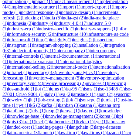
optimization
(
1
)
impact
(
1
)
impact-measurement
(
1
)
implementation
(
44
)
implementation-partner
(
1
)
import
(
1
)
import-export
(
1
)
import-
mode
(
1
)
incident-response
(
3
)
inclusive-design
(
1
)
incremental-
refresh
(
2
)
indexing
(
1
)
india
(
5
)
india-gst
(
2
)
india-marketplace
(
1
)
indonesia
(
2
)
industry
(
4
)
industry-4-0
(
17
)
industry-5-0
(
1
)
industry-erp
(
1
)
industry-specific
(
1
)
industry-wrappers
(
1
)
infor
(
1
)
information-security
(
2
)
infrastructure
(
10
)
infrastructure-as-code
(
1
)
infusionsoft
(
1
)
inp
(
1
)
insightly
(
1
)
insights
(
2
)
inspection
(
1
)
instagram
(
1
)
instagram-shopping
(
2
)
installation
(
1
)
integration
(
63
)
intellectual-property
(
1
)
inter-company
(
1
)
intercompany
(
4
)
internal-controls
(
1
)
internal-documentation
(
1
)
international
(
11
)
international-expansion
(
1
)
international-logistics
(
1
)
international-selling
(
2
)
international-trade
(
1
)
internationalization
(
2
)
intranet
(
1
)
inventory
(
33
)
inventory-analytics
(
1
)
inventory-
forecasting
(
1
)
inventory-management
(
5
)
inventory-optimization
(
1
)
inventory-sync
(
4
)
invoice-processing
(
2
)
invoices
(
1
)
invoicing
(
1
)
ios-android
(
1
)
iot
(
11
)
iqms
(
1
)
isa-95
(
1
)
isms
(
1
)
iso-13485
(
1
)
iso-
27001
(
3
)
iso-9001
(
1
)
italy
(
1
)
iva
(
2
)
jamstack
(
1
)
japan
(
2
)
javascript
(
1
)
jewelry
(
1
)
jit
(
1
)
job-costing
(
2
)
jpk
(
1
)
json-rpc
(
2
)
jumia
(
1
)
just-in-
time
(
1
)
jwt
(
1
)
k6
(
2
)
kafka
(
1
)
kanban
(
3
)
katana
(
1
)
katana-mrp
(
1
)
kaufland
(
2
)
kdv
(
1
)
keap
(
2
)
kenya
(
1
)
klaviyo
(
1
)
knowledge
(
1
)
knowledge-base
(
4
)
knowledge-management
(
2
)
korea
(
1
)
kpi
(
3
)
kpis
(
3
)
kra
(
1
)
ksef
(
1
)
kubernetes
(
1
)
kvkk
(
1
)
kyc
(
1
)
labor-law
(
1
)
landed-cost
(
1
)
landing-pages
(
4
)
langchain
(
3
)
large-datasets
(
1
)
latin-america
(
3
)
launch
(
1
)
law-firm
(
1
)
law-firms
(
1
)
lazada
(
1
)
lcp