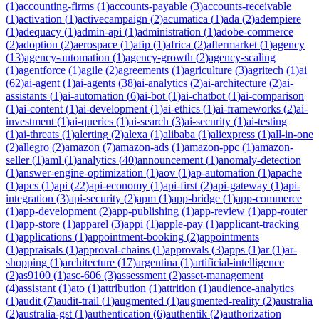
(
1
)
accounting-firms
(
1
)
accounts-payable
(
3
)
accounts-receivable
(
1
)
activation
(
1
)
activecampaign
(
2
)
acumatica
(
1
)
ada
(
2
)
adempiere
(
1
)
adequacy
(
1
)
admin-api
(
1
)
administration
(
1
)
adobe-commerce
(
2
)
adoption
(
2
)
aerospace
(
1
)
afip
(
1
)
africa
(
2
)
aftermarket
(
1
)
agency
(
13
)
agency-automation
(
1
)
agency-growth
(
2
)
agency-scaling
(
1
)
agentforce
(
1
)
agile
(
2
)
agreements
(
1
)
agriculture
(
3
)
agritech
(
1
)
ai
(
62
)
ai-agent
(
1
)
ai-agents
(
38
)
ai-analytics
(
2
)
ai-architecture
(
2
)
ai-
assistants
(
1
)
ai-automation
(
6
)
ai-bot
(
1
)
ai-chatbot
(
1
)
ai-comparison
(
1
)
ai-content
(
1
)
ai-development
(
1
)
ai-ethics
(
1
)
ai-frameworks
(
2
)
ai-
investment
(
1
)
ai-queries
(
1
)
ai-search
(
3
)
ai-security
(
1
)
ai-testing
(
1
)
ai-threats
(
1
)
alerting
(
2
)
alexa
(
1
)
alibaba
(
1
)
aliexpress
(
1
)
all-in-one
(
2
)
allegro
(
2
)
amazon
(
7
)
amazon-ads
(
1
)
amazon-ppc
(
1
)
amazon-
seller
(
1
)
aml
(
1
)
analytics
(
40
)
announcement
(
1
)
anomaly-detection
(
1
)
answer-engine-optimization
(
1
)
aov
(
1
)
ap-automation
(
1
)
apache
(
1
)
apcs
(
1
)
api
(
22
)
api-economy
(
1
)
api-first
(
2
)
api-gateway
(
1
)
api-
integration
(
3
)
api-security
(
2
)
apm
(
1
)
app-bridge
(
1
)
app-commerce
(
1
)
app-development
(
2
)
app-publishing
(
1
)
app-review
(
1
)
app-router
(
1
)
app-store
(
1
)
apparel
(
3
)
appi
(
1
)
apple-pay
(
1
)
applicant-tracking
(
1
)
applications
(
1
)
appointment-booking
(
2
)
appointments
(
1
)
appraisals
(
1
)
approval-chains
(
1
)
approvals
(
3
)
apps
(
1
)
ar
(
1
)
ar-
shopping
(
1
)
architecture
(
17
)
argentina
(
1
)
artificial-intelligence
(
2
)
as9100
(
1
)
asc-606
(
3
)
assessment
(
2
)
asset-management
(
4
)
assistant
(
1
)
ato
(
1
)
attribution
(
1
)
attrition
(
1
)
audience-analytics
(
1
)
audit
(
7
)
audit-trail
(
1
)
augmented
(
1
)
augmented-reality
(
2
)
australia
(
2
)
australia-gst
(
1
)
authentication
(
6
)
authentik
(
2
)
authorization