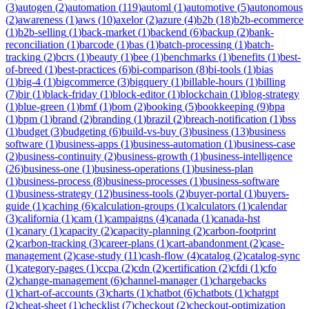
(
3
)
autogen
(
2
)
automation
(
119
)
automl
(
1
)
automotive
(
5
)
autonomous
(
2
)
awareness
(
1
)
aws
(
10
)
axelor
(
2
)
azure
(
4
)
b2b
(
18
)
b2b-ecommerce
(
1
)
b2b-selling
(
1
)
back-market
(
1
)
backend
(
6
)
backup
(
2
)
bank-
reconciliation
(
1
)
barcode
(
1
)
bas
(
1
)
batch-processing
(
1
)
batch-
tracking
(
2
)
bcrs
(
1
)
beauty
(
1
)
bee
(
1
)
benchmarks
(
1
)
benefits
(
1
)
best-
of-breed
(
1
)
best-practices
(
6
)
bi-comparison
(
8
)
bi-tools
(
1
)
bias
(
1
)
big-4
(
1
)
bigcommerce
(
3
)
bigquery
(
1
)
billable-hours
(
1
)
billing
(
7
)
bir
(
1
)
black-friday
(
1
)
block-editor
(
1
)
blockchain
(
1
)
blog-strategy
(
1
)
blue-green
(
1
)
bmf
(
1
)
bom
(
2
)
booking
(
5
)
bookkeeping
(
9
)
bpa
(
1
)
bpm
(
1
)
brand
(
2
)
branding
(
1
)
brazil
(
2
)
breach-notification
(
1
)
bss
(
1
)
budget
(
3
)
budgeting
(
6
)
build-vs-buy
(
3
)
business
(
13
)
business
software
(
1
)
business-apps
(
1
)
business-automation
(
1
)
business-case
(
2
)
business-continuity
(
2
)
business-growth
(
1
)
business-intelligence
(
26
)
business-one
(
1
)
business-operations
(
1
)
business-plan
(
1
)
business-process
(
8
)
business-processes
(
1
)
business-software
(
1
)
business-strategy
(
12
)
business-tools
(
2
)
buyer-portal
(
1
)
buyers-
guide
(
1
)
caching
(
6
)
calculation-groups
(
1
)
calculators
(
1
)
calendar
(
3
)
california
(
1
)
cam
(
1
)
campaigns
(
4
)
canada
(
1
)
canada-hst
(
1
)
canary
(
1
)
capacity
(
2
)
capacity-planning
(
2
)
carbon-footprint
(
2
)
carbon-tracking
(
3
)
career-plans
(
1
)
cart-abandonment
(
2
)
case-
management
(
2
)
case-study
(
11
)
cash-flow
(
4
)
catalog
(
2
)
catalog-sync
(
1
)
category-pages
(
1
)
ccpa
(
2
)
cdn
(
2
)
certification
(
2
)
cfdi
(
1
)
cfo
(
2
)
change-management
(
6
)
channel-manager
(
1
)
chargebacks
(
1
)
chart-of-accounts
(
3
)
charts
(
1
)
chatbot
(
6
)
chatbots
(
1
)
chatgpt
(
2
)
cheat-sheet
(
1
)
checklist
(
7
)
checkout
(
2
)
checkout-optimization