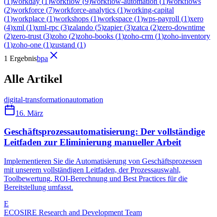
(
1
)
workday
(
1
)
workflow
(
9
)
workflow-automation
(
1
)
workflows
(
2
)
workforce
(
7
)
workforce-analytics
(
1
)
working-capital
(
1
)
workplace
(
1
)
workshops
(
1
)
workspace
(
1
)
wps-payroll
(
1
)
xero
(
4
)
xml
(
1
)
xml-rpc
(
3
)
zalando
(
5
)
zapier
(
3
)
zatca
(
2
)
zero-downtime
(
2
)
zero-trust
(
3
)
zoho
(
2
)
zoho-books
(
1
)
zoho-crm
(
1
)
zoho-inventory
(
1
)
zoho-one
(
1
)
zustand
(
1
)
1 Ergebnis
bpa
Alle Artikel
digital-transformation
automation
16. März
Geschäftsprozessautomatisierung: Der vollständige
Leitfaden zur Eliminierung manueller Arbeit
Implementieren Sie die Automatisierung von Geschäftsprozessen
mit unserem vollständigen Leitfaden, der Prozessauswahl,
Toolbewertung, ROI-Berechnung und Best Practices für die
Bereitstellung umfasst.
E
ECOSIRE Research and Development Team