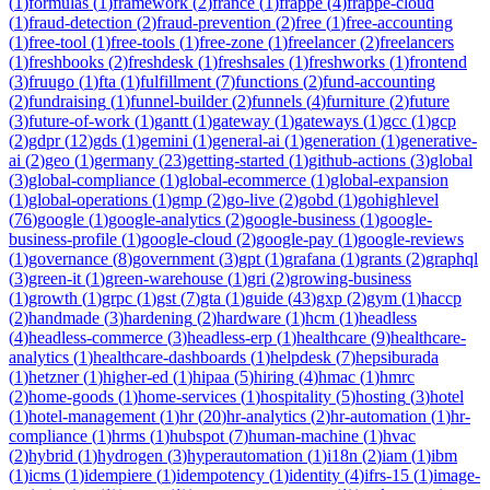
(
1
)
formulas
(
1
)
framework
(
2
)
france
(
1
)
frappe
(
4
)
frappe-cloud
(
1
)
fraud-detection
(
2
)
fraud-prevention
(
2
)
free
(
1
)
free-accounting
(
1
)
free-tool
(
1
)
free-tools
(
1
)
free-zone
(
1
)
freelancer
(
2
)
freelancers
(
1
)
freshbooks
(
2
)
freshdesk
(
1
)
freshsales
(
1
)
freshworks
(
1
)
frontend
(
3
)
fruugo
(
1
)
fta
(
1
)
fulfillment
(
7
)
functions
(
2
)
fund-accounting
(
2
)
fundraising
(
1
)
funnel-builder
(
2
)
funnels
(
4
)
furniture
(
2
)
future
(
3
)
future-of-work
(
1
)
gantt
(
1
)
gateway
(
1
)
gateways
(
1
)
gcc
(
1
)
gcp
(
2
)
gdpr
(
12
)
gds
(
1
)
gemini
(
1
)
general-ai
(
1
)
generation
(
1
)
generative-
ai
(
2
)
geo
(
1
)
germany
(
23
)
getting-started
(
1
)
github-actions
(
3
)
global
(
3
)
global-compliance
(
1
)
global-ecommerce
(
1
)
global-expansion
(
1
)
global-operations
(
1
)
gmp
(
2
)
go-live
(
2
)
gobd
(
1
)
gohighlevel
(
76
)
google
(
1
)
google-analytics
(
2
)
google-business
(
1
)
google-
business-profile
(
1
)
google-cloud
(
2
)
google-pay
(
1
)
google-reviews
(
1
)
governance
(
8
)
government
(
3
)
gpt
(
1
)
grafana
(
1
)
grants
(
2
)
graphql
(
3
)
green-it
(
1
)
green-warehouse
(
1
)
gri
(
2
)
growing-business
(
1
)
growth
(
1
)
grpc
(
1
)
gst
(
7
)
gta
(
1
)
guide
(
43
)
gxp
(
2
)
gym
(
1
)
haccp
(
2
)
handmade
(
3
)
hardening
(
2
)
hardware
(
1
)
hcm
(
1
)
headless
(
4
)
headless-commerce
(
3
)
headless-erp
(
1
)
healthcare
(
9
)
healthcare-
analytics
(
1
)
healthcare-dashboards
(
1
)
helpdesk
(
7
)
hepsiburada
(
1
)
hetzner
(
1
)
higher-ed
(
1
)
hipaa
(
5
)
hiring
(
4
)
hmac
(
1
)
hmrc
(
2
)
home-goods
(
1
)
home-services
(
1
)
hospitality
(
5
)
hosting
(
3
)
hotel
(
1
)
hotel-management
(
1
)
hr
(
20
)
hr-analytics
(
2
)
hr-automation
(
1
)
hr-
compliance
(
1
)
hrms
(
1
)
hubspot
(
7
)
human-machine
(
1
)
hvac
(
2
)
hybrid
(
1
)
hydrogen
(
3
)
hyperautomation
(
1
)
i18n
(
2
)
iam
(
1
)
ibm
(
1
)
icms
(
1
)
idempiere
(
1
)
idempotency
(
1
)
identity
(
4
)
ifrs-15
(
1
)
image-