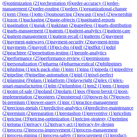
(
6
)
optimization
(
21
)
orchestration
(
6
)
order-accuracy
(
1
)
order-
management
(
2
)
order-routing
(
1
)
orders
(
1
)
organizational-change
(
1
)
orm
(
3
)
oss
(
1
)
otto
(
3
)
outsourcing
(
3
)
owasp
(
1
)
owl
(
2
)
ownership
(
1
)
ozon
(
1
)
packaging
(
2
)
page-objects
(
1
)
paginated-reports
(
1
)
pagination
(
1
)
pajak
(
1
)
pakistan
(
2
)
paperless
(
1
)
parts-distribution
(
1
)
parts-management
(
1
)
patents
(
1
)
patient-analytics
(
1
)
patient-care
(
2
)
patient-management
(
1
)
patient-recall
(
1
)
patterns
(
5
)
payment
(
1
)
payment-gateways
(
1
)
payment-security
(
2
)
payment-terms
(
1
)
payments
(
5
)
payroll
(
18
)
pci-dss
(
4
)
pdf
(
2
)
pdfkit
(
1
)
pdpl
(
2
)
peachtree
(
2
)
penetration-testing
(
1
)
people-analytics
(
2
)
performance
(
25
)
performance-review
(
1
)
permissions
(
1
)
personalization
(
5
)
pharma
(
4
)
pharmaceutical
(
2
)
philippines
(
1
)
phishing
(
1
)
pick-pack-ship
(
1
)
pim
(
1
)
pipa
(
1
)
pipeda
(
1
)
pipedrive
(
2
)
pipeline
(
9
)
pipeline-automation
(
1
)
pipl
(
1
)
pixel-perfect
(
1
)
planning
(
9
)
plans
(
1
)
platform
(
3
)
playwright
(
2
)
plex
(
1
)
plex-
smart-manufacturing
(
1
)
plm
(
2
)
plumbing
(
1
)
pm2
(
1
)
pms
(
1
)
pnpm
(
1
)
point-of-sale
(
3
)
poland
(
3
)
polaris
(
1
)
pos
(
9
)
post-brexit
(
1
)
post-
implementation
(
2
)
postgres
(
2
)
postgresql
(
10
)
power-bi
(
79
)
power-
bi-premium
(
1
)
power-query
(
1
)
ppc
(
1
)
practice-management
(
2
)
precious-metals
(
1
)
predictive-analytics
(
4
)
predictive-maintenance
(
2
)
premium
(
2
)
preparation
(
1
)
prestashop
(
1
)
preventive
(
1
)
pricelists
(
1
)
pricing
(
19
)
pricing-optimization
(
1
)
pricing-strategy
(
3
)
printing
(
1
)
prisma
(
1
)
privacy
(
12
)
privacy-act
(
1
)
privacy-by-design
(
1
)
process
(
2
)
process-improvement
(
1
)
process-management
(
1
)
process-mining
(
1
)
process-safety
(
1
)
procurement
(
11
)
product-