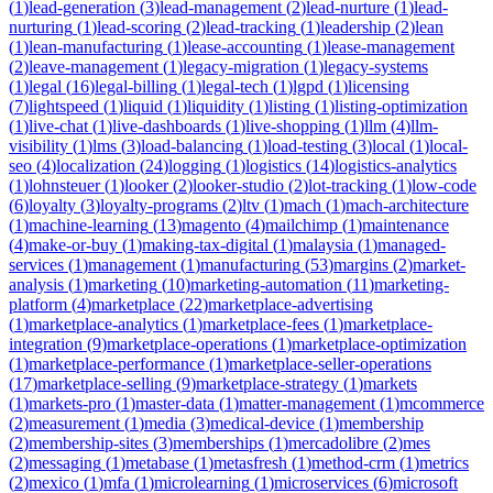
(
1
)
lead-generation
(
3
)
lead-management
(
2
)
lead-nurture
(
1
)
lead-
nurturing
(
1
)
lead-scoring
(
2
)
lead-tracking
(
1
)
leadership
(
2
)
lean
(
1
)
lean-manufacturing
(
1
)
lease-accounting
(
1
)
lease-management
(
2
)
leave-management
(
1
)
legacy-migration
(
1
)
legacy-systems
(
1
)
legal
(
16
)
legal-billing
(
1
)
legal-tech
(
1
)
lgpd
(
1
)
licensing
(
7
)
lightspeed
(
1
)
liquid
(
1
)
liquidity
(
1
)
listing
(
1
)
listing-optimization
(
1
)
live-chat
(
1
)
live-dashboards
(
1
)
live-shopping
(
1
)
llm
(
4
)
llm-
visibility
(
1
)
lms
(
3
)
load-balancing
(
1
)
load-testing
(
3
)
local
(
1
)
local-
seo
(
4
)
localization
(
24
)
logging
(
1
)
logistics
(
14
)
logistics-analytics
(
1
)
lohnsteuer
(
1
)
looker
(
2
)
looker-studio
(
2
)
lot-tracking
(
1
)
low-code
(
6
)
loyalty
(
3
)
loyalty-programs
(
2
)
ltv
(
1
)
mach
(
1
)
mach-architecture
(
1
)
machine-learning
(
13
)
magento
(
4
)
mailchimp
(
1
)
maintenance
(
4
)
make-or-buy
(
1
)
making-tax-digital
(
1
)
malaysia
(
1
)
managed-
services
(
1
)
management
(
1
)
manufacturing
(
53
)
margins
(
2
)
market-
analysis
(
1
)
marketing
(
10
)
marketing-automation
(
11
)
marketing-
platform
(
4
)
marketplace
(
22
)
marketplace-advertising
(
1
)
marketplace-analytics
(
1
)
marketplace-fees
(
1
)
marketplace-
integration
(
9
)
marketplace-operations
(
1
)
marketplace-optimization
(
1
)
marketplace-performance
(
1
)
marketplace-seller-operations
(
17
)
marketplace-selling
(
9
)
marketplace-strategy
(
1
)
markets
(
1
)
markets-pro
(
1
)
master-data
(
1
)
matter-management
(
1
)
mcommerce
(
2
)
measurement
(
1
)
media
(
3
)
medical-device
(
1
)
membership
(
2
)
membership-sites
(
3
)
memberships
(
1
)
mercadolibre
(
2
)
mes
(
2
)
messaging
(
1
)
metabase
(
1
)
metasfresh
(
1
)
method-crm
(
1
)
metrics
(
2
)
mexico
(
1
)
mfa
(
1
)
microlearning
(
1
)
microservices
(
6
)
microsoft