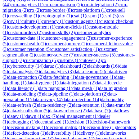
(
44
)
crm-analytics
(
1
)
crm-comparison
(
5
)
crm-integration
(
2
)
crm-
migration
(
2
)
cro
(
2
)
cross-border
(
8
)
cross-platform
(
1
)
cross-sell
(
1
)
cross-selling
(
1
)
cryptography
(
1
)
csat
(
1
)
cspm
(
1
)
csrd
(
3
)
css
(
2
)
csv
(
1
)
culture
(
1
)
currency
(
1
)
custom-agents
(
1
)
custom-checkout
(
1
)
custom-development
(
1
)
custom-fields
(
1
)
custom-module
(
1
)
custom-orders
(
2
)
custom-skills
(
2
)
customer-analytics
(
2
)
customer-data
(
1
)
customer-engagement
(
3
)
customer-experience
(
5
)
customer-health
(
1
)
customer-journey
(
1
)
customer-lifetime-value
(
3
)
customer-retention
(
5
)
customer-satisfaction
(
1
)
customer-
segmentation
(
2
)
customer-service
(
7
)
customer-success
(
5
)
customer-
support
(
7
)
customization
(
5
)
customs
(
1
)
cutover
(
2
)
cx
(
1
)
cybersecurity
(
14
)
daraz
(
1
)
dashboard
(
2
)
dashboards
(
16
)
data
(
5
)
data-analysis
(
3
)
data-analytics
(
3
)
data-cleanup
(
2
)
data-driven
(
3
)
data-extraction
(
2
)
data-fetching
(
1
)
data-governance
(
1
)
data-
handling
(
1
)
data-hygiene
(
1
)
data-integration
(
2
)
data-lifecycle
(
1
)
data-literacy
(
1
)
data-mapping
(
1
)
data-mesh
(
1
)
data-migration
(
8
)
data-modeling
(
5
)
data-pipeline
(
1
)
data-platform
(
2
)
data-
preparation
(
1
)
data-privacy
(
4
)
data-protection
(
14
)
data-quality
(
4
)
data-refresh
(
2
)
data-residency
(
2
)
data-retention
(
1
)
data-transfer
(
4
)
data-visualization
(
5
)
data-warehouse
(
2
)
database
(
7
)
dataflows
(
1
)
datev
(
1
)
dawn
(
1
)
dax
(
7
)
deal-management
(
1
)
dealer
(
1
)
debugging
(
1
)
decentralized
(
1
)
decision
(
1
)
decision-framework
(
1
)
decision-making
(
1
)
decision-matrix
(
1
)
decision-tree
(
1
)
decorators
(
1
)
defect-detection
(
1
)
deliverability
(
1
)
delivery
(
1
)
delmiaworks
(
1
)
demand-forecasting
(
3
)
demand-planning
(
4
)
demand-sensing