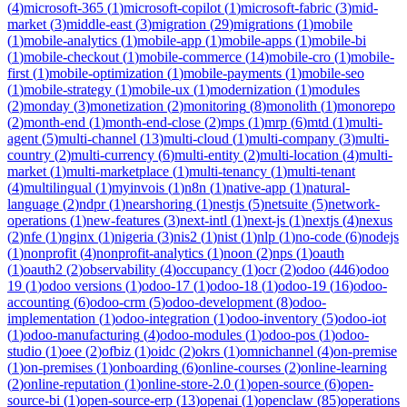
(
4
)
microsoft-365
(
1
)
microsoft-copilot
(
1
)
microsoft-fabric
(
3
)
mid-
market
(
3
)
middle-east
(
3
)
migration
(
29
)
migrations
(
1
)
mobile
(
1
)
mobile-analytics
(
1
)
mobile-app
(
1
)
mobile-apps
(
1
)
mobile-bi
(
1
)
mobile-checkout
(
1
)
mobile-commerce
(
14
)
mobile-cro
(
1
)
mobile-
first
(
1
)
mobile-optimization
(
1
)
mobile-payments
(
1
)
mobile-seo
(
1
)
mobile-strategy
(
1
)
mobile-ux
(
1
)
modernization
(
1
)
modules
(
2
)
monday
(
3
)
monetization
(
2
)
monitoring
(
8
)
monolith
(
1
)
monorepo
(
2
)
month-end
(
1
)
month-end-close
(
2
)
mps
(
1
)
mrp
(
6
)
mtd
(
1
)
multi-
agent
(
5
)
multi-channel
(
13
)
multi-cloud
(
1
)
multi-company
(
3
)
multi-
country
(
2
)
multi-currency
(
6
)
multi-entity
(
2
)
multi-location
(
4
)
multi-
market
(
1
)
multi-marketplace
(
1
)
multi-tenancy
(
1
)
multi-tenant
(
4
)
multilingual
(
1
)
myinvois
(
1
)
n8n
(
1
)
native-app
(
1
)
natural-
language
(
2
)
ndpr
(
1
)
nearshoring
(
1
)
nestjs
(
5
)
netsuite
(
5
)
network-
operations
(
1
)
new-features
(
3
)
next-intl
(
1
)
next-js
(
1
)
nextjs
(
4
)
nexus
(
2
)
nfe
(
1
)
nginx
(
1
)
nigeria
(
3
)
nis2
(
1
)
nist
(
1
)
nlp
(
1
)
no-code
(
6
)
nodejs
(
1
)
nonprofit
(
4
)
nonprofit-analytics
(
1
)
noon
(
2
)
nps
(
1
)
oauth
(
1
)
oauth2
(
2
)
observability
(
4
)
occupancy
(
1
)
ocr
(
2
)
odoo
(
446
)
odoo
19
(
1
)
odoo versions
(
1
)
odoo-17
(
1
)
odoo-18
(
1
)
odoo-19
(
16
)
odoo-
accounting
(
6
)
odoo-crm
(
5
)
odoo-development
(
8
)
odoo-
implementation
(
1
)
odoo-integration
(
1
)
odoo-inventory
(
5
)
odoo-iot
(
1
)
odoo-manufacturing
(
4
)
odoo-modules
(
1
)
odoo-pos
(
1
)
odoo-
studio
(
1
)
oee
(
2
)
ofbiz
(
1
)
oidc
(
2
)
okrs
(
1
)
omnichannel
(
4
)
on-premise
(
1
)
on-premises
(
1
)
onboarding
(
6
)
online-courses
(
2
)
online-learning
(
2
)
online-reputation
(
1
)
online-store-2.0
(
1
)
open-source
(
6
)
open-
source-bi
(
1
)
open-source-erp
(
13
)
openai
(
1
)
openclaw
(
85
)
operations