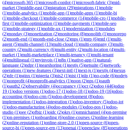
(
4
)
microsoft-365
(
1
)
microsoft-copilot
(
1
)
microsoft-fabric
(
3
)
mid-
market
(
3
)
middle-east
(
3
)
migration
(
29
)
migrations
(
1
)
mobile
(
1
)
mobile-analytics
(
1
)
mobile-app
(
1
)
mobile-apps
(
1
)
mobile-bi
(
1
)
mobile-checkout
(
1
)
mobile-commerce
(
14
)
mobile-cro
(
1
)
mobile-
first
(
1
)
mobile-optimization
(
1
)
mobile-payments
(
1
)
mobile-seo
(
1
)
mobile-strategy
(
1
)
mobile-ux
(
1
)
modernization
(
1
)
modules
(
2
)
monday
(
3
)
monetization
(
2
)
monitoring
(
8
)
monolith
(
1
)
monorepo
(
2
)
month-end
(
1
)
month-end-close
(
2
)
mps
(
1
)
mrp
(
6
)
mtd
(
1
)
multi-
agent
(
5
)
multi-channel
(
13
)
multi-cloud
(
1
)
multi-company
(
3
)
multi-
country
(
2
)
multi-currency
(
6
)
multi-entity
(
2
)
multi-location
(
4
)
multi-
market
(
1
)
multi-marketplace
(
1
)
multi-tenancy
(
1
)
multi-tenant
(
4
)
multilingual
(
1
)
myinvois
(
1
)
n8n
(
1
)
native-app
(
1
)
natural-
language
(
2
)
ndpr
(
1
)
nearshoring
(
1
)
nestjs
(
5
)
netsuite
(
5
)
network-
operations
(
1
)
new-features
(
3
)
next-intl
(
1
)
next-js
(
1
)
nextjs
(
4
)
nexus
(
2
)
nfe
(
1
)
nginx
(
1
)
nigeria
(
3
)
nis2
(
1
)
nist
(
1
)
nlp
(
1
)
no-code
(
6
)
nodejs
(
1
)
nonprofit
(
4
)
nonprofit-analytics
(
1
)
noon
(
2
)
nps
(
1
)
oauth
(
1
)
oauth2
(
2
)
observability
(
4
)
occupancy
(
1
)
ocr
(
2
)
odoo
(
446
)
odoo
19
(
1
)
odoo versions
(
1
)
odoo-17
(
1
)
odoo-18
(
1
)
odoo-19
(
16
)
odoo-
accounting
(
6
)
odoo-crm
(
5
)
odoo-development
(
8
)
odoo-
implementation
(
1
)
odoo-integration
(
1
)
odoo-inventory
(
5
)
odoo-iot
(
1
)
odoo-manufacturing
(
4
)
odoo-modules
(
1
)
odoo-pos
(
1
)
odoo-
studio
(
1
)
oee
(
2
)
ofbiz
(
1
)
oidc
(
2
)
okrs
(
1
)
omnichannel
(
4
)
on-premise
(
1
)
on-premises
(
1
)
onboarding
(
6
)
online-courses
(
2
)
online-learning
(
2
)
online-reputation
(
1
)
online-store-2.0
(
1
)
open-source
(
6
)
open-
source-bi
(
1
)
open-source-erp
(
13
)
openai
(
1
)
openclaw
(
85
)
operations