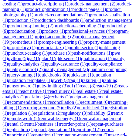
costing
(
1
)
product-descriptions
(
1
)
product-management
(
2
)
product-
mapping
(
1
)
product-optimization
(
1
)
product-pages
(
1
)
product-
photography
(
1
)
product-recommendations
(
1
)
product-visualization
(
1
)
production
(
7
)
production-dashboards
(
1
)
production-management
(
1
)
production-planning
(
2
)
production-scheduling
(
1
)
productivity
(
9
)
productization
(
1
)
products
(
1
)
professional-services
(
4
)
program-
management
(
1
)
project-accounting
(
2
)
project-management
(
19
)
prometheus
(
1
)
prompt-engineering
(
1
)
property-management
(
5
)
proprietary
(
1
)
provincial-tax
(
1
)
public-sector
(
1
)
publishing
(
1
)
punchout-catalog
(
1
)
purchase
(
3
)
push-notifications
(
1
)
pwa
(
1
)
python
(
5
)
qa
(
1
)
qatar
(
1
)
qlik-sense
(
1
)
qualification
(
1
)
quality
(
3
)
quality-analytics
(
1
)
quality-assurance
(
1
)
quality-compliance
(
1
)
quality-control
(
2
)
quality-management
(
2
)
quantum-computing
(
1
)
query-tuning
(
1
)
quickbooks
(
8
)
quickstart
(
1
)
quotation
(
1
)
quotation-templates
(
1
)
qweb
(
3
)
rag
(
1
)
rakuten
(
1
)
ranking
(
1
)
ransomware
(
1
)
rate-limiting
(
3
)
rdl
(
1
)
react
(
8
)
react-19
(
2
)
react-
email
(
1
)
react-native
(
1
)
react-query
(
1
)
real-estate
(
5
)
real-estate-
analytics
(
1
)
real-time
(
4
)
recharts
(
1
)
recipe-management
(
1
)
recommendations
(
1
)
reconciliation
(
1
)
recruitment
(
6
)
recurring-
billing
(
1
)
recurring-revenue
(
5
)
redis
(
2
)
refurbished
(
1
)
registration
(
1
)
regulation
(
1
)
regulations
(
2
)
regulatory
(
3
)
reliability
(
2
)
remix
(
2
)
remote-work
(
2
)
renewable-energy
(
1
)
renewal-management
(
1
)
rental
(
3
)
rental-business
(
1
)
reorder-point
(
1
)
repeat-purchases
(
1
)
replication
(
1
)
report-generation
(
1
)
reporting
(
12
)
reports
(
3
)
repricing
(
1
)
reputation
(
1
)
reputation-management
(
2
)
reserved-