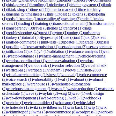
(
1
)
textile
(
2
)
theme-development
(
2
)
themes
(
1
)
theory-of-constraints
(
1
)
third-party
(
1
)
throttling
(
1
)
ticketing
(
1
)
ticketing-system
(
1
)
tiktok
(
1
)
tiktok-shop
(
4
)
time-off
(
1
)
time-to-market
(
1
)
time-tracking
(
2
)
timeline
(
5
)
timesheets
(
2
)
tms
(
1
)
toast
(
1
)
tokens
(
3
)
tokopedia
(
1
)
tools
(
1
)
tourism
(
1
)
traceability
(
6
)
tracking
(
2
)
trade
(
1
)
trade-
secrets
(
1
)
trading
(
1
)
training
(
8
)
transactional-email
(
1
)
transformation
(
1
)
transparency
(
3
)
travel
(
3
)
trends
(
2
)
trendyol
(
1
)
triage
(
1
)
troubleshooting
(
40
)
trust
(
1
)
tryton
(
1
)
tuning
(
2
)
turborepo
(
1
)
turkey
(
4
)
tutorial
(
50
)
typescript
(
4
)
uae
(
3
)
uat
(
1
)
uk
(
2
)
uk-vat
(
1
)
unified-commerce
(
1
)
unit-tests
(
1
)
updates
(
1
)
upgrade
(
3
)
upsell
(
1
)
upselling
(
1
)
user-acquisition
(
1
)
user-adoption
(
2
)
user-experience
(
3
)
utilization
(
1
)
ux
(
1
)
v4
(
1
)
validation
(
1
)
variance-analysis
(
1
)
vat
(
16
)
vector-database
(
1
)
vehicle-management
(
1
)
vehicle-tracking
(
1
)
vendor-coordination
(
1
)
vendor-evaluation
(
1
)
vendor-
management
(
4
)
vendor-risk
(
1
)
vendor-selection
(
2
)
vercel-ai-sdk
(
1
)
vertical-ai
(
1
)
vertipaq
(
1
)
vietnam
(
1
)
views
(
1
)
vision-2030
(
1
)
visual-merchandising
(
1
)
vitest
(
1
)
voice-ai
(
1
)
voice-commerce
(
2
)
voice-search
(
1
)
vulnerability
(
1
)
waf
(
1
)
walmart
(
3
)
walmart-
marketplace
(
1
)
warehouse
(
13
)
warehouse-automation
(
2
)
warehouse-management
(
1
)
wasm
(
1
)
waste-reduction
(
2
)
watsonx-
orchestrate
(
1
)
wave
(
2
)
wayfair
(
2
)
wcag
(
2
)
web
(
1
)
web-design
(
2
)
web-development
(
1
)
web-scraping
(
1
)
web3
(
1
)
webhooks
(
7
)
website
(
1
)
website-builder
(
1
)
whatsapp
(
1
)
white-label
(
6
)
wholesale
(
12
)
wiki
(
2
)
wildberries
(
1
)
win-back
(
1
)
wip
(
1
)
wix
(
2
)
wkhtmltopdf
(
1
)
wms
(
5
)
woocommerce
(
8
)
wordpress
(
1
)
work-os