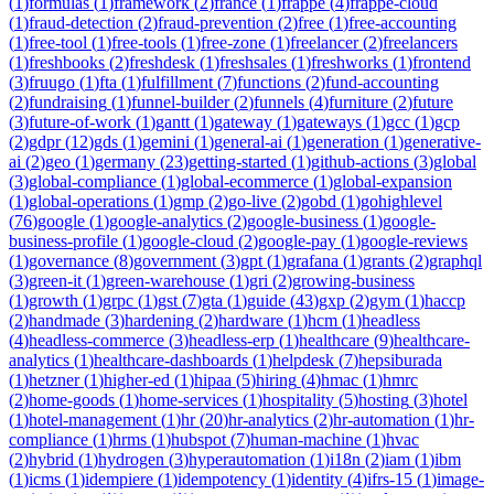
(
1
)
formulas
(
1
)
framework
(
2
)
france
(
1
)
frappe
(
4
)
frappe-cloud
(
1
)
fraud-detection
(
2
)
fraud-prevention
(
2
)
free
(
1
)
free-accounting
(
1
)
free-tool
(
1
)
free-tools
(
1
)
free-zone
(
1
)
freelancer
(
2
)
freelancers
(
1
)
freshbooks
(
2
)
freshdesk
(
1
)
freshsales
(
1
)
freshworks
(
1
)
frontend
(
3
)
fruugo
(
1
)
fta
(
1
)
fulfillment
(
7
)
functions
(
2
)
fund-accounting
(
2
)
fundraising
(
1
)
funnel-builder
(
2
)
funnels
(
4
)
furniture
(
2
)
future
(
3
)
future-of-work
(
1
)
gantt
(
1
)
gateway
(
1
)
gateways
(
1
)
gcc
(
1
)
gcp
(
2
)
gdpr
(
12
)
gds
(
1
)
gemini
(
1
)
general-ai
(
1
)
generation
(
1
)
generative-
ai
(
2
)
geo
(
1
)
germany
(
23
)
getting-started
(
1
)
github-actions
(
3
)
global
(
3
)
global-compliance
(
1
)
global-ecommerce
(
1
)
global-expansion
(
1
)
global-operations
(
1
)
gmp
(
2
)
go-live
(
2
)
gobd
(
1
)
gohighlevel
(
76
)
google
(
1
)
google-analytics
(
2
)
google-business
(
1
)
google-
business-profile
(
1
)
google-cloud
(
2
)
google-pay
(
1
)
google-reviews
(
1
)
governance
(
8
)
government
(
3
)
gpt
(
1
)
grafana
(
1
)
grants
(
2
)
graphql
(
3
)
green-it
(
1
)
green-warehouse
(
1
)
gri
(
2
)
growing-business
(
1
)
growth
(
1
)
grpc
(
1
)
gst
(
7
)
gta
(
1
)
guide
(
43
)
gxp
(
2
)
gym
(
1
)
haccp
(
2
)
handmade
(
3
)
hardening
(
2
)
hardware
(
1
)
hcm
(
1
)
headless
(
4
)
headless-commerce
(
3
)
headless-erp
(
1
)
healthcare
(
9
)
healthcare-
analytics
(
1
)
healthcare-dashboards
(
1
)
helpdesk
(
7
)
hepsiburada
(
1
)
hetzner
(
1
)
higher-ed
(
1
)
hipaa
(
5
)
hiring
(
4
)
hmac
(
1
)
hmrc
(
2
)
home-goods
(
1
)
home-services
(
1
)
hospitality
(
5
)
hosting
(
3
)
hotel
(
1
)
hotel-management
(
1
)
hr
(
20
)
hr-analytics
(
2
)
hr-automation
(
1
)
hr-
compliance
(
1
)
hrms
(
1
)
hubspot
(
7
)
human-machine
(
1
)
hvac
(
2
)
hybrid
(
1
)
hydrogen
(
3
)
hyperautomation
(
1
)
i18n
(
2
)
iam
(
1
)
ibm
(
1
)
icms
(
1
)
idempiere
(
1
)
idempotency
(
1
)
identity
(
4
)
ifrs-15
(
1
)
image-