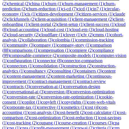
(
2
)
chemical
(
2
)
china
(
1
)
churn
(
1
)
churn-management
(
1
)
churn-
prediction
(
2
)
churn-reduction
(
1
)
ci-cd
(
7
)
cicd
(
1
)
cin7
(
1
)
circular-
economy
(
1
)
cis
(
1
)
citizen-development
(
3
)
citizen-services
(
1
)
claude
(
2
)
clickfunnels
(
2
)
client-acquisition
(
1
)
client-management
(
2
)
client-
onboarding
(
1
)
client-portal
(
2
)
client-setup
(
1
)
client-success
(
1
)
cloud
(
8
)
cloud-accounting
(
1
)
cloud-cost
(
1
)
cloud-erp
(
3
)
cloud-hosting
(
2
)
cloud-security
(
2
)
cloudflare
(
1
)
clover
(
1
)
clv
(
2
)
cmms
(
1
)
cohort-
analysis
(
2
)
collaboration
(
3
)
colombia
(
1
)
commission-tracking
(
1
)
community
(
3
)
company
(
1
)
company-story
(
1
)
comparison
(
88
)
comparisons
(
1
)
compensation
(
1
)
compiere
(
2
)
compliance
(
99
)
composable-commerce
(
2
)
composite-models
(
1
)
computer-vision
(
1
)
configuration
(
1
)
connector
(
8
)
connector-comparison
(
1
)
connectors
(
1
)
consolidation
(
3
)
construction
(
2
)
construction-
analytics
(
1
)
consultancy
(
2
)
consulting
(
3
)
containers
(
3
)
content
(
1
)
content-management
(
2
)
content-marketing
(
3
)
continuous-
improvement
(
1
)
contract-management
(
1
)
contract-review
(
1
)
contracts
(
3
)
conversation-ai
(
1
)
conversation-design
(
1
)
conversational-ai
(
3
)
conversion
(
8
)
conversion-optimization
(
7
)
conversion-rate
(
2
)
conversion-rate-optimization
(
1
)
cookie-
consent
(
1
)
copilot
(
1
)
copyleft
(
1
)
copyrights
(
1
)
core-web-vitals
(
5
)
corporate-tax
(
1
)
corrective
(
1
)
cosmetics
(
1
)
cost
(
4
)
cost-
accounting
(
1
)
cost-analysis
(
3
)
cost-benefit
(
2
)
cost-calculator
(
1
)
cost-
comparison
(
2
)
cost-optimization
(
5
)
cost-reduction
(
1
)
cost-savings
(
1
)
cost-tracking
(
2
)
coupang
(
1
)
course-creation
(
1
)
courses
(
3
)
cpa
(
1
)
cpq
(
1
)
cpra
(
1
)
credit-management
(
1
)
crewai
(
2
)
criteria
(
1
)
crm