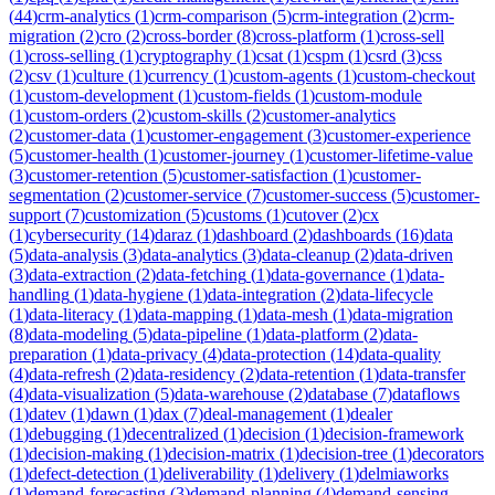
(
44
)
crm-analytics
(
1
)
crm-comparison
(
5
)
crm-integration
(
2
)
crm-
migration
(
2
)
cro
(
2
)
cross-border
(
8
)
cross-platform
(
1
)
cross-sell
(
1
)
cross-selling
(
1
)
cryptography
(
1
)
csat
(
1
)
cspm
(
1
)
csrd
(
3
)
css
(
2
)
csv
(
1
)
culture
(
1
)
currency
(
1
)
custom-agents
(
1
)
custom-checkout
(
1
)
custom-development
(
1
)
custom-fields
(
1
)
custom-module
(
1
)
custom-orders
(
2
)
custom-skills
(
2
)
customer-analytics
(
2
)
customer-data
(
1
)
customer-engagement
(
3
)
customer-experience
(
5
)
customer-health
(
1
)
customer-journey
(
1
)
customer-lifetime-value
(
3
)
customer-retention
(
5
)
customer-satisfaction
(
1
)
customer-
segmentation
(
2
)
customer-service
(
7
)
customer-success
(
5
)
customer-
support
(
7
)
customization
(
5
)
customs
(
1
)
cutover
(
2
)
cx
(
1
)
cybersecurity
(
14
)
daraz
(
1
)
dashboard
(
2
)
dashboards
(
16
)
data
(
5
)
data-analysis
(
3
)
data-analytics
(
3
)
data-cleanup
(
2
)
data-driven
(
3
)
data-extraction
(
2
)
data-fetching
(
1
)
data-governance
(
1
)
data-
handling
(
1
)
data-hygiene
(
1
)
data-integration
(
2
)
data-lifecycle
(
1
)
data-literacy
(
1
)
data-mapping
(
1
)
data-mesh
(
1
)
data-migration
(
8
)
data-modeling
(
5
)
data-pipeline
(
1
)
data-platform
(
2
)
data-
preparation
(
1
)
data-privacy
(
4
)
data-protection
(
14
)
data-quality
(
4
)
data-refresh
(
2
)
data-residency
(
2
)
data-retention
(
1
)
data-transfer
(
4
)
data-visualization
(
5
)
data-warehouse
(
2
)
database
(
7
)
dataflows
(
1
)
datev
(
1
)
dawn
(
1
)
dax
(
7
)
deal-management
(
1
)
dealer
(
1
)
debugging
(
1
)
decentralized
(
1
)
decision
(
1
)
decision-framework
(
1
)
decision-making
(
1
)
decision-matrix
(
1
)
decision-tree
(
1
)
decorators
(
1
)
defect-detection
(
1
)
deliverability
(
1
)
delivery
(
1
)
delmiaworks
(
1
)
demand-forecasting
(
3
)
demand-planning
(
4
)
demand-sensing