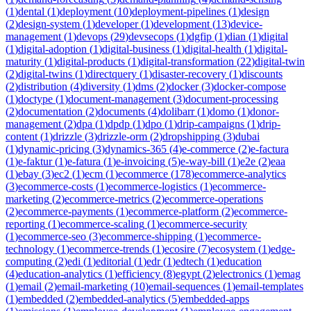
(
1
)
dental
(
1
)
deployment
(
10
)
deployment-pipelines
(
1
)
design
(
2
)
design-system
(
1
)
developer
(
1
)
development
(
13
)
device-
management
(
1
)
devops
(
29
)
devsecops
(
1
)
dgfip
(
1
)
dian
(
1
)
digital
(
1
)
digital-adoption
(
1
)
digital-business
(
1
)
digital-health
(
1
)
digital-
maturity
(
1
)
digital-products
(
1
)
digital-transformation
(
22
)
digital-twin
(
2
)
digital-twins
(
1
)
directquery
(
1
)
disaster-recovery
(
1
)
discounts
(
2
)
distribution
(
4
)
diversity
(
1
)
dms
(
2
)
docker
(
3
)
docker-compose
(
1
)
doctype
(
1
)
document-management
(
3
)
document-processing
(
2
)
documentation
(
2
)
documents
(
4
)
dolibarr
(
1
)
domo
(
1
)
donor-
management
(
2
)
dpa
(
1
)
dpdp
(
1
)
dpo
(
1
)
drip-campaigns
(
1
)
drip-
content
(
1
)
drizzle
(
3
)
drizzle-orm
(
2
)
dropshipping
(
3
)
dubai
(
1
)
dynamic-pricing
(
3
)
dynamics-365
(
4
)
e-commerce
(
2
)
e-factura
(
1
)
e-faktur
(
1
)
e-fatura
(
1
)
e-invoicing
(
5
)
e-way-bill
(
1
)
e2e
(
2
)
eaa
(
1
)
ebay
(
3
)
ec2
(
1
)
ecm
(
1
)
ecommerce
(
178
)
ecommerce-analytics
(
3
)
ecommerce-costs
(
1
)
ecommerce-logistics
(
1
)
ecommerce-
marketing
(
2
)
ecommerce-metrics
(
2
)
ecommerce-operations
(
2
)
ecommerce-payments
(
1
)
ecommerce-platform
(
2
)
ecommerce-
reporting
(
1
)
ecommerce-scaling
(
1
)
ecommerce-security
(
1
)
ecommerce-seo
(
3
)
ecommerce-shipping
(
1
)
ecommerce-
technology
(
1
)
ecommerce-trends
(
1
)
ecosire
(
7
)
ecosystem
(
1
)
edge-
computing
(
2
)
edi
(
1
)
editorial
(
1
)
edr
(
1
)
edtech
(
1
)
education
(
4
)
education-analytics
(
1
)
efficiency
(
8
)
egypt
(
2
)
electronics
(
1
)
emag
(
1
)
email
(
2
)
email-marketing
(
10
)
email-sequences
(
1
)
email-templates
(
1
)
embedded
(
2
)
embedded-analytics
(
5
)
embedded-apps