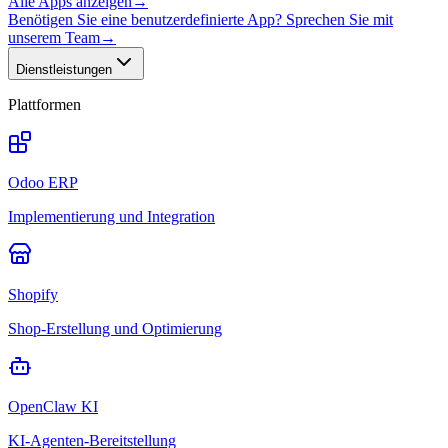
Alle Apps anzeigen
→
Benötigen Sie eine benutzerdefinierte App? Sprechen Sie mit
unserem Team
→
Dienstleistungen
Plattformen
Odoo ERP
Implementierung und Integration
Shopify
Shop-Erstellung und Optimierung
OpenClaw KI
KI-Agenten-Bereitstellung