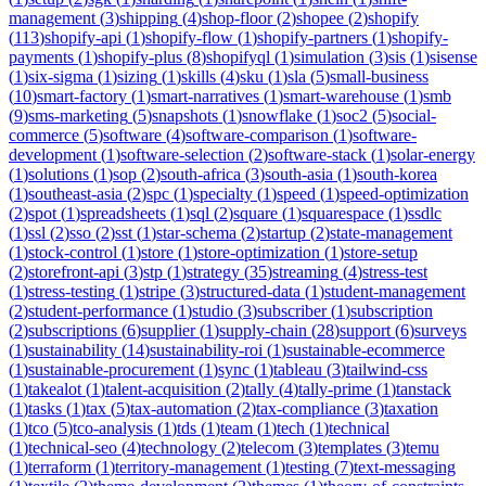
management
(
3
)
shipping
(
4
)
shop-floor
(
2
)
shopee
(
2
)
shopify
(
113
)
shopify-api
(
1
)
shopify-flow
(
1
)
shopify-partners
(
1
)
shopify-
payments
(
1
)
shopify-plus
(
8
)
shopifyql
(
1
)
simulation
(
3
)
sis
(
1
)
sisense
(
1
)
six-sigma
(
1
)
sizing
(
1
)
skills
(
4
)
sku
(
1
)
sla
(
5
)
small-business
(
10
)
smart-factory
(
1
)
smart-narratives
(
1
)
smart-warehouse
(
1
)
smb
(
9
)
sms-marketing
(
5
)
snapshots
(
1
)
snowflake
(
1
)
soc2
(
5
)
social-
commerce
(
5
)
software
(
4
)
software-comparison
(
1
)
software-
development
(
1
)
software-selection
(
2
)
software-stack
(
1
)
solar-energy
(
1
)
solutions
(
1
)
sop
(
2
)
south-africa
(
3
)
south-asia
(
1
)
south-korea
(
1
)
southeast-asia
(
2
)
spc
(
1
)
specialty
(
1
)
speed
(
1
)
speed-optimization
(
2
)
spot
(
1
)
spreadsheets
(
1
)
sql
(
2
)
square
(
1
)
squarespace
(
1
)
ssdlc
(
1
)
ssl
(
2
)
sso
(
2
)
sst
(
1
)
star-schema
(
2
)
startup
(
2
)
state-management
(
1
)
stock-control
(
1
)
store
(
1
)
store-optimization
(
1
)
store-setup
(
2
)
storefront-api
(
3
)
stp
(
1
)
strategy
(
35
)
streaming
(
4
)
stress-test
(
1
)
stress-testing
(
1
)
stripe
(
3
)
structured-data
(
1
)
student-management
(
2
)
student-performance
(
1
)
studio
(
3
)
subscriber
(
1
)
subscription
(
2
)
subscriptions
(
6
)
supplier
(
1
)
supply-chain
(
28
)
support
(
6
)
surveys
(
1
)
sustainability
(
14
)
sustainability-roi
(
1
)
sustainable-ecommerce
(
1
)
sustainable-procurement
(
1
)
sync
(
1
)
tableau
(
3
)
tailwind-css
(
1
)
takealot
(
1
)
talent-acquisition
(
2
)
tally
(
4
)
tally-prime
(
1
)
tanstack
(
1
)
tasks
(
1
)
tax
(
5
)
tax-automation
(
2
)
tax-compliance
(
3
)
taxation
(
1
)
tco
(
5
)
tco-analysis
(
1
)
tds
(
1
)
team
(
1
)
tech
(
1
)
technical
(
1
)
technical-seo
(
4
)
technology
(
2
)
telecom
(
3
)
templates
(
3
)
temu
(
1
)
terraform
(
1
)
territory-management
(
1
)
testing
(
7
)
text-messaging