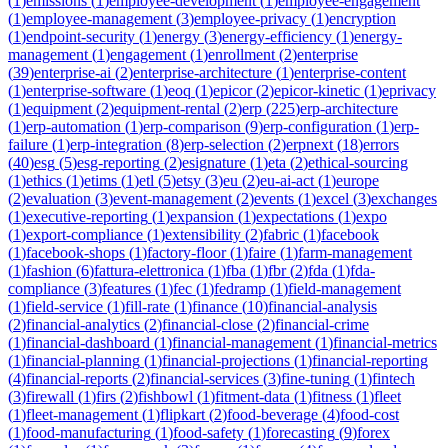
(
1
)
emissions
(
1
)
employee-development
(
1
)
employee-engagement
(
1
)
employee-management
(
3
)
employee-privacy
(
1
)
encryption
(
1
)
endpoint-security
(
1
)
energy
(
3
)
energy-efficiency
(
1
)
energy-
management
(
1
)
engagement
(
1
)
enrollment
(
2
)
enterprise
(
39
)
enterprise-ai
(
2
)
enterprise-architecture
(
1
)
enterprise-content
(
1
)
enterprise-software
(
1
)
eoq
(
1
)
epicor
(
2
)
epicor-kinetic
(
1
)
eprivacy
(
1
)
equipment
(
2
)
equipment-rental
(
2
)
erp
(
225
)
erp-architecture
(
1
)
erp-automation
(
1
)
erp-comparison
(
9
)
erp-configuration
(
1
)
erp-
failure
(
1
)
erp-integration
(
8
)
erp-selection
(
2
)
erpnext
(
18
)
errors
(
40
)
esg
(
5
)
esg-reporting
(
2
)
esignature
(
1
)
eta
(
2
)
ethical-sourcing
(
1
)
ethics
(
1
)
etims
(
1
)
etl
(
5
)
etsy
(
3
)
eu
(
2
)
eu-ai-act
(
1
)
europe
(
2
)
evaluation
(
3
)
event-management
(
2
)
events
(
1
)
excel
(
3
)
exchanges
(
1
)
executive-reporting
(
1
)
expansion
(
1
)
expectations
(
1
)
expo
(
1
)
export-compliance
(
1
)
extensibility
(
2
)
fabric
(
1
)
facebook
(
1
)
facebook-shops
(
1
)
factory-floor
(
1
)
faire
(
1
)
farm-management
(
1
)
fashion
(
6
)
fattura-elettronica
(
1
)
fba
(
1
)
fbr
(
2
)
fda
(
1
)
fda-
compliance
(
3
)
features
(
1
)
fec
(
1
)
fedramp
(
1
)
field-management
(
1
)
field-service
(
1
)
fill-rate
(
1
)
finance
(
10
)
financial-analysis
(
2
)
financial-analytics
(
2
)
financial-close
(
2
)
financial-crime
(
1
)
financial-dashboard
(
1
)
financial-management
(
1
)
financial-metrics
(
1
)
financial-planning
(
1
)
financial-projections
(
1
)
financial-reporting
(
4
)
financial-reports
(
2
)
financial-services
(
3
)
fine-tuning
(
1
)
fintech
(
3
)
firewall
(
1
)
firs
(
2
)
fishbowl
(
1
)
fitment-data
(
1
)
fitness
(
1
)
fleet
(
1
)
fleet-management
(
1
)
flipkart
(
2
)
food-beverage
(
4
)
food-cost
(
1
)
food-manufacturing
(
1
)
food-safety
(
1
)
forecasting
(
9
)
forex