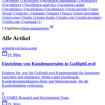
(
1
)
workday
(
1
)
workflow
(
9
)
workflow-automation
(
1
)
workflows
(
2
)
workforce
(
7
)
workforce-analytics
(
1
)
working-capital
(
1
)
workplace
(
1
)
workshops
(
1
)
workspace
(
1
)
wps-payroll
(
1
)
xero
(
4
)
xml
(
1
)
xml-rpc
(
3
)
zalando
(
5
)
zapier
(
3
)
zatca
(
2
)
zero-downtime
(
2
)
zero-trust
(
3
)
zoho
(
2
)
zoho-books
(
1
)
zoho-crm
(
1
)
zoho-inventory
(
1
)
zoho-one
(
1
)
zustand
(
1
)
2 Ergebnisse
client-management
Alle Artikel
gohighlevel
client-portal
19. März
Einrichten von Kundenportalen in GoHighLevel
Erfahren Sie, wie Sie GoHighLevel-Kundenportale für Agenturen
einrichten und optimieren. White-Label-Dashboards,
Kundenkommunikations-Hubs und Markenportale, die die
Kundenbindung verbessern.
E
ECOSIRE Research and Development Team
19. März