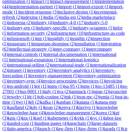
optimization
(
1
)
impact
(
1
)
impact-measurement
(
1
)
implementation
(
44
)
implementation-partner
(
1
)
import
(
1
)
import-export
(
1
)
import-
mode
(
1
)
incident-response
(
3
)
inclusive-design
(
1
)
incremental-
refresh
(
2
)
indexing
(
1
)
india
(
5
)
india-gst
(
2
)
india-marketplace
(
1
)
indonesia
(
2
)
industry
(
4
)
industry-4-0
(
17
)
industry-5-0
(
1
)
industry-erp
(
1
)
industry-specific
(
1
)
industry-wrappers
(
1
)
infor
(
1
)
information-security
(
2
)
infrastructure
(
10
)
infrastructure-as-code
(
1
)
infusionsoft
(
1
)
inp
(
1
)
insightly
(
1
)
insights
(
2
)
inspection
(
1
)
instagram
(
1
)
instagram-shopping
(
2
)
installation
(
1
)
integration
(
63
)
intellectual-property
(
1
)
inter-company
(
1
)
intercompany
(
4
)
internal-controls
(
1
)
internal-documentation
(
1
)
international
(
11
)
international-expansion
(
1
)
international-logistics
(
1
)
international-selling
(
2
)
international-trade
(
1
)
internationalization
(
2
)
intranet
(
1
)
inventory
(
33
)
inventory-analytics
(
1
)
inventory-
forecasting
(
1
)
inventory-management
(
5
)
inventory-optimization
(
1
)
inventory-sync
(
4
)
invoice-processing
(
2
)
invoices
(
1
)
invoicing
(
1
)
ios-android
(
1
)
iot
(
11
)
iqms
(
1
)
isa-95
(
1
)
isms
(
1
)
iso-13485
(
1
)
iso-
27001
(
3
)
iso-9001
(
1
)
italy
(
1
)
iva
(
2
)
jamstack
(
1
)
japan
(
2
)
javascript
(
1
)
jewelry
(
1
)
jit
(
1
)
job-costing
(
2
)
jpk
(
1
)
json-rpc
(
2
)
jumia
(
1
)
just-in-
time
(
1
)
jwt
(
1
)
k6
(
2
)
kafka
(
1
)
kanban
(
3
)
katana
(
1
)
katana-mrp
(
1
)
kaufland
(
2
)
kdv
(
1
)
keap
(
2
)
kenya
(
1
)
klaviyo
(
1
)
knowledge
(
1
)
knowledge-base
(
4
)
knowledge-management
(
2
)
korea
(
1
)
kpi
(
3
)
kpis
(
3
)
kra
(
1
)
ksef
(
1
)
kubernetes
(
1
)
kvkk
(
1
)
kyc
(
1
)
labor-law
(
1
)
landed-cost
(
1
)
landing-pages
(
4
)
langchain
(
3
)
large-datasets
(
1
)
latin-america
(
3
)
launch
(
1
)
law-firm
(
1
)
law-firms
(
1
)
lazada
(
1
)
lcp