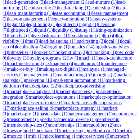
(
1
)
lead-generation
(
3
)
lead-management
(
2
)
lead-nurture
(
1
)
lead-
nurturing
(
1
)
lead-scoring
(
2
)
lead-tracking
(
1
)
leadership
(
2
)
lean
(
1
)
lean-manufacturing
(
1
)
lease-accounting
(
1
)
lease-management
(
2
)
leave-management
(
1
)
legacy-migration
(
1
)
legacy-systems
(
1
)
legal
(
16
)
legal-billing
(
1
)
legal-tech
(
1
)
lgpd
(
1
)
licensing
(
7
)
lightspeed
(
1
)
liquid
(
1
)
liquidity
(
1
)
listing
(
1
)
listing-optimization
(
1
)
live-chat
(
1
)
live-dashboards
(
1
)
live-shopping
(
1
)
llm
(
4
)
llm-
visibility
(
1
)
lms
(
3
)
load-balancing
(
1
)
load-testing
(
3
)
local
(
1
)
local-
seo
(
4
)
localization
(
24
)
logging
(
1
)
logistics
(
14
)
logistics-analytics
(
1
)
lohnsteuer
(
1
)
looker
(
2
)
looker-studio
(
2
)
lot-tracking
(
1
)
low-code
(
6
)
loyalty
(
3
)
loyalty-programs
(
2
)
ltv
(
1
)
mach
(
1
)
mach-architecture
(
1
)
machine-learning
(
13
)
magento
(
4
)
mailchimp
(
1
)
maintenance
(
4
)
make-or-buy
(
1
)
making-tax-digital
(
1
)
malaysia
(
1
)
managed-
services
(
1
)
management
(
1
)
manufacturing
(
53
)
margins
(
2
)
market-
analysis
(
1
)
marketing
(
10
)
marketing-automation
(
11
)
marketing-
platform
(
4
)
marketplace
(
22
)
marketplace-advertising
(
1
)
marketplace-analytics
(
1
)
marketplace-fees
(
1
)
marketplace-
integration
(
9
)
marketplace-operations
(
1
)
marketplace-optimization
(
1
)
marketplace-performance
(
1
)
marketplace-seller-operations
(
17
)
marketplace-selling
(
9
)
marketplace-strategy
(
1
)
markets
(
1
)
markets-pro
(
1
)
master-data
(
1
)
matter-management
(
1
)
mcommerce
(
2
)
measurement
(
1
)
media
(
3
)
medical-device
(
1
)
membership
(
2
)
membership-sites
(
3
)
memberships
(
1
)
mercadolibre
(
2
)
mes
(
2
)
messaging
(
1
)
metabase
(
1
)
metasfresh
(
1
)
method-crm
(
1
)
metrics
(
2
)
mexico
(
1
)
mfa
(
1
)
microlearning
(
1
)
microservices
(
6
)
microsoft