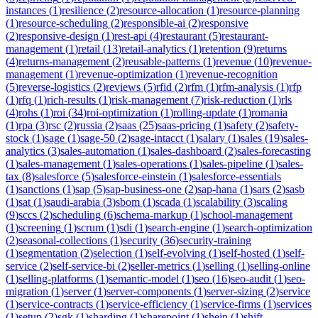
instances
(
1
)
resilience
(
2
)
resource-allocation
(
1
)
resource-planning
(
1
)
resource-scheduling
(
2
)
responsible-ai
(
2
)
responsive
(
2
)
responsive-design
(
1
)
rest-api
(
4
)
restaurant
(
5
)
restaurant-
management
(
1
)
retail
(
13
)
retail-analytics
(
1
)
retention
(
9
)
returns
(
4
)
returns-management
(
2
)
reusable-patterns
(
1
)
revenue
(
10
)
revenue-
management
(
1
)
revenue-optimization
(
1
)
revenue-recognition
(
5
)
reverse-logistics
(
2
)
reviews
(
5
)
rfid
(
2
)
rfm
(
1
)
rfm-analysis
(
1
)
rfp
(
1
)
rfq
(
1
)
rich-results
(
1
)
risk-management
(
7
)
risk-reduction
(
1
)
rls
(
4
)
rohs
(
1
)
roi
(
34
)
roi-optimization
(
1
)
rolling-update
(
1
)
romania
(
1
)
rpa
(
3
)
rsc
(
2
)
russia
(
2
)
saas
(
25
)
saas-pricing
(
1
)
safety
(
2
)
safety-
stock
(
1
)
sage
(
1
)
sage-50
(
2
)
sage-intacct
(
1
)
salary
(
1
)
sales
(
19
)
sales-
analytics
(
3
)
sales-automation
(
1
)
sales-dashboard
(
2
)
sales-forecasting
(
1
)
sales-management
(
1
)
sales-operations
(
1
)
sales-pipeline
(
1
)
sales-
tax
(
8
)
salesforce
(
5
)
salesforce-einstein
(
1
)
salesforce-essentials
(
1
)
sanctions
(
1
)
sap
(
5
)
sap-business-one
(
2
)
sap-hana
(
1
)
sars
(
2
)
sasb
(
1
)
sat
(
1
)
saudi-arabia
(
3
)
sbom
(
1
)
scada
(
1
)
scalability
(
3
)
scaling
(
9
)
sccs
(
2
)
scheduling
(
6
)
schema-markup
(
1
)
school-management
(
1
)
screening
(
1
)
scrum
(
1
)
sdi
(
1
)
search-engine
(
1
)
search-optimization
(
2
)
seasonal-collections
(
1
)
security
(
36
)
security-training
(
1
)
segmentation
(
2
)
selection
(
1
)
self-evolving
(
1
)
self-hosted
(
1
)
self-
service
(
2
)
self-service-bi
(
2
)
seller-metrics
(
1
)
selling
(
1
)
selling-online
(
1
)
selling-platforms
(
1
)
semantic-model
(
1
)
seo
(
16
)
seo-audit
(
1
)
seo-
migration
(
1
)
server
(
1
)
server-components
(
1
)
server-sizing
(
2
)
service
(
1
)
service-contracts
(
1
)
service-efficiency
(
1
)
service-firms
(
1
)
services
(
1
)
setup
(
2
)
sgk
(
1
)
sharding
(
1
)
sharepoint
(
1
)
shein
(
1
)
shift-