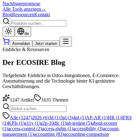
Nachfrageprognose
Alle Tools anzeigen
→
Blog
Ressourcen
Kontakt
de
Anmelden
Jetzt starten
Einblicke & Ressourcen
Der ECOSIRE Blog
Tiefgehende Einblicke in Odoo-Integrationen, E-Commerce-
Automatisierung und die Technologie hinter KI-gestützten
Geschäftslösungen.
1247
Artikel
1635
Themen
Alle (1247)
2026
(
6
)
3d
(
1
)
3pl
(
3
)
4pl
(
1
)
AP-AR
(
1
)
HR
(
1
)
IFRS
(
1
)
KPIs
(
1
)
a11y
(
1
)
a2p-10dlc
(
1
)
ab-testing
(
5
)
about-ecosire
(
1
)
access-control
(
2
)
access-rights
(
1
)
accessibility
(
3
)
account-
management
(
1
)
accounting
(
83
)
accounting-comparison