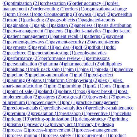
(
6
)
optimization
(
21
)
orchestration
(
6
)
order-accuracy
(
1
)
order-
management
(
2
)
order-routing
(
1
)
orders
(
1
)
organizational-change
(
1
)
orm
(
3
)
oss
(
1
)
otto
(
3
)
outsourcing
(
3
)
owasp
(
1
)
owl
(
2
)
ownership
(
1
)
ozon
(
1
)
packaging
(
2
)
page-objects
(
1
)
paginated-reports
(
1
)
pagination
(
1
)
pajak
(
1
)
pakistan
(
2
)
paperless
(
1
)
parts-distribution
(
1
)
parts-management
(
1
)
patents
(
1
)
patient-analytics
(
1
)
patient-care
(
2
)
patient-management
(
1
)
patient-recall
(
1
)
patterns
(
5
)
payment
(
1
)
payment-gateways
(
1
)
payment-security
(
2
)
payment-terms
(
1
)
payments
(
5
)
payroll
(
18
)
pci-dss
(
4
)
pdf
(
2
)
pdfkit
(
1
)
pdpl
(
2
)
peachtree
(
2
)
penetration-testing
(
1
)
people-analytics
(
2
)
performance
(
25
)
performance-review
(
1
)
permissions
(
1
)
personalization
(
5
)
pharma
(
4
)
pharmaceutical
(
2
)
philippines
(
1
)
phishing
(
1
)
pick-pack-ship
(
1
)
pim
(
1
)
pipa
(
1
)
pipeda
(
1
)
pipedrive
(
2
)
pipeline
(
9
)
pipeline-automation
(
1
)
pipl
(
1
)
pixel-perfect
(
1
)
planning
(
9
)
plans
(
1
)
platform
(
3
)
playwright
(
2
)
plex
(
1
)
plex-
smart-manufacturing
(
1
)
plm
(
2
)
plumbing
(
1
)
pm2
(
1
)
pms
(
1
)
pnpm
(
1
)
point-of-sale
(
3
)
poland
(
3
)
polaris
(
1
)
pos
(
9
)
post-brexit
(
1
)
post-
implementation
(
2
)
postgres
(
2
)
postgresql
(
10
)
power-bi
(
79
)
power-
bi-premium
(
1
)
power-query
(
1
)
ppc
(
1
)
practice-management
(
2
)
precious-metals
(
1
)
predictive-analytics
(
4
)
predictive-maintenance
(
2
)
premium
(
2
)
preparation
(
1
)
prestashop
(
1
)
preventive
(
1
)
pricelists
(
1
)
pricing
(
19
)
pricing-optimization
(
1
)
pricing-strategy
(
3
)
printing
(
1
)
prisma
(
1
)
privacy
(
12
)
privacy-act
(
1
)
privacy-by-design
(
1
)
process
(
2
)
process-improvement
(
1
)
process-management
(
1
)
process-mining
(
1
)
process-safety
(
1
)
procurement
(
11
)
product-