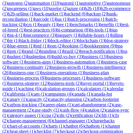
(
3
)
autogen
(
2
)
automation
(
119
)
automl
(
1
)
automotive
(
5
)
autonomous
(
2
)
awareness
(
1
)
aws
(
10
)
axelor
(
2
)
azure
(
4
)
b2b
(
18
)
b2b-ecommerce
(
1
)
b2b-selling
(
1
)
back-market
(
1
)
backend
(
6
)
backup
(
2
)
bank-
reconciliation
(
1
)
barcode
(
1
)
bas
(
1
)
batch-processing
(
1
)
batch-
tracking
(
2
)
bcrs
(
1
)
beauty
(
1
)
bee
(
1
)
benchmarks
(
1
)
benefits
(
1
)
best-
of-breed
(
1
)
best-practices
(
6
)
bi-comparison
(
8
)
bi-tools
(
1
)
bias
(
1
)
big-4
(
1
)
bigcommerce
(
3
)
bigquery
(
1
)
billable-hours
(
1
)
billing
(
7
)
bir
(
1
)
black-friday
(
1
)
block-editor
(
1
)
blockchain
(
1
)
blog-strategy
(
1
)
blue-green
(
1
)
bmf
(
1
)
bom
(
2
)
booking
(
5
)
bookkeeping
(
9
)
bpa
(
1
)
bpm
(
1
)
brand
(
2
)
branding
(
1
)
brazil
(
2
)
breach-notification
(
1
)
bss
(
1
)
budget
(
3
)
budgeting
(
6
)
build-vs-buy
(
3
)
business
(
13
)
business
software
(
1
)
business-apps
(
1
)
business-automation
(
1
)
business-case
(
2
)
business-continuity
(
2
)
business-growth
(
1
)
business-intelligence
(
26
)
business-one
(
1
)
business-operations
(
1
)
business-plan
(
1
)
business-process
(
8
)
business-processes
(
1
)
business-software
(
1
)
business-strategy
(
12
)
business-tools
(
2
)
buyer-portal
(
1
)
buyers-
guide
(
1
)
caching
(
6
)
calculation-groups
(
1
)
calculators
(
1
)
calendar
(
3
)
california
(
1
)
cam
(
1
)
campaigns
(
4
)
canada
(
1
)
canada-hst
(
1
)
canary
(
1
)
capacity
(
2
)
capacity-planning
(
2
)
carbon-footprint
(
2
)
carbon-tracking
(
3
)
career-plans
(
1
)
cart-abandonment
(
2
)
case-
management
(
2
)
case-study
(
11
)
cash-flow
(
4
)
catalog
(
2
)
catalog-sync
(
1
)
category-pages
(
1
)
ccpa
(
2
)
cdn
(
2
)
certification
(
2
)
cfdi
(
1
)
cfo
(
2
)
change-management
(
6
)
channel-manager
(
1
)
chargebacks
(
1
)
chart-of-accounts
(
3
)
charts
(
1
)
chatbot
(
6
)
chatbots
(
1
)
chatgpt
(
2
)
cheat-sheet
(
1
)
checklist
(
7
)
checkout
(
2
)
checkout-optimization