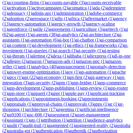
(
1
)
accounting-firms
(
1
)
accounts-payable
(
3
)
accounts-receivable
(
1
)
activation
(
1
)
activecampaign
(
2
)
acumatica
(
1
)
ada
(
2
)
adempiere
(
1
)
adequacy
(
1
)
admin-api
(
1
)
administration
(
1
)
adobe-commerce
(
2
)
adoption
(
2
)
aerospace
(
1
)
afip
(
1
)
africa
(
2
)
aftermarket
(
1
)
agency
(
13
)
agency-automation
(
1
)
agency-growth
(
2
)
agency-scaling
(
1
)
agentforce
(
1
)
agile
(
2
)
agreements
(
1
)
agriculture
(
3
)
agritech
(
1
)
ai
(
62
)
ai-agent
(
1
)
ai-agents
(
38
)
ai-analytics
(
2
)
ai-architecture
(
2
)
ai-
assistants
(
1
)
ai-automation
(
6
)
ai-bot
(
1
)
ai-chatbot
(
1
)
ai-comparison
(
1
)
ai-content
(
1
)
ai-development
(
1
)
ai-ethics
(
1
)
ai-frameworks
(
2
)
ai-
investment
(
1
)
ai-queries
(
1
)
ai-search
(
3
)
ai-security
(
1
)
ai-testing
(
1
)
ai-threats
(
1
)
alerting
(
2
)
alexa
(
1
)
alibaba
(
1
)
aliexpress
(
1
)
all-in-one
(
2
)
allegro
(
2
)
amazon
(
7
)
amazon-ads
(
1
)
amazon-ppc
(
1
)
amazon-
seller
(
1
)
aml
(
1
)
analytics
(
40
)
announcement
(
1
)
anomaly-detection
(
1
)
answer-engine-optimization
(
1
)
aov
(
1
)
ap-automation
(
1
)
apache
(
1
)
apcs
(
1
)
api
(
22
)
api-economy
(
1
)
api-first
(
2
)
api-gateway
(
1
)
api-
integration
(
3
)
api-security
(
2
)
apm
(
1
)
app-bridge
(
1
)
app-commerce
(
1
)
app-development
(
2
)
app-publishing
(
1
)
app-review
(
1
)
app-router
(
1
)
app-store
(
1
)
apparel
(
3
)
appi
(
1
)
apple-pay
(
1
)
applicant-tracking
(
1
)
applications
(
1
)
appointment-booking
(
2
)
appointments
(
1
)
appraisals
(
1
)
approval-chains
(
1
)
approvals
(
3
)
apps
(
1
)
ar
(
1
)
ar-
shopping
(
1
)
architecture
(
17
)
argentina
(
1
)
artificial-intelligence
(
2
)
as9100
(
1
)
asc-606
(
3
)
assessment
(
2
)
asset-management
(
4
)
assistant
(
1
)
ato
(
1
)
attribution
(
1
)
attrition
(
1
)
audience-analytics
(
1
)
audit
(
7
)
audit-trail
(
1
)
augmented
(
1
)
augmented-reality
(
2
)
australia
(
2
)
australia-gst
(
1
)
authentication
(
6
)
authentik
(
2
)
authorization