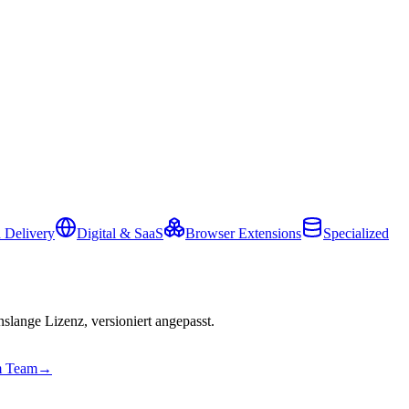
 Delivery
Digital & SaaS
Browser Extensions
Specialized
slange Lizenz, versioniert angepasst.
em Team
→