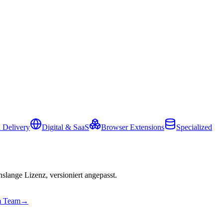
 Delivery
Digital & SaaS
Browser Extensions
Specialized
slange Lizenz, versioniert angepasst.
em Team
→