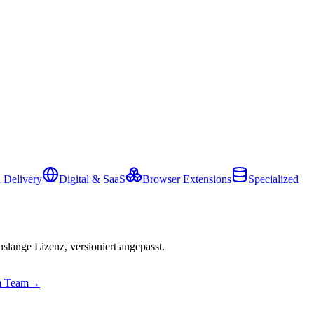
 Delivery
Digital & SaaS
Browser Extensions
Specialized
slange Lizenz, versioniert angepasst.
em Team
→