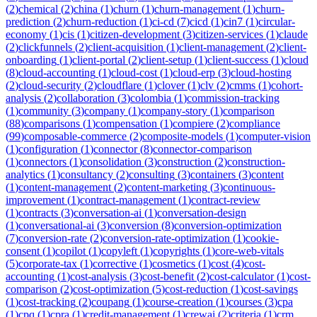
(
2
)
chemical
(
2
)
china
(
1
)
churn
(
1
)
churn-management
(
1
)
churn-
prediction
(
2
)
churn-reduction
(
1
)
ci-cd
(
7
)
cicd
(
1
)
cin7
(
1
)
circular-
economy
(
1
)
cis
(
1
)
citizen-development
(
3
)
citizen-services
(
1
)
claude
(
2
)
clickfunnels
(
2
)
client-acquisition
(
1
)
client-management
(
2
)
client-
onboarding
(
1
)
client-portal
(
2
)
client-setup
(
1
)
client-success
(
1
)
cloud
(
8
)
cloud-accounting
(
1
)
cloud-cost
(
1
)
cloud-erp
(
3
)
cloud-hosting
(
2
)
cloud-security
(
2
)
cloudflare
(
1
)
clover
(
1
)
clv
(
2
)
cmms
(
1
)
cohort-
analysis
(
2
)
collaboration
(
3
)
colombia
(
1
)
commission-tracking
(
1
)
community
(
3
)
company
(
1
)
company-story
(
1
)
comparison
(
88
)
comparisons
(
1
)
compensation
(
1
)
compiere
(
2
)
compliance
(
99
)
composable-commerce
(
2
)
composite-models
(
1
)
computer-vision
(
1
)
configuration
(
1
)
connector
(
8
)
connector-comparison
(
1
)
connectors
(
1
)
consolidation
(
3
)
construction
(
2
)
construction-
analytics
(
1
)
consultancy
(
2
)
consulting
(
3
)
containers
(
3
)
content
(
1
)
content-management
(
2
)
content-marketing
(
3
)
continuous-
improvement
(
1
)
contract-management
(
1
)
contract-review
(
1
)
contracts
(
3
)
conversation-ai
(
1
)
conversation-design
(
1
)
conversational-ai
(
3
)
conversion
(
8
)
conversion-optimization
(
7
)
conversion-rate
(
2
)
conversion-rate-optimization
(
1
)
cookie-
consent
(
1
)
copilot
(
1
)
copyleft
(
1
)
copyrights
(
1
)
core-web-vitals
(
5
)
corporate-tax
(
1
)
corrective
(
1
)
cosmetics
(
1
)
cost
(
4
)
cost-
accounting
(
1
)
cost-analysis
(
3
)
cost-benefit
(
2
)
cost-calculator
(
1
)
cost-
comparison
(
2
)
cost-optimization
(
5
)
cost-reduction
(
1
)
cost-savings
(
1
)
cost-tracking
(
2
)
coupang
(
1
)
course-creation
(
1
)
courses
(
3
)
cpa
(
1
)
cpq
(
1
)
cpra
(
1
)
credit-management
(
1
)
crewai
(
2
)
criteria
(
1
)
crm