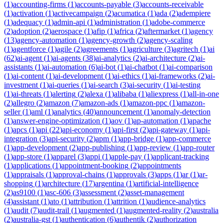
(
1
)
accounting-firms
(
1
)
accounts-payable
(
3
)
accounts-receivable
(
1
)
activation
(
1
)
activecampaign
(
2
)
acumatica
(
1
)
ada
(
2
)
adempiere
(
1
)
adequacy
(
1
)
admin-api
(
1
)
administration
(
1
)
adobe-commerce
(
2
)
adoption
(
2
)
aerospace
(
1
)
afip
(
1
)
africa
(
2
)
aftermarket
(
1
)
agency
(
13
)
agency-automation
(
1
)
agency-growth
(
2
)
agency-scaling
(
1
)
agentforce
(
1
)
agile
(
2
)
agreements
(
1
)
agriculture
(
3
)
agritech
(
1
)
ai
(
62
)
ai-agent
(
1
)
ai-agents
(
38
)
ai-analytics
(
2
)
ai-architecture
(
2
)
ai-
assistants
(
1
)
ai-automation
(
6
)
ai-bot
(
1
)
ai-chatbot
(
1
)
ai-comparison
(
1
)
ai-content
(
1
)
ai-development
(
1
)
ai-ethics
(
1
)
ai-frameworks
(
2
)
ai-
investment
(
1
)
ai-queries
(
1
)
ai-search
(
3
)
ai-security
(
1
)
ai-testing
(
1
)
ai-threats
(
1
)
alerting
(
2
)
alexa
(
1
)
alibaba
(
1
)
aliexpress
(
1
)
all-in-one
(
2
)
allegro
(
2
)
amazon
(
7
)
amazon-ads
(
1
)
amazon-ppc
(
1
)
amazon-
seller
(
1
)
aml
(
1
)
analytics
(
40
)
announcement
(
1
)
anomaly-detection
(
1
)
answer-engine-optimization
(
1
)
aov
(
1
)
ap-automation
(
1
)
apache
(
1
)
apcs
(
1
)
api
(
22
)
api-economy
(
1
)
api-first
(
2
)
api-gateway
(
1
)
api-
integration
(
3
)
api-security
(
2
)
apm
(
1
)
app-bridge
(
1
)
app-commerce
(
1
)
app-development
(
2
)
app-publishing
(
1
)
app-review
(
1
)
app-router
(
1
)
app-store
(
1
)
apparel
(
3
)
appi
(
1
)
apple-pay
(
1
)
applicant-tracking
(
1
)
applications
(
1
)
appointment-booking
(
2
)
appointments
(
1
)
appraisals
(
1
)
approval-chains
(
1
)
approvals
(
3
)
apps
(
1
)
ar
(
1
)
ar-
shopping
(
1
)
architecture
(
17
)
argentina
(
1
)
artificial-intelligence
(
2
)
as9100
(
1
)
asc-606
(
3
)
assessment
(
2
)
asset-management
(
4
)
assistant
(
1
)
ato
(
1
)
attribution
(
1
)
attrition
(
1
)
audience-analytics
(
1
)
audit
(
7
)
audit-trail
(
1
)
augmented
(
1
)
augmented-reality
(
2
)
australia
(
2
)
australia-gst
(
1
)
authentication
(
6
)
authentik
(
2
)
authorization