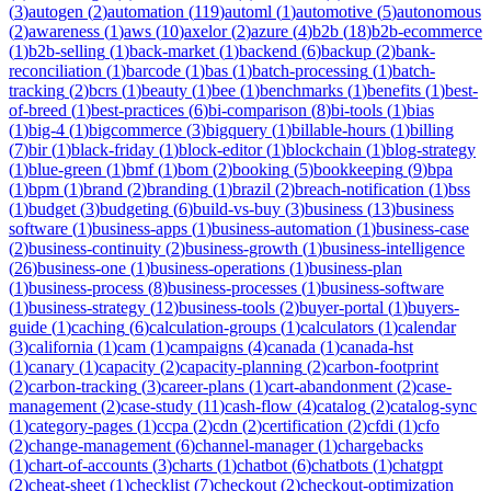
(
3
)
autogen
(
2
)
automation
(
119
)
automl
(
1
)
automotive
(
5
)
autonomous
(
2
)
awareness
(
1
)
aws
(
10
)
axelor
(
2
)
azure
(
4
)
b2b
(
18
)
b2b-ecommerce
(
1
)
b2b-selling
(
1
)
back-market
(
1
)
backend
(
6
)
backup
(
2
)
bank-
reconciliation
(
1
)
barcode
(
1
)
bas
(
1
)
batch-processing
(
1
)
batch-
tracking
(
2
)
bcrs
(
1
)
beauty
(
1
)
bee
(
1
)
benchmarks
(
1
)
benefits
(
1
)
best-
of-breed
(
1
)
best-practices
(
6
)
bi-comparison
(
8
)
bi-tools
(
1
)
bias
(
1
)
big-4
(
1
)
bigcommerce
(
3
)
bigquery
(
1
)
billable-hours
(
1
)
billing
(
7
)
bir
(
1
)
black-friday
(
1
)
block-editor
(
1
)
blockchain
(
1
)
blog-strategy
(
1
)
blue-green
(
1
)
bmf
(
1
)
bom
(
2
)
booking
(
5
)
bookkeeping
(
9
)
bpa
(
1
)
bpm
(
1
)
brand
(
2
)
branding
(
1
)
brazil
(
2
)
breach-notification
(
1
)
bss
(
1
)
budget
(
3
)
budgeting
(
6
)
build-vs-buy
(
3
)
business
(
13
)
business
software
(
1
)
business-apps
(
1
)
business-automation
(
1
)
business-case
(
2
)
business-continuity
(
2
)
business-growth
(
1
)
business-intelligence
(
26
)
business-one
(
1
)
business-operations
(
1
)
business-plan
(
1
)
business-process
(
8
)
business-processes
(
1
)
business-software
(
1
)
business-strategy
(
12
)
business-tools
(
2
)
buyer-portal
(
1
)
buyers-
guide
(
1
)
caching
(
6
)
calculation-groups
(
1
)
calculators
(
1
)
calendar
(
3
)
california
(
1
)
cam
(
1
)
campaigns
(
4
)
canada
(
1
)
canada-hst
(
1
)
canary
(
1
)
capacity
(
2
)
capacity-planning
(
2
)
carbon-footprint
(
2
)
carbon-tracking
(
3
)
career-plans
(
1
)
cart-abandonment
(
2
)
case-
management
(
2
)
case-study
(
11
)
cash-flow
(
4
)
catalog
(
2
)
catalog-sync
(
1
)
category-pages
(
1
)
ccpa
(
2
)
cdn
(
2
)
certification
(
2
)
cfdi
(
1
)
cfo
(
2
)
change-management
(
6
)
channel-manager
(
1
)
chargebacks
(
1
)
chart-of-accounts
(
3
)
charts
(
1
)
chatbot
(
6
)
chatbots
(
1
)
chatgpt
(
2
)
cheat-sheet
(
1
)
checklist
(
7
)
checkout
(
2
)
checkout-optimization