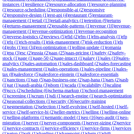
instances
(
1
)
resilience
(
2
)
resource-allocation
(
1
)
resource-planning
(
1
)
resource-scheduling
(
2
)
responsible-ai
(
2
)
responsive
(
2
)
responsive-design
(
1
)
rest-api
(
4
)
restaurant
(
5
)
restaurant-
management
(
1
)
retail
(
13
)
retail-analytics
(
1
)
retention
(
9
)
returns
(
4
)
returns-management
(
2
)
reusable-patterns
(
1
)
revenue
(
10
)
revenue-
management
(
1
)
revenue-optimization
(
1
)
revenue-recognition
(
5
)
reverse-logistics
(
2
)
reviews
(
5
)
rfid
(
2
)
rfm
(
1
)
rfm-analysis
(
1
)
rfp
(
1
)
rfq
(
1
)
rich-results
(
1
)
risk-management
(
7
)
risk-reduction
(
1
)
rls
(
4
)
rohs
(
1
)
roi
(
34
)
roi-optimization
(
1
)
rolling-update
(
1
)
romania
(
1
)
rpa
(
3
)
rsc
(
2
)
russia
(
2
)
saas
(
25
)
saas-pricing
(
1
)
safety
(
2
)
safety-
stock
(
1
)
sage
(
1
)
sage-50
(
2
)
sage-intacct
(
1
)
salary
(
1
)
sales
(
19
)
sales-
analytics
(
3
)
sales-automation
(
1
)
sales-dashboard
(
2
)
sales-forecasting
(
1
)
sales-management
(
1
)
sales-operations
(
1
)
sales-pipeline
(
1
)
sales-
tax
(
8
)
salesforce
(
5
)
salesforce-einstein
(
1
)
salesforce-essentials
(
1
)
sanctions
(
1
)
sap
(
5
)
sap-business-one
(
2
)
sap-hana
(
1
)
sars
(
2
)
sasb
(
1
)
sat
(
1
)
saudi-arabia
(
3
)
sbom
(
1
)
scada
(
1
)
scalability
(
3
)
scaling
(
9
)
sccs
(
2
)
scheduling
(
6
)
schema-markup
(
1
)
school-management
(
1
)
screening
(
1
)
scrum
(
1
)
sdi
(
1
)
search-engine
(
1
)
search-optimization
(
2
)
seasonal-collections
(
1
)
security
(
36
)
security-training
(
1
)
segmentation
(
2
)
selection
(
1
)
self-evolving
(
1
)
self-hosted
(
1
)
self-
service
(
2
)
self-service-bi
(
2
)
seller-metrics
(
1
)
selling
(
1
)
selling-online
(
1
)
selling-platforms
(
1
)
semantic-model
(
1
)
seo
(
16
)
seo-audit
(
1
)
seo-
migration
(
1
)
server
(
1
)
server-components
(
1
)
server-sizing
(
2
)
service
(
1
)
service-contracts
(
1
)
service-efficiency
(
1
)
service-firms
(
1
)
services
(
1
)
setup
(
2
)
sgk
(
1
)
sharding
(
1
)
sharepoint
(
1
)
shein
(
1
)
shift-