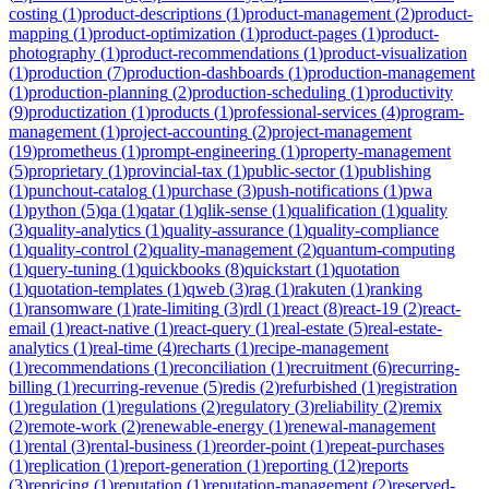
costing
(
1
)
product-descriptions
(
1
)
product-management
(
2
)
product-
mapping
(
1
)
product-optimization
(
1
)
product-pages
(
1
)
product-
photography
(
1
)
product-recommendations
(
1
)
product-visualization
(
1
)
production
(
7
)
production-dashboards
(
1
)
production-management
(
1
)
production-planning
(
2
)
production-scheduling
(
1
)
productivity
(
9
)
productization
(
1
)
products
(
1
)
professional-services
(
4
)
program-
management
(
1
)
project-accounting
(
2
)
project-management
(
19
)
prometheus
(
1
)
prompt-engineering
(
1
)
property-management
(
5
)
proprietary
(
1
)
provincial-tax
(
1
)
public-sector
(
1
)
publishing
(
1
)
punchout-catalog
(
1
)
purchase
(
3
)
push-notifications
(
1
)
pwa
(
1
)
python
(
5
)
qa
(
1
)
qatar
(
1
)
qlik-sense
(
1
)
qualification
(
1
)
quality
(
3
)
quality-analytics
(
1
)
quality-assurance
(
1
)
quality-compliance
(
1
)
quality-control
(
2
)
quality-management
(
2
)
quantum-computing
(
1
)
query-tuning
(
1
)
quickbooks
(
8
)
quickstart
(
1
)
quotation
(
1
)
quotation-templates
(
1
)
qweb
(
3
)
rag
(
1
)
rakuten
(
1
)
ranking
(
1
)
ransomware
(
1
)
rate-limiting
(
3
)
rdl
(
1
)
react
(
8
)
react-19
(
2
)
react-
email
(
1
)
react-native
(
1
)
react-query
(
1
)
real-estate
(
5
)
real-estate-
analytics
(
1
)
real-time
(
4
)
recharts
(
1
)
recipe-management
(
1
)
recommendations
(
1
)
reconciliation
(
1
)
recruitment
(
6
)
recurring-
billing
(
1
)
recurring-revenue
(
5
)
redis
(
2
)
refurbished
(
1
)
registration
(
1
)
regulation
(
1
)
regulations
(
2
)
regulatory
(
3
)
reliability
(
2
)
remix
(
2
)
remote-work
(
2
)
renewable-energy
(
1
)
renewal-management
(
1
)
rental
(
3
)
rental-business
(
1
)
reorder-point
(
1
)
repeat-purchases
(
1
)
replication
(
1
)
report-generation
(
1
)
reporting
(
12
)
reports
(
3
)
repricing
(
1
)
reputation
(
1
)
reputation-management
(
2
)
reserved-