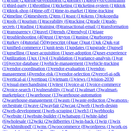
(
1
)
textile
(
2
)
theme-development
(
2
)
themes
(
1
)
theory-of-constraints
(
1
)
third-party
(
1
)
throttling
(
1
)
ticketing
(
1
)
ticketing-system
(
1
)
tiktok
(
1
)
tiktok-shop
(
4
)
time-off
(
1
)
time-to-market
(
1
)
time-tracking
(
2
)
timeline
(
5
)
timesheets
(
2
)
tms
(
1
)
toast
(
1
)
tokens
(
3
)
tokopedia
(
1
)
tools
(
1
)
tourism
(
1
)
traceability
(
6
)
tracking
(
2
)
trade
(
1
)
trade-
secrets
(
1
)
trading
(
1
)
training
(
8
)
transactional-email
(
1
)
transformation
(
1
)
transparency
(
3
)
travel
(
3
)
trends
(
2
)
trendyol
(
1
)
triage
(
1
)
troubleshooting
(
40
)
trust
(
1
)
tryton
(
1
)
tuning
(
2
)
turborepo
(
1
)
turkey
(
4
)
tutorial
(
50
)
typescript
(
4
)
uae
(
3
)
uat
(
1
)
uk
(
2
)
uk-vat
(
1
)
unified-commerce
(
1
)
unit-tests
(
1
)
updates
(
1
)
upgrade
(
3
)
upsell
(
1
)
upselling
(
1
)
user-acquisition
(
1
)
user-adoption
(
2
)
user-experience
(
3
)
utilization
(
1
)
ux
(
1
)
v4
(
1
)
validation
(
1
)
variance-analysis
(
1
)
vat
(
16
)
vector-database
(
1
)
vehicle-management
(
1
)
vehicle-tracking
(
1
)
vendor-coordination
(
1
)
vendor-evaluation
(
1
)
vendor-
management
(
4
)
vendor-risk
(
1
)
vendor-selection
(
2
)
vercel-ai-sdk
(
1
)
vertical-ai
(
1
)
vertipaq
(
1
)
vietnam
(
1
)
views
(
1
)
vision-2030
(
1
)
visual-merchandising
(
1
)
vitest
(
1
)
voice-ai
(
1
)
voice-commerce
(
2
)
voice-search
(
1
)
vulnerability
(
1
)
waf
(
1
)
walmart
(
3
)
walmart-
marketplace
(
1
)
warehouse
(
13
)
warehouse-automation
(
2
)
warehouse-management
(
1
)
wasm
(
1
)
waste-reduction
(
2
)
watsonx-
orchestrate
(
1
)
wave
(
2
)
wayfair
(
2
)
wcag
(
2
)
web
(
1
)
web-design
(
2
)
web-development
(
1
)
web-scraping
(
1
)
web3
(
1
)
webhooks
(
7
)
website
(
1
)
website-builder
(
1
)
whatsapp
(
1
)
white-label
(
6
)
wholesale
(
12
)
wiki
(
2
)
wildberries
(
1
)
win-back
(
1
)
wip
(
1
)
wix
(
2
)
wkhtmltopdf
(
1
)
wms
(
5
)
woocommerce
(
8
)
wordpress
(
1
)
work-os