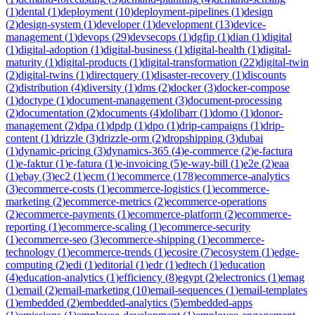
(
1
)
dental
(
1
)
deployment
(
10
)
deployment-pipelines
(
1
)
design
(
2
)
design-system
(
1
)
developer
(
1
)
development
(
13
)
device-
management
(
1
)
devops
(
29
)
devsecops
(
1
)
dgfip
(
1
)
dian
(
1
)
digital
(
1
)
digital-adoption
(
1
)
digital-business
(
1
)
digital-health
(
1
)
digital-
maturity
(
1
)
digital-products
(
1
)
digital-transformation
(
22
)
digital-twin
(
2
)
digital-twins
(
1
)
directquery
(
1
)
disaster-recovery
(
1
)
discounts
(
2
)
distribution
(
4
)
diversity
(
1
)
dms
(
2
)
docker
(
3
)
docker-compose
(
1
)
doctype
(
1
)
document-management
(
3
)
document-processing
(
2
)
documentation
(
2
)
documents
(
4
)
dolibarr
(
1
)
domo
(
1
)
donor-
management
(
2
)
dpa
(
1
)
dpdp
(
1
)
dpo
(
1
)
drip-campaigns
(
1
)
drip-
content
(
1
)
drizzle
(
3
)
drizzle-orm
(
2
)
dropshipping
(
3
)
dubai
(
1
)
dynamic-pricing
(
3
)
dynamics-365
(
4
)
e-commerce
(
2
)
e-factura
(
1
)
e-faktur
(
1
)
e-fatura
(
1
)
e-invoicing
(
5
)
e-way-bill
(
1
)
e2e
(
2
)
eaa
(
1
)
ebay
(
3
)
ec2
(
1
)
ecm
(
1
)
ecommerce
(
178
)
ecommerce-analytics
(
3
)
ecommerce-costs
(
1
)
ecommerce-logistics
(
1
)
ecommerce-
marketing
(
2
)
ecommerce-metrics
(
2
)
ecommerce-operations
(
2
)
ecommerce-payments
(
1
)
ecommerce-platform
(
2
)
ecommerce-
reporting
(
1
)
ecommerce-scaling
(
1
)
ecommerce-security
(
1
)
ecommerce-seo
(
3
)
ecommerce-shipping
(
1
)
ecommerce-
technology
(
1
)
ecommerce-trends
(
1
)
ecosire
(
7
)
ecosystem
(
1
)
edge-
computing
(
2
)
edi
(
1
)
editorial
(
1
)
edr
(
1
)
edtech
(
1
)
education
(
4
)
education-analytics
(
1
)
efficiency
(
8
)
egypt
(
2
)
electronics
(
1
)
emag
(
1
)
email
(
2
)
email-marketing
(
10
)
email-sequences
(
1
)
email-templates
(
1
)
embedded
(
2
)
embedded-analytics
(
5
)
embedded-apps