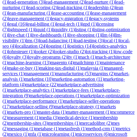
(
1
)
lead-generation
(
3
)
lead-management
(
2
)
lead-nurture
(
1
)
lead-
nurturing
(
1
)
lead-scoring
(
2
)
lead-tracking
(
1
)
leadership
(
2
)
lean
(
1
)
lean-manufacturing
(
1
)
lease-accounting
(
1
)
lease-management
(
2
)
leave-management
(
1
)
legacy-migration
(
1
)
legacy-systems
(
1
)
legal
(
16
)
legal-billing
(
1
)
legal-tech
(
1
)
lgpd
(
1
)
licensing
(
7
)
lightspeed
(
1
)
liquid
(
1
)
liquidity
(
1
)
listing
(
1
)
listing-optimization
(
1
)
live-chat
(
1
)
live-dashboards
(
1
)
live-shopping
(
1
)
llm
(
4
)
llm-
visibility
(
1
)
lms
(
3
)
load-balancing
(
1
)
load-testing
(
3
)
local
(
1
)
local-
seo
(
4
)
localization
(
24
)
logging
(
1
)
logistics
(
14
)
logistics-analytics
(
1
)
lohnsteuer
(
1
)
looker
(
2
)
looker-studio
(
2
)
lot-tracking
(
1
)
low-code
(
6
)
loyalty
(
3
)
loyalty-programs
(
2
)
ltv
(
1
)
mach
(
1
)
mach-architecture
(
1
)
machine-learning
(
13
)
magento
(
4
)
mailchimp
(
1
)
maintenance
(
4
)
make-or-buy
(
1
)
making-tax-digital
(
1
)
malaysia
(
1
)
managed-
services
(
1
)
management
(
1
)
manufacturing
(
53
)
margins
(
2
)
market-
analysis
(
1
)
marketing
(
10
)
marketing-automation
(
11
)
marketing-
platform
(
4
)
marketplace
(
22
)
marketplace-advertising
(
1
)
marketplace-analytics
(
1
)
marketplace-fees
(
1
)
marketplace-
integration
(
9
)
marketplace-operations
(
1
)
marketplace-optimization
(
1
)
marketplace-performance
(
1
)
marketplace-seller-operations
(
17
)
marketplace-selling
(
9
)
marketplace-strategy
(
1
)
markets
(
1
)
markets-pro
(
1
)
master-data
(
1
)
matter-management
(
1
)
mcommerce
(
2
)
measurement
(
1
)
media
(
3
)
medical-device
(
1
)
membership
(
2
)
membership-sites
(
3
)
memberships
(
1
)
mercadolibre
(
2
)
mes
(
2
)
messaging
(
1
)
metabase
(
1
)
metasfresh
(
1
)
method-crm
(
1
)
metrics
(
2
)
mexico
(
1
)
mfa
(
1
)
microlearning
(
1
)
microservices
(
6
)
microsoft