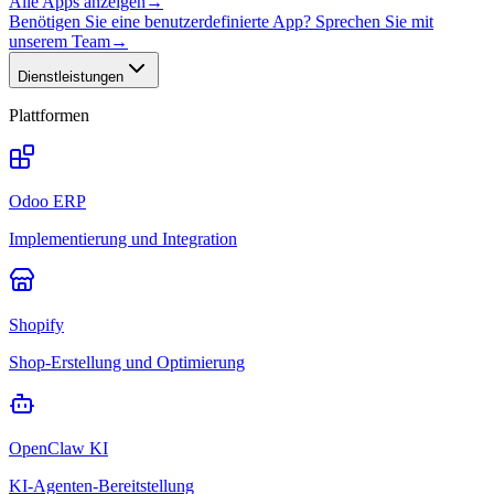
Alle Apps anzeigen
→
Benötigen Sie eine benutzerdefinierte App? Sprechen Sie mit
unserem Team
→
Dienstleistungen
Plattformen
Odoo ERP
Implementierung und Integration
Shopify
Shop-Erstellung und Optimierung
OpenClaw KI
KI-Agenten-Bereitstellung