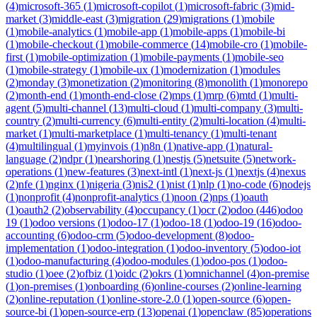
(
4
)
microsoft-365
(
1
)
microsoft-copilot
(
1
)
microsoft-fabric
(
3
)
mid-
market
(
3
)
middle-east
(
3
)
migration
(
29
)
migrations
(
1
)
mobile
(
1
)
mobile-analytics
(
1
)
mobile-app
(
1
)
mobile-apps
(
1
)
mobile-bi
(
1
)
mobile-checkout
(
1
)
mobile-commerce
(
14
)
mobile-cro
(
1
)
mobile-
first
(
1
)
mobile-optimization
(
1
)
mobile-payments
(
1
)
mobile-seo
(
1
)
mobile-strategy
(
1
)
mobile-ux
(
1
)
modernization
(
1
)
modules
(
2
)
monday
(
3
)
monetization
(
2
)
monitoring
(
8
)
monolith
(
1
)
monorepo
(
2
)
month-end
(
1
)
month-end-close
(
2
)
mps
(
1
)
mrp
(
6
)
mtd
(
1
)
multi-
agent
(
5
)
multi-channel
(
13
)
multi-cloud
(
1
)
multi-company
(
3
)
multi-
country
(
2
)
multi-currency
(
6
)
multi-entity
(
2
)
multi-location
(
4
)
multi-
market
(
1
)
multi-marketplace
(
1
)
multi-tenancy
(
1
)
multi-tenant
(
4
)
multilingual
(
1
)
myinvois
(
1
)
n8n
(
1
)
native-app
(
1
)
natural-
language
(
2
)
ndpr
(
1
)
nearshoring
(
1
)
nestjs
(
5
)
netsuite
(
5
)
network-
operations
(
1
)
new-features
(
3
)
next-intl
(
1
)
next-js
(
1
)
nextjs
(
4
)
nexus
(
2
)
nfe
(
1
)
nginx
(
1
)
nigeria
(
3
)
nis2
(
1
)
nist
(
1
)
nlp
(
1
)
no-code
(
6
)
nodejs
(
1
)
nonprofit
(
4
)
nonprofit-analytics
(
1
)
noon
(
2
)
nps
(
1
)
oauth
(
1
)
oauth2
(
2
)
observability
(
4
)
occupancy
(
1
)
ocr
(
2
)
odoo
(
446
)
odoo
19
(
1
)
odoo versions
(
1
)
odoo-17
(
1
)
odoo-18
(
1
)
odoo-19
(
16
)
odoo-
accounting
(
6
)
odoo-crm
(
5
)
odoo-development
(
8
)
odoo-
implementation
(
1
)
odoo-integration
(
1
)
odoo-inventory
(
5
)
odoo-iot
(
1
)
odoo-manufacturing
(
4
)
odoo-modules
(
1
)
odoo-pos
(
1
)
odoo-
studio
(
1
)
oee
(
2
)
ofbiz
(
1
)
oidc
(
2
)
okrs
(
1
)
omnichannel
(
4
)
on-premise
(
1
)
on-premises
(
1
)
onboarding
(
6
)
online-courses
(
2
)
online-learning
(
2
)
online-reputation
(
1
)
online-store-2.0
(
1
)
open-source
(
6
)
open-
source-bi
(
1
)
open-source-erp
(
13
)
openai
(
1
)
openclaw
(
85
)
operations