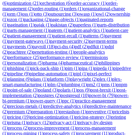
(
6
)
optimization
(
21
)
orchestration
(
6
)
order-accuracy
(
1
)
order-
management
(
2
)
order-routing
(
1
)
orders
(
1
)
organizational-change
(
1
)
orm
(
3
)
oss
(
1
)
otto
(
3
)
outsourcing
(
3
)
owasp
(
1
)
owl
(
2
)
ownership
(
1
)
ozon
(
1
)
packaging
(
2
)
page-objects
(
1
)
paginated-reports
(
1
)
pagination
(
1
)
pajak
(
1
)
pakistan
(
2
)
paperless
(
1
)
parts-distribution
(
1
)
parts-management
(
1
)
patents
(
1
)
patient-analytics
(
1
)
patient-care
(
2
)
patient-management
(
1
)
patient-recall
(
1
)
patterns
(
5
)
payment
(
1
)
payment-gateways
(
1
)
payment-security
(
2
)
payment-terms
(
1
)
payments
(
5
)
payroll
(
18
)
pci-dss
(
4
)
pdf
(
2
)
pdfkit
(
1
)
pdpl
(
2
)
peachtree
(
2
)
penetration-testing
(
1
)
people-analytics
(
2
)
performance
(
25
)
performance-review
(
1
)
permissions
(
1
)
personalization
(
5
)
pharma
(
4
)
pharmaceutical
(
2
)
philippines
(
1
)
phishing
(
1
)
pick-pack-ship
(
1
)
pim
(
1
)
pipa
(
1
)
pipeda
(
1
)
pipedrive
(
2
)
pipeline
(
9
)
pipeline-automation
(
1
)
pipl
(
1
)
pixel-perfect
(
1
)
planning
(
9
)
plans
(
1
)
platform
(
3
)
playwright
(
2
)
plex
(
1
)
plex-
smart-manufacturing
(
1
)
plm
(
2
)
plumbing
(
1
)
pm2
(
1
)
pms
(
1
)
pnpm
(
1
)
point-of-sale
(
3
)
poland
(
3
)
polaris
(
1
)
pos
(
9
)
post-brexit
(
1
)
post-
implementation
(
2
)
postgres
(
2
)
postgresql
(
10
)
power-bi
(
79
)
power-
bi-premium
(
1
)
power-query
(
1
)
ppc
(
1
)
practice-management
(
2
)
precious-metals
(
1
)
predictive-analytics
(
4
)
predictive-maintenance
(
2
)
premium
(
2
)
preparation
(
1
)
prestashop
(
1
)
preventive
(
1
)
pricelists
(
1
)
pricing
(
19
)
pricing-optimization
(
1
)
pricing-strategy
(
3
)
printing
(
1
)
prisma
(
1
)
privacy
(
12
)
privacy-act
(
1
)
privacy-by-design
(
1
)
process
(
2
)
process-improvement
(
1
)
process-management
(
1
)
process-mining
(
1
)
process-safety
(
1
)
procurement
(
11
)
product-