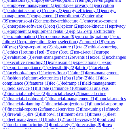
(
1
)
emissions
(
1
)
employee-development
(
1
)
employee-engagement
(
1
)
employee-management
(
3
)
employee-privacy
(
1
)
encryption
(
1
)
endpoint-security
(
1
)
energy
(
3
)
energy-efficiency
(
1
)
energy-
management
(
1
)
engagement
(
1
)
enrollment
(
2
)
enterprise
(
39
)
enterprise-ai
(
2
)
enterprise-architecture
(
1
)
enterprise-content
(
1
)
enterprise-software
(
1
)
eoq
(
1
)
epicor
(
2
)
epicor-kinetic
(
1
)
eprivacy
(
1
)
equipment
(
2
)
equipment-rental
(
2
)
erp
(
225
)
erp-architecture
(
1
)
erp-automation
(
1
)
erp-comparison
(
9
)
erp-configuration
(
1
)
erp-
failure
(
1
)
erp-integration
(
8
)
erp-selection
(
2
)
erpnext
(
18
)
errors
(
40
)
esg
(
5
)
esg-reporting
(
2
)
esignature
(
1
)
eta
(
2
)
ethical-sourcing
(
1
)
ethics
(
1
)
etims
(
1
)
etl
(
5
)
etsy
(
3
)
eu
(
2
)
eu-ai-act
(
1
)
europe
(
2
)
evaluation
(
3
)
event-management
(
2
)
events
(
1
)
excel
(
3
)
exchanges
(
1
)
executive-reporting
(
1
)
expansion
(
1
)
expectations
(
1
)
expo
(
1
)
export-compliance
(
1
)
extensibility
(
2
)
fabric
(
1
)
facebook
(
1
)
facebook-shops
(
1
)
factory-floor
(
1
)
faire
(
1
)
farm-management
(
1
)
fashion
(
6
)
fattura-elettronica
(
1
)
fba
(
1
)
fbr
(
2
)
fda
(
1
)
fda-
compliance
(
3
)
features
(
1
)
fec
(
1
)
fedramp
(
1
)
field-management
(
1
)
field-service
(
1
)
fill-rate
(
1
)
finance
(
10
)
financial-analysis
(
2
)
financial-analytics
(
2
)
financial-close
(
2
)
financial-crime
(
1
)
financial-dashboard
(
1
)
financial-management
(
1
)
financial-metrics
(
1
)
financial-planning
(
1
)
financial-projections
(
1
)
financial-reporting
(
4
)
financial-reports
(
2
)
financial-services
(
3
)
fine-tuning
(
1
)
fintech
(
3
)
firewall
(
1
)
firs
(
2
)
fishbowl
(
1
)
fitment-data
(
1
)
fitness
(
1
)
fleet
(
1
)
fleet-management
(
1
)
flipkart
(
2
)
food-beverage
(
4
)
food-cost
(
1
)
food-manufacturing
(
1
)
food-safety
(
1
)
forecasting
(
9
)
forex