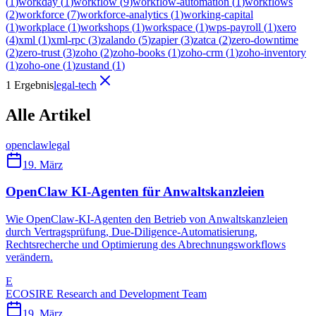
(
1
)
workday
(
1
)
workflow
(
9
)
workflow-automation
(
1
)
workflows
(
2
)
workforce
(
7
)
workforce-analytics
(
1
)
working-capital
(
1
)
workplace
(
1
)
workshops
(
1
)
workspace
(
1
)
wps-payroll
(
1
)
xero
(
4
)
xml
(
1
)
xml-rpc
(
3
)
zalando
(
5
)
zapier
(
3
)
zatca
(
2
)
zero-downtime
(
2
)
zero-trust
(
3
)
zoho
(
2
)
zoho-books
(
1
)
zoho-crm
(
1
)
zoho-inventory
(
1
)
zoho-one
(
1
)
zustand
(
1
)
1 Ergebnis
legal-tech
Alle Artikel
openclaw
legal
19. März
OpenClaw KI-Agenten für Anwaltskanzleien
Wie OpenClaw-KI-Agenten den Betrieb von Anwaltskanzleien
durch Vertragsprüfung, Due-Diligence-Automatisierung,
Rechtsrecherche und Optimierung des Abrechnungsworkflows
verändern.
E
ECOSIRE Research and Development Team
19. März