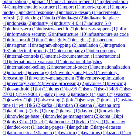
optimization
(
1
)
impact
(
1
)
impact-measurement
(
1
)
implementation
(
44
)
implementation-partner
(
1
)
import
(
1
)
import-export
(
1
)
import-
mode
(
1
)
incident-response
(
3
)
inclusive-design
(
1
)
incremental-
refresh
(
2
)
indexing
(
1
)
india
(
5
)
india-gst
(
2
)
india-marketplace
(
1
)
indonesia
(
2
)
industry
(
4
)
industry-4-0
(
17
)
industry-5-0
(
1
)
industry-erp
(
1
)
industry-specific
(
1
)
industry-wrappers
(
1
)
infor
(
1
)
information-security
(
2
)
infrastructure
(
10
)
infrastructure-as-code
(
1
)
infusionsoft
(
1
)
inp
(
1
)
insightly
(
1
)
insights
(
2
)
inspection
(
1
)
instagram
(
1
)
instagram-shopping
(
2
)
installation
(
1
)
integration
(
63
)
intellectual-property
(
1
)
inter-company
(
1
)
intercompany
(
4
)
internal-controls
(
1
)
internal-documentation
(
1
)
international
(
11
)
international-expansion
(
1
)
international-logistics
(
1
)
international-selling
(
2
)
international-trade
(
1
)
internationalization
(
2
)
intranet
(
1
)
inventory
(
33
)
inventory-analytics
(
1
)
inventory-
forecasting
(
1
)
inventory-management
(
5
)
inventory-optimization
(
1
)
inventory-sync
(
4
)
invoice-processing
(
2
)
invoices
(
1
)
invoicing
(
1
)
ios-android
(
1
)
iot
(
11
)
iqms
(
1
)
isa-95
(
1
)
isms
(
1
)
iso-13485
(
1
)
iso-
27001
(
3
)
iso-9001
(
1
)
italy
(
1
)
iva
(
2
)
jamstack
(
1
)
japan
(
2
)
javascript
(
1
)
jewelry
(
1
)
jit
(
1
)
job-costing
(
2
)
jpk
(
1
)
json-rpc
(
2
)
jumia
(
1
)
just-in-
time
(
1
)
jwt
(
1
)
k6
(
2
)
kafka
(
1
)
kanban
(
3
)
katana
(
1
)
katana-mrp
(
1
)
kaufland
(
2
)
kdv
(
1
)
keap
(
2
)
kenya
(
1
)
klaviyo
(
1
)
knowledge
(
1
)
knowledge-base
(
4
)
knowledge-management
(
2
)
korea
(
1
)
kpi
(
3
)
kpis
(
3
)
kra
(
1
)
ksef
(
1
)
kubernetes
(
1
)
kvkk
(
1
)
kyc
(
1
)
labor-law
(
1
)
landed-cost
(
1
)
landing-pages
(
4
)
langchain
(
3
)
large-datasets
(
1
)
latin-america
(
3
)
launch
(
1
)
law-firm
(
1
)
law-firms
(
1
)
lazada
(
1
)
lcp