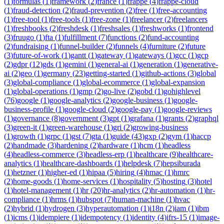
(
1
)
formulas
(
1
)
framework
(
2
)
france
(
1
)
frappe
(
4
)
frappe-cloud
(
1
)
fraud-detection
(
2
)
fraud-prevention
(
2
)
free
(
1
)
free-accounting
(
1
)
free-tool
(
1
)
free-tools
(
1
)
free-zone
(
1
)
freelancer
(
2
)
freelancers
(
1
)
freshbooks
(
2
)
freshdesk
(
1
)
freshsales
(
1
)
freshworks
(
1
)
frontend
(
3
)
fruugo
(
1
)
fta
(
1
)
fulfillment
(
7
)
functions
(
2
)
fund-accounting
(
2
)
fundraising
(
1
)
funnel-builder
(
2
)
funnels
(
4
)
furniture
(
2
)
future
(
3
)
future-of-work
(
1
)
gantt
(
1
)
gateway
(
1
)
gateways
(
1
)
gcc
(
1
)
gcp
(
2
)
gdpr
(
12
)
gds
(
1
)
gemini
(
1
)
general-ai
(
1
)
generation
(
1
)
generative-
ai
(
2
)
geo
(
1
)
germany
(
23
)
getting-started
(
1
)
github-actions
(
3
)
global
(
3
)
global-compliance
(
1
)
global-ecommerce
(
1
)
global-expansion
(
1
)
global-operations
(
1
)
gmp
(
2
)
go-live
(
2
)
gobd
(
1
)
gohighlevel
(
76
)
google
(
1
)
google-analytics
(
2
)
google-business
(
1
)
google-
business-profile
(
1
)
google-cloud
(
2
)
google-pay
(
1
)
google-reviews
(
1
)
governance
(
8
)
government
(
3
)
gpt
(
1
)
grafana
(
1
)
grants
(
2
)
graphql
(
3
)
green-it
(
1
)
green-warehouse
(
1
)
gri
(
2
)
growing-business
(
1
)
growth
(
1
)
grpc
(
1
)
gst
(
7
)
gta
(
1
)
guide
(
43
)
gxp
(
2
)
gym
(
1
)
haccp
(
2
)
handmade
(
3
)
hardening
(
2
)
hardware
(
1
)
hcm
(
1
)
headless
(
4
)
headless-commerce
(
3
)
headless-erp
(
1
)
healthcare
(
9
)
healthcare-
analytics
(
1
)
healthcare-dashboards
(
1
)
helpdesk
(
7
)
hepsiburada
(
1
)
hetzner
(
1
)
higher-ed
(
1
)
hipaa
(
5
)
hiring
(
4
)
hmac
(
1
)
hmrc
(
2
)
home-goods
(
1
)
home-services
(
1
)
hospitality
(
5
)
hosting
(
3
)
hotel
(
1
)
hotel-management
(
1
)
hr
(
20
)
hr-analytics
(
2
)
hr-automation
(
1
)
hr-
compliance
(
1
)
hrms
(
1
)
hubspot
(
7
)
human-machine
(
1
)
hvac
(
2
)
hybrid
(
1
)
hydrogen
(
3
)
hyperautomation
(
1
)
i18n
(
2
)
iam
(
1
)
ibm
(
1
)
icms
(
1
)
idempiere
(
1
)
idempotency
(
1
)
identity
(
4
)
ifrs-15
(
1
)
image-