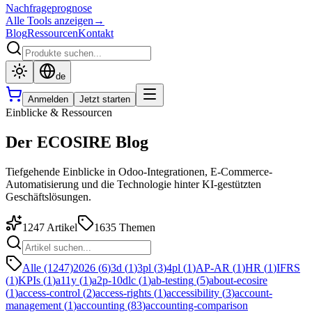
Nachfrageprognose
Alle Tools anzeigen
→
Blog
Ressourcen
Kontakt
de
Anmelden
Jetzt starten
Einblicke & Ressourcen
Der ECOSIRE Blog
Tiefgehende Einblicke in Odoo-Integrationen, E-Commerce-
Automatisierung und die Technologie hinter KI-gestützten
Geschäftslösungen.
1247
Artikel
1635
Themen
Alle (1247)
2026
(
6
)
3d
(
1
)
3pl
(
3
)
4pl
(
1
)
AP-AR
(
1
)
HR
(
1
)
IFRS
(
1
)
KPIs
(
1
)
a11y
(
1
)
a2p-10dlc
(
1
)
ab-testing
(
5
)
about-ecosire
(
1
)
access-control
(
2
)
access-rights
(
1
)
accessibility
(
3
)
account-
management
(
1
)
accounting
(
83
)
accounting-comparison