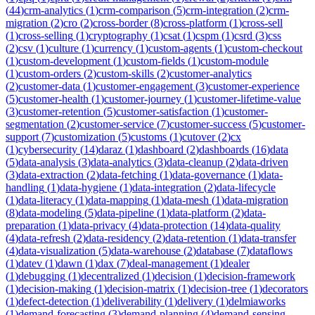
(
44
)
crm-analytics
(
1
)
crm-comparison
(
5
)
crm-integration
(
2
)
crm-
migration
(
2
)
cro
(
2
)
cross-border
(
8
)
cross-platform
(
1
)
cross-sell
(
1
)
cross-selling
(
1
)
cryptography
(
1
)
csat
(
1
)
cspm
(
1
)
csrd
(
3
)
css
(
2
)
csv
(
1
)
culture
(
1
)
currency
(
1
)
custom-agents
(
1
)
custom-checkout
(
1
)
custom-development
(
1
)
custom-fields
(
1
)
custom-module
(
1
)
custom-orders
(
2
)
custom-skills
(
2
)
customer-analytics
(
2
)
customer-data
(
1
)
customer-engagement
(
3
)
customer-experience
(
5
)
customer-health
(
1
)
customer-journey
(
1
)
customer-lifetime-value
(
3
)
customer-retention
(
5
)
customer-satisfaction
(
1
)
customer-
segmentation
(
2
)
customer-service
(
7
)
customer-success
(
5
)
customer-
support
(
7
)
customization
(
5
)
customs
(
1
)
cutover
(
2
)
cx
(
1
)
cybersecurity
(
14
)
daraz
(
1
)
dashboard
(
2
)
dashboards
(
16
)
data
(
5
)
data-analysis
(
3
)
data-analytics
(
3
)
data-cleanup
(
2
)
data-driven
(
3
)
data-extraction
(
2
)
data-fetching
(
1
)
data-governance
(
1
)
data-
handling
(
1
)
data-hygiene
(
1
)
data-integration
(
2
)
data-lifecycle
(
1
)
data-literacy
(
1
)
data-mapping
(
1
)
data-mesh
(
1
)
data-migration
(
8
)
data-modeling
(
5
)
data-pipeline
(
1
)
data-platform
(
2
)
data-
preparation
(
1
)
data-privacy
(
4
)
data-protection
(
14
)
data-quality
(
4
)
data-refresh
(
2
)
data-residency
(
2
)
data-retention
(
1
)
data-transfer
(
4
)
data-visualization
(
5
)
data-warehouse
(
2
)
database
(
7
)
dataflows
(
1
)
datev
(
1
)
dawn
(
1
)
dax
(
7
)
deal-management
(
1
)
dealer
(
1
)
debugging
(
1
)
decentralized
(
1
)
decision
(
1
)
decision-framework
(
1
)
decision-making
(
1
)
decision-matrix
(
1
)
decision-tree
(
1
)
decorators
(
1
)
defect-detection
(
1
)
deliverability
(
1
)
delivery
(
1
)
delmiaworks
(
1
)
demand-forecasting
(
3
)
demand-planning
(
4
)
demand-sensing