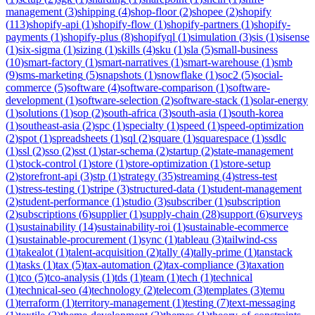
management
(
3
)
shipping
(
4
)
shop-floor
(
2
)
shopee
(
2
)
shopify
(
113
)
shopify-api
(
1
)
shopify-flow
(
1
)
shopify-partners
(
1
)
shopify-
payments
(
1
)
shopify-plus
(
8
)
shopifyql
(
1
)
simulation
(
3
)
sis
(
1
)
sisense
(
1
)
six-sigma
(
1
)
sizing
(
1
)
skills
(
4
)
sku
(
1
)
sla
(
5
)
small-business
(
10
)
smart-factory
(
1
)
smart-narratives
(
1
)
smart-warehouse
(
1
)
smb
(
9
)
sms-marketing
(
5
)
snapshots
(
1
)
snowflake
(
1
)
soc2
(
5
)
social-
commerce
(
5
)
software
(
4
)
software-comparison
(
1
)
software-
development
(
1
)
software-selection
(
2
)
software-stack
(
1
)
solar-energy
(
1
)
solutions
(
1
)
sop
(
2
)
south-africa
(
3
)
south-asia
(
1
)
south-korea
(
1
)
southeast-asia
(
2
)
spc
(
1
)
specialty
(
1
)
speed
(
1
)
speed-optimization
(
2
)
spot
(
1
)
spreadsheets
(
1
)
sql
(
2
)
square
(
1
)
squarespace
(
1
)
ssdlc
(
1
)
ssl
(
2
)
sso
(
2
)
sst
(
1
)
star-schema
(
2
)
startup
(
2
)
state-management
(
1
)
stock-control
(
1
)
store
(
1
)
store-optimization
(
1
)
store-setup
(
2
)
storefront-api
(
3
)
stp
(
1
)
strategy
(
35
)
streaming
(
4
)
stress-test
(
1
)
stress-testing
(
1
)
stripe
(
3
)
structured-data
(
1
)
student-management
(
2
)
student-performance
(
1
)
studio
(
3
)
subscriber
(
1
)
subscription
(
2
)
subscriptions
(
6
)
supplier
(
1
)
supply-chain
(
28
)
support
(
6
)
surveys
(
1
)
sustainability
(
14
)
sustainability-roi
(
1
)
sustainable-ecommerce
(
1
)
sustainable-procurement
(
1
)
sync
(
1
)
tableau
(
3
)
tailwind-css
(
1
)
takealot
(
1
)
talent-acquisition
(
2
)
tally
(
4
)
tally-prime
(
1
)
tanstack
(
1
)
tasks
(
1
)
tax
(
5
)
tax-automation
(
2
)
tax-compliance
(
3
)
taxation
(
1
)
tco
(
5
)
tco-analysis
(
1
)
tds
(
1
)
team
(
1
)
tech
(
1
)
technical
(
1
)
technical-seo
(
4
)
technology
(
2
)
telecom
(
3
)
templates
(
3
)
temu
(
1
)
terraform
(
1
)
territory-management
(
1
)
testing
(
7
)
text-messaging