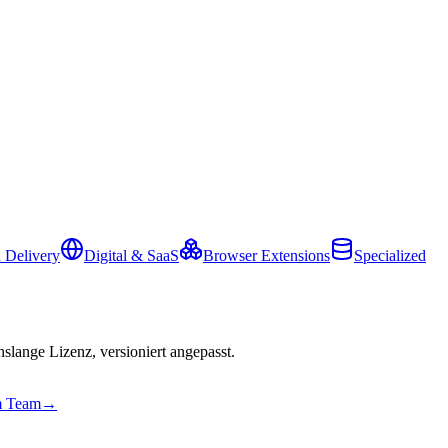
 Delivery
Digital & SaaS
Browser Extensions
Specialized
slange Lizenz, versioniert angepasst.
em Team
→