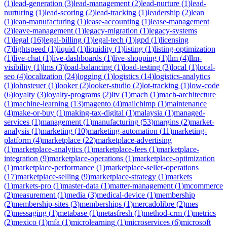
(
1
)
lead-generation
(
3
)
lead-management
(
2
)
lead-nurture
(
1
)
lead-
nurturing
(
1
)
lead-scoring
(
2
)
lead-tracking
(
1
)
leadership
(
2
)
lean
(
1
)
lean-manufacturing
(
1
)
lease-accounting
(
1
)
lease-management
(
2
)
leave-management
(
1
)
legacy-migration
(
1
)
legacy-systems
(
1
)
legal
(
16
)
legal-billing
(
1
)
legal-tech
(
1
)
lgpd
(
1
)
licensing
(
7
)
lightspeed
(
1
)
liquid
(
1
)
liquidity
(
1
)
listing
(
1
)
listing-optimization
(
1
)
live-chat
(
1
)
live-dashboards
(
1
)
live-shopping
(
1
)
llm
(
4
)
llm-
visibility
(
1
)
lms
(
3
)
load-balancing
(
1
)
load-testing
(
3
)
local
(
1
)
local-
seo
(
4
)
localization
(
24
)
logging
(
1
)
logistics
(
14
)
logistics-analytics
(
1
)
lohnsteuer
(
1
)
looker
(
2
)
looker-studio
(
2
)
lot-tracking
(
1
)
low-code
(
6
)
loyalty
(
3
)
loyalty-programs
(
2
)
ltv
(
1
)
mach
(
1
)
mach-architecture
(
1
)
machine-learning
(
13
)
magento
(
4
)
mailchimp
(
1
)
maintenance
(
4
)
make-or-buy
(
1
)
making-tax-digital
(
1
)
malaysia
(
1
)
managed-
services
(
1
)
management
(
1
)
manufacturing
(
53
)
margins
(
2
)
market-
analysis
(
1
)
marketing
(
10
)
marketing-automation
(
11
)
marketing-
platform
(
4
)
marketplace
(
22
)
marketplace-advertising
(
1
)
marketplace-analytics
(
1
)
marketplace-fees
(
1
)
marketplace-
integration
(
9
)
marketplace-operations
(
1
)
marketplace-optimization
(
1
)
marketplace-performance
(
1
)
marketplace-seller-operations
(
17
)
marketplace-selling
(
9
)
marketplace-strategy
(
1
)
markets
(
1
)
markets-pro
(
1
)
master-data
(
1
)
matter-management
(
1
)
mcommerce
(
2
)
measurement
(
1
)
media
(
3
)
medical-device
(
1
)
membership
(
2
)
membership-sites
(
3
)
memberships
(
1
)
mercadolibre
(
2
)
mes
(
2
)
messaging
(
1
)
metabase
(
1
)
metasfresh
(
1
)
method-crm
(
1
)
metrics
(
2
)
mexico
(
1
)
mfa
(
1
)
microlearning
(
1
)
microservices
(
6
)
microsoft