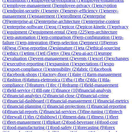
(
1
)
emissions
(
1
)
employee-development
(
1
)
employee-engagement
(
1
)
employee-management
(
3
)
employee-privacy
(
1
)
encryption
(
1
)
endpoint-security
(
1
)
energy
(
3
)
energy-efficiency
(
1
)
energy-
management
(
1
)
engagement
(
1
)
enrollment
(
2
)
enterprise
(
39
)
enterprise-ai
(
2
)
enterprise-architecture
(
1
)
enterprise-content
(
1
)
enterprise-software
(
1
)
eoq
(
1
)
epicor
(
2
)
epicor-kinetic
(
1
)
eprivacy
(
1
)
equipment
(
2
)
equipment-rental
(
2
)
erp
(
225
)
erp-architecture
(
1
)
erp-automation
(
1
)
erp-comparison
(
9
)
erp-configuration
(
1
)
erp-
failure
(
1
)
erp-integration
(
8
)
erp-selection
(
2
)
erpnext
(
18
)
errors
(
40
)
esg
(
5
)
esg-reporting
(
2
)
esignature
(
1
)
eta
(
2
)
ethical-sourcing
(
1
)
ethics
(
1
)
etims
(
1
)
etl
(
5
)
etsy
(
3
)
eu
(
2
)
eu-ai-act
(
1
)
europe
(
2
)
evaluation
(
3
)
event-management
(
2
)
events
(
1
)
excel
(
3
)
exchanges
(
1
)
executive-reporting
(
1
)
expansion
(
1
)
expectations
(
1
)
expo
(
1
)
export-compliance
(
1
)
extensibility
(
2
)
fabric
(
1
)
facebook
(
1
)
facebook-shops
(
1
)
factory-floor
(
1
)
faire
(
1
)
farm-management
(
1
)
fashion
(
6
)
fattura-elettronica
(
1
)
fba
(
1
)
fbr
(
2
)
fda
(
1
)
fda-
compliance
(
3
)
features
(
1
)
fec
(
1
)
fedramp
(
1
)
field-management
(
1
)
field-service
(
1
)
fill-rate
(
1
)
finance
(
10
)
financial-analysis
(
2
)
financial-analytics
(
2
)
financial-close
(
2
)
financial-crime
(
1
)
financial-dashboard
(
1
)
financial-management
(
1
)
financial-metrics
(
1
)
financial-planning
(
1
)
financial-projections
(
1
)
financial-reporting
(
4
)
financial-reports
(
2
)
financial-services
(
3
)
fine-tuning
(
1
)
fintech
(
3
)
firewall
(
1
)
firs
(
2
)
fishbowl
(
1
)
fitment-data
(
1
)
fitness
(
1
)
fleet
(
1
)
fleet-management
(
1
)
flipkart
(
2
)
food-beverage
(
4
)
food-cost
(
1
)
food-manufacturing
(
1
)
food-safety
(
1
)
forecasting
(
9
)
forex