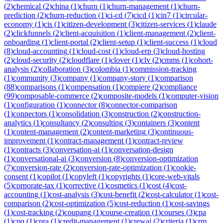
(
2
)
chemical
(
2
)
china
(
1
)
churn
(
1
)
churn-management
(
1
)
churn-
prediction
(
2
)
churn-reduction
(
1
)
ci-cd
(
7
)
cicd
(
1
)
cin7
(
1
)
circular-
economy
(
1
)
cis
(
1
)
citizen-development
(
3
)
citizen-services
(
1
)
claude
(
2
)
clickfunnels
(
2
)
client-acquisition
(
1
)
client-management
(
2
)
client-
onboarding
(
1
)
client-portal
(
2
)
client-setup
(
1
)
client-success
(
1
)
cloud
(
8
)
cloud-accounting
(
1
)
cloud-cost
(
1
)
cloud-erp
(
3
)
cloud-hosting
(
2
)
cloud-security
(
2
)
cloudflare
(
1
)
clover
(
1
)
clv
(
2
)
cmms
(
1
)
cohort-
analysis
(
2
)
collaboration
(
3
)
colombia
(
1
)
commission-tracking
(
1
)
community
(
3
)
company
(
1
)
company-story
(
1
)
comparison
(
88
)
comparisons
(
1
)
compensation
(
1
)
compiere
(
2
)
compliance
(
99
)
composable-commerce
(
2
)
composite-models
(
1
)
computer-vision
(
1
)
configuration
(
1
)
connector
(
8
)
connector-comparison
(
1
)
connectors
(
1
)
consolidation
(
3
)
construction
(
2
)
construction-
analytics
(
1
)
consultancy
(
2
)
consulting
(
3
)
containers
(
3
)
content
(
1
)
content-management
(
2
)
content-marketing
(
3
)
continuous-
improvement
(
1
)
contract-management
(
1
)
contract-review
(
1
)
contracts
(
3
)
conversation-ai
(
1
)
conversation-design
(
1
)
conversational-ai
(
3
)
conversion
(
8
)
conversion-optimization
(
7
)
conversion-rate
(
2
)
conversion-rate-optimization
(
1
)
cookie-
consent
(
1
)
copilot
(
1
)
copyleft
(
1
)
copyrights
(
1
)
core-web-vitals
(
5
)
corporate-tax
(
1
)
corrective
(
1
)
cosmetics
(
1
)
cost
(
4
)
cost-
accounting
(
1
)
cost-analysis
(
3
)
cost-benefit
(
2
)
cost-calculator
(
1
)
cost-
comparison
(
2
)
cost-optimization
(
5
)
cost-reduction
(
1
)
cost-savings
(
1
)
cost-tracking
(
2
)
coupang
(
1
)
course-creation
(
1
)
courses
(
3
)
cpa
(
1
)
cpq
(
1
)
cpra
(
1
)
credit-management
(
1
)
crewai
(
2
)
criteria
(
1
)
crm