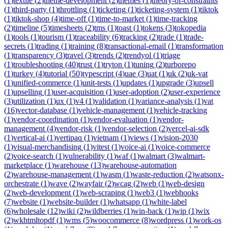
(
1
)
textile
(
2
)
theme-development
(
2
)
themes
(
1
)
theory-of-constraints
(
1
)
third-party
(
1
)
throttling
(
1
)
ticketing
(
1
)
ticketing-system
(
1
)
tiktok
(
1
)
tiktok-shop
(
4
)
time-off
(
1
)
time-to-market
(
1
)
time-tracking
(
2
)
timeline
(
5
)
timesheets
(
2
)
tms
(
1
)
toast
(
1
)
tokens
(
3
)
tokopedia
(
1
)
tools
(
1
)
tourism
(
1
)
traceability
(
6
)
tracking
(
2
)
trade
(
1
)
trade-
secrets
(
1
)
trading
(
1
)
training
(
8
)
transactional-email
(
1
)
transformation
(
1
)
transparency
(
3
)
travel
(
3
)
trends
(
2
)
trendyol
(
1
)
triage
(
1
)
troubleshooting
(
40
)
trust
(
1
)
tryton
(
1
)
tuning
(
2
)
turborepo
(
1
)
turkey
(
4
)
tutorial
(
50
)
typescript
(
4
)
uae
(
3
)
uat
(
1
)
uk
(
2
)
uk-vat
(
1
)
unified-commerce
(
1
)
unit-tests
(
1
)
updates
(
1
)
upgrade
(
3
)
upsell
(
1
)
upselling
(
1
)
user-acquisition
(
1
)
user-adoption
(
2
)
user-experience
(
3
)
utilization
(
1
)
ux
(
1
)
v4
(
1
)
validation
(
1
)
variance-analysis
(
1
)
vat
(
16
)
vector-database
(
1
)
vehicle-management
(
1
)
vehicle-tracking
(
1
)
vendor-coordination
(
1
)
vendor-evaluation
(
1
)
vendor-
management
(
4
)
vendor-risk
(
1
)
vendor-selection
(
2
)
vercel-ai-sdk
(
1
)
vertical-ai
(
1
)
vertipaq
(
1
)
vietnam
(
1
)
views
(
1
)
vision-2030
(
1
)
visual-merchandising
(
1
)
vitest
(
1
)
voice-ai
(
1
)
voice-commerce
(
2
)
voice-search
(
1
)
vulnerability
(
1
)
waf
(
1
)
walmart
(
3
)
walmart-
marketplace
(
1
)
warehouse
(
13
)
warehouse-automation
(
2
)
warehouse-management
(
1
)
wasm
(
1
)
waste-reduction
(
2
)
watsonx-
orchestrate
(
1
)
wave
(
2
)
wayfair
(
2
)
wcag
(
2
)
web
(
1
)
web-design
(
2
)
web-development
(
1
)
web-scraping
(
1
)
web3
(
1
)
webhooks
(
7
)
website
(
1
)
website-builder
(
1
)
whatsapp
(
1
)
white-label
(
6
)
wholesale
(
12
)
wiki
(
2
)
wildberries
(
1
)
win-back
(
1
)
wip
(
1
)
wix
(
2
)
wkhtmltopdf
(
1
)
wms
(
5
)
woocommerce
(
8
)
wordpress
(
1
)
work-os