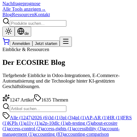
Nachfrageprognose
Alle Tools anzeigen
→
Blog
Ressourcen
Kontakt
de
Anmelden
Jetzt starten
Einblicke & Ressourcen
Der ECOSIRE Blog
Tiefgehende Einblicke in Odoo-Integrationen, E-Commerce-
Automatisierung und die Technologie hinter KI-gestützten
Geschäftslösungen.
1247
Artikel
1635
Themen
Alle (1247)
2026
(
6
)
3d
(
1
)
3pl
(
3
)
4pl
(
1
)
AP-AR
(
1
)
HR
(
1
)
IFRS
(
1
)
KPIs
(
1
)
a11y
(
1
)
a2p-10dlc
(
1
)
ab-testing
(
5
)
about-ecosire
(
1
)
access-control
(
2
)
access-rights
(
1
)
accessibility
(
3
)
account-
management
(
1
)
accounting
(
83
)
accounting-comparison