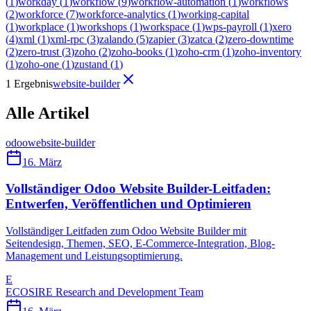
(
1
)
workday
(
1
)
workflow
(
9
)
workflow-automation
(
1
)
workflows
(
2
)
workforce
(
7
)
workforce-analytics
(
1
)
working-capital
(
1
)
workplace
(
1
)
workshops
(
1
)
workspace
(
1
)
wps-payroll
(
1
)
xero
(
4
)
xml
(
1
)
xml-rpc
(
3
)
zalando
(
5
)
zapier
(
3
)
zatca
(
2
)
zero-downtime
(
2
)
zero-trust
(
3
)
zoho
(
2
)
zoho-books
(
1
)
zoho-crm
(
1
)
zoho-inventory
(
1
)
zoho-one
(
1
)
zustand
(
1
)
1 Ergebnis
website-builder
Alle Artikel
odoo
website-builder
16. März
Vollständiger Odoo Website Builder-Leitfaden:
Entwerfen, Veröffentlichen und Optimieren
Vollständiger Leitfaden zum Odoo Website Builder mit
Seitendesign, Themen, SEO, E-Commerce-Integration, Blog-
Management und Leistungsoptimierung.
E
ECOSIRE Research and Development Team