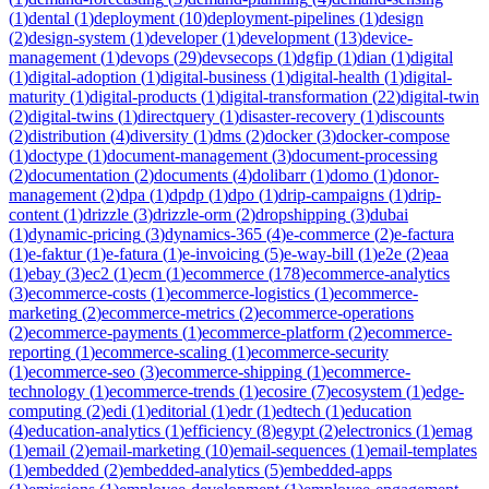
(
1
)
dental
(
1
)
deployment
(
10
)
deployment-pipelines
(
1
)
design
(
2
)
design-system
(
1
)
developer
(
1
)
development
(
13
)
device-
management
(
1
)
devops
(
29
)
devsecops
(
1
)
dgfip
(
1
)
dian
(
1
)
digital
(
1
)
digital-adoption
(
1
)
digital-business
(
1
)
digital-health
(
1
)
digital-
maturity
(
1
)
digital-products
(
1
)
digital-transformation
(
22
)
digital-twin
(
2
)
digital-twins
(
1
)
directquery
(
1
)
disaster-recovery
(
1
)
discounts
(
2
)
distribution
(
4
)
diversity
(
1
)
dms
(
2
)
docker
(
3
)
docker-compose
(
1
)
doctype
(
1
)
document-management
(
3
)
document-processing
(
2
)
documentation
(
2
)
documents
(
4
)
dolibarr
(
1
)
domo
(
1
)
donor-
management
(
2
)
dpa
(
1
)
dpdp
(
1
)
dpo
(
1
)
drip-campaigns
(
1
)
drip-
content
(
1
)
drizzle
(
3
)
drizzle-orm
(
2
)
dropshipping
(
3
)
dubai
(
1
)
dynamic-pricing
(
3
)
dynamics-365
(
4
)
e-commerce
(
2
)
e-factura
(
1
)
e-faktur
(
1
)
e-fatura
(
1
)
e-invoicing
(
5
)
e-way-bill
(
1
)
e2e
(
2
)
eaa
(
1
)
ebay
(
3
)
ec2
(
1
)
ecm
(
1
)
ecommerce
(
178
)
ecommerce-analytics
(
3
)
ecommerce-costs
(
1
)
ecommerce-logistics
(
1
)
ecommerce-
marketing
(
2
)
ecommerce-metrics
(
2
)
ecommerce-operations
(
2
)
ecommerce-payments
(
1
)
ecommerce-platform
(
2
)
ecommerce-
reporting
(
1
)
ecommerce-scaling
(
1
)
ecommerce-security
(
1
)
ecommerce-seo
(
3
)
ecommerce-shipping
(
1
)
ecommerce-
technology
(
1
)
ecommerce-trends
(
1
)
ecosire
(
7
)
ecosystem
(
1
)
edge-
computing
(
2
)
edi
(
1
)
editorial
(
1
)
edr
(
1
)
edtech
(
1
)
education
(
4
)
education-analytics
(
1
)
efficiency
(
8
)
egypt
(
2
)
electronics
(
1
)
emag
(
1
)
email
(
2
)
email-marketing
(
10
)
email-sequences
(
1
)
email-templates
(
1
)
embedded
(
2
)
embedded-analytics
(
5
)
embedded-apps