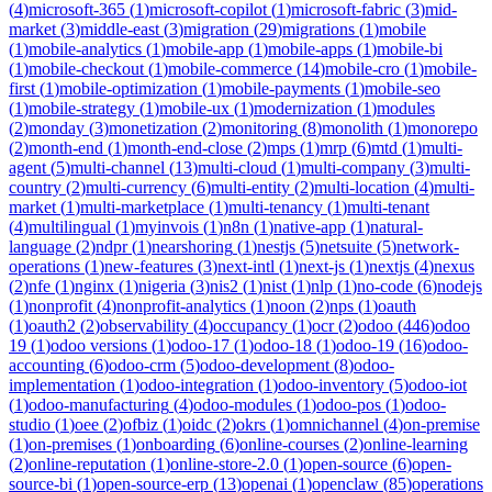
(
4
)
microsoft-365
(
1
)
microsoft-copilot
(
1
)
microsoft-fabric
(
3
)
mid-
market
(
3
)
middle-east
(
3
)
migration
(
29
)
migrations
(
1
)
mobile
(
1
)
mobile-analytics
(
1
)
mobile-app
(
1
)
mobile-apps
(
1
)
mobile-bi
(
1
)
mobile-checkout
(
1
)
mobile-commerce
(
14
)
mobile-cro
(
1
)
mobile-
first
(
1
)
mobile-optimization
(
1
)
mobile-payments
(
1
)
mobile-seo
(
1
)
mobile-strategy
(
1
)
mobile-ux
(
1
)
modernization
(
1
)
modules
(
2
)
monday
(
3
)
monetization
(
2
)
monitoring
(
8
)
monolith
(
1
)
monorepo
(
2
)
month-end
(
1
)
month-end-close
(
2
)
mps
(
1
)
mrp
(
6
)
mtd
(
1
)
multi-
agent
(
5
)
multi-channel
(
13
)
multi-cloud
(
1
)
multi-company
(
3
)
multi-
country
(
2
)
multi-currency
(
6
)
multi-entity
(
2
)
multi-location
(
4
)
multi-
market
(
1
)
multi-marketplace
(
1
)
multi-tenancy
(
1
)
multi-tenant
(
4
)
multilingual
(
1
)
myinvois
(
1
)
n8n
(
1
)
native-app
(
1
)
natural-
language
(
2
)
ndpr
(
1
)
nearshoring
(
1
)
nestjs
(
5
)
netsuite
(
5
)
network-
operations
(
1
)
new-features
(
3
)
next-intl
(
1
)
next-js
(
1
)
nextjs
(
4
)
nexus
(
2
)
nfe
(
1
)
nginx
(
1
)
nigeria
(
3
)
nis2
(
1
)
nist
(
1
)
nlp
(
1
)
no-code
(
6
)
nodejs
(
1
)
nonprofit
(
4
)
nonprofit-analytics
(
1
)
noon
(
2
)
nps
(
1
)
oauth
(
1
)
oauth2
(
2
)
observability
(
4
)
occupancy
(
1
)
ocr
(
2
)
odoo
(
446
)
odoo
19
(
1
)
odoo versions
(
1
)
odoo-17
(
1
)
odoo-18
(
1
)
odoo-19
(
16
)
odoo-
accounting
(
6
)
odoo-crm
(
5
)
odoo-development
(
8
)
odoo-
implementation
(
1
)
odoo-integration
(
1
)
odoo-inventory
(
5
)
odoo-iot
(
1
)
odoo-manufacturing
(
4
)
odoo-modules
(
1
)
odoo-pos
(
1
)
odoo-
studio
(
1
)
oee
(
2
)
ofbiz
(
1
)
oidc
(
2
)
okrs
(
1
)
omnichannel
(
4
)
on-premise
(
1
)
on-premises
(
1
)
onboarding
(
6
)
online-courses
(
2
)
online-learning
(
2
)
online-reputation
(
1
)
online-store-2.0
(
1
)
open-source
(
6
)
open-
source-bi
(
1
)
open-source-erp
(
13
)
openai
(
1
)
openclaw
(
85
)
operations