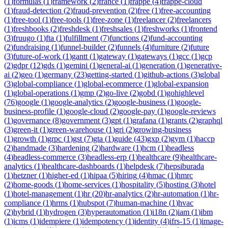
(
1
)
formulas
(
1
)
framework
(
2
)
france
(
1
)
frappe
(
4
)
frappe-cloud
(
1
)
fraud-detection
(
2
)
fraud-prevention
(
2
)
free
(
1
)
free-accounting
(
1
)
free-tool
(
1
)
free-tools
(
1
)
free-zone
(
1
)
freelancer
(
2
)
freelancers
(
1
)
freshbooks
(
2
)
freshdesk
(
1
)
freshsales
(
1
)
freshworks
(
1
)
frontend
(
3
)
fruugo
(
1
)
fta
(
1
)
fulfillment
(
7
)
functions
(
2
)
fund-accounting
(
2
)
fundraising
(
1
)
funnel-builder
(
2
)
funnels
(
4
)
furniture
(
2
)
future
(
3
)
future-of-work
(
1
)
gantt
(
1
)
gateway
(
1
)
gateways
(
1
)
gcc
(
1
)
gcp
(
2
)
gdpr
(
12
)
gds
(
1
)
gemini
(
1
)
general-ai
(
1
)
generation
(
1
)
generative-
ai
(
2
)
geo
(
1
)
germany
(
23
)
getting-started
(
1
)
github-actions
(
3
)
global
(
3
)
global-compliance
(
1
)
global-ecommerce
(
1
)
global-expansion
(
1
)
global-operations
(
1
)
gmp
(
2
)
go-live
(
2
)
gobd
(
1
)
gohighlevel
(
76
)
google
(
1
)
google-analytics
(
2
)
google-business
(
1
)
google-
business-profile
(
1
)
google-cloud
(
2
)
google-pay
(
1
)
google-reviews
(
1
)
governance
(
8
)
government
(
3
)
gpt
(
1
)
grafana
(
1
)
grants
(
2
)
graphql
(
3
)
green-it
(
1
)
green-warehouse
(
1
)
gri
(
2
)
growing-business
(
1
)
growth
(
1
)
grpc
(
1
)
gst
(
7
)
gta
(
1
)
guide
(
43
)
gxp
(
2
)
gym
(
1
)
haccp
(
2
)
handmade
(
3
)
hardening
(
2
)
hardware
(
1
)
hcm
(
1
)
headless
(
4
)
headless-commerce
(
3
)
headless-erp
(
1
)
healthcare
(
9
)
healthcare-
analytics
(
1
)
healthcare-dashboards
(
1
)
helpdesk
(
7
)
hepsiburada
(
1
)
hetzner
(
1
)
higher-ed
(
1
)
hipaa
(
5
)
hiring
(
4
)
hmac
(
1
)
hmrc
(
2
)
home-goods
(
1
)
home-services
(
1
)
hospitality
(
5
)
hosting
(
3
)
hotel
(
1
)
hotel-management
(
1
)
hr
(
20
)
hr-analytics
(
2
)
hr-automation
(
1
)
hr-
compliance
(
1
)
hrms
(
1
)
hubspot
(
7
)
human-machine
(
1
)
hvac
(
2
)
hybrid
(
1
)
hydrogen
(
3
)
hyperautomation
(
1
)
i18n
(
2
)
iam
(
1
)
ibm
(
1
)
icms
(
1
)
idempiere
(
1
)
idempotency
(
1
)
identity
(
4
)
ifrs-15
(
1
)
image-