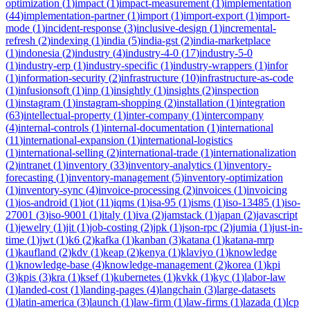
optimization
(
1
)
impact
(
1
)
impact-measurement
(
1
)
implementation
(
44
)
implementation-partner
(
1
)
import
(
1
)
import-export
(
1
)
import-
mode
(
1
)
incident-response
(
3
)
inclusive-design
(
1
)
incremental-
refresh
(
2
)
indexing
(
1
)
india
(
5
)
india-gst
(
2
)
india-marketplace
(
1
)
indonesia
(
2
)
industry
(
4
)
industry-4-0
(
17
)
industry-5-0
(
1
)
industry-erp
(
1
)
industry-specific
(
1
)
industry-wrappers
(
1
)
infor
(
1
)
information-security
(
2
)
infrastructure
(
10
)
infrastructure-as-code
(
1
)
infusionsoft
(
1
)
inp
(
1
)
insightly
(
1
)
insights
(
2
)
inspection
(
1
)
instagram
(
1
)
instagram-shopping
(
2
)
installation
(
1
)
integration
(
63
)
intellectual-property
(
1
)
inter-company
(
1
)
intercompany
(
4
)
internal-controls
(
1
)
internal-documentation
(
1
)
international
(
11
)
international-expansion
(
1
)
international-logistics
(
1
)
international-selling
(
2
)
international-trade
(
1
)
internationalization
(
2
)
intranet
(
1
)
inventory
(
33
)
inventory-analytics
(
1
)
inventory-
forecasting
(
1
)
inventory-management
(
5
)
inventory-optimization
(
1
)
inventory-sync
(
4
)
invoice-processing
(
2
)
invoices
(
1
)
invoicing
(
1
)
ios-android
(
1
)
iot
(
11
)
iqms
(
1
)
isa-95
(
1
)
isms
(
1
)
iso-13485
(
1
)
iso-
27001
(
3
)
iso-9001
(
1
)
italy
(
1
)
iva
(
2
)
jamstack
(
1
)
japan
(
2
)
javascript
(
1
)
jewelry
(
1
)
jit
(
1
)
job-costing
(
2
)
jpk
(
1
)
json-rpc
(
2
)
jumia
(
1
)
just-in-
time
(
1
)
jwt
(
1
)
k6
(
2
)
kafka
(
1
)
kanban
(
3
)
katana
(
1
)
katana-mrp
(
1
)
kaufland
(
2
)
kdv
(
1
)
keap
(
2
)
kenya
(
1
)
klaviyo
(
1
)
knowledge
(
1
)
knowledge-base
(
4
)
knowledge-management
(
2
)
korea
(
1
)
kpi
(
3
)
kpis
(
3
)
kra
(
1
)
ksef
(
1
)
kubernetes
(
1
)
kvkk
(
1
)
kyc
(
1
)
labor-law
(
1
)
landed-cost
(
1
)
landing-pages
(
4
)
langchain
(
3
)
large-datasets
(
1
)
latin-america
(
3
)
launch
(
1
)
law-firm
(
1
)
law-firms
(
1
)
lazada
(
1
)
lcp