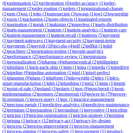
(
6
)
optimization
(
21
)
orchestration
(
6
)
order-accuracy
(
1
)
order-
management
(
2
)
order-routing
(
1
)
orders
(
1
)
organizational-change
(
1
)
orm
(
3
)
oss
(
1
)
otto
(
3
)
outsourcing
(
3
)
owasp
(
1
)
owl
(
2
)
ownership
(
1
)
ozon
(
1
)
packaging
(
2
)
page-objects
(
1
)
paginated-reports
(
1
)
pagination
(
1
)
pajak
(
1
)
pakistan
(
2
)
paperless
(
1
)
parts-distribution
(
1
)
parts-management
(
1
)
patents
(
1
)
patient-analytics
(
1
)
patient-care
(
2
)
patient-management
(
1
)
patient-recall
(
1
)
patterns
(
5
)
payment
(
1
)
payment-gateways
(
1
)
payment-security
(
2
)
payment-terms
(
1
)
payments
(
5
)
payroll
(
18
)
pci-dss
(
4
)
pdf
(
2
)
pdfkit
(
1
)
pdpl
(
2
)
peachtree
(
2
)
penetration-testing
(
1
)
people-analytics
(
2
)
performance
(
25
)
performance-review
(
1
)
permissions
(
1
)
personalization
(
5
)
pharma
(
4
)
pharmaceutical
(
2
)
philippines
(
1
)
phishing
(
1
)
pick-pack-ship
(
1
)
pim
(
1
)
pipa
(
1
)
pipeda
(
1
)
pipedrive
(
2
)
pipeline
(
9
)
pipeline-automation
(
1
)
pipl
(
1
)
pixel-perfect
(
1
)
planning
(
9
)
plans
(
1
)
platform
(
3
)
playwright
(
2
)
plex
(
1
)
plex-
smart-manufacturing
(
1
)
plm
(
2
)
plumbing
(
1
)
pm2
(
1
)
pms
(
1
)
pnpm
(
1
)
point-of-sale
(
3
)
poland
(
3
)
polaris
(
1
)
pos
(
9
)
post-brexit
(
1
)
post-
implementation
(
2
)
postgres
(
2
)
postgresql
(
10
)
power-bi
(
79
)
power-
bi-premium
(
1
)
power-query
(
1
)
ppc
(
1
)
practice-management
(
2
)
precious-metals
(
1
)
predictive-analytics
(
4
)
predictive-maintenance
(
2
)
premium
(
2
)
preparation
(
1
)
prestashop
(
1
)
preventive
(
1
)
pricelists
(
1
)
pricing
(
19
)
pricing-optimization
(
1
)
pricing-strategy
(
3
)
printing
(
1
)
prisma
(
1
)
privacy
(
12
)
privacy-act
(
1
)
privacy-by-design
(
1
)
process
(
2
)
process-improvement
(
1
)
process-management
(
1
)
process-mining
(
1
)
process-safety
(
1
)
procurement
(
11
)
product-