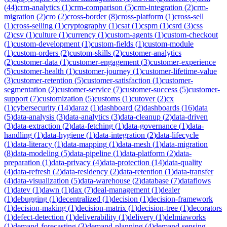
(
44
)
crm-analytics
(
1
)
crm-comparison
(
5
)
crm-integration
(
2
)
crm-
migration
(
2
)
cro
(
2
)
cross-border
(
8
)
cross-platform
(
1
)
cross-sell
(
1
)
cross-selling
(
1
)
cryptography
(
1
)
csat
(
1
)
cspm
(
1
)
csrd
(
3
)
css
(
2
)
csv
(
1
)
culture
(
1
)
currency
(
1
)
custom-agents
(
1
)
custom-checkout
(
1
)
custom-development
(
1
)
custom-fields
(
1
)
custom-module
(
1
)
custom-orders
(
2
)
custom-skills
(
2
)
customer-analytics
(
2
)
customer-data
(
1
)
customer-engagement
(
3
)
customer-experience
(
5
)
customer-health
(
1
)
customer-journey
(
1
)
customer-lifetime-value
(
3
)
customer-retention
(
5
)
customer-satisfaction
(
1
)
customer-
segmentation
(
2
)
customer-service
(
7
)
customer-success
(
5
)
customer-
support
(
7
)
customization
(
5
)
customs
(
1
)
cutover
(
2
)
cx
(
1
)
cybersecurity
(
14
)
daraz
(
1
)
dashboard
(
2
)
dashboards
(
16
)
data
(
5
)
data-analysis
(
3
)
data-analytics
(
3
)
data-cleanup
(
2
)
data-driven
(
3
)
data-extraction
(
2
)
data-fetching
(
1
)
data-governance
(
1
)
data-
handling
(
1
)
data-hygiene
(
1
)
data-integration
(
2
)
data-lifecycle
(
1
)
data-literacy
(
1
)
data-mapping
(
1
)
data-mesh
(
1
)
data-migration
(
8
)
data-modeling
(
5
)
data-pipeline
(
1
)
data-platform
(
2
)
data-
preparation
(
1
)
data-privacy
(
4
)
data-protection
(
14
)
data-quality
(
4
)
data-refresh
(
2
)
data-residency
(
2
)
data-retention
(
1
)
data-transfer
(
4
)
data-visualization
(
5
)
data-warehouse
(
2
)
database
(
7
)
dataflows
(
1
)
datev
(
1
)
dawn
(
1
)
dax
(
7
)
deal-management
(
1
)
dealer
(
1
)
debugging
(
1
)
decentralized
(
1
)
decision
(
1
)
decision-framework
(
1
)
decision-making
(
1
)
decision-matrix
(
1
)
decision-tree
(
1
)
decorators
(
1
)
defect-detection
(
1
)
deliverability
(
1
)
delivery
(
1
)
delmiaworks
(
1
)
demand-forecasting
(
3
)
demand-planning
(
4
)
demand-sensing