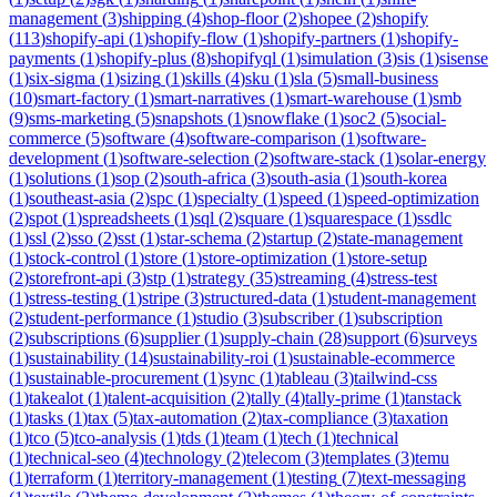
management
(
3
)
shipping
(
4
)
shop-floor
(
2
)
shopee
(
2
)
shopify
(
113
)
shopify-api
(
1
)
shopify-flow
(
1
)
shopify-partners
(
1
)
shopify-
payments
(
1
)
shopify-plus
(
8
)
shopifyql
(
1
)
simulation
(
3
)
sis
(
1
)
sisense
(
1
)
six-sigma
(
1
)
sizing
(
1
)
skills
(
4
)
sku
(
1
)
sla
(
5
)
small-business
(
10
)
smart-factory
(
1
)
smart-narratives
(
1
)
smart-warehouse
(
1
)
smb
(
9
)
sms-marketing
(
5
)
snapshots
(
1
)
snowflake
(
1
)
soc2
(
5
)
social-
commerce
(
5
)
software
(
4
)
software-comparison
(
1
)
software-
development
(
1
)
software-selection
(
2
)
software-stack
(
1
)
solar-energy
(
1
)
solutions
(
1
)
sop
(
2
)
south-africa
(
3
)
south-asia
(
1
)
south-korea
(
1
)
southeast-asia
(
2
)
spc
(
1
)
specialty
(
1
)
speed
(
1
)
speed-optimization
(
2
)
spot
(
1
)
spreadsheets
(
1
)
sql
(
2
)
square
(
1
)
squarespace
(
1
)
ssdlc
(
1
)
ssl
(
2
)
sso
(
2
)
sst
(
1
)
star-schema
(
2
)
startup
(
2
)
state-management
(
1
)
stock-control
(
1
)
store
(
1
)
store-optimization
(
1
)
store-setup
(
2
)
storefront-api
(
3
)
stp
(
1
)
strategy
(
35
)
streaming
(
4
)
stress-test
(
1
)
stress-testing
(
1
)
stripe
(
3
)
structured-data
(
1
)
student-management
(
2
)
student-performance
(
1
)
studio
(
3
)
subscriber
(
1
)
subscription
(
2
)
subscriptions
(
6
)
supplier
(
1
)
supply-chain
(
28
)
support
(
6
)
surveys
(
1
)
sustainability
(
14
)
sustainability-roi
(
1
)
sustainable-ecommerce
(
1
)
sustainable-procurement
(
1
)
sync
(
1
)
tableau
(
3
)
tailwind-css
(
1
)
takealot
(
1
)
talent-acquisition
(
2
)
tally
(
4
)
tally-prime
(
1
)
tanstack
(
1
)
tasks
(
1
)
tax
(
5
)
tax-automation
(
2
)
tax-compliance
(
3
)
taxation
(
1
)
tco
(
5
)
tco-analysis
(
1
)
tds
(
1
)
team
(
1
)
tech
(
1
)
technical
(
1
)
technical-seo
(
4
)
technology
(
2
)
telecom
(
3
)
templates
(
3
)
temu
(
1
)
terraform
(
1
)
territory-management
(
1
)
testing
(
7
)
text-messaging