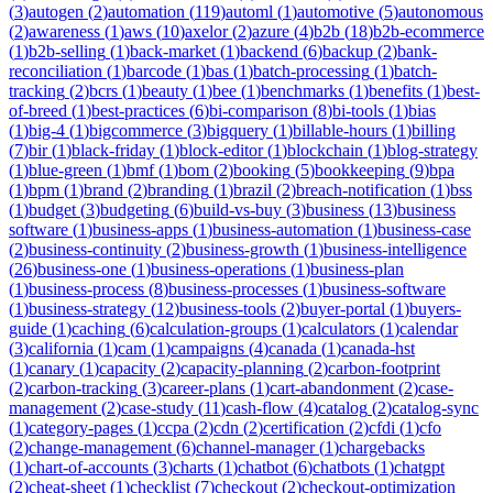
(
3
)
autogen
(
2
)
automation
(
119
)
automl
(
1
)
automotive
(
5
)
autonomous
(
2
)
awareness
(
1
)
aws
(
10
)
axelor
(
2
)
azure
(
4
)
b2b
(
18
)
b2b-ecommerce
(
1
)
b2b-selling
(
1
)
back-market
(
1
)
backend
(
6
)
backup
(
2
)
bank-
reconciliation
(
1
)
barcode
(
1
)
bas
(
1
)
batch-processing
(
1
)
batch-
tracking
(
2
)
bcrs
(
1
)
beauty
(
1
)
bee
(
1
)
benchmarks
(
1
)
benefits
(
1
)
best-
of-breed
(
1
)
best-practices
(
6
)
bi-comparison
(
8
)
bi-tools
(
1
)
bias
(
1
)
big-4
(
1
)
bigcommerce
(
3
)
bigquery
(
1
)
billable-hours
(
1
)
billing
(
7
)
bir
(
1
)
black-friday
(
1
)
block-editor
(
1
)
blockchain
(
1
)
blog-strategy
(
1
)
blue-green
(
1
)
bmf
(
1
)
bom
(
2
)
booking
(
5
)
bookkeeping
(
9
)
bpa
(
1
)
bpm
(
1
)
brand
(
2
)
branding
(
1
)
brazil
(
2
)
breach-notification
(
1
)
bss
(
1
)
budget
(
3
)
budgeting
(
6
)
build-vs-buy
(
3
)
business
(
13
)
business
software
(
1
)
business-apps
(
1
)
business-automation
(
1
)
business-case
(
2
)
business-continuity
(
2
)
business-growth
(
1
)
business-intelligence
(
26
)
business-one
(
1
)
business-operations
(
1
)
business-plan
(
1
)
business-process
(
8
)
business-processes
(
1
)
business-software
(
1
)
business-strategy
(
12
)
business-tools
(
2
)
buyer-portal
(
1
)
buyers-
guide
(
1
)
caching
(
6
)
calculation-groups
(
1
)
calculators
(
1
)
calendar
(
3
)
california
(
1
)
cam
(
1
)
campaigns
(
4
)
canada
(
1
)
canada-hst
(
1
)
canary
(
1
)
capacity
(
2
)
capacity-planning
(
2
)
carbon-footprint
(
2
)
carbon-tracking
(
3
)
career-plans
(
1
)
cart-abandonment
(
2
)
case-
management
(
2
)
case-study
(
11
)
cash-flow
(
4
)
catalog
(
2
)
catalog-sync
(
1
)
category-pages
(
1
)
ccpa
(
2
)
cdn
(
2
)
certification
(
2
)
cfdi
(
1
)
cfo
(
2
)
change-management
(
6
)
channel-manager
(
1
)
chargebacks
(
1
)
chart-of-accounts
(
3
)
charts
(
1
)
chatbot
(
6
)
chatbots
(
1
)
chatgpt
(
2
)
cheat-sheet
(
1
)
checklist
(
7
)
checkout
(
2
)
checkout-optimization