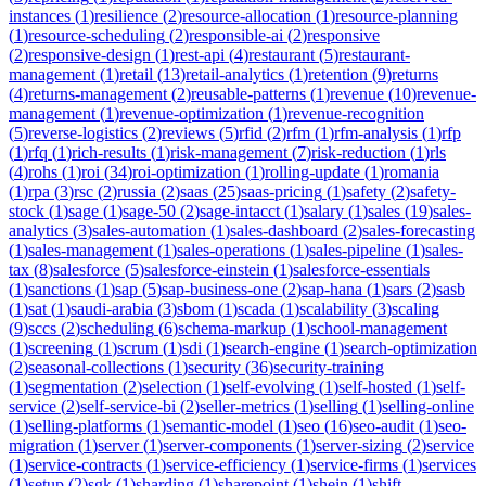
instances
(
1
)
resilience
(
2
)
resource-allocation
(
1
)
resource-planning
(
1
)
resource-scheduling
(
2
)
responsible-ai
(
2
)
responsive
(
2
)
responsive-design
(
1
)
rest-api
(
4
)
restaurant
(
5
)
restaurant-
management
(
1
)
retail
(
13
)
retail-analytics
(
1
)
retention
(
9
)
returns
(
4
)
returns-management
(
2
)
reusable-patterns
(
1
)
revenue
(
10
)
revenue-
management
(
1
)
revenue-optimization
(
1
)
revenue-recognition
(
5
)
reverse-logistics
(
2
)
reviews
(
5
)
rfid
(
2
)
rfm
(
1
)
rfm-analysis
(
1
)
rfp
(
1
)
rfq
(
1
)
rich-results
(
1
)
risk-management
(
7
)
risk-reduction
(
1
)
rls
(
4
)
rohs
(
1
)
roi
(
34
)
roi-optimization
(
1
)
rolling-update
(
1
)
romania
(
1
)
rpa
(
3
)
rsc
(
2
)
russia
(
2
)
saas
(
25
)
saas-pricing
(
1
)
safety
(
2
)
safety-
stock
(
1
)
sage
(
1
)
sage-50
(
2
)
sage-intacct
(
1
)
salary
(
1
)
sales
(
19
)
sales-
analytics
(
3
)
sales-automation
(
1
)
sales-dashboard
(
2
)
sales-forecasting
(
1
)
sales-management
(
1
)
sales-operations
(
1
)
sales-pipeline
(
1
)
sales-
tax
(
8
)
salesforce
(
5
)
salesforce-einstein
(
1
)
salesforce-essentials
(
1
)
sanctions
(
1
)
sap
(
5
)
sap-business-one
(
2
)
sap-hana
(
1
)
sars
(
2
)
sasb
(
1
)
sat
(
1
)
saudi-arabia
(
3
)
sbom
(
1
)
scada
(
1
)
scalability
(
3
)
scaling
(
9
)
sccs
(
2
)
scheduling
(
6
)
schema-markup
(
1
)
school-management
(
1
)
screening
(
1
)
scrum
(
1
)
sdi
(
1
)
search-engine
(
1
)
search-optimization
(
2
)
seasonal-collections
(
1
)
security
(
36
)
security-training
(
1
)
segmentation
(
2
)
selection
(
1
)
self-evolving
(
1
)
self-hosted
(
1
)
self-
service
(
2
)
self-service-bi
(
2
)
seller-metrics
(
1
)
selling
(
1
)
selling-online
(
1
)
selling-platforms
(
1
)
semantic-model
(
1
)
seo
(
16
)
seo-audit
(
1
)
seo-
migration
(
1
)
server
(
1
)
server-components
(
1
)
server-sizing
(
2
)
service
(
1
)
service-contracts
(
1
)
service-efficiency
(
1
)
service-firms
(
1
)
services
(
1
)
setup
(
2
)
sgk
(
1
)
sharding
(
1
)
sharepoint
(
1
)
shein
(
1
)
shift-