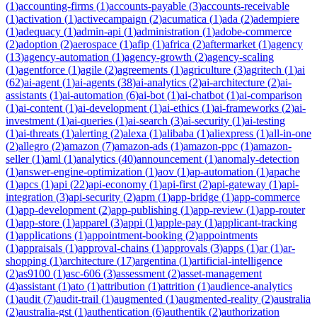
(
1
)
accounting-firms
(
1
)
accounts-payable
(
3
)
accounts-receivable
(
1
)
activation
(
1
)
activecampaign
(
2
)
acumatica
(
1
)
ada
(
2
)
adempiere
(
1
)
adequacy
(
1
)
admin-api
(
1
)
administration
(
1
)
adobe-commerce
(
2
)
adoption
(
2
)
aerospace
(
1
)
afip
(
1
)
africa
(
2
)
aftermarket
(
1
)
agency
(
13
)
agency-automation
(
1
)
agency-growth
(
2
)
agency-scaling
(
1
)
agentforce
(
1
)
agile
(
2
)
agreements
(
1
)
agriculture
(
3
)
agritech
(
1
)
ai
(
62
)
ai-agent
(
1
)
ai-agents
(
38
)
ai-analytics
(
2
)
ai-architecture
(
2
)
ai-
assistants
(
1
)
ai-automation
(
6
)
ai-bot
(
1
)
ai-chatbot
(
1
)
ai-comparison
(
1
)
ai-content
(
1
)
ai-development
(
1
)
ai-ethics
(
1
)
ai-frameworks
(
2
)
ai-
investment
(
1
)
ai-queries
(
1
)
ai-search
(
3
)
ai-security
(
1
)
ai-testing
(
1
)
ai-threats
(
1
)
alerting
(
2
)
alexa
(
1
)
alibaba
(
1
)
aliexpress
(
1
)
all-in-one
(
2
)
allegro
(
2
)
amazon
(
7
)
amazon-ads
(
1
)
amazon-ppc
(
1
)
amazon-
seller
(
1
)
aml
(
1
)
analytics
(
40
)
announcement
(
1
)
anomaly-detection
(
1
)
answer-engine-optimization
(
1
)
aov
(
1
)
ap-automation
(
1
)
apache
(
1
)
apcs
(
1
)
api
(
22
)
api-economy
(
1
)
api-first
(
2
)
api-gateway
(
1
)
api-
integration
(
3
)
api-security
(
2
)
apm
(
1
)
app-bridge
(
1
)
app-commerce
(
1
)
app-development
(
2
)
app-publishing
(
1
)
app-review
(
1
)
app-router
(
1
)
app-store
(
1
)
apparel
(
3
)
appi
(
1
)
apple-pay
(
1
)
applicant-tracking
(
1
)
applications
(
1
)
appointment-booking
(
2
)
appointments
(
1
)
appraisals
(
1
)
approval-chains
(
1
)
approvals
(
3
)
apps
(
1
)
ar
(
1
)
ar-
shopping
(
1
)
architecture
(
17
)
argentina
(
1
)
artificial-intelligence
(
2
)
as9100
(
1
)
asc-606
(
3
)
assessment
(
2
)
asset-management
(
4
)
assistant
(
1
)
ato
(
1
)
attribution
(
1
)
attrition
(
1
)
audience-analytics
(
1
)
audit
(
7
)
audit-trail
(
1
)
augmented
(
1
)
augmented-reality
(
2
)
australia
(
2
)
australia-gst
(
1
)
authentication
(
6
)
authentik
(
2
)
authorization