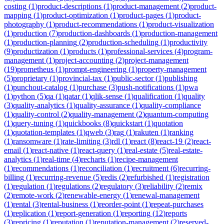
costing
(
1
)
product-descriptions
(
1
)
product-management
(
2
)
product-
mapping
(
1
)
product-optimization
(
1
)
product-pages
(
1
)
product-
photography
(
1
)
product-recommendations
(
1
)
product-visualization
(
1
)
production
(
7
)
production-dashboards
(
1
)
production-management
(
1
)
production-planning
(
2
)
production-scheduling
(
1
)
productivity
(
9
)
productization
(
1
)
products
(
1
)
professional-services
(
4
)
program-
management
(
1
)
project-accounting
(
2
)
project-management
(
19
)
prometheus
(
1
)
prompt-engineering
(
1
)
property-management
(
5
)
proprietary
(
1
)
provincial-tax
(
1
)
public-sector
(
1
)
publishing
(
1
)
punchout-catalog
(
1
)
purchase
(
3
)
push-notifications
(
1
)
pwa
(
1
)
python
(
5
)
qa
(
1
)
qatar
(
1
)
qlik-sense
(
1
)
qualification
(
1
)
quality
(
3
)
quality-analytics
(
1
)
quality-assurance
(
1
)
quality-compliance
(
1
)
quality-control
(
2
)
quality-management
(
2
)
quantum-computing
(
1
)
query-tuning
(
1
)
quickbooks
(
8
)
quickstart
(
1
)
quotation
(
1
)
quotation-templates
(
1
)
qweb
(
3
)
rag
(
1
)
rakuten
(
1
)
ranking
(
1
)
ransomware
(
1
)
rate-limiting
(
3
)
rdl
(
1
)
react
(
8
)
react-19
(
2
)
react-
email
(
1
)
react-native
(
1
)
react-query
(
1
)
real-estate
(
5
)
real-estate-
analytics
(
1
)
real-time
(
4
)
recharts
(
1
)
recipe-management
(
1
)
recommendations
(
1
)
reconciliation
(
1
)
recruitment
(
6
)
recurring-
billing
(
1
)
recurring-revenue
(
5
)
redis
(
2
)
refurbished
(
1
)
registration
(
1
)
regulation
(
1
)
regulations
(
2
)
regulatory
(
3
)
reliability
(
2
)
remix
(
2
)
remote-work
(
2
)
renewable-energy
(
1
)
renewal-management
(
1
)
rental
(
3
)
rental-business
(
1
)
reorder-point
(
1
)
repeat-purchases
(
1
)
replication
(
1
)
report-generation
(
1
)
reporting
(
12
)
reports
(
3
)
repricing
(
1
)
reputation
(
1
)
reputation-management
(
2
)
reserved-