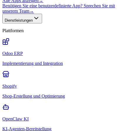
Alle Apps anzeigen
→
Benötigen Sie eine benutzerdefinierte App? Sprechen Sie mit
unserem Team
→
Dienstleistungen
Plattformen
Odoo ERP
Implementierung und Integration
Shopify
Shop-Erstellung und Optimierung
OpenClaw KI
KI-Agenten-Bereitstellung