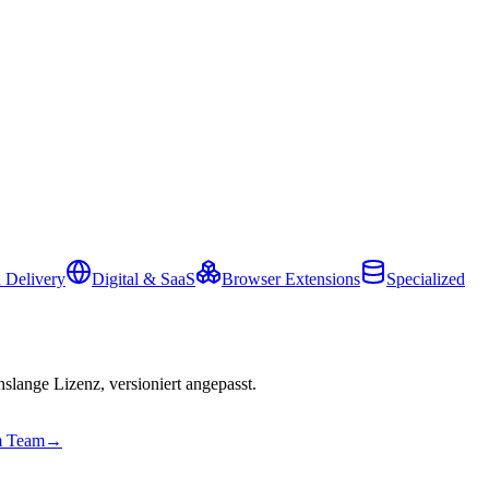
 Delivery
Digital & SaaS
Browser Extensions
Specialized
slange Lizenz, versioniert angepasst.
em Team
→