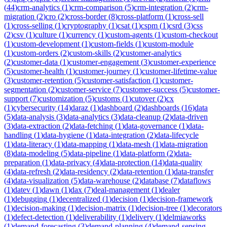
(
44
)
crm-analytics
(
1
)
crm-comparison
(
5
)
crm-integration
(
2
)
crm-
migration
(
2
)
cro
(
2
)
cross-border
(
8
)
cross-platform
(
1
)
cross-sell
(
1
)
cross-selling
(
1
)
cryptography
(
1
)
csat
(
1
)
cspm
(
1
)
csrd
(
3
)
css
(
2
)
csv
(
1
)
culture
(
1
)
currency
(
1
)
custom-agents
(
1
)
custom-checkout
(
1
)
custom-development
(
1
)
custom-fields
(
1
)
custom-module
(
1
)
custom-orders
(
2
)
custom-skills
(
2
)
customer-analytics
(
2
)
customer-data
(
1
)
customer-engagement
(
3
)
customer-experience
(
5
)
customer-health
(
1
)
customer-journey
(
1
)
customer-lifetime-value
(
3
)
customer-retention
(
5
)
customer-satisfaction
(
1
)
customer-
segmentation
(
2
)
customer-service
(
7
)
customer-success
(
5
)
customer-
support
(
7
)
customization
(
5
)
customs
(
1
)
cutover
(
2
)
cx
(
1
)
cybersecurity
(
14
)
daraz
(
1
)
dashboard
(
2
)
dashboards
(
16
)
data
(
5
)
data-analysis
(
3
)
data-analytics
(
3
)
data-cleanup
(
2
)
data-driven
(
3
)
data-extraction
(
2
)
data-fetching
(
1
)
data-governance
(
1
)
data-
handling
(
1
)
data-hygiene
(
1
)
data-integration
(
2
)
data-lifecycle
(
1
)
data-literacy
(
1
)
data-mapping
(
1
)
data-mesh
(
1
)
data-migration
(
8
)
data-modeling
(
5
)
data-pipeline
(
1
)
data-platform
(
2
)
data-
preparation
(
1
)
data-privacy
(
4
)
data-protection
(
14
)
data-quality
(
4
)
data-refresh
(
2
)
data-residency
(
2
)
data-retention
(
1
)
data-transfer
(
4
)
data-visualization
(
5
)
data-warehouse
(
2
)
database
(
7
)
dataflows
(
1
)
datev
(
1
)
dawn
(
1
)
dax
(
7
)
deal-management
(
1
)
dealer
(
1
)
debugging
(
1
)
decentralized
(
1
)
decision
(
1
)
decision-framework
(
1
)
decision-making
(
1
)
decision-matrix
(
1
)
decision-tree
(
1
)
decorators
(
1
)
defect-detection
(
1
)
deliverability
(
1
)
delivery
(
1
)
delmiaworks
(
1
)
demand-forecasting
(
3
)
demand-planning
(
4
)
demand-sensing