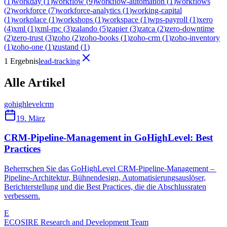
(
1
)
workday
(
1
)
workflow
(
9
)
workflow-automation
(
1
)
workflows
(
2
)
workforce
(
7
)
workforce-analytics
(
1
)
working-capital
(
1
)
workplace
(
1
)
workshops
(
1
)
workspace
(
1
)
wps-payroll
(
1
)
xero
(
4
)
xml
(
1
)
xml-rpc
(
3
)
zalando
(
5
)
zapier
(
3
)
zatca
(
2
)
zero-downtime
(
2
)
zero-trust
(
3
)
zoho
(
2
)
zoho-books
(
1
)
zoho-crm
(
1
)
zoho-inventory
(
1
)
zoho-one
(
1
)
zustand
(
1
)
1 Ergebnis
lead-tracking
Alle Artikel
gohighlevel
crm
19. März
CRM-Pipeline-Management in GoHighLevel: Best
Practices
Beherrschen Sie das GoHighLevel CRM-Pipeline-Management – ​​
Pipeline-Architektur, Bühnendesign, Automatisierungsauslöser,
Berichterstellung und die Best Practices, die die Abschlussraten
verbessern.
E
ECOSIRE Research and Development Team