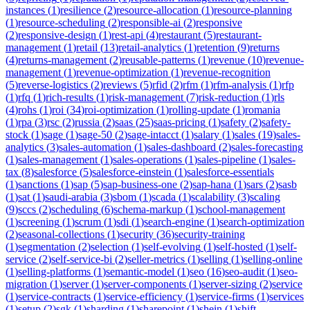
instances
(
1
)
resilience
(
2
)
resource-allocation
(
1
)
resource-planning
(
1
)
resource-scheduling
(
2
)
responsible-ai
(
2
)
responsive
(
2
)
responsive-design
(
1
)
rest-api
(
4
)
restaurant
(
5
)
restaurant-
management
(
1
)
retail
(
13
)
retail-analytics
(
1
)
retention
(
9
)
returns
(
4
)
returns-management
(
2
)
reusable-patterns
(
1
)
revenue
(
10
)
revenue-
management
(
1
)
revenue-optimization
(
1
)
revenue-recognition
(
5
)
reverse-logistics
(
2
)
reviews
(
5
)
rfid
(
2
)
rfm
(
1
)
rfm-analysis
(
1
)
rfp
(
1
)
rfq
(
1
)
rich-results
(
1
)
risk-management
(
7
)
risk-reduction
(
1
)
rls
(
4
)
rohs
(
1
)
roi
(
34
)
roi-optimization
(
1
)
rolling-update
(
1
)
romania
(
1
)
rpa
(
3
)
rsc
(
2
)
russia
(
2
)
saas
(
25
)
saas-pricing
(
1
)
safety
(
2
)
safety-
stock
(
1
)
sage
(
1
)
sage-50
(
2
)
sage-intacct
(
1
)
salary
(
1
)
sales
(
19
)
sales-
analytics
(
3
)
sales-automation
(
1
)
sales-dashboard
(
2
)
sales-forecasting
(
1
)
sales-management
(
1
)
sales-operations
(
1
)
sales-pipeline
(
1
)
sales-
tax
(
8
)
salesforce
(
5
)
salesforce-einstein
(
1
)
salesforce-essentials
(
1
)
sanctions
(
1
)
sap
(
5
)
sap-business-one
(
2
)
sap-hana
(
1
)
sars
(
2
)
sasb
(
1
)
sat
(
1
)
saudi-arabia
(
3
)
sbom
(
1
)
scada
(
1
)
scalability
(
3
)
scaling
(
9
)
sccs
(
2
)
scheduling
(
6
)
schema-markup
(
1
)
school-management
(
1
)
screening
(
1
)
scrum
(
1
)
sdi
(
1
)
search-engine
(
1
)
search-optimization
(
2
)
seasonal-collections
(
1
)
security
(
36
)
security-training
(
1
)
segmentation
(
2
)
selection
(
1
)
self-evolving
(
1
)
self-hosted
(
1
)
self-
service
(
2
)
self-service-bi
(
2
)
seller-metrics
(
1
)
selling
(
1
)
selling-online
(
1
)
selling-platforms
(
1
)
semantic-model
(
1
)
seo
(
16
)
seo-audit
(
1
)
seo-
migration
(
1
)
server
(
1
)
server-components
(
1
)
server-sizing
(
2
)
service
(
1
)
service-contracts
(
1
)
service-efficiency
(
1
)
service-firms
(
1
)
services
(
1
)
setup
(
2
)
sgk
(
1
)
sharding
(
1
)
sharepoint
(
1
)
shein
(
1
)
shift-