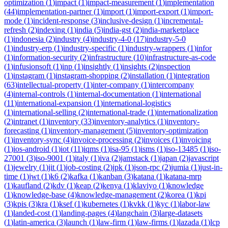
optimization
(
1
)
impact
(
1
)
impact-measurement
(
1
)
implementation
(
44
)
implementation-partner
(
1
)
import
(
1
)
import-export
(
1
)
import-
mode
(
1
)
incident-response
(
3
)
inclusive-design
(
1
)
incremental-
refresh
(
2
)
indexing
(
1
)
india
(
5
)
india-gst
(
2
)
india-marketplace
(
1
)
indonesia
(
2
)
industry
(
4
)
industry-4-0
(
17
)
industry-5-0
(
1
)
industry-erp
(
1
)
industry-specific
(
1
)
industry-wrappers
(
1
)
infor
(
1
)
information-security
(
2
)
infrastructure
(
10
)
infrastructure-as-code
(
1
)
infusionsoft
(
1
)
inp
(
1
)
insightly
(
1
)
insights
(
2
)
inspection
(
1
)
instagram
(
1
)
instagram-shopping
(
2
)
installation
(
1
)
integration
(
63
)
intellectual-property
(
1
)
inter-company
(
1
)
intercompany
(
4
)
internal-controls
(
1
)
internal-documentation
(
1
)
international
(
11
)
international-expansion
(
1
)
international-logistics
(
1
)
international-selling
(
2
)
international-trade
(
1
)
internationalization
(
2
)
intranet
(
1
)
inventory
(
33
)
inventory-analytics
(
1
)
inventory-
forecasting
(
1
)
inventory-management
(
5
)
inventory-optimization
(
1
)
inventory-sync
(
4
)
invoice-processing
(
2
)
invoices
(
1
)
invoicing
(
1
)
ios-android
(
1
)
iot
(
11
)
iqms
(
1
)
isa-95
(
1
)
isms
(
1
)
iso-13485
(
1
)
iso-
27001
(
3
)
iso-9001
(
1
)
italy
(
1
)
iva
(
2
)
jamstack
(
1
)
japan
(
2
)
javascript
(
1
)
jewelry
(
1
)
jit
(
1
)
job-costing
(
2
)
jpk
(
1
)
json-rpc
(
2
)
jumia
(
1
)
just-in-
time
(
1
)
jwt
(
1
)
k6
(
2
)
kafka
(
1
)
kanban
(
3
)
katana
(
1
)
katana-mrp
(
1
)
kaufland
(
2
)
kdv
(
1
)
keap
(
2
)
kenya
(
1
)
klaviyo
(
1
)
knowledge
(
1
)
knowledge-base
(
4
)
knowledge-management
(
2
)
korea
(
1
)
kpi
(
3
)
kpis
(
3
)
kra
(
1
)
ksef
(
1
)
kubernetes
(
1
)
kvkk
(
1
)
kyc
(
1
)
labor-law
(
1
)
landed-cost
(
1
)
landing-pages
(
4
)
langchain
(
3
)
large-datasets
(
1
)
latin-america
(
3
)
launch
(
1
)
law-firm
(
1
)
law-firms
(
1
)
lazada
(
1
)
lcp