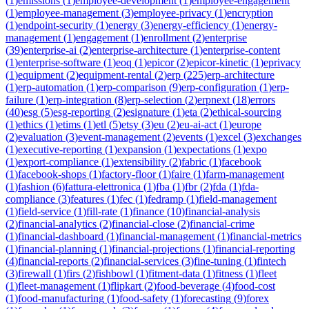
(
1
)
emissions
(
1
)
employee-development
(
1
)
employee-engagement
(
1
)
employee-management
(
3
)
employee-privacy
(
1
)
encryption
(
1
)
endpoint-security
(
1
)
energy
(
3
)
energy-efficiency
(
1
)
energy-
management
(
1
)
engagement
(
1
)
enrollment
(
2
)
enterprise
(
39
)
enterprise-ai
(
2
)
enterprise-architecture
(
1
)
enterprise-content
(
1
)
enterprise-software
(
1
)
eoq
(
1
)
epicor
(
2
)
epicor-kinetic
(
1
)
eprivacy
(
1
)
equipment
(
2
)
equipment-rental
(
2
)
erp
(
225
)
erp-architecture
(
1
)
erp-automation
(
1
)
erp-comparison
(
9
)
erp-configuration
(
1
)
erp-
failure
(
1
)
erp-integration
(
8
)
erp-selection
(
2
)
erpnext
(
18
)
errors
(
40
)
esg
(
5
)
esg-reporting
(
2
)
esignature
(
1
)
eta
(
2
)
ethical-sourcing
(
1
)
ethics
(
1
)
etims
(
1
)
etl
(
5
)
etsy
(
3
)
eu
(
2
)
eu-ai-act
(
1
)
europe
(
2
)
evaluation
(
3
)
event-management
(
2
)
events
(
1
)
excel
(
3
)
exchanges
(
1
)
executive-reporting
(
1
)
expansion
(
1
)
expectations
(
1
)
expo
(
1
)
export-compliance
(
1
)
extensibility
(
2
)
fabric
(
1
)
facebook
(
1
)
facebook-shops
(
1
)
factory-floor
(
1
)
faire
(
1
)
farm-management
(
1
)
fashion
(
6
)
fattura-elettronica
(
1
)
fba
(
1
)
fbr
(
2
)
fda
(
1
)
fda-
compliance
(
3
)
features
(
1
)
fec
(
1
)
fedramp
(
1
)
field-management
(
1
)
field-service
(
1
)
fill-rate
(
1
)
finance
(
10
)
financial-analysis
(
2
)
financial-analytics
(
2
)
financial-close
(
2
)
financial-crime
(
1
)
financial-dashboard
(
1
)
financial-management
(
1
)
financial-metrics
(
1
)
financial-planning
(
1
)
financial-projections
(
1
)
financial-reporting
(
4
)
financial-reports
(
2
)
financial-services
(
3
)
fine-tuning
(
1
)
fintech
(
3
)
firewall
(
1
)
firs
(
2
)
fishbowl
(
1
)
fitment-data
(
1
)
fitness
(
1
)
fleet
(
1
)
fleet-management
(
1
)
flipkart
(
2
)
food-beverage
(
4
)
food-cost
(
1
)
food-manufacturing
(
1
)
food-safety
(
1
)
forecasting
(
9
)
forex