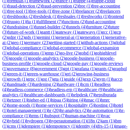
(
1
)
formulas
(
1
)
framework
(
2
)
france
(
1
)
frappe
(
4
)
frappe-cloud
(
1
)
fraud-detection
(
2
)
fraud-prevention
(
2
)
free
(
1
)
free-accounting
(
1
)
free-tool
(
1
)
free-tools
(
1
)
free-zone
(
1
)
freelancer
(
2
)
freelancers
(
1
)
freshbooks
(
2
)
freshdesk
(
1
)
freshsales
(
1
)
freshworks
(
1
)
frontend
(
3
)
fruugo
(
1
)
fta
(
1
)
fulfillment
(
7
)
functions
(
2
)
fund-accounting
(
2
)
fundraising
(
1
)
funnel-builder
(
2
)
funnels
(
4
)
furniture
(
2
)
future
(
3
)
future-of-work
(
1
)
gantt
(
1
)
gateway
(
1
)
gateways
(
1
)
gcc
(
1
)
gcp
(
2
)
gdpr
(
12
)
gds
(
1
)
gemini
(
1
)
general-ai
(
1
)
generation
(
1
)
generative-
ai
(
2
)
geo
(
1
)
germany
(
23
)
getting-started
(
1
)
github-actions
(
3
)
global
(
3
)
global-compliance
(
1
)
global-ecommerce
(
1
)
global-expansion
(
1
)
global-operations
(
1
)
gmp
(
2
)
go-live
(
2
)
gobd
(
1
)
gohighlevel
(
76
)
google
(
1
)
google-analytics
(
2
)
google-business
(
1
)
google-
business-profile
(
1
)
google-cloud
(
2
)
google-pay
(
1
)
google-reviews
(
1
)
governance
(
8
)
government
(
3
)
gpt
(
1
)
grafana
(
1
)
grants
(
2
)
graphql
(
3
)
green-it
(
1
)
green-warehouse
(
1
)
gri
(
2
)
growing-business
(
1
)
growth
(
1
)
grpc
(
1
)
gst
(
7
)
gta
(
1
)
guide
(
43
)
gxp
(
2
)
gym
(
1
)
haccp
(
2
)
handmade
(
3
)
hardening
(
2
)
hardware
(
1
)
hcm
(
1
)
headless
(
4
)
headless-commerce
(
3
)
headless-erp
(
1
)
healthcare
(
9
)
healthcare-
analytics
(
1
)
healthcare-dashboards
(
1
)
helpdesk
(
7
)
hepsiburada
(
1
)
hetzner
(
1
)
higher-ed
(
1
)
hipaa
(
5
)
hiring
(
4
)
hmac
(
1
)
hmrc
(
2
)
home-goods
(
1
)
home-services
(
1
)
hospitality
(
5
)
hosting
(
3
)
hotel
(
1
)
hotel-management
(
1
)
hr
(
20
)
hr-analytics
(
2
)
hr-automation
(
1
)
hr-
compliance
(
1
)
hrms
(
1
)
hubspot
(
7
)
human-machine
(
1
)
hvac
(
2
)
hybrid
(
1
)
hydrogen
(
3
)
hyperautomation
(
1
)
i18n
(
2
)
iam
(
1
)
ibm
(
1
)
icms
(
1
)
idempiere
(
1
)
idempotency
(
1
)
identity
(
4
)
ifrs-15
(
1
)
image-