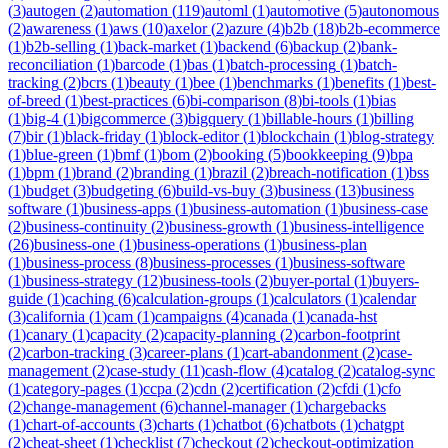
(
3
)
autogen
(
2
)
automation
(
119
)
automl
(
1
)
automotive
(
5
)
autonomous
(
2
)
awareness
(
1
)
aws
(
10
)
axelor
(
2
)
azure
(
4
)
b2b
(
18
)
b2b-ecommerce
(
1
)
b2b-selling
(
1
)
back-market
(
1
)
backend
(
6
)
backup
(
2
)
bank-
reconciliation
(
1
)
barcode
(
1
)
bas
(
1
)
batch-processing
(
1
)
batch-
tracking
(
2
)
bcrs
(
1
)
beauty
(
1
)
bee
(
1
)
benchmarks
(
1
)
benefits
(
1
)
best-
of-breed
(
1
)
best-practices
(
6
)
bi-comparison
(
8
)
bi-tools
(
1
)
bias
(
1
)
big-4
(
1
)
bigcommerce
(
3
)
bigquery
(
1
)
billable-hours
(
1
)
billing
(
7
)
bir
(
1
)
black-friday
(
1
)
block-editor
(
1
)
blockchain
(
1
)
blog-strategy
(
1
)
blue-green
(
1
)
bmf
(
1
)
bom
(
2
)
booking
(
5
)
bookkeeping
(
9
)
bpa
(
1
)
bpm
(
1
)
brand
(
2
)
branding
(
1
)
brazil
(
2
)
breach-notification
(
1
)
bss
(
1
)
budget
(
3
)
budgeting
(
6
)
build-vs-buy
(
3
)
business
(
13
)
business
software
(
1
)
business-apps
(
1
)
business-automation
(
1
)
business-case
(
2
)
business-continuity
(
2
)
business-growth
(
1
)
business-intelligence
(
26
)
business-one
(
1
)
business-operations
(
1
)
business-plan
(
1
)
business-process
(
8
)
business-processes
(
1
)
business-software
(
1
)
business-strategy
(
12
)
business-tools
(
2
)
buyer-portal
(
1
)
buyers-
guide
(
1
)
caching
(
6
)
calculation-groups
(
1
)
calculators
(
1
)
calendar
(
3
)
california
(
1
)
cam
(
1
)
campaigns
(
4
)
canada
(
1
)
canada-hst
(
1
)
canary
(
1
)
capacity
(
2
)
capacity-planning
(
2
)
carbon-footprint
(
2
)
carbon-tracking
(
3
)
career-plans
(
1
)
cart-abandonment
(
2
)
case-
management
(
2
)
case-study
(
11
)
cash-flow
(
4
)
catalog
(
2
)
catalog-sync
(
1
)
category-pages
(
1
)
ccpa
(
2
)
cdn
(
2
)
certification
(
2
)
cfdi
(
1
)
cfo
(
2
)
change-management
(
6
)
channel-manager
(
1
)
chargebacks
(
1
)
chart-of-accounts
(
3
)
charts
(
1
)
chatbot
(
6
)
chatbots
(
1
)
chatgpt
(
2
)
cheat-sheet
(
1
)
checklist
(
7
)
checkout
(
2
)
checkout-optimization