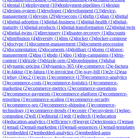
(
1
)
dental
(
1
)
deployment
(
10
)
deployment-pipelines
(
1
)
design
(
2
)
design-system
(
1
)
developer
(
1
)
development
(
13
)
device-
management
(
1
)
devops
(
29
)
devsecops
(
1
)
dgfip
(
1
)
dian
(
1
)
digital
(
1
)
digital-adoption
(
1
)
digital-business
(
1
)
digital-health
(
1
)
digital-
maturity
(
1
)
digital-products
(
1
)
digital-transformation
(
22
)
digital-twin
(
2
)
digital-twins
(
1
)
directquery
(
1
)
disaster-recovery
(
1
)
discounts
(
2
)
distribution
(
4
)
diversity
(
1
)
dms
(
2
)
docker
(
3
)
docker-compose
(
1
)
doctype
(
1
)
document-management
(
3
)
document-processing
(
2
)
documentation
(
2
)
documents
(
4
)
dolibarr
(
1
)
domo
(
1
)
donor-
management
(
2
)
dpa
(
1
)
dpdp
(
1
)
dpo
(
1
)
drip-campaigns
(
1
)
drip-
content
(
1
)
drizzle
(
3
)
drizzle-orm
(
2
)
dropshipping
(
3
)
dubai
(
1
)
dynamic-pricing
(
3
)
dynamics-365
(
4
)
e-commerce
(
2
)
e-factura
(
1
)
e-faktur
(
1
)
e-fatura
(
1
)
e-invoicing
(
5
)
e-way-bill
(
1
)
e2e
(
2
)
eaa
(
1
)
ebay
(
3
)
ec2
(
1
)
ecm
(
1
)
ecommerce
(
178
)
ecommerce-analytics
(
3
)
ecommerce-costs
(
1
)
ecommerce-logistics
(
1
)
ecommerce-
marketing
(
2
)
ecommerce-metrics
(
2
)
ecommerce-operations
(
2
)
ecommerce-payments
(
1
)
ecommerce-platform
(
2
)
ecommerce-
reporting
(
1
)
ecommerce-scaling
(
1
)
ecommerce-security
(
1
)
ecommerce-seo
(
3
)
ecommerce-shipping
(
1
)
ecommerce-
technology
(
1
)
ecommerce-trends
(
1
)
ecosire
(
7
)
ecosystem
(
1
)
edge-
computing
(
2
)
edi
(
1
)
editorial
(
1
)
edr
(
1
)
edtech
(
1
)
education
(
4
)
education-analytics
(
1
)
efficiency
(
8
)
egypt
(
2
)
electronics
(
1
)
emag
(
1
)
email
(
2
)
email-marketing
(
10
)
email-sequences
(
1
)
email-templates
(
1
)
embedded
(
2
)
embedded-analytics
(
5
)
embedded-apps