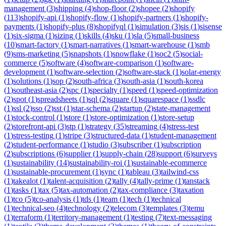
management
(
3
)
shipping
(
4
)
shop-floor
(
2
)
shopee
(
2
)
shopify
(
113
)
shopify-api
(
1
)
shopify-flow
(
1
)
shopify-partners
(
1
)
shopify-
payments
(
1
)
shopify-plus
(
8
)
shopifyql
(
1
)
simulation
(
3
)
sis
(
1
)
sisense
(
1
)
six-sigma
(
1
)
sizing
(
1
)
skills
(
4
)
sku
(
1
)
sla
(
5
)
small-business
(
10
)
smart-factory
(
1
)
smart-narratives
(
1
)
smart-warehouse
(
1
)
smb
(
9
)
sms-marketing
(
5
)
snapshots
(
1
)
snowflake
(
1
)
soc2
(
5
)
social-
commerce
(
5
)
software
(
4
)
software-comparison
(
1
)
software-
development
(
1
)
software-selection
(
2
)
software-stack
(
1
)
solar-energy
(
1
)
solutions
(
1
)
sop
(
2
)
south-africa
(
3
)
south-asia
(
1
)
south-korea
(
1
)
southeast-asia
(
2
)
spc
(
1
)
specialty
(
1
)
speed
(
1
)
speed-optimization
(
2
)
spot
(
1
)
spreadsheets
(
1
)
sql
(
2
)
square
(
1
)
squarespace
(
1
)
ssdlc
(
1
)
ssl
(
2
)
sso
(
2
)
sst
(
1
)
star-schema
(
2
)
startup
(
2
)
state-management
(
1
)
stock-control
(
1
)
store
(
1
)
store-optimization
(
1
)
store-setup
(
2
)
storefront-api
(
3
)
stp
(
1
)
strategy
(
35
)
streaming
(
4
)
stress-test
(
1
)
stress-testing
(
1
)
stripe
(
3
)
structured-data
(
1
)
student-management
(
2
)
student-performance
(
1
)
studio
(
3
)
subscriber
(
1
)
subscription
(
2
)
subscriptions
(
6
)
supplier
(
1
)
supply-chain
(
28
)
support
(
6
)
surveys
(
1
)
sustainability
(
14
)
sustainability-roi
(
1
)
sustainable-ecommerce
(
1
)
sustainable-procurement
(
1
)
sync
(
1
)
tableau
(
3
)
tailwind-css
(
1
)
takealot
(
1
)
talent-acquisition
(
2
)
tally
(
4
)
tally-prime
(
1
)
tanstack
(
1
)
tasks
(
1
)
tax
(
5
)
tax-automation
(
2
)
tax-compliance
(
3
)
taxation
(
1
)
tco
(
5
)
tco-analysis
(
1
)
tds
(
1
)
team
(
1
)
tech
(
1
)
technical
(
1
)
technical-seo
(
4
)
technology
(
2
)
telecom
(
3
)
templates
(
3
)
temu
(
1
)
terraform
(
1
)
territory-management
(
1
)
testing
(
7
)
text-messaging