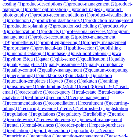
costing
(
1
)
product-descriptions
(
1
)
product-management
(
2
)
product-
mapping
(
1
)
product-optimization
(
1
)
product-pages
(
1
)
product-
photography
(
1
)
product-recommendations
(
1
)
product-visualization
(
1
)
production
(
7
)
production-dashboards
(
1
)
production-management
(
1
)
production-planning
(
2
)
production-scheduling
(
1
)
productivity
(
9
)
productization
(
1
)
products
(
1
)
professional-services
(
4
)
program-
management
(
1
)
project-accounting
(
2
)
project-management
(
19
)
prometheus
(
1
)
prompt-engineering
(
1
)
property-management
(
5
)
proprietary
(
1
)
provincial-tax
(
1
)
public-sector
(
1
)
publishing
(
1
)
punchout-catalog
(
1
)
purchase
(
3
)
push-notifications
(
1
)
pwa
(
1
)
python
(
5
)
qa
(
1
)
qatar
(
1
)
qlik-sense
(
1
)
qualification
(
1
)
quality
(
3
)
quality-analytics
(
1
)
quality-assurance
(
1
)
quality-compliance
(
1
)
quality-control
(
2
)
quality-management
(
2
)
quantum-computing
(
1
)
query-tuning
(
1
)
quickbooks
(
8
)
quickstart
(
1
)
quotation
(
1
)
quotation-templates
(
1
)
qweb
(
3
)
rag
(
1
)
rakuten
(
1
)
ranking
(
1
)
ransomware
(
1
)
rate-limiting
(
3
)
rdl
(
1
)
react
(
8
)
react-19
(
2
)
react-
email
(
1
)
react-native
(
1
)
react-query
(
1
)
real-estate
(
5
)
real-estate-
analytics
(
1
)
real-time
(
4
)
recharts
(
1
)
recipe-management
(
1
)
recommendations
(
1
)
reconciliation
(
1
)
recruitment
(
6
)
recurring-
billing
(
1
)
recurring-revenue
(
5
)
redis
(
2
)
refurbished
(
1
)
registration
(
1
)
regulation
(
1
)
regulations
(
2
)
regulatory
(
3
)
reliability
(
2
)
remix
(
2
)
remote-work
(
2
)
renewable-energy
(
1
)
renewal-management
(
1
)
rental
(
3
)
rental-business
(
1
)
reorder-point
(
1
)
repeat-purchases
(
1
)
replication
(
1
)
report-generation
(
1
)
reporting
(
12
)
reports
(
3
)
repricing
(
1
)
reputation
(
1
)
reputation-management
(
2
)
reserved-