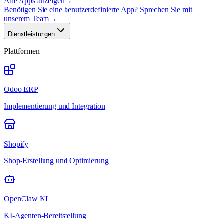
Alle Apps anzeigen
→
Benötigen Sie eine benutzerdefinierte App? Sprechen Sie mit
unserem Team
→
Dienstleistungen
Plattformen
Odoo ERP
Implementierung und Integration
Shopify
Shop-Erstellung und Optimierung
OpenClaw KI
KI-Agenten-Bereitstellung