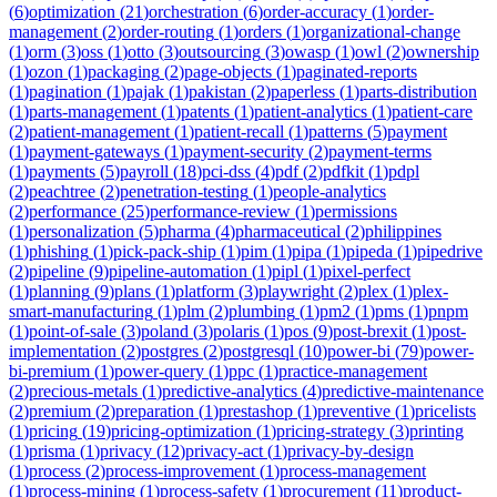
(
6
)
optimization
(
21
)
orchestration
(
6
)
order-accuracy
(
1
)
order-
management
(
2
)
order-routing
(
1
)
orders
(
1
)
organizational-change
(
1
)
orm
(
3
)
oss
(
1
)
otto
(
3
)
outsourcing
(
3
)
owasp
(
1
)
owl
(
2
)
ownership
(
1
)
ozon
(
1
)
packaging
(
2
)
page-objects
(
1
)
paginated-reports
(
1
)
pagination
(
1
)
pajak
(
1
)
pakistan
(
2
)
paperless
(
1
)
parts-distribution
(
1
)
parts-management
(
1
)
patents
(
1
)
patient-analytics
(
1
)
patient-care
(
2
)
patient-management
(
1
)
patient-recall
(
1
)
patterns
(
5
)
payment
(
1
)
payment-gateways
(
1
)
payment-security
(
2
)
payment-terms
(
1
)
payments
(
5
)
payroll
(
18
)
pci-dss
(
4
)
pdf
(
2
)
pdfkit
(
1
)
pdpl
(
2
)
peachtree
(
2
)
penetration-testing
(
1
)
people-analytics
(
2
)
performance
(
25
)
performance-review
(
1
)
permissions
(
1
)
personalization
(
5
)
pharma
(
4
)
pharmaceutical
(
2
)
philippines
(
1
)
phishing
(
1
)
pick-pack-ship
(
1
)
pim
(
1
)
pipa
(
1
)
pipeda
(
1
)
pipedrive
(
2
)
pipeline
(
9
)
pipeline-automation
(
1
)
pipl
(
1
)
pixel-perfect
(
1
)
planning
(
9
)
plans
(
1
)
platform
(
3
)
playwright
(
2
)
plex
(
1
)
plex-
smart-manufacturing
(
1
)
plm
(
2
)
plumbing
(
1
)
pm2
(
1
)
pms
(
1
)
pnpm
(
1
)
point-of-sale
(
3
)
poland
(
3
)
polaris
(
1
)
pos
(
9
)
post-brexit
(
1
)
post-
implementation
(
2
)
postgres
(
2
)
postgresql
(
10
)
power-bi
(
79
)
power-
bi-premium
(
1
)
power-query
(
1
)
ppc
(
1
)
practice-management
(
2
)
precious-metals
(
1
)
predictive-analytics
(
4
)
predictive-maintenance
(
2
)
premium
(
2
)
preparation
(
1
)
prestashop
(
1
)
preventive
(
1
)
pricelists
(
1
)
pricing
(
19
)
pricing-optimization
(
1
)
pricing-strategy
(
3
)
printing
(
1
)
prisma
(
1
)
privacy
(
12
)
privacy-act
(
1
)
privacy-by-design
(
1
)
process
(
2
)
process-improvement
(
1
)
process-management
(
1
)
process-mining
(
1
)
process-safety
(
1
)
procurement
(
11
)
product-