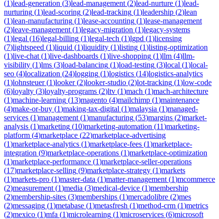
(
1
)
lead-generation
(
3
)
lead-management
(
2
)
lead-nurture
(
1
)
lead-
nurturing
(
1
)
lead-scoring
(
2
)
lead-tracking
(
1
)
leadership
(
2
)
lean
(
1
)
lean-manufacturing
(
1
)
lease-accounting
(
1
)
lease-management
(
2
)
leave-management
(
1
)
legacy-migration
(
1
)
legacy-systems
(
1
)
legal
(
16
)
legal-billing
(
1
)
legal-tech
(
1
)
lgpd
(
1
)
licensing
(
7
)
lightspeed
(
1
)
liquid
(
1
)
liquidity
(
1
)
listing
(
1
)
listing-optimization
(
1
)
live-chat
(
1
)
live-dashboards
(
1
)
live-shopping
(
1
)
llm
(
4
)
llm-
visibility
(
1
)
lms
(
3
)
load-balancing
(
1
)
load-testing
(
3
)
local
(
1
)
local-
seo
(
4
)
localization
(
24
)
logging
(
1
)
logistics
(
14
)
logistics-analytics
(
1
)
lohnsteuer
(
1
)
looker
(
2
)
looker-studio
(
2
)
lot-tracking
(
1
)
low-code
(
6
)
loyalty
(
3
)
loyalty-programs
(
2
)
ltv
(
1
)
mach
(
1
)
mach-architecture
(
1
)
machine-learning
(
13
)
magento
(
4
)
mailchimp
(
1
)
maintenance
(
4
)
make-or-buy
(
1
)
making-tax-digital
(
1
)
malaysia
(
1
)
managed-
services
(
1
)
management
(
1
)
manufacturing
(
53
)
margins
(
2
)
market-
analysis
(
1
)
marketing
(
10
)
marketing-automation
(
11
)
marketing-
platform
(
4
)
marketplace
(
22
)
marketplace-advertising
(
1
)
marketplace-analytics
(
1
)
marketplace-fees
(
1
)
marketplace-
integration
(
9
)
marketplace-operations
(
1
)
marketplace-optimization
(
1
)
marketplace-performance
(
1
)
marketplace-seller-operations
(
17
)
marketplace-selling
(
9
)
marketplace-strategy
(
1
)
markets
(
1
)
markets-pro
(
1
)
master-data
(
1
)
matter-management
(
1
)
mcommerce
(
2
)
measurement
(
1
)
media
(
3
)
medical-device
(
1
)
membership
(
2
)
membership-sites
(
3
)
memberships
(
1
)
mercadolibre
(
2
)
mes
(
2
)
messaging
(
1
)
metabase
(
1
)
metasfresh
(
1
)
method-crm
(
1
)
metrics
(
2
)
mexico
(
1
)
mfa
(
1
)
microlearning
(
1
)
microservices
(
6
)
microsoft