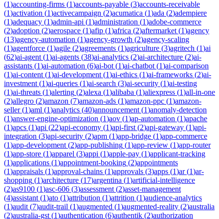
(
1
)
accounting-firms
(
1
)
accounts-payable
(
3
)
accounts-receivable
(
1
)
activation
(
1
)
activecampaign
(
2
)
acumatica
(
1
)
ada
(
2
)
adempiere
(
1
)
adequacy
(
1
)
admin-api
(
1
)
administration
(
1
)
adobe-commerce
(
2
)
adoption
(
2
)
aerospace
(
1
)
afip
(
1
)
africa
(
2
)
aftermarket
(
1
)
agency
(
13
)
agency-automation
(
1
)
agency-growth
(
2
)
agency-scaling
(
1
)
agentforce
(
1
)
agile
(
2
)
agreements
(
1
)
agriculture
(
3
)
agritech
(
1
)
ai
(
62
)
ai-agent
(
1
)
ai-agents
(
38
)
ai-analytics
(
2
)
ai-architecture
(
2
)
ai-
assistants
(
1
)
ai-automation
(
6
)
ai-bot
(
1
)
ai-chatbot
(
1
)
ai-comparison
(
1
)
ai-content
(
1
)
ai-development
(
1
)
ai-ethics
(
1
)
ai-frameworks
(
2
)
ai-
investment
(
1
)
ai-queries
(
1
)
ai-search
(
3
)
ai-security
(
1
)
ai-testing
(
1
)
ai-threats
(
1
)
alerting
(
2
)
alexa
(
1
)
alibaba
(
1
)
aliexpress
(
1
)
all-in-one
(
2
)
allegro
(
2
)
amazon
(
7
)
amazon-ads
(
1
)
amazon-ppc
(
1
)
amazon-
seller
(
1
)
aml
(
1
)
analytics
(
40
)
announcement
(
1
)
anomaly-detection
(
1
)
answer-engine-optimization
(
1
)
aov
(
1
)
ap-automation
(
1
)
apache
(
1
)
apcs
(
1
)
api
(
22
)
api-economy
(
1
)
api-first
(
2
)
api-gateway
(
1
)
api-
integration
(
3
)
api-security
(
2
)
apm
(
1
)
app-bridge
(
1
)
app-commerce
(
1
)
app-development
(
2
)
app-publishing
(
1
)
app-review
(
1
)
app-router
(
1
)
app-store
(
1
)
apparel
(
3
)
appi
(
1
)
apple-pay
(
1
)
applicant-tracking
(
1
)
applications
(
1
)
appointment-booking
(
2
)
appointments
(
1
)
appraisals
(
1
)
approval-chains
(
1
)
approvals
(
3
)
apps
(
1
)
ar
(
1
)
ar-
shopping
(
1
)
architecture
(
17
)
argentina
(
1
)
artificial-intelligence
(
2
)
as9100
(
1
)
asc-606
(
3
)
assessment
(
2
)
asset-management
(
4
)
assistant
(
1
)
ato
(
1
)
attribution
(
1
)
attrition
(
1
)
audience-analytics
(
1
)
audit
(
7
)
audit-trail
(
1
)
augmented
(
1
)
augmented-reality
(
2
)
australia
(
2
)
australia-gst
(
1
)
authentication
(
6
)
authentik
(
2
)
authorization