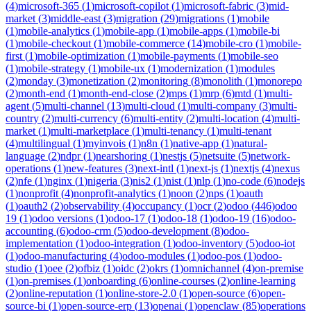
(
4
)
microsoft-365
(
1
)
microsoft-copilot
(
1
)
microsoft-fabric
(
3
)
mid-
market
(
3
)
middle-east
(
3
)
migration
(
29
)
migrations
(
1
)
mobile
(
1
)
mobile-analytics
(
1
)
mobile-app
(
1
)
mobile-apps
(
1
)
mobile-bi
(
1
)
mobile-checkout
(
1
)
mobile-commerce
(
14
)
mobile-cro
(
1
)
mobile-
first
(
1
)
mobile-optimization
(
1
)
mobile-payments
(
1
)
mobile-seo
(
1
)
mobile-strategy
(
1
)
mobile-ux
(
1
)
modernization
(
1
)
modules
(
2
)
monday
(
3
)
monetization
(
2
)
monitoring
(
8
)
monolith
(
1
)
monorepo
(
2
)
month-end
(
1
)
month-end-close
(
2
)
mps
(
1
)
mrp
(
6
)
mtd
(
1
)
multi-
agent
(
5
)
multi-channel
(
13
)
multi-cloud
(
1
)
multi-company
(
3
)
multi-
country
(
2
)
multi-currency
(
6
)
multi-entity
(
2
)
multi-location
(
4
)
multi-
market
(
1
)
multi-marketplace
(
1
)
multi-tenancy
(
1
)
multi-tenant
(
4
)
multilingual
(
1
)
myinvois
(
1
)
n8n
(
1
)
native-app
(
1
)
natural-
language
(
2
)
ndpr
(
1
)
nearshoring
(
1
)
nestjs
(
5
)
netsuite
(
5
)
network-
operations
(
1
)
new-features
(
3
)
next-intl
(
1
)
next-js
(
1
)
nextjs
(
4
)
nexus
(
2
)
nfe
(
1
)
nginx
(
1
)
nigeria
(
3
)
nis2
(
1
)
nist
(
1
)
nlp
(
1
)
no-code
(
6
)
nodejs
(
1
)
nonprofit
(
4
)
nonprofit-analytics
(
1
)
noon
(
2
)
nps
(
1
)
oauth
(
1
)
oauth2
(
2
)
observability
(
4
)
occupancy
(
1
)
ocr
(
2
)
odoo
(
446
)
odoo
19
(
1
)
odoo versions
(
1
)
odoo-17
(
1
)
odoo-18
(
1
)
odoo-19
(
16
)
odoo-
accounting
(
6
)
odoo-crm
(
5
)
odoo-development
(
8
)
odoo-
implementation
(
1
)
odoo-integration
(
1
)
odoo-inventory
(
5
)
odoo-iot
(
1
)
odoo-manufacturing
(
4
)
odoo-modules
(
1
)
odoo-pos
(
1
)
odoo-
studio
(
1
)
oee
(
2
)
ofbiz
(
1
)
oidc
(
2
)
okrs
(
1
)
omnichannel
(
4
)
on-premise
(
1
)
on-premises
(
1
)
onboarding
(
6
)
online-courses
(
2
)
online-learning
(
2
)
online-reputation
(
1
)
online-store-2.0
(
1
)
open-source
(
6
)
open-
source-bi
(
1
)
open-source-erp
(
13
)
openai
(
1
)
openclaw
(
85
)
operations