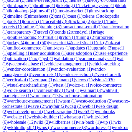
(
1
)
textile
(
2
)
theme-development
(
2
)
themes
(
1
)
theory-of-constraints
(
1
)
third-party
(
1
)
throttling
(
1
)
ticketing
(
1
)
ticketing-system
(
1
)
tiktok
(
1
)
tiktok-shop
(
4
)
time-off
(
1
)
time-to-market
(
1
)
time-tracking
(
2
)
timeline
(
5
)
timesheets
(
2
)
tms
(
1
)
toast
(
1
)
tokens
(
3
)
tokopedia
(
1
)
tools
(
1
)
tourism
(
1
)
traceability
(
6
)
tracking
(
2
)
trade
(
1
)
trade-
secrets
(
1
)
trading
(
1
)
training
(
8
)
transactional-email
(
1
)
transformation
(
1
)
transparency
(
3
)
travel
(
3
)
trends
(
2
)
trendyol
(
1
)
triage
(
1
)
troubleshooting
(
40
)
trust
(
1
)
tryton
(
1
)
tuning
(
2
)
turborepo
(
1
)
turkey
(
4
)
tutorial
(
50
)
typescript
(
4
)
uae
(
3
)
uat
(
1
)
uk
(
2
)
uk-vat
(
1
)
unified-commerce
(
1
)
unit-tests
(
1
)
updates
(
1
)
upgrade
(
3
)
upsell
(
1
)
upselling
(
1
)
user-acquisition
(
1
)
user-adoption
(
2
)
user-experience
(
3
)
utilization
(
1
)
ux
(
1
)
v4
(
1
)
validation
(
1
)
variance-analysis
(
1
)
vat
(
16
)
vector-database
(
1
)
vehicle-management
(
1
)
vehicle-tracking
(
1
)
vendor-coordination
(
1
)
vendor-evaluation
(
1
)
vendor-
management
(
4
)
vendor-risk
(
1
)
vendor-selection
(
2
)
vercel-ai-sdk
(
1
)
vertical-ai
(
1
)
vertipaq
(
1
)
vietnam
(
1
)
views
(
1
)
vision-2030
(
1
)
visual-merchandising
(
1
)
vitest
(
1
)
voice-ai
(
1
)
voice-commerce
(
2
)
voice-search
(
1
)
vulnerability
(
1
)
waf
(
1
)
walmart
(
3
)
walmart-
marketplace
(
1
)
warehouse
(
13
)
warehouse-automation
(
2
)
warehouse-management
(
1
)
wasm
(
1
)
waste-reduction
(
2
)
watsonx-
orchestrate
(
1
)
wave
(
2
)
wayfair
(
2
)
wcag
(
2
)
web
(
1
)
web-design
(
2
)
web-development
(
1
)
web-scraping
(
1
)
web3
(
1
)
webhooks
(
7
)
website
(
1
)
website-builder
(
1
)
whatsapp
(
1
)
white-label
(
6
)
wholesale
(
12
)
wiki
(
2
)
wildberries
(
1
)
win-back
(
1
)
wip
(
1
)
wix
(
2
)
wkhtmltopdf
(
1
)
wms
(
5
)
woocommerce
(
8
)
wordpress
(
1
)
work-os