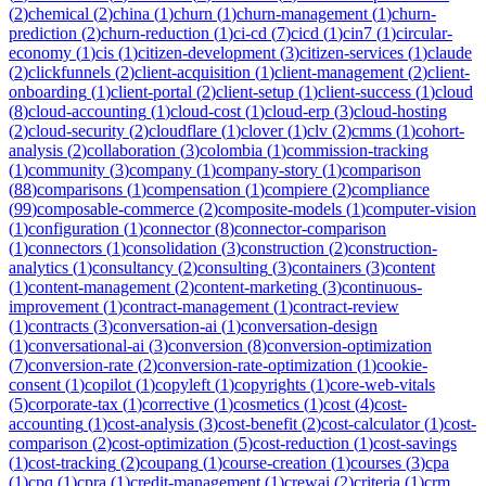
(
2
)
chemical
(
2
)
china
(
1
)
churn
(
1
)
churn-management
(
1
)
churn-
prediction
(
2
)
churn-reduction
(
1
)
ci-cd
(
7
)
cicd
(
1
)
cin7
(
1
)
circular-
economy
(
1
)
cis
(
1
)
citizen-development
(
3
)
citizen-services
(
1
)
claude
(
2
)
clickfunnels
(
2
)
client-acquisition
(
1
)
client-management
(
2
)
client-
onboarding
(
1
)
client-portal
(
2
)
client-setup
(
1
)
client-success
(
1
)
cloud
(
8
)
cloud-accounting
(
1
)
cloud-cost
(
1
)
cloud-erp
(
3
)
cloud-hosting
(
2
)
cloud-security
(
2
)
cloudflare
(
1
)
clover
(
1
)
clv
(
2
)
cmms
(
1
)
cohort-
analysis
(
2
)
collaboration
(
3
)
colombia
(
1
)
commission-tracking
(
1
)
community
(
3
)
company
(
1
)
company-story
(
1
)
comparison
(
88
)
comparisons
(
1
)
compensation
(
1
)
compiere
(
2
)
compliance
(
99
)
composable-commerce
(
2
)
composite-models
(
1
)
computer-vision
(
1
)
configuration
(
1
)
connector
(
8
)
connector-comparison
(
1
)
connectors
(
1
)
consolidation
(
3
)
construction
(
2
)
construction-
analytics
(
1
)
consultancy
(
2
)
consulting
(
3
)
containers
(
3
)
content
(
1
)
content-management
(
2
)
content-marketing
(
3
)
continuous-
improvement
(
1
)
contract-management
(
1
)
contract-review
(
1
)
contracts
(
3
)
conversation-ai
(
1
)
conversation-design
(
1
)
conversational-ai
(
3
)
conversion
(
8
)
conversion-optimization
(
7
)
conversion-rate
(
2
)
conversion-rate-optimization
(
1
)
cookie-
consent
(
1
)
copilot
(
1
)
copyleft
(
1
)
copyrights
(
1
)
core-web-vitals
(
5
)
corporate-tax
(
1
)
corrective
(
1
)
cosmetics
(
1
)
cost
(
4
)
cost-
accounting
(
1
)
cost-analysis
(
3
)
cost-benefit
(
2
)
cost-calculator
(
1
)
cost-
comparison
(
2
)
cost-optimization
(
5
)
cost-reduction
(
1
)
cost-savings
(
1
)
cost-tracking
(
2
)
coupang
(
1
)
course-creation
(
1
)
courses
(
3
)
cpa
(
1
)
cpq
(
1
)
cpra
(
1
)
credit-management
(
1
)
crewai
(
2
)
criteria
(
1
)
crm