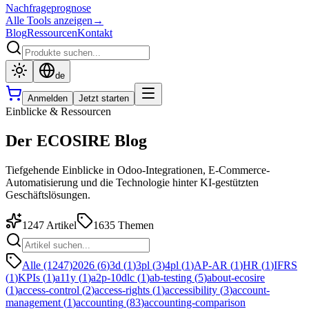
Nachfrageprognose
Alle Tools anzeigen
→
Blog
Ressourcen
Kontakt
de
Anmelden
Jetzt starten
Einblicke & Ressourcen
Der ECOSIRE Blog
Tiefgehende Einblicke in Odoo-Integrationen, E-Commerce-
Automatisierung und die Technologie hinter KI-gestützten
Geschäftslösungen.
1247
Artikel
1635
Themen
Alle (1247)
2026
(
6
)
3d
(
1
)
3pl
(
3
)
4pl
(
1
)
AP-AR
(
1
)
HR
(
1
)
IFRS
(
1
)
KPIs
(
1
)
a11y
(
1
)
a2p-10dlc
(
1
)
ab-testing
(
5
)
about-ecosire
(
1
)
access-control
(
2
)
access-rights
(
1
)
accessibility
(
3
)
account-
management
(
1
)
accounting
(
83
)
accounting-comparison