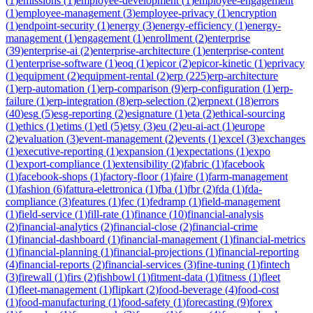
(
1
)
emissions
(
1
)
employee-development
(
1
)
employee-engagement
(
1
)
employee-management
(
3
)
employee-privacy
(
1
)
encryption
(
1
)
endpoint-security
(
1
)
energy
(
3
)
energy-efficiency
(
1
)
energy-
management
(
1
)
engagement
(
1
)
enrollment
(
2
)
enterprise
(
39
)
enterprise-ai
(
2
)
enterprise-architecture
(
1
)
enterprise-content
(
1
)
enterprise-software
(
1
)
eoq
(
1
)
epicor
(
2
)
epicor-kinetic
(
1
)
eprivacy
(
1
)
equipment
(
2
)
equipment-rental
(
2
)
erp
(
225
)
erp-architecture
(
1
)
erp-automation
(
1
)
erp-comparison
(
9
)
erp-configuration
(
1
)
erp-
failure
(
1
)
erp-integration
(
8
)
erp-selection
(
2
)
erpnext
(
18
)
errors
(
40
)
esg
(
5
)
esg-reporting
(
2
)
esignature
(
1
)
eta
(
2
)
ethical-sourcing
(
1
)
ethics
(
1
)
etims
(
1
)
etl
(
5
)
etsy
(
3
)
eu
(
2
)
eu-ai-act
(
1
)
europe
(
2
)
evaluation
(
3
)
event-management
(
2
)
events
(
1
)
excel
(
3
)
exchanges
(
1
)
executive-reporting
(
1
)
expansion
(
1
)
expectations
(
1
)
expo
(
1
)
export-compliance
(
1
)
extensibility
(
2
)
fabric
(
1
)
facebook
(
1
)
facebook-shops
(
1
)
factory-floor
(
1
)
faire
(
1
)
farm-management
(
1
)
fashion
(
6
)
fattura-elettronica
(
1
)
fba
(
1
)
fbr
(
2
)
fda
(
1
)
fda-
compliance
(
3
)
features
(
1
)
fec
(
1
)
fedramp
(
1
)
field-management
(
1
)
field-service
(
1
)
fill-rate
(
1
)
finance
(
10
)
financial-analysis
(
2
)
financial-analytics
(
2
)
financial-close
(
2
)
financial-crime
(
1
)
financial-dashboard
(
1
)
financial-management
(
1
)
financial-metrics
(
1
)
financial-planning
(
1
)
financial-projections
(
1
)
financial-reporting
(
4
)
financial-reports
(
2
)
financial-services
(
3
)
fine-tuning
(
1
)
fintech
(
3
)
firewall
(
1
)
firs
(
2
)
fishbowl
(
1
)
fitment-data
(
1
)
fitness
(
1
)
fleet
(
1
)
fleet-management
(
1
)
flipkart
(
2
)
food-beverage
(
4
)
food-cost
(
1
)
food-manufacturing
(
1
)
food-safety
(
1
)
forecasting
(
9
)
forex