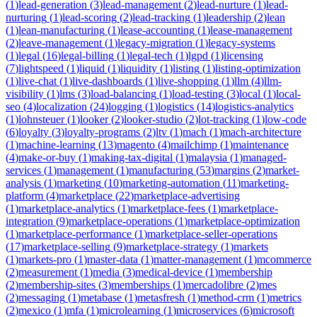
(
1
)
lead-generation
(
3
)
lead-management
(
2
)
lead-nurture
(
1
)
lead-
nurturing
(
1
)
lead-scoring
(
2
)
lead-tracking
(
1
)
leadership
(
2
)
lean
(
1
)
lean-manufacturing
(
1
)
lease-accounting
(
1
)
lease-management
(
2
)
leave-management
(
1
)
legacy-migration
(
1
)
legacy-systems
(
1
)
legal
(
16
)
legal-billing
(
1
)
legal-tech
(
1
)
lgpd
(
1
)
licensing
(
7
)
lightspeed
(
1
)
liquid
(
1
)
liquidity
(
1
)
listing
(
1
)
listing-optimization
(
1
)
live-chat
(
1
)
live-dashboards
(
1
)
live-shopping
(
1
)
llm
(
4
)
llm-
visibility
(
1
)
lms
(
3
)
load-balancing
(
1
)
load-testing
(
3
)
local
(
1
)
local-
seo
(
4
)
localization
(
24
)
logging
(
1
)
logistics
(
14
)
logistics-analytics
(
1
)
lohnsteuer
(
1
)
looker
(
2
)
looker-studio
(
2
)
lot-tracking
(
1
)
low-code
(
6
)
loyalty
(
3
)
loyalty-programs
(
2
)
ltv
(
1
)
mach
(
1
)
mach-architecture
(
1
)
machine-learning
(
13
)
magento
(
4
)
mailchimp
(
1
)
maintenance
(
4
)
make-or-buy
(
1
)
making-tax-digital
(
1
)
malaysia
(
1
)
managed-
services
(
1
)
management
(
1
)
manufacturing
(
53
)
margins
(
2
)
market-
analysis
(
1
)
marketing
(
10
)
marketing-automation
(
11
)
marketing-
platform
(
4
)
marketplace
(
22
)
marketplace-advertising
(
1
)
marketplace-analytics
(
1
)
marketplace-fees
(
1
)
marketplace-
integration
(
9
)
marketplace-operations
(
1
)
marketplace-optimization
(
1
)
marketplace-performance
(
1
)
marketplace-seller-operations
(
17
)
marketplace-selling
(
9
)
marketplace-strategy
(
1
)
markets
(
1
)
markets-pro
(
1
)
master-data
(
1
)
matter-management
(
1
)
mcommerce
(
2
)
measurement
(
1
)
media
(
3
)
medical-device
(
1
)
membership
(
2
)
membership-sites
(
3
)
memberships
(
1
)
mercadolibre
(
2
)
mes
(
2
)
messaging
(
1
)
metabase
(
1
)
metasfresh
(
1
)
method-crm
(
1
)
metrics
(
2
)
mexico
(
1
)
mfa
(
1
)
microlearning
(
1
)
microservices
(
6
)
microsoft