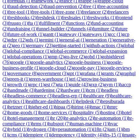
(
1
)
formulas
(
1
)
framework
(
2
)
france
(
1
)
frappe
(
4
)
frappe-cloud
(
1
)
fraud-detection
(
2
)
fraud-prevention
(
2
)
free
(
1
)
free-accounting
(
1
)
free-tool
(
1
)
free-tools
(
1
)
free-zone
(
1
)
freelancer
(
2
)
freelancers
(
1
)
freshbooks
(
2
)
freshdesk
(
1
)
freshsales
(
1
)
freshworks
(
1
)
frontend
(
3
)
fruugo
(
1
)
fta
(
1
)
fulfillment
(
7
)
functions
(
2
)
fund-accounting
(
2
)
fundraising
(
1
)
funnel-builder
(
2
)
funnels
(
4
)
furniture
(
2
)
future
(
3
)
future-of-work
(
1
)
gantt
(
1
)
gateway
(
1
)
gateways
(
1
)
gcc
(
1
)
gcp
(
2
)
gdpr
(
12
)
gds
(
1
)
gemini
(
1
)
general-ai
(
1
)
generation
(
1
)
generative-
ai
(
2
)
geo
(
1
)
germany
(
23
)
getting-started
(
1
)
github-actions
(
3
)
global
(
3
)
global-compliance
(
1
)
global-ecommerce
(
1
)
global-expansion
(
1
)
global-operations
(
1
)
gmp
(
2
)
go-live
(
2
)
gobd
(
1
)
gohighlevel
(
76
)
google
(
1
)
google-analytics
(
2
)
google-business
(
1
)
google-
business-profile
(
1
)
google-cloud
(
2
)
google-pay
(
1
)
google-reviews
(
1
)
governance
(
8
)
government
(
3
)
gpt
(
1
)
grafana
(
1
)
grants
(
2
)
graphql
(
3
)
green-it
(
1
)
green-warehouse
(
1
)
gri
(
2
)
growing-business
(
1
)
growth
(
1
)
grpc
(
1
)
gst
(
7
)
gta
(
1
)
guide
(
43
)
gxp
(
2
)
gym
(
1
)
haccp
(
2
)
handmade
(
3
)
hardening
(
2
)
hardware
(
1
)
hcm
(
1
)
headless
(
4
)
headless-commerce
(
3
)
headless-erp
(
1
)
healthcare
(
9
)
healthcare-
analytics
(
1
)
healthcare-dashboards
(
1
)
helpdesk
(
7
)
hepsiburada
(
1
)
hetzner
(
1
)
higher-ed
(
1
)
hipaa
(
5
)
hiring
(
4
)
hmac
(
1
)
hmrc
(
2
)
home-goods
(
1
)
home-services
(
1
)
hospitality
(
5
)
hosting
(
3
)
hotel
(
1
)
hotel-management
(
1
)
hr
(
20
)
hr-analytics
(
2
)
hr-automation
(
1
)
hr-
compliance
(
1
)
hrms
(
1
)
hubspot
(
7
)
human-machine
(
1
)
hvac
(
2
)
hybrid
(
1
)
hydrogen
(
3
)
hyperautomation
(
1
)
i18n
(
2
)
iam
(
1
)
ibm
(
1
)
icms
(
1
)
idempiere
(
1
)
idempotency
(
1
)
identity
(
4
)
ifrs-15
(
1
)
image-