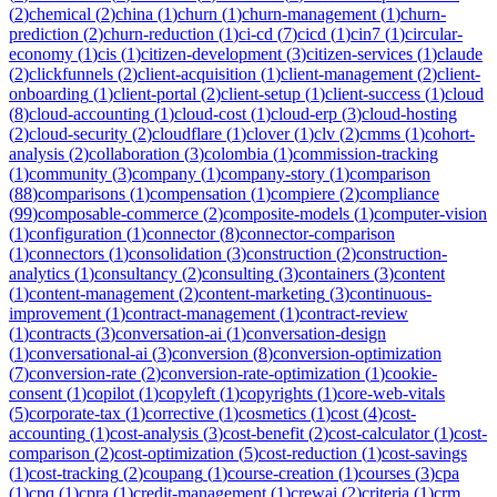
(
2
)
chemical
(
2
)
china
(
1
)
churn
(
1
)
churn-management
(
1
)
churn-
prediction
(
2
)
churn-reduction
(
1
)
ci-cd
(
7
)
cicd
(
1
)
cin7
(
1
)
circular-
economy
(
1
)
cis
(
1
)
citizen-development
(
3
)
citizen-services
(
1
)
claude
(
2
)
clickfunnels
(
2
)
client-acquisition
(
1
)
client-management
(
2
)
client-
onboarding
(
1
)
client-portal
(
2
)
client-setup
(
1
)
client-success
(
1
)
cloud
(
8
)
cloud-accounting
(
1
)
cloud-cost
(
1
)
cloud-erp
(
3
)
cloud-hosting
(
2
)
cloud-security
(
2
)
cloudflare
(
1
)
clover
(
1
)
clv
(
2
)
cmms
(
1
)
cohort-
analysis
(
2
)
collaboration
(
3
)
colombia
(
1
)
commission-tracking
(
1
)
community
(
3
)
company
(
1
)
company-story
(
1
)
comparison
(
88
)
comparisons
(
1
)
compensation
(
1
)
compiere
(
2
)
compliance
(
99
)
composable-commerce
(
2
)
composite-models
(
1
)
computer-vision
(
1
)
configuration
(
1
)
connector
(
8
)
connector-comparison
(
1
)
connectors
(
1
)
consolidation
(
3
)
construction
(
2
)
construction-
analytics
(
1
)
consultancy
(
2
)
consulting
(
3
)
containers
(
3
)
content
(
1
)
content-management
(
2
)
content-marketing
(
3
)
continuous-
improvement
(
1
)
contract-management
(
1
)
contract-review
(
1
)
contracts
(
3
)
conversation-ai
(
1
)
conversation-design
(
1
)
conversational-ai
(
3
)
conversion
(
8
)
conversion-optimization
(
7
)
conversion-rate
(
2
)
conversion-rate-optimization
(
1
)
cookie-
consent
(
1
)
copilot
(
1
)
copyleft
(
1
)
copyrights
(
1
)
core-web-vitals
(
5
)
corporate-tax
(
1
)
corrective
(
1
)
cosmetics
(
1
)
cost
(
4
)
cost-
accounting
(
1
)
cost-analysis
(
3
)
cost-benefit
(
2
)
cost-calculator
(
1
)
cost-
comparison
(
2
)
cost-optimization
(
5
)
cost-reduction
(
1
)
cost-savings
(
1
)
cost-tracking
(
2
)
coupang
(
1
)
course-creation
(
1
)
courses
(
3
)
cpa
(
1
)
cpq
(
1
)
cpra
(
1
)
credit-management
(
1
)
crewai
(
2
)
criteria
(
1
)
crm