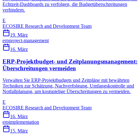
Echtzeit-Dashboards zu verfolgen, die Budgetüberschreitungen
verhindern.
E
ECOSIRE Research and Development Team
19. März
erp
project-management
16. März
ERP-Projektbudget- und Zeitplanungsmanagement:
Überschreitungen vermeiden
Verwalten Sie ERP-Projektbudgets und Zeitpläne mit bewährten
Techniken zur Schätzung, Nachverfolgung, Umfangskontrolle und
Notfallplanung, um kostspielige Überschreitungen zu vermeiden.
E
ECOSIRE Research and Development Team
16. März
erp
implementation
15. März