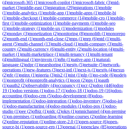
(
4
)
microsoft-365
(
1
)
microsoft-copilot
(
1
)
microsoft-fabric
(
3
)
mid-
market
(
3
)
middle-east
(
3
)
migration
(
29
)
migrations
(
1
)
mobile
(
1
)
mobile-analytics
(
1
)
mobile-app
(
1
)
mobile-apps
(
1
)
mobile-bi
(
1
)
mobile-checkout
(
1
)
mobile-commerce
(
14
)
mobile-cro
(
1
)
mobile-
first
(
1
)
mobile-optimization
(
1
)
mobile-payments
(
1
)
mobile-seo
(
1
)
mobile-strategy
(
1
)
mobile-ux
(
1
)
modernization
(
1
)
modules
(
2
)
monday
(
3
)
monetization
(
2
)
monitoring
(
8
)
monolith
(
1
)
monorepo
(
2
)
month-end
(
1
)
month-end-close
(
2
)
mps
(
1
)
mrp
(
6
)
mtd
(
1
)
multi-
agent
(
5
)
multi-channel
(
13
)
multi-cloud
(
1
)
multi-company
(
3
)
multi-
country
(
2
)
multi-currency
(
6
)
multi-entity
(
2
)
multi-location
(
4
)
multi-
market
(
1
)
multi-marketplace
(
1
)
multi-tenancy
(
1
)
multi-tenant
(
4
)
multilingual
(
1
)
myinvois
(
1
)
n8n
(
1
)
native-app
(
1
)
natural-
language
(
2
)
ndpr
(
1
)
nearshoring
(
1
)
nestjs
(
5
)
netsuite
(
5
)
network-
operations
(
1
)
new-features
(
3
)
next-intl
(
1
)
next-js
(
1
)
nextjs
(
4
)
nexus
(
2
)
nfe
(
1
)
nginx
(
1
)
nigeria
(
3
)
nis2
(
1
)
nist
(
1
)
nlp
(
1
)
no-code
(
6
)
nodejs
(
1
)
nonprofit
(
4
)
nonprofit-analytics
(
1
)
noon
(
2
)
nps
(
1
)
oauth
(
1
)
oauth2
(
2
)
observability
(
4
)
occupancy
(
1
)
ocr
(
2
)
odoo
(
446
)
odoo
19
(
1
)
odoo versions
(
1
)
odoo-17
(
1
)
odoo-18
(
1
)
odoo-19
(
16
)
odoo-
accounting
(
6
)
odoo-crm
(
5
)
odoo-development
(
8
)
odoo-
implementation
(
1
)
odoo-integration
(
1
)
odoo-inventory
(
5
)
odoo-iot
(
1
)
odoo-manufacturing
(
4
)
odoo-modules
(
1
)
odoo-pos
(
1
)
odoo-
studio
(
1
)
oee
(
2
)
ofbiz
(
1
)
oidc
(
2
)
okrs
(
1
)
omnichannel
(
4
)
on-premise
(
1
)
on-premises
(
1
)
onboarding
(
6
)
online-courses
(
2
)
online-learning
(
2
)
online-reputation
(
1
)
online-store-2.0
(
1
)
open-source
(
6
)
open-
source-bi
(
1
)
open-source-erp
(
13
)
openai
(
1
)
openclaw
(
85
)
operations