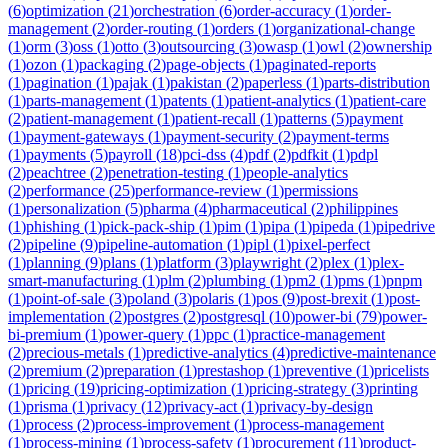
(
6
)
optimization
(
21
)
orchestration
(
6
)
order-accuracy
(
1
)
order-
management
(
2
)
order-routing
(
1
)
orders
(
1
)
organizational-change
(
1
)
orm
(
3
)
oss
(
1
)
otto
(
3
)
outsourcing
(
3
)
owasp
(
1
)
owl
(
2
)
ownership
(
1
)
ozon
(
1
)
packaging
(
2
)
page-objects
(
1
)
paginated-reports
(
1
)
pagination
(
1
)
pajak
(
1
)
pakistan
(
2
)
paperless
(
1
)
parts-distribution
(
1
)
parts-management
(
1
)
patents
(
1
)
patient-analytics
(
1
)
patient-care
(
2
)
patient-management
(
1
)
patient-recall
(
1
)
patterns
(
5
)
payment
(
1
)
payment-gateways
(
1
)
payment-security
(
2
)
payment-terms
(
1
)
payments
(
5
)
payroll
(
18
)
pci-dss
(
4
)
pdf
(
2
)
pdfkit
(
1
)
pdpl
(
2
)
peachtree
(
2
)
penetration-testing
(
1
)
people-analytics
(
2
)
performance
(
25
)
performance-review
(
1
)
permissions
(
1
)
personalization
(
5
)
pharma
(
4
)
pharmaceutical
(
2
)
philippines
(
1
)
phishing
(
1
)
pick-pack-ship
(
1
)
pim
(
1
)
pipa
(
1
)
pipeda
(
1
)
pipedrive
(
2
)
pipeline
(
9
)
pipeline-automation
(
1
)
pipl
(
1
)
pixel-perfect
(
1
)
planning
(
9
)
plans
(
1
)
platform
(
3
)
playwright
(
2
)
plex
(
1
)
plex-
smart-manufacturing
(
1
)
plm
(
2
)
plumbing
(
1
)
pm2
(
1
)
pms
(
1
)
pnpm
(
1
)
point-of-sale
(
3
)
poland
(
3
)
polaris
(
1
)
pos
(
9
)
post-brexit
(
1
)
post-
implementation
(
2
)
postgres
(
2
)
postgresql
(
10
)
power-bi
(
79
)
power-
bi-premium
(
1
)
power-query
(
1
)
ppc
(
1
)
practice-management
(
2
)
precious-metals
(
1
)
predictive-analytics
(
4
)
predictive-maintenance
(
2
)
premium
(
2
)
preparation
(
1
)
prestashop
(
1
)
preventive
(
1
)
pricelists
(
1
)
pricing
(
19
)
pricing-optimization
(
1
)
pricing-strategy
(
3
)
printing
(
1
)
prisma
(
1
)
privacy
(
12
)
privacy-act
(
1
)
privacy-by-design
(
1
)
process
(
2
)
process-improvement
(
1
)
process-management
(
1
)
process-mining
(
1
)
process-safety
(
1
)
procurement
(
11
)
product-