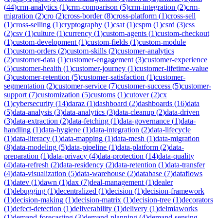
(
44
)
crm-analytics
(
1
)
crm-comparison
(
5
)
crm-integration
(
2
)
crm-
migration
(
2
)
cro
(
2
)
cross-border
(
8
)
cross-platform
(
1
)
cross-sell
(
1
)
cross-selling
(
1
)
cryptography
(
1
)
csat
(
1
)
cspm
(
1
)
csrd
(
3
)
css
(
2
)
csv
(
1
)
culture
(
1
)
currency
(
1
)
custom-agents
(
1
)
custom-checkout
(
1
)
custom-development
(
1
)
custom-fields
(
1
)
custom-module
(
1
)
custom-orders
(
2
)
custom-skills
(
2
)
customer-analytics
(
2
)
customer-data
(
1
)
customer-engagement
(
3
)
customer-experience
(
5
)
customer-health
(
1
)
customer-journey
(
1
)
customer-lifetime-value
(
3
)
customer-retention
(
5
)
customer-satisfaction
(
1
)
customer-
segmentation
(
2
)
customer-service
(
7
)
customer-success
(
5
)
customer-
support
(
7
)
customization
(
5
)
customs
(
1
)
cutover
(
2
)
cx
(
1
)
cybersecurity
(
14
)
daraz
(
1
)
dashboard
(
2
)
dashboards
(
16
)
data
(
5
)
data-analysis
(
3
)
data-analytics
(
3
)
data-cleanup
(
2
)
data-driven
(
3
)
data-extraction
(
2
)
data-fetching
(
1
)
data-governance
(
1
)
data-
handling
(
1
)
data-hygiene
(
1
)
data-integration
(
2
)
data-lifecycle
(
1
)
data-literacy
(
1
)
data-mapping
(
1
)
data-mesh
(
1
)
data-migration
(
8
)
data-modeling
(
5
)
data-pipeline
(
1
)
data-platform
(
2
)
data-
preparation
(
1
)
data-privacy
(
4
)
data-protection
(
14
)
data-quality
(
4
)
data-refresh
(
2
)
data-residency
(
2
)
data-retention
(
1
)
data-transfer
(
4
)
data-visualization
(
5
)
data-warehouse
(
2
)
database
(
7
)
dataflows
(
1
)
datev
(
1
)
dawn
(
1
)
dax
(
7
)
deal-management
(
1
)
dealer
(
1
)
debugging
(
1
)
decentralized
(
1
)
decision
(
1
)
decision-framework
(
1
)
decision-making
(
1
)
decision-matrix
(
1
)
decision-tree
(
1
)
decorators
(
1
)
defect-detection
(
1
)
deliverability
(
1
)
delivery
(
1
)
delmiaworks
(
1
)
demand-forecasting
(
3
)
demand-planning
(
4
)
demand-sensing