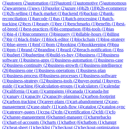
(
3
)
autogen
(
2
)
automation
(
119
)
automl
(
1
)
automotive
(
5
)
autonomous
(
2
)
awareness
(
1
)
aws
(
10
)
axelor
(
2
)
azure
(
4
)
b2b
(
18
)
b2b-ecommerce
(
1
)
b2b-selling
(
1
)
back-market
(
1
)
backend
(
6
)
backup
(
2
)
bank-
reconciliation
(
1
)
barcode
(
1
)
bas
(
1
)
batch-processing
(
1
)
batch-
tracking
(
2
)
bcrs
(
1
)
beauty
(
1
)
bee
(
1
)
benchmarks
(
1
)
benefits
(
1
)
best-
of-breed
(
1
)
best-practices
(
6
)
bi-comparison
(
8
)
bi-tools
(
1
)
bias
(
1
)
big-4
(
1
)
bigcommerce
(
3
)
bigquery
(
1
)
billable-hours
(
1
)
billing
(
7
)
bir
(
1
)
black-friday
(
1
)
block-editor
(
1
)
blockchain
(
1
)
blog-strategy
(
1
)
blue-green
(
1
)
bmf
(
1
)
bom
(
2
)
booking
(
5
)
bookkeeping
(
9
)
bpa
(
1
)
bpm
(
1
)
brand
(
2
)
branding
(
1
)
brazil
(
2
)
breach-notification
(
1
)
bss
(
1
)
budget
(
3
)
budgeting
(
6
)
build-vs-buy
(
3
)
business
(
13
)
business
software
(
1
)
business-apps
(
1
)
business-automation
(
1
)
business-case
(
2
)
business-continuity
(
2
)
business-growth
(
1
)
business-intelligence
(
26
)
business-one
(
1
)
business-operations
(
1
)
business-plan
(
1
)
business-process
(
8
)
business-processes
(
1
)
business-software
(
1
)
business-strategy
(
12
)
business-tools
(
2
)
buyer-portal
(
1
)
buyers-
guide
(
1
)
caching
(
6
)
calculation-groups
(
1
)
calculators
(
1
)
calendar
(
3
)
california
(
1
)
cam
(
1
)
campaigns
(
4
)
canada
(
1
)
canada-hst
(
1
)
canary
(
1
)
capacity
(
2
)
capacity-planning
(
2
)
carbon-footprint
(
2
)
carbon-tracking
(
3
)
career-plans
(
1
)
cart-abandonment
(
2
)
case-
management
(
2
)
case-study
(
11
)
cash-flow
(
4
)
catalog
(
2
)
catalog-sync
(
1
)
category-pages
(
1
)
ccpa
(
2
)
cdn
(
2
)
certification
(
2
)
cfdi
(
1
)
cfo
(
2
)
change-management
(
6
)
channel-manager
(
1
)
chargebacks
(
1
)
chart-of-accounts
(
3
)
charts
(
1
)
chatbot
(
6
)
chatbots
(
1
)
chatgpt
(
2
)
cheat-sheet
(
1
)
checklist
(
7
)
checkout
(
2
)
checkout-optimization