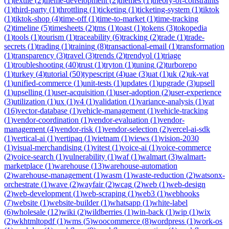
(
1
)
textile
(
2
)
theme-development
(
2
)
themes
(
1
)
theory-of-constraints
(
1
)
third-party
(
1
)
throttling
(
1
)
ticketing
(
1
)
ticketing-system
(
1
)
tiktok
(
1
)
tiktok-shop
(
4
)
time-off
(
1
)
time-to-market
(
1
)
time-tracking
(
2
)
timeline
(
5
)
timesheets
(
2
)
tms
(
1
)
toast
(
1
)
tokens
(
3
)
tokopedia
(
1
)
tools
(
1
)
tourism
(
1
)
traceability
(
6
)
tracking
(
2
)
trade
(
1
)
trade-
secrets
(
1
)
trading
(
1
)
training
(
8
)
transactional-email
(
1
)
transformation
(
1
)
transparency
(
3
)
travel
(
3
)
trends
(
2
)
trendyol
(
1
)
triage
(
1
)
troubleshooting
(
40
)
trust
(
1
)
tryton
(
1
)
tuning
(
2
)
turborepo
(
1
)
turkey
(
4
)
tutorial
(
50
)
typescript
(
4
)
uae
(
3
)
uat
(
1
)
uk
(
2
)
uk-vat
(
1
)
unified-commerce
(
1
)
unit-tests
(
1
)
updates
(
1
)
upgrade
(
3
)
upsell
(
1
)
upselling
(
1
)
user-acquisition
(
1
)
user-adoption
(
2
)
user-experience
(
3
)
utilization
(
1
)
ux
(
1
)
v4
(
1
)
validation
(
1
)
variance-analysis
(
1
)
vat
(
16
)
vector-database
(
1
)
vehicle-management
(
1
)
vehicle-tracking
(
1
)
vendor-coordination
(
1
)
vendor-evaluation
(
1
)
vendor-
management
(
4
)
vendor-risk
(
1
)
vendor-selection
(
2
)
vercel-ai-sdk
(
1
)
vertical-ai
(
1
)
vertipaq
(
1
)
vietnam
(
1
)
views
(
1
)
vision-2030
(
1
)
visual-merchandising
(
1
)
vitest
(
1
)
voice-ai
(
1
)
voice-commerce
(
2
)
voice-search
(
1
)
vulnerability
(
1
)
waf
(
1
)
walmart
(
3
)
walmart-
marketplace
(
1
)
warehouse
(
13
)
warehouse-automation
(
2
)
warehouse-management
(
1
)
wasm
(
1
)
waste-reduction
(
2
)
watsonx-
orchestrate
(
1
)
wave
(
2
)
wayfair
(
2
)
wcag
(
2
)
web
(
1
)
web-design
(
2
)
web-development
(
1
)
web-scraping
(
1
)
web3
(
1
)
webhooks
(
7
)
website
(
1
)
website-builder
(
1
)
whatsapp
(
1
)
white-label
(
6
)
wholesale
(
12
)
wiki
(
2
)
wildberries
(
1
)
win-back
(
1
)
wip
(
1
)
wix
(
2
)
wkhtmltopdf
(
1
)
wms
(
5
)
woocommerce
(
8
)
wordpress
(
1
)
work-os