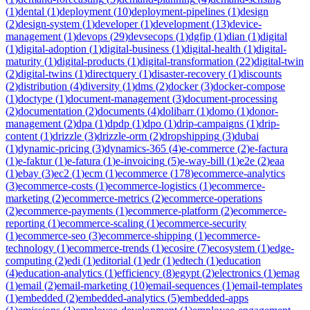
(
1
)
dental
(
1
)
deployment
(
10
)
deployment-pipelines
(
1
)
design
(
2
)
design-system
(
1
)
developer
(
1
)
development
(
13
)
device-
management
(
1
)
devops
(
29
)
devsecops
(
1
)
dgfip
(
1
)
dian
(
1
)
digital
(
1
)
digital-adoption
(
1
)
digital-business
(
1
)
digital-health
(
1
)
digital-
maturity
(
1
)
digital-products
(
1
)
digital-transformation
(
22
)
digital-twin
(
2
)
digital-twins
(
1
)
directquery
(
1
)
disaster-recovery
(
1
)
discounts
(
2
)
distribution
(
4
)
diversity
(
1
)
dms
(
2
)
docker
(
3
)
docker-compose
(
1
)
doctype
(
1
)
document-management
(
3
)
document-processing
(
2
)
documentation
(
2
)
documents
(
4
)
dolibarr
(
1
)
domo
(
1
)
donor-
management
(
2
)
dpa
(
1
)
dpdp
(
1
)
dpo
(
1
)
drip-campaigns
(
1
)
drip-
content
(
1
)
drizzle
(
3
)
drizzle-orm
(
2
)
dropshipping
(
3
)
dubai
(
1
)
dynamic-pricing
(
3
)
dynamics-365
(
4
)
e-commerce
(
2
)
e-factura
(
1
)
e-faktur
(
1
)
e-fatura
(
1
)
e-invoicing
(
5
)
e-way-bill
(
1
)
e2e
(
2
)
eaa
(
1
)
ebay
(
3
)
ec2
(
1
)
ecm
(
1
)
ecommerce
(
178
)
ecommerce-analytics
(
3
)
ecommerce-costs
(
1
)
ecommerce-logistics
(
1
)
ecommerce-
marketing
(
2
)
ecommerce-metrics
(
2
)
ecommerce-operations
(
2
)
ecommerce-payments
(
1
)
ecommerce-platform
(
2
)
ecommerce-
reporting
(
1
)
ecommerce-scaling
(
1
)
ecommerce-security
(
1
)
ecommerce-seo
(
3
)
ecommerce-shipping
(
1
)
ecommerce-
technology
(
1
)
ecommerce-trends
(
1
)
ecosire
(
7
)
ecosystem
(
1
)
edge-
computing
(
2
)
edi
(
1
)
editorial
(
1
)
edr
(
1
)
edtech
(
1
)
education
(
4
)
education-analytics
(
1
)
efficiency
(
8
)
egypt
(
2
)
electronics
(
1
)
emag
(
1
)
email
(
2
)
email-marketing
(
10
)
email-sequences
(
1
)
email-templates
(
1
)
embedded
(
2
)
embedded-analytics
(
5
)
embedded-apps