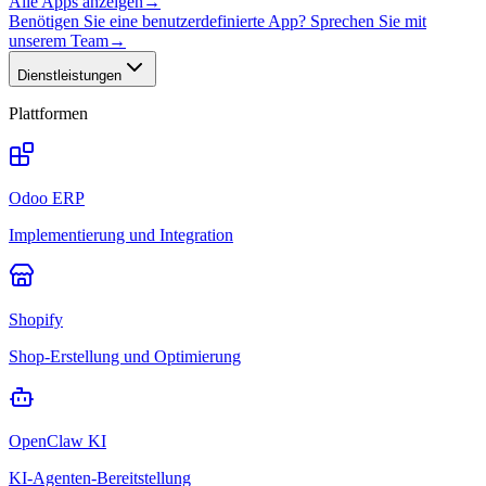
Alle Apps anzeigen
→
Benötigen Sie eine benutzerdefinierte App? Sprechen Sie mit
unserem Team
→
Dienstleistungen
Plattformen
Odoo ERP
Implementierung und Integration
Shopify
Shop-Erstellung und Optimierung
OpenClaw KI
KI-Agenten-Bereitstellung