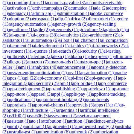
(
1
)
accounting-firms
(
1
)
accounts-payable
(
3
)
accounts-receivable
(
1
)
activation
(
1
)
activecampaign
(
2
)
acumatica
(
1
)
ada
(
2
)
adempiere
(
1
)
adequacy
(
1
)
admin-api
(
1
)
administration
(
1
)
adobe-commerce
(
2
)
adoption
(
2
)
aerospace
(
1
)
afip
(
1
)
africa
(
2
)
aftermarket
(
1
)
agency
(
13
)
agency-automation
(
1
)
agency-growth
(
2
)
agency-scaling
(
1
)
agentforce
(
1
)
agile
(
2
)
agreements
(
1
)
agriculture
(
3
)
agritech
(
1
)
ai
(
62
)
ai-agent
(
1
)
ai-agents
(
38
)
ai-analytics
(
2
)
ai-architecture
(
2
)
ai-
assistants
(
1
)
ai-automation
(
6
)
ai-bot
(
1
)
ai-chatbot
(
1
)
ai-comparison
(
1
)
ai-content
(
1
)
ai-development
(
1
)
ai-ethics
(
1
)
ai-frameworks
(
2
)
ai-
investment
(
1
)
ai-queries
(
1
)
ai-search
(
3
)
ai-security
(
1
)
ai-testing
(
1
)
ai-threats
(
1
)
alerting
(
2
)
alexa
(
1
)
alibaba
(
1
)
aliexpress
(
1
)
all-in-one
(
2
)
allegro
(
2
)
amazon
(
7
)
amazon-ads
(
1
)
amazon-ppc
(
1
)
amazon-
seller
(
1
)
aml
(
1
)
analytics
(
40
)
announcement
(
1
)
anomaly-detection
(
1
)
answer-engine-optimization
(
1
)
aov
(
1
)
ap-automation
(
1
)
apache
(
1
)
apcs
(
1
)
api
(
22
)
api-economy
(
1
)
api-first
(
2
)
api-gateway
(
1
)
api-
integration
(
3
)
api-security
(
2
)
apm
(
1
)
app-bridge
(
1
)
app-commerce
(
1
)
app-development
(
2
)
app-publishing
(
1
)
app-review
(
1
)
app-router
(
1
)
app-store
(
1
)
apparel
(
3
)
appi
(
1
)
apple-pay
(
1
)
applicant-tracking
(
1
)
applications
(
1
)
appointment-booking
(
2
)
appointments
(
1
)
appraisals
(
1
)
approval-chains
(
1
)
approvals
(
3
)
apps
(
1
)
ar
(
1
)
ar-
shopping
(
1
)
architecture
(
17
)
argentina
(
1
)
artificial-intelligence
(
2
)
as9100
(
1
)
asc-606
(
3
)
assessment
(
2
)
asset-management
(
4
)
assistant
(
1
)
ato
(
1
)
attribution
(
1
)
attrition
(
1
)
audience-analytics
(
1
)
audit
(
7
)
audit-trail
(
1
)
augmented
(
1
)
augmented-reality
(
2
)
australia
(
2
)
australia-gst
(
1
)
authentication
(
6
)
authentik
(
2
)
authorization