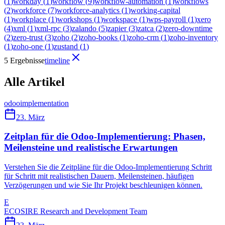
(
1
)
workday
(
1
)
workflow
(
9
)
workflow-automation
(
1
)
workflows
(
2
)
workforce
(
7
)
workforce-analytics
(
1
)
working-capital
(
1
)
workplace
(
1
)
workshops
(
1
)
workspace
(
1
)
wps-payroll
(
1
)
xero
(
4
)
xml
(
1
)
xml-rpc
(
3
)
zalando
(
5
)
zapier
(
3
)
zatca
(
2
)
zero-downtime
(
2
)
zero-trust
(
3
)
zoho
(
2
)
zoho-books
(
1
)
zoho-crm
(
1
)
zoho-inventory
(
1
)
zoho-one
(
1
)
zustand
(
1
)
5 Ergebnisse
timeline
Alle Artikel
odoo
implementation
23. März
Zeitplan für die Odoo-Implementierung: Phasen,
Meilensteine und realistische Erwartungen
Verstehen Sie die Zeitpläne für die Odoo-Implementierung Schritt
für Schritt mit realistischen Dauern, Meilensteinen, häufigen
Verzögerungen und wie Sie Ihr Projekt beschleunigen können.
E
ECOSIRE Research and Development Team