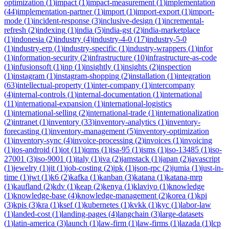
optimization
(
1
)
impact
(
1
)
impact-measurement
(
1
)
implementation
(
44
)
implementation-partner
(
1
)
import
(
1
)
import-export
(
1
)
import-
mode
(
1
)
incident-response
(
3
)
inclusive-design
(
1
)
incremental-
refresh
(
2
)
indexing
(
1
)
india
(
5
)
india-gst
(
2
)
india-marketplace
(
1
)
indonesia
(
2
)
industry
(
4
)
industry-4-0
(
17
)
industry-5-0
(
1
)
industry-erp
(
1
)
industry-specific
(
1
)
industry-wrappers
(
1
)
infor
(
1
)
information-security
(
2
)
infrastructure
(
10
)
infrastructure-as-code
(
1
)
infusionsoft
(
1
)
inp
(
1
)
insightly
(
1
)
insights
(
2
)
inspection
(
1
)
instagram
(
1
)
instagram-shopping
(
2
)
installation
(
1
)
integration
(
63
)
intellectual-property
(
1
)
inter-company
(
1
)
intercompany
(
4
)
internal-controls
(
1
)
internal-documentation
(
1
)
international
(
11
)
international-expansion
(
1
)
international-logistics
(
1
)
international-selling
(
2
)
international-trade
(
1
)
internationalization
(
2
)
intranet
(
1
)
inventory
(
33
)
inventory-analytics
(
1
)
inventory-
forecasting
(
1
)
inventory-management
(
5
)
inventory-optimization
(
1
)
inventory-sync
(
4
)
invoice-processing
(
2
)
invoices
(
1
)
invoicing
(
1
)
ios-android
(
1
)
iot
(
11
)
iqms
(
1
)
isa-95
(
1
)
isms
(
1
)
iso-13485
(
1
)
iso-
27001
(
3
)
iso-9001
(
1
)
italy
(
1
)
iva
(
2
)
jamstack
(
1
)
japan
(
2
)
javascript
(
1
)
jewelry
(
1
)
jit
(
1
)
job-costing
(
2
)
jpk
(
1
)
json-rpc
(
2
)
jumia
(
1
)
just-in-
time
(
1
)
jwt
(
1
)
k6
(
2
)
kafka
(
1
)
kanban
(
3
)
katana
(
1
)
katana-mrp
(
1
)
kaufland
(
2
)
kdv
(
1
)
keap
(
2
)
kenya
(
1
)
klaviyo
(
1
)
knowledge
(
1
)
knowledge-base
(
4
)
knowledge-management
(
2
)
korea
(
1
)
kpi
(
3
)
kpis
(
3
)
kra
(
1
)
ksef
(
1
)
kubernetes
(
1
)
kvkk
(
1
)
kyc
(
1
)
labor-law
(
1
)
landed-cost
(
1
)
landing-pages
(
4
)
langchain
(
3
)
large-datasets
(
1
)
latin-america
(
3
)
launch
(
1
)
law-firm
(
1
)
law-firms
(
1
)
lazada
(
1
)
lcp