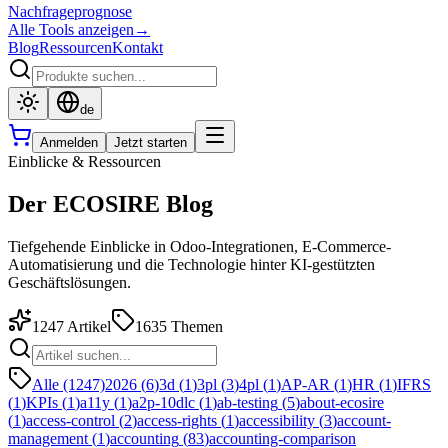
Nachfrageprognose
Alle Tools anzeigen
→
Blog
Ressourcen
Kontakt
de
Anmelden
Jetzt starten
Einblicke & Ressourcen
Der ECOSIRE Blog
Tiefgehende Einblicke in Odoo-Integrationen, E-Commerce-
Automatisierung und die Technologie hinter KI-gestützten
Geschäftslösungen.
1247
Artikel
1635
Themen
Alle (1247)
2026
(
6
)
3d
(
1
)
3pl
(
3
)
4pl
(
1
)
AP-AR
(
1
)
HR
(
1
)
IFRS
(
1
)
KPIs
(
1
)
a11y
(
1
)
a2p-10dlc
(
1
)
ab-testing
(
5
)
about-ecosire
(
1
)
access-control
(
2
)
access-rights
(
1
)
accessibility
(
3
)
account-
management
(
1
)
accounting
(
83
)
accounting-comparison