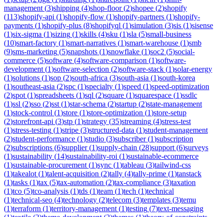
management
(
3
)
shipping
(
4
)
shop-floor
(
2
)
shopee
(
2
)
shopify
(
113
)
shopify-api
(
1
)
shopify-flow
(
1
)
shopify-partners
(
1
)
shopify-
payments
(
1
)
shopify-plus
(
8
)
shopifyql
(
1
)
simulation
(
3
)
sis
(
1
)
sisense
(
1
)
six-sigma
(
1
)
sizing
(
1
)
skills
(
4
)
sku
(
1
)
sla
(
5
)
small-business
(
10
)
smart-factory
(
1
)
smart-narratives
(
1
)
smart-warehouse
(
1
)
smb
(
9
)
sms-marketing
(
5
)
snapshots
(
1
)
snowflake
(
1
)
soc2
(
5
)
social-
commerce
(
5
)
software
(
4
)
software-comparison
(
1
)
software-
development
(
1
)
software-selection
(
2
)
software-stack
(
1
)
solar-energy
(
1
)
solutions
(
1
)
sop
(
2
)
south-africa
(
3
)
south-asia
(
1
)
south-korea
(
1
)
southeast-asia
(
2
)
spc
(
1
)
specialty
(
1
)
speed
(
1
)
speed-optimization
(
2
)
spot
(
1
)
spreadsheets
(
1
)
sql
(
2
)
square
(
1
)
squarespace
(
1
)
ssdlc
(
1
)
ssl
(
2
)
sso
(
2
)
sst
(
1
)
star-schema
(
2
)
startup
(
2
)
state-management
(
1
)
stock-control
(
1
)
store
(
1
)
store-optimization
(
1
)
store-setup
(
2
)
storefront-api
(
3
)
stp
(
1
)
strategy
(
35
)
streaming
(
4
)
stress-test
(
1
)
stress-testing
(
1
)
stripe
(
3
)
structured-data
(
1
)
student-management
(
2
)
student-performance
(
1
)
studio
(
3
)
subscriber
(
1
)
subscription
(
2
)
subscriptions
(
6
)
supplier
(
1
)
supply-chain
(
28
)
support
(
6
)
surveys
(
1
)
sustainability
(
14
)
sustainability-roi
(
1
)
sustainable-ecommerce
(
1
)
sustainable-procurement
(
1
)
sync
(
1
)
tableau
(
3
)
tailwind-css
(
1
)
takealot
(
1
)
talent-acquisition
(
2
)
tally
(
4
)
tally-prime
(
1
)
tanstack
(
1
)
tasks
(
1
)
tax
(
5
)
tax-automation
(
2
)
tax-compliance
(
3
)
taxation
(
1
)
tco
(
5
)
tco-analysis
(
1
)
tds
(
1
)
team
(
1
)
tech
(
1
)
technical
(
1
)
technical-seo
(
4
)
technology
(
2
)
telecom
(
3
)
templates
(
3
)
temu
(
1
)
terraform
(
1
)
territory-management
(
1
)
testing
(
7
)
text-messaging