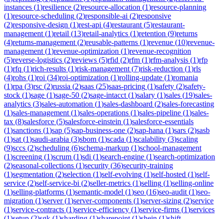
instances
(
1
)
resilience
(
2
)
resource-allocation
(
1
)
resource-planning
(
1
)
resource-scheduling
(
2
)
responsible-ai
(
2
)
responsive
(
2
)
responsive-design
(
1
)
rest-api
(
4
)
restaurant
(
5
)
restaurant-
management
(
1
)
retail
(
13
)
retail-analytics
(
1
)
retention
(
9
)
returns
(
4
)
returns-management
(
2
)
reusable-patterns
(
1
)
revenue
(
10
)
revenue-
management
(
1
)
revenue-optimization
(
1
)
revenue-recognition
(
5
)
reverse-logistics
(
2
)
reviews
(
5
)
rfid
(
2
)
rfm
(
1
)
rfm-analysis
(
1
)
rfp
(
1
)
rfq
(
1
)
rich-results
(
1
)
risk-management
(
7
)
risk-reduction
(
1
)
rls
(
4
)
rohs
(
1
)
roi
(
34
)
roi-optimization
(
1
)
rolling-update
(
1
)
romania
(
1
)
rpa
(
3
)
rsc
(
2
)
russia
(
2
)
saas
(
25
)
saas-pricing
(
1
)
safety
(
2
)
safety-
stock
(
1
)
sage
(
1
)
sage-50
(
2
)
sage-intacct
(
1
)
salary
(
1
)
sales
(
19
)
sales-
analytics
(
3
)
sales-automation
(
1
)
sales-dashboard
(
2
)
sales-forecasting
(
1
)
sales-management
(
1
)
sales-operations
(
1
)
sales-pipeline
(
1
)
sales-
tax
(
8
)
salesforce
(
5
)
salesforce-einstein
(
1
)
salesforce-essentials
(
1
)
sanctions
(
1
)
sap
(
5
)
sap-business-one
(
2
)
sap-hana
(
1
)
sars
(
2
)
sasb
(
1
)
sat
(
1
)
saudi-arabia
(
3
)
sbom
(
1
)
scada
(
1
)
scalability
(
3
)
scaling
(
9
)
sccs
(
2
)
scheduling
(
6
)
schema-markup
(
1
)
school-management
(
1
)
screening
(
1
)
scrum
(
1
)
sdi
(
1
)
search-engine
(
1
)
search-optimization
(
2
)
seasonal-collections
(
1
)
security
(
36
)
security-training
(
1
)
segmentation
(
2
)
selection
(
1
)
self-evolving
(
1
)
self-hosted
(
1
)
self-
service
(
2
)
self-service-bi
(
2
)
seller-metrics
(
1
)
selling
(
1
)
selling-online
(
1
)
selling-platforms
(
1
)
semantic-model
(
1
)
seo
(
16
)
seo-audit
(
1
)
seo-
migration
(
1
)
server
(
1
)
server-components
(
1
)
server-sizing
(
2
)
service
(
1
)
service-contracts
(
1
)
service-efficiency
(
1
)
service-firms
(
1
)
services
(
1
)
setup
(
2
)
sgk
(
1
)
sharding
(
1
)
sharepoint
(
1
)
shein
(
1
)
shift-