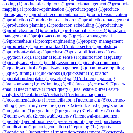
costing
(
1
)
product-descriptions
(
1
)
product-management
(
2
)
product-
mapping
(
1
)
product-optimization
(
1
)
product-pages
(
1
)
product-
photography
(
1
)
product-recommendations
(
1
)
product-visualization
(
1
)
production
(
7
)
production-dashboards
(
1
)
production-management
(
1
)
production-planning
(
2
)
production-scheduling
(
1
)
productivity
(
9
)
productization
(
1
)
products
(
1
)
professional-services
(
4
)
program-
management
(
1
)
project-accounting
(
2
)
project-management
(
19
)
prometheus
(
1
)
prompt-engineering
(
1
)
property-management
(
5
)
proprietary
(
1
)
provincial-tax
(
1
)
public-sector
(
1
)
publishing
(
1
)
punchout-catalog
(
1
)
purchase
(
3
)
push-notifications
(
1
)
pwa
(
1
)
python
(
5
)
qa
(
1
)
qatar
(
1
)
qlik-sense
(
1
)
qualification
(
1
)
quality
(
3
)
quality-analytics
(
1
)
quality-assurance
(
1
)
quality-compliance
(
1
)
quality-control
(
2
)
quality-management
(
2
)
quantum-computing
(
1
)
query-tuning
(
1
)
quickbooks
(
8
)
quickstart
(
1
)
quotation
(
1
)
quotation-templates
(
1
)
qweb
(
3
)
rag
(
1
)
rakuten
(
1
)
ranking
(
1
)
ransomware
(
1
)
rate-limiting
(
3
)
rdl
(
1
)
react
(
8
)
react-19
(
2
)
react-
email
(
1
)
react-native
(
1
)
react-query
(
1
)
real-estate
(
5
)
real-estate-
analytics
(
1
)
real-time
(
4
)
recharts
(
1
)
recipe-management
(
1
)
recommendations
(
1
)
reconciliation
(
1
)
recruitment
(
6
)
recurring-
billing
(
1
)
recurring-revenue
(
5
)
redis
(
2
)
refurbished
(
1
)
registration
(
1
)
regulation
(
1
)
regulations
(
2
)
regulatory
(
3
)
reliability
(
2
)
remix
(
2
)
remote-work
(
2
)
renewable-energy
(
1
)
renewal-management
(
1
)
rental
(
3
)
rental-business
(
1
)
reorder-point
(
1
)
repeat-purchases
(
1
)
replication
(
1
)
report-generation
(
1
)
reporting
(
12
)
reports
(
3
)
repricing
(
1
)
reputation
(
1
)
reputation-management
(
2
)
reserved-