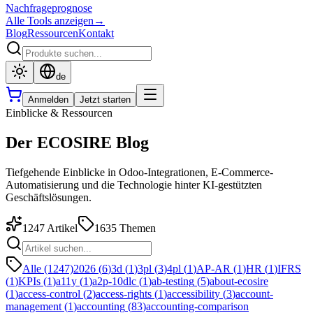
Nachfrageprognose
Alle Tools anzeigen
→
Blog
Ressourcen
Kontakt
de
Anmelden
Jetzt starten
Einblicke & Ressourcen
Der ECOSIRE Blog
Tiefgehende Einblicke in Odoo-Integrationen, E-Commerce-
Automatisierung und die Technologie hinter KI-gestützten
Geschäftslösungen.
1247
Artikel
1635
Themen
Alle (1247)
2026
(
6
)
3d
(
1
)
3pl
(
3
)
4pl
(
1
)
AP-AR
(
1
)
HR
(
1
)
IFRS
(
1
)
KPIs
(
1
)
a11y
(
1
)
a2p-10dlc
(
1
)
ab-testing
(
5
)
about-ecosire
(
1
)
access-control
(
2
)
access-rights
(
1
)
accessibility
(
3
)
account-
management
(
1
)
accounting
(
83
)
accounting-comparison