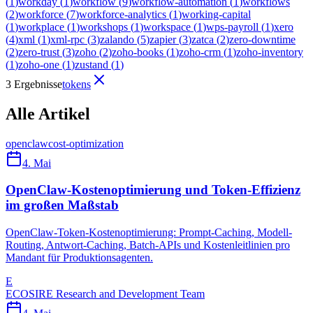
(
1
)
workday
(
1
)
workflow
(
9
)
workflow-automation
(
1
)
workflows
(
2
)
workforce
(
7
)
workforce-analytics
(
1
)
working-capital
(
1
)
workplace
(
1
)
workshops
(
1
)
workspace
(
1
)
wps-payroll
(
1
)
xero
(
4
)
xml
(
1
)
xml-rpc
(
3
)
zalando
(
5
)
zapier
(
3
)
zatca
(
2
)
zero-downtime
(
2
)
zero-trust
(
3
)
zoho
(
2
)
zoho-books
(
1
)
zoho-crm
(
1
)
zoho-inventory
(
1
)
zoho-one
(
1
)
zustand
(
1
)
3 Ergebnisse
tokens
Alle Artikel
openclaw
cost-optimization
4. Mai
OpenClaw-Kostenoptimierung und Token-Effizienz
im großen Maßstab
OpenClaw-Token-Kostenoptimierung: Prompt-Caching, Modell-
Routing, Antwort-Caching, Batch-APIs und Kostenleitlinien pro
Mandant für Produktionsagenten.
E
ECOSIRE Research and Development Team