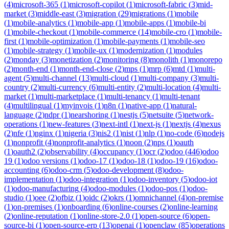
(
4
)
microsoft-365
(
1
)
microsoft-copilot
(
1
)
microsoft-fabric
(
3
)
mid-
market
(
3
)
middle-east
(
3
)
migration
(
29
)
migrations
(
1
)
mobile
(
1
)
mobile-analytics
(
1
)
mobile-app
(
1
)
mobile-apps
(
1
)
mobile-bi
(
1
)
mobile-checkout
(
1
)
mobile-commerce
(
14
)
mobile-cro
(
1
)
mobile-
first
(
1
)
mobile-optimization
(
1
)
mobile-payments
(
1
)
mobile-seo
(
1
)
mobile-strategy
(
1
)
mobile-ux
(
1
)
modernization
(
1
)
modules
(
2
)
monday
(
3
)
monetization
(
2
)
monitoring
(
8
)
monolith
(
1
)
monorepo
(
2
)
month-end
(
1
)
month-end-close
(
2
)
mps
(
1
)
mrp
(
6
)
mtd
(
1
)
multi-
agent
(
5
)
multi-channel
(
13
)
multi-cloud
(
1
)
multi-company
(
3
)
multi-
country
(
2
)
multi-currency
(
6
)
multi-entity
(
2
)
multi-location
(
4
)
multi-
market
(
1
)
multi-marketplace
(
1
)
multi-tenancy
(
1
)
multi-tenant
(
4
)
multilingual
(
1
)
myinvois
(
1
)
n8n
(
1
)
native-app
(
1
)
natural-
language
(
2
)
ndpr
(
1
)
nearshoring
(
1
)
nestjs
(
5
)
netsuite
(
5
)
network-
operations
(
1
)
new-features
(
3
)
next-intl
(
1
)
next-js
(
1
)
nextjs
(
4
)
nexus
(
2
)
nfe
(
1
)
nginx
(
1
)
nigeria
(
3
)
nis2
(
1
)
nist
(
1
)
nlp
(
1
)
no-code
(
6
)
nodejs
(
1
)
nonprofit
(
4
)
nonprofit-analytics
(
1
)
noon
(
2
)
nps
(
1
)
oauth
(
1
)
oauth2
(
2
)
observability
(
4
)
occupancy
(
1
)
ocr
(
2
)
odoo
(
446
)
odoo
19
(
1
)
odoo versions
(
1
)
odoo-17
(
1
)
odoo-18
(
1
)
odoo-19
(
16
)
odoo-
accounting
(
6
)
odoo-crm
(
5
)
odoo-development
(
8
)
odoo-
implementation
(
1
)
odoo-integration
(
1
)
odoo-inventory
(
5
)
odoo-iot
(
1
)
odoo-manufacturing
(
4
)
odoo-modules
(
1
)
odoo-pos
(
1
)
odoo-
studio
(
1
)
oee
(
2
)
ofbiz
(
1
)
oidc
(
2
)
okrs
(
1
)
omnichannel
(
4
)
on-premise
(
1
)
on-premises
(
1
)
onboarding
(
6
)
online-courses
(
2
)
online-learning
(
2
)
online-reputation
(
1
)
online-store-2.0
(
1
)
open-source
(
6
)
open-
source-bi
(
1
)
open-source-erp
(
13
)
openai
(
1
)
openclaw
(
85
)
operations