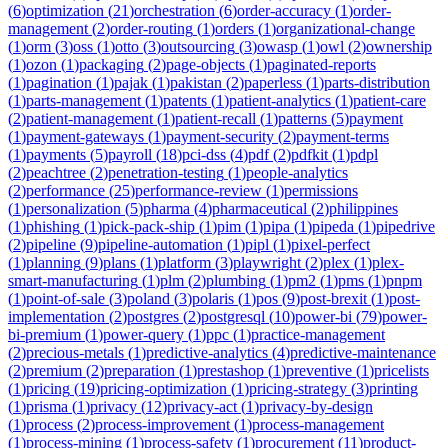
(
6
)
optimization
(
21
)
orchestration
(
6
)
order-accuracy
(
1
)
order-
management
(
2
)
order-routing
(
1
)
orders
(
1
)
organizational-change
(
1
)
orm
(
3
)
oss
(
1
)
otto
(
3
)
outsourcing
(
3
)
owasp
(
1
)
owl
(
2
)
ownership
(
1
)
ozon
(
1
)
packaging
(
2
)
page-objects
(
1
)
paginated-reports
(
1
)
pagination
(
1
)
pajak
(
1
)
pakistan
(
2
)
paperless
(
1
)
parts-distribution
(
1
)
parts-management
(
1
)
patents
(
1
)
patient-analytics
(
1
)
patient-care
(
2
)
patient-management
(
1
)
patient-recall
(
1
)
patterns
(
5
)
payment
(
1
)
payment-gateways
(
1
)
payment-security
(
2
)
payment-terms
(
1
)
payments
(
5
)
payroll
(
18
)
pci-dss
(
4
)
pdf
(
2
)
pdfkit
(
1
)
pdpl
(
2
)
peachtree
(
2
)
penetration-testing
(
1
)
people-analytics
(
2
)
performance
(
25
)
performance-review
(
1
)
permissions
(
1
)
personalization
(
5
)
pharma
(
4
)
pharmaceutical
(
2
)
philippines
(
1
)
phishing
(
1
)
pick-pack-ship
(
1
)
pim
(
1
)
pipa
(
1
)
pipeda
(
1
)
pipedrive
(
2
)
pipeline
(
9
)
pipeline-automation
(
1
)
pipl
(
1
)
pixel-perfect
(
1
)
planning
(
9
)
plans
(
1
)
platform
(
3
)
playwright
(
2
)
plex
(
1
)
plex-
smart-manufacturing
(
1
)
plm
(
2
)
plumbing
(
1
)
pm2
(
1
)
pms
(
1
)
pnpm
(
1
)
point-of-sale
(
3
)
poland
(
3
)
polaris
(
1
)
pos
(
9
)
post-brexit
(
1
)
post-
implementation
(
2
)
postgres
(
2
)
postgresql
(
10
)
power-bi
(
79
)
power-
bi-premium
(
1
)
power-query
(
1
)
ppc
(
1
)
practice-management
(
2
)
precious-metals
(
1
)
predictive-analytics
(
4
)
predictive-maintenance
(
2
)
premium
(
2
)
preparation
(
1
)
prestashop
(
1
)
preventive
(
1
)
pricelists
(
1
)
pricing
(
19
)
pricing-optimization
(
1
)
pricing-strategy
(
3
)
printing
(
1
)
prisma
(
1
)
privacy
(
12
)
privacy-act
(
1
)
privacy-by-design
(
1
)
process
(
2
)
process-improvement
(
1
)
process-management
(
1
)
process-mining
(
1
)
process-safety
(
1
)
procurement
(
11
)
product-