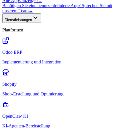
Alle Apps anzeigen
→
Benötigen Sie eine benutzerdefinierte App? Sprechen Sie mit
unserem Team
→
Dienstleistungen
Plattformen
Odoo ERP
Implementierung und Integration
Shopify
Shop-Erstellung und Optimierung
OpenClaw KI
KI-Agenten-Bereitstellung