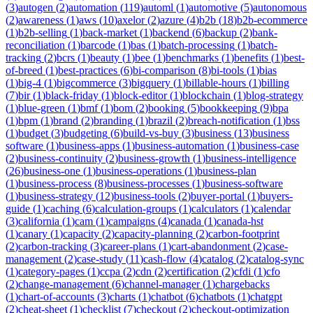
(
3
)
autogen
(
2
)
automation
(
119
)
automl
(
1
)
automotive
(
5
)
autonomous
(
2
)
awareness
(
1
)
aws
(
10
)
axelor
(
2
)
azure
(
4
)
b2b
(
18
)
b2b-ecommerce
(
1
)
b2b-selling
(
1
)
back-market
(
1
)
backend
(
6
)
backup
(
2
)
bank-
reconciliation
(
1
)
barcode
(
1
)
bas
(
1
)
batch-processing
(
1
)
batch-
tracking
(
2
)
bcrs
(
1
)
beauty
(
1
)
bee
(
1
)
benchmarks
(
1
)
benefits
(
1
)
best-
of-breed
(
1
)
best-practices
(
6
)
bi-comparison
(
8
)
bi-tools
(
1
)
bias
(
1
)
big-4
(
1
)
bigcommerce
(
3
)
bigquery
(
1
)
billable-hours
(
1
)
billing
(
7
)
bir
(
1
)
black-friday
(
1
)
block-editor
(
1
)
blockchain
(
1
)
blog-strategy
(
1
)
blue-green
(
1
)
bmf
(
1
)
bom
(
2
)
booking
(
5
)
bookkeeping
(
9
)
bpa
(
1
)
bpm
(
1
)
brand
(
2
)
branding
(
1
)
brazil
(
2
)
breach-notification
(
1
)
bss
(
1
)
budget
(
3
)
budgeting
(
6
)
build-vs-buy
(
3
)
business
(
13
)
business
software
(
1
)
business-apps
(
1
)
business-automation
(
1
)
business-case
(
2
)
business-continuity
(
2
)
business-growth
(
1
)
business-intelligence
(
26
)
business-one
(
1
)
business-operations
(
1
)
business-plan
(
1
)
business-process
(
8
)
business-processes
(
1
)
business-software
(
1
)
business-strategy
(
12
)
business-tools
(
2
)
buyer-portal
(
1
)
buyers-
guide
(
1
)
caching
(
6
)
calculation-groups
(
1
)
calculators
(
1
)
calendar
(
3
)
california
(
1
)
cam
(
1
)
campaigns
(
4
)
canada
(
1
)
canada-hst
(
1
)
canary
(
1
)
capacity
(
2
)
capacity-planning
(
2
)
carbon-footprint
(
2
)
carbon-tracking
(
3
)
career-plans
(
1
)
cart-abandonment
(
2
)
case-
management
(
2
)
case-study
(
11
)
cash-flow
(
4
)
catalog
(
2
)
catalog-sync
(
1
)
category-pages
(
1
)
ccpa
(
2
)
cdn
(
2
)
certification
(
2
)
cfdi
(
1
)
cfo
(
2
)
change-management
(
6
)
channel-manager
(
1
)
chargebacks
(
1
)
chart-of-accounts
(
3
)
charts
(
1
)
chatbot
(
6
)
chatbots
(
1
)
chatgpt
(
2
)
cheat-sheet
(
1
)
checklist
(
7
)
checkout
(
2
)
checkout-optimization