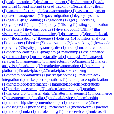
(
1
)
lead-generation
(
3
)
lead-management
(
2
)
lead-nurture
(
1
)
lead-
nurturing
(
1
)
lead-scoring
(
2
)
lead-tracking
(
1
)
leadership
(
2
)
lean
(
1
)
lean-manufacturing
(
1
)
lease-accounting
(
1
)
lease-management
(
2
)
leave-management
(
1
)
legacy-migration
(
1
)
legacy-systems
(
1
)
legal
(
16
)
legal-billing
(
1
)
legal-tech
(
1
)
lgpd
(
1
)
licensing
(
7
)
lightspeed
(
1
)
liquid
(
1
)
liquidity
(
1
)
listing
(
1
)
listing-optimization
(
1
)
live-chat
(
1
)
live-dashboards
(
1
)
live-shopping
(
1
)
llm
(
4
)
llm-
visibility
(
1
)
lms
(
3
)
load-balancing
(
1
)
load-testing
(
3
)
local
(
1
)
local-
seo
(
4
)
localization
(
24
)
logging
(
1
)
logistics
(
14
)
logistics-analytics
(
1
)
lohnsteuer
(
1
)
looker
(
2
)
looker-studio
(
2
)
lot-tracking
(
1
)
low-code
(
6
)
loyalty
(
3
)
loyalty-programs
(
2
)
ltv
(
1
)
mach
(
1
)
mach-architecture
(
1
)
machine-learning
(
13
)
magento
(
4
)
mailchimp
(
1
)
maintenance
(
4
)
make-or-buy
(
1
)
making-tax-digital
(
1
)
malaysia
(
1
)
managed-
services
(
1
)
management
(
1
)
manufacturing
(
53
)
margins
(
2
)
market-
analysis
(
1
)
marketing
(
10
)
marketing-automation
(
11
)
marketing-
platform
(
4
)
marketplace
(
22
)
marketplace-advertising
(
1
)
marketplace-analytics
(
1
)
marketplace-fees
(
1
)
marketplace-
integration
(
9
)
marketplace-operations
(
1
)
marketplace-optimization
(
1
)
marketplace-performance
(
1
)
marketplace-seller-operations
(
17
)
marketplace-selling
(
9
)
marketplace-strategy
(
1
)
markets
(
1
)
markets-pro
(
1
)
master-data
(
1
)
matter-management
(
1
)
mcommerce
(
2
)
measurement
(
1
)
media
(
3
)
medical-device
(
1
)
membership
(
2
)
membership-sites
(
3
)
memberships
(
1
)
mercadolibre
(
2
)
mes
(
2
)
messaging
(
1
)
metabase
(
1
)
metasfresh
(
1
)
method-crm
(
1
)
metrics
(
2
)
mexico
(
1
)
mfa
(
1
)
microlearning
(
1
)
microservices
(
6
)
microsoft