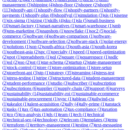
management
(
3
)
shipping
(
4
)
shop-floor
(
2
)
shopee
(
2
)
shopify
(
113
)
shopify-api
(
1
)
shopify-flow
(
1
)
shopify-partners
(
1
)
shopify-
payments
(
1
)
shopify-plus
(
8
)
shopifyql
(
1
)
simulation
(
3
)
sis
(
1
)
sisense
(
1
)
six-sigma
(
1
)
sizing
(
1
)
skills
(
4
)
sku
(
1
)
sla
(
5
)
small-business
(
10
)
smart-factory
(
1
)
smart-narratives
(
1
)
smart-warehouse
(
1
)
smb
(
9
)
sms-marketing
(
5
)
snapshots
(
1
)
snowflake
(
1
)
soc2
(
5
)
social-
commerce
(
5
)
software
(
4
)
software-comparison
(
1
)
software-
development
(
1
)
software-selection
(
2
)
software-stack
(
1
)
solar-energy
(
1
)
solutions
(
1
)
sop
(
2
)
south-africa
(
3
)
south-asia
(
1
)
south-korea
(
1
)
southeast-asia
(
2
)
spc
(
1
)
specialty
(
1
)
speed
(
1
)
speed-optimization
(
2
)
spot
(
1
)
spreadsheets
(
1
)
sql
(
2
)
square
(
1
)
squarespace
(
1
)
ssdlc
(
1
)
ssl
(
2
)
sso
(
2
)
sst
(
1
)
star-schema
(
2
)
startup
(
2
)
state-management
(
1
)
stock-control
(
1
)
store
(
1
)
store-optimization
(
1
)
store-setup
(
2
)
storefront-api
(
3
)
stp
(
1
)
strategy
(
35
)
streaming
(
4
)
stress-test
(
1
)
stress-testing
(
1
)
stripe
(
3
)
structured-data
(
1
)
student-management
(
2
)
student-performance
(
1
)
studio
(
3
)
subscriber
(
1
)
subscription
(
2
)
subscriptions
(
6
)
supplier
(
1
)
supply-chain
(
28
)
support
(
6
)
surveys
(
1
)
sustainability
(
14
)
sustainability-roi
(
1
)
sustainable-ecommerce
(
1
)
sustainable-procurement
(
1
)
sync
(
1
)
tableau
(
3
)
tailwind-css
(
1
)
takealot
(
1
)
talent-acquisition
(
2
)
tally
(
4
)
tally-prime
(
1
)
tanstack
(
1
)
tasks
(
1
)
tax
(
5
)
tax-automation
(
2
)
tax-compliance
(
3
)
taxation
(
1
)
tco
(
5
)
tco-analysis
(
1
)
tds
(
1
)
team
(
1
)
tech
(
1
)
technical
(
1
)
technical-seo
(
4
)
technology
(
2
)
telecom
(
3
)
templates
(
3
)
temu
(
1
)
terraform
(
1
)
territory-management
(
1
)
testing
(
7
)
text-messaging