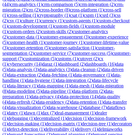
(
44
)
crm-analytics
(
1
)
crm-comparison
(
5
)
crm-integration
(
2
)
crm-
migration
(
2
)
cro
(
2
)
cross-border
(
8
)
cross-platform
(
1
)
cross-sell
(
1
)
cross-selling
(
1
)
cryptography
(
1
)
csat
(
1
)
cspm
(
1
)
csrd
(
3
)
css
(
2
)
csv
(
1
)
culture
(
1
)
currency
(
1
)
custom-agents
(
1
)
custom-checkout
(
1
)
custom-development
(
1
)
custom-fields
(
1
)
custom-module
(
1
)
custom-orders
(
2
)
custom-skills
(
2
)
customer-analytics
(
2
)
customer-data
(
1
)
customer-engagement
(
3
)
customer-experience
(
5
)
customer-health
(
1
)
customer-journey
(
1
)
customer-lifetime-value
(
3
)
customer-retention
(
5
)
customer-satisfaction
(
1
)
customer-
segmentation
(
2
)
customer-service
(
7
)
customer-success
(
5
)
customer-
support
(
7
)
customization
(
5
)
customs
(
1
)
cutover
(
2
)
cx
(
1
)
cybersecurity
(
14
)
daraz
(
1
)
dashboard
(
2
)
dashboards
(
16
)
data
(
5
)
data-analysis
(
3
)
data-analytics
(
3
)
data-cleanup
(
2
)
data-driven
(
3
)
data-extraction
(
2
)
data-fetching
(
1
)
data-governance
(
1
)
data-
handling
(
1
)
data-hygiene
(
1
)
data-integration
(
2
)
data-lifecycle
(
1
)
data-literacy
(
1
)
data-mapping
(
1
)
data-mesh
(
1
)
data-migration
(
8
)
data-modeling
(
5
)
data-pipeline
(
1
)
data-platform
(
2
)
data-
preparation
(
1
)
data-privacy
(
4
)
data-protection
(
14
)
data-quality
(
4
)
data-refresh
(
2
)
data-residency
(
2
)
data-retention
(
1
)
data-transfer
(
4
)
data-visualization
(
5
)
data-warehouse
(
2
)
database
(
7
)
dataflows
(
1
)
datev
(
1
)
dawn
(
1
)
dax
(
7
)
deal-management
(
1
)
dealer
(
1
)
debugging
(
1
)
decentralized
(
1
)
decision
(
1
)
decision-framework
(
1
)
decision-making
(
1
)
decision-matrix
(
1
)
decision-tree
(
1
)
decorators
(
1
)
defect-detection
(
1
)
deliverability
(
1
)
delivery
(
1
)
delmiaworks
(
1
)
demand-forecasting
(
3
)
demand-planning
(
4
)
demand-sensing