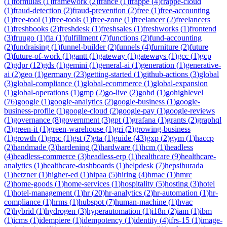
(
1
)
formulas
(
1
)
framework
(
2
)
france
(
1
)
frappe
(
4
)
frappe-cloud
(
1
)
fraud-detection
(
2
)
fraud-prevention
(
2
)
free
(
1
)
free-accounting
(
1
)
free-tool
(
1
)
free-tools
(
1
)
free-zone
(
1
)
freelancer
(
2
)
freelancers
(
1
)
freshbooks
(
2
)
freshdesk
(
1
)
freshsales
(
1
)
freshworks
(
1
)
frontend
(
3
)
fruugo
(
1
)
fta
(
1
)
fulfillment
(
7
)
functions
(
2
)
fund-accounting
(
2
)
fundraising
(
1
)
funnel-builder
(
2
)
funnels
(
4
)
furniture
(
2
)
future
(
3
)
future-of-work
(
1
)
gantt
(
1
)
gateway
(
1
)
gateways
(
1
)
gcc
(
1
)
gcp
(
2
)
gdpr
(
12
)
gds
(
1
)
gemini
(
1
)
general-ai
(
1
)
generation
(
1
)
generative-
ai
(
2
)
geo
(
1
)
germany
(
23
)
getting-started
(
1
)
github-actions
(
3
)
global
(
3
)
global-compliance
(
1
)
global-ecommerce
(
1
)
global-expansion
(
1
)
global-operations
(
1
)
gmp
(
2
)
go-live
(
2
)
gobd
(
1
)
gohighlevel
(
76
)
google
(
1
)
google-analytics
(
2
)
google-business
(
1
)
google-
business-profile
(
1
)
google-cloud
(
2
)
google-pay
(
1
)
google-reviews
(
1
)
governance
(
8
)
government
(
3
)
gpt
(
1
)
grafana
(
1
)
grants
(
2
)
graphql
(
3
)
green-it
(
1
)
green-warehouse
(
1
)
gri
(
2
)
growing-business
(
1
)
growth
(
1
)
grpc
(
1
)
gst
(
7
)
gta
(
1
)
guide
(
43
)
gxp
(
2
)
gym
(
1
)
haccp
(
2
)
handmade
(
3
)
hardening
(
2
)
hardware
(
1
)
hcm
(
1
)
headless
(
4
)
headless-commerce
(
3
)
headless-erp
(
1
)
healthcare
(
9
)
healthcare-
analytics
(
1
)
healthcare-dashboards
(
1
)
helpdesk
(
7
)
hepsiburada
(
1
)
hetzner
(
1
)
higher-ed
(
1
)
hipaa
(
5
)
hiring
(
4
)
hmac
(
1
)
hmrc
(
2
)
home-goods
(
1
)
home-services
(
1
)
hospitality
(
5
)
hosting
(
3
)
hotel
(
1
)
hotel-management
(
1
)
hr
(
20
)
hr-analytics
(
2
)
hr-automation
(
1
)
hr-
compliance
(
1
)
hrms
(
1
)
hubspot
(
7
)
human-machine
(
1
)
hvac
(
2
)
hybrid
(
1
)
hydrogen
(
3
)
hyperautomation
(
1
)
i18n
(
2
)
iam
(
1
)
ibm
(
1
)
icms
(
1
)
idempiere
(
1
)
idempotency
(
1
)
identity
(
4
)
ifrs-15
(
1
)
image-