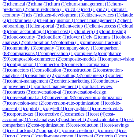
(
2
)
chemical
(
2
)
china
(
1
)
churn
(
1
)
churn-management
(
1
)
churn-
prediction
(
2
)
churn-reduction
(
1
)
ci-cd
(
7
)
cicd
(
1
)
cin7
(
1
)
circular-
economy
(
1
)
cis
(
1
)
citizen-development
(
3
)
citizen-services
(
1
)
claude
(
2
)
clickfunnels
(
2
)
client-acquisition
(
1
)
client-management
(
2
)
client-
onboarding
(
1
)
client-portal
(
2
)
client-setup
(
1
)
client-success
(
1
)
cloud
(
8
)
cloud-accounting
(
1
)
cloud-cost
(
1
)
cloud-erp
(
3
)
cloud-hosting
(
2
)
cloud-security
(
2
)
cloudflare
(
1
)
clover
(
1
)
clv
(
2
)
cmms
(
1
)
cohort-
analysis
(
2
)
collaboration
(
3
)
colombia
(
1
)
commission-tracking
(
1
)
community
(
3
)
company
(
1
)
company-story
(
1
)
comparison
(
88
)
comparisons
(
1
)
compensation
(
1
)
compiere
(
2
)
compliance
(
99
)
composable-commerce
(
2
)
composite-models
(
1
)
computer-vision
(
1
)
configuration
(
1
)
connector
(
8
)
connector-comparison
(
1
)
connectors
(
1
)
consolidation
(
3
)
construction
(
2
)
construction-
analytics
(
1
)
consultancy
(
2
)
consulting
(
3
)
containers
(
3
)
content
(
1
)
content-management
(
2
)
content-marketing
(
3
)
continuous-
improvement
(
1
)
contract-management
(
1
)
contract-review
(
1
)
contracts
(
3
)
conversation-ai
(
1
)
conversation-design
(
1
)
conversational-ai
(
3
)
conversion
(
8
)
conversion-optimization
(
7
)
conversion-rate
(
2
)
conversion-rate-optimization
(
1
)
cookie-
consent
(
1
)
copilot
(
1
)
copyleft
(
1
)
copyrights
(
1
)
core-web-vitals
(
5
)
corporate-tax
(
1
)
corrective
(
1
)
cosmetics
(
1
)
cost
(
4
)
cost-
accounting
(
1
)
cost-analysis
(
3
)
cost-benefit
(
2
)
cost-calculator
(
1
)
cost-
comparison
(
2
)
cost-optimization
(
5
)
cost-reduction
(
1
)
cost-savings
(
1
)
cost-tracking
(
2
)
coupang
(
1
)
course-creation
(
1
)
courses
(
3
)
cpa
(
1
)
cpq
(
1
)
cpra
(
1
)
credit-management
(
1
)
crewai
(
2
)
criteria
(
1
)
crm