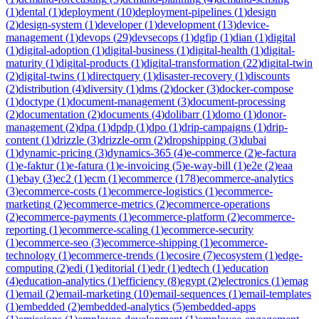
(
1
)
dental
(
1
)
deployment
(
10
)
deployment-pipelines
(
1
)
design
(
2
)
design-system
(
1
)
developer
(
1
)
development
(
13
)
device-
management
(
1
)
devops
(
29
)
devsecops
(
1
)
dgfip
(
1
)
dian
(
1
)
digital
(
1
)
digital-adoption
(
1
)
digital-business
(
1
)
digital-health
(
1
)
digital-
maturity
(
1
)
digital-products
(
1
)
digital-transformation
(
22
)
digital-twin
(
2
)
digital-twins
(
1
)
directquery
(
1
)
disaster-recovery
(
1
)
discounts
(
2
)
distribution
(
4
)
diversity
(
1
)
dms
(
2
)
docker
(
3
)
docker-compose
(
1
)
doctype
(
1
)
document-management
(
3
)
document-processing
(
2
)
documentation
(
2
)
documents
(
4
)
dolibarr
(
1
)
domo
(
1
)
donor-
management
(
2
)
dpa
(
1
)
dpdp
(
1
)
dpo
(
1
)
drip-campaigns
(
1
)
drip-
content
(
1
)
drizzle
(
3
)
drizzle-orm
(
2
)
dropshipping
(
3
)
dubai
(
1
)
dynamic-pricing
(
3
)
dynamics-365
(
4
)
e-commerce
(
2
)
e-factura
(
1
)
e-faktur
(
1
)
e-fatura
(
1
)
e-invoicing
(
5
)
e-way-bill
(
1
)
e2e
(
2
)
eaa
(
1
)
ebay
(
3
)
ec2
(
1
)
ecm
(
1
)
ecommerce
(
178
)
ecommerce-analytics
(
3
)
ecommerce-costs
(
1
)
ecommerce-logistics
(
1
)
ecommerce-
marketing
(
2
)
ecommerce-metrics
(
2
)
ecommerce-operations
(
2
)
ecommerce-payments
(
1
)
ecommerce-platform
(
2
)
ecommerce-
reporting
(
1
)
ecommerce-scaling
(
1
)
ecommerce-security
(
1
)
ecommerce-seo
(
3
)
ecommerce-shipping
(
1
)
ecommerce-
technology
(
1
)
ecommerce-trends
(
1
)
ecosire
(
7
)
ecosystem
(
1
)
edge-
computing
(
2
)
edi
(
1
)
editorial
(
1
)
edr
(
1
)
edtech
(
1
)
education
(
4
)
education-analytics
(
1
)
efficiency
(
8
)
egypt
(
2
)
electronics
(
1
)
emag
(
1
)
email
(
2
)
email-marketing
(
10
)
email-sequences
(
1
)
email-templates
(
1
)
embedded
(
2
)
embedded-analytics
(
5
)
embedded-apps