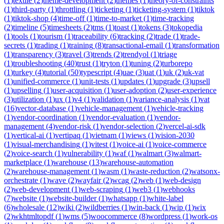
(
1
)
textile
(
2
)
theme-development
(
2
)
themes
(
1
)
theory-of-constraints
(
1
)
third-party
(
1
)
throttling
(
1
)
ticketing
(
1
)
ticketing-system
(
1
)
tiktok
(
1
)
tiktok-shop
(
4
)
time-off
(
1
)
time-to-market
(
1
)
time-tracking
(
2
)
timeline
(
5
)
timesheets
(
2
)
tms
(
1
)
toast
(
1
)
tokens
(
3
)
tokopedia
(
1
)
tools
(
1
)
tourism
(
1
)
traceability
(
6
)
tracking
(
2
)
trade
(
1
)
trade-
secrets
(
1
)
trading
(
1
)
training
(
8
)
transactional-email
(
1
)
transformation
(
1
)
transparency
(
3
)
travel
(
3
)
trends
(
2
)
trendyol
(
1
)
triage
(
1
)
troubleshooting
(
40
)
trust
(
1
)
tryton
(
1
)
tuning
(
2
)
turborepo
(
1
)
turkey
(
4
)
tutorial
(
50
)
typescript
(
4
)
uae
(
3
)
uat
(
1
)
uk
(
2
)
uk-vat
(
1
)
unified-commerce
(
1
)
unit-tests
(
1
)
updates
(
1
)
upgrade
(
3
)
upsell
(
1
)
upselling
(
1
)
user-acquisition
(
1
)
user-adoption
(
2
)
user-experience
(
3
)
utilization
(
1
)
ux
(
1
)
v4
(
1
)
validation
(
1
)
variance-analysis
(
1
)
vat
(
16
)
vector-database
(
1
)
vehicle-management
(
1
)
vehicle-tracking
(
1
)
vendor-coordination
(
1
)
vendor-evaluation
(
1
)
vendor-
management
(
4
)
vendor-risk
(
1
)
vendor-selection
(
2
)
vercel-ai-sdk
(
1
)
vertical-ai
(
1
)
vertipaq
(
1
)
vietnam
(
1
)
views
(
1
)
vision-2030
(
1
)
visual-merchandising
(
1
)
vitest
(
1
)
voice-ai
(
1
)
voice-commerce
(
2
)
voice-search
(
1
)
vulnerability
(
1
)
waf
(
1
)
walmart
(
3
)
walmart-
marketplace
(
1
)
warehouse
(
13
)
warehouse-automation
(
2
)
warehouse-management
(
1
)
wasm
(
1
)
waste-reduction
(
2
)
watsonx-
orchestrate
(
1
)
wave
(
2
)
wayfair
(
2
)
wcag
(
2
)
web
(
1
)
web-design
(
2
)
web-development
(
1
)
web-scraping
(
1
)
web3
(
1
)
webhooks
(
7
)
website
(
1
)
website-builder
(
1
)
whatsapp
(
1
)
white-label
(
6
)
wholesale
(
12
)
wiki
(
2
)
wildberries
(
1
)
win-back
(
1
)
wip
(
1
)
wix
(
2
)
wkhtmltopdf
(
1
)
wms
(
5
)
woocommerce
(
8
)
wordpress
(
1
)
work-os