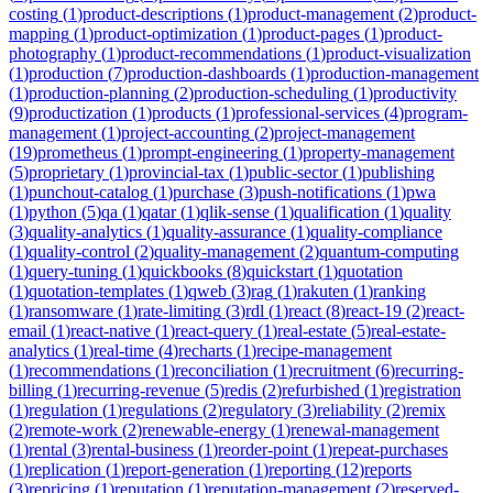
costing
(
1
)
product-descriptions
(
1
)
product-management
(
2
)
product-
mapping
(
1
)
product-optimization
(
1
)
product-pages
(
1
)
product-
photography
(
1
)
product-recommendations
(
1
)
product-visualization
(
1
)
production
(
7
)
production-dashboards
(
1
)
production-management
(
1
)
production-planning
(
2
)
production-scheduling
(
1
)
productivity
(
9
)
productization
(
1
)
products
(
1
)
professional-services
(
4
)
program-
management
(
1
)
project-accounting
(
2
)
project-management
(
19
)
prometheus
(
1
)
prompt-engineering
(
1
)
property-management
(
5
)
proprietary
(
1
)
provincial-tax
(
1
)
public-sector
(
1
)
publishing
(
1
)
punchout-catalog
(
1
)
purchase
(
3
)
push-notifications
(
1
)
pwa
(
1
)
python
(
5
)
qa
(
1
)
qatar
(
1
)
qlik-sense
(
1
)
qualification
(
1
)
quality
(
3
)
quality-analytics
(
1
)
quality-assurance
(
1
)
quality-compliance
(
1
)
quality-control
(
2
)
quality-management
(
2
)
quantum-computing
(
1
)
query-tuning
(
1
)
quickbooks
(
8
)
quickstart
(
1
)
quotation
(
1
)
quotation-templates
(
1
)
qweb
(
3
)
rag
(
1
)
rakuten
(
1
)
ranking
(
1
)
ransomware
(
1
)
rate-limiting
(
3
)
rdl
(
1
)
react
(
8
)
react-19
(
2
)
react-
email
(
1
)
react-native
(
1
)
react-query
(
1
)
real-estate
(
5
)
real-estate-
analytics
(
1
)
real-time
(
4
)
recharts
(
1
)
recipe-management
(
1
)
recommendations
(
1
)
reconciliation
(
1
)
recruitment
(
6
)
recurring-
billing
(
1
)
recurring-revenue
(
5
)
redis
(
2
)
refurbished
(
1
)
registration
(
1
)
regulation
(
1
)
regulations
(
2
)
regulatory
(
3
)
reliability
(
2
)
remix
(
2
)
remote-work
(
2
)
renewable-energy
(
1
)
renewal-management
(
1
)
rental
(
3
)
rental-business
(
1
)
reorder-point
(
1
)
repeat-purchases
(
1
)
replication
(
1
)
report-generation
(
1
)
reporting
(
12
)
reports
(
3
)
repricing
(
1
)
reputation
(
1
)
reputation-management
(
2
)
reserved-