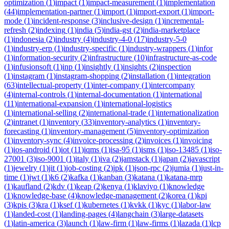
optimization
(
1
)
impact
(
1
)
impact-measurement
(
1
)
implementation
(
44
)
implementation-partner
(
1
)
import
(
1
)
import-export
(
1
)
import-
mode
(
1
)
incident-response
(
3
)
inclusive-design
(
1
)
incremental-
refresh
(
2
)
indexing
(
1
)
india
(
5
)
india-gst
(
2
)
india-marketplace
(
1
)
indonesia
(
2
)
industry
(
4
)
industry-4-0
(
17
)
industry-5-0
(
1
)
industry-erp
(
1
)
industry-specific
(
1
)
industry-wrappers
(
1
)
infor
(
1
)
information-security
(
2
)
infrastructure
(
10
)
infrastructure-as-code
(
1
)
infusionsoft
(
1
)
inp
(
1
)
insightly
(
1
)
insights
(
2
)
inspection
(
1
)
instagram
(
1
)
instagram-shopping
(
2
)
installation
(
1
)
integration
(
63
)
intellectual-property
(
1
)
inter-company
(
1
)
intercompany
(
4
)
internal-controls
(
1
)
internal-documentation
(
1
)
international
(
11
)
international-expansion
(
1
)
international-logistics
(
1
)
international-selling
(
2
)
international-trade
(
1
)
internationalization
(
2
)
intranet
(
1
)
inventory
(
33
)
inventory-analytics
(
1
)
inventory-
forecasting
(
1
)
inventory-management
(
5
)
inventory-optimization
(
1
)
inventory-sync
(
4
)
invoice-processing
(
2
)
invoices
(
1
)
invoicing
(
1
)
ios-android
(
1
)
iot
(
11
)
iqms
(
1
)
isa-95
(
1
)
isms
(
1
)
iso-13485
(
1
)
iso-
27001
(
3
)
iso-9001
(
1
)
italy
(
1
)
iva
(
2
)
jamstack
(
1
)
japan
(
2
)
javascript
(
1
)
jewelry
(
1
)
jit
(
1
)
job-costing
(
2
)
jpk
(
1
)
json-rpc
(
2
)
jumia
(
1
)
just-in-
time
(
1
)
jwt
(
1
)
k6
(
2
)
kafka
(
1
)
kanban
(
3
)
katana
(
1
)
katana-mrp
(
1
)
kaufland
(
2
)
kdv
(
1
)
keap
(
2
)
kenya
(
1
)
klaviyo
(
1
)
knowledge
(
1
)
knowledge-base
(
4
)
knowledge-management
(
2
)
korea
(
1
)
kpi
(
3
)
kpis
(
3
)
kra
(
1
)
ksef
(
1
)
kubernetes
(
1
)
kvkk
(
1
)
kyc
(
1
)
labor-law
(
1
)
landed-cost
(
1
)
landing-pages
(
4
)
langchain
(
3
)
large-datasets
(
1
)
latin-america
(
3
)
launch
(
1
)
law-firm
(
1
)
law-firms
(
1
)
lazada
(
1
)
lcp