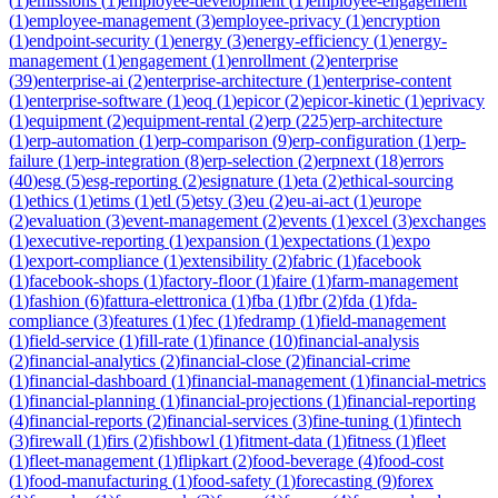
(
1
)
emissions
(
1
)
employee-development
(
1
)
employee-engagement
(
1
)
employee-management
(
3
)
employee-privacy
(
1
)
encryption
(
1
)
endpoint-security
(
1
)
energy
(
3
)
energy-efficiency
(
1
)
energy-
management
(
1
)
engagement
(
1
)
enrollment
(
2
)
enterprise
(
39
)
enterprise-ai
(
2
)
enterprise-architecture
(
1
)
enterprise-content
(
1
)
enterprise-software
(
1
)
eoq
(
1
)
epicor
(
2
)
epicor-kinetic
(
1
)
eprivacy
(
1
)
equipment
(
2
)
equipment-rental
(
2
)
erp
(
225
)
erp-architecture
(
1
)
erp-automation
(
1
)
erp-comparison
(
9
)
erp-configuration
(
1
)
erp-
failure
(
1
)
erp-integration
(
8
)
erp-selection
(
2
)
erpnext
(
18
)
errors
(
40
)
esg
(
5
)
esg-reporting
(
2
)
esignature
(
1
)
eta
(
2
)
ethical-sourcing
(
1
)
ethics
(
1
)
etims
(
1
)
etl
(
5
)
etsy
(
3
)
eu
(
2
)
eu-ai-act
(
1
)
europe
(
2
)
evaluation
(
3
)
event-management
(
2
)
events
(
1
)
excel
(
3
)
exchanges
(
1
)
executive-reporting
(
1
)
expansion
(
1
)
expectations
(
1
)
expo
(
1
)
export-compliance
(
1
)
extensibility
(
2
)
fabric
(
1
)
facebook
(
1
)
facebook-shops
(
1
)
factory-floor
(
1
)
faire
(
1
)
farm-management
(
1
)
fashion
(
6
)
fattura-elettronica
(
1
)
fba
(
1
)
fbr
(
2
)
fda
(
1
)
fda-
compliance
(
3
)
features
(
1
)
fec
(
1
)
fedramp
(
1
)
field-management
(
1
)
field-service
(
1
)
fill-rate
(
1
)
finance
(
10
)
financial-analysis
(
2
)
financial-analytics
(
2
)
financial-close
(
2
)
financial-crime
(
1
)
financial-dashboard
(
1
)
financial-management
(
1
)
financial-metrics
(
1
)
financial-planning
(
1
)
financial-projections
(
1
)
financial-reporting
(
4
)
financial-reports
(
2
)
financial-services
(
3
)
fine-tuning
(
1
)
fintech
(
3
)
firewall
(
1
)
firs
(
2
)
fishbowl
(
1
)
fitment-data
(
1
)
fitness
(
1
)
fleet
(
1
)
fleet-management
(
1
)
flipkart
(
2
)
food-beverage
(
4
)
food-cost
(
1
)
food-manufacturing
(
1
)
food-safety
(
1
)
forecasting
(
9
)
forex