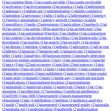
(
1
)
accounting-firms
(
1
)
accounts-payable
(
3
)
accounts-receivable
(
1
)
activation
(
1
)
activecampaign
(
2
)
acumatica
(
1
)
ada
(
2
)
adempiere
(
1
)
adequacy
(
1
)
admin-api
(
1
)
administration
(
1
)
adobe-commerce
(
2
)
adoption
(
2
)
aerospace
(
1
)
afip
(
1
)
africa
(
2
)
aftermarket
(
1
)
agency
(
13
)
agency-automation
(
1
)
agency-growth
(
2
)
agency-scaling
(
1
)
agentforce
(
1
)
agile
(
2
)
agreements
(
1
)
agriculture
(
3
)
agritech
(
1
)
ai
(
62
)
ai-agent
(
1
)
ai-agents
(
38
)
ai-analytics
(
2
)
ai-architecture
(
2
)
ai-
assistants
(
1
)
ai-automation
(
6
)
ai-bot
(
1
)
ai-chatbot
(
1
)
ai-comparison
(
1
)
ai-content
(
1
)
ai-development
(
1
)
ai-ethics
(
1
)
ai-frameworks
(
2
)
ai-
investment
(
1
)
ai-queries
(
1
)
ai-search
(
3
)
ai-security
(
1
)
ai-testing
(
1
)
ai-threats
(
1
)
alerting
(
2
)
alexa
(
1
)
alibaba
(
1
)
aliexpress
(
1
)
all-in-one
(
2
)
allegro
(
2
)
amazon
(
7
)
amazon-ads
(
1
)
amazon-ppc
(
1
)
amazon-
seller
(
1
)
aml
(
1
)
analytics
(
40
)
announcement
(
1
)
anomaly-detection
(
1
)
answer-engine-optimization
(
1
)
aov
(
1
)
ap-automation
(
1
)
apache
(
1
)
apcs
(
1
)
api
(
22
)
api-economy
(
1
)
api-first
(
2
)
api-gateway
(
1
)
api-
integration
(
3
)
api-security
(
2
)
apm
(
1
)
app-bridge
(
1
)
app-commerce
(
1
)
app-development
(
2
)
app-publishing
(
1
)
app-review
(
1
)
app-router
(
1
)
app-store
(
1
)
apparel
(
3
)
appi
(
1
)
apple-pay
(
1
)
applicant-tracking
(
1
)
applications
(
1
)
appointment-booking
(
2
)
appointments
(
1
)
appraisals
(
1
)
approval-chains
(
1
)
approvals
(
3
)
apps
(
1
)
ar
(
1
)
ar-
shopping
(
1
)
architecture
(
17
)
argentina
(
1
)
artificial-intelligence
(
2
)
as9100
(
1
)
asc-606
(
3
)
assessment
(
2
)
asset-management
(
4
)
assistant
(
1
)
ato
(
1
)
attribution
(
1
)
attrition
(
1
)
audience-analytics
(
1
)
audit
(
7
)
audit-trail
(
1
)
augmented
(
1
)
augmented-reality
(
2
)
australia
(
2
)
australia-gst
(
1
)
authentication
(
6
)
authentik
(
2
)
authorization