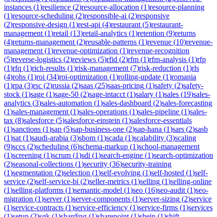
instances
(
1
)
resilience
(
2
)
resource-allocation
(
1
)
resource-planning
(
1
)
resource-scheduling
(
2
)
responsible-ai
(
2
)
responsive
(
2
)
responsive-design
(
1
)
rest-api
(
4
)
restaurant
(
5
)
restaurant-
management
(
1
)
retail
(
13
)
retail-analytics
(
1
)
retention
(
9
)
returns
(
4
)
returns-management
(
2
)
reusable-patterns
(
1
)
revenue
(
10
)
revenue-
management
(
1
)
revenue-optimization
(
1
)
revenue-recognition
(
5
)
reverse-logistics
(
2
)
reviews
(
5
)
rfid
(
2
)
rfm
(
1
)
rfm-analysis
(
1
)
rfp
(
1
)
rfq
(
1
)
rich-results
(
1
)
risk-management
(
7
)
risk-reduction
(
1
)
rls
(
4
)
rohs
(
1
)
roi
(
34
)
roi-optimization
(
1
)
rolling-update
(
1
)
romania
(
1
)
rpa
(
3
)
rsc
(
2
)
russia
(
2
)
saas
(
25
)
saas-pricing
(
1
)
safety
(
2
)
safety-
stock
(
1
)
sage
(
1
)
sage-50
(
2
)
sage-intacct
(
1
)
salary
(
1
)
sales
(
19
)
sales-
analytics
(
3
)
sales-automation
(
1
)
sales-dashboard
(
2
)
sales-forecasting
(
1
)
sales-management
(
1
)
sales-operations
(
1
)
sales-pipeline
(
1
)
sales-
tax
(
8
)
salesforce
(
5
)
salesforce-einstein
(
1
)
salesforce-essentials
(
1
)
sanctions
(
1
)
sap
(
5
)
sap-business-one
(
2
)
sap-hana
(
1
)
sars
(
2
)
sasb
(
1
)
sat
(
1
)
saudi-arabia
(
3
)
sbom
(
1
)
scada
(
1
)
scalability
(
3
)
scaling
(
9
)
sccs
(
2
)
scheduling
(
6
)
schema-markup
(
1
)
school-management
(
1
)
screening
(
1
)
scrum
(
1
)
sdi
(
1
)
search-engine
(
1
)
search-optimization
(
2
)
seasonal-collections
(
1
)
security
(
36
)
security-training
(
1
)
segmentation
(
2
)
selection
(
1
)
self-evolving
(
1
)
self-hosted
(
1
)
self-
service
(
2
)
self-service-bi
(
2
)
seller-metrics
(
1
)
selling
(
1
)
selling-online
(
1
)
selling-platforms
(
1
)
semantic-model
(
1
)
seo
(
16
)
seo-audit
(
1
)
seo-
migration
(
1
)
server
(
1
)
server-components
(
1
)
server-sizing
(
2
)
service
(
1
)
service-contracts
(
1
)
service-efficiency
(
1
)
service-firms
(
1
)
services
(
1
)
setup
(
2
)
sgk
(
1
)
sharding
(
1
)
sharepoint
(
1
)
shein
(
1
)
shift-