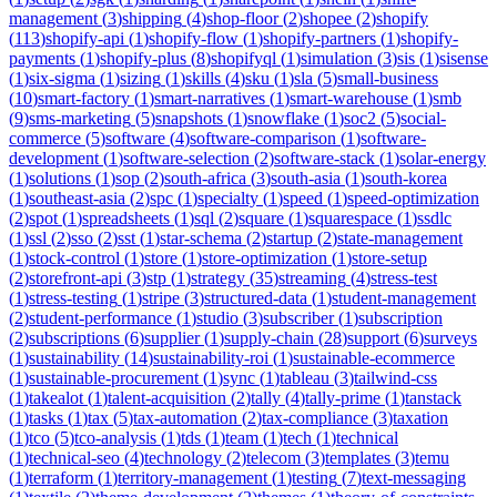
management
(
3
)
shipping
(
4
)
shop-floor
(
2
)
shopee
(
2
)
shopify
(
113
)
shopify-api
(
1
)
shopify-flow
(
1
)
shopify-partners
(
1
)
shopify-
payments
(
1
)
shopify-plus
(
8
)
shopifyql
(
1
)
simulation
(
3
)
sis
(
1
)
sisense
(
1
)
six-sigma
(
1
)
sizing
(
1
)
skills
(
4
)
sku
(
1
)
sla
(
5
)
small-business
(
10
)
smart-factory
(
1
)
smart-narratives
(
1
)
smart-warehouse
(
1
)
smb
(
9
)
sms-marketing
(
5
)
snapshots
(
1
)
snowflake
(
1
)
soc2
(
5
)
social-
commerce
(
5
)
software
(
4
)
software-comparison
(
1
)
software-
development
(
1
)
software-selection
(
2
)
software-stack
(
1
)
solar-energy
(
1
)
solutions
(
1
)
sop
(
2
)
south-africa
(
3
)
south-asia
(
1
)
south-korea
(
1
)
southeast-asia
(
2
)
spc
(
1
)
specialty
(
1
)
speed
(
1
)
speed-optimization
(
2
)
spot
(
1
)
spreadsheets
(
1
)
sql
(
2
)
square
(
1
)
squarespace
(
1
)
ssdlc
(
1
)
ssl
(
2
)
sso
(
2
)
sst
(
1
)
star-schema
(
2
)
startup
(
2
)
state-management
(
1
)
stock-control
(
1
)
store
(
1
)
store-optimization
(
1
)
store-setup
(
2
)
storefront-api
(
3
)
stp
(
1
)
strategy
(
35
)
streaming
(
4
)
stress-test
(
1
)
stress-testing
(
1
)
stripe
(
3
)
structured-data
(
1
)
student-management
(
2
)
student-performance
(
1
)
studio
(
3
)
subscriber
(
1
)
subscription
(
2
)
subscriptions
(
6
)
supplier
(
1
)
supply-chain
(
28
)
support
(
6
)
surveys
(
1
)
sustainability
(
14
)
sustainability-roi
(
1
)
sustainable-ecommerce
(
1
)
sustainable-procurement
(
1
)
sync
(
1
)
tableau
(
3
)
tailwind-css
(
1
)
takealot
(
1
)
talent-acquisition
(
2
)
tally
(
4
)
tally-prime
(
1
)
tanstack
(
1
)
tasks
(
1
)
tax
(
5
)
tax-automation
(
2
)
tax-compliance
(
3
)
taxation
(
1
)
tco
(
5
)
tco-analysis
(
1
)
tds
(
1
)
team
(
1
)
tech
(
1
)
technical
(
1
)
technical-seo
(
4
)
technology
(
2
)
telecom
(
3
)
templates
(
3
)
temu
(
1
)
terraform
(
1
)
territory-management
(
1
)
testing
(
7
)
text-messaging