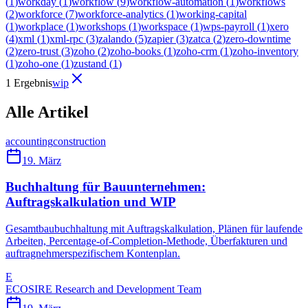
(
1
)
workday
(
1
)
workflow
(
9
)
workflow-automation
(
1
)
workflows
(
2
)
workforce
(
7
)
workforce-analytics
(
1
)
working-capital
(
1
)
workplace
(
1
)
workshops
(
1
)
workspace
(
1
)
wps-payroll
(
1
)
xero
(
4
)
xml
(
1
)
xml-rpc
(
3
)
zalando
(
5
)
zapier
(
3
)
zatca
(
2
)
zero-downtime
(
2
)
zero-trust
(
3
)
zoho
(
2
)
zoho-books
(
1
)
zoho-crm
(
1
)
zoho-inventory
(
1
)
zoho-one
(
1
)
zustand
(
1
)
1 Ergebnis
wip
Alle Artikel
accounting
construction
19. März
Buchhaltung für Bauunternehmen:
Auftragskalkulation und WIP
Gesamtbaubuchhaltung mit Auftragskalkulation, Plänen für laufende
Arbeiten, Percentage-of-Completion-Methode, Überfakturen und
auftragnehmerspezifischem Kontenplan.
E
ECOSIRE Research and Development Team