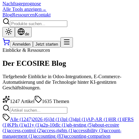
Nachfrageprognose
Alle Tools anzeigen
→
Blog
Ressourcen
Kontakt
de
Anmelden
Jetzt starten
Einblicke & Ressourcen
Der ECOSIRE Blog
Tiefgehende Einblicke in Odoo-Integrationen, E-Commerce-
Automatisierung und die Technologie hinter KI-gestützten
Geschäftslösungen.
1247
Artikel
1635
Themen
Alle (1247)
2026
(
6
)
3d
(
1
)
3pl
(
3
)
4pl
(
1
)
AP-AR
(
1
)
HR
(
1
)
IFRS
(
1
)
KPIs
(
1
)
a11y
(
1
)
a2p-10dlc
(
1
)
ab-testing
(
5
)
about-ecosire
(
1
)
access-control
(
2
)
access-rights
(
1
)
accessibility
(
3
)
account-
management
(
1
)
accounting
(
83
)
accounting-comparison