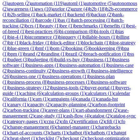
(
3
)
autogen
(
2
)
automation
(
119
)
automl
(
1
)
automotive
(
5
)
autonomous
(
2
)
awareness
(
1
)
aws
(
10
)
axelor
(
2
)
azure
(
4
)
b2b
(
18
)
b2b-ecommerce
(
1
)
b2b-selling
(
1
)
back-market
(
1
)
backend
(
6
)
backup
(
2
)
bank-
reconciliation
(
1
)
barcode
(
1
)
bas
(
1
)
batch-processing
(
1
)
batch-
tracking
(
2
)
bcrs
(
1
)
beauty
(
1
)
bee
(
1
)
benchmarks
(
1
)
benefits
(
1
)
best-
of-breed
(
1
)
best-practices
(
6
)
bi-comparison
(
8
)
bi-tools
(
1
)
bias
(
1
)
big-4
(
1
)
bigcommerce
(
3
)
bigquery
(
1
)
billable-hours
(
1
)
billing
(
7
)
bir
(
1
)
black-friday
(
1
)
block-editor
(
1
)
blockchain
(
1
)
blog-strategy
(
1
)
blue-green
(
1
)
bmf
(
1
)
bom
(
2
)
booking
(
5
)
bookkeeping
(
9
)
bpa
(
1
)
bpm
(
1
)
brand
(
2
)
branding
(
1
)
brazil
(
2
)
breach-notification
(
1
)
bss
(
1
)
budget
(
3
)
budgeting
(
6
)
build-vs-buy
(
3
)
business
(
13
)
business
software
(
1
)
business-apps
(
1
)
business-automation
(
1
)
business-case
(
2
)
business-continuity
(
2
)
business-growth
(
1
)
business-intelligence
(
26
)
business-one
(
1
)
business-operations
(
1
)
business-plan
(
1
)
business-process
(
8
)
business-processes
(
1
)
business-software
(
1
)
business-strategy
(
12
)
business-tools
(
2
)
buyer-portal
(
1
)
buyers-
guide
(
1
)
caching
(
6
)
calculation-groups
(
1
)
calculators
(
1
)
calendar
(
3
)
california
(
1
)
cam
(
1
)
campaigns
(
4
)
canada
(
1
)
canada-hst
(
1
)
canary
(
1
)
capacity
(
2
)
capacity-planning
(
2
)
carbon-footprint
(
2
)
carbon-tracking
(
3
)
career-plans
(
1
)
cart-abandonment
(
2
)
case-
management
(
2
)
case-study
(
11
)
cash-flow
(
4
)
catalog
(
2
)
catalog-sync
(
1
)
category-pages
(
1
)
ccpa
(
2
)
cdn
(
2
)
certification
(
2
)
cfdi
(
1
)
cfo
(
2
)
change-management
(
6
)
channel-manager
(
1
)
chargebacks
(
1
)
chart-of-accounts
(
3
)
charts
(
1
)
chatbot
(
6
)
chatbots
(
1
)
chatgpt
(
2
)
cheat-sheet
(
1
)
checklist
(
7
)
checkout
(
2
)
checkout-optimization