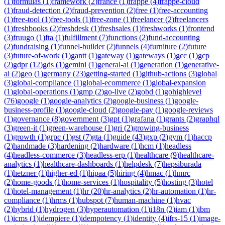
(
1
)
formulas
(
1
)
framework
(
2
)
france
(
1
)
frappe
(
4
)
frappe-cloud
(
1
)
fraud-detection
(
2
)
fraud-prevention
(
2
)
free
(
1
)
free-accounting
(
1
)
free-tool
(
1
)
free-tools
(
1
)
free-zone
(
1
)
freelancer
(
2
)
freelancers
(
1
)
freshbooks
(
2
)
freshdesk
(
1
)
freshsales
(
1
)
freshworks
(
1
)
frontend
(
3
)
fruugo
(
1
)
fta
(
1
)
fulfillment
(
7
)
functions
(
2
)
fund-accounting
(
2
)
fundraising
(
1
)
funnel-builder
(
2
)
funnels
(
4
)
furniture
(
2
)
future
(
3
)
future-of-work
(
1
)
gantt
(
1
)
gateway
(
1
)
gateways
(
1
)
gcc
(
1
)
gcp
(
2
)
gdpr
(
12
)
gds
(
1
)
gemini
(
1
)
general-ai
(
1
)
generation
(
1
)
generative-
ai
(
2
)
geo
(
1
)
germany
(
23
)
getting-started
(
1
)
github-actions
(
3
)
global
(
3
)
global-compliance
(
1
)
global-ecommerce
(
1
)
global-expansion
(
1
)
global-operations
(
1
)
gmp
(
2
)
go-live
(
2
)
gobd
(
1
)
gohighlevel
(
76
)
google
(
1
)
google-analytics
(
2
)
google-business
(
1
)
google-
business-profile
(
1
)
google-cloud
(
2
)
google-pay
(
1
)
google-reviews
(
1
)
governance
(
8
)
government
(
3
)
gpt
(
1
)
grafana
(
1
)
grants
(
2
)
graphql
(
3
)
green-it
(
1
)
green-warehouse
(
1
)
gri
(
2
)
growing-business
(
1
)
growth
(
1
)
grpc
(
1
)
gst
(
7
)
gta
(
1
)
guide
(
43
)
gxp
(
2
)
gym
(
1
)
haccp
(
2
)
handmade
(
3
)
hardening
(
2
)
hardware
(
1
)
hcm
(
1
)
headless
(
4
)
headless-commerce
(
3
)
headless-erp
(
1
)
healthcare
(
9
)
healthcare-
analytics
(
1
)
healthcare-dashboards
(
1
)
helpdesk
(
7
)
hepsiburada
(
1
)
hetzner
(
1
)
higher-ed
(
1
)
hipaa
(
5
)
hiring
(
4
)
hmac
(
1
)
hmrc
(
2
)
home-goods
(
1
)
home-services
(
1
)
hospitality
(
5
)
hosting
(
3
)
hotel
(
1
)
hotel-management
(
1
)
hr
(
20
)
hr-analytics
(
2
)
hr-automation
(
1
)
hr-
compliance
(
1
)
hrms
(
1
)
hubspot
(
7
)
human-machine
(
1
)
hvac
(
2
)
hybrid
(
1
)
hydrogen
(
3
)
hyperautomation
(
1
)
i18n
(
2
)
iam
(
1
)
ibm
(
1
)
icms
(
1
)
idempiere
(
1
)
idempotency
(
1
)
identity
(
4
)
ifrs-15
(
1
)
image-