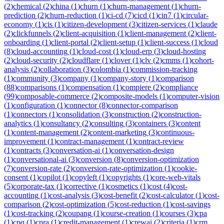
(
2
)
chemical
(
2
)
china
(
1
)
churn
(
1
)
churn-management
(
1
)
churn-
prediction
(
2
)
churn-reduction
(
1
)
ci-cd
(
7
)
cicd
(
1
)
cin7
(
1
)
circular-
economy
(
1
)
cis
(
1
)
citizen-development
(
3
)
citizen-services
(
1
)
claude
(
2
)
clickfunnels
(
2
)
client-acquisition
(
1
)
client-management
(
2
)
client-
onboarding
(
1
)
client-portal
(
2
)
client-setup
(
1
)
client-success
(
1
)
cloud
(
8
)
cloud-accounting
(
1
)
cloud-cost
(
1
)
cloud-erp
(
3
)
cloud-hosting
(
2
)
cloud-security
(
2
)
cloudflare
(
1
)
clover
(
1
)
clv
(
2
)
cmms
(
1
)
cohort-
analysis
(
2
)
collaboration
(
3
)
colombia
(
1
)
commission-tracking
(
1
)
community
(
3
)
company
(
1
)
company-story
(
1
)
comparison
(
88
)
comparisons
(
1
)
compensation
(
1
)
compiere
(
2
)
compliance
(
99
)
composable-commerce
(
2
)
composite-models
(
1
)
computer-vision
(
1
)
configuration
(
1
)
connector
(
8
)
connector-comparison
(
1
)
connectors
(
1
)
consolidation
(
3
)
construction
(
2
)
construction-
analytics
(
1
)
consultancy
(
2
)
consulting
(
3
)
containers
(
3
)
content
(
1
)
content-management
(
2
)
content-marketing
(
3
)
continuous-
improvement
(
1
)
contract-management
(
1
)
contract-review
(
1
)
contracts
(
3
)
conversation-ai
(
1
)
conversation-design
(
1
)
conversational-ai
(
3
)
conversion
(
8
)
conversion-optimization
(
7
)
conversion-rate
(
2
)
conversion-rate-optimization
(
1
)
cookie-
consent
(
1
)
copilot
(
1
)
copyleft
(
1
)
copyrights
(
1
)
core-web-vitals
(
5
)
corporate-tax
(
1
)
corrective
(
1
)
cosmetics
(
1
)
cost
(
4
)
cost-
accounting
(
1
)
cost-analysis
(
3
)
cost-benefit
(
2
)
cost-calculator
(
1
)
cost-
comparison
(
2
)
cost-optimization
(
5
)
cost-reduction
(
1
)
cost-savings
(
1
)
cost-tracking
(
2
)
coupang
(
1
)
course-creation
(
1
)
courses
(
3
)
cpa
(
1
)
cpq
(
1
)
cpra
(
1
)
credit-management
(
1
)
crewai
(
2
)
criteria
(
1
)
crm