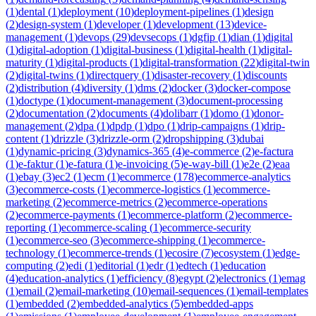
(
1
)
dental
(
1
)
deployment
(
10
)
deployment-pipelines
(
1
)
design
(
2
)
design-system
(
1
)
developer
(
1
)
development
(
13
)
device-
management
(
1
)
devops
(
29
)
devsecops
(
1
)
dgfip
(
1
)
dian
(
1
)
digital
(
1
)
digital-adoption
(
1
)
digital-business
(
1
)
digital-health
(
1
)
digital-
maturity
(
1
)
digital-products
(
1
)
digital-transformation
(
22
)
digital-twin
(
2
)
digital-twins
(
1
)
directquery
(
1
)
disaster-recovery
(
1
)
discounts
(
2
)
distribution
(
4
)
diversity
(
1
)
dms
(
2
)
docker
(
3
)
docker-compose
(
1
)
doctype
(
1
)
document-management
(
3
)
document-processing
(
2
)
documentation
(
2
)
documents
(
4
)
dolibarr
(
1
)
domo
(
1
)
donor-
management
(
2
)
dpa
(
1
)
dpdp
(
1
)
dpo
(
1
)
drip-campaigns
(
1
)
drip-
content
(
1
)
drizzle
(
3
)
drizzle-orm
(
2
)
dropshipping
(
3
)
dubai
(
1
)
dynamic-pricing
(
3
)
dynamics-365
(
4
)
e-commerce
(
2
)
e-factura
(
1
)
e-faktur
(
1
)
e-fatura
(
1
)
e-invoicing
(
5
)
e-way-bill
(
1
)
e2e
(
2
)
eaa
(
1
)
ebay
(
3
)
ec2
(
1
)
ecm
(
1
)
ecommerce
(
178
)
ecommerce-analytics
(
3
)
ecommerce-costs
(
1
)
ecommerce-logistics
(
1
)
ecommerce-
marketing
(
2
)
ecommerce-metrics
(
2
)
ecommerce-operations
(
2
)
ecommerce-payments
(
1
)
ecommerce-platform
(
2
)
ecommerce-
reporting
(
1
)
ecommerce-scaling
(
1
)
ecommerce-security
(
1
)
ecommerce-seo
(
3
)
ecommerce-shipping
(
1
)
ecommerce-
technology
(
1
)
ecommerce-trends
(
1
)
ecosire
(
7
)
ecosystem
(
1
)
edge-
computing
(
2
)
edi
(
1
)
editorial
(
1
)
edr
(
1
)
edtech
(
1
)
education
(
4
)
education-analytics
(
1
)
efficiency
(
8
)
egypt
(
2
)
electronics
(
1
)
emag
(
1
)
email
(
2
)
email-marketing
(
10
)
email-sequences
(
1
)
email-templates
(
1
)
embedded
(
2
)
embedded-analytics
(
5
)
embedded-apps