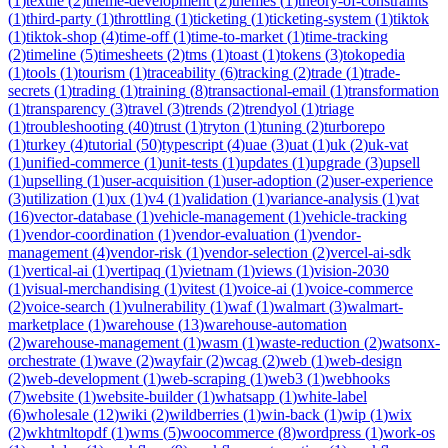
(
1
)
textile
(
2
)
theme-development
(
2
)
themes
(
1
)
theory-of-constraints
(
1
)
third-party
(
1
)
throttling
(
1
)
ticketing
(
1
)
ticketing-system
(
1
)
tiktok
(
1
)
tiktok-shop
(
4
)
time-off
(
1
)
time-to-market
(
1
)
time-tracking
(
2
)
timeline
(
5
)
timesheets
(
2
)
tms
(
1
)
toast
(
1
)
tokens
(
3
)
tokopedia
(
1
)
tools
(
1
)
tourism
(
1
)
traceability
(
6
)
tracking
(
2
)
trade
(
1
)
trade-
secrets
(
1
)
trading
(
1
)
training
(
8
)
transactional-email
(
1
)
transformation
(
1
)
transparency
(
3
)
travel
(
3
)
trends
(
2
)
trendyol
(
1
)
triage
(
1
)
troubleshooting
(
40
)
trust
(
1
)
tryton
(
1
)
tuning
(
2
)
turborepo
(
1
)
turkey
(
4
)
tutorial
(
50
)
typescript
(
4
)
uae
(
3
)
uat
(
1
)
uk
(
2
)
uk-vat
(
1
)
unified-commerce
(
1
)
unit-tests
(
1
)
updates
(
1
)
upgrade
(
3
)
upsell
(
1
)
upselling
(
1
)
user-acquisition
(
1
)
user-adoption
(
2
)
user-experience
(
3
)
utilization
(
1
)
ux
(
1
)
v4
(
1
)
validation
(
1
)
variance-analysis
(
1
)
vat
(
16
)
vector-database
(
1
)
vehicle-management
(
1
)
vehicle-tracking
(
1
)
vendor-coordination
(
1
)
vendor-evaluation
(
1
)
vendor-
management
(
4
)
vendor-risk
(
1
)
vendor-selection
(
2
)
vercel-ai-sdk
(
1
)
vertical-ai
(
1
)
vertipaq
(
1
)
vietnam
(
1
)
views
(
1
)
vision-2030
(
1
)
visual-merchandising
(
1
)
vitest
(
1
)
voice-ai
(
1
)
voice-commerce
(
2
)
voice-search
(
1
)
vulnerability
(
1
)
waf
(
1
)
walmart
(
3
)
walmart-
marketplace
(
1
)
warehouse
(
13
)
warehouse-automation
(
2
)
warehouse-management
(
1
)
wasm
(
1
)
waste-reduction
(
2
)
watsonx-
orchestrate
(
1
)
wave
(
2
)
wayfair
(
2
)
wcag
(
2
)
web
(
1
)
web-design
(
2
)
web-development
(
1
)
web-scraping
(
1
)
web3
(
1
)
webhooks
(
7
)
website
(
1
)
website-builder
(
1
)
whatsapp
(
1
)
white-label
(
6
)
wholesale
(
12
)
wiki
(
2
)
wildberries
(
1
)
win-back
(
1
)
wip
(
1
)
wix
(
2
)
wkhtmltopdf
(
1
)
wms
(
5
)
woocommerce
(
8
)
wordpress
(
1
)
work-os