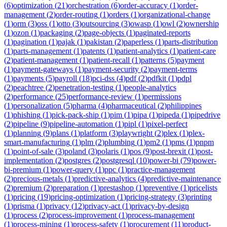
(
6
)
optimization
(
21
)
orchestration
(
6
)
order-accuracy
(
1
)
order-
management
(
2
)
order-routing
(
1
)
orders
(
1
)
organizational-change
(
1
)
orm
(
3
)
oss
(
1
)
otto
(
3
)
outsourcing
(
3
)
owasp
(
1
)
owl
(
2
)
ownership
(
1
)
ozon
(
1
)
packaging
(
2
)
page-objects
(
1
)
paginated-reports
(
1
)
pagination
(
1
)
pajak
(
1
)
pakistan
(
2
)
paperless
(
1
)
parts-distribution
(
1
)
parts-management
(
1
)
patents
(
1
)
patient-analytics
(
1
)
patient-care
(
2
)
patient-management
(
1
)
patient-recall
(
1
)
patterns
(
5
)
payment
(
1
)
payment-gateways
(
1
)
payment-security
(
2
)
payment-terms
(
1
)
payments
(
5
)
payroll
(
18
)
pci-dss
(
4
)
pdf
(
2
)
pdfkit
(
1
)
pdpl
(
2
)
peachtree
(
2
)
penetration-testing
(
1
)
people-analytics
(
2
)
performance
(
25
)
performance-review
(
1
)
permissions
(
1
)
personalization
(
5
)
pharma
(
4
)
pharmaceutical
(
2
)
philippines
(
1
)
phishing
(
1
)
pick-pack-ship
(
1
)
pim
(
1
)
pipa
(
1
)
pipeda
(
1
)
pipedrive
(
2
)
pipeline
(
9
)
pipeline-automation
(
1
)
pipl
(
1
)
pixel-perfect
(
1
)
planning
(
9
)
plans
(
1
)
platform
(
3
)
playwright
(
2
)
plex
(
1
)
plex-
smart-manufacturing
(
1
)
plm
(
2
)
plumbing
(
1
)
pm2
(
1
)
pms
(
1
)
pnpm
(
1
)
point-of-sale
(
3
)
poland
(
3
)
polaris
(
1
)
pos
(
9
)
post-brexit
(
1
)
post-
implementation
(
2
)
postgres
(
2
)
postgresql
(
10
)
power-bi
(
79
)
power-
bi-premium
(
1
)
power-query
(
1
)
ppc
(
1
)
practice-management
(
2
)
precious-metals
(
1
)
predictive-analytics
(
4
)
predictive-maintenance
(
2
)
premium
(
2
)
preparation
(
1
)
prestashop
(
1
)
preventive
(
1
)
pricelists
(
1
)
pricing
(
19
)
pricing-optimization
(
1
)
pricing-strategy
(
3
)
printing
(
1
)
prisma
(
1
)
privacy
(
12
)
privacy-act
(
1
)
privacy-by-design
(
1
)
process
(
2
)
process-improvement
(
1
)
process-management
(
1
)
process-mining
(
1
)
process-safety
(
1
)
procurement
(
11
)
product-