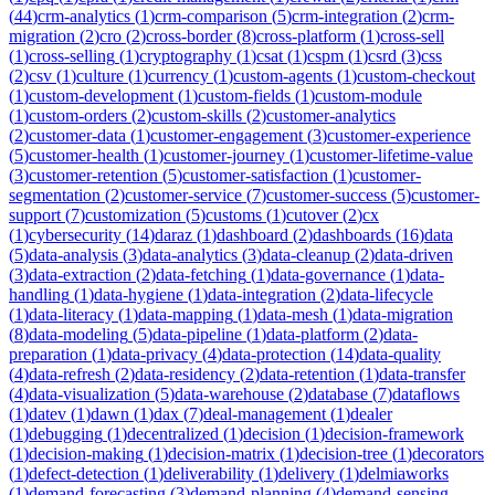
(
44
)
crm-analytics
(
1
)
crm-comparison
(
5
)
crm-integration
(
2
)
crm-
migration
(
2
)
cro
(
2
)
cross-border
(
8
)
cross-platform
(
1
)
cross-sell
(
1
)
cross-selling
(
1
)
cryptography
(
1
)
csat
(
1
)
cspm
(
1
)
csrd
(
3
)
css
(
2
)
csv
(
1
)
culture
(
1
)
currency
(
1
)
custom-agents
(
1
)
custom-checkout
(
1
)
custom-development
(
1
)
custom-fields
(
1
)
custom-module
(
1
)
custom-orders
(
2
)
custom-skills
(
2
)
customer-analytics
(
2
)
customer-data
(
1
)
customer-engagement
(
3
)
customer-experience
(
5
)
customer-health
(
1
)
customer-journey
(
1
)
customer-lifetime-value
(
3
)
customer-retention
(
5
)
customer-satisfaction
(
1
)
customer-
segmentation
(
2
)
customer-service
(
7
)
customer-success
(
5
)
customer-
support
(
7
)
customization
(
5
)
customs
(
1
)
cutover
(
2
)
cx
(
1
)
cybersecurity
(
14
)
daraz
(
1
)
dashboard
(
2
)
dashboards
(
16
)
data
(
5
)
data-analysis
(
3
)
data-analytics
(
3
)
data-cleanup
(
2
)
data-driven
(
3
)
data-extraction
(
2
)
data-fetching
(
1
)
data-governance
(
1
)
data-
handling
(
1
)
data-hygiene
(
1
)
data-integration
(
2
)
data-lifecycle
(
1
)
data-literacy
(
1
)
data-mapping
(
1
)
data-mesh
(
1
)
data-migration
(
8
)
data-modeling
(
5
)
data-pipeline
(
1
)
data-platform
(
2
)
data-
preparation
(
1
)
data-privacy
(
4
)
data-protection
(
14
)
data-quality
(
4
)
data-refresh
(
2
)
data-residency
(
2
)
data-retention
(
1
)
data-transfer
(
4
)
data-visualization
(
5
)
data-warehouse
(
2
)
database
(
7
)
dataflows
(
1
)
datev
(
1
)
dawn
(
1
)
dax
(
7
)
deal-management
(
1
)
dealer
(
1
)
debugging
(
1
)
decentralized
(
1
)
decision
(
1
)
decision-framework
(
1
)
decision-making
(
1
)
decision-matrix
(
1
)
decision-tree
(
1
)
decorators
(
1
)
defect-detection
(
1
)
deliverability
(
1
)
delivery
(
1
)
delmiaworks
(
1
)
demand-forecasting
(
3
)
demand-planning
(
4
)
demand-sensing