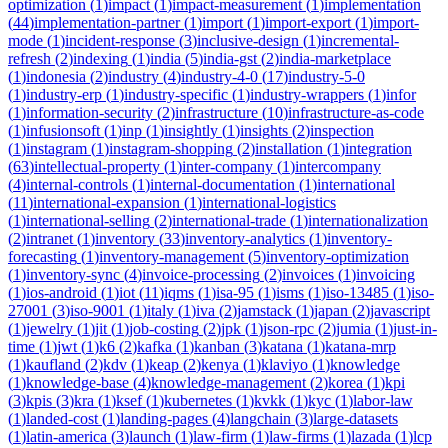
optimization
(
1
)
impact
(
1
)
impact-measurement
(
1
)
implementation
(
44
)
implementation-partner
(
1
)
import
(
1
)
import-export
(
1
)
import-
mode
(
1
)
incident-response
(
3
)
inclusive-design
(
1
)
incremental-
refresh
(
2
)
indexing
(
1
)
india
(
5
)
india-gst
(
2
)
india-marketplace
(
1
)
indonesia
(
2
)
industry
(
4
)
industry-4-0
(
17
)
industry-5-0
(
1
)
industry-erp
(
1
)
industry-specific
(
1
)
industry-wrappers
(
1
)
infor
(
1
)
information-security
(
2
)
infrastructure
(
10
)
infrastructure-as-code
(
1
)
infusionsoft
(
1
)
inp
(
1
)
insightly
(
1
)
insights
(
2
)
inspection
(
1
)
instagram
(
1
)
instagram-shopping
(
2
)
installation
(
1
)
integration
(
63
)
intellectual-property
(
1
)
inter-company
(
1
)
intercompany
(
4
)
internal-controls
(
1
)
internal-documentation
(
1
)
international
(
11
)
international-expansion
(
1
)
international-logistics
(
1
)
international-selling
(
2
)
international-trade
(
1
)
internationalization
(
2
)
intranet
(
1
)
inventory
(
33
)
inventory-analytics
(
1
)
inventory-
forecasting
(
1
)
inventory-management
(
5
)
inventory-optimization
(
1
)
inventory-sync
(
4
)
invoice-processing
(
2
)
invoices
(
1
)
invoicing
(
1
)
ios-android
(
1
)
iot
(
11
)
iqms
(
1
)
isa-95
(
1
)
isms
(
1
)
iso-13485
(
1
)
iso-
27001
(
3
)
iso-9001
(
1
)
italy
(
1
)
iva
(
2
)
jamstack
(
1
)
japan
(
2
)
javascript
(
1
)
jewelry
(
1
)
jit
(
1
)
job-costing
(
2
)
jpk
(
1
)
json-rpc
(
2
)
jumia
(
1
)
just-in-
time
(
1
)
jwt
(
1
)
k6
(
2
)
kafka
(
1
)
kanban
(
3
)
katana
(
1
)
katana-mrp
(
1
)
kaufland
(
2
)
kdv
(
1
)
keap
(
2
)
kenya
(
1
)
klaviyo
(
1
)
knowledge
(
1
)
knowledge-base
(
4
)
knowledge-management
(
2
)
korea
(
1
)
kpi
(
3
)
kpis
(
3
)
kra
(
1
)
ksef
(
1
)
kubernetes
(
1
)
kvkk
(
1
)
kyc
(
1
)
labor-law
(
1
)
landed-cost
(
1
)
landing-pages
(
4
)
langchain
(
3
)
large-datasets
(
1
)
latin-america
(
3
)
launch
(
1
)
law-firm
(
1
)
law-firms
(
1
)
lazada
(
1
)
lcp