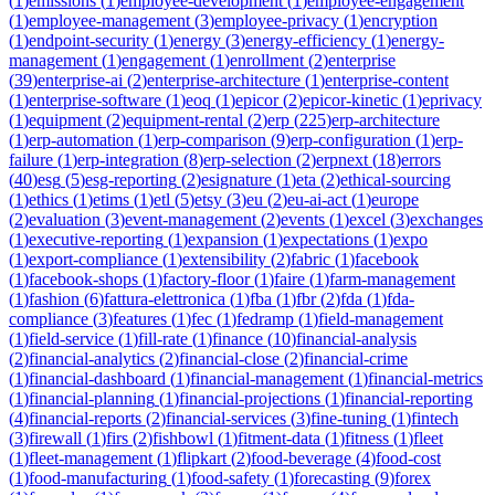
(
1
)
emissions
(
1
)
employee-development
(
1
)
employee-engagement
(
1
)
employee-management
(
3
)
employee-privacy
(
1
)
encryption
(
1
)
endpoint-security
(
1
)
energy
(
3
)
energy-efficiency
(
1
)
energy-
management
(
1
)
engagement
(
1
)
enrollment
(
2
)
enterprise
(
39
)
enterprise-ai
(
2
)
enterprise-architecture
(
1
)
enterprise-content
(
1
)
enterprise-software
(
1
)
eoq
(
1
)
epicor
(
2
)
epicor-kinetic
(
1
)
eprivacy
(
1
)
equipment
(
2
)
equipment-rental
(
2
)
erp
(
225
)
erp-architecture
(
1
)
erp-automation
(
1
)
erp-comparison
(
9
)
erp-configuration
(
1
)
erp-
failure
(
1
)
erp-integration
(
8
)
erp-selection
(
2
)
erpnext
(
18
)
errors
(
40
)
esg
(
5
)
esg-reporting
(
2
)
esignature
(
1
)
eta
(
2
)
ethical-sourcing
(
1
)
ethics
(
1
)
etims
(
1
)
etl
(
5
)
etsy
(
3
)
eu
(
2
)
eu-ai-act
(
1
)
europe
(
2
)
evaluation
(
3
)
event-management
(
2
)
events
(
1
)
excel
(
3
)
exchanges
(
1
)
executive-reporting
(
1
)
expansion
(
1
)
expectations
(
1
)
expo
(
1
)
export-compliance
(
1
)
extensibility
(
2
)
fabric
(
1
)
facebook
(
1
)
facebook-shops
(
1
)
factory-floor
(
1
)
faire
(
1
)
farm-management
(
1
)
fashion
(
6
)
fattura-elettronica
(
1
)
fba
(
1
)
fbr
(
2
)
fda
(
1
)
fda-
compliance
(
3
)
features
(
1
)
fec
(
1
)
fedramp
(
1
)
field-management
(
1
)
field-service
(
1
)
fill-rate
(
1
)
finance
(
10
)
financial-analysis
(
2
)
financial-analytics
(
2
)
financial-close
(
2
)
financial-crime
(
1
)
financial-dashboard
(
1
)
financial-management
(
1
)
financial-metrics
(
1
)
financial-planning
(
1
)
financial-projections
(
1
)
financial-reporting
(
4
)
financial-reports
(
2
)
financial-services
(
3
)
fine-tuning
(
1
)
fintech
(
3
)
firewall
(
1
)
firs
(
2
)
fishbowl
(
1
)
fitment-data
(
1
)
fitness
(
1
)
fleet
(
1
)
fleet-management
(
1
)
flipkart
(
2
)
food-beverage
(
4
)
food-cost
(
1
)
food-manufacturing
(
1
)
food-safety
(
1
)
forecasting
(
9
)
forex