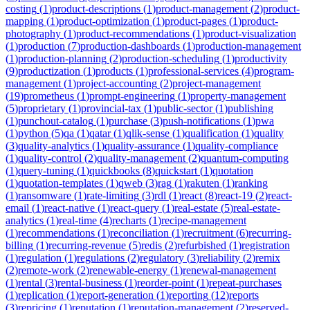
costing
(
1
)
product-descriptions
(
1
)
product-management
(
2
)
product-
mapping
(
1
)
product-optimization
(
1
)
product-pages
(
1
)
product-
photography
(
1
)
product-recommendations
(
1
)
product-visualization
(
1
)
production
(
7
)
production-dashboards
(
1
)
production-management
(
1
)
production-planning
(
2
)
production-scheduling
(
1
)
productivity
(
9
)
productization
(
1
)
products
(
1
)
professional-services
(
4
)
program-
management
(
1
)
project-accounting
(
2
)
project-management
(
19
)
prometheus
(
1
)
prompt-engineering
(
1
)
property-management
(
5
)
proprietary
(
1
)
provincial-tax
(
1
)
public-sector
(
1
)
publishing
(
1
)
punchout-catalog
(
1
)
purchase
(
3
)
push-notifications
(
1
)
pwa
(
1
)
python
(
5
)
qa
(
1
)
qatar
(
1
)
qlik-sense
(
1
)
qualification
(
1
)
quality
(
3
)
quality-analytics
(
1
)
quality-assurance
(
1
)
quality-compliance
(
1
)
quality-control
(
2
)
quality-management
(
2
)
quantum-computing
(
1
)
query-tuning
(
1
)
quickbooks
(
8
)
quickstart
(
1
)
quotation
(
1
)
quotation-templates
(
1
)
qweb
(
3
)
rag
(
1
)
rakuten
(
1
)
ranking
(
1
)
ransomware
(
1
)
rate-limiting
(
3
)
rdl
(
1
)
react
(
8
)
react-19
(
2
)
react-
email
(
1
)
react-native
(
1
)
react-query
(
1
)
real-estate
(
5
)
real-estate-
analytics
(
1
)
real-time
(
4
)
recharts
(
1
)
recipe-management
(
1
)
recommendations
(
1
)
reconciliation
(
1
)
recruitment
(
6
)
recurring-
billing
(
1
)
recurring-revenue
(
5
)
redis
(
2
)
refurbished
(
1
)
registration
(
1
)
regulation
(
1
)
regulations
(
2
)
regulatory
(
3
)
reliability
(
2
)
remix
(
2
)
remote-work
(
2
)
renewable-energy
(
1
)
renewal-management
(
1
)
rental
(
3
)
rental-business
(
1
)
reorder-point
(
1
)
repeat-purchases
(
1
)
replication
(
1
)
report-generation
(
1
)
reporting
(
12
)
reports
(
3
)
repricing
(
1
)
reputation
(
1
)
reputation-management
(
2
)
reserved-