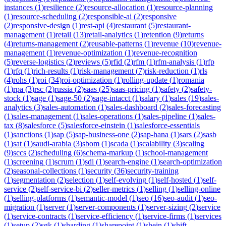
instances
(
1
)
resilience
(
2
)
resource-allocation
(
1
)
resource-planning
(
1
)
resource-scheduling
(
2
)
responsible-ai
(
2
)
responsive
(
2
)
responsive-design
(
1
)
rest-api
(
4
)
restaurant
(
5
)
restaurant-
management
(
1
)
retail
(
13
)
retail-analytics
(
1
)
retention
(
9
)
returns
(
4
)
returns-management
(
2
)
reusable-patterns
(
1
)
revenue
(
10
)
revenue-
management
(
1
)
revenue-optimization
(
1
)
revenue-recognition
(
5
)
reverse-logistics
(
2
)
reviews
(
5
)
rfid
(
2
)
rfm
(
1
)
rfm-analysis
(
1
)
rfp
(
1
)
rfq
(
1
)
rich-results
(
1
)
risk-management
(
7
)
risk-reduction
(
1
)
rls
(
4
)
rohs
(
1
)
roi
(
34
)
roi-optimization
(
1
)
rolling-update
(
1
)
romania
(
1
)
rpa
(
3
)
rsc
(
2
)
russia
(
2
)
saas
(
25
)
saas-pricing
(
1
)
safety
(
2
)
safety-
stock
(
1
)
sage
(
1
)
sage-50
(
2
)
sage-intacct
(
1
)
salary
(
1
)
sales
(
19
)
sales-
analytics
(
3
)
sales-automation
(
1
)
sales-dashboard
(
2
)
sales-forecasting
(
1
)
sales-management
(
1
)
sales-operations
(
1
)
sales-pipeline
(
1
)
sales-
tax
(
8
)
salesforce
(
5
)
salesforce-einstein
(
1
)
salesforce-essentials
(
1
)
sanctions
(
1
)
sap
(
5
)
sap-business-one
(
2
)
sap-hana
(
1
)
sars
(
2
)
sasb
(
1
)
sat
(
1
)
saudi-arabia
(
3
)
sbom
(
1
)
scada
(
1
)
scalability
(
3
)
scaling
(
9
)
sccs
(
2
)
scheduling
(
6
)
schema-markup
(
1
)
school-management
(
1
)
screening
(
1
)
scrum
(
1
)
sdi
(
1
)
search-engine
(
1
)
search-optimization
(
2
)
seasonal-collections
(
1
)
security
(
36
)
security-training
(
1
)
segmentation
(
2
)
selection
(
1
)
self-evolving
(
1
)
self-hosted
(
1
)
self-
service
(
2
)
self-service-bi
(
2
)
seller-metrics
(
1
)
selling
(
1
)
selling-online
(
1
)
selling-platforms
(
1
)
semantic-model
(
1
)
seo
(
16
)
seo-audit
(
1
)
seo-
migration
(
1
)
server
(
1
)
server-components
(
1
)
server-sizing
(
2
)
service
(
1
)
service-contracts
(
1
)
service-efficiency
(
1
)
service-firms
(
1
)
services
(
1
)
setup
(
2
)
sgk
(
1
)
sharding
(
1
)
sharepoint
(
1
)
shein
(
1
)
shift-