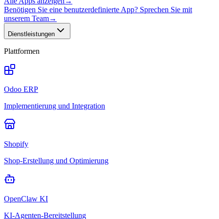
Alle Apps anzeigen
→
Benötigen Sie eine benutzerdefinierte App? Sprechen Sie mit
unserem Team
→
Dienstleistungen
Plattformen
Odoo ERP
Implementierung und Integration
Shopify
Shop-Erstellung und Optimierung
OpenClaw KI
KI-Agenten-Bereitstellung