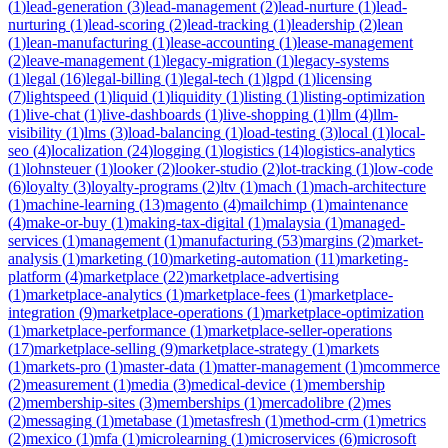
(
1
)
lead-generation
(
3
)
lead-management
(
2
)
lead-nurture
(
1
)
lead-
nurturing
(
1
)
lead-scoring
(
2
)
lead-tracking
(
1
)
leadership
(
2
)
lean
(
1
)
lean-manufacturing
(
1
)
lease-accounting
(
1
)
lease-management
(
2
)
leave-management
(
1
)
legacy-migration
(
1
)
legacy-systems
(
1
)
legal
(
16
)
legal-billing
(
1
)
legal-tech
(
1
)
lgpd
(
1
)
licensing
(
7
)
lightspeed
(
1
)
liquid
(
1
)
liquidity
(
1
)
listing
(
1
)
listing-optimization
(
1
)
live-chat
(
1
)
live-dashboards
(
1
)
live-shopping
(
1
)
llm
(
4
)
llm-
visibility
(
1
)
lms
(
3
)
load-balancing
(
1
)
load-testing
(
3
)
local
(
1
)
local-
seo
(
4
)
localization
(
24
)
logging
(
1
)
logistics
(
14
)
logistics-analytics
(
1
)
lohnsteuer
(
1
)
looker
(
2
)
looker-studio
(
2
)
lot-tracking
(
1
)
low-code
(
6
)
loyalty
(
3
)
loyalty-programs
(
2
)
ltv
(
1
)
mach
(
1
)
mach-architecture
(
1
)
machine-learning
(
13
)
magento
(
4
)
mailchimp
(
1
)
maintenance
(
4
)
make-or-buy
(
1
)
making-tax-digital
(
1
)
malaysia
(
1
)
managed-
services
(
1
)
management
(
1
)
manufacturing
(
53
)
margins
(
2
)
market-
analysis
(
1
)
marketing
(
10
)
marketing-automation
(
11
)
marketing-
platform
(
4
)
marketplace
(
22
)
marketplace-advertising
(
1
)
marketplace-analytics
(
1
)
marketplace-fees
(
1
)
marketplace-
integration
(
9
)
marketplace-operations
(
1
)
marketplace-optimization
(
1
)
marketplace-performance
(
1
)
marketplace-seller-operations
(
17
)
marketplace-selling
(
9
)
marketplace-strategy
(
1
)
markets
(
1
)
markets-pro
(
1
)
master-data
(
1
)
matter-management
(
1
)
mcommerce
(
2
)
measurement
(
1
)
media
(
3
)
medical-device
(
1
)
membership
(
2
)
membership-sites
(
3
)
memberships
(
1
)
mercadolibre
(
2
)
mes
(
2
)
messaging
(
1
)
metabase
(
1
)
metasfresh
(
1
)
method-crm
(
1
)
metrics
(
2
)
mexico
(
1
)
mfa
(
1
)
microlearning
(
1
)
microservices
(
6
)
microsoft