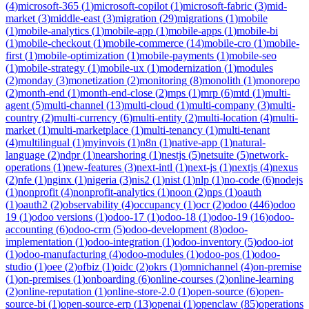
(
4
)
microsoft-365
(
1
)
microsoft-copilot
(
1
)
microsoft-fabric
(
3
)
mid-
market
(
3
)
middle-east
(
3
)
migration
(
29
)
migrations
(
1
)
mobile
(
1
)
mobile-analytics
(
1
)
mobile-app
(
1
)
mobile-apps
(
1
)
mobile-bi
(
1
)
mobile-checkout
(
1
)
mobile-commerce
(
14
)
mobile-cro
(
1
)
mobile-
first
(
1
)
mobile-optimization
(
1
)
mobile-payments
(
1
)
mobile-seo
(
1
)
mobile-strategy
(
1
)
mobile-ux
(
1
)
modernization
(
1
)
modules
(
2
)
monday
(
3
)
monetization
(
2
)
monitoring
(
8
)
monolith
(
1
)
monorepo
(
2
)
month-end
(
1
)
month-end-close
(
2
)
mps
(
1
)
mrp
(
6
)
mtd
(
1
)
multi-
agent
(
5
)
multi-channel
(
13
)
multi-cloud
(
1
)
multi-company
(
3
)
multi-
country
(
2
)
multi-currency
(
6
)
multi-entity
(
2
)
multi-location
(
4
)
multi-
market
(
1
)
multi-marketplace
(
1
)
multi-tenancy
(
1
)
multi-tenant
(
4
)
multilingual
(
1
)
myinvois
(
1
)
n8n
(
1
)
native-app
(
1
)
natural-
language
(
2
)
ndpr
(
1
)
nearshoring
(
1
)
nestjs
(
5
)
netsuite
(
5
)
network-
operations
(
1
)
new-features
(
3
)
next-intl
(
1
)
next-js
(
1
)
nextjs
(
4
)
nexus
(
2
)
nfe
(
1
)
nginx
(
1
)
nigeria
(
3
)
nis2
(
1
)
nist
(
1
)
nlp
(
1
)
no-code
(
6
)
nodejs
(
1
)
nonprofit
(
4
)
nonprofit-analytics
(
1
)
noon
(
2
)
nps
(
1
)
oauth
(
1
)
oauth2
(
2
)
observability
(
4
)
occupancy
(
1
)
ocr
(
2
)
odoo
(
446
)
odoo
19
(
1
)
odoo versions
(
1
)
odoo-17
(
1
)
odoo-18
(
1
)
odoo-19
(
16
)
odoo-
accounting
(
6
)
odoo-crm
(
5
)
odoo-development
(
8
)
odoo-
implementation
(
1
)
odoo-integration
(
1
)
odoo-inventory
(
5
)
odoo-iot
(
1
)
odoo-manufacturing
(
4
)
odoo-modules
(
1
)
odoo-pos
(
1
)
odoo-
studio
(
1
)
oee
(
2
)
ofbiz
(
1
)
oidc
(
2
)
okrs
(
1
)
omnichannel
(
4
)
on-premise
(
1
)
on-premises
(
1
)
onboarding
(
6
)
online-courses
(
2
)
online-learning
(
2
)
online-reputation
(
1
)
online-store-2.0
(
1
)
open-source
(
6
)
open-
source-bi
(
1
)
open-source-erp
(
13
)
openai
(
1
)
openclaw
(
85
)
operations