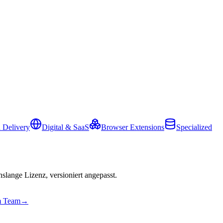
 Delivery
Digital & SaaS
Browser Extensions
Specialized
slange Lizenz, versioniert angepasst.
em Team
→