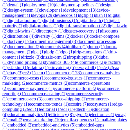
(
1
)
dental
(
1
)
deployment
(
10
)
deployment-pipelines
(
1
)
design
(
2
)
design-system
(
1
)
developer
(
1
)
development
(
13
)
device-
management
(
1
)
devops
(
29
)
devsecops
(
1
)
dgfip
(
1
)
dian
(
1
)
digital
(
1
)
digital-adoption
(
1
)
digital-business
(
1
)
digital-health
(
1
)
digital-
maturity
(
1
)
digital-products
(
1
)
digital-transformation
(
22
)
digital-twin
(
2
)
digital-twins
(
1
)
directquery
(
1
)
disaster-recovery
(
1
)
discounts
(
2
)
distribution
(
4
)
diversity
(
1
)
dms
(
2
)
docker
(
3
)
docker-compose
(
1
)
doctype
(
1
)
document-management
(
3
)
document-processing
(
2
)
documentation
(
2
)
documents
(
4
)
dolibarr
(
1
)
domo
(
1
)
donor-
management
(
2
)
dpa
(
1
)
dpdp
(
1
)
dpo
(
1
)
drip-campaigns
(
1
)
drip-
content
(
1
)
drizzle
(
3
)
drizzle-orm
(
2
)
dropshipping
(
3
)
dubai
(
1
)
dynamic-pricing
(
3
)
dynamics-365
(
4
)
e-commerce
(
2
)
e-factura
(
1
)
e-faktur
(
1
)
e-fatura
(
1
)
e-invoicing
(
5
)
e-way-bill
(
1
)
e2e
(
2
)
eaa
(
1
)
ebay
(
3
)
ec2
(
1
)
ecm
(
1
)
ecommerce
(
178
)
ecommerce-analytics
(
3
)
ecommerce-costs
(
1
)
ecommerce-logistics
(
1
)
ecommerce-
marketing
(
2
)
ecommerce-metrics
(
2
)
ecommerce-operations
(
2
)
ecommerce-payments
(
1
)
ecommerce-platform
(
2
)
ecommerce-
reporting
(
1
)
ecommerce-scaling
(
1
)
ecommerce-security
(
1
)
ecommerce-seo
(
3
)
ecommerce-shipping
(
1
)
ecommerce-
technology
(
1
)
ecommerce-trends
(
1
)
ecosire
(
7
)
ecosystem
(
1
)
edge-
computing
(
2
)
edi
(
1
)
editorial
(
1
)
edr
(
1
)
edtech
(
1
)
education
(
4
)
education-analytics
(
1
)
efficiency
(
8
)
egypt
(
2
)
electronics
(
1
)
emag
(
1
)
email
(
2
)
email-marketing
(
10
)
email-sequences
(
1
)
email-templates
(
1
)
embedded
(
2
)
embedded-analytics
(
5
)
embedded-apps