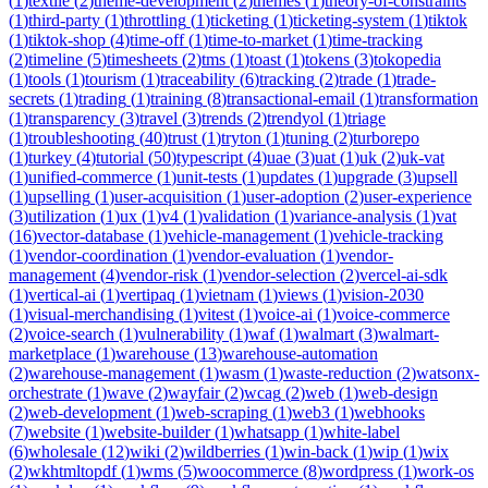
(
1
)
textile
(
2
)
theme-development
(
2
)
themes
(
1
)
theory-of-constraints
(
1
)
third-party
(
1
)
throttling
(
1
)
ticketing
(
1
)
ticketing-system
(
1
)
tiktok
(
1
)
tiktok-shop
(
4
)
time-off
(
1
)
time-to-market
(
1
)
time-tracking
(
2
)
timeline
(
5
)
timesheets
(
2
)
tms
(
1
)
toast
(
1
)
tokens
(
3
)
tokopedia
(
1
)
tools
(
1
)
tourism
(
1
)
traceability
(
6
)
tracking
(
2
)
trade
(
1
)
trade-
secrets
(
1
)
trading
(
1
)
training
(
8
)
transactional-email
(
1
)
transformation
(
1
)
transparency
(
3
)
travel
(
3
)
trends
(
2
)
trendyol
(
1
)
triage
(
1
)
troubleshooting
(
40
)
trust
(
1
)
tryton
(
1
)
tuning
(
2
)
turborepo
(
1
)
turkey
(
4
)
tutorial
(
50
)
typescript
(
4
)
uae
(
3
)
uat
(
1
)
uk
(
2
)
uk-vat
(
1
)
unified-commerce
(
1
)
unit-tests
(
1
)
updates
(
1
)
upgrade
(
3
)
upsell
(
1
)
upselling
(
1
)
user-acquisition
(
1
)
user-adoption
(
2
)
user-experience
(
3
)
utilization
(
1
)
ux
(
1
)
v4
(
1
)
validation
(
1
)
variance-analysis
(
1
)
vat
(
16
)
vector-database
(
1
)
vehicle-management
(
1
)
vehicle-tracking
(
1
)
vendor-coordination
(
1
)
vendor-evaluation
(
1
)
vendor-
management
(
4
)
vendor-risk
(
1
)
vendor-selection
(
2
)
vercel-ai-sdk
(
1
)
vertical-ai
(
1
)
vertipaq
(
1
)
vietnam
(
1
)
views
(
1
)
vision-2030
(
1
)
visual-merchandising
(
1
)
vitest
(
1
)
voice-ai
(
1
)
voice-commerce
(
2
)
voice-search
(
1
)
vulnerability
(
1
)
waf
(
1
)
walmart
(
3
)
walmart-
marketplace
(
1
)
warehouse
(
13
)
warehouse-automation
(
2
)
warehouse-management
(
1
)
wasm
(
1
)
waste-reduction
(
2
)
watsonx-
orchestrate
(
1
)
wave
(
2
)
wayfair
(
2
)
wcag
(
2
)
web
(
1
)
web-design
(
2
)
web-development
(
1
)
web-scraping
(
1
)
web3
(
1
)
webhooks
(
7
)
website
(
1
)
website-builder
(
1
)
whatsapp
(
1
)
white-label
(
6
)
wholesale
(
12
)
wiki
(
2
)
wildberries
(
1
)
win-back
(
1
)
wip
(
1
)
wix
(
2
)
wkhtmltopdf
(
1
)
wms
(
5
)
woocommerce
(
8
)
wordpress
(
1
)
work-os