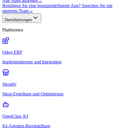
Alle Apps anzeigen
→
Benötigen Sie eine benutzerdefinierte App? Sprechen Sie mit
unserem Team
→
Dienstleistungen
Plattformen
Odoo ERP
Implementierung und Integration
Shopify
Shop-Erstellung und Optimierung
OpenClaw KI
KI-Agenten-Bereitstellung