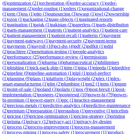
(
6
)
optimization
(
21
)
orchestration
(
6
)
order-accuracy
(
1
)
order-
management
(
2
)
order-routing
(
1
)
orders
(
1
)
organizational-change
(
1
)
orm
(
3
)
oss
(
1
)
otto
(
3
)
outsourcing
(
3
)
owasp
(
1
)
owl
(
2
)
ownership
(
1
)
ozon
(
1
)
packaging
(
2
)
page-objects
(
1
)
paginated-reports
(
1
)
pagination
(
1
)
pajak
(
1
)
pakistan
(
2
)
paperless
(
1
)
parts-distribution
(
1
)
parts-management
(
1
)
patents
(
1
)
patient-analytics
(
1
)
patient-care
(
2
)
patient-management
(
1
)
patient-recall
(
1
)
patterns
(
5
)
payment
(
1
)
payment-gateways
(
1
)
payment-security
(
2
)
payment-terms
(
1
)
payments
(
5
)
payroll
(
18
)
pci-dss
(
4
)
pdf
(
2
)
pdfkit
(
1
)
pdpl
(
2
)
peachtree
(
2
)
penetration-testing
(
1
)
people-analytics
(
2
)
performance
(
25
)
performance-review
(
1
)
permissions
(
1
)
personalization
(
5
)
pharma
(
4
)
pharmaceutical
(
2
)
philippines
(
1
)
phishing
(
1
)
pick-pack-ship
(
1
)
pim
(
1
)
pipa
(
1
)
pipeda
(
1
)
pipedrive
(
2
)
pipeline
(
9
)
pipeline-automation
(
1
)
pipl
(
1
)
pixel-perfect
(
1
)
planning
(
9
)
plans
(
1
)
platform
(
3
)
playwright
(
2
)
plex
(
1
)
plex-
smart-manufacturing
(
1
)
plm
(
2
)
plumbing
(
1
)
pm2
(
1
)
pms
(
1
)
pnpm
(
1
)
point-of-sale
(
3
)
poland
(
3
)
polaris
(
1
)
pos
(
9
)
post-brexit
(
1
)
post-
implementation
(
2
)
postgres
(
2
)
postgresql
(
10
)
power-bi
(
79
)
power-
bi-premium
(
1
)
power-query
(
1
)
ppc
(
1
)
practice-management
(
2
)
precious-metals
(
1
)
predictive-analytics
(
4
)
predictive-maintenance
(
2
)
premium
(
2
)
preparation
(
1
)
prestashop
(
1
)
preventive
(
1
)
pricelists
(
1
)
pricing
(
19
)
pricing-optimization
(
1
)
pricing-strategy
(
3
)
printing
(
1
)
prisma
(
1
)
privacy
(
12
)
privacy-act
(
1
)
privacy-by-design
(
1
)
process
(
2
)
process-improvement
(
1
)
process-management
(
1
)
process-mining
(
1
)
process-safety
(
1
)
procurement
(
11
)
product-