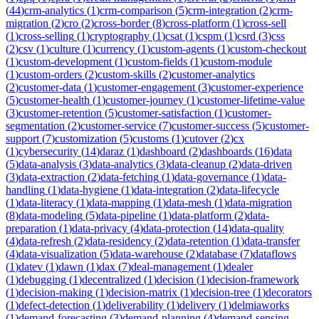
(
44
)
crm-analytics
(
1
)
crm-comparison
(
5
)
crm-integration
(
2
)
crm-
migration
(
2
)
cro
(
2
)
cross-border
(
8
)
cross-platform
(
1
)
cross-sell
(
1
)
cross-selling
(
1
)
cryptography
(
1
)
csat
(
1
)
cspm
(
1
)
csrd
(
3
)
css
(
2
)
csv
(
1
)
culture
(
1
)
currency
(
1
)
custom-agents
(
1
)
custom-checkout
(
1
)
custom-development
(
1
)
custom-fields
(
1
)
custom-module
(
1
)
custom-orders
(
2
)
custom-skills
(
2
)
customer-analytics
(
2
)
customer-data
(
1
)
customer-engagement
(
3
)
customer-experience
(
5
)
customer-health
(
1
)
customer-journey
(
1
)
customer-lifetime-value
(
3
)
customer-retention
(
5
)
customer-satisfaction
(
1
)
customer-
segmentation
(
2
)
customer-service
(
7
)
customer-success
(
5
)
customer-
support
(
7
)
customization
(
5
)
customs
(
1
)
cutover
(
2
)
cx
(
1
)
cybersecurity
(
14
)
daraz
(
1
)
dashboard
(
2
)
dashboards
(
16
)
data
(
5
)
data-analysis
(
3
)
data-analytics
(
3
)
data-cleanup
(
2
)
data-driven
(
3
)
data-extraction
(
2
)
data-fetching
(
1
)
data-governance
(
1
)
data-
handling
(
1
)
data-hygiene
(
1
)
data-integration
(
2
)
data-lifecycle
(
1
)
data-literacy
(
1
)
data-mapping
(
1
)
data-mesh
(
1
)
data-migration
(
8
)
data-modeling
(
5
)
data-pipeline
(
1
)
data-platform
(
2
)
data-
preparation
(
1
)
data-privacy
(
4
)
data-protection
(
14
)
data-quality
(
4
)
data-refresh
(
2
)
data-residency
(
2
)
data-retention
(
1
)
data-transfer
(
4
)
data-visualization
(
5
)
data-warehouse
(
2
)
database
(
7
)
dataflows
(
1
)
datev
(
1
)
dawn
(
1
)
dax
(
7
)
deal-management
(
1
)
dealer
(
1
)
debugging
(
1
)
decentralized
(
1
)
decision
(
1
)
decision-framework
(
1
)
decision-making
(
1
)
decision-matrix
(
1
)
decision-tree
(
1
)
decorators
(
1
)
defect-detection
(
1
)
deliverability
(
1
)
delivery
(
1
)
delmiaworks
(
1
)
demand-forecasting
(
3
)
demand-planning
(
4
)
demand-sensing