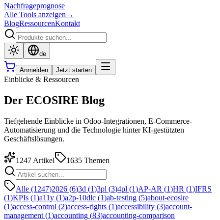
Nachfrageprognose
Alle Tools anzeigen
→
Blog
Ressourcen
Kontakt
de
Anmelden
Jetzt starten
Einblicke & Ressourcen
Der ECOSIRE Blog
Tiefgehende Einblicke in Odoo-Integrationen, E-Commerce-
Automatisierung und die Technologie hinter KI-gestützten
Geschäftslösungen.
1247
Artikel
1635
Themen
Alle (1247)
2026
(
6
)
3d
(
1
)
3pl
(
3
)
4pl
(
1
)
AP-AR
(
1
)
HR
(
1
)
IFRS
(
1
)
KPIs
(
1
)
a11y
(
1
)
a2p-10dlc
(
1
)
ab-testing
(
5
)
about-ecosire
(
1
)
access-control
(
2
)
access-rights
(
1
)
accessibility
(
3
)
account-
management
(
1
)
accounting
(
83
)
accounting-comparison