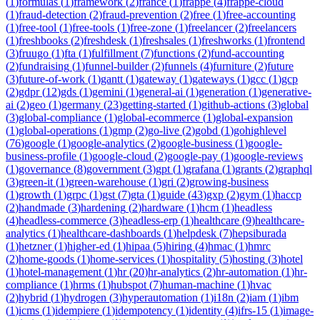
(
1
)
formulas
(
1
)
framework
(
2
)
france
(
1
)
frappe
(
4
)
frappe-cloud
(
1
)
fraud-detection
(
2
)
fraud-prevention
(
2
)
free
(
1
)
free-accounting
(
1
)
free-tool
(
1
)
free-tools
(
1
)
free-zone
(
1
)
freelancer
(
2
)
freelancers
(
1
)
freshbooks
(
2
)
freshdesk
(
1
)
freshsales
(
1
)
freshworks
(
1
)
frontend
(
3
)
fruugo
(
1
)
fta
(
1
)
fulfillment
(
7
)
functions
(
2
)
fund-accounting
(
2
)
fundraising
(
1
)
funnel-builder
(
2
)
funnels
(
4
)
furniture
(
2
)
future
(
3
)
future-of-work
(
1
)
gantt
(
1
)
gateway
(
1
)
gateways
(
1
)
gcc
(
1
)
gcp
(
2
)
gdpr
(
12
)
gds
(
1
)
gemini
(
1
)
general-ai
(
1
)
generation
(
1
)
generative-
ai
(
2
)
geo
(
1
)
germany
(
23
)
getting-started
(
1
)
github-actions
(
3
)
global
(
3
)
global-compliance
(
1
)
global-ecommerce
(
1
)
global-expansion
(
1
)
global-operations
(
1
)
gmp
(
2
)
go-live
(
2
)
gobd
(
1
)
gohighlevel
(
76
)
google
(
1
)
google-analytics
(
2
)
google-business
(
1
)
google-
business-profile
(
1
)
google-cloud
(
2
)
google-pay
(
1
)
google-reviews
(
1
)
governance
(
8
)
government
(
3
)
gpt
(
1
)
grafana
(
1
)
grants
(
2
)
graphql
(
3
)
green-it
(
1
)
green-warehouse
(
1
)
gri
(
2
)
growing-business
(
1
)
growth
(
1
)
grpc
(
1
)
gst
(
7
)
gta
(
1
)
guide
(
43
)
gxp
(
2
)
gym
(
1
)
haccp
(
2
)
handmade
(
3
)
hardening
(
2
)
hardware
(
1
)
hcm
(
1
)
headless
(
4
)
headless-commerce
(
3
)
headless-erp
(
1
)
healthcare
(
9
)
healthcare-
analytics
(
1
)
healthcare-dashboards
(
1
)
helpdesk
(
7
)
hepsiburada
(
1
)
hetzner
(
1
)
higher-ed
(
1
)
hipaa
(
5
)
hiring
(
4
)
hmac
(
1
)
hmrc
(
2
)
home-goods
(
1
)
home-services
(
1
)
hospitality
(
5
)
hosting
(
3
)
hotel
(
1
)
hotel-management
(
1
)
hr
(
20
)
hr-analytics
(
2
)
hr-automation
(
1
)
hr-
compliance
(
1
)
hrms
(
1
)
hubspot
(
7
)
human-machine
(
1
)
hvac
(
2
)
hybrid
(
1
)
hydrogen
(
3
)
hyperautomation
(
1
)
i18n
(
2
)
iam
(
1
)
ibm
(
1
)
icms
(
1
)
idempiere
(
1
)
idempotency
(
1
)
identity
(
4
)
ifrs-15
(
1
)
image-