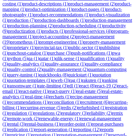
costing
(
1
)
product-descriptions
(
1
)
product-management
(
2
)
product-
mapping
(
1
)
product-optimization
(
1
)
product-pages
(
1
)
product-
photography
(
1
)
product-recommendations
(
1
)
product-visualization
(
1
)
production
(
7
)
production-dashboards
(
1
)
production-management
(
1
)
production-planning
(
2
)
production-scheduling
(
1
)
productivity
(
9
)
productization
(
1
)
products
(
1
)
professional-services
(
4
)
program-
management
(
1
)
project-accounting
(
2
)
project-management
(
19
)
prometheus
(
1
)
prompt-engineering
(
1
)
property-management
(
5
)
proprietary
(
1
)
provincial-tax
(
1
)
public-sector
(
1
)
publishing
(
1
)
punchout-catalog
(
1
)
purchase
(
3
)
push-notifications
(
1
)
pwa
(
1
)
python
(
5
)
qa
(
1
)
qatar
(
1
)
qlik-sense
(
1
)
qualification
(
1
)
quality
(
3
)
quality-analytics
(
1
)
quality-assurance
(
1
)
quality-compliance
(
1
)
quality-control
(
2
)
quality-management
(
2
)
quantum-computing
(
1
)
query-tuning
(
1
)
quickbooks
(
8
)
quickstart
(
1
)
quotation
(
1
)
quotation-templates
(
1
)
qweb
(
3
)
rag
(
1
)
rakuten
(
1
)
ranking
(
1
)
ransomware
(
1
)
rate-limiting
(
3
)
rdl
(
1
)
react
(
8
)
react-19
(
2
)
react-
email
(
1
)
react-native
(
1
)
react-query
(
1
)
real-estate
(
5
)
real-estate-
analytics
(
1
)
real-time
(
4
)
recharts
(
1
)
recipe-management
(
1
)
recommendations
(
1
)
reconciliation
(
1
)
recruitment
(
6
)
recurring-
billing
(
1
)
recurring-revenue
(
5
)
redis
(
2
)
refurbished
(
1
)
registration
(
1
)
regulation
(
1
)
regulations
(
2
)
regulatory
(
3
)
reliability
(
2
)
remix
(
2
)
remote-work
(
2
)
renewable-energy
(
1
)
renewal-management
(
1
)
rental
(
3
)
rental-business
(
1
)
reorder-point
(
1
)
repeat-purchases
(
1
)
replication
(
1
)
report-generation
(
1
)
reporting
(
12
)
reports
(
3
)
repricing
(
1
)
reputation
(
1
)
reputation-management
(
2
)
reserved-