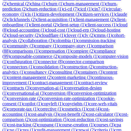
(
2
)
chemical
(
2
)
china
(
1
)
churn
(
1
)
churn-management
(
1
)
churn-
prediction
(
2
)
churn-reduction
(
1
)
ci-cd
(
7
)
cicd
(
1
)
cin7
(
1
)
circular-
economy
(
1
)
cis
(
1
)
citizen-development
(
3
)
citizen-services
(
1
)
claude
(
2
)
clickfunnels
(
2
)
client-acquisition
(
1
)
client-management
(
2
)
client-
onboarding
(
1
)
client-portal
(
2
)
client-setup
(
1
)
client-success
(
1
)
cloud
(
8
)
cloud-accounting
(
1
)
cloud-cost
(
1
)
cloud-erp
(
3
)
cloud-hosting
(
2
)
cloud-security
(
2
)
cloudflare
(
1
)
clover
(
1
)
clv
(
2
)
cmms
(
1
)
cohort-
analysis
(
2
)
collaboration
(
3
)
colombia
(
1
)
commission-tracking
(
1
)
community
(
3
)
company
(
1
)
company-story
(
1
)
comparison
(
88
)
comparisons
(
1
)
compensation
(
1
)
compiere
(
2
)
compliance
(
99
)
composable-commerce
(
2
)
composite-models
(
1
)
computer-vision
(
1
)
configuration
(
1
)
connector
(
8
)
connector-comparison
(
1
)
connectors
(
1
)
consolidation
(
3
)
construction
(
2
)
construction-
analytics
(
1
)
consultancy
(
2
)
consulting
(
3
)
containers
(
3
)
content
(
1
)
content-management
(
2
)
content-marketing
(
3
)
continuous-
improvement
(
1
)
contract-management
(
1
)
contract-review
(
1
)
contracts
(
3
)
conversation-ai
(
1
)
conversation-design
(
1
)
conversational-ai
(
3
)
conversion
(
8
)
conversion-optimization
(
7
)
conversion-rate
(
2
)
conversion-rate-optimization
(
1
)
cookie-
consent
(
1
)
copilot
(
1
)
copyleft
(
1
)
copyrights
(
1
)
core-web-vitals
(
5
)
corporate-tax
(
1
)
corrective
(
1
)
cosmetics
(
1
)
cost
(
4
)
cost-
accounting
(
1
)
cost-analysis
(
3
)
cost-benefit
(
2
)
cost-calculator
(
1
)
cost-
comparison
(
2
)
cost-optimization
(
5
)
cost-reduction
(
1
)
cost-savings
(
1
)
cost-tracking
(
2
)
coupang
(
1
)
course-creation
(
1
)
courses
(
3
)
cpa
(
1
)
cpq
(
1
)
cpra
(
1
)
credit-management
(
1
)
crewai
(
2
)
criteria
(
1
)
crm