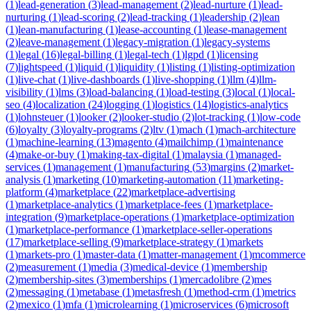
(
1
)
lead-generation
(
3
)
lead-management
(
2
)
lead-nurture
(
1
)
lead-
nurturing
(
1
)
lead-scoring
(
2
)
lead-tracking
(
1
)
leadership
(
2
)
lean
(
1
)
lean-manufacturing
(
1
)
lease-accounting
(
1
)
lease-management
(
2
)
leave-management
(
1
)
legacy-migration
(
1
)
legacy-systems
(
1
)
legal
(
16
)
legal-billing
(
1
)
legal-tech
(
1
)
lgpd
(
1
)
licensing
(
7
)
lightspeed
(
1
)
liquid
(
1
)
liquidity
(
1
)
listing
(
1
)
listing-optimization
(
1
)
live-chat
(
1
)
live-dashboards
(
1
)
live-shopping
(
1
)
llm
(
4
)
llm-
visibility
(
1
)
lms
(
3
)
load-balancing
(
1
)
load-testing
(
3
)
local
(
1
)
local-
seo
(
4
)
localization
(
24
)
logging
(
1
)
logistics
(
14
)
logistics-analytics
(
1
)
lohnsteuer
(
1
)
looker
(
2
)
looker-studio
(
2
)
lot-tracking
(
1
)
low-code
(
6
)
loyalty
(
3
)
loyalty-programs
(
2
)
ltv
(
1
)
mach
(
1
)
mach-architecture
(
1
)
machine-learning
(
13
)
magento
(
4
)
mailchimp
(
1
)
maintenance
(
4
)
make-or-buy
(
1
)
making-tax-digital
(
1
)
malaysia
(
1
)
managed-
services
(
1
)
management
(
1
)
manufacturing
(
53
)
margins
(
2
)
market-
analysis
(
1
)
marketing
(
10
)
marketing-automation
(
11
)
marketing-
platform
(
4
)
marketplace
(
22
)
marketplace-advertising
(
1
)
marketplace-analytics
(
1
)
marketplace-fees
(
1
)
marketplace-
integration
(
9
)
marketplace-operations
(
1
)
marketplace-optimization
(
1
)
marketplace-performance
(
1
)
marketplace-seller-operations
(
17
)
marketplace-selling
(
9
)
marketplace-strategy
(
1
)
markets
(
1
)
markets-pro
(
1
)
master-data
(
1
)
matter-management
(
1
)
mcommerce
(
2
)
measurement
(
1
)
media
(
3
)
medical-device
(
1
)
membership
(
2
)
membership-sites
(
3
)
memberships
(
1
)
mercadolibre
(
2
)
mes
(
2
)
messaging
(
1
)
metabase
(
1
)
metasfresh
(
1
)
method-crm
(
1
)
metrics
(
2
)
mexico
(
1
)
mfa
(
1
)
microlearning
(
1
)
microservices
(
6
)
microsoft