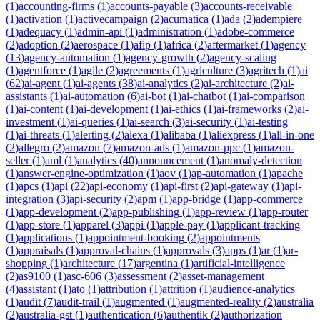
(
1
)
accounting-firms
(
1
)
accounts-payable
(
3
)
accounts-receivable
(
1
)
activation
(
1
)
activecampaign
(
2
)
acumatica
(
1
)
ada
(
2
)
adempiere
(
1
)
adequacy
(
1
)
admin-api
(
1
)
administration
(
1
)
adobe-commerce
(
2
)
adoption
(
2
)
aerospace
(
1
)
afip
(
1
)
africa
(
2
)
aftermarket
(
1
)
agency
(
13
)
agency-automation
(
1
)
agency-growth
(
2
)
agency-scaling
(
1
)
agentforce
(
1
)
agile
(
2
)
agreements
(
1
)
agriculture
(
3
)
agritech
(
1
)
ai
(
62
)
ai-agent
(
1
)
ai-agents
(
38
)
ai-analytics
(
2
)
ai-architecture
(
2
)
ai-
assistants
(
1
)
ai-automation
(
6
)
ai-bot
(
1
)
ai-chatbot
(
1
)
ai-comparison
(
1
)
ai-content
(
1
)
ai-development
(
1
)
ai-ethics
(
1
)
ai-frameworks
(
2
)
ai-
investment
(
1
)
ai-queries
(
1
)
ai-search
(
3
)
ai-security
(
1
)
ai-testing
(
1
)
ai-threats
(
1
)
alerting
(
2
)
alexa
(
1
)
alibaba
(
1
)
aliexpress
(
1
)
all-in-one
(
2
)
allegro
(
2
)
amazon
(
7
)
amazon-ads
(
1
)
amazon-ppc
(
1
)
amazon-
seller
(
1
)
aml
(
1
)
analytics
(
40
)
announcement
(
1
)
anomaly-detection
(
1
)
answer-engine-optimization
(
1
)
aov
(
1
)
ap-automation
(
1
)
apache
(
1
)
apcs
(
1
)
api
(
22
)
api-economy
(
1
)
api-first
(
2
)
api-gateway
(
1
)
api-
integration
(
3
)
api-security
(
2
)
apm
(
1
)
app-bridge
(
1
)
app-commerce
(
1
)
app-development
(
2
)
app-publishing
(
1
)
app-review
(
1
)
app-router
(
1
)
app-store
(
1
)
apparel
(
3
)
appi
(
1
)
apple-pay
(
1
)
applicant-tracking
(
1
)
applications
(
1
)
appointment-booking
(
2
)
appointments
(
1
)
appraisals
(
1
)
approval-chains
(
1
)
approvals
(
3
)
apps
(
1
)
ar
(
1
)
ar-
shopping
(
1
)
architecture
(
17
)
argentina
(
1
)
artificial-intelligence
(
2
)
as9100
(
1
)
asc-606
(
3
)
assessment
(
2
)
asset-management
(
4
)
assistant
(
1
)
ato
(
1
)
attribution
(
1
)
attrition
(
1
)
audience-analytics
(
1
)
audit
(
7
)
audit-trail
(
1
)
augmented
(
1
)
augmented-reality
(
2
)
australia
(
2
)
australia-gst
(
1
)
authentication
(
6
)
authentik
(
2
)
authorization