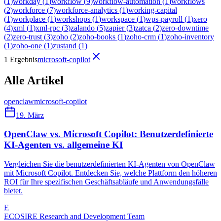
(
1
)
workday
(
1
)
workflow
(
9
)
workflow-automation
(
1
)
workflows
(
2
)
workforce
(
7
)
workforce-analytics
(
1
)
working-capital
(
1
)
workplace
(
1
)
workshops
(
1
)
workspace
(
1
)
wps-payroll
(
1
)
xero
(
4
)
xml
(
1
)
xml-rpc
(
3
)
zalando
(
5
)
zapier
(
3
)
zatca
(
2
)
zero-downtime
(
2
)
zero-trust
(
3
)
zoho
(
2
)
zoho-books
(
1
)
zoho-crm
(
1
)
zoho-inventory
(
1
)
zoho-one
(
1
)
zustand
(
1
)
1 Ergebnis
microsoft-copilot
Alle Artikel
openclaw
microsoft-copilot
19. März
OpenClaw vs. Microsoft Copilot: Benutzerdefinierte
KI-Agenten vs. allgemeine KI
Vergleichen Sie die benutzerdefinierten KI-Agenten von OpenClaw
mit Microsoft Copilot. Entdecken Sie, welche Plattform den höheren
ROI für Ihre spezifischen Geschäftsabläufe und Anwendungsfälle
bietet.
E
ECOSIRE Research and Development Team