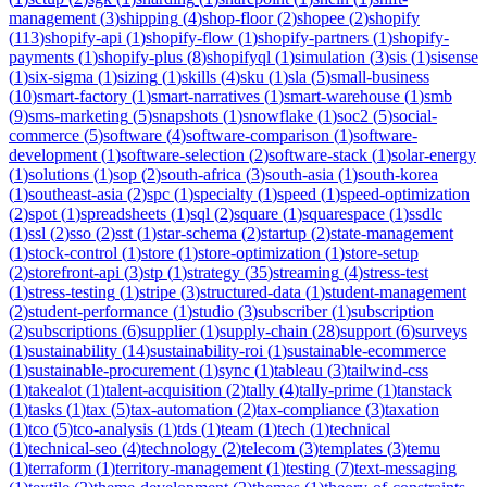
management
(
3
)
shipping
(
4
)
shop-floor
(
2
)
shopee
(
2
)
shopify
(
113
)
shopify-api
(
1
)
shopify-flow
(
1
)
shopify-partners
(
1
)
shopify-
payments
(
1
)
shopify-plus
(
8
)
shopifyql
(
1
)
simulation
(
3
)
sis
(
1
)
sisense
(
1
)
six-sigma
(
1
)
sizing
(
1
)
skills
(
4
)
sku
(
1
)
sla
(
5
)
small-business
(
10
)
smart-factory
(
1
)
smart-narratives
(
1
)
smart-warehouse
(
1
)
smb
(
9
)
sms-marketing
(
5
)
snapshots
(
1
)
snowflake
(
1
)
soc2
(
5
)
social-
commerce
(
5
)
software
(
4
)
software-comparison
(
1
)
software-
development
(
1
)
software-selection
(
2
)
software-stack
(
1
)
solar-energy
(
1
)
solutions
(
1
)
sop
(
2
)
south-africa
(
3
)
south-asia
(
1
)
south-korea
(
1
)
southeast-asia
(
2
)
spc
(
1
)
specialty
(
1
)
speed
(
1
)
speed-optimization
(
2
)
spot
(
1
)
spreadsheets
(
1
)
sql
(
2
)
square
(
1
)
squarespace
(
1
)
ssdlc
(
1
)
ssl
(
2
)
sso
(
2
)
sst
(
1
)
star-schema
(
2
)
startup
(
2
)
state-management
(
1
)
stock-control
(
1
)
store
(
1
)
store-optimization
(
1
)
store-setup
(
2
)
storefront-api
(
3
)
stp
(
1
)
strategy
(
35
)
streaming
(
4
)
stress-test
(
1
)
stress-testing
(
1
)
stripe
(
3
)
structured-data
(
1
)
student-management
(
2
)
student-performance
(
1
)
studio
(
3
)
subscriber
(
1
)
subscription
(
2
)
subscriptions
(
6
)
supplier
(
1
)
supply-chain
(
28
)
support
(
6
)
surveys
(
1
)
sustainability
(
14
)
sustainability-roi
(
1
)
sustainable-ecommerce
(
1
)
sustainable-procurement
(
1
)
sync
(
1
)
tableau
(
3
)
tailwind-css
(
1
)
takealot
(
1
)
talent-acquisition
(
2
)
tally
(
4
)
tally-prime
(
1
)
tanstack
(
1
)
tasks
(
1
)
tax
(
5
)
tax-automation
(
2
)
tax-compliance
(
3
)
taxation
(
1
)
tco
(
5
)
tco-analysis
(
1
)
tds
(
1
)
team
(
1
)
tech
(
1
)
technical
(
1
)
technical-seo
(
4
)
technology
(
2
)
telecom
(
3
)
templates
(
3
)
temu
(
1
)
terraform
(
1
)
territory-management
(
1
)
testing
(
7
)
text-messaging