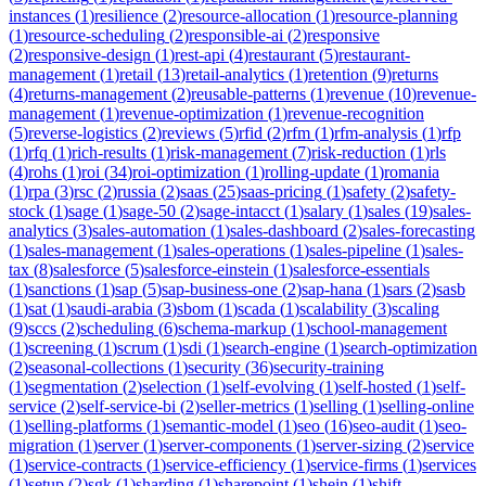
instances
(
1
)
resilience
(
2
)
resource-allocation
(
1
)
resource-planning
(
1
)
resource-scheduling
(
2
)
responsible-ai
(
2
)
responsive
(
2
)
responsive-design
(
1
)
rest-api
(
4
)
restaurant
(
5
)
restaurant-
management
(
1
)
retail
(
13
)
retail-analytics
(
1
)
retention
(
9
)
returns
(
4
)
returns-management
(
2
)
reusable-patterns
(
1
)
revenue
(
10
)
revenue-
management
(
1
)
revenue-optimization
(
1
)
revenue-recognition
(
5
)
reverse-logistics
(
2
)
reviews
(
5
)
rfid
(
2
)
rfm
(
1
)
rfm-analysis
(
1
)
rfp
(
1
)
rfq
(
1
)
rich-results
(
1
)
risk-management
(
7
)
risk-reduction
(
1
)
rls
(
4
)
rohs
(
1
)
roi
(
34
)
roi-optimization
(
1
)
rolling-update
(
1
)
romania
(
1
)
rpa
(
3
)
rsc
(
2
)
russia
(
2
)
saas
(
25
)
saas-pricing
(
1
)
safety
(
2
)
safety-
stock
(
1
)
sage
(
1
)
sage-50
(
2
)
sage-intacct
(
1
)
salary
(
1
)
sales
(
19
)
sales-
analytics
(
3
)
sales-automation
(
1
)
sales-dashboard
(
2
)
sales-forecasting
(
1
)
sales-management
(
1
)
sales-operations
(
1
)
sales-pipeline
(
1
)
sales-
tax
(
8
)
salesforce
(
5
)
salesforce-einstein
(
1
)
salesforce-essentials
(
1
)
sanctions
(
1
)
sap
(
5
)
sap-business-one
(
2
)
sap-hana
(
1
)
sars
(
2
)
sasb
(
1
)
sat
(
1
)
saudi-arabia
(
3
)
sbom
(
1
)
scada
(
1
)
scalability
(
3
)
scaling
(
9
)
sccs
(
2
)
scheduling
(
6
)
schema-markup
(
1
)
school-management
(
1
)
screening
(
1
)
scrum
(
1
)
sdi
(
1
)
search-engine
(
1
)
search-optimization
(
2
)
seasonal-collections
(
1
)
security
(
36
)
security-training
(
1
)
segmentation
(
2
)
selection
(
1
)
self-evolving
(
1
)
self-hosted
(
1
)
self-
service
(
2
)
self-service-bi
(
2
)
seller-metrics
(
1
)
selling
(
1
)
selling-online
(
1
)
selling-platforms
(
1
)
semantic-model
(
1
)
seo
(
16
)
seo-audit
(
1
)
seo-
migration
(
1
)
server
(
1
)
server-components
(
1
)
server-sizing
(
2
)
service
(
1
)
service-contracts
(
1
)
service-efficiency
(
1
)
service-firms
(
1
)
services
(
1
)
setup
(
2
)
sgk
(
1
)
sharding
(
1
)
sharepoint
(
1
)
shein
(
1
)
shift-