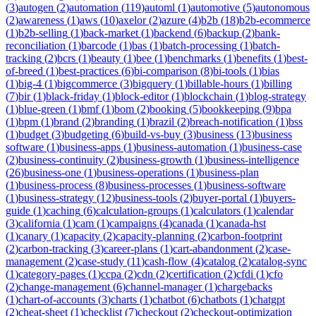
(
3
)
autogen
(
2
)
automation
(
119
)
automl
(
1
)
automotive
(
5
)
autonomous
(
2
)
awareness
(
1
)
aws
(
10
)
axelor
(
2
)
azure
(
4
)
b2b
(
18
)
b2b-ecommerce
(
1
)
b2b-selling
(
1
)
back-market
(
1
)
backend
(
6
)
backup
(
2
)
bank-
reconciliation
(
1
)
barcode
(
1
)
bas
(
1
)
batch-processing
(
1
)
batch-
tracking
(
2
)
bcrs
(
1
)
beauty
(
1
)
bee
(
1
)
benchmarks
(
1
)
benefits
(
1
)
best-
of-breed
(
1
)
best-practices
(
6
)
bi-comparison
(
8
)
bi-tools
(
1
)
bias
(
1
)
big-4
(
1
)
bigcommerce
(
3
)
bigquery
(
1
)
billable-hours
(
1
)
billing
(
7
)
bir
(
1
)
black-friday
(
1
)
block-editor
(
1
)
blockchain
(
1
)
blog-strategy
(
1
)
blue-green
(
1
)
bmf
(
1
)
bom
(
2
)
booking
(
5
)
bookkeeping
(
9
)
bpa
(
1
)
bpm
(
1
)
brand
(
2
)
branding
(
1
)
brazil
(
2
)
breach-notification
(
1
)
bss
(
1
)
budget
(
3
)
budgeting
(
6
)
build-vs-buy
(
3
)
business
(
13
)
business
software
(
1
)
business-apps
(
1
)
business-automation
(
1
)
business-case
(
2
)
business-continuity
(
2
)
business-growth
(
1
)
business-intelligence
(
26
)
business-one
(
1
)
business-operations
(
1
)
business-plan
(
1
)
business-process
(
8
)
business-processes
(
1
)
business-software
(
1
)
business-strategy
(
12
)
business-tools
(
2
)
buyer-portal
(
1
)
buyers-
guide
(
1
)
caching
(
6
)
calculation-groups
(
1
)
calculators
(
1
)
calendar
(
3
)
california
(
1
)
cam
(
1
)
campaigns
(
4
)
canada
(
1
)
canada-hst
(
1
)
canary
(
1
)
capacity
(
2
)
capacity-planning
(
2
)
carbon-footprint
(
2
)
carbon-tracking
(
3
)
career-plans
(
1
)
cart-abandonment
(
2
)
case-
management
(
2
)
case-study
(
11
)
cash-flow
(
4
)
catalog
(
2
)
catalog-sync
(
1
)
category-pages
(
1
)
ccpa
(
2
)
cdn
(
2
)
certification
(
2
)
cfdi
(
1
)
cfo
(
2
)
change-management
(
6
)
channel-manager
(
1
)
chargebacks
(
1
)
chart-of-accounts
(
3
)
charts
(
1
)
chatbot
(
6
)
chatbots
(
1
)
chatgpt
(
2
)
cheat-sheet
(
1
)
checklist
(
7
)
checkout
(
2
)
checkout-optimization