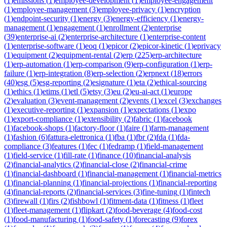
(
1
)
emissions
(
1
)
employee-development
(
1
)
employee-engagement
(
1
)
employee-management
(
3
)
employee-privacy
(
1
)
encryption
(
1
)
endpoint-security
(
1
)
energy
(
3
)
energy-efficiency
(
1
)
energy-
management
(
1
)
engagement
(
1
)
enrollment
(
2
)
enterprise
(
39
)
enterprise-ai
(
2
)
enterprise-architecture
(
1
)
enterprise-content
(
1
)
enterprise-software
(
1
)
eoq
(
1
)
epicor
(
2
)
epicor-kinetic
(
1
)
eprivacy
(
1
)
equipment
(
2
)
equipment-rental
(
2
)
erp
(
225
)
erp-architecture
(
1
)
erp-automation
(
1
)
erp-comparison
(
9
)
erp-configuration
(
1
)
erp-
failure
(
1
)
erp-integration
(
8
)
erp-selection
(
2
)
erpnext
(
18
)
errors
(
40
)
esg
(
5
)
esg-reporting
(
2
)
esignature
(
1
)
eta
(
2
)
ethical-sourcing
(
1
)
ethics
(
1
)
etims
(
1
)
etl
(
5
)
etsy
(
3
)
eu
(
2
)
eu-ai-act
(
1
)
europe
(
2
)
evaluation
(
3
)
event-management
(
2
)
events
(
1
)
excel
(
3
)
exchanges
(
1
)
executive-reporting
(
1
)
expansion
(
1
)
expectations
(
1
)
expo
(
1
)
export-compliance
(
1
)
extensibility
(
2
)
fabric
(
1
)
facebook
(
1
)
facebook-shops
(
1
)
factory-floor
(
1
)
faire
(
1
)
farm-management
(
1
)
fashion
(
6
)
fattura-elettronica
(
1
)
fba
(
1
)
fbr
(
2
)
fda
(
1
)
fda-
compliance
(
3
)
features
(
1
)
fec
(
1
)
fedramp
(
1
)
field-management
(
1
)
field-service
(
1
)
fill-rate
(
1
)
finance
(
10
)
financial-analysis
(
2
)
financial-analytics
(
2
)
financial-close
(
2
)
financial-crime
(
1
)
financial-dashboard
(
1
)
financial-management
(
1
)
financial-metrics
(
1
)
financial-planning
(
1
)
financial-projections
(
1
)
financial-reporting
(
4
)
financial-reports
(
2
)
financial-services
(
3
)
fine-tuning
(
1
)
fintech
(
3
)
firewall
(
1
)
firs
(
2
)
fishbowl
(
1
)
fitment-data
(
1
)
fitness
(
1
)
fleet
(
1
)
fleet-management
(
1
)
flipkart
(
2
)
food-beverage
(
4
)
food-cost
(
1
)
food-manufacturing
(
1
)
food-safety
(
1
)
forecasting
(
9
)
forex