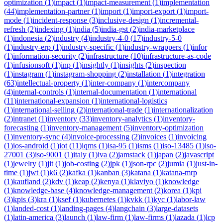
optimization
(
1
)
impact
(
1
)
impact-measurement
(
1
)
implementation
(
44
)
implementation-partner
(
1
)
import
(
1
)
import-export
(
1
)
import-
mode
(
1
)
incident-response
(
3
)
inclusive-design
(
1
)
incremental-
refresh
(
2
)
indexing
(
1
)
india
(
5
)
india-gst
(
2
)
india-marketplace
(
1
)
indonesia
(
2
)
industry
(
4
)
industry-4-0
(
17
)
industry-5-0
(
1
)
industry-erp
(
1
)
industry-specific
(
1
)
industry-wrappers
(
1
)
infor
(
1
)
information-security
(
2
)
infrastructure
(
10
)
infrastructure-as-code
(
1
)
infusionsoft
(
1
)
inp
(
1
)
insightly
(
1
)
insights
(
2
)
inspection
(
1
)
instagram
(
1
)
instagram-shopping
(
2
)
installation
(
1
)
integration
(
63
)
intellectual-property
(
1
)
inter-company
(
1
)
intercompany
(
4
)
internal-controls
(
1
)
internal-documentation
(
1
)
international
(
11
)
international-expansion
(
1
)
international-logistics
(
1
)
international-selling
(
2
)
international-trade
(
1
)
internationalization
(
2
)
intranet
(
1
)
inventory
(
33
)
inventory-analytics
(
1
)
inventory-
forecasting
(
1
)
inventory-management
(
5
)
inventory-optimization
(
1
)
inventory-sync
(
4
)
invoice-processing
(
2
)
invoices
(
1
)
invoicing
(
1
)
ios-android
(
1
)
iot
(
11
)
iqms
(
1
)
isa-95
(
1
)
isms
(
1
)
iso-13485
(
1
)
iso-
27001
(
3
)
iso-9001
(
1
)
italy
(
1
)
iva
(
2
)
jamstack
(
1
)
japan
(
2
)
javascript
(
1
)
jewelry
(
1
)
jit
(
1
)
job-costing
(
2
)
jpk
(
1
)
json-rpc
(
2
)
jumia
(
1
)
just-in-
time
(
1
)
jwt
(
1
)
k6
(
2
)
kafka
(
1
)
kanban
(
3
)
katana
(
1
)
katana-mrp
(
1
)
kaufland
(
2
)
kdv
(
1
)
keap
(
2
)
kenya
(
1
)
klaviyo
(
1
)
knowledge
(
1
)
knowledge-base
(
4
)
knowledge-management
(
2
)
korea
(
1
)
kpi
(
3
)
kpis
(
3
)
kra
(
1
)
ksef
(
1
)
kubernetes
(
1
)
kvkk
(
1
)
kyc
(
1
)
labor-law
(
1
)
landed-cost
(
1
)
landing-pages
(
4
)
langchain
(
3
)
large-datasets
(
1
)
latin-america
(
3
)
launch
(
1
)
law-firm
(
1
)
law-firms
(
1
)
lazada
(
1
)
lcp