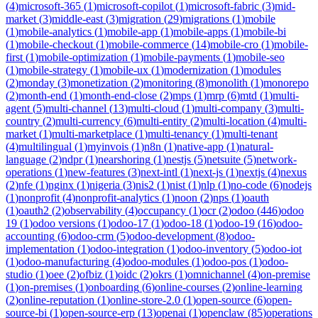
(
4
)
microsoft-365
(
1
)
microsoft-copilot
(
1
)
microsoft-fabric
(
3
)
mid-
market
(
3
)
middle-east
(
3
)
migration
(
29
)
migrations
(
1
)
mobile
(
1
)
mobile-analytics
(
1
)
mobile-app
(
1
)
mobile-apps
(
1
)
mobile-bi
(
1
)
mobile-checkout
(
1
)
mobile-commerce
(
14
)
mobile-cro
(
1
)
mobile-
first
(
1
)
mobile-optimization
(
1
)
mobile-payments
(
1
)
mobile-seo
(
1
)
mobile-strategy
(
1
)
mobile-ux
(
1
)
modernization
(
1
)
modules
(
2
)
monday
(
3
)
monetization
(
2
)
monitoring
(
8
)
monolith
(
1
)
monorepo
(
2
)
month-end
(
1
)
month-end-close
(
2
)
mps
(
1
)
mrp
(
6
)
mtd
(
1
)
multi-
agent
(
5
)
multi-channel
(
13
)
multi-cloud
(
1
)
multi-company
(
3
)
multi-
country
(
2
)
multi-currency
(
6
)
multi-entity
(
2
)
multi-location
(
4
)
multi-
market
(
1
)
multi-marketplace
(
1
)
multi-tenancy
(
1
)
multi-tenant
(
4
)
multilingual
(
1
)
myinvois
(
1
)
n8n
(
1
)
native-app
(
1
)
natural-
language
(
2
)
ndpr
(
1
)
nearshoring
(
1
)
nestjs
(
5
)
netsuite
(
5
)
network-
operations
(
1
)
new-features
(
3
)
next-intl
(
1
)
next-js
(
1
)
nextjs
(
4
)
nexus
(
2
)
nfe
(
1
)
nginx
(
1
)
nigeria
(
3
)
nis2
(
1
)
nist
(
1
)
nlp
(
1
)
no-code
(
6
)
nodejs
(
1
)
nonprofit
(
4
)
nonprofit-analytics
(
1
)
noon
(
2
)
nps
(
1
)
oauth
(
1
)
oauth2
(
2
)
observability
(
4
)
occupancy
(
1
)
ocr
(
2
)
odoo
(
446
)
odoo
19
(
1
)
odoo versions
(
1
)
odoo-17
(
1
)
odoo-18
(
1
)
odoo-19
(
16
)
odoo-
accounting
(
6
)
odoo-crm
(
5
)
odoo-development
(
8
)
odoo-
implementation
(
1
)
odoo-integration
(
1
)
odoo-inventory
(
5
)
odoo-iot
(
1
)
odoo-manufacturing
(
4
)
odoo-modules
(
1
)
odoo-pos
(
1
)
odoo-
studio
(
1
)
oee
(
2
)
ofbiz
(
1
)
oidc
(
2
)
okrs
(
1
)
omnichannel
(
4
)
on-premise
(
1
)
on-premises
(
1
)
onboarding
(
6
)
online-courses
(
2
)
online-learning
(
2
)
online-reputation
(
1
)
online-store-2.0
(
1
)
open-source
(
6
)
open-
source-bi
(
1
)
open-source-erp
(
13
)
openai
(
1
)
openclaw
(
85
)
operations