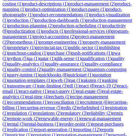
costing
(
1
)
product-descriptions
(
1
)
product-management
(
2
)
product-
mapping
(
1
)
product-optimization
(
1
)
product-pages
(
1
)
product-
photography
(
1
)
product-recommendations
(
1
)
product-visualization
(
1
)
production
(
7
)
production-dashboards
(
1
)
production-management
(
1
)
production-planning
(
2
)
production-scheduling
(
1
)
productivity
(
9
)
productization
(
1
)
products
(
1
)
professional-services
(
4
)
program-
management
(
1
)
project-accounting
(
2
)
project-management
(
19
)
prometheus
(
1
)
prompt-engineering
(
1
)
property-management
(
5
)
proprietary
(
1
)
provincial-tax
(
1
)
public-sector
(
1
)
publishing
(
1
)
punchout-catalog
(
1
)
purchase
(
3
)
push-notifications
(
1
)
pwa
(
1
)
python
(
5
)
qa
(
1
)
qatar
(
1
)
qlik-sense
(
1
)
qualification
(
1
)
quality
(
3
)
quality-analytics
(
1
)
quality-assurance
(
1
)
quality-compliance
(
1
)
quality-control
(
2
)
quality-management
(
2
)
quantum-computing
(
1
)
query-tuning
(
1
)
quickbooks
(
8
)
quickstart
(
1
)
quotation
(
1
)
quotation-templates
(
1
)
qweb
(
3
)
rag
(
1
)
rakuten
(
1
)
ranking
(
1
)
ransomware
(
1
)
rate-limiting
(
3
)
rdl
(
1
)
react
(
8
)
react-19
(
2
)
react-
email
(
1
)
react-native
(
1
)
react-query
(
1
)
real-estate
(
5
)
real-estate-
analytics
(
1
)
real-time
(
4
)
recharts
(
1
)
recipe-management
(
1
)
recommendations
(
1
)
reconciliation
(
1
)
recruitment
(
6
)
recurring-
billing
(
1
)
recurring-revenue
(
5
)
redis
(
2
)
refurbished
(
1
)
registration
(
1
)
regulation
(
1
)
regulations
(
2
)
regulatory
(
3
)
reliability
(
2
)
remix
(
2
)
remote-work
(
2
)
renewable-energy
(
1
)
renewal-management
(
1
)
rental
(
3
)
rental-business
(
1
)
reorder-point
(
1
)
repeat-purchases
(
1
)
replication
(
1
)
report-generation
(
1
)
reporting
(
12
)
reports
(
3
)
repricing
(
1
)
reputation
(
1
)
reputation-management
(
2
)
reserved-