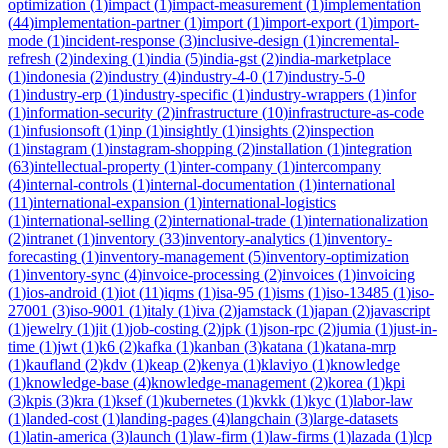
optimization
(
1
)
impact
(
1
)
impact-measurement
(
1
)
implementation
(
44
)
implementation-partner
(
1
)
import
(
1
)
import-export
(
1
)
import-
mode
(
1
)
incident-response
(
3
)
inclusive-design
(
1
)
incremental-
refresh
(
2
)
indexing
(
1
)
india
(
5
)
india-gst
(
2
)
india-marketplace
(
1
)
indonesia
(
2
)
industry
(
4
)
industry-4-0
(
17
)
industry-5-0
(
1
)
industry-erp
(
1
)
industry-specific
(
1
)
industry-wrappers
(
1
)
infor
(
1
)
information-security
(
2
)
infrastructure
(
10
)
infrastructure-as-code
(
1
)
infusionsoft
(
1
)
inp
(
1
)
insightly
(
1
)
insights
(
2
)
inspection
(
1
)
instagram
(
1
)
instagram-shopping
(
2
)
installation
(
1
)
integration
(
63
)
intellectual-property
(
1
)
inter-company
(
1
)
intercompany
(
4
)
internal-controls
(
1
)
internal-documentation
(
1
)
international
(
11
)
international-expansion
(
1
)
international-logistics
(
1
)
international-selling
(
2
)
international-trade
(
1
)
internationalization
(
2
)
intranet
(
1
)
inventory
(
33
)
inventory-analytics
(
1
)
inventory-
forecasting
(
1
)
inventory-management
(
5
)
inventory-optimization
(
1
)
inventory-sync
(
4
)
invoice-processing
(
2
)
invoices
(
1
)
invoicing
(
1
)
ios-android
(
1
)
iot
(
11
)
iqms
(
1
)
isa-95
(
1
)
isms
(
1
)
iso-13485
(
1
)
iso-
27001
(
3
)
iso-9001
(
1
)
italy
(
1
)
iva
(
2
)
jamstack
(
1
)
japan
(
2
)
javascript
(
1
)
jewelry
(
1
)
jit
(
1
)
job-costing
(
2
)
jpk
(
1
)
json-rpc
(
2
)
jumia
(
1
)
just-in-
time
(
1
)
jwt
(
1
)
k6
(
2
)
kafka
(
1
)
kanban
(
3
)
katana
(
1
)
katana-mrp
(
1
)
kaufland
(
2
)
kdv
(
1
)
keap
(
2
)
kenya
(
1
)
klaviyo
(
1
)
knowledge
(
1
)
knowledge-base
(
4
)
knowledge-management
(
2
)
korea
(
1
)
kpi
(
3
)
kpis
(
3
)
kra
(
1
)
ksef
(
1
)
kubernetes
(
1
)
kvkk
(
1
)
kyc
(
1
)
labor-law
(
1
)
landed-cost
(
1
)
landing-pages
(
4
)
langchain
(
3
)
large-datasets
(
1
)
latin-america
(
3
)
launch
(
1
)
law-firm
(
1
)
law-firms
(
1
)
lazada
(
1
)
lcp