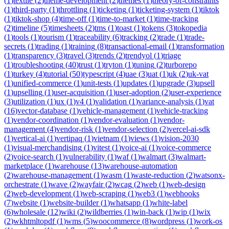
(
1
)
textile
(
2
)
theme-development
(
2
)
themes
(
1
)
theory-of-constraints
(
1
)
third-party
(
1
)
throttling
(
1
)
ticketing
(
1
)
ticketing-system
(
1
)
tiktok
(
1
)
tiktok-shop
(
4
)
time-off
(
1
)
time-to-market
(
1
)
time-tracking
(
2
)
timeline
(
5
)
timesheets
(
2
)
tms
(
1
)
toast
(
1
)
tokens
(
3
)
tokopedia
(
1
)
tools
(
1
)
tourism
(
1
)
traceability
(
6
)
tracking
(
2
)
trade
(
1
)
trade-
secrets
(
1
)
trading
(
1
)
training
(
8
)
transactional-email
(
1
)
transformation
(
1
)
transparency
(
3
)
travel
(
3
)
trends
(
2
)
trendyol
(
1
)
triage
(
1
)
troubleshooting
(
40
)
trust
(
1
)
tryton
(
1
)
tuning
(
2
)
turborepo
(
1
)
turkey
(
4
)
tutorial
(
50
)
typescript
(
4
)
uae
(
3
)
uat
(
1
)
uk
(
2
)
uk-vat
(
1
)
unified-commerce
(
1
)
unit-tests
(
1
)
updates
(
1
)
upgrade
(
3
)
upsell
(
1
)
upselling
(
1
)
user-acquisition
(
1
)
user-adoption
(
2
)
user-experience
(
3
)
utilization
(
1
)
ux
(
1
)
v4
(
1
)
validation
(
1
)
variance-analysis
(
1
)
vat
(
16
)
vector-database
(
1
)
vehicle-management
(
1
)
vehicle-tracking
(
1
)
vendor-coordination
(
1
)
vendor-evaluation
(
1
)
vendor-
management
(
4
)
vendor-risk
(
1
)
vendor-selection
(
2
)
vercel-ai-sdk
(
1
)
vertical-ai
(
1
)
vertipaq
(
1
)
vietnam
(
1
)
views
(
1
)
vision-2030
(
1
)
visual-merchandising
(
1
)
vitest
(
1
)
voice-ai
(
1
)
voice-commerce
(
2
)
voice-search
(
1
)
vulnerability
(
1
)
waf
(
1
)
walmart
(
3
)
walmart-
marketplace
(
1
)
warehouse
(
13
)
warehouse-automation
(
2
)
warehouse-management
(
1
)
wasm
(
1
)
waste-reduction
(
2
)
watsonx-
orchestrate
(
1
)
wave
(
2
)
wayfair
(
2
)
wcag
(
2
)
web
(
1
)
web-design
(
2
)
web-development
(
1
)
web-scraping
(
1
)
web3
(
1
)
webhooks
(
7
)
website
(
1
)
website-builder
(
1
)
whatsapp
(
1
)
white-label
(
6
)
wholesale
(
12
)
wiki
(
2
)
wildberries
(
1
)
win-back
(
1
)
wip
(
1
)
wix
(
2
)
wkhtmltopdf
(
1
)
wms
(
5
)
woocommerce
(
8
)
wordpress
(
1
)
work-os