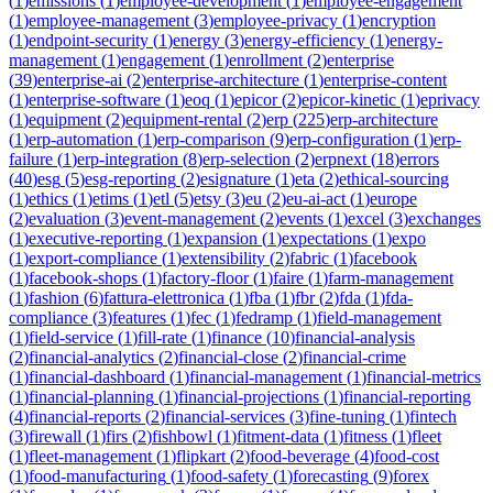
(
1
)
emissions
(
1
)
employee-development
(
1
)
employee-engagement
(
1
)
employee-management
(
3
)
employee-privacy
(
1
)
encryption
(
1
)
endpoint-security
(
1
)
energy
(
3
)
energy-efficiency
(
1
)
energy-
management
(
1
)
engagement
(
1
)
enrollment
(
2
)
enterprise
(
39
)
enterprise-ai
(
2
)
enterprise-architecture
(
1
)
enterprise-content
(
1
)
enterprise-software
(
1
)
eoq
(
1
)
epicor
(
2
)
epicor-kinetic
(
1
)
eprivacy
(
1
)
equipment
(
2
)
equipment-rental
(
2
)
erp
(
225
)
erp-architecture
(
1
)
erp-automation
(
1
)
erp-comparison
(
9
)
erp-configuration
(
1
)
erp-
failure
(
1
)
erp-integration
(
8
)
erp-selection
(
2
)
erpnext
(
18
)
errors
(
40
)
esg
(
5
)
esg-reporting
(
2
)
esignature
(
1
)
eta
(
2
)
ethical-sourcing
(
1
)
ethics
(
1
)
etims
(
1
)
etl
(
5
)
etsy
(
3
)
eu
(
2
)
eu-ai-act
(
1
)
europe
(
2
)
evaluation
(
3
)
event-management
(
2
)
events
(
1
)
excel
(
3
)
exchanges
(
1
)
executive-reporting
(
1
)
expansion
(
1
)
expectations
(
1
)
expo
(
1
)
export-compliance
(
1
)
extensibility
(
2
)
fabric
(
1
)
facebook
(
1
)
facebook-shops
(
1
)
factory-floor
(
1
)
faire
(
1
)
farm-management
(
1
)
fashion
(
6
)
fattura-elettronica
(
1
)
fba
(
1
)
fbr
(
2
)
fda
(
1
)
fda-
compliance
(
3
)
features
(
1
)
fec
(
1
)
fedramp
(
1
)
field-management
(
1
)
field-service
(
1
)
fill-rate
(
1
)
finance
(
10
)
financial-analysis
(
2
)
financial-analytics
(
2
)
financial-close
(
2
)
financial-crime
(
1
)
financial-dashboard
(
1
)
financial-management
(
1
)
financial-metrics
(
1
)
financial-planning
(
1
)
financial-projections
(
1
)
financial-reporting
(
4
)
financial-reports
(
2
)
financial-services
(
3
)
fine-tuning
(
1
)
fintech
(
3
)
firewall
(
1
)
firs
(
2
)
fishbowl
(
1
)
fitment-data
(
1
)
fitness
(
1
)
fleet
(
1
)
fleet-management
(
1
)
flipkart
(
2
)
food-beverage
(
4
)
food-cost
(
1
)
food-manufacturing
(
1
)
food-safety
(
1
)
forecasting
(
9
)
forex