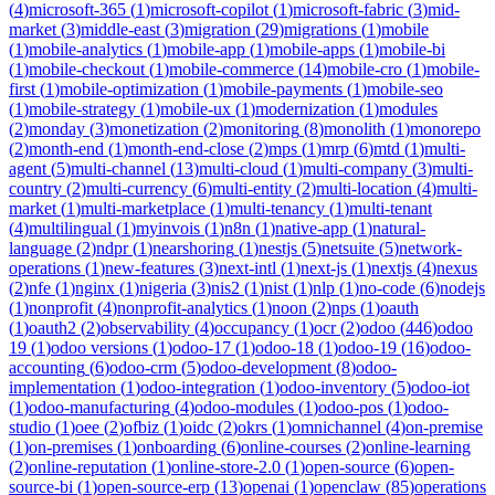
(
4
)
microsoft-365
(
1
)
microsoft-copilot
(
1
)
microsoft-fabric
(
3
)
mid-
market
(
3
)
middle-east
(
3
)
migration
(
29
)
migrations
(
1
)
mobile
(
1
)
mobile-analytics
(
1
)
mobile-app
(
1
)
mobile-apps
(
1
)
mobile-bi
(
1
)
mobile-checkout
(
1
)
mobile-commerce
(
14
)
mobile-cro
(
1
)
mobile-
first
(
1
)
mobile-optimization
(
1
)
mobile-payments
(
1
)
mobile-seo
(
1
)
mobile-strategy
(
1
)
mobile-ux
(
1
)
modernization
(
1
)
modules
(
2
)
monday
(
3
)
monetization
(
2
)
monitoring
(
8
)
monolith
(
1
)
monorepo
(
2
)
month-end
(
1
)
month-end-close
(
2
)
mps
(
1
)
mrp
(
6
)
mtd
(
1
)
multi-
agent
(
5
)
multi-channel
(
13
)
multi-cloud
(
1
)
multi-company
(
3
)
multi-
country
(
2
)
multi-currency
(
6
)
multi-entity
(
2
)
multi-location
(
4
)
multi-
market
(
1
)
multi-marketplace
(
1
)
multi-tenancy
(
1
)
multi-tenant
(
4
)
multilingual
(
1
)
myinvois
(
1
)
n8n
(
1
)
native-app
(
1
)
natural-
language
(
2
)
ndpr
(
1
)
nearshoring
(
1
)
nestjs
(
5
)
netsuite
(
5
)
network-
operations
(
1
)
new-features
(
3
)
next-intl
(
1
)
next-js
(
1
)
nextjs
(
4
)
nexus
(
2
)
nfe
(
1
)
nginx
(
1
)
nigeria
(
3
)
nis2
(
1
)
nist
(
1
)
nlp
(
1
)
no-code
(
6
)
nodejs
(
1
)
nonprofit
(
4
)
nonprofit-analytics
(
1
)
noon
(
2
)
nps
(
1
)
oauth
(
1
)
oauth2
(
2
)
observability
(
4
)
occupancy
(
1
)
ocr
(
2
)
odoo
(
446
)
odoo
19
(
1
)
odoo versions
(
1
)
odoo-17
(
1
)
odoo-18
(
1
)
odoo-19
(
16
)
odoo-
accounting
(
6
)
odoo-crm
(
5
)
odoo-development
(
8
)
odoo-
implementation
(
1
)
odoo-integration
(
1
)
odoo-inventory
(
5
)
odoo-iot
(
1
)
odoo-manufacturing
(
4
)
odoo-modules
(
1
)
odoo-pos
(
1
)
odoo-
studio
(
1
)
oee
(
2
)
ofbiz
(
1
)
oidc
(
2
)
okrs
(
1
)
omnichannel
(
4
)
on-premise
(
1
)
on-premises
(
1
)
onboarding
(
6
)
online-courses
(
2
)
online-learning
(
2
)
online-reputation
(
1
)
online-store-2.0
(
1
)
open-source
(
6
)
open-
source-bi
(
1
)
open-source-erp
(
13
)
openai
(
1
)
openclaw
(
85
)
operations