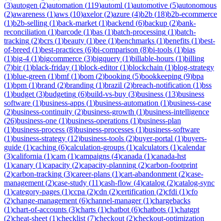
(
3
)
autogen
(
2
)
automation
(
119
)
automl
(
1
)
automotive
(
5
)
autonomous
(
2
)
awareness
(
1
)
aws
(
10
)
axelor
(
2
)
azure
(
4
)
b2b
(
18
)
b2b-ecommerce
(
1
)
b2b-selling
(
1
)
back-market
(
1
)
backend
(
6
)
backup
(
2
)
bank-
reconciliation
(
1
)
barcode
(
1
)
bas
(
1
)
batch-processing
(
1
)
batch-
tracking
(
2
)
bcrs
(
1
)
beauty
(
1
)
bee
(
1
)
benchmarks
(
1
)
benefits
(
1
)
best-
of-breed
(
1
)
best-practices
(
6
)
bi-comparison
(
8
)
bi-tools
(
1
)
bias
(
1
)
big-4
(
1
)
bigcommerce
(
3
)
bigquery
(
1
)
billable-hours
(
1
)
billing
(
7
)
bir
(
1
)
black-friday
(
1
)
block-editor
(
1
)
blockchain
(
1
)
blog-strategy
(
1
)
blue-green
(
1
)
bmf
(
1
)
bom
(
2
)
booking
(
5
)
bookkeeping
(
9
)
bpa
(
1
)
bpm
(
1
)
brand
(
2
)
branding
(
1
)
brazil
(
2
)
breach-notification
(
1
)
bss
(
1
)
budget
(
3
)
budgeting
(
6
)
build-vs-buy
(
3
)
business
(
13
)
business
software
(
1
)
business-apps
(
1
)
business-automation
(
1
)
business-case
(
2
)
business-continuity
(
2
)
business-growth
(
1
)
business-intelligence
(
26
)
business-one
(
1
)
business-operations
(
1
)
business-plan
(
1
)
business-process
(
8
)
business-processes
(
1
)
business-software
(
1
)
business-strategy
(
12
)
business-tools
(
2
)
buyer-portal
(
1
)
buyers-
guide
(
1
)
caching
(
6
)
calculation-groups
(
1
)
calculators
(
1
)
calendar
(
3
)
california
(
1
)
cam
(
1
)
campaigns
(
4
)
canada
(
1
)
canada-hst
(
1
)
canary
(
1
)
capacity
(
2
)
capacity-planning
(
2
)
carbon-footprint
(
2
)
carbon-tracking
(
3
)
career-plans
(
1
)
cart-abandonment
(
2
)
case-
management
(
2
)
case-study
(
11
)
cash-flow
(
4
)
catalog
(
2
)
catalog-sync
(
1
)
category-pages
(
1
)
ccpa
(
2
)
cdn
(
2
)
certification
(
2
)
cfdi
(
1
)
cfo
(
2
)
change-management
(
6
)
channel-manager
(
1
)
chargebacks
(
1
)
chart-of-accounts
(
3
)
charts
(
1
)
chatbot
(
6
)
chatbots
(
1
)
chatgpt
(
2
)
cheat-sheet
(
1
)
checklist
(
7
)
checkout
(
2
)
checkout-optimization