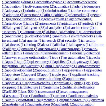
(
1
)
accounting-firms
(
1
)
accounts-payable
(
3
)
accounts-receivable
(
1
)
activation
(
1
)
activecampaign
(
2
)
acumatica
(
1
)
ada
(
2
)
adempiere
(
1
)
adequacy
(
1
)
admin-api
(
1
)
administration
(
1
)
adobe-commerce
(
2
)
adoption
(
2
)
aerospace
(
1
)
afip
(
1
)
africa
(
2
)
aftermarket
(
1
)
agency
(
13
)
agency-automation
(
1
)
agency-growth
(
2
)
agency-scaling
(
1
)
agentforce
(
1
)
agile
(
2
)
agreements
(
1
)
agriculture
(
3
)
agritech
(
1
)
ai
(
62
)
ai-agent
(
1
)
ai-agents
(
38
)
ai-analytics
(
2
)
ai-architecture
(
2
)
ai-
assistants
(
1
)
ai-automation
(
6
)
ai-bot
(
1
)
ai-chatbot
(
1
)
ai-comparison
(
1
)
ai-content
(
1
)
ai-development
(
1
)
ai-ethics
(
1
)
ai-frameworks
(
2
)
ai-
investment
(
1
)
ai-queries
(
1
)
ai-search
(
3
)
ai-security
(
1
)
ai-testing
(
1
)
ai-threats
(
1
)
alerting
(
2
)
alexa
(
1
)
alibaba
(
1
)
aliexpress
(
1
)
all-in-one
(
2
)
allegro
(
2
)
amazon
(
7
)
amazon-ads
(
1
)
amazon-ppc
(
1
)
amazon-
seller
(
1
)
aml
(
1
)
analytics
(
40
)
announcement
(
1
)
anomaly-detection
(
1
)
answer-engine-optimization
(
1
)
aov
(
1
)
ap-automation
(
1
)
apache
(
1
)
apcs
(
1
)
api
(
22
)
api-economy
(
1
)
api-first
(
2
)
api-gateway
(
1
)
api-
integration
(
3
)
api-security
(
2
)
apm
(
1
)
app-bridge
(
1
)
app-commerce
(
1
)
app-development
(
2
)
app-publishing
(
1
)
app-review
(
1
)
app-router
(
1
)
app-store
(
1
)
apparel
(
3
)
appi
(
1
)
apple-pay
(
1
)
applicant-tracking
(
1
)
applications
(
1
)
appointment-booking
(
2
)
appointments
(
1
)
appraisals
(
1
)
approval-chains
(
1
)
approvals
(
3
)
apps
(
1
)
ar
(
1
)
ar-
shopping
(
1
)
architecture
(
17
)
argentina
(
1
)
artificial-intelligence
(
2
)
as9100
(
1
)
asc-606
(
3
)
assessment
(
2
)
asset-management
(
4
)
assistant
(
1
)
ato
(
1
)
attribution
(
1
)
attrition
(
1
)
audience-analytics
(
1
)
audit
(
7
)
audit-trail
(
1
)
augmented
(
1
)
augmented-reality
(
2
)
australia
(
2
)
australia-gst
(
1
)
authentication
(
6
)
authentik
(
2
)
authorization