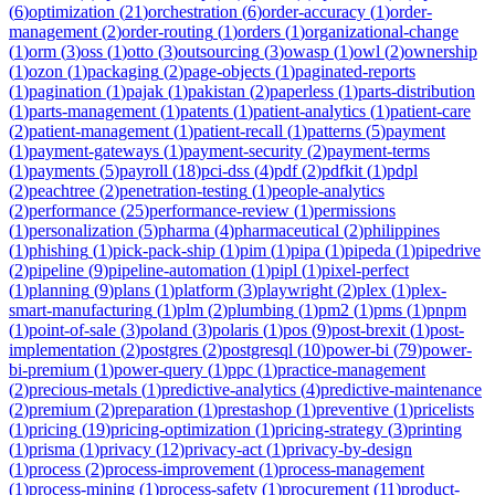
(
6
)
optimization
(
21
)
orchestration
(
6
)
order-accuracy
(
1
)
order-
management
(
2
)
order-routing
(
1
)
orders
(
1
)
organizational-change
(
1
)
orm
(
3
)
oss
(
1
)
otto
(
3
)
outsourcing
(
3
)
owasp
(
1
)
owl
(
2
)
ownership
(
1
)
ozon
(
1
)
packaging
(
2
)
page-objects
(
1
)
paginated-reports
(
1
)
pagination
(
1
)
pajak
(
1
)
pakistan
(
2
)
paperless
(
1
)
parts-distribution
(
1
)
parts-management
(
1
)
patents
(
1
)
patient-analytics
(
1
)
patient-care
(
2
)
patient-management
(
1
)
patient-recall
(
1
)
patterns
(
5
)
payment
(
1
)
payment-gateways
(
1
)
payment-security
(
2
)
payment-terms
(
1
)
payments
(
5
)
payroll
(
18
)
pci-dss
(
4
)
pdf
(
2
)
pdfkit
(
1
)
pdpl
(
2
)
peachtree
(
2
)
penetration-testing
(
1
)
people-analytics
(
2
)
performance
(
25
)
performance-review
(
1
)
permissions
(
1
)
personalization
(
5
)
pharma
(
4
)
pharmaceutical
(
2
)
philippines
(
1
)
phishing
(
1
)
pick-pack-ship
(
1
)
pim
(
1
)
pipa
(
1
)
pipeda
(
1
)
pipedrive
(
2
)
pipeline
(
9
)
pipeline-automation
(
1
)
pipl
(
1
)
pixel-perfect
(
1
)
planning
(
9
)
plans
(
1
)
platform
(
3
)
playwright
(
2
)
plex
(
1
)
plex-
smart-manufacturing
(
1
)
plm
(
2
)
plumbing
(
1
)
pm2
(
1
)
pms
(
1
)
pnpm
(
1
)
point-of-sale
(
3
)
poland
(
3
)
polaris
(
1
)
pos
(
9
)
post-brexit
(
1
)
post-
implementation
(
2
)
postgres
(
2
)
postgresql
(
10
)
power-bi
(
79
)
power-
bi-premium
(
1
)
power-query
(
1
)
ppc
(
1
)
practice-management
(
2
)
precious-metals
(
1
)
predictive-analytics
(
4
)
predictive-maintenance
(
2
)
premium
(
2
)
preparation
(
1
)
prestashop
(
1
)
preventive
(
1
)
pricelists
(
1
)
pricing
(
19
)
pricing-optimization
(
1
)
pricing-strategy
(
3
)
printing
(
1
)
prisma
(
1
)
privacy
(
12
)
privacy-act
(
1
)
privacy-by-design
(
1
)
process
(
2
)
process-improvement
(
1
)
process-management
(
1
)
process-mining
(
1
)
process-safety
(
1
)
procurement
(
11
)
product-