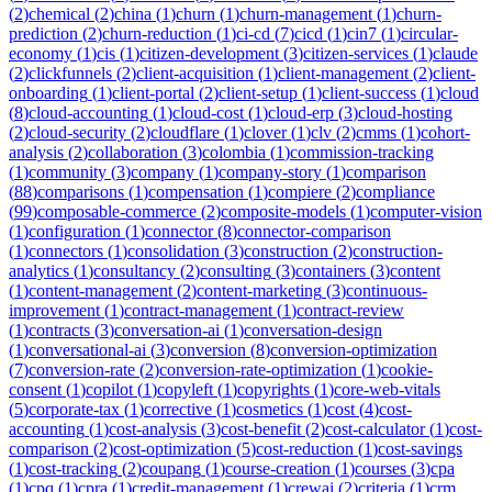
(
2
)
chemical
(
2
)
china
(
1
)
churn
(
1
)
churn-management
(
1
)
churn-
prediction
(
2
)
churn-reduction
(
1
)
ci-cd
(
7
)
cicd
(
1
)
cin7
(
1
)
circular-
economy
(
1
)
cis
(
1
)
citizen-development
(
3
)
citizen-services
(
1
)
claude
(
2
)
clickfunnels
(
2
)
client-acquisition
(
1
)
client-management
(
2
)
client-
onboarding
(
1
)
client-portal
(
2
)
client-setup
(
1
)
client-success
(
1
)
cloud
(
8
)
cloud-accounting
(
1
)
cloud-cost
(
1
)
cloud-erp
(
3
)
cloud-hosting
(
2
)
cloud-security
(
2
)
cloudflare
(
1
)
clover
(
1
)
clv
(
2
)
cmms
(
1
)
cohort-
analysis
(
2
)
collaboration
(
3
)
colombia
(
1
)
commission-tracking
(
1
)
community
(
3
)
company
(
1
)
company-story
(
1
)
comparison
(
88
)
comparisons
(
1
)
compensation
(
1
)
compiere
(
2
)
compliance
(
99
)
composable-commerce
(
2
)
composite-models
(
1
)
computer-vision
(
1
)
configuration
(
1
)
connector
(
8
)
connector-comparison
(
1
)
connectors
(
1
)
consolidation
(
3
)
construction
(
2
)
construction-
analytics
(
1
)
consultancy
(
2
)
consulting
(
3
)
containers
(
3
)
content
(
1
)
content-management
(
2
)
content-marketing
(
3
)
continuous-
improvement
(
1
)
contract-management
(
1
)
contract-review
(
1
)
contracts
(
3
)
conversation-ai
(
1
)
conversation-design
(
1
)
conversational-ai
(
3
)
conversion
(
8
)
conversion-optimization
(
7
)
conversion-rate
(
2
)
conversion-rate-optimization
(
1
)
cookie-
consent
(
1
)
copilot
(
1
)
copyleft
(
1
)
copyrights
(
1
)
core-web-vitals
(
5
)
corporate-tax
(
1
)
corrective
(
1
)
cosmetics
(
1
)
cost
(
4
)
cost-
accounting
(
1
)
cost-analysis
(
3
)
cost-benefit
(
2
)
cost-calculator
(
1
)
cost-
comparison
(
2
)
cost-optimization
(
5
)
cost-reduction
(
1
)
cost-savings
(
1
)
cost-tracking
(
2
)
coupang
(
1
)
course-creation
(
1
)
courses
(
3
)
cpa
(
1
)
cpq
(
1
)
cpra
(
1
)
credit-management
(
1
)
crewai
(
2
)
criteria
(
1
)
crm