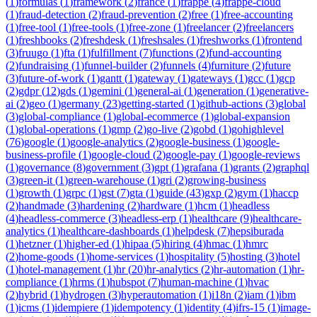
(
1
)
formulas
(
1
)
framework
(
2
)
france
(
1
)
frappe
(
4
)
frappe-cloud
(
1
)
fraud-detection
(
2
)
fraud-prevention
(
2
)
free
(
1
)
free-accounting
(
1
)
free-tool
(
1
)
free-tools
(
1
)
free-zone
(
1
)
freelancer
(
2
)
freelancers
(
1
)
freshbooks
(
2
)
freshdesk
(
1
)
freshsales
(
1
)
freshworks
(
1
)
frontend
(
3
)
fruugo
(
1
)
fta
(
1
)
fulfillment
(
7
)
functions
(
2
)
fund-accounting
(
2
)
fundraising
(
1
)
funnel-builder
(
2
)
funnels
(
4
)
furniture
(
2
)
future
(
3
)
future-of-work
(
1
)
gantt
(
1
)
gateway
(
1
)
gateways
(
1
)
gcc
(
1
)
gcp
(
2
)
gdpr
(
12
)
gds
(
1
)
gemini
(
1
)
general-ai
(
1
)
generation
(
1
)
generative-
ai
(
2
)
geo
(
1
)
germany
(
23
)
getting-started
(
1
)
github-actions
(
3
)
global
(
3
)
global-compliance
(
1
)
global-ecommerce
(
1
)
global-expansion
(
1
)
global-operations
(
1
)
gmp
(
2
)
go-live
(
2
)
gobd
(
1
)
gohighlevel
(
76
)
google
(
1
)
google-analytics
(
2
)
google-business
(
1
)
google-
business-profile
(
1
)
google-cloud
(
2
)
google-pay
(
1
)
google-reviews
(
1
)
governance
(
8
)
government
(
3
)
gpt
(
1
)
grafana
(
1
)
grants
(
2
)
graphql
(
3
)
green-it
(
1
)
green-warehouse
(
1
)
gri
(
2
)
growing-business
(
1
)
growth
(
1
)
grpc
(
1
)
gst
(
7
)
gta
(
1
)
guide
(
43
)
gxp
(
2
)
gym
(
1
)
haccp
(
2
)
handmade
(
3
)
hardening
(
2
)
hardware
(
1
)
hcm
(
1
)
headless
(
4
)
headless-commerce
(
3
)
headless-erp
(
1
)
healthcare
(
9
)
healthcare-
analytics
(
1
)
healthcare-dashboards
(
1
)
helpdesk
(
7
)
hepsiburada
(
1
)
hetzner
(
1
)
higher-ed
(
1
)
hipaa
(
5
)
hiring
(
4
)
hmac
(
1
)
hmrc
(
2
)
home-goods
(
1
)
home-services
(
1
)
hospitality
(
5
)
hosting
(
3
)
hotel
(
1
)
hotel-management
(
1
)
hr
(
20
)
hr-analytics
(
2
)
hr-automation
(
1
)
hr-
compliance
(
1
)
hrms
(
1
)
hubspot
(
7
)
human-machine
(
1
)
hvac
(
2
)
hybrid
(
1
)
hydrogen
(
3
)
hyperautomation
(
1
)
i18n
(
2
)
iam
(
1
)
ibm
(
1
)
icms
(
1
)
idempiere
(
1
)
idempotency
(
1
)
identity
(
4
)
ifrs-15
(
1
)
image-