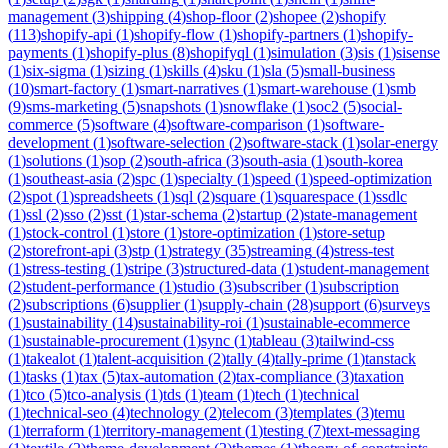
management
(
3
)
shipping
(
4
)
shop-floor
(
2
)
shopee
(
2
)
shopify
(
113
)
shopify-api
(
1
)
shopify-flow
(
1
)
shopify-partners
(
1
)
shopify-
payments
(
1
)
shopify-plus
(
8
)
shopifyql
(
1
)
simulation
(
3
)
sis
(
1
)
sisense
(
1
)
six-sigma
(
1
)
sizing
(
1
)
skills
(
4
)
sku
(
1
)
sla
(
5
)
small-business
(
10
)
smart-factory
(
1
)
smart-narratives
(
1
)
smart-warehouse
(
1
)
smb
(
9
)
sms-marketing
(
5
)
snapshots
(
1
)
snowflake
(
1
)
soc2
(
5
)
social-
commerce
(
5
)
software
(
4
)
software-comparison
(
1
)
software-
development
(
1
)
software-selection
(
2
)
software-stack
(
1
)
solar-energy
(
1
)
solutions
(
1
)
sop
(
2
)
south-africa
(
3
)
south-asia
(
1
)
south-korea
(
1
)
southeast-asia
(
2
)
spc
(
1
)
specialty
(
1
)
speed
(
1
)
speed-optimization
(
2
)
spot
(
1
)
spreadsheets
(
1
)
sql
(
2
)
square
(
1
)
squarespace
(
1
)
ssdlc
(
1
)
ssl
(
2
)
sso
(
2
)
sst
(
1
)
star-schema
(
2
)
startup
(
2
)
state-management
(
1
)
stock-control
(
1
)
store
(
1
)
store-optimization
(
1
)
store-setup
(
2
)
storefront-api
(
3
)
stp
(
1
)
strategy
(
35
)
streaming
(
4
)
stress-test
(
1
)
stress-testing
(
1
)
stripe
(
3
)
structured-data
(
1
)
student-management
(
2
)
student-performance
(
1
)
studio
(
3
)
subscriber
(
1
)
subscription
(
2
)
subscriptions
(
6
)
supplier
(
1
)
supply-chain
(
28
)
support
(
6
)
surveys
(
1
)
sustainability
(
14
)
sustainability-roi
(
1
)
sustainable-ecommerce
(
1
)
sustainable-procurement
(
1
)
sync
(
1
)
tableau
(
3
)
tailwind-css
(
1
)
takealot
(
1
)
talent-acquisition
(
2
)
tally
(
4
)
tally-prime
(
1
)
tanstack
(
1
)
tasks
(
1
)
tax
(
5
)
tax-automation
(
2
)
tax-compliance
(
3
)
taxation
(
1
)
tco
(
5
)
tco-analysis
(
1
)
tds
(
1
)
team
(
1
)
tech
(
1
)
technical
(
1
)
technical-seo
(
4
)
technology
(
2
)
telecom
(
3
)
templates
(
3
)
temu
(
1
)
terraform
(
1
)
territory-management
(
1
)
testing
(
7
)
text-messaging