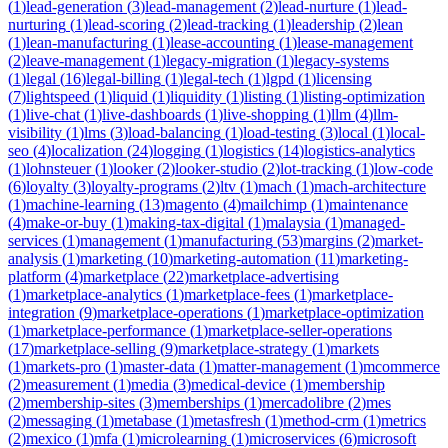
(
1
)
lead-generation
(
3
)
lead-management
(
2
)
lead-nurture
(
1
)
lead-
nurturing
(
1
)
lead-scoring
(
2
)
lead-tracking
(
1
)
leadership
(
2
)
lean
(
1
)
lean-manufacturing
(
1
)
lease-accounting
(
1
)
lease-management
(
2
)
leave-management
(
1
)
legacy-migration
(
1
)
legacy-systems
(
1
)
legal
(
16
)
legal-billing
(
1
)
legal-tech
(
1
)
lgpd
(
1
)
licensing
(
7
)
lightspeed
(
1
)
liquid
(
1
)
liquidity
(
1
)
listing
(
1
)
listing-optimization
(
1
)
live-chat
(
1
)
live-dashboards
(
1
)
live-shopping
(
1
)
llm
(
4
)
llm-
visibility
(
1
)
lms
(
3
)
load-balancing
(
1
)
load-testing
(
3
)
local
(
1
)
local-
seo
(
4
)
localization
(
24
)
logging
(
1
)
logistics
(
14
)
logistics-analytics
(
1
)
lohnsteuer
(
1
)
looker
(
2
)
looker-studio
(
2
)
lot-tracking
(
1
)
low-code
(
6
)
loyalty
(
3
)
loyalty-programs
(
2
)
ltv
(
1
)
mach
(
1
)
mach-architecture
(
1
)
machine-learning
(
13
)
magento
(
4
)
mailchimp
(
1
)
maintenance
(
4
)
make-or-buy
(
1
)
making-tax-digital
(
1
)
malaysia
(
1
)
managed-
services
(
1
)
management
(
1
)
manufacturing
(
53
)
margins
(
2
)
market-
analysis
(
1
)
marketing
(
10
)
marketing-automation
(
11
)
marketing-
platform
(
4
)
marketplace
(
22
)
marketplace-advertising
(
1
)
marketplace-analytics
(
1
)
marketplace-fees
(
1
)
marketplace-
integration
(
9
)
marketplace-operations
(
1
)
marketplace-optimization
(
1
)
marketplace-performance
(
1
)
marketplace-seller-operations
(
17
)
marketplace-selling
(
9
)
marketplace-strategy
(
1
)
markets
(
1
)
markets-pro
(
1
)
master-data
(
1
)
matter-management
(
1
)
mcommerce
(
2
)
measurement
(
1
)
media
(
3
)
medical-device
(
1
)
membership
(
2
)
membership-sites
(
3
)
memberships
(
1
)
mercadolibre
(
2
)
mes
(
2
)
messaging
(
1
)
metabase
(
1
)
metasfresh
(
1
)
method-crm
(
1
)
metrics
(
2
)
mexico
(
1
)
mfa
(
1
)
microlearning
(
1
)
microservices
(
6
)
microsoft