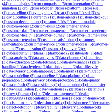
(
44
)
crm-analytics
(
1
)
crm-comparison
(
5
)
crm-integration
(
2
)
crm-
migration
(
2
)
cro
(
2
)
cross-border
(
8
)
cross-platform
(
1
)
cross-sell
(
1
)
cross-selling
(
1
)
cryptography
(
1
)
csat
(
1
)
cspm
(
1
)
csrd
(
3
)
css
(
2
)
csv
(
1
)
culture
(
1
)
currency
(
1
)
custom-agents
(
1
)
custom-checkout
(
1
)
custom-development
(
1
)
custom-fields
(
1
)
custom-module
(
1
)
custom-orders
(
2
)
custom-skills
(
2
)
customer-analytics
(
2
)
customer-data
(
1
)
customer-engagement
(
3
)
customer-experience
(
5
)
customer-health
(
1
)
customer-journey
(
1
)
customer-lifetime-value
(
3
)
customer-retention
(
5
)
customer-satisfaction
(
1
)
customer-
segmentation
(
2
)
customer-service
(
7
)
customer-success
(
5
)
customer-
support
(
7
)
customization
(
5
)
customs
(
1
)
cutover
(
2
)
cx
(
1
)
cybersecurity
(
14
)
daraz
(
1
)
dashboard
(
2
)
dashboards
(
16
)
data
(
5
)
data-analysis
(
3
)
data-analytics
(
3
)
data-cleanup
(
2
)
data-driven
(
3
)
data-extraction
(
2
)
data-fetching
(
1
)
data-governance
(
1
)
data-
handling
(
1
)
data-hygiene
(
1
)
data-integration
(
2
)
data-lifecycle
(
1
)
data-literacy
(
1
)
data-mapping
(
1
)
data-mesh
(
1
)
data-migration
(
8
)
data-modeling
(
5
)
data-pipeline
(
1
)
data-platform
(
2
)
data-
preparation
(
1
)
data-privacy
(
4
)
data-protection
(
14
)
data-quality
(
4
)
data-refresh
(
2
)
data-residency
(
2
)
data-retention
(
1
)
data-transfer
(
4
)
data-visualization
(
5
)
data-warehouse
(
2
)
database
(
7
)
dataflows
(
1
)
datev
(
1
)
dawn
(
1
)
dax
(
7
)
deal-management
(
1
)
dealer
(
1
)
debugging
(
1
)
decentralized
(
1
)
decision
(
1
)
decision-framework
(
1
)
decision-making
(
1
)
decision-matrix
(
1
)
decision-tree
(
1
)
decorators
(
1
)
defect-detection
(
1
)
deliverability
(
1
)
delivery
(
1
)
delmiaworks
(
1
)
demand-forecasting
(
3
)
demand-planning
(
4
)
demand-sensing