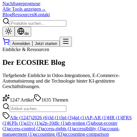
Nachfrageprognose
Alle Tools anzeigen
→
Blog
Ressourcen
Kontakt
de
Anmelden
Jetzt starten
Einblicke & Ressourcen
Der ECOSIRE Blog
Tiefgehende Einblicke in Odoo-Integrationen, E-Commerce-
Automatisierung und die Technologie hinter KI-gestützten
Geschäftslösungen.
1247
Artikel
1635
Themen
Alle (1247)
2026
(
6
)
3d
(
1
)
3pl
(
3
)
4pl
(
1
)
AP-AR
(
1
)
HR
(
1
)
IFRS
(
1
)
KPIs
(
1
)
a11y
(
1
)
a2p-10dlc
(
1
)
ab-testing
(
5
)
about-ecosire
(
1
)
access-control
(
2
)
access-rights
(
1
)
accessibility
(
3
)
account-
management
(
1
)
accounting
(
83
)
accounting-comparison