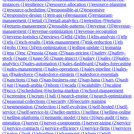
instances
(
1
)
resilience
(
2
)
resource-allocation
(
1
)
resource-planning
(
1
)
resource-scheduling
(
2
)
responsible-ai
(
2
)
responsive
(
2
)
responsive-design
(
1
)
rest-api
(
4
)
restaurant
(
5
)
restaurant-
management
(
1
)
retail
(
13
)
retail-analytics
(
1
)
retention
(
9
)
returns
(
4
)
returns-management
(
2
)
reusable-patterns
(
1
)
revenue
(
10
)
revenue-
management
(
1
)
revenue-optimization
(
1
)
revenue-recognition
(
5
)
reverse-logistics
(
2
)
reviews
(
5
)
rfid
(
2
)
rfm
(
1
)
rfm-analysis
(
1
)
rfp
(
1
)
rfq
(
1
)
rich-results
(
1
)
risk-management
(
7
)
risk-reduction
(
1
)
rls
(
4
)
rohs
(
1
)
roi
(
34
)
roi-optimization
(
1
)
rolling-update
(
1
)
romania
(
1
)
rpa
(
3
)
rsc
(
2
)
russia
(
2
)
saas
(
25
)
saas-pricing
(
1
)
safety
(
2
)
safety-
stock
(
1
)
sage
(
1
)
sage-50
(
2
)
sage-intacct
(
1
)
salary
(
1
)
sales
(
19
)
sales-
analytics
(
3
)
sales-automation
(
1
)
sales-dashboard
(
2
)
sales-forecasting
(
1
)
sales-management
(
1
)
sales-operations
(
1
)
sales-pipeline
(
1
)
sales-
tax
(
8
)
salesforce
(
5
)
salesforce-einstein
(
1
)
salesforce-essentials
(
1
)
sanctions
(
1
)
sap
(
5
)
sap-business-one
(
2
)
sap-hana
(
1
)
sars
(
2
)
sasb
(
1
)
sat
(
1
)
saudi-arabia
(
3
)
sbom
(
1
)
scada
(
1
)
scalability
(
3
)
scaling
(
9
)
sccs
(
2
)
scheduling
(
6
)
schema-markup
(
1
)
school-management
(
1
)
screening
(
1
)
scrum
(
1
)
sdi
(
1
)
search-engine
(
1
)
search-optimization
(
2
)
seasonal-collections
(
1
)
security
(
36
)
security-training
(
1
)
segmentation
(
2
)
selection
(
1
)
self-evolving
(
1
)
self-hosted
(
1
)
self-
service
(
2
)
self-service-bi
(
2
)
seller-metrics
(
1
)
selling
(
1
)
selling-online
(
1
)
selling-platforms
(
1
)
semantic-model
(
1
)
seo
(
16
)
seo-audit
(
1
)
seo-
migration
(
1
)
server
(
1
)
server-components
(
1
)
server-sizing
(
2
)
service
(
1
)
service-contracts
(
1
)
service-efficiency
(
1
)
service-firms
(
1
)
services
(
1
)
setup
(
2
)
sgk
(
1
)
sharding
(
1
)
sharepoint
(
1
)
shein
(
1
)
shift-