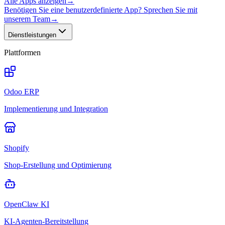
Alle Apps anzeigen
→
Benötigen Sie eine benutzerdefinierte App? Sprechen Sie mit
unserem Team
→
Dienstleistungen
Plattformen
Odoo ERP
Implementierung und Integration
Shopify
Shop-Erstellung und Optimierung
OpenClaw KI
KI-Agenten-Bereitstellung