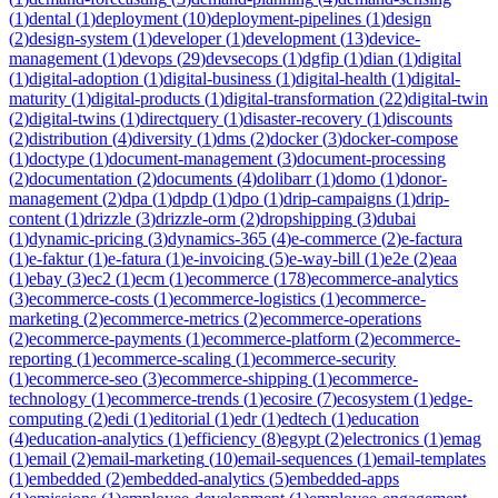
(
1
)
dental
(
1
)
deployment
(
10
)
deployment-pipelines
(
1
)
design
(
2
)
design-system
(
1
)
developer
(
1
)
development
(
13
)
device-
management
(
1
)
devops
(
29
)
devsecops
(
1
)
dgfip
(
1
)
dian
(
1
)
digital
(
1
)
digital-adoption
(
1
)
digital-business
(
1
)
digital-health
(
1
)
digital-
maturity
(
1
)
digital-products
(
1
)
digital-transformation
(
22
)
digital-twin
(
2
)
digital-twins
(
1
)
directquery
(
1
)
disaster-recovery
(
1
)
discounts
(
2
)
distribution
(
4
)
diversity
(
1
)
dms
(
2
)
docker
(
3
)
docker-compose
(
1
)
doctype
(
1
)
document-management
(
3
)
document-processing
(
2
)
documentation
(
2
)
documents
(
4
)
dolibarr
(
1
)
domo
(
1
)
donor-
management
(
2
)
dpa
(
1
)
dpdp
(
1
)
dpo
(
1
)
drip-campaigns
(
1
)
drip-
content
(
1
)
drizzle
(
3
)
drizzle-orm
(
2
)
dropshipping
(
3
)
dubai
(
1
)
dynamic-pricing
(
3
)
dynamics-365
(
4
)
e-commerce
(
2
)
e-factura
(
1
)
e-faktur
(
1
)
e-fatura
(
1
)
e-invoicing
(
5
)
e-way-bill
(
1
)
e2e
(
2
)
eaa
(
1
)
ebay
(
3
)
ec2
(
1
)
ecm
(
1
)
ecommerce
(
178
)
ecommerce-analytics
(
3
)
ecommerce-costs
(
1
)
ecommerce-logistics
(
1
)
ecommerce-
marketing
(
2
)
ecommerce-metrics
(
2
)
ecommerce-operations
(
2
)
ecommerce-payments
(
1
)
ecommerce-platform
(
2
)
ecommerce-
reporting
(
1
)
ecommerce-scaling
(
1
)
ecommerce-security
(
1
)
ecommerce-seo
(
3
)
ecommerce-shipping
(
1
)
ecommerce-
technology
(
1
)
ecommerce-trends
(
1
)
ecosire
(
7
)
ecosystem
(
1
)
edge-
computing
(
2
)
edi
(
1
)
editorial
(
1
)
edr
(
1
)
edtech
(
1
)
education
(
4
)
education-analytics
(
1
)
efficiency
(
8
)
egypt
(
2
)
electronics
(
1
)
emag
(
1
)
email
(
2
)
email-marketing
(
10
)
email-sequences
(
1
)
email-templates
(
1
)
embedded
(
2
)
embedded-analytics
(
5
)
embedded-apps