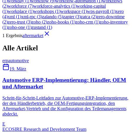
(
1
)
workday
(
1
)
workflow
(
9
)
workflow-automation
(
1
)
workflows
(
2
)
workforce
(
7
)
workforce-analytics
(
1
)
working-capital
(
1
)
workplace
(
1
)
workshops
(
1
)
workspace
(
1
)
wps-payroll
(
1
)
xero
(
4
)
xml
(
1
)
xml-rpc
(
3
)
zalando
(
5
)
zapier
(
3
)
zatca
(
2
)
zero-downtime
(
2
)
zero-trust
(
3
)
zoho
(
2
)
zoho-books
(
1
)
zoho-crm
(
1
)
zoho-inventory
(
1
)
zoho-one
(
1
)
zustand
(
1
)
1 Ergebnis
aftermarket
Alle Artikel
erp
automotive
19. März
Automotive ERP-Implementierung: Händler, OEM
und Aftermarket
Schritt-für-Schritt-Leitfaden zur Automotive-ERP-Implementierung,
der den Händlerbetrieb, die OEM-Fertigungsintegration, den
Aftermarket-Vertrieb und die Konfiguration des Teilemanagements
abdeckt.
E
ECOSIRE Research and Development Team