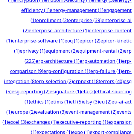
(
1
)
encryption
(
1
)
endpoint-security
(
1
)
energy
(
3
)
energy-
efficiency
(
1
)
energy-management
(
1
)
engagement
(
1
)
enrollment
(
2
)
enterprise
(
39
)
enterprise-ai
(
2
)
enterprise-architecture
(
1
)
enterprise-content
(
1
)
enterprise-software
(
1
)
eoq
(
1
)
epicor
(
2
)
epicor-kinetic
(
1
)
eprivacy
(
1
)
equipment
(
2
)
equipment-rental
(
2
)
erp
(
225
)
erp-architecture
(
1
)
erp-automation
(
1
)
erp-
comparison
(
9
)
erp-configuration
(
1
)
erp-failure
(
1
)
erp-
integration
(
8
)
erp-selection
(
2
)
erpnext
(
18
)
errors
(
40
)
esg
(
5
)
esg-reporting
(
2
)
esignature
(
1
)
eta
(
2
)
ethical-sourcing
(
1
)
ethics
(
1
)
etims
(
1
)
etl
(
5
)
etsy
(
3
)
eu
(
2
)
eu-ai-act
(
1
)
europe
(
2
)
evaluation
(
3
)
event-management
(
2
)
events
(
1
)
excel
(
3
)
exchanges
(
1
)
executive-reporting
(
1
)
expansion
(
1
)
expectations
(
1
)
expo
(
1
)
export-compliance