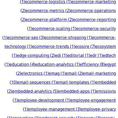
(
1
)
ecommerce-logistics
(
1
)
ecommerce-marketing
(
2
)
ecommerce-metrics
(
2
)
ecommerce-operations
(
2
)
ecommerce-platform
(
2
)
ecommerce-reporting
(
1
)
ecommerce-scaling
(
1
)
ecommerce-security
(
1
)
ecommerce-seo
(
3
)
ecommerce-shipping
(
1
)
ecommerce-
technology
(
1
)
ecommerce-trends
(
1
)
ecosire
(
7
)
ecosystem
(
1
)
edge-computing
(
2
)
edi
(
1
)
editorial
(
1
)
edr
(
1
)
edtech
(
1
)
education
(
4
)
education-analytics
(
1
)
efficiency
(
8
)
egypt
(
2
)
electronics
(
1
)
emag
(
1
)
email
(
2
)
email-marketing
(
10
)
email-sequences
(
1
)
email-templates
(
1
)
embedded
(
2
)
embedded-analytics
(
5
)
embedded-apps
(
1
)
emissions
(
1
)
employee-development
(
1
)
employee-engagement
(
1
)
employee-management
(
3
)
employee-privacy