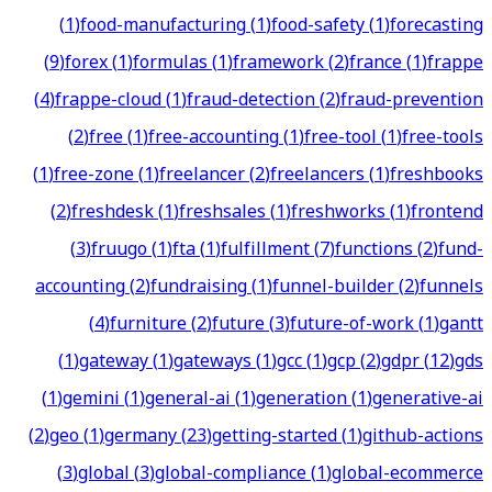
(
1
)
food-manufacturing
(
1
)
food-safety
(
1
)
forecasting
(
9
)
forex
(
1
)
formulas
(
1
)
framework
(
2
)
france
(
1
)
frappe
(
4
)
frappe-cloud
(
1
)
fraud-detection
(
2
)
fraud-prevention
(
2
)
free
(
1
)
free-accounting
(
1
)
free-tool
(
1
)
free-tools
(
1
)
free-zone
(
1
)
freelancer
(
2
)
freelancers
(
1
)
freshbooks
(
2
)
freshdesk
(
1
)
freshsales
(
1
)
freshworks
(
1
)
frontend
(
3
)
fruugo
(
1
)
fta
(
1
)
fulfillment
(
7
)
functions
(
2
)
fund-
accounting
(
2
)
fundraising
(
1
)
funnel-builder
(
2
)
funnels
(
4
)
furniture
(
2
)
future
(
3
)
future-of-work
(
1
)
gantt
(
1
)
gateway
(
1
)
gateways
(
1
)
gcc
(
1
)
gcp
(
2
)
gdpr
(
12
)
gds
(
1
)
gemini
(
1
)
general-ai
(
1
)
generation
(
1
)
generative-ai
(
2
)
geo
(
1
)
germany
(
23
)
getting-started
(
1
)
github-actions
(
3
)
global
(
3
)
global-compliance
(
1
)
global-ecommerce