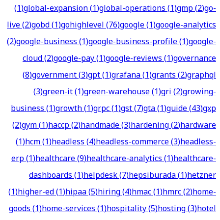
(
1
)
global-expansion
(
1
)
global-operations
(
1
)
gmp
(
2
)
go-
live
(
2
)
gobd
(
1
)
gohighlevel
(
76
)
google
(
1
)
google-analytics
(
2
)
google-business
(
1
)
google-business-profile
(
1
)
google-
cloud
(
2
)
google-pay
(
1
)
google-reviews
(
1
)
governance
(
8
)
government
(
3
)
gpt
(
1
)
grafana
(
1
)
grants
(
2
)
graphql
(
3
)
green-it
(
1
)
green-warehouse
(
1
)
gri
(
2
)
growing-
business
(
1
)
growth
(
1
)
grpc
(
1
)
gst
(
7
)
gta
(
1
)
guide
(
43
)
gxp
(
2
)
gym
(
1
)
haccp
(
2
)
handmade
(
3
)
hardening
(
2
)
hardware
(
1
)
hcm
(
1
)
headless
(
4
)
headless-commerce
(
3
)
headless-
erp
(
1
)
healthcare
(
9
)
healthcare-analytics
(
1
)
healthcare-
dashboards
(
1
)
helpdesk
(
7
)
hepsiburada
(
1
)
hetzner
(
1
)
higher-ed
(
1
)
hipaa
(
5
)
hiring
(
4
)
hmac
(
1
)
hmrc
(
2
)
home-
goods
(
1
)
home-services
(
1
)
hospitality
(
5
)
hosting
(
3
)
hotel