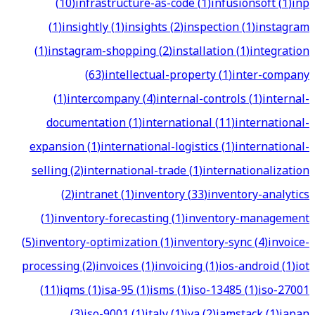
(
10
)
infrastructure-as-code
(
1
)
infusionsoft
(
1
)
inp
(
1
)
insightly
(
1
)
insights
(
2
)
inspection
(
1
)
instagram
(
1
)
instagram-shopping
(
2
)
installation
(
1
)
integration
(
63
)
intellectual-property
(
1
)
inter-company
(
1
)
intercompany
(
4
)
internal-controls
(
1
)
internal-
documentation
(
1
)
international
(
11
)
international-
expansion
(
1
)
international-logistics
(
1
)
international-
selling
(
2
)
international-trade
(
1
)
internationalization
(
2
)
intranet
(
1
)
inventory
(
33
)
inventory-analytics
(
1
)
inventory-forecasting
(
1
)
inventory-management
(
5
)
inventory-optimization
(
1
)
inventory-sync
(
4
)
invoice-
processing
(
2
)
invoices
(
1
)
invoicing
(
1
)
ios-android
(
1
)
iot
(
11
)
iqms
(
1
)
isa-95
(
1
)
isms
(
1
)
iso-13485
(
1
)
iso-27001
(
3
)
iso-9001
(
1
)
italy
(
1
)
iva
(
2
)
jamstack
(
1
)
japan