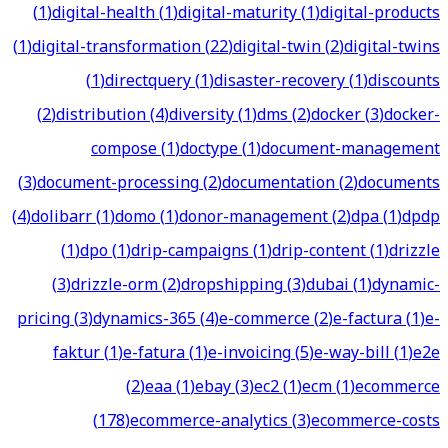
(
1
)
digital-health
(
1
)
digital-maturity
(
1
)
digital-products
(
1
)
digital-transformation
(
22
)
digital-twin
(
2
)
digital-twins
(
1
)
directquery
(
1
)
disaster-recovery
(
1
)
discounts
(
2
)
distribution
(
4
)
diversity
(
1
)
dms
(
2
)
docker
(
3
)
docker-
compose
(
1
)
doctype
(
1
)
document-management
(
3
)
document-processing
(
2
)
documentation
(
2
)
documents
(
4
)
dolibarr
(
1
)
domo
(
1
)
donor-management
(
2
)
dpa
(
1
)
dpdp
(
1
)
dpo
(
1
)
drip-campaigns
(
1
)
drip-content
(
1
)
drizzle
(
3
)
drizzle-orm
(
2
)
dropshipping
(
3
)
dubai
(
1
)
dynamic-
pricing
(
3
)
dynamics-365
(
4
)
e-commerce
(
2
)
e-factura
(
1
)
e-
faktur
(
1
)
e-fatura
(
1
)
e-invoicing
(
5
)
e-way-bill
(
1
)
e2e
(
2
)
eaa
(
1
)
ebay
(
3
)
ec2
(
1
)
ecm
(
1
)
ecommerce
(
178
)
ecommerce-analytics
(
3
)
ecommerce-costs