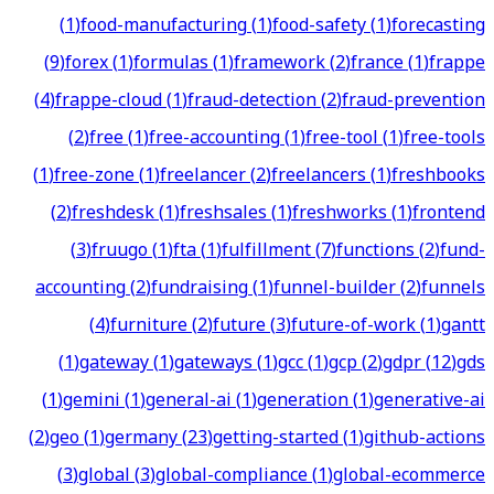
(
1
)
food-manufacturing
(
1
)
food-safety
(
1
)
forecasting
(
9
)
forex
(
1
)
formulas
(
1
)
framework
(
2
)
france
(
1
)
frappe
(
4
)
frappe-cloud
(
1
)
fraud-detection
(
2
)
fraud-prevention
(
2
)
free
(
1
)
free-accounting
(
1
)
free-tool
(
1
)
free-tools
(
1
)
free-zone
(
1
)
freelancer
(
2
)
freelancers
(
1
)
freshbooks
(
2
)
freshdesk
(
1
)
freshsales
(
1
)
freshworks
(
1
)
frontend
(
3
)
fruugo
(
1
)
fta
(
1
)
fulfillment
(
7
)
functions
(
2
)
fund-
accounting
(
2
)
fundraising
(
1
)
funnel-builder
(
2
)
funnels
(
4
)
furniture
(
2
)
future
(
3
)
future-of-work
(
1
)
gantt
(
1
)
gateway
(
1
)
gateways
(
1
)
gcc
(
1
)
gcp
(
2
)
gdpr
(
12
)
gds
(
1
)
gemini
(
1
)
general-ai
(
1
)
generation
(
1
)
generative-ai
(
2
)
geo
(
1
)
germany
(
23
)
getting-started
(
1
)
github-actions
(
3
)
global
(
3
)
global-compliance
(
1
)
global-ecommerce