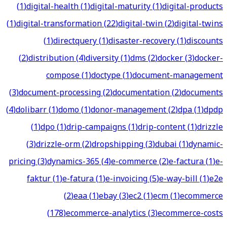
(
1
)
digital-health
(
1
)
digital-maturity
(
1
)
digital-products
(
1
)
digital-transformation
(
22
)
digital-twin
(
2
)
digital-twins
(
1
)
directquery
(
1
)
disaster-recovery
(
1
)
discounts
(
2
)
distribution
(
4
)
diversity
(
1
)
dms
(
2
)
docker
(
3
)
docker-
compose
(
1
)
doctype
(
1
)
document-management
(
3
)
document-processing
(
2
)
documentation
(
2
)
documents
(
4
)
dolibarr
(
1
)
domo
(
1
)
donor-management
(
2
)
dpa
(
1
)
dpdp
(
1
)
dpo
(
1
)
drip-campaigns
(
1
)
drip-content
(
1
)
drizzle
(
3
)
drizzle-orm
(
2
)
dropshipping
(
3
)
dubai
(
1
)
dynamic-
pricing
(
3
)
dynamics-365
(
4
)
e-commerce
(
2
)
e-factura
(
1
)
e-
faktur
(
1
)
e-fatura
(
1
)
e-invoicing
(
5
)
e-way-bill
(
1
)
e2e
(
2
)
eaa
(
1
)
ebay
(
3
)
ec2
(
1
)
ecm
(
1
)
ecommerce
(
178
)
ecommerce-analytics
(
3
)
ecommerce-costs