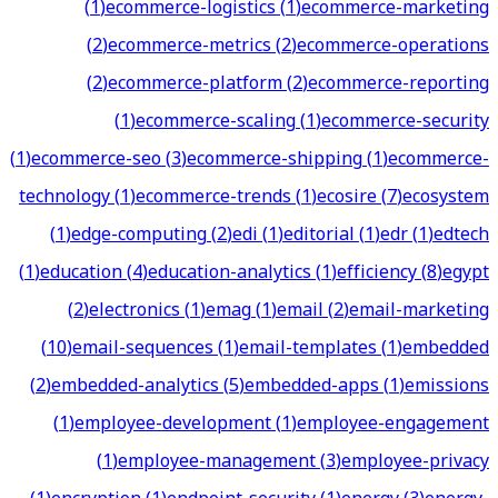
(
1
)
ecommerce-logistics
(
1
)
ecommerce-marketing
(
2
)
ecommerce-metrics
(
2
)
ecommerce-operations
(
2
)
ecommerce-platform
(
2
)
ecommerce-reporting
(
1
)
ecommerce-scaling
(
1
)
ecommerce-security
(
1
)
ecommerce-seo
(
3
)
ecommerce-shipping
(
1
)
ecommerce-
technology
(
1
)
ecommerce-trends
(
1
)
ecosire
(
7
)
ecosystem
(
1
)
edge-computing
(
2
)
edi
(
1
)
editorial
(
1
)
edr
(
1
)
edtech
(
1
)
education
(
4
)
education-analytics
(
1
)
efficiency
(
8
)
egypt
(
2
)
electronics
(
1
)
emag
(
1
)
email
(
2
)
email-marketing
(
10
)
email-sequences
(
1
)
email-templates
(
1
)
embedded
(
2
)
embedded-analytics
(
5
)
embedded-apps
(
1
)
emissions
(
1
)
employee-development
(
1
)
employee-engagement
(
1
)
employee-management
(
3
)
employee-privacy