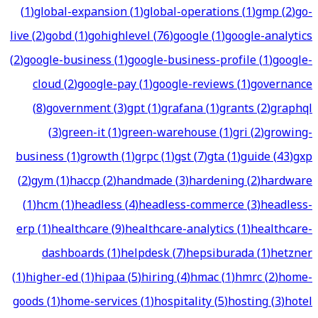
(
1
)
global-expansion
(
1
)
global-operations
(
1
)
gmp
(
2
)
go-
live
(
2
)
gobd
(
1
)
gohighlevel
(
76
)
google
(
1
)
google-analytics
(
2
)
google-business
(
1
)
google-business-profile
(
1
)
google-
cloud
(
2
)
google-pay
(
1
)
google-reviews
(
1
)
governance
(
8
)
government
(
3
)
gpt
(
1
)
grafana
(
1
)
grants
(
2
)
graphql
(
3
)
green-it
(
1
)
green-warehouse
(
1
)
gri
(
2
)
growing-
business
(
1
)
growth
(
1
)
grpc
(
1
)
gst
(
7
)
gta
(
1
)
guide
(
43
)
gxp
(
2
)
gym
(
1
)
haccp
(
2
)
handmade
(
3
)
hardening
(
2
)
hardware
(
1
)
hcm
(
1
)
headless
(
4
)
headless-commerce
(
3
)
headless-
erp
(
1
)
healthcare
(
9
)
healthcare-analytics
(
1
)
healthcare-
dashboards
(
1
)
helpdesk
(
7
)
hepsiburada
(
1
)
hetzner
(
1
)
higher-ed
(
1
)
hipaa
(
5
)
hiring
(
4
)
hmac
(
1
)
hmrc
(
2
)
home-
goods
(
1
)
home-services
(
1
)
hospitality
(
5
)
hosting
(
3
)
hotel