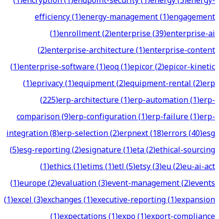
(
1
)
encryption
(
1
)
endpoint-security
(
1
)
energy
(
3
)
energy-
efficiency
(
1
)
energy-management
(
1
)
engagement
(
1
)
enrollment
(
2
)
enterprise
(
39
)
enterprise-ai
(
2
)
enterprise-architecture
(
1
)
enterprise-content
(
1
)
enterprise-software
(
1
)
eoq
(
1
)
epicor
(
2
)
epicor-kinetic
(
1
)
eprivacy
(
1
)
equipment
(
2
)
equipment-rental
(
2
)
erp
(
225
)
erp-architecture
(
1
)
erp-automation
(
1
)
erp-
comparison
(
9
)
erp-configuration
(
1
)
erp-failure
(
1
)
erp-
integration
(
8
)
erp-selection
(
2
)
erpnext
(
18
)
errors
(
40
)
esg
(
5
)
esg-reporting
(
2
)
esignature
(
1
)
eta
(
2
)
ethical-sourcing
(
1
)
ethics
(
1
)
etims
(
1
)
etl
(
5
)
etsy
(
3
)
eu
(
2
)
eu-ai-act
(
1
)
europe
(
2
)
evaluation
(
3
)
event-management
(
2
)
events
(
1
)
excel
(
3
)
exchanges
(
1
)
executive-reporting
(
1
)
expansion
(
1
)
expectations
(
1
)
expo
(
1
)
export-compliance