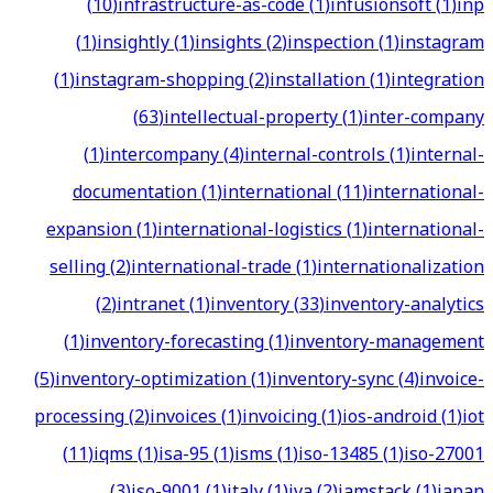
(
10
)
infrastructure-as-code
(
1
)
infusionsoft
(
1
)
inp
(
1
)
insightly
(
1
)
insights
(
2
)
inspection
(
1
)
instagram
(
1
)
instagram-shopping
(
2
)
installation
(
1
)
integration
(
63
)
intellectual-property
(
1
)
inter-company
(
1
)
intercompany
(
4
)
internal-controls
(
1
)
internal-
documentation
(
1
)
international
(
11
)
international-
expansion
(
1
)
international-logistics
(
1
)
international-
selling
(
2
)
international-trade
(
1
)
internationalization
(
2
)
intranet
(
1
)
inventory
(
33
)
inventory-analytics
(
1
)
inventory-forecasting
(
1
)
inventory-management
(
5
)
inventory-optimization
(
1
)
inventory-sync
(
4
)
invoice-
processing
(
2
)
invoices
(
1
)
invoicing
(
1
)
ios-android
(
1
)
iot
(
11
)
iqms
(
1
)
isa-95
(
1
)
isms
(
1
)
iso-13485
(
1
)
iso-27001
(
3
)
iso-9001
(
1
)
italy
(
1
)
iva
(
2
)
jamstack
(
1
)
japan