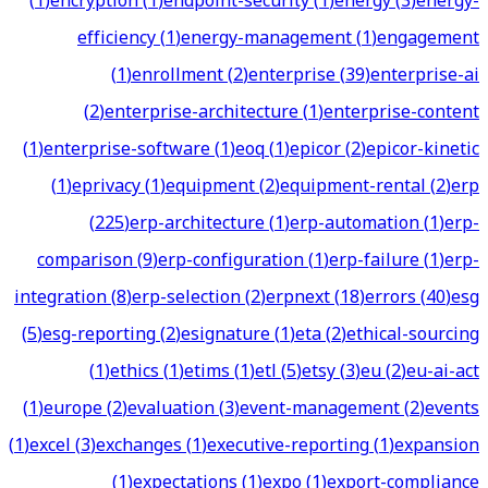
(
1
)
encryption
(
1
)
endpoint-security
(
1
)
energy
(
3
)
energy-
efficiency
(
1
)
energy-management
(
1
)
engagement
(
1
)
enrollment
(
2
)
enterprise
(
39
)
enterprise-ai
(
2
)
enterprise-architecture
(
1
)
enterprise-content
(
1
)
enterprise-software
(
1
)
eoq
(
1
)
epicor
(
2
)
epicor-kinetic
(
1
)
eprivacy
(
1
)
equipment
(
2
)
equipment-rental
(
2
)
erp
(
225
)
erp-architecture
(
1
)
erp-automation
(
1
)
erp-
comparison
(
9
)
erp-configuration
(
1
)
erp-failure
(
1
)
erp-
integration
(
8
)
erp-selection
(
2
)
erpnext
(
18
)
errors
(
40
)
esg
(
5
)
esg-reporting
(
2
)
esignature
(
1
)
eta
(
2
)
ethical-sourcing
(
1
)
ethics
(
1
)
etims
(
1
)
etl
(
5
)
etsy
(
3
)
eu
(
2
)
eu-ai-act
(
1
)
europe
(
2
)
evaluation
(
3
)
event-management
(
2
)
events
(
1
)
excel
(
3
)
exchanges
(
1
)
executive-reporting
(
1
)
expansion
(
1
)
expectations
(
1
)
expo
(
1
)
export-compliance