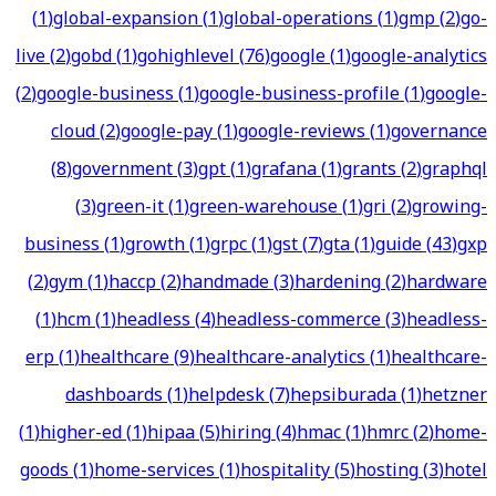
(
1
)
global-expansion
(
1
)
global-operations
(
1
)
gmp
(
2
)
go-
live
(
2
)
gobd
(
1
)
gohighlevel
(
76
)
google
(
1
)
google-analytics
(
2
)
google-business
(
1
)
google-business-profile
(
1
)
google-
cloud
(
2
)
google-pay
(
1
)
google-reviews
(
1
)
governance
(
8
)
government
(
3
)
gpt
(
1
)
grafana
(
1
)
grants
(
2
)
graphql
(
3
)
green-it
(
1
)
green-warehouse
(
1
)
gri
(
2
)
growing-
business
(
1
)
growth
(
1
)
grpc
(
1
)
gst
(
7
)
gta
(
1
)
guide
(
43
)
gxp
(
2
)
gym
(
1
)
haccp
(
2
)
handmade
(
3
)
hardening
(
2
)
hardware
(
1
)
hcm
(
1
)
headless
(
4
)
headless-commerce
(
3
)
headless-
erp
(
1
)
healthcare
(
9
)
healthcare-analytics
(
1
)
healthcare-
dashboards
(
1
)
helpdesk
(
7
)
hepsiburada
(
1
)
hetzner
(
1
)
higher-ed
(
1
)
hipaa
(
5
)
hiring
(
4
)
hmac
(
1
)
hmrc
(
2
)
home-
goods
(
1
)
home-services
(
1
)
hospitality
(
5
)
hosting
(
3
)
hotel