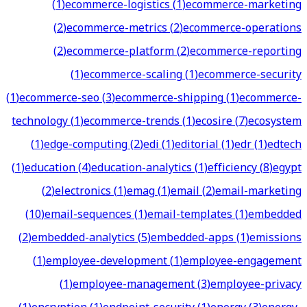
(
1
)
ecommerce-logistics
(
1
)
ecommerce-marketing
(
2
)
ecommerce-metrics
(
2
)
ecommerce-operations
(
2
)
ecommerce-platform
(
2
)
ecommerce-reporting
(
1
)
ecommerce-scaling
(
1
)
ecommerce-security
(
1
)
ecommerce-seo
(
3
)
ecommerce-shipping
(
1
)
ecommerce-
technology
(
1
)
ecommerce-trends
(
1
)
ecosire
(
7
)
ecosystem
(
1
)
edge-computing
(
2
)
edi
(
1
)
editorial
(
1
)
edr
(
1
)
edtech
(
1
)
education
(
4
)
education-analytics
(
1
)
efficiency
(
8
)
egypt
(
2
)
electronics
(
1
)
emag
(
1
)
email
(
2
)
email-marketing
(
10
)
email-sequences
(
1
)
email-templates
(
1
)
embedded
(
2
)
embedded-analytics
(
5
)
embedded-apps
(
1
)
emissions
(
1
)
employee-development
(
1
)
employee-engagement
(
1
)
employee-management
(
3
)
employee-privacy