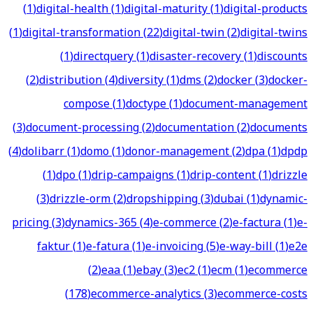
(
1
)
digital-health
(
1
)
digital-maturity
(
1
)
digital-products
(
1
)
digital-transformation
(
22
)
digital-twin
(
2
)
digital-twins
(
1
)
directquery
(
1
)
disaster-recovery
(
1
)
discounts
(
2
)
distribution
(
4
)
diversity
(
1
)
dms
(
2
)
docker
(
3
)
docker-
compose
(
1
)
doctype
(
1
)
document-management
(
3
)
document-processing
(
2
)
documentation
(
2
)
documents
(
4
)
dolibarr
(
1
)
domo
(
1
)
donor-management
(
2
)
dpa
(
1
)
dpdp
(
1
)
dpo
(
1
)
drip-campaigns
(
1
)
drip-content
(
1
)
drizzle
(
3
)
drizzle-orm
(
2
)
dropshipping
(
3
)
dubai
(
1
)
dynamic-
pricing
(
3
)
dynamics-365
(
4
)
e-commerce
(
2
)
e-factura
(
1
)
e-
faktur
(
1
)
e-fatura
(
1
)
e-invoicing
(
5
)
e-way-bill
(
1
)
e2e
(
2
)
eaa
(
1
)
ebay
(
3
)
ec2
(
1
)
ecm
(
1
)
ecommerce
(
178
)
ecommerce-analytics
(
3
)
ecommerce-costs