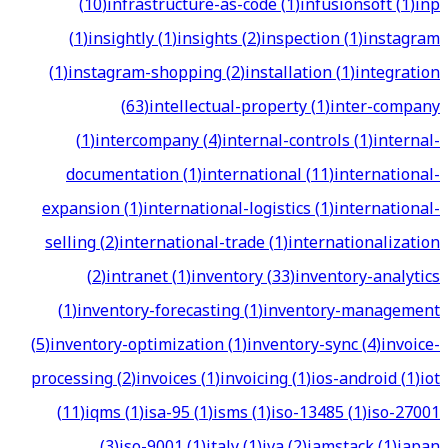
(
10
)
infrastructure-as-code
(
1
)
infusionsoft
(
1
)
inp
(
1
)
insightly
(
1
)
insights
(
2
)
inspection
(
1
)
instagram
(
1
)
instagram-shopping
(
2
)
installation
(
1
)
integration
(
63
)
intellectual-property
(
1
)
inter-company
(
1
)
intercompany
(
4
)
internal-controls
(
1
)
internal-
documentation
(
1
)
international
(
11
)
international-
expansion
(
1
)
international-logistics
(
1
)
international-
selling
(
2
)
international-trade
(
1
)
internationalization
(
2
)
intranet
(
1
)
inventory
(
33
)
inventory-analytics
(
1
)
inventory-forecasting
(
1
)
inventory-management
(
5
)
inventory-optimization
(
1
)
inventory-sync
(
4
)
invoice-
processing
(
2
)
invoices
(
1
)
invoicing
(
1
)
ios-android
(
1
)
iot
(
11
)
iqms
(
1
)
isa-95
(
1
)
isms
(
1
)
iso-13485
(
1
)
iso-27001
(
3
)
iso-9001
(
1
)
italy
(
1
)
iva
(
2
)
jamstack
(
1
)
japan