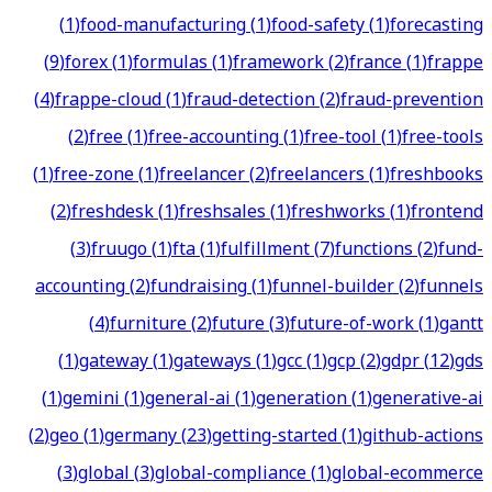
(
1
)
food-manufacturing
(
1
)
food-safety
(
1
)
forecasting
(
9
)
forex
(
1
)
formulas
(
1
)
framework
(
2
)
france
(
1
)
frappe
(
4
)
frappe-cloud
(
1
)
fraud-detection
(
2
)
fraud-prevention
(
2
)
free
(
1
)
free-accounting
(
1
)
free-tool
(
1
)
free-tools
(
1
)
free-zone
(
1
)
freelancer
(
2
)
freelancers
(
1
)
freshbooks
(
2
)
freshdesk
(
1
)
freshsales
(
1
)
freshworks
(
1
)
frontend
(
3
)
fruugo
(
1
)
fta
(
1
)
fulfillment
(
7
)
functions
(
2
)
fund-
accounting
(
2
)
fundraising
(
1
)
funnel-builder
(
2
)
funnels
(
4
)
furniture
(
2
)
future
(
3
)
future-of-work
(
1
)
gantt
(
1
)
gateway
(
1
)
gateways
(
1
)
gcc
(
1
)
gcp
(
2
)
gdpr
(
12
)
gds
(
1
)
gemini
(
1
)
general-ai
(
1
)
generation
(
1
)
generative-ai
(
2
)
geo
(
1
)
germany
(
23
)
getting-started
(
1
)
github-actions
(
3
)
global
(
3
)
global-compliance
(
1
)
global-ecommerce