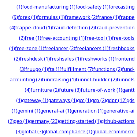
(
1
)
food-manufacturing
(
1
)
food-safety
(
1
)
forecasting
(
9
)
forex
(
1
)
formulas
(
1
)
framework
(
2
)
france
(
1
)
frappe
(
4
)
frappe-cloud
(
1
)
fraud-detection
(
2
)
fraud-prevention
(
2
)
free
(
1
)
free-accounting
(
1
)
free-tool
(
1
)
free-tools
(
1
)
free-zone
(
1
)
freelancer
(
2
)
freelancers
(
1
)
freshbooks
(
2
)
freshdesk
(
1
)
freshsales
(
1
)
freshworks
(
1
)
frontend
(
3
)
fruugo
(
1
)
fta
(
1
)
fulfillment
(
7
)
functions
(
2
)
fund-
accounting
(
2
)
fundraising
(
1
)
funnel-builder
(
2
)
funnels
(
4
)
furniture
(
2
)
future
(
3
)
future-of-work
(
1
)
gantt
(
1
)
gateway
(
1
)
gateways
(
1
)
gcc
(
1
)
gcp
(
2
)
gdpr
(
12
)
gds
(
1
)
gemini
(
1
)
general-ai
(
1
)
generation
(
1
)
generative-ai
(
2
)
geo
(
1
)
germany
(
23
)
getting-started
(
1
)
github-actions
(
3
)
global
(
3
)
global-compliance
(
1
)
global-ecommerce