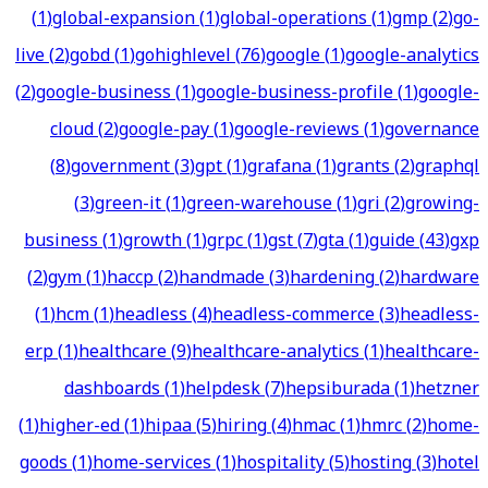
(
1
)
global-expansion
(
1
)
global-operations
(
1
)
gmp
(
2
)
go-
live
(
2
)
gobd
(
1
)
gohighlevel
(
76
)
google
(
1
)
google-analytics
(
2
)
google-business
(
1
)
google-business-profile
(
1
)
google-
cloud
(
2
)
google-pay
(
1
)
google-reviews
(
1
)
governance
(
8
)
government
(
3
)
gpt
(
1
)
grafana
(
1
)
grants
(
2
)
graphql
(
3
)
green-it
(
1
)
green-warehouse
(
1
)
gri
(
2
)
growing-
business
(
1
)
growth
(
1
)
grpc
(
1
)
gst
(
7
)
gta
(
1
)
guide
(
43
)
gxp
(
2
)
gym
(
1
)
haccp
(
2
)
handmade
(
3
)
hardening
(
2
)
hardware
(
1
)
hcm
(
1
)
headless
(
4
)
headless-commerce
(
3
)
headless-
erp
(
1
)
healthcare
(
9
)
healthcare-analytics
(
1
)
healthcare-
dashboards
(
1
)
helpdesk
(
7
)
hepsiburada
(
1
)
hetzner
(
1
)
higher-ed
(
1
)
hipaa
(
5
)
hiring
(
4
)
hmac
(
1
)
hmrc
(
2
)
home-
goods
(
1
)
home-services
(
1
)
hospitality
(
5
)
hosting
(
3
)
hotel