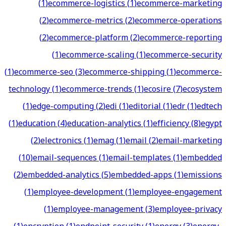
(
1
)
ecommerce-logistics
(
1
)
ecommerce-marketing
(
2
)
ecommerce-metrics
(
2
)
ecommerce-operations
(
2
)
ecommerce-platform
(
2
)
ecommerce-reporting
(
1
)
ecommerce-scaling
(
1
)
ecommerce-security
(
1
)
ecommerce-seo
(
3
)
ecommerce-shipping
(
1
)
ecommerce-
technology
(
1
)
ecommerce-trends
(
1
)
ecosire
(
7
)
ecosystem
(
1
)
edge-computing
(
2
)
edi
(
1
)
editorial
(
1
)
edr
(
1
)
edtech
(
1
)
education
(
4
)
education-analytics
(
1
)
efficiency
(
8
)
egypt
(
2
)
electronics
(
1
)
emag
(
1
)
email
(
2
)
email-marketing
(
10
)
email-sequences
(
1
)
email-templates
(
1
)
embedded
(
2
)
embedded-analytics
(
5
)
embedded-apps
(
1
)
emissions
(
1
)
employee-development
(
1
)
employee-engagement
(
1
)
employee-management
(
3
)
employee-privacy