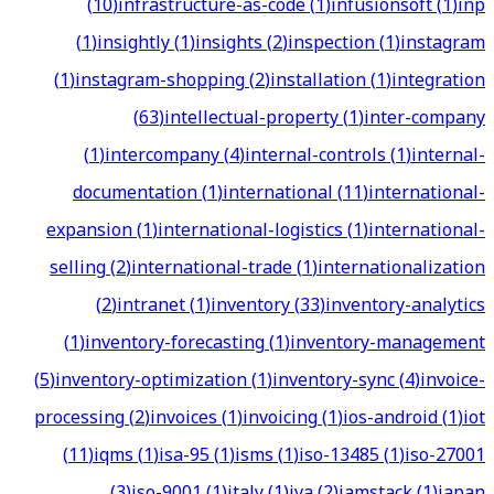
(
10
)
infrastructure-as-code
(
1
)
infusionsoft
(
1
)
inp
(
1
)
insightly
(
1
)
insights
(
2
)
inspection
(
1
)
instagram
(
1
)
instagram-shopping
(
2
)
installation
(
1
)
integration
(
63
)
intellectual-property
(
1
)
inter-company
(
1
)
intercompany
(
4
)
internal-controls
(
1
)
internal-
documentation
(
1
)
international
(
11
)
international-
expansion
(
1
)
international-logistics
(
1
)
international-
selling
(
2
)
international-trade
(
1
)
internationalization
(
2
)
intranet
(
1
)
inventory
(
33
)
inventory-analytics
(
1
)
inventory-forecasting
(
1
)
inventory-management
(
5
)
inventory-optimization
(
1
)
inventory-sync
(
4
)
invoice-
processing
(
2
)
invoices
(
1
)
invoicing
(
1
)
ios-android
(
1
)
iot
(
11
)
iqms
(
1
)
isa-95
(
1
)
isms
(
1
)
iso-13485
(
1
)
iso-27001
(
3
)
iso-9001
(
1
)
italy
(
1
)
iva
(
2
)
jamstack
(
1
)
japan