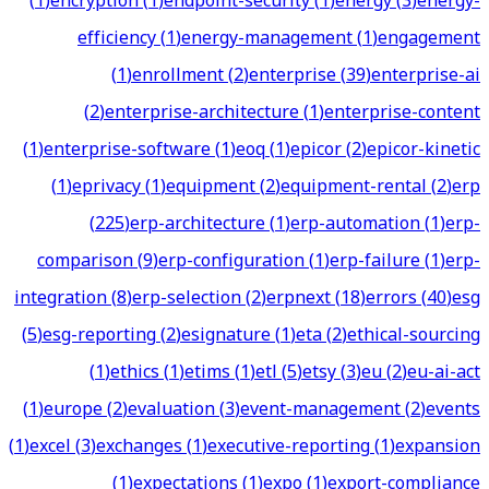
(
1
)
encryption
(
1
)
endpoint-security
(
1
)
energy
(
3
)
energy-
efficiency
(
1
)
energy-management
(
1
)
engagement
(
1
)
enrollment
(
2
)
enterprise
(
39
)
enterprise-ai
(
2
)
enterprise-architecture
(
1
)
enterprise-content
(
1
)
enterprise-software
(
1
)
eoq
(
1
)
epicor
(
2
)
epicor-kinetic
(
1
)
eprivacy
(
1
)
equipment
(
2
)
equipment-rental
(
2
)
erp
(
225
)
erp-architecture
(
1
)
erp-automation
(
1
)
erp-
comparison
(
9
)
erp-configuration
(
1
)
erp-failure
(
1
)
erp-
integration
(
8
)
erp-selection
(
2
)
erpnext
(
18
)
errors
(
40
)
esg
(
5
)
esg-reporting
(
2
)
esignature
(
1
)
eta
(
2
)
ethical-sourcing
(
1
)
ethics
(
1
)
etims
(
1
)
etl
(
5
)
etsy
(
3
)
eu
(
2
)
eu-ai-act
(
1
)
europe
(
2
)
evaluation
(
3
)
event-management
(
2
)
events
(
1
)
excel
(
3
)
exchanges
(
1
)
executive-reporting
(
1
)
expansion
(
1
)
expectations
(
1
)
expo
(
1
)
export-compliance