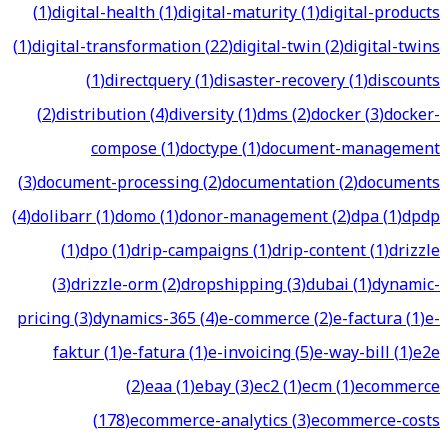
(
1
)
digital-health
(
1
)
digital-maturity
(
1
)
digital-products
(
1
)
digital-transformation
(
22
)
digital-twin
(
2
)
digital-twins
(
1
)
directquery
(
1
)
disaster-recovery
(
1
)
discounts
(
2
)
distribution
(
4
)
diversity
(
1
)
dms
(
2
)
docker
(
3
)
docker-
compose
(
1
)
doctype
(
1
)
document-management
(
3
)
document-processing
(
2
)
documentation
(
2
)
documents
(
4
)
dolibarr
(
1
)
domo
(
1
)
donor-management
(
2
)
dpa
(
1
)
dpdp
(
1
)
dpo
(
1
)
drip-campaigns
(
1
)
drip-content
(
1
)
drizzle
(
3
)
drizzle-orm
(
2
)
dropshipping
(
3
)
dubai
(
1
)
dynamic-
pricing
(
3
)
dynamics-365
(
4
)
e-commerce
(
2
)
e-factura
(
1
)
e-
faktur
(
1
)
e-fatura
(
1
)
e-invoicing
(
5
)
e-way-bill
(
1
)
e2e
(
2
)
eaa
(
1
)
ebay
(
3
)
ec2
(
1
)
ecm
(
1
)
ecommerce
(
178
)
ecommerce-analytics
(
3
)
ecommerce-costs