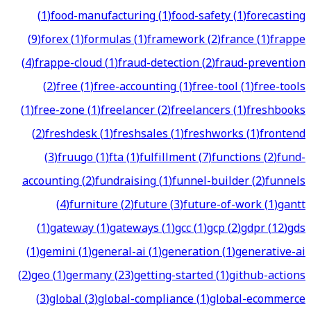
(
1
)
food-manufacturing
(
1
)
food-safety
(
1
)
forecasting
(
9
)
forex
(
1
)
formulas
(
1
)
framework
(
2
)
france
(
1
)
frappe
(
4
)
frappe-cloud
(
1
)
fraud-detection
(
2
)
fraud-prevention
(
2
)
free
(
1
)
free-accounting
(
1
)
free-tool
(
1
)
free-tools
(
1
)
free-zone
(
1
)
freelancer
(
2
)
freelancers
(
1
)
freshbooks
(
2
)
freshdesk
(
1
)
freshsales
(
1
)
freshworks
(
1
)
frontend
(
3
)
fruugo
(
1
)
fta
(
1
)
fulfillment
(
7
)
functions
(
2
)
fund-
accounting
(
2
)
fundraising
(
1
)
funnel-builder
(
2
)
funnels
(
4
)
furniture
(
2
)
future
(
3
)
future-of-work
(
1
)
gantt
(
1
)
gateway
(
1
)
gateways
(
1
)
gcc
(
1
)
gcp
(
2
)
gdpr
(
12
)
gds
(
1
)
gemini
(
1
)
general-ai
(
1
)
generation
(
1
)
generative-ai
(
2
)
geo
(
1
)
germany
(
23
)
getting-started
(
1
)
github-actions
(
3
)
global
(
3
)
global-compliance
(
1
)
global-ecommerce