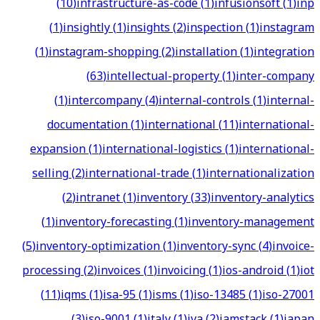
(
10
)
infrastructure-as-code
(
1
)
infusionsoft
(
1
)
inp
(
1
)
insightly
(
1
)
insights
(
2
)
inspection
(
1
)
instagram
(
1
)
instagram-shopping
(
2
)
installation
(
1
)
integration
(
63
)
intellectual-property
(
1
)
inter-company
(
1
)
intercompany
(
4
)
internal-controls
(
1
)
internal-
documentation
(
1
)
international
(
11
)
international-
expansion
(
1
)
international-logistics
(
1
)
international-
selling
(
2
)
international-trade
(
1
)
internationalization
(
2
)
intranet
(
1
)
inventory
(
33
)
inventory-analytics
(
1
)
inventory-forecasting
(
1
)
inventory-management
(
5
)
inventory-optimization
(
1
)
inventory-sync
(
4
)
invoice-
processing
(
2
)
invoices
(
1
)
invoicing
(
1
)
ios-android
(
1
)
iot
(
11
)
iqms
(
1
)
isa-95
(
1
)
isms
(
1
)
iso-13485
(
1
)
iso-27001
(
3
)
iso-9001
(
1
)
italy
(
1
)
iva
(
2
)
jamstack
(
1
)
japan