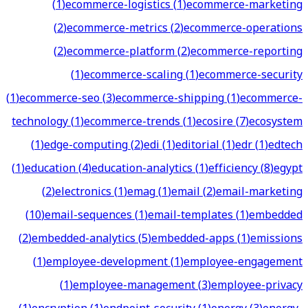
(
1
)
ecommerce-logistics
(
1
)
ecommerce-marketing
(
2
)
ecommerce-metrics
(
2
)
ecommerce-operations
(
2
)
ecommerce-platform
(
2
)
ecommerce-reporting
(
1
)
ecommerce-scaling
(
1
)
ecommerce-security
(
1
)
ecommerce-seo
(
3
)
ecommerce-shipping
(
1
)
ecommerce-
technology
(
1
)
ecommerce-trends
(
1
)
ecosire
(
7
)
ecosystem
(
1
)
edge-computing
(
2
)
edi
(
1
)
editorial
(
1
)
edr
(
1
)
edtech
(
1
)
education
(
4
)
education-analytics
(
1
)
efficiency
(
8
)
egypt
(
2
)
electronics
(
1
)
emag
(
1
)
email
(
2
)
email-marketing
(
10
)
email-sequences
(
1
)
email-templates
(
1
)
embedded
(
2
)
embedded-analytics
(
5
)
embedded-apps
(
1
)
emissions
(
1
)
employee-development
(
1
)
employee-engagement
(
1
)
employee-management
(
3
)
employee-privacy