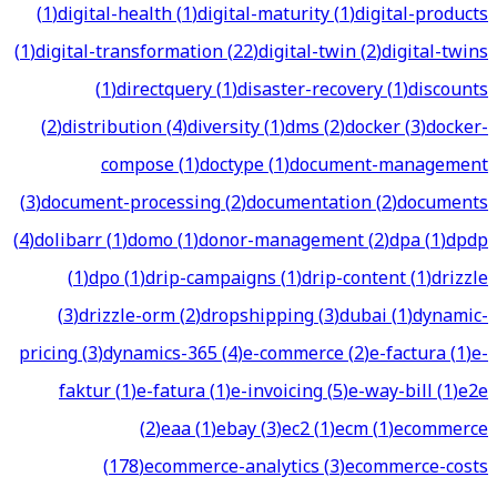
(
1
)
digital-health
(
1
)
digital-maturity
(
1
)
digital-products
(
1
)
digital-transformation
(
22
)
digital-twin
(
2
)
digital-twins
(
1
)
directquery
(
1
)
disaster-recovery
(
1
)
discounts
(
2
)
distribution
(
4
)
diversity
(
1
)
dms
(
2
)
docker
(
3
)
docker-
compose
(
1
)
doctype
(
1
)
document-management
(
3
)
document-processing
(
2
)
documentation
(
2
)
documents
(
4
)
dolibarr
(
1
)
domo
(
1
)
donor-management
(
2
)
dpa
(
1
)
dpdp
(
1
)
dpo
(
1
)
drip-campaigns
(
1
)
drip-content
(
1
)
drizzle
(
3
)
drizzle-orm
(
2
)
dropshipping
(
3
)
dubai
(
1
)
dynamic-
pricing
(
3
)
dynamics-365
(
4
)
e-commerce
(
2
)
e-factura
(
1
)
e-
faktur
(
1
)
e-fatura
(
1
)
e-invoicing
(
5
)
e-way-bill
(
1
)
e2e
(
2
)
eaa
(
1
)
ebay
(
3
)
ec2
(
1
)
ecm
(
1
)
ecommerce
(
178
)
ecommerce-analytics
(
3
)
ecommerce-costs