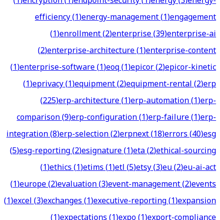
(
1
)
encryption
(
1
)
endpoint-security
(
1
)
energy
(
3
)
energy-
efficiency
(
1
)
energy-management
(
1
)
engagement
(
1
)
enrollment
(
2
)
enterprise
(
39
)
enterprise-ai
(
2
)
enterprise-architecture
(
1
)
enterprise-content
(
1
)
enterprise-software
(
1
)
eoq
(
1
)
epicor
(
2
)
epicor-kinetic
(
1
)
eprivacy
(
1
)
equipment
(
2
)
equipment-rental
(
2
)
erp
(
225
)
erp-architecture
(
1
)
erp-automation
(
1
)
erp-
comparison
(
9
)
erp-configuration
(
1
)
erp-failure
(
1
)
erp-
integration
(
8
)
erp-selection
(
2
)
erpnext
(
18
)
errors
(
40
)
esg
(
5
)
esg-reporting
(
2
)
esignature
(
1
)
eta
(
2
)
ethical-sourcing
(
1
)
ethics
(
1
)
etims
(
1
)
etl
(
5
)
etsy
(
3
)
eu
(
2
)
eu-ai-act
(
1
)
europe
(
2
)
evaluation
(
3
)
event-management
(
2
)
events
(
1
)
excel
(
3
)
exchanges
(
1
)
executive-reporting
(
1
)
expansion
(
1
)
expectations
(
1
)
expo
(
1
)
export-compliance