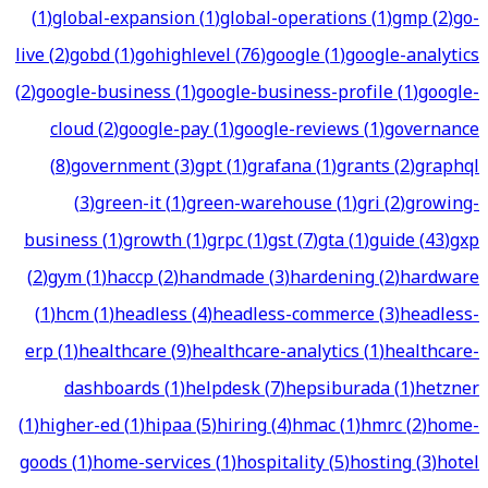
(
1
)
global-expansion
(
1
)
global-operations
(
1
)
gmp
(
2
)
go-
live
(
2
)
gobd
(
1
)
gohighlevel
(
76
)
google
(
1
)
google-analytics
(
2
)
google-business
(
1
)
google-business-profile
(
1
)
google-
cloud
(
2
)
google-pay
(
1
)
google-reviews
(
1
)
governance
(
8
)
government
(
3
)
gpt
(
1
)
grafana
(
1
)
grants
(
2
)
graphql
(
3
)
green-it
(
1
)
green-warehouse
(
1
)
gri
(
2
)
growing-
business
(
1
)
growth
(
1
)
grpc
(
1
)
gst
(
7
)
gta
(
1
)
guide
(
43
)
gxp
(
2
)
gym
(
1
)
haccp
(
2
)
handmade
(
3
)
hardening
(
2
)
hardware
(
1
)
hcm
(
1
)
headless
(
4
)
headless-commerce
(
3
)
headless-
erp
(
1
)
healthcare
(
9
)
healthcare-analytics
(
1
)
healthcare-
dashboards
(
1
)
helpdesk
(
7
)
hepsiburada
(
1
)
hetzner
(
1
)
higher-ed
(
1
)
hipaa
(
5
)
hiring
(
4
)
hmac
(
1
)
hmrc
(
2
)
home-
goods
(
1
)
home-services
(
1
)
hospitality
(
5
)
hosting
(
3
)
hotel