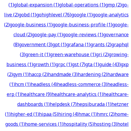
(
1
)
global-expansion
(
1
)
global-operations
(
1
)
gmp
(
2
)
go-
live
(
2
)
gobd
(
1
)
gohighlevel
(
76
)
google
(
1
)
google-analytics
(
2
)
google-business
(
1
)
google-business-profile
(
1
)
google-
cloud
(
2
)
google-pay
(
1
)
google-reviews
(
1
)
governance
(
8
)
government
(
3
)
gpt
(
1
)
grafana
(
1
)
grants
(
2
)
graphql
(
3
)
green-it
(
1
)
green-warehouse
(
1
)
gri
(
2
)
growing-
business
(
1
)
growth
(
1
)
grpc
(
1
)
gst
(
7
)
gta
(
1
)
guide
(
43
)
gxp
(
2
)
gym
(
1
)
haccp
(
2
)
handmade
(
3
)
hardening
(
2
)
hardware
(
1
)
hcm
(
1
)
headless
(
4
)
headless-commerce
(
3
)
headless-
erp
(
1
)
healthcare
(
9
)
healthcare-analytics
(
1
)
healthcare-
dashboards
(
1
)
helpdesk
(
7
)
hepsiburada
(
1
)
hetzner
(
1
)
higher-ed
(
1
)
hipaa
(
5
)
hiring
(
4
)
hmac
(
1
)
hmrc
(
2
)
home-
goods
(
1
)
home-services
(
1
)
hospitality
(
5
)
hosting
(
3
)
hotel