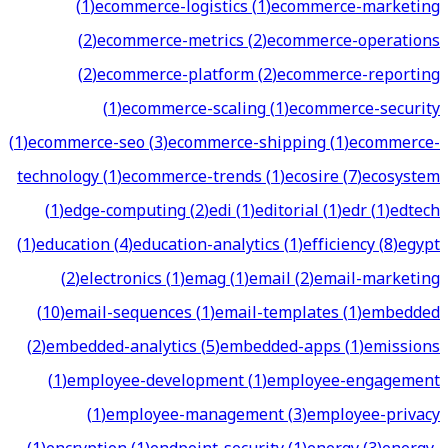
(
1
)
ecommerce-logistics
(
1
)
ecommerce-marketing
(
2
)
ecommerce-metrics
(
2
)
ecommerce-operations
(
2
)
ecommerce-platform
(
2
)
ecommerce-reporting
(
1
)
ecommerce-scaling
(
1
)
ecommerce-security
(
1
)
ecommerce-seo
(
3
)
ecommerce-shipping
(
1
)
ecommerce-
technology
(
1
)
ecommerce-trends
(
1
)
ecosire
(
7
)
ecosystem
(
1
)
edge-computing
(
2
)
edi
(
1
)
editorial
(
1
)
edr
(
1
)
edtech
(
1
)
education
(
4
)
education-analytics
(
1
)
efficiency
(
8
)
egypt
(
2
)
electronics
(
1
)
emag
(
1
)
email
(
2
)
email-marketing
(
10
)
email-sequences
(
1
)
email-templates
(
1
)
embedded
(
2
)
embedded-analytics
(
5
)
embedded-apps
(
1
)
emissions
(
1
)
employee-development
(
1
)
employee-engagement
(
1
)
employee-management
(
3
)
employee-privacy