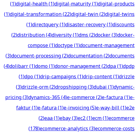
(
1
)
digital-health
(
1
)
digital-maturity
(
1
)
digital-products
(
1
)
digital-transformation
(
22
)
digital-twin
(
2
)
digital-twins
(
1
)
directquery
(
1
)
disaster-recovery
(
1
)
discounts
(
2
)
distribution
(
4
)
diversity
(
1
)
dms
(
2
)
docker
(
3
)
docker-
compose
(
1
)
doctype
(
1
)
document-management
(
3
)
document-processing
(
2
)
documentation
(
2
)
documents
(
4
)
dolibarr
(
1
)
domo
(
1
)
donor-management
(
2
)
dpa
(
1
)
dpdp
(
1
)
dpo
(
1
)
drip-campaigns
(
1
)
drip-content
(
1
)
drizzle
(
3
)
drizzle-orm
(
2
)
dropshipping
(
3
)
dubai
(
1
)
dynamic-
pricing
(
3
)
dynamics-365
(
4
)
e-commerce
(
2
)
e-factura
(
1
)
e-
faktur
(
1
)
e-fatura
(
1
)
e-invoicing
(
5
)
e-way-bill
(
1
)
e2e
(
2
)
eaa
(
1
)
ebay
(
3
)
ec2
(
1
)
ecm
(
1
)
ecommerce
(
178
)
ecommerce-analytics
(
3
)
ecommerce-costs