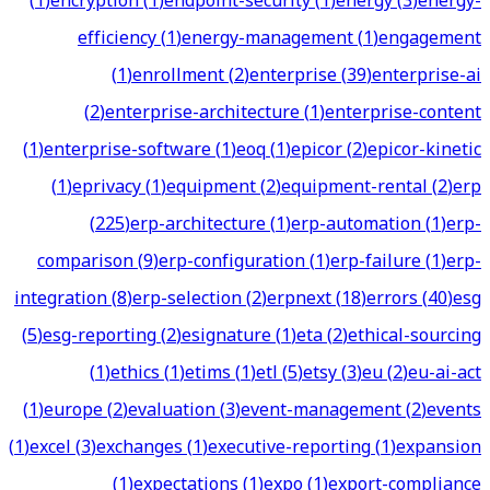
(
1
)
encryption
(
1
)
endpoint-security
(
1
)
energy
(
3
)
energy-
efficiency
(
1
)
energy-management
(
1
)
engagement
(
1
)
enrollment
(
2
)
enterprise
(
39
)
enterprise-ai
(
2
)
enterprise-architecture
(
1
)
enterprise-content
(
1
)
enterprise-software
(
1
)
eoq
(
1
)
epicor
(
2
)
epicor-kinetic
(
1
)
eprivacy
(
1
)
equipment
(
2
)
equipment-rental
(
2
)
erp
(
225
)
erp-architecture
(
1
)
erp-automation
(
1
)
erp-
comparison
(
9
)
erp-configuration
(
1
)
erp-failure
(
1
)
erp-
integration
(
8
)
erp-selection
(
2
)
erpnext
(
18
)
errors
(
40
)
esg
(
5
)
esg-reporting
(
2
)
esignature
(
1
)
eta
(
2
)
ethical-sourcing
(
1
)
ethics
(
1
)
etims
(
1
)
etl
(
5
)
etsy
(
3
)
eu
(
2
)
eu-ai-act
(
1
)
europe
(
2
)
evaluation
(
3
)
event-management
(
2
)
events
(
1
)
excel
(
3
)
exchanges
(
1
)
executive-reporting
(
1
)
expansion
(
1
)
expectations
(
1
)
expo
(
1
)
export-compliance