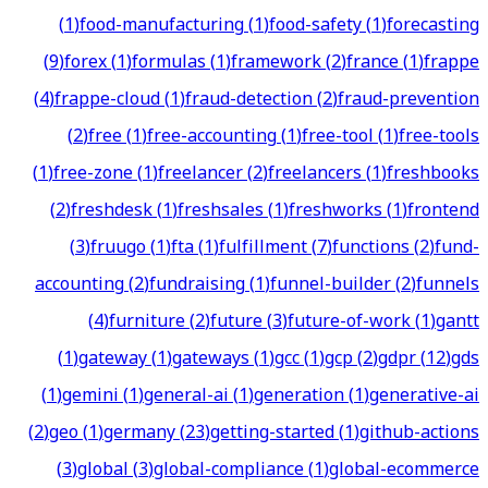
(
1
)
food-manufacturing
(
1
)
food-safety
(
1
)
forecasting
(
9
)
forex
(
1
)
formulas
(
1
)
framework
(
2
)
france
(
1
)
frappe
(
4
)
frappe-cloud
(
1
)
fraud-detection
(
2
)
fraud-prevention
(
2
)
free
(
1
)
free-accounting
(
1
)
free-tool
(
1
)
free-tools
(
1
)
free-zone
(
1
)
freelancer
(
2
)
freelancers
(
1
)
freshbooks
(
2
)
freshdesk
(
1
)
freshsales
(
1
)
freshworks
(
1
)
frontend
(
3
)
fruugo
(
1
)
fta
(
1
)
fulfillment
(
7
)
functions
(
2
)
fund-
accounting
(
2
)
fundraising
(
1
)
funnel-builder
(
2
)
funnels
(
4
)
furniture
(
2
)
future
(
3
)
future-of-work
(
1
)
gantt
(
1
)
gateway
(
1
)
gateways
(
1
)
gcc
(
1
)
gcp
(
2
)
gdpr
(
12
)
gds
(
1
)
gemini
(
1
)
general-ai
(
1
)
generation
(
1
)
generative-ai
(
2
)
geo
(
1
)
germany
(
23
)
getting-started
(
1
)
github-actions
(
3
)
global
(
3
)
global-compliance
(
1
)
global-ecommerce