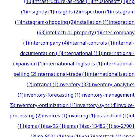
(
10
)
infrastructure-as-code
(
1
)
infusionsoft
(
1
)
inp
(
1
)
insightly
(
1
)
insights
(
2
)
inspection
(
1
)
instagram
(
1
)
instagram-shopping
(
2
)
installation
(
1
)
integration
(
63
)
intellectual-property
(
1
)
inter-company
(
1
)
intercompany
(
4
)
internal-controls
(
1
)
internal-
documentation
(
1
)
international
(
11
)
international-
expansion
(
1
)
international-logistics
(
1
)
international-
selling
(
2
)
international-trade
(
1
)
internationalization
(
2
)
intranet
(
1
)
inventory
(
33
)
inventory-analytics
(
1
)
inventory-forecasting
(
1
)
inventory-management
(
5
)
inventory-optimization
(
1
)
inventory-sync
(
4
)
invoice-
processing
(
2
)
invoices
(
1
)
invoicing
(
1
)
ios-android
(
1
)
iot
(
11
)
iqms
(
1
)
isa-95
(
1
)
isms
(
1
)
iso-13485
(
1
)
iso-27001
(
3
)
iso-9001
(
1
)
italy
(
1
)
iva
(
2
)
jamstack
(
1
)
japan