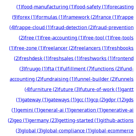
(
1
)
food-manufacturing
(
1
)
food-safety
(
1
)
forecasting
(
9
)
forex
(
1
)
formulas
(
1
)
framework
(
2
)
france
(
1
)
frappe
(
4
)
frappe-cloud
(
1
)
fraud-detection
(
2
)
fraud-prevention
(
2
)
free
(
1
)
free-accounting
(
1
)
free-tool
(
1
)
free-tools
(
1
)
free-zone
(
1
)
freelancer
(
2
)
freelancers
(
1
)
freshbooks
(
2
)
freshdesk
(
1
)
freshsales
(
1
)
freshworks
(
1
)
frontend
(
3
)
fruugo
(
1
)
fta
(
1
)
fulfillment
(
7
)
functions
(
2
)
fund-
accounting
(
2
)
fundraising
(
1
)
funnel-builder
(
2
)
funnels
(
4
)
furniture
(
2
)
future
(
3
)
future-of-work
(
1
)
gantt
(
1
)
gateway
(
1
)
gateways
(
1
)
gcc
(
1
)
gcp
(
2
)
gdpr
(
12
)
gds
(
1
)
gemini
(
1
)
general-ai
(
1
)
generation
(
1
)
generative-ai
(
2
)
geo
(
1
)
germany
(
23
)
getting-started
(
1
)
github-actions
(
3
)
global
(
3
)
global-compliance
(
1
)
global-ecommerce