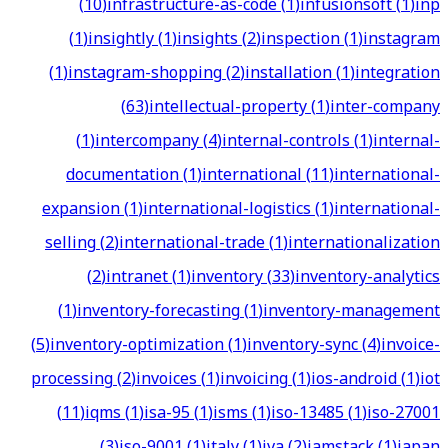
(
10
)
infrastructure-as-code
(
1
)
infusionsoft
(
1
)
inp
(
1
)
insightly
(
1
)
insights
(
2
)
inspection
(
1
)
instagram
(
1
)
instagram-shopping
(
2
)
installation
(
1
)
integration
(
63
)
intellectual-property
(
1
)
inter-company
(
1
)
intercompany
(
4
)
internal-controls
(
1
)
internal-
documentation
(
1
)
international
(
11
)
international-
expansion
(
1
)
international-logistics
(
1
)
international-
selling
(
2
)
international-trade
(
1
)
internationalization
(
2
)
intranet
(
1
)
inventory
(
33
)
inventory-analytics
(
1
)
inventory-forecasting
(
1
)
inventory-management
(
5
)
inventory-optimization
(
1
)
inventory-sync
(
4
)
invoice-
processing
(
2
)
invoices
(
1
)
invoicing
(
1
)
ios-android
(
1
)
iot
(
11
)
iqms
(
1
)
isa-95
(
1
)
isms
(
1
)
iso-13485
(
1
)
iso-27001
(
3
)
iso-9001
(
1
)
italy
(
1
)
iva
(
2
)
jamstack
(
1
)
japan