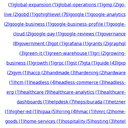
(
1
)
global-expansion
(
1
)
global-operations
(
1
)
gmp
(
2
)
go-
live
(
2
)
gobd
(
1
)
gohighlevel
(
76
)
google
(
1
)
google-analytics
(
2
)
google-business
(
1
)
google-business-profile
(
1
)
google-
cloud
(
2
)
google-pay
(
1
)
google-reviews
(
1
)
governance
(
8
)
government
(
3
)
gpt
(
1
)
grafana
(
1
)
grants
(
2
)
graphql
(
3
)
green-it
(
1
)
green-warehouse
(
1
)
gri
(
2
)
growing-
business
(
1
)
growth
(
1
)
grpc
(
1
)
gst
(
7
)
gta
(
1
)
guide
(
43
)
gxp
(
2
)
gym
(
1
)
haccp
(
2
)
handmade
(
3
)
hardening
(
2
)
hardware
(
1
)
hcm
(
1
)
headless
(
4
)
headless-commerce
(
3
)
headless-
erp
(
1
)
healthcare
(
9
)
healthcare-analytics
(
1
)
healthcare-
dashboards
(
1
)
helpdesk
(
7
)
hepsiburada
(
1
)
hetzner
(
1
)
higher-ed
(
1
)
hipaa
(
5
)
hiring
(
4
)
hmac
(
1
)
hmrc
(
2
)
home-
goods
(
1
)
home-services
(
1
)
hospitality
(
5
)
hosting
(
3
)
hotel