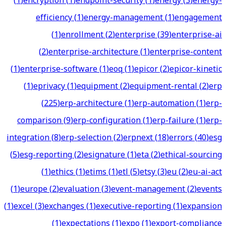
(
1
)
encryption
(
1
)
endpoint-security
(
1
)
energy
(
3
)
energy-
efficiency
(
1
)
energy-management
(
1
)
engagement
(
1
)
enrollment
(
2
)
enterprise
(
39
)
enterprise-ai
(
2
)
enterprise-architecture
(
1
)
enterprise-content
(
1
)
enterprise-software
(
1
)
eoq
(
1
)
epicor
(
2
)
epicor-kinetic
(
1
)
eprivacy
(
1
)
equipment
(
2
)
equipment-rental
(
2
)
erp
(
225
)
erp-architecture
(
1
)
erp-automation
(
1
)
erp-
comparison
(
9
)
erp-configuration
(
1
)
erp-failure
(
1
)
erp-
integration
(
8
)
erp-selection
(
2
)
erpnext
(
18
)
errors
(
40
)
esg
(
5
)
esg-reporting
(
2
)
esignature
(
1
)
eta
(
2
)
ethical-sourcing
(
1
)
ethics
(
1
)
etims
(
1
)
etl
(
5
)
etsy
(
3
)
eu
(
2
)
eu-ai-act
(
1
)
europe
(
2
)
evaluation
(
3
)
event-management
(
2
)
events
(
1
)
excel
(
3
)
exchanges
(
1
)
executive-reporting
(
1
)
expansion
(
1
)
expectations
(
1
)
expo
(
1
)
export-compliance