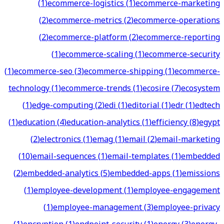
(
1
)
ecommerce-logistics
(
1
)
ecommerce-marketing
(
2
)
ecommerce-metrics
(
2
)
ecommerce-operations
(
2
)
ecommerce-platform
(
2
)
ecommerce-reporting
(
1
)
ecommerce-scaling
(
1
)
ecommerce-security
(
1
)
ecommerce-seo
(
3
)
ecommerce-shipping
(
1
)
ecommerce-
technology
(
1
)
ecommerce-trends
(
1
)
ecosire
(
7
)
ecosystem
(
1
)
edge-computing
(
2
)
edi
(
1
)
editorial
(
1
)
edr
(
1
)
edtech
(
1
)
education
(
4
)
education-analytics
(
1
)
efficiency
(
8
)
egypt
(
2
)
electronics
(
1
)
emag
(
1
)
email
(
2
)
email-marketing
(
10
)
email-sequences
(
1
)
email-templates
(
1
)
embedded
(
2
)
embedded-analytics
(
5
)
embedded-apps
(
1
)
emissions
(
1
)
employee-development
(
1
)
employee-engagement
(
1
)
employee-management
(
3
)
employee-privacy