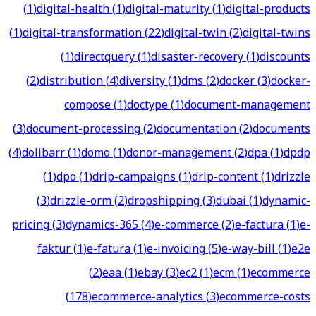
(
1
)
digital-health
(
1
)
digital-maturity
(
1
)
digital-products
(
1
)
digital-transformation
(
22
)
digital-twin
(
2
)
digital-twins
(
1
)
directquery
(
1
)
disaster-recovery
(
1
)
discounts
(
2
)
distribution
(
4
)
diversity
(
1
)
dms
(
2
)
docker
(
3
)
docker-
compose
(
1
)
doctype
(
1
)
document-management
(
3
)
document-processing
(
2
)
documentation
(
2
)
documents
(
4
)
dolibarr
(
1
)
domo
(
1
)
donor-management
(
2
)
dpa
(
1
)
dpdp
(
1
)
dpo
(
1
)
drip-campaigns
(
1
)
drip-content
(
1
)
drizzle
(
3
)
drizzle-orm
(
2
)
dropshipping
(
3
)
dubai
(
1
)
dynamic-
pricing
(
3
)
dynamics-365
(
4
)
e-commerce
(
2
)
e-factura
(
1
)
e-
faktur
(
1
)
e-fatura
(
1
)
e-invoicing
(
5
)
e-way-bill
(
1
)
e2e
(
2
)
eaa
(
1
)
ebay
(
3
)
ec2
(
1
)
ecm
(
1
)
ecommerce
(
178
)
ecommerce-analytics
(
3
)
ecommerce-costs