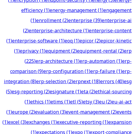
(
1
)
encryption
(
1
)
endpoint-security
(
1
)
energy
(
3
)
energy-
efficiency
(
1
)
energy-management
(
1
)
engagement
(
1
)
enrollment
(
2
)
enterprise
(
39
)
enterprise-ai
(
2
)
enterprise-architecture
(
1
)
enterprise-content
(
1
)
enterprise-software
(
1
)
eoq
(
1
)
epicor
(
2
)
epicor-kinetic
(
1
)
eprivacy
(
1
)
equipment
(
2
)
equipment-rental
(
2
)
erp
(
225
)
erp-architecture
(
1
)
erp-automation
(
1
)
erp-
comparison
(
9
)
erp-configuration
(
1
)
erp-failure
(
1
)
erp-
integration
(
8
)
erp-selection
(
2
)
erpnext
(
18
)
errors
(
40
)
esg
(
5
)
esg-reporting
(
2
)
esignature
(
1
)
eta
(
2
)
ethical-sourcing
(
1
)
ethics
(
1
)
etims
(
1
)
etl
(
5
)
etsy
(
3
)
eu
(
2
)
eu-ai-act
(
1
)
europe
(
2
)
evaluation
(
3
)
event-management
(
2
)
events
(
1
)
excel
(
3
)
exchanges
(
1
)
executive-reporting
(
1
)
expansion
(
1
)
expectations
(
1
)
expo
(
1
)
export-compliance