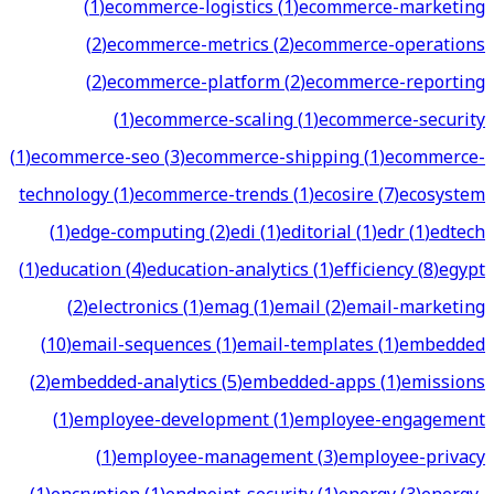
(
1
)
ecommerce-logistics
(
1
)
ecommerce-marketing
(
2
)
ecommerce-metrics
(
2
)
ecommerce-operations
(
2
)
ecommerce-platform
(
2
)
ecommerce-reporting
(
1
)
ecommerce-scaling
(
1
)
ecommerce-security
(
1
)
ecommerce-seo
(
3
)
ecommerce-shipping
(
1
)
ecommerce-
technology
(
1
)
ecommerce-trends
(
1
)
ecosire
(
7
)
ecosystem
(
1
)
edge-computing
(
2
)
edi
(
1
)
editorial
(
1
)
edr
(
1
)
edtech
(
1
)
education
(
4
)
education-analytics
(
1
)
efficiency
(
8
)
egypt
(
2
)
electronics
(
1
)
emag
(
1
)
email
(
2
)
email-marketing
(
10
)
email-sequences
(
1
)
email-templates
(
1
)
embedded
(
2
)
embedded-analytics
(
5
)
embedded-apps
(
1
)
emissions
(
1
)
employee-development
(
1
)
employee-engagement
(
1
)
employee-management
(
3
)
employee-privacy