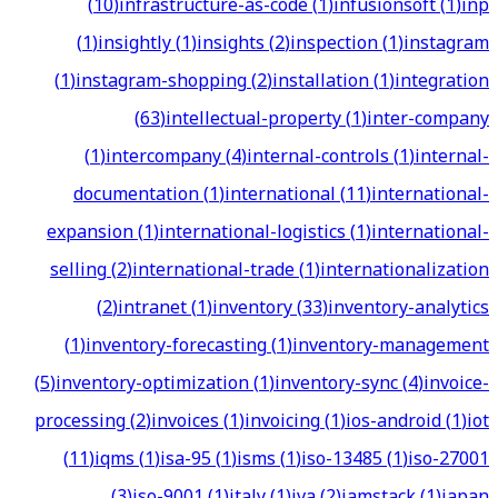
(
10
)
infrastructure-as-code
(
1
)
infusionsoft
(
1
)
inp
(
1
)
insightly
(
1
)
insights
(
2
)
inspection
(
1
)
instagram
(
1
)
instagram-shopping
(
2
)
installation
(
1
)
integration
(
63
)
intellectual-property
(
1
)
inter-company
(
1
)
intercompany
(
4
)
internal-controls
(
1
)
internal-
documentation
(
1
)
international
(
11
)
international-
expansion
(
1
)
international-logistics
(
1
)
international-
selling
(
2
)
international-trade
(
1
)
internationalization
(
2
)
intranet
(
1
)
inventory
(
33
)
inventory-analytics
(
1
)
inventory-forecasting
(
1
)
inventory-management
(
5
)
inventory-optimization
(
1
)
inventory-sync
(
4
)
invoice-
processing
(
2
)
invoices
(
1
)
invoicing
(
1
)
ios-android
(
1
)
iot
(
11
)
iqms
(
1
)
isa-95
(
1
)
isms
(
1
)
iso-13485
(
1
)
iso-27001
(
3
)
iso-9001
(
1
)
italy
(
1
)
iva
(
2
)
jamstack
(
1
)
japan