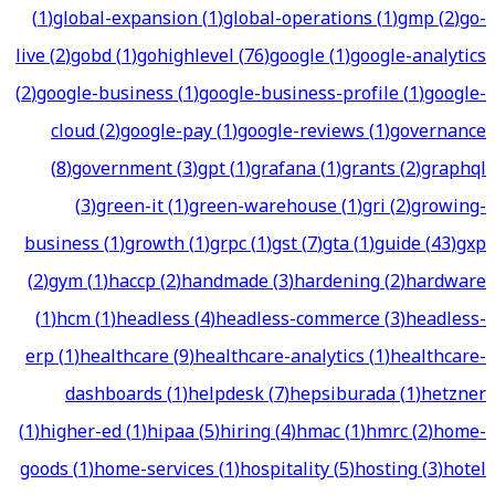
(
1
)
global-expansion
(
1
)
global-operations
(
1
)
gmp
(
2
)
go-
live
(
2
)
gobd
(
1
)
gohighlevel
(
76
)
google
(
1
)
google-analytics
(
2
)
google-business
(
1
)
google-business-profile
(
1
)
google-
cloud
(
2
)
google-pay
(
1
)
google-reviews
(
1
)
governance
(
8
)
government
(
3
)
gpt
(
1
)
grafana
(
1
)
grants
(
2
)
graphql
(
3
)
green-it
(
1
)
green-warehouse
(
1
)
gri
(
2
)
growing-
business
(
1
)
growth
(
1
)
grpc
(
1
)
gst
(
7
)
gta
(
1
)
guide
(
43
)
gxp
(
2
)
gym
(
1
)
haccp
(
2
)
handmade
(
3
)
hardening
(
2
)
hardware
(
1
)
hcm
(
1
)
headless
(
4
)
headless-commerce
(
3
)
headless-
erp
(
1
)
healthcare
(
9
)
healthcare-analytics
(
1
)
healthcare-
dashboards
(
1
)
helpdesk
(
7
)
hepsiburada
(
1
)
hetzner
(
1
)
higher-ed
(
1
)
hipaa
(
5
)
hiring
(
4
)
hmac
(
1
)
hmrc
(
2
)
home-
goods
(
1
)
home-services
(
1
)
hospitality
(
5
)
hosting
(
3
)
hotel