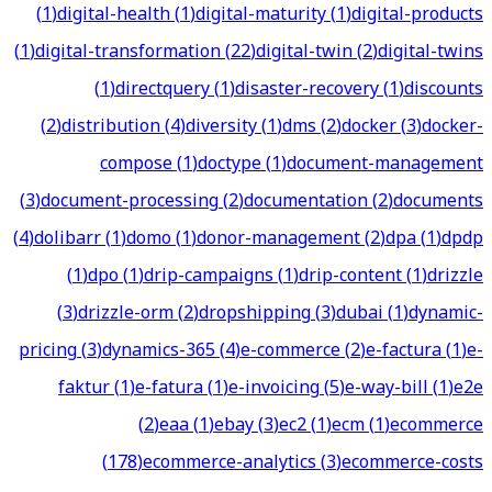
(
1
)
digital-health
(
1
)
digital-maturity
(
1
)
digital-products
(
1
)
digital-transformation
(
22
)
digital-twin
(
2
)
digital-twins
(
1
)
directquery
(
1
)
disaster-recovery
(
1
)
discounts
(
2
)
distribution
(
4
)
diversity
(
1
)
dms
(
2
)
docker
(
3
)
docker-
compose
(
1
)
doctype
(
1
)
document-management
(
3
)
document-processing
(
2
)
documentation
(
2
)
documents
(
4
)
dolibarr
(
1
)
domo
(
1
)
donor-management
(
2
)
dpa
(
1
)
dpdp
(
1
)
dpo
(
1
)
drip-campaigns
(
1
)
drip-content
(
1
)
drizzle
(
3
)
drizzle-orm
(
2
)
dropshipping
(
3
)
dubai
(
1
)
dynamic-
pricing
(
3
)
dynamics-365
(
4
)
e-commerce
(
2
)
e-factura
(
1
)
e-
faktur
(
1
)
e-fatura
(
1
)
e-invoicing
(
5
)
e-way-bill
(
1
)
e2e
(
2
)
eaa
(
1
)
ebay
(
3
)
ec2
(
1
)
ecm
(
1
)
ecommerce
(
178
)
ecommerce-analytics
(
3
)
ecommerce-costs