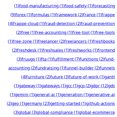
(
1
)
food-manufacturing
(
1
)
food-safety
(
1
)
forecasting
(
9
)
forex
(
1
)
formulas
(
1
)
framework
(
2
)
france
(
1
)
frappe
(
4
)
frappe-cloud
(
1
)
fraud-detection
(
2
)
fraud-prevention
(
2
)
free
(
1
)
free-accounting
(
1
)
free-tool
(
1
)
free-tools
(
1
)
free-zone
(
1
)
freelancer
(
2
)
freelancers
(
1
)
freshbooks
(
2
)
freshdesk
(
1
)
freshsales
(
1
)
freshworks
(
1
)
frontend
(
3
)
fruugo
(
1
)
fta
(
1
)
fulfillment
(
7
)
functions
(
2
)
fund-
accounting
(
2
)
fundraising
(
1
)
funnel-builder
(
2
)
funnels
(
4
)
furniture
(
2
)
future
(
3
)
future-of-work
(
1
)
gantt
(
1
)
gateway
(
1
)
gateways
(
1
)
gcc
(
1
)
gcp
(
2
)
gdpr
(
12
)
gds
(
1
)
gemini
(
1
)
general-ai
(
1
)
generation
(
1
)
generative-ai
(
2
)
geo
(
1
)
germany
(
23
)
getting-started
(
1
)
github-actions
(
3
)
global
(
3
)
global-compliance
(
1
)
global-ecommerce